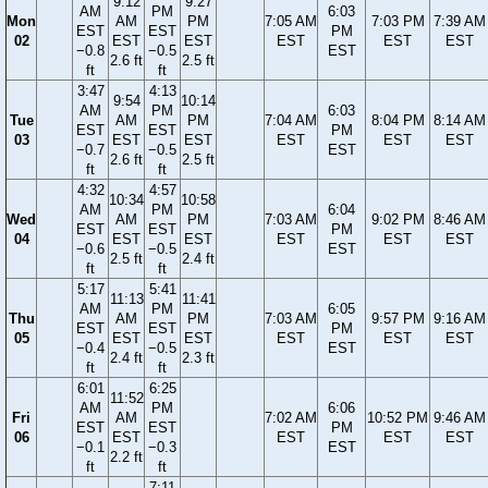
9:12
9:27
AM
PM
6:03
Mon
AM
PM
7:05 AM
7:03 PM
7:39 AM
EST
EST
PM
02
EST
EST
EST
EST
EST
−0.8
−0.5
EST
2.6 ft
2.5 ft
ft
ft
3:47
4:13
9:54
10:14
AM
PM
6:03
Tue
AM
PM
7:04 AM
8:04 PM
8:14 AM
EST
EST
PM
03
EST
EST
EST
EST
EST
−0.7
−0.5
EST
2.6 ft
2.5 ft
ft
ft
4:32
4:57
10:34
10:58
AM
PM
6:04
Wed
AM
PM
7:03 AM
9:02 PM
8:46 AM
EST
EST
PM
04
EST
EST
EST
EST
EST
−0.6
−0.5
EST
2.5 ft
2.4 ft
ft
ft
5:17
5:41
11:13
11:41
AM
PM
6:05
Thu
AM
PM
7:03 AM
9:57 PM
9:16 AM
EST
EST
PM
05
EST
EST
EST
EST
EST
−0.4
−0.5
EST
2.4 ft
2.3 ft
ft
ft
6:01
6:25
11:52
AM
PM
6:06
Fri
AM
7:02 AM
10:52 PM
9:46 AM
EST
EST
PM
06
EST
EST
EST
EST
−0.1
−0.3
EST
2.2 ft
ft
ft
7:11