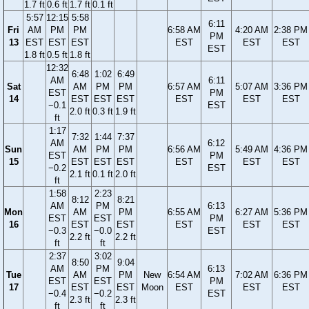
1.7 ft
0.6 ft
1.7 ft
0.1 ft
5:57
12:15
5:58
6:11
Fri
AM
PM
PM
6:58 AM
4:20 AM
2:38 PM
PM
13
EST
EST
EST
EST
EST
EST
EST
1.8 ft
0.5 ft
1.8 ft
12:32
6:48
1:02
6:49
AM
6:11
Sat
AM
PM
PM
6:57 AM
5:07 AM
3:36 PM
EST
PM
14
EST
EST
EST
EST
EST
EST
−0.1
EST
2.0 ft
0.3 ft
1.9 ft
ft
1:17
7:32
1:44
7:37
AM
6:12
Sun
AM
PM
PM
6:56 AM
5:49 AM
4:36 PM
EST
PM
15
EST
EST
EST
EST
EST
EST
−0.2
EST
2.1 ft
0.1 ft
2.0 ft
ft
1:58
2:23
8:12
8:21
AM
PM
6:13
Mon
AM
PM
6:55 AM
6:27 AM
5:36 PM
EST
EST
PM
16
EST
EST
EST
EST
EST
−0.3
−0.0
EST
2.2 ft
2.2 ft
ft
ft
2:37
3:02
8:50
9:04
AM
PM
6:13
Tue
AM
PM
New
6:54 AM
7:02 AM
6:36 PM
EST
EST
PM
17
EST
EST
Moon
EST
EST
EST
−0.4
−0.2
EST
2.3 ft
2.3 ft
ft
ft