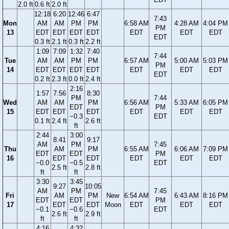
2.0 ft
0.6 ft
2.0 ft
12:18
6:20
12:46
6:47
7:43
Mon
AM
AM
PM
PM
6:58 AM
4:28 AM
4:04 PM
PM
13
EDT
EDT
EDT
EDT
EDT
EDT
EDT
EDT
0.3 ft
2.1 ft
0.3 ft
2.2 ft
1:09
7:09
1:32
7:40
7:44
Tue
AM
AM
PM
PM
6:57 AM
5:00 AM
5:03 PM
PM
14
EDT
EDT
EDT
EDT
EDT
EDT
EDT
EDT
0.2 ft
2.3 ft
0.0 ft
2.4 ft
2:16
1:57
7:56
8:30
PM
7:44
Wed
AM
AM
PM
6:56 AM
5:33 AM
6:05 PM
EDT
PM
15
EDT
EDT
EDT
EDT
EDT
EDT
−0.3
EDT
0.1 ft
2.4 ft
2.6 ft
ft
2:44
3:00
8:41
9:17
AM
PM
7:45
Thu
AM
PM
6:55 AM
6:06 AM
7:09 PM
EDT
EDT
PM
16
EDT
EDT
EDT
EDT
EDT
−0.0
−0.5
EDT
2.5 ft
2.8 ft
ft
ft
3:30
3:45
9:27
10:05
AM
PM
7:45
Fri
AM
PM
New
6:54 AM
6:43 AM
8:16 PM
EDT
EDT
PM
17
EDT
EDT
Moon
EDT
EDT
EDT
−0.1
−0.6
EDT
2.6 ft
2.9 ft
ft
ft
4:16
4:32