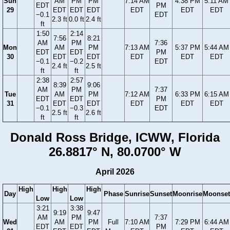
Sun
AM
PM
PM
7:14 AM
4:38 PM
5:11 AM
EDT
PM
29
EDT
EDT
EDT
EDT
EDT
EDT
−0.1
EDT
2.3 ft
0.0 ft
2.4 ft
ft
1:50
2:14
7:56
8:21
AM
PM
7:36
Mon
AM
PM
7:13 AM
5:37 PM
5:44 AM
EDT
EDT
PM
30
EDT
EDT
EDT
EDT
EDT
−0.1
−0.2
EDT
2.4 ft
2.5 ft
ft
ft
2:38
2:57
8:39
9:06
AM
PM
7:37
Tue
AM
PM
7:12 AM
6:33 PM
6:15 AM
EDT
EDT
PM
31
EDT
EDT
EDT
EDT
EDT
−0.1
−0.3
EDT
2.5 ft
2.6 ft
ft
ft
Donald Ross Bridge, ICWW, Florida
26.8817° N, 80.0700° W
April 2026
High
High
High
Day
Phase
Sunrise
Sunset
Moonrise
Moonset
Low
Low
3:21
3:38
9:19
9:47
AM
PM
7:37
Wed
AM
PM
Full
7:10 AM
7:29 PM
6:44 AM
EDT
EDT
PM