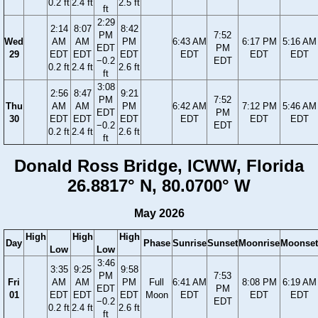
0.2 ft
2.4 ft
2.5 ft
ft
2:29
2:14
8:07
8:42
PM
7:52
Wed
AM
AM
PM
6:43 AM
6:17 PM
5:16 AM
EDT
PM
29
EDT
EDT
EDT
EDT
EDT
EDT
−0.2
EDT
0.2 ft
2.4 ft
2.6 ft
ft
3:08
2:56
8:47
9:21
PM
7:52
Thu
AM
AM
PM
6:42 AM
7:12 PM
5:46 AM
EDT
PM
30
EDT
EDT
EDT
EDT
EDT
EDT
−0.2
EDT
0.2 ft
2.4 ft
2.6 ft
ft
Donald Ross Bridge, ICWW, Florida
26.8817° N, 80.0700° W
May 2026
High
High
High
Day
Phase
Sunrise
Sunset
Moonrise
Moonset
Low
Low
3:46
3:35
9:25
9:58
PM
7:53
Fri
AM
AM
PM
Full
6:41 AM
8:08 PM
6:19 AM
EDT
PM
01
EDT
EDT
EDT
Moon
EDT
EDT
EDT
−0.2
EDT
0.2 ft
2.4 ft
2.6 ft
ft