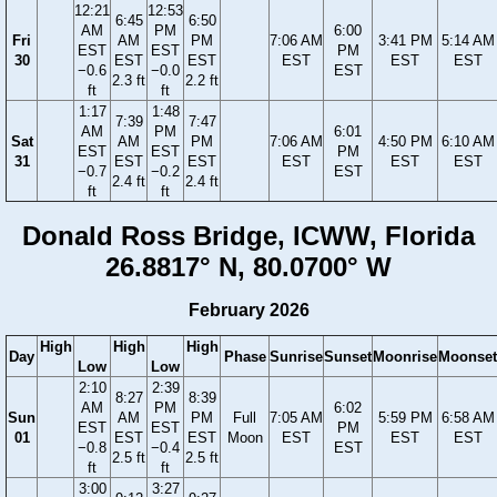
12:21
12:53
6:45
6:50
AM
PM
6:00
Fri
AM
PM
7:06 AM
3:41 PM
5:14 AM
EST
EST
PM
30
EST
EST
EST
EST
EST
−0.6
−0.0
EST
2.3 ft
2.2 ft
ft
ft
1:17
1:48
7:39
7:47
AM
PM
6:01
Sat
AM
PM
7:06 AM
4:50 PM
6:10 AM
EST
EST
PM
31
EST
EST
EST
EST
EST
−0.7
−0.2
EST
2.4 ft
2.4 ft
ft
ft
Donald Ross Bridge, ICWW, Florida
26.8817° N, 80.0700° W
February 2026
High
High
High
Day
Phase
Sunrise
Sunset
Moonrise
Moonset
Low
Low
2:10
2:39
8:27
8:39
AM
PM
6:02
Sun
AM
PM
Full
7:05 AM
5:59 PM
6:58 AM
EST
EST
PM
01
EST
EST
Moon
EST
EST
EST
−0.8
−0.4
EST
2.5 ft
2.5 ft
ft
ft
3:00
3:27