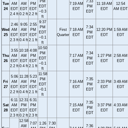
PM
7:33
Tue
AM
AM
PM
7:19 AM
11:18 AM
12:54
EDT
PM
24
EDT
EDT
EDT
EDT
EDT
AM EDT
−0.3
EDT
2.4 ft
0.2 ft
2.2 ft
ft
9:37
2:46
9:05
2:55
PM
7:34
Wed
AM
AM
PM
First
7:18 AM
12:20 PM
1:59 AM
EDT
PM
25
EDT
EDT
EDT
Quarter
EDT
EDT
EDT
−0.1
EDT
2.3 ft
0.4 ft
2.1 ft
ft
10:50
3:55
10:18
4:08
PM
7:34
Thu
AM
AM
PM
7:17 AM
1:27 PM
2:58 AM
EDT
PM
26
EDT
EDT
EDT
EDT
EDT
EDT
−0.1
EDT
2.2 ft
0.4 ft
2.1 ft
ft
11:58
5:06
11:28
5:23
PM
7:35
Fri
AM
AM
PM
7:16 AM
2:33 PM
3:49 AM
EDT
PM
27
EDT
EDT
EDT
EDT
EDT
EDT
−0.1
EDT
2.2 ft
0.4 ft
2.1 ft
ft
6:11
12:31
6:31
7:35
Sat
AM
PM
PM
7:15 AM
3:37 PM
4:33 AM
PM
28
EDT
EDT
EDT
EDT
EDT
EDT
EDT
2.3 ft
0.2 ft
2.3 ft
12:58
7:07
1:26
7:30
AM
7:36