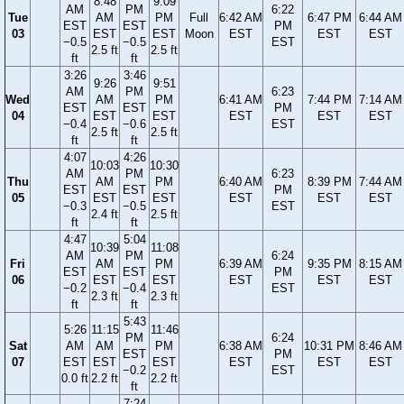
8:48
9:09
AM
PM
6:22
Tue
AM
PM
Full
6:42 AM
6:47 PM
6:44 AM
EST
EST
PM
03
EST
EST
Moon
EST
EST
EST
−0.5
−0.5
EST
2.5 ft
2.5 ft
ft
ft
3:26
3:46
9:26
9:51
AM
PM
6:23
Wed
AM
PM
6:41 AM
7:44 PM
7:14 AM
EST
EST
PM
04
EST
EST
EST
EST
EST
−0.4
−0.6
EST
2.5 ft
2.5 ft
ft
ft
4:07
4:26
10:03
10:30
AM
PM
6:23
Thu
AM
PM
6:40 AM
8:39 PM
7:44 AM
EST
EST
PM
05
EST
EST
EST
EST
EST
−0.3
−0.5
EST
2.4 ft
2.5 ft
ft
ft
4:47
5:04
10:39
11:08
AM
PM
6:24
Fri
AM
PM
6:39 AM
9:35 PM
8:15 AM
EST
EST
PM
06
EST
EST
EST
EST
EST
−0.2
−0.4
EST
2.3 ft
2.3 ft
ft
ft
5:43
5:26
11:15
11:46
PM
6:24
Sat
AM
AM
PM
6:38 AM
10:31 PM
8:46 AM
EST
PM
07
EST
EST
EST
EST
EST
EST
−0.2
EST
0.0 ft
2.2 ft
2.2 ft
ft
7:24