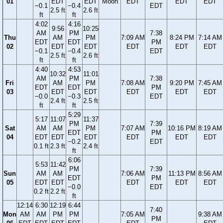
01
EDT
EDT
Moon
EDT
EDT
EDT
−0.1
−0.4
EDT
2.5 ft
2.6 ft
ft
ft
4:02
4:16
9:56
10:25
AM
PM
7:38
Thu
AM
PM
7:09 AM
8:24 PM
7:14 AM
EDT
EDT
PM
02
EDT
EDT
EDT
EDT
EDT
−0.1
−0.4
EDT
2.5 ft
2.6 ft
ft
ft
4:40
4:53
10:32
11:01
AM
PM
7:38
Fri
AM
PM
7:08 AM
9:20 PM
7:45 AM
EDT
EDT
PM
03
EDT
EDT
EDT
EDT
EDT
−0.0
−0.3
EDT
2.4 ft
2.5 ft
ft
ft
5:29
5:17
11:07
11:37
PM
7:39
Sat
AM
AM
PM
7:07 AM
10:16 PM
8:19 AM
EDT
PM
04
EDT
EDT
EDT
EDT
EDT
EDT
−0.2
EDT
0.1 ft
2.3 ft
2.4 ft
ft
6:06
5:53
11:42
PM
7:39
Sun
AM
AM
7:06 AM
11:13 PM
8:56 AM
EDT
PM
05
EDT
EDT
EDT
EDT
EDT
−0.0
EDT
0.2 ft
2.2 ft
ft
12:14
6:30
12:19
6:44
7:40
Mon
AM
AM
PM
PM
7:05 AM
9:38 AM
PM