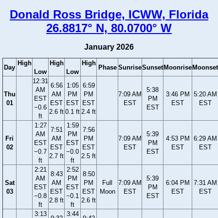
Donald Ross Bridge, ICWW, Florida
26.8817° N, 80.0700° W
January 2026
High
High
High
Day
Phase
Sunrise
Sunset
Moonrise
Moonset
Low
Low
12:31
6:56
1:05
6:59
AM
5:38
Thu
AM
PM
PM
7:09 AM
3:46 PM
5:20 AM
EST
PM
01
EST
EST
EST
EST
EST
EST
−0.6
EST
2.6 ft
0.1 ft
2.4 ft
ft
1:27
1:59
7:51
7:56
AM
PM
5:39
Fri
AM
PM
7:09 AM
4:53 PM
6:29 AM
EST
EST
PM
02
EST
EST
EST
EST
EST
−0.7
−0.0
EST
2.7 ft
2.5 ft
ft
ft
2:21
2:52
8:43
8:50
AM
PM
5:39
Sat
AM
PM
Full
7:09 AM
6:04 PM
7:31 AM
EST
EST
PM
03
EST
EST
Moon
EST
EST
EST
−0.8
−0.1
EST
2.8 ft
2.6 ft
ft
ft
3:13
3:44