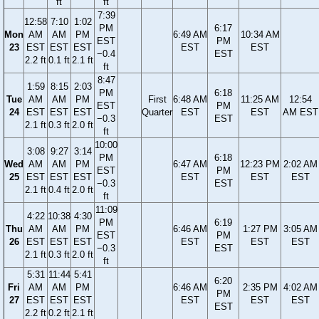
ft
ft
7:39
12:58
7:10
1:02
PM
6:17
Mon
AM
AM
PM
6:49 AM
10:34 AM
EST
PM
23
EST
EST
EST
EST
EST
−0.4
EST
2.2 ft
0.1 ft
2.1 ft
ft
8:47
1:59
8:15
2:03
PM
6:18
Tue
AM
AM
PM
First
6:48 AM
11:25 AM
12:54
EST
PM
24
EST
EST
EST
Quarter
EST
EST
AM EST
−0.3
EST
2.1 ft
0.3 ft
2.0 ft
ft
10:00
3:08
9:27
3:14
PM
6:18
Wed
AM
AM
PM
6:47 AM
12:23 PM
2:02 AM
EST
PM
25
EST
EST
EST
EST
EST
EST
−0.3
EST
2.1 ft
0.4 ft
2.0 ft
ft
11:09
4:22
10:38
4:30
PM
6:19
Thu
AM
AM
PM
6:46 AM
1:27 PM
3:05 AM
EST
PM
26
EST
EST
EST
EST
EST
EST
−0.3
EST
2.1 ft
0.3 ft
2.0 ft
ft
5:31
11:44
5:41
6:20
Fri
AM
AM
PM
6:46 AM
2:35 PM
4:02 AM
PM
27
EST
EST
EST
EST
EST
EST
EST
2.2 ft
0.2 ft
2.1 ft