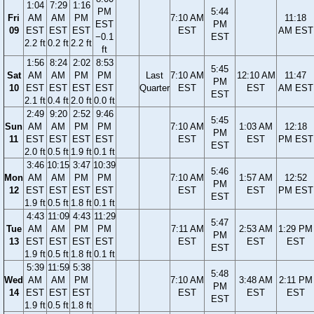
1:04
7:29
1:16
PM
5:44
Fri
AM
AM
PM
7:10 AM
11:18
EST
PM
09
EST
EST
EST
EST
AM EST
−0.1
EST
2.2 ft
0.2 ft
2.2 ft
ft
1:56
8:24
2:02
8:53
5:45
Sat
AM
AM
PM
PM
Last
7:10 AM
12:10 AM
11:47
PM
10
EST
EST
EST
EST
Quarter
EST
EST
AM EST
EST
2.1 ft
0.4 ft
2.0 ft
0.0 ft
2:49
9:20
2:52
9:46
5:45
Sun
AM
AM
PM
PM
7:10 AM
1:03 AM
12:18
PM
11
EST
EST
EST
EST
EST
EST
PM EST
EST
2.0 ft
0.5 ft
1.9 ft
0.1 ft
3:46
10:15
3:47
10:39
5:46
Mon
AM
AM
PM
PM
7:10 AM
1:57 AM
12:52
PM
12
EST
EST
EST
EST
EST
EST
PM EST
EST
1.9 ft
0.5 ft
1.8 ft
0.1 ft
4:43
11:09
4:43
11:29
5:47
Tue
AM
AM
PM
PM
7:11 AM
2:53 AM
1:29 PM
PM
13
EST
EST
EST
EST
EST
EST
EST
EST
1.9 ft
0.5 ft
1.8 ft
0.1 ft
5:39
11:59
5:38
5:48
Wed
AM
AM
PM
7:10 AM
3:48 AM
2:11 PM
PM
14
EST
EST
EST
EST
EST
EST
EST
1.9 ft
0.5 ft
1.8 ft