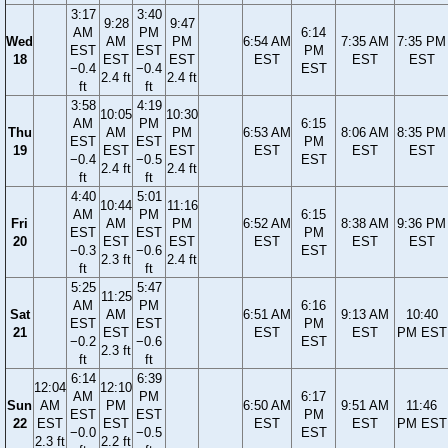
3:17
3:40
9:28
9:47
AM
PM
6:14
Wed
AM
PM
6:54 AM
7:35 AM
7:35 PM
EST
EST
PM
18
EST
EST
EST
EST
EST
−0.4
−0.4
EST
2.4 ft
2.4 ft
ft
ft
3:58
4:19
10:05
10:30
AM
PM
6:15
Thu
AM
PM
6:53 AM
8:06 AM
8:35 PM
EST
EST
PM
19
EST
EST
EST
EST
EST
−0.4
−0.5
EST
2.4 ft
2.4 ft
ft
ft
4:40
5:01
10:44
11:16
AM
PM
6:15
Fri
AM
PM
6:52 AM
8:38 AM
9:36 PM
EST
EST
PM
20
EST
EST
EST
EST
EST
−0.3
−0.6
EST
2.3 ft
2.4 ft
ft
ft
5:25
5:47
11:25
AM
PM
6:16
Sat
AM
6:51 AM
9:13 AM
10:40
EST
EST
PM
21
EST
EST
EST
PM EST
−0.2
−0.6
EST
2.3 ft
ft
ft
6:14
6:39
12:04
12:10
AM
PM
6:17
Sun
AM
PM
6:50 AM
9:51 AM
11:46
EST
EST
PM
22
EST
EST
EST
EST
PM EST
−0.0
−0.5
EST
2.3 ft
2.2 ft