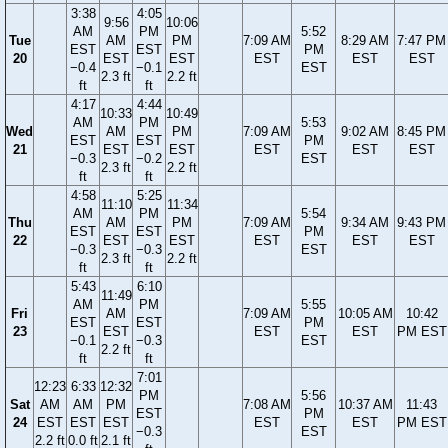
3:38
4:05
9:56
10:06
AM
PM
5:52
Tue
AM
PM
7:09 AM
8:29 AM
7:47 PM
EST
EST
PM
20
EST
EST
EST
EST
EST
−0.4
−0.1
EST
2.3 ft
2.2 ft
ft
ft
4:17
4:44
10:33
10:49
AM
PM
5:53
Wed
AM
PM
7:09 AM
9:02 AM
8:45 PM
EST
EST
PM
21
EST
EST
EST
EST
EST
−0.3
−0.2
EST
2.3 ft
2.2 ft
ft
ft
4:58
5:25
11:10
11:34
AM
PM
5:54
Thu
AM
PM
7:09 AM
9:34 AM
9:43 PM
EST
EST
PM
22
EST
EST
EST
EST
EST
−0.3
−0.3
EST
2.3 ft
2.2 ft
ft
ft
5:43
6:10
11:49
AM
PM
5:55
Fri
AM
7:09 AM
10:05 AM
10:42
EST
EST
PM
23
EST
EST
EST
PM EST
−0.1
−0.3
EST
2.2 ft
ft
ft
7:01
12:23
6:33
12:32
PM
5:56
Sat
AM
AM
PM
7:08 AM
10:37 AM
11:43
EST
PM
24
EST
EST
EST
EST
EST
PM EST
−0.3
EST
2.2 ft
0.0 ft
2.1 ft