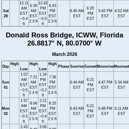
12:11
12:42
6:30
6:43
AM
PM
6:20
Sat
AM
PM
6:45 AM
3:42 PM
4:52 AM
EST
EST
PM
28
EST
EST
EST
EST
EST
−0.4
−0.0
EST
2.3 ft
2.3 ft
ft
ft
Donald Ross Bridge, ICWW, Florida
26.8817° N, 80.0700° W
March 2026
High
High
High
Day
Phase
Sunrise
Sunset
Moonrise
Moonset
Low
Low
1:07
1:34
7:21
7:36
AM
PM
6:21
Sun
AM
PM
6:44 AM
4:47 PM
5:34 AM
EST
EST
PM
01
EST
EST
EST
EST
EST
−0.5
−0.2
EST
2.4 ft
2.4 ft
ft
ft
1:57
2:21
8:06
8:25
AM
PM
6:21
Mon
AM
PM
6:43 AM
5:48 PM
6:11 AM
EST
EST
PM
02
EST
EST
EST
EST
EST
−0.5
−0.4
EST
2.5 ft
2.5 ft
ft
ft
2:43
3:05