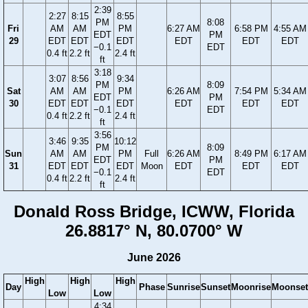
2:39
2:27
8:15
8:55
PM
8:08
Fri
AM
AM
PM
6:27 AM
6:58 PM
4:55 AM
EDT
PM
29
EDT
EDT
EDT
EDT
EDT
EDT
−0.1
EDT
0.4 ft
2.2 ft
2.4 ft
ft
3:18
3:07
8:56
9:34
PM
8:09
Sat
AM
AM
PM
6:26 AM
7:54 PM
5:34 AM
EDT
PM
30
EDT
EDT
EDT
EDT
EDT
EDT
−0.1
EDT
0.4 ft
2.2 ft
2.4 ft
ft
3:56
3:46
9:35
10:12
PM
8:09
Sun
AM
AM
PM
Full
6:26 AM
8:49 PM
6:17 AM
EDT
PM
31
EDT
EDT
EDT
Moon
EDT
EDT
EDT
−0.1
EDT
0.4 ft
2.2 ft
2.4 ft
ft
Donald Ross Bridge, ICWW, Florida
26.8817° N, 80.0700° W
June 2026
High
High
High
Day
Phase
Sunrise
Sunset
Moonrise
Moonset
Low
Low
4:34