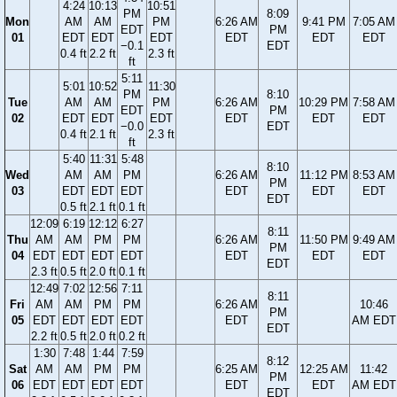
4:24
10:13
10:51
PM
8:09
Mon
AM
AM
PM
6:26 AM
9:41 PM
7:05 AM
EDT
PM
01
EDT
EDT
EDT
EDT
EDT
EDT
−0.1
EDT
0.4 ft
2.2 ft
2.3 ft
ft
5:11
5:01
10:52
11:30
PM
8:10
Tue
AM
AM
PM
6:26 AM
10:29 PM
7:58 AM
EDT
PM
02
EDT
EDT
EDT
EDT
EDT
EDT
−0.0
EDT
0.4 ft
2.1 ft
2.3 ft
ft
5:40
11:31
5:48
8:10
Wed
AM
AM
PM
6:26 AM
11:12 PM
8:53 AM
PM
03
EDT
EDT
EDT
EDT
EDT
EDT
EDT
0.5 ft
2.1 ft
0.1 ft
12:09
6:19
12:12
6:27
8:11
Thu
AM
AM
PM
PM
6:26 AM
11:50 PM
9:49 AM
PM
04
EDT
EDT
EDT
EDT
EDT
EDT
EDT
EDT
2.3 ft
0.5 ft
2.0 ft
0.1 ft
12:49
7:02
12:56
7:11
8:11
Fri
AM
AM
PM
PM
6:26 AM
10:46
PM
05
EDT
EDT
EDT
EDT
EDT
AM EDT
EDT
2.2 ft
0.5 ft
2.0 ft
0.2 ft
1:30
7:48
1:44
7:59
8:12
Sat
AM
AM
PM
PM
6:25 AM
12:25 AM
11:42
PM
06
EDT
EDT
EDT
EDT
EDT
EDT
AM EDT
EDT