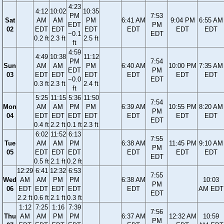
4:23
4:12
10:02
10:35
PM
7:53
Sat
AM
AM
PM
6:41 AM
9:04 PM
6:55 AM
EDT
PM
02
EDT
EDT
EDT
EDT
EDT
EDT
−0.1
EDT
0.2 ft
2.3 ft
2.5 ft
ft
4:59
4:49
10:38
11:12
PM
7:54
Sun
AM
AM
PM
6:40 AM
10:00 PM
7:35 AM
EDT
PM
03
EDT
EDT
EDT
EDT
EDT
EDT
−0.0
EDT
0.3 ft
2.3 ft
2.4 ft
ft
5:25
11:15
5:36
11:50
7:54
Mon
AM
AM
PM
PM
6:39 AM
10:55 PM
8:20 AM
PM
04
EDT
EDT
EDT
EDT
EDT
EDT
EDT
EDT
0.4 ft
2.2 ft
0.1 ft
2.3 ft
6:02
11:52
6:13
7:55
Tue
AM
AM
PM
6:38 AM
11:45 PM
9:10 AM
PM
05
EDT
EDT
EDT
EDT
EDT
EDT
EDT
0.5 ft
2.1 ft
0.2 ft
12:29
6:41
12:32
6:53
7:55
Wed
AM
AM
PM
PM
6:38 AM
10:03
PM
06
EDT
EDT
EDT
EDT
EDT
AM EDT
EDT
2.2 ft
0.6 ft
2.1 ft
0.3 ft
1:12
7:25
1:16
7:39
7:56
Thu
AM
AM
PM
PM
6:37 AM
12:32 AM
10:59
PM