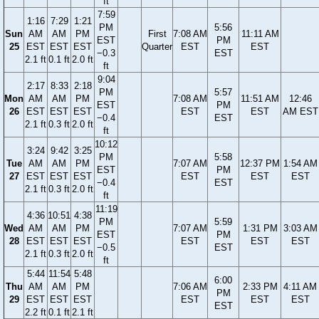
ft
7:59
1:16
7:29
1:21
PM
5:56
Sun
AM
AM
PM
First
7:08 AM
11:11 AM
EST
PM
25
EST
EST
EST
Quarter
EST
EST
−0.3
EST
2.1 ft
0.1 ft
2.0 ft
ft
9:04
2:17
8:33
2:18
PM
5:57
Mon
AM
AM
PM
7:08 AM
11:51 AM
12:46
EST
PM
26
EST
EST
EST
EST
EST
AM EST
−0.4
EST
2.1 ft
0.3 ft
2.0 ft
ft
10:12
3:24
9:42
3:25
PM
5:58
Tue
AM
AM
PM
7:07 AM
12:37 PM
1:54 AM
EST
PM
27
EST
EST
EST
EST
EST
EST
−0.4
EST
2.1 ft
0.3 ft
2.0 ft
ft
11:19
4:36
10:51
4:38
PM
5:59
Wed
AM
AM
PM
7:07 AM
1:31 PM
3:03 AM
EST
PM
28
EST
EST
EST
EST
EST
EST
−0.5
EST
2.1 ft
0.3 ft
2.0 ft
ft
5:44
11:54
5:48
6:00
Thu
AM
AM
PM
7:06 AM
2:33 PM
4:11 AM
PM
29
EST
EST
EST
EST
EST
EST
EST
2.2 ft
0.1 ft
2.1 ft