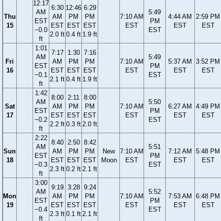
12:17
6:30
12:46
6:29
AM
5:49
Thu
AM
PM
PM
7:10 AM
4:44 AM
2:59 PM
EST
PM
15
EST
EST
EST
EST
EST
EST
−0.0
EST
2.0 ft
0.4 ft
1.9 ft
ft
1:01
7:17
1:30
7:16
AM
5:49
Fri
AM
PM
PM
7:10 AM
5:37 AM
3:52 PM
EST
PM
16
EST
EST
EST
EST
EST
EST
−0.1
EST
2.1 ft
0.4 ft
1.9 ft
ft
1:42
8:00
2:11
8:00
AM
5:50
Sat
AM
PM
PM
7:10 AM
6:27 AM
4:49 PM
EST
PM
17
EST
EST
EST
EST
EST
EST
−0.2
EST
2.2 ft
0.3 ft
2.0 ft
ft
2:22
8:40
2:50
8:42
AM
5:51
Sun
AM
PM
PM
New
7:10 AM
7:12 AM
5:48 PM
EST
PM
18
EST
EST
EST
Moon
EST
EST
EST
−0.3
EST
2.3 ft
0.2 ft
2.1 ft
ft
3:00
9:19
3:28
9:24
AM
5:52
Mon
AM
PM
PM
7:10 AM
7:53 AM
6:48 PM
EST
PM
19
EST
EST
EST
EST
EST
EST
−0.4
EST
2.3 ft
0.1 ft
2.1 ft
ft