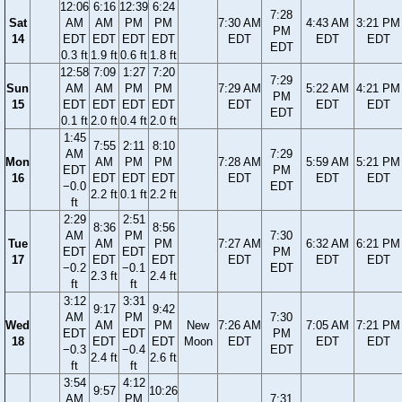
12:06
6:16
12:39
6:24
7:28
Sat
AM
AM
PM
PM
7:30 AM
4:43 AM
3:21 PM
PM
14
EDT
EDT
EDT
EDT
EDT
EDT
EDT
EDT
0.3 ft
1.9 ft
0.6 ft
1.8 ft
12:58
7:09
1:27
7:20
7:29
Sun
AM
AM
PM
PM
7:29 AM
5:22 AM
4:21 PM
PM
15
EDT
EDT
EDT
EDT
EDT
EDT
EDT
EDT
0.1 ft
2.0 ft
0.4 ft
2.0 ft
1:45
7:55
2:11
8:10
AM
7:29
Mon
AM
PM
PM
7:28 AM
5:59 AM
5:21 PM
EDT
PM
16
EDT
EDT
EDT
EDT
EDT
EDT
−0.0
EDT
2.2 ft
0.1 ft
2.2 ft
ft
2:29
2:51
8:36
8:56
AM
PM
7:30
Tue
AM
PM
7:27 AM
6:32 AM
6:21 PM
EDT
EDT
PM
17
EDT
EDT
EDT
EDT
EDT
−0.2
−0.1
EDT
2.3 ft
2.4 ft
ft
ft
3:12
3:31
9:17
9:42
AM
PM
7:30
Wed
AM
PM
New
7:26 AM
7:05 AM
7:21 PM
EDT
EDT
PM
18
EDT
EDT
Moon
EDT
EDT
EDT
−0.3
−0.4
EDT
2.4 ft
2.6 ft
ft
ft
3:54
4:12
9:57
10:26
AM
PM
7:31