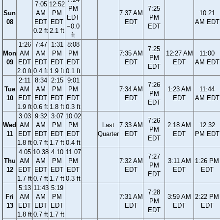
7:05
12:52
PM
7:25
Sun
AM
PM
7:37 AM
10:21
EDT
PM
08
EDT
EDT
EDT
AM EDT
−0.0
EDT
0.2 ft
2.1 ft
ft
1:26
7:47
1:31
8:08
7:25
Mon
AM
AM
PM
PM
7:35 AM
12:27 AM
11:00
PM
09
EDT
EDT
EDT
EDT
EDT
EDT
AM EDT
EDT
2.0 ft
0.4 ft
1.9 ft
0.1 ft
2:11
8:34
2:15
9:01
7:26
Tue
AM
AM
PM
PM
7:34 AM
1:23 AM
11:44
PM
10
EDT
EDT
EDT
EDT
EDT
EDT
AM EDT
EDT
1.9 ft
0.6 ft
1.8 ft
0.3 ft
3:03
9:32
3:07
10:02
7:26
Wed
AM
AM
PM
PM
Last
7:33 AM
2:18 AM
12:32
PM
11
EDT
EDT
EDT
EDT
Quarter
EDT
EDT
PM EDT
EDT
1.8 ft
0.7 ft
1.7 ft
0.4 ft
4:05
10:38
4:10
11:07
7:27
Thu
AM
AM
PM
PM
7:32 AM
3:11 AM
1:26 PM
PM
12
EDT
EDT
EDT
EDT
EDT
EDT
EDT
EDT
1.7 ft
0.7 ft
1.7 ft
0.3 ft
5:13
11:43
5:19
7:28
Fri
AM
AM
PM
7:31 AM
3:59 AM
2:22 PM
PM
13
EDT
EDT
EDT
EDT
EDT
EDT
EDT
1.8 ft
0.7 ft
1.7 ft