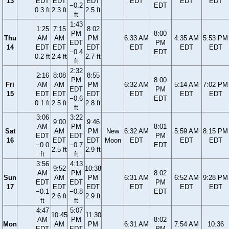
13
EDT
EDT
EDT
EDT
EDT
EDT
−0.2
EDT
0.3 ft
2.3 ft
2.5 ft
ft
1:43
1:25
7:15
8:02
PM
8:00
Thu
AM
AM
PM
6:33 AM
4:35 AM
5:53 PM
EDT
PM
14
EDT
EDT
EDT
EDT
EDT
EDT
−0.4
EDT
0.2 ft
2.4 ft
2.7 ft
ft
2:32
2:16
8:08
8:55
PM
8:00
Fri
AM
AM
PM
6:32 AM
5:14 AM
7:02 PM
EDT
PM
15
EDT
EDT
EDT
EDT
EDT
EDT
−0.6
EDT
0.1 ft
2.5 ft
2.8 ft
ft
3:06
3:22
9:00
9:46
AM
PM
8:01
Sat
AM
PM
New
6:32 AM
5:59 AM
8:15 PM
EDT
EDT
PM
16
EDT
EDT
Moon
EDT
EDT
EDT
−0.0
−0.7
EDT
2.5 ft
2.9 ft
ft
ft
3:56
4:13
9:52
10:38
AM
PM
8:02
Sun
AM
PM
6:31 AM
6:52 AM
9:28 PM
EDT
EDT
PM
17
EDT
EDT
EDT
EDT
EDT
−0.1
−0.8
EDT
2.6 ft
2.9 ft
ft
ft
4:47
5:07
10:45
11:30
AM
PM
8:02
Mon
AM
PM
6:31 AM
7:54 AM
10:36
EDT
EDT
PM