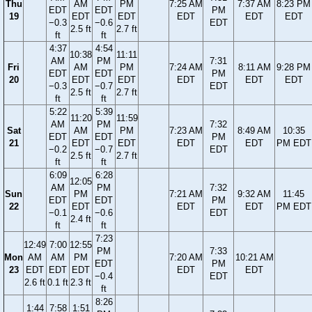
Thu
AM
PM
7:25 AM
7:37 AM
8:23 PM
EDT
EDT
PM
19
EDT
EDT
EDT
EDT
EDT
−0.3
−0.6
EDT
2.5 ft
2.7 ft
ft
ft
4:37
4:54
10:38
11:11
AM
PM
7:31
Fri
AM
PM
7:24 AM
8:11 AM
9:28 PM
EDT
EDT
PM
20
EDT
EDT
EDT
EDT
EDT
−0.3
−0.7
EDT
2.5 ft
2.7 ft
ft
ft
5:22
5:39
11:20
11:59
AM
PM
7:32
Sat
AM
PM
7:23 AM
8:49 AM
10:35
EDT
EDT
PM
21
EDT
EDT
EDT
EDT
PM EDT
−0.2
−0.7
EDT
2.5 ft
2.7 ft
ft
ft
6:09
6:28
12:05
AM
PM
7:32
Sun
PM
7:21 AM
9:32 AM
11:45
EDT
EDT
PM
22
EDT
EDT
EDT
PM EDT
−0.1
−0.6
EDT
2.4 ft
ft
ft
7:23
12:49
7:00
12:55
PM
7:33
Mon
AM
AM
PM
7:20 AM
10:21 AM
EDT
PM
23
EDT
EDT
EDT
EDT
EDT
−0.4
EDT
2.6 ft
0.1 ft
2.3 ft
ft
8:26
1:44
7:58
1:51