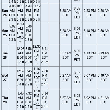
2.4 ft
0.1 ft
2.3 ft
0.2 ft
4:06
10:46
4:44
11:12
8:05
Sun
AM
AM
PM
PM
6:28 AM
2:23 PM
2:20 AM
PM
24
EDT
EDT
EDT
EDT
EDT
EDT
EDT
EDT
2.3 ft
0.1 ft
2.3 ft
0.3 ft
11:41
5:02
5:46
AM
8:06
Mon
AM
PM
6:28 AM
3:18 PM
2:50 AM
EDT
PM
25
EDT
EDT
EDT
EDT
EDT
−0.0
EDT
2.3 ft
2.3 ft
ft
12:30
12:08
5:56
6:41
PM
8:06
Tue
AM
AM
PM
6:27 AM
4:13 PM
3:19 AM
EDT
PM
26
EDT
EDT
EDT
EDT
EDT
EDT
−0.1
EDT
0.3 ft
2.2 ft
2.3 ft
ft
1:16
12:59
6:45
7:30
PM
8:07
Wed
AM
AM
PM
6:27 AM
5:07 PM
3:49 AM
EDT
PM
27
EDT
EDT
EDT
EDT
EDT
EDT
−0.1
EDT
0.4 ft
2.2 ft
2.4 ft
ft
1:58
1:45
7:32
8:14
PM
8:08
Thu
AM
AM
PM
6:27 AM
6:02 PM
4:21 AM
EDT
PM
28
EDT
EDT
EDT
EDT
EDT
EDT
−0.1
EDT
0.4 ft
2.2 ft
2.4 ft
ft