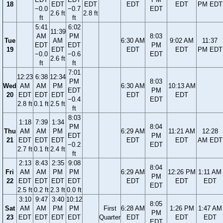
18
EDT
EDT
EDT
EDT
PM EDT
−0.0
−0.7
EDT
2.6 ft
2.8 ft
ft
ft
5:41
6:02
11:39
AM
PM
8:03
Tue
AM
6:30 AM
9:02 AM
11:37
EDT
EDT
PM
19
EDT
EDT
EDT
PM EDT
−0.0
−0.6
EDT
2.6 ft
ft
ft
7:01
12:23
6:38
12:34
PM
8:03
Wed
AM
AM
PM
6:30 AM
10:13 AM
EDT
PM
20
EDT
EDT
EDT
EDT
EDT
−0.4
EDT
2.8 ft
0.1 ft
2.5 ft
ft
8:03
1:18
7:39
1:34
PM
8:04
Thu
AM
AM
PM
6:29 AM
11:21 AM
12:28
EDT
PM
21
EDT
EDT
EDT
EDT
EDT
AM EDT
−0.2
EDT
2.7 ft
0.1 ft
2.4 ft
ft
2:13
8:43
2:35
9:08
8:04
Fri
AM
AM
PM
PM
6:29 AM
12:26 PM
1:11 AM
PM
22
EDT
EDT
EDT
EDT
EDT
EDT
EDT
EDT
2.5 ft
0.2 ft
2.3 ft
0.0 ft
3:10
9:47
3:40
10:12
8:05
Sat
AM
AM
PM
PM
First
6:28 AM
1:26 PM
1:47 AM
PM
23
EDT
EDT
EDT
EDT
Quarter
EDT
EDT
EDT
EDT