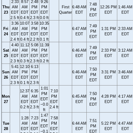
2:33
8:57
2:48
9:26
7:48
Thu
AM
AM
PM
PM
First
6:48 AM
12:26 PM
1:46 AM
PM
23
EDT
EDT
EDT
EDT
Quarter
EDT
EDT
EDT
EDT
2.5 ft
0.4 ft
2.3 ft
0.0 ft
3:36
10:07
3:58
10:35
7:49
Fri
AM
AM
PM
PM
6:47 AM
1:31 PM
2:33 AM
PM
24
EDT
EDT
EDT
EDT
EDT
EDT
EDT
EDT
2.4 ft
0.4 ft
2.2 ft
0.1 ft
4:40
11:12
5:08
11:39
7:49
Sat
AM
AM
PM
PM
6:46 AM
2:33 PM
3:12 AM
PM
25
EDT
EDT
EDT
EDT
EDT
EDT
EDT
EDT
2.3 ft
0.3 ft
2.3 ft
0.2 ft
5:41
12:10
6:13
7:50
Sun
AM
PM
PM
6:46 AM
3:31 PM
3:46 AM
PM
26
EDT
EDT
EDT
EDT
EDT
EDT
EDT
2.3 ft
0.1 ft
2.3 ft
1:01
12:37
6:35
7:10
PM
7:50
Mon
AM
AM
PM
6:45 AM
4:28 PM
4:17 AM
EDT
PM
27
EDT
EDT
EDT
EDT
EDT
EDT
−0.0
EDT
0.2 ft
2.3 ft
2.4 ft
ft
1:47
1:28
7:23
7:58
PM
7:51
Tue
AM
AM
PM
6:44 AM
5:22 PM
4:47 AM
EDT
PM
28
EDT
EDT
EDT
EDT
EDT
EDT
−0.1
EDT