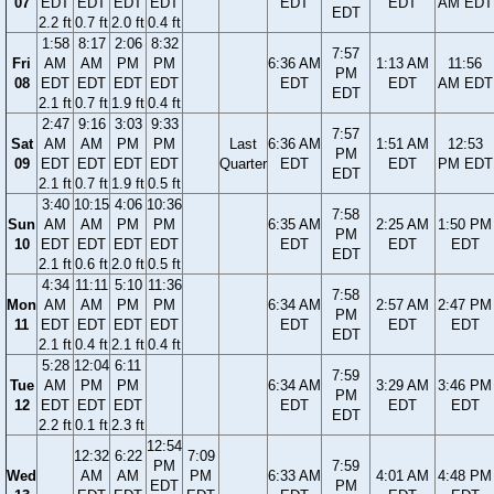
07
EDT
EDT
EDT
EDT
EDT
EDT
AM EDT
EDT
2.2 ft
0.7 ft
2.0 ft
0.4 ft
1:58
8:17
2:06
8:32
7:57
Fri
AM
AM
PM
PM
6:36 AM
1:13 AM
11:56
PM
08
EDT
EDT
EDT
EDT
EDT
EDT
AM EDT
EDT
2.1 ft
0.7 ft
1.9 ft
0.4 ft
2:47
9:16
3:03
9:33
7:57
Sat
AM
AM
PM
PM
Last
6:36 AM
1:51 AM
12:53
PM
09
EDT
EDT
EDT
EDT
Quarter
EDT
EDT
PM EDT
EDT
2.1 ft
0.7 ft
1.9 ft
0.5 ft
3:40
10:15
4:06
10:36
7:58
Sun
AM
AM
PM
PM
6:35 AM
2:25 AM
1:50 PM
PM
10
EDT
EDT
EDT
EDT
EDT
EDT
EDT
EDT
2.1 ft
0.6 ft
2.0 ft
0.5 ft
4:34
11:11
5:10
11:36
7:58
Mon
AM
AM
PM
PM
6:34 AM
2:57 AM
2:47 PM
PM
11
EDT
EDT
EDT
EDT
EDT
EDT
EDT
EDT
2.1 ft
0.4 ft
2.1 ft
0.4 ft
5:28
12:04
6:11
7:59
Tue
AM
PM
PM
6:34 AM
3:29 AM
3:46 PM
PM
12
EDT
EDT
EDT
EDT
EDT
EDT
EDT
2.2 ft
0.1 ft
2.3 ft
12:54
12:32
6:22
7:09
PM
7:59
Wed
AM
AM
PM
6:33 AM
4:01 AM
4:48 PM
EDT
PM