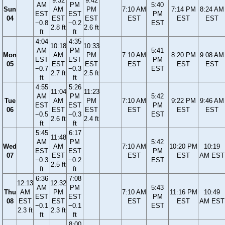
9:32
9:42
AM
PM
5:40
Sun
AM
PM
7:10 AM
7:14 PM
8:24 AM
EST
EST
PM
04
EST
EST
EST
EST
EST
−0.8
−0.2
EST
2.8 ft
2.6 ft
ft
ft
4:04
4:35
10:18
10:33
AM
PM
5:41
Mon
AM
PM
7:10 AM
8:20 PM
9:08 AM
EST
EST
PM
05
EST
EST
EST
EST
EST
−0.7
−0.3
EST
2.7 ft
2.5 ft
ft
ft
4:55
5:26
11:04
11:23
AM
PM
5:42
Tue
AM
PM
7:10 AM
9:22 PM
9:46 AM
EST
EST
PM
06
EST
EST
EST
EST
EST
−0.5
−0.3
EST
2.6 ft
2.4 ft
ft
ft
5:45
6:17
11:48
AM
PM
5:42
Wed
AM
7:10 AM
10:20 PM
10:19
EST
EST
PM
07
EST
EST
EST
AM EST
−0.3
−0.2
EST
2.5 ft
ft
ft
6:36
7:08
12:13
12:32
AM
PM
5:43
Thu
AM
PM
7:10 AM
11:16 PM
10:49
EST
EST
PM
08
EST
EST
EST
EST
AM EST
−0.1
−0.1
EST
2.3 ft
2.3 ft
ft
ft
8:00