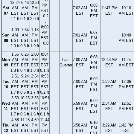
12:24
6:46
12:31
PM
6:06
Sat
AM
AM
PM
7:02 AM
11:47 PM
10:16
EST
PM
07
EST
EST
EST
EST
EST
AM EST
−0.2
EST
2.1 ft
0.1 ft
2.0 ft
ft
8:00
1:09
7:34
1:13
PM
6:07
Sun
AM
AM
PM
7:01 AM
10:49
EST
PM
08
EST
EST
EST
EST
AM EST
−0.0
EST
2.0 ft
0.3 ft
1.9 ft
ft
1:56
8:26
2:00
8:54
6:08
Mon
AM
AM
PM
PM
Last
7:00 AM
12:43 AM
11:25
PM
09
EST
EST
EST
EST
Quarter
EST
EST
AM EST
EST
1.8 ft
0.4 ft
1.8 ft
0.1 ft
2:51
9:24
2:54
9:53
6:09
Tue
AM
AM
PM
PM
7:00 AM
1:39 AM
12:06
PM
10
EST
EST
EST
EST
EST
EST
PM EST
EST
1.7 ft
0.6 ft
1.7 ft
0.2 ft
3:53
10:25
3:55
10:51
6:09
Wed
AM
AM
PM
PM
6:59 AM
2:34 AM
12:51
PM
11
EST
EST
EST
EST
EST
EST
PM EST
EST
1.7 ft
0.6 ft
1.6 ft
0.1 ft
4:58
11:23
4:59
11:44
6:10
Thu
AM
AM
PM
PM
6:58 AM
3:29 AM
1:42 PM
PM
12
EST
EST
EST
EST
EST
EST
EST
EST