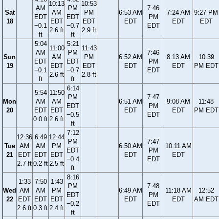
10:13
10:53
AM
PM
7:46
Sat
AM
PM
6:53 AM
7:24 AM
9:27 PM
EDT
EDT
PM
18
EDT
EDT
EDT
EDT
EDT
−0.1
−0.7
EDT
2.6 ft
2.9 ft
ft
ft
5:04
5:21
11:00
11:43
AM
PM
7:46
Sun
AM
PM
6:52 AM
8:13 AM
10:39
EDT
EDT
PM
19
EDT
EDT
EDT
EDT
PM EDT
−0.1
−0.7
EDT
2.6 ft
2.8 ft
ft
ft
6:14
5:54
11:50
PM
7:47
Mon
AM
AM
6:51 AM
9:08 AM
11:48
EDT
PM
20
EDT
EDT
EDT
EDT
PM EDT
−0.5
EDT
0.0 ft
2.6 ft
ft
7:12
12:36
6:49
12:44
PM
7:47
Tue
AM
AM
PM
6:50 AM
10:11 AM
EDT
PM
21
EDT
EDT
EDT
EDT
EDT
−0.4
EDT
2.7 ft
0.2 ft
2.5 ft
ft
8:16
1:33
7:50
1:43
PM
7:48
Wed
AM
AM
PM
6:49 AM
11:18 AM
12:52
EDT
PM
22
EDT
EDT
EDT
EDT
EDT
AM EDT
−0.2
EDT
2.6 ft
0.3 ft
2.4 ft
ft