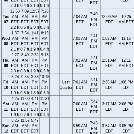
06
EDT
EDT
EDT
EDT
EDT
EDT
EDT
2.3 ft
0.4 ft
2.1 ft
0.1 ft
12:53
7:09
12:57
7:26
7:40
Tue
AM
AM
PM
PM
7:04 AM
12:09 AM
10:25
PM
07
EDT
EDT
EDT
EDT
EDT
EDT
AM EDT
EDT
2.2 ft
0.5 ft
2.0 ft
0.3 ft
1:37
7:54
1:41
8:15
7:41
Wed
AM
AM
PM
PM
7:03 AM
1:02 AM
11:16
PM
08
EDT
EDT
EDT
EDT
EDT
EDT
AM EDT
EDT
2.1 ft
0.7 ft
1.9 ft
0.4 ft
2:27
8:49
2:32
9:13
7:41
Thu
AM
AM
PM
PM
7:02 AM
1:51 AM
12:11
PM
09
EDT
EDT
EDT
EDT
EDT
EDT
PM EDT
EDT
2.0 ft
0.8 ft
1.9 ft
0.5 ft
3:24
9:55
3:33
10:18
7:41
Fri
AM
AM
PM
PM
Last
7:01 AM
2:36 AM
1:08 PM
PM
10
EDT
EDT
EDT
EDT
Quarter
EDT
EDT
EDT
EDT
1.9 ft
0.8 ft
1.8 ft
0.5 ft
4:25
11:00
4:41
11:21
7:42
Sat
AM
AM
PM
PM
7:00 AM
3:17 AM
2:06 PM
PM
11
EDT
EDT
EDT
EDT
EDT
EDT
EDT
EDT
1.9 ft
0.7 ft
1.9 ft
0.4 ft
5:25
11:57
5:47
7:43
Sun
AM
AM
PM
6:59 AM
3:54 AM
3:05 PM
PM
12
EDT
EDT
EDT
EDT
EDT
EDT
EDT