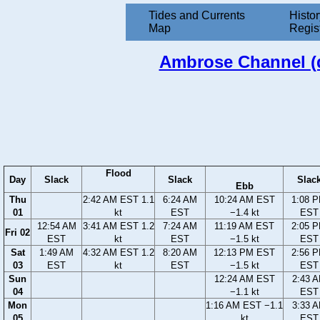
Tides and Currents
Histor
Map
Regis
Ambrose Channel (d
Flood
Day
Slack
Slack
Slac
Ebb
Thu
2:42 AM EST 1.1
6:24 AM
10:24 AM EST
1:08 
01
kt
EST
−1.4 kt
EST
12:54 AM
3:41 AM EST 1.2
7:24 AM
11:19 AM EST
2:05 
Fri 02
EST
kt
EST
−1.5 kt
EST
Sat
1:49 AM
4:32 AM EST 1.2
8:20 AM
12:13 PM EST
2:56 
03
EST
kt
EST
−1.5 kt
EST
Sun
12:24 AM EST
2:43 
04
−1.1 kt
EST
Mon
1:16 AM EST −1.1
3:33 
05
kt
EST