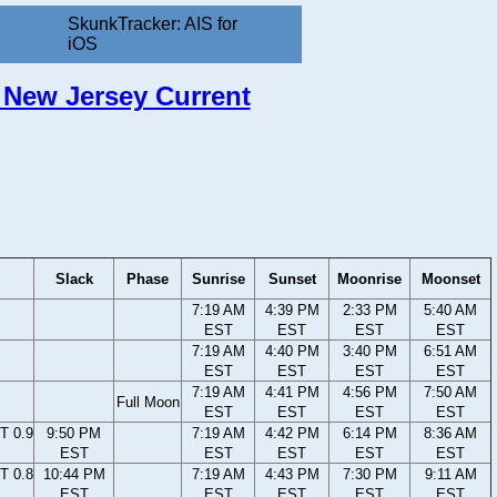
SkunkTracker: AIS for
iOS
 New Jersey Current
Slack
Phase
Sunrise
Sunset
Moonrise
Moonset
7:19 AM
4:39 PM
2:33 PM
5:40 AM
EST
EST
EST
EST
7:19 AM
4:40 PM
3:40 PM
6:51 AM
EST
EST
EST
EST
7:19 AM
4:41 PM
4:56 PM
7:50 AM
Full Moon
EST
EST
EST
EST
T 0.9
9:50 PM
7:19 AM
4:42 PM
6:14 PM
8:36 AM
EST
EST
EST
EST
EST
T 0.8
10:44 PM
7:19 AM
4:43 PM
7:30 PM
9:11 AM
EST
EST
EST
EST
EST