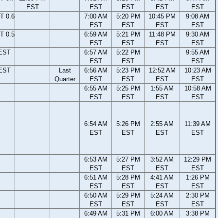
EST
EST
EST
EST
EST
T 0.6
7:00 AM
5:20 PM
10:45 PM
9:08 AM
EST
EST
EST
EST
T 0.5
6:59 AM
5:21 PM
11:48 PM
9:30 AM
EST
EST
EST
EST
 EST
6:57 AM
5:22 PM
9:55 AM
EST
EST
EST
 EST
Last
6:56 AM
5:23 PM
12:52 AM
10:23 AM
Quarter
EST
EST
EST
EST
6:55 AM
5:25 PM
1:55 AM
10:58 AM
EST
EST
EST
EST
6:54 AM
5:26 PM
2:55 AM
11:39 AM
EST
EST
EST
EST
6:53 AM
5:27 PM
3:52 AM
12:29 PM
EST
EST
EST
EST
6:51 AM
5:28 PM
4:41 AM
1:26 PM
EST
EST
EST
EST
6:50 AM
5:29 PM
5:24 AM
2:30 PM
EST
EST
EST
EST
6:49 AM
5:31 PM
6:00 AM
3:38 PM