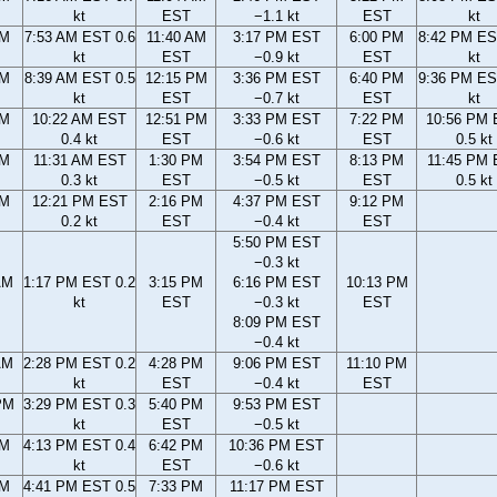
kt
EST
−1.1 kt
EST
kt
AM
7:53 AM EST 0.6
11:40 AM
3:17 PM EST
6:00 PM
8:42 PM ES
kt
EST
−0.9 kt
EST
kt
AM
8:39 AM EST 0.5
12:15 PM
3:36 PM EST
6:40 PM
9:36 PM ES
kt
EST
−0.7 kt
EST
kt
AM
10:22 AM EST
12:51 PM
3:33 PM EST
7:22 PM
10:56 PM
0.4 kt
EST
−0.6 kt
EST
0.5 kt
AM
11:31 AM EST
1:30 PM
3:54 PM EST
8:13 PM
11:45 PM
0.3 kt
EST
−0.5 kt
EST
0.5 kt
AM
12:21 PM EST
2:16 PM
4:37 PM EST
9:12 PM
0.2 kt
EST
−0.4 kt
EST
5:50 PM EST
−0.3 kt
AM
1:17 PM EST 0.2
3:15 PM
6:16 PM EST
10:13 PM
kt
EST
−0.3 kt
EST
8:09 PM EST
−0.4 kt
AM
2:28 PM EST 0.2
4:28 PM
9:06 PM EST
11:10 PM
kt
EST
−0.4 kt
EST
PM
3:29 PM EST 0.3
5:40 PM
9:53 PM EST
kt
EST
−0.5 kt
PM
4:13 PM EST 0.4
6:42 PM
10:36 PM EST
kt
EST
−0.6 kt
PM
4:41 PM EST 0.5
7:33 PM
11:17 PM EST