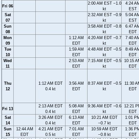
2:00 AM EST −1.0
4:24 A
Fri 06
kt
EST
Sat
2:32 AM EST −0.9
5:04 A
07
kt
EST
Sun
3:58 AM EDT −0.8
6:47 A
08
kt
EDT
Mon
1:12 AM
4:20 AM EDT −0.7
7:40 A
09
EDT
kt
EDT
Tue
1:59 AM
4:48 AM EDT −0.5
8:49 A
10
EDT
kt
EDT
Wed
2:53 AM
7:15 AM EDT −0.5
10:15 
11
EDT
kt
EDT
Thu
1:12 AM EDT
3:56 AM
8:37 AM EDT −0.5
11:30 A
12
0.4 kt
EDT
kt
EDT
2:13 AM EDT
5:08 AM
9:36 AM EDT −0.6
12:21 
Fri 13
0.4 kt
EDT
kt
EDT
Sat
3:26 AM EDT
6:13 AM
10:21 AM EDT
1:01 P
14
0.4 kt
EDT
−0.7 kt
EDT
Sun
12:44 AM
4:21 AM EDT
7:01 AM
10:59 AM EDT
1:36 P
15
EDT
0.5 kt
EDT
−0.8 kt
EDT