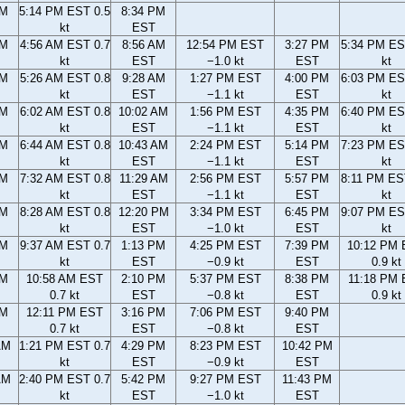
PM
5:14 PM EST 0.5
8:34 PM
kt
EST
AM
4:56 AM EST 0.7
8:56 AM
12:54 PM EST
3:27 PM
5:34 PM ES
kt
EST
−1.0 kt
EST
kt
AM
5:26 AM EST 0.8
9:28 AM
1:27 PM EST
4:00 PM
6:03 PM ES
kt
EST
−1.1 kt
EST
kt
AM
6:02 AM EST 0.8
10:02 AM
1:56 PM EST
4:35 PM
6:40 PM ES
kt
EST
−1.1 kt
EST
kt
AM
6:44 AM EST 0.8
10:43 AM
2:24 PM EST
5:14 PM
7:23 PM ES
kt
EST
−1.1 kt
EST
kt
AM
7:32 AM EST 0.8
11:29 AM
2:56 PM EST
5:57 PM
8:11 PM ES
kt
EST
−1.1 kt
EST
kt
AM
8:28 AM EST 0.8
12:20 PM
3:34 PM EST
6:45 PM
9:07 PM ES
kt
EST
−1.0 kt
EST
kt
AM
9:37 AM EST 0.7
1:13 PM
4:25 PM EST
7:39 PM
10:12 PM
kt
EST
−0.9 kt
EST
0.9 kt
AM
10:58 AM EST
2:10 PM
5:37 PM EST
8:38 PM
11:18 PM
0.7 kt
EST
−0.8 kt
EST
0.9 kt
AM
12:11 PM EST
3:16 PM
7:06 PM EST
9:40 PM
0.7 kt
EST
−0.8 kt
EST
AM
1:21 PM EST 0.7
4:29 PM
8:23 PM EST
10:42 PM
kt
EST
−0.9 kt
EST
AM
2:40 PM EST 0.7
5:42 PM
9:27 PM EST
11:43 PM
kt
EST
−1.0 kt
EST