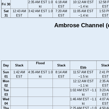
2:35 AM EST 1.0
6:18 AM
10:12 AM EST
12:58 
Fri 30
kt
EST
−1.4 kt
EST
Sat
12:43 AM
3:42 AM EST 1.0
7:20 AM
11:05 AM EST
1:53 
31
EST
kt
EST
−1.4 kt
EST
Ambrose Channel (d
Flood
Day
Slack
Slack
Slac
Ebb
Sun
1:42 AM
4:35 AM EST 1.0
8:14 AM
11:57 AM EST
2:41 
01
EST
kt
EST
−1.5 kt
EST
Mon
12:12 AM EST
2:35 
02
−1.1 kt
EST
Tue
1:02 AM EST −1.1
3:23 
03
kt
EST
Wed
1:46 AM EST −1.1
4:07 
04
kt
EST
Thu
2:25 AM EST −1.0
4:50 