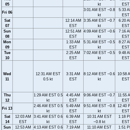
05
kt
EST
3:01 AM EST −0.8
5:33 
Fri 06
kt
EST
Sat
12:14 AM
3:35 AM EST −0.7
6:20 
07
EST
kt
EST
Sun
12:51 AM
4:09 AM EST −0.6
7:16 
08
EST
kt
EST
Mon
1:33 AM
5:31 AM EST −0.5
8:27 
09
EST
kt
EST
Tue
2:25 AM
7:02 AM EST −0.5
9:48 
10
EST
kt
EST
Wed
12:31 AM EST
3:31 AM
8:12 AM EST −0.6
10:58 
11
0.5 kt
EST
kt
EST
Thu
1:29 AM EST 0.5
4:45 AM
9:06 AM EST −0.7
11:55 
12
kt
EST
kt
EST
2:46 AM EST 0.5
5:49 AM
9:51 AM EST −0.8
12:40 
Fri 13
kt
EST
kt
EST
Sat
12:03 AM
3:41 AM EST 0.6
6:39 AM
10:31 AM EST
1:18 
14
EST
kt
EST
−0.8 kt
EST
Sun
12:53 AM
4:13 AM EST 0.6
7:19 AM
11:10 AM EST
1:51 