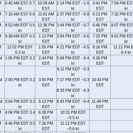
M
6:45 AM EST 0.7
10:28 AM
2:14 PM EST −1.0
4:41 PM
7:04 PM EST
kt
EST
kt
EST
kt
M
7:16 AM EST 0.6
11:01 AM
2:37 PM EST −0.8
5:13 PM
7:32 PM EST
kt
EST
kt
EST
kt
M
8:52 AM EDT 0.5
12:36 PM
3:44 PM EDT −0.7
6:46 PM
9:07 PM EDT
kt
EDT
kt
EDT
kt
M
9:38 AM EDT 0.3
1:13 PM
3:54 PM EDT −0.6
7:25 PM
9:52 PM EDT
kt
EDT
kt
EDT
kt
M
12:02 PM EDT
1:55 PM
4:21 PM EDT −0.5
8:16 PM
11:12 PM 
0.2 kt
EDT
kt
EDT
0.4 kt
AM
1:05 PM EDT 0.2
2:44 PM
5:04 PM EDT −0.4
9:26 PM
kt
EDT
kt
EDT
6:11 PM EDT −0.3
kt
M
2:00 PM EDT 0.2
3:50 PM
7:17 PM EDT −0.3
10:43 PM
kt
EDT
kt
EDT
8:33 PM EDT −0.3
kt
PM
3:04 PM EDT 0.3
5:12 PM
9:43 PM EDT −0.4
11:49 PM
kt
EDT
kt
EDT
M
4:04 PM EDT 0.4
6:28 PM
10:31 PM EDT
kt
EDT
−0.5 kt
M
4:46 PM EDT 0.5
7:26 PM
11:12 PM EDT
kt
EDT
−0.6 kt