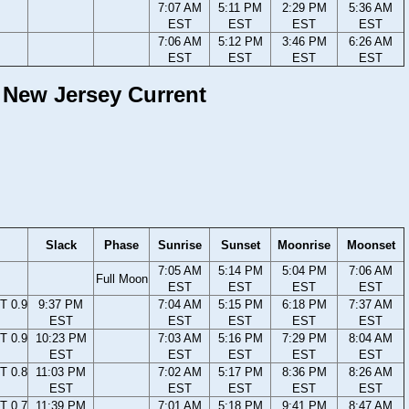
7:07 AM
5:11 PM
2:29 PM
5:36 AM
EST
EST
EST
EST
7:06 AM
5:12 PM
3:46 PM
6:26 AM
EST
EST
EST
EST
 New Jersey Current
Slack
Phase
Sunrise
Sunset
Moonrise
Moonset
7:05 AM
5:14 PM
5:04 PM
7:06 AM
Full Moon
EST
EST
EST
EST
T 0.9
9:37 PM
7:04 AM
5:15 PM
6:18 PM
7:37 AM
EST
EST
EST
EST
EST
T 0.9
10:23 PM
7:03 AM
5:16 PM
7:29 PM
8:04 AM
EST
EST
EST
EST
EST
T 0.8
11:03 PM
7:02 AM
5:17 PM
8:36 PM
8:26 AM
EST
EST
EST
EST
EST
T 0.7
11:39 PM
7:01 AM
5:18 PM
9:41 PM
8:47 AM