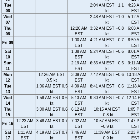
Tue
2:04 AM EST −1.1
4:23 
06
kt
EST
Wed
2:48 AM EST −1.0
5:12 
07
kt
EST
Thu
12:20 AM
3:32 AM EST −0.8
6:03 
08
EST
kt
EST
1:00 AM
4:21 AM EST −0.7
6:59 
Fri 09
EST
kt
EST
Sat
1:38 AM
5:24 AM EST −0.6
8:01 
10
EST
kt
EST
Sun
2:19 AM
6:36 AM EST −0.5
9:11 
11
EST
kt
EST
Mon
12:26 AM EST
3:09 AM
7:42 AM EST −0.6
10:18 
12
0.5 kt
EST
kt
EST
Tue
1:06 AM EST 0.5
4:09 AM
8:41 AM EST −0.6
11:18 
13
kt
EST
kt
EST
Wed
1:58 AM EST 0.6
5:13 AM
9:30 AM EST −0.7
12:14 
14
kt
EST
kt
EST
Thu
3:00 AM EST 0.6
6:12 AM
10:15 AM EST
1:05 
15
kt
EST
−0.8 kt
EST
12:23 AM
3:48 AM EST 0.7
7:02 AM
10:57 AM EST
1:47 
Fri 16
EST
kt
EST
−0.9 kt
EST
Sat
1:11 AM
4:19 AM EST 0.7
7:46 AM
11:39 AM EST
2:23 
17
EST
kt
EST
−0.9 kt
EST