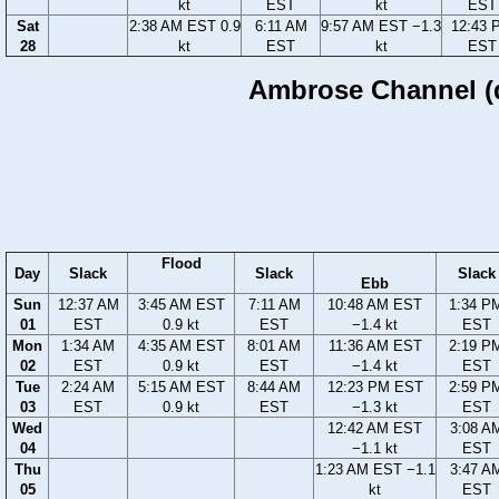
kt
EST
kt
EST
Sat
2:38 AM EST 0.9
6:11 AM
9:57 AM EST −1.3
12:43 
28
kt
EST
kt
EST
Ambrose Channel (d
Flood
Day
Slack
Slack
Slack
Ebb
Sun
12:37 AM
3:45 AM EST
7:11 AM
10:48 AM EST
1:34 P
01
EST
0.9 kt
EST
−1.4 kt
EST
Mon
1:34 AM
4:35 AM EST
8:01 AM
11:36 AM EST
2:19 P
02
EST
0.9 kt
EST
−1.4 kt
EST
Tue
2:24 AM
5:15 AM EST
8:44 AM
12:23 PM EST
2:59 P
03
EST
0.9 kt
EST
−1.3 kt
EST
Wed
12:42 AM EST
3:08 A
04
−1.1 kt
EST
Thu
1:23 AM EST −1.1
3:47 A
05
kt
EST