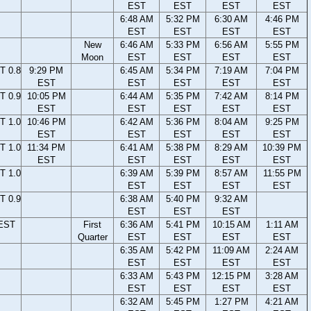
EST
EST
EST
EST
6:48 AM
5:32 PM
6:30 AM
4:46 PM
EST
EST
EST
EST
New
6:46 AM
5:33 PM
6:56 AM
5:55 PM
Moon
EST
EST
EST
EST
T 0.8
9:29 PM
6:45 AM
5:34 PM
7:19 AM
7:04 PM
EST
EST
EST
EST
EST
T 0.9
10:05 PM
6:44 AM
5:35 PM
7:42 AM
8:14 PM
EST
EST
EST
EST
EST
T 1.0
10:46 PM
6:42 AM
5:36 PM
8:04 AM
9:25 PM
EST
EST
EST
EST
EST
T 1.0
11:34 PM
6:41 AM
5:38 PM
8:29 AM
10:39 PM
EST
EST
EST
EST
EST
T 1.0
6:39 AM
5:39 PM
8:57 AM
11:55 PM
EST
EST
EST
EST
T 0.9
6:38 AM
5:40 PM
9:32 AM
EST
EST
EST
 EST
First
6:36 AM
5:41 PM
10:15 AM
1:11 AM
Quarter
EST
EST
EST
EST
6:35 AM
5:42 PM
11:09 AM
2:24 AM
EST
EST
EST
EST
6:33 AM
5:43 PM
12:15 PM
3:28 AM
EST
EST
EST
EST
6:32 AM
5:45 PM
1:27 PM
4:21 AM