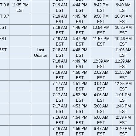
T 0.8
11:35 PM
7:19 AM
4:44 PM
8:42 PM
9:40 AM
EST
EST
EST
EST
EST
T 0.7
7:19 AM
4:45 PM
9:50 PM
10:04 AM
EST
EST
EST
EST
 EST
7:19 AM
4:46 PM
10:54 PM
10:25 AM
EST
EST
EST
EST
 EST
7:19 AM
4:47 PM
11:57 PM
10:46 AM
EST
EST
EST
EST
 EST
Last
7:18 AM
4:48 PM
11:06 AM
Quarter
EST
EST
EST
7:18 AM
4:49 PM
12:59 AM
11:29 AM
EST
EST
EST
EST
7:18 AM
4:50 PM
2:02 AM
11:55 AM
EST
EST
EST
EST
7:17 AM
4:51 PM
3:04 AM
12:25 PM
EST
EST
EST
EST
7:17 AM
4:52 PM
4:06 AM
1:01 PM
EST
EST
EST
EST
7:17 AM
4:53 PM
5:06 AM
1:46 PM
EST
EST
EST
EST
7:16 AM
4:54 PM
6:00 AM
2:39 PM
EST
EST
EST
EST
7:16 AM
4:56 PM
6:47 AM
3:40 PM
EST
EST
EST
EST