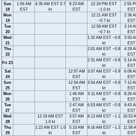
Sun
1:56 AM
4:35 AM EST 0.7
8:23 AM
12:19 PM EST
2:55 
18
EST
kt
EST
−1.0 kt
EST
Mon
12:21 AM EST
2:36 
19
−0.7 kt
EST
Tue
12:59 AM EST
3:14 
20
−0.7 kt
EST
Wed
1:32 AM EST −0.8
3:50 
21
kt
EST
Thu
2:01 AM EST −0.8
4:29 
22
kt
EST
2:31 AM EST −0.8
5:14 
Fri 23
kt
EST
Sat
12:07 AM
3:07 AM EST −0.9
6:08 
24
EST
kt
EST
Sun
12:54 AM
3:54 AM EST −0.9
7:12 
25
EST
kt
EST
Mon
1:46 AM
5:11 AM EST −0.8
8:26 
26
EST
kt
EST
Tue
2:47 AM
6:53 AM EST −0.9
9:43 
27
EST
kt
EST
Wed
12:19 AM EST
3:57 AM
8:13 AM EST −1.1
10:53 
28
1.0 kt
EST
kt
EST
Thu
1:22 AM EST 1.0
5:10 AM
9:16 AM EST −1.2
11:58 
29
kt
EST
kt
EST