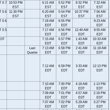
 0.7
10:53 PM
6:21 AM
5:52 PM
9:32 PM
7:32 AM
EST
EST
EST
EST
EST
 0.6
11:30 PM
6:20 AM
5:54 PM
10:37 PM
7:56 AM
EST
EST
EST
EST
EST
 0.6
7:18 AM
6:55 PM
9:23 AM
EDT
EDT
EDT
 0.5
7:17 AM
6:56 PM
12:40 AM
9:55 AM
EDT
EDT
EDT
EDT
EDT
7:15 AM
6:57 PM
1:43 AM
10:33 AM
EDT
EDT
EDT
EDT
Last
7:13 AM
6:58 PM
2:41 AM
11:19 AM
Quarter
EDT
EDT
EDT
EDT
7:12 AM
6:59 PM
3:33 AM
12:13 PM
EDT
EDT
EDT
EDT
7:10 AM
7:00 PM
4:19 AM
1:13 PM
EDT
EDT
EDT
EDT
7:09 AM
7:01 PM
4:57 AM
2:19 PM
EDT
EDT
EDT
EDT
7:07 AM
7:02 PM
5:29 AM
3:27 PM
EDT
EDT
EDT
EDT