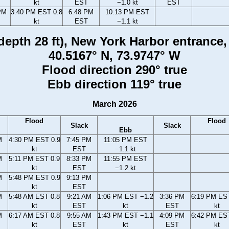
kt
EST
−1.0 kt
EST
PM
3:40 PM EST 0.8
6:48 PM
10:13 PM EST
kt
EST
−1.1 kt
epth 28 ft), New York Harbor entrance,
40.5167° N, 73.9747° W
Flood direction 290° true
Ebb direction 119° true
March 2026
Flood
Flood
Slack
Slack
Ebb
M
4:30 PM EST 0.9
7:45 PM
11:05 PM EST
kt
EST
−1.1 kt
M
5:11 PM EST 0.9
8:33 PM
11:55 PM EST
kt
EST
−1.2 kt
M
5:48 PM EST 0.9
9:13 PM
kt
EST
M
5:48 AM EST 0.8
9:21 AM
1:06 PM EST −1.2
3:36 PM
6:19 PM EST
kt
EST
kt
EST
kt
M
6:17 AM EST 0.8
9:55 AM
1:43 PM EST −1.1
4:09 PM
6:42 PM EST
kt
EST
kt
EST
kt