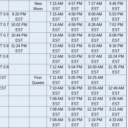
New
7:15 AM
4:57 PM
7:27 AM
4:45 PM
Moon
EST
EST
EST
EST
T 0.6
9:20 PM
7:15 AM
4:58 PM
8:00 AM
5:53 PM
EST
EST
EST
EST
EST
T 0.7
10:02 PM
7:14 AM
4:59 PM
8:28 AM
7:01 PM
EST
EST
EST
EST
EST
T 0.7
10:44 PM
7:14 AM
5:00 PM
8:53 AM
8:08 PM
EST
EST
EST
EST
EST
T 0.8
11:24 PM
7:13 AM
5:01 PM
9:15 AM
9:16 PM
EST
EST
EST
EST
EST
T 0.8
7:12 AM
5:03 PM
9:37 AM
10:24 PM
EST
EST
EST
EST
T 0.8
7:12 AM
5:04 PM
10:00 AM
11:35 PM
EST
EST
EST
EST
 EST
First
7:11 AM
5:05 PM
10:25 AM
Quarter
EST
EST
EST
 EST
7:10 AM
5:06 PM
10:55 AM
12:49 AM
EST
EST
EST
EST
7:09 AM
5:07 PM
11:32 AM
2:05 AM
EST
EST
EST
EST
7:08 AM
5:09 PM
12:19 PM
3:21 AM
EST
EST
EST
EST
7:08 AM
5:10 PM
1:19 PM
4:33 AM
EST
EST
EST
EST