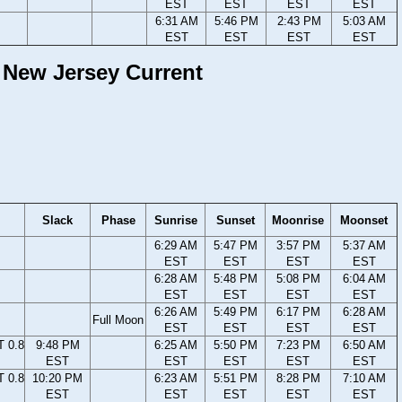
EST
EST
EST
EST
6:31 AM
5:46 PM
2:43 PM
5:03 AM
EST
EST
EST
EST
 New Jersey Current
Slack
Phase
Sunrise
Sunset
Moonrise
Moonset
6:29 AM
5:47 PM
3:57 PM
5:37 AM
EST
EST
EST
EST
6:28 AM
5:48 PM
5:08 PM
6:04 AM
EST
EST
EST
EST
6:26 AM
5:49 PM
6:17 PM
6:28 AM
Full Moon
EST
EST
EST
EST
 0.8
9:48 PM
6:25 AM
5:50 PM
7:23 PM
6:50 AM
EST
EST
EST
EST
EST
 0.8
10:20 PM
6:23 AM
5:51 PM
8:28 PM
7:10 AM
EST
EST
EST
EST
EST