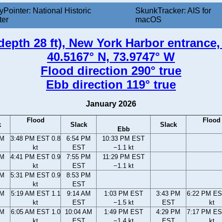
yPointer: National Historic
SkunkTracker: AIS for
ter
macOS
epth 28 ft), New York Harbor entrance,
40.5167° N, 73.9747° W
Flood direction 290° true
Ebb direction 119° true
January 2026
Flood
Flood
k
Slack
Slack
Ebb
PM
3:48 PM EST 0.8
6:54 PM
10:33 PM EST
kt
EST
−1.1 kt
PM
4:41 PM EST 0.9
7:55 PM
11:29 PM EST
kt
EST
−1.1 kt
PM
5:31 PM EST 0.9
8:53 PM
kt
EST
AM
5:19 AM EST 1.1
9:14 AM
1:03 PM EST
3:43 PM
6:22 PM ES
kt
EST
−1.5 kt
EST
kt
AM
6:05 AM EST 1.0
10:04 AM
1:49 PM EST
4:29 PM
7:17 PM ES
kt
EST
−1.4 kt
EST
kt