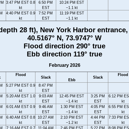
PM
3:47 PM EST 0.8
6:50 PM
10:24 PM EST
kt
EST
−1.1 kt
PM
4:40 PM EST 0.9
7:52 PM
11:19 PM EST
kt
EST
−1.1 kt
epth 28 ft), New York Harbor entrance,
40.5167° N, 73.9747° W
Flood direction 290° true
Ebb direction 119° true
February 2026
Flood
Flood
k
Slack
Slack
Ebb
PM
5:27 PM EST 0.9
8:47 PM
kt
EST
AM
5:20 AM EST 1.0
9:03 AM
12:45 PM EST
3:25 PM
6:12 PM ES
kt
EST
−1.4 kt
EST
kt
AM
6:01 AM EST 0.9
9:46 AM
1:30 PM EST
4:05 PM
6:55 PM ES
kt
EST
−1.4 kt
EST
kt
AM
6:40 AM EST 0.8
10:27 AM
2:10 PM EST
4:44 PM
7:33 PM ES
kt
EST
−1.2 kt
EST
kt
AM
7:16 AM EST 0.7
11:04 AM
2:46 PM EST
5:22 PM
8:08 PM ES