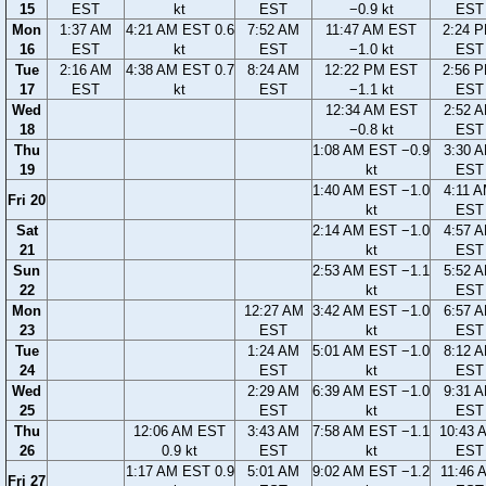
15
EST
kt
EST
−0.9 kt
EST
Mon
1:37 AM
4:21 AM EST 0.6
7:52 AM
11:47 AM EST
2:24 
16
EST
kt
EST
−1.0 kt
EST
Tue
2:16 AM
4:38 AM EST 0.7
8:24 AM
12:22 PM EST
2:56 
17
EST
kt
EST
−1.1 kt
EST
Wed
12:34 AM EST
2:52 
18
−0.8 kt
EST
Thu
1:08 AM EST −0.9
3:30 
19
kt
EST
1:40 AM EST −1.0
4:11 
Fri 20
kt
EST
Sat
2:14 AM EST −1.0
4:57 
21
kt
EST
Sun
2:53 AM EST −1.1
5:52 
22
kt
EST
Mon
12:27 AM
3:42 AM EST −1.0
6:57 
23
EST
kt
EST
Tue
1:24 AM
5:01 AM EST −1.0
8:12 
24
EST
kt
EST
Wed
2:29 AM
6:39 AM EST −1.0
9:31 
25
EST
kt
EST
Thu
12:06 AM EST
3:43 AM
7:58 AM EST −1.1
10:43 
26
0.9 kt
EST
kt
EST
1:17 AM EST 0.9
5:01 AM
9:02 AM EST −1.2
11:46 
Fri 27