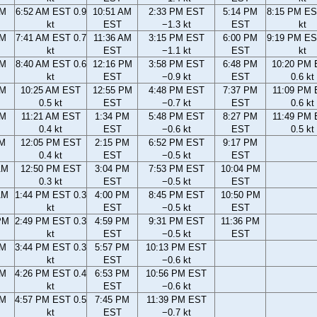
AM
6:52 AM EST 0.9
10:51 AM
2:33 PM EST
5:14 PM
8:15 PM ES
kt
EST
−1.3 kt
EST
kt
AM
7:41 AM EST 0.7
11:36 AM
3:15 PM EST
6:00 PM
9:19 PM ES
kt
EST
−1.1 kt
EST
kt
AM
8:40 AM EST 0.6
12:16 PM
3:58 PM EST
6:48 PM
10:20 PM
kt
EST
−0.9 kt
EST
0.6 kt
AM
10:25 AM EST
12:55 PM
4:48 PM EST
7:37 PM
11:09 PM
0.5 kt
EST
−0.7 kt
EST
0.6 kt
AM
11:21 AM EST
1:34 PM
5:48 PM EST
8:27 PM
11:49 PM
0.4 kt
EST
−0.6 kt
EST
0.5 kt
AM
12:05 PM EST
2:15 PM
6:52 PM EST
9:17 PM
0.4 kt
EST
−0.5 kt
EST
AM
12:50 PM EST
3:04 PM
7:53 PM EST
10:04 PM
0.3 kt
EST
−0.5 kt
EST
AM
1:44 PM EST 0.3
4:00 PM
8:45 PM EST
10:50 PM
kt
EST
−0.5 kt
EST
PM
2:49 PM EST 0.3
4:59 PM
9:31 PM EST
11:36 PM
kt
EST
−0.5 kt
EST
PM
3:44 PM EST 0.3
5:57 PM
10:13 PM EST
kt
EST
−0.6 kt
PM
4:26 PM EST 0.4
6:53 PM
10:56 PM EST
kt
EST
−0.6 kt
PM
4:57 PM EST 0.5
7:45 PM
11:39 PM EST
kt
EST
−0.7 kt