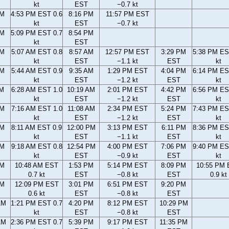
kt
EST
−0.7 kt
PM
4:53 PM EST 0.6
8:16 PM
11:57 PM EST
kt
EST
−0.7 kt
PM
5:09 PM EST 0.7
8:54 PM
kt
EST
AM
5:07 AM EST 0.8
8:57 AM
12:57 PM EST
3:29 PM
5:38 PM ES
kt
EST
−1.1 kt
EST
kt
AM
5:44 AM EST 0.9
9:35 AM
1:29 PM EST
4:04 PM
6:14 PM ES
kt
EST
−1.2 kt
EST
kt
AM
6:28 AM EST 1.0
10:19 AM
2:01 PM EST
4:42 PM
6:56 PM ES
kt
EST
−1.2 kt
EST
kt
AM
7:16 AM EST 1.0
11:08 AM
2:34 PM EST
5:24 PM
7:43 PM ES
kt
EST
−1.2 kt
EST
kt
AM
8:11 AM EST 0.9
12:00 PM
3:13 PM EST
6:11 PM
8:36 PM ES
kt
EST
−1.1 kt
EST
kt
AM
9:18 AM EST 0.8
12:54 PM
4:00 PM EST
7:06 PM
9:40 PM ES
kt
EST
−0.9 kt
EST
kt
AM
10:48 AM EST
1:53 PM
5:14 PM EST
8:09 PM
10:55 PM
0.7 kt
EST
−0.8 kt
EST
0.9 kt
AM
12:09 PM EST
3:01 PM
6:51 PM EST
9:20 PM
0.6 kt
EST
−0.8 kt
EST
AM
1:21 PM EST 0.7
4:20 PM
8:12 PM EST
10:29 PM
kt
EST
−0.8 kt
EST
AM
2:36 PM EST 0.7
5:39 PM
9:17 PM EST
11:35 PM