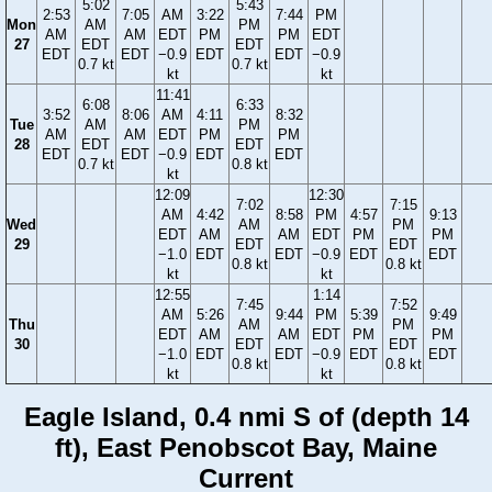
5:02
5:43
2:53
7:05
AM
3:22
7:44
PM
Mon
AM
PM
AM
AM
EDT
PM
PM
EDT
27
EDT
EDT
EDT
EDT
−0.9
EDT
EDT
−0.9
0.7 kt
0.7 kt
kt
kt
11:41
6:08
6:33
3:52
8:06
AM
4:11
8:32
Tue
AM
PM
AM
AM
EDT
PM
PM
28
EDT
EDT
EDT
EDT
−0.9
EDT
EDT
0.7 kt
0.8 kt
kt
12:09
12:30
7:02
7:15
AM
4:42
8:58
PM
4:57
9:13
Wed
AM
PM
EDT
AM
AM
EDT
PM
PM
29
EDT
EDT
−1.0
EDT
EDT
−0.9
EDT
EDT
0.8 kt
0.8 kt
kt
kt
12:55
1:14
7:45
7:52
AM
5:26
9:44
PM
5:39
9:49
Thu
AM
PM
EDT
AM
AM
EDT
PM
PM
30
EDT
EDT
−1.0
EDT
EDT
−0.9
EDT
EDT
0.8 kt
0.8 kt
kt
kt
Eagle Island, 0.4 nmi S of (depth 14
ft), East Penobscot Bay, Maine
Current