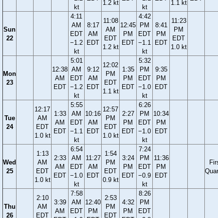
1.2 kt
1.1 kt
kt
kt
4:11
4:42
11:08
11:23
AM
8:17
12:45
PM
8:41
Sun
AM
PM
EDT
AM
PM
EDT
PM
22
EDT
EDT
−1.2
EDT
EDT
−1.1
EDT
1.2 kt
1.0 kt
kt
kt
5:01
5:32
12:02
12:38
AM
9:12
1:35
PM
9:35
Mon
PM
AM
EDT
AM
PM
EDT
PM
23
EDT
EDT
−1.2
EDT
EDT
−1.0
EDT
1.1 kt
kt
kt
5:55
6:26
12:17
12:57
1:33
AM
10:16
2:27
PM
10:34
Tue
AM
PM
AM
EDT
AM
PM
EDT
PM
24
EDT
EDT
EDT
−1.1
EDT
EDT
−1.0
EDT
1.0 kt
1.0 kt
kt
kt
6:54
7:24
1:13
1:54
2:33
AM
11:27
3:24
PM
11:36
Wed
AM
PM
Fir
AM
EDT
AM
PM
EDT
PM
25
EDT
EDT
Quar
EDT
−1.0
EDT
EDT
−0.9
EDT
1.0 kt
0.9 kt
kt
kt
7:58
8:26
2:10
2:53
3:39
AM
12:40
4:32
PM
Thu
AM
PM
AM
EDT
PM
PM
EDT
26
EDT
EDT