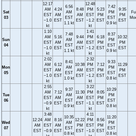
12:17
12:48
6:56
7:42
AM
4:24
8:48
PM
5:23
9:35
Sat
AM
PM
Ful
EST
AM
AM
EST
PM
PM
03
EST
EST
Mo
−1.0
EST
EST
−1.2
EST
EST
1.1 kt
0.9 kt
kt
kt
1:10
1:41
7:48
8:37
AM
5:16
9:44
PM
6:18
10:32
Sun
AM
PM
EST
AM
AM
EST
PM
PM
04
EST
EST
−1.0
EST
EST
−1.2
EST
EST
1.1 kt
0.9 kt
kt
kt
2:02
2:32
8:41
9:33
AM
6:12
10:38
PM
7:12
11:29
Mon
AM
PM
EST
AM
AM
EST
PM
PM
05
EST
EST
−1.0
EST
EST
−1.2
EST
EST
1.0 kt
0.8 kt
kt
kt
2:55
3:22
9:37
10:29
AM
7:12
11:30
PM
8:05
Tue
AM
PM
EST
AM
AM
EST
PM
06
EST
EST
−0.9
EST
EST
−1.1
EST
0.9 kt
0.8 kt
kt
kt
3:48
4:11
10:35
11:20
12:24
AM
8:16
12:22
PM
8:56
Wed
AM
PM
AM
EST
AM
PM
EST
PM
07
EST
EST
EST
−0.9
EST
EST
−1.0
EST
0.8 kt
0.8 kt