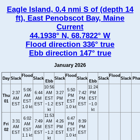
Eagle Island, 0.4 nmi S of (depth 14
ft), East Penobscot Bay, Maine
Current
44.1938° N, 68.7822° W
Flood direction 336° true
Ebb direction 147° true
January 2026
Flood
Flood
Flood
Day
Slack
Slack
Slack
Slack
Slack
Slack
Pha
Ebb
Ebb
10:56
11:24
5:06
5:50
2:37
6:44
AM
3:27
7:42
PM
Thu
AM
PM
AM
AM
EST
PM
PM
EST
01
EST
EST
EST
EST
−1.2
EST
EST
−1.0
1.0 kt
1.0 kt
kt
kt
11:53
6:02
6:47
3:31
7:49
AM
4:26
8:39
Fri
AM
PM
AM
AM
EST
PM
PM
02
EST
EST
EST
EST
−1.2
EST
EST
1.1 kt
1.0 kt
kt