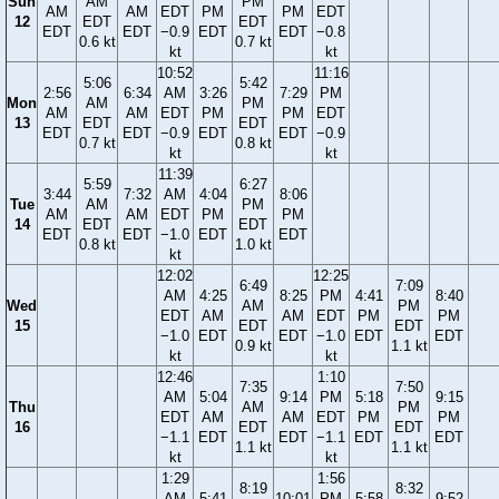
Sun
AM
PM
AM
AM
EDT
PM
PM
EDT
12
EDT
EDT
EDT
EDT
−0.9
EDT
EDT
−0.8
0.6 kt
0.7 kt
kt
kt
10:52
11:16
5:06
5:42
2:56
6:34
AM
3:26
7:29
PM
Mon
AM
PM
AM
AM
EDT
PM
PM
EDT
13
EDT
EDT
EDT
EDT
−0.9
EDT
EDT
−0.9
0.7 kt
0.8 kt
kt
kt
11:39
5:59
6:27
3:44
7:32
AM
4:04
8:06
Tue
AM
PM
AM
AM
EDT
PM
PM
14
EDT
EDT
EDT
EDT
−1.0
EDT
EDT
0.8 kt
1.0 kt
kt
12:02
12:25
6:49
7:09
AM
4:25
8:25
PM
4:41
8:40
Wed
AM
PM
EDT
AM
AM
EDT
PM
PM
15
EDT
EDT
−1.0
EDT
EDT
−1.0
EDT
EDT
0.9 kt
1.1 kt
kt
kt
12:46
1:10
7:35
7:50
AM
5:04
9:14
PM
5:18
9:15
Thu
AM
PM
EDT
AM
AM
EDT
PM
PM
16
EDT
EDT
−1.1
EDT
EDT
−1.1
EDT
EDT
1.1 kt
1.1 kt
kt
kt
1:29
1:56
8:19
8:32
AM
5:41
10:01
PM
5:58
9:52