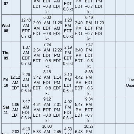
AM
EDT
AM
PM
EDT
PM
07
EDT
EDT
−0.8
EDT
EDT
−0.7
EDT
0.6 kt
kt
kt
6:30
6:49
12:48
1:28
2:09
AM
11:26
2:49
PM
11:20
Wed
AM
PM
AM
EDT
AM
PM
EDT
PM
08
EDT
EDT
EDT
−0.8
EDT
EDT
−0.7
EDT
0.7 kt
0.6 kt
kt
kt
7:24
7:42
1:37
2:19
2:54
AM
12:22
3:40
PM
Thu
AM
PM
AM
EDT
PM
PM
EDT
09
EDT
EDT
EDT
−0.8
EDT
EDT
−0.6
0.7 kt
0.6 kt
kt
kt
8:18
8:38
2:26
3:10
12:12
3:42
AM
1:14
4:42
PM
Fri
AM
PM
La
AM
AM
EDT
PM
PM
EDT
10
EDT
EDT
Quar
EDT
EDT
−0.8
EDT
EDT
−0.6
0.6 kt
0.6 kt
kt
kt
9:12
9:34
3:17
4:02
1:06
4:34
AM
2:01
5:47
PM
Sat
AM
PM
AM
AM
EDT
PM
PM
EDT
11
EDT
EDT
EDT
EDT
−0.8
EDT
EDT
−0.7
0.6 kt
0.6 kt
kt
kt
10:03
10:27
4:10
4:53
2:03
5:33
AM
2:45
6:43
PM