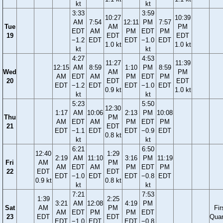
kt
kt
3:33
3:59
10:27
10:39
AM
7:54
12:11
PM
7:57
Tue
AM
PM
EDT
AM
PM
EDT
PM
19
EDT
EDT
−1.2
EDT
EDT
−1.0
EDT
1.0 kt
1.0 kt
kt
kt
4:27
4:53
11:27
11:39
12:15
AM
8:59
1:10
PM
8:59
Wed
AM
PM
AM
EDT
AM
PM
EDT
PM
20
EDT
EDT
EDT
−1.2
EDT
EDT
−1.0
EDT
0.9 kt
1.0 kt
kt
kt
5:23
5:50
12:30
1:17
AM
10:06
2:13
PM
10:08
Thu
PM
AM
EDT
AM
PM
EDT
PM
21
EDT
EDT
−1.1
EDT
EDT
−0.9
EDT
0.8 kt
kt
kt
6:21
6:50
12:40
1:29
2:19
AM
11:10
3:16
PM
11:19
Fri
AM
PM
AM
EDT
AM
PM
EDT
PM
22
EDT
EDT
EDT
−1.0
EDT
EDT
−0.8
EDT
0.9 kt
0.8 kt
kt
kt
7:21
7:53
1:39
2:25
3:21
AM
12:08
4:19
PM
Sat
AM
PM
Fir
AM
EDT
PM
PM
EDT
23
EDT
EDT
Quar
EDT
−1.0
EDT
EDT
−0.8