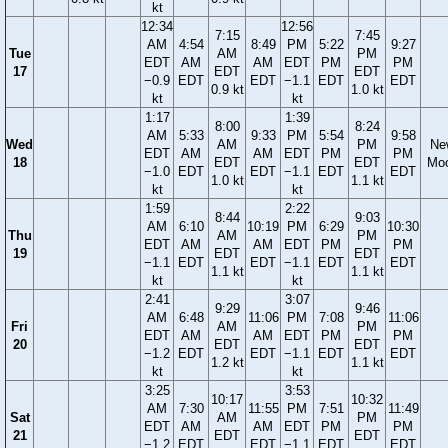
kt
12:34
12:56
7:15
7:45
AM
4:54
8:49
PM
5:22
9:27
Tue
AM
PM
EDT
AM
AM
EDT
PM
PM
17
EDT
EDT
−0.9
EDT
EDT
−1.1
EDT
EDT
0.9 kt
1.0 kt
kt
kt
1:17
1:39
8:00
8:24
AM
5:33
9:33
PM
5:54
9:58
Wed
AM
PM
Ne
EDT
AM
AM
EDT
PM
PM
18
EDT
EDT
Mo
−1.0
EDT
EDT
−1.1
EDT
EDT
1.0 kt
1.1 kt
kt
kt
1:59
2:22
8:44
9:03
AM
6:10
10:19
PM
6:29
10:30
Thu
AM
PM
EDT
AM
AM
EDT
PM
PM
19
EDT
EDT
−1.1
EDT
EDT
−1.1
EDT
EDT
1.1 kt
1.1 kt
kt
kt
2:41
3:07
9:29
9:46
AM
6:48
11:06
PM
7:08
11:06
Fri
AM
PM
EDT
AM
AM
EDT
PM
PM
20
EDT
EDT
−1.2
EDT
EDT
−1.1
EDT
EDT
1.2 kt
1.1 kt
kt
kt
3:25
3:53
10:17
10:32
AM
7:30
11:55
PM
7:51
11:49
Sat
AM
PM
EDT
AM
AM
EDT
PM
PM
21
EDT
EDT
−1.2
EDT
EDT
−1.1
EDT
EDT