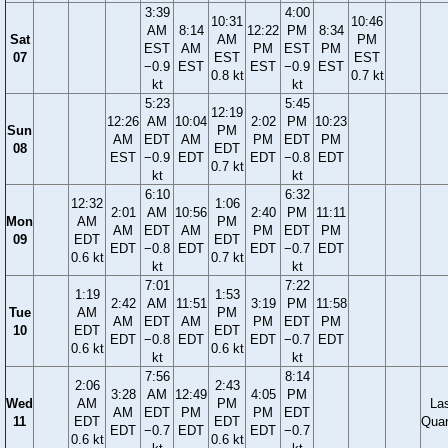
3:39
4:00
10:31
10:46
AM
8:14
12:22
PM
8:34
Sat
AM
PM
EST
AM
PM
EST
PM
07
EST
EST
−0.9
EST
EST
−0.9
EST
0.8 kt
0.7 kt
kt
kt
5:23
5:45
12:19
12:26
AM
10:04
2:02
PM
10:23
Sun
PM
AM
EDT
AM
PM
EDT
PM
08
EDT
EST
−0.9
EDT
EDT
−0.8
EDT
0.7 kt
kt
kt
6:10
6:32
12:32
1:06
2:01
AM
10:56
2:40
PM
11:11
Mon
AM
PM
AM
EDT
AM
PM
EDT
PM
09
EDT
EDT
EDT
−0.8
EDT
EDT
−0.7
EDT
0.6 kt
0.7 kt
kt
kt
7:01
7:22
1:19
1:53
2:42
AM
11:51
3:19
PM
11:58
Tue
AM
PM
AM
EDT
AM
PM
EDT
PM
10
EDT
EDT
EDT
−0.8
EDT
EDT
−0.7
EDT
0.6 kt
0.6 kt
kt
kt
7:56
8:14
2:06
2:43
3:28
AM
12:49
4:05
PM
Wed
AM
PM
La
AM
EDT
PM
PM
EDT
11
EDT
EDT
Quar
EDT
−0.7
EDT
EDT
−0.7
0.6 kt
0.6 kt