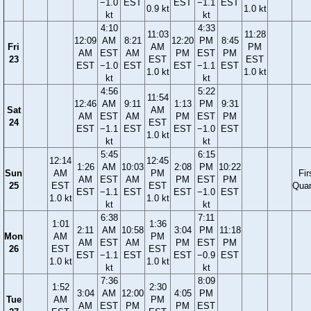
−1.0
EST
EST
−1.1
EST
0.9 kt
1.0 kt
kt
kt
4:10
4:33
11:03
11:28
12:09
AM
8:21
12:20
PM
8:45
Fri
AM
PM
AM
EST
AM
PM
EST
PM
23
EST
EST
EST
−1.0
EST
EST
−1.1
EST
1.0 kt
1.0 kt
kt
kt
4:56
5:22
11:54
12:46
AM
9:11
1:13
PM
9:31
Sat
AM
AM
EST
AM
PM
EST
PM
24
EST
EST
−1.1
EST
EST
−1.0
EST
1.0 kt
kt
kt
5:45
6:15
12:14
12:45
1:26
AM
10:03
2:08
PM
10:22
Sun
AM
PM
Fir
AM
EST
AM
PM
EST
PM
25
EST
EST
Quar
EST
−1.1
EST
EST
−1.0
EST
1.0 kt
1.0 kt
kt
kt
6:38
7:11
1:01
1:36
2:11
AM
10:58
3:04
PM
11:18
Mon
AM
PM
AM
EST
AM
PM
EST
PM
26
EST
EST
EST
−1.1
EST
EST
−0.9
EST
1.0 kt
1.0 kt
kt
kt
7:36
8:09
1:52
2:30
3:04
AM
12:00
4:05
PM
Tue
AM
PM
AM
EST
PM
PM
EST