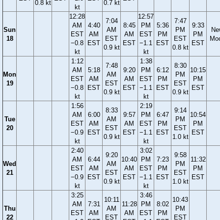
0.8 kt
0.7 kt
kt
12:28
12:57
7:04
7:47
AM
4:40
8:45
PM
5:36
9:33
Sun
AM
PM
Ne
EST
AM
AM
EST
PM
PM
18
EST
EST
Mo
−0.8
EST
EST
−1.1
EST
EST
0.9 kt
0.8 kt
kt
kt
1:12
1:38
7:48
8:30
AM
5:18
9:20
PM
6:12
10:15
Mon
AM
PM
EST
AM
AM
EST
PM
PM
19
EST
EST
−0.8
EST
EST
−1.1
EST
EST
0.9 kt
0.9 kt
kt
kt
1:56
2:19
8:33
9:14
AM
6:00
9:57
PM
6:47
10:54
Tue
AM
PM
EST
AM
AM
EST
PM
PM
20
EST
EST
−0.9
EST
EST
−1.1
EST
EST
0.9 kt
1.0 kt
kt
kt
2:40
3:02
9:20
9:58
AM
6:44
10:40
PM
7:23
11:32
Wed
AM
PM
EST
AM
AM
EST
PM
PM
21
EST
EST
−0.9
EST
EST
−1.1
EST
EST
0.9 kt
1.0 kt
kt
kt
3:25
3:46
10:11
10:43
AM
7:31
11:28
PM
8:02
Thu
AM
PM
EST
AM
AM
EST
PM
22
EST
EST