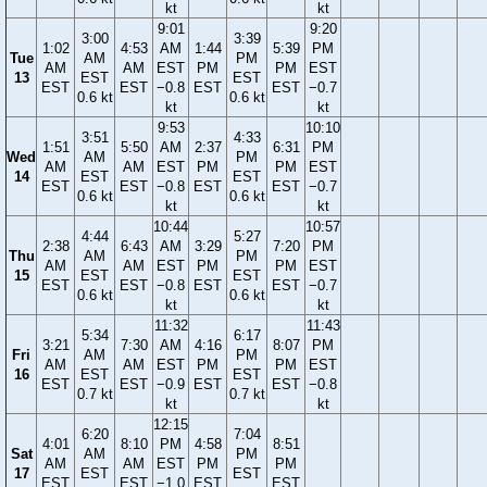
kt
kt
9:01
9:20
3:00
3:39
1:02
4:53
AM
1:44
5:39
PM
Tue
AM
PM
AM
AM
EST
PM
PM
EST
13
EST
EST
EST
EST
−0.8
EST
EST
−0.7
0.6 kt
0.6 kt
kt
kt
9:53
10:10
3:51
4:33
1:51
5:50
AM
2:37
6:31
PM
Wed
AM
PM
AM
AM
EST
PM
PM
EST
14
EST
EST
EST
EST
−0.8
EST
EST
−0.7
0.6 kt
0.6 kt
kt
kt
10:44
10:57
4:44
5:27
2:38
6:43
AM
3:29
7:20
PM
Thu
AM
PM
AM
AM
EST
PM
PM
EST
15
EST
EST
EST
EST
−0.8
EST
EST
−0.7
0.6 kt
0.6 kt
kt
kt
11:32
11:43
5:34
6:17
3:21
7:30
AM
4:16
8:07
PM
Fri
AM
PM
AM
AM
EST
PM
PM
EST
16
EST
EST
EST
EST
−0.9
EST
EST
−0.8
0.7 kt
0.7 kt
kt
kt
12:15
6:20
7:04
4:01
8:10
PM
4:58
8:51
Sat
AM
PM
AM
AM
EST
PM
PM
17
EST
EST
EST
EST
−1.0
EST
EST