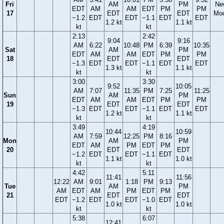
Fri
AM
PM
Ne
EDT
AM
AM
EDT
PM
PM
17
EDT
EDT
Mo
−1.2
EDT
EDT
−1.1
EDT
EDT
1.2 kt
1.1 kt
kt
kt
2:13
2:42
9:04
9:16
AM
6:22
10:48
PM
6:39
10:35
Sat
AM
PM
EDT
AM
AM
EDT
PM
PM
18
EDT
EDT
−1.3
EDT
EDT
−1.1
EDT
EDT
1.3 kt
1.1 kt
kt
kt
3:00
3:30
9:52
10:05
AM
7:07
11:35
PM
7:25
11:25
Sun
AM
PM
EDT
AM
AM
EDT
PM
PM
19
EDT
EDT
−1.3
EDT
EDT
−1.1
EDT
EDT
1.2 kt
1.1 kt
kt
kt
3:49
4:19
10:44
10:59
AM
7:59
12:25
PM
8:16
Mon
AM
PM
EDT
AM
PM
EDT
PM
20
EDT
EDT
−1.2
EDT
EDT
−1.1
EDT
1.1 kt
1.0 kt
kt
kt
4:42
5:11
11:41
11:56
12:22
AM
9:01
1:18
PM
9:13
Tue
AM
PM
AM
EDT
AM
PM
EDT
PM
21
EDT
EDT
EDT
−1.2
EDT
EDT
−1.0
EDT
1.0 kt
1.0 kt
kt
kt
5:38
6:07
12:41