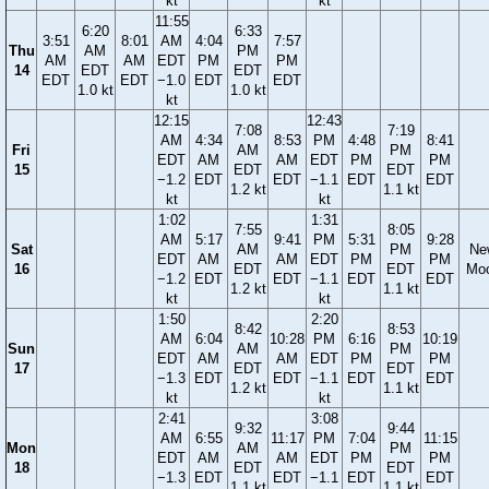
kt
kt
11:55
6:20
6:33
3:51
8:01
AM
4:04
7:57
Thu
AM
PM
AM
AM
EDT
PM
PM
14
EDT
EDT
EDT
EDT
−1.0
EDT
EDT
1.0 kt
1.0 kt
kt
12:15
12:43
7:08
7:19
AM
4:34
8:53
PM
4:48
8:41
Fri
AM
PM
EDT
AM
AM
EDT
PM
PM
15
EDT
EDT
−1.2
EDT
EDT
−1.1
EDT
EDT
1.2 kt
1.1 kt
kt
kt
1:02
1:31
7:55
8:05
AM
5:17
9:41
PM
5:31
9:28
Sat
AM
PM
Ne
EDT
AM
AM
EDT
PM
PM
16
EDT
EDT
Mo
−1.2
EDT
EDT
−1.1
EDT
EDT
1.2 kt
1.1 kt
kt
kt
1:50
2:20
8:42
8:53
AM
6:04
10:28
PM
6:16
10:19
Sun
AM
PM
EDT
AM
AM
EDT
PM
PM
17
EDT
EDT
−1.3
EDT
EDT
−1.1
EDT
EDT
1.2 kt
1.1 kt
kt
kt
2:41
3:08
9:32
9:44
AM
6:55
11:17
PM
7:04
11:15
Mon
AM
PM
EDT
AM
AM
EDT
PM
PM
18
EDT
EDT
−1.3
EDT
EDT
−1.1
EDT
EDT
1.1 kt
1.1 kt