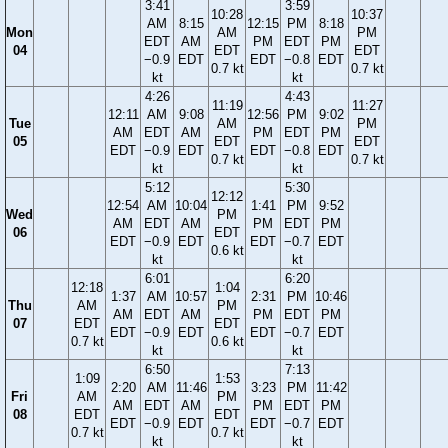
3:41
3:59
10:28
10:37
AM
8:15
12:15
PM
8:18
Mon
AM
PM
EDT
AM
PM
EDT
PM
04
EDT
EDT
−0.9
EDT
EDT
−0.8
EDT
0.7 kt
0.7 kt
kt
kt
4:26
4:43
11:19
11:27
12:11
AM
9:08
12:56
PM
9:02
Tue
AM
PM
AM
EDT
AM
PM
EDT
PM
05
EDT
EDT
EDT
−0.9
EDT
EDT
−0.8
EDT
0.7 kt
0.7 kt
kt
kt
5:12
5:30
12:12
12:54
AM
10:04
1:41
PM
9:52
Wed
PM
AM
EDT
AM
PM
EDT
PM
06
EDT
EDT
−0.9
EDT
EDT
−0.7
EDT
0.6 kt
kt
kt
6:01
6:20
12:18
1:04
1:37
AM
10:57
2:31
PM
10:46
Thu
AM
PM
AM
EDT
AM
PM
EDT
PM
07
EDT
EDT
EDT
−0.9
EDT
EDT
−0.7
EDT
0.7 kt
0.6 kt
kt
kt
6:50
7:13
1:09
1:53
2:20
AM
11:46
3:23
PM
11:42
Fri
AM
PM
AM
EDT
AM
PM
EDT
PM
08
EDT
EDT
EDT
−0.9
EDT
EDT
−0.7
EDT
0.7 kt
0.7 kt
kt
kt