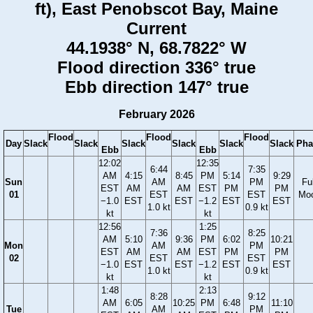
ft), East Penobscot Bay, Maine
Current
44.1938° N, 68.7822° W
Flood direction 336° true
Ebb direction 147° true
February 2026
Flood
Flood
Flood
Day
Slack
Slack
Slack
Slack
Slack
Slack
Pha
Ebb
Ebb
12:02
12:35
6:44
7:35
AM
4:15
8:45
PM
5:14
9:29
Sun
AM
PM
Ful
EST
AM
AM
EST
PM
PM
01
EST
EST
Mo
−1.0
EST
EST
−1.2
EST
EST
1.0 kt
0.9 kt
kt
kt
12:56
1:25
7:36
8:25
AM
5:10
9:36
PM
6:02
10:21
Mon
AM
PM
EST
AM
AM
EST
PM
PM
02
EST
EST
−1.0
EST
EST
−1.2
EST
EST
1.0 kt
0.9 kt
kt
kt
1:48
2:13
8:28
9:12
AM
6:05
10:25
PM
6:48
11:10
Tue
AM
PM