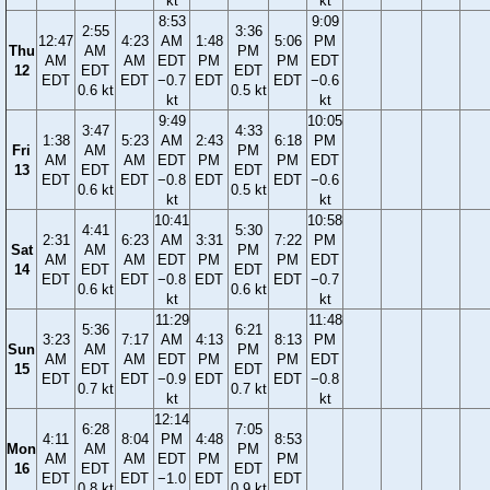
kt
kt
8:53
9:09
2:55
3:36
12:47
4:23
AM
1:48
5:06
PM
Thu
AM
PM
AM
AM
EDT
PM
PM
EDT
12
EDT
EDT
EDT
EDT
−0.7
EDT
EDT
−0.6
0.6 kt
0.5 kt
kt
kt
9:49
10:05
3:47
4:33
1:38
5:23
AM
2:43
6:18
PM
Fri
AM
PM
AM
AM
EDT
PM
PM
EDT
13
EDT
EDT
EDT
EDT
−0.8
EDT
EDT
−0.6
0.6 kt
0.5 kt
kt
kt
10:41
10:58
4:41
5:30
2:31
6:23
AM
3:31
7:22
PM
Sat
AM
PM
AM
AM
EDT
PM
PM
EDT
14
EDT
EDT
EDT
EDT
−0.8
EDT
EDT
−0.7
0.6 kt
0.6 kt
kt
kt
11:29
11:48
5:36
6:21
3:23
7:17
AM
4:13
8:13
PM
Sun
AM
PM
AM
AM
EDT
PM
PM
EDT
15
EDT
EDT
EDT
EDT
−0.9
EDT
EDT
−0.8
0.7 kt
0.7 kt
kt
kt
12:14
6:28
7:05
4:11
8:04
PM
4:48
8:53
Mon
AM
PM
AM
AM
EDT
PM
PM
16
EDT
EDT
EDT
EDT
−1.0
EDT
EDT
0.8 kt
0.9 kt