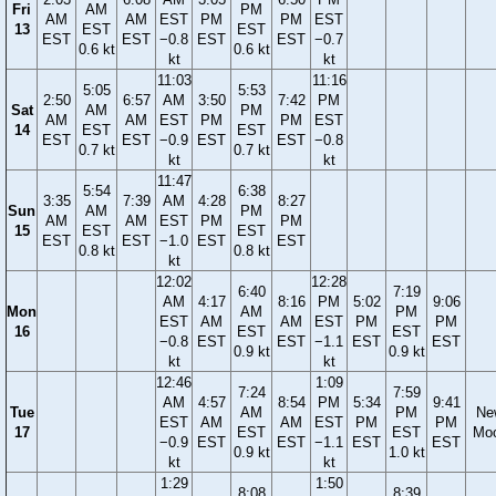
Fri
AM
PM
AM
AM
EST
PM
PM
EST
13
EST
EST
EST
EST
−0.8
EST
EST
−0.7
0.6 kt
0.6 kt
kt
kt
11:03
11:16
5:05
5:53
2:50
6:57
AM
3:50
7:42
PM
Sat
AM
PM
AM
AM
EST
PM
PM
EST
14
EST
EST
EST
EST
−0.9
EST
EST
−0.8
0.7 kt
0.7 kt
kt
kt
11:47
5:54
6:38
3:35
7:39
AM
4:28
8:27
Sun
AM
PM
AM
AM
EST
PM
PM
15
EST
EST
EST
EST
−1.0
EST
EST
0.8 kt
0.8 kt
kt
12:02
12:28
6:40
7:19
AM
4:17
8:16
PM
5:02
9:06
Mon
AM
PM
EST
AM
AM
EST
PM
PM
16
EST
EST
−0.8
EST
EST
−1.1
EST
EST
0.9 kt
0.9 kt
kt
kt
12:46
1:09
7:24
7:59
AM
4:57
8:54
PM
5:34
9:41
Tue
AM
PM
Ne
EST
AM
AM
EST
PM
PM
17
EST
EST
Mo
−0.9
EST
EST
−1.1
EST
EST
0.9 kt
1.0 kt
kt
kt
1:29
1:50
8:08
8:39