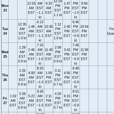
12:19
12:53
AM
9:33
1:47
PM
9:56
Mon
PM
AM
EST
AM
PM
EST
PM
23
EST
EST
−1.1
EST
EST
−1.0
EST
1.1 kt
kt
kt
6:13
6:46
12:35
1:12
1:46
AM
10:36
2:40
PM
10:54
Tue
AM
PM
Fir
AM
EST
AM
PM
EST
PM
24
EST
EST
Quar
EST
−1.1
EST
EST
−0.9
EST
1.0 kt
1.0 kt
kt
kt
7:15
7:46
1:29
2:09
2:46
AM
11:45
3:42
PM
11:56
Wed
AM
PM
AM
EST
AM
PM
EST
PM
25
EST
EST
EST
−1.0
EST
EST
−0.9
EST
0.9 kt
0.9 kt
kt
kt
8:20
8:48
2:26
3:11
4:00
AM
1:00
4:56
PM
Thu
AM
PM
AM
EST
PM
PM
EST
26
EST
EST
EST
−1.0
EST
EST
−0.9
0.9 kt
0.7 kt
kt
kt
9:26
9:51
3:28
4:20
1:02
5:22
AM
2:11
6:15
PM
Fri
AM
PM
AM
AM
EST
PM
PM
EST
27
EST
EST
EST
EST
−1.0
EST
EST
−0.9
0.9 kt
0.7 kt
kt
kt