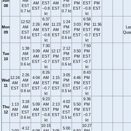
Sun
AM
PM
AM
EST
AM
PM
EST
PM
08
EST
EST
EST
−0.8
EST
EST
−0.8
EST
0.7 kt
0.7 kt
kt
kt
6:37
6:58
12:52
1:24
2:26
AM
11:23
3:03
PM
11:36
Mon
AM
PM
La
AM
EST
AM
PM
EST
PM
09
EST
EST
Quar
EST
−0.8
EST
EST
−0.7
EST
0.6 kt
0.6 kt
kt
kt
7:30
7:50
1:38
2:12
3:09
AM
12:17
3:50
PM
Tue
AM
PM
AM
EST
PM
PM
EST
10
EST
EST
EST
−0.7
EST
EST
−0.7
0.6 kt
0.6 kt
kt
kt
8:26
8:43
2:26
3:05
12:24
4:04
AM
1:15
4:46
PM
Wed
AM
PM
AM
AM
EST
PM
PM
EST
11
EST
EST
EST
EST
−0.7
EST
EST
−0.7
0.6 kt
0.5 kt
kt
kt
9:23
9:36
3:18
4:02
1:13
5:09
AM
2:13
5:50
PM
Thu
AM
PM
AM
AM
EST
PM
PM
EST
12
EST
EST
EST
EST
−0.8
EST
EST
−0.7
0.6 kt
0.5 kt
kt
kt
10:15
10:27
4:12
5:00
2:03
6:08
AM
3:05
6:50
PM