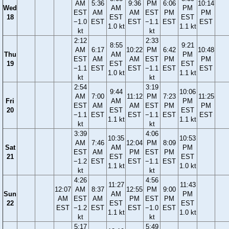
AM
5:36
9:36
PM
6:06
10:14
Wed
AM
PM
EST
AM
AM
EST
PM
PM
18
EST
EST
−1.0
EST
EST
−1.1
EST
EST
1.0 kt
1.1 kt
kt
kt
2:12
2:33
8:55
9:21
AM
6:17
10:22
PM
6:42
10:48
Thu
AM
PM
EST
AM
AM
EST
PM
PM
19
EST
EST
−1.1
EST
EST
−1.1
EST
EST
1.0 kt
1.1 kt
kt
kt
2:54
3:19
9:44
10:06
AM
7:00
11:12
PM
7:23
11:25
Fri
AM
PM
EST
AM
AM
EST
PM
PM
20
EST
EST
−1.1
EST
EST
−1.1
EST
EST
1.1 kt
1.1 kt
kt
kt
3:39
4:06
10:35
10:53
AM
7:46
12:04
PM
8:09
Sat
AM
PM
EST
AM
PM
EST
PM
21
EST
EST
−1.2
EST
EST
−1.1
EST
1.1 kt
1.0 kt
kt
kt
4:26
4:56
11:27
11:43
12:07
AM
8:37
12:55
PM
9:00
Sun
AM
PM
AM
EST
AM
PM
EST
PM
22
EST
EST
EST
−1.2
EST
EST
−1.0
EST
1.1 kt
1.0 kt
kt
kt
5:17
5:49