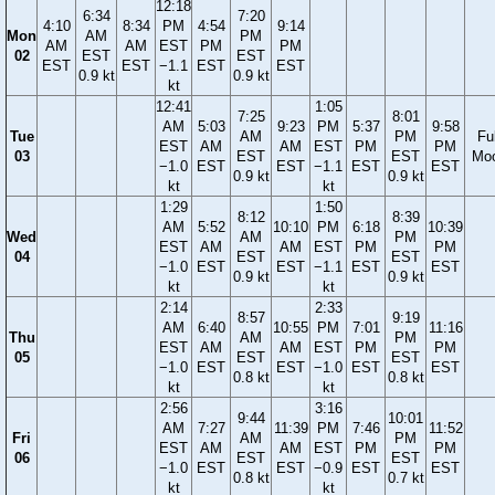
12:18
6:34
7:20
4:10
8:34
PM
4:54
9:14
Mon
AM
PM
AM
AM
EST
PM
PM
02
EST
EST
EST
EST
−1.1
EST
EST
0.9 kt
0.9 kt
kt
12:41
1:05
7:25
8:01
AM
5:03
9:23
PM
5:37
9:58
Tue
AM
PM
Ful
EST
AM
AM
EST
PM
PM
03
EST
EST
Mo
−1.0
EST
EST
−1.1
EST
EST
0.9 kt
0.9 kt
kt
kt
1:29
1:50
8:12
8:39
AM
5:52
10:10
PM
6:18
10:39
Wed
AM
PM
EST
AM
AM
EST
PM
PM
04
EST
EST
−1.0
EST
EST
−1.1
EST
EST
0.9 kt
0.9 kt
kt
kt
2:14
2:33
8:57
9:19
AM
6:40
10:55
PM
7:01
11:16
Thu
AM
PM
EST
AM
AM
EST
PM
PM
05
EST
EST
−1.0
EST
EST
−1.0
EST
EST
0.8 kt
0.8 kt
kt
kt
2:56
3:16
9:44
10:01
AM
7:27
11:39
PM
7:46
11:52
Fri
AM
PM
EST
AM
AM
EST
PM
PM
06
EST
EST
−1.0
EST
EST
−0.9
EST
EST
0.8 kt
0.7 kt
kt
kt