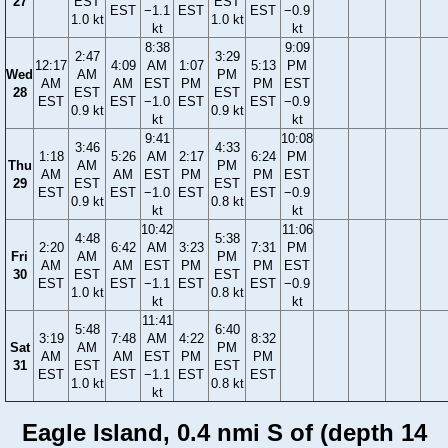
27
EST
EST
EST
−1.1
EST
EST
−0.9
1.0 kt
1.0 kt
kt
kt
8:38
9:09
2:47
3:29
12:17
4:09
AM
1:07
5:13
PM
Wed
AM
PM
AM
AM
EST
PM
PM
EST
28
EST
EST
EST
EST
−1.0
EST
EST
−0.9
0.9 kt
0.9 kt
kt
kt
9:41
10:08
3:46
4:33
1:18
5:26
AM
2:17
6:24
PM
Thu
AM
PM
AM
AM
EST
PM
PM
EST
29
EST
EST
EST
EST
−1.0
EST
EST
−0.9
0.9 kt
0.8 kt
kt
kt
10:42
11:06
4:48
5:38
2:20
6:42
AM
3:23
7:31
PM
Fri
AM
PM
AM
AM
EST
PM
PM
EST
30
EST
EST
EST
EST
−1.1
EST
EST
−0.9
1.0 kt
0.8 kt
kt
kt
11:41
5:48
6:40
3:19
7:48
AM
4:22
8:32
Sat
AM
PM
AM
AM
EST
PM
PM
31
EST
EST
EST
EST
−1.1
EST
EST
1.0 kt
0.8 kt
kt
Eagle Island, 0.4 nmi S of (depth 14