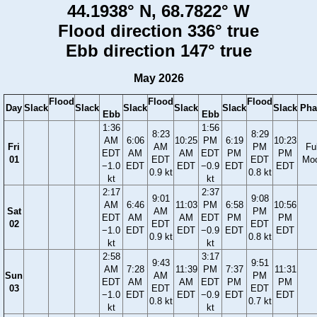
44.1938° N, 68.7822° W
Flood direction 336° true
Ebb direction 147° true
May 2026
Flood
Flood
Flood
Day
Slack
Slack
Slack
Slack
Slack
Slack
Pha
Ebb
Ebb
1:36
1:56
8:23
8:29
AM
6:06
10:25
PM
6:19
10:23
Fri
AM
PM
Ful
EDT
AM
AM
EDT
PM
PM
01
EDT
EDT
Mo
−1.0
EDT
EDT
−0.9
EDT
EDT
0.9 kt
0.8 kt
kt
kt
2:17
2:37
9:01
9:08
AM
6:46
11:03
PM
6:58
10:56
Sat
AM
PM
EDT
AM
AM
EDT
PM
PM
02
EDT
EDT
−1.0
EDT
EDT
−0.9
EDT
EDT
0.9 kt
0.8 kt
kt
kt
2:58
3:17
9:43
9:51
AM
7:28
11:39
PM
7:37
11:31
Sun
AM
PM
EDT
AM
AM
EDT
PM
PM
03
EDT
EDT
−1.0
EDT
EDT
−0.9
EDT
EDT
0.8 kt
0.7 kt
kt
kt