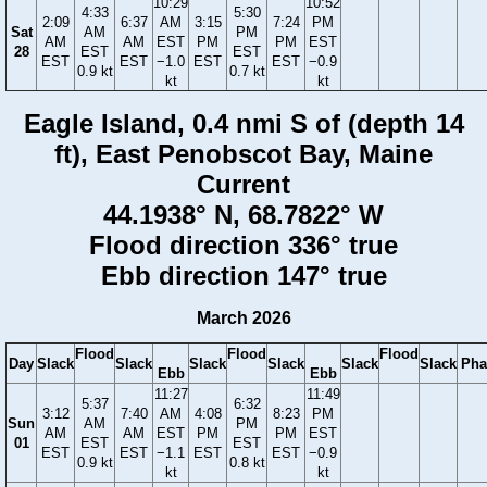
10:29
10:52
4:33
5:30
2:09
6:37
AM
3:15
7:24
PM
Sat
AM
PM
AM
AM
EST
PM
PM
EST
28
EST
EST
EST
EST
−1.0
EST
EST
−0.9
0.9 kt
0.7 kt
kt
kt
Eagle Island, 0.4 nmi S of (depth 14
ft), East Penobscot Bay, Maine
Current
44.1938° N, 68.7822° W
Flood direction 336° true
Ebb direction 147° true
March 2026
Flood
Flood
Flood
Day
Slack
Slack
Slack
Slack
Slack
Slack
Pha
Ebb
Ebb
11:27
11:49
5:37
6:32
3:12
7:40
AM
4:08
8:23
PM
Sun
AM
PM
AM
AM
EST
PM
PM
EST
01
EST
EST
EST
EST
−1.1
EST
EST
−0.9
0.9 kt
0.8 kt
kt
kt