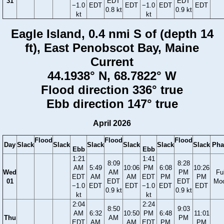
31
EDT
EDT
−1.0
EDT
EDT
−1.0
EDT
EDT
0.8 kt
0.9 kt
kt
kt
Eagle Island, 0.4 nmi S of (depth 14
ft), East Penobscot Bay, Maine
Current
44.1938° N, 68.7822° W
Flood direction 336° true
Ebb direction 147° true
April 2026
Flood
Flood
Flood
Day
Slack
Slack
Slack
Slack
Slack
Slack
Pha
Ebb
Ebb
1:21
1:41
8:09
8:28
AM
5:49
10:06
PM
6:08
10:26
Wed
AM
PM
Ful
EDT
AM
AM
EDT
PM
PM
01
EDT
EDT
Mo
−1.0
EDT
EDT
−1.0
EDT
EDT
0.9 kt
0.9 kt
kt
kt
2:04
2:24
8:50
9:03
AM
6:32
10:50
PM
6:48
11:01
Thu
AM
PM
EDT
AM
AM
EDT
PM
PM