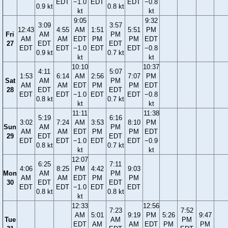
EDT
−1.0
EDT
EDT
−0.8
0.9 kt
0.8 kt
kt
kt
9:05
9:32
3:09
3:57
12:43
4:55
AM
1:51
5:51
PM
Fri
AM
PM
AM
AM
EDT
PM
PM
EDT
27
EDT
EDT
EDT
EDT
−1.0
EDT
EDT
−0.8
0.9 kt
0.7 kt
kt
kt
10:10
10:37
4:11
5:07
1:53
6:14
AM
2:56
7:07
PM
Sat
AM
PM
AM
AM
EDT
PM
PM
EDT
28
EDT
EDT
EDT
EDT
−1.0
EDT
EDT
−0.8
0.8 kt
0.7 kt
kt
kt
11:11
11:38
5:19
6:16
3:02
7:24
AM
3:53
8:10
PM
Sun
AM
PM
AM
AM
EDT
PM
PM
EDT
29
EDT
EDT
EDT
EDT
−1.0
EDT
EDT
−0.9
0.8 kt
0.7 kt
kt
kt
12:07
6:25
7:11
4:06
8:25
PM
4:42
9:03
Mon
AM
PM
AM
AM
EDT
PM
PM
30
EDT
EDT
EDT
EDT
−1.0
EDT
EDT
0.8 kt
0.8 kt
kt
12:33
12:56
7:23
7:52
AM
5:01
9:19
PM
5:26
9:47
Tue
AM
PM
EDT
AM
AM
EDT
PM
PM