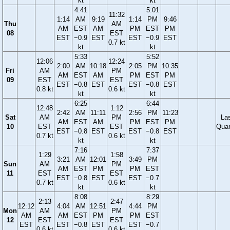
kt
kt
4:41
5:01
11:32
1:14
AM
9:19
1:14
PM
9:46
Thu
AM
AM
EST
AM
PM
EST
PM
08
EST
EST
−0.9
EST
EST
−0.9
EST
0.7 kt
kt
kt
5:33
5:52
12:06
12:24
2:00
AM
10:18
2:05
PM
10:35
Fri
AM
PM
AM
EST
AM
PM
EST
PM
09
EST
EST
EST
−0.8
EST
EST
−0.8
EST
0.8 kt
0.6 kt
kt
kt
6:25
6:44
12:48
1:12
2:42
AM
11:11
2:56
PM
11:23
Sat
AM
PM
La
AM
EST
AM
PM
EST
PM
10
EST
EST
Quar
EST
−0.8
EST
EST
−0.8
EST
0.7 kt
0.6 kt
kt
kt
7:16
7:37
1:29
1:58
3:21
AM
12:01
3:49
PM
Sun
AM
PM
AM
EST
PM
PM
EST
11
EST
EST
EST
−0.8
EST
EST
−0.7
0.7 kt
0.6 kt
kt
kt
8:08
8:29
2:13
2:47
12:12
4:04
AM
12:51
4:44
PM
Mon
AM
PM
AM
AM
EST
PM
PM
EST
12
EST
EST
EST
EST
−0.8
EST
EST
−0.7
0.6 kt
0.6 kt