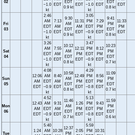
02
EDT
EDT
−1.0
EDT
EDT
−1.0
EDT
EDT
0.9 kt
0.8 kt
kt
kt
2:46
3:05
9:30
9:41
AM
7:13
11:31
PM
7:29
11:33
Fri
AM
PM
EDT
AM
AM
EDT
PM
PM
03
EDT
EDT
−1.0
EDT
EDT
−0.9
EDT
EDT
0.9 kt
0.8 kt
kt
kt
3:26
3:47
10:12
10:23
AM
7:55
12:11
PM
8:12
Sat
AM
PM
EDT
AM
PM
EDT
PM
04
EDT
EDT
−1.0
EDT
EDT
−0.9
EDT
0.8 kt
0.7 kt
kt
kt
4:08
4:29
10:58
11:09
12:06
AM
8:40
12:49
PM
8:56
Sun
AM
PM
AM
EDT
AM
PM
EDT
PM
05
EDT
EDT
EDT
−0.9
EDT
EDT
−0.8
EDT
0.8 kt
0.7 kt
kt
kt
4:52
5:13
11:46
11:59
12:43
AM
9:31
1:26
PM
9:43
Mon
AM
PM
AM
EDT
AM
PM
EDT
PM
06
EDT
EDT
EDT
−0.9
EDT
EDT
−0.8
EDT
0.7 kt
0.6 kt
kt
kt
5:40
5:59
12:37
1:24
AM
10:28
2:05
PM
10:31
Tue
PM