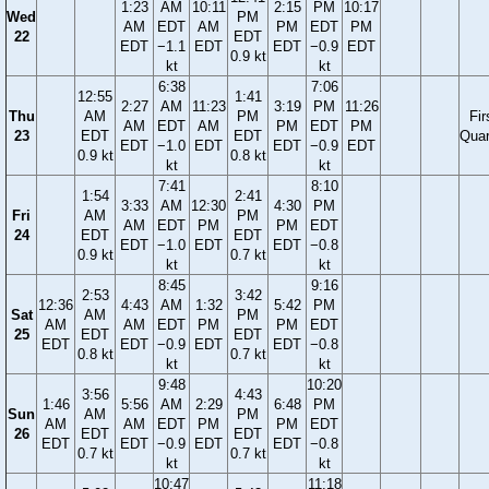
1:23
AM
10:11
2:15
PM
10:17
Wed
PM
AM
EDT
AM
PM
EDT
PM
22
EDT
EDT
−1.1
EDT
EDT
−0.9
EDT
0.9 kt
kt
kt
6:38
7:06
12:55
1:41
2:27
AM
11:23
3:19
PM
11:26
Thu
AM
PM
Fir
AM
EDT
AM
PM
EDT
PM
23
EDT
EDT
Quar
EDT
−1.0
EDT
EDT
−0.9
EDT
0.9 kt
0.8 kt
kt
kt
7:41
8:10
1:54
2:41
3:33
AM
12:30
4:30
PM
Fri
AM
PM
AM
EDT
PM
PM
EDT
24
EDT
EDT
EDT
−1.0
EDT
EDT
−0.8
0.9 kt
0.7 kt
kt
kt
8:45
9:16
2:53
3:42
12:36
4:43
AM
1:32
5:42
PM
Sat
AM
PM
AM
AM
EDT
PM
PM
EDT
25
EDT
EDT
EDT
EDT
−0.9
EDT
EDT
−0.8
0.8 kt
0.7 kt
kt
kt
9:48
10:20
3:56
4:43
1:46
5:56
AM
2:29
6:48
PM
Sun
AM
PM
AM
AM
EDT
PM
PM
EDT
26
EDT
EDT
EDT
EDT
−0.9
EDT
EDT
−0.8
0.7 kt
0.7 kt
kt
kt
10:47
11:18