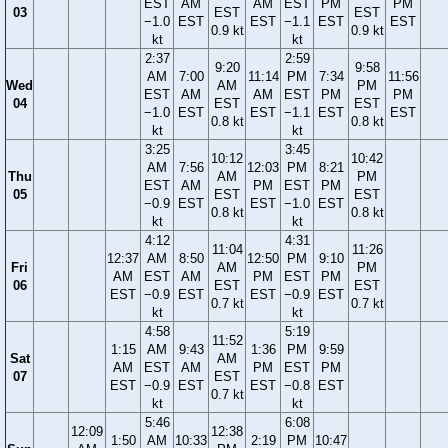
EST
AM
AM
EST
PM
PM
03
EST
EST
−1.0
EST
EST
−1.1
EST
EST
0.9 kt
0.9 kt
kt
kt
2:37
2:59
9:20
9:58
AM
7:00
11:14
PM
7:34
11:56
Wed
AM
PM
EST
AM
AM
EST
PM
PM
04
EST
EST
−1.0
EST
EST
−1.1
EST
EST
0.8 kt
0.8 kt
kt
kt
3:25
3:45
10:12
10:42
AM
7:56
12:03
PM
8:21
Thu
AM
PM
EST
AM
PM
EST
PM
05
EST
EST
−0.9
EST
EST
−1.0
EST
0.8 kt
0.8 kt
kt
kt
4:12
4:31
11:04
11:26
12:37
AM
8:50
12:50
PM
9:10
Fri
AM
PM
AM
EST
AM
PM
EST
PM
06
EST
EST
EST
−0.9
EST
EST
−0.9
EST
0.7 kt
0.7 kt
kt
kt
4:58
5:19
11:52
1:15
AM
9:43
1:36
PM
9:59
Sat
AM
AM
EST
AM
PM
EST
PM
07
EST
EST
−0.9
EST
EST
−0.8
EST
0.7 kt
kt
kt
5:46
6:08
12:09
12:38
1:50
AM
10:33
2:19
PM
10:47