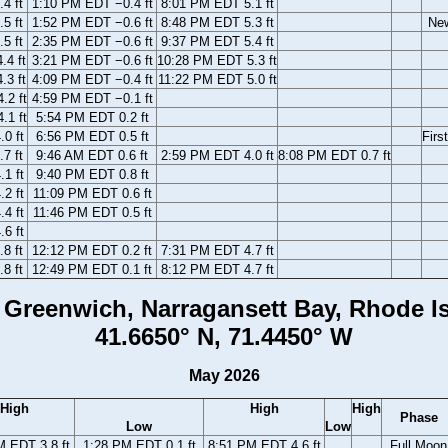
4 ft
1:10 PM EDT −0.4 ft
8:01 PM EDT 5.1 ft
5 ft
1:52 PM EDT −0.6 ft
8:48 PM EDT 5.3 ft
Ne
5 ft
2:35 PM EDT −0.6 ft
9:37 PM EDT 5.4 ft
.4 ft
3:21 PM EDT −0.6 ft
10:28 PM EDT 5.3 ft
.3 ft
4:09 PM EDT −0.4 ft
11:22 PM EDT 5.0 ft
.2 ft
4:59 PM EDT −0.1 ft
.1 ft
5:54 PM EDT 0.2 ft
0 ft
6:56 PM EDT 0.5 ft
Firs
7 ft
9:46 AM EDT 0.6 ft
2:59 PM EDT 4.0 ft
8:08 PM EDT 0.7 ft
1 ft
9:40 PM EDT 0.8 ft
2 ft
11:09 PM EDT 0.6 ft
4 ft
11:46 PM EDT 0.5 ft
6 ft
8 ft
12:12 PM EDT 0.2 ft
7:31 PM EDT 4.7 ft
8 ft
12:49 PM EDT 0.1 ft
8:12 PM EDT 4.7 ft
 Greenwich, Narragansett Bay, Rhode I
41.6650° N, 71.4450° W
May 2026
High
High
High
Phase
Low
Low
M EDT 3.8 ft
1:28 PM EDT 0.1 ft
8:51 PM EDT 4.6 ft
Full Moon