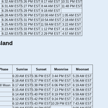
6:32 AM EST
5:26 PM EST
8:17 AM EST
10:31 PM EST
6:31 AM EST
5:27 PM EST
8:44 AM EST
11:48 PM EST
6:29 AM EST
5:29 PM EST
9:18 AM EST
er
6:28 AM EST
5:30 PM EST
10:00 AM EST
1:05 AM EST
6:26 AM EST
5:31 PM EST
10:54 AM EST
2:18 AM EST
6:25 AM EST
5:32 PM EST
11:59 AM EST
3:22 AM EST
6:23 AM EST
5:33 PM EST
1:12 PM EST
4:15 AM EST
6:22 AM EST
5:35 PM EST
2:29 PM EST
4:57 AM EST
sland
Phase
Sunrise
Sunset
Moonrise
Moonset
6:20 AM EST
5:36 PM EST
3:44 PM EST
5:29 AM EST
6:18 AM EST
5:37 PM EST
4:56 PM EST
5:56 AM EST
ll Moon
6:17 AM EST
5:38 PM EST
6:06 PM EST
6:19 AM EST
6:15 AM EST
5:39 PM EST
7:13 PM EST
6:39 AM EST
6:14 AM EST
5:40 PM EST
8:19 PM EST
6:59 AM EST
6:12 AM EST
5:42 PM EST
9:24 PM EST
7:20 AM EST
6:10 AM EST
5:43 PM EST
10:29 PM EST
7:43 AM EST