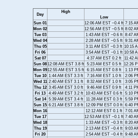
High
Day
Low
Sun 01
12:06 AM EST −0.4 ft
7:15 A
Mon 02
12:56 AM EST −0.5 ft
8:02 A
Tue 03
1:43 AM EST −0.6 ft
8:47 A
Wed 04
2:28 AM EST −0.5 ft
9:31 A
Thu 05
3:11 AM EST −0.3 ft
10:15 A
Fri 06
3:54 AM EST −0.1 ft
10:58 A
Sat 07
4:37 AM EST 0.2 ft
11:42 A
Sun 08
12:08 AM EST 3.8 ft
5:23 AM EST 0.5 ft
12:26 P
Mon 09
12:55 AM EST 3.5 ft
6:15 AM EST 0.8 ft
1:13 P
Tue 10
1:44 AM EST 3.3 ft
7:16 AM EST 1.0 ft
2:06 P
Wed 11
2:40 AM EST 3.1 ft
8:32 AM EST 1.0 ft
3:05 P
Thu 12
3:45 AM EST 3.0 ft
9:46 AM EST 0.9 ft
4:11 P
Fri 13
4:49 AM EST 3.2 ft
10:43 AM EST 0.6 ft
5:10 P
Sat 14
5:39 AM EST 3.4 ft
11:28 AM EST 0.3 ft
5:59 P
Sun 15
6:21 AM EST 3.8 ft
12:09 PM EST 0.0 ft
6:40 P
Mon 16
12:12 AM EST 0.1 ft
7:01 A
Tue 17
12:53 AM EST −0.1 ft
7:40 A
Wed 18
1:33 AM EST −0.3 ft
8:20 A
Thu 19
2:13 AM EST −0.4 ft
9:03 A
Fri 20
2:54 AM EST −0.4 ft
9:48 A