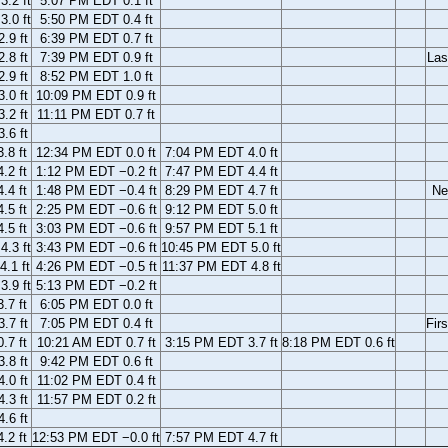
.2 ft
5:07 PM EDT 0.1 ft
.0 ft
5:50 PM EDT 0.4 ft
.9 ft
6:39 PM EDT 0.7 ft
.8 ft
7:39 PM EDT 0.9 ft
Las
.9 ft
8:52 PM EDT 1.0 ft
.0 ft
10:09 PM EDT 0.9 ft
.2 ft
11:11 PM EDT 0.7 ft
.6 ft
.8 ft
12:34 PM EDT 0.0 ft
7:04 PM EDT 4.0 ft
.2 ft
1:12 PM EDT −0.2 ft
7:47 PM EDT 4.4 ft
.4 ft
1:48 PM EDT −0.4 ft
8:29 PM EDT 4.7 ft
Ne
.5 ft
2:25 PM EDT −0.6 ft
9:12 PM EDT 5.0 ft
.5 ft
3:03 PM EDT −0.6 ft
9:57 PM EDT 5.1 ft
.3 ft
3:43 PM EDT −0.6 ft
10:45 PM EDT 5.0 ft
.1 ft
4:26 PM EDT −0.5 ft
11:37 PM EDT 4.8 ft
.9 ft
5:13 PM EDT −0.2 ft
.7 ft
6:05 PM EDT 0.0 ft
.7 ft
7:05 PM EDT 0.4 ft
Fir
.7 ft
10:21 AM EDT 0.7 ft
3:15 PM EDT 3.7 ft
8:18 PM EDT 0.6 ft
.8 ft
9:42 PM EDT 0.6 ft
.0 ft
11:02 PM EDT 0.4 ft
.3 ft
11:57 PM EDT 0.2 ft
.6 ft
.2 ft
12:53 PM EDT −0.0 ft
7:57 PM EDT 4.7 ft