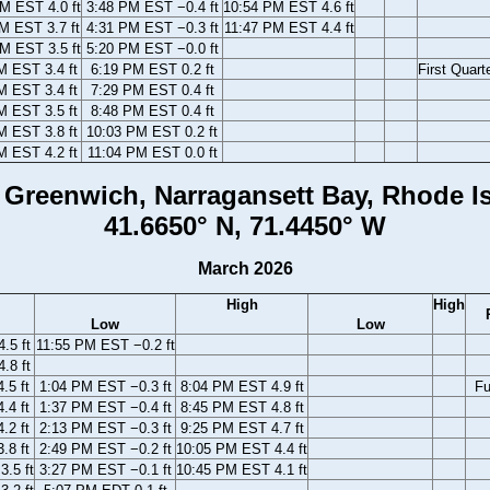
M EST 4.0 ft
3:48 PM EST −0.4 ft
10:54 PM EST 4.6 ft
M EST 3.7 ft
4:31 PM EST −0.3 ft
11:47 PM EST 4.4 ft
M EST 3.5 ft
5:20 PM EST −0.0 ft
M EST 3.4 ft
6:19 PM EST 0.2 ft
First Quart
M EST 3.4 ft
7:29 PM EST 0.4 ft
M EST 3.5 ft
8:48 PM EST 0.4 ft
M EST 3.8 ft
10:03 PM EST 0.2 ft
M EST 4.2 ft
11:04 PM EST 0.0 ft
 Greenwich, Narragansett Bay, Rhode I
41.6650° N, 71.4450° W
March 2026
High
High
Low
Low
.5 ft
11:55 PM EST −0.2 ft
.8 ft
.5 ft
1:04 PM EST −0.3 ft
8:04 PM EST 4.9 ft
Fu
.4 ft
1:37 PM EST −0.4 ft
8:45 PM EST 4.8 ft
.2 ft
2:13 PM EST −0.3 ft
9:25 PM EST 4.7 ft
.8 ft
2:49 PM EST −0.2 ft
10:05 PM EST 4.4 ft
.5 ft
3:27 PM EST −0.1 ft
10:45 PM EST 4.1 ft