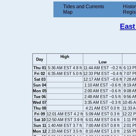
Tides and Currents
Histor
Map
Regis
East
High
Day
Low
Thu 01
5:36 AM EST 4.8 ft
11:44 AM EST −0.2 ft
6:13 P
Fri 02
6:35 AM EST 5.0 ft
12:33 PM EST −0.4 ft
7:07 P
Sat 03
12:17 AM EST −0.6 ft
7:28 A
Sun 04
1:10 AM EST −0.6 ft
8:19 A
Mon 05
2:00 AM EST −0.6 ft
9:08 A
Tue 06
2:48 AM EST −0.5 ft
9:56 A
Wed 07
3:35 AM EST −0.3 ft
10:45 A
Thu 08
4:21 AM EST 0.0 ft
11:33 A
Fri 09
12:01 AM EST 4.2 ft
5:09 AM EST 0.3 ft
12:22 P
Sat 10
12:50 AM EST 3.9 ft
6:01 AM EST 0.6 ft
1:11 P
Sun 11
1:40 AM EST 3.7 ft
7:00 AM EST 0.8 ft
2:01 P
Mon 12
2:33 AM EST 3.5 ft
8:10 AM EST 1.0 ft
2:55 P