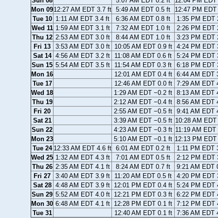
Sun 08
5:07 AM EDT 0.2 ft
12:04 PM EDT 3
Mon 09
12:27 AM EDT 3.7 ft
5:49 AM EDT 0.5 ft
12:47 PM EDT 3
Tue 10
1:11 AM EDT 3.4 ft
6:36 AM EDT 0.8 ft
1:35 PM EDT 2
Wed 11
1:59 AM EDT 3.1 ft
7:32 AM EDT 1.0 ft
2:26 PM EDT 2
Thu 12
2:53 AM EDT 3.0 ft
8:44 AM EDT 1.0 ft
3:23 PM EDT 2
Fri 13
3:53 AM EDT 3.0 ft
10:05 AM EDT 0.9 ft
4:24 PM EDT 3
Sat 14
4:56 AM EDT 3.2 ft
11:08 AM EDT 0.6 ft
5:24 PM EDT 3
Sun 15
5:54 AM EDT 3.5 ft
11:54 AM EDT 0.3 ft
6:18 PM EDT 3
Mon 16
12:01 AM EDT 0.4 ft
6:44 AM EDT 3
Tue 17
12:46 AM EDT 0.0 ft
7:29 AM EDT 4
Wed 18
1:29 AM EDT −0.2 ft
8:13 AM EDT 4
Thu 19
2:12 AM EDT −0.4 ft
8:56 AM EDT 4
Fri 20
2:55 AM EDT −0.5 ft
9:41 AM EDT 4
Sat 21
3:39 AM EDT −0.5 ft
10:28 AM EDT 4
Sun 22
4:23 AM EDT −0.3 ft
11:19 AM EDT 4
Mon 23
5:10 AM EDT −0.1 ft
12:13 PM EDT 3
Tue 24
12:33 AM EDT 4.6 ft
6:01 AM EDT 0.2 ft
1:11 PM EDT 3
Wed 25
1:32 AM EDT 4.3 ft
7:01 AM EDT 0.5 ft
2:12 PM EDT 3
Thu 26
2:35 AM EDT 4.1 ft
8:24 AM EDT 0.7 ft
9:21 AM EDT 0
Fri 27
3:40 AM EDT 3.9 ft
11:20 AM EDT 0.5 ft
4:20 PM EDT 3
Sat 28
4:48 AM EDT 3.9 ft
12:01 PM EDT 0.4 ft
5:24 PM EDT 4
Sun 29
5:52 AM EDT 4.0 ft
12:21 PM EDT 0.3 ft
6:22 PM EDT 4
Mon 30
6:48 AM EDT 4.1 ft
12:28 PM EDT 0.1 ft
7:12 PM EDT 4
Tue 31
12:40 AM EDT 0.1 ft
7:36 AM EDT 4