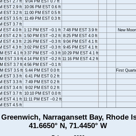
M EST 2.7 ft
9:04 PM EST 0.7 ft
M EST 2.9 ft
10:06 PM EST 0.6 ft
M EST 3.2 ft
11:00 PM EST 0.5 ft
M EST 3.5 ft
11:49 PM EST 0.3 ft
M EST 3.7 ft
M EST 4.0 ft
1:12 PM EST −0.1 ft
7:48 PM EST 3.9 ft
New Moo
M EST 4.2 ft
1:50 PM EST −0.2 ft
8:25 PM EST 4.0 ft
M EST 4.3 ft
2:26 PM EST −0.3 ft
9:04 PM EST 4.1 ft
M EST 4.3 ft
3:02 PM EST −0.3 ft
9:45 PM EST 4.1 ft
M EST 4.1 ft
3:37 PM EST −0.3 ft
10:29 PM EST 4.1 ft
M EST 3.9 ft
4:14 PM EST −0.2 ft
11:16 PM EST 4.2 ft
M EST 3.7 ft
4:56 PM EST −0.1 ft
M EST 3.5 ft
5:44 PM EST 0.0 ft
First Quart
M EST 3.3 ft
6:41 PM EST 0.2 ft
M EST 3.3 ft
7:49 PM EST 0.2 ft
M EST 3.4 ft
9:02 PM EST 0.2 ft
M EST 3.7 ft
10:10 PM EST 0.0 ft
M EST 4.1 ft
11:11 PM EST −0.2 ft
M EST 4.5 ft
 Greenwich, Narragansett Bay, Rhode I
41.6650° N, 71.4450° W