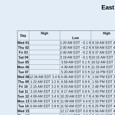
East
High
High
Day
Low
Wed 01
1:20 AM EDT −0.1 ft
8:19 AM EDT 4.
Thu 02
2:00 AM EDT −0.2 ft
8:59 AM EDT 4.
Fri 03
2:40 AM EDT −0.2 ft
9:37 AM EDT 3.
Sat 04
3:19 AM EDT −0.1 ft
10:15 AM EDT 3
Sun 05
3:59 AM EDT 0.1 ft
10:52 AM EDT 3
Mon 06
4:39 AM EDT 0.3 ft
11:33 AM EDT 3
Tue 07
5:20 AM EDT 0.5 ft
12:16 PM EDT 3
Wed 08
12:34 AM EDT 3.4 ft
6:06 AM EDT 0.7 ft
1:04 PM EDT 3.
Thu 09
1:22 AM EDT 3.2 ft
6:58 AM EDT 0.9 ft
1:55 PM EDT 3.
Fri 10
2:15 AM EDT 3.2 ft
8:03 AM EDT 0.9 ft
2:48 PM EDT 3.
Sat 11
3:10 AM EDT 3.2 ft
9:17 AM EDT 0.9 ft
3:43 PM EDT 3.
Sun 12
4:09 AM EDT 3.4 ft
10:20 AM EDT 0.7 ft
4:38 PM EDT 3.
Mon 13
5:08 AM EDT 3.6 ft
11:09 AM EDT 0.4 ft
5:33 PM EDT 3.
Tue 14
6:04 AM EDT 3.9 ft
11:50 AM EDT 0.1 ft
6:25 PM EDT 4.
Wed 15
12:17 AM EDT 0.0 ft
6:56 AM EDT 4.