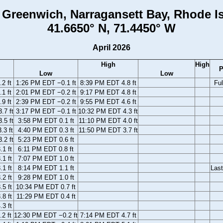
 Greenwich, Narragansett Bay, Rhode I
41.6650° N, 71.4450° W
April 2026
High
High
P
Low
Low
2 ft
1:26 PM EDT −0.1 ft
8:39 PM EDT 4.8 ft
Fu
1 ft
2:01 PM EDT −0.2 ft
9:17 PM EDT 4.8 ft
9 ft
2:39 PM EDT −0.2 ft
9:55 PM EDT 4.6 ft
.7 ft
3:17 PM EDT −0.1 ft
10:32 PM EDT 4.3 ft
.5 ft
3:58 PM EDT 0.1 ft
11:10 PM EDT 4.0 ft
.3 ft
4:40 PM EDT 0.3 ft
11:50 PM EDT 3.7 ft
.2 ft
5:23 PM EDT 0.6 ft
1 ft
6:11 PM EDT 0.8 ft
1 ft
7:07 PM EDT 1.0 ft
1 ft
8:14 PM EDT 1.1 ft
Last
2 ft
9:28 PM EDT 1.0 ft
5 ft
10:34 PM EDT 0.7 ft
8 ft
11:29 PM EDT 0.4 ft
3 ft
2 ft
12:30 PM EDT −0.2 ft
7:14 PM EDT 4.7 ft