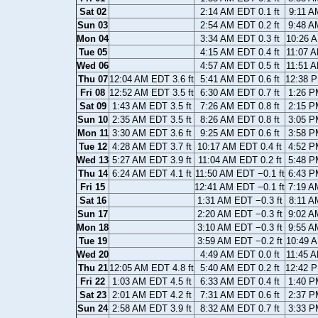
Sat 02
2:14 AM EDT 0.1 ft
9:11 A
Sun 03
2:54 AM EDT 0.2 ft
9:48 A
Mon 04
3:34 AM EDT 0.3 ft
10:26 A
Tue 05
4:15 AM EDT 0.4 ft
11:07 A
Wed 06
4:57 AM EDT 0.5 ft
11:51 A
Thu 07
12:04 AM EDT 3.6 ft
5:41 AM EDT 0.6 ft
12:38 P
Fri 08
12:52 AM EDT 3.5 ft
6:30 AM EDT 0.7 ft
1:26 P
Sat 09
1:43 AM EDT 3.5 ft
7:26 AM EDT 0.8 ft
2:15 P
Sun 10
2:35 AM EDT 3.5 ft
8:26 AM EDT 0.8 ft
3:05 P
Mon 11
3:30 AM EDT 3.6 ft
9:25 AM EDT 0.6 ft
3:58 P
Tue 12
4:28 AM EDT 3.7 ft
10:17 AM EDT 0.4 ft
4:52 P
Wed 13
5:27 AM EDT 3.9 ft
11:04 AM EDT 0.2 ft
5:48 P
Thu 14
6:24 AM EDT 4.1 ft
11:50 AM EDT −0.1 ft
6:43 P
Fri 15
12:41 AM EDT −0.1 ft
7:19 A
Sat 16
1:31 AM EDT −0.3 ft
8:11 A
Sun 17
2:20 AM EDT −0.3 ft
9:02 A
Mon 18
3:10 AM EDT −0.3 ft
9:55 A
Tue 19
3:59 AM EDT −0.2 ft
10:49 A
Wed 20
4:49 AM EDT 0.0 ft
11:45 A
Thu 21
12:05 AM EDT 4.8 ft
5:40 AM EDT 0.2 ft
12:42 P
Fri 22
1:03 AM EDT 4.5 ft
6:33 AM EDT 0.4 ft
1:40 P
Sat 23
2:01 AM EDT 4.2 ft
7:31 AM EDT 0.6 ft
2:37 P
Sun 24
2:58 AM EDT 3.9 ft
8:32 AM EDT 0.7 ft
3:33 P