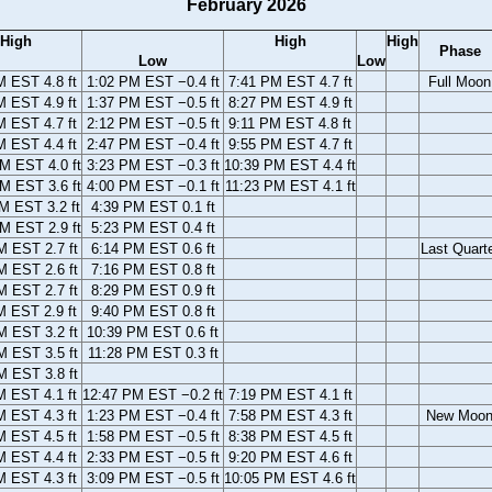
February 2026
High
High
High
Phase
Low
Low
M EST 4.8 ft
1:02 PM EST −0.4 ft
7:41 PM EST 4.7 ft
Full Moon
M EST 4.9 ft
1:37 PM EST −0.5 ft
8:27 PM EST 4.9 ft
M EST 4.7 ft
2:12 PM EST −0.5 ft
9:11 PM EST 4.8 ft
M EST 4.4 ft
2:47 PM EST −0.4 ft
9:55 PM EST 4.7 ft
M EST 4.0 ft
3:23 PM EST −0.3 ft
10:39 PM EST 4.4 ft
M EST 3.6 ft
4:00 PM EST −0.1 ft
11:23 PM EST 4.1 ft
M EST 3.2 ft
4:39 PM EST 0.1 ft
M EST 2.9 ft
5:23 PM EST 0.4 ft
M EST 2.7 ft
6:14 PM EST 0.6 ft
Last Quart
M EST 2.6 ft
7:16 PM EST 0.8 ft
M EST 2.7 ft
8:29 PM EST 0.9 ft
M EST 2.9 ft
9:40 PM EST 0.8 ft
M EST 3.2 ft
10:39 PM EST 0.6 ft
M EST 3.5 ft
11:28 PM EST 0.3 ft
M EST 3.8 ft
M EST 4.1 ft
12:47 PM EST −0.2 ft
7:19 PM EST 4.1 ft
M EST 4.3 ft
1:23 PM EST −0.4 ft
7:58 PM EST 4.3 ft
New Moo
M EST 4.5 ft
1:58 PM EST −0.5 ft
8:38 PM EST 4.5 ft
M EST 4.4 ft
2:33 PM EST −0.5 ft
9:20 PM EST 4.6 ft
M EST 4.3 ft
3:09 PM EST −0.5 ft
10:05 PM EST 4.6 ft