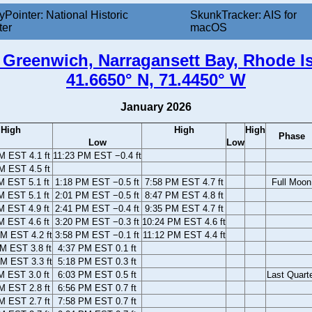
yPointer: National Historic
SkunkTracker: AIS for
ter
macOS
 Greenwich, Narragansett Bay, Rhode I
41.6650° N, 71.4450° W
January 2026
High
High
High
Phase
Low
Low
M EST 4.1 ft
11:23 PM EST −0.4 ft
M EST 4.5 ft
M EST 5.1 ft
1:18 PM EST −0.5 ft
7:58 PM EST 4.7 ft
Full Moon
M EST 5.1 ft
2:01 PM EST −0.5 ft
8:47 PM EST 4.8 ft
M EST 4.9 ft
2:41 PM EST −0.4 ft
9:35 PM EST 4.7 ft
M EST 4.6 ft
3:20 PM EST −0.3 ft
10:24 PM EST 4.6 ft
M EST 4.2 ft
3:58 PM EST −0.1 ft
11:12 PM EST 4.4 ft
M EST 3.8 ft
4:37 PM EST 0.1 ft
M EST 3.3 ft
5:18 PM EST 0.3 ft
M EST 3.0 ft
6:03 PM EST 0.5 ft
Last Quart
M EST 2.8 ft
6:56 PM EST 0.7 ft
M EST 2.7 ft
7:58 PM EST 0.7 ft