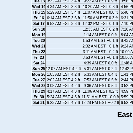
Tue 13
3:32 AM EST 3.4 ft
9:22 AM EST 0.9 ft
3:56 P
Wed 14
4:34 AM EST 3.3 ft
10:20 AM EST 0.8 ft
4:56 P
Thu 15
5:29 AM EST 3.4 ft
11:07 AM EST 0.6 ft
5:48 P
Fri 16
6:14 AM EST 3.6 ft
11:50 AM EST 0.3 ft
6:31 P
Sat 17
6:52 AM EST 3.8 ft
12:32 PM EST 0.1 ft
7:10 P
Sun 18
12:33 AM EST 0.2 ft
7:28 A
Mon 19
1:14 AM EST 0.0 ft
8:04 A
Tue 20
1:53 AM EST −0.1 ft
8:43 A
Wed 21
2:32 AM EST −0.1 ft
9:24 A
Thu 22
3:11 AM EST −0.2 ft
10:09 A
Fri 23
3:53 AM EST −0.1 ft
10:56 A
Sat 24
4:39 AM EST 0.0 ft
11:48 A
Sun 25
12:07 AM EST 4.2 ft
5:31 AM EST 0.2 ft
12:42 P
Mon 26
1:03 AM EST 4.2 ft
6:33 AM EST 0.4 ft
1:41 P
Tue 27
2:02 AM EST 4.2 ft
7:53 AM EST 0.5 ft
2:44 P
Wed 28
3:08 AM EST 4.2 ft
9:36 AM EST 0.5 ft
3:52 P
Thu 29
4:17 AM EST 4.3 ft
11:06 AM EST 0.2 ft
4:59 P
Fri 30
5:24 AM EST 4.5 ft
11:51 AM EST −0.0 ft
5:59 P
Sat 31
6:23 AM EST 4.7 ft
12:28 PM EST −0.2 ft
6:52 P
East