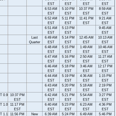
EST
EST
EST
EST
6:53 AM
5:10 PM
10:37 PM
8:59 AM
EST
EST
EST
EST
6:52 AM
5:11 PM
11:41 PM
9:21 AM
EST
EST
EST
EST
6:51 AM
5:13 PM
9:45 AM
EST
EST
EST
Last
6:49 AM
5:14 PM
12:45 AM
10:13 AM
Quarter
EST
EST
EST
EST
6:48 AM
5:15 PM
1:49 AM
10:46 AM
EST
EST
EST
EST
6:47 AM
5:16 PM
2:50 AM
11:27 AM
EST
EST
EST
EST
6:46 AM
5:18 PM
3:46 AM
12:17 PM
EST
EST
EST
EST
6:44 AM
5:19 PM
4:36 AM
1:15 PM
EST
EST
EST
EST
6:43 AM
5:20 PM
5:18 AM
2:19 PM
EST
EST
EST
EST
T 0.9
10:37 PM
6:42 AM
5:21 PM
5:54 AM
3:27 PM
EST
EST
EST
EST
EST
T 1.0
11:17 PM
6:40 AM
5:23 PM
6:23 AM
4:36 PM
EST
EST
EST
EST
EST
T 1.1
11:56 PM
New
6:39 AM
5:24 PM
6:49 AM
5:46 PM