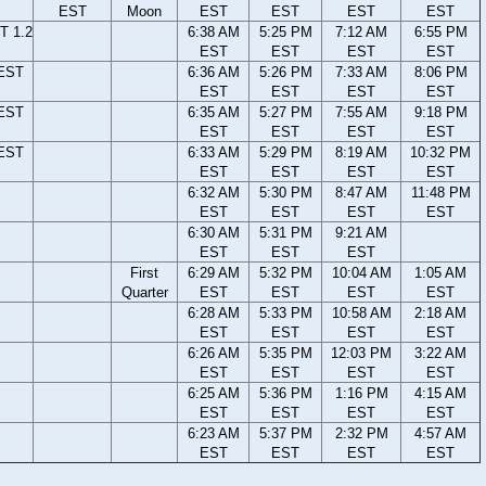
EST
Moon
EST
EST
EST
EST
T 1.2
6:38 AM
5:25 PM
7:12 AM
6:55 PM
EST
EST
EST
EST
 EST
6:36 AM
5:26 PM
7:33 AM
8:06 PM
EST
EST
EST
EST
 EST
6:35 AM
5:27 PM
7:55 AM
9:18 PM
EST
EST
EST
EST
 EST
6:33 AM
5:29 PM
8:19 AM
10:32 PM
EST
EST
EST
EST
6:32 AM
5:30 PM
8:47 AM
11:48 PM
EST
EST
EST
EST
6:30 AM
5:31 PM
9:21 AM
EST
EST
EST
First
6:29 AM
5:32 PM
10:04 AM
1:05 AM
Quarter
EST
EST
EST
EST
6:28 AM
5:33 PM
10:58 AM
2:18 AM
EST
EST
EST
EST
6:26 AM
5:35 PM
12:03 PM
3:22 AM
EST
EST
EST
EST
6:25 AM
5:36 PM
1:16 PM
4:15 AM
EST
EST
EST
EST
6:23 AM
5:37 PM
2:32 PM
4:57 AM
EST
EST
EST
EST