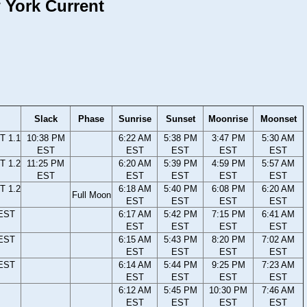
w York Current
Slack
Phase
Sunrise
Sunset
Moonrise
Moonset
T 1.1
10:38 PM
6:22 AM
5:38 PM
3:47 PM
5:30 AM
EST
EST
EST
EST
EST
T 1.2
11:25 PM
6:20 AM
5:39 PM
4:59 PM
5:57 AM
EST
EST
EST
EST
EST
T 1.2
6:18 AM
5:40 PM
6:08 PM
6:20 AM
Full Moon
EST
EST
EST
EST
 EST
6:17 AM
5:42 PM
7:15 PM
6:41 AM
EST
EST
EST
EST
 EST
6:15 AM
5:43 PM
8:20 PM
7:02 AM
EST
EST
EST
EST
 EST
6:14 AM
5:44 PM
9:25 PM
7:23 AM
EST
EST
EST
EST
6:12 AM
5:45 PM
10:30 PM
7:46 AM
EST
EST
EST
EST