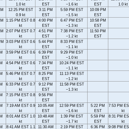
1.0 kt
EST
−1.6 kt
EST
1.0 kt
AM
12:25 PM EST
3:11 PM
5:59 PM EST
10:09 PM
0.9 kt
EST
−1.5 kt
EST
AM
1:15 PM EST 0.8
4:00 PM
6:47 PM EST
10:58 PM
kt
EST
−1.3 kt
EST
AM
2:07 PM EST 0.7
4:51 PM
7:38 PM EST
11:50 PM
kt
EST
−1.2 kt
EST
PM
3:03 PM EST 0.6
5:44 PM
8:33 PM EST
kt
EST
−1.1 kt
PM
3:59 PM EST 0.6
6:39 PM
9:29 PM EST
kt
EST
−1.0 kt
PM
4:54 PM EST 0.6
7:34 PM
10:24 PM EST
kt
EST
−1.1 kt
PM
5:46 PM EST 0.7
8:25 PM
11:13 PM EST
kt
EST
−1.2 kt
PM
6:33 PM EST 0.7
9:12 PM
11:58 PM EST
kt
EST
−1.3 kt
PM
7:15 PM EST 0.8
9:56 PM
kt
EST
AM
7:19 AM EST 0.9
10:05 AM
12:59 PM EST
5:22 PM
7:53 PM ES
kt
EST
−1.6 kt
EST
kt
AM
8:01 AM EST 1.0
10:48 AM
1:39 PM EST
5:59 PM
8:31 PM ES
kt
EST
−1.7 kt
EST
kt
AM
8:41 AM EST 1.1
11:30 AM
2:19 PM EST
6:36 PM
9:08 PM ES