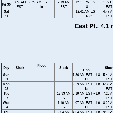
3:46 AM
6:27 AM EST 1.0
9:19 AM
12:15 PM EST
4:39 
Fri 30
EST
kt
EST
−1.8 kt
EST
Sat
12:41 AM EST
4:47 
31
−1.6 kt
EST
East Pt., 4.1
Flood
Day
Slack
Slack
Slac
Ebb
Sun
1:36 AM EST −1.8
5:44 
01
kt
EST
Mon
2:29 AM EST −1.8
6:38 
02
kt
EST
Tue
12:33 AM
3:19 AM EST −1.9
7:29 
03
EST
kt
EST
Wed
1:19 AM
4:07 AM EST −1.9
8:20 
04
EST
kt
EST
Thu
2:04 AM
4:54 AM EST −1.8
9:10 