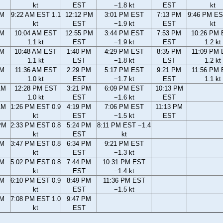
kt
EST
−1.8 kt
EST
kt
AM
9:22 AM EST 1.1
12:12 PM
3:01 PM EST
7:13 PM
9:46 PM ES
kt
EST
−1.9 kt
EST
kt
AM
10:04 AM EST
12:55 PM
3:44 PM EST
7:53 PM
10:26 PM
1.1 kt
EST
−1.9 kt
EST
1.2 kt
AM
10:48 AM EST
1:40 PM
4:29 PM EST
8:35 PM
11:09 PM
1.1 kt
EST
−1.8 kt
EST
1.2 kt
AM
11:36 AM EST
2:29 PM
5:17 PM EST
9:21 PM
11:56 PM
1.0 kt
EST
−1.7 kt
EST
1.1 kt
AM
12:28 PM EST
3:21 PM
6:09 PM EST
10:13 PM
1.0 kt
EST
−1.6 kt
EST
AM
1:26 PM EST 0.9
4:19 PM
7:06 PM EST
11:13 PM
kt
EST
−1.5 kt
EST
PM
2:33 PM EST 0.8
5:24 PM
8:11 PM EST −1.4
kt
EST
kt
PM
3:47 PM EST 0.8
6:34 PM
9:21 PM EST
kt
EST
−1.3 kt
PM
5:02 PM EST 0.8
7:44 PM
10:31 PM EST
kt
EST
−1.4 kt
PM
6:10 PM EST 0.9
8:49 PM
11:36 PM EST
kt
EST
−1.5 kt
PM
7:08 PM EST 1.0
9:47 PM
kt
EST