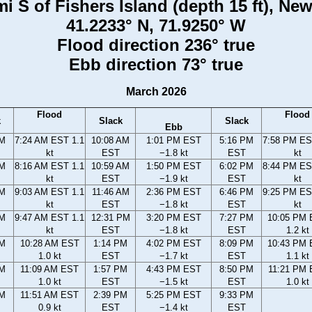
 mi S of Fishers Island (depth 15 ft), Ne
41.2233° N, 71.9250° W
Flood direction 236° true
Ebb direction 73° true
March 2026
Flood
Flood
k
Slack
Slack
Ebb
AM
7:24 AM EST 1.1
10:08 AM
1:01 PM EST
5:16 PM
7:58 PM ES
kt
EST
−1.8 kt
EST
kt
AM
8:16 AM EST 1.1
10:59 AM
1:50 PM EST
6:02 PM
8:44 PM ES
kt
EST
−1.9 kt
EST
kt
AM
9:03 AM EST 1.1
11:46 AM
2:36 PM EST
6:46 PM
9:25 PM ES
kt
EST
−1.8 kt
EST
kt
AM
9:47 AM EST 1.1
12:31 PM
3:20 PM EST
7:27 PM
10:05 PM
kt
EST
−1.8 kt
EST
1.2 kt
AM
10:28 AM EST
1:14 PM
4:02 PM EST
8:09 PM
10:43 PM
1.0 kt
EST
−1.7 kt
EST
1.1 kt
AM
11:09 AM EST
1:57 PM
4:43 PM EST
8:50 PM
11:21 PM
1.0 kt
EST
−1.5 kt
EST
1.0 kt
AM
11:51 AM EST
2:39 PM
5:25 PM EST
9:33 PM
0.9 kt
EST
−1.4 kt
EST