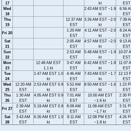
17
kt
EST
Wed
2:43 AM EST −1.9
6:56 
18
kt
EST
Thu
12:37 AM
3:26 AM EST −2.0
7:39 
19
EST
kt
EST
1:20 AM
4:11 AM EST −2.0
8:24 
Fri 20
EST
kt
EST
Sat
2:05 AM
4:57 AM EST −2.0
9:13 
21
EST
kt
EST
Sun
2:53 AM
5:48 AM EST −1.9
10:07 
22
EST
kt
EST
Mon
12:48 AM EST
3:47 AM
6:42 AM EST −1.8
11:07 
23
1.1 kt
EST
kt
EST
Tue
1:47 AM EST 1.0
4:46 AM
7:43 AM EST −1.7
12:13 
24
kt
EST
kt
EST
Wed
12:20 AM
2:53 AM EST 0.9
5:52 AM
8:50 AM EST −1.6
1:23 
25
EST
kt
EST
kt
EST
Thu
1:30 AM
4:05 AM EST 0.9
7:01 AM
10:00 AM EST
2:30 
26
EST
kt
EST
−1.6 kt
EST
2:39 AM
5:19 AM EST 0.9
8:09 AM
11:08 AM EST
3:31 
Fri 27
EST
kt
EST
−1.7 kt
EST
Sat
3:43 AM
6:26 AM EST 1.0
9:11 AM
12:08 PM EST
4:26 
28
EST
kt
EST
−1.8 kt
EST