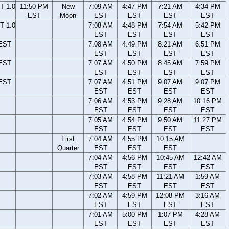
T 1.0
11:50 PM
New
7:09 AM
4:47 PM
7:21 AM
4:34 PM
EST
Moon
EST
EST
EST
EST
T 1.0
7:08 AM
4:48 PM
7:54 AM
5:42 PM
EST
EST
EST
EST
 EST
7:08 AM
4:49 PM
8:21 AM
6:51 PM
EST
EST
EST
EST
 EST
7:07 AM
4:50 PM
8:45 AM
7:59 PM
EST
EST
EST
EST
 EST
7:07 AM
4:51 PM
9:07 AM
9:07 PM
EST
EST
EST
EST
7:06 AM
4:53 PM
9:28 AM
10:16 PM
EST
EST
EST
EST
7:05 AM
4:54 PM
9:50 AM
11:27 PM
EST
EST
EST
EST
First
7:04 AM
4:55 PM
10:15 AM
Quarter
EST
EST
EST
7:04 AM
4:56 PM
10:45 AM
12:42 AM
EST
EST
EST
EST
7:03 AM
4:58 PM
11:21 AM
1:59 AM
EST
EST
EST
EST
7:02 AM
4:59 PM
12:08 PM
3:16 AM
EST
EST
EST
EST
7:01 AM
5:00 PM
1:07 PM
4:28 AM
EST
EST
EST
EST