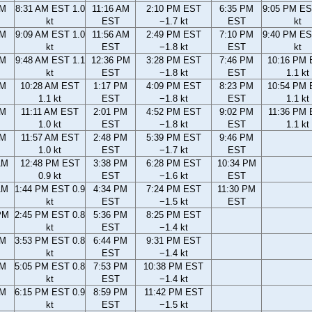
AM
8:31 AM EST 1.0
11:16 AM
2:10 PM EST
6:35 PM
9:05 PM ES
kt
EST
−1.7 kt
EST
kt
AM
9:09 AM EST 1.0
11:56 AM
2:49 PM EST
7:10 PM
9:40 PM ES
kt
EST
−1.8 kt
EST
kt
AM
9:48 AM EST 1.1
12:36 PM
3:28 PM EST
7:46 PM
10:16 PM
kt
EST
−1.8 kt
EST
1.1 kt
AM
10:28 AM EST
1:17 PM
4:09 PM EST
8:23 PM
10:54 PM
1.1 kt
EST
−1.8 kt
EST
1.1 kt
AM
11:11 AM EST
2:01 PM
4:52 PM EST
9:02 PM
11:36 PM
1.0 kt
EST
−1.8 kt
EST
1.1 kt
AM
11:57 AM EST
2:48 PM
5:39 PM EST
9:46 PM
1.0 kt
EST
−1.7 kt
EST
AM
12:48 PM EST
3:38 PM
6:28 PM EST
10:34 PM
0.9 kt
EST
−1.6 kt
EST
AM
1:44 PM EST 0.9
4:34 PM
7:24 PM EST
11:30 PM
kt
EST
−1.5 kt
EST
PM
2:45 PM EST 0.8
5:36 PM
8:25 PM EST
kt
EST
−1.4 kt
PM
3:53 PM EST 0.8
6:44 PM
9:31 PM EST
kt
EST
−1.4 kt
PM
5:05 PM EST 0.8
7:53 PM
10:38 PM EST
kt
EST
−1.4 kt
PM
6:15 PM EST 0.9
8:59 PM
11:42 PM EST
kt
EST
−1.5 kt