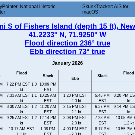
yPointer: National Historic
SkunkTracker: AIS for
ter
macOS
 mi S of Fishers Island (depth 15 ft), Ne
41.2233° N, 71.9250° W
Flood direction 236° true
Ebb direction 73° true
January 2026
Flood
Flood
k
Slack
Slack
Ebb
PM
7:22 PM EST 1.0
10:09 PM
kt
EST
AM
7:33 AM EST 1.1
10:25 AM
1:20 PM EST
5:45 PM
8:20 PM ES
kt
EST
−2.0 kt
EST
kt
AM
8:30 AM EST 1.2
11:20 AM
2:15 PM EST
6:37 PM
9:14 PM ES
kt
EST
−2.1 kt
EST
kt
AM
9:25 AM EST 1.2
12:14 PM
3:08 PM EST
7:28 PM
10:05 PM
kt
EST
−2.0 kt
EST
1.2 kt
AM
10:17 AM EST
1:06 PM
4:00 PM EST
8:17 PM
10:55 PM
1.1 kt
EST
−2.0 kt
EST
1.2 kt