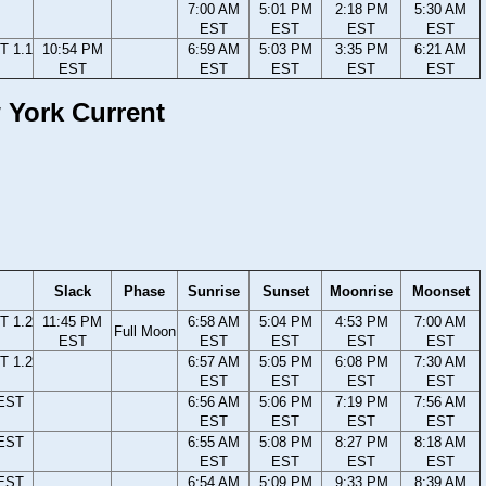
7:00 AM
5:01 PM
2:18 PM
5:30 AM
EST
EST
EST
EST
T 1.1
10:54 PM
6:59 AM
5:03 PM
3:35 PM
6:21 AM
EST
EST
EST
EST
EST
w York Current
Slack
Phase
Sunrise
Sunset
Moonrise
Moonset
T 1.2
11:45 PM
6:58 AM
5:04 PM
4:53 PM
7:00 AM
Full Moon
EST
EST
EST
EST
EST
T 1.2
6:57 AM
5:05 PM
6:08 PM
7:30 AM
EST
EST
EST
EST
 EST
6:56 AM
5:06 PM
7:19 PM
7:56 AM
EST
EST
EST
EST
 EST
6:55 AM
5:08 PM
8:27 PM
8:18 AM
EST
EST
EST
EST
 EST
6:54 AM
5:09 PM
9:33 PM
8:39 AM