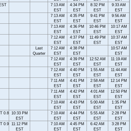
 EST
7:13 AM
4:34 PM
8:32 PM
9:33 AM
EST
EST
EST
EST
7:13 AM
4:35 PM
9:41 PM
9:56 AM
EST
EST
EST
EST
7:13 AM
4:36 PM
10:46 PM
10:17 AM
EST
EST
EST
EST
7:12 AM
4:37 PM
11:49 PM
10:37 AM
EST
EST
EST
EST
Last
7:12 AM
4:38 PM
10:57 AM
Quarter
EST
EST
EST
7:12 AM
4:39 PM
12:52 AM
11:19 AM
EST
EST
EST
EST
7:12 AM
4:40 PM
1:55 AM
11:44 AM
EST
EST
EST
EST
7:11 AM
4:41 PM
2:58 AM
12:14 PM
EST
EST
EST
EST
7:11 AM
4:42 PM
4:01 AM
12:50 PM
EST
EST
EST
EST
7:10 AM
4:43 PM
5:00 AM
1:35 PM
EST
EST
EST
EST
T 0.8
10:33 PM
7:10 AM
4:44 PM
5:55 AM
2:28 PM
EST
EST
EST
EST
EST
T 0.9
11:12 PM
7:10 AM
4:45 PM
6:42 AM
3:28 PM
EST
EST
EST
EST
EST