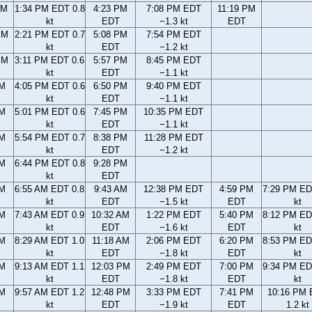
AM
1:34 PM EDT 0.8
4:23 PM
7:08 PM EDT
11:19 PM
kt
EDT
−1.3 kt
EDT
PM
2:21 PM EDT 0.7
5:08 PM
7:54 PM EDT
kt
EDT
−1.2 kt
PM
3:11 PM EDT 0.6
5:57 PM
8:45 PM EDT
kt
EDT
−1.1 kt
PM
4:05 PM EDT 0.6
6:50 PM
9:40 PM EDT
kt
EDT
−1.1 kt
PM
5:01 PM EDT 0.6
7:45 PM
10:35 PM EDT
kt
EDT
−1.1 kt
PM
5:54 PM EDT 0.7
8:38 PM
11:28 PM EDT
kt
EDT
−1.2 kt
PM
6:44 PM EDT 0.8
9:28 PM
kt
EDT
AM
6:55 AM EDT 0.8
9:43 AM
12:38 PM EDT
4:59 PM
7:29 PM ED
kt
EDT
−1.5 kt
EDT
kt
AM
7:43 AM EDT 0.9
10:32 AM
1:22 PM EDT
5:40 PM
8:12 PM ED
kt
EDT
−1.6 kt
EDT
kt
AM
8:29 AM EDT 1.0
11:18 AM
2:06 PM EDT
6:20 PM
8:53 PM ED
kt
EDT
−1.8 kt
EDT
kt
AM
9:13 AM EDT 1.1
12:03 PM
2:49 PM EDT
7:00 PM
9:34 PM ED
kt
EDT
−1.8 kt
EDT
kt
AM
9:57 AM EDT 1.2
12:48 PM
3:33 PM EDT
7:41 PM
10:16 PM
kt
EDT
−1.9 kt
EDT
1.2 kt