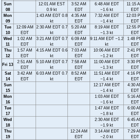
Sun
12:01 AM EST
3:52 AM
6:48 AM EDT
11:15 
08
0.9 kt
EDT
−1.6 kt
EDT
Mon
1:43 AM EDT 0.8
4:35 AM
7:32 AM EDT
12:03 
09
kt
EDT
−1.4 kt
EDT
Tue
12:09 AM
2:30 AM EDT 0.7
5:20 AM
8:19 AM EDT
12:55 
10
EDT
kt
EDT
−1.3 kt
EDT
Wed
1:02 AM
3:21 AM EDT 0.7
6:09 AM
9:11 AM EDT −1.2
1:48 
11
EDT
kt
EDT
kt
EDT
Thu
1:57 AM
4:15 AM EDT 0.6
7:03 AM
10:06 AM EDT
2:41 
12
EDT
kt
EDT
−1.2 kt
EDT
2:51 AM
5:10 AM EDT 0.7
7:58 AM
11:00 AM EDT
3:30 
Fri 13
EDT
kt
EDT
−1.3 kt
EDT
Sat
3:42 AM
6:03 AM EDT 0.7
8:52 AM
11:51 AM EDT
4:16 
14
EDT
kt
EDT
−1.4 kt
EDT
Sun
12:17 AM EDT
4:30 
15
−1.4 kt
EDT
Mon
1:03 AM EDT
5:16 
16
−1.6 kt
EDT
Tue
1:47 AM EDT
6:00 
17
−1.8 kt
EDT
Wed
2:30 AM EDT
6:45 
18
−1.9 kt
EDT
Thu
12:24 AM
3:14 AM EDT
7:29 
19
EDT
−2.0 kt
EDT