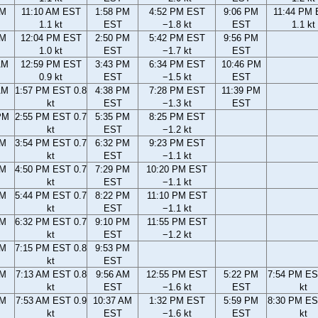
AM
11:10 AM EST
1:58 PM
4:52 PM EST
9:06 PM
11:44 PM
1.1 kt
EST
−1.8 kt
EST
1.1 kt
AM
12:04 PM EST
2:50 PM
5:42 PM EST
9:56 PM
1.0 kt
EST
−1.7 kt
EST
AM
12:59 PM EST
3:43 PM
6:34 PM EST
10:46 PM
0.9 kt
EST
−1.5 kt
EST
AM
1:57 PM EST 0.8
4:38 PM
7:28 PM EST
11:39 PM
kt
EST
−1.3 kt
EST
PM
2:55 PM EST 0.7
5:35 PM
8:25 PM EST
kt
EST
−1.2 kt
PM
3:54 PM EST 0.7
6:32 PM
9:23 PM EST
kt
EST
−1.1 kt
PM
4:50 PM EST 0.7
7:29 PM
10:20 PM EST
kt
EST
−1.1 kt
PM
5:44 PM EST 0.7
8:22 PM
11:10 PM EST
kt
EST
−1.1 kt
PM
6:32 PM EST 0.7
9:10 PM
11:55 PM EST
kt
EST
−1.2 kt
PM
7:15 PM EST 0.8
9:53 PM
kt
EST
AM
7:13 AM EST 0.8
9:56 AM
12:55 PM EST
5:22 PM
7:54 PM ES
kt
EST
−1.6 kt
EST
kt
AM
7:53 AM EST 0.9
10:37 AM
1:32 PM EST
5:59 PM
8:30 PM ES
kt
EST
−1.6 kt
EST
kt