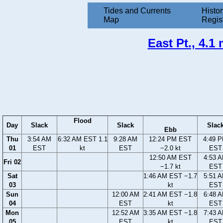
Tides and Currents
Histor
Map
Regis
East Pt., 4.1
Flood
Day
Slack
Slack
Slac
Ebb
Thu
3:54 AM
6:32 AM EST 1.1
9:28 AM
12:24 PM EST
4:49 
01
EST
kt
EST
−2.0 kt
EST
12:50 AM EST
4:53 
Fri 02
−1.7 kt
EST
Sat
1:46 AM EST −1.7
5:51 
03
kt
EST
Sun
12:00 AM
2:41 AM EST −1.8
6:48 
04
EST
kt
EST
Mon
12:52 AM
3:35 AM EST −1.8
7:43 
05
EST
kt
EST