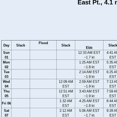
East Pt., 4.1
Flood
Day
Slack
Slack
Slac
Ebb
Sun
12:33 AM EST
4:41 
01
−1.7 kt
EST
Mon
1:25 AM EST
5:35 
02
−1.8 kt
EST
Tue
2:14 AM EST
6:25 
03
−1.9 kt
EST
Wed
12:09 AM
2:59 AM EST
7:13 
04
EST
−1.9 kt
EST
Thu
12:51 AM
3:43 AM EST
7:59 
05
EST
−1.9 kt
EST
1:32 AM
4:25 AM EST
8:44 
Fri 06
EST
−1.8 kt
EST
Sat
2:12 AM
5:06 AM EST
9:28 
07
EST
−1.7 kt
EST