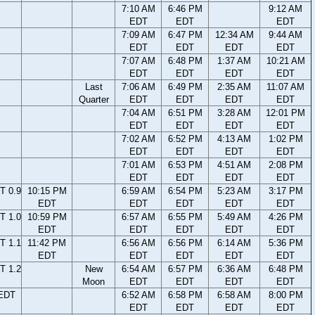
7:10 AM
6:46 PM
9:12 AM
EDT
EDT
EDT
7:09 AM
6:47 PM
12:34 AM
9:44 AM
EDT
EDT
EDT
EDT
7:07 AM
6:48 PM
1:37 AM
10:21 AM
EDT
EDT
EDT
EDT
Last
7:06 AM
6:49 PM
2:35 AM
11:07 AM
Quarter
EDT
EDT
EDT
EDT
7:04 AM
6:51 PM
3:28 AM
12:01 PM
EDT
EDT
EDT
EDT
7:02 AM
6:52 PM
4:13 AM
1:02 PM
EDT
EDT
EDT
EDT
7:01 AM
6:53 PM
4:51 AM
2:08 PM
EDT
EDT
EDT
EDT
T 0.9
10:15 PM
6:59 AM
6:54 PM
5:23 AM
3:17 PM
EDT
EDT
EDT
EDT
EDT
T 1.0
10:59 PM
6:57 AM
6:55 PM
5:49 AM
4:26 PM
EDT
EDT
EDT
EDT
EDT
T 1.1
11:42 PM
6:56 AM
6:56 PM
6:14 AM
5:36 PM
EDT
EDT
EDT
EDT
EDT
T 1.2
New
6:54 AM
6:57 PM
6:36 AM
6:48 PM
Moon
EDT
EDT
EDT
EDT
 EDT
6:52 AM
6:58 PM
6:58 AM
8:00 PM
EDT
EDT
EDT
EDT