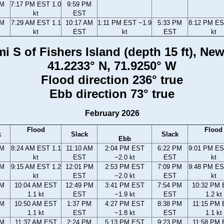
PM
7:17 PM EST 1.0
9:59 PM
kt
EST
AM
7:29 AM EST 1.1
10:17 AM
1:11 PM EST −1.9
5:33 PM
8:12 PM ES
kt
EST
kt
EST
kt
 mi S of Fishers Island (depth 15 ft), Ne
41.2233° N, 71.9250° W
Flood direction 236° true
Ebb direction 73° true
February 2026
Flood
Flood
k
Slack
Slack
Ebb
AM
8:24 AM EST 1.1
11:10 AM
2:04 PM EST
6:22 PM
9:01 PM ES
kt
EST
−2.0 kt
EST
kt
AM
9:15 AM EST 1.2
12:01 PM
2:53 PM EST
7:09 PM
9:48 PM ES
kt
EST
−2.0 kt
EST
kt
AM
10:04 AM EST
12:49 PM
3:41 PM EST
7:54 PM
10:32 PM
1.1 kt
EST
−1.9 kt
EST
1.2 kt
AM
10:50 AM EST
1:37 PM
4:27 PM EST
8:38 PM
11:15 PM
1.1 kt
EST
−1.8 kt
EST
1.1 kt
AM
11:37 AM EST
2:24 PM
5:13 PM EST
9:23 PM
11:58 PM