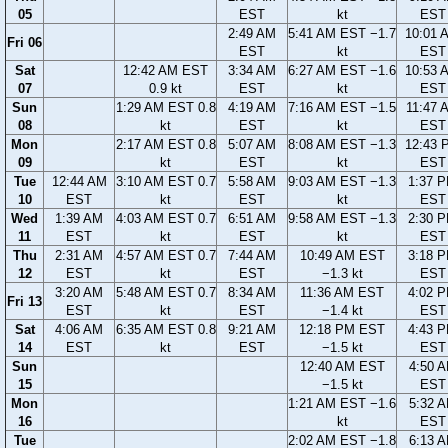
05
EST
kt
EST
2:49 AM
5:41 AM EST −1.7
10:01 
Fri 06
EST
kt
EST
Sat
12:42 AM EST
3:34 AM
6:27 AM EST −1.6
10:53 
07
0.9 kt
EST
kt
EST
Sun
1:29 AM EST 0.8
4:19 AM
7:16 AM EST −1.5
11:47 
08
kt
EST
kt
EST
Mon
2:17 AM EST 0.8
5:07 AM
8:08 AM EST −1.3
12:43 
09
kt
EST
kt
EST
Tue
12:44 AM
3:10 AM EST 0.7
5:58 AM
9:03 AM EST −1.3
1:37 
10
EST
kt
EST
kt
EST
Wed
1:39 AM
4:03 AM EST 0.7
6:51 AM
9:58 AM EST −1.3
2:30 
11
EST
kt
EST
kt
EST
Thu
2:31 AM
4:57 AM EST 0.7
7:44 AM
10:49 AM EST
3:18 
12
EST
kt
EST
−1.3 kt
EST
3:20 AM
5:48 AM EST 0.7
8:34 AM
11:36 AM EST
4:02 
Fri 13
EST
kt
EST
−1.4 kt
EST
Sat
4:06 AM
6:35 AM EST 0.8
9:21 AM
12:18 PM EST
4:43 
14
EST
kt
EST
−1.5 kt
EST
Sun
12:40 AM EST
4:50 
15
−1.5 kt
EST
Mon
1:21 AM EST −1.6
5:32 
16
kt
EST
Tue
2:02 AM EST −1.8
6:13 