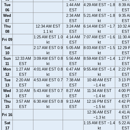
Tue
1:44 AM
4:29 AM EST −1.8
8:39 
06
EST
kt
EST
Wed
2:34 AM
5:21 AM EST −1.8
9:35 
07
EST
kt
EST
Thu
12:34 AM EST
3:24 AM
6:14 AM EST −1.7
10:32 
08
1.1 kt
EST
kt
EST
1:25 AM EST 1.0
4:14 AM
7:07 AM EST −1.6
11:30 
Fri 09
kt
EST
kt
EST
Sat
2:17 AM EST 0.9
5:05 AM
8:03 AM EST −1.5
12:29 
10
kt
EST
kt
EST
Sun
12:33 AM
3:09 AM EST 0.8
5:56 AM
8:59 AM EST −1.4
1:27 
11
EST
kt
EST
kt
EST
Mon
1:27 AM
4:01 AM EST 0.8
6:47 AM
9:55 AM EST −1.4
2:22 
12
EST
kt
EST
kt
EST
Tue
2:20 AM
4:53 AM EST 0.7
7:38 AM
10:48 AM EST
3:13 
13
EST
kt
EST
−1.4 kt
EST
Wed
3:10 AM
5:43 AM EST 0.7
8:27 AM
11:34 AM EST
4:00 
14
EST
kt
EST
−1.4 kt
EST
Thu
3:57 AM
6:30 AM EST 0.8
9:13 AM
12:16 PM EST
4:42 
15
EST
kt
EST
−1.5 kt
EST
12:36 AM EST
4:41 
Fri 16
−1.3 kt
EST
Sat
1:15 AM EST −1.4
5:22 
17
kt
EST