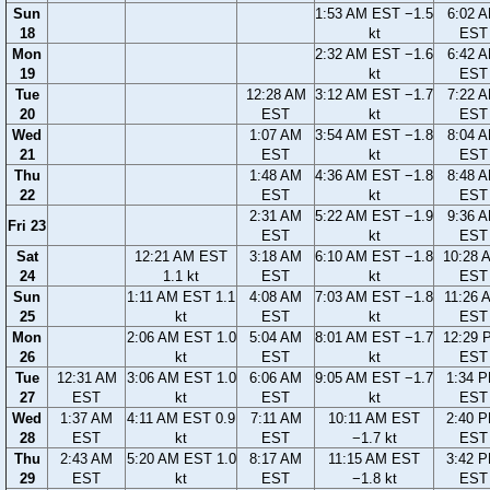
Sun
1:53 AM EST −1.5
6:02 
18
kt
EST
Mon
2:32 AM EST −1.6
6:42 
19
kt
EST
Tue
12:28 AM
3:12 AM EST −1.7
7:22 
20
EST
kt
EST
Wed
1:07 AM
3:54 AM EST −1.8
8:04 
21
EST
kt
EST
Thu
1:48 AM
4:36 AM EST −1.8
8:48 
22
EST
kt
EST
2:31 AM
5:22 AM EST −1.9
9:36 
Fri 23
EST
kt
EST
Sat
12:21 AM EST
3:18 AM
6:10 AM EST −1.8
10:28 
24
1.1 kt
EST
kt
EST
Sun
1:11 AM EST 1.1
4:08 AM
7:03 AM EST −1.8
11:26 
25
kt
EST
kt
EST
Mon
2:06 AM EST 1.0
5:04 AM
8:01 AM EST −1.7
12:29 
26
kt
EST
kt
EST
Tue
12:31 AM
3:06 AM EST 1.0
6:06 AM
9:05 AM EST −1.7
1:34 
27
EST
kt
EST
kt
EST
Wed
1:37 AM
4:11 AM EST 0.9
7:11 AM
10:11 AM EST
2:40 
28
EST
kt
EST
−1.7 kt
EST
Thu
2:43 AM
5:20 AM EST 1.0
8:17 AM
11:15 AM EST
3:42 
29
EST
kt
EST
−1.8 kt
EST