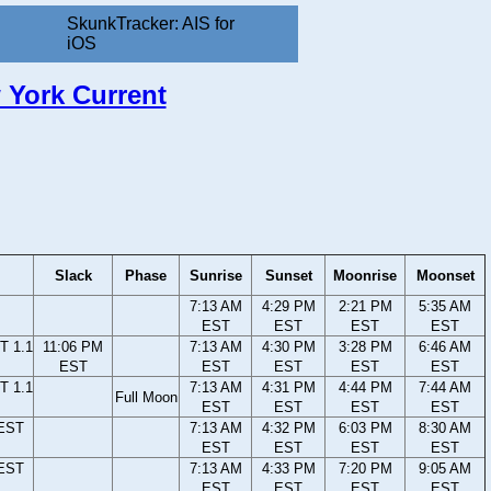
SkunkTracker: AIS for
iOS
w York Current
Slack
Phase
Sunrise
Sunset
Moonrise
Moonset
7:13 AM
4:29 PM
2:21 PM
5:35 AM
EST
EST
EST
EST
T 1.1
11:06 PM
7:13 AM
4:30 PM
3:28 PM
6:46 AM
EST
EST
EST
EST
EST
T 1.1
7:13 AM
4:31 PM
4:44 PM
7:44 AM
Full Moon
EST
EST
EST
EST
 EST
7:13 AM
4:32 PM
6:03 PM
8:30 AM
EST
EST
EST
EST
 EST
7:13 AM
4:33 PM
7:20 PM
9:05 AM
EST
EST
EST
EST