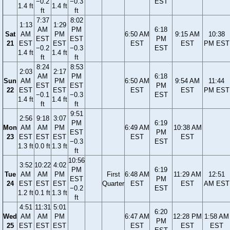
−0.2
−0.3
EST
1.4 ft
1.4 ft
ft
ft
7:37
8:02
1:13
1:29
AM
PM
6:18
Sat
AM
PM
6:50 AM
9:15 AM
10:38
EST
EST
PM
21
EST
EST
EST
EST
PM EST
−0.2
−0.3
EST
1.4 ft
1.4 ft
ft
ft
8:24
8:53
2:03
2:17
AM
PM
6:18
Sun
AM
PM
6:50 AM
9:54 AM
11:44
EST
EST
PM
22
EST
EST
EST
EST
PM EST
−0.1
−0.3
EST
1.4 ft
1.4 ft
ft
ft
9:51
2:56
9:18
3:07
PM
6:19
Mon
AM
AM
PM
6:49 AM
10:38 AM
EST
PM
23
EST
EST
EST
EST
EST
−0.3
EST
1.3 ft
0.0 ft
1.3 ft
ft
10:56
3:52
10:22
4:02
PM
6:19
Tue
AM
AM
PM
First
6:48 AM
11:29 AM
12:51
EST
PM
24
EST
EST
EST
Quarter
EST
EST
AM EST
−0.2
EST
1.2 ft
0.1 ft
1.3 ft
ft
4:51
11:31
5:01
6:20
Wed
AM
AM
PM
6:47 AM
12:28 PM
1:58 AM
PM
25
EST
EST
EST
EST
EST
EST