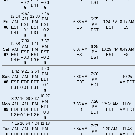
−0.2
−0.3
EST
1.4 ft
ft
ft
6:57
7:15
12:14
12:30
AM
PM
6:25
Fri
AM
PM
6:38 AM
9:34 PM
8:17 AM
EST
EST
PM
06
EST
EST
EST
EST
EST
−0.1
−0.2
EST
1.4 ft
1.3 ft
ft
ft
7:39
7:57
12:58
1:11
AM
PM
6:25
Sat
AM
PM
6:37 AM
10:29 PM
8:49 AM
EST
EST
PM
07
EST
EST
EST
EST
EST
−0.0
−0.2
EST
1.4 ft
1.3 ft
ft
ft
9:40
1:42
9:21
2:54
PM
7:26
Sun
AM
AM
PM
7:36 AM
10:25
EDT
PM
08
EST
EDT
EDT
EDT
AM EDT
−0.1
EDT
1.3 ft
0.0 ft
1.3 ft
ft
10:27
3:27
10:06
3:37
PM
7:26
Mon
AM
AM
PM
7:35 AM
12:24 AM
11:04
EDT
PM
09
EDT
EDT
EDT
EDT
EDT
AM EDT
−0.0
EDT
1.2 ft
0.1 ft
1.2 ft
ft
4:15
10:54
4:24
11:18
7:27
Tue
AM
AM
PM
PM
7:34 AM
1:20 AM
11:48
PM
10
EDT
EDT
EDT
EDT
EDT
EDT
AM EDT