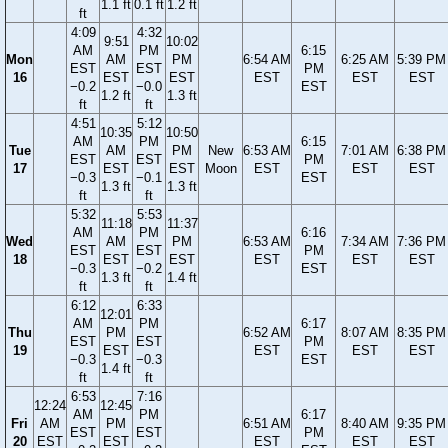
1.1 ft
0.1 ft
1.2 ft
ft
4:09
4:32
9:51
10:02
AM
PM
6:15
Mon
AM
PM
6:54 AM
6:25 AM
5:39 PM
EST
EST
PM
16
EST
EST
EST
EST
EST
−0.2
−0.0
EST
1.2 ft
1.3 ft
ft
ft
4:51
5:12
10:35
10:50
AM
PM
6:15
Tue
AM
PM
New
6:53 AM
7:01 AM
6:38 PM
EST
EST
PM
17
EST
EST
Moon
EST
EST
EST
−0.3
−0.1
EST
1.3 ft
1.3 ft
ft
ft
5:32
5:53
11:18
11:37
AM
PM
6:16
Wed
AM
PM
6:53 AM
7:34 AM
7:36 PM
EST
EST
PM
18
EST
EST
EST
EST
EST
−0.3
−0.2
EST
1.3 ft
1.4 ft
ft
ft
6:12
6:33
12:01
AM
PM
6:17
Thu
PM
6:52 AM
8:07 AM
8:35 PM
EST
EST
PM
19
EST
EST
EST
EST
−0.3
−0.3
EST
1.4 ft
ft
ft
6:53
7:16
12:24
12:45
AM
PM
6:17
Fri
AM
PM
6:51 AM
8:40 AM
9:35 PM
EST
EST
PM
20
EST
EST
EST
EST
EST