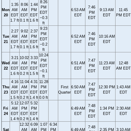
8:26
1:35
8:06
1:44
PM
7:46
Mon
AM
AM
PM
6:53 AM
9:13 AM
11:45
EDT
PM
20
EDT
EDT
EDT
EDT
EDT
PM EDT
−0.3
EDT
1.7 ft
0.1 ft
1.6 ft
ft
9:23
2:27
9:02
2:37
PM
7:46
Tue
AM
AM
PM
6:52 AM
10:16 AM
EDT
PM
21
EDT
EDT
EDT
EDT
EDT
−0.2
EDT
1.7 ft
0.1 ft
1.6 ft
ft
10:24
3:21
10:02
3:33
PM
7:47
Wed
AM
AM
PM
6:51 AM
11:23 AM
12:48
EDT
PM
22
EDT
EDT
EDT
EDT
EDT
AM EDT
−0.1
EDT
1.6 ft
0.2 ft
1.5 ft
ft
4:16
11:04
4:31
11:28
7:47
Thu
AM
AM
PM
PM
First
6:50 AM
12:30 PM
1:43 AM
PM
23
EDT
EDT
EDT
EDT
Quarter
EDT
EDT
EDT
EDT
1.5 ft
0.2 ft
1.4 ft
0.0 ft
5:12
12:07
5:32
7:48
Fri
AM
PM
PM
6:49 AM
1:34 PM
2:30 AM
PM
24
EDT
EDT
EDT
EDT
EDT
EDT
EDT
1.4 ft
0.2 ft
1.4 ft
12:32
6:09
1:07
6:34
7:48
Sat
AM
AM
PM
PM
6:49 AM
2:35 PM
3:10 AM