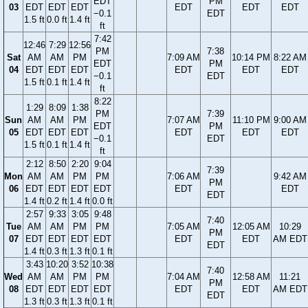
EDT
PM
03
EDT
EDT
EDT
EDT
EDT
EDT
−0.1
EDT
1.5 ft
0.0 ft
1.4 ft
ft
7:42
12:46
7:29
12:56
PM
7:38
Sat
AM
AM
PM
7:09 AM
10:14 PM
8:22 AM
EDT
PM
04
EDT
EDT
EDT
EDT
EDT
EDT
−0.1
EDT
1.5 ft
0.1 ft
1.4 ft
ft
8:22
1:29
8:09
1:38
PM
7:39
Sun
AM
AM
PM
7:07 AM
11:10 PM
9:00 AM
EDT
PM
05
EDT
EDT
EDT
EDT
EDT
EDT
−0.1
EDT
1.5 ft
0.1 ft
1.4 ft
ft
2:12
8:50
2:20
9:04
7:39
Mon
AM
AM
PM
PM
7:06 AM
9:42 AM
PM
06
EDT
EDT
EDT
EDT
EDT
EDT
EDT
1.4 ft
0.2 ft
1.4 ft
0.0 ft
2:57
9:33
3:05
9:48
7:40
Tue
AM
AM
PM
PM
7:05 AM
12:05 AM
10:29
PM
07
EDT
EDT
EDT
EDT
EDT
EDT
AM EDT
EDT
1.4 ft
0.3 ft
1.3 ft
0.1 ft
3:43
10:20
3:52
10:38
7:40
Wed
AM
AM
PM
PM
7:04 AM
12:58 AM
11:21
PM
08
EDT
EDT
EDT
EDT
EDT
EDT
AM EDT
EDT
1.3 ft
0.3 ft
1.3 ft
0.1 ft