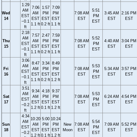
1:29
7:06
1:57
7:09
AM
5:51
Wed
AM
PM
PM
7:08 AM
3:45 AM
2:16 PM
EST
PM
14
EST
EST
EST
EST
EST
EST
−0.1
EST
1.1 ft
0.2 ft
1.1 ft
ft
2:18
7:57
2:47
7:59
AM
5:52
Thu
AM
PM
PM
7:08 AM
4:40 AM
3:04 PM
EST
PM
15
EST
EST
EST
EST
EST
EST
−0.1
EST
1.1 ft
0.2 ft
1.1 ft
ft
3:06
8:47
3:34
8:49
AM
5:53
Fri
AM
PM
PM
7:08 AM
5:34 AM
3:57 PM
EST
PM
16
EST
EST
EST
EST
EST
EST
−0.1
EST
1.1 ft
0.2 ft
1.2 ft
ft
3:51
9:34
4:18
9:37
AM
5:53
Sat
AM
PM
PM
7:08 AM
6:24 AM
4:54 PM
EST
PM
17
EST
EST
EST
EST
EST
EST
−0.2
EST
1.2 ft
0.1 ft
1.2 ft
ft
4:34
10:20
5:00
10:24
AM
5:54
Sun
AM
PM
PM
New
7:08 AM
7:09 AM
5:52 PM
EST
PM
18
EST
EST
EST
Moon
EST
EST
EST
−0.2
EST
1.2 ft
0.1 ft
1.2 ft