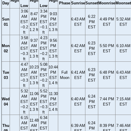
High
High
High
Day
Phase
Sunrise
Sunset
Moonrise
Moonset
Low
Low
3:06
3:34
8:47
9:03
AM
PM
6:22
Sun
AM
PM
6:43 AM
4:49 PM
5:32 AM
EST
EST
PM
01
EST
EST
EST
EST
EST
−0.2
−0.1
EST
1.2 ft
1.3 ft
ft
ft
3:58
4:23
9:37
9:56
AM
PM
6:23
Mon
AM
PM
6:42 AM
5:50 PM
6:10 AM
EST
EST
PM
02
EST
EST
EST
EST
EST
−0.3
−0.2
EST
1.3 ft
1.3 ft
ft
ft
4:47
5:08
10:23
10:44
AM
PM
6:23
Tue
AM
PM
Full
6:41 AM
6:48 PM
6:43 AM
EST
EST
PM
03
EST
EST
Moon
EST
EST
EST
−0.3
−0.2
EST
1.3 ft
1.4 ft
ft
ft
5:32
5:52
11:06
11:30
AM
PM
6:24
Wed
AM
PM
6:40 AM
7:44 PM
7:15 AM
EST
EST
PM
04
EST
EST
EST
EST
EST
−0.2
−0.3
EST
1.3 ft
1.4 ft
ft
ft
6:15
6:34
11:48
AM
PM
6:24
Thu
AM
6:39 AM
8:39 PM
7:46 AM
EST
EST
PM
05
EST
EST
EST
EST