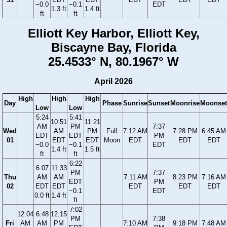
−0.0
−0.1
EDT
1.3 ft
1.4 ft
ft
ft
Elliott Key Harbor, Elliott Key,
Biscayne Bay, Florida
25.4533° N, 80.1967° W
April 2026
High
High
High
Day
Phase
Sunrise
Sunset
Moonrise
Moonset
Low
Low
5:24
5:41
10:51
11:21
AM
PM
7:37
Wed
AM
PM
Full
7:12 AM
7:28 PM
6:45 AM
EDT
EDT
PM
01
EDT
EDT
Moon
EDT
EDT
EDT
−0.0
−0.1
EDT
1.4 ft
1.5 ft
ft
ft
6:22
6:07
11:33
PM
7:37
Thu
AM
AM
7:11 AM
8:23 PM
7:16 AM
EDT
PM
02
EDT
EDT
EDT
EDT
EDT
−0.1
EDT
0.0 ft
1.4 ft
ft
7:02
12:04
6:48
12:15
PM
7:38
Fri
AM
AM
PM
7:10 AM
9:18 PM
7:48 AM