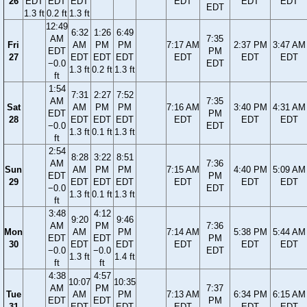
26
EDT
EDT
EDT
EDT
EDT
EDT
EDT
1.3 ft
0.2 ft
1.3 ft
12:49
6:32
1:26
6:49
AM
7:35
Fri
AM
PM
PM
7:17 AM
2:37 PM
3:47 AM
EDT
PM
27
EDT
EDT
EDT
EDT
EDT
EDT
−0.0
EDT
1.3 ft
0.2 ft
1.3 ft
ft
1:54
7:31
2:27
7:52
AM
7:35
Sat
AM
PM
PM
7:16 AM
3:40 PM
4:31 AM
EDT
PM
28
EDT
EDT
EDT
EDT
EDT
EDT
−0.0
EDT
1.3 ft
0.1 ft
1.3 ft
ft
2:54
8:28
3:22
8:51
AM
7:36
Sun
AM
PM
PM
7:15 AM
4:40 PM
5:09 AM
EDT
PM
29
EDT
EDT
EDT
EDT
EDT
EDT
−0.0
EDT
1.3 ft
0.1 ft
1.3 ft
ft
3:48
4:12
9:20
9:46
AM
PM
7:36
Mon
AM
PM
7:14 AM
5:38 PM
5:44 AM
EDT
EDT
PM
30
EDT
EDT
EDT
EDT
EDT
−0.0
−0.0
EDT
1.3 ft
1.4 ft
ft
ft
4:38
4:57
10:07
10:35
AM
PM
7:37
Tue
AM
PM
7:13 AM
6:34 PM
6:15 AM
EDT
EDT
PM
31
EDT
EDT
EDT
EDT
EDT