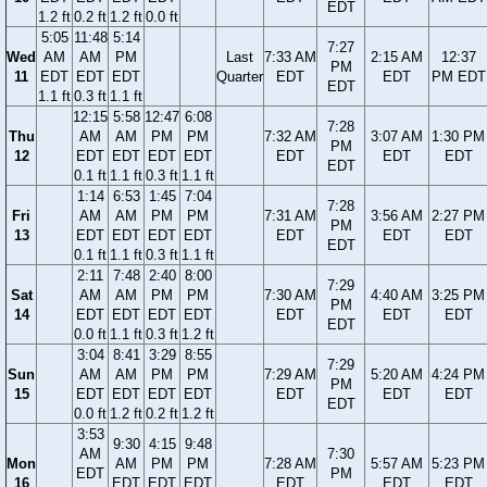
EDT
1.2 ft
0.2 ft
1.2 ft
0.0 ft
5:05
11:48
5:14
7:27
Wed
AM
AM
PM
Last
7:33 AM
2:15 AM
12:37
PM
11
EDT
EDT
EDT
Quarter
EDT
EDT
PM EDT
EDT
1.1 ft
0.3 ft
1.1 ft
12:15
5:58
12:47
6:08
7:28
Thu
AM
AM
PM
PM
7:32 AM
3:07 AM
1:30 PM
PM
12
EDT
EDT
EDT
EDT
EDT
EDT
EDT
EDT
0.1 ft
1.1 ft
0.3 ft
1.1 ft
1:14
6:53
1:45
7:04
7:28
Fri
AM
AM
PM
PM
7:31 AM
3:56 AM
2:27 PM
PM
13
EDT
EDT
EDT
EDT
EDT
EDT
EDT
EDT
0.1 ft
1.1 ft
0.3 ft
1.1 ft
2:11
7:48
2:40
8:00
7:29
Sat
AM
AM
PM
PM
7:30 AM
4:40 AM
3:25 PM
PM
14
EDT
EDT
EDT
EDT
EDT
EDT
EDT
EDT
0.0 ft
1.1 ft
0.3 ft
1.2 ft
3:04
8:41
3:29
8:55
7:29
Sun
AM
AM
PM
PM
7:29 AM
5:20 AM
4:24 PM
PM
15
EDT
EDT
EDT
EDT
EDT
EDT
EDT
EDT
0.0 ft
1.2 ft
0.2 ft
1.2 ft
3:53
9:30
4:15
9:48
AM
7:30
Mon
AM
PM
PM
7:28 AM
5:57 AM
5:23 PM
EDT
PM
16
EDT
EDT
EDT
EDT
EDT
EDT