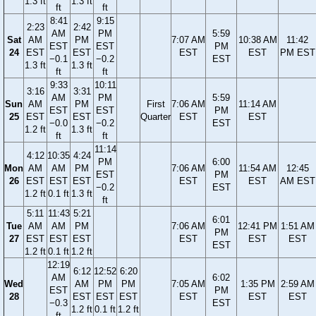
1.3 ft
1.3 ft
ft
ft
8:41
9:15
2:23
2:42
AM
PM
5:59
Sat
AM
PM
7:07 AM
10:38 AM
11:42
EST
EST
PM
24
EST
EST
EST
EST
PM EST
−0.1
−0.2
EST
1.3 ft
1.3 ft
ft
ft
9:33
10:11
3:16
3:31
AM
PM
5:59
Sun
AM
PM
First
7:06 AM
11:14 AM
EST
EST
PM
25
EST
EST
Quarter
EST
EST
−0.0
−0.2
EST
1.2 ft
1.3 ft
ft
ft
11:14
4:12
10:35
4:24
PM
6:00
Mon
AM
AM
PM
7:06 AM
11:54 AM
12:45
EST
PM
26
EST
EST
EST
EST
EST
AM EST
−0.2
EST
1.2 ft
0.1 ft
1.3 ft
ft
5:11
11:43
5:21
6:01
Tue
AM
AM
PM
7:06 AM
12:41 PM
1:51 AM
PM
27
EST
EST
EST
EST
EST
EST
EST
1.2 ft
0.1 ft
1.2 ft
12:19
6:12
12:52
6:20
AM
6:02
Wed
AM
PM
PM
7:05 AM
1:35 PM
2:59 AM
EST
PM
28
EST
EST
EST
EST
EST
EST
−0.3
EST
1.2 ft
0.1 ft
1.2 ft
ft