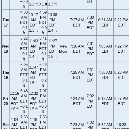
−0.0
EDT
1.2 ft
0.1 ft
1.3 ft
ft
4:38
4:59
10:17
10:38
AM
PM
7:30
Tue
AM
PM
7:27 AM
6:31 AM
6:22 PM
EDT
EDT
PM
17
EDT
EDT
EDT
EDT
EDT
−0.1
−0.0
EDT
1.3 ft
1.4 ft
ft
ft
5:22
5:41
11:03
11:27
AM
PM
7:31
Wed
AM
PM
New
7:26 AM
7:05 AM
7:22 PM
EDT
EDT
PM
18
EDT
EDT
Moon
EDT
EDT
EDT
−0.1
−0.1
EDT
1.4 ft
1.5 ft
ft
ft
6:05
6:23
11:47
AM
PM
7:31
Thu
AM
7:25 AM
7:38 AM
8:23 PM
EDT
EDT
PM
19
EDT
EDT
EDT
EDT
−0.1
−0.2
EDT
1.5 ft
ft
ft
6:48
7:07
12:16
12:32
AM
PM
7:32
Fri
AM
PM
7:24 AM
8:13 AM
9:27 PM
EDT
EDT
PM
20
EDT
EDT
EDT
EDT
EDT
−0.1
−0.3
EDT
1.6 ft
1.5 ft
ft
ft
7:33
7:53
1:04
1:18
AM
PM
7:32
Sat
AM
PM
7:23 AM
8:52 AM
10:33
EDT
EDT
PM