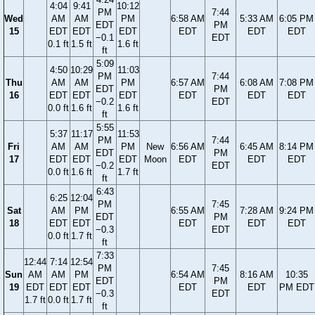
4:04
9:41
10:12
PM
7:44
Wed
AM
AM
PM
6:58 AM
5:33 AM
6:05 PM
EDT
PM
15
EDT
EDT
EDT
EDT
EDT
EDT
−0.1
EDT
0.1 ft
1.5 ft
1.6 ft
ft
5:09
4:50
10:29
11:03
PM
7:44
Thu
AM
AM
PM
6:57 AM
6:08 AM
7:08 PM
EDT
PM
16
EDT
EDT
EDT
EDT
EDT
EDT
−0.2
EDT
0.0 ft
1.6 ft
1.6 ft
ft
5:55
5:37
11:17
11:53
PM
7:44
Fri
AM
AM
PM
New
6:56 AM
6:45 AM
8:14 PM
EDT
PM
17
EDT
EDT
EDT
Moon
EDT
EDT
EDT
−0.2
EDT
0.0 ft
1.6 ft
1.7 ft
ft
6:43
6:25
12:04
PM
7:45
Sat
AM
PM
6:55 AM
7:28 AM
9:24 PM
EDT
PM
18
EDT
EDT
EDT
EDT
EDT
−0.3
EDT
0.0 ft
1.7 ft
ft
7:33
12:44
7:14
12:54
PM
7:45
Sun
AM
AM
PM
6:54 AM
8:16 AM
10:35
EDT
PM
19
EDT
EDT
EDT
EDT
EDT
PM EDT
−0.3
EDT
1.7 ft
0.0 ft
1.7 ft
ft