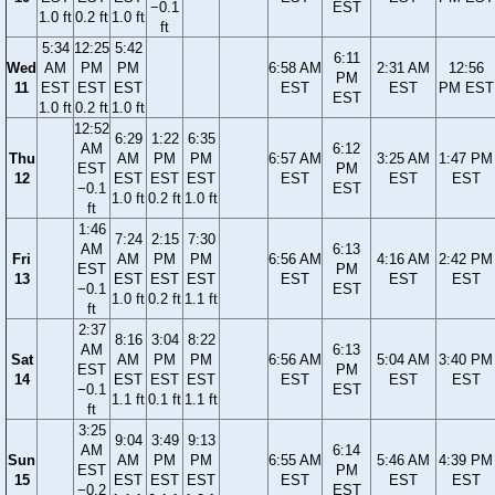
−0.1
EST
1.0 ft
0.2 ft
1.0 ft
ft
5:34
12:25
5:42
6:11
Wed
AM
PM
PM
6:58 AM
2:31 AM
12:56
PM
11
EST
EST
EST
EST
EST
PM EST
EST
1.0 ft
0.2 ft
1.0 ft
12:52
6:29
1:22
6:35
AM
6:12
Thu
AM
PM
PM
6:57 AM
3:25 AM
1:47 PM
EST
PM
12
EST
EST
EST
EST
EST
EST
−0.1
EST
1.0 ft
0.2 ft
1.0 ft
ft
1:46
7:24
2:15
7:30
AM
6:13
Fri
AM
PM
PM
6:56 AM
4:16 AM
2:42 PM
EST
PM
13
EST
EST
EST
EST
EST
EST
−0.1
EST
1.0 ft
0.2 ft
1.1 ft
ft
2:37
8:16
3:04
8:22
AM
6:13
Sat
AM
PM
PM
6:56 AM
5:04 AM
3:40 PM
EST
PM
14
EST
EST
EST
EST
EST
EST
−0.1
EST
1.1 ft
0.1 ft
1.1 ft
ft
3:25
9:04
3:49
9:13
AM
6:14
Sun
AM
PM
PM
6:55 AM
5:46 AM
4:39 PM
EST
PM
15
EST
EST
EST
EST
EST
EST
−0.2
EST