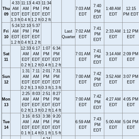
4:33
11:13
4:43
11:34
7:40
Thu
AM
AM
PM
PM
7:03 AM
1:48 AM
12:15
PM
09
EDT
EDT
EDT
EDT
EDT
EDT
PM EDT
EDT
1.3 ft
0.4 ft
1.2 ft
0.2 ft
5:24
12:10
5:37
7:41
Fri
AM
PM
PM
Last
7:02 AM
2:33 AM
1:12 PM
PM
10
EDT
EDT
EDT
Quarter
EDT
EDT
EDT
EDT
1.2 ft
0.4 ft
1.2 ft
12:33
6:17
1:07
6:34
7:41
Sat
AM
AM
PM
PM
7:01 AM
3:14 AM
2:09 PM
PM
11
EDT
EDT
EDT
EDT
EDT
EDT
EDT
EDT
0.2 ft
1.2 ft
0.4 ft
1.2 ft
1:31
7:11
2:01
7:31
7:42
Sun
AM
AM
PM
PM
7:00 AM
3:52 AM
3:07 PM
PM
12
EDT
EDT
EDT
EDT
EDT
EDT
EDT
EDT
0.2 ft
1.3 ft
0.3 ft
1.3 ft
2:25
8:03
2:51
8:27
7:42
Mon
AM
AM
PM
PM
7:00 AM
4:27 AM
4:05 PM
PM
13
EDT
EDT
EDT
EDT
EDT
EDT
EDT
EDT
0.2 ft
1.3 ft
0.2 ft
1.4 ft
3:16
8:53
3:38
9:20
7:43
Tue
AM
AM
PM
PM
6:59 AM
5:00 AM
5:04 PM
PM
14
EDT
EDT
EDT
EDT
EDT
EDT
EDT
EDT
0.1 ft
1.4 ft
0.1 ft
1.5 ft
4:24