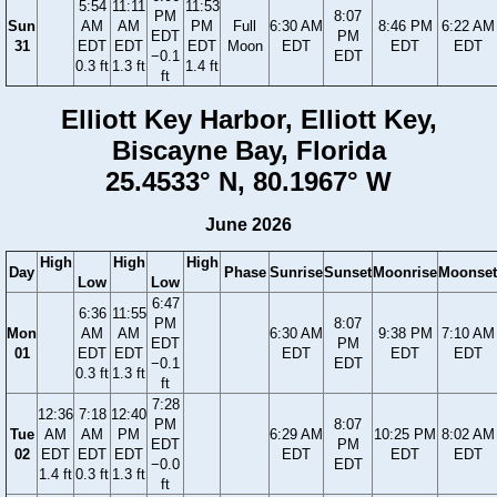
5:54
11:11
11:53
PM
8:07
Sun
AM
AM
PM
Full
6:30 AM
8:46 PM
6:22 AM
EDT
PM
31
EDT
EDT
EDT
Moon
EDT
EDT
EDT
−0.1
EDT
0.3 ft
1.3 ft
1.4 ft
ft
Elliott Key Harbor, Elliott Key,
Biscayne Bay, Florida
25.4533° N, 80.1967° W
June 2026
High
High
High
Day
Phase
Sunrise
Sunset
Moonrise
Moonset
Low
Low
6:47
6:36
11:55
PM
8:07
Mon
AM
AM
6:30 AM
9:38 PM
7:10 AM
EDT
PM
01
EDT
EDT
EDT
EDT
EDT
−0.1
EDT
0.3 ft
1.3 ft
ft
7:28
12:36
7:18
12:40
PM
8:07
Tue
AM
AM
PM
6:29 AM
10:25 PM
8:02 AM
EDT
PM
02
EDT
EDT
EDT
EDT
EDT
EDT
−0.0
EDT
1.4 ft
0.3 ft
1.3 ft
ft