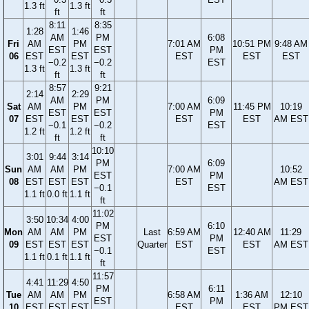
1.3 ft
1.3 ft
ft
ft
8:11
8:35
1:28
1:46
AM
PM
6:08
Fri
AM
PM
7:01 AM
10:51 PM
9:48 AM
EST
EST
PM
06
EST
EST
EST
EST
EST
−0.2
−0.2
EST
1.3 ft
1.3 ft
ft
ft
8:57
9:21
2:14
2:29
AM
PM
6:09
Sat
AM
PM
7:00 AM
11:45 PM
10:19
EST
EST
PM
07
EST
EST
EST
EST
AM EST
−0.1
−0.2
EST
1.2 ft
1.2 ft
ft
ft
10:10
3:01
9:44
3:14
PM
6:09
Sun
AM
AM
PM
7:00 AM
10:52
EST
PM
08
EST
EST
EST
EST
AM EST
−0.1
EST
1.1 ft
0.0 ft
1.1 ft
ft
11:02
3:50
10:34
4:00
PM
6:10
Mon
AM
AM
PM
Last
6:59 AM
12:40 AM
11:29
EST
PM
09
EST
EST
EST
Quarter
EST
EST
AM EST
−0.1
EST
1.1 ft
0.1 ft
1.1 ft
ft
11:57
4:41
11:29
4:50
PM
6:11
Tue
AM
AM
PM
6:58 AM
1:36 AM
12:10
EST
PM
10
EST
EST
EST
EST
EST
PM EST