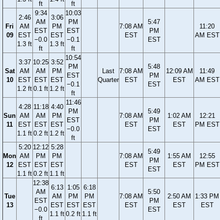
ft
ft
9:34
10:03
2:46
3:06
AM
PM
5:47
Fri
AM
PM
7:08 AM
11:20
EST
EST
PM
09
EST
EST
EST
AM EST
−0.0
−0.1
EST
1.3 ft
1.3 ft
ft
ft
10:54
3:37
10:25
3:52
PM
5:48
Sat
AM
AM
PM
Last
7:08 AM
12:09 AM
11:49
EST
PM
10
EST
EST
EST
Quarter
EST
EST
AM EST
−0.1
EST
1.2 ft
0.1 ft
1.2 ft
ft
11:46
4:28
11:18
4:40
PM
5:49
Sun
AM
AM
PM
7:08 AM
1:02 AM
12:21
EST
PM
11
EST
EST
EST
EST
EST
PM EST
−0.0
EST
1.1 ft
0.2 ft
1.2 ft
ft
5:20
12:12
5:28
5:49
Mon
AM
PM
PM
7:08 AM
1:55 AM
12:55
PM
12
EST
EST
EST
EST
EST
PM EST
EST
1.1 ft
0.2 ft
1.1 ft
12:38
6:13
1:05
6:18
AM
5:50
Tue
AM
PM
PM
7:08 AM
2:50 AM
1:33 PM
EST
PM
13
EST
EST
EST
EST
EST
EST
−0.0
EST
1.1 ft
0.2 ft
1.1 ft
ft