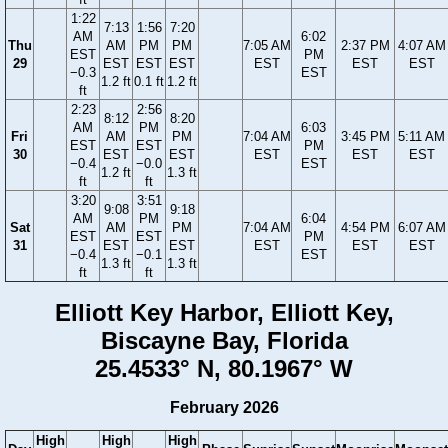
1:22
7:13
1:56
7:20
AM
6:02
Thu
AM
PM
PM
7:05 AM
2:37 PM
4:07 AM
EST
PM
29
EST
EST
EST
EST
EST
EST
−0.3
EST
1.2 ft
0.1 ft
1.2 ft
ft
2:23
2:56
8:12
8:20
AM
PM
6:03
Fri
AM
PM
7:04 AM
3:45 PM
5:11 AM
EST
EST
PM
30
EST
EST
EST
EST
EST
−0.4
−0.0
EST
1.2 ft
1.3 ft
ft
ft
3:20
3:51
9:08
9:18
AM
PM
6:04
Sat
AM
PM
7:04 AM
4:54 PM
6:07 AM
EST
EST
PM
31
EST
EST
EST
EST
EST
−0.4
−0.1
EST
1.3 ft
1.3 ft
ft
ft
Elliott Key Harbor, Elliott Key,
Biscayne Bay, Florida
25.4533° N, 80.1967° W
February 2026
High
High
High