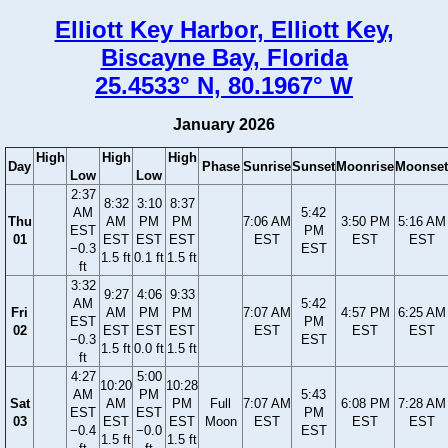
Elliott Key Harbor, Elliott Key,
Biscayne Bay, Florida
25.4533° N, 80.1967° W
January 2026
High
High
High
Day
Phase
Sunrise
Sunset
Moonrise
Moonset
Low
Low
2:37
8:32
3:10
8:37
AM
5:42
Thu
AM
PM
PM
7:06 AM
3:50 PM
5:16 AM
EST
PM
01
EST
EST
EST
EST
EST
EST
−0.3
EST
1.5 ft
0.1 ft
1.5 ft
ft
3:32
9:27
4:06
9:33
AM
5:42
Fri
AM
PM
PM
7:07 AM
4:57 PM
6:25 AM
EST
PM
02
EST
EST
EST
EST
EST
EST
−0.3
EST
1.5 ft
0.0 ft
1.5 ft
ft
4:27
5:00
10:20
10:28
AM
PM
5:43
Sat
AM
PM
Full
7:07 AM
6:08 PM
7:28 AM
EST
EST
PM
03
EST
EST
Moon
EST
EST
EST
−0.4
−0.0
EST
1.5 ft
1.5 ft