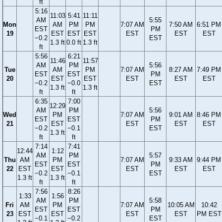
ft
5:16
11:03
5:41
11:11
AM
5:55
Mon
AM
PM
PM
7:07 AM
7:50 AM
6:51 PM
EST
PM
19
EST
EST
EST
EST
EST
EST
−0.2
EST
1.3 ft
0.0 ft
1.3 ft
ft
5:56
6:21
11:46
11:57
AM
PM
5:56
Tue
AM
PM
7:07 AM
8:27 AM
7:49 PM
EST
EST
PM
20
EST
EST
EST
EST
EST
−0.2
−0.0
EST
1.3 ft
1.3 ft
ft
ft
6:35
7:00
12:29
AM
PM
5:56
Wed
PM
7:07 AM
9:01 AM
8:46 PM
EST
EST
PM
21
EST
EST
EST
EST
−0.2
−0.1
EST
1.3 ft
ft
ft
7:14
7:41
12:44
1:12
AM
PM
5:57
Thu
AM
PM
7:07 AM
9:33 AM
9:44 PM
EST
EST
PM
22
EST
EST
EST
EST
EST
−0.2
−0.1
EST
1.3 ft
1.3 ft
ft
ft
7:56
8:26
1:33
1:56
AM
PM
5:58
Fri
AM
PM
7:07 AM
10:05 AM
10:42
EST
EST
PM
23
EST
EST
EST
EST
PM EST
−0.1
−0.2
EST