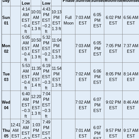
Day
Phase
Sunrise
Sunset
Moonrise
Moonset
Low
Low
4:14
4:43
10:01
10:13
AM
PM
6:05
Sun
AM
PM
Full
7:03 AM
6:02 PM
6:56 AM
EST
EST
PM
01
EST
EST
Moon
EST
EST
EST
−0.4
−0.2
EST
1.3 ft
1.3 ft
ft
ft
5:05
5:32
10:50
11:04
AM
PM
6:05
Mon
AM
PM
7:03 AM
7:05 PM
7:37 AM
EST
EST
PM
02
EST
EST
EST
EST
EST
−0.4
−0.2
EST
1.3 ft
1.3 ft
ft
ft
5:53
6:19
11:35
11:54
AM
PM
6:06
Tue
AM
PM
7:02 AM
8:05 PM
8:14 AM
EST
EST
PM
03
EST
EST
EST
EST
EST
−0.4
−0.3
EST
1.4 ft
1.3 ft
ft
ft
6:40
7:04
12:20
AM
PM
6:07
Wed
PM
7:02 AM
9:02 PM
8:46 AM
EST
EST
PM
04
EST
EST
EST
EST
−0.3
−0.3
EST
1.3 ft
ft
ft
7:26
7:49
12:41
1:03
AM
PM
6:07
Thu
AM
PM
7:01 AM
9:57 PM
9:17 AM
EST
EST
PM
05
EST
EST
EST
EST
EST
−0.3
−0.3
EST