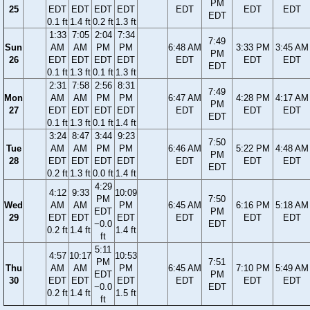
PM
25
EDT
EDT
EDT
EDT
EDT
EDT
EDT
EDT
0.1 ft
1.4 ft
0.2 ft
1.3 ft
1:33
7:05
2:04
7:34
7:49
Sun
AM
AM
PM
PM
6:48 AM
3:33 PM
3:45 AM
PM
26
EDT
EDT
EDT
EDT
EDT
EDT
EDT
EDT
0.1 ft
1.3 ft
0.1 ft
1.3 ft
2:31
7:58
2:56
8:31
7:49
Mon
AM
AM
PM
PM
6:47 AM
4:28 PM
4:17 AM
PM
27
EDT
EDT
EDT
EDT
EDT
EDT
EDT
EDT
0.1 ft
1.3 ft
0.1 ft
1.4 ft
3:24
8:47
3:44
9:23
7:50
Tue
AM
AM
PM
PM
6:46 AM
5:22 PM
4:48 AM
PM
28
EDT
EDT
EDT
EDT
EDT
EDT
EDT
EDT
0.2 ft
1.3 ft
0.0 ft
1.4 ft
4:29
4:12
9:33
10:09
PM
7:50
Wed
AM
AM
PM
6:45 AM
6:16 PM
5:18 AM
EDT
PM
29
EDT
EDT
EDT
EDT
EDT
EDT
−0.0
EDT
0.2 ft
1.4 ft
1.4 ft
ft
5:11
4:57
10:17
10:53
PM
7:51
Thu
AM
AM
PM
6:45 AM
7:10 PM
5:49 AM
EDT
PM
30
EDT
EDT
EDT
EDT
EDT
EDT
−0.0
EDT
0.2 ft
1.4 ft
1.5 ft
ft