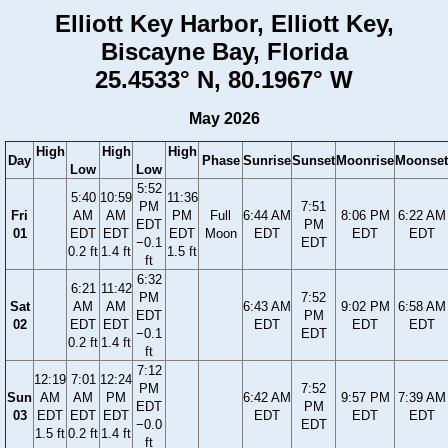
Elliott Key Harbor, Elliott Key,
Biscayne Bay, Florida
25.4533° N, 80.1967° W
May 2026
High
High
High
Day
Phase
Sunrise
Sunset
Moonrise
Moonset
Low
Low
5:52
5:40
10:59
11:36
PM
7:51
Fri
AM
AM
PM
Full
6:44 AM
8:06 PM
6:22 AM
EDT
PM
01
EDT
EDT
EDT
Moon
EDT
EDT
EDT
−0.1
EDT
0.2 ft
1.4 ft
1.5 ft
ft
6:32
6:21
11:42
PM
7:52
Sat
AM
AM
6:43 AM
9:02 PM
6:58 AM
EDT
PM
02
EDT
EDT
EDT
EDT
EDT
−0.1
EDT
0.2 ft
1.4 ft
ft
7:12
12:19
7:01
12:24
PM
7:52
Sun
AM
AM
PM
6:42 AM
9:57 PM
7:39 AM
EDT
PM
03
EDT
EDT
EDT
EDT
EDT
EDT
−0.0
EDT
1.5 ft
0.2 ft
1.4 ft
ft