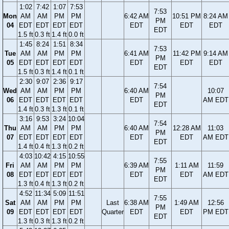
1:02
7:42
1:07
7:53
7:53
Mon
AM
AM
PM
PM
6:42 AM
10:51 PM
8:24 AM
PM
04
EDT
EDT
EDT
EDT
EDT
EDT
EDT
EDT
1.5 ft
0.3 ft
1.4 ft
0.0 ft
1:45
8:24
1:51
8:34
7:53
Tue
AM
AM
PM
PM
6:41 AM
11:42 PM
9:14 AM
PM
05
EDT
EDT
EDT
EDT
EDT
EDT
EDT
EDT
1.5 ft
0.3 ft
1.4 ft
0.1 ft
2:30
9:07
2:36
9:17
7:54
Wed
AM
AM
PM
PM
6:40 AM
10:07
PM
06
EDT
EDT
EDT
EDT
EDT
AM EDT
EDT
1.4 ft
0.3 ft
1.3 ft
0.1 ft
3:16
9:53
3:24
10:04
7:54
Thu
AM
AM
PM
PM
6:40 AM
12:28 AM
11:03
PM
07
EDT
EDT
EDT
EDT
EDT
EDT
AM EDT
EDT
1.4 ft
0.4 ft
1.3 ft
0.2 ft
4:03
10:42
4:15
10:55
7:55
Fri
AM
AM
PM
PM
6:39 AM
1:11 AM
11:59
PM
08
EDT
EDT
EDT
EDT
EDT
EDT
AM EDT
EDT
1.3 ft
0.4 ft
1.3 ft
0.2 ft
4:52
11:34
5:09
11:51
7:55
Sat
AM
AM
PM
PM
Last
6:38 AM
1:49 AM
12:56
PM
09
EDT
EDT
EDT
EDT
Quarter
EDT
EDT
PM EDT
EDT
1.3 ft
0.3 ft
1.3 ft
0.2 ft