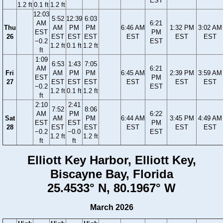
EST
1.2 ft
0.1 ft
1.2 ft
12:03
5:52
12:39
6:03
AM
6:21
Thu
AM
PM
PM
6:46 AM
1:32 PM
3:02 AM
EST
PM
26
EST
EST
EST
EST
EST
EST
−0.2
EST
1.2 ft
0.1 ft
1.2 ft
ft
1:09
6:53
1:43
7:05
AM
6:21
Fri
AM
PM
PM
6:45 AM
2:39 PM
3:59 AM
EST
PM
27
EST
EST
EST
EST
EST
EST
−0.2
EST
1.2 ft
0.1 ft
1.2 ft
ft
2:10
2:41
7:52
8:06
AM
PM
6:22
Sat
AM
PM
6:44 AM
3:45 PM
4:49 AM
EST
EST
PM
28
EST
EST
EST
EST
EST
−0.2
−0.0
EST
1.2 ft
1.2 ft
ft
ft
Elliott Key Harbor, Elliott Key,
Biscayne Bay, Florida
25.4533° N, 80.1967° W
March 2026