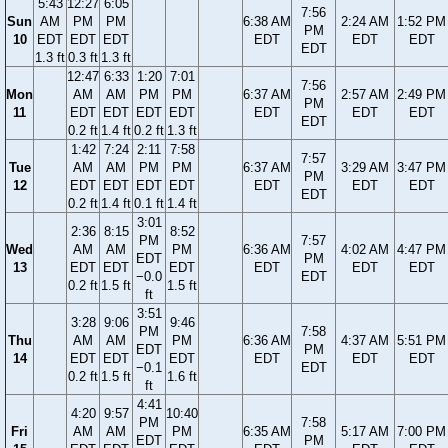
5:43
12:27
6:05
7:56
Sun
AM
PM
PM
6:38 AM
2:24 AM
1:52 PM
PM
10
EDT
EDT
EDT
EDT
EDT
EDT
EDT
1.3 ft
0.3 ft
1.3 ft
12:47
6:33
1:20
7:01
7:56
Mon
AM
AM
PM
PM
6:37 AM
2:57 AM
2:49 PM
PM
11
EDT
EDT
EDT
EDT
EDT
EDT
EDT
EDT
0.2 ft
1.4 ft
0.2 ft
1.3 ft
1:42
7:24
2:11
7:58
7:57
Tue
AM
AM
PM
PM
6:37 AM
3:29 AM
3:47 PM
PM
12
EDT
EDT
EDT
EDT
EDT
EDT
EDT
EDT
0.2 ft
1.4 ft
0.1 ft
1.4 ft
3:01
2:36
8:15
8:52
PM
7:57
Wed
AM
AM
PM
6:36 AM
4:02 AM
4:47 PM
EDT
PM
13
EDT
EDT
EDT
EDT
EDT
EDT
−0.0
EDT
0.2 ft
1.5 ft
1.5 ft
ft
3:51
3:28
9:06
9:46
PM
7:58
Thu
AM
AM
PM
6:36 AM
4:37 AM
5:51 PM
EDT
PM
14
EDT
EDT
EDT
EDT
EDT
EDT
−0.1
EDT
0.2 ft
1.5 ft
1.6 ft
ft
4:41
4:20
9:57
10:40
PM
7:58
Fri
AM
AM
PM
6:35 AM
5:17 AM
7:00 PM
EDT
PM