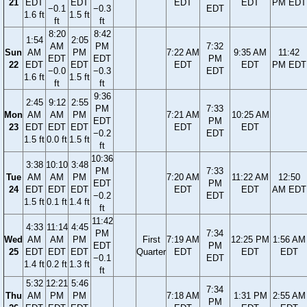
21
EDT
EDT
EDT
EDT
PM EDT
−0.1
−0.3
EDT
1.6 ft
1.5 ft
ft
ft
8:20
8:42
1:54
2:05
AM
PM
7:32
Sun
AM
PM
7:22 AM
9:35 AM
11:42
EDT
EDT
PM
22
EDT
EDT
EDT
EDT
PM EDT
−0.0
−0.3
EDT
1.6 ft
1.5 ft
ft
ft
9:36
2:45
9:12
2:55
PM
7:33
Mon
AM
AM
PM
7:21 AM
10:25 AM
EDT
PM
23
EDT
EDT
EDT
EDT
EDT
−0.2
EDT
1.5 ft
0.0 ft
1.5 ft
ft
10:36
3:38
10:10
3:48
PM
7:33
Tue
AM
AM
PM
7:20 AM
11:22 AM
12:50
EDT
PM
24
EDT
EDT
EDT
EDT
EDT
AM EDT
−0.2
EDT
1.5 ft
0.1 ft
1.4 ft
ft
11:42
4:33
11:14
4:45
PM
7:34
Wed
AM
AM
PM
First
7:19 AM
12:25 PM
1:56 AM
EDT
PM
25
EDT
EDT
EDT
Quarter
EDT
EDT
EDT
−0.1
EDT
1.4 ft
0.2 ft
1.3 ft
ft
5:32
12:21
5:46
7:34
Thu
AM
PM
PM
7:18 AM
1:31 PM
2:55 AM
PM