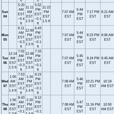
ft
ft
5:20
5:52
11:11
11:22
AM
PM
5:44
Sun
AM
PM
7:07 AM
7:17 PM
8:21 AM
EST
EST
PM
04
EST
EST
EST
EST
EST
−0.4
−0.1
EST
1.5 ft
1.5 ft
ft
ft
6:11
6:43
12:00
AM
PM
5:44
Mon
PM
7:07 AM
8:23 PM
9:06 AM
EST
EST
PM
05
EST
EST
EST
EST
−0.3
−0.1
EST
1.5 ft
ft
ft
7:02
7:33
12:14
12:48
AM
PM
5:45
Tue
AM
PM
7:07 AM
9:24 PM
9:45 AM
EST
EST
PM
06
EST
EST
EST
EST
EST
−0.3
−0.1
EST
1.5 ft
1.5 ft
ft
ft
7:53
8:23
1:05
1:34
AM
PM
5:46
Wed
AM
PM
7:08 AM
10:21 PM
10:19
EST
EST
PM
07
EST
EST
EST
EST
AM EST
−0.2
−0.1
EST
1.4 ft
1.4 ft
ft
ft
8:43
9:12
1:56
2:20
AM
PM
5:47
Thu
AM
PM
7:08 AM
11:16 PM
10:50
EST
EST
PM
08
EST
EST
EST
EST
AM EST
−0.1
−0.1
EST
1.3 ft
1.4 ft