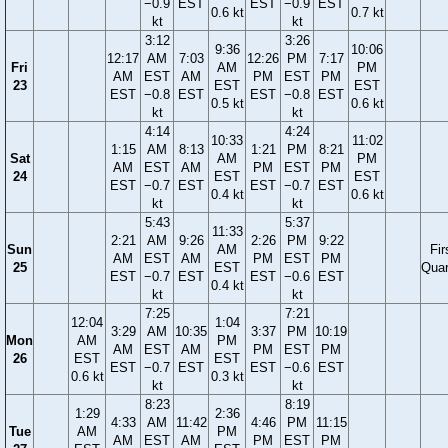
−0.9
EST
EST
−0.9
EST
0.6 kt
0.7 kt
kt
kt
3:12
3:26
9:36
10:06
12:17
AM
7:03
12:26
PM
7:17
Fri
AM
PM
AM
EST
AM
PM
EST
PM
23
EST
EST
EST
−0.8
EST
EST
−0.8
EST
0.5 kt
0.6 kt
kt
kt
4:14
4:24
10:33
11:02
1:15
AM
8:13
1:21
PM
8:21
Sat
AM
PM
AM
EST
AM
PM
EST
PM
24
EST
EST
EST
−0.7
EST
EST
−0.7
EST
0.4 kt
0.6 kt
kt
kt
5:43
5:37
11:33
2:21
AM
9:26
2:26
PM
9:22
Sun
AM
Fir
AM
EST
AM
PM
EST
PM
25
EST
Quar
EST
−0.7
EST
EST
−0.6
EST
0.4 kt
kt
kt
7:25
7:21
12:04
1:04
3:29
AM
10:35
3:37
PM
10:19
Mon
AM
PM
AM
EST
AM
PM
EST
PM
26
EST
EST
EST
−0.7
EST
EST
−0.6
EST
0.6 kt
0.3 kt
kt
kt
8:23
8:19
1:29
2:36
4:33
AM
11:42
4:46
PM
11:15
Tue
AM
PM
AM
EST
AM
PM
EST
PM