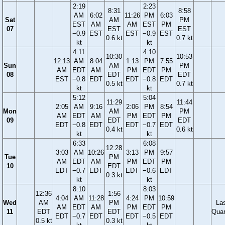
2:19
2:23
8:31
8:58
AM
6:02
11:26
PM
6:03
Sat
AM
PM
EST
AM
AM
EST
PM
07
EST
EST
−0.9
EST
EST
−0.9
EST
0.6 kt
0.7 kt
kt
kt
4:11
4:10
10:30
10:53
12:13
AM
8:04
1:13
PM
7:55
Sun
AM
PM
AM
EDT
AM
PM
EDT
PM
08
EDT
EDT
EST
−0.8
EDT
EDT
−0.8
EDT
0.5 kt
0.7 kt
kt
kt
5:12
5:04
11:29
11:44
2:05
AM
9:16
2:06
PM
8:54
Mon
AM
PM
AM
EDT
AM
PM
EDT
PM
09
EDT
EDT
EDT
−0.8
EDT
EDT
−0.7
EDT
0.4 kt
0.6 kt
kt
kt
6:33
6:08
12:28
3:03
AM
10:26
3:13
PM
9:57
Tue
PM
AM
EDT
AM
PM
EDT
PM
10
EDT
EDT
−0.7
EDT
EDT
−0.6
EDT
0.3 kt
kt
kt
8:10
8:03
12:36
1:56
4:04
AM
11:28
4:24
PM
10:59
Wed
AM
PM
La
AM
EDT
AM
PM
EDT
PM
11
EDT
EDT
Quar
EDT
−0.7
EDT
EDT
−0.5
EDT
0.5 kt
0.3 kt