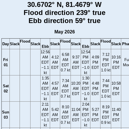
30.6702° N, 81.4679° W
Flood direction 239° true
Ebb direction 59° true
May 2026
Flood
Flood
Flood
Day
Slack
Slack
Slack
Slack
Slack
Slack
Pha
Ebb
Ebb
12:56
12:54
6:58
7:12
AM
4:12
9:37
PM
4:09
10:16
Fri
AM
PM
Ful
EDT
AM
AM
EDT
PM
PM
01
EDT
EDT
Mo
−1.1
EDT
EDT
−1.0
EDT
EDT
0.7 kt
1.0 kt
kt
kt
1:35
1:30
7:34
7:44
AM
4:57
10:20
PM
4:48
10:58
Sat
AM
PM
EDT
AM
AM
EDT
PM
PM
02
EDT
EDT
−1.1
EDT
EDT
−1.0
EDT
EDT
0.7 kt
1.0 kt
kt
kt
2:11
2:04
8:10
8:19
AM
5:42
11:04
PM
5:27
11:40
Sun
AM
PM
EDT
AM
AM
EDT
PM
PM
03
EDT
EDT
−1.1
EDT
EDT
−1.0
EDT
EDT
0.7 kt
0.9 kt
kt
kt