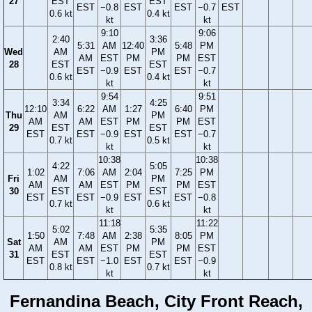
27
EST
EST
EST
−0.8
EST
EST
−0.7
EST
0.6 kt
0.4 kt
kt
kt
9:10
9:06
2:40
3:36
5:31
AM
12:40
5:48
PM
Wed
AM
PM
AM
EST
PM
PM
EST
28
EST
EST
EST
−0.9
EST
EST
−0.7
0.6 kt
0.4 kt
kt
kt
9:54
9:51
3:34
4:25
12:10
6:22
AM
1:27
6:40
PM
Thu
AM
PM
AM
AM
EST
PM
PM
EST
29
EST
EST
EST
EST
−0.9
EST
EST
−0.7
0.7 kt
0.5 kt
kt
kt
10:38
10:38
4:22
5:05
1:02
7:06
AM
2:04
7:25
PM
Fri
AM
PM
AM
AM
EST
PM
PM
EST
30
EST
EST
EST
EST
−0.9
EST
EST
−0.8
0.7 kt
0.6 kt
kt
kt
11:18
11:22
5:02
5:35
1:50
7:48
AM
2:38
8:05
PM
Sat
AM
PM
AM
AM
EST
PM
PM
EST
31
EST
EST
EST
EST
−1.0
EST
EST
−0.9
0.8 kt
0.7 kt
kt
kt
Fernandina Beach, City Front Reach,