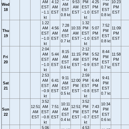
AM
4:12
9:53
PM
4:25
10:23
Wed
AM
PM
EST
AM
AM
EST
PM
PM
18
EST
EST
−1.1
EST
EST
−1.0
EST
EST
0.8 kt
0.8 kt
kt
kt
1:22
1:32
7:28
7:52
AM
4:56
10:33
PM
5:07
11:09
Thu
AM
PM
EST
AM
AM
EST
PM
PM
19
EST
EST
−1.0
EST
EST
−1.0
EST
EST
0.7 kt
0.8 kt
kt
kt
2:04
2:12
8:15
8:44
AM
5:44
11:15
PM
5:52
11:58
Fri
AM
PM
EST
AM
AM
EST
PM
PM
20
EST
EST
−1.0
EST
EST
−0.9
EST
EST
0.6 kt
0.7 kt
kt
kt
2:53
2:59
9:11
9:41
AM
6:41
12:00
PM
6:44
Sat
AM
PM
EST
AM
PM
EST
PM
21
EST
EST
−0.9
EST
EST
−0.8
EST
0.5 kt
0.7 kt
kt
kt
3:52
3:52
10:11
10:34
12:51
AM
7:51
12:51
PM
7:43
Sun
AM
PM
AM
EST
AM
PM
EST
PM
22
EST
EST
EST
−0.8
EST
EST
−0.7
EST
0.4 kt
0.6 kt
kt
kt
5:06
4:53