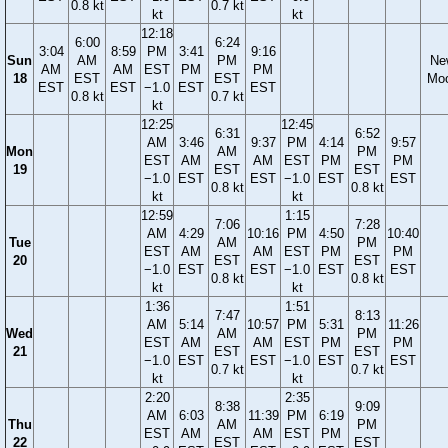
0.8 kt
0.7 kt
kt
kt
12:18
6:00
6:24
3:04
8:59
PM
3:41
9:16
Sun
AM
PM
Ne
AM
AM
EST
PM
PM
18
EST
EST
Mo
EST
EST
−1.0
EST
EST
0.8 kt
0.7 kt
kt
12:25
12:45
6:31
6:52
AM
3:46
9:37
PM
4:14
9:57
Mon
AM
PM
EST
AM
AM
EST
PM
PM
19
EST
EST
−1.0
EST
EST
−1.0
EST
EST
0.8 kt
0.8 kt
kt
kt
12:59
1:15
7:06
7:28
AM
4:29
10:16
PM
4:50
10:40
Tue
AM
PM
EST
AM
AM
EST
PM
PM
20
EST
EST
−1.0
EST
EST
−1.0
EST
EST
0.8 kt
0.8 kt
kt
kt
1:36
1:51
7:47
8:13
AM
5:14
10:57
PM
5:31
11:26
Wed
AM
PM
EST
AM
AM
EST
PM
PM
21
EST
EST
−1.0
EST
EST
−1.0
EST
EST
0.7 kt
0.7 kt
kt
kt
2:20
2:35
8:38
9:09
AM
6:03
11:39
PM
6:19
Thu
AM
PM
EST
AM
AM
EST
PM
22
EST
EST