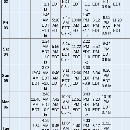
02
EDT
EDT
−1.1
EDT
EDT
−1.1
EDT
EDT
0.8 kt
0.9 kt
kt
kt
1:46
1:47
7:45
8:03
AM
5:10
10:40
PM
5:12
11:20
Fri
AM
PM
EDT
AM
AM
EDT
PM
PM
03
EDT
EDT
−1.1
EDT
EDT
−1.1
EDT
EDT
0.7 kt
0.9 kt
kt
kt
2:24
2:22
8:24
8:42
AM
5:56
11:22
PM
5:52
Sat
AM
PM
EDT
AM
AM
EDT
PM
04
EDT
EDT
−1.0
EDT
EDT
−1.0
EDT
0.7 kt
0.9 kt
kt
kt
3:03
3:00
9:11
9:28
12:04
AM
6:46
12:06
PM
6:34
Sun
AM
PM
AM
EDT
AM
PM
EDT
PM
05
EDT
EDT
EDT
−1.0
EDT
EDT
−0.9
EDT
0.6 kt
0.8 kt
kt
kt
3:48
3:43
10:07
10:19
12:48
AM
7:42
12:51
PM
7:20
Mon
AM
PM
AM
EDT
AM
PM
EDT
PM
06
EDT
EDT
EDT
−0.9
EDT
EDT
−0.8
EDT
0.5 kt
0.7 kt
kt
kt
4:39
4:33
11:04
11:11
1:34
AM
8:45
1:40
PM
8:17
Tue
AM
PM