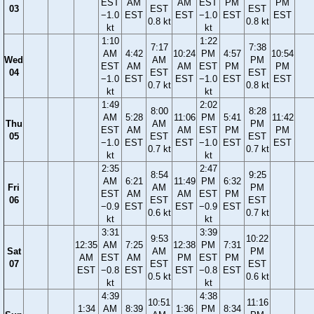
EST
AM
AM
EST
PM
PM
03
EST
EST
−1.0
EST
EST
−1.0
EST
EST
0.8 kt
0.8 kt
kt
kt
1:10
1:22
7:17
7:38
AM
4:42
10:24
PM
4:57
10:54
Wed
AM
PM
EST
AM
AM
EST
PM
PM
04
EST
EST
−1.0
EST
EST
−1.0
EST
EST
0.7 kt
0.8 kt
kt
kt
1:49
2:02
8:00
8:28
AM
5:28
11:06
PM
5:41
11:42
Thu
AM
PM
EST
AM
AM
EST
PM
PM
05
EST
EST
−1.0
EST
EST
−1.0
EST
EST
0.7 kt
0.7 kt
kt
kt
2:35
2:47
8:54
9:25
AM
6:21
11:49
PM
6:32
Fri
AM
PM
EST
AM
AM
EST
PM
06
EST
EST
−0.9
EST
EST
−0.9
EST
0.6 kt
0.7 kt
kt
kt
3:31
3:39
9:53
10:22
12:35
AM
7:25
12:38
PM
7:31
Sat
AM
PM
AM
EST
AM
PM
EST
PM
07
EST
EST
EST
−0.8
EST
EST
−0.8
EST
0.5 kt
0.6 kt
kt
kt
4:39
4:38
10:51
11:16
1:34
AM
8:39
1:36
PM
8:34