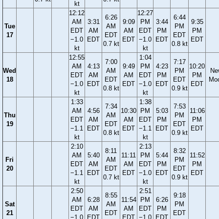
kt
12:12
12:27
6:26
6:44
AM
3:31
9:09
PM
3:44
9:35
Tue
AM
PM
EDT
AM
AM
EDT
PM
PM
17
EDT
EDT
−1.0
EDT
EDT
−1.0
EDT
EDT
0.7 kt
0.8 kt
kt
kt
12:55
1:04
7:00
7:17
AM
4:13
9:49
PM
4:23
10:20
Wed
AM
PM
Ne
EDT
AM
AM
EDT
PM
PM
18
EDT
EDT
Mo
−1.0
EDT
EDT
−1.0
EDT
EDT
0.8 kt
0.9 kt
kt
kt
1:33
1:38
7:34
7:53
AM
4:56
10:30
PM
5:03
11:06
Thu
AM
PM
EDT
AM
AM
EDT
PM
PM
19
EDT
EDT
−1.1
EDT
EDT
−1.1
EDT
EDT
0.8 kt
0.9 kt
kt
kt
2:10
2:13
8:11
8:32
AM
5:40
11:11
PM
5:44
11:52
Fri
AM
PM
EDT
AM
AM
EDT
PM
PM
20
EDT
EDT
−1.1
EDT
EDT
−1.0
EDT
EDT
0.7 kt
0.9 kt
kt
kt
2:50
2:51
8:55
9:18
AM
6:28
11:54
PM
6:26
Sat
AM
PM
EDT
AM
AM
EDT
PM
21
EDT
EDT
−1.0
EDT
EDT
−1.0
EDT