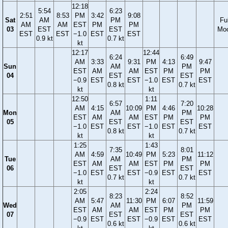
12:18
5:54
6:23
2:51
8:53
PM
3:42
9:08
Sat
AM
PM
Ful
AM
AM
EST
PM
PM
03
EST
EST
Mo
EST
EST
−1.0
EST
EST
0.9 kt
0.7 kt
kt
12:17
12:44
6:24
6:49
AM
3:33
9:31
PM
4:13
9:47
Sun
AM
PM
EST
AM
AM
EST
PM
PM
04
EST
EST
−0.9
EST
EST
−1.0
EST
EST
0.8 kt
0.7 kt
kt
kt
12:50
1:11
6:57
7:20
AM
4:15
10:09
PM
4:46
10:28
Mon
AM
PM
EST
AM
AM
EST
PM
PM
05
EST
EST
−1.0
EST
EST
−1.0
EST
EST
0.8 kt
0.7 kt
kt
kt
1:25
1:43
7:35
8:01
AM
4:59
10:49
PM
5:23
11:12
Tue
AM
PM
EST
AM
AM
EST
PM
PM
06
EST
EST
−1.0
EST
EST
−0.9
EST
EST
0.7 kt
0.7 kt
kt
kt
2:05
2:24
8:23
8:52
AM
5:47
11:30
PM
6:07
11:59
Wed
AM
PM
EST
AM
AM
EST
PM
PM
07
EST
EST
−0.9
EST
EST
−0.9
EST
EST
0.6 kt
0.6 kt