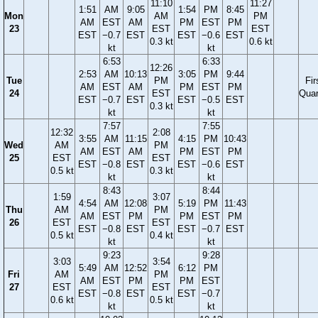
11:10
11:27
1:51
AM
9:05
1:54
PM
8:45
Mon
AM
PM
AM
EST
AM
PM
EST
PM
23
EST
EST
EST
−0.7
EST
EST
−0.6
EST
0.3 kt
0.6 kt
kt
kt
6:53
6:33
12:26
2:53
AM
10:13
3:05
PM
9:44
Tue
PM
Fir
AM
EST
AM
PM
EST
PM
24
EST
Quar
EST
−0.7
EST
EST
−0.5
EST
0.3 kt
kt
kt
7:57
7:55
12:32
2:08
3:55
AM
11:15
4:15
PM
10:43
Wed
AM
PM
AM
EST
AM
PM
EST
PM
25
EST
EST
EST
−0.8
EST
EST
−0.6
EST
0.5 kt
0.3 kt
kt
kt
8:43
8:44
1:59
3:07
4:54
AM
12:08
5:19
PM
11:43
Thu
AM
PM
AM
EST
PM
PM
EST
PM
26
EST
EST
EST
−0.8
EST
EST
−0.7
EST
0.5 kt
0.4 kt
kt
kt
9:23
9:28
3:03
3:54
5:49
AM
12:52
6:12
PM
Fri
AM
PM
AM
EST
PM
PM
EST
27
EST
EST
EST
−0.8
EST
EST
−0.7
0.6 kt
0.5 kt
kt
kt