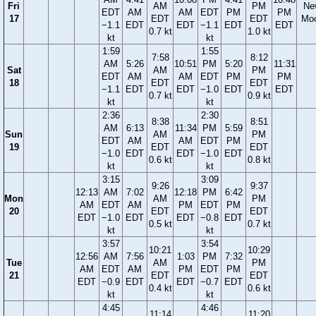
Fri
AM
PM
Ne
EDT
AM
AM
EDT
PM
PM
17
EDT
EDT
Mo
−1.1
EDT
EDT
−1.1
EDT
EDT
0.7 kt
1.0 kt
kt
kt
1:59
1:55
7:58
8:12
AM
5:26
10:51
PM
5:20
11:31
Sat
AM
PM
EDT
AM
AM
EDT
PM
PM
18
EDT
EDT
−1.1
EDT
EDT
−1.0
EDT
EDT
0.7 kt
0.9 kt
kt
kt
2:36
2:30
8:38
8:51
AM
6:13
11:34
PM
5:59
Sun
AM
PM
EDT
AM
AM
EDT
PM
19
EDT
EDT
−1.0
EDT
EDT
−1.0
EDT
0.6 kt
0.8 kt
kt
kt
3:15
3:09
9:26
9:37
12:13
AM
7:02
12:18
PM
6:42
Mon
AM
PM
AM
EDT
AM
PM
EDT
PM
20
EDT
EDT
EDT
−1.0
EDT
EDT
−0.8
EDT
0.5 kt
0.7 kt
kt
kt
3:57
3:54
10:21
10:29
12:56
AM
7:56
1:03
PM
7:32
Tue
AM
PM
AM
EDT
AM
PM
EDT
PM
21
EDT
EDT
EDT
−0.9
EDT
EDT
−0.7
EDT
0.4 kt
0.6 kt
kt
kt
4:45
4:46
11:14
11:20