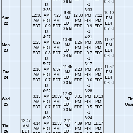
0.6 kt
0.8 kt
kt
kt
3:35
3:33
9:49
10:10
12:38
AM
7:23
12:38
PM
7:12
Sun
AM
PM
AM
EDT
AM
PM
EDT
PM
22
EDT
EDT
EDT
−0.9
EDT
EDT
−0.9
EDT
0.5 kt
0.7 kt
kt
kt
4:27
4:21
10:49
11:02
1:25
AM
8:27
1:26
PM
8:05
Mon
AM
PM
AM
EDT
AM
PM
EDT
PM
23
EDT
EDT
EDT
−0.8
EDT
EDT
−0.7
EDT
0.4 kt
0.6 kt
kt
kt
5:27
5:17
11:45
11:52
2:16
AM
9:37
2:23
PM
9:07
Tue
AM
PM
AM
EDT
AM
PM
EDT
PM
24
EDT
EDT
EDT
−0.7
EDT
EDT
−0.6
EDT
0.3 kt
0.6 kt
kt
kt
6:52
6:28
12:43
3:13
AM
10:39
3:31
PM
10:13
Wed
PM
Fir
AM
EDT
AM
PM
EDT
PM
25
EDT
Quar
EDT
−0.7
EDT
EDT
−0.5
EDT
0.3 kt
kt
kt
8:20
8:24
12:47
2:11
4:14
AM
11:33
4:39
PM
11:17
Thu
AM
PM
AM
EDT
AM
PM
EDT
PM
26
EDT
EDT