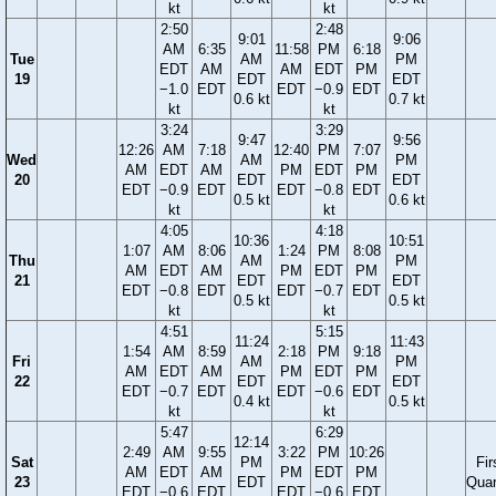
kt
kt
2:50
2:48
9:01
9:06
AM
6:35
11:58
PM
6:18
Tue
AM
PM
EDT
AM
AM
EDT
PM
19
EDT
EDT
−1.0
EDT
EDT
−0.9
EDT
0.6 kt
0.7 kt
kt
kt
3:24
3:29
9:47
9:56
12:26
AM
7:18
12:40
PM
7:07
Wed
AM
PM
AM
EDT
AM
PM
EDT
PM
20
EDT
EDT
EDT
−0.9
EDT
EDT
−0.8
EDT
0.5 kt
0.6 kt
kt
kt
4:05
4:18
10:36
10:51
1:07
AM
8:06
1:24
PM
8:08
Thu
AM
PM
AM
EDT
AM
PM
EDT
PM
21
EDT
EDT
EDT
−0.8
EDT
EDT
−0.7
EDT
0.5 kt
0.5 kt
kt
kt
4:51
5:15
11:24
11:43
1:54
AM
8:59
2:18
PM
9:18
Fri
AM
PM
AM
EDT
AM
PM
EDT
PM
22
EDT
EDT
EDT
−0.7
EDT
EDT
−0.6
EDT
0.4 kt
0.5 kt
kt
kt
5:47
6:29
12:14
2:49
AM
9:55
3:22
PM
10:26
Sat
PM
Fir
AM
EDT
AM
PM
EDT
PM
23
EDT
Quar
EDT
−0.6
EDT
EDT
−0.6
EDT