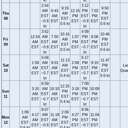
kt
kt
2:54
3:12
9:19
9:50
AM
6:43
12:15
PM
7:02
Thu
AM
PM
EST
AM
PM
EST
PM
08
EST
EST
−0.8
EST
EST
−0.8
EST
0.6 kt
0.6 kt
kt
kt
3:52
4:09
10:16
10:46
12:54
AM
7:50
1:07
PM
8:06
Fri
AM
PM
AM
EST
AM
PM
EST
PM
09
EST
EST
EST
−0.8
EST
EST
−0.7
EST
0.5 kt
0.6 kt
kt
kt
5:04
5:17
11:13
11:47
1:59
AM
9:01
2:09
PM
9:10
Sat
AM
PM
La
AM
EST
AM
PM
EST
PM
10
EST
EST
Quar
EST
−0.7
EST
EST
−0.7
EST
0.4 kt
0.6 kt
kt
kt
6:59
7:00
12:25
3:10
AM
10:10
3:18
PM
10:09
Sun
PM
AM
EST
AM
PM
EST
PM
11
EST
EST
−0.7
EST
EST
−0.7
EST
0.4 kt
kt
kt
8:07
8:06
1:09
2:09
4:17
AM
11:18
4:27
PM
11:04
Mon
AM
PM
AM
EST
AM
PM
EST
PM
12
EST
EST
EST
−0.8
EST
EST
−0.7
EST
0.6 kt
0.4 kt