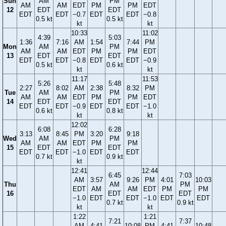
Sun
AM
PM
AM
AM
EDT
PM
PM
EDT
12
EDT
EDT
EDT
EDT
−0.7
EDT
EDT
−0.8
0.5 kt
0.5 kt
kt
kt
10:33
11:02
4:39
5:03
1:36
7:16
AM
1:54
7:44
PM
Mon
AM
PM
AM
AM
EDT
PM
PM
EDT
13
EDT
EDT
EDT
EDT
−0.8
EDT
EDT
−0.9
0.5 kt
0.6 kt
kt
kt
11:17
11:53
5:26
5:48
2:27
8:02
AM
2:38
8:32
PM
Tue
AM
PM
AM
AM
EDT
PM
PM
EDT
14
EDT
EDT
EDT
EDT
−0.9
EDT
EDT
−1.0
0.6 kt
0.8 kt
kt
kt
12:02
6:08
6:28
3:13
8:45
PM
3:20
9:18
Wed
AM
PM
AM
AM
EDT
PM
PM
15
EDT
EDT
EDT
EDT
−1.0
EDT
EDT
0.7 kt
0.9 kt
kt
12:41
12:44
6:45
7:03
AM
3:57
9:26
PM
4:01
10:03
Thu
AM
PM
EDT
AM
AM
EDT
PM
PM
16
EDT
EDT
−1.0
EDT
EDT
−1.0
EDT
EDT
0.7 kt
0.9 kt
kt
kt
1:22
1:21
7:21
7:37
AM
4:41
10:08
PM
4:41
10:48