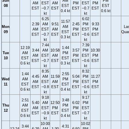
Sun
AM
PM
AM
EST
AM
PM
EST
PM
08
EST
EST
EST
−0.7
EST
EST
−0.7
EST
0.4 kt
0.6 kt
kt
kt
6:25
6:02
11:57
2:39
AM
9:51
2:45
PM
9:33
Mon
AM
La
AM
EST
AM
PM
EST
PM
09
EST
Quar
EST
−0.7
EST
EST
−0.6
EST
0.3 kt
kt
kt
7:44
7:39
12:19
1:44
3:44
AM
10:58
3:57
PM
10:30
Tue
AM
PM
AM
EST
AM
PM
EST
PM
10
EST
EST
EST
−0.7
EST
EST
−0.6
EST
0.6 kt
0.3 kt
kt
kt
8:35
8:32
1:44
2:55
4:45
AM
11:59
5:04
PM
11:27
Wed
AM
PM
AM
EST
AM
PM
EST
PM
11
EST
EST
EST
−0.8
EST
EST
−0.6
EST
0.6 kt
0.4 kt
kt
kt
9:18
9:17
2:51
3:48
5:40
AM
12:50
6:02
PM
Thu
AM
PM
AM
EST
PM
PM
EST
12
EST
EST
EST
−0.9
EST
EST
−0.7
0.6 kt
0.4 kt
kt
kt
10:00
10:02
3:44
4:31
12:24
6:29
AM
1:30
6:50
PM