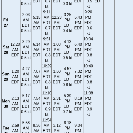
EDT
−0.7
EDT
EDT
−0.5
EDT
0.5 kt
0.3 kt
kt
kt
9:11
9:20
2:03
3:25
5:15
AM
12:23
5:43
PM
Fri
AM
PM
AM
EDT
PM
PM
EDT
27
EDT
EDT
EDT
−0.7
EDT
EDT
−0.6
0.5 kt
0.4 kt
kt
kt
9:51
10:04
3:29
4:13
12:20
6:14
AM
1:08
6:40
PM
Sat
AM
PM
AM
AM
EDT
PM
PM
EDT
28
EDT
EDT
EDT
EDT
−0.8
EDT
EDT
−0.8
0.5 kt
0.5 kt
kt
kt
10:29
10:49
4:27
4:57
1:20
7:07
AM
1:50
7:32
PM
Sun
AM
PM
AM
AM
EDT
PM
PM
EDT
29
EDT
EDT
EDT
EDT
−0.8
EDT
EDT
−0.8
0.5 kt
0.6 kt
kt
kt
11:10
11:38
5:17
5:39
2:13
7:54
AM
2:31
8:19
PM
Mon
AM
PM
AM
AM
EDT
PM
PM
EDT
30
EDT
EDT
EDT
EDT
−0.9
EDT
EDT
−0.9
0.6 kt
0.7 kt
kt
kt
11:54
5:58
6:18
2:59
8:36
AM
3:12
9:04
Tue
AM
PM
AM
AM
EDT
PM
PM