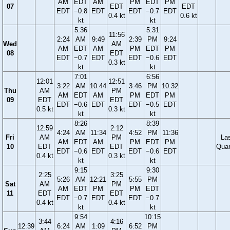
AM
EDT
AM
PM
EDT
PM
07
EDT
EDT
EDT
−0.8
EDT
EDT
−0.7
EDT
0.4 kt
0.6 kt
kt
kt
5:36
5:31
11:56
2:24
AM
9:49
2:39
PM
9:24
Wed
AM
AM
EDT
AM
PM
EDT
PM
08
EDT
EDT
−0.7
EDT
EDT
−0.6
EDT
0.3 kt
kt
kt
7:01
6:56
12:01
12:51
3:22
AM
10:44
3:46
PM
10:32
Thu
AM
PM
AM
EDT
AM
PM
EDT
PM
09
EDT
EDT
EDT
−0.6
EDT
EDT
−0.5
EDT
0.5 kt
0.3 kt
kt
kt
8:26
8:39
12:59
2:12
4:24
AM
11:34
4:52
PM
11:36
Fri
AM
PM
La
AM
EDT
AM
PM
EDT
PM
10
EDT
EDT
Quar
EDT
−0.6
EDT
EDT
−0.6
EDT
0.4 kt
0.3 kt
kt
kt
9:15
9:30
2:25
3:25
5:26
AM
12:21
5:55
PM
Sat
AM
PM
AM
EDT
PM
PM
EDT
11
EDT
EDT
EDT
−0.7
EDT
EDT
−0.7
0.4 kt
0.4 kt
kt
kt
9:54
10:15
3:44
4:16
12:39
6:24
AM
1:09
6:52
PM