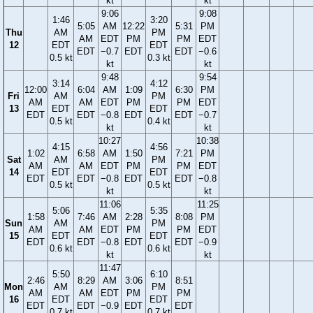
kt
kt
9:06
9:08
1:46
3:20
5:05
AM
12:22
5:31
PM
Thu
AM
PM
AM
EDT
PM
PM
EDT
12
EDT
EDT
EDT
−0.7
EDT
EDT
−0.6
0.5 kt
0.3 kt
kt
kt
9:48
9:54
3:14
4:12
12:00
6:04
AM
1:09
6:30
PM
Fri
AM
PM
AM
AM
EDT
PM
PM
EDT
13
EDT
EDT
EDT
EDT
−0.8
EDT
EDT
−0.7
0.5 kt
0.4 kt
kt
kt
10:27
10:38
4:15
4:56
1:02
6:58
AM
1:50
7:21
PM
Sat
AM
PM
AM
AM
EDT
PM
PM
EDT
14
EDT
EDT
EDT
EDT
−0.8
EDT
EDT
−0.8
0.5 kt
0.5 kt
kt
kt
11:06
11:25
5:06
5:35
1:58
7:46
AM
2:28
8:08
PM
Sun
AM
PM
AM
AM
EDT
PM
PM
EDT
15
EDT
EDT
EDT
EDT
−0.8
EDT
EDT
−0.9
0.6 kt
0.6 kt
kt
kt
11:47
5:50
6:10
2:46
8:29
AM
3:06
8:51
Mon
AM
PM
AM
AM
EDT
PM
PM
16
EDT
EDT
EDT
EDT
−0.9
EDT
EDT
0.7 kt
0.7 kt