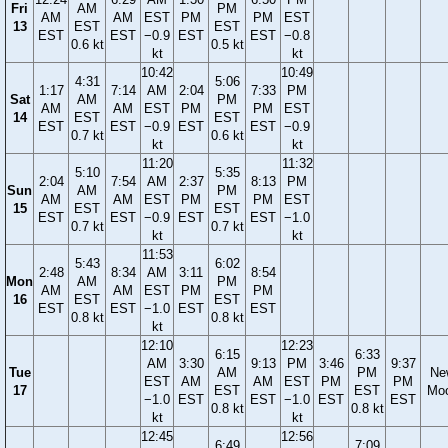
Fri
AM
PM
AM
AM
EST
PM
PM
EST
13
EST
EST
EST
EST
−0.9
EST
EST
−0.8
0.6 kt
0.5 kt
kt
kt
10:42
10:49
4:31
5:06
1:17
7:14
AM
2:04
7:33
PM
Sat
AM
PM
AM
AM
EST
PM
PM
EST
14
EST
EST
EST
EST
−0.9
EST
EST
−0.9
0.7 kt
0.6 kt
kt
kt
11:20
11:32
5:10
5:35
2:04
7:54
AM
2:37
8:13
PM
Sun
AM
PM
AM
AM
EST
PM
PM
EST
15
EST
EST
EST
EST
−0.9
EST
EST
−1.0
0.7 kt
0.7 kt
kt
kt
11:53
5:43
6:02
2:48
8:34
AM
3:11
8:54
Mon
AM
PM
AM
AM
EST
PM
PM
16
EST
EST
EST
EST
−1.0
EST
EST
0.8 kt
0.8 kt
kt
12:10
12:23
6:15
6:33
AM
3:30
9:13
PM
3:46
9:37
Tue
AM
PM
Ne
EST
AM
AM
EST
PM
PM
17
EST
EST
Mo
−1.0
EST
EST
−1.0
EST
EST
0.8 kt
0.8 kt
kt
kt
12:45
12:56
6:49
7:09