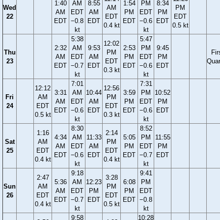
1:40
AM
8:55
1:54
PM
8:34
Wed
AM
PM
AM
EDT
AM
PM
EDT
PM
22
EDT
EDT
EDT
−0.8
EDT
EDT
−0.6
EDT
0.4 kt
0.5 kt
kt
kt
5:38
5:47
12:02
2:32
AM
9:53
2:53
PM
9:45
Thu
PM
Fir
AM
EDT
AM
PM
EDT
PM
23
EDT
Quar
EDT
−0.7
EDT
EDT
−0.6
EDT
0.3 kt
kt
kt
7:01
7:31
12:12
12:56
3:31
AM
10:44
3:59
PM
10:52
Fri
AM
PM
AM
EDT
AM
PM
EDT
PM
24
EDT
EDT
EDT
−0.6
EDT
EDT
−0.6
EDT
0.5 kt
0.3 kt
kt
kt
8:30
8:52
1:16
2:14
4:34
AM
11:33
5:05
PM
11:55
Sat
AM
PM
AM
EDT
AM
PM
EDT
PM
25
EDT
EDT
EDT
−0.6
EDT
EDT
−0.7
EDT
0.4 kt
0.4 kt
kt
kt
9:18
9:41
2:47
3:28
5:36
AM
12:23
6:08
PM
Sun
AM
PM
AM
EDT
PM
PM
EDT
26
EDT
EDT
EDT
−0.7
EDT
EDT
−0.8
0.4 kt
0.5 kt
kt
kt
9:58
10:28