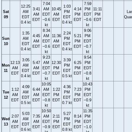
7:04
7:59
12:25
1:03
3:41
AM
10:45
4:14
PM
11:11
Sat
AM
PM
La
AM
EDT
AM
PM
EDT
PM
09
EDT
EDT
Quar
EDT
−0.6
EDT
EDT
−0.6
EDT
0.4 kt
0.4 kt
kt
kt
8:34
9:06
1:35
2:24
4:45
AM
11:36
5:21
PM
Sun
AM
PM
AM
EDT
AM
PM
EDT
10
EDT
EDT
EDT
−0.6
EDT
EDT
−0.7
0.4 kt
0.4 kt
kt
kt
9:23
9:54
3:05
3:39
12:13
5:47
AM
12:30
6:25
PM
Mon
AM
PM
AM
AM
EDT
PM
PM
EDT
11
EDT
EDT
EDT
EDT
−0.7
EDT
EDT
−0.8
0.4 kt
0.5 kt
kt
kt
10:05
10:43
4:09
4:36
1:12
6:44
AM
1:22
7:23
PM
Tue
AM
PM
AM
AM
EDT
PM
PM
EDT
12
EDT
EDT
EDT
EDT
−0.8
EDT
EDT
−0.9
0.5 kt
0.7 kt
kt
kt
10:50
11:35
5:03
5:27
2:07
7:35
AM
2:11
8:14
PM
Wed
AM
PM
AM
AM
EDT
PM
PM
EDT
13
EDT
EDT
EDT
EDT
−0.9
EDT
EDT
−1.0
0.6 kt
0.8 kt