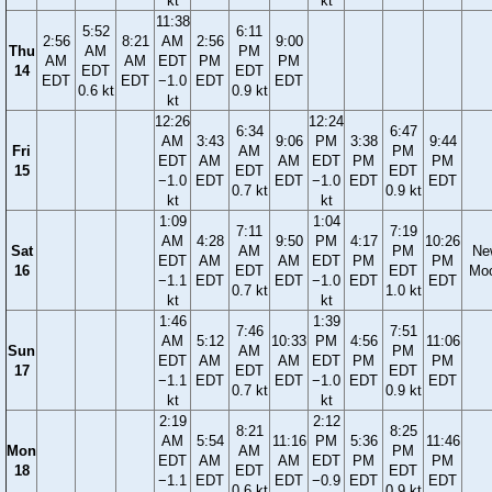
kt
kt
11:38
5:52
6:11
2:56
8:21
AM
2:56
9:00
Thu
AM
PM
AM
AM
EDT
PM
PM
14
EDT
EDT
EDT
EDT
−1.0
EDT
EDT
0.6 kt
0.9 kt
kt
12:26
12:24
6:34
6:47
AM
3:43
9:06
PM
3:38
9:44
Fri
AM
PM
EDT
AM
AM
EDT
PM
PM
15
EDT
EDT
−1.0
EDT
EDT
−1.0
EDT
EDT
0.7 kt
0.9 kt
kt
kt
1:09
1:04
7:11
7:19
AM
4:28
9:50
PM
4:17
10:26
Sat
AM
PM
Ne
EDT
AM
AM
EDT
PM
PM
16
EDT
EDT
Mo
−1.1
EDT
EDT
−1.0
EDT
EDT
0.7 kt
1.0 kt
kt
kt
1:46
1:39
7:46
7:51
AM
5:12
10:33
PM
4:56
11:06
Sun
AM
PM
EDT
AM
AM
EDT
PM
PM
17
EDT
EDT
−1.1
EDT
EDT
−1.0
EDT
EDT
0.7 kt
0.9 kt
kt
kt
2:19
2:12
8:21
8:25
AM
5:54
11:16
PM
5:36
11:46
Mon
AM
PM
EDT
AM
AM
EDT
PM
PM
18
EDT
EDT
−1.1
EDT
EDT
−0.9
EDT
EDT
0.6 kt
0.9 kt