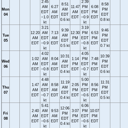
2:45
2:39
8:51
8:58
AM
6:27
11:47
PM
6:08
Mon
AM
PM
EDT
AM
AM
EDT
PM
04
EDT
EDT
−1.0
EDT
EDT
−0.9
EDT
0.6 kt
0.8 kt
kt
kt
3:21
3:19
9:39
9:46
12:20
AM
7:13
12:30
PM
6:53
Tue
AM
PM
AM
EDT
AM
PM
EDT
PM
05
EDT
EDT
EDT
−0.9
EDT
EDT
−0.8
EDT
0.5 kt
0.7 kt
kt
kt
4:02
4:05
10:31
10:39
1:02
AM
8:04
1:14
PM
7:48
Wed
AM
PM
AM
EDT
AM
PM
EDT
PM
06
EDT
EDT
EDT
−0.8
EDT
EDT
−0.7
EDT
0.4 kt
0.6 kt
kt
kt
4:48
5:00
11:19
11:31
1:47
AM
8:58
2:05
PM
8:56
Thu
AM
PM
AM
EDT
AM
PM
EDT
PM
07
EDT
EDT
EDT
−0.7
EDT
EDT
−0.6
EDT
0.4 kt
0.5 kt
kt
kt
5:41
6:06
12:06
2:40
AM
9:53
3:07
PM
10:07
Fri
PM
AM
EDT
AM
PM
EDT
PM
08
EDT
EDT
−0.6
EDT
EDT
−0.6
EDT
0.4 kt
kt
kt