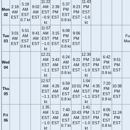
11:22
11:43
5:18
5:37
2:18
8:02
AM
2:39
8:23
PM
Mon
AM
PM
AM
AM
EST
PM
PM
EST
02
EST
EST
EST
EST
−0.9
EST
EST
−1.0
0.7 kt
0.8 kt
kt
kt
11:57
5:51
6:08
3:01
8:41
AM
3:15
9:06
Tue
AM
PM
Ful
AM
AM
EST
PM
PM
03
EST
EST
Mo
EST
EST
−1.0
EST
EST
0.8 kt
0.8 kt
kt
12:21
12:30
6:24
6:42
AM
3:43
9:21
PM
3:54
9:51
Wed
AM
PM
EST
AM
AM
EST
PM
PM
04
EST
EST
−1.1
EST
EST
−1.0
EST
EST
0.8 kt
0.9 kt
kt
kt
12:57
1:04
6:59
7:20
AM
4:26
10:01
PM
4:35
10:38
Thu
AM
PM
EST
AM
AM
EST
PM
PM
05
EST
EST
−1.1
EST
EST
−1.1
EST
EST
0.8 kt
0.9 kt
kt
kt
1:35
1:41
7:40
8:05
AM
5:11
10:43
PM
5:17
11:24
Fri
AM
PM
EST
AM
AM
EST
PM
PM
06
EST
EST
−1.0
EST
EST
−1.0
EST
EST
0.7 kt
0.8 kt
kt
kt