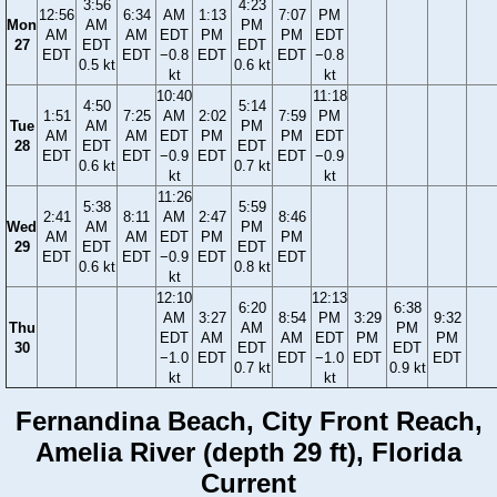
3:56
4:23
12:56
6:34
AM
1:13
7:07
PM
Mon
AM
PM
AM
AM
EDT
PM
PM
EDT
27
EDT
EDT
EDT
EDT
−0.8
EDT
EDT
−0.8
0.5 kt
0.6 kt
kt
kt
10:40
11:18
4:50
5:14
1:51
7:25
AM
2:02
7:59
PM
Tue
AM
PM
AM
AM
EDT
PM
PM
EDT
28
EDT
EDT
EDT
EDT
−0.9
EDT
EDT
−0.9
0.6 kt
0.7 kt
kt
kt
11:26
5:38
5:59
2:41
8:11
AM
2:47
8:46
Wed
AM
PM
AM
AM
EDT
PM
PM
29
EDT
EDT
EDT
EDT
−0.9
EDT
EDT
0.6 kt
0.8 kt
kt
12:10
12:13
6:20
6:38
AM
3:27
8:54
PM
3:29
9:32
Thu
AM
PM
EDT
AM
AM
EDT
PM
PM
30
EDT
EDT
−1.0
EDT
EDT
−1.0
EDT
EDT
0.7 kt
0.9 kt
kt
kt
Fernandina Beach, City Front Reach,
Amelia River (depth 29 ft), Florida
Current