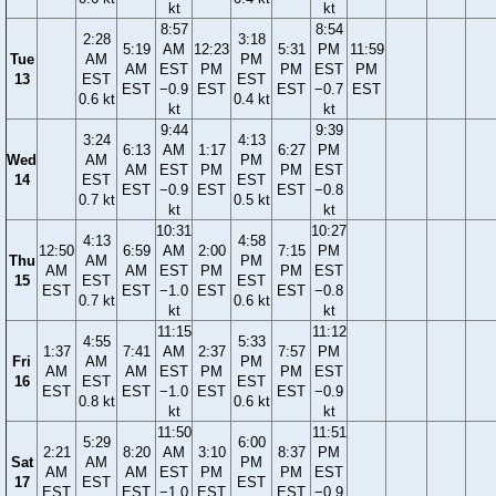
kt
kt
8:57
8:54
2:28
3:18
5:19
AM
12:23
5:31
PM
11:59
Tue
AM
PM
AM
EST
PM
PM
EST
PM
13
EST
EST
EST
−0.9
EST
EST
−0.7
EST
0.6 kt
0.4 kt
kt
kt
9:44
9:39
3:24
4:13
6:13
AM
1:17
6:27
PM
Wed
AM
PM
AM
EST
PM
PM
EST
14
EST
EST
EST
−0.9
EST
EST
−0.8
0.7 kt
0.5 kt
kt
kt
10:31
10:27
4:13
4:58
12:50
6:59
AM
2:00
7:15
PM
Thu
AM
PM
AM
AM
EST
PM
PM
EST
15
EST
EST
EST
EST
−1.0
EST
EST
−0.8
0.7 kt
0.6 kt
kt
kt
11:15
11:12
4:55
5:33
1:37
7:41
AM
2:37
7:57
PM
Fri
AM
PM
AM
AM
EST
PM
PM
EST
16
EST
EST
EST
EST
−1.0
EST
EST
−0.9
0.8 kt
0.6 kt
kt
kt
11:50
11:51
5:29
6:00
2:21
8:20
AM
3:10
8:37
PM
Sat
AM
PM
AM
AM
EST
PM
PM
EST
17
EST
EST
EST
EST
−1.0
EST
EST
−0.9