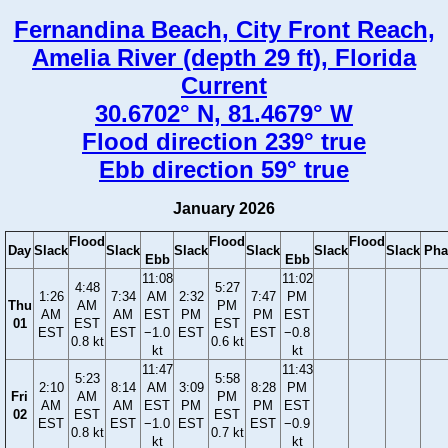
Fernandina Beach, City Front Reach,
Amelia River (depth 29 ft), Florida
Current
30.6702° N, 81.4679° W
Flood direction 239° true
Ebb direction 59° true
January 2026
Flood
Flood
Flood
Day
Slack
Slack
Slack
Slack
Slack
Slack
Pha
Ebb
Ebb
11:08
11:02
4:48
5:27
1:26
7:34
AM
2:32
7:47
PM
Thu
AM
PM
AM
AM
EST
PM
PM
EST
01
EST
EST
EST
EST
−1.0
EST
EST
−0.8
0.8 kt
0.6 kt
kt
kt
11:47
11:43
5:23
5:58
2:10
8:14
AM
3:09
8:28
PM
Fri
AM
PM
AM
AM
EST
PM
PM
EST
02
EST
EST
EST
EST
−1.0
EST
EST
−0.9
0.8 kt
0.7 kt
kt
kt