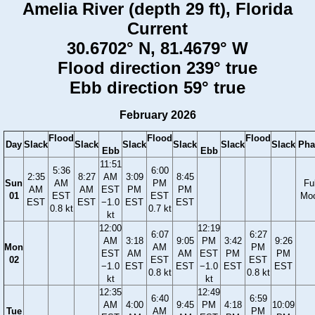
Amelia River (depth 29 ft), Florida
Current
30.6702° N, 81.4679° W
Flood direction 239° true
Ebb direction 59° true
February 2026
Flood
Flood
Flood
Day
Slack
Slack
Slack
Slack
Slack
Slack
Pha
Ebb
Ebb
11:51
5:36
6:00
2:35
8:27
AM
3:09
8:45
Sun
AM
PM
Ful
AM
AM
EST
PM
PM
01
EST
EST
Mo
EST
EST
−1.0
EST
EST
0.8 kt
0.7 kt
kt
12:00
12:19
6:07
6:27
AM
3:18
9:05
PM
3:42
9:26
Mon
AM
PM
EST
AM
AM
EST
PM
PM
02
EST
EST
−1.0
EST
EST
−1.0
EST
EST
0.8 kt
0.8 kt
kt
kt
12:35
12:49
6:40
6:59
AM
4:00
9:45
PM
4:18
10:09
Tue
AM
PM