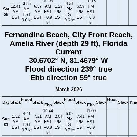
10:03
10:13
3:55
4:34
12:41
6:37
AM
1:29
6:59
PM
Sat
AM
PM
AM
AM
EST
PM
PM
EST
28
EST
EST
EST
EST
−0.9
EST
EST
−0.8
0.6 kt
0.6 kt
kt
kt
Fernandina Beach, City Front Reach,
Amelia River (depth 29 ft), Florida
Current
30.6702° N, 81.4679° W
Flood direction 239° true
Ebb direction 59° true
March 2026
Flood
Flood
Flood
Day
Slack
Slack
Slack
Slack
Slack
Slack
Pha
Ebb
Ebb
10:44
11:00
4:41
5:07
1:32
7:21
AM
2:04
7:41
PM
Sun
AM
PM
AM
AM
EST
PM
PM
EST
01
EST
EST
EST
EST
−0.9
EST
EST
−0.9
0.7 kt
0.7 kt
kt
kt