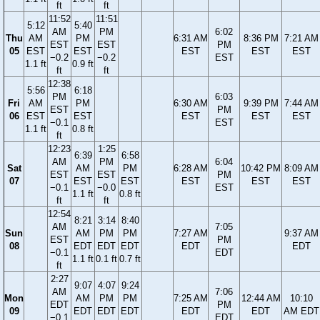
ft
ft
11:52
11:51
5:12
5:40
AM
PM
6:02
Thu
AM
PM
6:31 AM
8:36 PM
7:21 AM
EST
EST
PM
05
EST
EST
EST
EST
EST
−0.2
−0.2
EST
1.1 ft
0.9 ft
ft
ft
12:38
5:56
6:18
PM
6:03
Fri
AM
PM
6:30 AM
9:39 PM
7:44 AM
EST
PM
06
EST
EST
EST
EST
EST
−0.1
EST
1.1 ft
0.8 ft
ft
12:23
1:25
6:39
6:58
AM
PM
6:04
Sat
AM
PM
6:28 AM
10:42 PM
8:09 AM
EST
EST
PM
07
EST
EST
EST
EST
EST
−0.1
−0.0
EST
1.1 ft
0.8 ft
ft
ft
12:54
8:21
3:14
8:40
AM
7:05
Sun
AM
PM
PM
7:27 AM
9:37 AM
EST
PM
08
EDT
EDT
EDT
EDT
EDT
−0.1
EDT
1.1 ft
0.1 ft
0.7 ft
ft
2:27
9:07
4:07
9:24
AM
7:06
Mon
AM
PM
PM
7:25 AM
12:44 AM
10:10
EDT
PM
09
EDT
EDT
EDT
EDT
EDT
AM EDT
−0.1
EDT