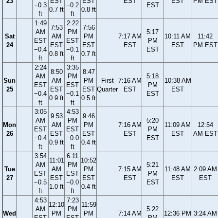
23
EST
EST
EST
EST
PM EST
−0.3
−0.2
EST
0.7 ft
0.8 ft
ft
ft
1:49
2:22
7:53
7:56
AM
PM
5:17
Sat
AM
PM
7:17 AM
10:11 AM
11:42
EST
EST
PM
24
EST
EST
EST
EST
PM EST
−0.4
−0.1
EST
0.8 ft
0.7 ft
ft
ft
2:24
3:35
8:50
8:47
AM
PM
5:18
Sun
AM
PM
First
7:16 AM
10:38 AM
EST
EST
PM
25
EST
EST
Quarter
EST
EST
−0.4
−0.1
EST
0.9 ft
0.5 ft
ft
ft
3:05
4:53
9:53
9:46
AM
PM
5:20
Mon
AM
PM
7:16 AM
11:09 AM
12:54
EST
EST
PM
26
EST
EST
EST
EST
AM EST
−0.4
−0.0
EST
0.9 ft
0.4 ft
ft
ft
3:54
6:11
11:01
10:52
AM
PM
5:21
Tue
AM
PM
7:15 AM
11:48 AM
2:09 AM
EST
EST
PM
27
EST
EST
EST
EST
EST
−0.5
−0.0
EST
1.0 ft
0.4 ft
ft
ft
4:53
7:23
12:10
11:59
AM
PM
5:22
Wed
PM
PM
7:14 AM
12:36 PM
3:24 AM
EST
EST
PM