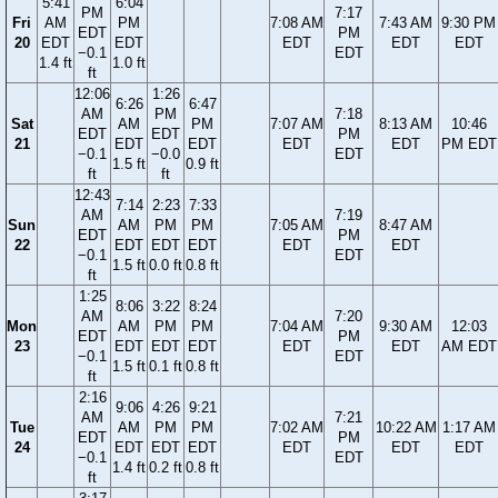
5:41
6:04
PM
7:17
Fri
AM
PM
7:08 AM
7:43 AM
9:30 PM
EDT
PM
20
EDT
EDT
EDT
EDT
EDT
−0.1
EDT
1.4 ft
1.0 ft
ft
12:06
1:26
6:26
6:47
AM
PM
7:18
Sat
AM
PM
7:07 AM
8:13 AM
10:46
EDT
EDT
PM
21
EDT
EDT
EDT
EDT
PM EDT
−0.1
−0.0
EDT
1.5 ft
0.9 ft
ft
ft
12:43
7:14
2:23
7:33
AM
7:19
Sun
AM
PM
PM
7:05 AM
8:47 AM
EDT
PM
22
EDT
EDT
EDT
EDT
EDT
−0.1
EDT
1.5 ft
0.0 ft
0.8 ft
ft
1:25
8:06
3:22
8:24
AM
7:20
Mon
AM
PM
PM
7:04 AM
9:30 AM
12:03
EDT
PM
23
EDT
EDT
EDT
EDT
EDT
AM EDT
−0.1
EDT
1.5 ft
0.1 ft
0.8 ft
ft
2:16
9:06
4:26
9:21
AM
7:21
Tue
AM
PM
PM
7:02 AM
10:22 AM
1:17 AM
EDT
PM
24
EDT
EDT
EDT
EDT
EDT
EDT
−0.1
EDT
1.4 ft
0.2 ft
0.8 ft
ft