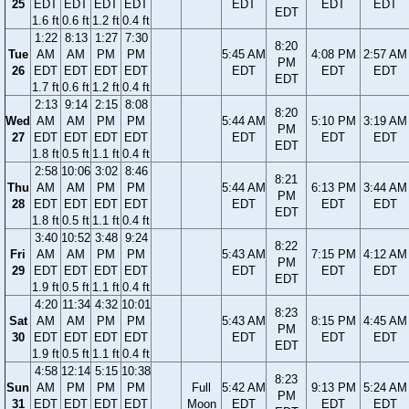
25
EDT
EDT
EDT
EDT
EDT
EDT
EDT
EDT
1.6 ft
0.6 ft
1.2 ft
0.4 ft
1:22
8:13
1:27
7:30
8:20
Tue
AM
AM
PM
PM
5:45 AM
4:08 PM
2:57 AM
PM
26
EDT
EDT
EDT
EDT
EDT
EDT
EDT
EDT
1.7 ft
0.6 ft
1.2 ft
0.4 ft
2:13
9:14
2:15
8:08
8:20
Wed
AM
AM
PM
PM
5:44 AM
5:10 PM
3:19 AM
PM
27
EDT
EDT
EDT
EDT
EDT
EDT
EDT
EDT
1.8 ft
0.5 ft
1.1 ft
0.4 ft
2:58
10:06
3:02
8:46
8:21
Thu
AM
AM
PM
PM
5:44 AM
6:13 PM
3:44 AM
PM
28
EDT
EDT
EDT
EDT
EDT
EDT
EDT
EDT
1.8 ft
0.5 ft
1.1 ft
0.4 ft
3:40
10:52
3:48
9:24
8:22
Fri
AM
AM
PM
PM
5:43 AM
7:15 PM
4:12 AM
PM
29
EDT
EDT
EDT
EDT
EDT
EDT
EDT
EDT
1.9 ft
0.5 ft
1.1 ft
0.4 ft
4:20
11:34
4:32
10:01
8:23
Sat
AM
AM
PM
PM
5:43 AM
8:15 PM
4:45 AM
PM
30
EDT
EDT
EDT
EDT
EDT
EDT
EDT
EDT
1.9 ft
0.5 ft
1.1 ft
0.4 ft
4:58
12:14
5:15
10:38
8:23
Sun
AM
PM
PM
PM
Full
5:42 AM
9:13 PM
5:24 AM
PM
31
EDT
EDT
EDT
EDT
Moon
EDT
EDT
EDT