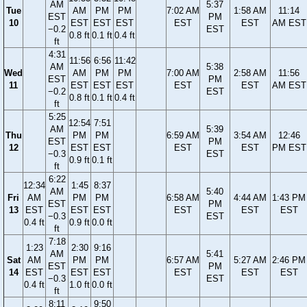
AM
5:37
Tue
AM
PM
PM
7:02 AM
1:58 AM
11:14
EST
PM
10
EST
EST
EST
EST
EST
AM EST
−0.2
EST
0.8 ft
0.1 ft
0.4 ft
ft
4:31
11:56
6:56
11:42
AM
5:38
Wed
AM
PM
PM
7:00 AM
2:58 AM
11:56
EST
PM
11
EST
EST
EST
EST
EST
AM EST
−0.2
EST
0.8 ft
0.1 ft
0.4 ft
ft
5:25
12:54
7:51
AM
5:39
Thu
PM
PM
6:59 AM
3:54 AM
12:46
EST
PM
12
EST
EST
EST
EST
PM EST
−0.3
EST
0.9 ft
0.1 ft
ft
6:22
12:34
1:45
8:37
AM
5:40
Fri
AM
PM
PM
6:58 AM
4:44 AM
1:43 PM
EST
PM
13
EST
EST
EST
EST
EST
EST
−0.3
EST
0.4 ft
0.9 ft
0.0 ft
ft
7:18
1:23
2:30
9:16
AM
5:41
Sat
AM
PM
PM
6:57 AM
5:27 AM
2:46 PM
EST
PM
14
EST
EST
EST
EST
EST
EST
−0.3
EST
0.4 ft
1.0 ft
0.0 ft
ft
8:11
9:50