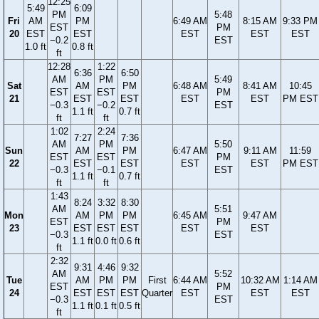
12:25
5:49
6:09
PM
5:48
Fri
AM
PM
6:49 AM
8:15 AM
9:33 PM
EST
PM
20
EST
EST
EST
EST
EST
−0.2
EST
1.0 ft
0.8 ft
ft
12:28
1:22
6:36
6:50
AM
PM
5:49
Sat
AM
PM
6:48 AM
8:41 AM
10:45
EST
EST
PM
21
EST
EST
EST
EST
PM EST
−0.3
−0.2
EST
1.1 ft
0.7 ft
ft
ft
1:02
2:24
7:27
7:36
AM
PM
5:50
Sun
AM
PM
6:47 AM
9:11 AM
11:59
EST
EST
PM
22
EST
EST
EST
EST
PM EST
−0.3
−0.1
EST
1.1 ft
0.7 ft
ft
ft
1:43
8:24
3:32
8:30
AM
5:51
Mon
AM
PM
PM
6:45 AM
9:47 AM
EST
PM
23
EST
EST
EST
EST
EST
−0.3
EST
1.1 ft
0.0 ft
0.6 ft
ft
2:32
9:31
4:46
9:32
AM
5:52
Tue
AM
PM
PM
First
6:44 AM
10:32 AM
1:14 AM
EST
PM
24
EST
EST
EST
Quarter
EST
EST
EST
−0.3
EST
1.1 ft
0.1 ft
0.5 ft
ft