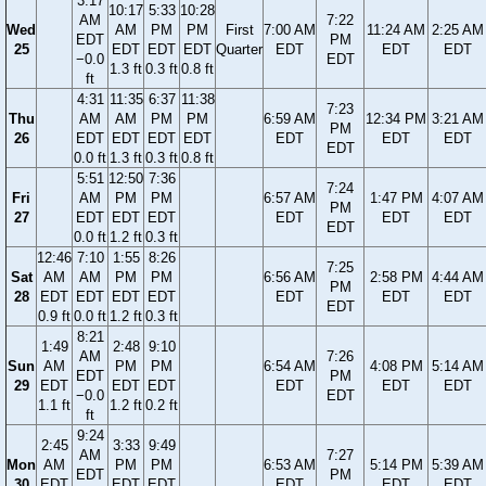
3:17
10:17
5:33
10:28
AM
7:22
Wed
AM
PM
PM
First
7:00 AM
11:24 AM
2:25 AM
EDT
PM
25
EDT
EDT
EDT
Quarter
EDT
EDT
EDT
−0.0
EDT
1.3 ft
0.3 ft
0.8 ft
ft
4:31
11:35
6:37
11:38
7:23
Thu
AM
AM
PM
PM
6:59 AM
12:34 PM
3:21 AM
PM
26
EDT
EDT
EDT
EDT
EDT
EDT
EDT
EDT
0.0 ft
1.3 ft
0.3 ft
0.8 ft
5:51
12:50
7:36
7:24
Fri
AM
PM
PM
6:57 AM
1:47 PM
4:07 AM
PM
27
EDT
EDT
EDT
EDT
EDT
EDT
EDT
0.0 ft
1.2 ft
0.3 ft
12:46
7:10
1:55
8:26
7:25
Sat
AM
AM
PM
PM
6:56 AM
2:58 PM
4:44 AM
PM
28
EDT
EDT
EDT
EDT
EDT
EDT
EDT
EDT
0.9 ft
0.0 ft
1.2 ft
0.3 ft
8:21
1:49
2:48
9:10
AM
7:26
Sun
AM
PM
PM
6:54 AM
4:08 PM
5:14 AM
EDT
PM
29
EDT
EDT
EDT
EDT
EDT
EDT
−0.0
EDT
1.1 ft
1.2 ft
0.2 ft
ft
9:24
2:45
3:33
9:49
AM
7:27
Mon
AM
PM
PM
6:53 AM
5:14 PM
5:39 AM
EDT
PM
30
EDT
EDT
EDT
EDT
EDT
EDT