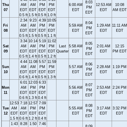
8:03
Thu
AM
AM
PM
PM
6:00 AM
12:53 AM
10:08
PM
07
EDT
EDT
EDT
EDT
EDT
EDT
AM EDT
EDT
0.5 ft
1.5 ft
0.5 ft
1.0 ft
2:34
9:23
4:39
10:05
8:04
Fri
AM
AM
PM
PM
5:59 AM
1:29 AM
11:11 AM
PM
08
EDT
EDT
EDT
EDT
EDT
EDT
EDT
EDT
0.5 ft
1.5 ft
0.5 ft
1.1 ft
3:34
10:14
5:19
11:02
8:05
Sat
AM
AM
PM
PM
Last
5:58 AM
2:01 AM
12:15
PM
09
EDT
EDT
EDT
EDT
Quarter
EDT
EDT
PM EDT
EDT
0.5 ft
1.4 ft
0.5 ft
1.2 ft
4:44
11:08
5:57
11:59
8:06
Sun
AM
AM
PM
PM
5:57 AM
2:28 AM
1:19 PM
PM
10
EDT
EDT
EDT
EDT
EDT
EDT
EDT
EDT
0.6 ft
1.4 ft
0.5 ft
1.3 ft
6:01
12:03
6:33
8:07
Mon
AM
PM
PM
5:56 AM
2:53 AM
2:24 PM
PM
11
EDT
EDT
EDT
EDT
EDT
EDT
EDT
0.6 ft
1.3 ft
0.4 ft
12:53
7:18
12:57
7:09
8:08
Tue
AM
AM
PM
PM
5:55 AM
3:17 AM
3:32 PM
PM
12
EDT
EDT
EDT
EDT
EDT
EDT
EDT
EDT
1.5 ft
0.6 ft
1.2 ft
0.4 ft
1:43
8:28
1:50
7:46
8:09