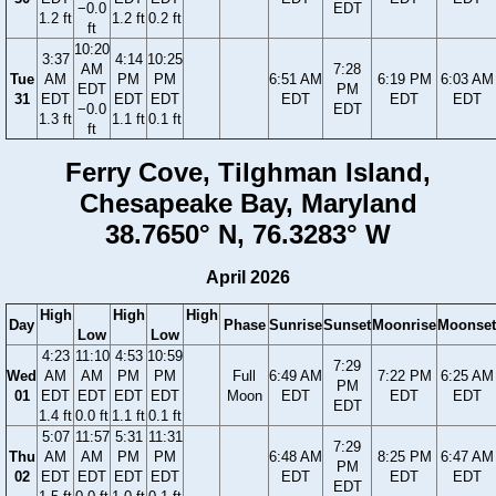
−0.0
EDT
1.2 ft
1.2 ft
0.2 ft
ft
10:20
3:37
4:14
10:25
AM
7:28
Tue
AM
PM
PM
6:51 AM
6:19 PM
6:03 AM
EDT
PM
31
EDT
EDT
EDT
EDT
EDT
EDT
−0.0
EDT
1.3 ft
1.1 ft
0.1 ft
ft
Ferry Cove, Tilghman Island,
Chesapeake Bay, Maryland
38.7650° N, 76.3283° W
April 2026
High
High
High
Day
Phase
Sunrise
Sunset
Moonrise
Moonset
Low
Low
4:23
11:10
4:53
10:59
7:29
Wed
AM
AM
PM
PM
Full
6:49 AM
7:22 PM
6:25 AM
PM
01
EDT
EDT
EDT
EDT
Moon
EDT
EDT
EDT
EDT
1.4 ft
0.0 ft
1.1 ft
0.1 ft
5:07
11:57
5:31
11:31
7:29
Thu
AM
AM
PM
PM
6:48 AM
8:25 PM
6:47 AM
PM
02
EDT
EDT
EDT
EDT
EDT
EDT
EDT
EDT