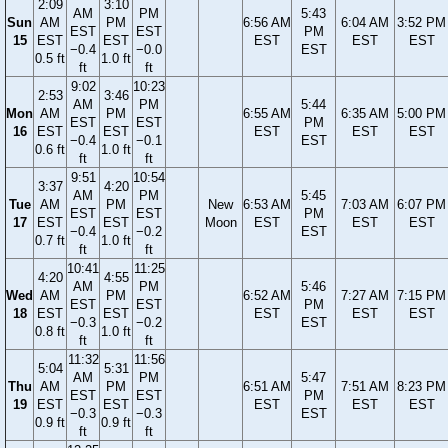
2:09
3:10
AM
PM
5:43
Sun
AM
PM
6:56 AM
6:04 AM
3:52 PM
EST
EST
PM
15
EST
EST
EST
EST
EST
−0.4
−0.0
EST
0.5 ft
1.0 ft
ft
ft
9:02
10:23
2:53
3:46
AM
PM
5:44
Mon
AM
PM
6:55 AM
6:35 AM
5:00 PM
EST
EST
PM
16
EST
EST
EST
EST
EST
−0.4
−0.1
EST
0.6 ft
1.0 ft
ft
ft
9:51
10:54
3:37
4:20
AM
PM
5:45
Tue
AM
PM
New
6:53 AM
7:03 AM
6:07 PM
EST
EST
PM
17
EST
EST
Moon
EST
EST
EST
−0.4
−0.2
EST
0.7 ft
1.0 ft
ft
ft
10:41
11:25
4:20
4:55
AM
PM
5:46
Wed
AM
PM
6:52 AM
7:27 AM
7:15 PM
EST
EST
PM
18
EST
EST
EST
EST
EST
−0.3
−0.2
EST
0.8 ft
1.0 ft
ft
ft
11:32
11:56
5:04
5:31
AM
PM
5:47
Thu
AM
PM
6:51 AM
7:51 AM
8:23 PM
EST
EST
PM
19
EST
EST
EST
EST
EST
−0.3
−0.3
EST
0.9 ft
0.9 ft
ft
ft