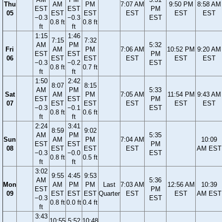
Thu
AM
PM
7:07 AM
9:50 PM
8:58 AM
EST
EST
PM
05
EST
EST
EST
EST
EST
−0.3
−0.3
EST
0.8 ft
0.8 ft
ft
ft
1:15
1:46
7:15
7:32
AM
PM
5:32
Fri
AM
PM
7:06 AM
10:52 PM
9:20 AM
EST
EST
PM
06
EST
EST
EST
EST
EST
−0.3
−0.2
EST
0.8 ft
0.7 ft
ft
ft
1:50
2:42
8:07
8:15
AM
PM
5:33
Sat
AM
PM
7:05 AM
11:54 PM
9:43 AM
EST
EST
PM
07
EST
EST
EST
EST
EST
−0.3
−0.1
EST
0.8 ft
0.6 ft
ft
ft
2:24
3:41
8:59
9:02
AM
PM
5:35
Sun
AM
PM
7:04 AM
10:09
EST
EST
PM
08
EST
EST
EST
AM EST
−0.3
−0.0
EST
0.8 ft
0.5 ft
ft
ft
3:02
9:55
4:45
9:53
AM
5:36
Mon
AM
PM
PM
Last
7:03 AM
12:56 AM
10:39
EST
PM
09
EST
EST
EST
Quarter
EST
EST
AM EST
−0.3
EST
0.8 ft
0.0 ft
0.4 ft
ft
3:43
10:55
5:52
10:48