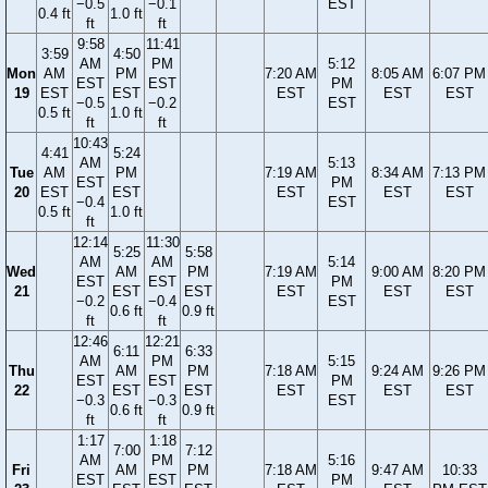
−0.5
−0.1
EST
0.4 ft
1.0 ft
ft
ft
9:58
11:41
3:59
4:50
AM
PM
5:12
Mon
AM
PM
7:20 AM
8:05 AM
6:07 PM
EST
EST
PM
19
EST
EST
EST
EST
EST
−0.5
−0.2
EST
0.5 ft
1.0 ft
ft
ft
10:43
4:41
5:24
AM
5:13
Tue
AM
PM
7:19 AM
8:34 AM
7:13 PM
EST
PM
20
EST
EST
EST
EST
EST
−0.4
EST
0.5 ft
1.0 ft
ft
12:14
11:30
5:25
5:58
AM
AM
5:14
Wed
AM
PM
7:19 AM
9:00 AM
8:20 PM
EST
EST
PM
21
EST
EST
EST
EST
EST
−0.2
−0.4
EST
0.6 ft
0.9 ft
ft
ft
12:46
12:21
6:11
6:33
AM
PM
5:15
Thu
AM
PM
7:18 AM
9:24 AM
9:26 PM
EST
EST
PM
22
EST
EST
EST
EST
EST
−0.3
−0.3
EST
0.6 ft
0.9 ft
ft
ft
1:17
1:18
7:00
7:12
AM
PM
5:16
Fri
AM
PM
7:18 AM
9:47 AM
10:33
EST
EST
PM