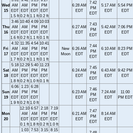
7:42
Wed
AM
AM
PM
PM
6:28 AM
5:17 AM
5:54 PM
PM
15
EDT
EDT
EDT
EDT
EDT
EDT
EDT
EDT
1.5 ft
0.2 ft
1.1 ft
0.2 ft
3:46
10:40
4:09
10:03
7:43
Thu
AM
AM
PM
PM
6:27 AM
5:42 AM
7:06 PM
PM
16
EDT
EDT
EDT
EDT
EDT
EDT
EDT
EDT
1.6 ft
0.2 ft
1.1 ft
0.1 ft
4:32
11:35
4:54
10:41
7:44
Fri
AM
AM
PM
PM
New
6:26 AM
6:10 AM
8:23 PM
PM
17
EDT
EDT
EDT
EDT
Moon
EDT
EDT
EDT
EDT
1.7 ft
0.2 ft
1.1 ft
0.1 ft
5:18
12:29
5:40
11:23
7:45
Sat
AM
PM
PM
PM
6:24 AM
6:43 AM
9:42 PM
PM
18
EDT
EDT
EDT
EDT
EDT
EDT
EDT
EDT
1.8 ft
0.2 ft
1.0 ft
0.1 ft
6:06
1:23
6:28
7:46
Sun
AM
PM
PM
6:23 AM
7:24 AM
11:00
PM
19
EDT
EDT
EDT
EDT
EDT
PM EDT
EDT
1.9 ft
0.2 ft
1.0 ft
12:10
6:57
2:18
7:19
7:47
Mon
AM
AM
PM
PM
6:21 AM
8:14 AM
PM
20
EDT
EDT
EDT
EDT
EDT
EDT
EDT
0.1 ft
1.8 ft
0.2 ft
1.0 ft
1:03
7:53
3:15
8:15
7:48