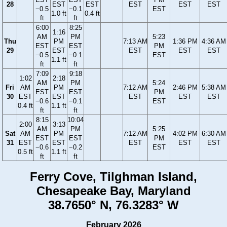
28
EST
EST
EST
EST
EST
−0.5
−0.1
EST
1.0 ft
0.4 ft
ft
ft
6:00
8:25
1:16
AM
PM
5:23
Thu
PM
7:13 AM
1:36 PM
4:36 AM
EST
EST
PM
29
EST
EST
EST
EST
−0.5
−0.1
EST
1.1 ft
ft
ft
7:09
9:18
1:02
2:18
AM
PM
5:24
Fri
AM
PM
7:12 AM
2:46 PM
5:38 AM
EST
EST
PM
30
EST
EST
EST
EST
EST
−0.6
−0.1
EST
0.4 ft
1.1 ft
ft
ft
8:15
10:04
2:00
3:13
AM
PM
5:25
Sat
AM
PM
7:12 AM
4:02 PM
6:30 AM
EST
EST
PM
31
EST
EST
EST
EST
EST
−0.6
−0.2
EST
0.5 ft
1.1 ft
ft
ft
Ferry Cove, Tilghman Island,
Chesapeake Bay, Maryland
38.7650° N, 76.3283° W
February 2026