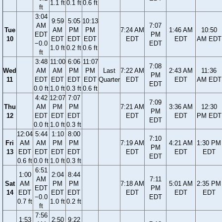
1.1 ft
0.1 ft
0.6 ft
ft
3:04
9:59
5:05
10:13
AM
7:07
Tue
AM
PM
PM
7:24 AM
1:46 AM
10:50
EDT
PM
10
EDT
EDT
EDT
EDT
EDT
AM EDT
−0.0
EDT
1.0 ft
0.2 ft
0.6 ft
ft
3:48
11:00
6:06
11:07
7:08
Wed
AM
AM
PM
PM
Last
7:22 AM
2:43 AM
11:36
PM
11
EDT
EDT
EDT
EDT
Quarter
EDT
EDT
AM EDT
EDT
0.0 ft
1.0 ft
0.3 ft
0.6 ft
4:42
12:07
7:07
7:09
Thu
AM
PM
PM
7:21 AM
3:36 AM
12:30
PM
12
EDT
EDT
EDT
EDT
EDT
PM EDT
EDT
0.0 ft
1.0 ft
0.3 ft
12:04
5:44
1:10
8:00
7:10
Fri
AM
AM
PM
PM
7:19 AM
4:21 AM
1:30 PM
PM
13
EDT
EDT
EDT
EDT
EDT
EDT
EDT
EDT
0.6 ft
0.0 ft
1.0 ft
0.3 ft
6:51
1:00
2:04
8:44
AM
7:11
Sat
AM
PM
PM
7:18 AM
5:01 AM
2:35 PM
EDT
PM
14
EDT
EDT
EDT
EDT
EDT
EDT
−0.0
EDT
0.7 ft
1.0 ft
0.2 ft
ft
7:56
1:53
2:50
9:22