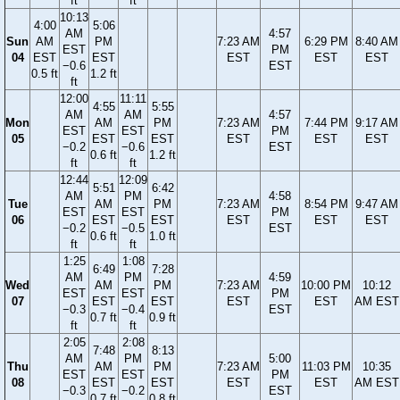
ft
ft
10:13
4:00
5:06
AM
4:57
Sun
AM
PM
7:23 AM
6:29 PM
8:40 AM
EST
PM
04
EST
EST
EST
EST
EST
−0.6
EST
0.5 ft
1.2 ft
ft
12:00
11:11
4:55
5:55
AM
AM
4:57
Mon
AM
PM
7:23 AM
7:44 PM
9:17 AM
EST
EST
PM
05
EST
EST
EST
EST
EST
−0.2
−0.6
EST
0.6 ft
1.2 ft
ft
ft
12:44
12:09
5:51
6:42
AM
PM
4:58
Tue
AM
PM
7:23 AM
8:54 PM
9:47 AM
EST
EST
PM
06
EST
EST
EST
EST
EST
−0.2
−0.5
EST
0.6 ft
1.0 ft
ft
ft
1:25
1:08
6:49
7:28
AM
PM
4:59
Wed
AM
PM
7:23 AM
10:00 PM
10:12
EST
EST
PM
07
EST
EST
EST
EST
AM EST
−0.3
−0.4
EST
0.7 ft
0.9 ft
ft
ft
2:05
2:08
7:48
8:13
AM
PM
5:00
Thu
AM
PM
7:23 AM
11:03 PM
10:35
EST
EST
PM
08
EST
EST
EST
EST
AM EST
−0.3
−0.2
EST
0.7 ft
0.8 ft