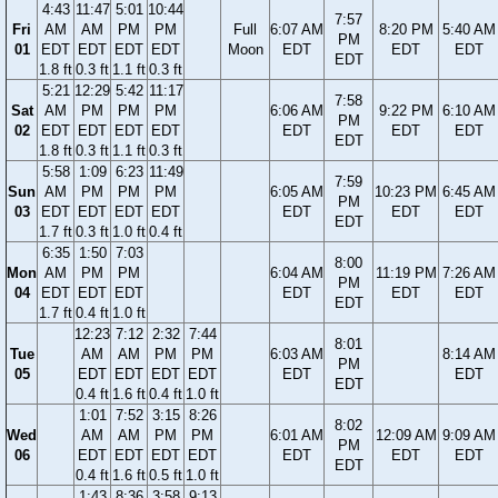
4:43
11:47
5:01
10:44
7:57
Fri
AM
AM
PM
PM
Full
6:07 AM
8:20 PM
5:40 AM
PM
01
EDT
EDT
EDT
EDT
Moon
EDT
EDT
EDT
EDT
1.8 ft
0.3 ft
1.1 ft
0.3 ft
5:21
12:29
5:42
11:17
7:58
Sat
AM
PM
PM
PM
6:06 AM
9:22 PM
6:10 AM
PM
02
EDT
EDT
EDT
EDT
EDT
EDT
EDT
EDT
1.8 ft
0.3 ft
1.1 ft
0.3 ft
5:58
1:09
6:23
11:49
7:59
Sun
AM
PM
PM
PM
6:05 AM
10:23 PM
6:45 AM
PM
03
EDT
EDT
EDT
EDT
EDT
EDT
EDT
EDT
1.7 ft
0.3 ft
1.0 ft
0.4 ft
6:35
1:50
7:03
8:00
Mon
AM
PM
PM
6:04 AM
11:19 PM
7:26 AM
PM
04
EDT
EDT
EDT
EDT
EDT
EDT
EDT
1.7 ft
0.4 ft
1.0 ft
12:23
7:12
2:32
7:44
8:01
Tue
AM
AM
PM
PM
6:03 AM
8:14 AM
PM
05
EDT
EDT
EDT
EDT
EDT
EDT
EDT
0.4 ft
1.6 ft
0.4 ft
1.0 ft
1:01
7:52
3:15
8:26
8:02
Wed
AM
AM
PM
PM
6:01 AM
12:09 AM
9:09 AM
PM
06
EDT
EDT
EDT
EDT
EDT
EDT
EDT
EDT
0.4 ft
1.6 ft
0.5 ft
1.0 ft
1:43
8:36
3:58
9:13