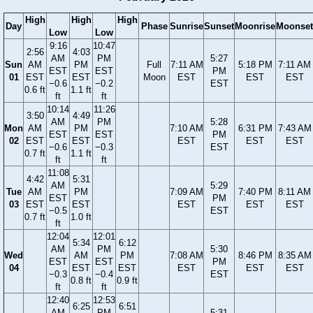
High
High
High
Day
Phase
Sunrise
Sunset
Moonrise
Moonset
Low
Low
9:16
10:47
2:56
4:03
AM
PM
5:27
Sun
AM
PM
Full
7:11 AM
5:18 PM
7:11 AM
EST
EST
PM
01
EST
EST
Moon
EST
EST
EST
−0.6
−0.2
EST
0.6 ft
1.1 ft
ft
ft
10:14
11:26
3:50
4:49
AM
PM
5:28
Mon
AM
PM
7:10 AM
6:31 PM
7:43 AM
EST
EST
PM
02
EST
EST
EST
EST
EST
−0.6
−0.3
EST
0.7 ft
1.1 ft
ft
ft
11:08
4:42
5:31
AM
5:29
Tue
AM
PM
7:09 AM
7:40 PM
8:11 AM
EST
PM
03
EST
EST
EST
EST
EST
−0.5
EST
0.7 ft
1.0 ft
ft
12:04
12:01
5:34
6:12
AM
PM
5:30
Wed
AM
PM
7:08 AM
8:46 PM
8:35 AM
EST
EST
PM
04
EST
EST
EST
EST
EST
−0.3
−0.4
EST
0.8 ft
0.9 ft
ft
ft
12:40
12:53
6:25
6:51
AM
PM
5:31