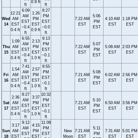
0.9 ft
ft
ft
6:09
8:27
12:21
1:26
AM
PM
5:06
Wed
AM
PM
7:22 AM
4:10 AM
1:18 PM
EST
EST
PM
14
EST
EST
EST
EST
EST
−0.4
−0.0
EST
0.4 ft
0.9 ft
ft
ft
6:55
9:13
1:09
2:13
AM
PM
5:07
Thu
AM
PM
7:22 AM
5:08 AM
2:03 PM
EST
EST
PM
15
EST
EST
EST
EST
EST
−0.4
−0.1
EST
0.4 ft
1.0 ft
ft
ft
7:41
9:55
1:54
2:57
AM
PM
5:08
Fri
AM
PM
7:21 AM
6:02 AM
2:56 PM
EST
EST
PM
16
EST
EST
EST
EST
EST
−0.4
−0.1
EST
0.4 ft
1.0 ft
ft
ft
8:27
10:32
2:36
3:37
AM
PM
5:10
Sat
AM
PM
7:21 AM
6:50 AM
3:56 PM
EST
EST
PM
17
EST
EST
EST
EST
EST
−0.5
−0.1
EST
0.4 ft
1.0 ft
ft
ft
9:12
11:08
3:17
4:15
AM
PM
5:11
Sun
AM
PM
New
7:21 AM
7:31 AM
5:01 PM
EST
EST
PM
18
EST
EST
Moon
EST
EST
EST