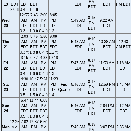
PM
19
EDT
EDT
EDT
EDT
EDT
PM EDT
EDT
2.0 ft
0.4 ft
1.1 ft
12:55
7:45
3:00
8:05
8:15
Wed
AM
AM
PM
PM
5:49 AM
9:22 AM
PM
20
EDT
EDT
EDT
EDT
EDT
EDT
EDT
0.3 ft
1.9 ft
0.4 ft
1.2 ft
2:03
8:45
3:50
9:09
8:16
Thu
AM
AM
PM
PM
5:48 AM
10:38 AM
12:43
PM
21
EDT
EDT
EDT
EDT
EDT
EDT
AM EDT
EDT
0.3 ft
1.8 ft
0.4 ft
1.2 ft
3:15
9:47
4:38
10:16
8:17
Fri
AM
AM
PM
PM
5:47 AM
11:50 AM
1:18 AM
PM
22
EDT
EDT
EDT
EDT
EDT
EDT
EDT
EDT
0.4 ft
1.6 ft
0.4 ft
1.3 ft
4:30
10:47
5:24
11:23
8:17
Sat
AM
AM
PM
PM
First
5:46 AM
12:59 PM
1:47 AM
PM
23
EDT
EDT
EDT
EDT
Quarter
EDT
EDT
EDT
EDT
0.5 ft
1.5 ft
0.4 ft
1.4 ft
5:47
11:44
6:08
8:18
Sun
AM
AM
PM
5:46 AM
2:04 PM
2:12 AM
PM
24
EDT
EDT
EDT
EDT
EDT
EDT
EDT
0.5 ft
1.3 ft
0.4 ft
12:25
7:02
12:37
6:50
8:19
Mon
AM
AM
PM
PM
5:45 AM
3:07 PM
2:35 AM
PM