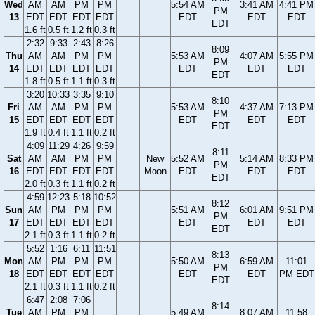
Wed
AM
AM
PM
PM
5:54 AM
3:41 AM
4:41 PM
PM
13
EDT
EDT
EDT
EDT
EDT
EDT
EDT
EDT
1.6 ft
0.5 ft
1.2 ft
0.3 ft
2:32
9:33
2:43
8:26
8:09
Thu
AM
AM
PM
PM
5:53 AM
4:07 AM
5:55 PM
PM
14
EDT
EDT
EDT
EDT
EDT
EDT
EDT
EDT
1.8 ft
0.5 ft
1.1 ft
0.3 ft
3:20
10:33
3:35
9:10
8:10
Fri
AM
AM
PM
PM
5:53 AM
4:37 AM
7:13 PM
PM
15
EDT
EDT
EDT
EDT
EDT
EDT
EDT
EDT
1.9 ft
0.4 ft
1.1 ft
0.2 ft
4:09
11:29
4:26
9:59
8:11
Sat
AM
AM
PM
PM
New
5:52 AM
5:14 AM
8:33 PM
PM
16
EDT
EDT
EDT
EDT
Moon
EDT
EDT
EDT
EDT
2.0 ft
0.3 ft
1.1 ft
0.2 ft
4:59
12:23
5:18
10:52
8:12
Sun
AM
PM
PM
PM
5:51 AM
6:01 AM
9:51 PM
PM
17
EDT
EDT
EDT
EDT
EDT
EDT
EDT
EDT
2.1 ft
0.3 ft
1.1 ft
0.2 ft
5:52
1:16
6:11
11:51
8:13
Mon
AM
PM
PM
PM
5:50 AM
6:59 AM
11:01
PM
18
EDT
EDT
EDT
EDT
EDT
EDT
PM EDT
EDT
2.1 ft
0.3 ft
1.1 ft
0.2 ft
6:47
2:08
7:06
8:14
Tue
AM
PM
PM
5:49 AM
8:07 AM
11:58