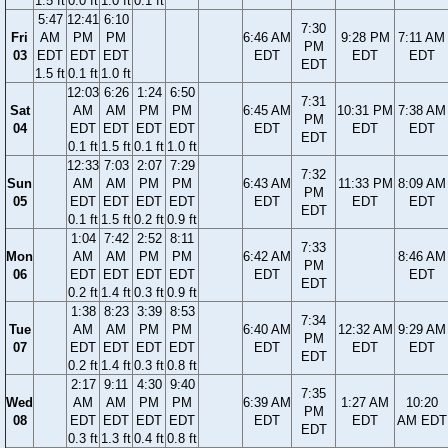
1.5 ft
0.0 ft
1.0 ft
0.1 ft
5:47
12:41
6:10
7:30
Fri
AM
PM
PM
6:46 AM
9:28 PM
7:11 AM
PM
03
EDT
EDT
EDT
EDT
EDT
EDT
EDT
1.5 ft
0.1 ft
1.0 ft
12:03
6:26
1:24
6:50
7:31
Sat
AM
AM
PM
PM
6:45 AM
10:31 PM
7:38 AM
PM
04
EDT
EDT
EDT
EDT
EDT
EDT
EDT
EDT
0.1 ft
1.5 ft
0.1 ft
1.0 ft
12:33
7:03
2:07
7:29
7:32
Sun
AM
AM
PM
PM
6:43 AM
11:33 PM
8:09 AM
PM
05
EDT
EDT
EDT
EDT
EDT
EDT
EDT
EDT
0.1 ft
1.5 ft
0.2 ft
0.9 ft
1:04
7:42
2:52
8:11
7:33
Mon
AM
AM
PM
PM
6:42 AM
8:46 AM
PM
06
EDT
EDT
EDT
EDT
EDT
EDT
EDT
0.2 ft
1.4 ft
0.3 ft
0.9 ft
1:38
8:23
3:39
8:53
7:34
Tue
AM
AM
PM
PM
6:40 AM
12:32 AM
9:29 AM
PM
07
EDT
EDT
EDT
EDT
EDT
EDT
EDT
EDT
0.2 ft
1.4 ft
0.3 ft
0.8 ft
2:17
9:11
4:30
9:40
7:35
Wed
AM
AM
PM
PM
6:39 AM
1:27 AM
10:20
PM
08
EDT
EDT
EDT
EDT
EDT
EDT
AM EDT
EDT
0.3 ft
1.3 ft
0.4 ft
0.8 ft