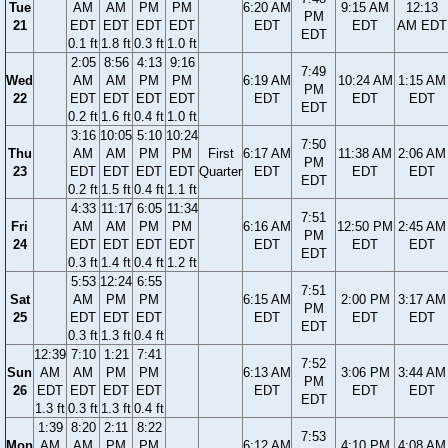
Tue
AM
AM
PM
PM
6:20 AM
9:15 AM
12:13
PM
21
EDT
EDT
EDT
EDT
EDT
EDT
AM EDT
EDT
0.1 ft
1.8 ft
0.3 ft
1.0 ft
2:05
8:56
4:13
9:16
7:49
Wed
AM
AM
PM
PM
6:19 AM
10:24 AM
1:15 AM
PM
22
EDT
EDT
EDT
EDT
EDT
EDT
EDT
EDT
0.2 ft
1.6 ft
0.4 ft
1.0 ft
3:16
10:05
5:10
10:24
7:50
Thu
AM
AM
PM
PM
First
6:17 AM
11:38 AM
2:06 AM
PM
23
EDT
EDT
EDT
EDT
Quarter
EDT
EDT
EDT
EDT
0.2 ft
1.5 ft
0.4 ft
1.1 ft
4:33
11:17
6:05
11:34
7:51
Fri
AM
AM
PM
PM
6:16 AM
12:50 PM
2:45 AM
PM
24
EDT
EDT
EDT
EDT
EDT
EDT
EDT
EDT
0.3 ft
1.4 ft
0.4 ft
1.2 ft
5:53
12:24
6:55
7:51
Sat
AM
PM
PM
6:15 AM
2:00 PM
3:17 AM
PM
25
EDT
EDT
EDT
EDT
EDT
EDT
EDT
0.3 ft
1.3 ft
0.4 ft
12:39
7:10
1:21
7:41
7:52
Sun
AM
AM
PM
PM
6:13 AM
3:06 PM
3:44 AM
PM
26
EDT
EDT
EDT
EDT
EDT
EDT
EDT
EDT
1.3 ft
0.3 ft
1.3 ft
0.4 ft
1:39
8:20
2:11
8:22
7:53
Mon
AM
AM
PM
PM
6:12 AM
4:10 PM
4:08 AM