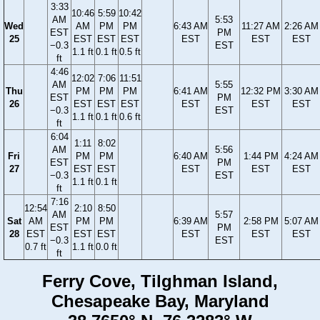
3:33
10:46
5:59
10:42
AM
5:53
Wed
AM
PM
PM
6:43 AM
11:27 AM
2:26 AM
EST
PM
25
EST
EST
EST
EST
EST
EST
−0.3
EST
1.1 ft
0.1 ft
0.5 ft
ft
4:46
12:02
7:06
11:51
AM
5:55
Thu
PM
PM
PM
6:41 AM
12:32 PM
3:30 AM
EST
PM
26
EST
EST
EST
EST
EST
EST
−0.3
EST
1.1 ft
0.1 ft
0.6 ft
ft
6:04
1:11
8:02
AM
5:56
Fri
PM
PM
6:40 AM
1:44 PM
4:24 AM
EST
PM
27
EST
EST
EST
EST
EST
−0.3
EST
1.1 ft
0.1 ft
ft
7:16
12:54
2:10
8:50
AM
5:57
Sat
AM
PM
PM
6:39 AM
2:58 PM
5:07 AM
EST
PM
28
EST
EST
EST
EST
EST
EST
−0.3
EST
0.7 ft
1.1 ft
0.0 ft
ft
Ferry Cove, Tilghman Island,
Chesapeake Bay, Maryland