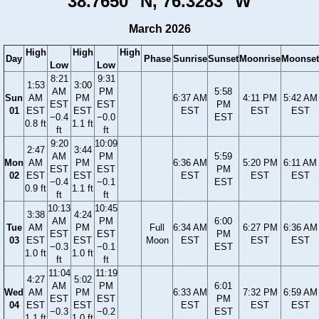
38.7650° N, 76.3283° W
March 2026
High
High
High
Day
Phase
Sunrise
Sunset
Moonrise
Moonset
Low
Low
8:21
9:31
1:53
3:00
AM
PM
5:58
Sun
AM
PM
6:37 AM
4:11 PM
5:42 AM
EST
EST
PM
01
EST
EST
EST
EST
EST
−0.4
−0.0
EST
0.8 ft
1.1 ft
ft
ft
9:20
10:09
2:47
3:44
AM
PM
5:59
Mon
AM
PM
6:36 AM
5:20 PM
6:11 AM
EST
EST
PM
02
EST
EST
EST
EST
EST
−0.4
−0.1
EST
0.9 ft
1.1 ft
ft
ft
10:13
10:45
3:38
4:24
AM
PM
6:00
Tue
AM
PM
Full
6:34 AM
6:27 PM
6:36 AM
EST
EST
PM
03
EST
EST
Moon
EST
EST
EST
−0.3
−0.1
EST
1.0 ft
1.0 ft
ft
ft
11:04
11:19
4:27
5:02
AM
PM
6:01
Wed
AM
PM
6:33 AM
7:32 PM
6:59 AM
EST
EST
PM
04
EST
EST
EST
EST
EST
−0.3
−0.2
EST
1.1 ft
1.0 ft