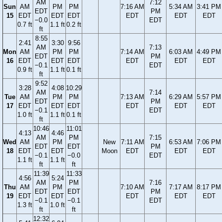
AM
7:12
Sun
AM
PM
PM
7:16 AM
5:34 AM
3:41 PM
EDT
PM
15
EDT
EDT
EDT
EDT
EDT
EDT
−0.0
EDT
0.7 ft
1.1 ft
0.2 ft
ft
8:55
2:41
3:30
9:56
AM
7:13
Mon
AM
PM
PM
7:14 AM
6:03 AM
4:49 PM
EDT
PM
16
EDT
EDT
EDT
EDT
EDT
EDT
−0.1
EDT
0.9 ft
1.1 ft
0.1 ft
ft
9:52
3:28
4:08
10:29
AM
7:14
Tue
AM
PM
PM
7:13 AM
6:29 AM
5:57 PM
EDT
PM
17
EDT
EDT
EDT
EDT
EDT
EDT
−0.1
EDT
1.0 ft
1.1 ft
0.1 ft
ft
10:46
11:01
4:13
4:46
AM
PM
7:15
Wed
AM
PM
New
7:11 AM
6:53 AM
7:06 PM
EDT
EDT
PM
18
EDT
EDT
Moon
EDT
EDT
EDT
−0.1
−0.0
EDT
1.1 ft
1.1 ft
ft
ft
11:39
11:33
4:56
5:24
AM
PM
7:16
Thu
AM
PM
7:10 AM
7:17 AM
8:17 PM
EDT
EDT
PM
19
EDT
EDT
EDT
EDT
EDT
−0.1
−0.1
EDT
1.3 ft
1.0 ft
ft
ft
12:32