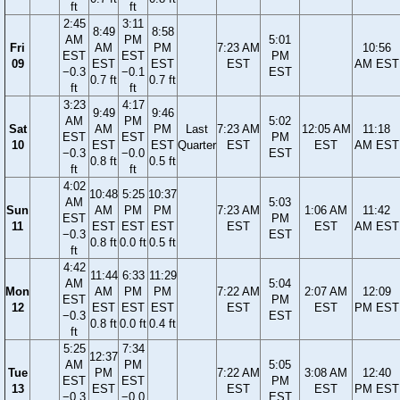
ft
ft
2:45
3:11
8:49
8:58
AM
PM
5:01
Fri
AM
PM
7:23 AM
10:56
EST
EST
PM
09
EST
EST
EST
AM EST
−0.3
−0.1
EST
0.7 ft
0.7 ft
ft
ft
3:23
4:17
9:49
9:46
AM
PM
5:02
Sat
AM
PM
Last
7:23 AM
12:05 AM
11:18
EST
EST
PM
10
EST
EST
Quarter
EST
EST
AM EST
−0.3
−0.0
EST
0.8 ft
0.5 ft
ft
ft
4:02
10:48
5:25
10:37
AM
5:03
Sun
AM
PM
PM
7:23 AM
1:06 AM
11:42
EST
PM
11
EST
EST
EST
EST
EST
AM EST
−0.3
EST
0.8 ft
0.0 ft
0.5 ft
ft
4:42
11:44
6:33
11:29
AM
5:04
Mon
AM
PM
PM
7:22 AM
2:07 AM
12:09
EST
PM
12
EST
EST
EST
EST
EST
PM EST
−0.3
EST
0.8 ft
0.0 ft
0.4 ft
ft
5:25
7:34
12:37
AM
PM
5:05
Tue
PM
7:22 AM
3:08 AM
12:40
EST
EST
PM
13
EST
EST
EST
PM EST
−0.3
−0.0
EST