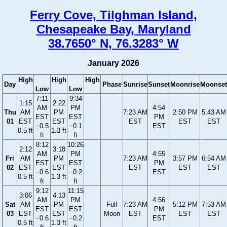
Ferry Cove, Tilghman Island,
Chesapeake Bay, Maryland
38.7650° N, 76.3283° W
January 2026
High
High
High
Day
Phase
Sunrise
Sunset
Moonrise
Moonset
Low
Low
7:11
9:34
1:15
2:22
AM
PM
4:54
Thu
AM
PM
7:23 AM
2:50 PM
5:43 AM
EST
EST
PM
01
EST
EST
EST
EST
EST
−0.5
−0.1
EST
0.5 ft
1.3 ft
ft
ft
8:12
10:26
2:12
3:18
AM
PM
4:55
Fri
AM
PM
7:23 AM
3:57 PM
6:54 AM
EST
EST
PM
02
EST
EST
EST
EST
EST
−0.6
−0.2
EST
0.5 ft
1.3 ft
ft
ft
9:12
11:15
3:06
4:13
AM
PM
4:56
Sat
AM
PM
Full
7:23 AM
5:12 PM
7:53 AM
EST
EST
PM
03
EST
EST
Moon
EST
EST
EST
−0.6
−0.2
EST
0.5 ft
1.3 ft