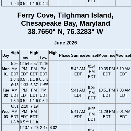
EDT
1.9 ft
0.5 ft
1.1 ft
0.4 ft
Ferry Cove, Tilghman Island,
Chesapeake Bay, Maryland
38.7650° N, 76.3283° W
June 2026
High
High
High
Day
Phase
Sunrise
Sunset
Moonrise
Moonset
Low
Low
5:36
12:54
5:57
11:16
8:24
Mon
AM
PM
PM
PM
5:42 AM
10:05 PM
6:10 AM
PM
01
EDT
EDT
EDT
EDT
EDT
EDT
EDT
EDT
1.8 ft
0.5 ft
1.1 ft
0.5 ft
6:13
1:33
6:37
11:55
8:25
Tue
AM
PM
PM
PM
5:41 AM
10:51 PM
7:03 AM
PM
02
EDT
EDT
EDT
EDT
EDT
EDT
EDT
EDT
1.8 ft
0.5 ft
1.1 ft
0.5 ft
6:51
2:10
7:19
8:25
Wed
AM
PM
PM
5:41 AM
11:29 PM
8:01 AM
PM
03
EDT
EDT
EDT
EDT
EDT
EDT
EDT
1.8 ft
0.5 ft
1.1 ft
12:37
7:29
2:47
8:02
8:26