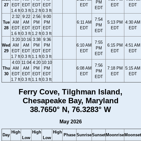
PM
27
EDT
EDT
EDT
EDT
EDT
EDT
EDT
EDT
1.4 ft
0.3 ft
1.2 ft
0.3 ft
2:32
9:22
2:56
9:00
7:54
Tue
AM
AM
PM
PM
6:11 AM
5:13 PM
4:30 AM
PM
28
EDT
EDT
EDT
EDT
EDT
EDT
EDT
EDT
1.6 ft
0.3 ft
1.2 ft
0.3 ft
3:20
10:16
3:38
9:36
7:55
Wed
AM
AM
PM
PM
6:10 AM
6:15 PM
4:51 AM
PM
29
EDT
EDT
EDT
EDT
EDT
EDT
EDT
EDT
1.7 ft
0.3 ft
1.1 ft
0.3 ft
4:03
11:04
4:20
10:10
7:56
Thu
AM
AM
PM
PM
6:08 AM
7:18 PM
5:15 AM
PM
30
EDT
EDT
EDT
EDT
EDT
EDT
EDT
EDT
1.7 ft
0.3 ft
1.1 ft
0.3 ft
Ferry Cove, Tilghman Island,
Chesapeake Bay, Maryland
38.7650° N, 76.3283° W
May 2026
High
High
High
Day
Phase
Sunrise
Sunset
Moonrise
Moonset
Low
Low