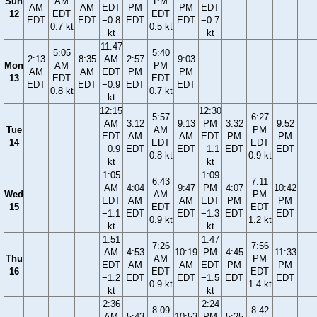
Sun
AM
PM
AM
AM
EDT
PM
PM
EDT
12
EDT
EDT
EDT
EDT
−0.8
EDT
EDT
−0.7
0.7 kt
0.5 kt
kt
kt
11:47
5:05
5:40
2:13
8:35
AM
2:57
9:03
Mon
AM
PM
AM
AM
EDT
PM
PM
13
EDT
EDT
EDT
EDT
−0.9
EDT
EDT
0.8 kt
0.7 kt
kt
12:15
12:30
5:57
6:27
AM
3:12
9:13
PM
3:32
9:52
Tue
AM
PM
EDT
AM
AM
EDT
PM
PM
14
EDT
EDT
−0.9
EDT
EDT
−1.1
EDT
EDT
0.8 kt
0.9 kt
kt
kt
1:05
1:09
6:43
7:11
AM
4:04
9:47
PM
4:07
10:42
Wed
AM
PM
EDT
AM
AM
EDT
PM
PM
15
EDT
EDT
−1.1
EDT
EDT
−1.3
EDT
EDT
0.9 kt
1.2 kt
kt
kt
1:51
1:47
7:26
7:56
AM
4:53
10:19
PM
4:45
11:33
Thu
AM
PM
EDT
AM
AM
EDT
PM
PM
16
EDT
EDT
−1.2
EDT
EDT
−1.5
EDT
EDT
0.9 kt
1.4 kt
kt
kt
2:36
2:24
8:09
8:42
AM
5:43
10:53
PM
5:25