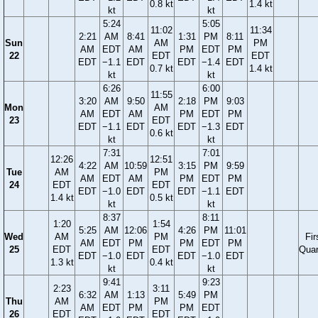
0.8 kt
1.4 kt
kt
kt
5:24
5:05
11:02
11:34
2:21
AM
8:41
1:31
PM
8:11
Sun
AM
PM
AM
EDT
AM
PM
EDT
PM
22
EDT
EDT
EDT
−1.1
EDT
EDT
−1.4
EDT
0.7 kt
1.4 kt
kt
kt
6:26
6:00
11:55
3:20
AM
9:50
2:18
PM
9:03
Mon
AM
AM
EDT
AM
PM
EDT
PM
23
EDT
EDT
−1.1
EDT
EDT
−1.3
EDT
0.6 kt
kt
kt
7:31
7:01
12:26
12:51
4:22
AM
10:59
3:15
PM
9:59
Tue
AM
PM
AM
EDT
AM
PM
EDT
PM
24
EDT
EDT
EDT
−1.0
EDT
EDT
−1.1
EDT
1.4 kt
0.5 kt
kt
kt
8:37
8:11
1:20
1:54
5:25
AM
12:06
4:26
PM
11:01
Wed
AM
PM
Fir
AM
EDT
PM
PM
EDT
PM
25
EDT
EDT
Quar
EDT
−1.0
EDT
EDT
−1.0
EDT
1.3 kt
0.4 kt
kt
kt
9:41
9:23
2:23
3:11
6:32
AM
1:13
5:49
PM
Thu
AM
PM
AM
EDT
PM
PM
EDT
26
EDT
EDT