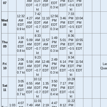
AM
EDT
AM
PM
EDT
PM
07
EDT
EDT
−0.7
EDT
EDT
−0.6
EDT
0.3 kt
kt
kt
7:42
7:33
12:32
12:56
4:27
AM
11:10
3:46
PM
10:04
Wed
AM
PM
AM
EDT
AM
PM
EDT
PM
08
EDT
EDT
EDT
−0.7
EDT
EDT
−0.5
EDT
0.9 kt
0.3 kt
kt
kt
8:33
8:36
1:16
1:49
5:09
AM
11:57
5:01
PM
10:55
Thu
AM
PM
AM
EDT
AM
PM
EDT
PM
09
EDT
EDT
EDT
−0.7
EDT
EDT
−0.5
EDT
0.8 kt
0.3 kt
kt
kt
9:23
9:34
2:06
2:49
5:59
AM
12:46
6:14
PM
11:54
Fri
AM
PM
La
AM
EDT
PM
PM
EDT
PM
10
EDT
EDT
Quar
EDT
−0.7
EDT
EDT
−0.5
EDT
0.7 kt
0.3 kt
kt
kt
10:12
10:29
3:05
3:50
6:55
AM
1:35
7:17
PM
Sat
AM
PM
AM
EDT
PM
PM
EDT
11
EDT
EDT
EDT
−0.7
EDT
EDT
−0.6
0.7 kt
0.4 kt
kt
kt
11:01
11:22
4:07
4:47
1:03
7:49
AM
2:19
8:12
PM