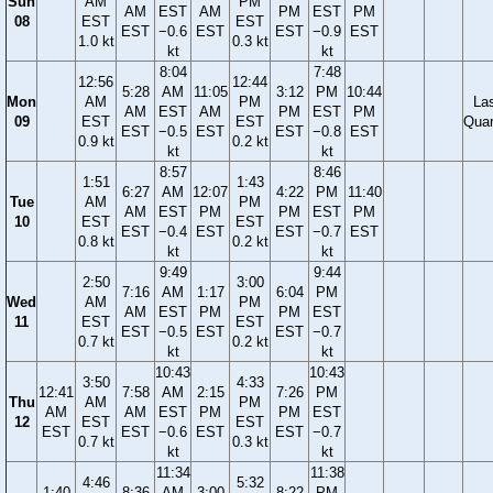
Sun
AM
PM
AM
EST
AM
PM
EST
PM
08
EST
EST
EST
−0.6
EST
EST
−0.9
EST
1.0 kt
0.3 kt
kt
kt
8:04
7:48
12:56
12:44
5:28
AM
11:05
3:12
PM
10:44
Mon
AM
PM
La
AM
EST
AM
PM
EST
PM
09
EST
EST
Quar
EST
−0.5
EST
EST
−0.8
EST
0.9 kt
0.2 kt
kt
kt
8:57
8:46
1:51
1:43
6:27
AM
12:07
4:22
PM
11:40
Tue
AM
PM
AM
EST
PM
PM
EST
PM
10
EST
EST
EST
−0.4
EST
EST
−0.7
EST
0.8 kt
0.2 kt
kt
kt
9:49
9:44
2:50
3:00
7:16
AM
1:17
6:04
PM
Wed
AM
PM
AM
EST
PM
PM
EST
11
EST
EST
EST
−0.5
EST
EST
−0.7
0.7 kt
0.2 kt
kt
kt
10:43
10:43
3:50
4:33
12:41
7:58
AM
2:15
7:26
PM
Thu
AM
PM
AM
AM
EST
PM
PM
EST
12
EST
EST
EST
EST
−0.6
EST
EST
−0.7
0.7 kt
0.3 kt
kt
kt
11:34
11:38
4:46
5:32
1:40
8:36
AM
3:00
8:22
PM