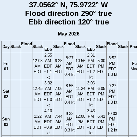
37.0562° N, 75.9722° W
Flood direction 290° true
Ebb direction 120° true
May 2026
Flood
Flood
Flood
Day
Slack
Slack
Slack
Slack
Slack
Slack
Pha
Ebb
Ebb
2:55
2:31
8:27
8:52
12:03
AM
6:28
10:56
PM
5:30
Fri
AM
PM
Ful
AM
EDT
AM
AM
EDT
PM
01
EDT
EDT
Mo
EDT
−1.1
EDT
EDT
−1.2
EDT
0.4 kt
1.3 kt
kt
kt
3:32
3:06
8:55
9:27
12:45
AM
7:06
11:24
PM
6:05
Sat
AM
PM
AM
EDT
AM
AM
EDT
PM
02
EDT
EDT
EDT
−1.0
EDT
EDT
−1.2
EDT
0.4 kt
1.3 kt
kt
kt
4:10
3:43
9:33
10:03
1:22
AM
7:44
12:00
PM
6:41
Sun
AM
PM
AM
EDT
AM
PM
EDT
PM
03
EDT
EDT
EDT
−0.9
EDT
EDT
−1.0
EDT
0.3 kt
1.2 kt
kt
kt