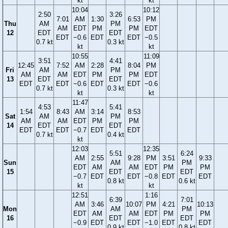
kt
kt
10:04
10:12
2:50
3:26
7:01
AM
1:30
6:53
PM
Thu
AM
PM
AM
EDT
PM
PM
EDT
12
EDT
EDT
EDT
−0.6
EDT
EDT
−0.5
0.7 kt
0.3 kt
kt
kt
10:55
11:09
3:51
4:41
12:45
7:52
AM
2:28
8:04
PM
Fri
AM
PM
AM
AM
EDT
PM
PM
EDT
13
EDT
EDT
EDT
EDT
−0.6
EDT
EDT
−0.6
0.7 kt
0.3 kt
kt
kt
11:47
4:53
5:41
1:54
8:43
AM
3:14
8:53
Sat
AM
PM
AM
AM
EDT
PM
PM
14
EDT
EDT
EDT
EDT
−0.7
EDT
EDT
0.7 kt
0.4 kt
kt
12:03
12:35
5:51
6:24
AM
2:55
9:28
PM
3:51
9:33
Sun
AM
PM
EDT
AM
AM
EDT
PM
PM
15
EDT
EDT
−0.7
EDT
EDT
−0.8
EDT
EDT
0.8 kt
0.6 kt
kt
kt
12:51
1:16
6:39
7:01
AM
3:46
10:07
PM
4:21
10:13
Mon
AM
PM
EDT
AM
AM
EDT
PM
PM
16
EDT
EDT
−0.9
EDT
EDT
−1.0
EDT
EDT
0.9 kt
0.8 kt