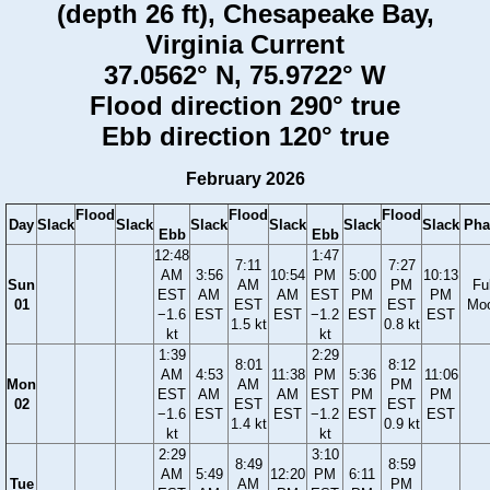
(depth 26 ft), Chesapeake Bay,
Virginia Current
37.0562° N, 75.9722° W
Flood direction 290° true
Ebb direction 120° true
February 2026
Flood
Flood
Flood
Day
Slack
Slack
Slack
Slack
Slack
Slack
Pha
Ebb
Ebb
12:48
1:47
7:11
7:27
AM
3:56
10:54
PM
5:00
10:13
Sun
AM
PM
Ful
EST
AM
AM
EST
PM
PM
01
EST
EST
Mo
−1.6
EST
EST
−1.2
EST
EST
1.5 kt
0.8 kt
kt
kt
1:39
2:29
8:01
8:12
AM
4:53
11:38
PM
5:36
11:06
Mon
AM
PM
EST
AM
AM
EST
PM
PM
02
EST
EST
−1.6
EST
EST
−1.2
EST
EST
1.4 kt
0.9 kt
kt
kt
2:29
3:10
8:49
8:59
AM
5:49
12:20
PM
6:11
Tue
AM
PM