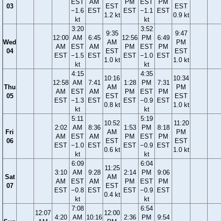
EST
AM
PM
EST
PM
03
EST
EST
−1.6
EST
EST
−1.1
EST
1.2 kt
0.9 kt
kt
kt
3:20
3:52
9:35
9:47
12:00
AM
6:45
12:56
PM
6:49
Wed
AM
PM
AM
EST
AM
PM
EST
PM
04
EST
EST
EST
−1.5
EST
EST
−1.0
EST
1.0 kt
1.0 kt
kt
kt
4:15
4:35
10:16
10:34
12:58
AM
7:41
1:28
PM
7:31
Thu
AM
PM
AM
EST
AM
PM
EST
PM
05
EST
EST
EST
−1.3
EST
EST
−0.9
EST
0.8 kt
1.0 kt
kt
kt
5:11
5:19
10:52
11:20
2:02
AM
8:36
1:53
PM
8:18
Fri
AM
PM
AM
EST
AM
PM
EST
PM
06
EST
EST
EST
−1.0
EST
EST
−0.9
EST
0.6 kt
1.0 kt
kt
kt
6:09
6:04
11:25
3:10
AM
9:28
2:14
PM
9:06
Sat
AM
AM
EST
AM
PM
EST
PM
07
EST
EST
−0.8
EST
EST
−0.9
EST
0.4 kt
kt
kt
7:08
6:54
12:07
12:00
4:20
AM
10:16
2:36
PM
9:54