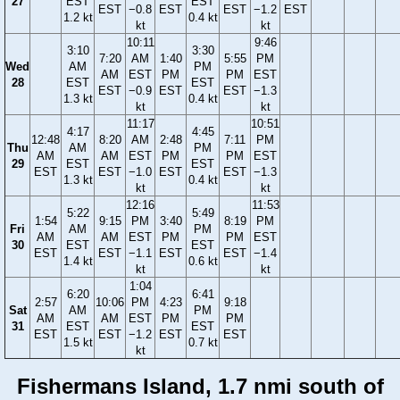
27
EST
EST
EST
−0.8
EST
EST
−1.2
EST
1.2 kt
0.4 kt
kt
kt
10:11
9:46
3:10
3:30
7:20
AM
1:40
5:55
PM
Wed
AM
PM
AM
EST
PM
PM
EST
28
EST
EST
EST
−0.9
EST
EST
−1.3
1.3 kt
0.4 kt
kt
kt
11:17
10:51
4:17
4:45
12:48
8:20
AM
2:48
7:11
PM
Thu
AM
PM
AM
AM
EST
PM
PM
EST
29
EST
EST
EST
EST
−1.0
EST
EST
−1.3
1.3 kt
0.4 kt
kt
kt
12:16
11:53
5:22
5:49
1:54
9:15
PM
3:40
8:19
PM
Fri
AM
PM
AM
AM
EST
PM
PM
EST
30
EST
EST
EST
EST
−1.1
EST
EST
−1.4
1.4 kt
0.6 kt
kt
kt
1:04
6:20
6:41
2:57
10:06
PM
4:23
9:18
Sat
AM
PM
AM
AM
EST
PM
PM
31
EST
EST
EST
EST
−1.2
EST
EST
1.5 kt
0.7 kt
kt
Fishermans Island, 1.7 nmi south of