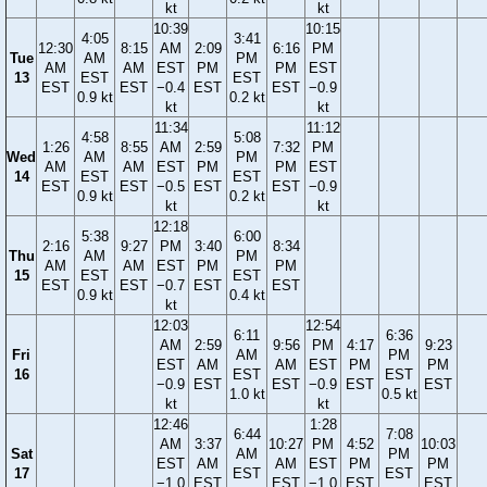
kt
kt
10:39
10:15
4:05
3:41
12:30
8:15
AM
2:09
6:16
PM
Tue
AM
PM
AM
AM
EST
PM
PM
EST
13
EST
EST
EST
EST
−0.4
EST
EST
−0.9
0.9 kt
0.2 kt
kt
kt
11:34
11:12
4:58
5:08
1:26
8:55
AM
2:59
7:32
PM
Wed
AM
PM
AM
AM
EST
PM
PM
EST
14
EST
EST
EST
EST
−0.5
EST
EST
−0.9
0.9 kt
0.2 kt
kt
kt
12:18
5:38
6:00
2:16
9:27
PM
3:40
8:34
Thu
AM
PM
AM
AM
EST
PM
PM
15
EST
EST
EST
EST
−0.7
EST
EST
0.9 kt
0.4 kt
kt
12:03
12:54
6:11
6:36
AM
2:59
9:56
PM
4:17
9:23
Fri
AM
PM
EST
AM
AM
EST
PM
PM
16
EST
EST
−0.9
EST
EST
−0.9
EST
EST
1.0 kt
0.5 kt
kt
kt
12:46
1:28
6:44
7:08
AM
3:37
10:27
PM
4:52
10:03
Sat
AM
PM
EST
AM
AM
EST
PM
PM
17
EST
EST
−1.0
EST
EST
−1.0
EST
EST