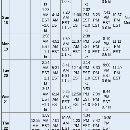
1.0 kt
0.5 kt
kt
kt
1:23
2:02
7:20
7:41
AM
4:14
11:00
PM
5:26
10:37
Sun
AM
PM
Ne
EST
AM
AM
EST
PM
PM
18
EST
EST
Mo
−1.0
EST
EST
−1.0
EST
EST
1.1 kt
0.6 kt
kt
kt
1:58
2:38
7:59
8:19
AM
4:51
11:37
PM
5:58
11:11
Mon
AM
PM
EST
AM
AM
EST
PM
PM
19
EST
EST
−1.1
EST
EST
−1.0
EST
EST
1.1 kt
0.6 kt
kt
kt
2:34
3:14
8:41
9:00
AM
5:31
12:14
PM
6:30
11:49
Tue
AM
PM
EST
AM
PM
EST
PM
PM
20
EST
EST
−1.1
EST
EST
−1.0
EST
EST
1.1 kt
0.6 kt
kt
kt
3:13
3:53
9:25
9:44
AM
6:14
12:50
PM
7:04
Wed
AM
PM
EST
AM
PM
EST
PM
21
EST
EST
−1.1
EST
EST
−1.0
EST
1.1 kt
0.7 kt
kt
kt
3:59
4:34
10:08
10:30
12:35
AM
7:01
1:23
PM
7:42
Thu
AM
PM
AM
EST
AM
PM
EST
PM
22
EST
EST