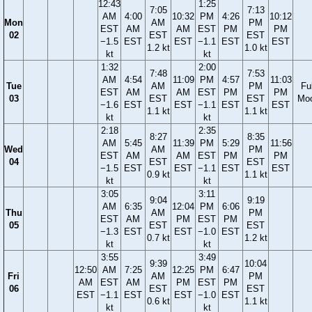
12:43
1:25
7:05
7:13
AM
4:00
10:32
PM
4:26
10:12
Mon
AM
PM
EST
AM
AM
EST
PM
PM
02
EST
EST
−1.5
EST
EST
−1.1
EST
EST
1.2 kt
1.0 kt
kt
kt
1:32
2:00
7:48
7:53
AM
4:54
11:09
PM
4:57
11:03
Tue
AM
PM
Ful
EST
AM
AM
EST
PM
PM
03
EST
EST
Mo
−1.6
EST
EST
−1.1
EST
EST
1.1 kt
1.1 kt
kt
kt
2:18
2:35
8:27
8:35
AM
5:45
11:39
PM
5:29
11:56
Wed
AM
PM
EST
AM
AM
EST
PM
PM
04
EST
EST
−1.5
EST
EST
−1.1
EST
EST
0.9 kt
1.1 kt
kt
kt
3:05
3:11
9:04
9:19
AM
6:35
12:04
PM
6:06
Thu
AM
PM
EST
AM
PM
EST
PM
05
EST
EST
−1.3
EST
EST
−1.0
EST
0.7 kt
1.2 kt
kt
kt
3:55
3:49
9:39
10:04
12:50
AM
7:25
12:25
PM
6:47
Fri
AM
PM
AM
EST
AM
PM
EST
PM
06
EST
EST
EST
−1.1
EST
EST
−1.0
EST
0.6 kt
1.1 kt
kt
kt