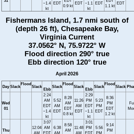
31
EDT
EDT
−1.4
EDT
EDT
−1.1
EDT
EDT
0.9 kt
1.1 kt
kt
kt
Fishermans Island, 1.7 nmi south of
(depth 26 ft), Chesapeake Bay,
Virginia Current
37.0562° N, 75.9722° W
Flood direction 290° true
Ebb direction 120° true
April 2026
Flood
Flood
Flood
Day
Slack
Slack
Slack
Slack
Slack
Slack
Pha
Ebb
Ebb
2:24
2:29
8:28
8:36
AM
5:52
11:26
PM
5:23
Wed
AM
PM
Ful
EDT
AM
AM
EDT
PM
01
EDT
EDT
Mo
−1.4
EDT
EDT
−1.1
EDT
0.8 kt
1.2 kt
kt
kt
3:07
3:01
8:58
9:14
12:04
AM
6:38
11:48
PM
5:56
Thu
AM
PM
AM
EDT
AM
AM
EDT
PM