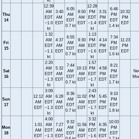
kt
12:39
12:28
6:05
6:46
AM
3:40
8:50
PM
3:31
10:32
Thu
AM
PM
EDT
AM
AM
EDT
PM
PM
14
EDT
EDT
−1.0
EDT
EDT
−1.4
EDT
EDT
0.7 kt
1.4 kt
kt
kt
1:32
1:13
6:55
7:34
AM
4:37
9:30
PM
4:14
11:23
Fri
AM
PM
EDT
AM
AM
EDT
PM
PM
15
EDT
EDT
−1.1
EDT
EDT
−1.6
EDT
EDT
0.7 kt
1.6 kt
kt
kt
2:20
1:57
7:44
8:21
AM
5:32
10:13
PM
4:58
Sat
AM
PM
Ne
EDT
AM
AM
EDT
PM
16
EDT
EDT
Mo
−1.3
EDT
EDT
−1.7
EDT
0.7 kt
1.7 kt
kt
kt
3:09
2:43
8:36
9:10
12:12
AM
6:28
11:02
PM
5:45
Sun
AM
PM
AM
EDT
AM
AM
EDT
PM
17
EDT
EDT
EDT
−1.3
EDT
EDT
−1.7
EDT
0.7 kt
1.8 kt
kt
kt
4:00
3:32
9:32
10:03
1:01
AM
7:27
11:56
PM
6:35
Mon
AM
PM
AM
EDT
AM
AM
EDT
PM
18
EDT
EDT
EDT
−1.3
EDT
EDT
−1.6
EDT
0.6 kt
1.7 kt