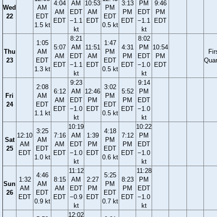
4:04
AM
10:53
3:13
PM
9:46
Wed
AM
PM
AM
EDT
AM
PM
EDT
PM
22
EDT
EDT
EDT
−1.1
EDT
EDT
−1.1
EDT
1.5 kt
0.5 kt
kt
kt
8:21
8:02
1:05
1:47
5:07
AM
11:51
4:31
PM
10:54
Thu
AM
PM
Fir
AM
EDT
AM
PM
EDT
PM
23
EDT
EDT
Quar
EDT
−1.1
EDT
EDT
−1.0
EDT
1.3 kt
0.5 kt
kt
kt
9:23
9:14
2:08
3:02
6:12
AM
12:46
5:52
PM
Fri
AM
PM
AM
EDT
PM
PM
EDT
24
EDT
EDT
EDT
−1.0
EDT
EDT
−1.0
1.1 kt
0.5 kt
kt
kt
10:19
10:22
3:25
4:18
12:10
7:16
AM
1:39
7:12
PM
Sat
AM
PM
AM
AM
EDT
PM
PM
EDT
25
EDT
EDT
EDT
EDT
−1.0
EDT
EDT
−1.0
1.0 kt
0.6 kt
kt
kt
11:12
11:28
4:46
5:25
1:32
8:15
AM
2:27
8:23
PM
Sun
AM
PM
AM
AM
EDT
PM
PM
EDT
26
EDT
EDT
EDT
EDT
−0.9
EDT
EDT
−1.0
0.9 kt
0.7 kt
kt
kt
12:02