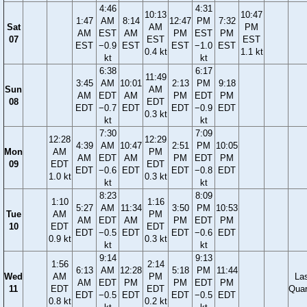
4:46
4:31
10:13
10:47
1:47
AM
8:14
12:47
PM
7:32
Sat
AM
PM
AM
EST
AM
PM
EST
PM
07
EST
EST
EST
−0.9
EST
EST
−1.0
EST
0.4 kt
1.1 kt
kt
kt
6:38
6:17
11:49
3:45
AM
10:01
2:13
PM
9:18
Sun
AM
AM
EDT
AM
PM
EDT
PM
08
EDT
EDT
−0.7
EDT
EDT
−0.9
EDT
0.3 kt
kt
kt
7:30
7:09
12:28
12:29
4:39
AM
10:47
2:51
PM
10:05
Mon
AM
PM
AM
EDT
AM
PM
EDT
PM
09
EDT
EDT
EDT
−0.6
EDT
EDT
−0.8
EDT
1.0 kt
0.3 kt
kt
kt
8:23
8:09
1:10
1:16
5:27
AM
11:34
3:50
PM
10:53
Tue
AM
PM
AM
EDT
AM
PM
EDT
PM
10
EDT
EDT
EDT
−0.5
EDT
EDT
−0.6
EDT
0.9 kt
0.3 kt
kt
kt
9:14
9:13
1:56
2:14
6:13
AM
12:28
5:18
PM
11:44
Wed
AM
PM
La
AM
EDT
PM
PM
EDT
PM
11
EDT
EDT
Quar
EDT
−0.5
EDT
EDT
−0.5
EDT
0.8 kt
0.2 kt