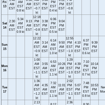
Fri
AM
PM
AM
AM
EST
PM
PM
EST
13
EST
EST
EST
EST
−0.7
EST
EST
−0.8
0.8 kt
0.4 kt
kt
kt
12:18
5:34
6:06
2:30
9:13
PM
3:38
9:04
Sat
AM
PM
AM
AM
EST
PM
PM
14
EST
EST
EST
EST
−0.8
EST
EST
0.9 kt
0.5 kt
kt
12:22
12:55
6:14
6:37
AM
3:14
9:50
PM
4:10
9:39
Sun
AM
PM
EST
AM
AM
EST
PM
PM
15
EST
EST
−0.9
EST
EST
−1.0
EST
EST
1.0 kt
0.6 kt
kt
kt
1:00
1:29
6:53
7:10
AM
3:55
10:26
PM
4:39
10:14
Mon
AM
PM
EST
AM
AM
EST
PM
PM
16
EST
EST
−1.1
EST
EST
−1.0
EST
EST
1.1 kt
0.7 kt
kt
kt
1:36
2:02
7:32
7:48
AM
4:35
11:01
PM
5:07
10:53
Tue
AM
PM
Ne
EST
AM
AM
EST
PM
PM
17
EST
EST
Mo
−1.2
EST
EST
−1.1
EST
EST
1.1 kt
0.8 kt
kt
kt
2:13
2:36
8:12
8:30