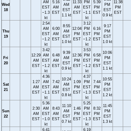
AM
5:16
11:33
PM
5:39
11:38
Wed
AM
PM
EST
AM
AM
EST
PM
PM
18
EST
EST
−1.3
EST
EST
−1.1
EST
EST
1.1 kt
0.9 kt
kt
kt
2:54
3:12
8:55
9:17
AM
6:00
12:04
PM
6:16
Thu
AM
PM
EST
AM
PM
EST
PM
19
EST
EST
−1.2
EST
EST
−1.2
EST
1.0 kt
1.0 kt
kt
kt
3:42
3:53
9:39
10:06
12:29
AM
6:48
12:36
PM
6:58
Fri
AM
PM
AM
EST
AM
PM
EST
PM
20
EST
EST
EST
−1.2
EST
EST
−1.2
EST
0.9 kt
1.1 kt
kt
kt
4:36
4:37
10:24
10:55
1:27
AM
7:42
1:09
PM
7:44
Sat
AM
PM
AM
EST
AM
PM
EST
PM
21
EST
EST
EST
−1.1
EST
EST
−1.3
EST
0.8 kt
1.2 kt
kt
kt
5:36
5:25
11:10
11:45
2:30
AM
8:43
1:46
PM
8:32
Sun
AM
PM
AM
EST
AM
PM
EST
PM
22
EST
EST
EST
−1.0
EST
EST
−1.3
EST
0.7 kt
1.3 kt
kt
kt
6:41
6:19