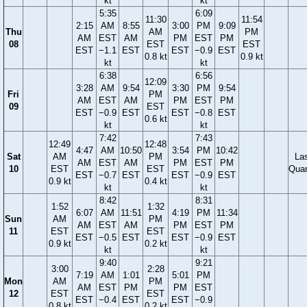
kt
kt
5:35
6:09
11:30
11:54
2:15
AM
8:55
3:00
PM
9:09
Thu
AM
PM
AM
EST
AM
PM
EST
PM
08
EST
EST
EST
−1.1
EST
EST
−0.9
EST
0.8 kt
0.9 kt
kt
kt
6:38
6:56
12:09
3:28
AM
9:54
3:30
PM
9:54
Fri
PM
AM
EST
AM
PM
EST
PM
09
EST
EST
−0.9
EST
EST
−0.8
EST
0.6 kt
kt
kt
7:42
7:43
12:49
12:48
4:47
AM
10:50
3:54
PM
10:42
Sat
AM
PM
La
AM
EST
AM
PM
EST
PM
10
EST
EST
Quar
EST
−0.7
EST
EST
−0.9
EST
0.9 kt
0.4 kt
kt
kt
8:42
8:31
1:52
1:32
6:07
AM
11:51
4:19
PM
11:34
Sun
AM
PM
AM
EST
AM
PM
EST
PM
11
EST
EST
EST
−0.5
EST
EST
−0.9
EST
0.9 kt
0.2 kt
kt
kt
9:40
9:21
3:00
2:28
7:19
AM
1:01
5:01
PM
Mon
AM
PM
AM
EST
PM
PM
EST
12
EST
EST
EST
−0.4
EST
EST
−0.9
0.8 kt
0.2 kt