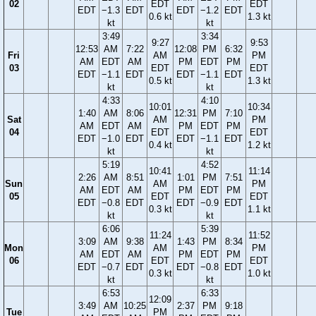
02
EDT
EDT
EDT
−1.3
EDT
EDT
−1.2
EDT
0.6 kt
1.3 kt
kt
kt
3:49
3:34
9:27
9:53
12:53
AM
7:22
12:08
PM
6:32
Fri
AM
PM
AM
EDT
AM
PM
EDT
PM
03
EDT
EDT
EDT
−1.1
EDT
EDT
−1.1
EDT
0.5 kt
1.3 kt
kt
kt
4:33
4:10
10:01
10:34
1:40
AM
8:06
12:31
PM
7:10
Sat
AM
PM
AM
EDT
AM
PM
EDT
PM
04
EDT
EDT
EDT
−1.0
EDT
EDT
−1.1
EDT
0.4 kt
1.2 kt
kt
kt
5:19
4:52
10:41
11:14
2:26
AM
8:51
1:01
PM
7:51
Sun
AM
PM
AM
EDT
AM
PM
EDT
PM
05
EDT
EDT
EDT
−0.8
EDT
EDT
−0.9
EDT
0.3 kt
1.1 kt
kt
kt
6:06
5:39
11:24
11:52
3:09
AM
9:38
1:43
PM
8:34
Mon
AM
PM
AM
EDT
AM
PM
EDT
PM
06
EDT
EDT
EDT
−0.7
EDT
EDT
−0.8
EDT
0.3 kt
1.0 kt
kt
kt
6:53
6:33
12:09
3:49
AM
10:25
2:37
PM
9:18
Tue
PM