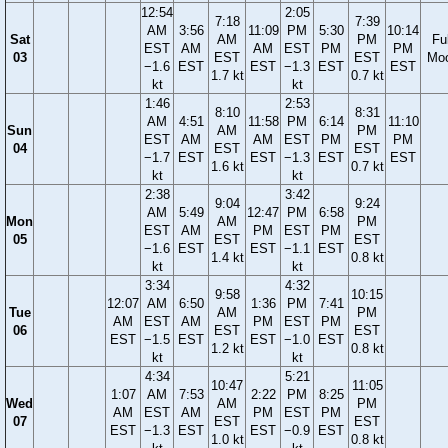
12:54
2:05
7:18
7:39
AM
3:56
11:09
PM
5:30
10:14
Sat
AM
PM
Ful
EST
AM
AM
EST
PM
PM
03
EST
EST
Mo
−1.6
EST
EST
−1.3
EST
EST
1.7 kt
0.7 kt
kt
kt
1:46
2:53
8:10
8:31
AM
4:51
11:58
PM
6:14
11:10
Sun
AM
PM
EST
AM
AM
EST
PM
PM
04
EST
EST
−1.7
EST
EST
−1.3
EST
EST
1.6 kt
0.7 kt
kt
kt
2:38
3:42
9:04
9:24
AM
5:49
12:47
PM
6:58
Mon
AM
PM
EST
AM
PM
EST
PM
05
EST
EST
−1.6
EST
EST
−1.1
EST
1.4 kt
0.8 kt
kt
kt
3:34
4:32
9:58
10:15
12:07
AM
6:50
1:36
PM
7:41
Tue
AM
PM
AM
EST
AM
PM
EST
PM
06
EST
EST
EST
−1.5
EST
EST
−1.0
EST
1.2 kt
0.8 kt
kt
kt
4:34
5:21
10:47
11:05
1:07
AM
7:53
2:22
PM
8:25
Wed
AM
PM
AM
EST
AM
PM
EST
PM
07
EST
EST
EST
−1.3
EST
EST
−0.9
EST
1.0 kt
0.8 kt