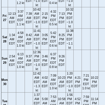
EDT
−1.0
EDT
EDT
−1.0
1.2 kt
0.4 kt
kt
kt
10:42
10:32
3:37
4:32
12:13
7:39
AM
2:15
7:13
PM
Fri
AM
PM
AM
AM
EDT
PM
PM
EDT
27
EDT
EDT
EDT
EDT
−1.0
EDT
EDT
−1.0
1.1 kt
0.5 kt
kt
kt
11:41
11:38
4:58
5:42
1:34
8:42
AM
3:05
8:25
PM
Sat
AM
PM
AM
AM
EDT
PM
PM
EDT
28
EDT
EDT
EDT
EDT
−1.0
EDT
EDT
−1.1
1.0 kt
0.6 kt
kt
kt
12:36
6:13
6:37
2:54
9:37
PM
3:46
9:26
Sun
AM
PM
AM
AM
EDT
PM
PM
29
EDT
EDT
EDT
EDT
−1.0
EDT
EDT
1.0 kt
0.8 kt
kt
12:42
1:20
7:09
7:21
AM
4:02
10:23
PM
4:21
10:22
Mon
AM
PM
EDT
AM
AM
EDT
PM
PM
30
EDT
EDT
−1.3
EDT
EDT
−1.0
EDT
EDT
1.0 kt
1.0 kt
kt
kt
1:37
1:56
7:53
7:59
AM
5:00
10:58
PM
4:52
11:14
Tue
AM
PM
EDT
AM
AM
EDT
PM
PM