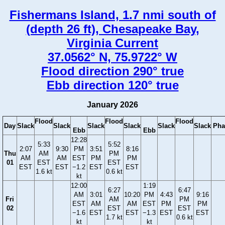
Fishermans Island, 1.7 nmi south of
(depth 26 ft), Chesapeake Bay,
Virginia Current
37.0562° N, 75.9722° W
Flood direction 290° true
Ebb direction 120° true
January 2026
Flood
Flood
Flood
Day
Slack
Slack
Slack
Slack
Slack
Slack
Pha
Ebb
Ebb
12:28
5:33
5:52
2:07
9:30
PM
3:51
8:16
Thu
AM
PM
AM
AM
EST
PM
PM
01
EST
EST
EST
EST
−1.2
EST
EST
1.6 kt
0.6 kt
kt
12:00
1:19
6:27
6:47
AM
3:01
10:20
PM
4:43
9:16
Fri
AM
PM
EST
AM
AM
EST
PM
PM
02
EST
EST
−1.6
EST
EST
−1.3
EST
EST
1.7 kt
0.6 kt
kt
kt