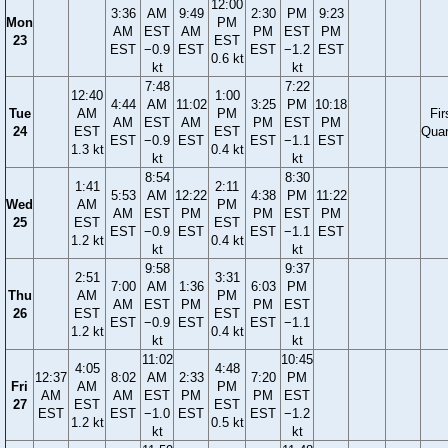
12:00
3:36
AM
9:49
2:30
PM
9:23
Mon
PM
AM
EST
AM
PM
EST
PM
23
EST
EST
−0.9
EST
EST
−1.2
EST
0.6 kt
kt
kt
7:48
7:22
12:40
1:00
4:44
AM
11:02
3:25
PM
10:18
Tue
AM
PM
Fir
AM
EST
AM
PM
EST
PM
24
EST
EST
Quar
EST
−0.9
EST
EST
−1.1
EST
1.3 kt
0.4 kt
kt
kt
8:54
8:30
1:41
2:11
5:53
AM
12:22
4:38
PM
11:22
Wed
AM
PM
AM
EST
PM
PM
EST
PM
25
EST
EST
EST
−0.9
EST
EST
−1.1
EST
1.2 kt
0.4 kt
kt
kt
9:58
9:37
2:51
3:31
7:00
AM
1:36
6:03
PM
Thu
AM
PM
AM
EST
PM
PM
EST
26
EST
EST
EST
−0.9
EST
EST
−1.1
1.2 kt
0.4 kt
kt
kt
11:02
10:45
4:05
4:48
12:37
8:02
AM
2:33
7:20
PM
Fri
AM
PM
AM
AM
EST
PM
PM
EST
27
EST
EST
EST
EST
−1.0
EST
EST
−1.2
1.2 kt
0.5 kt
kt
kt