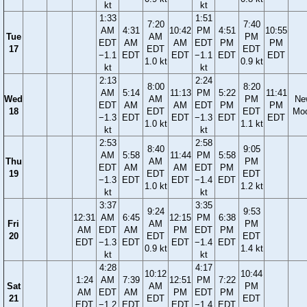
kt
kt
1:33
1:51
7:20
7:40
AM
4:31
10:42
PM
4:51
10:55
Tue
AM
PM
EDT
AM
AM
EDT
PM
PM
17
EDT
EDT
−1.1
EDT
EDT
−1.1
EDT
EDT
1.0 kt
0.9 kt
kt
kt
2:13
2:24
8:00
8:20
AM
5:14
11:13
PM
5:22
11:41
Wed
AM
PM
Ne
EDT
AM
AM
EDT
PM
PM
18
EDT
EDT
Mo
−1.3
EDT
EDT
−1.3
EDT
EDT
1.0 kt
1.1 kt
kt
kt
2:53
2:58
8:40
9:05
AM
5:58
11:44
PM
5:58
Thu
AM
PM
EDT
AM
AM
EDT
PM
19
EDT
EDT
−1.3
EDT
EDT
−1.4
EDT
1.0 kt
1.2 kt
kt
kt
3:37
3:35
9:24
9:53
12:31
AM
6:45
12:15
PM
6:38
Fri
AM
PM
AM
EDT
AM
PM
EDT
PM
20
EDT
EDT
EDT
−1.3
EDT
EDT
−1.4
EDT
0.9 kt
1.4 kt
kt
kt
4:28
4:17
10:12
10:44
1:24
AM
7:39
12:51
PM
7:22
Sat
AM
PM
AM
EDT
AM
PM
EDT
PM
21
EDT
EDT
EDT
−1.2
EDT
EDT
−1.4
EDT