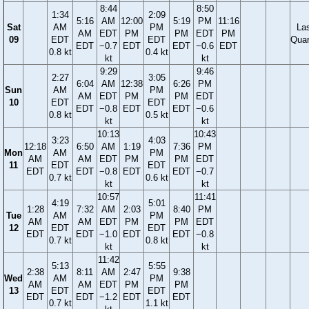
8:44
8:50
1:34
2:09
5:16
AM
12:00
5:19
PM
11:16
Sat
AM
PM
La
AM
EDT
PM
PM
EDT
PM
09
EDT
EDT
Quar
EDT
−0.7
EDT
EDT
−0.6
EDT
0.8 kt
0.4 kt
kt
kt
9:29
9:46
2:27
3:05
6:04
AM
12:38
6:26
PM
Sun
AM
PM
AM
EDT
PM
PM
EDT
10
EDT
EDT
EDT
−0.8
EDT
EDT
−0.6
0.8 kt
0.5 kt
kt
kt
10:13
10:43
3:23
4:03
12:18
6:50
AM
1:19
7:36
PM
Mon
AM
PM
AM
AM
EDT
PM
PM
EDT
11
EDT
EDT
EDT
EDT
−0.8
EDT
EDT
−0.7
0.7 kt
0.6 kt
kt
kt
10:57
11:41
4:19
5:01
1:28
7:32
AM
2:03
8:40
PM
Tue
AM
PM
AM
AM
EDT
PM
PM
EDT
12
EDT
EDT
EDT
EDT
−1.0
EDT
EDT
−0.8
0.7 kt
0.8 kt
kt
kt
11:42
5:13
5:55
2:38
8:11
AM
2:47
9:38
Wed
AM
PM
AM
AM
EDT
PM
PM
13
EDT
EDT
EDT
EDT
−1.2
EDT
EDT
0.7 kt
1.1 kt