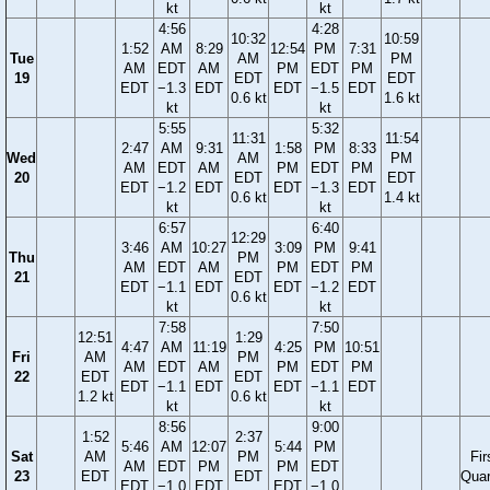
kt
kt
4:56
4:28
10:32
10:59
1:52
AM
8:29
12:54
PM
7:31
Tue
AM
PM
AM
EDT
AM
PM
EDT
PM
19
EDT
EDT
EDT
−1.3
EDT
EDT
−1.5
EDT
0.6 kt
1.6 kt
kt
kt
5:55
5:32
11:31
11:54
2:47
AM
9:31
1:58
PM
8:33
Wed
AM
PM
AM
EDT
AM
PM
EDT
PM
20
EDT
EDT
EDT
−1.2
EDT
EDT
−1.3
EDT
0.6 kt
1.4 kt
kt
kt
6:57
6:40
12:29
3:46
AM
10:27
3:09
PM
9:41
Thu
PM
AM
EDT
AM
PM
EDT
PM
21
EDT
EDT
−1.1
EDT
EDT
−1.2
EDT
0.6 kt
kt
kt
7:58
7:50
12:51
1:29
4:47
AM
11:19
4:25
PM
10:51
Fri
AM
PM
AM
EDT
AM
PM
EDT
PM
22
EDT
EDT
EDT
−1.1
EDT
EDT
−1.1
EDT
1.2 kt
0.6 kt
kt
kt
8:56
9:00
1:52
2:37
5:46
AM
12:07
5:44
PM
Sat
AM
PM
Fir
AM
EDT
PM
PM
EDT
23
EDT
EDT
Quar
EDT
−1.0
EDT
EDT
−1.0