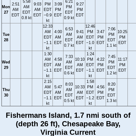
5:58
6:21
2:51
9:03
PM
3:09
9:27
Mon
AM
PM
AM
AM
EDT
PM
PM
27
EDT
EDT
EDT
EDT
−0.9
EDT
EDT
0.8 kt
0.9 kt
kt
12:33
12:46
6:53
7:06
AM
4:00
9:41
PM
3:47
10:25
Tue
AM
PM
EDT
AM
AM
EDT
PM
PM
28
EDT
EDT
−1.1
EDT
EDT
−1.0
EDT
EDT
0.7 kt
1.1 kt
kt
kt
1:30
1:24
7:33
7:45
AM
4:58
10:10
PM
4:22
11:17
Wed
AM
PM
EDT
AM
AM
EDT
PM
PM
29
EDT
EDT
−1.1
EDT
EDT
−1.1
EDT
EDT
0.6 kt
1.2 kt
kt
kt
2:15
1:58
8:03
8:20
AM
5:47
10:33
PM
4:56
Thu
AM
PM
EDT
AM
AM
EDT
PM
30
EDT
EDT
−1.1
EDT
EDT
−1.2
EDT
0.5 kt
1.3 kt
kt
kt
Fishermans Island, 1.7 nmi south of
(depth 26 ft), Chesapeake Bay,
Virginia Current