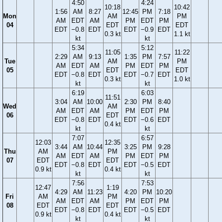
4:50
4:24
10:18
10:42
1:56
AM
8:27
12:45
PM
7:18
Mon
AM
PM
AM
EDT
AM
PM
EDT
PM
04
EDT
EDT
EDT
−0.8
EDT
EDT
−0.9
EDT
0.3 kt
1.1 kt
kt
kt
5:34
5:12
11:05
11:22
2:29
AM
9:13
1:35
PM
7:57
Tue
AM
PM
AM
EDT
AM
PM
EDT
PM
05
EDT
EDT
EDT
−0.8
EDT
EDT
−0.7
EDT
0.3 kt
1.0 kt
kt
kt
6:19
6:03
11:51
3:04
AM
10:00
2:30
PM
8:40
Wed
AM
AM
EDT
AM
PM
EDT
PM
06
EDT
EDT
−0.8
EDT
EDT
−0.6
EDT
0.4 kt
kt
kt
7:07
6:57
12:03
12:35
3:44
AM
10:44
3:25
PM
9:28
Thu
AM
PM
AM
EDT
AM
PM
EDT
PM
07
EDT
EDT
EDT
−0.8
EDT
EDT
−0.5
EDT
0.9 kt
0.4 kt
kt
kt
7:56
7:53
12:47
1:19
4:29
AM
11:23
4:20
PM
10:20
Fri
AM
PM
AM
EDT
AM
PM
EDT
PM
08
EDT
EDT
EDT
−0.8
EDT
EDT
−0.5
EDT
0.9 kt
0.4 kt
kt
kt