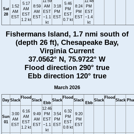
11:59
11:48
5:17
5:46
1:52
8:59
AM
3:18
8:24
PM
Sat
AM
PM
AM
AM
EST
PM
PM
EST
28
EST
EST
EST
EST
−1.1
EST
EST
−1.4
1.2 kt
0.7 kt
kt
kt
Fishermans Island, 1.7 nmi south of
(depth 26 ft), Chesapeake Bay,
Virginia Current
37.0562° N, 75.9722° W
Flood direction 290° true
Ebb direction 120° true
March 2026
Flood
Flood
Flood
Day
Slack
Slack
Slack
Slack
Slack
Slack
Pha
Ebb
Ebb
12:46
6:16
6:32
3:00
9:49
PM
3:54
9:20
Sun
AM
PM
AM
AM
EST
PM
PM
01
EST
EST
EST
EST
−1.1
EST
EST
1.2 kt
0.8 kt
kt