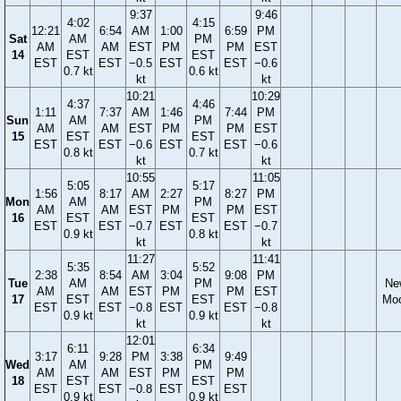
9:37
9:46
4:02
4:15
12:21
6:54
AM
1:00
6:59
PM
Sat
AM
PM
AM
AM
EST
PM
PM
EST
14
EST
EST
EST
EST
−0.5
EST
EST
−0.6
0.7 kt
0.6 kt
kt
kt
10:21
10:29
4:37
4:46
1:11
7:37
AM
1:46
7:44
PM
Sun
AM
PM
AM
AM
EST
PM
PM
EST
15
EST
EST
EST
EST
−0.6
EST
EST
−0.6
0.8 kt
0.7 kt
kt
kt
10:55
11:05
5:05
5:17
1:56
8:17
AM
2:27
8:27
PM
Mon
AM
PM
AM
AM
EST
PM
PM
EST
16
EST
EST
EST
EST
−0.7
EST
EST
−0.7
0.9 kt
0.8 kt
kt
kt
11:27
11:41
5:35
5:52
2:38
8:54
AM
3:04
9:08
PM
Tue
AM
PM
Ne
AM
AM
EST
PM
PM
EST
17
EST
EST
Mo
EST
EST
−0.8
EST
EST
−0.8
0.9 kt
0.9 kt
kt
kt
12:01
6:11
6:34
3:17
9:28
PM
3:38
9:49
Wed
AM
PM
AM
AM
EST
PM
PM
18
EST
EST
EST
EST
−0.8
EST
EST
0.9 kt
0.9 kt