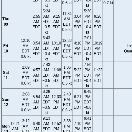
EDT
−0.5
EDT
EDT
−0.4
EDT
0.6 kt
0.7 kt
kt
kt
5:24
5:36
11:34
2:55
AM
9:15
3:04
PM
9:20
Thu
AM
AM
EDT
AM
PM
EDT
PM
09
EDT
EDT
−0.5
EDT
EDT
−0.4
EDT
0.5 kt
kt
kt
6:43
7:01
12:10
12:33
3:54
AM
10:10
4:10
PM
10:19
Fri
AM
PM
La
AM
EDT
AM
PM
EDT
PM
10
EDT
EDT
Quar
EDT
−0.4
EDT
EDT
−0.4
EDT
0.6 kt
0.5 kt
kt
kt
7:43
7:59
1:09
1:35
4:57
AM
11:08
5:22
PM
11:22
Sat
AM
PM
AM
EDT
AM
PM
EDT
PM
11
EDT
EDT
EDT
−0.5
EDT
EDT
−0.4
EDT
0.6 kt
0.5 kt
kt
kt
8:29
8:49
2:08
2:40
5:54
AM
12:03
6:21
PM
Sun
AM
PM
AM
EDT
PM
PM
EDT
12
EDT
EDT
EDT
−0.5
EDT
EDT
−0.5
0.6 kt
0.6 kt
kt
kt
9:13
9:41
3:12
3:58
12:21
6:40
AM
12:52
7:10
PM
Mon
AM
PM
AM
AM
EDT
PM
PM
EDT
13
EDT
EDT