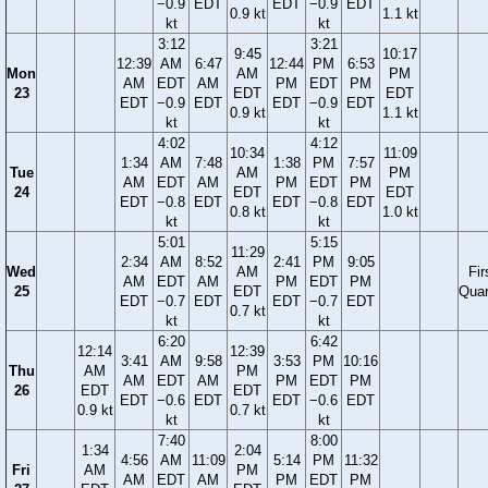
−0.9
EDT
EDT
−0.9
EDT
0.9 kt
1.1 kt
kt
kt
3:12
3:21
9:45
10:17
12:39
AM
6:47
12:44
PM
6:53
Mon
AM
PM
AM
EDT
AM
PM
EDT
PM
23
EDT
EDT
EDT
−0.9
EDT
EDT
−0.9
EDT
0.9 kt
1.1 kt
kt
kt
4:02
4:12
10:34
11:09
1:34
AM
7:48
1:38
PM
7:57
Tue
AM
PM
AM
EDT
AM
PM
EDT
PM
24
EDT
EDT
EDT
−0.8
EDT
EDT
−0.8
EDT
0.8 kt
1.0 kt
kt
kt
5:01
5:15
11:29
2:34
AM
8:52
2:41
PM
9:05
Wed
AM
Fir
AM
EDT
AM
PM
EDT
PM
25
EDT
Quar
EDT
−0.7
EDT
EDT
−0.7
EDT
0.7 kt
kt
kt
6:20
6:42
12:14
12:39
3:41
AM
9:58
3:53
PM
10:16
Thu
AM
PM
AM
EDT
AM
PM
EDT
PM
26
EDT
EDT
EDT
−0.6
EDT
EDT
−0.6
EDT
0.9 kt
0.7 kt
kt
kt
7:40
8:00
1:34
2:04
4:56
AM
11:09
5:14
PM
11:32
Fri
AM
PM
AM
EDT
AM
PM
EDT
PM