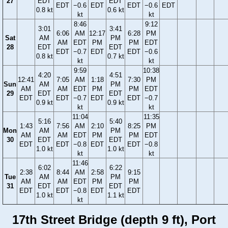
27
EDT
EDT
EDT
−0.6
EDT
EDT
−0.6
EDT
0.8 kt
0.6 kt
kt
kt
8:46
9:12
3:01
3:41
6:06
AM
12:17
6:28
PM
Sat
AM
PM
AM
EDT
PM
PM
EDT
28
EDT
EDT
EDT
−0.7
EDT
EDT
−0.6
0.8 kt
0.7 kt
kt
kt
9:59
10:38
4:20
4:51
12:41
7:05
AM
1:18
7:30
PM
Sun
AM
PM
AM
AM
EDT
PM
PM
EDT
29
EDT
EDT
EDT
EDT
−0.7
EDT
EDT
−0.7
0.9 kt
0.9 kt
kt
kt
11:04
11:35
5:16
5:40
1:43
7:56
AM
2:10
8:25
PM
Mon
AM
PM
AM
AM
EDT
PM
PM
EDT
30
EDT
EDT
EDT
EDT
−0.8
EDT
EDT
−0.8
1.0 kt
1.0 kt
kt
kt
11:46
6:02
6:22
2:38
8:44
AM
2:58
9:15
Tue
AM
PM
AM
AM
EDT
PM
PM
31
EDT
EDT
EDT
EDT
−0.8
EDT
EDT
1.0 kt
1.1 kt
kt
17th Street Bridge (depth 9 ft), Port