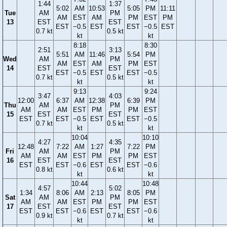
1:44
1:37
5:02
AM
10:53
5:05
PM
11:11
Tue
AM
PM
AM
EST
AM
PM
EST
PM
13
EST
EST
EST
−0.5
EST
EST
−0.5
EST
0.7 kt
0.5 kt
kt
kt
8:18
8:30
2:51
3:13
5:51
AM
11:46
5:54
PM
Wed
AM
PM
AM
EST
AM
PM
EST
14
EST
EST
EST
−0.5
EST
EST
−0.5
0.7 kt
0.5 kt
kt
kt
9:13
9:24
3:47
4:03
12:00
6:37
AM
12:38
6:39
PM
Thu
AM
PM
AM
AM
EST
PM
PM
EST
15
EST
EST
EST
EST
−0.5
EST
EST
−0.5
0.7 kt
0.5 kt
kt
kt
10:04
10:10
4:27
4:35
12:48
7:22
AM
1:27
7:22
PM
Fri
AM
PM
AM
AM
EST
PM
PM
EST
16
EST
EST
EST
EST
−0.6
EST
EST
−0.6
0.8 kt
0.6 kt
kt
kt
10:44
10:48
4:57
5:02
1:34
8:06
AM
2:13
8:05
PM
Sat
AM
PM
AM
AM
EST
PM
PM
EST
17
EST
EST
EST
EST
−0.6
EST
EST
−0.6
0.9 kt
0.7 kt
kt
kt