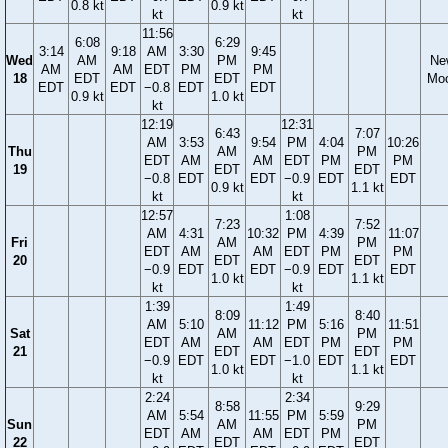
0.8 kt
0.9 kt
kt
kt
11:56
6:08
6:29
3:14
9:18
AM
3:30
9:45
Wed
AM
PM
Ne
AM
AM
EDT
PM
PM
18
EDT
EDT
Mo
EDT
EDT
−0.8
EDT
EDT
0.9 kt
1.0 kt
kt
12:19
12:31
6:43
7:07
AM
3:53
9:54
PM
4:04
10:26
Thu
AM
PM
EDT
AM
AM
EDT
PM
PM
19
EDT
EDT
−0.8
EDT
EDT
−0.9
EDT
EDT
0.9 kt
1.1 kt
kt
kt
12:57
1:08
7:23
7:52
AM
4:31
10:32
PM
4:39
11:07
Fri
AM
PM
EDT
AM
AM
EDT
PM
PM
20
EDT
EDT
−0.9
EDT
EDT
−0.9
EDT
EDT
1.0 kt
1.1 kt
kt
kt
1:39
1:49
8:09
8:40
AM
5:10
11:12
PM
5:16
11:51
Sat
AM
PM
EDT
AM
AM
EDT
PM
PM
21
EDT
EDT
−0.9
EDT
EDT
−1.0
EDT
EDT
1.0 kt
1.1 kt
kt
kt
2:24
2:34
8:58
9:29
AM
5:54
11:55
PM
5:59
Sun
AM
PM
EDT
AM
AM
EDT
PM
22
EDT
EDT