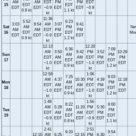
AM
AM
EDT
PM
PM
EDT
15
EDT
EDT
EDT
EDT
−0.9
EDT
EDT
−0.9
0.8 kt
1.1 kt
kt
kt
11:36
5:52
6:23
3:03
8:54
AM
3:07
9:41
Sat
AM
PM
Ne
AM
AM
EDT
PM
PM
16
EDT
EDT
Mo
EDT
EDT
−0.9
EDT
EDT
0.9 kt
1.2 kt
kt
12:13
12:20
6:36
7:09
AM
3:50
9:42
PM
3:52
10:29
Sun
AM
PM
EDT
AM
AM
EDT
PM
PM
17
EDT
EDT
−1.0
EDT
EDT
−1.0
EDT
EDT
0.9 kt
1.2 kt
kt
kt
12:58
1:06
7:25
8:03
AM
4:37
10:30
PM
4:39
11:18
Mon
AM
PM
EDT
AM
AM
EDT
PM
PM
18
EDT
EDT
−1.0
EDT
EDT
−1.0
EDT
EDT
0.9 kt
1.2 kt
kt
kt
1:48
1:56
8:22
9:00
AM
5:28
11:20
PM
5:30
Tue
AM
PM
EDT
AM
AM
EDT
PM
19
EDT
EDT
−0.9
EDT
EDT
−0.9
EDT
0.9 kt
1.1 kt
kt
kt
2:41
2:51
9:20
9:54
12:10
AM
6:25
12:15
PM
6:30