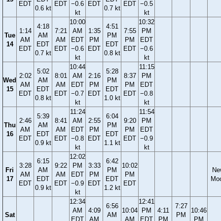
EDT
EDT
−0.6
EDT
EDT
−0.5
0.6 kt
0.7 kt
kt
kt
10:00
10:32
4:18
4:51
1:14
7:21
AM
1:35
7:55
PM
Tue
AM
PM
AM
AM
EDT
PM
PM
EDT
14
EDT
EDT
EDT
EDT
−0.6
EDT
EDT
−0.6
0.7 kt
0.8 kt
kt
kt
10:44
11:15
5:02
5:28
2:02
8:01
AM
2:16
8:37
PM
Wed
AM
PM
AM
AM
EDT
PM
PM
EDT
15
EDT
EDT
EDT
EDT
−0.7
EDT
EDT
−0.8
0.8 kt
1.0 kt
kt
kt
11:24
11:54
5:39
6:04
2:46
8:41
AM
2:55
9:20
PM
Thu
AM
PM
AM
AM
EDT
PM
PM
EDT
16
EDT
EDT
EDT
EDT
−0.8
EDT
EDT
−0.9
0.9 kt
1.1 kt
kt
kt
12:02
6:15
6:42
3:28
9:22
PM
3:33
10:02
Fri
AM
PM
Ne
AM
AM
EDT
PM
PM
17
EDT
EDT
Mo
EDT
EDT
−0.9
EDT
EDT
0.9 kt
1.2 kt
kt
12:34
12:41
6:56
7:27
AM
4:09
10:04
PM
4:11
10:46
Sat
AM
PM
EDT
AM
AM
EDT
PM
PM