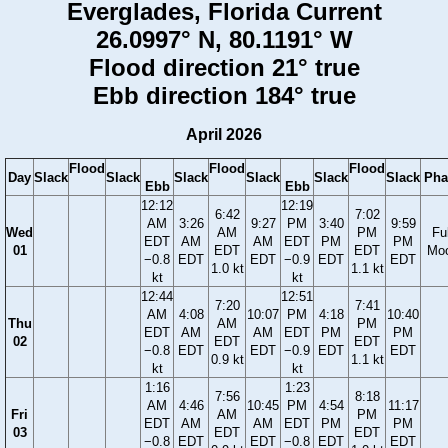
Everglades, Florida Current
26.0997° N, 80.1191° W
Flood direction 21° true
Ebb direction 184° true
April 2026
Flood
Flood
Flood
Day
Slack
Slack
Slack
Slack
Slack
Slack
Pha
Ebb
Ebb
12:12
12:19
6:42
7:02
AM
3:26
9:27
PM
3:40
9:59
Wed
AM
PM
Ful
EDT
AM
AM
EDT
PM
PM
01
EDT
EDT
Mo
−0.8
EDT
EDT
−0.9
EDT
EDT
1.0 kt
1.1 kt
kt
kt
12:44
12:51
7:20
7:41
AM
4:08
10:07
PM
4:18
10:40
Thu
AM
PM
EDT
AM
AM
EDT
PM
PM
02
EDT
EDT
−0.8
EDT
EDT
−0.9
EDT
EDT
0.9 kt
1.1 kt
kt
kt
1:16
1:23
7:56
8:18
AM
4:46
10:45
PM
4:54
11:17
Fri
AM
PM
EDT
AM
AM
EDT
PM
PM
03
EDT
EDT
−0.8
EDT
EDT
−0.8
EDT
EDT