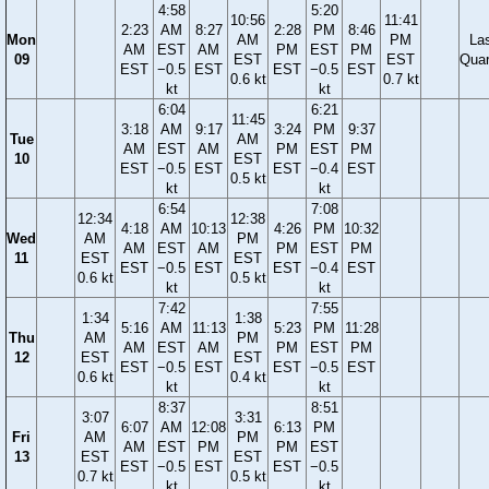
4:58
5:20
10:56
11:41
2:23
AM
8:27
2:28
PM
8:46
Mon
AM
PM
La
AM
EST
AM
PM
EST
PM
09
EST
EST
Quar
EST
−0.5
EST
EST
−0.5
EST
0.6 kt
0.7 kt
kt
kt
6:04
6:21
11:45
3:18
AM
9:17
3:24
PM
9:37
Tue
AM
AM
EST
AM
PM
EST
PM
10
EST
EST
−0.5
EST
EST
−0.4
EST
0.5 kt
kt
kt
6:54
7:08
12:34
12:38
4:18
AM
10:13
4:26
PM
10:32
Wed
AM
PM
AM
EST
AM
PM
EST
PM
11
EST
EST
EST
−0.5
EST
EST
−0.4
EST
0.6 kt
0.5 kt
kt
kt
7:42
7:55
1:34
1:38
5:16
AM
11:13
5:23
PM
11:28
Thu
AM
PM
AM
EST
AM
PM
EST
PM
12
EST
EST
EST
−0.5
EST
EST
−0.5
EST
0.6 kt
0.4 kt
kt
kt
8:37
8:51
3:07
3:31
6:07
AM
12:08
6:13
PM
Fri
AM
PM
AM
EST
PM
PM
EST
13
EST
EST
EST
−0.5
EST
EST
−0.5
0.7 kt
0.5 kt
kt
kt