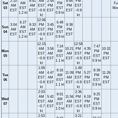
2:10
8:41
AM
2:54
8:44
PM
Sat
AM
PM
Ful
AM
AM
EST
PM
PM
EST
03
EST
EST
Mo
EST
EST
−0.9
EST
EST
−0.9
1.2 kt
0.9 kt
kt
kt
12:06
6:27
6:48
3:04
9:33
PM
3:45
9:38
Sun
AM
PM
AM
AM
EST
PM
PM
04
EST
EST
EST
EST
−0.9
EST
EST
1.2 kt
0.9 kt
kt
12:15
12:58
7:24
7:47
AM
3:56
10:21
PM
4:35
10:32
Mon
AM
PM
EST
AM
AM
EST
PM
PM
05
EST
EST
−0.9
EST
EST
−0.9
EST
EST
1.1 kt
0.9 kt
kt
kt
1:09
1:49
8:16
8:39
AM
4:47
11:09
PM
5:27
11:26
Tue
AM
PM
EST
AM
AM
EST
PM
PM
06
EST
EST
−0.8
EST
EST
−0.8
EST
EST
1.1 kt
0.9 kt
kt
kt
2:03
2:36
9:01
9:25
AM
5:42
11:56
PM
6:19
Wed
AM
PM
EST
AM
AM
EST
PM
07
EST
EST
−0.7
EST
EST
−0.8
EST
1.0 kt
0.9 kt
kt
kt
2:53
3:21