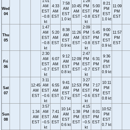
1:01
1:28
7:58
8:21
AM
4:33
10:45
PM
5:00
11:09
Wed
AM
PM
EST
AM
AM
EST
PM
PM
04
EST
EST
−0.8
EST
EST
−0.8
EST
EST
1.0 kt
1.0 kt
kt
kt
1:47
2:09
8:38
9:00
AM
5:20
11:26
PM
5:45
11:57
Thu
AM
PM
EST
AM
AM
EST
PM
PM
05
EST
EST
−0.8
EST
EST
−0.8
EST
EST
0.9 kt
0.9 kt
kt
kt
2:30
2:47
9:12
9:36
AM
6:07
12:09
PM
6:31
Fri
AM
PM
EST
AM
PM
EST
PM
06
EST
EST
−0.7
EST
EST
−0.7
EST
0.8 kt
0.9 kt
kt
kt
3:11
3:27
9:41
10:11
12:45
AM
6:55
12:53
PM
7:17
Sat
AM
PM
AM
EST
AM
PM
EST
PM
07
EST
EST
EST
−0.6
EST
EST
−0.6
EST
0.7 kt
0.8 kt
kt
kt
3:57
4:15
10:14
10:52
1:34
AM
7:41
1:38
PM
8:01
Sun
AM
PM
AM
EST
AM
PM
EST
PM
08
EST
EST
EST
−0.5
EST
EST
−0.5
EST
0.6 kt
0.7 kt
kt
kt