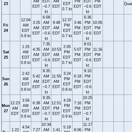
AM
EDT
AM
PM
EDT
PM
23
EDT
Quar
EDT
−0.7
EDT
EDT
−0.6
EDT
0.7 kt
kt
kt
6:08
6:36
12:04
12:37
3:25
AM
9:48
3:46
PM
10:05
Fri
AM
PM
AM
EDT
AM
PM
EDT
PM
24
EDT
EDT
EDT
−0.6
EDT
EDT
−0.6
EDT
0.9 kt
0.7 kt
kt
kt
7:35
8:01
1:25
2:05
4:35
AM
10:53
5:07
PM
11:16
Sat
AM
PM
AM
EDT
AM
PM
EDT
PM
25
EDT
EDT
EDT
−0.6
EDT
EDT
−0.6
EDT
0.8 kt
0.7 kt
kt
kt
8:35
9:10
2:42
3:24
5:42
AM
11:55
6:18
PM
Sun
AM
PM
AM
EDT
AM
PM
EDT
26
EDT
EDT
EDT
−0.7
EDT
EDT
−0.6
0.8 kt
0.8 kt
kt
kt
9:35
10:25
3:56
4:29
12:23
6:38
AM
12:51
7:16
PM
Mon
AM
PM
AM
AM
EDT
PM
PM
EDT
27
EDT
EDT
EDT
EDT
−0.7
EDT
EDT
−0.7
0.8 kt
0.9 kt
kt
kt
10:34
11:17
4:54
5:19
1:22
7:27
AM
1:41
8:06
PM