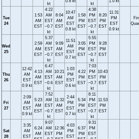
0.8 kt
1.0 kt
kt
kt
4:22
4:38
10:47
11:31
1:53
AM
8:04
1:58
PM
8:20
Tue
AM
PM
Fir
AM
EST
AM
PM
EST
PM
24
EST
EST
Quar
EST
−0.7
EST
EST
−0.7
EST
0.8 kt
0.9 kt
kt
kt
5:37
5:55
11:51
2:59
AM
9:09
3:05
PM
9:28
Wed
AM
AM
EST
AM
PM
EST
PM
25
EST
EST
−0.7
EST
EST
−0.7
EST
0.7 kt
kt
kt
6:47
7:03
12:42
1:03
4:13
AM
10:21
4:22
PM
10:43
Thu
AM
PM
AM
EST
AM
PM
EST
PM
26
EST
EST
EST
−0.6
EST
EST
−0.7
EST
0.9 kt
0.6 kt
kt
kt
7:52
8:11
2:09
2:44
5:23
AM
11:32
5:34
PM
11:53
Fri
AM
PM
AM
EST
AM
PM
EST
PM
27
EST
EST
EST
−0.7
EST
EST
−0.7
EST
0.9 kt
0.7 kt
kt
kt
9:07
9:31
3:35
4:03
6:24
AM
12:36
6:37
PM
Sat
AM
PM
AM
EST
PM
PM
EST
28
EST
EST