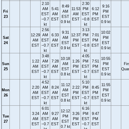
2:10
2:30
8:49
9:16
AM
5:41
11:53
PM
6:12
Fri
AM
PM
EST
AM
AM
EST
PM
23
EST
EST
−0.7
EST
EST
−0.8
EST
0.9 kt
0.9 kt
kt
kt
2:56
3:13
9:31
10:02
12:29
AM
6:33
12:37
PM
7:01
Sat
AM
PM
AM
EST
AM
PM
EST
PM
24
EST
EST
EST
−0.7
EST
EST
−0.8
EST
0.9 kt
0.9 kt
kt
kt
3:48
4:05
10:18
10:55
1:22
AM
7:28
1:26
PM
7:51
Sun
AM
PM
Fir
AM
EST
AM
PM
EST
PM
25
EST
EST
Quar
EST
−0.7
EST
EST
−0.7
EST
0.8 kt
0.9 kt
kt
kt
4:52
5:10
11:12
11:55
2:20
AM
8:24
2:22
PM
8:45
Mon
AM
PM
AM
EST
AM
PM
EST
PM
26
EST
EST
EST
−0.7
EST
EST
−0.7
EST
0.8 kt
0.9 kt
kt
kt
6:01
6:16
12:12
3:24
AM
9:27
3:26
PM
9:47
Tue
PM
AM
EST
AM
PM
EST
PM
27
EST
EST
−0.7
EST
EST
−0.7
EST
0.7 kt