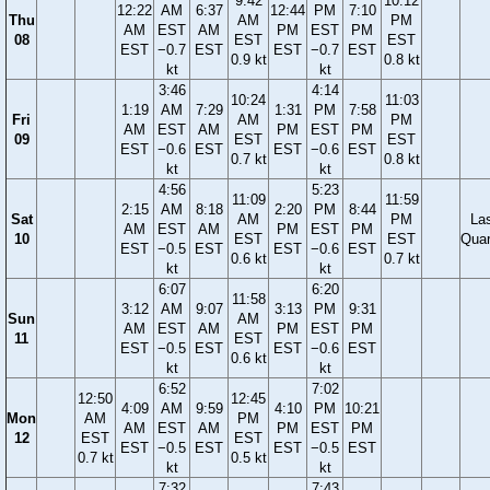
9:42
10:12
12:22
AM
6:37
12:44
PM
7:10
Thu
AM
PM
AM
EST
AM
PM
EST
PM
08
EST
EST
EST
−0.7
EST
EST
−0.7
EST
0.9 kt
0.8 kt
kt
kt
3:46
4:14
10:24
11:03
1:19
AM
7:29
1:31
PM
7:58
Fri
AM
PM
AM
EST
AM
PM
EST
PM
09
EST
EST
EST
−0.6
EST
EST
−0.6
EST
0.7 kt
0.8 kt
kt
kt
4:56
5:23
11:09
11:59
2:15
AM
8:18
2:20
PM
8:44
Sat
AM
PM
La
AM
EST
AM
PM
EST
PM
10
EST
EST
Quar
EST
−0.5
EST
EST
−0.6
EST
0.6 kt
0.7 kt
kt
kt
6:07
6:20
11:58
3:12
AM
9:07
3:13
PM
9:31
Sun
AM
AM
EST
AM
PM
EST
PM
11
EST
EST
−0.5
EST
EST
−0.6
EST
0.6 kt
kt
kt
6:52
7:02
12:50
12:45
4:09
AM
9:59
4:10
PM
10:21
Mon
AM
PM
AM
EST
AM
PM
EST
PM
12
EST
EST
EST
−0.5
EST
EST
−0.5
EST
0.7 kt
0.5 kt
kt
kt
7:32
7:43