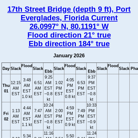
17th Street Bridge (depth 9 ft), Port
Everglades, Florida Current
26.0997° N, 80.1191° W
Flood direction 21° true
Ebb direction 184° true
January 2026
Flood
Flood
Flood
Day
Slack
Slack
Slack
Slack
Slack
Slack
Pha
Ebb
Ebb
9:25
9:37
3:48
4:05
12:15
6:51
AM
1:02
6:53
PM
Thu
AM
PM
AM
AM
EST
PM
PM
EST
01
EST
EST
EST
EST
−0.8
EST
EST
−0.8
1.0 kt
0.8 kt
kt
kt
10:24
10:33
4:44
4:59
1:13
7:47
AM
2:00
7:49
PM
Fri
AM
PM
AM
AM
EST
PM
PM
EST
02
EST
EST
EST
EST
−0.8
EST
EST
−0.9
1.1 kt
0.9 kt
kt
kt
11:16
11:24
5:34
5:50