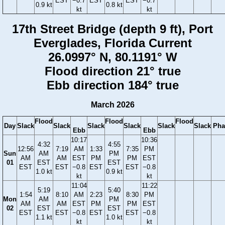
EST
−0.7
EST
EST
−0.7
0.9 kt
0.8 kt
kt
kt
17th Street Bridge (depth 9 ft), Port
Everglades, Florida Current
26.0997° N, 80.1191° W
Flood direction 21° true
Ebb direction 184° true
March 2026
Flood
Flood
Flood
Day
Slack
Slack
Slack
Slack
Slack
Slack
Pha
Ebb
Ebb
10:17
10:36
4:32
4:55
12:56
7:19
AM
1:33
7:35
PM
Sun
AM
PM
AM
AM
EST
PM
PM
EST
01
EST
EST
EST
EST
−0.8
EST
EST
−0.8
1.0 kt
0.9 kt
kt
kt
11:04
11:22
5:19
5:40
1:54
8:10
AM
2:23
8:30
PM
Mon
AM
PM
AM
AM
EST
PM
PM
EST
02
EST
EST
EST
EST
−0.8
EST
EST
−0.8
1.1 kt
1.0 kt
kt
kt