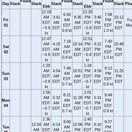
Flood
Flood
Flood
Day
Slack
Slack
Slack
Slack
Slack
Slack
Pha
Ebb
Ebb
12:18
12:20
6:50
7:08
AM
3:41
9:36
PM
3:46
10:12
Fri
AM
PM
Ful
EDT
AM
AM
EDT
PM
PM
01
EDT
EDT
Mo
−0.8
EDT
EDT
−0.8
EDT
EDT
0.8 kt
1.0 kt
kt
kt
12:47
12:51
7:18
7:40
AM
4:18
10:14
PM
4:22
10:48
Sat
AM
PM
EDT
AM
AM
EDT
PM
PM
02
EDT
EDT
−0.8
EDT
EDT
−0.8
EDT
EDT
0.8 kt
1.0 kt
kt
kt
1:20
1:24
7:46
8:13
AM
4:54
10:51
PM
4:56
11:25
Sun
AM
PM
EDT
AM
AM
EDT
PM
PM
03
EDT
EDT
−0.8
EDT
EDT
−0.7
EDT
EDT
0.7 kt
0.9 kt
kt
kt
1:56
2:01
8:21
8:49
AM
5:32
11:28
PM
5:31
Mon
AM
PM
EDT
AM
AM
EDT
PM
04
EDT
EDT
−0.7
EDT
EDT
−0.7
EDT
0.7 kt
0.9 kt
kt
kt
2:36
2:40
9:00
9:27
12:04
AM
6:14
12:06
PM
6:10
Tue
AM
PM
AM
EDT
AM
PM
EDT
PM