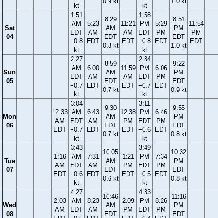
0.9 kt
1.0 kt
kt
kt
1:51
1:58
8:29
8:51
AM
5:23
11:21
PM
5:29
11:54
Sat
AM
PM
EDT
AM
AM
EDT
PM
PM
04
EDT
EDT
−0.8
EDT
EDT
−0.8
EDT
EDT
0.8 kt
1.0 kt
kt
kt
2:27
2:34
8:59
9:22
AM
6:00
11:59
PM
6:06
Sun
AM
PM
EDT
AM
AM
EDT
PM
05
EDT
EDT
−0.7
EDT
EDT
−0.7
EDT
0.7 kt
0.9 kt
kt
kt
3:04
3:11
9:30
9:55
12:33
AM
6:43
12:38
PM
6:46
Mon
AM
PM
AM
EDT
AM
PM
EDT
PM
06
EDT
EDT
EDT
−0.7
EDT
EDT
−0.6
EDT
0.7 kt
0.8 kt
kt
kt
3:43
3:49
10:05
10:32
1:16
AM
7:31
1:21
PM
7:34
Tue
AM
PM
AM
EDT
AM
PM
EDT
PM
07
EDT
EDT
EDT
−0.6
EDT
EDT
−0.5
EDT
0.6 kt
0.8 kt
kt
kt
4:27
4:33
10:46
11:16
2:03
AM
8:23
2:09
PM
8:26
Wed
AM
PM
AM
EDT
AM
PM
EDT
PM
08
EDT
EDT