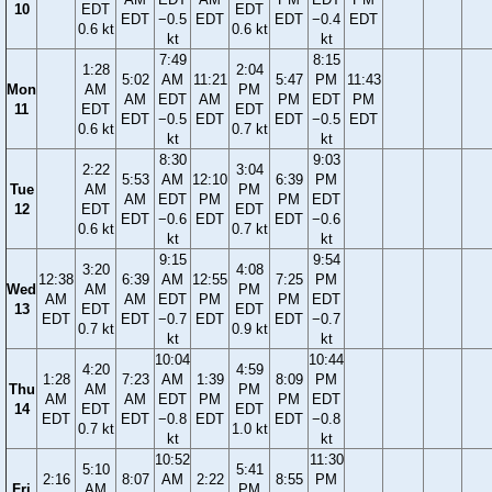
10
EDT
EDT
EDT
−0.5
EDT
EDT
−0.4
EDT
0.6 kt
0.6 kt
kt
kt
7:49
8:15
1:28
2:04
5:02
AM
11:21
5:47
PM
11:43
Mon
AM
PM
AM
EDT
AM
PM
EDT
PM
11
EDT
EDT
EDT
−0.5
EDT
EDT
−0.5
EDT
0.6 kt
0.7 kt
kt
kt
8:30
9:03
2:22
3:04
5:53
AM
12:10
6:39
PM
Tue
AM
PM
AM
EDT
PM
PM
EDT
12
EDT
EDT
EDT
−0.6
EDT
EDT
−0.6
0.6 kt
0.7 kt
kt
kt
9:15
9:54
3:20
4:08
12:38
6:39
AM
12:55
7:25
PM
Wed
AM
PM
AM
AM
EDT
PM
PM
EDT
13
EDT
EDT
EDT
EDT
−0.7
EDT
EDT
−0.7
0.7 kt
0.9 kt
kt
kt
10:04
10:44
4:20
4:59
1:28
7:23
AM
1:39
8:09
PM
Thu
AM
PM
AM
AM
EDT
PM
PM
EDT
14
EDT
EDT
EDT
EDT
−0.8
EDT
EDT
−0.8
0.7 kt
1.0 kt
kt
kt
10:52
11:30
5:10
5:41
2:16
8:07
AM
2:22
8:55
PM
Fri
AM
PM