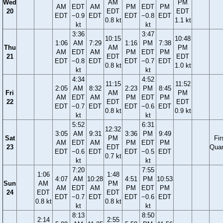
Wed
AM
PM
AM
EDT
AM
PM
EDT
PM
20
EDT
EDT
EDT
−0.9
EDT
EDT
−0.8
EDT
0.8 kt
1.1 kt
kt
kt
3:36
3:47
10:15
10:48
1:06
AM
7:29
1:16
PM
7:38
Thu
AM
PM
AM
EDT
AM
PM
EDT
PM
21
EDT
EDT
EDT
−0.8
EDT
EDT
−0.7
EDT
0.8 kt
1.0 kt
kt
kt
4:34
4:52
11:15
11:52
2:05
AM
8:32
2:23
PM
8:45
Fri
AM
PM
AM
EDT
AM
PM
EDT
PM
22
EDT
EDT
EDT
−0.7
EDT
EDT
−0.6
EDT
0.8 kt
0.9 kt
kt
kt
5:52
6:31
12:32
3:05
AM
9:31
3:36
PM
9:49
Sat
PM
Fir
AM
EDT
AM
PM
EDT
PM
23
EDT
Quar
EDT
−0.6
EDT
EDT
−0.5
EDT
0.7 kt
kt
kt
7:20
7:55
1:06
1:48
4:07
AM
10:28
4:51
PM
10:53
Sun
AM
PM
AM
EDT
AM
PM
EDT
PM
24
EDT
EDT
EDT
−0.7
EDT
EDT
−0.6
EDT
0.8 kt
0.8 kt
kt
kt
8:13
8:50
2:14
2:55