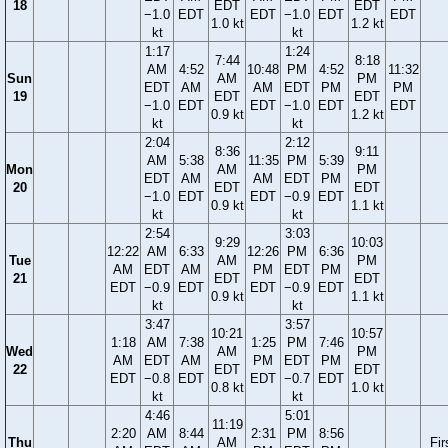
18
EDT
EDT
−1.0
EDT
EDT
−1.0
EDT
EDT
1.0 kt
1.2 kt
kt
kt
1:17
1:24
7:44
8:18
AM
4:52
10:48
PM
4:52
11:32
Sun
AM
PM
EDT
AM
AM
EDT
PM
PM
19
EDT
EDT
−1.0
EDT
EDT
−1.0
EDT
EDT
0.9 kt
1.2 kt
kt
kt
2:04
2:12
8:36
9:11
AM
5:38
11:35
PM
5:39
Mon
AM
PM
EDT
AM
AM
EDT
PM
20
EDT
EDT
−1.0
EDT
EDT
−0.9
EDT
0.9 kt
1.1 kt
kt
kt
2:54
3:03
9:29
10:03
12:22
AM
6:33
12:26
PM
6:36
Tue
AM
PM
AM
EDT
AM
PM
EDT
PM
21
EDT
EDT
EDT
−0.9
EDT
EDT
−0.9
EDT
0.9 kt
1.1 kt
kt
kt
3:47
3:57
10:21
10:57
1:18
AM
7:38
1:25
PM
7:46
Wed
AM
PM
AM
EDT
AM
PM
EDT
PM
22
EDT
EDT
EDT
−0.8
EDT
EDT
−0.7
EDT
0.8 kt
1.0 kt
kt
kt
4:46
5:01
11:19
2:20
AM
8:44
2:31
PM
8:56
Thu
AM
Fir