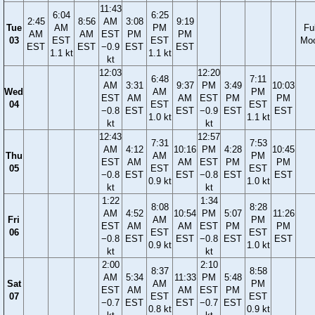
11:43
6:04
6:25
2:45
8:56
AM
3:08
9:19
Tue
AM
PM
Ful
AM
AM
EST
PM
PM
03
EST
EST
Mo
EST
EST
−0.9
EST
EST
1.1 kt
1.1 kt
kt
12:03
12:20
6:48
7:11
AM
3:31
9:37
PM
3:49
10:03
Wed
AM
PM
EST
AM
AM
EST
PM
PM
04
EST
EST
−0.8
EST
EST
−0.9
EST
EST
1.0 kt
1.1 kt
kt
kt
12:43
12:57
7:31
7:53
AM
4:12
10:16
PM
4:28
10:45
Thu
AM
PM
EST
AM
AM
EST
PM
PM
05
EST
EST
−0.8
EST
EST
−0.8
EST
EST
0.9 kt
1.0 kt
kt
kt
1:22
1:34
8:08
8:28
AM
4:52
10:54
PM
5:07
11:26
Fri
AM
PM
EST
AM
AM
EST
PM
PM
06
EST
EST
−0.8
EST
EST
−0.8
EST
EST
0.9 kt
1.0 kt
kt
kt
2:00
2:10
8:37
8:58
AM
5:34
11:33
PM
5:48
Sat
AM
PM
EST
AM
AM
EST
PM
07
EST
EST
−0.7
EST
EST
−0.7
EST
0.8 kt
0.9 kt