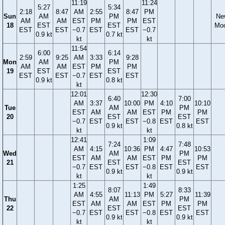
11:19
11:24
5:27
5:34
2:18
8:47
AM
2:55
8:47
PM
Sun
AM
PM
Ne
AM
AM
EST
PM
PM
EST
18
EST
EST
Mo
EST
EST
−0.7
EST
EST
−0.7
0.9 kt
0.7 kt
kt
kt
11:54
6:00
6:14
2:59
9:25
AM
3:33
9:28
Mon
AM
PM
AM
AM
EST
PM
PM
19
EST
EST
EST
EST
−0.7
EST
EST
0.9 kt
0.8 kt
kt
12:01
12:30
6:40
7:00
AM
3:37
10:00
PM
4:10
10:10
Tue
AM
PM
EST
AM
AM
EST
PM
PM
20
EST
EST
−0.7
EST
EST
−0.8
EST
EST
0.9 kt
0.8 kt
kt
kt
12:41
1:09
7:24
7:48
AM
4:15
10:36
PM
4:47
10:53
Wed
AM
PM
EST
AM
AM
EST
PM
PM
21
EST
EST
−0.7
EST
EST
−0.8
EST
EST
0.9 kt
0.9 kt
kt
kt
1:25
1:49
8:07
8:33
AM
4:55
11:13
PM
5:27
11:39
Thu
AM
PM
EST
AM
AM
EST
PM
PM
22
EST
EST
−0.7
EST
EST
−0.8
EST
EST
0.9 kt
0.9 kt
kt
kt