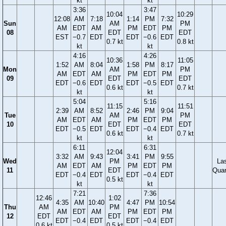
kt
kt
3:36
3:47
10:04
10:29
12:08
AM
7:18
1:14
PM
7:32
Sun
AM
PM
AM
EDT
AM
PM
EDT
PM
08
EDT
EDT
EST
−0.7
EDT
EDT
−0.6
EDT
0.7 kt
0.8 kt
kt
kt
4:16
4:26
10:36
11:05
1:52
AM
8:04
1:58
PM
8:17
Mon
AM
PM
AM
EDT
AM
PM
EDT
PM
09
EDT
EDT
EDT
−0.6
EDT
EDT
−0.5
EDT
0.6 kt
0.7 kt
kt
kt
5:04
5:16
11:15
11:51
2:39
AM
8:52
2:46
PM
9:04
Tue
AM
PM
AM
EDT
AM
PM
EDT
PM
10
EDT
EDT
EDT
−0.5
EDT
EDT
−0.4
EDT
0.6 kt
0.7 kt
kt
kt
6:11
6:31
12:04
3:32
AM
9:43
3:41
PM
9:55
Wed
PM
La
AM
EDT
AM
PM
EDT
PM
11
EDT
Quar
EDT
−0.4
EDT
EDT
−0.4
EDT
0.5 kt
kt
kt
7:21
7:36
12:46
1:02
4:35
AM
10:40
4:47
PM
10:54
Thu
AM
PM
AM
EDT
AM
PM
EDT
PM
12
EDT
EDT
EDT
−0.4
EDT
EDT
−0.4
EDT
0.6 kt
0.5 kt