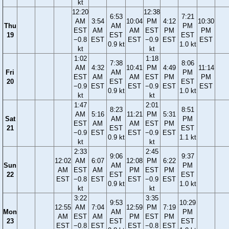
kt
12:20
12:38
6:53
7:21
AM
3:54
10:04
PM
4:12
10:30
Thu
AM
PM
EST
AM
AM
EST
PM
PM
19
EST
EST
−0.8
EST
EST
−0.9
EST
EST
0.9 kt
1.0 kt
kt
kt
1:02
1:18
7:38
8:06
AM
4:32
10:41
PM
4:49
11:14
Fri
AM
PM
EST
AM
AM
EST
PM
PM
20
EST
EST
−0.9
EST
EST
−0.9
EST
EST
0.9 kt
1.0 kt
kt
kt
1:47
2:01
8:23
8:51
AM
5:16
11:21
PM
5:31
Sat
AM
PM
EST
AM
AM
EST
PM
21
EST
EST
−0.9
EST
EST
−0.9
EST
0.9 kt
1.1 kt
kt
kt
2:33
2:45
9:06
9:37
12:02
AM
6:07
12:08
PM
6:22
Sun
AM
PM
AM
EST
AM
PM
EST
PM
22
EST
EST
EST
−0.8
EST
EST
−0.9
EST
0.9 kt
1.0 kt
kt
kt
3:22
3:35
9:53
10:29
12:55
AM
7:04
12:59
PM
7:19
Mon
AM
PM
AM
EST
AM
PM
EST
PM
23
EST
EST
EST
−0.8
EST
EST
−0.8
EST