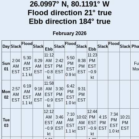
26.0997° N, 80.1191° W
Flood direction 21° true
Ebb direction 184° true
February 2026
Flood
Flood
Flood
Day
Slack
Slack
Slack
Slack
Slack
Slack
Pha
Ebb
Ebb
11:12
11:23
5:30
5:50
2:04
8:29
AM
2:42
8:38
PM
Sun
AM
PM
Ful
AM
AM
EST
PM
PM
EST
01
EST
EST
Mo
EST
EST
−0.8
EST
EST
−0.9
1.1 kt
0.9 kt
kt
kt
11:58
6:19
6:42
2:57
9:18
AM
3:30
9:31
Mon
AM
PM
AM
AM
EST
PM
PM
02
EST
EST
EST
EST
−0.9
EST
EST
1.1 kt
1.0 kt
kt
12:12
12:44
7:10
7:34
AM
3:46
10:02
PM
4:15
10:21
Tue
AM
PM
EST
AM
AM
EST
PM
PM
03
EST
EST
−0.9
EST
EST
−0.9
EST
EST
1.1 kt
1.0 kt
kt
kt