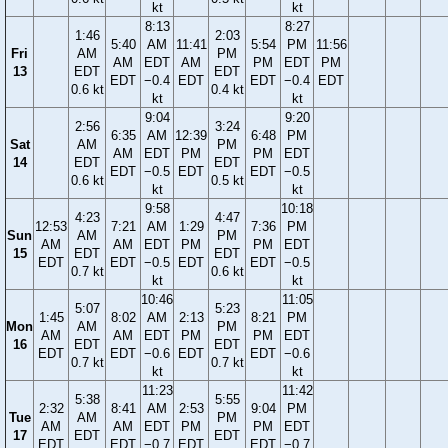
kt
kt
8:13
8:27
1:46
2:03
5:40
AM
11:41
5:54
PM
11:56
Fri
AM
PM
AM
EDT
AM
PM
EDT
PM
13
EDT
EDT
EDT
−0.4
EDT
EDT
−0.4
EDT
0.6 kt
0.4 kt
kt
kt
9:04
9:20
2:56
3:24
6:35
AM
12:39
6:48
PM
Sat
AM
PM
AM
EDT
PM
PM
EDT
14
EDT
EDT
EDT
−0.5
EDT
EDT
−0.5
0.6 kt
0.5 kt
kt
kt
9:58
10:18
4:23
4:47
12:53
7:21
AM
1:29
7:36
PM
Sun
AM
PM
AM
AM
EDT
PM
PM
EDT
15
EDT
EDT
EDT
EDT
−0.5
EDT
EDT
−0.5
0.7 kt
0.6 kt
kt
kt
10:46
11:05
5:07
5:23
1:45
8:02
AM
2:13
8:21
PM
Mon
AM
PM
AM
AM
EDT
PM
PM
EDT
16
EDT
EDT
EDT
EDT
−0.6
EDT
EDT
−0.6
0.7 kt
0.7 kt
kt
kt
11:23
11:42
5:38
5:55
2:32
8:41
AM
2:53
9:04
PM
Tue
AM
PM
AM
AM
EDT
PM
PM
EDT
17
EDT
EDT
EDT
EDT
−0.7
EDT
EDT
−0.7