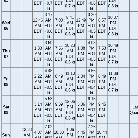
05
EDT
EDT
EDT
−0.7
EDT
EDT
−0.6
EDT
0.7 kt
0.8 kt
kt
kt
3:17
3:20
9:41
10:07
12:46
AM
7:03
12:49
PM
6:57
Wed
AM
PM
AM
EDT
AM
PM
EDT
PM
06
EDT
EDT
EDT
−0.6
EDT
EDT
−0.5
EDT
0.6 kt
0.8 kt
kt
kt
3:59
4:03
10:23
10:49
1:33
AM
7:56
1:38
PM
7:53
Thu
AM
PM
AM
EDT
AM
PM
EDT
PM
07
EDT
EDT
EDT
−0.6
EDT
EDT
−0.5
EDT
0.6 kt
0.7 kt
kt
kt
4:48
4:56
11:10
11:38
2:22
AM
8:49
2:34
PM
8:49
Fri
AM
PM
AM
EDT
AM
PM
EDT
PM
08
EDT
EDT
EDT
−0.5
EDT
EDT
−0.4
EDT
0.6 kt
0.7 kt
kt
kt
5:53
6:15
12:06
3:14
AM
9:39
3:36
PM
9:45
Sat
PM
La
AM
EDT
AM
PM
EDT
PM
09
EDT
Quar
EDT
−0.5
EDT
EDT
−0.4
EDT
0.6 kt
kt
kt
7:02
7:26
12:33
1:06
4:07
AM
10:30
4:45
PM
10:44
Sun
AM
PM
AM
EDT
AM
PM
EDT
PM