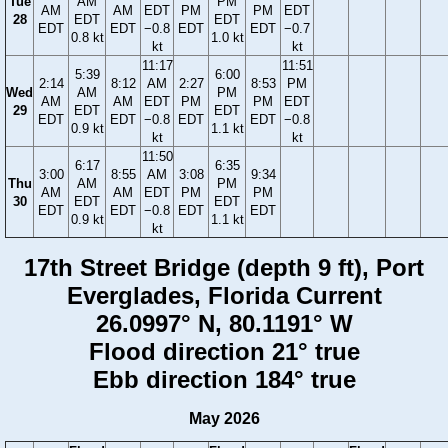
Tue
AM
PM
AM
AM
EDT
PM
PM
EDT
28
EDT
EDT
EDT
EDT
−0.8
EDT
EDT
−0.7
0.8 kt
1.0 kt
kt
kt
11:17
11:51
5:39
6:00
2:14
8:12
AM
2:27
8:53
PM
Wed
AM
PM
AM
AM
EDT
PM
PM
EDT
29
EDT
EDT
EDT
EDT
−0.8
EDT
EDT
−0.8
0.9 kt
1.1 kt
kt
kt
11:50
6:17
6:35
3:00
8:55
AM
3:08
9:34
Thu
AM
PM
AM
AM
EDT
PM
PM
30
EDT
EDT
EDT
EDT
−0.8
EDT
EDT
0.9 kt
1.1 kt
kt
17th Street Bridge (depth 9 ft), Port
Everglades, Florida Current
26.0997° N, 80.1191° W
Flood direction 21° true
Ebb direction 184° true
May 2026