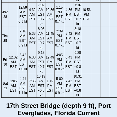
kt
kt
7:02
7:16
12:59
1:15
4:32
AM
10:36
4:36
PM
10:56
Wed
AM
PM
AM
EST
AM
PM
EST
PM
28
EST
EST
EST
−0.7
EST
EST
−0.7
EST
0.9 kt
0.7 kt
kt
kt
8:03
8:18
2:16
2:39
5:38
AM
11:45
5:42
PM
Thu
AM
PM
AM
EST
AM
PM
EST
29
EST
EST
EST
−0.7
EST
EST
−0.7
0.9 kt
0.7 kt
kt
kt
9:13
9:28
3:42
4:05
12:02
6:38
AM
12:49
6:43
PM
Fri
AM
PM
AM
AM
EST
PM
PM
EST
30
EST
EST
EST
EST
−0.7
EST
EST
−0.8
1.0 kt
0.8 kt
kt
kt
10:19
10:31
4:41
5:00
1:05
7:35
AM
1:49
7:42
PM
Sat
AM
PM
AM
AM
EST
PM
PM
EST
31
EST
EST
EST
EST
−0.8
EST
EST
−0.8
1.1 kt
0.9 kt
kt
kt
17th Street Bridge (depth 9 ft), Port
Everglades, Florida Current