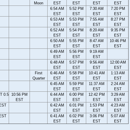
Moon
EST
EST
EST
EST
6:54 AM
5:52 PM
7:30 AM
7:20 PM
EST
EST
EST
EST
6:53 AM
5:53 PM
7:55 AM
8:27 PM
EST
EST
EST
EST
6:52 AM
5:54 PM
8:20 AM
9:35 PM
EST
EST
EST
EST
6:50 AM
5:55 PM
8:47 AM
10:46 PM
EST
EST
EST
EST
6:49 AM
5:56 PM
9:19 AM
EST
EST
EST
6:48 AM
5:57 PM
9:56 AM
12:00 AM
EST
EST
EST
EST
First
6:46 AM
5:58 PM
10:41 AM
1:13 AM
Quarter
EST
EST
EST
EST
6:45 AM
5:59 PM
11:37 AM
2:24 AM
EST
EST
EST
EST
T 0.5
10:56 PM
6:44 AM
6:00 PM
12:42 PM
3:29 AM
EST
EST
EST
EST
EST
 EST
6:42 AM
6:01 PM
1:53 PM
4:23 AM
EST
EST
EST
EST
 EST
6:41 AM
6:02 PM
3:06 PM
5:07 AM
EST
EST
EST
EST