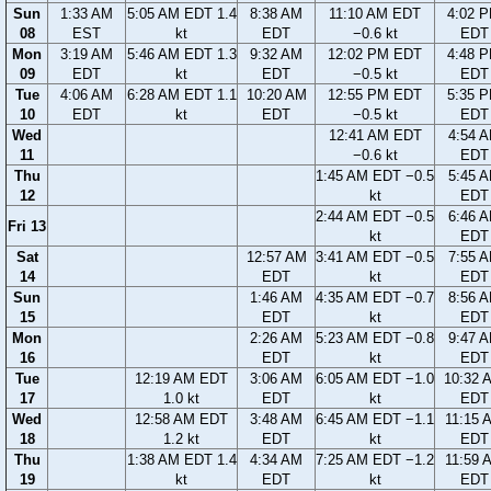
Sun
1:33 AM
5:05 AM EDT 1.4
8:38 AM
11:10 AM EDT
4:02 
08
EST
kt
EDT
−0.6 kt
EDT
Mon
3:19 AM
5:46 AM EDT 1.3
9:32 AM
12:02 PM EDT
4:48 
09
EDT
kt
EDT
−0.5 kt
EDT
Tue
4:06 AM
6:28 AM EDT 1.1
10:20 AM
12:55 PM EDT
5:35 
10
EDT
kt
EDT
−0.5 kt
EDT
Wed
12:41 AM EDT
4:54 
11
−0.6 kt
EDT
Thu
1:45 AM EDT −0.5
5:45 
12
kt
EDT
2:44 AM EDT −0.5
6:46 
Fri 13
kt
EDT
Sat
12:57 AM
3:41 AM EDT −0.5
7:55 
14
EDT
kt
EDT
Sun
1:46 AM
4:35 AM EDT −0.7
8:56 
15
EDT
kt
EDT
Mon
2:26 AM
5:23 AM EDT −0.8
9:47 
16
EDT
kt
EDT
Tue
12:19 AM EDT
3:06 AM
6:05 AM EDT −1.0
10:32 
17
1.0 kt
EDT
kt
EDT
Wed
12:58 AM EDT
3:48 AM
6:45 AM EDT −1.1
11:15 
18
1.2 kt
EDT
kt
EDT
Thu
1:38 AM EDT 1.4
4:34 AM
7:25 AM EDT −1.2
11:59 
19
kt
EDT
kt
EDT