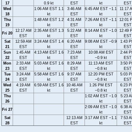
17
0.9 kt
EST
kt
EST
Wed
1:06 AM EST 1.1
3:46 AM
6:45 AM EST −1.1
11:17 
18
kt
EST
kt
EST
Thu
1:48 AM EST 1.2
4:31 AM
7:26 AM EST −1.1
12:01 
19
kt
EST
kt
EST
12:17 AM
2:35 AM EST 1.3
5:22 AM
8:14 AM EST −1.0
12:49 
Fri 20
EST
kt
EST
kt
EST
Sat
12:59 AM
3:24 AM EST 1.4
6:20 AM
9:08 AM EST −0.9
1:43 
21
EST
kt
EST
kt
EST
Sun
1:45 AM
4:13 AM EST 1.6
7:23 AM
10:08 AM EST
2:44 
22
EST
kt
EST
−0.9 kt
EST
Mon
2:33 AM
5:03 AM EST 1.6
8:29 AM
11:13 AM EST
3:50 
23
EST
kt
EST
−0.8 kt
EST
Tue
3:24 AM
5:58 AM EST 1.6
9:37 AM
12:20 PM EST
5:03 
24
EST
kt
EST
−0.8 kt
EST
Wed
4:19 AM
6:59 AM EST 1.6
10:46 AM
1:26 PM EST
6:23 
25
EST
kt
EST
−0.8 kt
EST
Thu
1:02 AM EST −1.0
5:23 
26
kt
EST
2:09 AM EST −1.0
6:38 
Fri 27
kt
EST
Sat
12:13 AM
3:17 AM EST −1.1
7:53 
28
EST
kt
EST