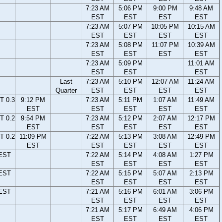
7:23 AM
5:06 PM
9:00 PM
9:48 AM
EST
EST
EST
EST
7:23 AM
5:07 PM
10:05 PM
10:15 AM
EST
EST
EST
EST
7:23 AM
5:08 PM
11:07 PM
10:39 AM
EST
EST
EST
EST
7:23 AM
5:09 PM
11:01 AM
EST
EST
EST
Last
7:23 AM
5:10 PM
12:07 AM
11:24 AM
Quarter
EST
EST
EST
EST
T 0.3
9:12 PM
7:23 AM
5:11 PM
1:07 AM
11:49 AM
EST
EST
EST
EST
EST
T 0.2
9:54 PM
7:23 AM
5:12 PM
2:07 AM
12:17 PM
EST
EST
EST
EST
EST
T 0.2
11:09 PM
7:22 AM
5:13 PM
3:08 AM
12:49 PM
EST
EST
EST
EST
EST
 EST
7:22 AM
5:14 PM
4:08 AM
1:27 PM
EST
EST
EST
EST
 EST
7:22 AM
5:15 PM
5:07 AM
2:13 PM
EST
EST
EST
EST
 EST
7:21 AM
5:16 PM
6:01 AM
3:06 PM
EST
EST
EST
EST
7:21 AM
5:17 PM
6:49 AM
4:06 PM
EST
EST
EST
EST