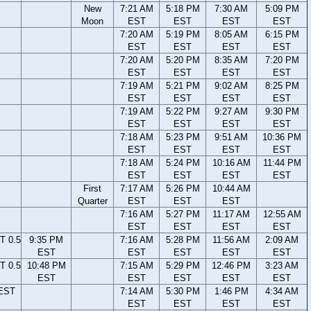
New
7:21 AM
5:18 PM
7:30 AM
5:09 PM
Moon
EST
EST
EST
EST
7:20 AM
5:19 PM
8:05 AM
6:15 PM
EST
EST
EST
EST
7:20 AM
5:20 PM
8:35 AM
7:20 PM
EST
EST
EST
EST
7:19 AM
5:21 PM
9:02 AM
8:25 PM
EST
EST
EST
EST
7:19 AM
5:22 PM
9:27 AM
9:30 PM
EST
EST
EST
EST
7:18 AM
5:23 PM
9:51 AM
10:36 PM
EST
EST
EST
EST
7:18 AM
5:24 PM
10:16 AM
11:44 PM
EST
EST
EST
EST
First
7:17 AM
5:26 PM
10:44 AM
Quarter
EST
EST
EST
7:16 AM
5:27 PM
11:17 AM
12:55 AM
EST
EST
EST
EST
T 0.5
9:35 PM
7:16 AM
5:28 PM
11:56 AM
2:09 AM
EST
EST
EST
EST
EST
T 0.5
10:48 PM
7:15 AM
5:29 PM
12:46 PM
3:23 AM
EST
EST
EST
EST
EST
 EST
7:14 AM
5:30 PM
1:46 PM
4:34 AM
EST
EST
EST
EST