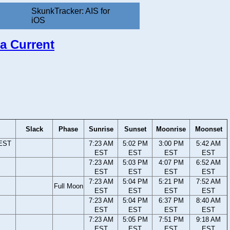
SkunkTracker: AIS for
iOS
a Current
Slack
Phase
Sunrise
Sunset
Moonrise
Moonset
 EST
7:23 AM
5:02 PM
3:00 PM
5:42 AM
EST
EST
EST
EST
7:23 AM
5:03 PM
4:07 PM
6:52 AM
EST
EST
EST
EST
7:23 AM
5:04 PM
5:21 PM
7:52 AM
Full Moon
EST
EST
EST
EST
7:23 AM
5:04 PM
6:37 PM
8:40 AM
EST
EST
EST
EST
7:23 AM
5:05 PM
7:51 PM
9:18 AM
EST
EST
EST
EST