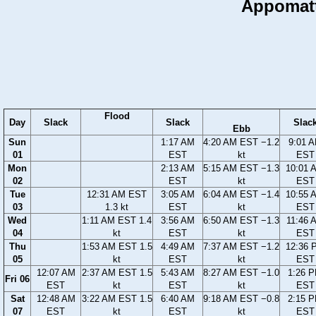
Appomatt
Flood
Day
Slack
Slack
Slac
Ebb
Sun
1:17 AM
4:20 AM EST −1.2
9:01 
01
EST
kt
EST
Mon
2:13 AM
5:15 AM EST −1.3
10:01 
02
EST
kt
EST
Tue
12:31 AM EST
3:05 AM
6:04 AM EST −1.4
10:55 
03
1.3 kt
EST
kt
EST
Wed
1:11 AM EST 1.4
3:56 AM
6:50 AM EST −1.3
11:46 
04
kt
EST
kt
EST
Thu
1:53 AM EST 1.5
4:49 AM
7:37 AM EST −1.2
12:36 
05
kt
EST
kt
EST
12:07 AM
2:37 AM EST 1.5
5:43 AM
8:27 AM EST −1.0
1:26 
Fri 06
EST
kt
EST
kt
EST
Sat
12:48 AM
3:22 AM EST 1.5
6:40 AM
9:18 AM EST −0.8
2:15 
07
EST
kt
EST
kt
EST