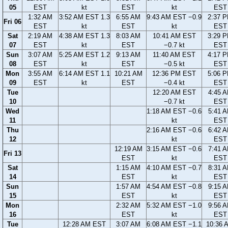
05
EST
kt
EST
kt
EST
1:32 AM
3:52 AM EST 1.3
6:55 AM
9:43 AM EST −0.9
2:37 
Fri 06
EST
kt
EST
kt
EST
Sat
2:19 AM
4:38 AM EST 1.3
8:03 AM
10:41 AM EST
3:29 
07
EST
kt
EST
−0.7 kt
EST
Sun
3:07 AM
5:25 AM EST 1.2
9:13 AM
11:40 AM EST
4:17 
08
EST
kt
EST
−0.5 kt
EST
Mon
3:55 AM
6:14 AM EST 1.1
10:21 AM
12:36 PM EST
5:06 
09
EST
kt
EST
−0.4 kt
EST
Tue
12:20 AM EST
4:45 
10
−0.7 kt
EST
Wed
1:18 AM EST −0.6
5:41 
11
kt
EST
Thu
2:16 AM EST −0.6
6:42 
12
kt
EST
12:19 AM
3:15 AM EST −0.6
7:41 
Fri 13
EST
kt
EST
Sat
1:15 AM
4:10 AM EST −0.7
8:31 
14
EST
kt
EST
Sun
1:57 AM
4:54 AM EST −0.8
9:15 
15
EST
kt
EST
Mon
2:32 AM
5:32 AM EST −1.0
9:56 
16
EST
kt
EST
Tue
12:28 AM EST
3:07 AM
6:08 AM EST −1.1
10:36 