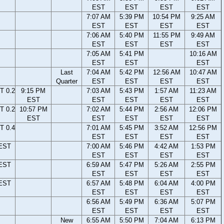
EST
EST
EST
EST
7:07 AM
5:39 PM
10:54 PM
9:25 AM
EST
EST
EST
EST
7:06 AM
5:40 PM
11:55 PM
9:49 AM
EST
EST
EST
EST
7:05 AM
5:41 PM
10:16 AM
EST
EST
EST
Last
7:04 AM
5:42 PM
12:56 AM
10:47 AM
Quarter
EST
EST
EST
EST
T 0.2
9:15 PM
7:03 AM
5:43 PM
1:57 AM
11:23 AM
EST
EST
EST
EST
EST
T 0.2
10:57 PM
7:02 AM
5:44 PM
2:56 AM
12:06 PM
EST
EST
EST
EST
EST
T 0.4
7:01 AM
5:45 PM
3:52 AM
12:56 PM
EST
EST
EST
EST
 EST
7:00 AM
5:46 PM
4:42 AM
1:53 PM
EST
EST
EST
EST
 EST
6:59 AM
5:47 PM
5:26 AM
2:55 PM
EST
EST
EST
EST
 EST
6:57 AM
5:48 PM
6:04 AM
4:00 PM
EST
EST
EST
EST
6:56 AM
5:49 PM
6:36 AM
5:07 PM
EST
EST
EST
EST
New
6:55 AM
5:50 PM
7:04 AM
6:13 PM