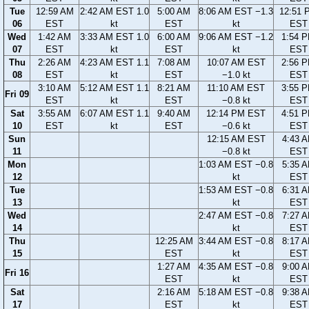
Tue
12:59 AM
2:42 AM EST 1.0
5:00 AM
8:06 AM EST −1.3
12:51 
06
EST
kt
EST
kt
EST
Wed
1:42 AM
3:33 AM EST 1.0
6:00 AM
9:06 AM EST −1.2
1:54 
07
EST
kt
EST
kt
EST
Thu
2:26 AM
4:23 AM EST 1.1
7:08 AM
10:07 AM EST
2:56 
08
EST
kt
EST
−1.0 kt
EST
3:10 AM
5:12 AM EST 1.1
8:21 AM
11:10 AM EST
3:55 
Fri 09
EST
kt
EST
−0.8 kt
EST
Sat
3:55 AM
6:07 AM EST 1.1
9:40 AM
12:14 PM EST
4:51 
10
EST
kt
EST
−0.6 kt
EST
Sun
12:15 AM EST
4:43 
11
−0.8 kt
EST
Mon
1:03 AM EST −0.8
5:35 
12
kt
EST
Tue
1:53 AM EST −0.8
6:31 
13
kt
EST
Wed
2:47 AM EST −0.8
7:27 
14
kt
EST
Thu
12:25 AM
3:44 AM EST −0.8
8:17 
15
EST
kt
EST
1:27 AM
4:35 AM EST −0.8
9:00 
Fri 16
EST
kt
EST
Sat
2:16 AM
5:18 AM EST −0.8
9:38 
17
EST
kt
EST