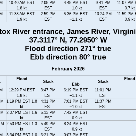
AM
10:40 AM EST
2:08 PM
4:48 PM EST
9:41 PM
11:07 PM
1.8 kt
EST
−1.0 kt
EST
0.7 kt
AM
11:38 AM EST
2:59 PM
5:36 PM EST
10:24 PM
11:59 PM
1.9 kt
EST
−1.1 kt
EST
0.9 kt
ox River entrance, James River, Virgini
37.3117° N, 77.2950° W
Flood direction 271° true
Ebb direction 80° true
February 2026
Flood
Flood
k
Slack
Slack
Ebb
AM
12:29 PM EST
3:47 PM
6:19 PM EST
11:01 PM
1.9 kt
EST
−1.1 kt
EST
AM
1:19 PM EST 1.8
4:31 PM
7:01 PM EST
11:37 PM
kt
EST
−1.0 kt
EST
AM
2:07 PM EST 1.6
5:13 PM
7:42 PM EST
kt
EST
−0.9 kt
PM
2:53 PM EST 1.3
5:49 PM
8:24 PM EST
kt
EST
−0.9 kt
PM
3:34 PM EST 1.0
6:21 PM
9:07 PM EST