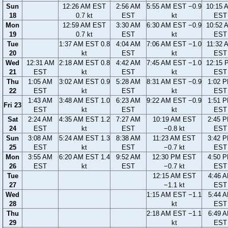
Sun
12:26 AM EST
2:56 AM
5:55 AM EST −0.9
10:15 
18
0.7 kt
EST
kt
EST
Mon
12:59 AM EST
3:30 AM
6:30 AM EST −0.9
10:52 
19
0.7 kt
EST
kt
EST
Tue
1:37 AM EST 0.8
4:04 AM
7:06 AM EST −1.0
11:32 
20
kt
EST
kt
EST
Wed
12:31 AM
2:18 AM EST 0.8
4:42 AM
7:45 AM EST −1.0
12:15 
21
EST
kt
EST
kt
EST
Thu
1:05 AM
3:02 AM EST 0.9
5:28 AM
8:31 AM EST −0.9
1:02 
22
EST
kt
EST
kt
EST
1:43 AM
3:48 AM EST 1.0
6:23 AM
9:22 AM EST −0.9
1:51 
Fri 23
EST
kt
EST
kt
EST
Sat
2:24 AM
4:35 AM EST 1.2
7:27 AM
10:19 AM EST
2:45 
24
EST
kt
EST
−0.8 kt
EST
Sun
3:08 AM
5:24 AM EST 1.3
8:38 AM
11:23 AM EST
3:42 
25
EST
kt
EST
−0.7 kt
EST
Mon
3:55 AM
6:20 AM EST 1.4
9:52 AM
12:30 PM EST
4:50 
26
EST
kt
EST
−0.7 kt
EST
Tue
12:15 AM EST
4:46 
27
−1.1 kt
EST
Wed
1:15 AM EST −1.1
5:44 
28
kt
EST
Thu
2:18 AM EST −1.1
6:49 
29
kt
EST