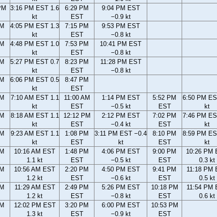
PM
3:16 PM EST 1.6
6:29 PM
9:04 PM EST
kt
EST
−0.9 kt
PM
4:05 PM EST 1.3
7:15 PM
9:53 PM EST
kt
EST
−0.8 kt
PM
4:48 PM EST 1.0
7:53 PM
10:41 PM EST
kt
EST
−0.8 kt
PM
5:27 PM EST 0.7
8:23 PM
11:28 PM EST
kt
EST
−0.8 kt
PM
6:06 PM EST 0.5
8:47 PM
kt
EST
AM
7:10 AM EST 1.1
11:00 AM
1:14 PM EST
5:52 PM
6:50 PM ES
kt
EST
−0.5 kt
EST
kt
AM
8:18 AM EST 1.1
12:12 PM
2:12 PM EST
7:02 PM
7:46 PM ES
kt
EST
−0.4 kt
EST
kt
AM
9:23 AM EST 1.1
1:08 PM
3:11 PM EST −0.4
8:10 PM
8:59 PM ES
kt
EST
kt
EST
kt
AM
10:16 AM EST
1:48 PM
4:06 PM EST
9:00 PM
10:26 PM
1.1 kt
EST
−0.5 kt
EST
0.3 kt
AM
10:56 AM EST
2:20 PM
4:50 PM EST
9:41 PM
11:18 PM
1.2 kt
EST
−0.6 kt
EST
0.5 kt
AM
11:29 AM EST
2:49 PM
5:26 PM EST
10:18 PM
11:54 PM
1.2 kt
EST
−0.8 kt
EST
0.6 kt
AM
12:02 PM EST
3:20 PM
6:00 PM EST
10:53 PM
1.3 kt
EST
−0.9 kt
EST