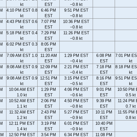
kt
EST
−0.8 kt
PM
4:10 PM EST 0.8
6:46 PM
9:51 PM EST
kt
EST
−0.8 kt
PM
4:43 PM EST 0.6
7:07 PM
10:36 PM EST
kt
EST
−0.8 kt
PM
5:18 PM EST 0.4
7:29 PM
11:26 PM EST
kt
EST
−0.8 kt
PM
6:02 PM EST 0.3
8:05 PM
kt
EST
AM
7:09 AM EST 1.0
11:20 AM
1:29 PM EST
6:08 PM
7:01 PM ES
kt
EST
−0.4 kt
EST
kt
AM
8:08 AM EST 0.9
12:09 PM
2:21 PM EST
7:18 PM
8:18 PM ES
kt
EST
−0.4 kt
EST
kt
AM
9:08 AM EST 0.9
12:51 PM
3:15 PM EST
8:16 PM
9:51 PM ES
kt
EST
−0.5 kt
EST
kt
AM
10:04 AM EST
1:29 PM
4:06 PM EST
9:01 PM
10:50 PM
1.0 kt
EST
−0.6 kt
EST
0.5 kt
AM
10:52 AM EST
2:06 PM
4:50 PM EST
9:39 PM
11:24 PM
1.1 kt
EST
−0.8 kt
EST
0.7 kt
AM
11:32 AM EST
2:43 PM
5:27 PM EST
10:11 PM
11:55 PM
1.2 kt
EST
−0.9 kt
EST
0.8 kt
AM
12:11 PM EST
3:19 PM
6:01 PM EST
10:40 PM
1.4 kt
EST
−0.9 kt
EST
AM
12:50 PM EST
3:54 PM
6:34 PM EST
11:08 PM