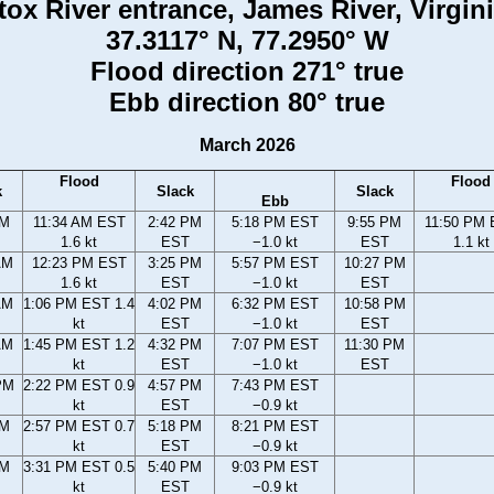
ox River entrance, James River, Virgini
37.3117° N, 77.2950° W
Flood direction 271° true
Ebb direction 80° true
March 2026
Flood
Flood
k
Slack
Slack
Ebb
AM
11:34 AM EST
2:42 PM
5:18 PM EST
9:55 PM
11:50 PM
1.6 kt
EST
−1.0 kt
EST
1.1 kt
AM
12:23 PM EST
3:25 PM
5:57 PM EST
10:27 PM
1.6 kt
EST
−1.0 kt
EST
AM
1:06 PM EST 1.4
4:02 PM
6:32 PM EST
10:58 PM
kt
EST
−1.0 kt
EST
AM
1:45 PM EST 1.2
4:32 PM
7:07 PM EST
11:30 PM
kt
EST
−1.0 kt
EST
PM
2:22 PM EST 0.9
4:57 PM
7:43 PM EST
kt
EST
−0.9 kt
PM
2:57 PM EST 0.7
5:18 PM
8:21 PM EST
kt
EST
−0.9 kt
PM
3:31 PM EST 0.5
5:40 PM
9:03 PM EST
kt
EST
−0.9 kt