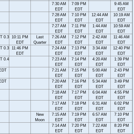
7:30 AM
7:09 PM
9:45 AM
EDT
EDT
EDT
7:28 AM
7:10 PM
12:44 AM
10:19 AM
EDT
EDT
EDT
EDT
7:27 AM
7:11 PM
1:44 AM
10:59 AM
EDT
EDT
EDT
EDT
T 0.3
10:11 PM
Last
7:26 AM
7:12 PM
2:42 AM
11:46 AM
EDT
Quarter
EDT
EDT
EDT
EDT
T 0.3
11:46 PM
7:24 AM
7:13 PM
3:34 AM
12:40 PM
EDT
EDT
EDT
EDT
EDT
T 0.4
7:23 AM
7:14 PM
4:20 AM
1:39 PM
EDT
EDT
EDT
EDT
 EDT
7:21 AM
7:15 PM
5:00 AM
2:43 PM
EDT
EDT
EDT
EDT
 EDT
7:20 AM
7:16 PM
5:34 AM
3:49 PM
EDT
EDT
EDT
EDT
7:18 AM
7:17 PM
6:04 AM
4:55 PM
EDT
EDT
EDT
EDT
7:17 AM
7:18 PM
6:31 AM
6:02 PM
EDT
EDT
EDT
EDT
New
7:15 AM
7:19 PM
6:57 AM
7:10 PM
Moon
EDT
EDT
EDT
EDT
7:14 AM
7:20 PM
7:22 AM
8:20 PM
EDT
EDT
EDT
EDT