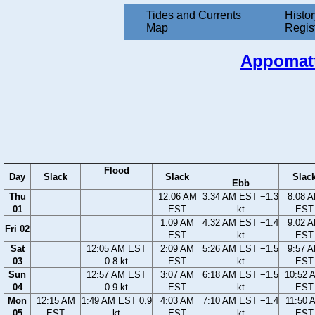
Tides and Currents
Histor
Map
Regis
Appomatt
Flood
Day
Slack
Slack
Slac
Ebb
Thu
12:06 AM
3:34 AM EST −1.3
8:08 
01
EST
kt
EST
1:09 AM
4:32 AM EST −1.4
9:02 
Fri 02
EST
kt
EST
Sat
12:05 AM EST
2:09 AM
5:26 AM EST −1.5
9:57 
03
0.8 kt
EST
kt
EST
Sun
12:57 AM EST
3:07 AM
6:18 AM EST −1.5
10:52 
04
0.9 kt
EST
kt
EST
Mon
12:15 AM
1:49 AM EST 0.9
4:03 AM
7:10 AM EST −1.4
11:50 
05
EST
kt
EST
kt
EST