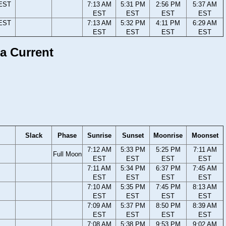
 EST
7:13 AM
5:31 PM
2:56 PM
5:37 AM
EST
EST
EST
EST
 EST
7:13 AM
5:32 PM
4:11 PM
6:29 AM
EST
EST
EST
EST
a Current
Slack
Phase
Sunrise
Sunset
Moonrise
Moonset
7:12 AM
5:33 PM
5:25 PM
7:11 AM
Full Moon
EST
EST
EST
EST
7:11 AM
5:34 PM
6:37 PM
7:45 AM
EST
EST
EST
EST
7:10 AM
5:35 PM
7:45 PM
8:13 AM
EST
EST
EST
EST
7:09 AM
5:37 PM
8:50 PM
8:39 AM
EST
EST
EST
EST
7:08 AM
5:38 PM
9:53 PM
9:02 AM