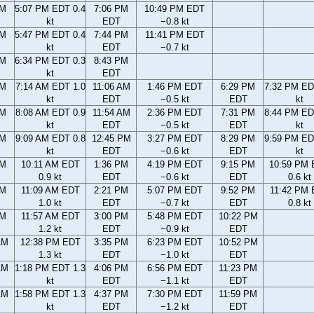
PM
5:07 PM EDT 0.4
7:06 PM
10:49 PM EDT
kt
EDT
−0.8 kt
PM
5:47 PM EDT 0.4
7:44 PM
11:41 PM EDT
kt
EDT
−0.7 kt
PM
6:34 PM EDT 0.3
8:43 PM
kt
EDT
AM
7:14 AM EDT 1.0
11:06 AM
1:46 PM EDT
6:29 PM
7:32 PM ED
kt
EDT
−0.5 kt
EDT
kt
AM
8:08 AM EDT 0.9
11:54 AM
2:36 PM EDT
7:31 PM
8:44 PM ED
kt
EDT
−0.5 kt
EDT
kt
AM
9:09 AM EDT 0.8
12:45 PM
3:27 PM EDT
8:29 PM
9:59 PM ED
kt
EDT
−0.6 kt
EDT
kt
AM
10:11 AM EDT
1:36 PM
4:19 PM EDT
9:15 PM
10:59 PM
0.9 kt
EDT
−0.6 kt
EDT
0.6 kt
AM
11:09 AM EDT
2:21 PM
5:07 PM EDT
9:52 PM
11:42 PM
1.0 kt
EDT
−0.7 kt
EDT
0.8 kt
AM
11:57 AM EDT
3:00 PM
5:48 PM EDT
10:22 PM
1.2 kt
EDT
−0.9 kt
EDT
AM
12:38 PM EDT
3:35 PM
6:23 PM EDT
10:52 PM
1.3 kt
EDT
−1.0 kt
EDT
AM
1:18 PM EDT 1.3
4:06 PM
6:56 PM EDT
11:23 PM
kt
EDT
−1.1 kt
EDT
AM
1:58 PM EDT 1.3
4:37 PM
7:30 PM EDT
11:59 PM
kt
EDT
−1.2 kt
EDT