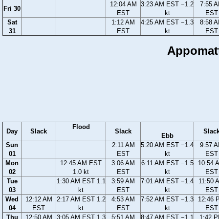
12:04 AM
3:23 AM EST −1.2
7:55 
Fri 30
EST
kt
EST
Sat
1:12 AM
4:25 AM EST −1.3
8:58 
31
EST
kt
EST
Appomatt
Flood
Day
Slack
Slack
Slac
Ebb
Sun
2:11 AM
5:20 AM EST −1.4
9:57 
01
EST
kt
EST
Mon
12:45 AM EST
3:06 AM
6:11 AM EST −1.5
10:54 
02
1.0 kt
EST
kt
EST
Tue
1:30 AM EST 1.1
3:59 AM
7:01 AM EST −1.4
11:50 
03
kt
EST
kt
EST
Wed
12:12 AM
2:17 AM EST 1.2
4:53 AM
7:52 AM EST −1.3
12:46 
04
EST
kt
EST
kt
EST
Thu
12:50 AM
3:05 AM EST 1.3
5:51 AM
8:47 AM EST −1.1
1:42 