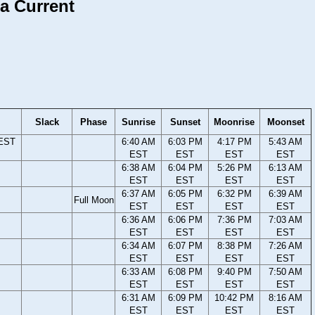
a Current
Slack
Phase
Sunrise
Sunset
Moonrise
Moonset
 EST
6:40 AM
6:03 PM
4:17 PM
5:43 AM
EST
EST
EST
EST
6:38 AM
6:04 PM
5:26 PM
6:13 AM
EST
EST
EST
EST
6:37 AM
6:05 PM
6:32 PM
6:39 AM
Full Moon
EST
EST
EST
EST
6:36 AM
6:06 PM
7:36 PM
7:03 AM
EST
EST
EST
EST
6:34 AM
6:07 PM
8:38 PM
7:26 AM
EST
EST
EST
EST
6:33 AM
6:08 PM
9:40 PM
7:50 AM
EST
EST
EST
EST
6:31 AM
6:09 PM
10:42 PM
8:16 AM
EST
EST
EST
EST