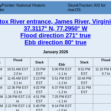
yPointer: National Historic
SkunkTracker: AIS for
ter
macOS
ox River entrance, James River, Virgini
37.3117° N, 77.2950° W
Flood direction 271° true
Ebb direction 80° true
January 2026
Flood
Flood
k
Slack
Slack
Ebb
AM
10:51 AM EST
2:23 PM
5:00 PM EST
9:52 PM
11:10 PM
2.0 kt
EST
−1.1 kt
EST
0.7 kt
AM
11:45 AM EST
3:13 PM
5:51 PM EST
10:44 PM
2.1 kt
EST
−1.2 kt
EST
AM
12:36 PM EST
4:02 PM
6:37 PM EST
11:31 PM
2.1 kt
EST
−1.2 kt
EST
AM
1:28 PM EST 2.0
4:51 PM
7:25 PM EST
kt
EST
−1.1 kt
AM
2:22 PM EST 1.9
5:40 PM
8:14 PM EST
kt
EST
−1.0 kt