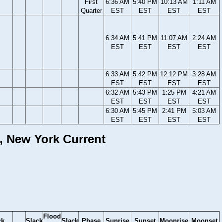
First
6:36 AM
5:40 PM
10:13 AM
1:11 AM
Quarter
EST
EST
EST
EST
6:34 AM
5:41 PM
11:07 AM
2:24 AM
EST
EST
EST
EST
6:33 AM
5:42 PM
12:12 PM
3:28 AM
EST
EST
EST
EST
6:32 AM
5:43 PM
1:25 PM
4:21 AM
EST
EST
EST
EST
6:30 AM
5:45 PM
2:41 PM
5:03 AM
EST
EST
EST
EST
d, New York Current
Flood
ck
Slack
Slack
Phase
Sunrise
Sunset
Moonrise
Moonset