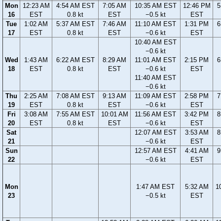
Mon
12:23 AM
4:54 AM EST
7:05 AM
10:35 AM EST
12:46 PM
5
16
EST
0.8 kt
EST
−0.5 kt
EST
Tue
1:02 AM
5:37 AM EST
7:46 AM
11:10 AM EST
1:31 PM
6
17
EST
0.8 kt
EST
−0.6 kt
EST
10:40 AM EST
−0.6 kt
Wed
1:43 AM
6:22 AM EST
8:29 AM
11:01 AM EST
2:15 PM
6
18
EST
0.8 kt
EST
−0.6 kt
EST
11:40 AM EST
−0.6 kt
Thu
2:25 AM
7:08 AM EST
9:13 AM
11:09 AM EST
2:58 PM
7
19
EST
0.8 kt
EST
−0.6 kt
EST
Fri
3:08 AM
7:55 AM EST
10:01 AM
11:56 AM EST
3:42 PM
8
20
EST
0.8 kt
EST
−0.6 kt
EST
Sat
12:07 AM EST
3:53 AM
8
21
−0.6 kt
EST
Sun
12:57 AM EST
4:41 AM
9
22
−0.6 kt
EST
Mon
1:47 AM EST
5:32 AM
1
23
−0.5 kt
EST