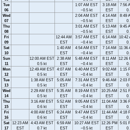
Tue
1:07 AM EST
3:18 AM
7:56
06
−0.5 kt
EST
0.
Wed
2:04 AM EST
4:14 AM
8:49
07
−0.5 kt
EST
0.
Thu
3:01 AM EST
5:13 AM
9:45
08
−0.5 kt
EST
0.
Fri
12:44 AM
3:57 AM EST
6:14 AM
10:42
09
EST
−0.4 kt
EST
0.
Sat
1:40 AM
4:54 AM EST
7:14 AM
11:36
10
EST
−0.4 kt
EST
0.
Sun
12:00 AM EST
2:38 AM
5:48 AM EST
8:11 AM
12:26
11
0.5 kt
EST
−0.4 kt
EST
0.
Mon
12:49 AM EST
4:07 AM
6:40 AM EST
9:02 AM
1:15
12
0.5 kt
EST
−0.4 kt
EST
0.
Tue
1:38 AM EST
5:05 AM
7:31 AM EST
9:46 AM
2:03
13
0.5 kt
EST
−0.4 kt
EST
0.
Wed
2:29 AM EST
5:35 AM
8:19 AM EST
10:25 AM
2:51
14
0.5 kt
EST
−0.4 kt
EST
0.
Thu
3:16 AM EST
5:52 AM
9:05 AM EST
11:04 AM
3:36
15
0.6 kt
EST
−0.4 kt
EST
0.
Fri
4:00 AM EST
6:24 AM
9:47 AM EST
11:44 AM
4:18
16
0.6 kt
EST
−0.4 kt
EST
0.
Sat
12:23 AM
4:43 AM EST
6:59 AM
10:27 AM EST
12:26 PM
5:01
17
EST
0.7 kt
EST
−0.5 kt
EST
0.