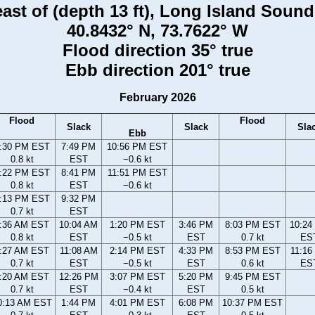
east of (depth 13 ft), Long Island Soun
40.8432° N, 73.7622° W
Flood direction 35° true
Ebb direction 201° true
February 2026
Flood
Flood
Slack
Slack
Sla
Ebb
:30 PM EST
7:49 PM
10:56 PM EST
0.8 kt
EST
−0.6 kt
:22 PM EST
8:41 PM
11:51 PM EST
0.8 kt
EST
−0.6 kt
:13 PM EST
9:32 PM
0.7 kt
EST
:36 AM EST
10:04 AM
1:20 PM EST
3:46 PM
8:03 PM EST
10:24
0.8 kt
EST
−0.5 kt
EST
0.7 kt
ES
:27 AM EST
11:08 AM
2:14 PM EST
4:33 PM
8:53 PM EST
11:16
0.7 kt
EST
−0.5 kt
EST
0.6 kt
ES
:20 AM EST
12:26 PM
3:07 PM EST
5:20 PM
9:45 PM EST
0.7 kt
EST
−0.4 kt
EST
0.5 kt
0:13 AM EST
1:44 PM
4:01 PM EST
6:08 PM
10:37 PM EST