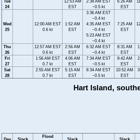
Tue
12:53 AM
2:38 AM EST
6:26 AM
1
24
EST
−0.5 kt
EST
3:36 AM EST
−0.4 kt
Wed
12:00 AM EST
1:52 AM
4:35 AM EST
7:25 AM
1
25
0.6 kt
EST
−0.4 kt
EST
5:23 AM EST
−0.4 kt
Thu
12:57 AM EST
2:56 AM
6:32 AM EST
8:31 AM
1
26
0.6 kt
EST
−0.4 kt
EST
Fri
1:56 AM EST
4:06 AM
7:34 AM EST
9:42 AM
2
27
0.7 kt
EST
−0.5 kt
EST
Sat
2:55 AM EST
5:15 AM
8:34 AM EST
10:52 AM
3
28
0.7 kt
EST
−0.5 kt
EST
Hart Island, south
Flood
Day
Slack
Slack
Slack