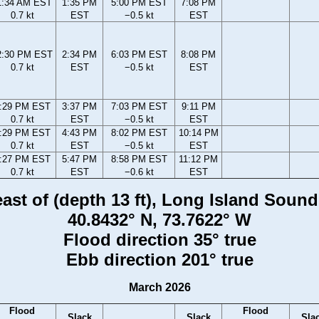
1:34 AM EST
1:35 PM
5:00 PM EST
7:08 PM
0.7 kt
EST
−0.5 kt
EST
2:30 PM EST
2:34 PM
6:03 PM EST
8:08 PM
0.7 kt
EST
−0.5 kt
EST
:29 PM EST
3:37 PM
7:03 PM EST
9:11 PM
0.7 kt
EST
−0.5 kt
EST
:29 PM EST
4:43 PM
8:02 PM EST
10:14 PM
0.7 kt
EST
−0.5 kt
EST
:27 PM EST
5:47 PM
8:58 PM EST
11:12 PM
0.7 kt
EST
−0.6 kt
EST
east of (depth 13 ft), Long Island Soun
40.8432° N, 73.7622° W
Flood direction 35° true
Ebb direction 201° true
March 2026
Flood
Flood
Slack
Slack
Sla