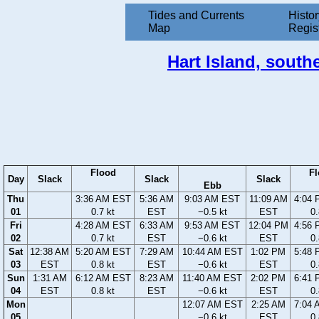
Tides and Currents
Histor
Map
Regis
Hart Island, south
Flood
F
Day
Slack
Slack
Slack
Ebb
Thu
3:36 AM EST
5:36 AM
9:03 AM EST
11:09 AM
4:04
01
0.7 kt
EST
−0.5 kt
EST
0.
Fri
4:28 AM EST
6:33 AM
9:53 AM EST
12:04 PM
4:56
02
0.7 kt
EST
−0.6 kt
EST
0.
Sat
12:38 AM
5:20 AM EST
7:29 AM
10:44 AM EST
1:02 PM
5:48
03
EST
0.8 kt
EST
−0.6 kt
EST
0.
Sun
1:31 AM
6:12 AM EST
8:23 AM
11:40 AM EST
2:02 PM
6:41
04
EST
0.8 kt
EST
−0.6 kt
EST
0.
Mon
12:07 AM EST
2:25 AM
7:04
05
−0.6 kt
EST
0.