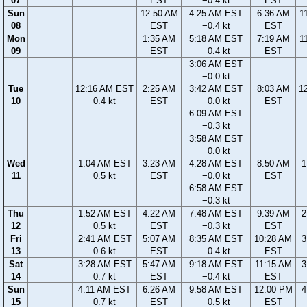
07
EST
−0.4 kt
EST
Sun
12:50 AM
4:25 AM EST
6:36 AM
1
08
EST
−0.4 kt
EST
Mon
1:35 AM
5:18 AM EST
7:19 AM
1
09
EST
−0.4 kt
EST
3:06 AM EST
−0.0 kt
Tue
12:16 AM EST
2:25 AM
3:42 AM EST
8:03 AM
1
10
0.4 kt
EST
−0.0 kt
EST
6:09 AM EST
−0.3 kt
3:58 AM EST
−0.0 kt
Wed
1:04 AM EST
3:23 AM
4:28 AM EST
8:50 AM
1
11
0.5 kt
EST
−0.0 kt
EST
6:58 AM EST
−0.3 kt
Thu
1:52 AM EST
4:22 AM
7:48 AM EST
9:39 AM
2
12
0.5 kt
EST
−0.3 kt
EST
Fri
2:41 AM EST
5:07 AM
8:35 AM EST
10:28 AM
3
13
0.6 kt
EST
−0.4 kt
EST
Sat
3:28 AM EST
5:47 AM
9:18 AM EST
11:15 AM
3
14
0.7 kt
EST
−0.4 kt
EST
Sun
4:11 AM EST
6:26 AM
9:58 AM EST
12:00 PM
4
15
0.7 kt
EST
−0.5 kt
EST