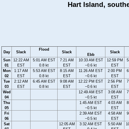
Hart Island, south
Flood
Day
Slack
Slack
Slack
Ebb
Sun
12:22 AM
5:01 AM EST
7:21 AM
10:33 AM EST
12:59 PM
5
01
EST
0.8 kt
EST
−0.6 kt
EST
Mon
1:17 AM
5:53 AM EST
8:15 AM
11:26 AM EST
2:00 PM
6
02
EST
0.8 kt
EST
−0.6 kt
EST
Tue
2:12 AM
6:45 AM EST
9:08 AM
12:22 PM EST
2:56 PM
7
03
EST
0.8 kt
EST
−0.6 kt
EST
Wed
12:49 AM EST
3:08 AM
7
04
−0.5 kt
EST
Thu
1:45 AM EST
4:03 AM
8
05
−0.5 kt
EST
Fri
2:39 AM EST
4:58 AM
9
06
−0.5 kt
EST
Sat
12:05 AM
3:32 AM EST
5:50 AM
1