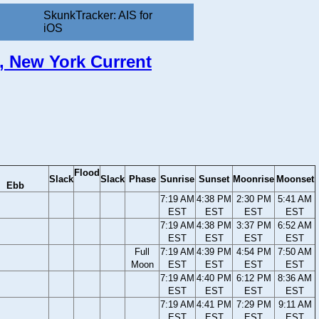
SkunkTracker: AIS for
iOS
d, New York Current
Flood
Slack
Slack
Phase
Sunrise
Sunset
Moonrise
Moonset
Ebb
7:19 AM
4:38 PM
2:30 PM
5:41 AM
EST
EST
EST
EST
7:19 AM
4:38 PM
3:37 PM
6:52 AM
EST
EST
EST
EST
Full
7:19 AM
4:39 PM
4:54 PM
7:50 AM
Moon
EST
EST
EST
EST
7:19 AM
4:40 PM
6:12 PM
8:36 AM
EST
EST
EST
EST
7:19 AM
4:41 PM
7:29 PM
9:11 AM
EST
EST
EST
EST