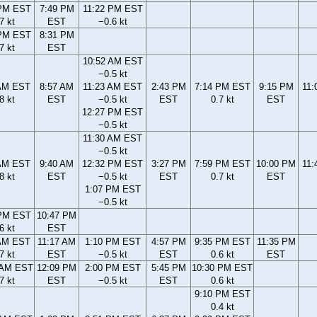
 PM EST
7:49 PM
11:22 PM EST
7 kt
EST
−0.6 kt
 PM EST
8:31 PM
7 kt
EST
10:52 AM EST
−0.5 kt
 AM EST
8:57 AM
11:23 AM EST
2:43 PM
7:14 PM EST
9:15 PM
11:
8 kt
EST
−0.5 kt
EST
0.7 kt
EST
12:27 PM EST
−0.5 kt
11:30 AM EST
−0.5 kt
 AM EST
9:40 AM
12:32 PM EST
3:27 PM
7:59 PM EST
10:00 PM
11:
8 kt
EST
−0.5 kt
EST
0.7 kt
EST
1:07 PM EST
−0.5 kt
 PM EST
10:47 PM
6 kt
EST
 AM EST
11:17 AM
1:10 PM EST
4:57 PM
9:35 PM EST
11:35 PM
7 kt
EST
−0.5 kt
EST
0.6 kt
EST
 AM EST
12:09 PM
2:00 PM EST
5:45 PM
10:30 PM EST
7 kt
EST
−0.5 kt
EST
0.6 kt
9:10 PM EST
0.4 kt