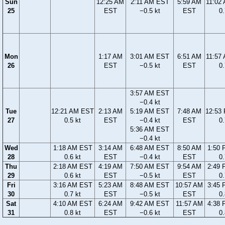
Sun
12:25 AM
2:11 AM EST
5:59 AM
11:02
25
EST
−0.5 kt
EST
0.
Mon
1:17 AM
3:01 AM EST
6:51 AM
11:57
26
EST
−0.5 kt
EST
0.
3:57 AM EST
−0.4 kt
Tue
12:21 AM EST
2:13 AM
5:19 AM EST
7:48 AM
12:53
27
0.5 kt
EST
−0.4 kt
EST
0.
5:36 AM EST
−0.4 kt
Wed
1:18 AM EST
3:14 AM
6:48 AM EST
8:50 AM
1:50
28
0.6 kt
EST
−0.4 kt
EST
0.
Thu
2:18 AM EST
4:19 AM
7:50 AM EST
9:54 AM
2:49
29
0.6 kt
EST
−0.5 kt
EST
0.
Fri
3:16 AM EST
5:23 AM
8:48 AM EST
10:57 AM
3:45
30
0.7 kt
EST
−0.5 kt
EST
0.
Sat
4:10 AM EST
6:24 AM
9:42 AM EST
11:57 AM
4:38
31
0.8 kt
EST
−0.6 kt
EST
0.