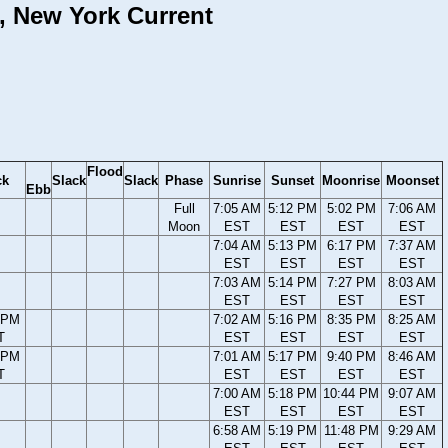
d, New York Current
Flood
ck
Slack
Slack
Phase
Sunrise
Sunset
Moonrise
Moonset
Ebb
Full
7:05 AM
5:12 PM
5:02 PM
7:06 AM
Moon
EST
EST
EST
EST
7:04 AM
5:13 PM
6:17 PM
7:37 AM
EST
EST
EST
EST
7:03 AM
5:14 PM
7:27 PM
8:03 AM
EST
EST
EST
EST
 PM
7:02 AM
5:16 PM
8:35 PM
8:25 AM
T
EST
EST
EST
EST
 PM
7:01 AM
5:17 PM
9:40 PM
8:46 AM
T
EST
EST
EST
EST
7:00 AM
5:18 PM
10:44 PM
9:07 AM
EST
EST
EST
EST
6:58 AM
5:19 PM
11:48 PM
9:29 AM