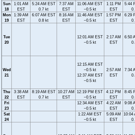
Sun
1:01 AM
5:24 AM EST
7:37 AM
11:06 AM EST
1:11 PM
5:44
18
EST
0.7 kt
EST
−0.5 kt
EST
0.
Mon
1:39 AM
6:07 AM EST
8:16 AM
11:46 AM EST
1:57 PM
6:29
19
EST
0.8 kt
EST
−0.5 kt
EST
0.
Tue
12:01 AM EST
2:17 AM
6:50
20
−0.5 kt
EST
0.
12:15 AM EST
Wed
−0.5 kt
2:57 AM
7:34
21
12:37 AM EST
EST
0.
−0.5 kt
Thu
3:38 AM
8:19 AM EST
10:27 AM
12:19 PM EST
4:12 PM
8:45
22
EST
0.7 kt
EST
−0.5 kt
EST
0.
Fri
12:34 AM EST
4:22 AM
9:08
23
−0.5 kt
EST
0.
Sat
1:22 AM EST
5:09 AM
10:04
24
−0.5 kt
EST
0.