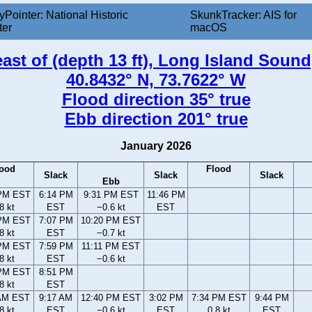
yPointer: National Historic
SkunkTracker: AIS for
ter
macOS
east of (depth 13 ft), Long Island Soun
40.8432° N, 73.7622° W
Flood direction 35° true
Ebb direction 201° true
January 2026
lood
Flood
Slack
Slack
Slack
Ebb
 PM EST
6:14 PM
9:31 PM EST
11:46 PM
8 kt
EST
−0.6 kt
EST
 PM EST
7:07 PM
10:20 PM EST
8 kt
EST
−0.7 kt
 PM EST
7:59 PM
11:11 PM EST
8 kt
EST
−0.6 kt
 PM EST
8:51 PM
8 kt
EST
 AM EST
9:17 AM
12:40 PM EST
3:02 PM
7:34 PM EST
9:44 PM
8 kt
EST
−0.6 kt
EST
0.8 kt
EST