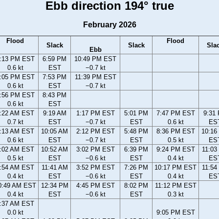
Ebb direction 194° true
February 2026
Flood
Flood
Slack
Slack
Sla
Ebb
:13 PM EST
6:59 PM
10:49 PM EST
0.6 kt
EST
−0.7 kt
:05 PM EST
7:53 PM
11:39 PM EST
0.6 kt
EST
−0.7 kt
:56 PM EST
8:43 PM
0.6 kt
EST
:22 AM EST
9:19 AM
1:17 PM EST
5:01 PM
7:47 PM EST
9:31
0.7 kt
EST
−0.7 kt
EST
0.6 kt
ES
:13 AM EST
10:05 AM
2:12 PM EST
5:48 PM
8:36 PM EST
10:16
0.6 kt
EST
−0.7 kt
EST
0.5 kt
ES
:02 AM EST
10:52 AM
3:02 PM EST
6:39 PM
9:24 PM EST
11:03
0.5 kt
EST
−0.6 kt
EST
0.4 kt
ES
:54 AM EST
11:41 AM
3:52 PM EST
7:26 PM
10:17 PM EST
11:54
0.4 kt
EST
−0.6 kt
EST
0.4 kt
ES
0:49 AM EST
12:34 PM
4:45 PM EST
8:02 PM
11:12 PM EST
0.4 kt
EST
−0.6 kt
EST
0.3 kt
:37 AM EST
0.0 kt
9:05 PM EST