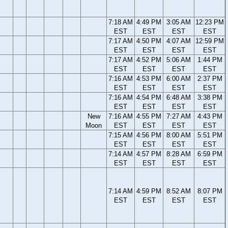
7:18 AM
4:49 PM
3:05 AM
12:23 PM
EST
EST
EST
EST
7:17 AM
4:50 PM
4:07 AM
12:59 PM
EST
EST
EST
EST
7:17 AM
4:52 PM
5:06 AM
1:44 PM
EST
EST
EST
EST
7:16 AM
4:53 PM
6:00 AM
2:37 PM
EST
EST
EST
EST
7:16 AM
4:54 PM
6:48 AM
3:38 PM
EST
EST
EST
EST
New
7:16 AM
4:55 PM
7:27 AM
4:43 PM
Moon
EST
EST
EST
EST
7:15 AM
4:56 PM
8:00 AM
5:51 PM
EST
EST
EST
EST
7:14 AM
4:57 PM
8:28 AM
6:59 PM
EST
EST
EST
EST
7:14 AM
4:59 PM
8:52 AM
8:07 PM
EST
EST
EST
EST