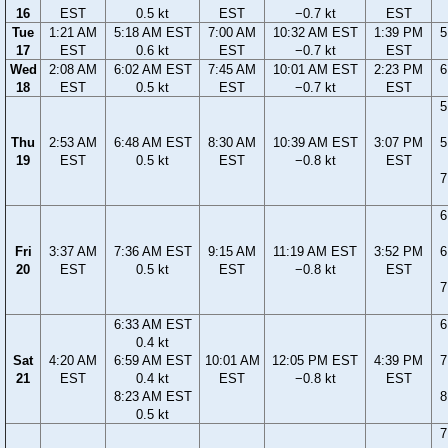
16
EST
0.5 kt
EST
−0.7 kt
EST
Tue
1:21 AM
5:18 AM EST
7:00 AM
10:32 AM EST
1:39 PM
5
17
EST
0.6 kt
EST
−0.7 kt
EST
Wed
2:08 AM
6:02 AM EST
7:45 AM
10:01 AM EST
2:23 PM
6
18
EST
0.5 kt
EST
−0.7 kt
EST
5
Thu
2:53 AM
6:48 AM EST
8:30 AM
10:39 AM EST
3:07 PM
5
19
EST
0.5 kt
EST
−0.8 kt
EST
7
6
Fri
3:37 AM
7:36 AM EST
9:15 AM
11:19 AM EST
3:52 PM
6
20
EST
0.5 kt
EST
−0.8 kt
EST
7
6:33 AM EST
6
0.4 kt
Sat
4:20 AM
6:59 AM EST
10:01 AM
12:05 PM EST
4:39 PM
7
21
EST
0.4 kt
EST
−0.8 kt
EST
8:23 AM EST
8
0.5 kt
7