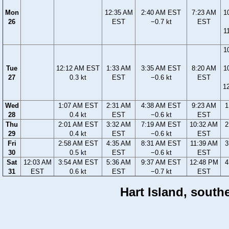
Mon
12:35 AM
2:40 AM EST
7:23 AM
1
26
EST
−0.7 kt
EST
1
1
Tue
12:12 AM EST
1:33 AM
3:35 AM EST
8:20 AM
1
27
0.3 kt
EST
−0.6 kt
EST
1
Wed
1:07 AM EST
2:31 AM
4:38 AM EST
9:23 AM
1
28
0.4 kt
EST
−0.6 kt
EST
Thu
2:01 AM EST
3:32 AM
7:19 AM EST
10:32 AM
2
29
0.4 kt
EST
−0.6 kt
EST
Fri
2:58 AM EST
4:35 AM
8:31 AM EST
11:39 AM
3
30
0.5 kt
EST
−0.6 kt
EST
Sat
12:03 AM
3:54 AM EST
5:36 AM
9:37 AM EST
12:48 PM
4
31
EST
0.6 kt
EST
−0.7 kt
EST
Hart Island, south