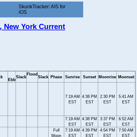
SkunkTracker: AIS for
iOS
d, New York Current
Flood
ck
Slack
Slack
Phase
Sunrise
Sunset
Moonrise
Moonset
Ebb
7:19 AM
4:38 PM
2:30 PM
5:41 AM
EST
EST
EST
EST
7:19 AM
4:38 PM
3:37 PM
6:52 AM
EST
EST
EST
EST
Full
7:19 AM
4:39 PM
4:54 PM
7:50 AM
Moon
EST
EST
EST
EST