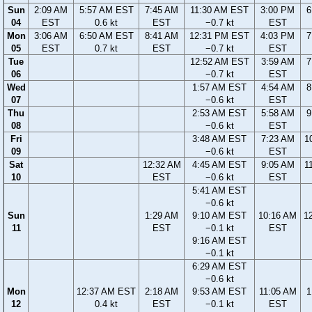
Sun
2:09 AM
5:57 AM EST
7:45 AM
11:30 AM EST
3:00 PM
6
04
EST
0.6 kt
EST
−0.7 kt
EST
Mon
3:06 AM
6:50 AM EST
8:41 AM
12:31 PM EST
4:03 PM
7
05
EST
0.7 kt
EST
−0.7 kt
EST
Tue
12:52 AM EST
3:59 AM
7
06
−0.7 kt
EST
Wed
1:57 AM EST
4:54 AM
8
07
−0.6 kt
EST
Thu
2:53 AM EST
5:58 AM
9
08
−0.6 kt
EST
Fri
3:48 AM EST
7:23 AM
1
09
−0.6 kt
EST
Sat
12:32 AM
4:45 AM EST
9:05 AM
1
10
EST
−0.6 kt
EST
5:41 AM EST
−0.6 kt
Sun
1:29 AM
9:10 AM EST
10:16 AM
1
11
EST
−0.1 kt
EST
9:16 AM EST
−0.1 kt
6:29 AM EST
−0.6 kt
Mon
12:37 AM EST
2:18 AM
9:53 AM EST
11:05 AM
1
12
0.4 kt
EST
−0.1 kt
EST