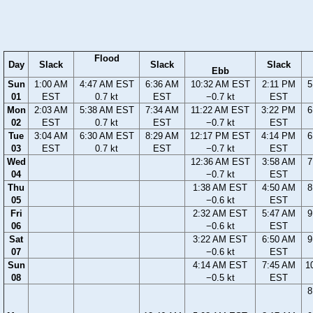
Flood
Day
Slack
Slack
Slack
Ebb
Sun
1:00 AM
4:47 AM EST
6:36 AM
10:32 AM EST
2:11 PM
5
01
EST
0.7 kt
EST
−0.7 kt
EST
Mon
2:03 AM
5:38 AM EST
7:34 AM
11:22 AM EST
3:22 PM
6
02
EST
0.7 kt
EST
−0.7 kt
EST
Tue
3:04 AM
6:30 AM EST
8:29 AM
12:17 PM EST
4:14 PM
6
03
EST
0.7 kt
EST
−0.7 kt
EST
Wed
12:36 AM EST
3:58 AM
7
04
−0.7 kt
EST
Thu
1:38 AM EST
4:50 AM
8
05
−0.6 kt
EST
Fri
2:32 AM EST
5:47 AM
9
06
−0.6 kt
EST
Sat
3:22 AM EST
6:50 AM
9
07
−0.6 kt
EST
Sun
4:14 AM EST
7:45 AM
1
08
−0.5 kt
EST
8