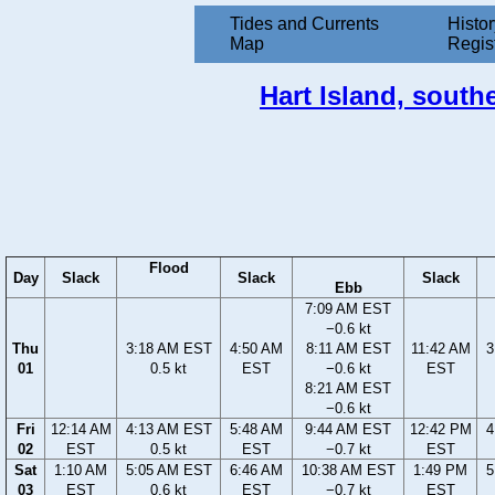
Tides and Currents
Histor
Map
Regis
Hart Island, south
Flood
Day
Slack
Slack
Slack
Ebb
7:09 AM EST
−0.6 kt
Thu
3:18 AM EST
4:50 AM
8:11 AM EST
11:42 AM
3
01
0.5 kt
EST
−0.6 kt
EST
8:21 AM EST
−0.6 kt
Fri
12:14 AM
4:13 AM EST
5:48 AM
9:44 AM EST
12:42 PM
4
02
EST
0.5 kt
EST
−0.7 kt
EST
Sat
1:10 AM
5:05 AM EST
6:46 AM
10:38 AM EST
1:49 PM
5
03
EST
0.6 kt
EST
−0.7 kt
EST