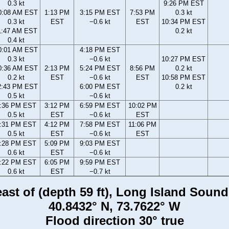
0.3 kt
9:26 PM EST
0:08 AM EST
1:13 PM
3:15 PM EST
7:53 PM
0.3 kt
0.3 kt
EST
−0.6 kt
EST
10:34 PM EST
1:47 AM EST
0.2 kt
0.4 kt
0:01 AM EST
4:18 PM EST
0.3 kt
−0.6 kt
10:27 PM EST
0:36 AM EST
2:13 PM
5:24 PM EST
8:56 PM
0.2 kt
0.2 kt
EST
−0.6 kt
EST
10:58 PM EST
2:43 PM EST
6:00 PM EST
0.2 kt
0.5 kt
−0.6 kt
:36 PM EST
3:12 PM
6:59 PM EST
10:02 PM
0.5 kt
EST
−0.6 kt
EST
:31 PM EST
4:12 PM
7:58 PM EST
11:06 PM
0.5 kt
EST
−0.6 kt
EST
:28 PM EST
5:09 PM
9:03 PM EST
0.6 kt
EST
−0.6 kt
:22 PM EST
6:05 PM
9:59 PM EST
0.6 kt
EST
−0.7 kt
east of (depth 59 ft), Long Island Soun
40.8432° N, 73.7622° W
Flood direction 30° true