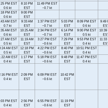
:25 PM EST
8:10 PM
11:49 PM EST
0.6 kt
EST
−0.7 kt
:18 PM EST
9:00 PM
0.6 kt
EST
:43 AM EST
9:33 AM
1:37 PM EST
5:03 PM
8:09 PM EST
9:49
0.7 kt
EST
−0.7 kt
EST
0.6 kt
ES
:35 AM EST
10:25 AM
2:34 PM EST
6:14 PM
9:00 PM EST
10:39
0.6 kt
EST
−0.7 kt
EST
0.5 kt
ES
:27 AM EST
11:19 AM
3:27 PM EST
7:29 PM
9:53 PM EST
11:33
0.5 kt
EST
−0.6 kt
EST
0.4 kt
ES
0:24 AM EST
12:18 PM
4:22 PM EST
8:40 PM
10:51 PM EST
0.5 kt
EST
−0.6 kt
EST
0.4 kt
1:22 AM EST
1:17 PM
5:18 PM EST
9:48 PM
11:47 PM EST
0.4 kt
EST
−0.6 kt
EST
0.4 kt
2:16 PM EST
2:09 PM
6:09 PM EST
10:42 PM
0.4 kt
EST
−0.6 kt
EST
:03 PM EST
2:56 PM
6:55 PM EST
11:19 PM
0.4 kt
EST
−0.6 kt
EST