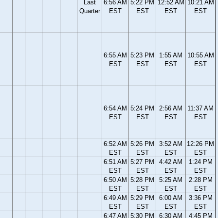
Last
6:56 AM
5:22 PM
12:52 AM
10:21 AM
Quarter
EST
EST
EST
EST
6:55 AM
5:23 PM
1:55 AM
10:55 AM
EST
EST
EST
EST
6:54 AM
5:24 PM
2:56 AM
11:37 AM
EST
EST
EST
EST
6:52 AM
5:26 PM
3:52 AM
12:26 PM
EST
EST
EST
EST
6:51 AM
5:27 PM
4:42 AM
1:24 PM
EST
EST
EST
EST
6:50 AM
5:28 PM
5:25 AM
2:28 PM
EST
EST
EST
EST
6:49 AM
5:29 PM
6:00 AM
3:36 PM
EST
EST
EST
EST
6:47 AM
5:30 PM
6:30 AM
4:45 PM