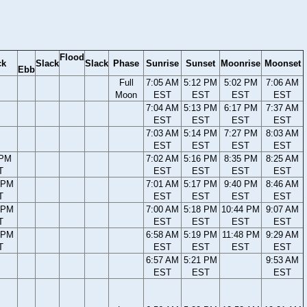
Flood
ck
Slack
Slack
Phase
Sunrise
Sunset
Moonrise
Moonset
Ebb
Full
7:05 AM
5:12 PM
5:02 PM
7:06 AM
Moon
EST
EST
EST
EST
7:04 AM
5:13 PM
6:17 PM
7:37 AM
EST
EST
EST
EST
7:03 AM
5:14 PM
7:27 PM
8:03 AM
EST
EST
EST
EST
 PM
7:02 AM
5:16 PM
8:35 PM
8:25 AM
T
EST
EST
EST
EST
 PM
7:01 AM
5:17 PM
9:40 PM
8:46 AM
T
EST
EST
EST
EST
 PM
7:00 AM
5:18 PM
10:44 PM
9:07 AM
T
EST
EST
EST
EST
 PM
6:58 AM
5:19 PM
11:48 PM
9:29 AM
T
EST
EST
EST
EST
6:57 AM
5:21 PM
9:53 AM
EST
EST
EST