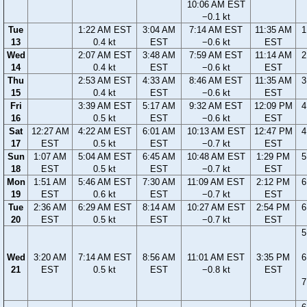
10:06 AM EST
−0.1 kt
Tue
1:22 AM EST
3:04 AM
7:14 AM EST
11:35 AM
1
13
0.4 kt
EST
−0.6 kt
EST
Wed
2:07 AM EST
3:48 AM
7:59 AM EST
11:14 AM
2
14
0.4 kt
EST
−0.6 kt
EST
Thu
2:53 AM EST
4:33 AM
8:46 AM EST
11:35 AM
3
15
0.4 kt
EST
−0.6 kt
EST
Fri
3:39 AM EST
5:17 AM
9:32 AM EST
12:09 PM
4
16
0.5 kt
EST
−0.6 kt
EST
Sat
12:27 AM
4:22 AM EST
6:01 AM
10:13 AM EST
12:47 PM
4
17
EST
0.5 kt
EST
−0.7 kt
EST
Sun
1:07 AM
5:04 AM EST
6:45 AM
10:48 AM EST
1:29 PM
5
18
EST
0.5 kt
EST
−0.7 kt
EST
Mon
1:51 AM
5:46 AM EST
7:30 AM
11:09 AM EST
2:12 PM
6
19
EST
0.6 kt
EST
−0.7 kt
EST
Tue
2:36 AM
6:29 AM EST
8:14 AM
10:27 AM EST
2:54 PM
6
20
EST
0.5 kt
EST
−0.7 kt
EST
5
Wed
3:20 AM
7:14 AM EST
8:56 AM
11:01 AM EST
3:35 PM
6
21
EST
0.5 kt
EST
−0.8 kt
EST
7