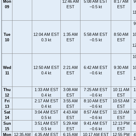
Mon
12:46 AM
5:08 AM EST
8:17 AM
9
09
EST
−0.5 kt
EST
1
9
Tue
12:04 AM EST
1:35 AM
5:58 AM EST
8:50 AM
1
10
0.3 kt
EST
−0.5 kt
EST
1
1
Wed
12:50 AM EST
2:21 AM
6:42 AM EST
9:30 AM
1
11
0.4 kt
EST
−0.6 kt
EST
1
Thu
1:33 AM EST
3:08 AM
7:25 AM EST
10:11 AM
1
12
0.4 kt
EST
−0.6 kt
EST
Fri
2:17 AM EST
3:55 AM
8:10 AM EST
10:53 AM
2
13
0.4 kt
EST
−0.6 kt
EST
Sat
3:04 AM EST
4:43 AM
8:57 AM EST
11:33 AM
3
14
0.5 kt
EST
−0.6 kt
EST
Sun
3:51 AM EST
5:29 AM
9:41 AM EST
12:13 PM
4
15
0.5 kt
EST
−0.6 kt
EST
Mon
12:35 AM
4:35 AM EST
6:15 AM
10:17 AM EST
12:55 PM
4