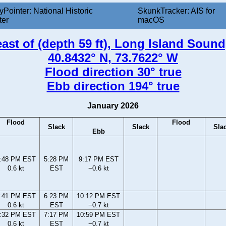
yPointer: National Historic
SkunkTracker: AIS for
ter
macOS
east of (depth 59 ft), Long Island Soun
40.8432° N, 73.7622° W
Flood direction 30° true
Ebb direction 194° true
January 2026
Flood
Flood
Slack
Slack
Sla
Ebb
:48 PM EST
5:28 PM
9:17 PM EST
0.6 kt
EST
−0.6 kt
:41 PM EST
6:23 PM
10:12 PM EST
0.6 kt
EST
−0.7 kt
:32 PM EST
7:17 PM
10:59 PM EST
0.6 kt
EST
−0.7 kt