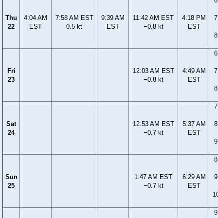
6
Thu
4:04 AM
7:58 AM EST
9:39 AM
11:42 AM EST
4:18 PM
7
22
EST
0.5 kt
EST
−0.8 kt
EST
8
6
Fri
12:03 AM EST
4:49 AM
7
23
−0.8 kt
EST
8
7
Sat
12:53 AM EST
5:37 AM
8
24
−0.7 kt
EST
9
8
Sun
1:47 AM EST
6:29 AM
9
25
−0.7 kt
EST
1
9