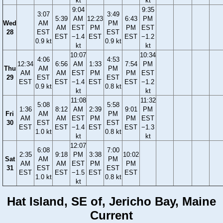
kt
kt
9:04
9:35
3:07
3:49
5:39
AM
12:23
6:43
PM
Wed
AM
PM
AM
EST
PM
PM
EST
28
EST
EST
EST
−1.4
EST
EST
−1.2
0.9 kt
0.9 kt
kt
kt
10:07
10:34
4:06
4:53
12:34
6:56
AM
1:33
7:54
PM
Thu
AM
PM
AM
AM
EST
PM
PM
EST
29
EST
EST
EST
EST
−1.4
EST
EST
−1.2
0.9 kt
0.8 kt
kt
kt
11:08
11:32
5:08
5:58
1:36
8:12
AM
2:39
9:01
PM
Fri
AM
PM
AM
AM
EST
PM
PM
EST
30
EST
EST
EST
EST
−1.4
EST
EST
−1.3
1.0 kt
0.8 kt
kt
kt
12:07
6:08
7:00
2:35
9:18
PM
3:38
10:02
Sat
AM
PM
AM
AM
EST
PM
PM
31
EST
EST
EST
EST
−1.5
EST
EST
1.0 kt
0.8 kt
kt
Hat Island, SE of, Jericho Bay, Maine
Current