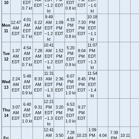
10
EDT
EDT
EDT
−1.2
EDT
EDT
−1.0
0.7 kt
0.8 kt
kt
kt
9:49
10:18
4:01
4:33
12:47
6:22
AM
1:09
7:20
PM
Mon
AM
PM
AM
AM
EDT
PM
PM
EDT
11
EDT
EDT
EDT
EDT
−1.2
EDT
EDT
−1.1
0.7 kt
0.8 kt
kt
kt
10:41
11:07
4:54
5:20
1:37
7:28
AM
1:52
8:04
PM
Tue
AM
PM
AM
AM
EDT
PM
PM
EDT
12
EDT
EDT
EDT
EDT
−1.2
EDT
EDT
−1.3
0.7 kt
0.9 kt
kt
kt
11:31
11:54
5:48
6:07
2:24
8:33
AM
2:36
8:45
PM
Wed
AM
PM
AM
AM
EDT
PM
PM
EDT
13
EDT
EDT
EDT
EDT
−1.3
EDT
EDT
−1.4
0.9 kt
1.0 kt
kt
kt
12:21
6:40
6:53
3:07
9:31
PM
3:20
9:27
Thu
AM
PM
AM
AM
EDT
PM
PM
14
EDT
EDT
EDT
EDT
−1.3
EDT
EDT
1.0 kt
1.0 kt
kt
12:41
1:09
7:28
7:39
AM
3:50
10:23
PM
4:04
10:11
Fri
AM
PM