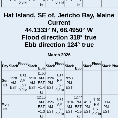
EST
EST
−1.4
EST
EST
−1.2
0.9 kt
0.7 kt
kt
kt
Hat Island, SE of, Jericho Bay, Maine
Current
44.1333° N, 68.4950° W
Flood direction 318° true
Ebb direction 124° true
March 2026
Flood
Flood
Flood
Day
Slack
Slack
Slack
Slack
Slack
Slack
Pha
Ebb
Ebb
11:53
5:57
6:52
2:28
9:10
AM
3:24
9:53
Sun
AM
PM
AM
AM
EST
PM
PM
01
EST
EST
EST
EST
−1.4
EST
EST
0.9 kt
0.8 kt
kt
12:15
12:44
6:54
7:40
AM
3:26
10:04
PM
4:10
10:44
Mon
AM
PM
EST
AM
AM
EST
PM
PM
02
EST
EST
−1.3
EST
EST
−1.5
EST
EST
0.9 kt
0.9 kt
kt
kt