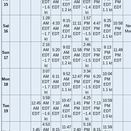
EDT
AM
AM
EDT
PM
PM
15
EDT
EDT
−1.6
EDT
EDT
−1.4
EDT
EDT
1.2 kt
1.1 kt
kt
kt
1:28
1:57
8:15
8:25
AM
4:33
11:11
PM
4:47
10:58
Sat
AM
PM
Ne
EDT
AM
AM
EDT
PM
PM
16
EDT
EDT
Mo
−1.7
EDT
EDT
−1.5
EDT
EDT
1.2 kt
1.1 kt
kt
kt
2:16
2:46
9:02
9:13
AM
5:20
11:58
PM
5:32
11:49
Sun
AM
PM
EDT
AM
AM
EDT
PM
PM
17
EDT
EDT
−1.7
EDT
EDT
−1.5
EDT
EDT
1.2 kt
1.1 kt
kt
kt
3:07
3:34
9:52
10:04
AM
6:11
12:47
PM
6:20
Mon
AM
PM
EDT
AM
PM
EDT
PM
18
EDT
EDT
−1.7
EDT
EDT
−1.5
EDT
1.1 kt
1.1 kt
kt
kt
3:59
4:25
10:47
10:59
12:45
AM
7:10
1:41
PM
7:13
Tue
AM
PM
AM
EDT
AM
PM
EDT
PM
19
EDT
EDT
EDT
−1.6
EDT
EDT
−1.4
EDT
1.0 kt
1.0 kt
kt
kt
4:53
5:19
11:47
11:59
1:45
AM
8:15
2:40
PM
8:15