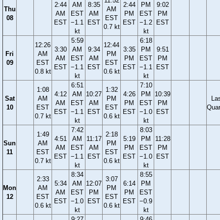
11:52
2:44
AM
8:35
2:44
PM
9:02
Thu
AM
AM
EST
AM
PM
EST
PM
08
EST
EST
−1.1
EST
EST
−1.2
EST
0.7 kt
kt
kt
5:59
6:18
12:26
12:44
3:30
AM
9:34
3:35
PM
9:51
Fri
AM
PM
AM
EST
AM
PM
EST
PM
09
EST
EST
EST
−1.1
EST
EST
−1.1
EST
0.8 kt
0.6 kt
kt
kt
6:51
7:10
1:08
1:32
4:12
AM
10:27
4:26
PM
10:39
Sat
AM
PM
La
AM
EST
AM
PM
EST
PM
10
EST
EST
Quar
EST
−1.1
EST
EST
−1.0
EST
0.7 kt
0.6 kt
kt
kt
7:42
8:03
1:49
2:18
4:51
AM
11:17
5:19
PM
11:28
Sun
AM
PM
AM
EST
AM
PM
EST
PM
11
EST
EST
EST
−1.1
EST
EST
−1.0
EST
0.7 kt
0.6 kt
kt
kt
8:34
8:55
2:33
3:07
5:34
AM
12:07
6:14
PM
Mon
AM
PM
AM
EST
PM
PM
EST
12
EST
EST
EST
−1.0
EST
EST
−0.9
0.6 kt
0.6 kt
kt
kt
9:27
9:46