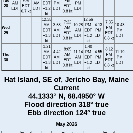
Tue
AM
PM
AM
AM
EDT
PM
PM
28
EDT
EDT
EDT
EDT
−1.2
EDT
EDT
0.7 kt
0.8 kt
kt
12:35
12:56
7:22
7:35
AM
3:58
10:28
PM
4:13
10:43
Wed
AM
PM
EDT
AM
AM
EDT
PM
PM
29
EDT
EDT
−1.3
EDT
EDT
−1.2
EDT
EDT
0.8 kt
0.8 kt
kt
kt
1:21
1:40
8:05
8:12
AM
4:42
11:14
PM
4:55
11:19
Thu
AM
PM
EDT
AM
AM
EDT
PM
PM
30
EDT
EDT
−1.3
EDT
EDT
−1.2
EDT
EDT
0.8 kt
0.8 kt
kt
kt
Hat Island, SE of, Jericho Bay, Maine
Current
44.1333° N, 68.4950° W
Flood direction 318° true
Ebb direction 124° true
May 2026