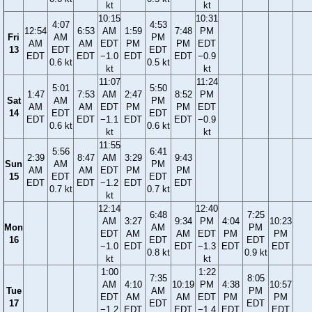
kt
kt
10:15
10:31
4:07
4:53
12:54
6:53
AM
1:59
7:48
PM
Fri
AM
PM
AM
AM
EDT
PM
PM
EDT
13
EDT
EDT
EDT
EDT
−1.0
EDT
EDT
−0.9
0.6 kt
0.5 kt
kt
kt
11:07
11:24
5:01
5:50
1:47
7:53
AM
2:47
8:52
PM
Sat
AM
PM
AM
AM
EDT
PM
PM
EDT
14
EDT
EDT
EDT
EDT
−1.1
EDT
EDT
−0.9
0.6 kt
0.6 kt
kt
kt
11:55
5:56
6:41
2:39
8:47
AM
3:29
9:43
Sun
AM
PM
AM
AM
EDT
PM
PM
15
EDT
EDT
EDT
EDT
−1.2
EDT
EDT
0.7 kt
0.7 kt
kt
12:14
12:40
6:48
7:25
AM
3:27
9:34
PM
4:04
10:23
Mon
AM
PM
EDT
AM
AM
EDT
PM
PM
16
EDT
EDT
−1.0
EDT
EDT
−1.3
EDT
EDT
0.8 kt
0.9 kt
kt
kt
1:00
1:22
7:35
8:05
AM
4:10
10:19
PM
4:38
10:57
Tue
AM
PM
EDT
AM
AM
EDT
PM
PM
17
EDT
EDT
−1.2
EDT
EDT
−1.4
EDT
EDT