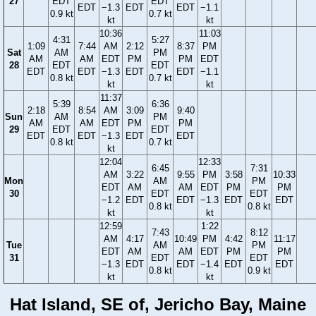
27
EDT
EDT
EDT
−1.3
EDT
EDT
−1.1
0.9 kt
0.7 kt
kt
kt
10:36
11:03
4:31
5:27
1:09
7:44
AM
2:12
8:37
PM
Sat
AM
PM
AM
AM
EDT
PM
PM
EDT
28
EDT
EDT
EDT
EDT
−1.3
EDT
EDT
−1.1
0.8 kt
0.7 kt
kt
kt
11:37
5:39
6:36
2:18
8:54
AM
3:09
9:40
Sun
AM
PM
AM
AM
EDT
PM
PM
29
EDT
EDT
EDT
EDT
−1.3
EDT
EDT
0.8 kt
0.7 kt
kt
12:04
12:33
6:45
7:31
AM
3:22
9:55
PM
3:58
10:33
Mon
AM
PM
EDT
AM
AM
EDT
PM
PM
30
EDT
EDT
−1.2
EDT
EDT
−1.3
EDT
EDT
0.8 kt
0.8 kt
kt
kt
12:59
1:22
7:43
8:12
AM
4:17
10:49
PM
4:42
11:17
Tue
AM
PM
EDT
AM
AM
EDT
PM
PM
31
EDT
EDT
−1.3
EDT
EDT
−1.4
EDT
EDT
0.8 kt
0.9 kt
kt
kt
Hat Island, SE of, Jericho Bay, Maine