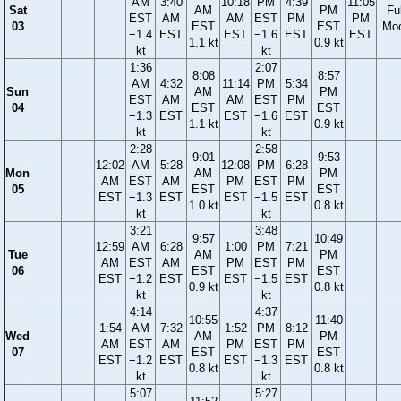
AM
3:40
10:18
PM
4:39
11:05
Sat
AM
PM
Ful
EST
AM
AM
EST
PM
PM
03
EST
EST
Mo
−1.4
EST
EST
−1.6
EST
EST
1.1 kt
0.9 kt
kt
kt
1:36
2:07
8:08
8:57
AM
4:32
11:14
PM
5:34
Sun
AM
PM
EST
AM
AM
EST
PM
04
EST
EST
−1.3
EST
EST
−1.6
EST
1.1 kt
0.9 kt
kt
kt
2:28
2:58
9:01
9:53
12:02
AM
5:28
12:08
PM
6:28
Mon
AM
PM
AM
EST
AM
PM
EST
PM
05
EST
EST
EST
−1.3
EST
EST
−1.5
EST
1.0 kt
0.8 kt
kt
kt
3:21
3:48
9:57
10:49
12:59
AM
6:28
1:00
PM
7:21
Tue
AM
PM
AM
EST
AM
PM
EST
PM
06
EST
EST
EST
−1.2
EST
EST
−1.5
EST
0.9 kt
0.8 kt
kt
kt
4:14
4:37
10:55
11:40
1:54
AM
7:32
1:52
PM
8:12
Wed
AM
PM
AM
EST
AM
PM
EST
PM
07
EST
EST
EST
−1.2
EST
EST
−1.3
EST
0.8 kt
0.8 kt
kt
kt
5:07
5:27