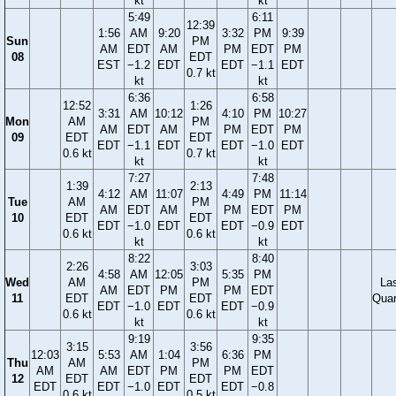
kt
kt
5:49
6:11
12:39
1:56
AM
9:20
3:32
PM
9:39
Sun
PM
AM
EDT
AM
PM
EDT
PM
08
EDT
EST
−1.2
EDT
EDT
−1.1
EDT
0.7 kt
kt
kt
6:36
6:58
12:52
1:26
3:31
AM
10:12
4:10
PM
10:27
Mon
AM
PM
AM
EDT
AM
PM
EDT
PM
09
EDT
EDT
EDT
−1.1
EDT
EDT
−1.0
EDT
0.6 kt
0.7 kt
kt
kt
7:27
7:48
1:39
2:13
4:12
AM
11:07
4:49
PM
11:14
Tue
AM
PM
AM
EDT
AM
PM
EDT
PM
10
EDT
EDT
EDT
−1.0
EDT
EDT
−0.9
EDT
0.6 kt
0.6 kt
kt
kt
8:22
8:40
2:26
3:03
4:58
AM
12:05
5:35
PM
Wed
AM
PM
La
AM
EDT
PM
PM
EDT
11
EDT
EDT
Quar
EDT
−1.0
EDT
EDT
−0.9
0.6 kt
0.6 kt
kt
kt
9:19
9:35
3:15
3:56
12:03
5:53
AM
1:04
6:36
PM
Thu
AM
PM
AM
AM
EDT
PM
PM
EDT
12
EDT
EDT
EDT
EDT
−1.0
EDT
EDT
−0.8
0.6 kt
0.5 kt