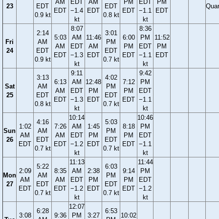
AM
EDT
AM
PM
EDT
PM
23
EDT
EDT
Quar
EDT
−1.4
EDT
EDT
−1.1
EDT
0.9 kt
0.8 kt
kt
kt
8:07
8:36
2:14
3:01
5:03
AM
11:46
6:00
PM
11:52
Fri
AM
PM
AM
EDT
AM
PM
EDT
PM
24
EDT
EDT
EDT
−1.3
EDT
EDT
−1.1
EDT
0.9 kt
0.7 kt
kt
kt
9:11
9:42
3:13
4:02
6:13
AM
12:48
7:12
PM
Sat
AM
PM
AM
EDT
PM
PM
EDT
25
EDT
EDT
EDT
−1.3
EDT
EDT
−1.1
0.8 kt
0.7 kt
kt
kt
10:14
10:46
4:16
5:03
1:02
7:26
AM
1:45
8:18
PM
Sun
AM
PM
AM
AM
EDT
PM
PM
EDT
26
EDT
EDT
EDT
EDT
−1.2
EDT
EDT
−1.1
0.7 kt
0.7 kt
kt
kt
11:13
11:44
5:22
6:03
2:09
8:35
AM
2:38
9:14
PM
Mon
AM
PM
AM
AM
EDT
PM
PM
EDT
27
EDT
EDT
EDT
EDT
−1.2
EDT
EDT
−1.2
0.7 kt
0.7 kt
kt
kt
12:07
6:28
6:53
3:08
9:36
PM
3:27
10:02