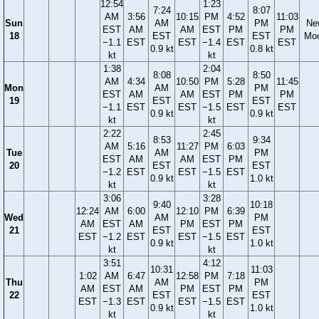
12:54
1:23
7:24
8:07
AM
3:56
10:15
PM
4:52
11:03
Sun
AM
PM
Ne
EST
AM
AM
EST
PM
PM
18
EST
EST
Mo
−1.1
EST
EST
−1.4
EST
EST
0.9 kt
0.8 kt
kt
kt
1:38
2:04
8:08
8:50
AM
4:34
10:50
PM
5:28
11:45
Mon
AM
PM
EST
AM
AM
EST
PM
PM
19
EST
EST
−1.1
EST
EST
−1.5
EST
EST
0.9 kt
0.9 kt
kt
kt
2:22
2:45
8:53
9:34
AM
5:16
11:27
PM
6:03
Tue
AM
PM
EST
AM
AM
EST
PM
20
EST
EST
−1.2
EST
EST
−1.5
EST
0.9 kt
1.0 kt
kt
kt
3:06
3:28
9:40
10:18
12:24
AM
6:00
12:10
PM
6:39
Wed
AM
PM
AM
EST
AM
PM
EST
PM
21
EST
EST
EST
−1.2
EST
EST
−1.5
EST
0.9 kt
1.0 kt
kt
kt
3:51
4:12
10:31
11:03
1:02
AM
6:47
12:58
PM
7:18
Thu
AM
PM
AM
EST
AM
PM
EST
PM
22
EST
EST
EST
−1.3
EST
EST
−1.5
EST
0.9 kt
1.0 kt
kt
kt