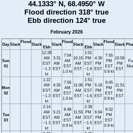
44.1333° N, 68.4950° W
Flood direction 318° true
Ebb direction 124° true
February 2026
Flood
Flood
Flood
Day
Slack
Slack
Slack
Slack
Slack
Slack
Pha
Ebb
Ebb
12:28
1:01
7:04
7:55
AM
3:31
10:15
PM
4:30
10:59
Sun
AM
PM
Ful
EST
AM
AM
EST
PM
PM
01
EST
EST
Mo
−1.3
EST
EST
−1.6
EST
EST
1.0 kt
0.9 kt
kt
kt
1:22
1:51
7:56
8:45
AM
4:26
11:06
PM
5:18
11:51
Mon
AM
PM
EST
AM
AM
EST
PM
PM
02
EST
EST
−1.3
EST
EST
−1.6
EST
EST
1.0 kt
0.9 kt
kt
kt
2:14
2:39
8:48
9:32
AM
5:21
11:55
PM
6:04
Tue
AM
PM
EST
AM
AM
EST
PM
03
EST
EST
−1.3
EST
EST
−1.5
EST
0.9 kt
0.9 kt
kt
kt