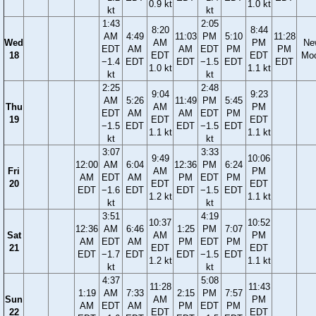
0.9 kt
1.0 kt
kt
kt
1:43
2:05
8:20
8:44
AM
4:49
11:03
PM
5:10
11:28
Wed
AM
PM
Ne
EDT
AM
AM
EDT
PM
PM
18
EDT
EDT
Mo
−1.4
EDT
EDT
−1.5
EDT
EDT
1.0 kt
1.1 kt
kt
kt
2:25
2:48
9:04
9:23
AM
5:26
11:49
PM
5:45
Thu
AM
PM
EDT
AM
AM
EDT
PM
19
EDT
EDT
−1.5
EDT
EDT
−1.5
EDT
1.1 kt
1.1 kt
kt
kt
3:07
3:33
9:49
10:06
12:00
AM
6:04
12:36
PM
6:24
Fri
AM
PM
AM
EDT
AM
PM
EDT
PM
20
EDT
EDT
EDT
−1.6
EDT
EDT
−1.5
EDT
1.2 kt
1.1 kt
kt
kt
3:51
4:19
10:37
10:52
12:36
AM
6:46
1:25
PM
7:07
Sat
AM
PM
AM
EDT
AM
PM
EDT
PM
21
EDT
EDT
EDT
−1.7
EDT
EDT
−1.5
EDT
1.2 kt
1.1 kt
kt
kt
4:37
5:08
11:28
11:43
1:19
AM
7:33
2:15
PM
7:57
Sun
AM
PM
AM
EDT
AM
PM
EDT
PM
22
EDT
EDT