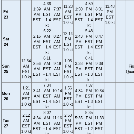
4:36
4:59
11:23
11:48
1:39
AM
7:37
1:50
PM
8:01
Fri
AM
PM
AM
EST
AM
PM
EST
PM
23
EST
EST
EST
−1.4
EST
EST
−1.4
EST
1.0 kt
1.0 kt
kt
kt
5:22
5:48
12:14
2:16
AM
8:27
2:43
PM
8:47
Sat
PM
AM
EST
AM
PM
EST
PM
24
EST
EST
−1.4
EST
EST
−1.4
EST
1.0 kt
kt
kt
6:11
6:41
12:34
1:05
2:56
AM
9:19
3:38
PM
9:38
Sun
AM
PM
Fir
AM
EST
AM
PM
EST
PM
25
EST
EST
Quar
EST
−1.4
EST
EST
−1.3
EST
1.0 kt
1.0 kt
kt
kt
7:04
7:37
1:21
1:56
3:41
AM
10:14
4:34
PM
10:34
Mon
AM
PM
AM
EST
AM
PM
EST
PM
26
EST
EST
EST
−1.4
EST
EST
−1.3
EST
1.0 kt
1.0 kt
kt
kt
8:02
8:35
2:12
2:50
4:34
AM
11:16
5:35
PM
11:33
Tue
AM
PM
AM
EST
AM
PM
EST
PM
27
EST
EST
EST
−1.4
EST
EST
−1.2
EST
1.0 kt
1.0 kt