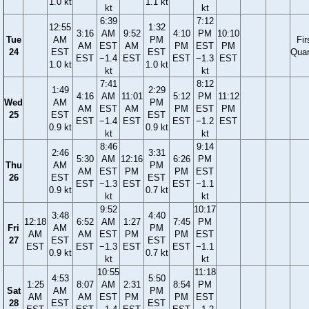
1.0 kt
1.1 kt
kt
kt
6:39
7:12
12:55
1:32
3:16
AM
9:52
4:10
PM
10:10
Tue
AM
PM
Fir
AM
EST
AM
PM
EST
PM
24
EST
EST
Quar
EST
−1.4
EST
EST
−1.3
EST
1.0 kt
1.0 kt
kt
kt
7:41
8:12
1:49
2:29
4:16
AM
11:01
5:12
PM
11:12
Wed
AM
PM
AM
EST
AM
PM
EST
PM
25
EST
EST
EST
−1.4
EST
EST
−1.2
EST
0.9 kt
0.9 kt
kt
kt
8:46
9:14
2:46
3:31
5:30
AM
12:16
6:26
PM
Thu
AM
PM
AM
EST
PM
PM
EST
26
EST
EST
EST
−1.3
EST
EST
−1.1
0.9 kt
0.7 kt
kt
kt
9:52
10:17
3:48
4:40
12:18
6:52
AM
1:27
7:45
PM
Fri
AM
PM
AM
AM
EST
PM
PM
EST
27
EST
EST
EST
EST
−1.3
EST
EST
−1.1
0.9 kt
0.7 kt
kt
kt
10:55
11:18
4:53
5:50
1:25
8:07
AM
2:31
8:54
PM
Sat
AM
PM
AM
AM
EST
PM
PM
EST
28
EST
EST