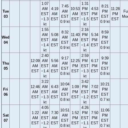
1:07
1:31
7:45
8:21
AM
4:19
10:53
PM
4:53
11:28
Tue
AM
PM
Ful
EST
AM
AM
EST
PM
PM
03
EST
EST
Mo
−1.3
EST
EST
−1.5
EST
EST
0.9 kt
0.9 kt
kt
kt
1:55
2:16
8:32
8:59
AM
5:08
11:40
PM
5:34
Wed
AM
PM
EST
AM
AM
EST
PM
04
EST
EST
−1.4
EST
EST
−1.4
EST
0.9 kt
0.9 kt
kt
kt
2:40
2:59
9:17
9:39
12:09
AM
5:56
12:25
PM
6:17
Thu
AM
PM
AM
EST
AM
PM
EST
PM
05
EST
EST
EST
−1.4
EST
EST
−1.3
EST
0.8 kt
0.8 kt
kt
kt
3:22
3:42
10:04
10:21
12:46
AM
6:43
1:09
PM
7:02
Fri
AM
PM
AM
EST
AM
PM
EST
PM
06
EST
EST
EST
−1.3
EST
EST
−1.2
EST
0.8 kt
0.7 kt
kt
kt
4:05
4:26
10:51
11:06
1:22
AM
7:30
1:52
PM
7:50
Sat
AM
PM
AM
EST
AM
PM
EST
PM
07
EST
EST
EST
−1.2
EST
EST
−1.1
EST
0.8 kt
0.7 kt