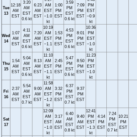
3:20
3:59
12:18
6:23
AM
1:00
7:09
PM
Tue
AM
PM
AM
AM
EST
PM
PM
EST
13
EST
EST
EST
EST
−1.0
EST
EST
−0.9
0.6 kt
0.6 kt
kt
kt
10:19
10:36
4:11
4:53
1:07
7:20
AM
1:53
8:01
PM
Wed
AM
PM
AM
AM
EST
PM
PM
EST
14
EST
EST
EST
EST
−1.1
EST
EST
−1.0
0.6 kt
0.6 kt
kt
kt
11:10
11:23
5:04
5:47
1:54
8:13
AM
2:45
8:50
PM
Thu
AM
PM
AM
AM
EST
PM
PM
EST
15
EST
EST
EST
EST
−1.1
EST
EST
−1.0
0.6 kt
0.6 kt
kt
kt
11:58
5:54
6:37
2:37
9:00
AM
3:32
9:37
Fri
AM
PM
AM
AM
EST
PM
PM
16
EST
EST
EST
EST
−1.2
EST
EST
0.7 kt
0.7 kt
kt
12:09
12:41
6:40
7:24
AM
3:17
9:40
PM
4:14
10:21
Sat
AM
PM
EST
AM
AM
EST
PM
PM
17
EST
EST
−1.0
EST
EST
−1.3
EST
EST
0.8 kt
0.7 kt
kt
kt