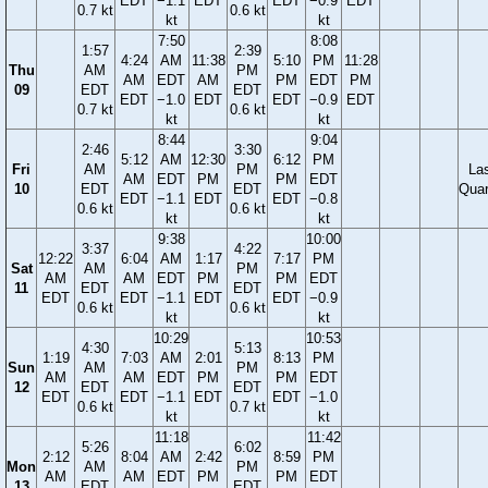
EDT
−1.1
EDT
EDT
−0.9
EDT
0.7 kt
0.6 kt
kt
kt
7:50
8:08
1:57
2:39
4:24
AM
11:38
5:10
PM
11:28
Thu
AM
PM
AM
EDT
AM
PM
EDT
PM
09
EDT
EDT
EDT
−1.0
EDT
EDT
−0.9
EDT
0.7 kt
0.6 kt
kt
kt
8:44
9:04
2:46
3:30
5:12
AM
12:30
6:12
PM
Fri
AM
PM
La
AM
EDT
PM
PM
EDT
10
EDT
EDT
Quar
EDT
−1.1
EDT
EDT
−0.8
0.6 kt
0.6 kt
kt
kt
9:38
10:00
3:37
4:22
12:22
6:04
AM
1:17
7:17
PM
Sat
AM
PM
AM
AM
EDT
PM
PM
EDT
11
EDT
EDT
EDT
EDT
−1.1
EDT
EDT
−0.9
0.6 kt
0.6 kt
kt
kt
10:29
10:53
4:30
5:13
1:19
7:03
AM
2:01
8:13
PM
Sun
AM
PM
AM
AM
EDT
PM
PM
EDT
12
EDT
EDT
EDT
EDT
−1.1
EDT
EDT
−1.0
0.6 kt
0.7 kt
kt
kt
11:18
11:42
5:26
6:02
2:12
8:04
AM
2:42
8:59
PM
Mon
AM
PM
AM
AM
EDT
PM
PM
EDT
13
EDT
EDT