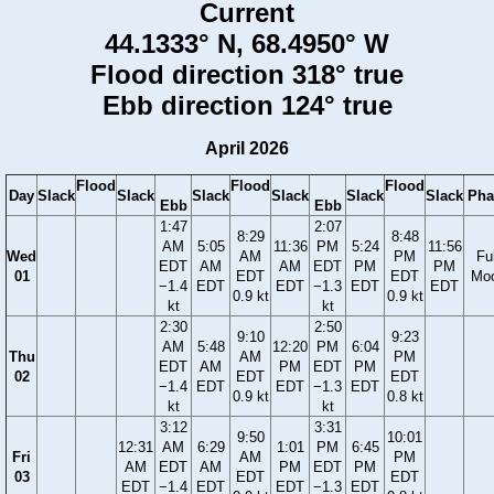
Current
44.1333° N, 68.4950° W
Flood direction 318° true
Ebb direction 124° true
April 2026
Flood
Flood
Flood
Day
Slack
Slack
Slack
Slack
Slack
Slack
Pha
Ebb
Ebb
1:47
2:07
8:29
8:48
AM
5:05
11:36
PM
5:24
11:56
Wed
AM
PM
Ful
EDT
AM
AM
EDT
PM
PM
01
EDT
EDT
Mo
−1.4
EDT
EDT
−1.3
EDT
EDT
0.9 kt
0.9 kt
kt
kt
2:30
2:50
9:10
9:23
AM
5:48
12:20
PM
6:04
Thu
AM
PM
EDT
AM
PM
EDT
PM
02
EDT
EDT
−1.4
EDT
EDT
−1.3
EDT
0.9 kt
0.8 kt
kt
kt
3:12
3:31
9:50
10:01
12:31
AM
6:29
1:01
PM
6:45
Fri
AM
PM
AM
EDT
AM
PM
EDT
PM
03
EDT
EDT
EDT
−1.4
EDT
EDT
−1.3
EDT