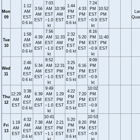
7:03
7:24
1:12
1:44
3:56
AM
10:39
4:33
PM
10:52
Mon
AM
PM
La
AM
EST
AM
PM
EST
PM
09
EST
EST
Quar
EST
−1.0
EST
EST
−0.9
EST
0.6 kt
0.6 kt
kt
kt
7:56
8:16
1:58
2:32
4:39
AM
11:33
5:20
PM
11:40
Tue
AM
PM
AM
EST
AM
PM
EST
PM
10
EST
EST
EST
−1.0
EST
EST
−0.9
EST
0.6 kt
0.6 kt
kt
kt
8:52
9:09
2:46
3:25
5:34
AM
12:31
6:16
PM
Wed
AM
PM
AM
EST
PM
PM
EST
11
EST
EST
EST
−1.0
EST
EST
−0.9
0.6 kt
0.5 kt
kt
kt
9:49
10:02
3:38
4:22
12:29
6:39
AM
1:29
7:20
PM
Thu
AM
PM
AM
AM
EST
PM
PM
EST
12
EST
EST
EST
EST
−1.0
EST
EST
−0.9
0.6 kt
0.5 kt
kt
kt
10:41
10:53
4:32
5:20
1:19
7:38
AM
2:21
8:20
PM
Fri
AM
PM
AM
AM
EST
PM
PM
EST
13
EST
EST
EST
EST
−1.1
EST
EST
−0.9
0.6 kt
0.6 kt
kt
kt