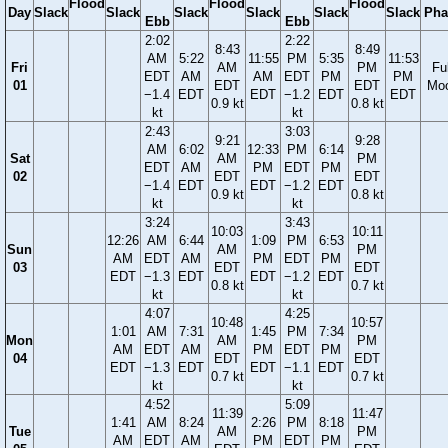
Flood
Flood
Flood
Day
Slack
Slack
Slack
Slack
Slack
Slack
Pha
Ebb
Ebb
2:02
2:22
8:43
8:49
AM
5:22
11:55
PM
5:35
11:53
Fri
AM
PM
Ful
EDT
AM
AM
EDT
PM
PM
01
EDT
EDT
Mo
−1.4
EDT
EDT
−1.2
EDT
EDT
0.9 kt
0.8 kt
kt
kt
2:43
3:03
9:21
9:28
AM
6:02
12:33
PM
6:14
Sat
AM
PM
EDT
AM
PM
EDT
PM
02
EDT
EDT
−1.4
EDT
EDT
−1.2
EDT
0.9 kt
0.8 kt
kt
kt
3:24
3:43
10:03
10:11
12:26
AM
6:44
1:09
PM
6:53
Sun
AM
PM
AM
EDT
AM
PM
EDT
PM
03
EDT
EDT
EDT
−1.3
EDT
EDT
−1.2
EDT
0.8 kt
0.7 kt
kt
kt
4:07
4:25
10:48
10:57
1:01
AM
7:31
1:45
PM
7:34
Mon
AM
PM
AM
EDT
AM
PM
EDT
PM
04
EDT
EDT
EDT
−1.3
EDT
EDT
−1.1
EDT
0.7 kt
0.7 kt
kt
kt
4:52
5:09
11:39
11:47
1:41
AM
8:24
2:26
PM
8:18
Tue
AM
PM
AM
EDT
AM
PM
EDT
PM