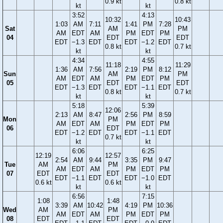
0.9 kt
0.8 kt
kt
kt
3:52
4:13
10:32
10:43
1:03
AM
7:11
1:41
PM
7:28
Sat
AM
PM
AM
EDT
AM
PM
EDT
PM
04
EDT
EDT
EDT
−1.3
EDT
EDT
−1.2
EDT
0.8 kt
0.7 kt
kt
kt
4:34
4:55
11:18
11:29
1:36
AM
7:56
2:19
PM
8:12
Sun
AM
PM
AM
EDT
AM
PM
EDT
PM
05
EDT
EDT
EDT
−1.3
EDT
EDT
−1.1
EDT
0.8 kt
0.7 kt
kt
kt
5:18
5:39
12:06
2:13
AM
8:47
2:56
PM
8:59
Mon
PM
AM
EDT
AM
PM
EDT
PM
06
EDT
EDT
−1.2
EDT
EDT
−1.1
EDT
0.7 kt
kt
kt
6:06
6:25
12:19
12:57
2:54
AM
9:44
3:35
PM
9:47
Tue
AM
PM
AM
EDT
AM
PM
EDT
PM
07
EDT
EDT
EDT
−1.1
EDT
EDT
−1.0
EDT
0.6 kt
0.6 kt
kt
kt
6:56
7:15
1:08
1:48
3:39
AM
10:42
4:19
PM
10:36
Wed
AM
PM
AM
EDT
AM
PM
EDT
PM
08
EDT
EDT