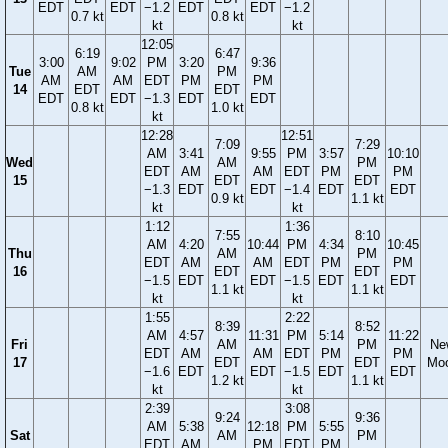
EDT
EDT
−1.2
EDT
EDT
−1.2
0.7 kt
0.8 kt
kt
kt
12:05
6:19
6:47
3:00
9:02
PM
3:20
9:36
Tue
AM
PM
AM
AM
EDT
PM
PM
14
EDT
EDT
EDT
EDT
−1.3
EDT
EDT
0.8 kt
1.0 kt
kt
12:28
12:51
7:09
7:29
AM
3:41
9:55
PM
3:57
10:10
Wed
AM
PM
EDT
AM
AM
EDT
PM
PM
15
EDT
EDT
−1.3
EDT
EDT
−1.4
EDT
EDT
0.9 kt
1.1 kt
kt
kt
1:12
1:36
7:55
8:10
AM
4:20
10:44
PM
4:34
10:45
Thu
AM
PM
EDT
AM
AM
EDT
PM
PM
16
EDT
EDT
−1.5
EDT
EDT
−1.5
EDT
EDT
1.1 kt
1.1 kt
kt
kt
1:55
2:22
8:39
8:52
AM
4:57
11:31
PM
5:14
11:22
Fri
AM
PM
Ne
EDT
AM
AM
EDT
PM
PM
17
EDT
EDT
Mo
−1.6
EDT
EDT
−1.5
EDT
EDT
1.2 kt
1.1 kt
kt
kt
2:39
3:08
9:24
9:36
AM
5:38
12:18
PM
5:55
Sat
AM
PM
EDT
AM
PM
EDT
PM