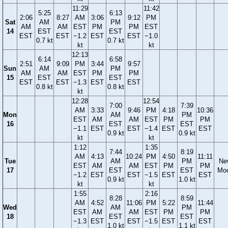
11:29
11:42
5:25
6:13
2:06
8:27
AM
3:06
9:12
PM
Sat
AM
PM
AM
AM
EST
PM
PM
EST
14
EST
EST
EST
EST
−1.2
EST
EST
−1.0
0.7 kt
0.7 kt
kt
kt
12:13
6:14
6:58
2:51
9:09
PM
3:44
9:57
Sun
AM
PM
AM
AM
EST
PM
PM
15
EST
EST
EST
EST
−1.3
EST
EST
0.8 kt
0.8 kt
kt
12:28
12:54
7:00
7:39
AM
3:33
9:46
PM
4:18
10:36
Mon
AM
PM
EST
AM
AM
EST
PM
PM
16
EST
EST
−1.1
EST
EST
−1.4
EST
EST
0.9 kt
0.9 kt
kt
kt
1:12
1:35
7:44
8:19
AM
4:13
10:24
PM
4:50
11:11
Tue
AM
PM
Ne
EST
AM
AM
EST
PM
PM
17
EST
EST
Mo
−1.2
EST
EST
−1.5
EST
EST
0.9 kt
1.0 kt
kt
kt
1:55
2:16
8:28
8:59
AM
4:52
11:06
PM
5:22
11:44
Wed
AM
PM
EST
AM
AM
EST
PM
PM
18
EST
EST
−1.3
EST
EST
−1.5
EST
EST
1.0 kt
1.1 kt