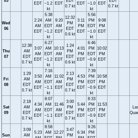
05
EDT
EDT
EDT
−1.2
EDT
EDT
−1.0
EDT
0.7 kt
0.7 kt
kt
kt
5:38
5:56
12:32
2:24
AM
9:20
3:11
PM
9:08
Wed
PM
AM
EDT
AM
PM
EDT
PM
06
EDT
EDT
−1.2
EDT
EDT
−1.0
EDT
0.6 kt
kt
kt
6:27
6:46
12:38
1:24
3:07
AM
10:13
4:01
PM
10:02
Thu
AM
PM
AM
EDT
AM
PM
EDT
PM
07
EDT
EDT
EDT
−1.2
EDT
EDT
−0.9
EDT
0.7 kt
0.6 kt
kt
kt
7:16
7:39
1:29
2:13
3:50
AM
11:02
4:53
PM
10:58
Fri
AM
PM
AM
EDT
AM
PM
EDT
PM
08
EDT
EDT
EDT
−1.1
EDT
EDT
−0.9
EDT
0.7 kt
0.7 kt
kt
kt
8:07
8:33
2:18
3:00
4:34
AM
11:46
5:44
PM
11:53
Sat
AM
PM
La
AM
EDT
AM
PM
EDT
PM
09
EDT
EDT
Quar
EDT
−1.1
EDT
EDT
−0.9
EDT
0.7 kt
0.7 kt
kt
kt
8:58
9:26
3:09
3:47
5:23
AM
12:27
6:34
PM
Sun
AM
PM
AM
EDT
PM
PM
EDT