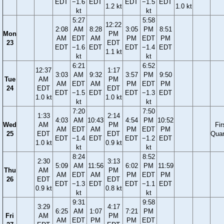
EDT
−1.6
EDT
EDT
−1.5
EDT
1.2 kt
1.0 kt
kt
kt
5:27
5:58
12:22
2:08
AM
8:28
3:05
PM
8:51
Mon
PM
AM
EDT
AM
PM
EDT
PM
23
EDT
EDT
−1.6
EDT
EDT
−1.4
EDT
1.1 kt
kt
kt
6:21
6:52
12:37
1:17
3:03
AM
9:32
3:57
PM
9:50
Tue
AM
PM
AM
EDT
AM
PM
EDT
PM
24
EDT
EDT
EDT
−1.5
EDT
EDT
−1.3
EDT
1.0 kt
1.0 kt
kt
kt
7:20
7:50
1:33
2:14
4:03
AM
10:43
4:54
PM
10:52
Wed
AM
PM
Fir
AM
EDT
AM
PM
EDT
PM
25
EDT
EDT
Quar
EDT
−1.4
EDT
EDT
−1.2
EDT
1.0 kt
0.9 kt
kt
kt
8:24
8:52
2:30
3:13
5:09
AM
11:56
6:02
PM
11:59
Thu
AM
PM
AM
EDT
AM
PM
EDT
PM
26
EDT
EDT
EDT
−1.3
EDT
EDT
−1.1
EDT
0.9 kt
0.8 kt
kt
kt
9:31
9:58
3:29
4:17
6:25
AM
1:07
7:21
PM
Fri
AM
PM
AM
EDT
PM
PM
EDT