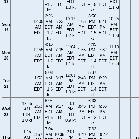
18
EDT
EDT
−1.7
EDT
EDT
−1.5
EDT
1.3 kt
1.1 kt
kt
kt
3:26
3:56
10:12
10:25
12:05
AM
6:23
1:05
PM
6:41
Sun
AM
PM
AM
EDT
AM
PM
EDT
PM
19
EDT
EDT
EDT
−1.7
EDT
EDT
−1.5
EDT
1.2 kt
1.1 kt
kt
kt
4:15
4:45
11:04
11:19
12:55
AM
7:15
1:55
PM
7:32
Mon
AM
PM
AM
EDT
AM
PM
EDT
PM
20
EDT
EDT
EDT
−1.7
EDT
EDT
−1.4
EDT
1.1 kt
1.0 kt
kt
kt
5:08
5:37
12:01
1:52
AM
8:17
2:48
PM
8:29
Tue
PM
AM
EDT
AM
PM
EDT
PM
21
EDT
EDT
−1.6
EDT
EDT
−1.4
EDT
1.0 kt
kt
kt
6:04
6:33
12:16
1:01
2:53
AM
9:27
3:45
PM
9:33
Wed
AM
PM
AM
EDT
AM
PM
EDT
PM
22
EDT
EDT
EDT
−1.5
EDT
EDT
−1.2
EDT
1.0 kt
0.9 kt
kt
kt
7:04
7:32
1:15
2:01
3:57
AM
10:39
4:49
PM
10:42
Thu
AM
PM
Fir