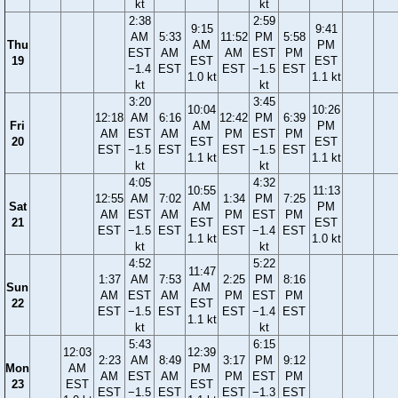
kt
kt
2:38
2:59
9:15
9:41
AM
5:33
11:52
PM
5:58
Thu
AM
PM
EST
AM
AM
EST
PM
19
EST
EST
−1.4
EST
EST
−1.5
EST
1.0 kt
1.1 kt
kt
kt
3:20
3:45
10:04
10:26
12:18
AM
6:16
12:42
PM
6:39
Fri
AM
PM
AM
EST
AM
PM
EST
PM
20
EST
EST
EST
−1.5
EST
EST
−1.5
EST
1.1 kt
1.1 kt
kt
kt
4:05
4:32
10:55
11:13
12:55
AM
7:02
1:34
PM
7:25
Sat
AM
PM
AM
EST
AM
PM
EST
PM
21
EST
EST
EST
−1.5
EST
EST
−1.4
EST
1.1 kt
1.0 kt
kt
kt
4:52
5:22
11:47
1:37
AM
7:53
2:25
PM
8:16
Sun
AM
AM
EST
AM
PM
EST
PM
22
EST
EST
−1.5
EST
EST
−1.4
EST
1.1 kt
kt
kt
5:43
6:15
12:03
12:39
2:23
AM
8:49
3:17
PM
9:12
Mon
AM
PM
AM
EST
AM
PM
EST
PM
23
EST
EST
EST
−1.5
EST
EST
−1.3
EST