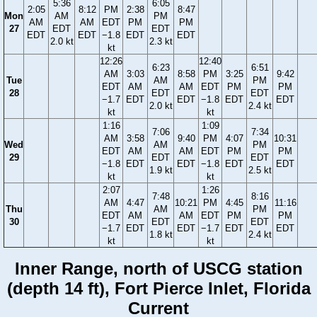
5:36
6:05
2:05
8:12
PM
2:38
8:47
Mon
AM
PM
AM
AM
EDT
PM
PM
27
EDT
EDT
EDT
EDT
−1.8
EDT
EDT
2.0 kt
2.3 kt
kt
12:26
12:40
6:23
6:51
AM
3:03
8:58
PM
3:25
9:42
Tue
AM
PM
EDT
AM
AM
EDT
PM
PM
28
EDT
EDT
−1.7
EDT
EDT
−1.8
EDT
EDT
2.0 kt
2.4 kt
kt
kt
1:16
1:09
7:06
7:34
AM
3:58
9:40
PM
4:07
10:31
Wed
AM
PM
EDT
AM
AM
EDT
PM
PM
29
EDT
EDT
−1.8
EDT
EDT
−1.8
EDT
EDT
1.9 kt
2.5 kt
kt
kt
2:07
1:26
7:48
8:16
AM
4:47
10:21
PM
4:45
11:16
Thu
AM
PM
EDT
AM
AM
EDT
PM
PM
30
EDT
EDT
−1.7
EDT
EDT
−1.7
EDT
EDT
1.8 kt
2.4 kt
kt
kt
Inner Range, north of USCG station
(depth 14 ft), Fort Pierce Inlet, Florida
Current