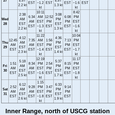
27
EST
EST
EST
−1.2
EST
EST
−1.6
EST
2.2 kt
1.3 kt
kt
kt
10:11
8:42
2:38
3:08
6:34
AM
12:52
6:08
PM
Wed
AM
PM
AM
EST
PM
PM
EST
28
EST
EST
EST
−1.3
EST
EST
−1.6
2.2 kt
1.3 kt
kt
kt
11:22
10:04
4:12
4:36
12:45
7:35
AM
1:56
7:13
PM
Thu
AM
PM
AM
AM
EST
PM
PM
EST
29
EST
EST
EST
EST
−1.4
EST
EST
−1.7
2.3 kt
1.4 kt
kt
kt
12:19
11:17
5:18
5:37
1:51
8:34
PM
2:54
8:15
PM
Fri
AM
PM
AM
AM
EST
PM
PM
EST
30
EST
EST
EST
EST
−1.6
EST
EST
−1.8
2.5 kt
1.7 kt
kt
kt
1:15
6:12
6:33
2:52
9:28
PM
3:47
9:14
Sat
AM
PM
AM
AM
EST
PM
PM
31
EST
EST
EST
EST
−1.8
EST
EST
2.6 kt
1.9 kt
kt
Inner Range, north of USCG station