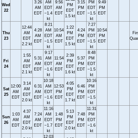
3:26
AM
9:56
3:15
PM
9:49
Wed
PM
AM
EDT
AM
PM
EDT
PM
22
EDT
EDT
−1.4
EDT
EDT
−1.5
EDT
1.5 kt
kt
kt
8:21
7:27
12:44
1:22
4:28
AM
10:54
4:24
PM
10:54
Thu
AM
PM
Fir
AM
EDT
AM
PM
EDT
PM
23
EDT
EDT
Quar
EDT
−1.5
EDT
EDT
−1.5
EDT
2.2 kt
1.5 kt
kt
kt
9:17
8:48
1:55
2:39
5:31
AM
11:54
5:37
PM
Fri
AM
PM
AM
EDT
AM
PM
EDT
24
EDT
EDT
EDT
−1.6
EDT
EDT
−1.5
2.1 kt
1.6 kt
kt
kt
10:18
10:16
3:14
4:05
12:00
6:31
AM
12:53
6:46
PM
Sat
AM
PM
AM
AM
EDT
PM
PM
EDT
25
EDT
EDT
EDT
EDT
−1.6
EDT
EDT
−1.5
2.0 kt
1.7 kt
kt
kt
11:16
11:31
4:37
5:13
1:03
7:24
AM
1:48
7:48
PM
Sun
AM
PM
AM
AM
EDT
PM
PM
EDT
26
EDT
EDT
EDT
EDT
−1.7
EDT
EDT
−1.6
2.0 kt
2.0 kt
kt
kt
12:03