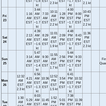
EST
−1.8
EST
EST
−1.7
EST
2.3 kt
2.1 kt
kt
kt
3:44
4:00
10:11
10:43
1:16
AM
7:33
1:28
PM
8:00
Fri
AM
PM
AM
EST
AM
PM
EST
PM
23
EST
EST
EST
−1.7
EST
EST
−1.7
EST
2.2 kt
2.2 kt
kt
kt
4:39
4:48
11:01
11:36
2:13
AM
8:29
2:09
PM
8:43
Sat
AM
PM
AM
EST
AM
PM
EST
PM
24
EST
EST
EST
−1.6
EST
EST
−1.7
EST
1.9 kt
2.3 kt
kt
kt
5:47
5:44
11:55
3:14
AM
9:30
2:56
PM
9:33
Sun
AM
Fir
AM
EST
AM
PM
EST
PM
25
EST
Quar
EST
−1.4
EST
EST
−1.7
EST
1.7 kt
kt
kt
6:56
6:41
12:32
12:52
4:21
AM
10:36
3:54
PM
10:32
Mon
AM
PM
AM
EST
AM
PM
EST
PM
26
EST
EST
EST
−1.3
EST
EST
−1.7
EST
2.3 kt
1.5 kt
kt
kt
8:03
7:38
1:30
1:52
5:29
AM
11:45
5:01
PM
11:39
Tue
AM
PM
AM
EST
AM
PM
EST
PM