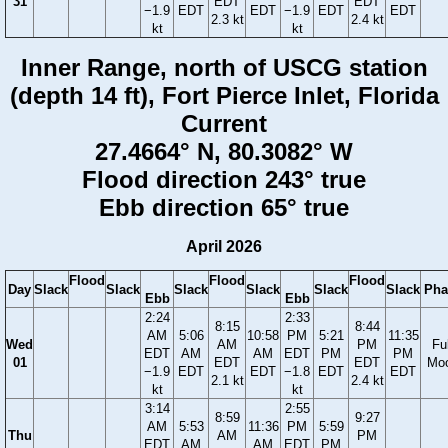
31
EDT
EDT
−1.9
EDT
EDT
−1.9
EDT
EDT
2.3 kt
2.4 kt
kt
kt
Inner Range, north of USCG station
(depth 14 ft), Fort Pierce Inlet, Florida
Current
27.4664° N, 80.3082° W
Flood direction 243° true
Ebb direction 65° true
April 2026
Flood
Flood
Flood
Day
Slack
Slack
Slack
Slack
Slack
Slack
Pha
Ebb
Ebb
2:24
2:33
8:15
8:44
AM
5:06
10:58
PM
5:21
11:35
Wed
AM
PM
Ful
EDT
AM
AM
EDT
PM
PM
01
EDT
EDT
Mo
−1.9
EDT
EDT
−1.8
EDT
EDT
2.1 kt
2.4 kt
kt
kt
3:14
2:55
8:59
9:27
AM
5:53
11:36
PM
5:59
Thu
AM
PM
EDT
AM
AM
EDT
PM