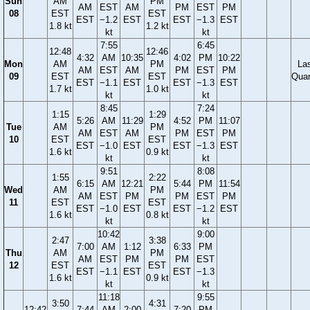
Sun
AM
PM
AM
EST
AM
PM
EST
PM
08
EST
EST
EST
−1.2
EST
EST
−1.3
EST
1.8 kt
1.2 kt
kt
kt
7:55
6:45
12:48
12:46
4:32
AM
10:35
4:02
PM
10:22
Mon
AM
PM
La
AM
EST
AM
PM
EST
PM
09
EST
EST
Quar
EST
−1.1
EST
EST
−1.3
EST
1.7 kt
1.0 kt
kt
kt
8:45
7:24
1:15
1:29
5:26
AM
11:29
4:52
PM
11:07
Tue
AM
PM
AM
EST
AM
PM
EST
PM
10
EST
EST
EST
−1.0
EST
EST
−1.3
EST
1.6 kt
0.9 kt
kt
kt
9:51
8:08
1:55
2:22
6:15
AM
12:21
5:44
PM
11:54
Wed
AM
PM
AM
EST
PM
PM
EST
PM
11
EST
EST
EST
−1.0
EST
EST
−1.2
EST
1.6 kt
0.8 kt
kt
kt
10:42
9:00
2:47
3:38
7:00
AM
1:12
6:33
PM
Thu
AM
PM
AM
EST
PM
PM
EST
12
EST
EST
EST
−1.1
EST
EST
−1.3
1.6 kt
0.9 kt
kt
kt
11:18
9:55
3:50
4:31
12:42
7:44
AM
2:00
7:20
PM