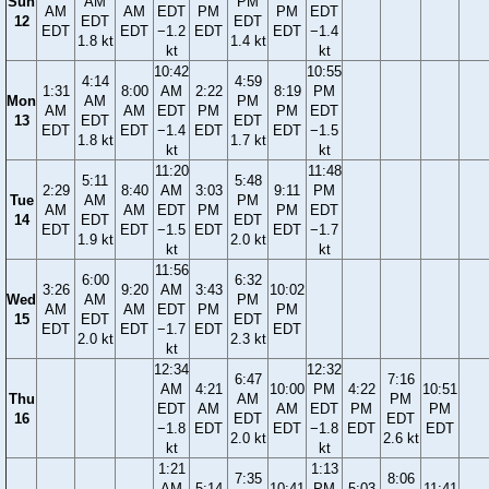
Sun
AM
PM
AM
AM
EDT
PM
PM
EDT
12
EDT
EDT
EDT
EDT
−1.2
EDT
EDT
−1.4
1.8 kt
1.4 kt
kt
kt
10:42
10:55
4:14
4:59
1:31
8:00
AM
2:22
8:19
PM
Mon
AM
PM
AM
AM
EDT
PM
PM
EDT
13
EDT
EDT
EDT
EDT
−1.4
EDT
EDT
−1.5
1.8 kt
1.7 kt
kt
kt
11:20
11:48
5:11
5:48
2:29
8:40
AM
3:03
9:11
PM
Tue
AM
PM
AM
AM
EDT
PM
PM
EDT
14
EDT
EDT
EDT
EDT
−1.5
EDT
EDT
−1.7
1.9 kt
2.0 kt
kt
kt
11:56
6:00
6:32
3:26
9:20
AM
3:43
10:02
Wed
AM
PM
AM
AM
EDT
PM
PM
15
EDT
EDT
EDT
EDT
−1.7
EDT
EDT
2.0 kt
2.3 kt
kt
12:34
12:32
6:47
7:16
AM
4:21
10:00
PM
4:22
10:51
Thu
AM
PM
EDT
AM
AM
EDT
PM
PM
16
EDT
EDT
−1.8
EDT
EDT
−1.8
EDT
EDT
2.0 kt
2.6 kt
kt
kt
1:21
1:13
7:35
8:06
AM
5:14
10:41
PM
5:03
11:41