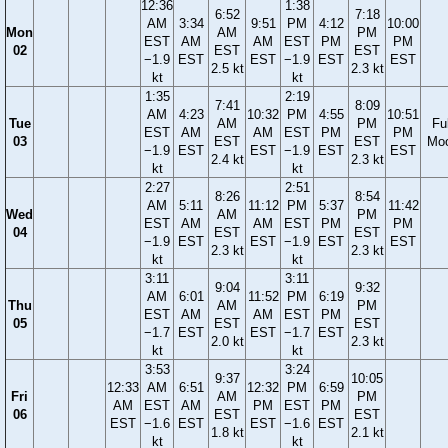
12:36
1:38
6:52
7:18
AM
3:34
9:51
PM
4:12
10:00
Mon
AM
PM
EST
AM
AM
EST
PM
PM
02
EST
EST
−1.9
EST
EST
−1.9
EST
EST
2.5 kt
2.3 kt
kt
kt
1:35
2:19
7:41
8:09
AM
4:23
10:32
PM
4:55
10:51
Tue
AM
PM
Ful
EST
AM
AM
EST
PM
PM
03
EST
EST
Mo
−1.9
EST
EST
−1.9
EST
EST
2.4 kt
2.3 kt
kt
kt
2:27
2:51
8:26
8:54
AM
5:11
11:12
PM
5:37
11:42
Wed
AM
PM
EST
AM
AM
EST
PM
PM
04
EST
EST
−1.9
EST
EST
−1.9
EST
EST
2.3 kt
2.3 kt
kt
kt
3:11
3:11
9:04
9:32
AM
6:01
11:52
PM
6:19
Thu
AM
PM
EST
AM
AM
EST
PM
05
EST
EST
−1.7
EST
EST
−1.7
EST
2.0 kt
2.3 kt
kt
kt
3:53
3:24
9:37
10:05
12:33
AM
6:51
12:32
PM
6:59
Fri
AM
PM
AM
EST
AM
PM
EST
PM
06
EST
EST
EST
−1.6
EST
EST
−1.6
EST
1.8 kt
2.1 kt
kt
kt