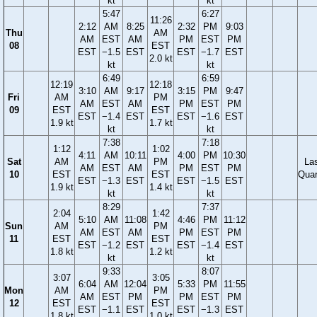
kt
kt
5:47
6:27
11:26
2:12
AM
8:25
2:32
PM
9:03
Thu
AM
AM
EST
AM
PM
EST
PM
08
EST
EST
−1.5
EST
EST
−1.7
EST
2.0 kt
kt
kt
6:49
6:59
12:19
12:18
3:10
AM
9:17
3:15
PM
9:47
Fri
AM
PM
AM
EST
AM
PM
EST
PM
09
EST
EST
EST
−1.4
EST
EST
−1.6
EST
1.9 kt
1.7 kt
kt
kt
7:38
7:18
1:12
1:02
4:11
AM
10:11
4:00
PM
10:30
Sat
AM
PM
La
AM
EST
AM
PM
EST
PM
10
EST
EST
Quar
EST
−1.3
EST
EST
−1.5
EST
1.9 kt
1.4 kt
kt
kt
8:29
7:37
2:04
1:42
5:10
AM
11:08
4:46
PM
11:12
Sun
AM
PM
AM
EST
AM
PM
EST
PM
11
EST
EST
EST
−1.2
EST
EST
−1.4
EST
1.8 kt
1.2 kt
kt
kt
9:33
8:07
3:07
3:05
6:04
AM
12:04
5:33
PM
11:55
Mon
AM
PM
AM
EST
PM
PM
EST
PM
12
EST
EST
EST
−1.1
EST
EST
−1.3
EST
1.8 kt
1.0 kt