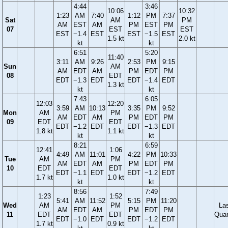
4:44
3:46
10:06
10:32
1:23
AM
7:40
1:12
PM
7:37
Sat
AM
PM
AM
EST
AM
PM
EST
PM
07
EST
EST
EST
−1.4
EST
EST
−1.5
EST
1.5 kt
2.0 kt
kt
kt
6:51
5:20
11:40
3:11
AM
9:26
2:53
PM
9:15
Sun
AM
AM
EDT
AM
PM
EDT
PM
08
EDT
EDT
−1.3
EDT
EDT
−1.4
EDT
1.3 kt
kt
kt
7:43
6:05
12:03
12:20
3:59
AM
10:13
3:35
PM
9:52
Mon
AM
PM
AM
EDT
AM
PM
EDT
PM
09
EDT
EDT
EDT
−1.2
EDT
EDT
−1.3
EDT
1.8 kt
1.1 kt
kt
kt
8:21
6:59
12:41
1:06
4:49
AM
11:01
4:22
PM
10:33
Tue
AM
PM
AM
EDT
AM
PM
EDT
PM
10
EDT
EDT
EDT
−1.1
EDT
EDT
−1.2
EDT
1.7 kt
1.0 kt
kt
kt
8:56
7:49
1:23
1:52
5:41
AM
11:52
5:15
PM
11:20
Wed
AM
PM
La
AM
EDT
AM
PM
EDT
PM
11
EDT
EDT
Quar
EDT
−1.0
EDT
EDT
−1.2
EDT
1.7 kt
0.9 kt