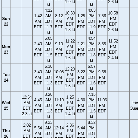
1.9 kt
2.6 kt
kt
kt
4:12
4:03
10:30
10:58
1:42
AM
8:12
1:25
PM
7:56
Sun
AM
PM
AM
EDT
AM
PM
EDT
PM
22
EDT
EDT
EDT
−1.7
EDT
EDT
−1.9
EDT
1.8 kt
2.6 kt
kt
kt
5:05
4:54
11:22
11:52
2:40
AM
9:10
2:21
PM
8:55
Mon
AM
PM
AM
EDT
AM
PM
EDT
PM
23
EDT
EDT
EDT
−1.5
EDT
EDT
−1.8
EDT
1.6 kt
2.4 kt
kt
kt
6:30
5:57
12:20
3:40
AM
10:08
3:22
PM
9:58
Tue
PM
AM
EDT
AM
PM
EDT
PM
24
EDT
EDT
−1.3
EDT
EDT
−1.6
EDT
1.5 kt
kt
kt
8:20
7:15
12:54
1:25
4:45
AM
11:10
4:30
PM
11:06
Wed
AM
PM
Fir
AM
EDT
AM
PM
EDT
PM
25
EDT
EDT
Quar
EDT
−1.3
EDT
EDT
−1.5
EDT
2.3 kt
1.4 kt
kt
kt
9:33
8:32
2:02
2:36
5:54
AM
12:14
5:44
PM
Thu
AM
PM
AM
EDT
PM
PM
EDT
26
EDT
EDT