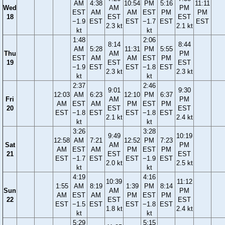
AM
4:38
10:54
PM
5:16
11:11
Wed
AM
PM
EST
AM
AM
EST
PM
PM
18
EST
EST
−1.9
EST
EST
−1.7
EST
EST
2.3 kt
2.1 kt
kt
kt
1:48
2:06
8:14
8:44
AM
5:28
11:31
PM
5:55
Thu
AM
PM
EST
AM
AM
EST
PM
19
EST
EST
−1.9
EST
EST
−1.8
EST
2.3 kt
2.3 kt
kt
kt
2:37
2:46
9:01
9:30
12:03
AM
6:23
12:10
PM
6:37
Fri
AM
PM
AM
EST
AM
PM
EST
PM
20
EST
EST
EST
−1.8
EST
EST
−1.8
EST
2.1 kt
2.4 kt
kt
kt
3:26
3:28
9:49
10:19
12:58
AM
7:21
12:52
PM
7:23
Sat
AM
PM
AM
EST
AM
PM
EST
PM
21
EST
EST
EST
−1.7
EST
EST
−1.9
EST
2.0 kt
2.5 kt
kt
kt
4:19
4:16
10:39
11:12
1:55
AM
8:19
1:39
PM
8:14
Sun
AM
PM
AM
EST
AM
PM
EST
PM
22
EST
EST
EST
−1.5
EST
EST
−1.8
EST
1.8 kt
2.4 kt
kt
kt
5:29
5:15