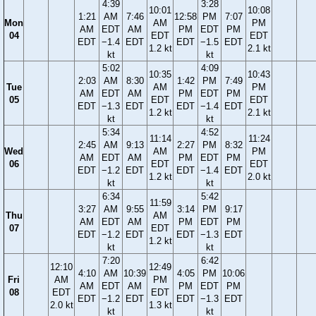
4:39
3:28
10:01
10:08
1:21
AM
7:46
12:58
PM
7:07
Mon
AM
PM
AM
EDT
AM
PM
EDT
PM
04
EDT
EDT
EDT
−1.4
EDT
EDT
−1.5
EDT
1.2 kt
2.1 kt
kt
kt
5:02
4:09
10:35
10:43
2:03
AM
8:30
1:42
PM
7:49
Tue
AM
PM
AM
EDT
AM
PM
EDT
PM
05
EDT
EDT
EDT
−1.3
EDT
EDT
−1.4
EDT
1.2 kt
2.1 kt
kt
kt
5:34
4:52
11:14
11:24
2:45
AM
9:13
2:27
PM
8:32
Wed
AM
PM
AM
EDT
AM
PM
EDT
PM
06
EDT
EDT
EDT
−1.2
EDT
EDT
−1.4
EDT
1.2 kt
2.0 kt
kt
kt
6:34
5:42
11:59
3:27
AM
9:55
3:14
PM
9:17
Thu
AM
AM
EDT
AM
PM
EDT
PM
07
EDT
EDT
−1.2
EDT
EDT
−1.3
EDT
1.2 kt
kt
kt
7:20
6:42
12:10
12:49
4:10
AM
10:39
4:05
PM
10:06
Fri
AM
PM
AM
EDT
AM
PM
EDT
PM
08
EDT
EDT
EDT
−1.2
EDT
EDT
−1.3
EDT
2.0 kt
1.3 kt
kt
kt