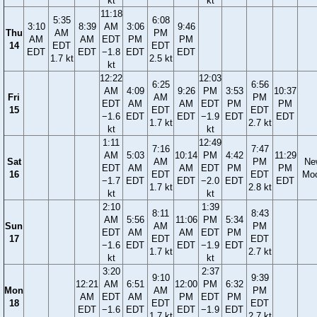
kt
kt
11:18
5:35
6:08
3:10
8:39
AM
3:06
9:46
Thu
AM
PM
AM
AM
EDT
PM
PM
14
EDT
EDT
EDT
EDT
−1.8
EDT
EDT
1.7 kt
2.5 kt
kt
12:22
12:03
6:25
6:56
AM
4:09
9:26
PM
3:53
10:37
Fri
AM
PM
EDT
AM
AM
EDT
PM
PM
15
EDT
EDT
−1.6
EDT
EDT
−1.9
EDT
EDT
1.7 kt
2.7 kt
kt
kt
1:11
12:49
7:16
7:47
AM
5:03
10:14
PM
4:42
11:29
Sat
AM
PM
Ne
EDT
AM
AM
EDT
PM
PM
16
EDT
EDT
Mo
−1.7
EDT
EDT
−2.0
EDT
EDT
1.7 kt
2.8 kt
kt
kt
2:10
1:39
8:11
8:43
AM
5:56
11:06
PM
5:34
Sun
AM
PM
EDT
AM
AM
EDT
PM
17
EDT
EDT
−1.6
EDT
EDT
−1.9
EDT
1.7 kt
2.7 kt
kt
kt
3:20
2:37
9:10
9:39
12:21
AM
6:51
12:00
PM
6:32
Mon
AM
PM
AM
EDT
AM
PM
EDT
PM
18
EDT
EDT
EDT
−1.6
EDT
EDT
−1.9
EDT
1.7 kt
2.7 kt