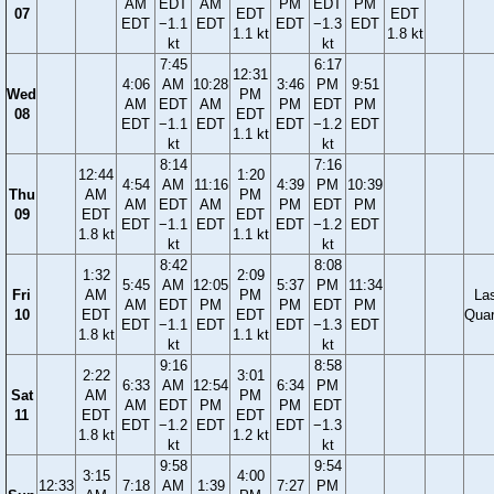
AM
EDT
AM
PM
EDT
PM
07
EDT
EDT
EDT
−1.1
EDT
EDT
−1.3
EDT
1.1 kt
1.8 kt
kt
kt
7:45
6:17
12:31
4:06
AM
10:28
3:46
PM
9:51
Wed
PM
AM
EDT
AM
PM
EDT
PM
08
EDT
EDT
−1.1
EDT
EDT
−1.2
EDT
1.1 kt
kt
kt
8:14
7:16
12:44
1:20
4:54
AM
11:16
4:39
PM
10:39
Thu
AM
PM
AM
EDT
AM
PM
EDT
PM
09
EDT
EDT
EDT
−1.1
EDT
EDT
−1.2
EDT
1.8 kt
1.1 kt
kt
kt
8:42
8:08
1:32
2:09
5:45
AM
12:05
5:37
PM
11:34
Fri
AM
PM
La
AM
EDT
PM
PM
EDT
PM
10
EDT
EDT
Quar
EDT
−1.1
EDT
EDT
−1.3
EDT
1.8 kt
1.1 kt
kt
kt
9:16
8:58
2:22
3:01
6:33
AM
12:54
6:34
PM
Sat
AM
PM
AM
EDT
PM
PM
EDT
11
EDT
EDT
EDT
−1.2
EDT
EDT
−1.3
1.8 kt
1.2 kt
kt
kt
9:58
9:54
3:15
4:00
12:33
7:18
AM
1:39
7:27
PM