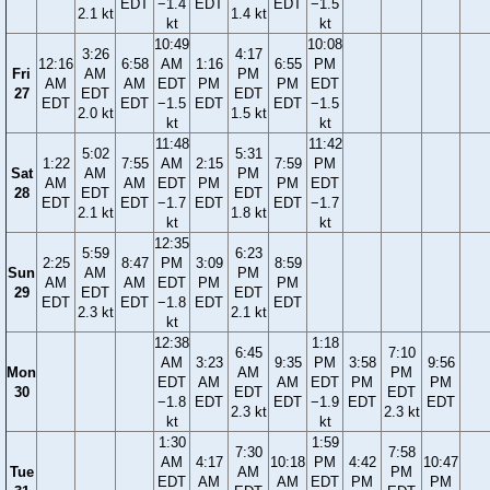
EDT
−1.4
EDT
EDT
−1.5
2.1 kt
1.4 kt
kt
kt
10:49
10:08
3:26
4:17
12:16
6:58
AM
1:16
6:55
PM
Fri
AM
PM
AM
AM
EDT
PM
PM
EDT
27
EDT
EDT
EDT
EDT
−1.5
EDT
EDT
−1.5
2.0 kt
1.5 kt
kt
kt
11:48
11:42
5:02
5:31
1:22
7:55
AM
2:15
7:59
PM
Sat
AM
PM
AM
AM
EDT
PM
PM
EDT
28
EDT
EDT
EDT
EDT
−1.7
EDT
EDT
−1.7
2.1 kt
1.8 kt
kt
kt
12:35
5:59
6:23
2:25
8:47
PM
3:09
8:59
Sun
AM
PM
AM
AM
EDT
PM
PM
29
EDT
EDT
EDT
EDT
−1.8
EDT
EDT
2.3 kt
2.1 kt
kt
12:38
1:18
6:45
7:10
AM
3:23
9:35
PM
3:58
9:56
Mon
AM
PM
EDT
AM
AM
EDT
PM
PM
30
EDT
EDT
−1.8
EDT
EDT
−1.9
EDT
EDT
2.3 kt
2.3 kt
kt
kt
1:30
1:59
7:30
7:58
AM
4:17
10:18
PM
4:42
10:47
Tue
AM
PM
EDT
AM
AM
EDT
PM
PM