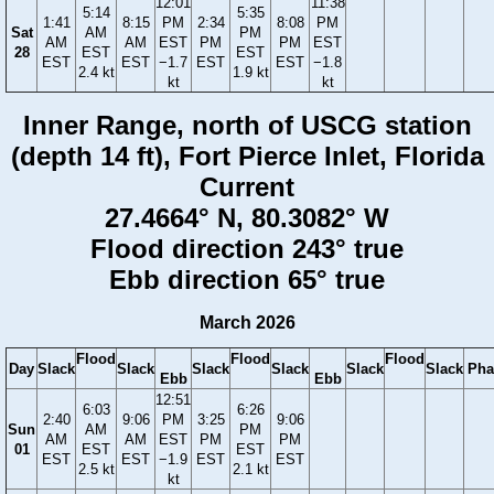
12:01
11:38
5:14
5:35
1:41
8:15
PM
2:34
8:08
PM
Sat
AM
PM
AM
AM
EST
PM
PM
EST
28
EST
EST
EST
EST
−1.7
EST
EST
−1.8
2.4 kt
1.9 kt
kt
kt
Inner Range, north of USCG station
(depth 14 ft), Fort Pierce Inlet, Florida
Current
27.4664° N, 80.3082° W
Flood direction 243° true
Ebb direction 65° true
March 2026
Flood
Flood
Flood
Day
Slack
Slack
Slack
Slack
Slack
Slack
Pha
Ebb
Ebb
12:51
6:03
6:26
2:40
9:06
PM
3:25
9:06
Sun
AM
PM
AM
AM
EST
PM
PM
01
EST
EST
EST
EST
−1.9
EST
EST
2.5 kt
2.1 kt
kt