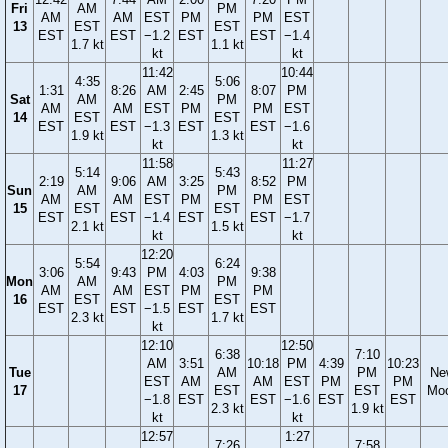
Fri
AM
PM
AM
AM
EST
PM
PM
EST
13
EST
EST
EST
EST
−1.2
EST
EST
−1.4
1.7 kt
1.1 kt
kt
kt
11:42
10:44
4:35
5:06
1:31
8:26
AM
2:45
8:07
PM
Sat
AM
PM
AM
AM
EST
PM
PM
EST
14
EST
EST
EST
EST
−1.3
EST
EST
−1.6
1.9 kt
1.3 kt
kt
kt
11:58
11:27
5:14
5:43
2:19
9:06
AM
3:25
8:52
PM
Sun
AM
PM
AM
AM
EST
PM
PM
EST
15
EST
EST
EST
EST
−1.4
EST
EST
−1.7
2.1 kt
1.5 kt
kt
kt
12:20
5:54
6:24
3:06
9:43
PM
4:03
9:38
Mon
AM
PM
AM
AM
EST
PM
PM
16
EST
EST
EST
EST
−1.5
EST
EST
2.3 kt
1.7 kt
kt
12:10
12:50
6:38
7:10
AM
3:51
10:18
PM
4:39
10:23
Tue
AM
PM
Ne
EST
AM
AM
EST
PM
PM
17
EST
EST
Mo
−1.8
EST
EST
−1.6
EST
EST
2.3 kt
1.9 kt
kt
kt
12:57
1:27
7:26
7:58