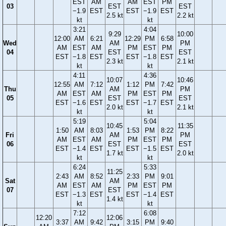
EST
AM
AM
EST
PM
03
EST
EST
−1.9
EST
EST
−1.9
EST
2.5 kt
2.2 kt
kt
kt
3:21
4:04
9:29
10:00
12:00
AM
6:21
12:29
PM
6:58
Wed
AM
PM
AM
EST
AM
PM
EST
PM
04
EST
EST
EST
−1.8
EST
EST
−1.8
EST
2.3 kt
2.1 kt
kt
kt
4:11
4:36
10:07
10:46
12:55
AM
7:12
1:12
PM
7:42
Thu
AM
PM
AM
EST
AM
PM
EST
PM
05
EST
EST
EST
−1.6
EST
EST
−1.7
EST
2.0 kt
2.1 kt
kt
kt
5:19
5:04
10:45
11:35
1:50
AM
8:03
1:53
PM
8:22
Fri
AM
PM
AM
EST
AM
PM
EST
PM
06
EST
EST
EST
−1.4
EST
EST
−1.5
EST
1.7 kt
2.0 kt
kt
kt
6:24
5:33
11:25
2:43
AM
8:52
2:33
PM
9:01
Sat
AM
AM
EST
AM
PM
EST
PM
07
EST
EST
−1.3
EST
EST
−1.4
EST
1.4 kt
kt
kt
7:12
6:08
12:20
12:06
3:37
AM
9:42
3:15
PM
9:40