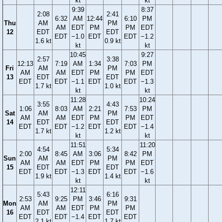
kt
kt
9:39
8:37
2:08
2:41
6:32
AM
12:44
6:10
PM
Thu
AM
PM
AM
EDT
PM
PM
EDT
12
EDT
EDT
EDT
−1.0
EDT
EDT
−1.2
1.6 kt
0.9 kt
kt
kt
10:45
9:27
2:57
3:38
12:13
7:19
AM
1:34
7:03
PM
Fri
AM
PM
AM
AM
EDT
PM
PM
EDT
13
EDT
EDT
EDT
EDT
−1.1
EDT
EDT
−1.3
1.7 kt
1.0 kt
kt
kt
11:28
10:24
3:55
4:43
1:06
8:03
AM
2:21
7:53
PM
Sat
AM
PM
AM
AM
EDT
PM
PM
EDT
14
EDT
EDT
EDT
EDT
−1.2
EDT
EDT
−1.4
1.7 kt
1.2 kt
kt
kt
11:51
11:20
4:54
5:34
2:00
8:45
AM
3:06
8:42
PM
Sun
AM
PM
AM
AM
EDT
PM
PM
EDT
15
EDT
EDT
EDT
EDT
−1.3
EDT
EDT
−1.6
1.9 kt
1.4 kt
kt
kt
12:11
5:43
6:16
2:53
9:25
PM
3:46
9:31
Mon
AM
PM
AM
AM
EDT
PM
PM
16
EDT
EDT
EDT
EDT
−1.4
EDT
EDT
2.1 kt
1.7 kt