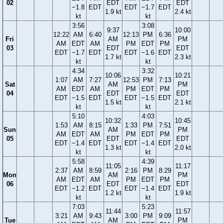
02
EDT
EDT
−1.8
EDT
EDT
−1.7
EDT
1.9 kt
2.4 kt
kt
kt
3:56
3:08
9:37
10:00
12:22
AM
6:40
12:13
PM
6:36
Fri
AM
PM
AM
EDT
AM
PM
EDT
PM
03
EDT
EDT
EDT
−1.7
EDT
EDT
−1.6
EDT
1.7 kt
2.3 kt
kt
kt
4:34
3:32
10:06
10:21
1:07
AM
7:27
12:53
PM
7:13
Sat
AM
PM
AM
EDT
AM
PM
EDT
PM
04
EDT
EDT
EDT
−1.5
EDT
EDT
−1.5
EDT
1.5 kt
2.1 kt
kt
kt
5:10
4:03
10:32
10:45
1:53
AM
8:15
1:33
PM
7:51
Sun
AM
PM
AM
EDT
AM
PM
EDT
PM
05
EDT
EDT
EDT
−1.4
EDT
EDT
−1.4
EDT
1.3 kt
2.0 kt
kt
kt
5:58
4:39
11:05
11:17
2:37
AM
8:59
2:16
PM
8:29
Mon
AM
PM
AM
EDT
AM
PM
EDT
PM
06
EDT
EDT
EDT
−1.2
EDT
EDT
−1.4
EDT
1.2 kt
1.9 kt
kt
kt
7:03
5:23
11:44
11:57
3:21
AM
9:43
3:00
PM
9:09
Tue
AM
PM