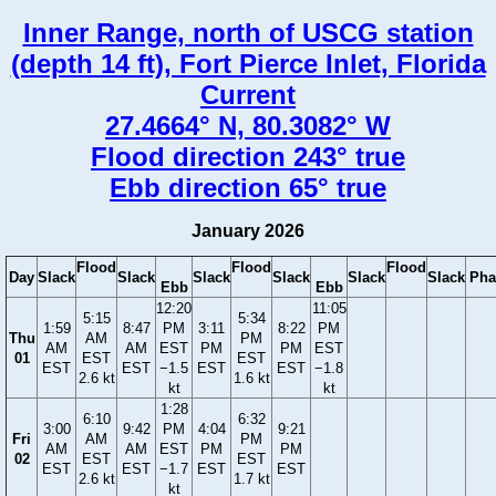
Inner Range, north of USCG station
(depth 14 ft), Fort Pierce Inlet, Florida
Current
27.4664° N, 80.3082° W
Flood direction 243° true
Ebb direction 65° true
January 2026
Flood
Flood
Flood
Day
Slack
Slack
Slack
Slack
Slack
Slack
Pha
Ebb
Ebb
12:20
11:05
5:15
5:34
1:59
8:47
PM
3:11
8:22
PM
Thu
AM
PM
AM
AM
EST
PM
PM
EST
01
EST
EST
EST
EST
−1.5
EST
EST
−1.8
2.6 kt
1.6 kt
kt
kt
1:28
6:10
6:32
3:00
9:42
PM
4:04
9:21
Fri
AM
PM
AM
AM
EST
PM
PM
02
EST
EST
EST
EST
−1.7
EST
EST
2.6 kt
1.7 kt
kt