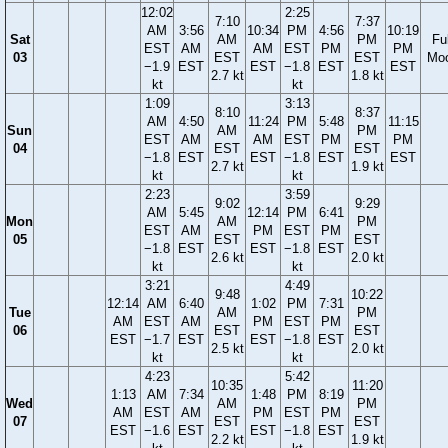
12:02
2:25
7:10
7:37
AM
3:56
10:34
PM
4:56
10:19
Sat
AM
PM
Ful
EST
AM
AM
EST
PM
PM
03
EST
EST
Mo
−1.9
EST
EST
−1.8
EST
EST
2.7 kt
1.8 kt
kt
kt
1:09
3:13
8:10
8:37
AM
4:50
11:24
PM
5:48
11:15
Sun
AM
PM
EST
AM
AM
EST
PM
PM
04
EST
EST
−1.8
EST
EST
−1.8
EST
EST
2.7 kt
1.9 kt
kt
kt
2:23
3:59
9:02
9:29
AM
5:45
12:14
PM
6:41
Mon
AM
PM
EST
AM
PM
EST
PM
05
EST
EST
−1.8
EST
EST
−1.8
EST
2.6 kt
2.0 kt
kt
kt
3:21
4:49
9:48
10:22
12:14
AM
6:40
1:02
PM
7:31
Tue
AM
PM
AM
EST
AM
PM
EST
PM
06
EST
EST
EST
−1.7
EST
EST
−1.8
EST
2.5 kt
2.0 kt
kt
kt
4:23
5:42
10:35
11:20
1:13
AM
7:34
1:48
PM
8:19
Wed
AM
PM
AM
EST
AM
PM
EST
PM
07
EST
EST
EST
−1.6
EST
EST
−1.8
EST
2.2 kt
1.9 kt