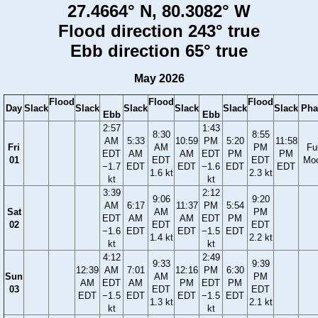
27.4664° N, 80.3082° W
Flood direction 243° true
Ebb direction 65° true
May 2026
Flood
Flood
Flood
Day
Slack
Slack
Slack
Slack
Slack
Slack
Pha
Ebb
Ebb
2:57
1:43
8:30
8:55
AM
5:33
10:59
PM
5:20
11:58
Fri
AM
PM
Ful
EDT
AM
AM
EDT
PM
PM
01
EDT
EDT
Mo
−1.7
EDT
EDT
−1.6
EDT
EDT
1.6 kt
2.3 kt
kt
kt
3:39
2:12
9:06
9:20
AM
6:17
11:37
PM
5:54
Sat
AM
PM
EDT
AM
AM
EDT
PM
02
EDT
EDT
−1.6
EDT
EDT
−1.5
EDT
1.4 kt
2.2 kt
kt
kt
4:12
2:49
9:33
9:39
12:39
AM
7:01
12:16
PM
6:30
Sun
AM
PM
AM
EDT
AM
PM
EDT
PM
03
EDT
EDT
EDT
−1.5
EDT
EDT
−1.5
EDT
1.3 kt
2.1 kt
kt
kt