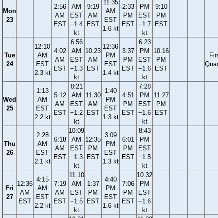
11:35
2:56
AM
9:19
2:33
PM
9:10
Mon
AM
AM
EST
AM
PM
EST
PM
23
EST
EST
−1.4
EST
EST
−1.7
EST
1.6 kt
kt
kt
6:56
6:23
12:10
12:36
4:02
AM
10:23
3:37
PM
10:16
Tue
AM
PM
Fir
AM
EST
AM
PM
EST
PM
24
EST
EST
Quar
EST
−1.3
EST
EST
−1.6
EST
2.3 kt
1.4 kt
kt
kt
8:21
7:28
1:13
1:40
5:12
AM
11:30
4:51
PM
11:27
Wed
AM
PM
AM
EST
AM
PM
EST
PM
25
EST
EST
EST
−1.2
EST
EST
−1.6
EST
2.2 kt
1.3 kt
kt
kt
10:09
8:43
2:28
3:09
6:18
AM
12:35
6:01
PM
Thu
AM
PM
AM
EST
PM
PM
EST
26
EST
EST
EST
−1.3
EST
EST
−1.5
2.1 kt
1.3 kt
kt
kt
11:10
10:32
4:15
4:40
12:36
7:19
AM
1:37
7:06
PM
Fri
AM
PM
AM
AM
EST
PM
PM
EST
27
EST
EST
EST
EST
−1.5
EST
EST
−1.6
2.2 kt
1.6 kt
kt
kt