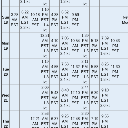
2.1 kt
1.3 kt
kt
kt
1:10
6:22
6:52
3:28
10:18
PM
4:38
9:59
Sun
AM
PM
Ne
AM
AM
EST
PM
PM
18
EST
EST
Mo
EST
EST
−1.4
EST
EST
2.3 kt
1.5 kt
kt
12:31
1:39
7:06
7:39
AM
4:10
10:54
PM
5:18
10:43
Mon
AM
PM
EST
AM
AM
EST
PM
PM
19
EST
EST
−1.8
EST
EST
−1.5
EST
EST
2.4 kt
1.6 kt
kt
kt
1:19
2:11
7:53
8:25
AM
4:55
11:32
PM
5:58
11:30
Tue
AM
PM
EST
AM
AM
EST
PM
PM
20
EST
EST
−1.8
EST
EST
−1.6
EST
EST
2.4 kt
1.8 kt
kt
kt
2:09
2:44
8:40
9:10
AM
5:43
12:10
PM
6:39
Wed
AM
PM
EST
AM
PM
EST
PM
21
EST
EST
−1.8
EST
EST
−1.6
EST
2.4 kt
2.0 kt
kt
kt
2:56
3:20
9:25
9:55
12:21
AM
6:37
12:48
PM
7:19
Thu
AM
PM
AM
EST
AM
PM
EST
PM
22
EST
EST