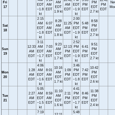
Fri
AM
PM
Ne
EDT
AM
AM
EDT
PM
PM
17
EDT
EDT
Mo
−1.8
EDT
EDT
−1.9
EDT
EDT
1.9 kt
2.7 kt
kt
kt
2:15
2:00
8:28
8:58
AM
6:07
11:25
PM
5:48
Sat
AM
PM
EDT
AM
AM
EDT
PM
18
EDT
EDT
−1.8
EDT
EDT
−1.9
EDT
1.8 kt
2.7 kt
kt
kt
3:11
2:52
9:23
9:51
12:33
AM
7:03
12:13
PM
6:41
Sun
AM
PM
AM
EDT
AM
PM
EDT
PM
19
EDT
EDT
EDT
−1.7
EDT
EDT
−1.9
EDT
1.7 kt
2.7 kt
kt
kt
4:06
3:46
10:16
10:42
1:28
AM
8:01
1:09
PM
7:42
Mon
AM
PM
AM
EDT
AM
PM
EDT
PM
20
EDT
EDT
EDT
−1.6
EDT
EDT
−1.8
EDT
1.7 kt
2.6 kt
kt
kt
5:05
4:41
11:10
11:38
2:27
AM
8:59
2:11
PM
8:46
Tue
AM
PM
AM
EDT
AM
PM
EDT
PM
21
EDT
EDT
EDT
−1.5
EDT
EDT
−1.7
EDT
1.6 kt
2.4 kt
kt
kt
7:19
5:48
12:11