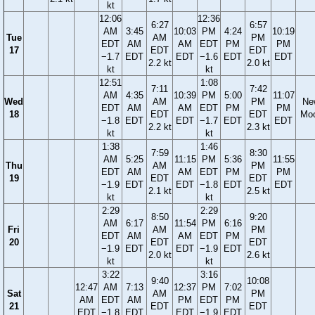
kt
12:06
12:36
6:27
6:57
AM
3:45
10:03
PM
4:24
10:19
Tue
AM
PM
EDT
AM
AM
EDT
PM
PM
17
EDT
EDT
−1.7
EDT
EDT
−1.6
EDT
EDT
2.2 kt
2.0 kt
kt
kt
12:51
1:08
7:11
7:42
AM
4:35
10:39
PM
5:00
11:07
Wed
AM
PM
Ne
EDT
AM
AM
EDT
PM
PM
18
EDT
EDT
Mo
−1.8
EDT
EDT
−1.7
EDT
EDT
2.2 kt
2.3 kt
kt
kt
1:38
1:46
7:59
8:30
AM
5:25
11:15
PM
5:36
11:55
Thu
AM
PM
EDT
AM
AM
EDT
PM
PM
19
EDT
EDT
−1.9
EDT
EDT
−1.8
EDT
EDT
2.1 kt
2.5 kt
kt
kt
2:29
2:29
8:50
9:20
AM
6:17
11:54
PM
6:16
Fri
AM
PM
EDT
AM
AM
EDT
PM
20
EDT
EDT
−1.9
EDT
EDT
−1.9
EDT
2.0 kt
2.6 kt
kt
kt
3:22
3:16
9:40
10:08
12:47
AM
7:13
12:37
PM
7:02
Sat
AM
PM
AM
EDT
AM
PM
EDT
PM
21
EDT
EDT
EDT
−1.8
EDT
EDT
−1.9
EDT