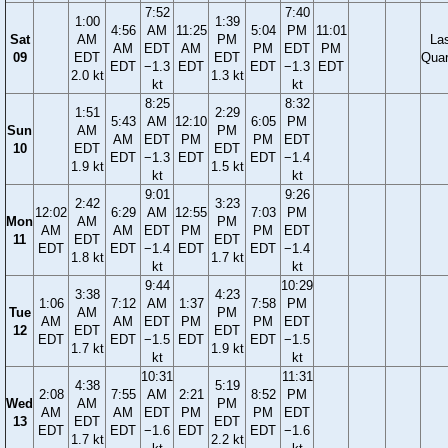
7:52
7:40
1:00
1:39
4:56
AM
11:25
5:04
PM
11:01
Sat
AM
PM
La
AM
EDT
AM
PM
EDT
PM
09
EDT
EDT
Quar
EDT
−1.3
EDT
EDT
−1.3
EDT
2.0 kt
1.3 kt
kt
kt
8:25
8:32
1:51
2:29
5:43
AM
12:10
6:05
PM
Sun
AM
PM
AM
EDT
PM
PM
EDT
10
EDT
EDT
EDT
−1.3
EDT
EDT
−1.4
1.9 kt
1.5 kt
kt
kt
9:01
9:26
2:42
3:23
12:02
6:29
AM
12:55
7:03
PM
Mon
AM
PM
AM
AM
EDT
PM
PM
EDT
11
EDT
EDT
EDT
EDT
−1.4
EDT
EDT
−1.4
1.8 kt
1.7 kt
kt
kt
9:44
10:29
3:38
4:23
1:06
7:12
AM
1:37
7:58
PM
Tue
AM
PM
AM
AM
EDT
PM
PM
EDT
12
EDT
EDT
EDT
EDT
−1.5
EDT
EDT
−1.5
1.7 kt
1.9 kt
kt
kt
10:31
11:31
4:38
5:19
2:08
7:55
AM
2:21
8:52
PM
Wed
AM
PM
AM
AM
EDT
PM
PM
EDT
13
EDT
EDT
EDT
EDT
−1.6
EDT
EDT
−1.6
1.7 kt
2.2 kt