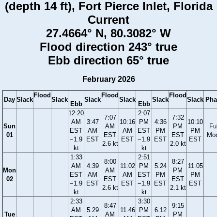
(depth 14 ft), Fort Pierce Inlet, Florida
Current
27.4664° N, 80.3082° W
Flood direction 243° true
Ebb direction 65° true
February 2026
Flood
Flood
Flood
Day
Slack
Slack
Slack
Slack
Slack
Slack
Pha
Ebb
Ebb
12:20
2:07
7:07
7:32
AM
3:47
10:16
PM
4:36
10:10
Sun
AM
PM
Ful
EST
AM
AM
EST
PM
PM
01
EST
EST
Mo
−1.9
EST
EST
−1.9
EST
EST
2.6 kt
2.0 kt
kt
kt
1:33
2:51
8:00
8:27
AM
4:39
11:02
PM
5:24
11:05
Mon
AM
PM
EST
AM
AM
EST
PM
PM
02
EST
EST
−1.9
EST
EST
−1.9
EST
EST
2.6 kt
2.1 kt
kt
kt
2:33
3:30
8:47
9:15
AM
5:29
11:46
PM
6:12
Tue
AM
PM