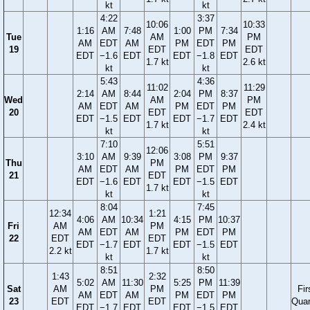
kt
kt
4:22
3:37
10:06
10:33
1:16
AM
7:48
1:00
PM
7:34
Tue
AM
PM
AM
EDT
AM
PM
EDT
PM
19
EDT
EDT
EDT
−1.6
EDT
EDT
−1.8
EDT
1.7 kt
2.6 kt
kt
kt
5:43
4:36
11:02
11:29
2:14
AM
8:44
2:04
PM
8:37
Wed
AM
PM
AM
EDT
AM
PM
EDT
PM
20
EDT
EDT
EDT
−1.5
EDT
EDT
−1.7
EDT
1.7 kt
2.4 kt
kt
kt
7:10
5:51
12:06
3:10
AM
9:39
3:08
PM
9:37
Thu
PM
AM
EDT
AM
PM
EDT
PM
21
EDT
EDT
−1.6
EDT
EDT
−1.5
EDT
1.7 kt
kt
kt
8:04
7:45
12:34
1:21
4:06
AM
10:34
4:15
PM
10:37
Fri
AM
PM
AM
EDT
AM
PM
EDT
PM
22
EDT
EDT
EDT
−1.7
EDT
EDT
−1.5
EDT
2.2 kt
1.7 kt
kt
kt
8:51
8:50
1:43
2:32
5:02
AM
11:30
5:25
PM
11:39
Sat
AM
PM
Fir
AM
EDT
AM
PM
EDT
PM
23
EDT
EDT
Quar
EDT
−1.7
EDT
EDT
−1.5
EDT