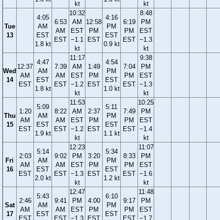
kt
kt
10:32
8:48
4:05
4:16
6:53
AM
12:58
6:19
PM
Tue
AM
PM
AM
EST
PM
PM
EST
13
EST
EST
EST
−1.1
EST
EST
−1.3
1.8 kt
0.9 kt
kt
kt
11:17
9:38
4:47
4:54
12:37
7:39
AM
1:49
7:04
PM
Wed
AM
PM
AM
AM
EST
PM
PM
EST
14
EST
EST
EST
EST
−1.2
EST
EST
−1.3
1.8 kt
1.0 kt
kt
kt
11:53
10:25
5:09
5:11
1:20
8:22
AM
2:37
7:49
PM
Thu
AM
PM
AM
AM
EST
PM
PM
EST
15
EST
EST
EST
EST
−1.2
EST
EST
−1.4
1.9 kt
1.1 kt
kt
kt
12:23
11:07
5:14
5:34
2:03
9:02
PM
3:20
8:33
PM
Fri
AM
PM
AM
AM
EST
PM
PM
EST
16
EST
EST
EST
EST
−1.3
EST
EST
−1.6
2.0 kt
1.2 kt
kt
kt
12:47
11:48
5:43
6:10
2:46
9:41
PM
4:00
9:17
PM
Sat
AM
PM
AM
AM
EST
PM
PM
EST
17
EST
EST
EST
EST
−1.3
EST
EST
−1.7