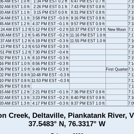
36 AM EST 1.0 ft
1:34 PM EST 0.2 ft
6:47 PM EST 0.7 ft
7:
32 AM EST 1.0 ft
2:26 PM EST 0.1 ft
7:43 PM EST 0.8 ft
7:
20 AM EST 1.1 ft
3:15 PM EST 0.0 ft
8:31 PM EST 0.8 ft
7:
04 AM EST 1.1 ft
3:58 PM EST −0.0 ft
9:16 PM EST 0.8 ft
7:
45 AM EST 1.2 ft
4:37 PM EST −0.1 ft
9:57 PM EST 0.9 ft
7:
:24 AM EST 1.2 ft
5:12 PM EST −0.2 ft
10:37 PM EST 0.9 ft
New Moon
7:
:00 AM EST 1.2 ft
5:45 PM EST −0.2 ft
11:16 PM EST 1.0 ft
7:
:37 AM EST 1.2 ft
6:19 PM EST −0.3 ft
11:55 PM EST 1.0 ft
7:
:13 PM EST 1.2 ft
6:53 PM EST −0.3 ft
7:
:51 PM EST 1.2 ft
7:30 PM EST −0.4 ft
7:
32 PM EST 1.1 ft
8:10 PM EST −0.3 ft
7:
16 PM EST 1.0 ft
8:56 PM EST −0.3 ft
7:
06 PM EST 1.0 ft
9:49 PM EST −0.3 ft
First Quarter
7:
02 PM EST 0.9 ft
10:48 PM EST −0.3 ft
7:
10 PM EST 0.8 ft
11:53 PM EST −0.3 ft
7:
25 PM EST 0.8 ft
7:
15 AM EST 1.2 ft
2:21 PM EST −0.1 ft
7:36 PM EST 0.9 ft
7:
22 AM EST 1.3 ft
3:23 PM EST −0.2 ft
8:40 PM EST 0.9 ft
7:
20 AM EST 1.3 ft
4:17 PM EST −0.3 ft
9:37 PM EST 1.0 ft
7:
n Creek, Deltaville, Piankatank River, V
37.5483° N, 76.3317° W