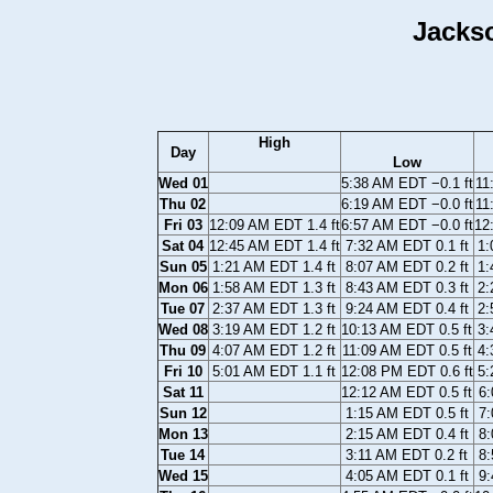
Jackso
High
Day
Low
Wed 01
5:38 AM EDT −0.1 ft
11
Thu 02
6:19 AM EDT −0.0 ft
11
Fri 03
12:09 AM EDT 1.4 ft
6:57 AM EDT −0.0 ft
12
Sat 04
12:45 AM EDT 1.4 ft
7:32 AM EDT 0.1 ft
1:
Sun 05
1:21 AM EDT 1.4 ft
8:07 AM EDT 0.2 ft
1:
Mon 06
1:58 AM EDT 1.3 ft
8:43 AM EDT 0.3 ft
2:
Tue 07
2:37 AM EDT 1.3 ft
9:24 AM EDT 0.4 ft
2:
Wed 08
3:19 AM EDT 1.2 ft
10:13 AM EDT 0.5 ft
3:
Thu 09
4:07 AM EDT 1.2 ft
11:09 AM EDT 0.5 ft
4:
Fri 10
5:01 AM EDT 1.1 ft
12:08 PM EDT 0.6 ft
5:
Sat 11
12:12 AM EDT 0.5 ft
6:
Sun 12
1:15 AM EDT 0.5 ft
7:
Mon 13
2:15 AM EDT 0.4 ft
8:
Tue 14
3:11 AM EDT 0.2 ft
8:
Wed 15
4:05 AM EDT 0.1 ft
9: