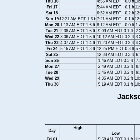
Thu 16
4:55 AM EDT −0.0 ft
10
Fri 17
5:44 AM EDT −0.1 ft
11
Sat 18
6:32 AM EDT −0.2 ft
12
Sun 19
12:21 AM EDT 1.6 ft
7:21 AM EDT −0.1 ft
12
Mon 20
1:13 AM EDT 1.6 ft
8:12 AM EDT −0.0 ft
1:
Tue 21
2:08 AM EDT 1.6 ft
9:09 AM EDT 0.1 ft
2:
Wed 22
3:06 AM EDT 1.5 ft
10:12 AM EDT 0.2 ft
3:
Thu 23
4:07 AM EDT 1.4 ft
11:20 AM EDT 0.3 ft
4:
Fri 24
5:15 AM EDT 1.3 ft
12:25 PM EDT 0.3 ft
5:
Sat 25
12:38 AM EDT 0.3 ft
6:
Sun 26
1:46 AM EDT 0.3 ft
7:
Mon 27
2:49 AM EDT 0.2 ft
8:
Tue 28
3:46 AM EDT 0.2 ft
9:
Wed 29
4:35 AM EDT 0.2 ft
10
Thu 30
5:19 AM EDT 0.1 ft
10
Jackso
High
Day
Low
Fri 01
5:58 AM EDT 0.1 ft
11