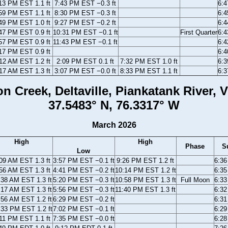
13 PM EST 1.1 ft
7:43 PM EST −0.3 ft
6:
59 PM EST 1.1 ft
8:30 PM EST −0.3 ft
6:
49 PM EST 1.0 ft
9:27 PM EST −0.2 ft
6:
47 PM EST 0.9 ft
10:31 PM EST −0.1 ft
First Quarter
6:
57 PM EST 0.9 ft
11:43 PM EST −0.1 ft
6:
17 PM EST 0.9 ft
6:
12 AM EST 1.2 ft
2:09 PM EST 0.1 ft
7:32 PM EST 1.0 ft
6:
17 AM EST 1.3 ft
3:07 PM EST −0.0 ft
8:33 PM EST 1.1 ft
6:
n Creek, Deltaville, Piankatank River, V
37.5483° N, 76.3317° W
March 2026
High
High
Phase
S
Low
09 AM EST 1.3 ft
3:57 PM EST −0.1 ft
9:26 PM EST 1.2 ft
6:3
56 AM EST 1.3 ft
4:41 PM EST −0.2 ft
10:14 PM EST 1.2 ft
6:3
:38 AM EST 1.3 ft
5:20 PM EST −0.3 ft
10:58 PM EST 1.3 ft
Full Moon
6:3
:17 AM EST 1.3 ft
5:56 PM EST −0.3 ft
11:40 PM EST 1.3 ft
6:3
:56 AM EST 1.2 ft
6:29 PM EST −0.2 ft
6:3
:33 PM EST 1.2 ft
7:02 PM EST −0.1 ft
6:2
11 PM EST 1.1 ft
7:35 PM EST −0.0 ft
6:2