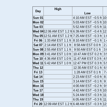
High
Day
Low
Sun 01
4:10 AM EST −0.5 ft
10
Mon 02
5:03 AM EST −0.5 ft
10
Tue 03
5:52 AM EST −0.5 ft
11
Wed 04
12:06 AM EST 1.2 ft
6:39 AM EST −0.4 ft
12
Thu 05
12:51 AM EST 1.2 ft
7:25 AM EST −0.3 ft
1:
Fri 06
1:33 AM EST 1.1 ft
8:10 AM EST −0.1 ft
1:
Sat 07
2:14 AM EST 1.1 ft
8:58 AM EST 0.0 ft
2:
Sun 08
2:55 AM EST 1.1 ft
9:50 AM EST 0.1 ft
3:
Mon 09
3:41 AM EST 1.0 ft
10:47 AM EST 0.2 ft
3:
Tue 10
4:36 AM EST 1.0 ft
11:47 AM EST 0.3 ft
4:
Wed 11
5:42 AM EST 1.0 ft
12:47 PM EST 0.3 ft
5:
Thu 12
12:30 AM EST 0.1 ft
6:
Fri 13
1:28 AM EST 0.1 ft
7:
Sat 14
2:23 AM EST −0.0 ft
8:
Sun 15
3:14 AM EST −0.1 ft
9:
Mon 16
4:00 AM EST −0.2 ft
9:
Tue 17
4:42 AM EST −0.3 ft
10
Wed 18
5:24 AM EST −0.3 ft
11
Thu 19
6:05 AM EST −0.3 ft
11
Fri 20
12:09 AM EST 1.2 ft
6:48 AM EST −0.3 ft
12