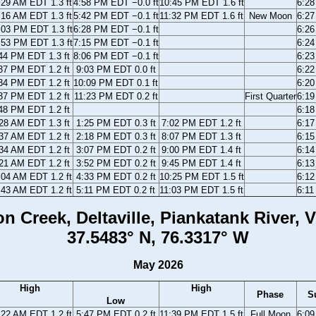
:29 AM EDT 1.3 ft
4:58 PM EDT −0.0 ft
10:45 PM EDT 1.6 ft
6:2
:16 AM EDT 1.3 ft
5:42 PM EDT −0.1 ft
11:32 PM EDT 1.6 ft
New Moon
6:2
:03 PM EDT 1.3 ft
6:28 PM EDT −0.1 ft
6:2
:53 PM EDT 1.3 ft
7:15 PM EDT −0.1 ft
6:2
44 PM EDT 1.3 ft
8:06 PM EDT −0.1 ft
6:2
37 PM EDT 1.2 ft
9:03 PM EDT 0.0 ft
6:2
34 PM EDT 1.2 ft
10:09 PM EDT 0.1 ft
6:2
37 PM EDT 1.2 ft
11:23 PM EDT 0.2 ft
First Quarter
6:1
48 PM EDT 1.2 ft
6:1
28 AM EDT 1.3 ft
1:25 PM EDT 0.3 ft
7:02 PM EDT 1.2 ft
6:1
37 AM EDT 1.2 ft
2:18 PM EDT 0.3 ft
8:07 PM EDT 1.3 ft
6:1
34 AM EDT 1.2 ft
3:07 PM EDT 0.2 ft
9:00 PM EDT 1.4 ft
6:1
21 AM EDT 1.2 ft
3:52 PM EDT 0.2 ft
9:45 PM EDT 1.4 ft
6:1
:04 AM EDT 1.2 ft
4:33 PM EDT 0.2 ft
10:25 PM EDT 1.5 ft
6:1
:43 AM EDT 1.2 ft
5:11 PM EDT 0.2 ft
11:03 PM EDT 1.5 ft
6:1
n Creek, Deltaville, Piankatank River, V
37.5483° N, 76.3317° W
May 2026
High
High
Phase
S
Low
:22 AM EDT 1.2 ft
5:47 PM EDT 0.2 ft
11:39 PM EDT 1.5 ft
Full Moon
6:0