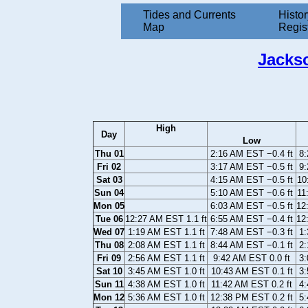
Tides and Currents
Histor
Map
Regis
Jackso
High
Day
Low
Thu 01
2:16 AM EST −0.4 ft
8:
Fri 02
3:17 AM EST −0.5 ft
9:
Sat 03
4:15 AM EST −0.5 ft
10
Sun 04
5:10 AM EST −0.6 ft
11
Mon 05
6:03 AM EST −0.5 ft
12
Tue 06
12:27 AM EST 1.1 ft
6:55 AM EST −0.4 ft
12
Wed 07
1:19 AM EST 1.1 ft
7:48 AM EST −0.3 ft
1:
Thu 08
2:08 AM EST 1.1 ft
8:44 AM EST −0.1 ft
2:
Fri 09
2:56 AM EST 1.1 ft
9:42 AM EST 0.0 ft
3:
Sat 10
3:45 AM EST 1.0 ft
10:43 AM EST 0.1 ft
3:
Sun 11
4:38 AM EST 1.0 ft
11:42 AM EST 0.2 ft
4:
Mon 12
5:36 AM EST 1.0 ft
12:38 PM EST 0.2 ft
5: