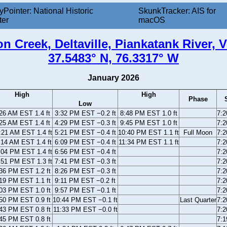
yPointer: National Historic
SkunkTracker: AIS for
ter
macOS
n Creek, Deltaville, Piankatank River, V
37.5483° N, 76.3317° W
January 2026
High
High
Phase
Low
26 AM EST 1.4 ft
3:32 PM EST −0.2 ft
8:48 PM EST 1.0 ft
7:
25 AM EST 1.4 ft
4:29 PM EST −0.3 ft
9:45 PM EST 1.0 ft
7:
:21 AM EST 1.4 ft
5:21 PM EST −0.4 ft
10:40 PM EST 1.1 ft
Full Moon
7:
:14 AM EST 1.4 ft
6:09 PM EST −0.4 ft
11:34 PM EST 1.1 ft
7:
:04 PM EST 1.4 ft
6:56 PM EST −0.4 ft
7:
:51 PM EST 1.3 ft
7:41 PM EST −0.3 ft
7:
36 PM EST 1.2 ft
8:26 PM EST −0.3 ft
7:
19 PM EST 1.1 ft
9:11 PM EST −0.2 ft
7:
03 PM EST 1.0 ft
9:57 PM EST −0.1 ft
7:
50 PM EST 0.9 ft
10:44 PM EST −0.1 ft
Last Quarter
7:
43 PM EST 0.8 ft
11:33 PM EST −0.0 ft
7:
45 PM EST 0.8 ft
7: