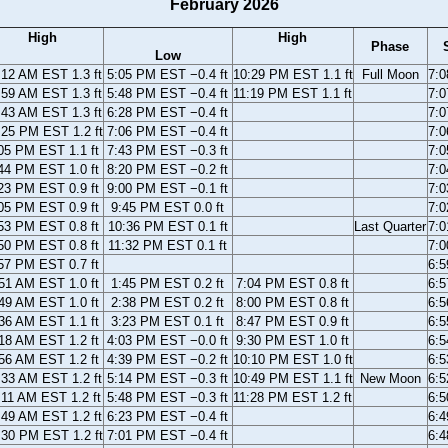
February 2026
High
High
Phase
Low
:12 AM EST 1.3 ft
5:05 PM EST −0.4 ft
10:29 PM EST 1.1 ft
Full Moon
7:
:59 AM EST 1.3 ft
5:48 PM EST −0.4 ft
11:19 PM EST 1.1 ft
7:
:43 AM EST 1.3 ft
6:28 PM EST −0.4 ft
7:
:25 PM EST 1.2 ft
7:06 PM EST −0.4 ft
7:
05 PM EST 1.1 ft
7:43 PM EST −0.3 ft
7:
44 PM EST 1.0 ft
8:20 PM EST −0.2 ft
7:
23 PM EST 0.9 ft
9:00 PM EST −0.1 ft
7:
05 PM EST 0.9 ft
9:45 PM EST 0.0 ft
7:
53 PM EST 0.8 ft
10:36 PM EST 0.1 ft
Last Quarter
7:
50 PM EST 0.8 ft
11:32 PM EST 0.1 ft
7:
57 PM EST 0.7 ft
6:
51 AM EST 1.0 ft
1:45 PM EST 0.2 ft
7:04 PM EST 0.8 ft
6:
49 AM EST 1.0 ft
2:38 PM EST 0.2 ft
8:00 PM EST 0.8 ft
6:
36 AM EST 1.1 ft
3:23 PM EST 0.1 ft
8:47 PM EST 0.9 ft
6:
18 AM EST 1.2 ft
4:03 PM EST −0.0 ft
9:30 PM EST 1.0 ft
6:
56 AM EST 1.2 ft
4:39 PM EST −0.2 ft
10:10 PM EST 1.0 ft
6:
:33 AM EST 1.2 ft
5:14 PM EST −0.3 ft
10:49 PM EST 1.1 ft
New Moon
6:
:11 AM EST 1.2 ft
5:48 PM EST −0.3 ft
11:28 PM EST 1.2 ft
6:
:49 AM EST 1.2 ft
6:23 PM EST −0.4 ft
6:
:30 PM EST 1.2 ft
7:01 PM EST −0.4 ft
6: