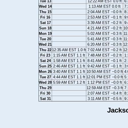
Tue 13
12:22 AM EST 0.0 ft
6:
Wed 14
1:13 AM EST 0.0 ft
7:
Thu 15
2:04 AM EST −0.0 ft
8:
Fri 16
2:53 AM EST −0.1 ft
9:
Sat 17
3:39 AM EST −0.2 ft
9:
Sun 18
4:21 AM EST −0.2 ft
10
Mon 19
5:02 AM EST −0.3 ft
11
Tue 20
5:41 AM EST −0.3 ft
11
Wed 21
6:20 AM EST −0.3 ft
12
Thu 22
12:35 AM EST 1.0 ft
7:02 AM EST −0.2 ft
12
Fri 23
1:15 AM EST 1.1 ft
7:48 AM EST −0.2 ft
1:
Sat 24
1:58 AM EST 1.1 ft
8:41 AM EST −0.1 ft
2:
Sun 25
2:46 AM EST 1.1 ft
9:42 AM EST −0.1 ft
3:
Mon 26
3:40 AM EST 1.1 ft
10:50 AM EST −0.0 ft
4:
Tue 27
4:44 AM EST 1.1 ft
12:01 PM EST −0.0 ft
5:
Wed 28
5:59 AM EST 1.2 ft
1:12 PM EST −0.0 ft
6:
Thu 29
12:59 AM EST −0.3 ft
7:
Fri 30
2:07 AM EST −0.4 ft
8:
Sat 31
3:11 AM EST −0.5 ft
9:
Jackso