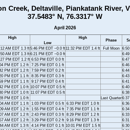
n Creek, Deltaville, Piankatank River, V
37.5483° N, 76.3317° W
April 2026
High
High
Phase
S
Low
:12 AM EDT 1.3 ft
5:46 PM EDT −0.0 ft
11:32 PM EDT 1.4 ft
Full Moon
6:5
:50 AM EDT 1.3 ft
6:21 PM EDT −0.0 ft
6:4
:27 PM EDT 1.2 ft
6:53 PM EDT 0.0 ft
6:4
04 PM EDT 1.2 ft
7:25 PM EDT 0.1 ft
6:4
42 PM EDT 1.2 ft
7:59 PM EDT 0.2 ft
6:4
20 PM EDT 1.1 ft
8:35 PM EDT 0.3 ft
6:4
59 PM EDT 1.1 ft
9:17 PM EDT 0.4 ft
6:4
42 PM EDT 1.0 ft
10:07 PM EDT 0.5 ft
6:4
30 PM EDT 1.0 ft
11:07 PM EDT 0.5 ft
6:3
28 PM EDT 1.0 ft
Last Quarter
6:3
04 AM EDT 1.1 ft
1:03 PM EDT 0.5 ft
6:33 PM EDT 1.0 ft
6:3
09 AM EDT 1.2 ft
1:55 PM EDT 0.4 ft
7:35 PM EDT 1.1 ft
6:3
07 AM EDT 1.2 ft
2:43 PM EDT 0.3 ft
8:29 PM EDT 1.2 ft
6:3
57 AM EDT 1.2 ft
3:29 PM EDT 0.2 ft
9:16 PM EDT 1.3 ft
6:3
44 AM EDT 1.3 ft
4:14 PM EDT 0.1 ft
10:01 PM EDT 1.5 ft
6:3