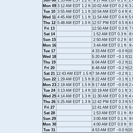
Sun 08
1:33 AM EST 1.2 ft
9:17 AM EDT 0.1 ft
2:
Mon 09
3:12 AM EDT 1.2 ft
10:02 AM EDT 0.2 ft
3:
Tue 10
3:55 AM EDT 1.1 ft
10:54 AM EDT 0.4 ft
4:
Wed 11
4:45 AM EDT 1.1 ft
11:54 AM EDT 0.4 ft
5:
Thu 12
5:48 AM EDT 1.0 ft
12:57 PM EDT 0.5 ft
6:
Fri 13
12:50 AM EDT 0.3 ft
7:
Sat 14
1:52 AM EDT 0.3 ft
8:
Sun 15
2:50 AM EDT 0.2 ft
8:
Mon 16
3:44 AM EDT 0.1 ft
9:
Tue 17
4:33 AM EDT −0.0 ft
10
Wed 18
5:20 AM EDT −0.1 ft
11
Thu 19
6:04 AM EDT −0.2 ft
11
Fri 20
6:48 AM EDT −0.2 ft
12
Sat 21
12:43 AM EDT 1.5 ft
7:34 AM EDT −0.2 ft
1:
Sun 22
1:29 AM EDT 1.5 ft
8:22 AM EDT −0.1 ft
1:
Mon 23
2:19 AM EDT 1.5 ft
9:17 AM EDT −0.0 ft
2:
Tue 24
3:13 AM EDT 1.4 ft
10:19 AM EDT 0.1 ft
3:
Wed 25
4:14 AM EDT 1.3 ft
11:30 AM EDT 0.3 ft
4:
Thu 26
5:25 AM EDT 1.3 ft
12:42 PM EDT 0.3 ft
5:
Fri 27
12:41 AM EDT 0.1 ft
6:
Sat 28
1:53 AM EDT 0.1 ft
8:
Sun 29
3:00 AM EDT 0.1 ft
9:
Mon 30
4:00 AM EDT 0.0 ft
9:
Tue 31
4:53 AM EDT −0.0 ft
10