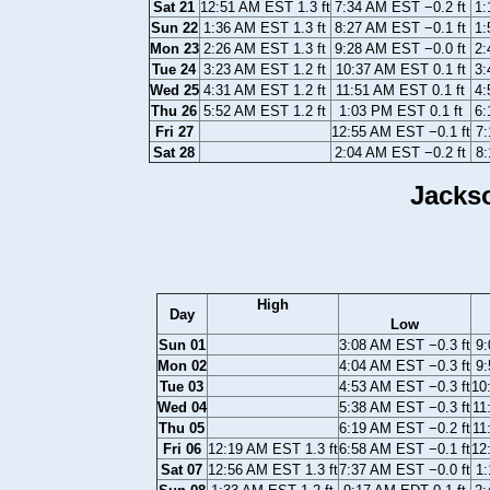
Sat 21
12:51 AM EST 1.3 ft
7:34 AM EST −0.2 ft
1:
Sun 22
1:36 AM EST 1.3 ft
8:27 AM EST −0.1 ft
1:
Mon 23
2:26 AM EST 1.3 ft
9:28 AM EST −0.0 ft
2:
Tue 24
3:23 AM EST 1.2 ft
10:37 AM EST 0.1 ft
3:
Wed 25
4:31 AM EST 1.2 ft
11:51 AM EST 0.1 ft
4:
Thu 26
5:52 AM EST 1.2 ft
1:03 PM EST 0.1 ft
6:
Fri 27
12:55 AM EST −0.1 ft
7:
Sat 28
2:04 AM EST −0.2 ft
8:
Jackso
High
Day
Low
Sun 01
3:08 AM EST −0.3 ft
9:
Mon 02
4:04 AM EST −0.3 ft
9:
Tue 03
4:53 AM EST −0.3 ft
10
Wed 04
5:38 AM EST −0.3 ft
11
Thu 05
6:19 AM EST −0.2 ft
11
Fri 06
12:19 AM EST 1.3 ft
6:58 AM EST −0.1 ft
12
Sat 07
12:56 AM EST 1.3 ft
7:37 AM EST −0.0 ft
1: