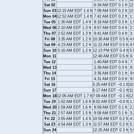
Sat 02
6:34 AM EDT 0.1 ft
12
Sun 03
12:15 AM EDT 1.4 ft
7:08 AM EDT 0.2 ft
12
Mon 04
12:52 AM EDT 1.4 ft
7:42 AM EDT 0.2 ft
1:
Tue 05
1:30 AM EDT 1.4 ft
8:18 AM EDT 0.3 ft
1:
Wed 06
2:10 AM EDT 1.3 ft
8:57 AM EDT 0.4 ft
2:
Thu 07
2:52 AM EDT 1.3 ft
9:41 AM EDT 0.4 ft
3:
Fri 08
3:35 AM EDT 1.2 ft
10:30 AM EDT 0.5 ft
4:
Sat 09
4:23 AM EDT 1.2 ft
11:22 AM EDT 0.5 ft
4:
Sun 10
5:16 AM EDT 1.2 ft
12:13 PM EDT 0.4 ft
5:
Mon 11
12:40 AM EDT 0.5 ft
6:
Tue 12
1:40 AM EDT 0.4 ft
7:
Wed 13
2:39 AM EDT 0.3 ft
8:
Thu 14
3:36 AM EDT 0.1 ft
9:
Fri 15
4:31 AM EDT 0.0 ft
9:
Sat 16
5:25 AM EDT −0.1 ft
10
Sun 17
6:17 AM EDT −0.1 ft
11
Mon 18
12:05 AM EDT 1.7 ft
7:09 AM EDT −0.1 ft
12
Tue 19
1:02 AM EDT 1.6 ft
8:02 AM EDT −0.0 ft
1:
Wed 20
1:59 AM EDT 1.6 ft
8:59 AM EDT 0.1 ft
2:
Thu 21
2:57 AM EDT 1.5 ft
9:58 AM EDT 0.1 ft
3:
Fri 22
3:55 AM EDT 1.4 ft
10:59 AM EDT 0.2 ft
4:
Sat 23
4:54 AM EDT 1.3 ft
11:57 AM EDT 0.2 ft
5:
Sun 24
12:25 AM EDT 0.3 ft
5: