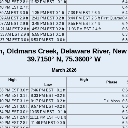
49 PM EST 2.8 ft
11:52 PM EST −0.1 ft
6:
40 PM EST 2.7 ft
6:
59 AM EST 3.0 ft
1:35 PM EST 0.1 ft
7:38 PM EST 2.6 ft
6:
59 AM EST 2.9 ft
2:41 PM EST 0.2 ft
8:44 PM EST 2.5 ft
First Quarter
6:
07 AM EST 2.9 ft
3:48 PM EST 0.2 ft
9:55 PM EST 2.4 ft
6:
:21 AM EST 2.8 ft
4:53 PM EST 0.2 ft
11:06 PM EST 2.4 ft
6:
:33 AM EST 2.9 ft
5:55 PM EST 0.1 ft
6:
:37 PM EST 3.0 ft
6:53 PM EST −0.0 ft
6:
, Oldmans Creek, Delaware River, New
39.7150° N, 75.3600° W
March 2026
High
High
Phase
Low
33 PM EST 3.0 ft
7:46 PM EST −0.1 ft
6:
24 PM EST 3.1 ft
8:33 PM EST −0.2 ft
6:
10 PM EST 3.1 ft
9:17 PM EST −0.2 ft
Full Moon
6:
53 PM EST 3.0 ft
9:57 PM EST −0.2 ft
6:
34 PM EST 3.0 ft
10:35 PM EST −0.1 ft
6:
16 PM EST 2.9 ft
11:11 PM EST −0.1 ft
6:
59 PM EST 2.8 ft
11:46 PM EST 0.0 ft
6: