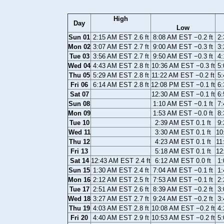
High
Day
Low
Sun 01
2:15 AM EST 2.6 ft
8:08 AM EST −0.2 ft
2:
Mon 02
3:07 AM EST 2.7 ft
9:00 AM EST −0.3 ft
3:
Tue 03
3:56 AM EST 2.7 ft
9:50 AM EST −0.3 ft
4:
Wed 04
4:43 AM EST 2.8 ft
10:36 AM EST −0.3 ft
5:
Thu 05
5:29 AM EST 2.8 ft
11:22 AM EST −0.2 ft
5:
Fri 06
6:14 AM EST 2.8 ft
12:08 PM EST −0.1 ft
6:
Sat 07
12:30 AM EST −0.1 ft
6:
Sun 08
1:10 AM EST −0.1 ft
7:
Mon 09
1:53 AM EST −0.0 ft
8:
Tue 10
2:39 AM EST 0.1 ft
9:
Wed 11
3:30 AM EST 0.1 ft
10
Thu 12
4:23 AM EST 0.1 ft
11
Fri 13
5:18 AM EST 0.1 ft
12
Sat 14
12:43 AM EST 2.4 ft
6:12 AM EST 0.0 ft
1:
Sun 15
1:30 AM EST 2.4 ft
7:04 AM EST −0.1 ft
1:
Mon 16
2:12 AM EST 2.5 ft
7:53 AM EST −0.1 ft
2:
Tue 17
2:51 AM EST 2.6 ft
8:39 AM EST −0.2 ft
3:
Wed 18
3:27 AM EST 2.7 ft
9:24 AM EST −0.2 ft
3:
Thu 19
4:03 AM EST 2.8 ft
10:08 AM EST −0.2 ft
4:
Fri 20
4:40 AM EST 2.9 ft
10:53 AM EST −0.2 ft
5: