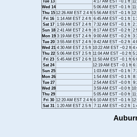
Tue 13
4:17 AM EST −0.1 ft
11
Wed 14
5:06 AM EST −0.1 ft
11
Thu 15
12:26 AM EST 2.4 ft
5:56 AM EST −0.1 ft
12
Fri 16
1:14 AM EST 2.4 ft
6:45 AM EST −0.1 ft
1:
Sat 17
1:59 AM EST 2.4 ft
7:32 AM EST −0.1 ft
2:
Sun 18
2:41 AM EST 2.4 ft
8:17 AM EST −0.2 ft
2:
Mon 19
3:19 AM EST 2.4 ft
9:00 AM EST −0.2 ft
3:
Tue 20
3:55 AM EST 2.4 ft
9:42 AM EST −0.2 ft
4:
Wed 21
4:30 AM EST 2.5 ft
10:22 AM EST −0.2 ft
4:
Thu 22
5:06 AM EST 2.5 ft
11:04 AM EST −0.2 ft
5:
Fri 23
5:45 AM EST 2.6 ft
11:50 AM EST −0.1 ft
6:
Sat 24
12:19 AM EST −0.1 ft
6:
Sun 25
1:03 AM EST −0.1 ft
7:
Mon 26
1:54 AM EST −0.1 ft
8:
Tue 27
2:54 AM EST −0.0 ft
9:
Wed 28
3:59 AM EST −0.0 ft
10
Thu 29
5:05 AM EST −0.0 ft
11
Fri 30
12:20 AM EST 2.4 ft
6:10 AM EST −0.1 ft
12
Sat 31
1:20 AM EST 2.5 ft
7:11 AM EST −0.2 ft
1:
Auburn