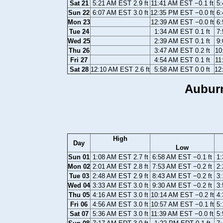
Sat 21
5:21 AM EST 2.9 ft
11:41 AM EST −0.1 ft
5:
Sun 22
6:07 AM EST 3.0 ft
12:35 PM EST −0.0 ft
6:
Mon 23
12:39 AM EST −0.0 ft
6:
Tue 24
1:34 AM EST 0.1 ft
7:
Wed 25
2:39 AM EST 0.1 ft
9:
Thu 26
3:47 AM EST 0.2 ft
10
Fri 27
4:54 AM EST 0.1 ft
11
Sat 28
12:10 AM EST 2.6 ft
5:58 AM EST 0.0 ft
12
Auburn
High
Day
Low
Sun 01
1:08 AM EST 2.7 ft
6:58 AM EST −0.1 ft
1:
Mon 02
2:01 AM EST 2.8 ft
7:53 AM EST −0.2 ft
2:
Tue 03
2:48 AM EST 2.9 ft
8:43 AM EST −0.2 ft
3:
Wed 04
3:33 AM EST 3.0 ft
9:30 AM EST −0.2 ft
3:
Thu 05
4:16 AM EST 3.0 ft
10:14 AM EST −0.2 ft
4:
Fri 06
4:56 AM EST 3.0 ft
10:57 AM EST −0.1 ft
5:
Sat 07
5:36 AM EST 3.0 ft
11:39 AM EST −0.0 ft
5: