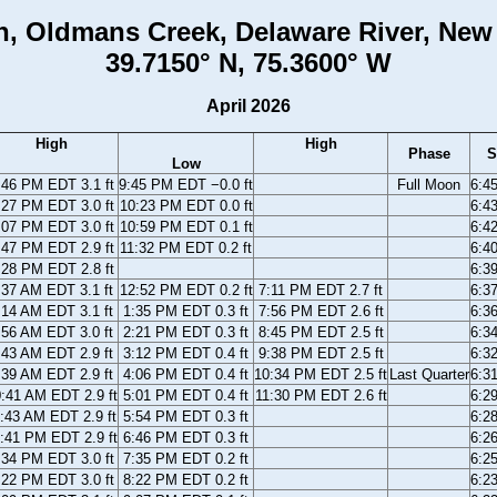
, Oldmans Creek, Delaware River, New
39.7150° N, 75.3600° W
April 2026
High
High
Phase
S
Low
:46 PM EDT 3.1 ft
9:45 PM EDT −0.0 ft
Full Moon
6:4
:27 PM EDT 3.0 ft
10:23 PM EDT 0.0 ft
6:4
:07 PM EDT 3.0 ft
10:59 PM EDT 0.1 ft
6:4
:47 PM EDT 2.9 ft
11:32 PM EDT 0.2 ft
6:4
:28 PM EDT 2.8 ft
6:3
:37 AM EDT 3.1 ft
12:52 PM EDT 0.2 ft
7:11 PM EDT 2.7 ft
6:3
:14 AM EDT 3.1 ft
1:35 PM EDT 0.3 ft
7:56 PM EDT 2.6 ft
6:3
:56 AM EDT 3.0 ft
2:21 PM EDT 0.3 ft
8:45 PM EDT 2.5 ft
6:3
:43 AM EDT 2.9 ft
3:12 PM EDT 0.4 ft
9:38 PM EDT 2.5 ft
6:3
:39 AM EDT 2.9 ft
4:06 PM EDT 0.4 ft
10:34 PM EDT 2.5 ft
Last Quarter
6:3
:41 AM EDT 2.9 ft
5:01 PM EDT 0.4 ft
11:30 PM EDT 2.6 ft
6:2
:43 AM EDT 2.9 ft
5:54 PM EDT 0.3 ft
6:2
:41 PM EDT 2.9 ft
6:46 PM EDT 0.3 ft
6:2
:34 PM EDT 3.0 ft
7:35 PM EDT 0.2 ft
6:2
:22 PM EDT 3.0 ft
8:22 PM EDT 0.2 ft
6:2