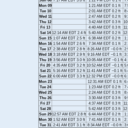
Sun 08
7:17 AM EDT 3.0 ft
1:22 PM EDT 0.1 ft
7:
Mon 09
1:21 AM EDT 0.1 ft
7:
Tue 10
2:01 AM EDT 0.2 ft
8:
Wed 11
2:47 AM EDT 0.2 ft
9:
Thu 12
3:42 AM EDT 0.3 ft
10
Fri 13
4:40 AM EDT 0.3 ft
11
Sat 14
12:14 AM EDT 2.4 ft
5:40 AM EDT 0.2 ft
12
Sun 15
1:07 AM EDT 2.5 ft
6:38 AM EDT 0.2 ft
1:
Mon 16
1:54 AM EDT 2.6 ft
7:34 AM EDT 0.1 ft
2:
Tue 17
2:38 AM EDT 2.8 ft
8:26 AM EDT −0.0 ft
2:
Wed 18
3:18 AM EDT 2.9 ft
9:16 AM EDT −0.1 ft
3:
Thu 19
3:56 AM EDT 3.0 ft
10:05 AM EDT −0.1 ft
4:
Fri 20
4:35 AM EDT 3.2 ft
10:52 AM EDT −0.1 ft
5:
Sat 21
5:16 AM EDT 3.2 ft
11:41 AM EDT −0.1 ft
5:
Sun 22
6:00 AM EDT 3.3 ft
12:32 PM EDT −0.0 ft
6:
Mon 23
12:31 AM EDT 0.1 ft
6:
Tue 24
1:23 AM EDT 0.2 ft
7:
Wed 25
2:24 AM EDT 0.3 ft
8:
Thu 26
3:30 AM EDT 0.3 ft
9:
Fri 27
4:37 AM EDT 0.3 ft
11
Sat 28
5:42 AM EDT 0.3 ft
12
Sun 29
12:57 AM EDT 2.8 ft
6:44 AM EDT 0.2 ft
1:
Mon 30
1:52 AM EDT 3.0 ft
7:41 AM EDT 0.1 ft
2:
Tue 31
2:41 AM EDT 3.1 ft
8:34 AM EDT −0.0 ft
3: