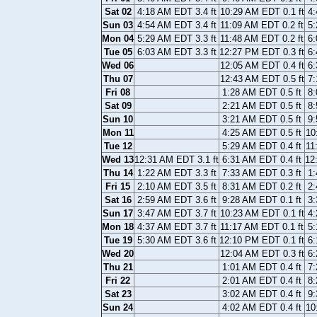
Sat 02
4:18 AM EDT 3.4 ft
10:29 AM EDT 0.1 ft
4:
Sun 03
4:54 AM EDT 3.4 ft
11:09 AM EDT 0.2 ft
5:
Mon 04
5:29 AM EDT 3.3 ft
11:48 AM EDT 0.2 ft
6:
Tue 05
6:03 AM EDT 3.3 ft
12:27 PM EDT 0.3 ft
6:
Wed 06
12:05 AM EDT 0.4 ft
6:
Thu 07
12:43 AM EDT 0.5 ft
7:
Fri 08
1:28 AM EDT 0.5 ft
8:
Sat 09
2:21 AM EDT 0.5 ft
8:
Sun 10
3:21 AM EDT 0.5 ft
9:
Mon 11
4:25 AM EDT 0.5 ft
10
Tue 12
5:29 AM EDT 0.4 ft
11
Wed 13
12:31 AM EDT 3.1 ft
6:31 AM EDT 0.4 ft
12
Thu 14
1:22 AM EDT 3.3 ft
7:33 AM EDT 0.3 ft
1:
Fri 15
2:10 AM EDT 3.5 ft
8:31 AM EDT 0.2 ft
2:
Sat 16
2:59 AM EDT 3.6 ft
9:28 AM EDT 0.1 ft
3:
Sun 17
3:47 AM EDT 3.7 ft
10:23 AM EDT 0.1 ft
4:
Mon 18
4:37 AM EDT 3.7 ft
11:17 AM EDT 0.1 ft
5:
Tue 19
5:30 AM EDT 3.6 ft
12:10 PM EDT 0.1 ft
6:
Wed 20
12:04 AM EDT 0.3 ft
6:
Thu 21
1:01 AM EDT 0.4 ft
7:
Fri 22
2:01 AM EDT 0.4 ft
8:
Sat 23
3:02 AM EDT 0.4 ft
9:
Sun 24
4:02 AM EDT 0.4 ft
10