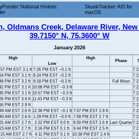
yPointer: National Historic
SkunkTracker: AIS for
ter
macOS
, Oldmans Creek, Delaware River, New
39.7150° N, 75.3600° W
January 2026
High
High
Phase
Low
:57 PM EST 3.1 ft
7:26 PM EST −0.1 ft
7:
54 PM EST 3.1 ft
8:24 PM EST −0.2 ft
7:
49 PM EST 3.2 ft
9:18 PM EST −0.3 ft
Full Moon
7:
42 PM EST 3.1 ft
10:08 PM EST −0.3 ft
7:
35 PM EST 3.1 ft
10:57 PM EST −0.3 ft
7:
26 PM EST 3.0 ft
11:43 PM EST −0.3 ft
7:
16 PM EST 2.9 ft
7:
49 AM EST 2.6 ft
12:38 PM EST −0.1 ft
7:07 PM EST 2.8 ft
7:
40 AM EST 2.6 ft
1:29 PM EST −0.0 ft
7:58 PM EST 2.7 ft
7:
31 AM EST 2.7 ft
2:22 PM EST 0.0 ft
8:50 PM EST 2.6 ft
Last Quarter
7:
23 AM EST 2.7 ft
3:16 PM EST 0.1 ft
9:44 PM EST 2.5 ft
7:
:15 AM EST 2.7 ft
4:11 PM EST 0.1 ft
10:39 PM EST 2.4 ft
7: