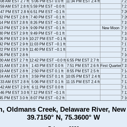
:08 AM EST 2.7 ft
5:06 PM EST 0.0 ft
11:34 PM EST 2.4 ft
7:
:59 AM EST 2.8 ft
5:59 PM EST −0.0 ft
7:
:47 PM EST 2.8 ft
6:51 PM EST −0.1 ft
7:
32 PM EST 2.8 ft
7:40 PM EST −0.1 ft
7:
14 PM EST 2.8 ft
8:26 PM EST −0.1 ft
7:
53 PM EST 2.9 ft
9:09 PM EST −0.1 ft
New Moon
7:
30 PM EST 2.9 ft
9:49 PM EST −0.1 ft
7:
06 PM EST 2.9 ft
10:27 PM EST −0.1 ft
7:
42 PM EST 2.9 ft
11:03 PM EST −0.1 ft
7:
22 PM EST 2.9 ft
11:40 PM EST −0.1 ft
7:
06 PM EST 2.8 ft
7:
30 AM EST 2.7 ft
12:42 PM EST −0.0 ft
6:55 PM EST 2.7 ft
7:
21 AM EST 2.8 ft
1:43 PM EST 0.0 ft
7:51 PM EST 2.6 ft
First Quarter
7:
19 AM EST 2.8 ft
2:50 PM EST 0.1 ft
8:55 PM EST 2.5 ft
7:
24 AM EST 2.8 ft
3:59 PM EST 0.1 ft
10:05 PM EST 2.4 ft
7:
:33 AM EST 2.8 ft
5:06 PM EST 0.1 ft
11:15 PM EST 2.4 ft
7:
:42 AM EST 2.9 ft
6:11 PM EST 0.0 ft
7:
:46 PM EST 3.0 ft
7:12 PM EST −0.1 ft
7:
45 PM EST 3.0 ft
8:07 PM EST −0.2 ft
7:
, Oldmans Creek, Delaware River, New
39.7150° N, 75.3600° W