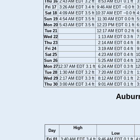
Thu 16
2:43 AM EDT 3.2 ft
8:53 AM EDT 0.1 ft
3
Fri 17
3:26 AM EDT 3.4 ft
9:46 AM EDT −0.0 ft
3
Sat 18
4:09 AM EDT 3.5 ft
10:37 AM EDT −0.0 ft
4
Sun 19
4:54 AM EDT 3.5 ft
11:30 AM EDT 0.0 ft
5
Mon 20
5:43 AM EDT 3.5 ft
12:23 PM EDT 0.1 ft
6
Tue 21
12:17 AM EDT 0.2 ft
6
Wed 22
1:13 AM EDT 0.3 ft
7
Thu 23
2:14 AM EDT 0.4 ft
8
Fri 24
3:19 AM EDT 0.4 ft
9
Sat 25
4:23 AM EDT 0.4 ft
10
Sun 26
5:25 AM EDT 0.4 ft
12
Mon 27
12:37 AM EDT 3.1 ft
6:24 AM EDT 0.3 ft
12
Tue 28
1:30 AM EDT 3.2 ft
7:20 AM EDT 0.2 ft
1
Wed 29
2:17 AM EDT 3.3 ft
8:12 AM EDT 0.1 ft
2
Thu 30
3:00 AM EDT 3.4 ft
9:01 AM EDT 0.1 ft
3
Auburn
High
Day
Low
Fri 01
3:40 AM EDT 3.4 ft
9:46 AM EDT 0.1 ft
4: