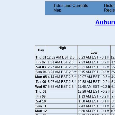
Tides and Currents
Histor
Map
Regis
Auburn
High
Day
Low
Thu 01
12:32 AM EST 2.5 ft
6:23 AM EST −0.1 ft
12
Fri 02
1:31 AM EST 2.5 ft
7:23 AM EST −0.2 ft
1:
Sat 03
2:27 AM EST 2.6 ft
8:21 AM EST −0.2 ft
2:
Sun 04
3:21 AM EST 2.6 ft
9:15 AM EST −0.3 ft
3:
Mon 05
4:14 AM EST 2.6 ft
10:07 AM EST −0.3 ft
4:
Tue 06
5:07 AM EST 2.6 ft
10:58 AM EST −0.2 ft
5:
Wed 07
5:58 AM EST 2.6 ft
11:48 AM EST −0.2 ft
6:
Thu 08
12:29 AM EST −0.2 ft
6:
Fri 09
1:13 AM EST −0.2 ft
7:
Sat 10
1:58 AM EST −0.1 ft
8:
Sun 11
2:43 AM EST −0.1 ft
9:
Mon 12
3:30 AM EST −0.1 ft
10