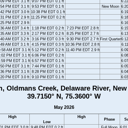
:09 PM EDT 3.1 ft
9:07 PM EDT 0.1 ft
6:2
:54 PM EDT 3.1 ft
9:53 PM EDT 0.1 ft
New Moon
6:2
:42 PM EDT 3.0 ft
10:38 PM EDT 0.1 ft
6:1
:31 PM EDT 2.9 ft
11:25 PM EDT 0.2 ft
6:1
:25 PM EDT 2.9 ft
6:1
:36 AM EDT 3.4 ft
1:18 PM EDT 0.2 ft
7:23 PM EDT 2.8 ft
6:1
:35 AM EDT 3.3 ft
2:17 PM EDT 0.2 ft
8:25 PM EDT 2.7 ft
6:1
:40 AM EDT 3.2 ft
3:16 PM EDT 0.3 ft
9:30 PM EDT 2.7 ft
First Quarter
6:1
:49 AM EDT 3.1 ft
4:15 PM EDT 0.3 ft
10:36 PM EDT 2.8 ft
6:1
:58 AM EDT 3.1 ft
5:12 PM EDT 0.2 ft
11:40 PM EDT 2.9 ft
6:0
:02 PM EDT 3.1 ft
6:06 PM EDT 0.2 ft
6:0
:59 PM EDT 3.1 ft
6:57 PM EDT 0.1 ft
6:0
:50 PM EDT 3.1 ft
7:44 PM EDT 0.1 ft
6:0
:36 PM EDT 3.1 ft
8:28 PM EDT 0.1 ft
6:0
:20 PM EDT 3.0 ft
9:10 PM EDT 0.1 ft
6:0
, Oldmans Creek, Delaware River, New
39.7150° N, 75.3600° W
May 2026
High
High
Phase
S
Low
01 PM EDT 3.0 ft
9:48 PM EDT 0.2 ft
Full Moon
6:0