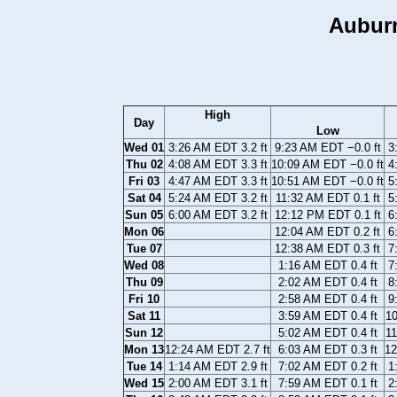
Auburn
High
Day
Low
Wed 01
3:26 AM EDT 3.2 ft
9:23 AM EDT −0.0 ft
3
Thu 02
4:08 AM EDT 3.3 ft
10:09 AM EDT −0.0 ft
4
Fri 03
4:47 AM EDT 3.3 ft
10:51 AM EDT −0.0 ft
5
Sat 04
5:24 AM EDT 3.2 ft
11:32 AM EDT 0.1 ft
5
Sun 05
6:00 AM EDT 3.2 ft
12:12 PM EDT 0.1 ft
6
Mon 06
12:04 AM EDT 0.2 ft
6
Tue 07
12:38 AM EDT 0.3 ft
7
Wed 08
1:16 AM EDT 0.4 ft
7
Thu 09
2:02 AM EDT 0.4 ft
8
Fri 10
2:58 AM EDT 0.4 ft
9
Sat 11
3:59 AM EDT 0.4 ft
10
Sun 12
5:02 AM EDT 0.4 ft
11
Mon 13
12:24 AM EDT 2.7 ft
6:03 AM EDT 0.3 ft
12
Tue 14
1:14 AM EDT 2.9 ft
7:02 AM EDT 0.2 ft
1
Wed 15
2:00 AM EDT 3.1 ft
7:59 AM EDT 0.1 ft
2