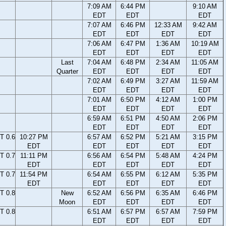
7:09 AM
6:44 PM
9:10 AM
EDT
EDT
EDT
7:07 AM
6:46 PM
12:33 AM
9:42 AM
EDT
EDT
EDT
EDT
7:06 AM
6:47 PM
1:36 AM
10:19 AM
EDT
EDT
EDT
EDT
Last
7:04 AM
6:48 PM
2:34 AM
11:05 AM
Quarter
EDT
EDT
EDT
EDT
7:02 AM
6:49 PM
3:27 AM
11:59 AM
EDT
EDT
EDT
EDT
7:01 AM
6:50 PM
4:12 AM
1:00 PM
EDT
EDT
EDT
EDT
6:59 AM
6:51 PM
4:50 AM
2:06 PM
EDT
EDT
EDT
EDT
T 0.6
10:27 PM
6:57 AM
6:52 PM
5:21 AM
3:15 PM
EDT
EDT
EDT
EDT
EDT
T 0.7
11:11 PM
6:56 AM
6:54 PM
5:48 AM
4:24 PM
EDT
EDT
EDT
EDT
EDT
T 0.7
11:54 PM
6:54 AM
6:55 PM
6:12 AM
5:35 PM
EDT
EDT
EDT
EDT
EDT
T 0.8
New
6:52 AM
6:56 PM
6:35 AM
6:46 PM
Moon
EDT
EDT
EDT
EDT
T 0.8
6:51 AM
6:57 PM
6:57 AM
7:59 PM
EDT
EDT
EDT
EDT