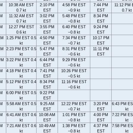
AM
10:38 AM EST
2:10 PM
4:58 PM EST
7:44 PM
11:12 PM
0.7 kt
EST
−0.9 kt
EST
0.7 kt
AM
11:32 AM EST
3:02 PM
5:48 PM EST
8:34 PM
0.7 kt
EST
−0.8 kt
EST
AM
12:27 PM EST
3:55 PM
6:40 PM EST
9:24 PM
0.6 kt
EST
−0.8 kt
EST
AM
1:25 PM EST 0.5
4:50 PM
7:34 PM EST
10:17 PM
kt
EST
−0.7 kt
EST
AM
2:23 PM EST 0.5
5:47 PM
8:31 PM EST
11:11 PM
kt
EST
−0.6 kt
EST
PM
3:22 PM EST 0.4
6:44 PM
9:29 PM EST
kt
EST
−0.6 kt
PM
4:18 PM EST 0.4
7:41 PM
10:26 PM EST
kt
EST
−0.5 kt
PM
5:12 PM EST 0.4
8:34 PM
11:16 PM EST
kt
EST
−0.6 kt
PM
6:00 PM EST 0.5
9:22 PM
kt
EST
AM
5:58 AM EST 0.5
9:25 AM
12:22 PM EST
3:20 PM
6:43 PM ES
kt
EST
−0.7 kt
EST
kt
AM
6:41 AM EST 0.6
10:08 AM
1:01 PM EST
4:00 PM
7:22 PM ES
kt
EST
−0.8 kt
EST
kt
AM
7:21 AM EST 0.6
10:49 AM
1:38 PM EST
4:37 PM
7:58 PM ES
kt
EST
−0.8 kt
EST
kt