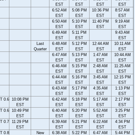
EST
EST
EST
EST
6:52 AM
5:08 PM
10:36 PM
8:57 AM
EST
EST
EST
EST
6:50 AM
5:10 PM
11:40 PM
9:19 AM
EST
EST
EST
EST
6:49 AM
5:11 PM
9:43 AM
EST
EST
EST
Last
6:48 AM
5:12 PM
12:44 AM
10:11 AM
Quarter
EST
EST
EST
EST
6:47 AM
5:13 PM
1:47 AM
10:44 AM
EST
EST
EST
EST
6:46 AM
5:15 PM
2:48 AM
11:25 AM
EST
EST
EST
EST
6:44 AM
5:16 PM
3:45 AM
12:15 PM
EST
EST
EST
EST
6:43 AM
5:17 PM
4:35 AM
1:13 PM
EST
EST
EST
EST
T 0.6
10:08 PM
6:42 AM
5:18 PM
5:17 AM
2:17 PM
EST
EST
EST
EST
EST
T 0.6
10:49 PM
6:40 AM
5:20 PM
5:52 AM
3:25 PM
EST
EST
EST
EST
EST
T 0.7
11:29 PM
6:39 AM
5:21 PM
6:22 AM
4:34 PM
EST
EST
EST
EST
EST
T 0.8
New
6:38 AM
5:22 PM
6:47 AM
5:44 PM