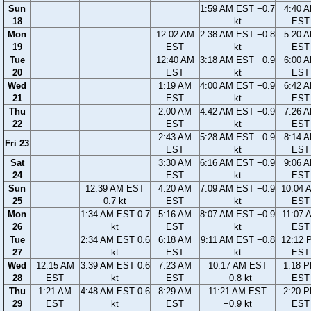
Sun
1:59 AM EST −0.7
4:40 
18
kt
EST
Mon
12:02 AM
2:38 AM EST −0.8
5:20 
19
EST
kt
EST
Tue
12:40 AM
3:18 AM EST −0.9
6:00 
20
EST
kt
EST
Wed
1:19 AM
4:00 AM EST −0.9
6:42 
21
EST
kt
EST
Thu
2:00 AM
4:42 AM EST −0.9
7:26 
22
EST
kt
EST
2:43 AM
5:28 AM EST −0.9
8:14 
Fri 23
EST
kt
EST
Sat
3:30 AM
6:16 AM EST −0.9
9:06 
24
EST
kt
EST
Sun
12:39 AM EST
4:20 AM
7:09 AM EST −0.9
10:04 
25
0.7 kt
EST
kt
EST
Mon
1:34 AM EST 0.7
5:16 AM
8:07 AM EST −0.9
11:07 
26
kt
EST
kt
EST
Tue
2:34 AM EST 0.6
6:18 AM
9:11 AM EST −0.8
12:12 
27
kt
EST
kt
EST
Wed
12:15 AM
3:39 AM EST 0.6
7:23 AM
10:17 AM EST
1:18 
28
EST
kt
EST
−0.8 kt
EST
Thu
1:21 AM
4:48 AM EST 0.6
8:29 AM
11:21 AM EST
2:20 
29
EST
kt
EST
−0.9 kt
EST