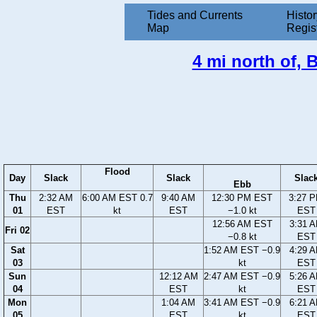
Tides and Currents
Histor
Map
Regis
4 mi north of, 
Flood
Day
Slack
Slack
Slac
Ebb
Thu
2:32 AM
6:00 AM EST 0.7
9:40 AM
12:30 PM EST
3:27 
01
EST
kt
EST
−1.0 kt
EST
12:56 AM EST
3:31 
Fri 02
−0.8 kt
EST
Sat
1:52 AM EST −0.9
4:29 
03
kt
EST
Sun
12:12 AM
2:47 AM EST −0.9
5:26 
04
EST
kt
EST
Mon
1:04 AM
3:41 AM EST −0.9
6:21 
05
EST
kt
EST