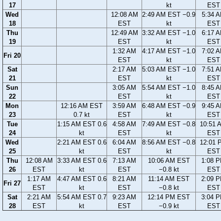
17
kt
EST
Wed
12:08 AM
2:49 AM EST −0.9
5:34 
18
EST
kt
EST
Thu
12:49 AM
3:32 AM EST −1.0
6:17 
19
EST
kt
EST
1:32 AM
4:17 AM EST −1.0
7:02 
Fri 20
EST
kt
EST
Sat
2:17 AM
5:03 AM EST −1.0
7:51 
21
EST
kt
EST
Sun
3:05 AM
5:54 AM EST −1.0
8:45 
22
EST
kt
EST
Mon
12:16 AM EST
3:59 AM
6:48 AM EST −0.9
9:45 
23
0.7 kt
EST
kt
EST
Tue
1:15 AM EST 0.6
4:58 AM
7:49 AM EST −0.8
10:51 
24
kt
EST
kt
EST
Wed
2:21 AM EST 0.6
6:04 AM
8:56 AM EST −0.8
12:01 
25
kt
EST
kt
EST
Thu
12:08 AM
3:33 AM EST 0.6
7:13 AM
10:06 AM EST
1:08 
26
EST
kt
EST
−0.8 kt
EST
1:17 AM
4:47 AM EST 0.6
8:21 AM
11:14 AM EST
2:09 
Fri 27
EST
kt
EST
−0.8 kt
EST
Sat
2:21 AM
5:54 AM EST 0.7
9:23 AM
12:14 PM EST
3:04 
28
EST
kt
EST
−0.9 kt
EST