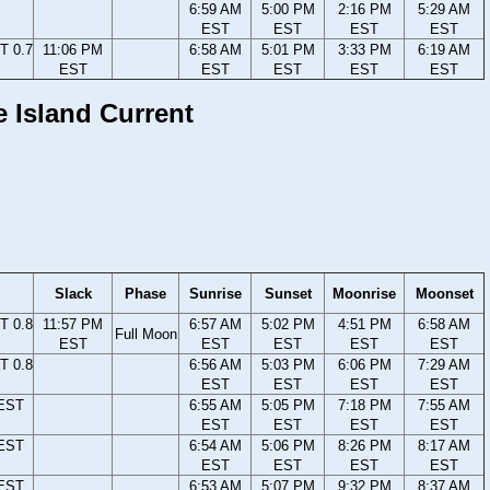
6:59 AM
5:00 PM
2:16 PM
5:29 AM
EST
EST
EST
EST
T 0.7
11:06 PM
6:58 AM
5:01 PM
3:33 PM
6:19 AM
EST
EST
EST
EST
EST
e Island Current
Slack
Phase
Sunrise
Sunset
Moonrise
Moonset
T 0.8
11:57 PM
6:57 AM
5:02 PM
4:51 PM
6:58 AM
Full Moon
EST
EST
EST
EST
EST
T 0.8
6:56 AM
5:03 PM
6:06 PM
7:29 AM
EST
EST
EST
EST
 EST
6:55 AM
5:05 PM
7:18 PM
7:55 AM
EST
EST
EST
EST
 EST
6:54 AM
5:06 PM
8:26 PM
8:17 AM
EST
EST
EST
EST
 EST
6:53 AM
5:07 PM
9:32 PM
8:37 AM