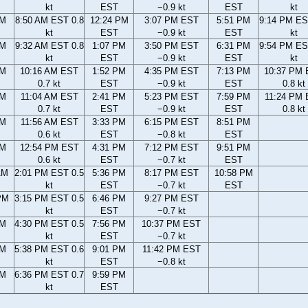
kt
EST
−0.9 kt
EST
kt
AM
8:50 AM EST 0.8
12:24 PM
3:07 PM EST
5:51 PM
9:14 PM ES
kt
EST
−0.9 kt
EST
kt
AM
9:32 AM EST 0.8
1:07 PM
3:50 PM EST
6:31 PM
9:54 PM ES
kt
EST
−0.9 kt
EST
kt
AM
10:16 AM EST
1:52 PM
4:35 PM EST
7:13 PM
10:37 PM
0.7 kt
EST
−0.9 kt
EST
0.8 kt
AM
11:04 AM EST
2:41 PM
5:23 PM EST
7:59 PM
11:24 PM
0.7 kt
EST
−0.9 kt
EST
0.8 kt
AM
11:56 AM EST
3:33 PM
6:15 PM EST
8:51 PM
0.6 kt
EST
−0.8 kt
EST
AM
12:54 PM EST
4:31 PM
7:12 PM EST
9:51 PM
0.6 kt
EST
−0.7 kt
EST
AM
2:01 PM EST 0.5
5:36 PM
8:17 PM EST
10:58 PM
kt
EST
−0.7 kt
EST
PM
3:15 PM EST 0.5
6:46 PM
9:27 PM EST
kt
EST
−0.7 kt
PM
4:30 PM EST 0.5
7:56 PM
10:37 PM EST
kt
EST
−0.7 kt
PM
5:38 PM EST 0.6
9:01 PM
11:42 PM EST
kt
EST
−0.8 kt
PM
6:36 PM EST 0.7
9:59 PM
kt
EST