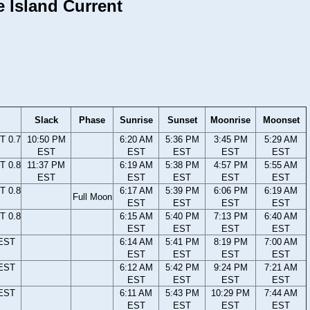
e Island Current
Slack
Phase
Sunrise
Sunset
Moonrise
Moonset
T 0.7
10:50 PM
6:20 AM
5:36 PM
3:45 PM
5:29 AM
EST
EST
EST
EST
EST
T 0.8
11:37 PM
6:19 AM
5:38 PM
4:57 PM
5:55 AM
EST
EST
EST
EST
EST
T 0.8
6:17 AM
5:39 PM
6:06 PM
6:19 AM
Full Moon
EST
EST
EST
EST
T 0.8
6:15 AM
5:40 PM
7:13 PM
6:40 AM
EST
EST
EST
EST
 EST
6:14 AM
5:41 PM
8:19 PM
7:00 AM
EST
EST
EST
EST
 EST
6:12 AM
5:42 PM
9:24 PM
7:21 AM
EST
EST
EST
EST
 EST
6:11 AM
5:43 PM
10:29 PM
7:44 AM
EST
EST
EST
EST