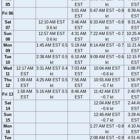
05
EST
kt
EST
3:01 AM
5:47 AM EST −0.9
8:39 
Fri 06
EST
kt
EST
Sat
12:10 AM EST
3:46 AM
6:33 AM EST −0.8
9:31 
07
0.6 kt
EST
kt
EST
Sun
12:57 AM EST
4:31 AM
7:22 AM EST −0.7
10:25 
08
0.6 kt
EST
kt
EST
Mon
1:45 AM EST 0.5
5:19 AM
8:14 AM EST −0.7
11:21 
09
kt
EST
kt
EST
Tue
2:38 AM EST 0.5
6:10 AM
9:09 AM EST −0.6
12:15 
10
kt
EST
kt
EST
Wed
12:17 AM
3:31 AM EST 0.4
7:03 AM
10:04 AM EST
1:08 
11
EST
kt
EST
−0.6 kt
EST
Thu
1:09 AM
4:25 AM EST 0.5
7:56 AM
10:55 AM EST
1:56 
12
EST
kt
EST
−0.7 kt
EST
1:58 AM
5:16 AM EST 0.5
8:46 AM
11:42 AM EST
2:40 
Fri 13
EST
kt
EST
−0.7 kt
EST
Sat
12:04 AM EST
2:44 
14
−0.6 kt
EST
Sun
12:46 AM EST
3:28 
15
−0.7 kt
EST
Mon
1:27 AM EST −0.8
4:10 
16
kt
EST
Tue
2:08 AM EST −0.9
4:51 