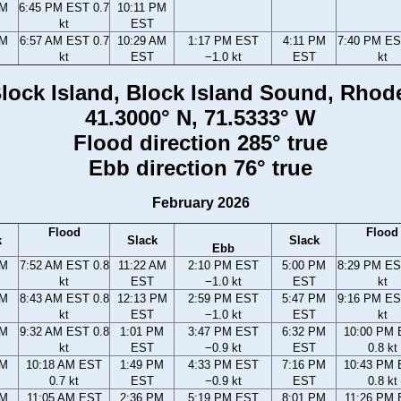
PM
6:45 PM EST 0.7
10:11 PM
kt
EST
AM
6:57 AM EST 0.7
10:29 AM
1:17 PM EST
4:11 PM
7:40 PM ES
kt
EST
−1.0 kt
EST
kt
Block Island, Block Island Sound, Rhod
41.3000° N, 71.5333° W
Flood direction 285° true
Ebb direction 76° true
February 2026
Flood
Flood
k
Slack
Slack
Ebb
AM
7:52 AM EST 0.8
11:22 AM
2:10 PM EST
5:00 PM
8:29 PM ES
kt
EST
−1.0 kt
EST
kt
AM
8:43 AM EST 0.8
12:13 PM
2:59 PM EST
5:47 PM
9:16 PM ES
kt
EST
−1.0 kt
EST
kt
AM
9:32 AM EST 0.8
1:01 PM
3:47 PM EST
6:32 PM
10:00 PM
kt
EST
−0.9 kt
EST
0.8 kt
AM
10:18 AM EST
1:49 PM
4:33 PM EST
7:16 PM
10:43 PM
0.7 kt
EST
−0.9 kt
EST
0.8 kt
AM
11:05 AM EST
2:36 PM
5:19 PM EST
8:01 PM
11:26 PM