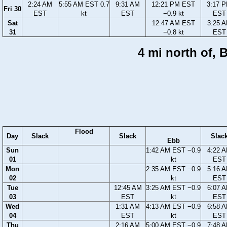
2:24 AM
5:55 AM EST 0.7
9:31 AM
12:21 PM EST
3:17 
Fri 30
EST
kt
EST
−0.9 kt
EST
Sat
12:47 AM EST
3:25 
31
−0.8 kt
EST
4 mi north of, 
Flood
Day
Slack
Slack
Slac
Ebb
Sun
1:42 AM EST −0.9
4:22 
01
kt
EST
Mon
2:35 AM EST −0.9
5:16 
02
kt
EST
Tue
12:45 AM
3:25 AM EST −0.9
6:07 
03
EST
kt
EST
Wed
1:31 AM
4:13 AM EST −0.9
6:58 
04
EST
kt
EST
Thu
2:16 AM
5:00 AM EST −0.9
7:48 