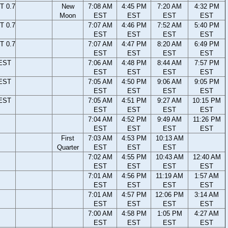
T 0.7
New
7:08 AM
4:45 PM
7:20 AM
4:32 PM
Moon
EST
EST
EST
EST
T 0.7
7:07 AM
4:46 PM
7:52 AM
5:40 PM
EST
EST
EST
EST
T 0.7
7:07 AM
4:47 PM
8:20 AM
6:49 PM
EST
EST
EST
EST
 EST
7:06 AM
4:48 PM
8:44 AM
7:57 PM
EST
EST
EST
EST
 EST
7:05 AM
4:50 PM
9:06 AM
9:05 PM
EST
EST
EST
EST
 EST
7:05 AM
4:51 PM
9:27 AM
10:15 PM
EST
EST
EST
EST
7:04 AM
4:52 PM
9:49 AM
11:26 PM
EST
EST
EST
EST
First
7:03 AM
4:53 PM
10:13 AM
Quarter
EST
EST
EST
7:02 AM
4:55 PM
10:43 AM
12:40 AM
EST
EST
EST
EST
7:01 AM
4:56 PM
11:19 AM
1:57 AM
EST
EST
EST
EST
7:01 AM
4:57 PM
12:06 PM
3:14 AM
EST
EST
EST
EST
7:00 AM
4:58 PM
1:05 PM
4:27 AM
EST
EST
EST
EST