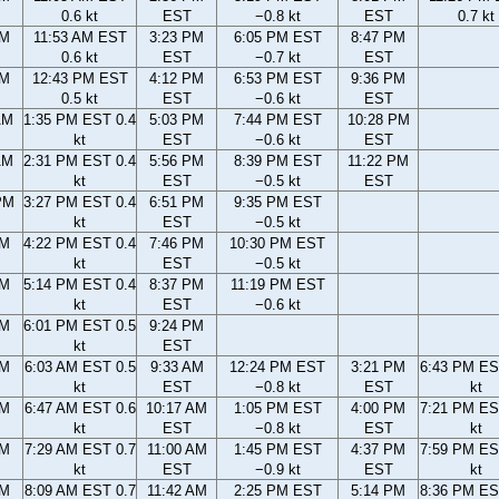
0.6 kt
EST
−0.8 kt
EST
0.7 kt
AM
11:53 AM EST
3:23 PM
6:05 PM EST
8:47 PM
0.6 kt
EST
−0.7 kt
EST
AM
12:43 PM EST
4:12 PM
6:53 PM EST
9:36 PM
0.5 kt
EST
−0.6 kt
EST
AM
1:35 PM EST 0.4
5:03 PM
7:44 PM EST
10:28 PM
kt
EST
−0.6 kt
EST
AM
2:31 PM EST 0.4
5:56 PM
8:39 PM EST
11:22 PM
kt
EST
−0.5 kt
EST
PM
3:27 PM EST 0.4
6:51 PM
9:35 PM EST
kt
EST
−0.5 kt
PM
4:22 PM EST 0.4
7:46 PM
10:30 PM EST
kt
EST
−0.5 kt
PM
5:14 PM EST 0.4
8:37 PM
11:19 PM EST
kt
EST
−0.6 kt
PM
6:01 PM EST 0.5
9:24 PM
kt
EST
AM
6:03 AM EST 0.5
9:33 AM
12:24 PM EST
3:21 PM
6:43 PM ES
kt
EST
−0.8 kt
EST
kt
AM
6:47 AM EST 0.6
10:17 AM
1:05 PM EST
4:00 PM
7:21 PM ES
kt
EST
−0.8 kt
EST
kt
AM
7:29 AM EST 0.7
11:00 AM
1:45 PM EST
4:37 PM
7:59 PM ES
kt
EST
−0.9 kt
EST
kt
AM
8:09 AM EST 0.7
11:42 AM
2:25 PM EST
5:14 PM
8:36 PM ES