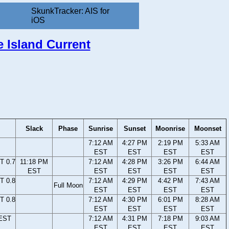
SkunkTracker: AIS for
iOS
e Island Current
Slack
Phase
Sunrise
Sunset
Moonrise
Moonset
7:12 AM
4:27 PM
2:19 PM
5:33 AM
EST
EST
EST
EST
T 0.7
11:18 PM
7:12 AM
4:28 PM
3:26 PM
6:44 AM
EST
EST
EST
EST
EST
T 0.8
7:12 AM
4:29 PM
4:42 PM
7:43 AM
Full Moon
EST
EST
EST
EST
T 0.8
7:12 AM
4:30 PM
6:01 PM
8:28 AM
EST
EST
EST
EST
 EST
7:12 AM
4:31 PM
7:18 PM
9:03 AM
EST
EST
EST
EST