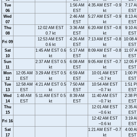
Tue
1:56 AM
4:35 AM EST −0.9
7:17 
06
EST
kt
EST
Wed
2:46 AM
5:27 AM EST −0.9
8:13 
07
EST
kt
EST
Thu
12:02 AM EST
3:36 AM
6:20 AM EST −0.8
9:10 
08
0.7 kt
EST
kt
EST
12:53 AM EST
4:26 AM
7:13 AM EST −0.8
10:08 
Fri 09
0.6 kt
EST
kt
EST
Sat
1:45 AM EST 0.6
5:17 AM
8:09 AM EST −0.8
11:07 
10
kt
EST
kt
EST
Sun
2:37 AM EST 0.5
6:08 AM
9:05 AM EST −0.7
12:05 
11
kt
EST
kt
EST
Mon
12:05 AM
3:29 AM EST 0.5
6:59 AM
10:01 AM EST
1:00 
12
EST
kt
EST
−0.7 kt
EST
Tue
12:58 AM
4:21 AM EST 0.5
7:50 AM
10:54 AM EST
1:51 
13
EST
kt
EST
−0.7 kt
EST
Wed
1:48 AM
5:11 AM EST 0.5
8:39 AM
11:40 AM EST
2:38 
14
EST
kt
EST
−0.7 kt
EST
Thu
12:01 AM EST
2:35 
15
−0.6 kt
EST
12:42 AM EST
3:19 
Fri 16
−0.6 kt
EST
Sat
1:21 AM EST −0.7
4:00 
17
kt
EST