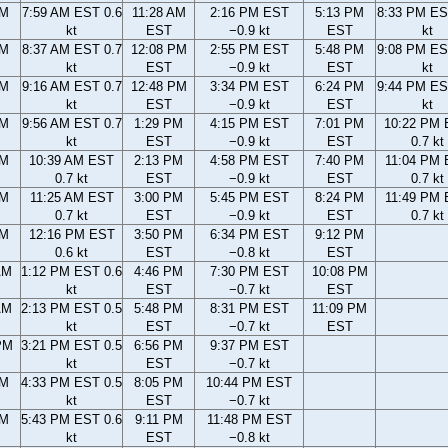
AM
7:59 AM EST 0.6
11:28 AM
2:16 PM EST
5:13 PM
8:33 PM ES
kt
EST
−0.9 kt
EST
kt
AM
8:37 AM EST 0.7
12:08 PM
2:55 PM EST
5:48 PM
9:08 PM ES
kt
EST
−0.9 kt
EST
kt
AM
9:16 AM EST 0.7
12:48 PM
3:34 PM EST
6:24 PM
9:44 PM ES
kt
EST
−0.9 kt
EST
kt
AM
9:56 AM EST 0.7
1:29 PM
4:15 PM EST
7:01 PM
10:22 PM
kt
EST
−0.9 kt
EST
0.7 kt
AM
10:39 AM EST
2:13 PM
4:58 PM EST
7:40 PM
11:04 PM
0.7 kt
EST
−0.9 kt
EST
0.7 kt
AM
11:25 AM EST
3:00 PM
5:45 PM EST
8:24 PM
11:49 PM
0.7 kt
EST
−0.9 kt
EST
0.7 kt
AM
12:16 PM EST
3:50 PM
6:34 PM EST
9:12 PM
0.6 kt
EST
−0.8 kt
EST
AM
1:12 PM EST 0.6
4:46 PM
7:30 PM EST
10:08 PM
kt
EST
−0.7 kt
EST
AM
2:13 PM EST 0.5
5:48 PM
8:31 PM EST
11:09 PM
kt
EST
−0.7 kt
EST
PM
3:21 PM EST 0.5
6:56 PM
9:37 PM EST
kt
EST
−0.7 kt
PM
4:33 PM EST 0.5
8:05 PM
10:44 PM EST
kt
EST
−0.7 kt
PM
5:43 PM EST 0.6
9:11 PM
11:48 PM EST
kt
EST
−0.8 kt