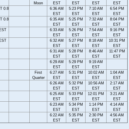
Moon
EST
EST
EST
EST
T 0.8
6:36 AM
5:23 PM
7:10 AM
6:54 PM
EST
EST
EST
EST
T 0.8
6:35 AM
5:25 PM
7:32 AM
8:04 PM
EST
EST
EST
EST
 EST
6:33 AM
5:26 PM
7:54 AM
9:16 PM
EST
EST
EST
EST
 EST
6:32 AM
5:27 PM
8:18 AM
10:31 PM
EST
EST
EST
EST
6:31 AM
5:28 PM
8:46 AM
11:47 PM
EST
EST
EST
EST
6:29 AM
5:29 PM
9:19 AM
EST
EST
EST
First
6:27 AM
5:31 PM
10:02 AM
1:04 AM
Quarter
EST
EST
EST
EST
6:26 AM
5:32 PM
10:56 AM
2:17 AM
EST
EST
EST
EST
6:25 AM
5:33 PM
12:01 PM
3:21 AM
EST
EST
EST
EST
6:23 AM
5:34 PM
1:14 PM
4:14 AM
EST
EST
EST
EST
6:22 AM
5:35 PM
2:30 PM
4:56 AM
EST
EST
EST
EST