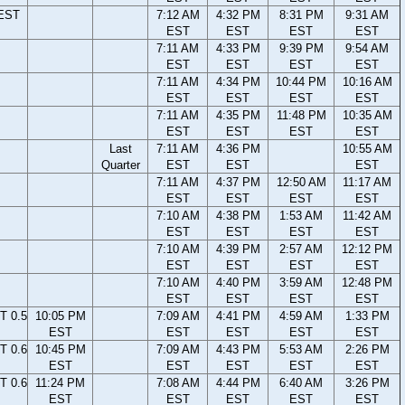
 EST
7:12 AM
4:32 PM
8:31 PM
9:31 AM
EST
EST
EST
EST
7:11 AM
4:33 PM
9:39 PM
9:54 AM
EST
EST
EST
EST
7:11 AM
4:34 PM
10:44 PM
10:16 AM
EST
EST
EST
EST
7:11 AM
4:35 PM
11:48 PM
10:35 AM
EST
EST
EST
EST
Last
7:11 AM
4:36 PM
10:55 AM
Quarter
EST
EST
EST
7:11 AM
4:37 PM
12:50 AM
11:17 AM
EST
EST
EST
EST
7:10 AM
4:38 PM
1:53 AM
11:42 AM
EST
EST
EST
EST
7:10 AM
4:39 PM
2:57 AM
12:12 PM
EST
EST
EST
EST
7:10 AM
4:40 PM
3:59 AM
12:48 PM
EST
EST
EST
EST
T 0.5
10:05 PM
7:09 AM
4:41 PM
4:59 AM
1:33 PM
EST
EST
EST
EST
EST
T 0.6
10:45 PM
7:09 AM
4:43 PM
5:53 AM
2:26 PM
EST
EST
EST
EST
EST
T 0.6
11:24 PM
7:08 AM
4:44 PM
6:40 AM
3:26 PM
EST
EST
EST
EST
EST