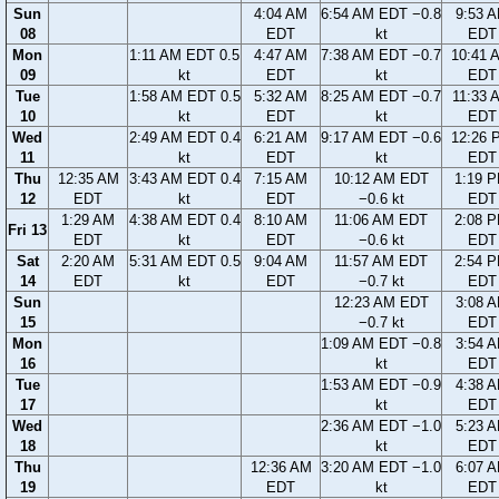
Sun
4:04 AM
6:54 AM EDT −0.8
9:53 
08
EDT
kt
EDT
Mon
1:11 AM EDT 0.5
4:47 AM
7:38 AM EDT −0.7
10:41 
09
kt
EDT
kt
EDT
Tue
1:58 AM EDT 0.5
5:32 AM
8:25 AM EDT −0.7
11:33 
10
kt
EDT
kt
EDT
Wed
2:49 AM EDT 0.4
6:21 AM
9:17 AM EDT −0.6
12:26 
11
kt
EDT
kt
EDT
Thu
12:35 AM
3:43 AM EDT 0.4
7:15 AM
10:12 AM EDT
1:19 
12
EDT
kt
EDT
−0.6 kt
EDT
1:29 AM
4:38 AM EDT 0.4
8:10 AM
11:06 AM EDT
2:08 
Fri 13
EDT
kt
EDT
−0.6 kt
EDT
Sat
2:20 AM
5:31 AM EDT 0.5
9:04 AM
11:57 AM EDT
2:54 
14
EDT
kt
EDT
−0.7 kt
EDT
Sun
12:23 AM EDT
3:08 
15
−0.7 kt
EDT
Mon
1:09 AM EDT −0.8
3:54 
16
kt
EDT
Tue
1:53 AM EDT −0.9
4:38 
17
kt
EDT
Wed
2:36 AM EDT −1.0
5:23 
18
kt
EDT
Thu
12:36 AM
3:20 AM EDT −1.0
6:07 
19
EDT
kt
EDT