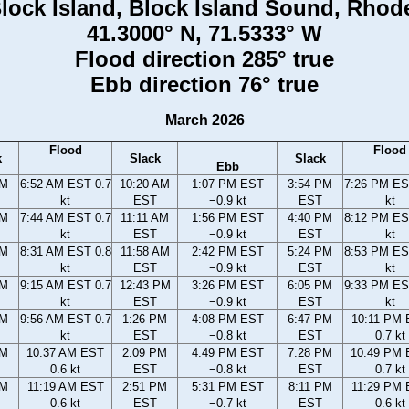
Block Island, Block Island Sound, Rhod
41.3000° N, 71.5333° W
Flood direction 285° true
Ebb direction 76° true
March 2026
Flood
Flood
k
Slack
Slack
Ebb
AM
6:52 AM EST 0.7
10:20 AM
1:07 PM EST
3:54 PM
7:26 PM ES
kt
EST
−0.9 kt
EST
kt
AM
7:44 AM EST 0.7
11:11 AM
1:56 PM EST
4:40 PM
8:12 PM ES
kt
EST
−0.9 kt
EST
kt
AM
8:31 AM EST 0.8
11:58 AM
2:42 PM EST
5:24 PM
8:53 PM ES
kt
EST
−0.9 kt
EST
kt
AM
9:15 AM EST 0.7
12:43 PM
3:26 PM EST
6:05 PM
9:33 PM ES
kt
EST
−0.9 kt
EST
kt
AM
9:56 AM EST 0.7
1:26 PM
4:08 PM EST
6:47 PM
10:11 PM
kt
EST
−0.8 kt
EST
0.7 kt
AM
10:37 AM EST
2:09 PM
4:49 PM EST
7:28 PM
10:49 PM
0.6 kt
EST
−0.8 kt
EST
0.7 kt
AM
11:19 AM EST
2:51 PM
5:31 PM EST
8:11 PM
11:29 PM
0.6 kt
EST
−0.7 kt
EST
0.6 kt