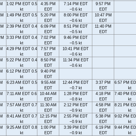
AM
1:02 PM EDT 0.5
4:35 PM
7:14 PM EDT
9:57 PM
kt
EDT
−0.6 kt
EDT
AM
1:49 PM EDT 0.5
5:20 PM
8:00 PM EDT
10:47 PM
kt
EDT
−0.6 kt
EDT
AM
2:39 PM EDT 0.4
6:09 PM
8:51 PM EDT
11:40 PM
kt
EDT
−0.5 kt
EDT
PM
3:33 PM EDT 0.4
7:02 PM
9:46 PM EDT
kt
EDT
−0.5 kt
PM
4:29 PM EDT 0.4
7:57 PM
10:41 PM EDT
kt
EDT
−0.6 kt
PM
5:22 PM EDT 0.4
8:50 PM
11:34 PM EDT
kt
EDT
−0.6 kt
PM
6:12 PM EDT 0.5
9:40 PM
kt
EDT
AM
6:23 AM EDT 0.5
9:55 AM
12:44 PM EDT
3:37 PM
6:57 PM ED
kt
EDT
−0.7 kt
EDT
kt
AM
7:11 AM EDT 0.6
10:44 AM
1:28 PM EDT
4:18 PM
7:40 PM ED
kt
EDT
−0.8 kt
EDT
kt
AM
7:57 AM EDT 0.7
11:30 AM
2:12 PM EDT
4:58 PM
8:21 PM ED
kt
EDT
−0.9 kt
EDT
kt
AM
8:41 AM EDT 0.7
12:15 PM
2:55 PM EDT
5:38 PM
9:02 PM ED
kt
EDT
−0.9 kt
EDT
kt
AM
9:25 AM EDT 0.8
1:00 PM
3:39 PM EDT
6:19 PM
9:44 PM ED
kt
EDT
−0.9 kt
EDT
kt