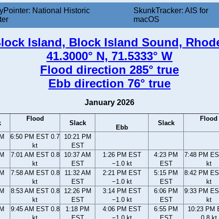
yPointer: National Historic
SkunkTracker: AIS for
ter
macOS
Block Island, Block Island Sound, Rhod
41.3000° N, 71.5333° W
Flood direction 285° true
Ebb direction 76° true
January 2026
Flood
Flood
k
Slack
Slack
Ebb
PM
6:50 PM EST 0.7
10:21 PM
kt
EST
AM
7:01 AM EST 0.8
10:37 AM
1:26 PM EST
4:23 PM
7:48 PM ES
kt
EST
−1.0 kt
EST
kt
AM
7:58 AM EST 0.8
11:32 AM
2:21 PM EST
5:15 PM
8:42 PM ES
kt
EST
−1.0 kt
EST
kt
AM
8:53 AM EST 0.8
12:26 PM
3:14 PM EST
6:06 PM
9:33 PM ES
kt
EST
−1.0 kt
EST
kt
AM
9:45 AM EST 0.8
1:18 PM
4:06 PM EST
6:55 PM
10:23 PM
kt
EST
−1.0 kt
EST
0.8 kt