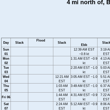
4 mi north of, 
Flood
Day
Slack
Slack
Slac
Ebb
Sun
12:39 AM EST
3:19 
01
−0.8 kt
EST
Mon
1:31 AM EST −0.9
4:13 
02
kt
EST
Tue
2:20 AM EST −1.0
5:03 
03
kt
EST
Wed
12:21 AM
3:05 AM EST −1.0
5:51 
04
EST
kt
EST
Thu
1:03 AM
3:49 AM EST −1.0
6:37 
05
EST
kt
EST
1:44 AM
4:31 AM EST −0.9
7:22 
Fri 06
EST
kt
EST
Sat
2:24 AM
5:12 AM EST −0.9
8:06 
07
EST
kt
EST