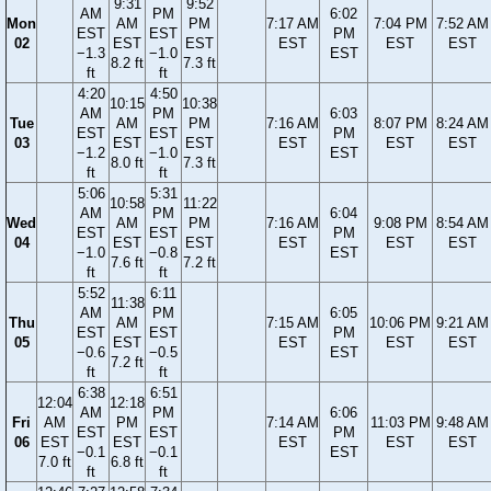
9:31
9:52
AM
PM
6:02
Mon
AM
PM
7:17 AM
7:04 PM
7:52 AM
EST
EST
PM
02
EST
EST
EST
EST
EST
−1.3
−1.0
EST
8.2 ft
7.3 ft
ft
ft
4:20
4:50
10:15
10:38
AM
PM
6:03
Tue
AM
PM
7:16 AM
8:07 PM
8:24 AM
EST
EST
PM
03
EST
EST
EST
EST
EST
−1.2
−1.0
EST
8.0 ft
7.3 ft
ft
ft
5:06
5:31
10:58
11:22
AM
PM
6:04
Wed
AM
PM
7:16 AM
9:08 PM
8:54 AM
EST
EST
PM
04
EST
EST
EST
EST
EST
−1.0
−0.8
EST
7.6 ft
7.2 ft
ft
ft
5:52
6:11
11:38
AM
PM
6:05
Thu
AM
7:15 AM
10:06 PM
9:21 AM
EST
EST
PM
05
EST
EST
EST
EST
−0.6
−0.5
EST
7.2 ft
ft
ft
6:38
6:51
12:04
12:18
AM
PM
6:06
Fri
AM
PM
7:14 AM
11:03 PM
9:48 AM
EST
EST
PM
06
EST
EST
EST
EST
EST
−0.1
−0.1
EST
7.0 ft
6.8 ft
ft
ft