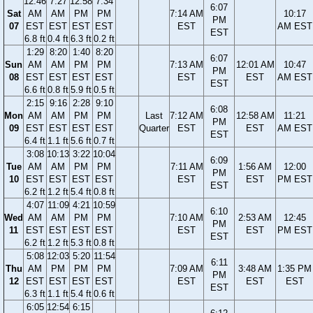
12:46
7:27
12:58
7:34
6:07
Sat
AM
AM
PM
PM
7:14 AM
10:17
PM
07
EST
EST
EST
EST
EST
AM EST
EST
6.8 ft
0.4 ft
6.3 ft
0.2 ft
1:29
8:20
1:40
8:20
6:07
Sun
AM
AM
PM
PM
7:13 AM
12:01 AM
10:47
PM
08
EST
EST
EST
EST
EST
EST
AM EST
EST
6.6 ft
0.8 ft
5.9 ft
0.5 ft
2:15
9:16
2:28
9:10
6:08
Mon
AM
AM
PM
PM
Last
7:12 AM
12:58 AM
11:21
PM
09
EST
EST
EST
EST
Quarter
EST
EST
AM EST
EST
6.4 ft
1.1 ft
5.6 ft
0.7 ft
3:08
10:13
3:22
10:04
6:09
Tue
AM
AM
PM
PM
7:11 AM
1:56 AM
12:00
PM
10
EST
EST
EST
EST
EST
EST
PM EST
EST
6.2 ft
1.2 ft
5.4 ft
0.8 ft
4:07
11:09
4:21
10:59
6:10
Wed
AM
AM
PM
PM
7:10 AM
2:53 AM
12:45
PM
11
EST
EST
EST
EST
EST
EST
PM EST
EST
6.2 ft
1.2 ft
5.3 ft
0.8 ft
5:08
12:03
5:20
11:54
6:11
Thu
AM
PM
PM
PM
7:09 AM
3:48 AM
1:35 PM
PM
12
EST
EST
EST
EST
EST
EST
EST
EST
6.3 ft
1.1 ft
5.4 ft
0.6 ft
6:05
12:54
6:15