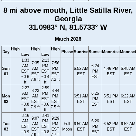
8 mi above mouth, Little Satilla River,
Georgia
31.0983° N, 81.5733° W
March 2026
High
High
High
Day
Phase
Sunrise
Sunset
Moonrise
Moonset
Low
Low
1:33
2:13
7:35
7:56
AM
PM
6:24
Sun
AM
PM
6:52 AM
4:46 PM
5:48 AM
EST
EST
PM
01
EST
EST
EST
EST
EST
−0.6
−0.4
EST
7.9 ft
7.2 ft
ft
ft
2:27
2:59
8:23
8:44
AM
PM
6:25
Mon
AM
PM
6:51 AM
5:51 PM
6:22 AM
EST
EST
PM
02
EST
EST
EST
EST
EST
−0.8
−0.6
EST
7.9 ft
7.5 ft
ft
ft
3:16
3:41
9:07
9:29
AM
PM
6:26
Tue
AM
PM
Full
6:50 AM
6:52 PM
6:52 AM
EST
EST
PM
03
EST
EST
Moon
EST
EST
EST
−0.9
−0.8
EST
7.9 ft
7.7 ft