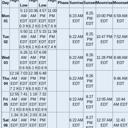
High
High
High
Day
Phase
Sunrise
Sunset
Moonrise
Moonset
Low
Low
5:13
10:36
4:57
11:00
8:25
Mon
AM
AM
PM
PM
6:23 AM
10:00 PM
6:59 AM
PM
01
EDT
EDT
EDT
EDT
EDT
EDT
EDT
EDT
0.3 ft
6.2 ft
0.3 ft
7.6 ft
5:50
11:17
5:33
11:39
8:25
Tue
AM
AM
PM
PM
6:22 AM
10:47 PM
7:52 AM
PM
02
EDT
EDT
EDT
EDT
EDT
EDT
EDT
EDT
0.5 ft
6.1 ft
0.4 ft
7.4 ft
6:26
11:57
6:09
8:26
Wed
AM
AM
PM
6:22 AM
11:28 PM
8:48 AM
PM
03
EDT
EDT
EDT
EDT
EDT
EDT
EDT
0.6 ft
6.1 ft
0.6 ft
12:16
7:03
12:38
6:48
8:26
Thu
AM
AM
PM
PM
6:22 AM
9:46 AM
PM
04
EDT
EDT
EDT
EDT
EDT
EDT
EDT
7.2 ft
0.7 ft
6.0 ft
0.7 ft
12:55
7:41
1:19
7:32
8:27
Fri
AM
AM
PM
PM
6:22 AM
12:05 AM
10:44
PM
05
EDT
EDT
EDT
EDT
EDT
EDT
AM EDT
EDT
7.1 ft
0.8 ft
6.0 ft
0.9 ft
1:34
8:24
2:03
8:24
8:27
Sat
AM
AM
PM
PM
6:22 AM
12:37 AM
11:43
PM
06
EDT
EDT
EDT
EDT
EDT
EDT
AM EDT
EDT