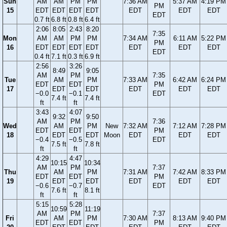
Sun
AM
AM
PM
PM
7:36 AM
5:37 AM
4:19 PM
PM
15
EDT
EDT
EDT
EDT
EDT
EDT
EDT
EDT
0.7 ft
6.8 ft
0.8 ft
6.4 ft
2:06
8:05
2:43
8:20
7:35
Mon
AM
AM
PM
PM
7:34 AM
6:11 AM
5:22 PM
PM
16
EDT
EDT
EDT
EDT
EDT
EDT
EDT
EDT
0.4 ft
7.1 ft
0.3 ft
6.9 ft
2:56
3:26
8:49
9:05
AM
PM
7:35
Tue
AM
PM
7:33 AM
6:42 AM
6:24 PM
EDT
EDT
PM
17
EDT
EDT
EDT
EDT
EDT
−0.0
−0.1
EDT
7.4 ft
7.4 ft
ft
ft
3:43
4:07
9:32
9:50
AM
PM
7:36
Wed
AM
PM
New
7:32 AM
7:12 AM
7:28 PM
EDT
EDT
PM
18
EDT
EDT
Moon
EDT
EDT
EDT
−0.4
−0.5
EDT
7.5 ft
7.8 ft
ft
ft
4:29
4:47
10:15
10:34
AM
PM
7:37
Thu
AM
PM
7:31 AM
7:42 AM
8:33 PM
EDT
EDT
PM
19
EDT
EDT
EDT
EDT
EDT
−0.6
−0.7
EDT
7.6 ft
8.1 ft
ft
ft
5:15
5:28
10:59
11:19
AM
PM
7:37
Fri
AM
PM
7:30 AM
8:13 AM
9:40 PM
EDT
EDT
PM