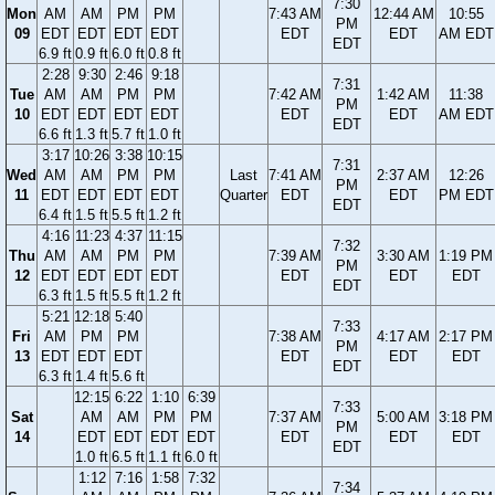
7:30
Mon
AM
AM
PM
PM
7:43 AM
12:44 AM
10:55
PM
09
EDT
EDT
EDT
EDT
EDT
EDT
AM EDT
EDT
6.9 ft
0.9 ft
6.0 ft
0.8 ft
2:28
9:30
2:46
9:18
7:31
Tue
AM
AM
PM
PM
7:42 AM
1:42 AM
11:38
PM
10
EDT
EDT
EDT
EDT
EDT
EDT
AM EDT
EDT
6.6 ft
1.3 ft
5.7 ft
1.0 ft
3:17
10:26
3:38
10:15
7:31
Wed
AM
AM
PM
PM
Last
7:41 AM
2:37 AM
12:26
PM
11
EDT
EDT
EDT
EDT
Quarter
EDT
EDT
PM EDT
EDT
6.4 ft
1.5 ft
5.5 ft
1.2 ft
4:16
11:23
4:37
11:15
7:32
Thu
AM
AM
PM
PM
7:39 AM
3:30 AM
1:19 PM
PM
12
EDT
EDT
EDT
EDT
EDT
EDT
EDT
EDT
6.3 ft
1.5 ft
5.5 ft
1.2 ft
5:21
12:18
5:40
7:33
Fri
AM
PM
PM
7:38 AM
4:17 AM
2:17 PM
PM
13
EDT
EDT
EDT
EDT
EDT
EDT
EDT
6.3 ft
1.4 ft
5.6 ft
12:15
6:22
1:10
6:39
7:33
Sat
AM
AM
PM
PM
7:37 AM
5:00 AM
3:18 PM
PM
14
EDT
EDT
EDT
EDT
EDT
EDT
EDT
EDT
1.0 ft
6.5 ft
1.1 ft
6.0 ft
1:12
7:16
1:58
7:32
7:34