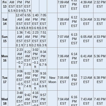
6:12
Fri
AM
PM
PM
7:09 AM
4:39 AM
2:32 PM
PM
13
EST
EST
EST
EST
EST
EST
EST
6.5 ft
0.9 ft
5.7 ft
12:47
6:55
1:40
7:05
6:12
Sat
AM
AM
PM
PM
7:08 AM
5:24 AM
3:31 PM
PM
14
EST
EST
EST
EST
EST
EST
EST
EST
0.4 ft
6.8 ft
0.6 ft
6.0 ft
1:36
7:41
2:23
7:51
6:13
Sun
AM
AM
PM
PM
7:07 AM
6:05 AM
4:33 PM
PM
15
EST
EST
EST
EST
EST
EST
EST
EST
0.1 ft
7.1 ft
0.2 ft
6.3 ft
2:23
3:02
8:22
8:34
AM
PM
6:14
Mon
AM
PM
7:06 AM
6:41 AM
5:36 PM
EST
EST
PM
16
EST
EST
EST
EST
EST
−0.2
−0.1
EST
7.3 ft
6.7 ft
ft
ft
3:06
3:39
9:02
9:16
AM
PM
6:15
Tue
AM
PM
New
7:05 AM
7:13 AM
6:38 PM
EST
EST
PM
17
EST
EST
Moon
EST
EST
EST
−0.5
−0.4
EST
7.4 ft
6.9 ft
ft
ft
3:48
4:16
9:42
9:57
AM
PM
6:16
Wed
AM
PM
7:04 AM
7:43 AM
7:40 PM
EST
EST
PM
18
EST
EST
EST
EST
EST
−0.7
−0.6
EST