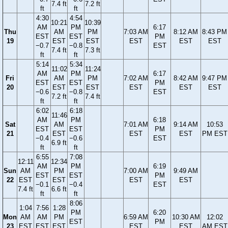
7.4 ft
7.2 ft
ft
ft
4:30
4:54
10:21
10:39
AM
PM
6:17
Thu
AM
PM
7:03 AM
8:12 AM
8:43 PM
EST
EST
PM
19
EST
EST
EST
EST
EST
−0.7
−0.8
EST
7.4 ft
7.3 ft
ft
ft
5:14
5:34
11:02
11:24
AM
PM
6:17
Fri
AM
PM
7:02 AM
8:42 AM
9:47 PM
EST
EST
PM
20
EST
EST
EST
EST
EST
−0.6
−0.8
EST
7.2 ft
7.4 ft
ft
ft
6:02
6:18
11:46
AM
PM
6:18
Sat
AM
7:01 AM
9:14 AM
10:53
EST
EST
PM
21
EST
EST
EST
PM EST
−0.4
−0.6
EST
6.9 ft
ft
ft
6:55
7:08
12:11
12:34
AM
PM
6:19
Sun
AM
PM
7:00 AM
9:49 AM
EST
EST
PM
22
EST
EST
EST
EST
−0.1
−0.4
EST
7.4 ft
6.6 ft
ft
ft
8:06
1:04
7:56
1:28
PM
6:20
Mon
AM
AM
PM
6:59 AM
10:30 AM
12:02
EST
PM
23
EST
EST
EST
EST
EST
AM EST