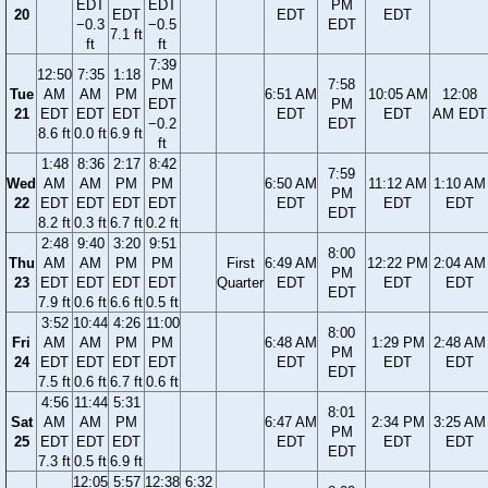
EDT
EDT
PM
20
EDT
EDT
EDT
−0.3
−0.5
EDT
7.1 ft
ft
ft
7:39
12:50
7:35
1:18
PM
7:58
Tue
AM
AM
PM
6:51 AM
10:05 AM
12:08
EDT
PM
21
EDT
EDT
EDT
EDT
EDT
AM EDT
−0.2
EDT
8.6 ft
0.0 ft
6.9 ft
ft
1:48
8:36
2:17
8:42
7:59
Wed
AM
AM
PM
PM
6:50 AM
11:12 AM
1:10 AM
PM
22
EDT
EDT
EDT
EDT
EDT
EDT
EDT
EDT
8.2 ft
0.3 ft
6.7 ft
0.2 ft
2:48
9:40
3:20
9:51
8:00
Thu
AM
AM
PM
PM
First
6:49 AM
12:22 PM
2:04 AM
PM
23
EDT
EDT
EDT
EDT
Quarter
EDT
EDT
EDT
EDT
7.9 ft
0.6 ft
6.6 ft
0.5 ft
3:52
10:44
4:26
11:00
8:00
Fri
AM
AM
PM
PM
6:48 AM
1:29 PM
2:48 AM
PM
24
EDT
EDT
EDT
EDT
EDT
EDT
EDT
EDT
7.5 ft
0.6 ft
6.7 ft
0.6 ft
4:56
11:44
5:31
8:01
Sat
AM
AM
PM
6:47 AM
2:34 PM
3:25 AM
PM
25
EDT
EDT
EDT
EDT
EDT
EDT
EDT
7.3 ft
0.5 ft
6.9 ft
12:05
5:57
12:38
6:32