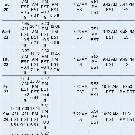
AM
PM
5:51
Tue
AM
PM
7:23 AM
8:42 AM
7:47 PM
EST
EST
PM
20
EST
EST
EST
EST
EST
−0.5
−0.2
EST
7.3 ft
6.5 ft
ft
ft
4:45
5:20
10:44
11:01
AM
PM
5:51
Wed
AM
PM
7:23 AM
9:13 AM
8:48 PM
EST
EST
PM
21
EST
EST
EST
EST
EST
−0.5
−0.3
EST
7.2 ft
6.6 ft
ft
ft
5:27
5:59
11:22
11:43
AM
PM
5:52
Thu
AM
PM
7:23 AM
9:41 AM
9:49 PM
EST
EST
PM
22
EST
EST
EST
EST
EST
−0.4
−0.4
EST
7.1 ft
6.7 ft
ft
ft
6:13
6:42
12:03
AM
PM
5:53
Fri
PM
7:22 AM
10:10 AM
10:50
EST
EST
PM
23
EST
EST
EST
PM EST
−0.2
−0.4
EST
6.9 ft
ft
ft
7:31
12:28
7:06
12:48
PM
5:54
Sat
AM
AM
PM
7:22 AM
10:39 AM
11:54
EST
PM
24
EST
EST
EST
EST
EST
PM EST
−0.3
EST
6.8 ft
0.1 ft
6.6 ft
ft
8:27