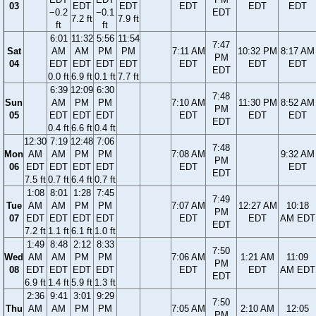
03
EDT
EDT
EDT
EDT
EDT
−0.2
−0.1
EDT
7.2 ft
7.9 ft
ft
ft
6:01
11:32
5:56
11:54
7:47
Sat
AM
AM
PM
PM
7:11 AM
10:32 PM
8:17 AM
PM
04
EDT
EDT
EDT
EDT
EDT
EDT
EDT
EDT
0.0 ft
6.9 ft
0.1 ft
7.7 ft
6:39
12:09
6:30
7:48
Sun
AM
PM
PM
7:10 AM
11:30 PM
8:52 AM
PM
05
EDT
EDT
EDT
EDT
EDT
EDT
EDT
0.4 ft
6.6 ft
0.4 ft
12:30
7:19
12:48
7:06
7:48
Mon
AM
AM
PM
PM
7:08 AM
9:32 AM
PM
06
EDT
EDT
EDT
EDT
EDT
EDT
EDT
7.5 ft
0.7 ft
6.4 ft
0.7 ft
1:08
8:01
1:28
7:45
7:49
Tue
AM
AM
PM
PM
7:07 AM
12:27 AM
10:18
PM
07
EDT
EDT
EDT
EDT
EDT
EDT
AM EDT
EDT
7.2 ft
1.1 ft
6.1 ft
1.0 ft
1:49
8:48
2:12
8:33
7:50
Wed
AM
AM
PM
PM
7:06 AM
1:21 AM
11:09
PM
08
EDT
EDT
EDT
EDT
EDT
EDT
AM EDT
EDT
6.9 ft
1.4 ft
5.9 ft
1.3 ft
2:36
9:41
3:01
9:29
7:50
Thu
AM
AM
PM
PM
7:05 AM
2:10 AM
12:05
PM