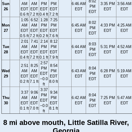
8:02
Sun
AM
AM
PM
PM
6:46 AM
3:35 PM
3:56 AM
PM
26
EDT
EDT
EDT
EDT
EDT
EDT
EDT
EDT
0.6 ft
7.2 ft
0.4 ft
7.2 ft
1:05
6:52
1:28
7:25
8:02
Mon
AM
AM
PM
PM
6:45 AM
4:33 PM
4:25 AM
PM
27
EDT
EDT
EDT
EDT
EDT
EDT
EDT
EDT
0.5 ft
7.2 ft
0.2 ft
7.6 ft
2:01
7:41
2:14
8:12
8:03
Tue
AM
AM
PM
PM
6:44 AM
5:31 PM
4:52 AM
PM
28
EDT
EDT
EDT
EDT
EDT
EDT
EDT
EDT
0.4 ft
7.2 ft
0.1 ft
7.9 ft
2:57
2:51
8:25
8:54
PM
8:04
Wed
AM
AM
PM
6:43 AM
6:28 PM
5:19 AM
EDT
PM
29
EDT
EDT
EDT
EDT
EDT
EDT
−0.0
EDT
0.2 ft
7.1 ft
8.0 ft
ft
3:37
3:37
9:06
9:34
PM
8:04
Thu
AM
AM
PM
6:42 AM
7:25 PM
5:47 AM
EDT
PM
30
EDT
EDT
EDT
EDT
EDT
EDT
−0.0
EDT
0.1 ft
7.0 ft
8.1 ft
ft
8 mi above mouth, Little Satilla River,
Georgia