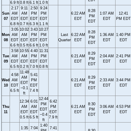
6.9 ft
0.8 ft
6.1 ft
1.0 ft
2:17
9:11
2:50
9:24
8:28
Sun
AM
AM
PM
PM
6:22 AM
1:07 AM
12:41
PM
07
EDT
EDT
EDT
EDT
EDT
EDT
PM EDT
EDT
6.8 ft
0.7 ft
6.3 ft
1.1 ft
3:05
10:02
3:43
10:27
8:28
Mon
AM
AM
PM
PM
Last
6:22 AM
1:36 AM
1:40 PM
PM
08
EDT
EDT
EDT
EDT
Quarter
EDT
EDT
EDT
EDT
6.6 ft
0.5 ft
6.6 ft
1.0 ft
3:58
10:55
4:40
11:31
8:29
Tue
AM
AM
PM
PM
6:21 AM
2:04 AM
2:41 PM
PM
09
EDT
EDT
EDT
EDT
EDT
EDT
EDT
EDT
6.5 ft
0.2 ft
7.0 ft
0.8 ft
11:48
4:58
5:41
AM
8:29
Wed
AM
PM
6:21 AM
2:33 AM
3:44 PM
EDT
PM
10
EDT
EDT
EDT
EDT
EDT
−0.1
EDT
6.5 ft
7.4 ft
ft
12:44
12:34
6:01
6:42
PM
8:30
Thu
AM
AM
PM
6:21 AM
3:06 AM
4:53 PM
EDT
PM
11
EDT
EDT
EDT
EDT
EDT
EDT
−0.4
EDT
0.5 ft
6.5 ft
7.9 ft
ft
1:40
1:35
7:04
7:41
PM
8:30