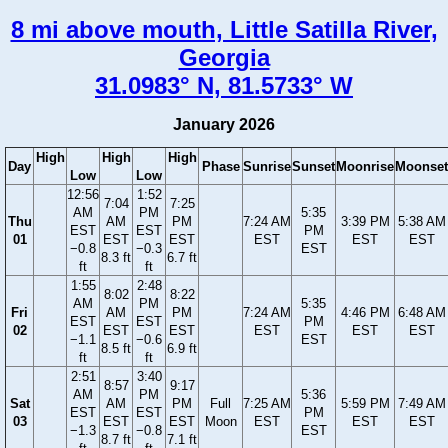
8 mi above mouth, Little Satilla River,
Georgia
31.0983° N, 81.5733° W
January 2026
High
High
High
Day
Phase
Sunrise
Sunset
Moonrise
Moonset
Low
Low
12:56
1:52
7:04
7:25
AM
PM
5:35
Thu
AM
PM
7:24 AM
3:39 PM
5:38 AM
EST
EST
PM
01
EST
EST
EST
EST
EST
−0.8
−0.3
EST
8.3 ft
6.7 ft
ft
ft
1:55
2:48
8:02
8:22
AM
PM
5:35
Fri
AM
PM
7:24 AM
4:46 PM
6:48 AM
EST
EST
PM
02
EST
EST
EST
EST
EST
−1.1
−0.6
EST
8.5 ft
6.9 ft
ft
ft
2:51
3:40
8:57
9:17
AM
PM
5:36
Sat
AM
PM
Full
7:25 AM
5:59 PM
7:49 AM
EST
EST
PM
03
EST
EST
Moon
EST
EST
EST
−1.3
−0.8
EST
8.7 ft
7.1 ft