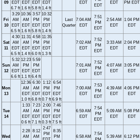
09
EDT
EDT
EDT
EDT
EDT
EDT
PM EDT
EDT
6.7 ft
1.6 ft
5.8 ft
1.4 ft
3:29
10:36
3:57
10:32
7:51
Fri
AM
AM
PM
PM
Last
7:04 AM
2:54 AM
1:04 PM
PM
10
EDT
EDT
EDT
EDT
Quarter
EDT
EDT
EDT
EDT
6.5 ft
1.6 ft
5.8 ft
1.4 ft
4:30
11:31
4:58
11:35
7:52
Sat
AM
AM
PM
PM
7:02 AM
3:33 AM
2:04 PM
PM
11
EDT
EDT
EDT
EDT
EDT
EDT
EDT
EDT
6.5 ft
1.4 ft
6.0 ft
1.3 ft
5:32
12:23
5:59
7:52
Sun
AM
PM
PM
7:01 AM
4:07 AM
3:05 PM
PM
12
EDT
EDT
EDT
EDT
EDT
EDT
EDT
6.6 ft
1.1 ft
6.4 ft
12:36
6:30
1:12
6:54
7:53
Mon
AM
AM
PM
PM
7:00 AM
4:39 AM
4:06 PM
PM
13
EDT
EDT
EDT
EDT
EDT
EDT
EDT
EDT
1.0 ft
6.8 ft
0.7 ft
6.9 ft
1:33
7:23
2:00
7:46
7:54
Tue
AM
AM
PM
PM
6:59 AM
5:09 AM
5:08 PM
PM
14
EDT
EDT
EDT
EDT
EDT
EDT
EDT
EDT
0.6 ft
7.1 ft
0.3 ft
7.5 ft
2:47
2:28
8:12
8:35
PM
7:54
Wed
AM
AM
PM
6:58 AM
5:39 AM
6:12 PM
EDT
PM