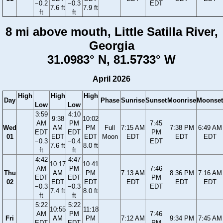
−0.2
−0.3
EDT
7.6 ft
7.9 ft
ft
ft
8 mi above mouth, Little Satilla River,
Georgia
31.0983° N, 81.5733° W
April 2026
High
High
High
Day
Phase
Sunrise
Sunset
Moonrise
Moonset
Low
Low
3:59
4:10
9:38
10:02
AM
PM
7:45
Wed
AM
PM
Full
7:15 AM
7:38 PM
6:49 AM
EDT
EDT
PM
01
EDT
EDT
Moon
EDT
EDT
EDT
−0.3
−0.4
EDT
7.6 ft
8.0 ft
ft
ft
4:42
4:47
10:17
10:41
AM
PM
7:46
Thu
AM
PM
7:13 AM
8:36 PM
7:16 AM
EDT
EDT
PM
02
EDT
EDT
EDT
EDT
EDT
−0.3
−0.3
EDT
7.4 ft
8.0 ft
ft
ft
5:22
5:22
10:55
11:18
AM
PM
7:46
Fri
AM
PM
7:12 AM
9:34 PM
7:45 AM
EDT
EDT
PM