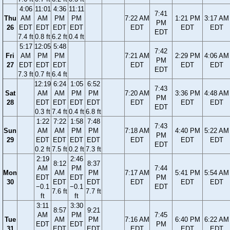
4:06
11:01
4:36
11:11
7:41
Thu
AM
AM
PM
PM
7:22 AM
1:21 PM
3:17 AM
PM
26
EDT
EDT
EDT
EDT
EDT
EDT
EDT
EDT
7.4 ft
0.8 ft
6.2 ft
0.4 ft
5:17
12:05
5:48
7:42
Fri
AM
PM
PM
7:21 AM
2:29 PM
4:06 AM
PM
27
EDT
EDT
EDT
EDT
EDT
EDT
EDT
7.3 ft
0.7 ft
6.4 ft
12:19
6:24
1:05
6:52
7:43
Sat
AM
AM
PM
PM
7:20 AM
3:36 PM
4:48 AM
PM
28
EDT
EDT
EDT
EDT
EDT
EDT
EDT
EDT
0.3 ft
7.4 ft
0.4 ft
6.8 ft
1:22
7:22
1:58
7:48
7:43
Sun
AM
AM
PM
PM
7:18 AM
4:40 PM
5:22 AM
PM
29
EDT
EDT
EDT
EDT
EDT
EDT
EDT
EDT
0.2 ft
7.5 ft
0.2 ft
7.3 ft
2:19
2:46
8:12
8:37
AM
PM
7:44
Mon
AM
PM
7:17 AM
5:41 PM
5:54 AM
EDT
EDT
PM
30
EDT
EDT
EDT
EDT
EDT
−0.1
−0.1
EDT
7.6 ft
7.7 ft
ft
ft
3:11
3:30
8:57
9:21
AM
PM
7:45
Tue
AM
PM
7:16 AM
6:40 PM
6:22 AM
EDT
EDT
PM
31
EDT
EDT
EDT
EDT
EDT