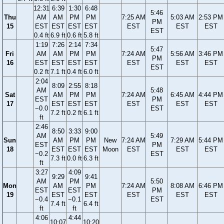
12:31
6:39
1:30
6:48
5:46
Thu
AM
AM
PM
PM
7:25 AM
5:03 AM
2:53 PM
PM
15
EST
EST
EST
EST
EST
EST
EST
EST
0.4 ft
6.9 ft
0.6 ft
5.8 ft
1:19
7:26
2:14
7:34
5:47
Fri
AM
AM
PM
PM
7:24 AM
5:56 AM
3:46 PM
PM
16
EST
EST
EST
EST
EST
EST
EST
EST
0.2 ft
7.1 ft
0.4 ft
6.0 ft
2:04
8:09
2:55
8:18
AM
5:48
Sat
AM
PM
PM
7:24 AM
6:45 AM
4:44 PM
EST
PM
17
EST
EST
EST
EST
EST
EST
−0.0
EST
7.2 ft
0.2 ft
6.1 ft
ft
2:46
8:50
3:33
9:00
AM
5:49
Sun
AM
PM
PM
New
7:24 AM
7:29 AM
5:44 PM
EST
PM
18
EST
EST
EST
Moon
EST
EST
EST
−0.2
EST
7.3 ft
0.0 ft
6.3 ft
ft
3:27
4:09
9:29
9:41
AM
PM
5:50
Mon
AM
PM
7:24 AM
8:08 AM
6:46 PM
EST
EST
PM
19
EST
EST
EST
EST
EST
−0.4
−0.1
EST
7.4 ft
6.4 ft
ft
ft
4:06
4:44
10:07
10:20