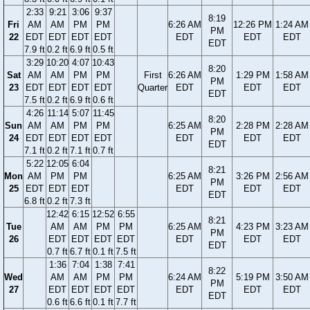
2:33
9:21
3:06
9:37
8:19
Fri
AM
AM
PM
PM
6:26 AM
12:26 PM
1:24 AM
PM
22
EDT
EDT
EDT
EDT
EDT
EDT
EDT
EDT
7.9 ft
0.2 ft
6.9 ft
0.5 ft
3:29
10:20
4:07
10:43
8:20
Sat
AM
AM
PM
PM
First
6:26 AM
1:29 PM
1:58 AM
PM
23
EDT
EDT
EDT
EDT
Quarter
EDT
EDT
EDT
EDT
7.5 ft
0.2 ft
6.9 ft
0.6 ft
4:26
11:14
5:07
11:45
8:20
Sun
AM
AM
PM
PM
6:25 AM
2:28 PM
2:28 AM
PM
24
EDT
EDT
EDT
EDT
EDT
EDT
EDT
EDT
7.1 ft
0.2 ft
7.1 ft
0.7 ft
5:22
12:05
6:04
8:21
Mon
AM
PM
PM
6:25 AM
3:26 PM
2:56 AM
PM
25
EDT
EDT
EDT
EDT
EDT
EDT
EDT
6.8 ft
0.2 ft
7.3 ft
12:42
6:15
12:52
6:55
8:21
Tue
AM
AM
PM
PM
6:25 AM
4:23 PM
3:23 AM
PM
26
EDT
EDT
EDT
EDT
EDT
EDT
EDT
EDT
0.7 ft
6.7 ft
0.1 ft
7.5 ft
1:36
7:04
1:38
7:41
8:22
Wed
AM
AM
PM
PM
6:24 AM
5:19 PM
3:50 AM
PM
27
EDT
EDT
EDT
EDT
EDT
EDT
EDT
EDT
0.6 ft
6.6 ft
0.1 ft
7.7 ft