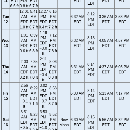
11
EDT
EDT
EDT
EDT
EDT
EDT
EDT
6.6 ft
0.8 ft
6.7 ft
12:01
5:41
12:27
6:16
8:12
Tue
AM
AM
PM
PM
6:32 AM
3:36 AM
3:53 PM
PM
12
EDT
EDT
EDT
EDT
EDT
EDT
EDT
EDT
1.0 ft
6.7 ft
0.4 ft
7.2 ft
1:19
1:01
6:39
7:12
PM
8:13
Wed
AM
AM
PM
6:32 AM
4:05 AM
4:57 PM
EDT
PM
13
EDT
EDT
EDT
EDT
EDT
EDT
−0.0
EDT
0.6 ft
6.8 ft
7.8 ft
ft
2:11
2:00
7:35
8:06
PM
8:14
Thu
AM
AM
PM
6:31 AM
4:37 AM
6:05 PM
EDT
PM
14
EDT
EDT
EDT
EDT
EDT
EDT
−0.4
EDT
0.2 ft
7.0 ft
8.3 ft
ft
2:56
3:02
8:29
8:58
AM
PM
8:14
Fri
AM
PM
6:30 AM
5:13 AM
7:17 PM
EDT
EDT
PM
15
EDT
EDT
EDT
EDT
EDT
−0.1
−0.7
EDT
7.1 ft
8.7 ft
ft
ft
3:51
3:53
9:23
9:52
AM
PM
8:15
Sat
AM
PM
New
6:30 AM
5:56 AM
8:32 PM
EDT
EDT
PM
16
EDT
EDT
Moon
EDT
EDT
EDT
−0.5
−1.0
EDT