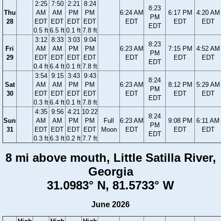
2:25
7:50
2:21
8:24
8:23
Thu
AM
AM
PM
PM
6:24 AM
6:17 PM
4:20 AM
PM
28
EDT
EDT
EDT
EDT
EDT
EDT
EDT
EDT
0.5 ft
6.5 ft
0.1 ft
7.8 ft
3:12
8:33
3:03
9:04
8:23
Fri
AM
AM
PM
PM
6:23 AM
7:15 PM
4:52 AM
PM
29
EDT
EDT
EDT
EDT
EDT
EDT
EDT
EDT
0.4 ft
6.4 ft
0.1 ft
7.8 ft
3:54
9:15
3:43
9:43
8:24
Sat
AM
AM
PM
PM
6:23 AM
8:12 PM
5:29 AM
PM
30
EDT
EDT
EDT
EDT
EDT
EDT
EDT
EDT
0.3 ft
6.4 ft
0.1 ft
7.8 ft
4:35
9:56
4:21
10:22
8:24
Sun
AM
AM
PM
PM
Full
6:23 AM
9:08 PM
6:11 AM
PM
31
EDT
EDT
EDT
EDT
Moon
EDT
EDT
EDT
EDT
0.3 ft
6.3 ft
0.2 ft
7.7 ft
8 mi above mouth, Little Satilla River,
Georgia
31.0983° N, 81.5733° W
June 2026