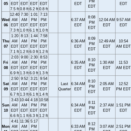
PM
05
EDT
EDT
EDT
EDT
EDT
EDT
EDT
7.5 ft
0.8 ft
6.2 ft
0.8 ft
12:40
7:30
1:01
7:13
8:08
Wed
AM
AM
PM
PM
6:37 AM
12:04 AM
9:57 AM
PM
06
EDT
EDT
EDT
EDT
EDT
EDT
EDT
EDT
7.3 ft
1.0 ft
6.1 ft
1.0 ft
1:20
8:13
1:44
7:58
8:09
Thu
AM
AM
PM
PM
6:36 AM
12:49 AM
10:54
PM
07
EDT
EDT
EDT
EDT
EDT
EDT
AM EDT
EDT
7.1 ft
1.2 ft
6.0 ft
1.2 ft
2:03
9:00
2:30
8:53
8:10
Fri
AM
AM
PM
PM
6:35 AM
1:30 AM
11:53
PM
08
EDT
EDT
EDT
EDT
EDT
EDT
AM EDT
EDT
6.9 ft
1.3 ft
6.0 ft
1.3 ft
2:50
9:52
3:21
9:54
8:10
Sat
AM
AM
PM
PM
Last
6:34 AM
2:05 AM
12:52
PM
09
EDT
EDT
EDT
EDT
Quarter
EDT
EDT
PM EDT
EDT
6.7 ft
1.3 ft
6.1 ft
1.4 ft
3:43
10:44
4:18
10:58
8:11
Sun
AM
AM
PM
PM
6:34 AM
2:37 AM
1:51 PM
PM
10
EDT
EDT
EDT
EDT
EDT
EDT
EDT
EDT
6.6 ft
1.1 ft
6.3 ft
1.2 ft
4:41
11:36
5:17
8:12
Mon
AM
AM
PM
6:33 AM
3:07 AM
2:51 PM
PM