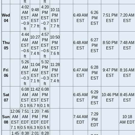
ft
ft
4:02
4:20
9:48
10:11
AM
PM
6:26
Wed
AM
PM
6:49 AM
7:51 PM
7:20 AM
EST
EST
PM
04
EST
EST
EST
EST
EST
−0.9
−0.7
EST
7.7 ft
7.7 ft
ft
ft
4:44
4:57
10:27
10:50
AM
PM
6:27
Thu
AM
PM
6:48 AM
8:50 PM
7:48 AM
EST
EST
PM
05
EST
EST
EST
EST
EST
−0.6
−0.6
EST
7.4 ft
7.6 ft
ft
ft
5:26
5:32
11:04
11:28
AM
PM
6:28
Fri
AM
PM
6:47 AM
9:47 PM
8:16 AM
EST
EST
PM
06
EST
EST
EST
EST
EST
−0.3
−0.3
EST
7.1 ft
7.4 ft
ft
ft
6:08
11:42
6:08
6:29
Sat
AM
AM
PM
6:45 AM
10:46 PM
8:45 AM
PM
07
EST
EST
EST
EST
EST
EST
EST
0.1 ft
6.7 ft
0.1 ft
12:06
7:51
1:20
7:46
7:29
Sun
AM
AM
PM
PM
7:44 AM
10:18
PM
08
EST
EDT
EDT
EDT
EDT
AM EDT
EDT
7.1 ft
0.5 ft
6.3 ft
0.5 ft
1:45
8:38
2:01
8:28