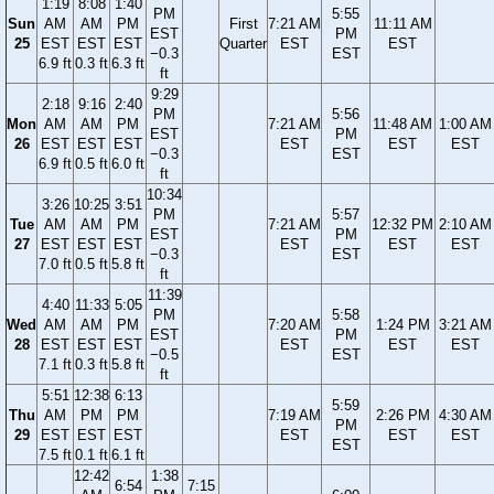
1:19
8:08
1:40
PM
5:55
Sun
AM
AM
PM
First
7:21 AM
11:11 AM
EST
PM
25
EST
EST
EST
Quarter
EST
EST
−0.3
EST
6.9 ft
0.3 ft
6.3 ft
ft
9:29
2:18
9:16
2:40
PM
5:56
Mon
AM
AM
PM
7:21 AM
11:48 AM
1:00 AM
EST
PM
26
EST
EST
EST
EST
EST
EST
−0.3
EST
6.9 ft
0.5 ft
6.0 ft
ft
10:34
3:26
10:25
3:51
PM
5:57
Tue
AM
AM
PM
7:21 AM
12:32 PM
2:10 AM
EST
PM
27
EST
EST
EST
EST
EST
EST
−0.3
EST
7.0 ft
0.5 ft
5.8 ft
ft
11:39
4:40
11:33
5:05
PM
5:58
Wed
AM
AM
PM
7:20 AM
1:24 PM
3:21 AM
EST
PM
28
EST
EST
EST
EST
EST
EST
−0.5
EST
7.1 ft
0.3 ft
5.8 ft
ft
5:51
12:38
6:13
5:59
Thu
AM
PM
PM
7:19 AM
2:26 PM
4:30 AM
PM
29
EST
EST
EST
EST
EST
EST
EST
7.5 ft
0.1 ft
6.1 ft
12:42
1:38
6:54
7:15