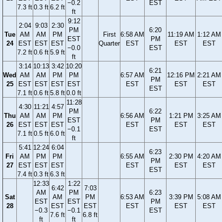
−0.2
EST
7.3 ft
0.3 ft
6.2 ft
ft
9:12
2:04
9:03
2:30
PM
6:20
Tue
AM
AM
PM
First
6:58 AM
11:19 AM
1:12 AM
EST
PM
24
EST
EST
EST
Quarter
EST
EST
EST
−0.0
EST
7.2 ft
0.6 ft
5.9 ft
ft
3:14
10:13
3:42
10:20
6:21
Wed
AM
AM
PM
PM
6:57 AM
12:16 PM
2:21 AM
PM
25
EST
EST
EST
EST
EST
EST
EST
EST
7.1 ft
0.6 ft
5.8 ft
0.0 ft
11:28
4:30
11:21
4:57
PM
6:22
Thu
AM
AM
PM
6:56 AM
1:21 PM
3:25 AM
EST
PM
26
EST
EST
EST
EST
EST
EST
−0.1
EST
7.1 ft
0.5 ft
6.0 ft
ft
5:41
12:24
6:04
6:23
Fri
AM
PM
PM
6:55 AM
2:30 PM
4:20 AM
PM
27
EST
EST
EST
EST
EST
EST
EST
7.4 ft
0.3 ft
6.3 ft
12:33
1:22
6:42
7:03
AM
PM
6:23
Sat
AM
PM
6:53 AM
3:39 PM
5:08 AM
EST
EST
PM
28
EST
EST
EST
EST
EST
−0.3
−0.1
EST
7.6 ft
6.8 ft
ft
ft