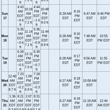
7.2 ft
9.0 ft
ft
ft
4:43
4:44
10:18
10:48
AM
PM
8:16
Sun
AM
PM
6:29 AM
6:47 AM
9:46 PM
EDT
EDT
PM
17
EDT
EDT
EDT
EDT
EDT
−0.6
−1.0
EDT
7.2 ft
9.0 ft
ft
ft
5:35
5:36
11:14
11:44
AM
PM
8:16
Mon
AM
PM
6:28 AM
7:48 AM
10:55
EDT
EDT
PM
18
EDT
EDT
EDT
EDT
PM EDT
−0.6
−0.9
EDT
7.1 ft
8.9 ft
ft
ft
6:28
6:30
12:11
AM
PM
8:17
Tue
PM
6:28 AM
8:56 AM
11:55
EDT
EDT
PM
19
EDT
EDT
EDT
PM EDT
−0.5
−0.7
EDT
7.0 ft
ft
ft
7:23
7:28
12:40
1:09
AM
PM
8:18
Wed
AM
PM
6:27 AM
10:08 AM
EDT
EDT
PM
20
EDT
EDT
EDT
EDT
−0.2
−0.3
EDT
8.7 ft
6.9 ft
ft
ft
1:36
8:21
2:07
8:31
8:18
Thu
AM
AM
PM
PM
6:27 AM
11:18 AM
12:44
PM
21
EDT
EDT
EDT
EDT
EDT
EDT
AM EDT
EDT
8.3 ft
0.0 ft
6.9 ft
0.1 ft