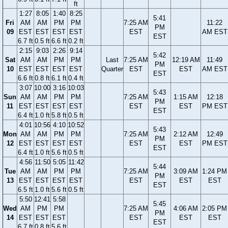
ft
1:27
8:05
1:40
8:25
5:41
Fri
AM
AM
PM
PM
7:25 AM
11:22
PM
09
EST
EST
EST
EST
EST
AM EST
EST
6.7 ft
0.5 ft
6.6 ft
0.2 ft
2:15
9:03
2:26
9:14
5:42
Sat
AM
AM
PM
PM
Last
7:25 AM
12:19 AM
11:49
PM
10
EST
EST
EST
EST
Quarter
EST
EST
AM EST
EST
6.6 ft
0.8 ft
6.1 ft
0.4 ft
3:07
10:00
3:16
10:03
5:43
Sun
AM
AM
PM
PM
7:25 AM
1:15 AM
12:18
PM
11
EST
EST
EST
EST
EST
EST
PM EST
EST
6.4 ft
1.0 ft
5.8 ft
0.5 ft
4:01
10:56
4:10
10:52
5:43
Mon
AM
AM
PM
PM
7:25 AM
2:12 AM
12:49
PM
12
EST
EST
EST
EST
EST
EST
PM EST
EST
6.4 ft
1.0 ft
5.6 ft
0.5 ft
4:56
11:50
5:05
11:42
5:44
Tue
AM
AM
PM
PM
7:25 AM
3:09 AM
1:24 PM
PM
13
EST
EST
EST
EST
EST
EST
EST
EST
6.5 ft
1.0 ft
5.6 ft
0.5 ft
5:50
12:41
5:58
5:45
Wed
AM
PM
PM
7:25 AM
4:06 AM
2:05 PM
PM
14
EST
EST
EST
EST
EST
EST
EST
6.7 ft
0.8 ft
5.6 ft