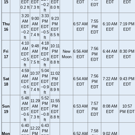
15
EDT
EDT
EDT
EDT
EDT
EDT
−0.2
EDT
0.2 ft
7.3 ft
8.0 ft
ft
3:20
3:33
9:00
9:23
AM
PM
7:55
Thu
AM
PM
6:57 AM
6:10 AM
7:19 PM
EDT
EDT
PM
16
EDT
EDT
EDT
EDT
EDT
−0.2
−0.5
EDT
7.4 ft
8.5 ft
ft
ft
4:10
4:18
9:48
10:11
AM
PM
7:56
Fri
AM
PM
New
6:56 AM
6:44 AM
8:30 PM
EDT
EDT
PM
17
EDT
EDT
Moon
EDT
EDT
EDT
−0.5
−0.8
EDT
7.5 ft
8.8 ft
ft
ft
4:59
5:04
10:37
11:02
AM
PM
7:56
Sat
AM
PM
6:54 AM
7:22 AM
9:43 PM
EDT
EDT
PM
18
EDT
EDT
EDT
EDT
EDT
−0.6
−0.9
EDT
7.4 ft
8.9 ft
ft
ft
5:48
5:52
11:29
11:55
AM
PM
7:57
Sun
AM
PM
6:53 AM
8:08 AM
10:57
EDT
EDT
PM
19
EDT
EDT
EDT
EDT
PM EDT
−0.6
−0.8
EDT
7.3 ft
8.8 ft
ft
ft
6:40
6:43
12:22
AM
PM
7:58
Mon
PM
6:52 AM
9:02 AM