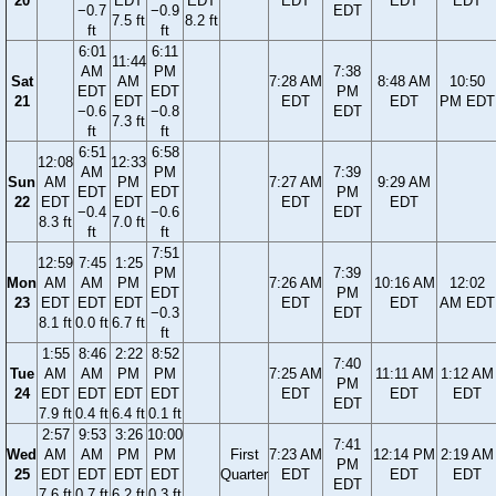
20
EDT
EDT
EDT
EDT
EDT
−0.7
−0.9
EDT
7.5 ft
8.2 ft
ft
ft
6:01
6:11
11:44
AM
PM
7:38
Sat
AM
7:28 AM
8:48 AM
10:50
EDT
EDT
PM
21
EDT
EDT
EDT
PM EDT
−0.6
−0.8
EDT
7.3 ft
ft
ft
6:51
6:58
12:08
12:33
AM
PM
7:39
Sun
AM
PM
7:27 AM
9:29 AM
EDT
EDT
PM
22
EDT
EDT
EDT
EDT
−0.4
−0.6
EDT
8.3 ft
7.0 ft
ft
ft
7:51
12:59
7:45
1:25
PM
7:39
Mon
AM
AM
PM
7:26 AM
10:16 AM
12:02
EDT
PM
23
EDT
EDT
EDT
EDT
EDT
AM EDT
−0.3
EDT
8.1 ft
0.0 ft
6.7 ft
ft
1:55
8:46
2:22
8:52
7:40
Tue
AM
AM
PM
PM
7:25 AM
11:11 AM
1:12 AM
PM
24
EDT
EDT
EDT
EDT
EDT
EDT
EDT
EDT
7.9 ft
0.4 ft
6.4 ft
0.1 ft
2:57
9:53
3:26
10:00
7:41
Wed
AM
AM
PM
PM
First
7:23 AM
12:14 PM
2:19 AM
PM
25
EDT
EDT
EDT
EDT
Quarter
EDT
EDT
EDT
EDT
7.6 ft
0.7 ft
6.2 ft
0.3 ft