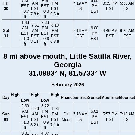
AM
PM
6:00
Fri
AM
PM
7:19 AM
3:35 PM
5:33 AM
EST
EST
PM
30
EST
EST
EST
EST
EST
−0.7
−0.3
EST
7.8 ft
6.5 ft
ft
ft
1:43
2:33
7:51
8:10
AM
PM
6:00
Sat
AM
PM
7:18 AM
4:46 PM
6:28 AM
EST
EST
PM
31
EST
EST
EST
EST
EST
−1.0
−0.6
EST
8.1 ft
6.8 ft
ft
ft
8 mi above mouth, Little Satilla River,
Georgia
31.0983° N, 81.5733° W
February 2026
High
High
High
Day
Phase
Sunrise
Sunset
Moonrise
Moonset
Low
Low
2:39
3:22
8:43
9:03
AM
PM
6:01
Sun
AM
PM
Full
7:18 AM
5:57 PM
7:13 AM
EST
EST
PM
01
EST
EST
Moon
EST
EST
EST
−1.3
−0.9
EST
8.2 ft
7.1 ft
ft
ft
3:31
4:07