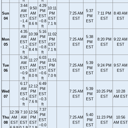
ft
ft
3:44
4:29
9:50
10:11
AM
PM
5:37
Sun
AM
PM
7:25 AM
7:11 PM
8:40 AM
EST
EST
PM
04
EST
EST
EST
EST
EST
−1.4
−0.8
EST
8.6 ft
7.1 ft
ft
ft
4:35
5:16
10:39
11:02
AM
PM
5:38
Mon
AM
PM
7:25 AM
8:20 PM
9:22 AM
EST
EST
PM
05
EST
EST
EST
EST
EST
−1.2
−0.8
EST
8.4 ft
7.1 ft
ft
ft
5:26
6:03
11:27
11:51
AM
PM
5:39
Tue
AM
PM
7:25 AM
9:24 PM
9:57 AM
EST
EST
PM
06
EST
EST
EST
EST
EST
−0.9
−0.6
EST
8.0 ft
7.0 ft
ft
ft
6:17
6:49
12:12
AM
PM
5:39
Wed
PM
7:25 AM
10:25 PM
10:28
EST
EST
PM
07
EST
EST
EST
AM EST
−0.4
−0.3
EST
7.6 ft
ft
ft
7:37
12:39
7:10
12:56
PM
5:40
Thu
AM
AM
PM
7:25 AM
11:23 PM
10:56
EST
PM
08
EST
EST
EST
EST
EST
AM EST
−0.0
EST
6.9 ft
0.1 ft
7.1 ft