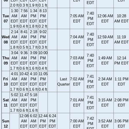
06
EDT
EDT
EDT
EDT
EDT
EDT
EDT
2.0 ft
0.3 ft
1.9 ft
0.1 ft
1:30
7:56
1:34
8:13
7:40
Tue
AM
AM
PM
PM
7:05 AM
12:06 AM
10:28
PM
07
EDT
EDT
EDT
EDT
EDT
EDT
AM EDT
EDT
1.9 ft
0.4 ft
1.8 ft
0.2 ft
2:14
8:41
2:18
9:02
7:40
Wed
AM
AM
PM
PM
7:04 AM
12:59 AM
11:19
PM
08
EDT
EDT
EDT
EDT
EDT
EDT
AM EDT
EDT
1.8 ft
0.5 ft
1.7 ft
0.3 ft
3:04
9:36
3:09
10:00
7:40
Thu
AM
AM
PM
PM
7:03 AM
1:49 AM
12:14
PM
09
EDT
EDT
EDT
EDT
EDT
EDT
PM EDT
EDT
1.7 ft
0.6 ft
1.6 ft
0.4 ft
4:01
10:42
4:10
11:05
7:41
Fri
AM
AM
PM
PM
Last
7:02 AM
2:34 AM
1:11 PM
PM
10
EDT
EDT
EDT
EDT
Quarter
EDT
EDT
EDT
EDT
1.7 ft
0.6 ft
1.6 ft
0.4 ft
5:02
11:47
5:18
7:41
Sat
AM
AM
PM
7:01 AM
3:15 AM
2:08 PM
PM
11
EDT
EDT
EDT
EDT
EDT
EDT
EDT
1.7 ft
0.6 ft
1.6 ft
12:08
6:02
12:44
6:24
7:42
Sun
AM
AM
PM
PM
7:00 AM
3:52 AM
3:06 PM
PM
12
EDT
EDT
EDT
EDT
EDT
EDT
EDT
EDT