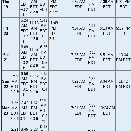
Thu
AM
PM
7:25 AM
7:38 AM
8:23 PM
EDT
EDT
PM
19
EDT
EDT
EDT
EDT
EDT
−0.2
−0.4
EDT
2.2 ft
2.3 ft
ft
ft
5:24
5:41
11:15
11:48
AM
PM
7:31
Fri
AM
PM
7:24 AM
8:13 AM
9:27 PM
EDT
EDT
PM
20
EDT
EDT
EDT
EDT
EDT
−0.2
−0.5
EDT
2.2 ft
2.4 ft
ft
ft
6:09
6:26
11:57
AM
PM
7:32
Sat
AM
7:23 AM
8:51 AM
10:34
EDT
EDT
PM
21
EDT
EDT
EDT
PM EDT
−0.2
−0.5
EDT
2.2 ft
ft
ft
6:56
7:15
12:36
12:42
AM
PM
7:32
Sun
AM
PM
7:22 AM
9:34 AM
11:42
EDT
EDT
PM
22
EDT
EDT
EDT
EDT
PM EDT
−0.1
−0.4
EDT
2.3 ft
2.1 ft
ft
ft
8:10
1:26
7:47
1:32
PM
7:33
Mon
AM
AM
PM
7:21 AM
10:24 AM
EDT
PM
23
EDT
EDT
EDT
EDT
EDT
−0.3
EDT
2.2 ft
0.1 ft
2.0 ft
ft
9:13
2:21
8:45
2:28