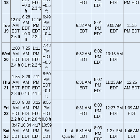
18
EDT
EDT
EDT
PM EDT
−0.0
−0.5
EDT
2.3 ft
ft
ft
6:28
6:49
12:07
12:16
AM
PM
8:01
Tue
AM
PM
6:32 AM
9:05 AM
11:35
EDT
EDT
PM
19
EDT
EDT
EDT
EDT
PM EDT
−0.0
−0.4
EDT
2.5 ft
2.2 ft
ft
ft
7:48
1:00
7:25
1:11
PM
8:02
Wed
AM
AM
PM
6:32 AM
10:15 AM
EDT
PM
20
EDT
EDT
EDT
EDT
EDT
−0.3
EDT
2.4 ft
0.1 ft
2.2 ft
ft
8:50
1:55
8:26
2:11
PM
8:02
Thu
AM
AM
PM
6:31 AM
11:23 AM
12:26
EDT
PM
21
EDT
EDT
EDT
EDT
EDT
AM EDT
−0.1
EDT
2.3 ft
0.1 ft
2.1 ft
ft
2:50
9:30
3:12
9:55
8:03
Fri
AM
AM
PM
PM
6:31 AM
12:27 PM
1:09 AM
PM
22
EDT
EDT
EDT
EDT
EDT
EDT
EDT
EDT
2.2 ft
0.1 ft
2.0 ft
0.0 ft
3:47
10:34
4:17
10:59
8:03
Sat
AM
AM
PM
PM
First
6:31 AM
1:27 PM
1:46 AM
PM
23
EDT
EDT
EDT
EDT
Quarter
EDT
EDT
EDT
EDT