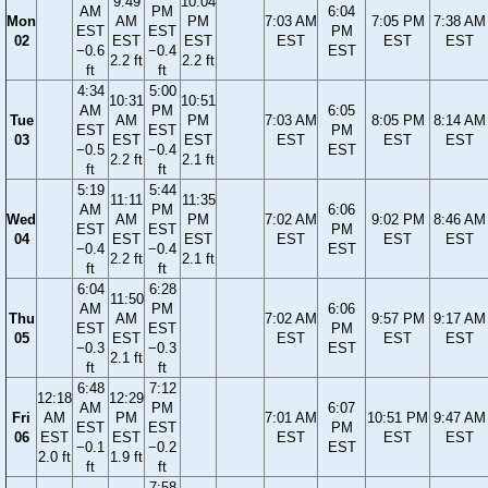
9:49
10:04
AM
PM
6:04
Mon
AM
PM
7:03 AM
7:05 PM
7:38 AM
EST
EST
PM
02
EST
EST
EST
EST
EST
−0.6
−0.4
EST
2.2 ft
2.2 ft
ft
ft
4:34
5:00
10:31
10:51
AM
PM
6:05
Tue
AM
PM
7:03 AM
8:05 PM
8:14 AM
EST
EST
PM
03
EST
EST
EST
EST
EST
−0.5
−0.4
EST
2.2 ft
2.1 ft
ft
ft
5:19
5:44
11:11
11:35
AM
PM
6:06
Wed
AM
PM
7:02 AM
9:02 PM
8:46 AM
EST
EST
PM
04
EST
EST
EST
EST
EST
−0.4
−0.4
EST
2.2 ft
2.1 ft
ft
ft
6:04
6:28
11:50
AM
PM
6:06
Thu
AM
7:02 AM
9:57 PM
9:17 AM
EST
EST
PM
05
EST
EST
EST
EST
−0.3
−0.3
EST
2.1 ft
ft
ft
6:48
7:12
12:18
12:29
AM
PM
6:07
Fri
AM
PM
7:01 AM
10:51 PM
9:47 AM
EST
EST
PM
06
EST
EST
EST
EST
EST
−0.1
−0.2
EST
2.0 ft
1.9 ft
ft
ft
7:58