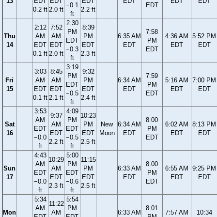
13
EDT
EDT
EDT
EDT
EDT
EDT
−0.1
EDT
0.2 ft
2.0 ft
2.2 ft
ft
2:30
2:12
7:52
8:39
PM
7:58
Thu
AM
AM
PM
6:35 AM
4:36 AM
5:52 PM
EDT
PM
14
EDT
EDT
EDT
EDT
EDT
EDT
−0.3
EDT
0.1 ft
2.0 ft
2.3 ft
ft
3:19
3:03
8:45
9:32
PM
7:59
Fri
AM
AM
PM
6:34 AM
5:16 AM
7:00 PM
EDT
PM
15
EDT
EDT
EDT
EDT
EDT
EDT
−0.5
EDT
0.1 ft
2.1 ft
2.4 ft
ft
3:53
4:09
9:37
10:23
AM
PM
8:00
Sat
AM
PM
New
6:34 AM
6:02 AM
8:13 PM
EDT
EDT
PM
16
EDT
EDT
Moon
EDT
EDT
EDT
−0.0
−0.5
EDT
2.2 ft
2.5 ft
ft
ft
4:43
5:00
10:29
11:15
AM
PM
8:00
Sun
AM
PM
6:33 AM
6:55 AM
9:25 PM
EDT
EDT
PM
17
EDT
EDT
EDT
EDT
EDT
−0.0
−0.6
EDT
2.3 ft
2.5 ft
ft
ft
5:34
5:54
11:22
AM
PM
8:01
Mon
AM
6:33 AM
7:57 AM
10:34
EDT
EDT
PM