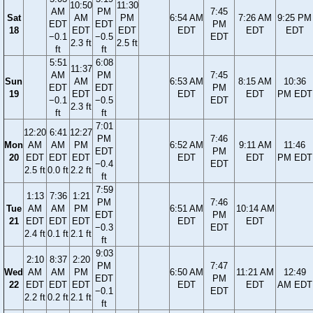
10:50
11:30
AM
PM
7:45
Sat
AM
PM
6:54 AM
7:26 AM
9:25 PM
EDT
EDT
PM
18
EDT
EDT
EDT
EDT
EDT
−0.1
−0.5
EDT
2.3 ft
2.5 ft
ft
ft
5:51
6:08
11:37
AM
PM
7:45
Sun
AM
6:53 AM
8:15 AM
10:36
EDT
EDT
PM
19
EDT
EDT
EDT
PM EDT
−0.1
−0.5
EDT
2.3 ft
ft
ft
7:01
12:20
6:41
12:27
PM
7:46
Mon
AM
AM
PM
6:52 AM
9:11 AM
11:46
EDT
PM
20
EDT
EDT
EDT
EDT
EDT
PM EDT
−0.4
EDT
2.5 ft
0.0 ft
2.2 ft
ft
7:59
1:13
7:36
1:21
PM
7:46
Tue
AM
AM
PM
6:51 AM
10:14 AM
EDT
PM
21
EDT
EDT
EDT
EDT
EDT
−0.3
EDT
2.4 ft
0.1 ft
2.1 ft
ft
9:03
2:10
8:37
2:20
PM
7:47
Wed
AM
AM
PM
6:50 AM
11:21 AM
12:49
EDT
PM
22
EDT
EDT
EDT
EDT
EDT
AM EDT
−0.1
EDT
2.2 ft
0.2 ft
2.1 ft
ft