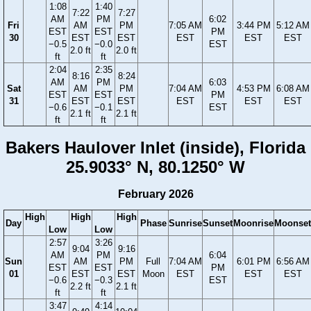
1:08
1:40
7:22
7:27
AM
PM
6:02
Fri
AM
PM
7:05 AM
3:44 PM
5:12 AM
EST
EST
PM
30
EST
EST
EST
EST
EST
−0.5
−0.0
EST
2.0 ft
2.0 ft
ft
ft
2:04
2:35
8:16
8:24
AM
PM
6:03
Sat
AM
PM
7:04 AM
4:53 PM
6:08 AM
EST
EST
PM
31
EST
EST
EST
EST
EST
−0.6
−0.1
EST
2.1 ft
2.1 ft
ft
ft
Bakers Haulover Inlet (inside), Florida
25.9033° N, 80.1250° W
February 2026
High
High
High
Day
Phase
Sunrise
Sunset
Moonrise
Moonset
Low
Low
2:57
3:26
9:04
9:16
AM
PM
6:04
Sun
AM
PM
Full
7:04 AM
6:01 PM
6:56 AM
EST
EST
PM
01
EST
EST
Moon
EST
EST
EST
−0.6
−0.3
EST
2.2 ft
2.1 ft
ft
ft
3:47
4:14