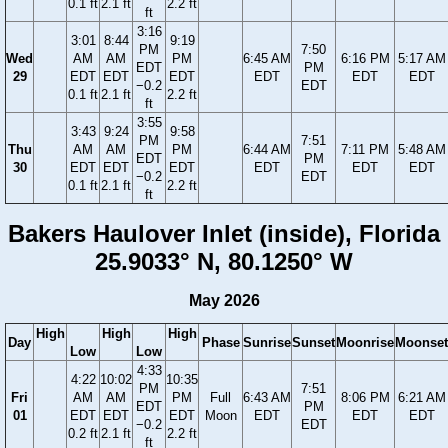
0.1 ft
2.1 ft
2.2 ft
ft
3:16
3:01
8:44
9:19
PM
7:50
Wed
AM
AM
PM
6:45 AM
6:16 PM
5:17 AM
EDT
PM
29
EDT
EDT
EDT
EDT
EDT
EDT
−0.2
EDT
0.1 ft
2.1 ft
2.2 ft
ft
3:55
3:43
9:24
9:58
PM
7:51
Thu
AM
AM
PM
6:44 AM
7:11 PM
5:48 AM
EDT
PM
30
EDT
EDT
EDT
EDT
EDT
EDT
−0.2
EDT
0.1 ft
2.1 ft
2.2 ft
ft
Bakers Haulover Inlet (inside), Florida
25.9033° N, 80.1250° W
May 2026
High
High
High
Day
Phase
Sunrise
Sunset
Moonrise
Moonset
Low
Low
4:33
4:22
10:02
10:35
PM
7:51
Fri
AM
AM
PM
Full
6:43 AM
8:06 PM
6:21 AM
EDT
PM
01
EDT
EDT
EDT
Moon
EDT
EDT
EDT
−0.2
EDT
0.2 ft
2.1 ft
2.2 ft
ft