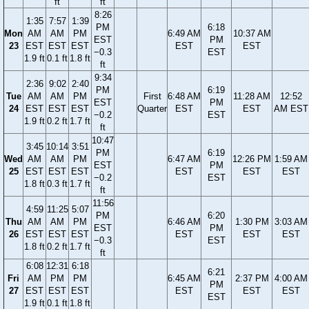
ft
ft
8:26
1:35
7:57
1:39
PM
6:18
Mon
AM
AM
PM
6:49 AM
10:37 AM
EST
PM
23
EST
EST
EST
EST
EST
−0.3
EST
1.9 ft
0.1 ft
1.8 ft
ft
9:34
2:36
9:02
2:40
PM
6:19
Tue
AM
AM
PM
First
6:48 AM
11:28 AM
12:52
EST
PM
24
EST
EST
EST
Quarter
EST
EST
AM EST
−0.2
EST
1.9 ft
0.2 ft
1.7 ft
ft
10:47
3:45
10:14
3:51
PM
6:19
Wed
AM
AM
PM
6:47 AM
12:26 PM
1:59 AM
EST
PM
25
EST
EST
EST
EST
EST
EST
−0.2
EST
1.8 ft
0.3 ft
1.7 ft
ft
11:56
4:59
11:25
5:07
PM
6:20
Thu
AM
AM
PM
6:46 AM
1:30 PM
3:03 AM
EST
PM
26
EST
EST
EST
EST
EST
EST
−0.3
EST
1.8 ft
0.2 ft
1.7 ft
ft
6:08
12:31
6:18
6:21
Fri
AM
PM
PM
6:45 AM
2:37 PM
4:00 AM
PM
27
EST
EST
EST
EST
EST
EST
EST
1.9 ft
0.1 ft
1.8 ft