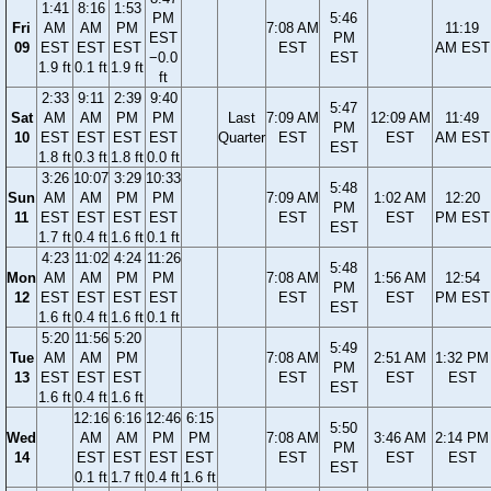
1:41
8:16
1:53
PM
5:46
Fri
AM
AM
PM
7:08 AM
11:19
EST
PM
09
EST
EST
EST
EST
AM EST
−0.0
EST
1.9 ft
0.1 ft
1.9 ft
ft
2:33
9:11
2:39
9:40
5:47
Sat
AM
AM
PM
PM
Last
7:09 AM
12:09 AM
11:49
PM
10
EST
EST
EST
EST
Quarter
EST
EST
AM EST
EST
1.8 ft
0.3 ft
1.8 ft
0.0 ft
3:26
10:07
3:29
10:33
5:48
Sun
AM
AM
PM
PM
7:09 AM
1:02 AM
12:20
PM
11
EST
EST
EST
EST
EST
EST
PM EST
EST
1.7 ft
0.4 ft
1.6 ft
0.1 ft
4:23
11:02
4:24
11:26
5:48
Mon
AM
AM
PM
PM
7:08 AM
1:56 AM
12:54
PM
12
EST
EST
EST
EST
EST
EST
PM EST
EST
1.6 ft
0.4 ft
1.6 ft
0.1 ft
5:20
11:56
5:20
5:49
Tue
AM
AM
PM
7:08 AM
2:51 AM
1:32 PM
PM
13
EST
EST
EST
EST
EST
EST
EST
1.6 ft
0.4 ft
1.6 ft
12:16
6:16
12:46
6:15
5:50
Wed
AM
AM
PM
PM
7:08 AM
3:46 AM
2:14 PM
PM
14
EST
EST
EST
EST
EST
EST
EST
EST
0.1 ft
1.7 ft
0.4 ft
1.6 ft