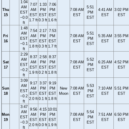
1:04
7:07
1:33
7:06
AM
5:51
Thu
AM
PM
PM
7:08 AM
4:41 AM
3:02 PM
EST
PM
15
EST
EST
EST
EST
EST
EST
−0.0
EST
1.7 ft
0.3 ft
1.6 ft
ft
1:48
7:54
2:17
7:53
AM
5:51
Fri
AM
PM
PM
7:08 AM
5:35 AM
3:55 PM
EST
PM
16
EST
EST
EST
EST
EST
EST
−0.1
EST
1.8 ft
0.3 ft
1.7 ft
ft
2:29
8:37
2:58
8:37
AM
5:52
Sat
AM
PM
PM
7:08 AM
6:25 AM
4:52 PM
EST
PM
17
EST
EST
EST
EST
EST
EST
−0.2
EST
1.9 ft
0.2 ft
1.8 ft
ft
3:09
9:17
3:37
9:19
AM
5:53
Sun
AM
PM
PM
New
7:08 AM
7:10 AM
5:51 PM
EST
PM
18
EST
EST
EST
Moon
EST
EST
EST
−0.2
EST
2.0 ft
0.1 ft
1.8 ft
ft
3:47
9:56
4:15
10:01
AM
5:54
Mon
AM
PM
PM
7:08 AM
7:51 AM
6:50 PM
EST
PM
19
EST
EST
EST
EST
EST
EST
−0.3
EST
2.0 ft
0.0 ft
1.9 ft
ft