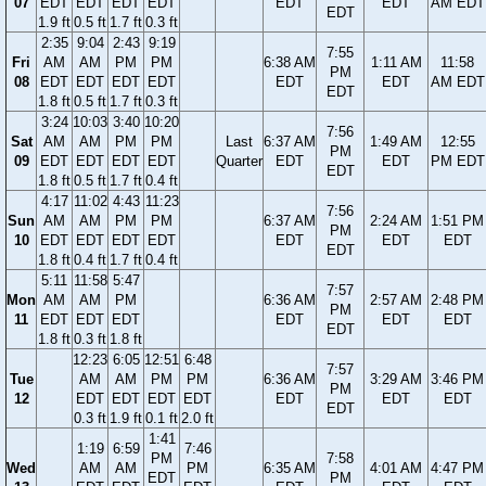
07
EDT
EDT
EDT
EDT
EDT
EDT
AM EDT
EDT
1.9 ft
0.5 ft
1.7 ft
0.3 ft
2:35
9:04
2:43
9:19
7:55
Fri
AM
AM
PM
PM
6:38 AM
1:11 AM
11:58
PM
08
EDT
EDT
EDT
EDT
EDT
EDT
AM EDT
EDT
1.8 ft
0.5 ft
1.7 ft
0.3 ft
3:24
10:03
3:40
10:20
7:56
Sat
AM
AM
PM
PM
Last
6:37 AM
1:49 AM
12:55
PM
09
EDT
EDT
EDT
EDT
Quarter
EDT
EDT
PM EDT
EDT
1.8 ft
0.5 ft
1.7 ft
0.4 ft
4:17
11:02
4:43
11:23
7:56
Sun
AM
AM
PM
PM
6:37 AM
2:24 AM
1:51 PM
PM
10
EDT
EDT
EDT
EDT
EDT
EDT
EDT
EDT
1.8 ft
0.4 ft
1.7 ft
0.4 ft
5:11
11:58
5:47
7:57
Mon
AM
AM
PM
6:36 AM
2:57 AM
2:48 PM
PM
11
EDT
EDT
EDT
EDT
EDT
EDT
EDT
1.8 ft
0.3 ft
1.8 ft
12:23
6:05
12:51
6:48
7:57
Tue
AM
AM
PM
PM
6:36 AM
3:29 AM
3:46 PM
PM
12
EDT
EDT
EDT
EDT
EDT
EDT
EDT
EDT
0.3 ft
1.9 ft
0.1 ft
2.0 ft
1:41
1:19
6:59
7:46
PM
7:58
Wed
AM
AM
PM
6:35 AM
4:01 AM
4:47 PM
EDT
PM