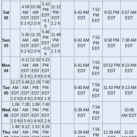
5:10
4:59
10:39
11:12
PM
7:52
Sat
AM
AM
PM
6:42 AM
9:02 PM
6:57 AM
EDT
PM
02
EDT
EDT
EDT
EDT
EDT
EDT
−0.1
EDT
0.2 ft
2.0 ft
2.2 ft
ft
5:46
5:36
11:15
11:49
PM
7:53
Sun
AM
AM
PM
6:42 AM
9:58 PM
7:38 AM
EDT
PM
03
EDT
EDT
EDT
EDT
EDT
EDT
−0.0
EDT
0.2 ft
2.0 ft
2.1 ft
ft
6:12
11:52
6:23
7:53
Mon
AM
AM
PM
6:41 AM
10:52 PM
8:23 AM
PM
04
EDT
EDT
EDT
EDT
EDT
EDT
EDT
0.3 ft
1.9 ft
0.0 ft
12:27
6:49
12:29
7:00
7:54
Tue
AM
AM
PM
PM
6:40 AM
11:43 PM
9:13 AM
PM
05
EDT
EDT
EDT
EDT
EDT
EDT
EDT
EDT
2.0 ft
0.4 ft
1.9 ft
0.1 ft
1:06
7:28
1:09
7:40
7:54
Wed
AM
AM
PM
PM
6:39 AM
10:06
PM
06
EDT
EDT
EDT
EDT
EDT
AM EDT
EDT
2.0 ft
0.5 ft
1.8 ft
0.2 ft
1:49
8:12
1:53
8:26
7:55
Thu
AM
AM
PM
PM
6:39 AM
12:29 AM
11:02
PM