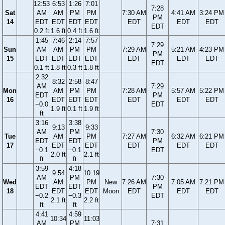
12:53
6:53
1:26
7:01
7:28
Sat
AM
AM
PM
PM
7:30 AM
4:41 AM
3:24 PM
PM
14
EDT
EDT
EDT
EDT
EDT
EDT
EDT
EDT
0.2 ft
1.6 ft
0.4 ft
1.6 ft
1:45
7:46
2:14
7:57
7:29
Sun
AM
AM
PM
PM
7:29 AM
5:21 AM
4:23 PM
PM
15
EDT
EDT
EDT
EDT
EDT
EDT
EDT
EDT
0.1 ft
1.8 ft
0.3 ft
1.8 ft
2:32
8:32
2:58
8:47
AM
7:29
Mon
AM
PM
PM
7:28 AM
5:57 AM
5:22 PM
EDT
PM
16
EDT
EDT
EDT
EDT
EDT
EDT
−0.0
EDT
1.9 ft
0.1 ft
1.9 ft
ft
3:16
3:38
9:13
9:33
AM
PM
7:30
Tue
AM
PM
7:27 AM
6:32 AM
6:21 PM
EDT
EDT
PM
17
EDT
EDT
EDT
EDT
EDT
−0.1
−0.1
EDT
2.0 ft
2.1 ft
ft
ft
3:59
4:18
9:54
10:19
AM
PM
7:30
Wed
AM
PM
New
7:26 AM
7:05 AM
7:21 PM
EDT
EDT
PM
18
EDT
EDT
Moon
EDT
EDT
EDT
−0.2
−0.3
EDT
2.1 ft
2.2 ft
ft
ft
4:41
4:59
10:34
11:03
AM
PM
7:31