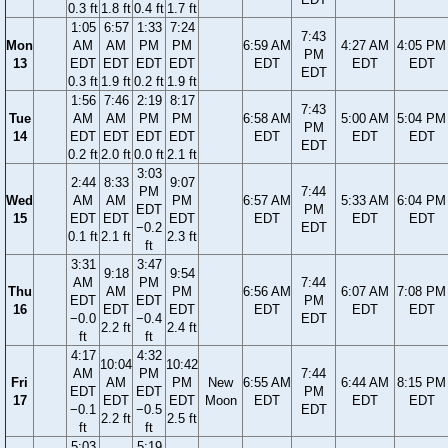
0.3 ft
1.8 ft
0.4 ft
1.7 ft
1:05
6:57
1:33
7:24
7:43
Mon
AM
AM
PM
PM
6:59 AM
4:27 AM
4:05 PM
PM
13
EDT
EDT
EDT
EDT
EDT
EDT
EDT
EDT
0.3 ft
1.9 ft
0.2 ft
1.9 ft
1:56
7:46
2:19
8:17
7:43
Tue
AM
AM
PM
PM
6:58 AM
5:00 AM
5:04 PM
PM
14
EDT
EDT
EDT
EDT
EDT
EDT
EDT
EDT
0.2 ft
2.0 ft
0.0 ft
2.1 ft
3:03
2:44
8:33
9:07
PM
7:44
Wed
AM
AM
PM
6:57 AM
5:33 AM
6:04 PM
EDT
PM
15
EDT
EDT
EDT
EDT
EDT
EDT
−0.2
EDT
0.1 ft
2.1 ft
2.3 ft
ft
3:31
3:47
9:18
9:54
AM
PM
7:44
Thu
AM
PM
6:56 AM
6:07 AM
7:08 PM
EDT
EDT
PM
16
EDT
EDT
EDT
EDT
EDT
−0.0
−0.4
EDT
2.2 ft
2.4 ft
ft
ft
4:17
4:32
10:04
10:42
AM
PM
7:44
Fri
AM
PM
New
6:55 AM
6:44 AM
8:15 PM
EDT
EDT
PM
17
EDT
EDT
Moon
EDT
EDT
EDT
−0.1
−0.5
EDT
2.2 ft
2.5 ft
ft
ft
5:03
5:19