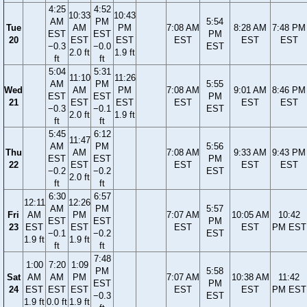
4:25
4:52
10:33
10:43
AM
PM
5:54
Tue
AM
PM
7:08 AM
8:28 AM
7:48 PM
EST
EST
PM
20
EST
EST
EST
EST
EST
−0.3
−0.0
EST
2.0 ft
1.9 ft
ft
ft
5:04
5:31
11:10
11:26
AM
PM
5:55
Wed
AM
PM
7:08 AM
9:01 AM
8:46 PM
EST
EST
PM
21
EST
EST
EST
EST
EST
−0.3
−0.1
EST
2.0 ft
1.9 ft
ft
ft
5:45
6:12
11:47
AM
PM
5:56
Thu
AM
7:08 AM
9:33 AM
9:43 PM
EST
EST
PM
22
EST
EST
EST
EST
−0.2
−0.2
EST
2.0 ft
ft
ft
6:30
6:57
12:11
12:26
AM
PM
5:57
Fri
AM
PM
7:07 AM
10:05 AM
10:42
EST
EST
PM
23
EST
EST
EST
EST
PM EST
−0.1
−0.2
EST
1.9 ft
1.9 ft
ft
ft
7:48
1:00
7:20
1:09
PM
5:58
Sat
AM
AM
PM
7:07 AM
10:38 AM
11:42
EST
PM
24
EST
EST
EST
EST
EST
PM EST
−0.3
EST
1.9 ft
0.0 ft
1.9 ft