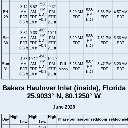
3:26
3:14
8:52
9:32
PM
8:06
Fri
AM
AM
PM
6:29 AM
6:56 PM
4:57 AM
EDT
PM
29
EDT
EDT
EDT
EDT
EDT
EDT
−0.1
EDT
0.3 ft
1.9 ft
2.1 ft
ft
4:05
3:54
9:33
10:11
PM
8:06
Sat
AM
AM
PM
6:29 AM
7:52 PM
5:36 AM
EDT
PM
30
EDT
EDT
EDT
EDT
EDT
EDT
−0.1
EDT
0.3 ft
1.9 ft
2.1 ft
ft
4:43
4:33
10:12
10:49
PM
8:07
Sun
AM
AM
PM
Full
6:28 AM
8:47 PM
6:20 AM
EDT
PM
31
EDT
EDT
EDT
Moon
EDT
EDT
EDT
−0.1
EDT
0.3 ft
1.9 ft
2.1 ft
ft
Bakers Haulover Inlet (inside), Florida
25.9033° N, 80.1250° W
June 2026
High
High
High
Day
Phase
Sunrise
Sunset
Moonrise
Moonset
Low
Low
5:21