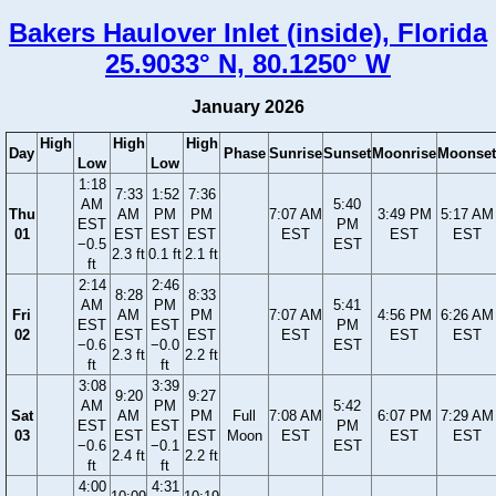
Bakers Haulover Inlet (inside), Florida
25.9033° N, 80.1250° W
January 2026
High
High
High
Day
Phase
Sunrise
Sunset
Moonrise
Moonset
Low
Low
1:18
7:33
1:52
7:36
AM
5:40
Thu
AM
PM
PM
7:07 AM
3:49 PM
5:17 AM
EST
PM
01
EST
EST
EST
EST
EST
EST
−0.5
EST
2.3 ft
0.1 ft
2.1 ft
ft
2:14
2:46
8:28
8:33
AM
PM
5:41
Fri
AM
PM
7:07 AM
4:56 PM
6:26 AM
EST
EST
PM
02
EST
EST
EST
EST
EST
−0.6
−0.0
EST
2.3 ft
2.2 ft
ft
ft
3:08
3:39
9:20
9:27
AM
PM
5:42
Sat
AM
PM
Full
7:08 AM
6:07 PM
7:29 AM
EST
EST
PM
03
EST
EST
Moon
EST
EST
EST
−0.6
−0.1
EST
2.4 ft
2.2 ft
ft
ft
4:00
4:31