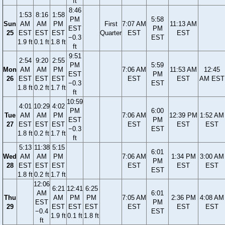
ft
8:46
1:53
8:16
1:58
PM
5:58
Sun
AM
AM
PM
First
7:07 AM
11:13 AM
EST
PM
25
EST
EST
EST
Quarter
EST
EST
−0.3
EST
1.9 ft
0.1 ft
1.8 ft
ft
9:51
2:54
9:20
2:55
PM
5:59
Mon
AM
AM
PM
7:06 AM
11:53 AM
12:45
EST
PM
26
EST
EST
EST
EST
EST
AM EST
−0.3
EST
1.8 ft
0.2 ft
1.7 ft
ft
10:59
4:01
10:29
4:02
PM
6:00
Tue
AM
AM
PM
7:06 AM
12:39 PM
1:52 AM
EST
PM
27
EST
EST
EST
EST
EST
EST
−0.3
EST
1.8 ft
0.2 ft
1.7 ft
ft
5:13
11:38
5:15
6:01
Wed
AM
AM
PM
7:06 AM
1:34 PM
3:00 AM
PM
28
EST
EST
EST
EST
EST
EST
EST
1.8 ft
0.2 ft
1.7 ft
12:06
6:21
12:41
6:25
AM
6:01
Thu
AM
PM
PM
7:05 AM
2:36 PM
4:08 AM
EST
PM
29
EST
EST
EST
EST
EST
EST
−0.4
EST
1.9 ft
0.1 ft
1.8 ft
ft