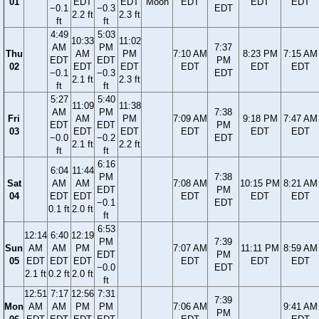
01
EDT
EDT
Moon
EDT
EDT
EDT
−0.1
−0.3
EDT
2.2 ft
2.3 ft
ft
ft
4:49
5:03
10:33
11:02
AM
PM
7:37
Thu
AM
PM
7:10 AM
8:23 PM
7:15 AM
EDT
EDT
PM
02
EDT
EDT
EDT
EDT
EDT
−0.1
−0.3
EDT
2.1 ft
2.3 ft
ft
ft
5:27
5:40
11:09
11:38
AM
PM
7:38
Fri
AM
PM
7:09 AM
9:18 PM
7:47 AM
EDT
EDT
PM
03
EDT
EDT
EDT
EDT
EDT
−0.0
−0.2
EDT
2.1 ft
2.2 ft
ft
ft
6:16
6:04
11:44
PM
7:38
Sat
AM
AM
7:08 AM
10:15 PM
8:21 AM
EDT
PM
04
EDT
EDT
EDT
EDT
EDT
−0.1
EDT
0.1 ft
2.0 ft
ft
6:53
12:14
6:40
12:19
PM
7:39
Sun
AM
AM
PM
7:07 AM
11:11 PM
8:59 AM
EDT
PM
05
EDT
EDT
EDT
EDT
EDT
EDT
−0.0
EDT
2.1 ft
0.2 ft
2.0 ft
ft
12:51
7:17
12:56
7:31
7:39
Mon
AM
AM
PM
PM
7:06 AM
9:41 AM
PM