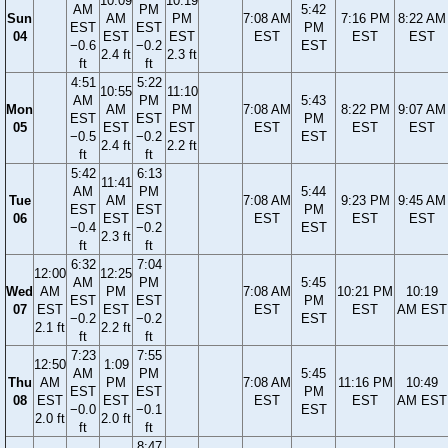
10:09
10:19
AM
PM
5:42
Sun
AM
PM
7:08 AM
7:16 PM
8:22 AM
EST
EST
PM
04
EST
EST
EST
EST
EST
−0.6
−0.2
EST
2.4 ft
2.3 ft
ft
ft
4:51
5:22
10:55
11:10
AM
PM
5:43
Mon
AM
PM
7:08 AM
8:22 PM
9:07 AM
EST
EST
PM
05
EST
EST
EST
EST
EST
−0.5
−0.2
EST
2.4 ft
2.2 ft
ft
ft
5:42
6:13
11:41
AM
PM
5:44
Tue
AM
7:08 AM
9:23 PM
9:45 AM
EST
EST
PM
06
EST
EST
EST
EST
−0.4
−0.2
EST
2.3 ft
ft
ft
6:32
7:04
12:00
12:25
AM
PM
5:45
Wed
AM
PM
7:08 AM
10:21 PM
10:19
EST
EST
PM
07
EST
EST
EST
EST
AM EST
−0.2
−0.2
EST
2.1 ft
2.2 ft
ft
ft
7:23
7:55
12:50
1:09
AM
PM
5:45
Thu
AM
PM
7:08 AM
11:16 PM
10:49
EST
EST
PM
08
EST
EST
EST
EST
AM EST
−0.0
−0.1
EST
2.0 ft
2.0 ft
ft
ft
8:47