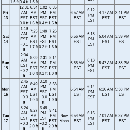
1.5 ft
0.4 ft
1.5 ft
12:31
6:34
1:02
6:35
6:12
Fri
AM
AM
PM
PM
6:57 AM
4:17 AM
2:41 PM
PM
13
EST
EST
EST
EST
EST
EST
EST
EST
0.0 ft
1.6 ft
0.4 ft
1.5 ft
1:19
7:25
1:49
7:26
AM
6:13
Sat
AM
PM
PM
6:56 AM
5:04 AM
3:39 PM
EST
PM
14
EST
EST
EST
EST
EST
EST
−0.1
EST
1.7 ft
0.2 ft
1.6 ft
ft
2:04
8:09
2:31
8:14
AM
6:13
Sun
AM
PM
PM
6:55 AM
5:47 AM
4:38 PM
EST
PM
15
EST
EST
EST
EST
EST
EST
−0.2
EST
1.8 ft
0.1 ft
1.8 ft
ft
2:45
3:10
8:49
8:58
AM
PM
6:14
Mon
AM
PM
6:54 AM
6:26 AM
5:38 PM
EST
EST
PM
16
EST
EST
EST
EST
EST
−0.3
−0.0
EST
1.9 ft
1.9 ft
ft
ft
3:24
3:49
9:27
9:41
AM
PM
6:15
Tue
AM
PM
New
6:54 AM
7:01 AM
6:37 PM
EST
EST
PM
17
EST
EST
Moon
EST
EST
EST
−0.3
−0.2
EST
2.0 ft
2.0 ft
ft
ft