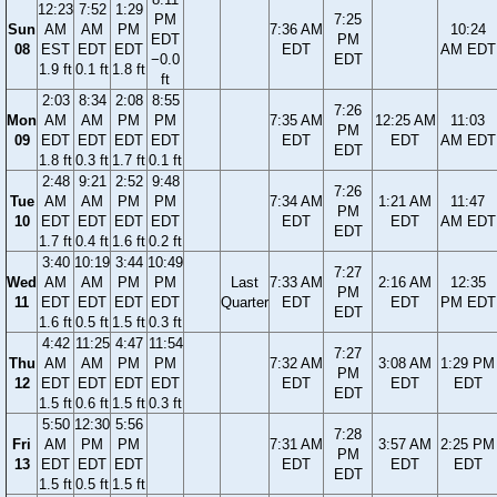
12:23
7:52
1:29
PM
7:25
Sun
AM
AM
PM
7:36 AM
10:24
EDT
PM
08
EST
EDT
EDT
EDT
AM EDT
−0.0
EDT
1.9 ft
0.1 ft
1.8 ft
ft
2:03
8:34
2:08
8:55
7:26
Mon
AM
AM
PM
PM
7:35 AM
12:25 AM
11:03
PM
09
EDT
EDT
EDT
EDT
EDT
EDT
AM EDT
EDT
1.8 ft
0.3 ft
1.7 ft
0.1 ft
2:48
9:21
2:52
9:48
7:26
Tue
AM
AM
PM
PM
7:34 AM
1:21 AM
11:47
PM
10
EDT
EDT
EDT
EDT
EDT
EDT
AM EDT
EDT
1.7 ft
0.4 ft
1.6 ft
0.2 ft
3:40
10:19
3:44
10:49
7:27
Wed
AM
AM
PM
PM
Last
7:33 AM
2:16 AM
12:35
PM
11
EDT
EDT
EDT
EDT
Quarter
EDT
EDT
PM EDT
EDT
1.6 ft
0.5 ft
1.5 ft
0.3 ft
4:42
11:25
4:47
11:54
7:27
Thu
AM
AM
PM
PM
7:32 AM
3:08 AM
1:29 PM
PM
12
EDT
EDT
EDT
EDT
EDT
EDT
EDT
EDT
1.5 ft
0.6 ft
1.5 ft
0.3 ft
5:50
12:30
5:56
7:28
Fri
AM
PM
PM
7:31 AM
3:57 AM
2:25 PM
PM
13
EDT
EDT
EDT
EDT
EDT
EDT
EDT
1.5 ft
0.5 ft
1.5 ft