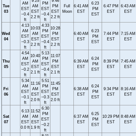
9:25
9:46
AM
PM
6:23
Tue
AM
PM
Full
6:41 AM
6:47 PM
6:43 AM
EST
EST
PM
03
EST
EST
Moon
EST
EST
EST
−0.4
−0.4
EST
2.2 ft
2.2 ft
ft
ft
4:13
4:33
10:03
10:28
AM
PM
6:23
Wed
AM
PM
6:40 AM
7:44 PM
7:15 AM
EST
EST
PM
04
EST
EST
EST
EST
EST
−0.3
−0.4
EST
2.2 ft
2.2 ft
ft
ft
4:54
5:13
10:40
11:07
AM
PM
6:24
Thu
AM
PM
6:39 AM
8:39 PM
7:45 AM
EST
EST
PM
05
EST
EST
EST
EST
EST
−0.2
−0.4
EST
2.1 ft
2.1 ft
ft
ft
5:34
5:51
11:16
11:45
AM
PM
6:24
Fri
AM
PM
6:38 AM
9:34 PM
8:16 AM
EST
EST
PM
06
EST
EST
EST
EST
EST
−0.1
−0.3
EST
2.0 ft
2.0 ft
ft
ft
6:30
6:13
11:52
PM
6:25
Sat
AM
AM
6:37 AM
10:29 PM
8:48 AM
EST
PM
07
EST
EST
EST
EST
EST
−0.2
EST
0.0 ft
1.9 ft
ft
8:11