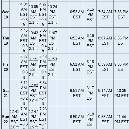
4:04
4:27
10:05
10:24
AM
PM
6:15
Wed
AM
PM
6:53 AM
7:34 AM
7:36 PM
EST
EST
PM
18
EST
EST
EST
EST
EST
−0.3
−0.3
EST
2.1 ft
2.1 ft
ft
ft
4:45
5:06
10:42
11:07
AM
PM
6:16
Thu
AM
PM
6:52 AM
8:07 AM
8:35 PM
EST
EST
PM
19
EST
EST
EST
EST
EST
−0.3
−0.4
EST
2.1 ft
2.1 ft
ft
ft
5:27
5:48
11:21
11:53
AM
PM
6:16
Fri
AM
PM
6:51 AM
8:39 AM
9:36 PM
EST
EST
PM
20
EST
EST
EST
EST
EST
−0.3
−0.4
EST
2.0 ft
2.1 ft
ft
ft
6:12
6:34
12:02
AM
PM
6:17
Sat
PM
6:51 AM
9:14 AM
10:38
EST
EST
PM
21
EST
EST
EST
PM EST
−0.2
−0.4
EST
2.0 ft
ft
ft
7:01
7:26
12:41
12:47
AM
PM
6:18
Sun
AM
PM
6:50 AM
9:53 AM
11:44
EST
EST
PM
22
EST
EST
EST
EST
PM EST
−0.0
−0.4
EST
2.0 ft
1.9 ft