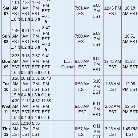
1:01
7:33
1:08
PM
6:08
Sat
AM
AM
PM
7:01 AM
11:46 PM
10:18
EST
PM
07
EST
EST
EST
EST
EST
AM EST
−0.1
EST
1.8 ft
0.1 ft
1.8 ft
ft
8:47
1:46
8:21
1:50
PM
6:09
Sun
AM
AM
PM
7:00 AM
10:51
EST
PM
08
EST
EST
EST
EST
AM EST
−0.0
EST
1.7 ft
0.2 ft
1.6 ft
ft
2:33
9:13
2:37
9:41
6:09
Mon
AM
AM
PM
PM
Last
6:59 AM
12:41 AM
11:28
PM
09
EST
EST
EST
EST
Quarter
EST
EST
AM EST
EST
1.6 ft
0.3 ft
1.5 ft
0.1 ft
3:28
10:11
3:31
10:40
6:10
Tue
AM
AM
PM
PM
6:59 AM
1:36 AM
12:08
PM
10
EST
EST
EST
EST
EST
EST
PM EST
EST
1.5 ft
0.4 ft
1.5 ft
0.1 ft
4:30
11:12
4:32
11:38
6:11
Wed
AM
AM
PM
PM
6:58 AM
2:32 AM
12:54
PM
11
EST
EST
EST
EST
EST
EST
PM EST
EST
1.5 ft
0.4 ft
1.4 ft
0.1 ft
5:35
12:10
5:36
6:11
Thu
AM
PM
PM
6:57 AM
3:26 AM
1:45 PM
PM
12
EST
EST
EST
EST
EST
EST
EST