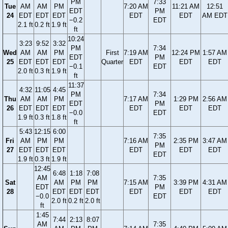
PM
7:33
Tue
AM
AM
PM
7:20 AM
11:21 AM
12:51
EDT
PM
24
EDT
EDT
EDT
EDT
EDT
AM EDT
−0.2
EDT
2.1 ft
0.2 ft
1.9 ft
ft
10:24
3:23
9:52
3:32
PM
7:34
Wed
AM
AM
PM
First
7:19 AM
12:24 PM
1:57 AM
EDT
PM
25
EDT
EDT
EDT
Quarter
EDT
EDT
EDT
−0.1
EDT
2.0 ft
0.3 ft
1.9 ft
ft
11:37
4:32
11:05
4:45
PM
7:34
Thu
AM
AM
PM
7:17 AM
1:29 PM
2:56 AM
EDT
PM
26
EDT
EDT
EDT
EDT
EDT
EDT
−0.0
EDT
1.9 ft
0.3 ft
1.8 ft
ft
5:43
12:15
6:00
7:35
Fri
AM
PM
PM
7:16 AM
2:35 PM
3:47 AM
PM
27
EDT
EDT
EDT
EDT
EDT
EDT
EDT
1.9 ft
0.3 ft
1.9 ft
12:45
6:48
1:18
7:08
AM
7:35
Sat
AM
PM
PM
7:15 AM
3:39 PM
4:31 AM
EDT
PM
28
EDT
EDT
EDT
EDT
EDT
EDT
−0.0
EDT
2.0 ft
0.2 ft
2.0 ft
ft
1:45
7:44
2:13
8:07
AM
7:35