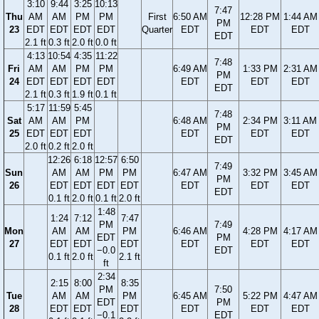
3:10
9:44
3:25
10:13
7:47
Thu
AM
AM
PM
PM
First
6:50 AM
12:28 PM
1:44 AM
PM
23
EDT
EDT
EDT
EDT
Quarter
EDT
EDT
EDT
EDT
2.1 ft
0.3 ft
2.0 ft
0.0 ft
4:13
10:54
4:35
11:22
7:48
Fri
AM
AM
PM
PM
6:49 AM
1:33 PM
2:31 AM
PM
24
EDT
EDT
EDT
EDT
EDT
EDT
EDT
EDT
2.1 ft
0.3 ft
1.9 ft
0.1 ft
5:17
11:59
5:45
7:48
Sat
AM
AM
PM
6:48 AM
2:34 PM
3:11 AM
PM
25
EDT
EDT
EDT
EDT
EDT
EDT
EDT
2.0 ft
0.2 ft
2.0 ft
12:26
6:18
12:57
6:50
7:49
Sun
AM
AM
PM
PM
6:47 AM
3:32 PM
3:45 AM
PM
26
EDT
EDT
EDT
EDT
EDT
EDT
EDT
EDT
0.1 ft
2.0 ft
0.1 ft
2.0 ft
1:48
1:24
7:12
7:47
PM
7:49
Mon
AM
AM
PM
6:46 AM
4:28 PM
4:17 AM
EDT
PM
27
EDT
EDT
EDT
EDT
EDT
EDT
−0.0
EDT
0.1 ft
2.0 ft
2.1 ft
ft
2:34
2:15
8:00
8:35
PM
7:50
Tue
AM
AM
PM
6:45 AM
5:22 PM
4:47 AM
EDT
PM
28
EDT
EDT
EDT
EDT
EDT
EDT
−0.1
EDT