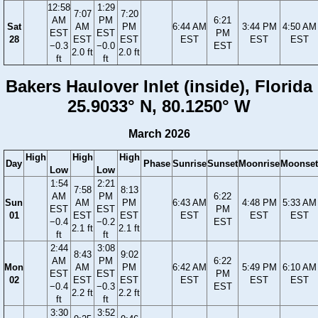
12:58
1:29
7:07
7:20
AM
PM
6:21
Sat
AM
PM
6:44 AM
3:44 PM
4:50 AM
EST
EST
PM
28
EST
EST
EST
EST
EST
−0.3
−0.0
EST
2.0 ft
2.0 ft
ft
ft
Bakers Haulover Inlet (inside), Florida
25.9033° N, 80.1250° W
March 2026
High
High
High
Day
Phase
Sunrise
Sunset
Moonrise
Moonset
Low
Low
1:54
2:21
7:58
8:13
AM
PM
6:22
Sun
AM
PM
6:43 AM
4:48 PM
5:33 AM
EST
EST
PM
01
EST
EST
EST
EST
EST
−0.4
−0.2
EST
2.1 ft
2.1 ft
ft
ft
2:44
3:08
8:43
9:02
AM
PM
6:22
Mon
AM
PM
6:42 AM
5:49 PM
6:10 AM
EST
EST
PM
02
EST
EST
EST
EST
EST
−0.4
−0.3
EST
2.2 ft
2.2 ft
ft
ft
3:30
3:52