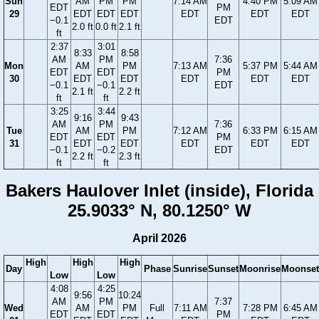
Sun
AM
PM
PM
7:14 AM
4:40 PM
5:09 AM
EDT
PM
29
EDT
EDT
EDT
EDT
EDT
EDT
−0.1
EDT
2.0 ft
0.0 ft
2.1 ft
ft
2:37
3:01
8:33
8:58
AM
PM
7:36
Mon
AM
PM
7:13 AM
5:37 PM
5:44 AM
EDT
EDT
PM
30
EDT
EDT
EDT
EDT
EDT
−0.1
−0.1
EDT
2.1 ft
2.2 ft
ft
ft
3:25
3:44
9:16
9:43
AM
PM
7:36
Tue
AM
PM
7:12 AM
6:33 PM
6:15 AM
EDT
EDT
PM
31
EDT
EDT
EDT
EDT
EDT
−0.1
−0.2
EDT
2.2 ft
2.3 ft
ft
ft
Bakers Haulover Inlet (inside), Florida
25.9033° N, 80.1250° W
April 2026
High
High
High
Day
Phase
Sunrise
Sunset
Moonrise
Moonset
Low
Low
4:08
4:25
9:56
10:24
AM
PM
7:37
Wed
AM
PM
Full
7:11 AM
7:28 PM
6:45 AM
EDT
EDT
PM