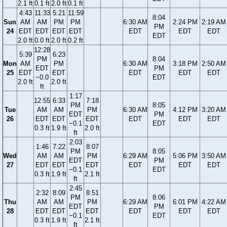
2.1 ft
0.1 ft
2.0 ft
0.1 ft
4:43
11:33
5:21
11:59
8:04
Sun
AM
AM
PM
PM
6:30 AM
2:24 PM
2:19 AM
PM
24
EDT
EDT
EDT
EDT
EDT
EDT
EDT
EDT
2.0 ft
0.0 ft
2.0 ft
0.2 ft
12:28
5:39
6:23
PM
8:04
Mon
AM
PM
6:30 AM
3:18 PM
2:50 AM
EDT
PM
25
EDT
EDT
EDT
EDT
EDT
−0.0
EDT
2.0 ft
2.0 ft
ft
1:17
12:55
6:33
7:18
PM
8:05
Tue
AM
AM
PM
6:30 AM
4:12 PM
3:20 AM
EDT
PM
26
EDT
EDT
EDT
EDT
EDT
EDT
−0.1
EDT
0.3 ft
1.9 ft
2.0 ft
ft
2:03
1:46
7:22
8:07
PM
8:05
Wed
AM
AM
PM
6:29 AM
5:06 PM
3:50 AM
EDT
PM
27
EDT
EDT
EDT
EDT
EDT
EDT
−0.1
EDT
0.3 ft
1.9 ft
2.1 ft
ft
2:45
2:32
8:09
8:51
PM
8:06
Thu
AM
AM
PM
6:29 AM
6:01 PM
4:22 AM
EDT
PM
28
EDT
EDT
EDT
EDT
EDT
EDT
−0.1
EDT
0.3 ft
1.9 ft
2.1 ft
ft