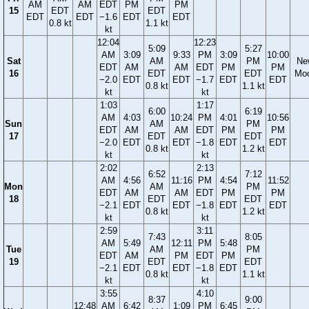
AM
AM
EDT
PM
PM
15
EDT
EDT
EDT
EDT
−1.6
EDT
EDT
0.8 kt
1.1 kt
kt
12:04
12:23
5:09
5:27
AM
3:09
9:33
PM
3:09
10:00
Sat
AM
PM
Ne
EDT
AM
AM
EDT
PM
PM
16
EDT
EDT
Mo
−2.0
EDT
EDT
−1.7
EDT
EDT
0.8 kt
1.1 kt
kt
kt
1:03
1:17
6:00
6:19
AM
4:03
10:24
PM
4:01
10:56
Sun
AM
PM
EDT
AM
AM
EDT
PM
PM
17
EDT
EDT
−2.0
EDT
EDT
−1.8
EDT
EDT
0.8 kt
1.2 kt
kt
kt
2:02
2:13
6:52
7:12
AM
4:56
11:16
PM
4:54
11:52
Mon
AM
PM
EDT
AM
AM
EDT
PM
PM
18
EDT
EDT
−2.1
EDT
EDT
−1.8
EDT
EDT
0.8 kt
1.2 kt
kt
kt
2:59
3:11
7:43
8:05
AM
5:49
12:11
PM
5:48
Tue
AM
PM
EDT
AM
PM
EDT
PM
19
EDT
EDT
−2.1
EDT
EDT
−1.8
EDT
0.8 kt
1.1 kt
kt
kt
3:55
4:10
8:37
9:00
12:48
AM
6:42
1:09
PM
6:45