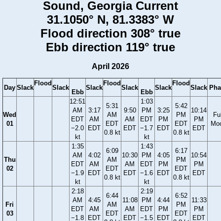
Sound, Georgia Current
31.1050° N, 81.3383° W
Flood direction 308° true
Ebb direction 119° true
April 2026
Flood
Flood
Flood
Day
Slack
Slack
Slack
Slack
Slack
Slack
Pha
Ebb
Ebb
12:51
1:03
5:31
5:42
AM
3:17
9:50
PM
3:25
10:14
Wed
AM
PM
Ful
EDT
AM
AM
EDT
PM
PM
01
EDT
EDT
Mo
−2.0
EDT
EDT
−1.7
EDT
EDT
0.8 kt
0.8 kt
kt
kt
1:35
1:43
6:09
6:17
AM
4:02
10:30
PM
4:05
10:54
Thu
AM
PM
EDT
AM
AM
EDT
PM
PM
02
EDT
EDT
−1.9
EDT
EDT
−1.6
EDT
EDT
0.8 kt
0.8 kt
kt
kt
2:18
2:19
6:44
6:52
AM
4:45
11:08
PM
4:44
11:33
Fri
AM
PM
EDT
AM
AM
EDT
PM
PM
03
EDT
EDT
−1.8
EDT
EDT
−1.5
EDT
EDT