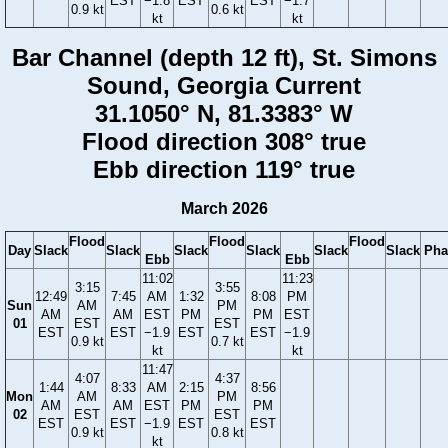
EST
−1.8
EST
EST
−1.7
0.9 kt
0.6 kt
kt
kt
Bar Channel (depth 12 ft), St. Simons
Sound, Georgia Current
31.1050° N, 81.3383° W
Flood direction 308° true
Ebb direction 119° true
March 2026
Flood
Flood
Flood
Day
Slack
Slack
Slack
Slack
Slack
Slack
Pha
Ebb
Ebb
11:02
11:23
3:15
3:55
12:49
7:45
AM
1:32
8:08
PM
Sun
AM
PM
AM
AM
EST
PM
PM
EST
01
EST
EST
EST
EST
−1.9
EST
EST
−1.9
0.9 kt
0.7 kt
kt
kt
11:47
4:07
4:37
1:44
8:33
AM
2:15
8:56
Mon
AM
PM
AM
AM
EST
PM
PM
02
EST
EST
EST
EST
−1.9
EST
EST
0.9 kt
0.8 kt
kt