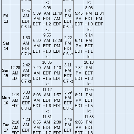
kt
kt
9:08
8:08
12:57
1:31
5:39
AM
11:40
5:45
PM
11:34
Fri
AM
PM
AM
EDT
AM
PM
EDT
PM
13
EDT
EDT
EDT
−1.2
EDT
EDT
−1.0
EDT
0.6 kt
0.6 kt
kt
kt
9:55
9:14
1:50
2:22
6:30
AM
12:28
6:41
PM
Sat
AM
PM
AM
EDT
PM
PM
EDT
14
EDT
EDT
EDT
−1.3
EDT
EDT
−1.1
0.7 kt
0.6 kt
kt
kt
10:35
10:13
2:42
3:11
12:28
7:20
AM
1:13
7:32
PM
Sun
AM
PM
AM
AM
EDT
PM
PM
EDT
15
EDT
EDT
EDT
EDT
−1.5
EDT
EDT
−1.3
0.7 kt
0.7 kt
kt
kt
11:12
11:05
3:33
3:59
1:19
8:08
AM
1:57
8:21
PM
Mon
AM
PM
AM
AM
EDT
PM
PM
EDT
16
EDT
EDT
EDT
EDT
−1.6
EDT
EDT
−1.5
0.8 kt
0.8 kt
kt
kt
11:51
11:53
4:23
4:46
2:10
8:55
AM
2:39
9:06
PM
Tue
AM
PM
AM
AM
EDT
PM
PM
EDT
17
EDT
EDT
EDT
EDT
−1.7
EDT
EDT
−1.8