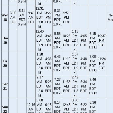
0.9 kt
0.9 kt
kt
kt
12:31
5:11
5:31
3:00
9:40
PM
3:22
9:51
Wed
AM
PM
Ne
AM
AM
EDT
PM
PM
18
EDT
EDT
Mo
EDT
EDT
−1.8
EDT
EDT
0.9 kt
1.0 kt
kt
12:40
1:13
5:58
6:15
AM
3:48
10:25
PM
4:05
10:37
Thu
AM
PM
EDT
AM
AM
EDT
PM
PM
19
EDT
EDT
−1.9
EDT
EDT
−1.8
EDT
EDT
1.0 kt
1.1 kt
kt
kt
1:28
1:57
6:43
7:00
AM
4:36
11:10
PM
4:48
11:24
Fri
AM
PM
EDT
AM
AM
EDT
PM
PM
20
EDT
EDT
−2.0
EDT
EDT
−1.9
EDT
EDT
1.0 kt
1.1 kt
kt
kt
2:17
2:42
7:27
7:46
AM
5:25
11:55
PM
5:34
Sat
AM
PM
EDT
AM
AM
EDT
PM
21
EDT
EDT
−2.0
EDT
EDT
−1.8
EDT
0.9 kt
1.1 kt
kt
kt
3:08
3:30
8:14
8:36
12:16
AM
6:15
12:43
PM
6:22
Sun
AM
PM
AM
EDT
AM
PM
EDT
PM
22
EDT
EDT