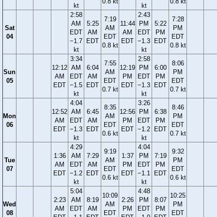
0.8 kt
0.8 kt
kt
kt
2:58
2:43
7:19
7:28
AM
5:25
11:44
PM
5:22
Sat
AM
PM
EDT
AM
AM
EDT
PM
04
EDT
EDT
−1.7
EDT
EDT
−1.3
EDT
0.8 kt
0.8 kt
kt
kt
3:34
2:58
7:55
8:06
12:12
AM
6:04
12:19
PM
6:00
Sun
AM
PM
AM
EDT
AM
PM
EDT
PM
05
EDT
EDT
EDT
−1.5
EDT
EDT
−1.3
EDT
0.7 kt
0.7 kt
kt
kt
4:04
3:26
8:35
8:46
12:52
AM
6:45
12:56
PM
6:38
Mon
AM
PM
AM
EDT
AM
PM
EDT
PM
06
EDT
EDT
EDT
−1.3
EDT
EDT
−1.2
EDT
0.6 kt
0.7 kt
kt
kt
4:29
4:04
9:19
9:32
1:36
AM
7:29
1:37
PM
7:19
Tue
AM
PM
AM
EDT
AM
PM
EDT
PM
07
EDT
EDT
EDT
−1.2
EDT
EDT
−1.1
EDT
0.6 kt
0.6 kt
kt
kt
5:04
4:48
10:09
10:25
2:23
AM
8:19
2:26
PM
8:07
Wed
AM
PM
AM
EDT
AM
PM
EDT
PM
08
EDT
EDT