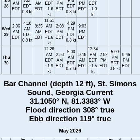
Tue
AM
PM
AM
AM
EDT
PM
PM
EDT
28
EDT
EDT
EDT
EDT
−1.6
EDT
EDT
−1.9
0.8 kt
0.8 kt
kt
kt
11:51
4:18
4:29
2:06
8:35
AM
2:08
9:03
Wed
AM
PM
AM
AM
EDT
PM
PM
29
EDT
EDT
EDT
EDT
−1.6
EDT
EDT
0.8 kt
0.8 kt
kt
12:26
12:34
5:00
5:09
AM
2:53
9:19
PM
2:52
9:46
Thu
AM
PM
EDT
AM
AM
EDT
PM
PM
30
EDT
EDT
−1.9
EDT
EDT
−1.5
EDT
EDT
0.7 kt
0.8 kt
kt
kt
Bar Channel (depth 12 ft), St. Simons
Sound, Georgia Current
31.1050° N, 81.3383° W
Flood direction 308° true
Ebb direction 119° true
May 2026