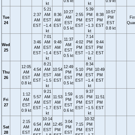
0.6 kt
0.9 kt
kt
kt
5:21
5:39
10:27
10:57
2:37
AM
8:36
2:55
PM
8:38
Tue
AM
PM
Fir
AM
EST
AM
PM
EST
PM
24
EST
EST
Quar
EST
−1.4
EST
EST
−1.3
EST
0.5 kt
0.8 kt
kt
kt
7:01
7:14
11:37
3:46
AM
9:48
4:02
PM
9:44
Wed
AM
AM
EST
AM
PM
EST
PM
25
EST
EST
−1.4
EST
EST
−1.2
EST
0.5 kt
kt
kt
8:21
8:34
12:05
12:49
4:54
AM
10:54
5:10
PM
10:49
Thu
AM
PM
AM
EST
AM
PM
EST
PM
26
EST
EST
EST
−1.5
EST
EST
−1.4
EST
0.8 kt
0.5 kt
kt
kt
9:21
9:37
1:12
1:59
5:57
AM
11:53
6:15
PM
11:51
Fri
AM
PM
AM
EST
AM
PM
EST
PM
27
EST
EST
EST
−1.7
EST
EST
−1.5
EST
0.9 kt
0.6 kt
kt
kt
10:14
10:32
2:15
3:04
6:54
AM
12:45
7:15
PM
Sat
AM
PM
AM
EST
PM
PM
EST
28
EST
EST