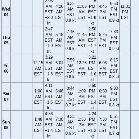
2:03
2:15
6:35
6:53
AM
4:28
11:03
PM
4:46
11:31
Wed
AM
PM
EST
AM
AM
EST
PM
PM
04
EST
EST
−2.0
EST
EST
−1.9
EST
EST
0.9 kt
0.9 kt
kt
kt
2:47
2:50
7:16
7:33
AM
5:15
11:45
PM
5:25
Thu
AM
PM
EST
AM
AM
EST
PM
05
EST
EST
−1.9
EST
EST
−1.7
EST
0.9 kt
0.9 kt
kt
kt
3:29
3:21
7:59
8:15
12:15
AM
6:01
12:26
PM
6:06
Fri
AM
PM
AM
EST
AM
PM
EST
PM
06
EST
EST
EST
−1.8
EST
EST
−1.6
EST
0.8 kt
0.8 kt
kt
kt
4:11
3:50
8:44
9:00
1:00
AM
6:48
1:09
PM
6:50
Sat
AM
PM
AM
EST
AM
PM
EST
PM
07
EST
EST
EST
−1.6
EST
EST
−1.4
EST
0.7 kt
0.8 kt
kt
kt
4:56
4:24
9:33
9:51
1:48
AM
7:38
1:53
PM
7:38
Sun
AM
PM
AM
EST
AM
PM
EST
PM
08
EST
EST
EST
−1.4
EST
EST
−1.2
EST
0.6 kt
0.7 kt
kt
kt