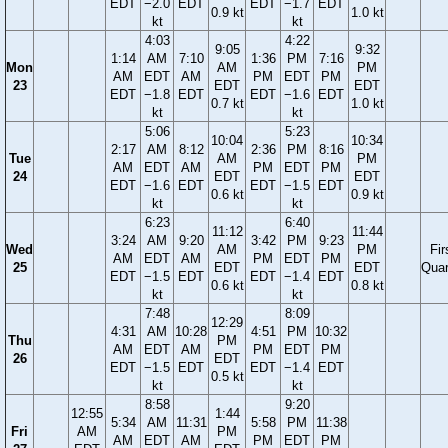
EDT
−2.0
EDT
EDT
−1.7
EDT
0.9 kt
1.0 kt
kt
kt
4:03
4:22
9:05
9:32
1:14
AM
7:10
1:36
PM
7:16
Mon
AM
PM
AM
EDT
AM
PM
EDT
PM
23
EDT
EDT
EDT
−1.8
EDT
EDT
−1.6
EDT
0.7 kt
1.0 kt
kt
kt
5:06
5:23
10:04
10:34
2:17
AM
8:12
2:36
PM
8:16
Tue
AM
PM
AM
EDT
AM
PM
EDT
PM
24
EDT
EDT
EDT
−1.6
EDT
EDT
−1.5
EDT
0.6 kt
0.9 kt
kt
kt
6:23
6:40
11:12
11:44
3:24
AM
9:20
3:42
PM
9:23
Wed
AM
PM
Fir
AM
EDT
AM
PM
EDT
PM
25
EDT
EDT
Quar
EDT
−1.5
EDT
EDT
−1.4
EDT
0.6 kt
0.8 kt
kt
kt
7:48
8:09
12:29
4:31
AM
10:28
4:51
PM
10:32
Thu
PM
AM
EDT
AM
PM
EDT
PM
26
EDT
EDT
−1.5
EDT
EDT
−1.4
EDT
0.5 kt
kt
kt
8:58
9:20
12:55
1:44
5:34
AM
11:31
5:58
PM
11:38
Fri
AM
PM
AM
EDT
AM
PM
EDT
PM