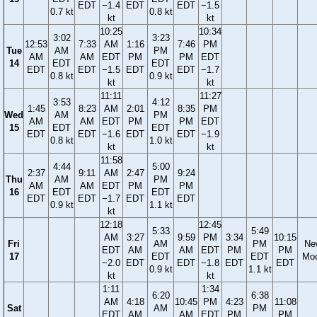
EDT
−1.4
EDT
EDT
−1.5
0.7 kt
0.8 kt
kt
kt
10:25
10:34
3:02
3:23
12:53
7:33
AM
1:16
7:46
PM
Tue
AM
PM
AM
AM
EDT
PM
PM
EDT
14
EDT
EDT
EDT
EDT
−1.5
EDT
EDT
−1.7
0.8 kt
0.9 kt
kt
kt
11:11
11:27
3:53
4:12
1:45
8:23
AM
2:01
8:35
PM
Wed
AM
PM
AM
AM
EDT
PM
PM
EDT
15
EDT
EDT
EDT
EDT
−1.6
EDT
EDT
−1.9
0.8 kt
1.0 kt
kt
kt
11:58
4:44
5:00
2:37
9:11
AM
2:47
9:24
Thu
AM
PM
AM
AM
EDT
PM
PM
16
EDT
EDT
EDT
EDT
−1.7
EDT
EDT
0.9 kt
1.1 kt
kt
12:18
12:45
5:33
5:49
AM
3:27
9:59
PM
3:34
10:15
Fri
AM
PM
Ne
EDT
AM
AM
EDT
PM
PM
17
EDT
EDT
Mo
−2.0
EDT
EDT
−1.8
EDT
EDT
0.9 kt
1.1 kt
kt
kt
1:11
1:34
6:20
6:38
AM
4:18
10:45
PM
4:23
11:08
Sat
AM
PM
EDT
AM
AM
EDT
PM
PM