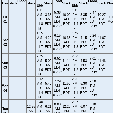
Flood
Flood
Flood
Day
Slack
Slack
Slack
Slack
Slack
Slack
Pha
Ebb
Ebb
1:11
1:15
5:38
5:47
AM
3:38
10:00
PM
3:35
10:27
Fri
AM
PM
Ful
EDT
AM
AM
EDT
PM
PM
01
EDT
EDT
Mo
−1.8
EDT
EDT
−1.4
EDT
EDT
0.7 kt
0.8 kt
kt
kt
1:55
1:49
6:15
6:24
AM
4:20
10:38
PM
4:15
11:07
Sat
AM
PM
EDT
AM
AM
EDT
PM
PM
02
EDT
EDT
−1.7
EDT
EDT
−1.3
EDT
EDT
0.7 kt
0.8 kt
kt
kt
2:35
2:08
6:51
7:01
AM
5:00
11:14
PM
4:53
11:46
Sun
AM
PM
EDT
AM
AM
EDT
PM
PM
03
EDT
EDT
−1.6
EDT
EDT
−1.2
EDT
EDT
0.7 kt
0.7 kt
kt
kt
3:12
2:25
7:29
7:38
AM
5:40
11:50
PM
5:30
Mon
AM
PM
EDT
AM
AM
EDT
PM
04
EDT
EDT
−1.4
EDT
EDT
−1.1
EDT
0.6 kt
0.7 kt
kt
kt
3:40
2:57
8:08
8:18
12:25
AM
6:21
12:29
PM
6:07
Tue
AM
PM
AM
EDT
AM
PM
EDT
PM