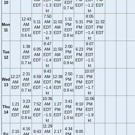
10
EDT
EDT
−1.3
EDT
EDT
−1.2
EDT
0.7 kt
kt
kt
7:50
8:05
12:43
1:11
5:11
AM
11:02
5:31
PM
11:32
Mon
AM
PM
AM
EDT
AM
PM
EDT
PM
11
EDT
EDT
EDT
−1.3
EDT
EDT
−1.4
EDT
0.6 kt
0.8 kt
kt
kt
8:47
9:07
1:38
2:00
6:05
AM
11:50
6:23
PM
Tue
AM
PM
AM
EDT
AM
PM
EDT
12
EDT
EDT
EDT
−1.4
EDT
EDT
−1.5
0.7 kt
0.9 kt
kt
kt
9:43
10:07
2:31
2:50
12:27
6:59
AM
12:38
7:15
PM
Wed
AM
PM
AM
AM
EDT
PM
PM
EDT
13
EDT
EDT
EDT
EDT
−1.4
EDT
EDT
−1.7
0.7 kt
0.9 kt
kt
kt
10:36
11:06
3:23
3:41
1:21
7:52
AM
1:27
8:10
PM
Thu
AM
PM
AM
AM
EDT
PM
PM
EDT
14
EDT
EDT
EDT
EDT
−1.5
EDT
EDT
−1.9
0.8 kt
1.0 kt
kt
kt
11:29
4:16
4:34
2:15
8:43
AM
2:17
9:05
Fri
AM
PM