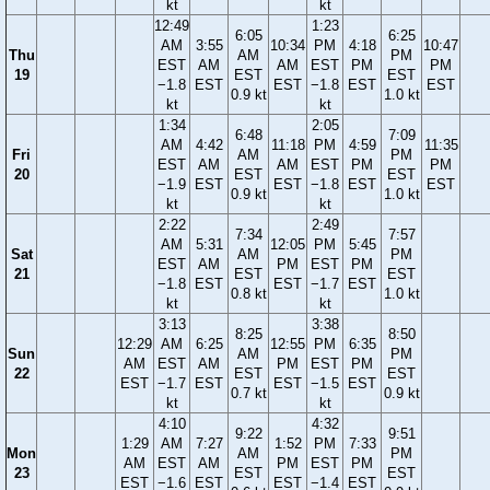
kt
kt
12:49
1:23
6:05
6:25
AM
3:55
10:34
PM
4:18
10:47
Thu
AM
PM
EST
AM
AM
EST
PM
PM
19
EST
EST
−1.8
EST
EST
−1.8
EST
EST
0.9 kt
1.0 kt
kt
kt
1:34
2:05
6:48
7:09
AM
4:42
11:18
PM
4:59
11:35
Fri
AM
PM
EST
AM
AM
EST
PM
PM
20
EST
EST
−1.9
EST
EST
−1.8
EST
EST
0.9 kt
1.0 kt
kt
kt
2:22
2:49
7:34
7:57
AM
5:31
12:05
PM
5:45
Sat
AM
PM
EST
AM
PM
EST
PM
21
EST
EST
−1.8
EST
EST
−1.7
EST
0.8 kt
1.0 kt
kt
kt
3:13
3:38
8:25
8:50
12:29
AM
6:25
12:55
PM
6:35
Sun
AM
PM
AM
EST
AM
PM
EST
PM
22
EST
EST
EST
−1.7
EST
EST
−1.5
EST
0.7 kt
0.9 kt
kt
kt
4:10
4:32
9:22
9:51
1:29
AM
7:27
1:52
PM
7:33
Mon
AM
PM
AM
EST
AM
PM
EST
PM
23
EST
EST
EST
−1.6
EST
EST
−1.4
EST