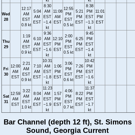
kt
kt
8:30
8:38
12:17
12:55
5:04
AM
11:08
5:21
PM
11:01
Wed
AM
PM
AM
EST
AM
PM
EST
PM
28
EST
EST
EST
−1.4
EST
EST
−1.3
EST
0.8 kt
0.5 kt
kt
kt
9:36
9:45
1:19
2:00
6:10
AM
12:10
6:25
PM
Thu
AM
PM
AM
EST
PM
PM
EST
29
EST
EST
EST
−1.6
EST
EST
−1.4
0.9 kt
0.5 kt
kt
kt
10:31
10:42
2:21
3:06
12:00
7:10
AM
1:06
7:26
PM
Fri
AM
PM
AM
AM
EST
PM
PM
EST
30
EST
EST
EST
EST
−1.8
EST
EST
−1.6
0.9 kt
0.6 kt
kt
kt
11:23
11:37
3:22
4:06
12:59
8:04
AM
1:57
8:22
PM
Sat
AM
PM
AM
AM
EST
PM
PM
EST
31
EST
EST
EST
EST
−1.9
EST
EST
−1.7
1.0 kt
0.7 kt
kt
kt
Bar Channel (depth 12 ft), St. Simons
Sound, Georgia Current