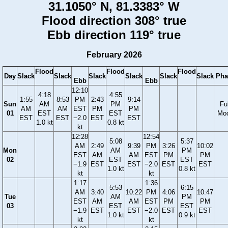
31.1050° N, 81.3383° W
Flood direction 308° true
Ebb direction 119° true
February 2026
Flood
Flood
Flood
Day
Slack
Slack
Slack
Slack
Slack
Slack
Pha
Ebb
Ebb
12:10
4:18
4:55
1:55
8:53
PM
2:43
9:14
Sun
AM
PM
Ful
AM
AM
EST
PM
PM
01
EST
EST
Mo
EST
EST
−2.0
EST
EST
1.0 kt
0.8 kt
kt
12:28
12:54
5:08
5:37
AM
2:49
9:39
PM
3:26
10:02
Mon
AM
PM
EST
AM
AM
EST
PM
PM
02
EST
EST
−1.9
EST
EST
−2.0
EST
EST
1.0 kt
0.8 kt
kt
kt
1:17
1:36
5:53
6:15
AM
3:40
10:22
PM
4:06
10:47
Tue
AM
PM
EST
AM
AM
EST
PM
PM
03
EST
EST
−1.9
EST
EST
−2.0
EST
EST
1.0 kt
0.9 kt
kt
kt