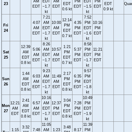
AM
EDT
AM
PM
EDT
PM
23
EDT
EDT
Quar
EDT
−1.7
EDT
EDT
−1.5
EDT
0.6 kt
0.9 kt
kt
kt
7:21
7:52
12:14
4:07
AM
10:00
4:35
PM
10:16
Fri
PM
AM
EDT
AM
PM
EDT
PM
24
EDT
EDT
−1.7
EDT
EDT
−1.6
EDT
0.7 kt
kt
kt
8:26
8:58
12:39
1:21
5:06
AM
10:57
5:37
PM
11:21
Sat
AM
PM
AM
EDT
AM
PM
EDT
PM
25
EDT
EDT
EDT
−1.7
EDT
EDT
−1.7
EDT
0.8 kt
0.7 kt
kt
kt
9:23
9:57
1:44
2:17
6:03
AM
11:49
6:35
PM
Sun
AM
PM
AM
EDT
AM
PM
EDT
26
EDT
EDT
EDT
−1.7
EDT
EDT
−1.8
0.8 kt
0.8 kt
kt
kt
10:16
10:49
2:41
3:04
12:21
6:57
AM
12:37
7:28
PM
Mon
AM
PM
AM
AM
EDT
PM
PM
EDT
27
EDT
EDT
EDT
EDT
−1.7
EDT
EDT
−1.9
0.8 kt
0.8 kt
kt
kt
11:05
11:39
3:32
3:48
1:15
7:48
AM
1:23
8:17
PM