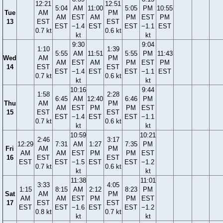
12:21
12:51
5:04
AM
11:00
5:05
PM
10:55
Tue
AM
PM
AM
EST
AM
PM
EST
PM
13
EST
EST
EST
−1.4
EST
EST
−1.1
EST
0.7 kt
0.6 kt
kt
kt
9:30
9:04
1:10
1:39
5:55
AM
11:51
5:55
PM
11:43
Wed
AM
PM
AM
EST
AM
PM
EST
PM
14
EST
EST
EST
−1.4
EST
EST
−1.1
EST
0.7 kt
0.6 kt
kt
kt
10:16
9:44
1:58
2:28
6:45
AM
12:40
6:46
PM
Thu
AM
PM
AM
EST
PM
PM
EST
15
EST
EST
EST
−1.4
EST
EST
−1.1
0.7 kt
0.6 kt
kt
kt
10:59
10:21
2:46
3:17
12:29
7:31
AM
1:27
7:35
PM
Fri
AM
PM
AM
AM
EST
PM
PM
EST
16
EST
EST
EST
EST
−1.5
EST
EST
−1.2
0.7 kt
0.6 kt
kt
kt
11:38
11:01
3:33
4:05
1:15
8:15
AM
2:12
8:23
PM
Sat
AM
PM
AM
AM
EST
PM
PM
EST
17
EST
EST
EST
EST
−1.6
EST
EST
−1.2
0.8 kt
0.7 kt
kt
kt