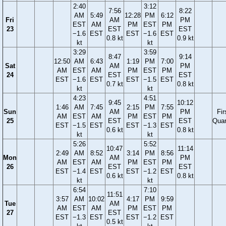
2:40
3:12
7:56
8:22
AM
5:49
12:28
PM
6:12
Fri
AM
PM
EST
AM
PM
EST
PM
23
EST
EST
−1.6
EST
EST
−1.6
EST
0.8 kt
0.9 kt
kt
kt
3:29
3:59
8:47
9:14
12:50
AM
6:43
1:19
PM
7:00
Sat
AM
PM
AM
EST
AM
PM
EST
PM
24
EST
EST
EST
−1.6
EST
EST
−1.5
EST
0.7 kt
0.8 kt
kt
kt
4:23
4:51
9:45
10:12
1:46
AM
7:45
2:15
PM
7:55
Sun
AM
PM
Fir
AM
EST
AM
PM
EST
PM
25
EST
EST
Quar
EST
−1.5
EST
EST
−1.3
EST
0.6 kt
0.8 kt
kt
kt
5:26
5:52
10:47
11:14
2:49
AM
8:52
3:14
PM
8:56
Mon
AM
PM
AM
EST
AM
PM
EST
PM
26
EST
EST
EST
−1.4
EST
EST
−1.2
EST
0.6 kt
0.8 kt
kt
kt
6:54
7:10
11:51
3:57
AM
10:02
4:17
PM
9:59
Tue
AM
AM
EST
AM
PM
EST
PM
27
EST
EST
−1.3
EST
EST
−1.2
EST
0.5 kt