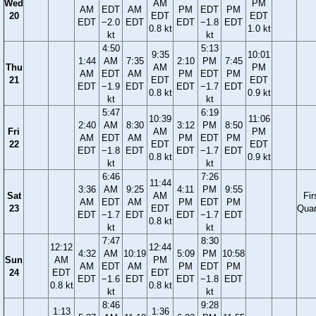
Wed
AM
PM
AM
EDT
AM
PM
EDT
PM
20
EDT
EDT
EDT
−2.0
EDT
EDT
−1.8
EDT
0.8 kt
1.0 kt
kt
kt
4:50
5:13
9:35
10:01
1:44
AM
7:35
2:10
PM
7:45
Thu
AM
PM
AM
EDT
AM
PM
EDT
PM
21
EDT
EDT
EDT
−1.9
EDT
EDT
−1.7
EDT
0.8 kt
0.9 kt
kt
kt
5:47
6:19
10:39
11:06
2:40
AM
8:30
3:12
PM
8:50
Fri
AM
PM
AM
EDT
AM
PM
EDT
PM
22
EDT
EDT
EDT
−1.8
EDT
EDT
−1.7
EDT
0.8 kt
0.9 kt
kt
kt
6:46
7:26
11:44
3:36
AM
9:25
4:11
PM
9:55
Sat
AM
Fir
AM
EDT
AM
PM
EDT
PM
23
EDT
Quar
EDT
−1.7
EDT
EDT
−1.7
EDT
0.8 kt
kt
kt
7:47
8:30
12:12
12:44
4:32
AM
10:19
5:09
PM
10:58
Sun
AM
PM
AM
EDT
AM
PM
EDT
PM
24
EDT
EDT
EDT
−1.6
EDT
EDT
−1.8
EDT
0.8 kt
0.8 kt
kt
kt
8:46
9:28
1:13
1:36