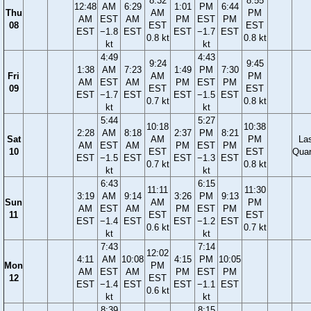
8:32
8:55
12:48
AM
6:29
1:01
PM
6:44
Thu
AM
PM
AM
EST
AM
PM
EST
PM
08
EST
EST
EST
−1.8
EST
EST
−1.7
EST
0.8 kt
0.8 kt
kt
kt
4:49
4:43
9:24
9:45
1:38
AM
7:23
1:49
PM
7:30
Fri
AM
PM
AM
EST
AM
PM
EST
PM
09
EST
EST
EST
−1.7
EST
EST
−1.5
EST
0.7 kt
0.8 kt
kt
kt
5:44
5:27
10:18
10:38
2:28
AM
8:18
2:37
PM
8:21
Sat
AM
PM
La
AM
EST
AM
PM
EST
PM
10
EST
EST
Quar
EST
−1.5
EST
EST
−1.3
EST
0.7 kt
0.8 kt
kt
kt
6:43
6:15
11:11
11:30
3:19
AM
9:14
3:26
PM
9:13
Sun
AM
PM
AM
EST
AM
PM
EST
PM
11
EST
EST
EST
−1.4
EST
EST
−1.2
EST
0.6 kt
0.7 kt
kt
kt
7:43
7:14
12:02
4:11
AM
10:08
4:15
PM
10:05
Mon
PM
AM
EST
AM
PM
EST
PM
12
EST
EST
−1.4
EST
EST
−1.1
EST
0.6 kt
kt
kt
8:39
8:15