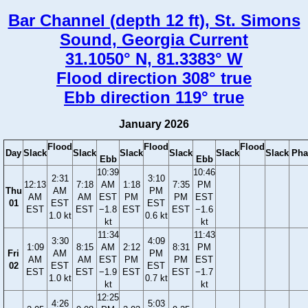
Bar Channel (depth 12 ft), St. Simons
Sound, Georgia Current
31.1050° N, 81.3383° W
Flood direction 308° true
Ebb direction 119° true
January 2026
Flood
Flood
Flood
Day
Slack
Slack
Slack
Slack
Slack
Slack
Pha
Ebb
Ebb
10:39
10:46
2:31
3:10
12:13
7:18
AM
1:18
7:35
PM
Thu
AM
PM
AM
AM
EST
PM
PM
EST
01
EST
EST
EST
EST
−1.8
EST
EST
−1.6
1.0 kt
0.6 kt
kt
kt
11:34
11:43
3:30
4:09
1:09
8:15
AM
2:12
8:31
PM
Fri
AM
PM
AM
AM
EST
PM
PM
EST
02
EST
EST
EST
EST
−1.9
EST
EST
−1.7
1.0 kt
0.7 kt
kt
kt
12:25
4:26
5:03