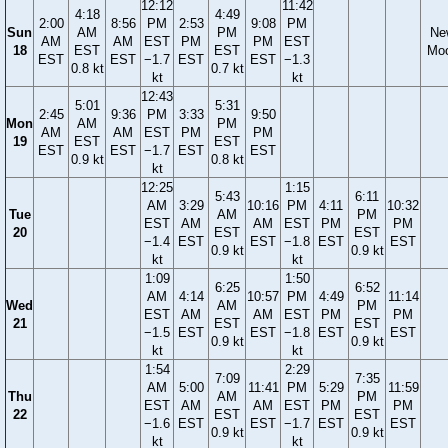
12:12
11:42
4:18
4:49
2:00
8:56
PM
2:53
9:08
PM
Sun
AM
PM
Ne
AM
AM
EST
PM
PM
EST
18
EST
EST
Mo
EST
EST
−1.7
EST
EST
−1.3
0.8 kt
0.7 kt
kt
kt
12:43
5:01
5:31
2:45
9:36
PM
3:33
9:50
Mon
AM
PM
AM
AM
EST
PM
PM
19
EST
EST
EST
EST
−1.7
EST
EST
0.9 kt
0.8 kt
kt
12:25
1:15
5:43
6:11
AM
3:29
10:16
PM
4:11
10:32
Tue
AM
PM
EST
AM
AM
EST
PM
PM
20
EST
EST
−1.4
EST
EST
−1.8
EST
EST
0.9 kt
0.9 kt
kt
kt
1:09
1:50
6:25
6:52
AM
4:14
10:57
PM
4:49
11:14
Wed
AM
PM
EST
AM
AM
EST
PM
PM
21
EST
EST
−1.5
EST
EST
−1.8
EST
EST
0.9 kt
0.9 kt
kt
kt
1:54
2:29
7:09
7:35
AM
5:00
11:41
PM
5:29
11:59
Thu
AM
PM
EST
AM
AM
EST
PM
PM
22
EST
EST
−1.6
EST
EST
−1.7
EST
EST
0.9 kt
0.9 kt
kt
kt