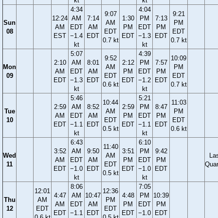
kt
kt
4:34
4:04
9:07
9:21
12:24
AM
7:14
1:30
PM
7:13
Sun
AM
PM
AM
EDT
AM
PM
EDT
PM
08
EDT
EDT
EST
−1.4
EDT
EDT
−1.3
EDT
0.7 kt
0.7 kt
kt
kt
5:07
4:39
9:52
10:09
2:10
AM
8:01
2:12
PM
7:57
Mon
AM
PM
AM
EDT
AM
PM
EDT
PM
09
EDT
EDT
EDT
−1.3
EDT
EDT
−1.2
EDT
0.6 kt
0.7 kt
kt
kt
5:46
5:21
10:44
11:03
2:59
AM
8:52
2:59
PM
8:47
Tue
AM
PM
AM
EDT
AM
PM
EDT
PM
10
EDT
EDT
EDT
−1.1
EDT
EDT
−1.1
EDT
0.5 kt
0.6 kt
kt
kt
6:43
6:10
11:40
3:52
AM
9:50
3:51
PM
9:42
Wed
AM
La
AM
EDT
AM
PM
EDT
PM
11
EDT
Quar
EDT
−1.0
EDT
EDT
−1.0
EDT
0.5 kt
kt
kt
8:06
7:05
12:01
12:36
4:47
AM
10:47
4:48
PM
10:39
Thu
AM
PM
AM
EDT
AM
PM
EDT
PM
12
EDT
EDT
EDT
−1.1
EDT
EDT
−1.0
EDT
0.6 kt
0.5 kt