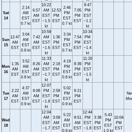
10:22
9:47
2:14
2:46
6:57
AM
12:53
7:05
PM
Sat
AM
PM
AM
EST
PM
PM
EST
14
EST
EST
EST
−1.5
EST
EST
−1.2
0.7 kt
0.7 kt
kt
kt
10:59
10:34
3:04
3:34
12:47
7:42
AM
1:36
7:54
PM
Sun
AM
PM
AM
AM
EST
PM
PM
EST
15
EST
EST
EST
EST
−1.6
EST
EST
−1.4
0.8 kt
0.7 kt
kt
kt
11:33
11:20
3:52
4:19
1:35
8:26
AM
2:18
8:39
PM
Mon
AM
PM
AM
AM
EST
PM
PM
EST
16
EST
EST
EST
EST
−1.7
EST
EST
−1.5
0.8 kt
0.8 kt
kt
kt
12:07
4:37
5:02
2:22
9:08
PM
2:58
9:21
Tue
AM
PM
Ne
AM
AM
EST
PM
PM
17
EST
EST
Mo
EST
EST
−1.8
EST
EST
0.9 kt
0.9 kt
kt
12:04
12:44
5:22
5:43
AM
3:09
9:51
PM
3:38
10:04
Wed
AM
PM
EST
AM
AM
EST
PM
PM
18
EST
EST
−1.7
EST
EST
−1.8
EST
EST
0.9 kt
1.0 kt