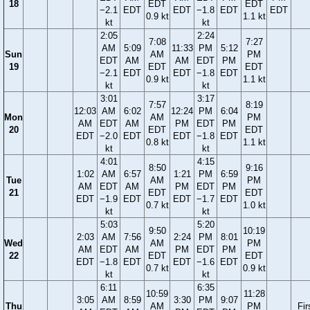
18
EDT
EDT
−2.1
EDT
EDT
−1.8
EDT
EDT
0.9 kt
1.1 kt
kt
kt
2:05
2:24
7:08
7:27
AM
5:09
11:33
PM
5:12
Sun
AM
PM
EDT
AM
AM
EDT
PM
19
EDT
EDT
−2.1
EDT
EDT
−1.8
EDT
0.9 kt
1.1 kt
kt
kt
3:01
3:17
7:57
8:19
12:03
AM
6:02
12:24
PM
6:04
Mon
AM
PM
AM
EDT
AM
PM
EDT
PM
20
EDT
EDT
EDT
−2.0
EDT
EDT
−1.8
EDT
0.8 kt
1.1 kt
kt
kt
4:01
4:15
8:50
9:16
1:02
AM
6:57
1:21
PM
6:59
Tue
AM
PM
AM
EDT
AM
PM
EDT
PM
21
EDT
EDT
EDT
−1.9
EDT
EDT
−1.7
EDT
0.7 kt
1.0 kt
kt
kt
5:03
5:20
9:50
10:19
2:03
AM
7:56
2:24
PM
8:01
Wed
AM
PM
AM
EDT
AM
PM
EDT
PM
22
EDT
EDT
EDT
−1.8
EDT
EDT
−1.6
EDT
0.7 kt
0.9 kt
kt
kt
6:11
6:35
10:59
11:28
3:05
AM
8:59
3:30
PM
9:07
Thu
AM
PM
Fir