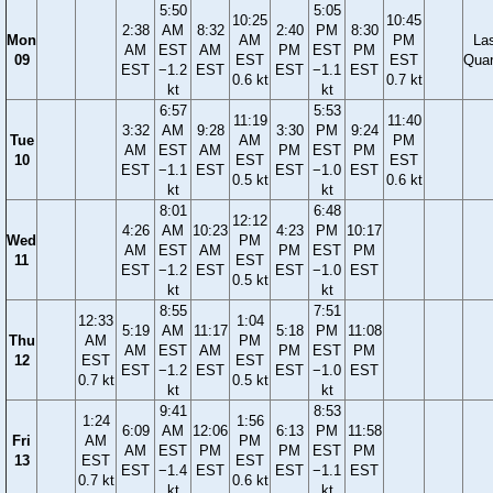
5:50
5:05
10:25
10:45
2:38
AM
8:32
2:40
PM
8:30
Mon
AM
PM
La
AM
EST
AM
PM
EST
PM
09
EST
EST
Quar
EST
−1.2
EST
EST
−1.1
EST
0.6 kt
0.7 kt
kt
kt
6:57
5:53
11:19
11:40
3:32
AM
9:28
3:30
PM
9:24
Tue
AM
PM
AM
EST
AM
PM
EST
PM
10
EST
EST
EST
−1.1
EST
EST
−1.0
EST
0.5 kt
0.6 kt
kt
kt
8:01
6:48
12:12
4:26
AM
10:23
4:23
PM
10:17
Wed
PM
AM
EST
AM
PM
EST
PM
11
EST
EST
−1.2
EST
EST
−1.0
EST
0.5 kt
kt
kt
8:55
7:51
12:33
1:04
5:19
AM
11:17
5:18
PM
11:08
Thu
AM
PM
AM
EST
AM
PM
EST
PM
12
EST
EST
EST
−1.2
EST
EST
−1.0
EST
0.7 kt
0.5 kt
kt
kt
9:41
8:53
1:24
1:56
6:09
AM
12:06
6:13
PM
11:58
Fri
AM
PM
AM
EST
PM
PM
EST
PM
13
EST
EST
EST
−1.4
EST
EST
−1.1
EST
0.7 kt
0.6 kt
kt
kt