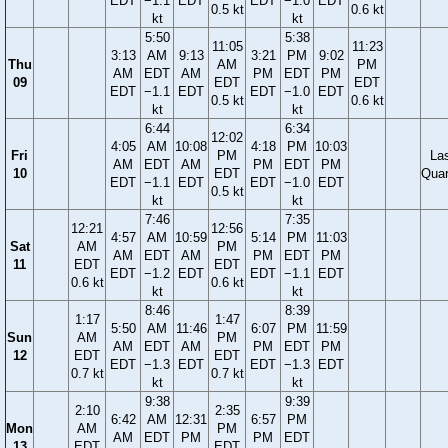
EDT
−1.1
EDT
EDT
−1.0
EDT
0.5 kt
0.6 kt
kt
kt
5:50
5:38
11:05
11:23
3:13
AM
9:13
3:21
PM
9:02
Thu
AM
PM
AM
EDT
AM
PM
EDT
PM
09
EDT
EDT
EDT
−1.1
EDT
EDT
−1.0
EDT
0.5 kt
0.6 kt
kt
kt
6:44
6:34
12:02
4:05
AM
10:08
4:18
PM
10:03
Fri
PM
La
AM
EDT
AM
PM
EDT
PM
10
EDT
Quar
EDT
−1.1
EDT
EDT
−1.0
EDT
0.5 kt
kt
kt
7:46
7:35
12:21
12:56
4:57
AM
10:59
5:14
PM
11:03
Sat
AM
PM
AM
EDT
AM
PM
EDT
PM
11
EDT
EDT
EDT
−1.2
EDT
EDT
−1.1
EDT
0.6 kt
0.6 kt
kt
kt
8:46
8:39
1:17
1:47
5:50
AM
11:46
6:07
PM
11:59
Sun
AM
PM
AM
EDT
AM
PM
EDT
PM
12
EDT
EDT
EDT
−1.3
EDT
EDT
−1.3
EDT
0.7 kt
0.7 kt
kt
kt
9:38
9:39
2:10
2:35
6:42
AM
12:31
6:57
PM
Mon
AM
PM
AM
EDT
PM
PM
EDT
13
EDT
EDT