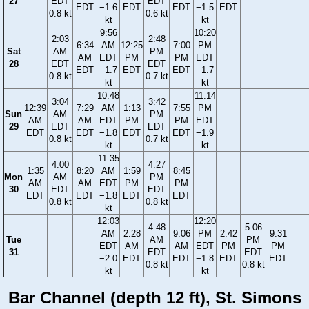
27
EDT
EDT
EDT
−1.6
EDT
EDT
−1.5
EDT
0.8 kt
0.6 kt
kt
kt
9:56
10:20
2:03
2:48
6:34
AM
12:25
7:00
PM
Sat
AM
PM
AM
EDT
PM
PM
EDT
28
EDT
EDT
EDT
−1.7
EDT
EDT
−1.7
0.8 kt
0.7 kt
kt
kt
10:48
11:14
3:04
3:42
12:39
7:29
AM
1:13
7:55
PM
Sun
AM
PM
AM
AM
EDT
PM
PM
EDT
29
EDT
EDT
EDT
EDT
−1.8
EDT
EDT
−1.9
0.8 kt
0.7 kt
kt
kt
11:35
4:00
4:27
1:35
8:20
AM
1:59
8:45
Mon
AM
PM
AM
AM
EDT
PM
PM
30
EDT
EDT
EDT
EDT
−1.8
EDT
EDT
0.8 kt
0.8 kt
kt
12:03
12:20
4:48
5:06
AM
2:28
9:06
PM
2:42
9:31
Tue
AM
PM
EDT
AM
AM
EDT
PM
PM
31
EDT
EDT
−2.0
EDT
EDT
−1.8
EDT
EDT
0.8 kt
0.8 kt
kt
kt
Bar Channel (depth 12 ft), St. Simons