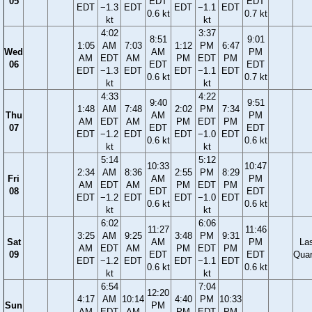
05
EDT
EDT
EDT
−1.3
EDT
EDT
−1.1
EDT
0.6 kt
0.7 kt
kt
kt
4:02
3:37
8:51
9:01
1:05
AM
7:03
1:12
PM
6:47
Wed
AM
PM
AM
EDT
AM
PM
EDT
PM
06
EDT
EDT
EDT
−1.3
EDT
EDT
−1.1
EDT
0.6 kt
0.7 kt
kt
kt
4:33
4:22
9:40
9:51
1:48
AM
7:48
2:02
PM
7:34
Thu
AM
PM
AM
EDT
AM
PM
EDT
PM
07
EDT
EDT
EDT
−1.2
EDT
EDT
−1.0
EDT
0.6 kt
0.6 kt
kt
kt
5:14
5:12
10:33
10:47
2:34
AM
8:36
2:55
PM
8:29
Fri
AM
PM
AM
EDT
AM
PM
EDT
PM
08
EDT
EDT
EDT
−1.2
EDT
EDT
−1.0
EDT
0.6 kt
0.6 kt
kt
kt
6:02
6:06
11:27
11:46
3:25
AM
9:25
3:48
PM
9:31
Sat
AM
PM
La
AM
EDT
AM
PM
EDT
PM
09
EDT
EDT
Quar
EDT
−1.2
EDT
EDT
−1.1
EDT
0.6 kt
0.6 kt
kt
kt
6:54
7:04
12:20
4:17
AM
10:14
4:40
PM
10:33
Sun
PM
AM
EDT
AM
PM
EDT
PM