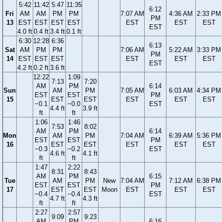
5:42
11:42
5:47
11:35
6:12
Fri
AM
AM
PM
PM
7:07 AM
4:36 AM
2:33 PM
PM
13
EST
EST
EST
EST
EST
EST
EST
EST
4.0 ft
0.4 ft
3.4 ft
0.1 ft
6:30
12:28
6:36
6:13
Sat
AM
PM
PM
7:06 AM
5:22 AM
3:33 PM
PM
14
EST
EST
EST
EST
EST
EST
EST
4.2 ft
0.2 ft
3.6 ft
12:22
1:09
7:13
7:20
AM
PM
6:14
Sun
AM
PM
7:05 AM
6:03 AM
4:34 PM
EST
EST
PM
15
EST
EST
EST
EST
EST
−0.1
−0.0
EST
4.4 ft
3.9 ft
ft
ft
1:06
1:46
7:53
8:02
AM
PM
6:14
Mon
AM
PM
7:04 AM
6:39 AM
5:36 PM
EST
EST
PM
16
EST
EST
EST
EST
EST
−0.3
−0.2
EST
4.6 ft
4.1 ft
ft
ft
1:47
2:22
8:31
8:43
AM
PM
6:15
Tue
AM
PM
New
7:04 AM
7:12 AM
6:38 PM
EST
EST
PM
17
EST
EST
Moon
EST
EST
EST
−0.4
−0.4
EST
4.7 ft
4.3 ft
ft
ft
2:27
2:57
9:09
9:23
AM
PM
6:16