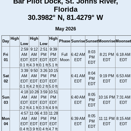
Bar Pilot Dock, St. Johns River,
Florida
30.3982° N, 81.4279° W
May 2026
High
High
High
Day
Phase
Sunrise
Sunset
Moonrise
Moonset
Low
Low
2:59
9:12
2:51
9:39
8:03
Fri
AM
AM
PM
PM
Full
6:42 AM
8:21 PM
6:18 AM
PM
01
EDT
EDT
EDT
EDT
Moon
EDT
EDT
EDT
EDT
0.1 ft
4.3 ft
0.1 ft
5.1 ft
3:39
9:50
3:26
10:15
8:04
Sat
AM
AM
PM
PM
6:41 AM
9:19 PM
6:53 AM
PM
02
EDT
EDT
EDT
EDT
EDT
EDT
EDT
EDT
0.1 ft
4.2 ft
0.2 ft
5.0 ft
4:18
10:28
3:59
10:51
8:05
Sun
AM
AM
PM
PM
6:40 AM
10:16 PM
7:31 AM
PM
03
EDT
EDT
EDT
EDT
EDT
EDT
EDT
EDT
0.2 ft
4.1 ft
0.3 ft
4.9 ft
4:57
11:06
4:33
11:28
8:05
Mon
AM
AM
PM
PM
6:39 AM
11:11 PM
8:15 AM
PM
04
EDT
EDT
EDT
EDT
EDT
EDT
EDT
EDT
0.4 ft
3.9 ft
0.4 ft
4.7 ft