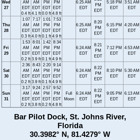
Wed
AM
AM
PM
PM
6:25 AM
5:18 PM
3:51 AM
PM
27
EDT
EDT
EDT
EDT
EDT
EDT
EDT
EDT
0.4 ft
4.1 ft
0.0 ft
4.8 ft
1:07
7:17
1:01
7:53
8:20
Thu
AM
AM
PM
PM
6:25 AM
6:15 PM
4:20 AM
PM
28
EDT
EDT
EDT
EDT
EDT
EDT
EDT
EDT
0.3 ft
4.0 ft
0.1 ft
4.9 ft
1:53
8:01
1:42
8:34
8:21
Fri
AM
AM
PM
PM
6:24 AM
7:12 PM
4:53 AM
PM
29
EDT
EDT
EDT
EDT
EDT
EDT
EDT
EDT
0.2 ft
3.9 ft
0.1 ft
4.9 ft
2:36
8:43
2:20
9:14
8:22
Sat
AM
AM
PM
PM
6:24 AM
8:10 PM
5:30 AM
PM
30
EDT
EDT
EDT
EDT
EDT
EDT
EDT
EDT
0.2 ft
3.9 ft
0.1 ft
4.9 ft
3:17
9:24
2:57
9:52
8:22
Sun
AM
AM
PM
PM
Full
6:24 AM
9:05 PM
6:13 AM
PM
31
EDT
EDT
EDT
EDT
Moon
EDT
EDT
EDT
EDT
0.2 ft
3.8 ft
0.2 ft
4.8 ft
Bar Pilot Dock, St. Johns River,
Florida
30.3982° N, 81.4279° W