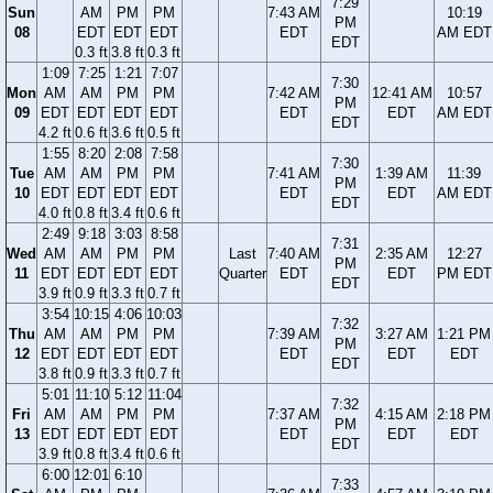
7:29
Sun
AM
PM
PM
7:43 AM
10:19
PM
08
EDT
EDT
EDT
EDT
AM EDT
EDT
0.3 ft
3.8 ft
0.3 ft
1:09
7:25
1:21
7:07
7:30
Mon
AM
AM
PM
PM
7:42 AM
12:41 AM
10:57
PM
09
EDT
EDT
EDT
EDT
EDT
EDT
AM EDT
EDT
4.2 ft
0.6 ft
3.6 ft
0.5 ft
1:55
8:20
2:08
7:58
7:30
Tue
AM
AM
PM
PM
7:41 AM
1:39 AM
11:39
PM
10
EDT
EDT
EDT
EDT
EDT
EDT
AM EDT
EDT
4.0 ft
0.8 ft
3.4 ft
0.6 ft
2:49
9:18
3:03
8:58
7:31
Wed
AM
AM
PM
PM
Last
7:40 AM
2:35 AM
12:27
PM
11
EDT
EDT
EDT
EDT
Quarter
EDT
EDT
PM EDT
EDT
3.9 ft
0.9 ft
3.3 ft
0.7 ft
3:54
10:15
4:06
10:03
7:32
Thu
AM
AM
PM
PM
7:39 AM
3:27 AM
1:21 PM
PM
12
EDT
EDT
EDT
EDT
EDT
EDT
EDT
EDT
3.8 ft
0.9 ft
3.3 ft
0.7 ft
5:01
11:10
5:12
11:04
7:32
Fri
AM
AM
PM
PM
7:37 AM
4:15 AM
2:18 PM
PM
13
EDT
EDT
EDT
EDT
EDT
EDT
EDT
EDT
3.9 ft
0.8 ft
3.4 ft
0.6 ft
6:00
12:01
6:10
7:33