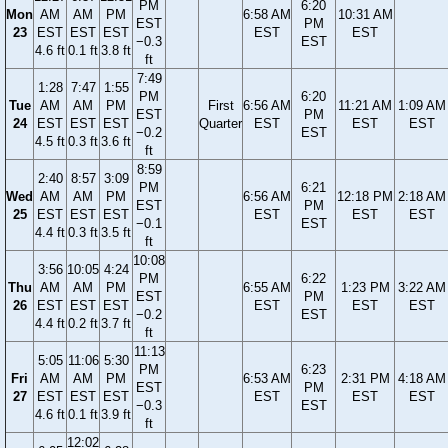
PM
6:20
Mon
AM
AM
PM
6:58 AM
10:31 AM
EST
PM
23
EST
EST
EST
EST
EST
−0.3
EST
4.6 ft
0.1 ft
3.8 ft
ft
7:49
1:28
7:47
1:55
PM
6:20
Tue
AM
AM
PM
First
6:56 AM
11:21 AM
1:09 AM
EST
PM
24
EST
EST
EST
Quarter
EST
EST
EST
−0.2
EST
4.5 ft
0.3 ft
3.6 ft
ft
8:59
2:40
8:57
3:09
PM
6:21
Wed
AM
AM
PM
6:56 AM
12:18 PM
2:18 AM
EST
PM
25
EST
EST
EST
EST
EST
EST
−0.1
EST
4.4 ft
0.3 ft
3.5 ft
ft
10:08
3:56
10:05
4:24
PM
6:22
Thu
AM
AM
PM
6:55 AM
1:23 PM
3:22 AM
EST
PM
26
EST
EST
EST
EST
EST
EST
−0.2
EST
4.4 ft
0.2 ft
3.7 ft
ft
11:13
5:05
11:06
5:30
PM
6:23
Fri
AM
AM
PM
6:53 AM
2:31 PM
4:18 AM
EST
PM
27
EST
EST
EST
EST
EST
EST
−0.3
EST
4.6 ft
0.1 ft
3.9 ft
ft
12:02