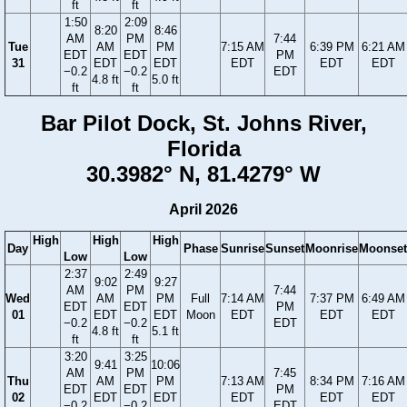
ft
ft
1:50
2:09
8:20
8:46
AM
PM
7:44
Tue
AM
PM
7:15 AM
6:39 PM
6:21 AM
EDT
EDT
PM
31
EDT
EDT
EDT
EDT
EDT
−0.2
−0.2
EDT
4.8 ft
5.0 ft
ft
ft
Bar Pilot Dock, St. Johns River,
Florida
30.3982° N, 81.4279° W
April 2026
High
High
High
Day
Phase
Sunrise
Sunset
Moonrise
Moonset
Low
Low
2:37
2:49
9:02
9:27
AM
PM
7:44
Wed
AM
PM
Full
7:14 AM
7:37 PM
6:49 AM
EDT
EDT
PM
01
EDT
EDT
Moon
EDT
EDT
EDT
−0.2
−0.2
EDT
4.8 ft
5.1 ft
ft
ft
3:20
3:25
9:41
10:06
AM
PM
7:45
Thu
AM
PM
7:13 AM
8:34 PM
7:16 AM
EDT
EDT
PM
02
EDT
EDT
EDT
EDT
EDT
−0.2
−0.2
EDT