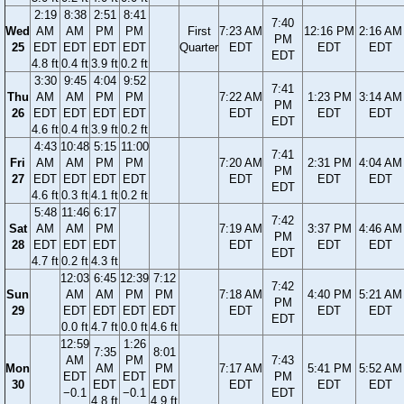
2:19
8:38
2:51
8:41
7:40
Wed
AM
AM
PM
PM
First
7:23 AM
12:16 PM
2:16 AM
PM
25
EDT
EDT
EDT
EDT
Quarter
EDT
EDT
EDT
EDT
4.8 ft
0.4 ft
3.9 ft
0.2 ft
3:30
9:45
4:04
9:52
7:41
Thu
AM
AM
PM
PM
7:22 AM
1:23 PM
3:14 AM
PM
26
EDT
EDT
EDT
EDT
EDT
EDT
EDT
EDT
4.6 ft
0.4 ft
3.9 ft
0.2 ft
4:43
10:48
5:15
11:00
7:41
Fri
AM
AM
PM
PM
7:20 AM
2:31 PM
4:04 AM
PM
27
EDT
EDT
EDT
EDT
EDT
EDT
EDT
EDT
4.6 ft
0.3 ft
4.1 ft
0.2 ft
5:48
11:46
6:17
7:42
Sat
AM
AM
PM
7:19 AM
3:37 PM
4:46 AM
PM
28
EDT
EDT
EDT
EDT
EDT
EDT
EDT
4.7 ft
0.2 ft
4.3 ft
12:03
6:45
12:39
7:12
7:42
Sun
AM
AM
PM
PM
7:18 AM
4:40 PM
5:21 AM
PM
29
EDT
EDT
EDT
EDT
EDT
EDT
EDT
EDT
0.0 ft
4.7 ft
0.0 ft
4.6 ft
12:59
1:26
7:35
8:01
AM
PM
7:43
Mon
AM
PM
7:17 AM
5:41 PM
5:52 AM
EDT
EDT
PM
30
EDT
EDT
EDT
EDT
EDT
−0.1
−0.1
EDT
4.8 ft
4.9 ft