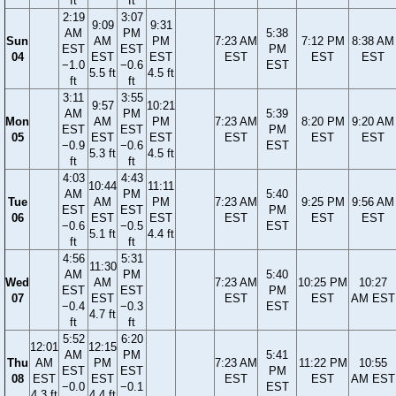
ft
ft
2:19
3:07
9:09
9:31
AM
PM
5:38
Sun
AM
PM
7:23 AM
7:12 PM
8:38 AM
EST
EST
PM
04
EST
EST
EST
EST
EST
−1.0
−0.6
EST
5.5 ft
4.5 ft
ft
ft
3:11
3:55
9:57
10:21
AM
PM
5:39
Mon
AM
PM
7:23 AM
8:20 PM
9:20 AM
EST
EST
PM
05
EST
EST
EST
EST
EST
−0.9
−0.6
EST
5.3 ft
4.5 ft
ft
ft
4:03
4:43
10:44
11:11
AM
PM
5:40
Tue
AM
PM
7:23 AM
9:25 PM
9:56 AM
EST
EST
PM
06
EST
EST
EST
EST
EST
−0.6
−0.5
EST
5.1 ft
4.4 ft
ft
ft
4:56
5:31
11:30
AM
PM
5:40
Wed
AM
7:23 AM
10:25 PM
10:27
EST
EST
PM
07
EST
EST
EST
AM EST
−0.4
−0.3
EST
4.7 ft
ft
ft
5:52
6:20
12:01
12:15
AM
PM
5:41
Thu
AM
PM
7:23 AM
11:22 PM
10:55
EST
EST
PM
08
EST
EST
EST
EST
AM EST
−0.0
−0.1
EST
4.3 ft
4.4 ft