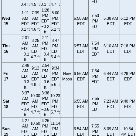
EDT
0.4 ft
4.5 ft
0.1 ft
4.7 ft
1:28
1:11
7:39
8:00
PM
7:53
Wed
AM
AM
PM
6:58 AM
5:38 AM
6:12 PM
EDT
PM
15
EDT
EDT
EDT
EDT
EDT
EDT
−0.2
EDT
0.1 ft
4.6 ft
5.1 ft
ft
2:01
2:11
8:25
8:47
AM
PM
7:54
Thu
AM
PM
6:57 AM
6:10 AM
7:18 PM
EDT
EDT
PM
16
EDT
EDT
EDT
EDT
EDT
−0.1
−0.4
EDT
4.7 ft
5.4 ft
ft
ft
2:49
2:54
9:12
9:34
AM
PM
7:54
Fri
AM
PM
New
6:56 AM
6:44 AM
8:28 PM
EDT
EDT
PM
17
EDT
EDT
Moon
EDT
EDT
EDT
−0.3
−0.6
EDT
4.8 ft
5.6 ft
ft
ft
3:37
3:38
10:00
10:23
AM
PM
7:55
Sat
AM
PM
6:55 AM
7:23 AM
9:40 PM
EDT
EDT
PM
18
EDT
EDT
EDT
EDT
EDT
−0.4
−0.6
EDT
4.7 ft
5.7 ft
ft
ft
4:27
4:26
10:50
11:14
AM
PM
7:55
Sun
AM
PM
6:54 AM
8:09 AM
10:54
EDT
EDT
PM
19
EDT
EDT
EDT
EDT
PM EDT