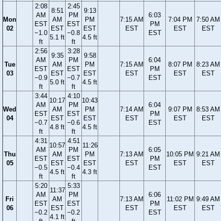
2:08
2:45
8:51
9:13
AM
PM
6:03
Mon
AM
PM
7:15 AM
7:04 PM
7:50 AM
EST
EST
PM
02
EST
EST
EST
EST
EST
−1.0
−0.8
EST
5.1 ft
4.5 ft
ft
ft
2:56
3:28
9:35
9:58
AM
PM
6:04
Tue
AM
PM
7:15 AM
8:07 PM
8:23 AM
EST
EST
PM
03
EST
EST
EST
EST
EST
−0.9
−0.7
EST
5.0 ft
4.5 ft
ft
ft
3:44
4:10
10:17
10:43
AM
PM
6:04
Wed
AM
PM
7:14 AM
9:07 PM
8:53 AM
EST
EST
PM
04
EST
EST
EST
EST
EST
−0.7
−0.6
EST
4.8 ft
4.5 ft
ft
ft
4:31
4:51
10:57
11:26
AM
PM
6:05
Thu
AM
PM
7:13 AM
10:05 PM
9:21 AM
EST
EST
PM
05
EST
EST
EST
EST
EST
−0.5
−0.4
EST
4.5 ft
4.3 ft
ft
ft
5:20
5:33
11:37
AM
PM
6:06
Fri
AM
7:13 AM
11:02 PM
9:49 AM
EST
EST
PM
06
EST
EST
EST
EST
−0.2
−0.2
EST
4.1 ft