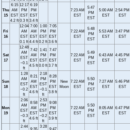
6:15
12:17
6:19
5:47
Thu
AM
PM
PM
7:23 AM
5:00 AM
2:54 PM
PM
15
EST
EST
EST
EST
EST
EST
EST
4.2 ft
0.3 ft
3.4 ft
12:04
7:00
1:00
7:05
5:48
Fri
AM
AM
PM
PM
7:22 AM
5:53 AM
3:47 PM
PM
16
EST
EST
EST
EST
EST
EST
EST
EST
0.1 ft
4.4 ft
0.2 ft
3.6 ft
12:48
7:42
1:41
7:47
AM
5:49
Sat
AM
PM
PM
7:22 AM
6:43 AM
4:45 PM
EST
PM
17
EST
EST
EST
EST
EST
EST
−0.1
EST
4.5 ft
0.0 ft
3.7 ft
ft
1:28
2:18
8:21
8:28
AM
PM
5:50
Sun
AM
PM
New
7:22 AM
7:27 AM
5:46 PM
EST
EST
PM
18
EST
EST
Moon
EST
EST
EST
−0.2
−0.1
EST
4.6 ft
3.8 ft
ft
ft
2:06
2:53
8:58
9:08
AM
PM
5:50
Mon
AM
PM
7:22 AM
8:05 AM
6:47 PM
EST
EST
PM
19
EST
EST
EST
EST
EST
−0.3
−0.2
EST
4.6 ft
3.9 ft
ft
ft
2:44
3:28
9:35
9:47