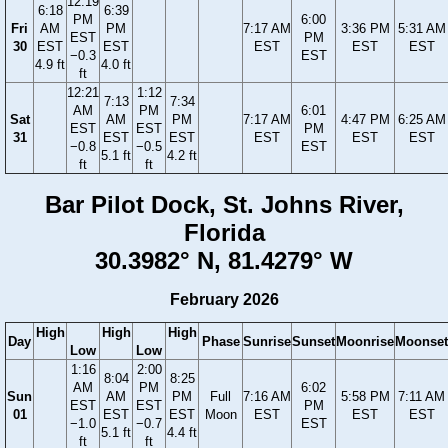
12:19
6:18
6:39
PM
6:00
Fri
AM
PM
7:17 AM
3:36 PM
5:31 AM
EST
PM
30
EST
EST
EST
EST
EST
−0.3
EST
4.9 ft
4.0 ft
ft
12:21
1:12
7:13
7:34
AM
PM
6:01
Sat
AM
PM
7:17 AM
4:47 PM
6:25 AM
EST
EST
PM
31
EST
EST
EST
EST
EST
−0.8
−0.5
EST
5.1 ft
4.2 ft
ft
ft
Bar Pilot Dock, St. Johns River,
Florida
30.3982° N, 81.4279° W
February 2026
High
High
High
Day
Phase
Sunrise
Sunset
Moonrise
Moonset
Low
Low
1:16
2:00
8:04
8:25
AM
PM
6:02
Sun
AM
PM
Full
7:16 AM
5:58 PM
7:11 AM
EST
EST
PM
01
EST
EST
Moon
EST
EST
EST
−1.0
−0.7
EST
5.1 ft
4.4 ft
ft
ft