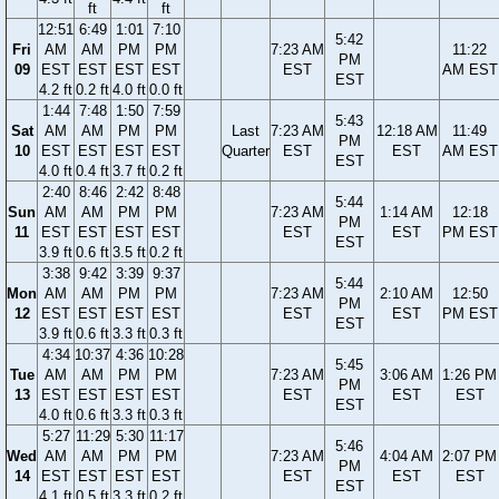
ft
ft
12:51
6:49
1:01
7:10
5:42
Fri
AM
AM
PM
PM
7:23 AM
11:22
PM
09
EST
EST
EST
EST
EST
AM EST
EST
4.2 ft
0.2 ft
4.0 ft
0.0 ft
1:44
7:48
1:50
7:59
5:43
Sat
AM
AM
PM
PM
Last
7:23 AM
12:18 AM
11:49
PM
10
EST
EST
EST
EST
Quarter
EST
EST
AM EST
EST
4.0 ft
0.4 ft
3.7 ft
0.2 ft
2:40
8:46
2:42
8:48
5:44
Sun
AM
AM
PM
PM
7:23 AM
1:14 AM
12:18
PM
11
EST
EST
EST
EST
EST
EST
PM EST
EST
3.9 ft
0.6 ft
3.5 ft
0.2 ft
3:38
9:42
3:39
9:37
5:44
Mon
AM
AM
PM
PM
7:23 AM
2:10 AM
12:50
PM
12
EST
EST
EST
EST
EST
EST
PM EST
EST
3.9 ft
0.6 ft
3.3 ft
0.3 ft
4:34
10:37
4:36
10:28
5:45
Tue
AM
AM
PM
PM
7:23 AM
3:06 AM
1:26 PM
PM
13
EST
EST
EST
EST
EST
EST
EST
EST
4.0 ft
0.6 ft
3.3 ft
0.3 ft
5:27
11:29
5:30
11:17
5:46
Wed
AM
AM
PM
PM
7:23 AM
4:04 AM
2:07 PM
PM
14
EST
EST
EST
EST
EST
EST
EST
EST
4.1 ft
0.5 ft
3.3 ft
0.2 ft