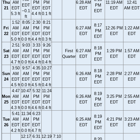
Thu
AM
PM
PM
6:28 AM
11:19 AM
12:41
EDT
PM
21
EDT
EDT
EDT
EDT
EDT
AM EDT
−0.1
EDT
5.3 ft
4.4 ft
0.1 ft
ft
1:52
8:05
2:30
8:21
8:17
Fri
AM
AM
PM
PM
6:27 AM
12:26 PM
1:22 AM
PM
22
EDT
EDT
EDT
EDT
EDT
EDT
EDT
EDT
5.0 ft
0.0 ft
4.4 ft
0.3 ft
2:51
9:03
3:33
9:26
8:18
Sat
AM
AM
PM
PM
First
6:27 AM
1:29 PM
1:57 AM
PM
23
EDT
EDT
EDT
EDT
Quarter
EDT
EDT
EDT
EDT
4.7 ft
0.0 ft
4.4 ft
0.4 ft
3:50
9:57
4:35
10:27
8:18
Sun
AM
AM
PM
PM
6:26 AM
2:28 PM
2:27 AM
PM
24
EDT
EDT
EDT
EDT
EDT
EDT
EDT
EDT
4.5 ft
0.0 ft
4.5 ft
0.4 ft
4:47
10:47
5:32
11:24
8:19
Mon
AM
AM
PM
PM
6:26 AM
3:25 PM
2:55 AM
PM
25
EDT
EDT
EDT
EDT
EDT
EDT
EDT
EDT
4.3 ft
0.0 ft
4.6 ft
0.4 ft
5:41
11:34
6:23
8:19
Tue
AM
AM
PM
6:25 AM
4:21 PM
3:23 AM
PM
26
EDT
EDT
EDT
EDT
EDT
EDT
EDT
4.2 ft
0.0 ft
4.7 ft
12:17
6:31
12:19
7:10
8:20