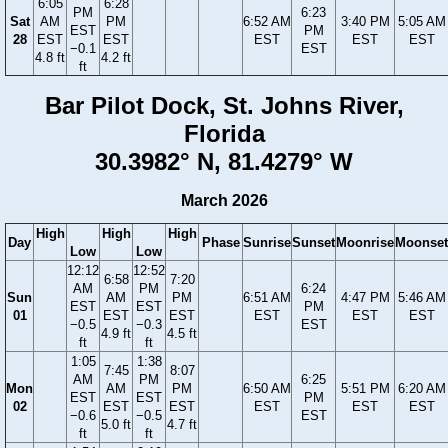
6:05
6:28
PM
6:23
Sat
AM
PM
6:52 AM
3:40 PM
5:05 AM
EST
PM
28
EST
EST
EST
EST
EST
−0.1
EST
4.8 ft
4.2 ft
ft
Bar Pilot Dock, St. Johns River,
Florida
30.3982° N, 81.4279° W
March 2026
High
High
High
Day
Phase
Sunrise
Sunset
Moonrise
Moonset
Low
Low
12:12
12:52
6:58
7:20
AM
PM
6:24
Sun
AM
PM
6:51 AM
4:47 PM
5:46 AM
EST
EST
PM
01
EST
EST
EST
EST
EST
−0.5
−0.3
EST
4.9 ft
4.5 ft
ft
ft
1:05
1:38
7:45
8:07
AM
PM
6:25
Mon
AM
PM
6:50 AM
5:51 PM
6:20 AM
EST
EST
PM
02
EST
EST
EST
EST
EST
−0.6
−0.5
EST
5.0 ft
4.7 ft
ft
ft