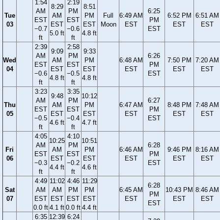
1:54
2:19
8:29
8:51
AM
PM
6:25
Tue
AM
PM
Full
6:49 AM
6:52 PM
6:51 AM
EST
EST
PM
03
EST
EST
Moon
EST
EST
EST
−0.7
−0.6
EST
5.0 ft
4.8 ft
ft
ft
2:39
2:58
9:09
9:33
AM
PM
6:26
Wed
AM
PM
6:48 AM
7:50 PM
7:20 AM
EST
EST
PM
04
EST
EST
EST
EST
EST
−0.6
−0.5
EST
4.8 ft
4.8 ft
ft
ft
3:23
3:35
9:48
10:12
AM
PM
6:27
Thu
AM
PM
6:47 AM
8:48 PM
7:48 AM
EST
EST
PM
05
EST
EST
EST
EST
EST
−0.5
−0.4
EST
4.6 ft
4.7 ft
ft
ft
4:05
4:10
10:25
10:51
AM
PM
6:28
Fri
AM
PM
6:46 AM
9:46 PM
8:16 AM
EST
EST
PM
06
EST
EST
EST
EST
EST
−0.3
−0.2
EST
4.4 ft
4.6 ft
ft
ft
4:49
11:02
4:46
11:29
6:28
Sat
AM
AM
PM
PM
6:45 AM
10:43 PM
8:46 AM
PM
07
EST
EST
EST
EST
EST
EST
EST
EST
0.0 ft
4.1 ft
0.0 ft
4.4 ft
6:35
12:39
6:24