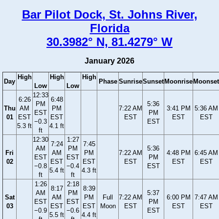
Bar Pilot Dock, St. Johns River,
Florida
30.3982° N, 81.4279° W
January 2026
High
High
High
Day
Phase
Sunrise
Sunset
Moonrise
Moonset
Low
Low
12:33
6:26
6:48
PM
5:36
Thu
AM
PM
7:22 AM
3:41 PM
5:36 AM
EST
PM
01
EST
EST
EST
EST
EST
−0.3
EST
5.3 ft
4.1 ft
ft
12:30
1:27
7:24
7:45
AM
PM
5:36
Fri
AM
PM
7:22 AM
4:48 PM
6:45 AM
EST
EST
PM
02
EST
EST
EST
EST
EST
−0.8
−0.4
EST
5.4 ft
4.3 ft
ft
ft
1:26
2:18
8:17
8:39
AM
PM
5:37
Sat
AM
PM
Full
7:22 AM
6:00 PM
7:47 AM
EST
EST
PM
03
EST
EST
Moon
EST
EST
EST
−0.9
−0.6
EST
5.5 ft
4.4 ft