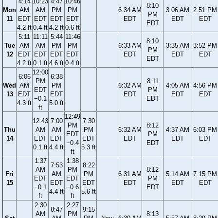
4:14
10:23
4:47
10:46
8:10
Mon
AM
AM
PM
PM
6:34 AM
3:06 AM
2:51 PM
PM
11
EDT
EDT
EDT
EDT
EDT
EDT
EDT
EDT
4.2 ft
0.4 ft
4.2 ft
0.6 ft
5:11
11:11
5:44
11:46
8:10
Tue
AM
AM
PM
PM
6:33 AM
3:35 AM
3:52 PM
PM
12
EDT
EDT
EDT
EDT
EDT
EDT
EDT
EDT
4.2 ft
0.1 ft
4.6 ft
0.4 ft
12:00
6:06
6:38
PM
8:11
Wed
AM
PM
6:32 AM
4:05 AM
4:56 PM
EDT
PM
13
EDT
EDT
EDT
EDT
EDT
−0.1
EDT
4.3 ft
5.0 ft
ft
12:49
12:43
7:00
7:30
PM
8:12
Thu
AM
AM
PM
6:32 AM
4:37 AM
6:03 PM
EDT
PM
14
EDT
EDT
EDT
EDT
EDT
EDT
−0.4
EDT
0.1 ft
4.4 ft
5.3 ft
ft
1:37
1:38
7:53
8:22
AM
PM
8:12
Fri
AM
PM
6:31 AM
5:14 AM
7:15 PM
EDT
EDT
PM
15
EDT
EDT
EDT
EDT
EDT
−0.1
−0.6
EDT
4.4 ft
5.6 ft
ft
ft
2:30
2:27
8:47
9:15
AM
PM
8:13