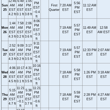
12:45
6:49
1:05
PM
5:56
Sun
AM
AM
PM
First
7:20 AM
11:12 AM
EST
PM
25
EST
EST
EST
Quarter
EST
EST
−0.4
EST
4.2 ft
0.1 ft
3.8 ft
ft
8:06
1:44
7:58
2:06
PM
5:57
Mon
AM
AM
PM
7:19 AM
11:49 AM
12:58
EST
PM
26
EST
EST
EST
EST
EST
AM EST
−0.3
EST
4.3 ft
0.2 ft
3.6 ft
ft
9:11
2:52
9:09
3:17
PM
5:57
Tue
AM
AM
PM
7:19 AM
12:33 PM
2:07 AM
EST
PM
27
EST
EST
EST
EST
EST
EST
−0.4
EST
4.3 ft
0.2 ft
3.5 ft
ft
10:16
4:06
10:17
4:31
PM
5:58
Wed
AM
AM
PM
7:18 AM
1:26 PM
3:18 AM
EST
PM
28
EST
EST
EST
EST
EST
EST
−0.5
EST
4.5 ft
0.1 ft
3.5 ft
ft
11:21
11:21
5:15
5:38
AM
PM
5:59
Thu
AM
PM
7:18 AM
2:28 PM
4:27 AM
EST
EST
PM
29
EST
EST
EST
EST
EST
−0.1
−0.6
EST
4.7 ft
3.7 ft
ft
ft