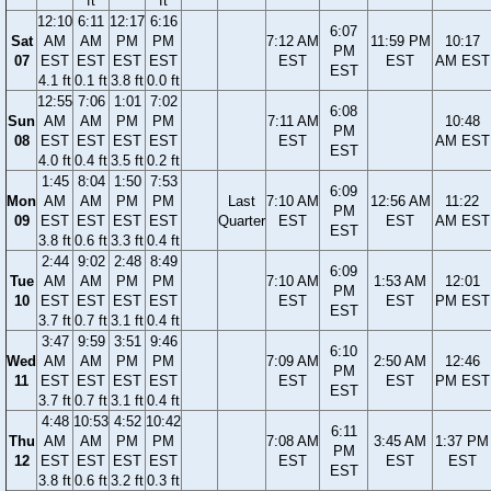
ft
ft
12:10
6:11
12:17
6:16
6:07
Sat
AM
AM
PM
PM
7:12 AM
11:59 PM
10:17
PM
07
EST
EST
EST
EST
EST
EST
AM EST
EST
4.1 ft
0.1 ft
3.8 ft
0.0 ft
12:55
7:06
1:01
7:02
6:08
Sun
AM
AM
PM
PM
7:11 AM
10:48
PM
08
EST
EST
EST
EST
EST
AM EST
EST
4.0 ft
0.4 ft
3.5 ft
0.2 ft
1:45
8:04
1:50
7:53
6:09
Mon
AM
AM
PM
PM
Last
7:10 AM
12:56 AM
11:22
PM
09
EST
EST
EST
EST
Quarter
EST
EST
AM EST
EST
3.8 ft
0.6 ft
3.3 ft
0.4 ft
2:44
9:02
2:48
8:49
6:09
Tue
AM
AM
PM
PM
7:10 AM
1:53 AM
12:01
PM
10
EST
EST
EST
EST
EST
EST
PM EST
EST
3.7 ft
0.7 ft
3.1 ft
0.4 ft
3:47
9:59
3:51
9:46
6:10
Wed
AM
AM
PM
PM
7:09 AM
2:50 AM
12:46
PM
11
EST
EST
EST
EST
EST
EST
PM EST
EST
3.7 ft
0.7 ft
3.1 ft
0.4 ft
4:48
10:53
4:52
10:42
6:11
Thu
AM
AM
PM
PM
7:08 AM
3:45 AM
1:37 PM
PM
12
EST
EST
EST
EST
EST
EST
EST
EST
3.8 ft
0.6 ft
3.2 ft
0.3 ft