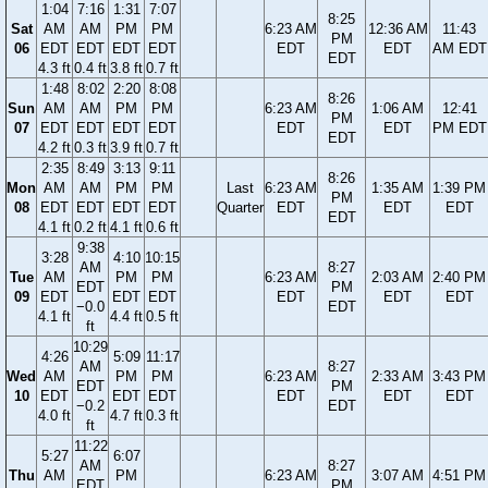
1:04
7:16
1:31
7:07
8:25
Sat
AM
AM
PM
PM
6:23 AM
12:36 AM
11:43
PM
06
EDT
EDT
EDT
EDT
EDT
EDT
AM EDT
EDT
4.3 ft
0.4 ft
3.8 ft
0.7 ft
1:48
8:02
2:20
8:08
8:26
Sun
AM
AM
PM
PM
6:23 AM
1:06 AM
12:41
PM
07
EDT
EDT
EDT
EDT
EDT
EDT
PM EDT
EDT
4.2 ft
0.3 ft
3.9 ft
0.7 ft
2:35
8:49
3:13
9:11
8:26
Mon
AM
AM
PM
PM
Last
6:23 AM
1:35 AM
1:39 PM
PM
08
EDT
EDT
EDT
EDT
Quarter
EDT
EDT
EDT
EDT
4.1 ft
0.2 ft
4.1 ft
0.6 ft
9:38
3:28
4:10
10:15
AM
8:27
Tue
AM
PM
PM
6:23 AM
2:03 AM
2:40 PM
EDT
PM
09
EDT
EDT
EDT
EDT
EDT
EDT
−0.0
EDT
4.1 ft
4.4 ft
0.5 ft
ft
10:29
4:26
5:09
11:17
AM
8:27
Wed
AM
PM
PM
6:23 AM
2:33 AM
3:43 PM
EDT
PM
10
EDT
EDT
EDT
EDT
EDT
EDT
−0.2
EDT
4.0 ft
4.7 ft
0.3 ft
ft
11:22
5:27
6:07
AM
8:27
Thu
AM
PM
6:23 AM
3:07 AM
4:51 PM
EDT
PM