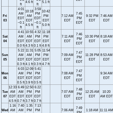
4.6 ft
5.1 ft
ft
ft
4:01
3:59
10:18
10:42
AM
PM
7:45
Fri
AM
PM
7:12 AM
9:32 PM
7:46 AM
EDT
EDT
PM
03
EDT
EDT
EDT
EDT
EDT
−0.1
−0.1
EDT
4.5 ft
5.0 ft
ft
ft
4:41
10:55
4:32
11:18
7:46
Sat
AM
AM
PM
PM
7:11 AM
10:30 PM
8:18 AM
PM
04
EDT
EDT
EDT
EDT
EDT
EDT
EDT
EDT
0.0 ft
4.3 ft
0.1 ft
4.8 ft
5:22
11:31
5:05
11:54
7:47
Sun
AM
AM
PM
PM
7:09 AM
11:28 PM
8:53 AM
PM
05
EDT
EDT
EDT
EDT
EDT
EDT
EDT
EDT
0.3 ft
4.1 ft
0.3 ft
4.7 ft
6:03
12:09
5:41
7:47
Mon
AM
PM
PM
7:08 AM
9:34 AM
PM
06
EDT
EDT
EDT
EDT
EDT
EDT
0.5 ft
3.9 ft
0.5 ft
12:33
6:49
12:50
6:22
7:48
Tue
AM
AM
PM
PM
7:07 AM
12:25 AM
10:20
PM
07
EDT
EDT
EDT
EDT
EDT
EDT
AM EDT
EDT
4.5 ft
0.7 ft
3.7 ft
0.7 ft
1:16
7:40
1:35
7:13
7:49
Wed
AM
AM
PM
PM
7:06 AM
1:18 AM
11:11 AM
PM