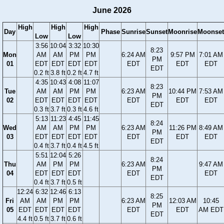
June 2026
High
High
High
Day
Phase
Sunrise
Sunset
Moonrise
Moonset
Low
Low
3:56
10:04
3:32
10:30
8:23
Mon
AM
AM
PM
PM
6:24 AM
9:57 PM
7:01 AM
PM
01
EDT
EDT
EDT
EDT
EDT
EDT
EDT
EDT
0.2 ft
3.8 ft
0.2 ft
4.7 ft
4:35
10:43
4:08
11:07
8:23
Tue
AM
AM
PM
PM
6:23 AM
10:44 PM
7:53 AM
PM
02
EDT
EDT
EDT
EDT
EDT
EDT
EDT
EDT
0.3 ft
3.7 ft
0.3 ft
4.6 ft
5:13
11:23
4:45
11:45
8:24
Wed
AM
AM
PM
PM
6:23 AM
11:26 PM
8:49 AM
PM
03
EDT
EDT
EDT
EDT
EDT
EDT
EDT
EDT
0.4 ft
3.7 ft
0.4 ft
4.5 ft
5:51
12:04
5:26
8:24
Thu
AM
PM
PM
6:23 AM
9:47 AM
PM
04
EDT
EDT
EDT
EDT
EDT
EDT
0.4 ft
3.7 ft
0.5 ft
12:24
6:32
12:46
6:13
8:25
Fri
AM
AM
PM
PM
6:23 AM
12:03 AM
10:45
PM
05
EDT
EDT
EDT
EDT
EDT
EDT
AM EDT
EDT
4.4 ft
0.5 ft
3.7 ft
0.6 ft