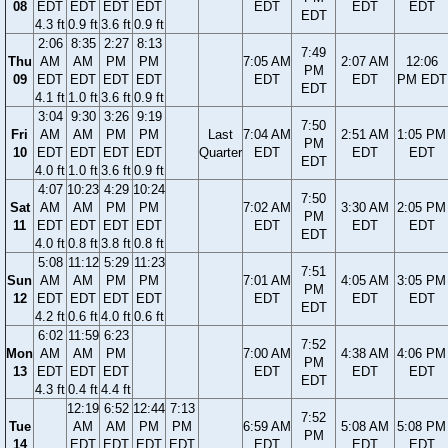
08
EDT
EDT
EDT
EDT
EDT
EDT
EDT
EDT
4.3 ft
0.9 ft
3.6 ft
0.9 ft
2:06
8:35
2:27
8:13
7:49
Thu
AM
AM
PM
PM
7:05 AM
2:07 AM
12:06
PM
09
EDT
EDT
EDT
EDT
EDT
EDT
PM EDT
EDT
4.1 ft
1.0 ft
3.6 ft
0.9 ft
3:04
9:30
3:26
9:19
7:50
Fri
AM
AM
PM
PM
Last
7:04 AM
2:51 AM
1:05 PM
PM
10
EDT
EDT
EDT
EDT
Quarter
EDT
EDT
EDT
EDT
4.0 ft
1.0 ft
3.6 ft
0.9 ft
4:07
10:23
4:29
10:24
7:50
Sat
AM
AM
PM
PM
7:02 AM
3:30 AM
2:05 PM
PM
11
EDT
EDT
EDT
EDT
EDT
EDT
EDT
EDT
4.0 ft
0.8 ft
3.8 ft
0.8 ft
5:08
11:12
5:29
11:23
7:51
Sun
AM
AM
PM
PM
7:01 AM
4:05 AM
3:05 PM
PM
12
EDT
EDT
EDT
EDT
EDT
EDT
EDT
EDT
4.2 ft
0.6 ft
4.0 ft
0.6 ft
6:02
11:59
6:23
7:52
Mon
AM
AM
PM
7:00 AM
4:38 AM
4:06 PM
PM
13
EDT
EDT
EDT
EDT
EDT
EDT
EDT
4.3 ft
0.4 ft
4.4 ft
12:19
6:52
12:44
7:13
7:52
Tue
AM
AM
PM
PM
6:59 AM
5:08 AM
5:08 PM
PM
14
EDT
EDT
EDT
EDT
EDT
EDT
EDT