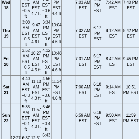
Wed
AM
PM
7:03 AM
7:42 AM
7:40 PM
EST
EST
PM
18
EST
EST
EST
EST
EST
−0.5
−0.6
EST
4.7 ft
4.4 ft
ft
ft
3:08
3:34
9:47
10:04
AM
PM
6:17
Thu
AM
PM
7:02 AM
8:12 AM
8:42 PM
EST
EST
PM
19
EST
EST
EST
EST
EST
−0.5
−0.6
EST
4.6 ft
4.6 ft
ft
ft
3:52
4:12
10:27
10:48
AM
PM
6:17
Fri
AM
PM
7:01 AM
8:42 AM
9:45 PM
EST
EST
PM
20
EST
EST
EST
EST
EST
−0.5
−0.6
EST
4.5 ft
4.6 ft
ft
ft
4:40
4:56
11:10
11:34
AM
PM
6:18
Sat
AM
PM
7:00 AM
9:14 AM
10:51
EST
EST
PM
21
EST
EST
EST
EST
PM EST
−0.3
−0.6
EST
4.3 ft
4.6 ft
ft
ft
5:35
5:46
11:57
AM
PM
6:19
Sun
AM
6:59 AM
9:50 AM
11:59
EST
EST
PM
22
EST
EST
EST
PM EST
−0.1
−0.4
EST
4.0 ft
ft
ft
6:43
12:27
6:37
12:51