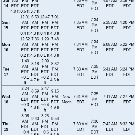
Sat
AM
PM
PM
7:36 AM
4:57 AM
3:19 PM
PM
14
EDT
EDT
EDT
EDT
EDT
EDT
EDT
4.0 ft
0.6 ft
3.7 ft
12:01
6:50
12:47
7:01
7:34
Sun
AM
AM
PM
PM
7:35 AM
5:35 AM
4:20 PM
PM
15
EDT
EDT
EDT
EDT
EDT
EDT
EDT
EDT
0.4 ft
4.3 ft
0.4 ft
4.0 ft
12:52
7:36
1:29
7:48
7:34
Mon
AM
AM
PM
PM
7:34 AM
6:09 AM
5:22 PM
PM
16
EDT
EDT
EDT
EDT
EDT
EDT
EDT
EDT
0.2 ft
4.5 ft
0.1 ft
4.3 ft
1:40
2:09
8:18
8:32
AM
PM
7:35
Tue
AM
PM
7:33 AM
6:41 AM
6:24 PM
EDT
EDT
PM
17
EDT
EDT
EDT
EDT
EDT
−0.1
−0.2
EDT
4.7 ft
4.6 ft
ft
ft
2:24
2:47
8:59
9:15
AM
PM
7:35
Wed
AM
PM
New
7:31 AM
7:11 AM
7:27 PM
EDT
EDT
PM
18
EDT
EDT
Moon
EDT
EDT
EDT
−0.3
−0.4
EDT
4.8 ft
4.9 ft
ft
ft
3:08
3:25
9:40
9:58
AM
PM
7:36
Thu
AM
PM
7:30 AM
7:42 AM
8:32 PM
EDT
EDT
PM
19
EDT
EDT
EDT
EDT
EDT
−0.4
−0.6
EDT
4.8 ft
5.1 ft