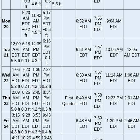
−0.3
−0.5
EDT
4.6 ft
5.6 ft
ft
ft
5:20
5:17
11:43
AM
PM
7:56
Mon
AM
6:52 AM
9:04 AM
EDT
EDT
PM
20
EDT
EDT
EDT
−0.2
−0.3
EDT
4.5 ft
ft
ft
6:16
12:09
6:18
12:39
PM
7:57
Tue
AM
AM
PM
6:51 AM
10:06 AM
12:05
EDT
PM
21
EDT
EDT
EDT
EDT
EDT
AM EDT
−0.1
EDT
5.5 ft
0.0 ft
4.3 ft
ft
1:06
7:20
1:39
7:22
7:57
Wed
AM
AM
PM
PM
6:50 AM
11:14 AM
1:08 AM
PM
22
EDT
EDT
EDT
EDT
EDT
EDT
EDT
EDT
5.2 ft
0.2 ft
4.2 ft
0.2 ft
2:09
8:25
2:45
8:34
7:58
Thu
AM
AM
PM
PM
First
6:49 AM
12:23 PM
2:01 AM
PM
23
EDT
EDT
EDT
EDT
Quarter
EDT
EDT
EDT
EDT
5.0 ft
0.3 ft
4.2 ft
0.3 ft
3:15
9:28
3:53
9:43
7:59
Fri
AM
AM
PM
PM
6:48 AM
1:30 PM
2:46 AM
PM
24
EDT
EDT
EDT
EDT
EDT
EDT
EDT
EDT
4.8 ft
0.3 ft
4.3 ft
0.4 ft
4:21
10:26
4:59
10:48