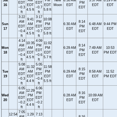
Sat
AM
PM
New
6:30 AM
5:57 AM
8:29 PM
EDT
EDT
PM
16
EDT
EDT
Moon
EDT
EDT
EDT
−0.3
−0.7
EDT
4.5 ft
5.8 ft
ft
ft
3:22
3:17
9:41
10:08
AM
PM
8:14
Sun
AM
PM
6:30 AM
6:48 AM
9:44 PM
EDT
EDT
PM
17
EDT
EDT
EDT
EDT
EDT
−0.4
−0.7
EDT
4.5 ft
5.8 ft
ft
ft
4:14
4:09
10:35
11:02
AM
PM
8:14
Mon
AM
PM
6:29 AM
7:49 AM
10:53
EDT
EDT
PM
18
EDT
EDT
EDT
EDT
PM EDT
−0.4
−0.6
EDT
4.5 ft
5.7 ft
ft
ft
5:08
5:05
11:32
11:58
AM
PM
8:15
Tue
AM
PM
6:29 AM
8:58 AM
11:52
EDT
EDT
PM
19
EDT
EDT
EDT
EDT
PM EDT
−0.3
−0.4
EDT
4.4 ft
5.5 ft
ft
ft
6:05
6:06
12:29
AM
PM
8:16
Wed
PM
6:28 AM
10:09 AM
EDT
EDT
PM
20
EDT
EDT
EDT
−0.2
−0.2
EDT
4.4 ft
ft
ft
7:05
12:54
1:29
7:13
AM
8:16