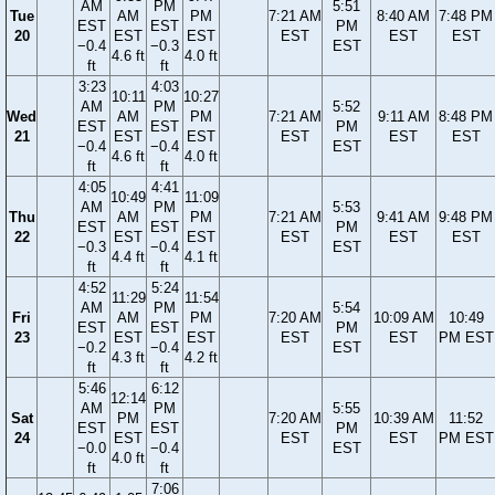
AM
PM
5:51
Tue
AM
PM
7:21 AM
8:40 AM
7:48 PM
EST
EST
PM
20
EST
EST
EST
EST
EST
−0.4
−0.3
EST
4.6 ft
4.0 ft
ft
ft
3:23
4:03
10:11
10:27
AM
PM
5:52
Wed
AM
PM
7:21 AM
9:11 AM
8:48 PM
EST
EST
PM
21
EST
EST
EST
EST
EST
−0.4
−0.4
EST
4.6 ft
4.0 ft
ft
ft
4:05
4:41
10:49
11:09
AM
PM
5:53
Thu
AM
PM
7:21 AM
9:41 AM
9:48 PM
EST
EST
PM
22
EST
EST
EST
EST
EST
−0.3
−0.4
EST
4.4 ft
4.1 ft
ft
ft
4:52
5:24
11:29
11:54
AM
PM
5:54
Fri
AM
PM
7:20 AM
10:09 AM
10:49
EST
EST
PM
23
EST
EST
EST
EST
PM EST
−0.2
−0.4
EST
4.3 ft
4.2 ft
ft
ft
5:46
6:12
12:14
AM
PM
5:55
Sat
PM
7:20 AM
10:39 AM
11:52
EST
EST
PM
24
EST
EST
EST
PM EST
−0.0
−0.4
EST
4.0 ft
ft
ft
7:06