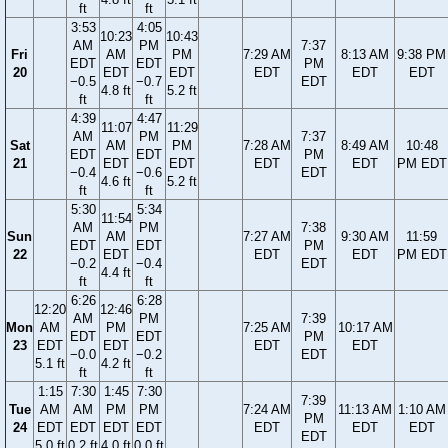
ft
ft
3:53
4:05
10:23
10:43
AM
PM
7:37
Fri
AM
PM
7:29 AM
8:13 AM
9:38 PM
EDT
EDT
PM
20
EDT
EDT
EDT
EDT
EDT
−0.5
−0.7
EDT
4.8 ft
5.2 ft
ft
ft
4:39
4:47
11:07
11:29
AM
PM
7:37
Sat
AM
PM
7:28 AM
8:49 AM
10:48
EDT
EDT
PM
21
EDT
EDT
EDT
EDT
PM EDT
−0.4
−0.6
EDT
4.6 ft
5.2 ft
ft
ft
5:30
5:34
11:54
AM
PM
7:38
Sun
AM
7:27 AM
9:30 AM
11:59
EDT
EDT
PM
22
EDT
EDT
EDT
PM EDT
−0.2
−0.4
EDT
4.4 ft
ft
ft
6:26
6:28
12:20
12:46
AM
PM
7:39
Mon
AM
PM
7:25 AM
10:17 AM
EDT
EDT
PM
23
EDT
EDT
EDT
EDT
−0.0
−0.2
EDT
5.1 ft
4.2 ft
ft
ft
1:15
7:30
1:45
7:30
7:39
Tue
AM
AM
PM
PM
7:24 AM
11:13 AM
1:10 AM
PM
24
EDT
EDT
EDT
EDT
EDT
EDT
EDT
EDT
5.0 ft
0.2 ft
4.0 ft
0.0 ft