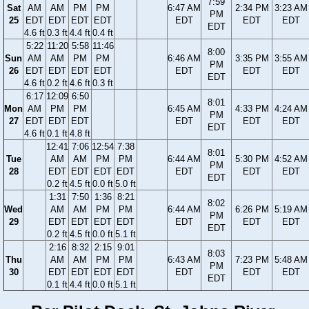
7:59
Sat
AM
AM
PM
PM
6:47 AM
2:34 PM
3:23 AM
PM
25
EDT
EDT
EDT
EDT
EDT
EDT
EDT
EDT
4.6 ft
0.3 ft
4.4 ft
0.4 ft
5:22
11:20
5:58
11:46
8:00
Sun
AM
AM
PM
PM
6:46 AM
3:35 PM
3:55 AM
PM
26
EDT
EDT
EDT
EDT
EDT
EDT
EDT
EDT
4.6 ft
0.2 ft
4.6 ft
0.3 ft
6:17
12:09
6:50
8:01
Mon
AM
PM
PM
6:45 AM
4:33 PM
4:24 AM
PM
27
EDT
EDT
EDT
EDT
EDT
EDT
EDT
4.6 ft
0.1 ft
4.8 ft
12:41
7:06
12:54
7:38
8:01
Tue
AM
AM
PM
PM
6:44 AM
5:30 PM
4:52 AM
PM
28
EDT
EDT
EDT
EDT
EDT
EDT
EDT
EDT
0.2 ft
4.5 ft
0.0 ft
5.0 ft
1:31
7:50
1:36
8:21
8:02
Wed
AM
AM
PM
PM
6:44 AM
6:26 PM
5:19 AM
PM
29
EDT
EDT
EDT
EDT
EDT
EDT
EDT
EDT
0.2 ft
4.5 ft
0.0 ft
5.1 ft
2:16
8:32
2:15
9:01
8:03
Thu
AM
AM
PM
PM
6:43 AM
7:23 PM
5:48 AM
PM
30
EDT
EDT
EDT
EDT
EDT
EDT
EDT
EDT
0.1 ft
4.4 ft
0.0 ft
5.1 ft