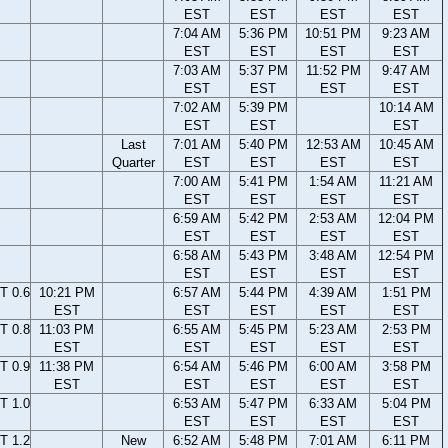
EST
EST
EST
EST
7:04 AM
5:36 PM
10:51 PM
9:23 AM
EST
EST
EST
EST
7:03 AM
5:37 PM
11:52 PM
9:47 AM
EST
EST
EST
EST
7:02 AM
5:39 PM
10:14 AM
EST
EST
EST
Last
7:01 AM
5:40 PM
12:53 AM
10:45 AM
Quarter
EST
EST
EST
EST
7:00 AM
5:41 PM
1:54 AM
11:21 AM
EST
EST
EST
EST
6:59 AM
5:42 PM
2:53 AM
12:04 PM
EST
EST
EST
EST
6:58 AM
5:43 PM
3:48 AM
12:54 PM
EST
EST
EST
EST
T 0.6
10:21 PM
6:57 AM
5:44 PM
4:39 AM
1:51 PM
EST
EST
EST
EST
EST
T 0.8
11:03 PM
6:55 AM
5:45 PM
5:23 AM
2:53 PM
EST
EST
EST
EST
EST
T 0.9
11:38 PM
6:54 AM
5:46 PM
6:00 AM
3:58 PM
EST
EST
EST
EST
EST
T 1.0
6:53 AM
5:47 PM
6:33 AM
5:04 PM
EST
EST
EST
EST
T 1.2
New
6:52 AM
5:48 PM
7:01 AM
6:11 PM