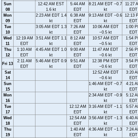
Sun
12:42 AM EST
5:44 AM
8:21 AM EDT −0.7
11:27 
08
1.6 kt
EDT
kt
EDT
Mon
2:23 AM EDT 1.4
6:38 AM
9:13 AM EDT −0.6
12:13 
09
kt
EDT
kt
EDT
Tue
3:05 AM EDT 1.3
7:26 AM
10:06 AM EDT
1:00 
10
kt
EDT
−0.5 kt
EDT
Wed
12:19 AM
3:51 AM EDT 1.1
8:12 AM
10:57 AM EDT
1:54 
11
EDT
kt
EDT
−0.5 kt
EDT
Thu
1:10 AM
4:45 AM EDT 1.0
9:00 AM
11:47 AM EDT
2:56 
12
EDT
kt
EDT
−0.6 kt
EDT
2:11 AM
5:46 AM EDT 0.9
9:51 AM
12:38 PM EDT
3:54 
Fri 13
EDT
kt
EDT
−0.6 kt
EDT
Sat
12:52 AM EDT
3:20 
14
−0.6 kt
EDT
Sun
1:46 AM EDT −0.7
4:21 
15
kt
EDT
Mon
2:34 AM EDT −0.9
5:12 
16
kt
EDT
Tue
12:12 AM
3:16 AM EDT −1.1
5:57 
17
EDT
kt
EDT
Wed
12:54 AM
3:56 AM EDT −1.3
6:40 
18
EDT
kt
EDT
Thu
1:40 AM
4:36 AM EDT −1.3
7:24 
19
EDT
kt
EDT