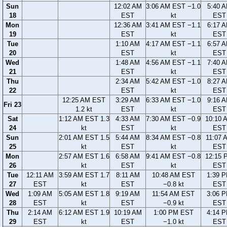
Sun
12:02 AM
3:06 AM EST −1.0
5:40 
18
EST
kt
EST
Mon
12:36 AM
3:41 AM EST −1.1
6:17 
19
EST
kt
EST
Tue
1:10 AM
4:17 AM EST −1.1
6:57 
20
EST
kt
EST
Wed
1:48 AM
4:56 AM EST −1.1
7:40 
21
EST
kt
EST
Thu
2:34 AM
5:42 AM EST −1.0
8:27 
22
EST
kt
EST
12:25 AM EST
3:29 AM
6:33 AM EST −1.0
9:16 
Fri 23
1.2 kt
EST
kt
EST
Sat
1:12 AM EST 1.3
4:33 AM
7:30 AM EST −0.9
10:10 
24
kt
EST
kt
EST
Sun
2:01 AM EST 1.5
5:44 AM
8:34 AM EST −0.8
11:07 
25
kt
EST
kt
EST
Mon
2:57 AM EST 1.6
6:58 AM
9:41 AM EST −0.8
12:15 
26
kt
EST
kt
EST
Tue
12:11 AM
3:59 AM EST 1.7
8:11 AM
10:48 AM EST
1:39 
27
EST
kt
EST
−0.8 kt
EST
Wed
1:09 AM
5:05 AM EST 1.8
9:19 AM
11:54 AM EST
3:06 
28
EST
kt
EST
−0.9 kt
EST
Thu
2:14 AM
6:12 AM EST 1.9
10:19 AM
1:00 PM EST
4:14 
29
EST
kt
EST
−1.0 kt
EST