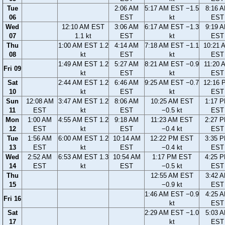
Tue
2:06 AM
5:17 AM EST −1.5
8:16 
06
EST
kt
EST
Wed
12:10 AM EST
3:06 AM
6:17 AM EST −1.3
9:19 
07
1.1 kt
EST
kt
EST
Thu
1:00 AM EST 1.2
4:14 AM
7:18 AM EST −1.1
10:21 
08
kt
EST
kt
EST
1:49 AM EST 1.2
5:27 AM
8:21 AM EST −0.9
11:20 
Fri 09
kt
EST
kt
EST
Sat
2:44 AM EST 1.2
6:46 AM
9:25 AM EST −0.7
12:16 
10
kt
EST
kt
EST
Sun
12:08 AM
3:47 AM EST 1.2
8:06 AM
10:25 AM EST
1:17 
11
EST
kt
EST
−0.5 kt
EST
Mon
1:00 AM
4:55 AM EST 1.2
9:18 AM
11:23 AM EST
2:27 
12
EST
kt
EST
−0.4 kt
EST
Tue
1:56 AM
6:00 AM EST 1.2
10:14 AM
12:22 PM EST
3:35 
13
EST
kt
EST
−0.4 kt
EST
Wed
2:52 AM
6:53 AM EST 1.3
10:54 AM
1:17 PM EST
4:25 
14
EST
kt
EST
−0.5 kt
EST
Thu
12:55 AM EST
3:42 
15
−0.9 kt
EST
1:46 AM EST −0.9
4:25 
Fri 16
kt
EST
Sat
2:29 AM EST −1.0
5:03 
17
kt
EST