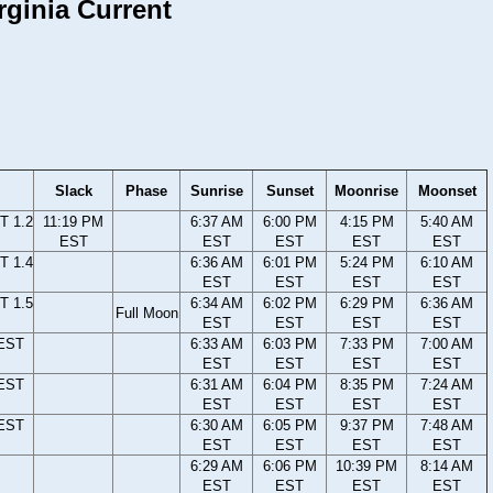
rginia Current
Slack
Phase
Sunrise
Sunset
Moonrise
Moonset
T 1.2
11:19 PM
6:37 AM
6:00 PM
4:15 PM
5:40 AM
EST
EST
EST
EST
EST
T 1.4
6:36 AM
6:01 PM
5:24 PM
6:10 AM
EST
EST
EST
EST
T 1.5
6:34 AM
6:02 PM
6:29 PM
6:36 AM
Full Moon
EST
EST
EST
EST
 EST
6:33 AM
6:03 PM
7:33 PM
7:00 AM
EST
EST
EST
EST
 EST
6:31 AM
6:04 PM
8:35 PM
7:24 AM
EST
EST
EST
EST
 EST
6:30 AM
6:05 PM
9:37 PM
7:48 AM
EST
EST
EST
EST
6:29 AM
6:06 PM
10:39 PM
8:14 AM
EST
EST
EST
EST