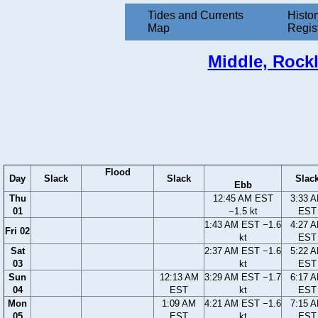
Tides and Currents
Histor
Map
Regis
Middle, Rockl
Flood
Day
Slack
Slack
Slac
Ebb
Thu
12:45 AM EST
3:33 
01
−1.5 kt
EST
1:43 AM EST −1.6
4:27 
Fri 02
kt
EST
Sat
2:37 AM EST −1.6
5:22 
03
kt
EST
Sun
12:13 AM
3:29 AM EST −1.7
6:17 
04
EST
kt
EST
Mon
1:09 AM
4:21 AM EST −1.6
7:15 
05
EST
kt
EST