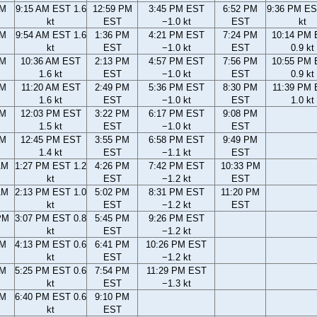
AM
9:15 AM EST 1.6
12:59 PM
3:45 PM EST
6:52 PM
9:36 PM ES
kt
EST
−1.0 kt
EST
kt
AM
9:54 AM EST 1.6
1:36 PM
4:21 PM EST
7:24 PM
10:14 PM
kt
EST
−1.0 kt
EST
0.9 kt
AM
10:36 AM EST
2:13 PM
4:57 PM EST
7:56 PM
10:55 PM
1.6 kt
EST
−1.0 kt
EST
0.9 kt
AM
11:20 AM EST
2:49 PM
5:36 PM EST
8:30 PM
11:39 PM
1.6 kt
EST
−1.0 kt
EST
1.0 kt
AM
12:03 PM EST
3:22 PM
6:17 PM EST
9:08 PM
1.5 kt
EST
−1.0 kt
EST
AM
12:45 PM EST
3:55 PM
6:58 PM EST
9:49 PM
1.4 kt
EST
−1.1 kt
EST
AM
1:27 PM EST 1.2
4:26 PM
7:42 PM EST
10:33 PM
kt
EST
−1.2 kt
EST
AM
2:13 PM EST 1.0
5:02 PM
8:31 PM EST
11:20 PM
kt
EST
−1.2 kt
EST
PM
3:07 PM EST 0.8
5:45 PM
9:26 PM EST
kt
EST
−1.2 kt
PM
4:13 PM EST 0.6
6:41 PM
10:26 PM EST
kt
EST
−1.2 kt
PM
5:25 PM EST 0.6
7:54 PM
11:29 PM EST
kt
EST
−1.3 kt
PM
6:40 PM EST 0.6
9:10 PM
kt
EST