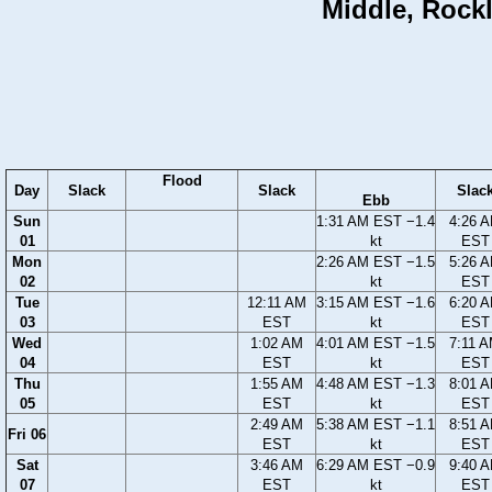
Middle, Rockl
Flood
Day
Slack
Slack
Slac
Ebb
Sun
1:31 AM EST −1.4
4:26 
01
kt
EST
Mon
2:26 AM EST −1.5
5:26 
02
kt
EST
Tue
12:11 AM
3:15 AM EST −1.6
6:20 
03
EST
kt
EST
Wed
1:02 AM
4:01 AM EST −1.5
7:11 
04
EST
kt
EST
Thu
1:55 AM
4:48 AM EST −1.3
8:01 
05
EST
kt
EST
2:49 AM
5:38 AM EST −1.1
8:51 
Fri 06
EST
kt
EST
Sat
3:46 AM
6:29 AM EST −0.9
9:40 
07
EST
kt
EST