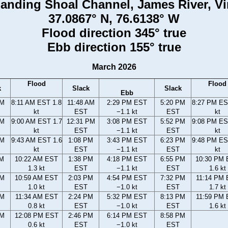
anding Shoal Channel, James River, Vi
37.0867° N, 76.6138° W
Flood direction 345° true
Ebb direction 155° true
March 2026
Flood
Flood
k
Slack
Slack
Ebb
AM
8:11 AM EST 1.8
11:48 AM
2:29 PM EST
5:20 PM
8:27 PM ES
kt
EST
−1.1 kt
EST
kt
AM
9:00 AM EST 1.7
12:31 PM
3:08 PM EST
5:52 PM
9:08 PM ES
kt
EST
−1.1 kt
EST
kt
AM
9:43 AM EST 1.6
1:08 PM
3:43 PM EST
6:23 PM
9:48 PM ES
kt
EST
−1.1 kt
EST
kt
AM
10:22 AM EST
1:38 PM
4:18 PM EST
6:55 PM
10:30 PM
1.3 kt
EST
−1.1 kt
EST
1.6 kt
AM
10:59 AM EST
2:03 PM
4:54 PM EST
7:32 PM
11:14 PM
1.0 kt
EST
−1.0 kt
EST
1.7 kt
AM
11:34 AM EST
2:24 PM
5:32 PM EST
8:13 PM
11:59 PM
0.8 kt
EST
−1.0 kt
EST
1.6 kt
AM
12:08 PM EST
2:46 PM
6:14 PM EST
8:58 PM
0.6 kt
EST
−1.0 kt
EST