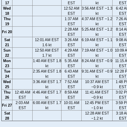
17
EST
kt
EST
Wed
12:52 AM
3:56 AM EST −1.3
6:42 
18
EST
kt
EST
Thu
1:37 AM
4:37 AM EST −1.2
7:26 
19
EST
kt
EST
2:28 AM
5:25 AM EST −1.2
8:14 
Fri 20
EST
kt
EST
Sat
12:01 AM EST
3:26 AM
6:19 AM EST −1.1
9:08 
21
1.6 kt
EST
kt
EST
Sun
12:50 AM EST
4:29 AM
7:19 AM EST −1.0
10:09 
22
1.7 kt
EST
kt
EST
Mon
1:40 AM EST 1.8
5:35 AM
8:24 AM EST −0.9
11:15 
23
kt
EST
kt
EST
Tue
2:35 AM EST 1.8
6:43 AM
9:31 AM EST −0.9
12:28 
24
kt
EST
kt
EST
Wed
3:36 AM EST 1.7
7:52 AM
10:37 AM EST
1:48 
25
kt
EST
−0.9 kt
EST
Thu
12:48 AM
4:46 AM EST 1.7
8:59 AM
11:41 AM EST
3:02 
26
EST
kt
EST
−0.9 kt
EST
2:03 AM
6:00 AM EST 1.7
10:01 AM
12:45 PM EST
3:59 
Fri 27
EST
kt
EST
−1.0 kt
EST
Sat
12:28 AM EST
3:18 
28
−1.2 kt
EST