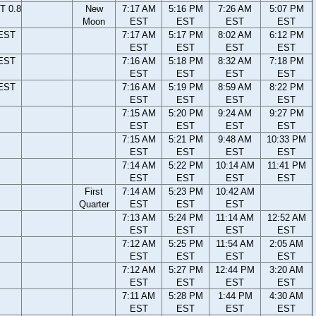
T 0.8
New
7:17 AM
5:16 PM
7:26 AM
5:07 PM
Moon
EST
EST
EST
EST
 EST
7:17 AM
5:17 PM
8:02 AM
6:12 PM
EST
EST
EST
EST
 EST
7:16 AM
5:18 PM
8:32 AM
7:18 PM
EST
EST
EST
EST
 EST
7:16 AM
5:19 PM
8:59 AM
8:22 PM
EST
EST
EST
EST
7:15 AM
5:20 PM
9:24 AM
9:27 PM
EST
EST
EST
EST
7:15 AM
5:21 PM
9:48 AM
10:33 PM
EST
EST
EST
EST
7:14 AM
5:22 PM
10:14 AM
11:41 PM
EST
EST
EST
EST
First
7:14 AM
5:23 PM
10:42 AM
Quarter
EST
EST
EST
7:13 AM
5:24 PM
11:14 AM
12:52 AM
EST
EST
EST
EST
7:12 AM
5:25 PM
11:54 AM
2:05 AM
EST
EST
EST
EST
7:12 AM
5:27 PM
12:44 PM
3:20 AM
EST
EST
EST
EST
7:11 AM
5:28 PM
1:44 PM
4:30 AM
EST
EST
EST
EST