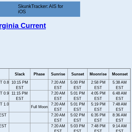
SkunkTracker: AIS for
iOS
rginia Current
Slack
Phase
Sunrise
Sunset
Moonrise
Moonset
T 0.8
10:15 PM
7:20 AM
5:00 PM
2:58 PM
5:38 AM
EST
EST
EST
EST
EST
T 0.9
11:15 PM
7:20 AM
5:01 PM
4:05 PM
6:48 AM
EST
EST
EST
EST
EST
T 1.0
7:20 AM
5:01 PM
5:19 PM
7:48 AM
Full Moon
EST
EST
EST
EST
 EST
7:20 AM
5:02 PM
6:35 PM
8:36 AM
EST
EST
EST
EST
 EST
7:20 AM
5:03 PM
7:48 PM
9:14 AM
EST
EST
EST
EST