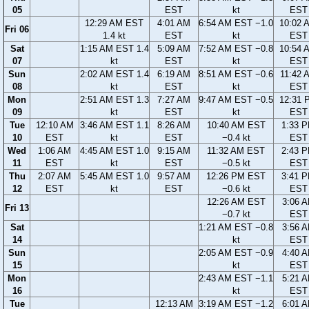
05
EST
kt
EST
12:29 AM EST
4:01 AM
6:54 AM EST −1.0
10:02 
Fri 06
1.4 kt
EST
kt
EST
Sat
1:15 AM EST 1.4
5:09 AM
7:52 AM EST −0.8
10:54 
07
kt
EST
kt
EST
Sun
2:02 AM EST 1.4
6:19 AM
8:51 AM EST −0.6
11:42 
08
kt
EST
kt
EST
Mon
2:51 AM EST 1.3
7:27 AM
9:47 AM EST −0.5
12:31 
09
kt
EST
kt
EST
Tue
12:10 AM
3:46 AM EST 1.1
8:26 AM
10:40 AM EST
1:33 
10
EST
kt
EST
−0.4 kt
EST
Wed
1:06 AM
4:45 AM EST 1.0
9:15 AM
11:32 AM EST
2:43 
11
EST
kt
EST
−0.5 kt
EST
Thu
2:07 AM
5:45 AM EST 1.0
9:57 AM
12:26 PM EST
3:41 
12
EST
kt
EST
−0.6 kt
EST
12:26 AM EST
3:06 
Fri 13
−0.7 kt
EST
Sat
1:21 AM EST −0.8
3:56 
14
kt
EST
Sun
2:05 AM EST −0.9
4:40 
15
kt
EST
Mon
2:43 AM EST −1.1
5:21 
16
kt
EST
Tue
12:13 AM
3:19 AM EST −1.2
6:01 