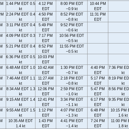
AM
1:44 PM EDT 0.5
4:12 PM
8:00 PM EDT
10:44 PM
kt
EDT
−0.9 kt
EDT
PM
2:24 PM EDT 0.4
4:50 PM
8:52 PM EDT
11:31 PM
kt
EDT
−0.8 kt
EDT
PM
3:11 PM EDT 0.4
5:49 PM
9:52 PM EDT
kt
EDT
−0.6 kt
PM
4:09 PM EDT 0.3
7:17 PM
10:56 PM EDT
kt
EDT
−0.5 kt
PM
5:21 PM EDT 0.4
8:52 PM
11:55 PM EDT
kt
EDT
−0.5 kt
PM
6:36 PM EDT 0.5
10:03 PM
kt
EDT
AM
6:48 AM EDT 1.0
10:42 AM
1:30 PM EDT
4:40 PM
7:36 PM ED
kt
EDT
−0.7 kt
EDT
kt
AM
7:46 AM EDT 1.1
11:27 AM
2:18 PM EDT
5:17 PM
8:19 PM ED
kt
EDT
−0.8 kt
EDT
kt
AM
8:34 AM EDT 1.3
12:06 PM
2:59 PM EDT
5:47 PM
8:56 PM ED
kt
EDT
−1.0 kt
EDT
kt
AM
9:15 AM EDT 1.4
12:41 PM
3:34 PM EDT
6:17 PM
9:35 PM ED
kt
EDT
−1.1 kt
EDT
kt
AM
9:55 AM EDT 1.5
1:12 PM
4:07 PM EDT
6:48 PM
10:15 PM
kt
EDT
−1.3 kt
EDT
1.6 kt
AM
10:35 AM EDT
1:43 PM
4:41 PM EDT
7:24 PM
11:00 PM
1.4 kt
EDT
−1.4 kt
EDT
1.8 kt