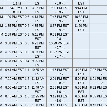
1.1 kt
EST
−0.9 kt
EST
AM
12:47 PM EST
3:52 PM
7:02 PM EST
9:44 PM
0.8 kt
EST
−0.9 kt
EST
AM
1:20 PM EST 0.6
4:13 PM
7:47 PM EST
10:32 PM
kt
EST
−0.9 kt
EST
AM
1:55 PM EST 0.4
4:35 PM
8:37 PM EST
11:20 PM
kt
EST
−0.9 kt
EST
PM
2:39 PM EST 0.3
5:11 PM
9:31 PM EST
kt
EST
−0.8 kt
PM
3:38 PM EST 0.3
6:21 PM
10:29 PM EST
kt
EST
−0.7 kt
PM
4:55 PM EST 0.3
8:03 PM
11:27 PM EST
kt
EST
−0.7 kt
PM
6:28 PM EST 0.4
9:25 PM
kt
EST
AM
6:41 AM EST 1.1
10:35 AM
1:17 PM EST
4:26 PM
7:27 PM ES
kt
EST
−0.7 kt
EST
kt
AM
7:29 AM EST 1.2
11:12 AM
2:01 PM EST
5:04 PM
8:01 PM ES
kt
EST
−0.8 kt
EST
kt
AM
8:09 AM EST 1.4
11:49 AM
2:38 PM EST
5:36 PM
8:32 PM ES
kt
EST
−1.0 kt
EST
kt
AM
8:48 AM EST 1.5
12:25 PM
3:12 PM EST
6:05 PM
9:05 PM ES
kt
EST
−1.0 kt
EST
kt
AM
9:27 AM EST 1.6
1:00 PM
3:45 PM EST
6:33 PM
9:43 PM ES