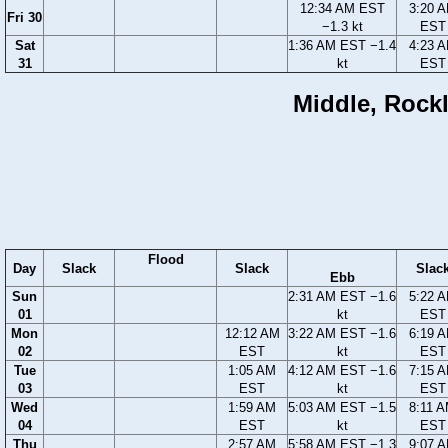
12:34 AM EST
3:20 
Fri 30
−1.3 kt
EST
Sat
1:36 AM EST −1.4
4:23 
31
kt
EST
Middle, Rockl
Flood
Day
Slack
Slack
Slac
Ebb
Sun
2:31 AM EST −1.6
5:22 
01
kt
EST
Mon
12:12 AM
3:22 AM EST −1.6
6:19 
02
EST
kt
EST
Tue
1:05 AM
4:12 AM EST −1.6
7:15 
03
EST
kt
EST
Wed
1:59 AM
5:03 AM EST −1.5
8:11 
04
EST
kt
EST
Thu
2:57 AM
5:58 AM EST −1.3
9:07 