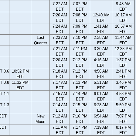
7:27 AM
7:07 PM
9:43 AM
EDT
EDT
EDT
7:26 AM
7:08 PM
12:40 AM
10:17 AM
EDT
EDT
EDT
EDT
7:24 AM
7:09 PM
1:41 AM
10:57 AM
EDT
EDT
EDT
EDT
Last
7:23 AM
7:10 PM
2:38 AM
11:44 AM
Quarter
EDT
EDT
EDT
EDT
7:21 AM
7:11 PM
3:30 AM
12:38 PM
EDT
EDT
EDT
EDT
7:20 AM
7:12 PM
4:16 AM
1:37 PM
EDT
EDT
EDT
EDT
T 0.6
10:52 PM
7:18 AM
7:12 PM
4:56 AM
2:41 PM
EDT
EDT
EDT
EDT
EDT
T 0.8
11:32 PM
7:17 AM
7:13 PM
5:31 AM
3:46 PM
EDT
EDT
EDT
EDT
EDT
T 1.1
7:15 AM
7:14 PM
6:01 AM
4:53 PM
EDT
EDT
EDT
EDT
T 1.3
7:14 AM
7:15 PM
6:28 AM
5:59 PM
EDT
EDT
EDT
EDT
 EDT
New
7:12 AM
7:16 PM
6:54 AM
7:07 PM
Moon
EDT
EDT
EDT
EDT
 EDT
7:11 AM
7:17 PM
7:19 AM
8:17 PM
EDT
EDT
EDT
EDT