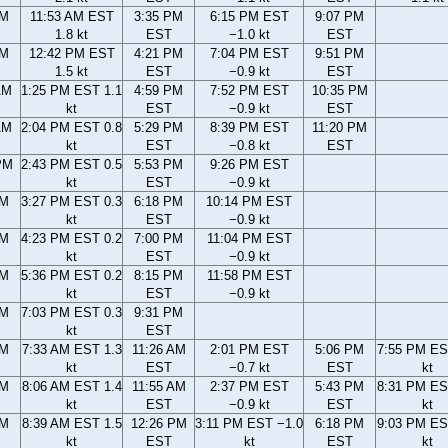
AM
11:53 AM EST
3:35 PM
6:15 PM EST
9:07 PM
1.8 kt
EST
−1.0 kt
EST
AM
12:42 PM EST
4:21 PM
7:04 PM EST
9:51 PM
1.5 kt
EST
−0.9 kt
EST
AM
1:25 PM EST 1.1
4:59 PM
7:52 PM EST
10:35 PM
kt
EST
−0.9 kt
EST
AM
2:04 PM EST 0.8
5:29 PM
8:39 PM EST
11:20 PM
kt
EST
−0.8 kt
EST
PM
2:43 PM EST 0.5
5:53 PM
9:26 PM EST
kt
EST
−0.9 kt
PM
3:27 PM EST 0.3
6:18 PM
10:14 PM EST
kt
EST
−0.9 kt
PM
4:23 PM EST 0.2
7:00 PM
11:04 PM EST
kt
EST
−0.9 kt
PM
5:36 PM EST 0.2
8:15 PM
11:58 PM EST
kt
EST
−0.9 kt
PM
7:03 PM EST 0.3
9:31 PM
kt
EST
AM
7:33 AM EST 1.3
11:26 AM
2:01 PM EST
5:06 PM
7:55 PM ES
kt
EST
−0.7 kt
EST
kt
AM
8:06 AM EST 1.4
11:55 AM
2:37 PM EST
5:43 PM
8:31 PM ES
kt
EST
−0.9 kt
EST
kt
AM
8:39 AM EST 1.5
12:26 PM
3:11 PM EST −1.0
6:18 PM
9:03 PM ES
kt
EST
kt
EST
kt