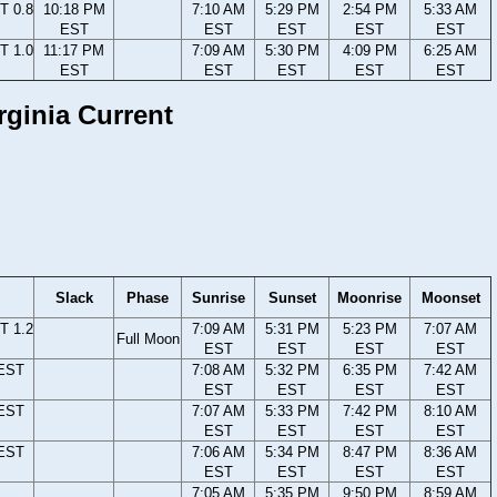
T 0.8
10:18 PM
7:10 AM
5:29 PM
2:54 PM
5:33 AM
EST
EST
EST
EST
EST
T 1.0
11:17 PM
7:09 AM
5:30 PM
4:09 PM
6:25 AM
EST
EST
EST
EST
EST
rginia Current
Slack
Phase
Sunrise
Sunset
Moonrise
Moonset
T 1.2
7:09 AM
5:31 PM
5:23 PM
7:07 AM
Full Moon
EST
EST
EST
EST
 EST
7:08 AM
5:32 PM
6:35 PM
7:42 AM
EST
EST
EST
EST
 EST
7:07 AM
5:33 PM
7:42 PM
8:10 AM
EST
EST
EST
EST
 EST
7:06 AM
5:34 PM
8:47 PM
8:36 AM
EST
EST
EST
EST
7:05 AM
5:35 PM
9:50 PM
8:59 AM