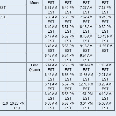
Moon
EST
EST
EST
EST
 EST
6:51 AM
5:49 PM
7:27 AM
7:17 PM
EST
EST
EST
EST
 EST
6:50 AM
5:50 PM
7:52 AM
8:24 PM
EST
EST
EST
EST
6:49 AM
5:51 PM
8:18 AM
9:32 PM
EST
EST
EST
EST
6:47 AM
5:52 PM
8:45 AM
10:43 PM
EST
EST
EST
EST
6:46 AM
5:53 PM
9:16 AM
11:56 PM
EST
EST
EST
EST
6:45 AM
5:54 PM
9:54 AM
EST
EST
EST
First
6:44 AM
5:55 PM
10:39 AM
1:10 AM
Quarter
EST
EST
EST
EST
6:42 AM
5:56 PM
11:35 AM
2:21 AM
EST
EST
EST
EST
6:41 AM
5:57 PM
12:40 PM
3:25 AM
EST
EST
EST
EST
6:40 AM
5:58 PM
1:51 PM
4:19 AM
EST
EST
EST
EST
T 1.0
10:23 PM
6:38 AM
5:59 PM
3:04 PM
5:03 AM
EST
EST
EST
EST
EST