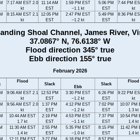
AM
7:17 AM EST 2.0
11:14 AM
1:59 PM EST
5:06 PM
7:44 PM ES
kt
EST
−1.1 kt
EST
kt
AM
8:15 AM EST 2.1
12:05 PM
2:47 PM EST
5:49 PM
8:36 PM ES
kt
EST
−1.2 kt
EST
kt
anding Shoal Channel, James River, Vi
37.0867° N, 76.6138° W
Flood direction 345° true
Ebb direction 155° true
February 2026
Flood
Flood
k
Slack
Slack
Ebb
AM
9:06 AM EST 2.1
12:53 PM
3:30 PM EST
6:26 PM
9:22 PM ES
kt
EST
−1.2 kt
EST
kt
AM
9:56 AM EST 2.0
1:37 PM
4:12 PM EST
7:02 PM
10:07 PM
kt
EST
−1.2 kt
EST
1.3 kt
AM
10:44 AM EST
2:19 PM
4:53 PM EST
7:37 PM
10:54 PM
1.7 kt
EST
−1.1 kt
EST
1.4 kt
AM
11:30 AM EST
2:55 PM
5:35 PM EST
8:15 PM
11:42 PM
1.4 kt
EST
−1.0 kt
EST
1.4 kt
AM
12:11 PM EST
3:27 PM
6:18 PM EST
8:57 PM