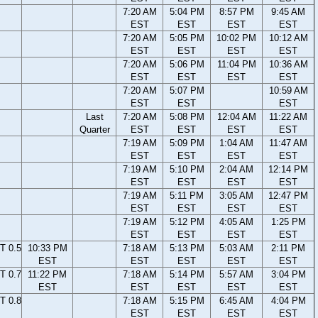
7:20 AM
5:04 PM
8:57 PM
9:45 AM
EST
EST
EST
EST
7:20 AM
5:05 PM
10:02 PM
10:12 AM
EST
EST
EST
EST
7:20 AM
5:06 PM
11:04 PM
10:36 AM
EST
EST
EST
EST
7:20 AM
5:07 PM
10:59 AM
EST
EST
EST
Last
7:20 AM
5:08 PM
12:04 AM
11:22 AM
Quarter
EST
EST
EST
EST
7:19 AM
5:09 PM
1:04 AM
11:47 AM
EST
EST
EST
EST
7:19 AM
5:10 PM
2:04 AM
12:14 PM
EST
EST
EST
EST
7:19 AM
5:11 PM
3:05 AM
12:47 PM
EST
EST
EST
EST
7:19 AM
5:12 PM
4:05 AM
1:25 PM
EST
EST
EST
EST
T 0.5
10:33 PM
7:18 AM
5:13 PM
5:03 AM
2:11 PM
EST
EST
EST
EST
EST
T 0.7
11:22 PM
7:18 AM
5:14 PM
5:57 AM
3:04 PM
EST
EST
EST
EST
EST
T 0.8
7:18 AM
5:15 PM
6:45 AM
4:04 PM
EST
EST
EST
EST