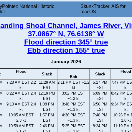
yPointer: National Historic
SkunkTracker: AIS for
ter
macOS
anding Shoal Channel, James River, Vi
37.0867° N, 76.6138° W
Flood direction 345° true
Ebb direction 155° true
January 2026
Flood
Flood
k
Slack
Slack
Ebb
AM
7:28 AM EST 2.2
11:29 AM
2:11 PM EST −1.2
5:17 PM
7:47 PM ES
kt
EST
kt
EST
kt
AM
8:22 AM EST 2.4
12:19 PM
3:02 PM EST
6:09 PM
8:42 PM ES
kt
EST
−1.3 kt
EST
kt
AM
9:13 AM EST 2.4
1:08 PM
3:48 PM EST
6:56 PM
9:34 PM ES
kt
EST
−1.3 kt
EST
kt
AM
10:05 AM EST
1:57 PM
4:36 PM EST
7:40 PM
10:26 PM
2.3 kt
EST
−1.3 kt
EST
1.0 kt
AM
10:59 AM EST
2:46 PM
5:25 PM EST
8:24 PM
11:19 PM
2.1 kt
EST
−1.1 kt
EST
1.1 kt