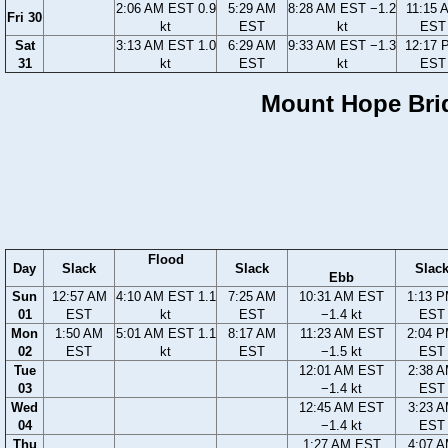
2:06 AM EST 0.9
5:29 AM
8:28 AM EST −1.2
11:15 
Fri 30
kt
EST
kt
EST
Sat
3:13 AM EST 1.0
6:29 AM
9:33 AM EST −1.3
12:17 
31
kt
EST
kt
EST
Mount Hope Brid
Flood
Day
Slack
Slack
Slac
Ebb
Sun
12:57 AM
4:10 AM EST 1.1
7:25 AM
10:31 AM EST
1:13 
01
EST
kt
EST
−1.4 kt
EST
Mon
1:50 AM
5:01 AM EST 1.1
8:17 AM
11:23 AM EST
2:04 
02
EST
kt
EST
−1.5 kt
EST
Tue
12:01 AM EST
2:38 
03
−1.4 kt
EST
Wed
12:45 AM EST
3:23 
04
−1.4 kt
EST
Thu
1:27 AM EST
4:07 