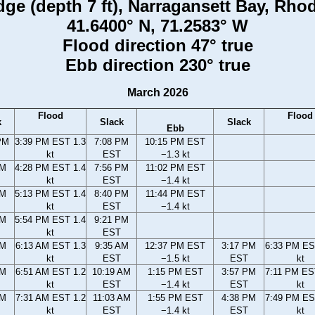
ge (depth 7 ft), Narragansett Bay, Rhod
41.6400° N, 71.2583° W
Flood direction 47° true
Ebb direction 230° true
March 2026
Flood
Flood
k
Slack
Slack
Ebb
PM
3:39 PM EST 1.3
7:08 PM
10:15 PM EST
kt
EST
−1.3 kt
PM
4:28 PM EST 1.4
7:56 PM
11:02 PM EST
kt
EST
−1.4 kt
PM
5:13 PM EST 1.4
8:40 PM
11:44 PM EST
kt
EST
−1.4 kt
PM
5:54 PM EST 1.4
9:21 PM
kt
EST
AM
6:13 AM EST 1.3
9:35 AM
12:37 PM EST
3:17 PM
6:33 PM ES
kt
EST
−1.5 kt
EST
kt
AM
6:51 AM EST 1.2
10:19 AM
1:15 PM EST
3:57 PM
7:11 PM ES
kt
EST
−1.4 kt
EST
kt
AM
7:31 AM EST 1.2
11:03 AM
1:55 PM EST
4:38 PM
7:49 PM ES
kt
EST
−1.4 kt
EST
kt