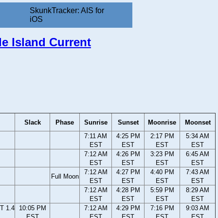
SkunkTracker: AIS for
iOS
e Island Current
Slack
Phase
Sunrise
Sunset
Moonrise
Moonset
7:11 AM
4:25 PM
2:17 PM
5:34 AM
EST
EST
EST
EST
7:12 AM
4:26 PM
3:23 PM
6:45 AM
EST
EST
EST
EST
7:12 AM
4:27 PM
4:40 PM
7:43 AM
Full Moon
EST
EST
EST
EST
7:12 AM
4:28 PM
5:59 PM
8:29 AM
EST
EST
EST
EST
T 1.4
10:05 PM
7:12 AM
4:29 PM
7:16 PM
9:03 AM
EST
EST
EST
EST
EST