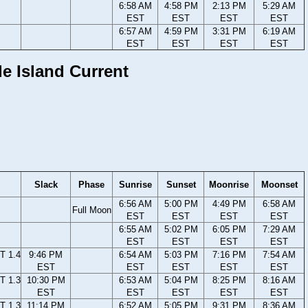
6:58 AM
4:58 PM
2:13 PM
5:29 AM
EST
EST
EST
EST
6:57 AM
4:59 PM
3:31 PM
6:19 AM
EST
EST
EST
EST
e Island Current
Slack
Phase
Sunrise
Sunset
Moonrise
Moonset
6:56 AM
5:00 PM
4:49 PM
6:58 AM
Full Moon
EST
EST
EST
EST
6:55 AM
5:02 PM
6:05 PM
7:29 AM
EST
EST
EST
EST
T 1.4
9:46 PM
6:54 AM
5:03 PM
7:16 PM
7:54 AM
EST
EST
EST
EST
EST
T 1.3
10:30 PM
6:53 AM
5:04 PM
8:25 PM
8:16 AM
EST
EST
EST
EST
EST
T 1.3
11:14 PM
6:52 AM
5:05 PM
9:31 PM
8:36 AM