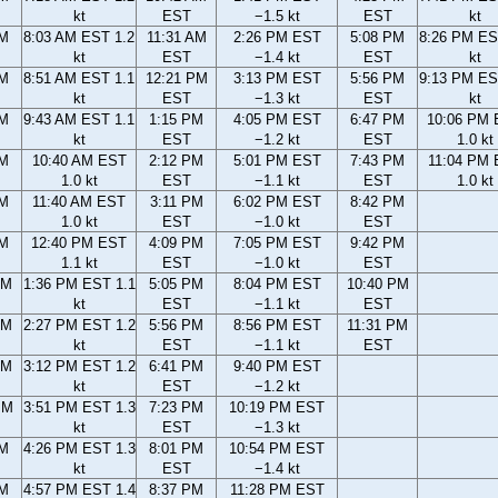
kt
EST
−1.5 kt
EST
kt
AM
8:03 AM EST 1.2
11:31 AM
2:26 PM EST
5:08 PM
8:26 PM ES
kt
EST
−1.4 kt
EST
kt
AM
8:51 AM EST 1.1
12:21 PM
3:13 PM EST
5:56 PM
9:13 PM ES
kt
EST
−1.3 kt
EST
kt
AM
9:43 AM EST 1.1
1:15 PM
4:05 PM EST
6:47 PM
10:06 PM
kt
EST
−1.2 kt
EST
1.0 kt
AM
10:40 AM EST
2:12 PM
5:01 PM EST
7:43 PM
11:04 PM
1.0 kt
EST
−1.1 kt
EST
1.0 kt
AM
11:40 AM EST
3:11 PM
6:02 PM EST
8:42 PM
1.0 kt
EST
−1.0 kt
EST
AM
12:40 PM EST
4:09 PM
7:05 PM EST
9:42 PM
1.1 kt
EST
−1.0 kt
EST
AM
1:36 PM EST 1.1
5:05 PM
8:04 PM EST
10:40 PM
kt
EST
−1.1 kt
EST
AM
2:27 PM EST 1.2
5:56 PM
8:56 PM EST
11:31 PM
kt
EST
−1.1 kt
EST
AM
3:12 PM EST 1.2
6:41 PM
9:40 PM EST
kt
EST
−1.2 kt
PM
3:51 PM EST 1.3
7:23 PM
10:19 PM EST
kt
EST
−1.3 kt
PM
4:26 PM EST 1.3
8:01 PM
10:54 PM EST
kt
EST
−1.4 kt
PM
4:57 PM EST 1.4
8:37 PM
11:28 PM EST