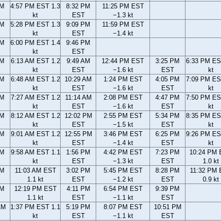
PM
4:57 PM EST 1.3
8:32 PM
11:25 PM EST
kt
EST
−1.3 kt
PM
5:28 PM EST 1.3
9:09 PM
11:59 PM EST
kt
EST
−1.4 kt
PM
6:00 PM EST 1.4
9:46 PM
kt
EST
AM
6:13 AM EST 1.2
9:49 AM
12:44 PM EST
3:25 PM
6:33 PM ES
kt
EST
−1.6 kt
EST
kt
AM
6:48 AM EST 1.2
10:29 AM
1:24 PM EST
4:05 PM
7:09 PM ES
kt
EST
−1.6 kt
EST
kt
AM
7:27 AM EST 1.2
11:14 AM
2:08 PM EST
4:47 PM
7:50 PM ES
kt
EST
−1.6 kt
EST
kt
AM
8:12 AM EST 1.2
12:02 PM
2:55 PM EST
5:34 PM
8:35 PM ES
kt
EST
−1.5 kt
EST
kt
AM
9:01 AM EST 1.2
12:55 PM
3:46 PM EST
6:25 PM
9:26 PM ES
kt
EST
−1.4 kt
EST
kt
AM
9:58 AM EST 1.1
1:56 PM
4:42 PM EST
7:23 PM
10:24 PM
kt
EST
−1.3 kt
EST
1.0 kt
AM
11:03 AM EST
3:02 PM
5:45 PM EST
8:28 PM
11:32 PM
1.1 kt
EST
−1.2 kt
EST
0.9 kt
AM
12:19 PM EST
4:11 PM
6:54 PM EST
9:39 PM
1.1 kt
EST
−1.1 kt
EST
AM
1:37 PM EST 1.1
5:19 PM
8:07 PM EST
10:51 PM
kt
EST
−1.1 kt
EST