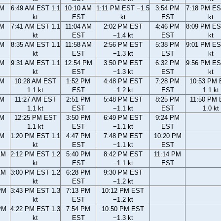
AM
6:49 AM EST 1.1
10:10 AM
1:11 PM EST −1.5
3:54 PM
7:18 PM ES
kt
EST
kt
EST
kt
AM
7:41 AM EST 1.1
11:04 AM
2:02 PM EST
4:46 PM
8:09 PM ES
kt
EST
−1.4 kt
EST
kt
AM
8:35 AM EST 1.1
11:58 AM
2:56 PM EST
5:38 PM
9:01 PM ES
kt
EST
−1.3 kt
EST
kt
AM
9:31 AM EST 1.1
12:54 PM
3:50 PM EST
6:32 PM
9:56 PM ES
kt
EST
−1.3 kt
EST
kt
AM
10:28 AM EST
1:52 PM
4:48 PM EST
7:28 PM
10:53 PM
1.1 kt
EST
−1.2 kt
EST
1.1 kt
AM
11:27 AM EST
2:51 PM
5:48 PM EST
8:25 PM
11:50 PM
1.1 kt
EST
−1.1 kt
EST
1.0 kt
AM
12:25 PM EST
3:50 PM
6:49 PM EST
9:24 PM
1.1 kt
EST
−1.1 kt
EST
AM
1:20 PM EST 1.1
4:47 PM
7:48 PM EST
10:20 PM
kt
EST
−1.1 kt
EST
AM
2:12 PM EST 1.2
5:40 PM
8:42 PM EST
11:14 PM
kt
EST
−1.1 kt
EST
AM
3:00 PM EST 1.2
6:28 PM
9:30 PM EST
kt
EST
−1.2 kt
PM
3:43 PM EST 1.3
7:13 PM
10:12 PM EST
kt
EST
−1.2 kt
PM
4:22 PM EST 1.3
7:54 PM
10:50 PM EST
kt
EST
−1.3 kt