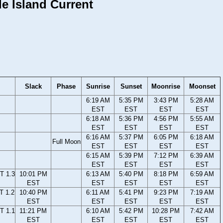
e Island Current
Slack
Phase
Sunrise
Sunset
Moonrise
Moonset
6:19 AM
5:35 PM
3:43 PM
5:28 AM
EST
EST
EST
EST
6:18 AM
5:36 PM
4:56 PM
5:55 AM
EST
EST
EST
EST
6:16 AM
5:37 PM
6:05 PM
6:18 AM
Full Moon
EST
EST
EST
EST
6:15 AM
5:39 PM
7:12 PM
6:39 AM
EST
EST
EST
EST
T 1.3
10:01 PM
6:13 AM
5:40 PM
8:18 PM
6:59 AM
EST
EST
EST
EST
EST
T 1.2
10:40 PM
6:11 AM
5:41 PM
9:23 PM
7:19 AM
EST
EST
EST
EST
EST
T 1.1
11:21 PM
6:10 AM
5:42 PM
10:28 PM
7:42 AM
EST
EST
EST
EST
EST