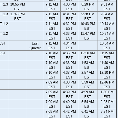
T 1.3
10:55 PM
7:11 AM
4:30 PM
8:29 PM
9:31 AM
EST
EST
EST
EST
EST
T 1.3
11:45 PM
7:11 AM
4:31 PM
9:38 PM
9:54 AM
EST
EST
EST
EST
EST
T 1.2
7:11 AM
4:32 PM
10:43 PM
10:14 AM
EST
EST
EST
EST
T 1.2
7:11 AM
4:33 PM
11:47 PM
10:34 AM
EST
EST
EST
EST
 EST
Last
7:11 AM
4:34 PM
10:54 AM
Quarter
EST
EST
EST
 EST
7:10 AM
4:35 PM
12:50 AM
11:15 AM
EST
EST
EST
EST
7:10 AM
4:36 PM
1:53 AM
11:40 AM
EST
EST
EST
EST
7:10 AM
4:37 PM
2:57 AM
12:10 PM
EST
EST
EST
EST
7:09 AM
4:38 PM
3:59 AM
12:46 PM
EST
EST
EST
EST
7:09 AM
4:39 PM
4:59 AM
1:30 PM
EST
EST
EST
EST
7:09 AM
4:40 PM
5:54 AM
2:23 PM
EST
EST
EST
EST
7:08 AM
4:42 PM
6:41 AM
3:24 PM
EST
EST
EST
EST