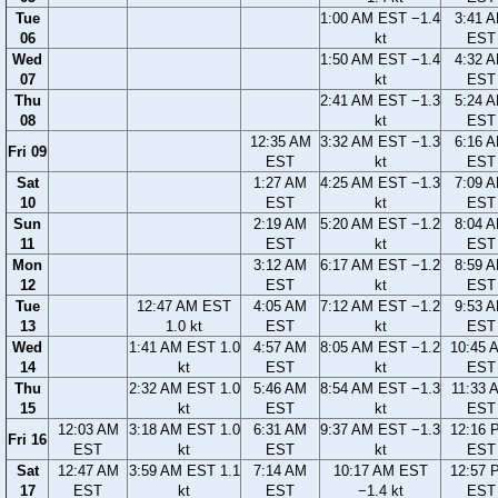
Tue
1:00 AM EST −1.4
3:41 
06
kt
EST
Wed
1:50 AM EST −1.4
4:32 
07
kt
EST
Thu
2:41 AM EST −1.3
5:24 
08
kt
EST
12:35 AM
3:32 AM EST −1.3
6:16 
Fri 09
EST
kt
EST
Sat
1:27 AM
4:25 AM EST −1.3
7:09 
10
EST
kt
EST
Sun
2:19 AM
5:20 AM EST −1.2
8:04 
11
EST
kt
EST
Mon
3:12 AM
6:17 AM EST −1.2
8:59 
12
EST
kt
EST
Tue
12:47 AM EST
4:05 AM
7:12 AM EST −1.2
9:53 
13
1.0 kt
EST
kt
EST
Wed
1:41 AM EST 1.0
4:57 AM
8:05 AM EST −1.2
10:45 
14
kt
EST
kt
EST
Thu
2:32 AM EST 1.0
5:46 AM
8:54 AM EST −1.3
11:33 
15
kt
EST
kt
EST
12:03 AM
3:18 AM EST 1.0
6:31 AM
9:37 AM EST −1.3
12:16 
Fri 16
EST
kt
EST
kt
EST
Sat
12:47 AM
3:59 AM EST 1.1
7:14 AM
10:17 AM EST
12:57 
17
EST
kt
EST
−1.4 kt
EST