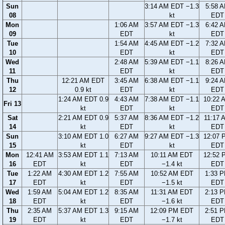
Sun
3:14 AM EDT −1.3
5:58 
08
kt
EDT
Mon
1:06 AM
3:57 AM EDT −1.3
6:42 
09
EDT
kt
EDT
Tue
1:54 AM
4:45 AM EDT −1.2
7:32 
10
EDT
kt
EDT
Wed
2:48 AM
5:39 AM EDT −1.1
8:26 
11
EDT
kt
EDT
Thu
12:21 AM EDT
3:45 AM
6:38 AM EDT −1.1
9:24 
12
0.9 kt
EDT
kt
EDT
1:24 AM EDT 0.9
4:43 AM
7:38 AM EDT −1.1
10:22 
Fri 13
kt
EDT
kt
EDT
Sat
2:21 AM EDT 0.9
5:37 AM
8:36 AM EDT −1.2
11:17 
14
kt
EDT
kt
EDT
Sun
3:10 AM EDT 1.0
6:27 AM
9:27 AM EDT −1.3
12:07 
15
kt
EDT
kt
EDT
Mon
12:41 AM
3:53 AM EDT 1.1
7:13 AM
10:11 AM EDT
12:52 
16
EDT
kt
EDT
−1.4 kt
EDT
Tue
1:22 AM
4:30 AM EDT 1.2
7:55 AM
10:52 AM EDT
1:33 
17
EDT
kt
EDT
−1.5 kt
EDT
Wed
1:59 AM
5:04 AM EDT 1.2
8:35 AM
11:31 AM EDT
2:13 
18
EDT
kt
EDT
−1.6 kt
EDT
Thu
2:35 AM
5:37 AM EDT 1.3
9:15 AM
12:09 PM EDT
2:51 
19
EDT
kt
EDT
−1.7 kt
EDT