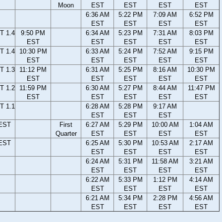
Moon
EST
EST
EST
EST
6:36 AM
5:22 PM
7:09 AM
6:52 PM
EST
EST
EST
EST
T 1.4
9:50 PM
6:34 AM
5:23 PM
7:31 AM
8:03 PM
EST
EST
EST
EST
EST
T 1.4
10:30 PM
6:33 AM
5:24 PM
7:52 AM
9:15 PM
EST
EST
EST
EST
EST
T 1.3
11:12 PM
6:31 AM
5:25 PM
8:16 AM
10:30 PM
EST
EST
EST
EST
EST
T 1.2
11:59 PM
6:30 AM
5:27 PM
8:44 AM
11:47 PM
EST
EST
EST
EST
EST
T 1.1
6:28 AM
5:28 PM
9:17 AM
EST
EST
EST
 EST
First
6:27 AM
5:29 PM
10:00 AM
1:04 AM
Quarter
EST
EST
EST
EST
 EST
6:25 AM
5:30 PM
10:53 AM
2:17 AM
EST
EST
EST
EST
6:24 AM
5:31 PM
11:58 AM
3:21 AM
EST
EST
EST
EST
6:22 AM
5:33 PM
1:12 PM
4:14 AM
EST
EST
EST
EST
6:21 AM
5:34 PM
2:28 PM
4:56 AM
EST
EST
EST
EST