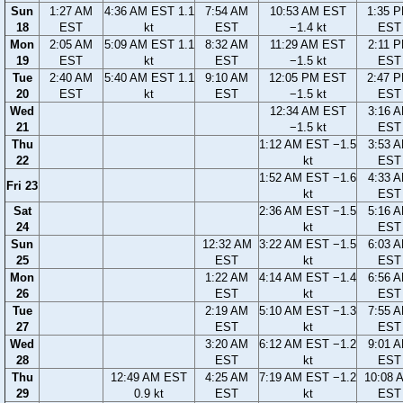
Sun
1:27 AM
4:36 AM EST 1.1
7:54 AM
10:53 AM EST
1:35 
18
EST
kt
EST
−1.4 kt
EST
Mon
2:05 AM
5:09 AM EST 1.1
8:32 AM
11:29 AM EST
2:11 
19
EST
kt
EST
−1.5 kt
EST
Tue
2:40 AM
5:40 AM EST 1.1
9:10 AM
12:05 PM EST
2:47 
20
EST
kt
EST
−1.5 kt
EST
Wed
12:34 AM EST
3:16 
21
−1.5 kt
EST
Thu
1:12 AM EST −1.5
3:53 
22
kt
EST
1:52 AM EST −1.6
4:33 
Fri 23
kt
EST
Sat
2:36 AM EST −1.5
5:16 
24
kt
EST
Sun
12:32 AM
3:22 AM EST −1.5
6:03 
25
EST
kt
EST
Mon
1:22 AM
4:14 AM EST −1.4
6:56 
26
EST
kt
EST
Tue
2:19 AM
5:10 AM EST −1.3
7:55 
27
EST
kt
EST
Wed
3:20 AM
6:12 AM EST −1.2
9:01 
28
EST
kt
EST
Thu
12:49 AM EST
4:25 AM
7:19 AM EST −1.2
10:08 
29
0.9 kt
EST
kt
EST