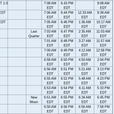
T 1.0
7:08 AM
6:43 PM
9:08 AM
EDT
EDT
EDT
 EDT
7:06 AM
6:44 PM
12:33 AM
9:39 AM
EDT
EDT
EDT
EDT
 EDT
7:05 AM
6:46 PM
1:36 AM
10:17 AM
EDT
EDT
EDT
EDT
Last
7:03 AM
6:47 PM
2:35 AM
11:03 AM
Quarter
EDT
EDT
EDT
EDT
7:01 AM
6:48 PM
3:27 AM
11:57 AM
EDT
EDT
EDT
EDT
7:00 AM
6:49 PM
4:12 AM
12:58 PM
EDT
EDT
EDT
EDT
6:58 AM
6:50 PM
4:50 AM
2:04 PM
EDT
EDT
EDT
EDT
6:56 AM
6:51 PM
5:21 AM
3:13 PM
EDT
EDT
EDT
EDT
6:55 AM
6:52 PM
5:48 AM
4:23 PM
EDT
EDT
EDT
EDT
6:53 AM
6:54 PM
6:11 AM
5:33 PM
EDT
EDT
EDT
EDT
New
6:51 AM
6:55 PM
6:34 AM
6:45 PM
Moon
EDT
EDT
EDT
EDT
6:50 AM
6:56 PM
6:56 AM
7:58 PM
EDT
EDT
EDT
EDT