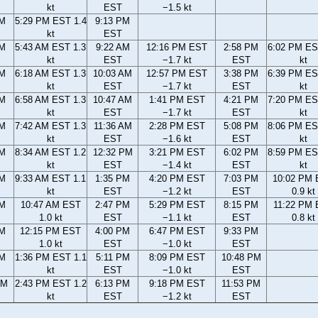
kt
EST
−1.5 kt
PM
5:29 PM EST 1.4
9:13 PM
kt
EST
AM
5:43 AM EST 1.3
9:22 AM
12:16 PM EST
2:58 PM
6:02 PM ES
kt
EST
−1.7 kt
EST
kt
AM
6:18 AM EST 1.3
10:03 AM
12:57 PM EST
3:38 PM
6:39 PM ES
kt
EST
−1.7 kt
EST
kt
AM
6:58 AM EST 1.3
10:47 AM
1:41 PM EST
4:21 PM
7:20 PM ES
kt
EST
−1.7 kt
EST
kt
AM
7:42 AM EST 1.3
11:36 AM
2:28 PM EST
5:08 PM
8:06 PM ES
kt
EST
−1.6 kt
EST
kt
AM
8:34 AM EST 1.2
12:32 PM
3:21 PM EST
6:02 PM
8:59 PM ES
kt
EST
−1.4 kt
EST
kt
AM
9:33 AM EST 1.1
1:35 PM
4:20 PM EST
7:03 PM
10:02 PM
kt
EST
−1.2 kt
EST
0.9 kt
AM
10:47 AM EST
2:47 PM
5:29 PM EST
8:15 PM
11:22 PM
1.0 kt
EST
−1.1 kt
EST
0.8 kt
AM
12:15 PM EST
4:00 PM
6:47 PM EST
9:33 PM
1.0 kt
EST
−1.0 kt
EST
AM
1:36 PM EST 1.1
5:11 PM
8:09 PM EST
10:48 PM
kt
EST
−1.0 kt
EST
AM
2:43 PM EST 1.2
6:13 PM
9:18 PM EST
11:53 PM
kt
EST
−1.2 kt
EST