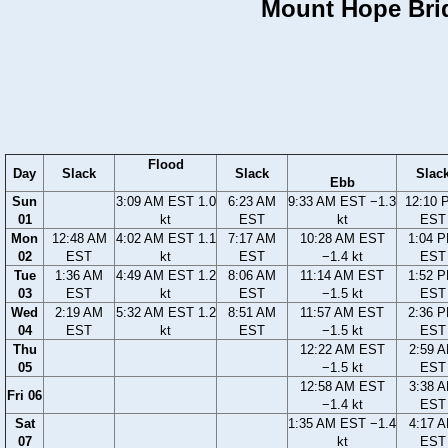
Mount Hope Brid
Flood
Day
Slack
Slack
Slac
Ebb
Sun
3:09 AM EST 1.0
6:23 AM
9:33 AM EST −1.3
12:10 
01
kt
EST
kt
EST
Mon
12:48 AM
4:02 AM EST 1.1
7:17 AM
10:28 AM EST
1:04 
02
EST
kt
EST
−1.4 kt
EST
Tue
1:36 AM
4:49 AM EST 1.2
8:06 AM
11:14 AM EST
1:52 
03
EST
kt
EST
−1.5 kt
EST
Wed
2:19 AM
5:32 AM EST 1.2
8:51 AM
11:57 AM EST
2:36 
04
EST
kt
EST
−1.5 kt
EST
Thu
12:22 AM EST
2:59 
05
−1.5 kt
EST
12:58 AM EST
3:38 
Fri 06
−1.4 kt
EST
Sat
1:35 AM EST −1.4
4:17 
07
kt
EST