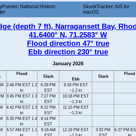
yPointer: National Historic
SkunkTracker: AIS for
ter
macOS
ge (depth 7 ft), Narragansett Bay, Rhod
41.6400° N, 71.2583° W
Flood direction 47° true
Ebb direction 230° true
January 2026
Flood
Flood
k
Slack
Slack
Ebb
AM
2:46 PM EST 1.2
6:29 PM
9:18 PM EST
kt
EST
−1.2 kt
PM
3:45 PM EST 1.3
7:27 PM
10:18 PM EST
kt
EST
−1.3 kt
PM
4:42 PM EST 1.3
8:22 PM
11:15 PM EST
kt
EST
−1.3 kt
PM
5:35 PM EST 1.4
9:14 PM
kt
EST
AM
5:57 AM EST 1.1
9:18 AM
12:19 PM EST
3:03 PM
6:27 PM ES
kt
EST
−1.5 kt
EST
kt