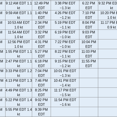
AM
9:12 AM EDT 1.1
12:49 PM
3:38 PM EDT
6:22 PM
9:32 PM ED
kt
EDT
−1.3 kt
EDT
kt
AM
9:59 AM EDT 1.1
1:40 PM
4:26 PM EDT
7:10 PM
10:20 PM
kt
EDT
−1.2 kt
EDT
1.0 kt
AM
10:53 AM EDT
2:34 PM
5:19 PM EDT
8:04 PM
11:17 PM
1.0 kt
EDT
−1.1 kt
EDT
0.9 kt
AM
11:54 AM EDT
3:32 PM
6:19 PM EDT
9:03 PM
1.0 kt
EDT
−1.0 kt
EDT
AM
12:56 PM EDT
4:31 PM
7:22 PM EDT
10:04 PM
1.0 kt
EDT
−1.0 kt
EDT
AM
1:55 PM EDT 1.1
5:27 PM
8:22 PM EDT
11:03 PM
kt
EDT
−1.1 kt
EDT
AM
2:47 PM EDT 1.1
6:18 PM
9:15 PM EDT
11:55 PM
kt
EDT
−1.2 kt
EDT
PM
3:33 PM EDT 1.2
7:04 PM
10:01 PM EDT
kt
EDT
−1.3 kt
PM
4:13 PM EDT 1.3
7:46 PM
10:41 PM EDT
kt
EDT
−1.4 kt
PM
4:49 PM EDT 1.3
8:25 PM
11:17 PM EDT
kt
EDT
−1.5 kt
PM
5:22 PM EDT 1.4
9:02 PM
11:54 PM EDT
kt
EDT
−1.6 kt
PM
5:55 PM EDT 1.4
9:39 PM
kt
EDT