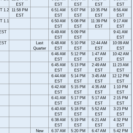
EST
EST
EST
EST
EST
T 1.2
11:58 PM
6:51 AM
5:07 PM
10:35 PM
8:56 AM
EST
EST
EST
EST
EST
T 1.1
6:50 AM
5:08 PM
11:39 PM
9:17 AM
EST
EST
EST
EST
 EST
6:49 AM
5:09 PM
9:41 AM
EST
EST
EST
 EST
Last
6:48 AM
5:10 PM
12:44 AM
10:09 AM
Quarter
EST
EST
EST
EST
6:46 AM
5:12 PM
1:47 AM
10:42 AM
EST
EST
EST
EST
6:45 AM
5:13 PM
2:49 AM
11:23 AM
EST
EST
EST
EST
6:44 AM
5:14 PM
3:45 AM
12:12 PM
EST
EST
EST
EST
6:42 AM
5:15 PM
4:35 AM
1:10 PM
EST
EST
EST
EST
6:41 AM
5:17 PM
5:17 AM
2:15 PM
EST
EST
EST
EST
6:40 AM
5:18 PM
5:52 AM
3:23 PM
EST
EST
EST
EST
6:38 AM
5:19 PM
6:21 AM
4:32 PM
EST
EST
EST
EST
New
6:37 AM
5:20 PM
6:47 AM
5:42 PM