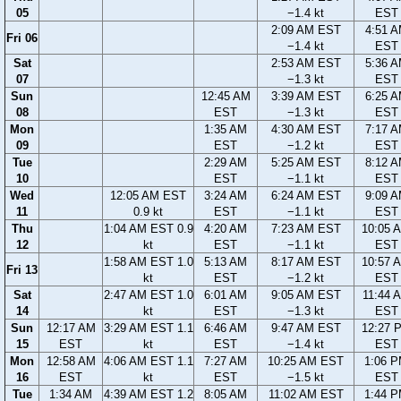
05
−1.4 kt
EST
2:09 AM EST
4:51 
Fri 06
−1.4 kt
EST
Sat
2:53 AM EST
5:36 
07
−1.3 kt
EST
Sun
12:45 AM
3:39 AM EST
6:25 
08
EST
−1.3 kt
EST
Mon
1:35 AM
4:30 AM EST
7:17 
09
EST
−1.2 kt
EST
Tue
2:29 AM
5:25 AM EST
8:12 
10
EST
−1.1 kt
EST
Wed
12:05 AM EST
3:24 AM
6:24 AM EST
9:09 
11
0.9 kt
EST
−1.1 kt
EST
Thu
1:04 AM EST 0.9
4:20 AM
7:23 AM EST
10:05 
12
kt
EST
−1.1 kt
EST
1:58 AM EST 1.0
5:13 AM
8:17 AM EST
10:57 
Fri 13
kt
EST
−1.2 kt
EST
Sat
2:47 AM EST 1.0
6:01 AM
9:05 AM EST
11:44 
14
kt
EST
−1.3 kt
EST
Sun
12:17 AM
3:29 AM EST 1.1
6:46 AM
9:47 AM EST
12:27 
15
EST
kt
EST
−1.4 kt
EST
Mon
12:58 AM
4:06 AM EST 1.1
7:27 AM
10:25 AM EST
1:06 
16
EST
kt
EST
−1.5 kt
EST
Tue
1:34 AM
4:39 AM EST 1.2
8:05 AM
11:02 AM EST
1:44 