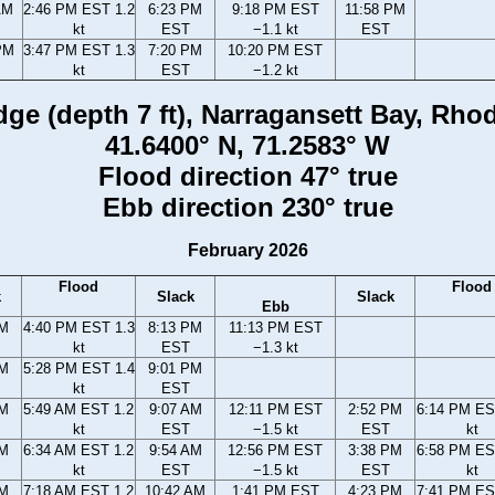
AM
2:46 PM EST 1.2
6:23 PM
9:18 PM EST
11:58 PM
kt
EST
−1.1 kt
EST
PM
3:47 PM EST 1.3
7:20 PM
10:20 PM EST
kt
EST
−1.2 kt
ge (depth 7 ft), Narragansett Bay, Rhod
41.6400° N, 71.2583° W
Flood direction 47° true
Ebb direction 230° true
February 2026
Flood
Flood
k
Slack
Slack
Ebb
PM
4:40 PM EST 1.3
8:13 PM
11:13 PM EST
kt
EST
−1.3 kt
PM
5:28 PM EST 1.4
9:01 PM
kt
EST
AM
5:49 AM EST 1.2
9:07 AM
12:11 PM EST
2:52 PM
6:14 PM ES
kt
EST
−1.5 kt
EST
kt
AM
6:34 AM EST 1.2
9:54 AM
12:56 PM EST
3:38 PM
6:58 PM ES
kt
EST
−1.5 kt
EST
kt
AM
7:18 AM EST 1.2
10:42 AM
1:41 PM EST
4:23 PM
7:41 PM ES