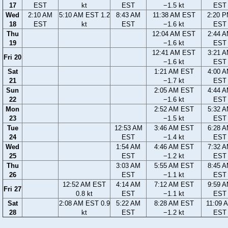
17
EST
kt
EST
−1.5 kt
EST
Wed
2:10 AM
5:10 AM EST 1.2
8:43 AM
11:38 AM EST
2:20 
18
EST
kt
EST
−1.6 kt
EST
Thu
12:04 AM EST
2:44 
19
−1.6 kt
EST
12:41 AM EST
3:21 
Fri 20
−1.6 kt
EST
Sat
1:21 AM EST
4:00 
21
−1.7 kt
EST
Sun
2:05 AM EST
4:44 
22
−1.6 kt
EST
Mon
2:52 AM EST
5:32 
23
−1.5 kt
EST
Tue
12:53 AM
3:46 AM EST
6:28 
24
EST
−1.4 kt
EST
Wed
1:54 AM
4:46 AM EST
7:32 
25
EST
−1.2 kt
EST
Thu
3:03 AM
5:55 AM EST
8:45 
26
EST
−1.1 kt
EST
12:52 AM EST
4:14 AM
7:12 AM EST
9:59 
Fri 27
0.8 kt
EST
−1.1 kt
EST
Sat
2:08 AM EST 0.9
5:22 AM
8:28 AM EST
11:09 
28
kt
EST
−1.2 kt
EST