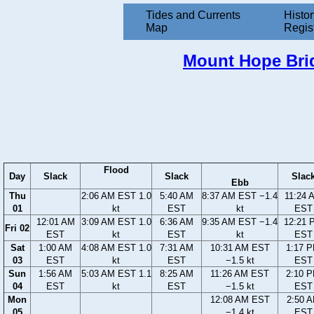
Tides and Currents
Histor
Map
Regis
Mount Hope Brid
Flood
Day
Slack
Slack
Slac
Ebb
Thu
2:06 AM EST 1.0
5:40 AM
8:37 AM EST −1.4
11:24 
01
kt
EST
kt
EST
12:01 AM
3:09 AM EST 1.0
6:36 AM
9:35 AM EST −1.4
12:21 
Fri 02
EST
kt
EST
kt
EST
Sat
1:00 AM
4:08 AM EST 1.0
7:31 AM
10:31 AM EST
1:17 
03
EST
kt
EST
−1.5 kt
EST
Sun
1:56 AM
5:03 AM EST 1.1
8:25 AM
11:26 AM EST
2:10 
04
EST
kt
EST
−1.5 kt
EST
Mon
12:08 AM EST
2:50 
05
−1.4 kt
EST