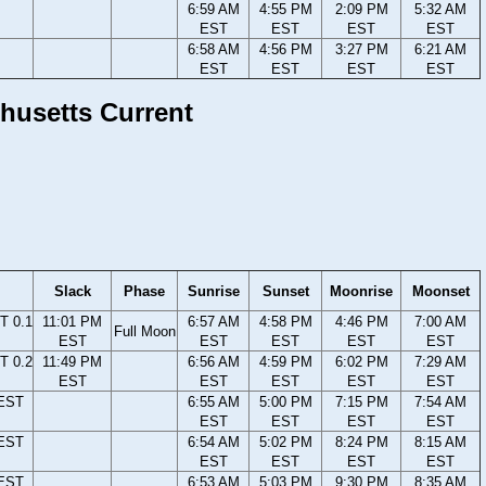
6:59 AM
4:55 PM
2:09 PM
5:32 AM
EST
EST
EST
EST
6:58 AM
4:56 PM
3:27 PM
6:21 AM
EST
EST
EST
EST
chusetts Current
Slack
Phase
Sunrise
Sunset
Moonrise
Moonset
T 0.1
11:01 PM
6:57 AM
4:58 PM
4:46 PM
7:00 AM
Full Moon
EST
EST
EST
EST
EST
T 0.2
11:49 PM
6:56 AM
4:59 PM
6:02 PM
7:29 AM
EST
EST
EST
EST
EST
 EST
6:55 AM
5:00 PM
7:15 PM
7:54 AM
EST
EST
EST
EST
 EST
6:54 AM
5:02 PM
8:24 PM
8:15 AM
EST
EST
EST
EST
 EST
6:53 AM
5:03 PM
9:30 PM
8:35 AM