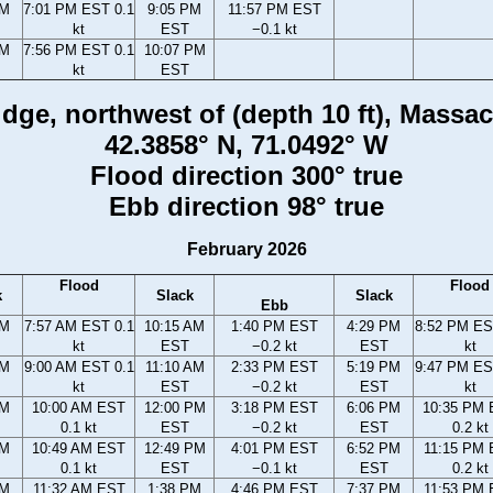
PM
7:01 PM EST 0.1
9:05 PM
11:57 PM EST
kt
EST
−0.1 kt
PM
7:56 PM EST 0.1
10:07 PM
kt
EST
idge, northwest of (depth 10 ft), Massa
42.3858° N, 71.0492° W
Flood direction 300° true
Ebb direction 98° true
February 2026
Flood
Flood
k
Slack
Slack
Ebb
AM
7:57 AM EST 0.1
10:15 AM
1:40 PM EST
4:29 PM
8:52 PM ES
kt
EST
−0.2 kt
EST
kt
AM
9:00 AM EST 0.1
11:10 AM
2:33 PM EST
5:19 PM
9:47 PM ES
kt
EST
−0.2 kt
EST
kt
AM
10:00 AM EST
12:00 PM
3:18 PM EST
6:06 PM
10:35 PM
0.1 kt
EST
−0.2 kt
EST
0.2 kt
AM
10:49 AM EST
12:49 PM
4:01 PM EST
6:52 PM
11:15 PM
0.1 kt
EST
−0.1 kt
EST
0.2 kt
AM
11:32 AM EST
1:38 PM
4:46 PM EST
7:37 PM
11:53 PM