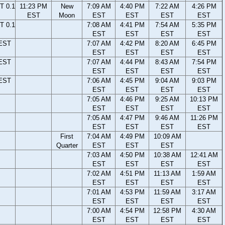
T 0.1
11:23 PM
New
7:09 AM
4:40 PM
7:22 AM
4:26 PM
EST
Moon
EST
EST
EST
EST
T 0.1
7:08 AM
4:41 PM
7:54 AM
5:35 PM
EST
EST
EST
EST
 EST
7:07 AM
4:42 PM
8:20 AM
6:45 PM
EST
EST
EST
EST
 EST
7:07 AM
4:44 PM
8:43 AM
7:54 PM
EST
EST
EST
EST
 EST
7:06 AM
4:45 PM
9:04 AM
9:03 PM
EST
EST
EST
EST
7:05 AM
4:46 PM
9:25 AM
10:13 PM
EST
EST
EST
EST
7:05 AM
4:47 PM
9:46 AM
11:26 PM
EST
EST
EST
EST
First
7:04 AM
4:49 PM
10:09 AM
Quarter
EST
EST
EST
7:03 AM
4:50 PM
10:38 AM
12:41 AM
EST
EST
EST
EST
7:02 AM
4:51 PM
11:13 AM
1:59 AM
EST
EST
EST
EST
7:01 AM
4:53 PM
11:59 AM
3:17 AM
EST
EST
EST
EST
7:00 AM
4:54 PM
12:58 PM
4:30 AM
EST
EST
EST
EST