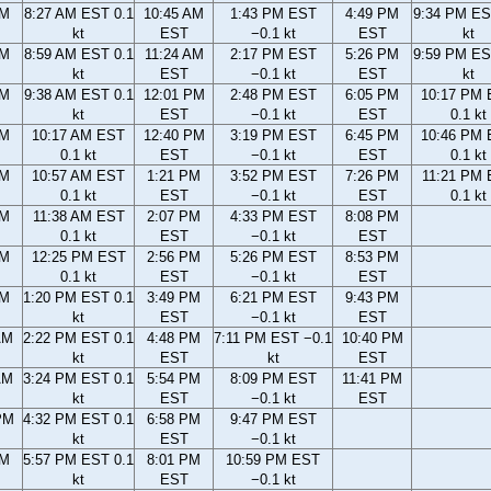
AM
8:27 AM EST 0.1
10:45 AM
1:43 PM EST
4:49 PM
9:34 PM ES
kt
EST
−0.1 kt
EST
kt
AM
8:59 AM EST 0.1
11:24 AM
2:17 PM EST
5:26 PM
9:59 PM ES
kt
EST
−0.1 kt
EST
kt
AM
9:38 AM EST 0.1
12:01 PM
2:48 PM EST
6:05 PM
10:17 PM
kt
EST
−0.1 kt
EST
0.1 kt
AM
10:17 AM EST
12:40 PM
3:19 PM EST
6:45 PM
10:46 PM
0.1 kt
EST
−0.1 kt
EST
0.1 kt
AM
10:57 AM EST
1:21 PM
3:52 PM EST
7:26 PM
11:21 PM
0.1 kt
EST
−0.1 kt
EST
0.1 kt
AM
11:38 AM EST
2:07 PM
4:33 PM EST
8:08 PM
0.1 kt
EST
−0.1 kt
EST
AM
12:25 PM EST
2:56 PM
5:26 PM EST
8:53 PM
0.1 kt
EST
−0.1 kt
EST
AM
1:20 PM EST 0.1
3:49 PM
6:21 PM EST
9:43 PM
kt
EST
−0.1 kt
EST
AM
2:22 PM EST 0.1
4:48 PM
7:11 PM EST −0.1
10:40 PM
kt
EST
kt
EST
AM
3:24 PM EST 0.1
5:54 PM
8:09 PM EST
11:41 PM
kt
EST
−0.1 kt
EST
PM
4:32 PM EST 0.1
6:58 PM
9:47 PM EST
kt
EST
−0.1 kt
PM
5:57 PM EST 0.1
8:01 PM
10:59 PM EST
kt
EST
−0.1 kt