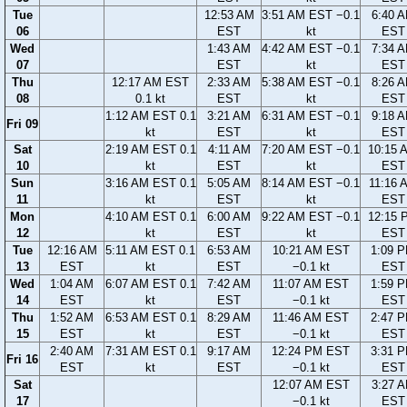
Tue
12:53 AM
3:51 AM EST −0.1
6:40 
06
EST
kt
EST
Wed
1:43 AM
4:42 AM EST −0.1
7:34 
07
EST
kt
EST
Thu
12:17 AM EST
2:33 AM
5:38 AM EST −0.1
8:26 
08
0.1 kt
EST
kt
EST
1:12 AM EST 0.1
3:21 AM
6:31 AM EST −0.1
9:18 
Fri 09
kt
EST
kt
EST
Sat
2:19 AM EST 0.1
4:11 AM
7:20 AM EST −0.1
10:15 
10
kt
EST
kt
EST
Sun
3:16 AM EST 0.1
5:05 AM
8:14 AM EST −0.1
11:16 
11
kt
EST
kt
EST
Mon
4:10 AM EST 0.1
6:00 AM
9:22 AM EST −0.1
12:15 
12
kt
EST
kt
EST
Tue
12:16 AM
5:11 AM EST 0.1
6:53 AM
10:21 AM EST
1:09 
13
EST
kt
EST
−0.1 kt
EST
Wed
1:04 AM
6:07 AM EST 0.1
7:42 AM
11:07 AM EST
1:59 
14
EST
kt
EST
−0.1 kt
EST
Thu
1:52 AM
6:53 AM EST 0.1
8:29 AM
11:46 AM EST
2:47 
15
EST
kt
EST
−0.1 kt
EST
2:40 AM
7:31 AM EST 0.1
9:17 AM
12:24 PM EST
3:31 
Fri 16
EST
kt
EST
−0.1 kt
EST
Sat
12:07 AM EST
3:27 
17
−0.1 kt
EST