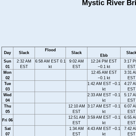
Mystic River Br
Flood
Day
Slack
Slack
Slac
Ebb
Sun
2:32 AM
6:58 AM EST 0.1
9:02 AM
12:24 PM EST
3:17 
01
EST
kt
EST
−0.1 kt
EST
Mon
12:45 AM EST
3:31 
02
−0.1 kt
EST
Tue
1:42 AM EST −0.1
4:27 
03
kt
EST
Wed
2:33 AM EST −0.1
5:17 
04
kt
EST
Thu
12:10 AM
3:17 AM EST −0.1
6:07 
05
EST
kt
EST
12:51 AM
3:59 AM EST −0.1
6:55 
Fri 06
EST
kt
EST
Sat
1:34 AM
4:43 AM EST −0.1
7:42 
07
EST
kt
EST