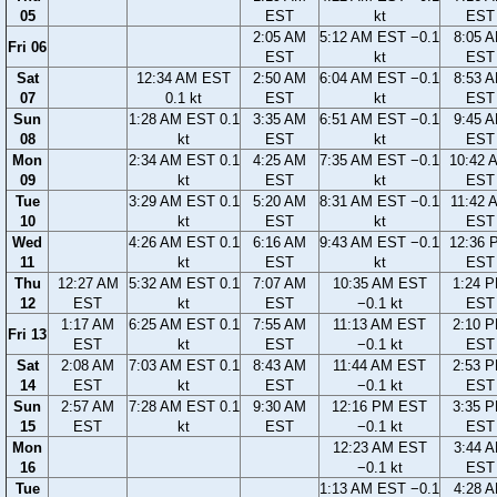
05
EST
kt
EST
2:05 AM
5:12 AM EST −0.1
8:05 
Fri 06
EST
kt
EST
Sat
12:34 AM EST
2:50 AM
6:04 AM EST −0.1
8:53 
07
0.1 kt
EST
kt
EST
Sun
1:28 AM EST 0.1
3:35 AM
6:51 AM EST −0.1
9:45 
08
kt
EST
kt
EST
Mon
2:34 AM EST 0.1
4:25 AM
7:35 AM EST −0.1
10:42 
09
kt
EST
kt
EST
Tue
3:29 AM EST 0.1
5:20 AM
8:31 AM EST −0.1
11:42 
10
kt
EST
kt
EST
Wed
4:26 AM EST 0.1
6:16 AM
9:43 AM EST −0.1
12:36 
11
kt
EST
kt
EST
Thu
12:27 AM
5:32 AM EST 0.1
7:07 AM
10:35 AM EST
1:24 
12
EST
kt
EST
−0.1 kt
EST
1:17 AM
6:25 AM EST 0.1
7:55 AM
11:13 AM EST
2:10 
Fri 13
EST
kt
EST
−0.1 kt
EST
Sat
2:08 AM
7:03 AM EST 0.1
8:43 AM
11:44 AM EST
2:53 
14
EST
kt
EST
−0.1 kt
EST
Sun
2:57 AM
7:28 AM EST 0.1
9:30 AM
12:16 PM EST
3:35 
15
EST
kt
EST
−0.1 kt
EST
Mon
12:23 AM EST
3:44 
16
−0.1 kt
EST
Tue
1:13 AM EST −0.1
4:28 