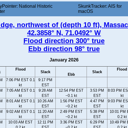
yPointer: National Historic
SkunkTracker: AIS for
ter
macOS
idge, northwest of (depth 10 ft), Massa
42.3858° N, 71.0492° W
Flood direction 300° true
Ebb direction 98° true
January 2026
Flood
Flood
k
Slack
Slack
Ebb
PM
7:06 PM EST 0.1
9:17 PM
kt
EST
AM
7:05 AM EST 0.1
9:28 AM
12:54 PM EST
3:53 PM
8:03 PM ES
kt
EST
−0.1 kt
EST
kt
AM
8:01 AM EST 0.1
10:26 AM
1:56 PM EST
4:47 PM
9:03 PM ES
kt
EST
−0.2 kt
EST
kt
AM
9:02 AM EST 0.1
11:20 AM
2:49 PM EST
5:38 PM
10:01 PM
kt
EST
−0.2 kt
EST
0.2 kt
AM
10:03 AM EST
12:11 PM
3:36 PM EST
6:29 PM
10:49 PM
0.2 kt
EST
−0.2 kt
EST
0.2 kt