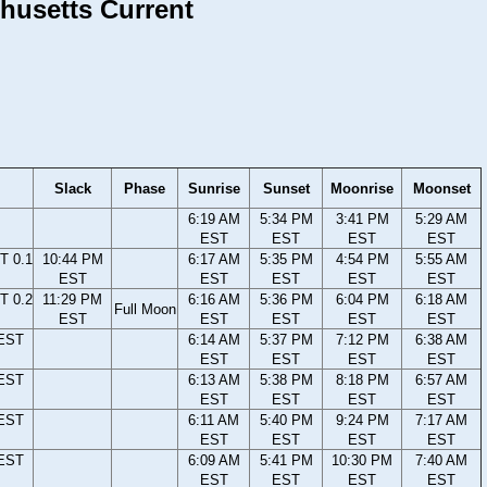
chusetts Current
Slack
Phase
Sunrise
Sunset
Moonrise
Moonset
6:19 AM
5:34 PM
3:41 PM
5:29 AM
EST
EST
EST
EST
T 0.1
10:44 PM
6:17 AM
5:35 PM
4:54 PM
5:55 AM
EST
EST
EST
EST
EST
T 0.2
11:29 PM
6:16 AM
5:36 PM
6:04 PM
6:18 AM
Full Moon
EST
EST
EST
EST
EST
 EST
6:14 AM
5:37 PM
7:12 PM
6:38 AM
EST
EST
EST
EST
 EST
6:13 AM
5:38 PM
8:18 PM
6:57 AM
EST
EST
EST
EST
 EST
6:11 AM
5:40 PM
9:24 PM
7:17 AM
EST
EST
EST
EST
 EST
6:09 AM
5:41 PM
10:30 PM
7:40 AM
EST
EST
EST
EST