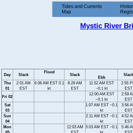
Tides and Currents
Histor
Map
Regis
Mystic River Br
Flood
Day
Slack
Slack
Slac
Ebb
Thu
2:01 AM
6:06 AM EST 0.1
8:29 AM
11:52 AM EST
2:55 
01
EST
kt
EST
−0.1 kt
EST
12:00 AM EST
2:59 
Fri 02
−0.1 kt
EST
Sat
1:07 AM EST −0.1
3:56 
03
kt
EST
Sun
2:11 AM EST −0.1
4:52 
04
kt
EST
Mon
12:03 AM
3:03 AM EST −0.1
5:46 
05
EST
kt
EST