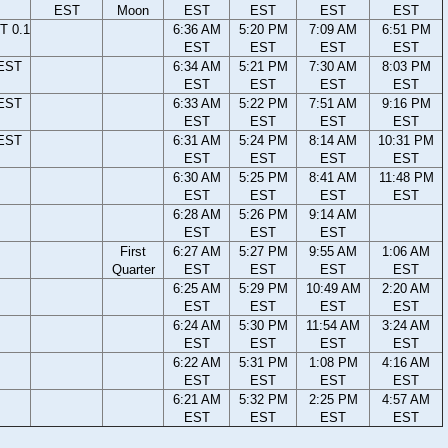
EST
Moon
EST
EST
EST
EST
T 0.1
6:36 AM
5:20 PM
7:09 AM
6:51 PM
EST
EST
EST
EST
 EST
6:34 AM
5:21 PM
7:30 AM
8:03 PM
EST
EST
EST
EST
 EST
6:33 AM
5:22 PM
7:51 AM
9:16 PM
EST
EST
EST
EST
 EST
6:31 AM
5:24 PM
8:14 AM
10:31 PM
EST
EST
EST
EST
6:30 AM
5:25 PM
8:41 AM
11:48 PM
EST
EST
EST
EST
6:28 AM
5:26 PM
9:14 AM
EST
EST
EST
First
6:27 AM
5:27 PM
9:55 AM
1:06 AM
Quarter
EST
EST
EST
EST
6:25 AM
5:29 PM
10:49 AM
2:20 AM
EST
EST
EST
EST
6:24 AM
5:30 PM
11:54 AM
3:24 AM
EST
EST
EST
EST
6:22 AM
5:31 PM
1:08 PM
4:16 AM
EST
EST
EST
EST
6:21 AM
5:32 PM
2:25 PM
4:57 AM
EST
EST
EST
EST