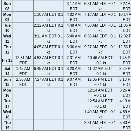
Sun
3:17 AM
6:31 AM EDT −0.1
9:27 
08
EDT
kt
EDT
Mon
1:30 AM EDT 0.1
4:02 AM
7:18 AM EDT −0.1
10:14 
09
kt
EDT
kt
EDT
Tue
2:12 AM EDT 0.1
4:48 AM
7:58 AM EDT −0.1
11:06 
10
kt
EDT
kt
EDT
Wed
3:11 AM EDT 0.1
5:40 AM
8:36 AM EDT −0.1
12:02 
11
kt
EDT
kt
EDT
Thu
4:05 AM EDT 0.1
6:36 AM
9:27 AM EDT −0.1
12:56 
12
kt
EDT
kt
EDT
12:51 AM
4:53 AM EDT 0.1
7:31 AM
10:46 AM EDT
1:45 
Fri 13
EDT
kt
EDT
−0.1 kt
EDT
Sat
1:45 AM
6:45 AM EDT 0.1
8:20 AM
11:32 AM EDT
2:29 
14
EDT
kt
EDT
−0.1 kt
EDT
Sun
2:36 AM
7:27 AM EDT 0.1
9:07 AM
12:05 PM EDT
3:13 
15
EDT
kt
EDT
−0.1 kt
EDT
Mon
12:14 AM EDT
3:26 
16
−0.1 kt
EDT
Tue
12:54 AM EDT
4:13 
17
−0.1 kt
EDT
Wed
1:40 AM EDT −0.1
4:59 
18
kt
EDT
Thu
2:31 AM EDT −0.1
5:43 
19
kt
EDT