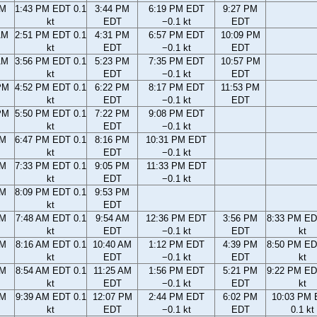
AM
1:43 PM EDT 0.1
3:44 PM
6:19 PM EDT
9:27 PM
kt
EDT
−0.1 kt
EDT
AM
2:51 PM EDT 0.1
4:31 PM
6:57 PM EDT
10:09 PM
kt
EDT
−0.1 kt
EDT
AM
3:56 PM EDT 0.1
5:23 PM
7:35 PM EDT
10:57 PM
kt
EDT
−0.1 kt
EDT
PM
4:52 PM EDT 0.1
6:22 PM
8:17 PM EDT
11:53 PM
kt
EDT
−0.1 kt
EDT
PM
5:50 PM EDT 0.1
7:22 PM
9:08 PM EDT
kt
EDT
−0.1 kt
PM
6:47 PM EDT 0.1
8:16 PM
10:31 PM EDT
kt
EDT
−0.1 kt
PM
7:33 PM EDT 0.1
9:05 PM
11:33 PM EDT
kt
EDT
−0.1 kt
PM
8:09 PM EDT 0.1
9:53 PM
kt
EDT
AM
7:48 AM EDT 0.1
9:54 AM
12:36 PM EDT
3:56 PM
8:33 PM ED
kt
EDT
−0.1 kt
EDT
kt
AM
8:16 AM EDT 0.1
10:40 AM
1:12 PM EDT
4:39 PM
8:50 PM ED
kt
EDT
−0.1 kt
EDT
kt
AM
8:54 AM EDT 0.1
11:25 AM
1:56 PM EDT
5:21 PM
9:22 PM ED
kt
EDT
−0.1 kt
EDT
kt
AM
9:39 AM EDT 0.1
12:07 PM
2:44 PM EDT
6:02 PM
10:03 PM
kt
EDT
−0.1 kt
EDT
0.1 kt