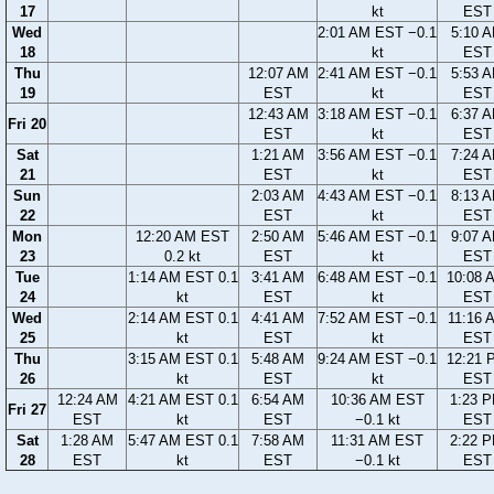
17
kt
EST
Wed
2:01 AM EST −0.1
5:10 
18
kt
EST
Thu
12:07 AM
2:41 AM EST −0.1
5:53 
19
EST
kt
EST
12:43 AM
3:18 AM EST −0.1
6:37 
Fri 20
EST
kt
EST
Sat
1:21 AM
3:56 AM EST −0.1
7:24 
21
EST
kt
EST
Sun
2:03 AM
4:43 AM EST −0.1
8:13 
22
EST
kt
EST
Mon
12:20 AM EST
2:50 AM
5:46 AM EST −0.1
9:07 
23
0.2 kt
EST
kt
EST
Tue
1:14 AM EST 0.1
3:41 AM
6:48 AM EST −0.1
10:08 
24
kt
EST
kt
EST
Wed
2:14 AM EST 0.1
4:41 AM
7:52 AM EST −0.1
11:16 
25
kt
EST
kt
EST
Thu
3:15 AM EST 0.1
5:48 AM
9:24 AM EST −0.1
12:21 
26
kt
EST
kt
EST
12:24 AM
4:21 AM EST 0.1
6:54 AM
10:36 AM EST
1:23 
Fri 27
EST
kt
EST
−0.1 kt
EST
Sat
1:28 AM
5:47 AM EST 0.1
7:58 AM
11:31 AM EST
2:22 
28
EST
kt
EST
−0.1 kt
EST