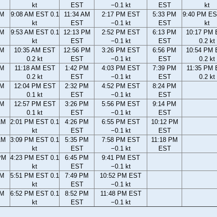
kt
EST
−0.1 kt
EST
kt
AM
9:08 AM EST 0.1
11:34 AM
2:17 PM EST
5:33 PM
9:40 PM ES
kt
EST
−0.1 kt
EST
kt
AM
9:53 AM EST 0.1
12:13 PM
2:52 PM EST
6:13 PM
10:17 PM
kt
EST
−0.1 kt
EST
0.2 kt
AM
10:35 AM EST
12:56 PM
3:26 PM EST
6:56 PM
10:54 PM
0.2 kt
EST
−0.1 kt
EST
0.2 kt
AM
11:18 AM EST
1:42 PM
4:03 PM EST
7:39 PM
11:35 PM
0.2 kt
EST
−0.1 kt
EST
0.2 kt
AM
12:04 PM EST
2:32 PM
4:52 PM EST
8:24 PM
0.1 kt
EST
−0.1 kt
EST
AM
12:57 PM EST
3:26 PM
5:56 PM EST
9:14 PM
0.1 kt
EST
−0.1 kt
EST
AM
2:01 PM EST 0.1
4:26 PM
6:55 PM EST
10:12 PM
kt
EST
−0.1 kt
EST
AM
3:09 PM EST 0.1
5:35 PM
7:58 PM EST
11:18 PM
kt
EST
−0.1 kt
EST
PM
4:23 PM EST 0.1
6:45 PM
9:41 PM EST
kt
EST
−0.1 kt
PM
5:51 PM EST 0.1
7:49 PM
10:52 PM EST
kt
EST
−0.1 kt
PM
6:52 PM EST 0.1
8:52 PM
11:48 PM EST
kt
EST
−0.1 kt