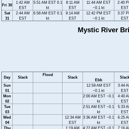
1:42 AM
5:51 AM EST 0.1
8:11 AM
11:44 AM EST
2:40 
Fri 30
EST
kt
EST
−0.1 kt
EST
Sat
2:44 AM
6:58 AM EST 0.1
9:14 AM
12:42 PM EST
3:37 
31
EST
kt
EST
−0.1 kt
EST
Mystic River Br
Flood
Day
Slack
Slack
Slac
Ebb
Sun
12:59 AM EST
3:44 
01
−0.1 kt
EST
Mon
2:00 AM EST −0.1
4:40 
02
kt
EST
Tue
2:51 AM EST −0.1
5:33 
03
kt
EST
Wed
12:34 AM
3:36 AM EST −0.1
6:25 
04
EST
kt
EST
Thu
1:19 AM
4:22 AM EST −0.1
7:16 