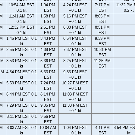
AM
10:54 AM EST
1:04 PM
4:24 PM EST
7:17 PM
11:32 PM
0.1 kt
EST
−0.1 kt
EST
0.2 kt
AM
11:41 AM EST
1:58 PM
5:16 PM EST
8:05 PM
0.1 kt
EST
−0.1 kt
EST
AM
12:32 PM EST
2:51 PM
6:08 PM EST
8:51 PM
0.1 kt
EST
−0.1 kt
EST
AM
1:45 PM EST 0.1
3:43 PM
6:54 PM EST
9:39 PM
kt
EST
−0.1 kt
EST
AM
2:55 PM EST 0.1
4:38 PM
7:37 PM EST
10:31 PM
kt
EST
−0.1 kt
EST
AM
3:53 PM EST 0.1
5:36 PM
8:25 PM EST
11:25 PM
kt
EST
−0.1 kt
EST
PM
4:54 PM EST 0.1
6:33 PM
9:33 PM EST
kt
EST
−0.1 kt
PM
5:53 PM EST 0.1
7:24 PM
10:27 PM EST
kt
EST
−0.1 kt
PM
6:44 PM EST 0.1
8:14 PM
11:03 PM EST
kt
EST
−0.1 kt
PM
7:29 PM EST 0.1
9:05 PM
11:33 PM EST
kt
EST
−0.1 kt
PM
8:11 PM EST 0.1
9:56 PM
kt
EST
AM
8:03 AM EST 0.1
10:04 AM
1:04 PM EST
4:11 PM
8:54 PM ES
kt
EST
−0.1 kt
EST
kt