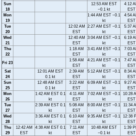
Sun
12:53 AM EST
4:12 
18
−0.1 kt
EST
Mon
1:44 AM EST −0.1
4:54 
19
kt
EST
Tue
12:02 AM
2:27 AM EST −0.1
5:37 
20
EST
kt
EST
Wed
12:40 AM
3:04 AM EST −0.1
6:19 
21
EST
kt
EST
Thu
1:18 AM
3:41 AM EST −0.1
7:03 
22
EST
kt
EST
1:58 AM
4:21 AM EST −0.1
7:47 
Fri 23
EST
kt
EST
Sat
12:01 AM EST
2:39 AM
5:12 AM EST −0.1
8:34 
24
0.1 kt
EST
kt
EST
Sun
12:48 AM EST
3:22 AM
6:09 AM EST −0.1
9:27 
25
0.1 kt
EST
kt
EST
Mon
1:42 AM EST 0.1
4:11 AM
7:02 AM EST −0.1
10:28 
26
kt
EST
kt
EST
Tue
2:39 AM EST 0.1
5:08 AM
8:00 AM EST −0.1
11:34 
27
kt
EST
kt
EST
Wed
3:36 AM EST 0.1
6:10 AM
9:35 AM EST −0.1
12:38 
28
kt
EST
kt
EST
Thu
12:42 AM
4:38 AM EST 0.1
7:11 AM
10:48 AM EST
1:39 
29
EST
kt
EST
−0.1 kt
EST