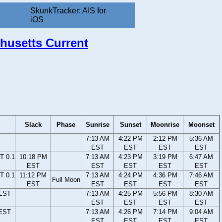
SkunkTracker: AIS for
iOS
chusetts Current
Slack
Phase
Sunrise
Sunset
Moonrise
Moonset
7:13 AM
4:22 PM
2:12 PM
5:36 AM
EST
EST
EST
EST
T 0.1
10:18 PM
7:13 AM
4:23 PM
3:19 PM
6:47 AM
EST
EST
EST
EST
EST
T 0.1
11:12 PM
7:13 AM
4:24 PM
4:36 PM
7:46 AM
Full Moon
EST
EST
EST
EST
EST
 EST
7:13 AM
4:25 PM
5:56 PM
8:30 AM
EST
EST
EST
EST
 EST
7:13 AM
4:26 PM
7:14 PM
9:04 AM
EST
EST
EST
EST