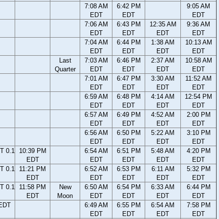
7:08 AM
6:42 PM
9:05 AM
EDT
EDT
EDT
7:06 AM
6:43 PM
12:35 AM
9:36 AM
EDT
EDT
EDT
EDT
7:04 AM
6:44 PM
1:38 AM
10:13 AM
EDT
EDT
EDT
EDT
Last
7:03 AM
6:46 PM
2:37 AM
10:58 AM
Quarter
EDT
EDT
EDT
EDT
7:01 AM
6:47 PM
3:30 AM
11:52 AM
EDT
EDT
EDT
EDT
6:59 AM
6:48 PM
4:14 AM
12:54 PM
EDT
EDT
EDT
EDT
6:57 AM
6:49 PM
4:52 AM
2:00 PM
EDT
EDT
EDT
EDT
6:56 AM
6:50 PM
5:22 AM
3:10 PM
EDT
EDT
EDT
EDT
T 0.1
10:39 PM
6:54 AM
6:51 PM
5:48 AM
4:20 PM
EDT
EDT
EDT
EDT
EDT
T 0.1
11:21 PM
6:52 AM
6:53 PM
6:11 AM
5:32 PM
EDT
EDT
EDT
EDT
EDT
T 0.1
11:58 PM
New
6:50 AM
6:54 PM
6:33 AM
6:44 PM
EDT
Moon
EDT
EDT
EDT
EDT
 EDT
6:49 AM
6:55 PM
6:54 AM
7:58 PM
EDT
EDT
EDT
EDT