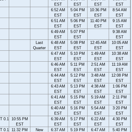
EST
EST
EST
EST
6:52 AM
5:04 PM
10:36 PM
8:54 AM
EST
EST
EST
EST
6:51 AM
5:06 PM
11:40 PM
9:15 AM
EST
EST
EST
EST
6:49 AM
5:07 PM
9:38 AM
EST
EST
EST
Last
6:48 AM
5:08 PM
12:45 AM
10:05 AM
Quarter
EST
EST
EST
EST
6:47 AM
5:10 PM
1:49 AM
10:38 AM
EST
EST
EST
EST
6:46 AM
5:11 PM
2:51 AM
11:19 AM
EST
EST
EST
EST
6:44 AM
5:12 PM
3:48 AM
12:08 PM
EST
EST
EST
EST
6:43 AM
5:13 PM
4:38 AM
1:06 PM
EST
EST
EST
EST
6:41 AM
5:15 PM
5:19 AM
2:11 PM
EST
EST
EST
EST
6:40 AM
5:16 PM
5:54 AM
3:20 PM
EST
EST
EST
EST
T 0.1
10:55 PM
6:39 AM
5:17 PM
6:22 AM
4:30 PM
EST
EST
EST
EST
EST
T 0.1
11:32 PM
New
6:37 AM
5:19 PM
6:47 AM
5:40 PM