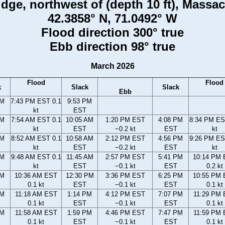
idge, northwest of (depth 10 ft), Massa
42.3858° N, 71.0492° W
Flood direction 300° true
Ebb direction 98° true
March 2026
Flood
Flood
k
Slack
Slack
Ebb
PM
7:43 PM EST 0.1
9:53 PM
kt
EST
AM
7:54 AM EST 0.1
10:05 AM
1:20 PM EST
4:08 PM
8:34 PM ES
kt
EST
−0.2 kt
EST
kt
AM
8:52 AM EST 0.1
10:58 AM
2:12 PM EST
4:56 PM
9:26 PM ES
kt
EST
−0.2 kt
EST
kt
AM
9:48 AM EST 0.1
11:45 AM
2:57 PM EST
5:41 PM
10:14 PM
kt
EST
−0.1 kt
EST
0.2 kt
AM
10:36 AM EST
12:30 PM
3:36 PM EST
6:25 PM
10:55 PM
0.1 kt
EST
−0.1 kt
EST
0.1 kt
AM
11:18 AM EST
1:14 PM
4:12 PM EST
7:07 PM
11:29 PM
0.1 kt
EST
−0.1 kt
EST
0.1 kt
AM
11:58 AM EST
1:59 PM
4:46 PM EST
7:47 PM
11:59 PM
0.1 kt
EST
−0.1 kt
EST
0.1 kt