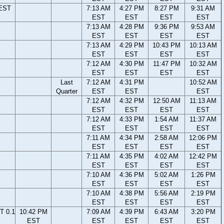
 EST
7:13 AM
4:27 PM
8:27 PM
9:31 AM
EST
EST
EST
EST
7:13 AM
4:28 PM
9:36 PM
9:53 AM
EST
EST
EST
EST
7:13 AM
4:29 PM
10:43 PM
10:13 AM
EST
EST
EST
EST
7:12 AM
4:30 PM
11:47 PM
10:32 AM
EST
EST
EST
EST
Last
7:12 AM
4:31 PM
10:52 AM
Quarter
EST
EST
EST
7:12 AM
4:32 PM
12:50 AM
11:13 AM
EST
EST
EST
EST
7:12 AM
4:33 PM
1:54 AM
11:37 AM
EST
EST
EST
EST
7:11 AM
4:34 PM
2:58 AM
12:06 PM
EST
EST
EST
EST
7:11 AM
4:35 PM
4:02 AM
12:42 PM
EST
EST
EST
EST
7:10 AM
4:36 PM
5:02 AM
1:26 PM
EST
EST
EST
EST
7:10 AM
4:38 PM
5:56 AM
2:19 PM
EST
EST
EST
EST
T 0.1
10:42 PM
7:09 AM
4:39 PM
6:43 AM
3:20 PM
EST
EST
EST
EST
EST