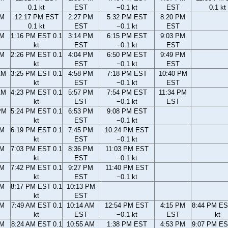
0.1 kt
EST
−0.1 kt
EST
0.1 kt
AM
12:17 PM EST
2:27 PM
5:32 PM EST
8:20 PM
0.1 kt
EST
−0.1 kt
EST
AM
1:16 PM EST 0.1
3:14 PM
6:15 PM EST
9:03 PM
kt
EST
−0.1 kt
EST
AM
2:26 PM EST 0.1
4:04 PM
6:50 PM EST
9:49 PM
kt
EST
−0.1 kt
EST
AM
3:25 PM EST 0.1
4:58 PM
7:18 PM EST
10:40 PM
kt
EST
−0.1 kt
EST
AM
4:23 PM EST 0.1
5:57 PM
7:54 PM EST
11:34 PM
kt
EST
−0.1 kt
EST
PM
5:24 PM EST 0.1
6:53 PM
9:08 PM EST
kt
EST
−0.1 kt
PM
6:19 PM EST 0.1
7:45 PM
10:24 PM EST
kt
EST
−0.1 kt
PM
7:03 PM EST 0.1
8:36 PM
11:03 PM EST
kt
EST
−0.1 kt
PM
7:42 PM EST 0.1
9:27 PM
11:40 PM EST
kt
EST
−0.1 kt
PM
8:17 PM EST 0.1
10:13 PM
kt
EST
AM
7:49 AM EST 0.1
10:14 AM
12:54 PM EST
4:15 PM
8:44 PM ES
kt
EST
−0.1 kt
EST
kt
AM
8:24 AM EST 0.1
10:55 AM
1:38 PM EST
4:53 PM
9:07 PM ES