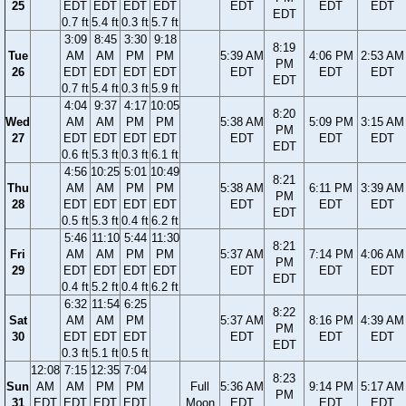
25
EDT
EDT
EDT
EDT
EDT
EDT
EDT
EDT
0.7 ft
5.4 ft
0.3 ft
5.7 ft
3:09
8:45
3:30
9:18
8:19
Tue
AM
AM
PM
PM
5:39 AM
4:06 PM
2:53 AM
PM
26
EDT
EDT
EDT
EDT
EDT
EDT
EDT
EDT
0.7 ft
5.4 ft
0.3 ft
5.9 ft
4:04
9:37
4:17
10:05
8:20
Wed
AM
AM
PM
PM
5:38 AM
5:09 PM
3:15 AM
PM
27
EDT
EDT
EDT
EDT
EDT
EDT
EDT
EDT
0.6 ft
5.3 ft
0.3 ft
6.1 ft
4:56
10:25
5:01
10:49
8:21
Thu
AM
AM
PM
PM
5:38 AM
6:11 PM
3:39 AM
PM
28
EDT
EDT
EDT
EDT
EDT
EDT
EDT
EDT
0.5 ft
5.3 ft
0.4 ft
6.2 ft
5:46
11:10
5:44
11:30
8:21
Fri
AM
AM
PM
PM
5:37 AM
7:14 PM
4:06 AM
PM
29
EDT
EDT
EDT
EDT
EDT
EDT
EDT
EDT
0.4 ft
5.2 ft
0.4 ft
6.2 ft
6:32
11:54
6:25
8:22
Sat
AM
AM
PM
5:37 AM
8:16 PM
4:39 AM
PM
30
EDT
EDT
EDT
EDT
EDT
EDT
EDT
0.3 ft
5.1 ft
0.5 ft
12:08
7:15
12:35
7:04
8:23
Sun
AM
AM
PM
PM
Full
5:36 AM
9:14 PM
5:17 AM
PM
31
EDT
EDT
EDT
EDT
Moon
EDT
EDT
EDT