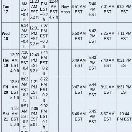
11:23
11:44
AM
PM
5:40
Tue
AM
PM
New
6:51 AM
7:01 AM
6:03 PM
EST
EST
PM
17
EST
EST
Moon
EST
EST
EST
−0.4
−0.2
EST
5.2 ft
4.7 ft
ft
ft
6:34
7:07
12:01
AM
PM
5:42
Wed
PM
6:50 AM
7:25 AM
7:11 PM
EST
EST
PM
18
EST
EST
EST
EST
−0.4
−0.3
EST
5.2 ft
ft
ft
7:18
7:44
12:20
12:40
AM
PM
5:43
Thu
AM
PM
6:49 AM
7:48 AM
8:21 PM
EST
EST
PM
19
EST
EST
EST
EST
EST
−0.4
−0.2
EST
4.9 ft
5.2 ft
ft
ft
8:03
8:22
12:57
1:21
AM
PM
5:44
Fri
AM
PM
6:47 AM
8:11 AM
9:31 PM
EST
EST
PM
20
EST
EST
EST
EST
EST
−0.3
−0.2
EST
5.1 ft
5.1 ft
ft
ft
8:51
9:02
1:38
2:06
AM
PM
5:45
Sat
AM
PM
6:46 AM
8:37 AM
10:44
EST
EST
PM
21
EST
EST
EST
EST
PM EST
−0.2
−0.1
EST
5.3 ft
5.0 ft
ft
ft