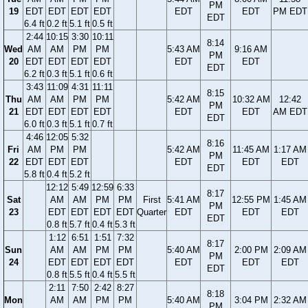
PM
19
EDT
EDT
EDT
EDT
EDT
EDT
PM EDT
EDT
6.4 ft
0.2 ft
5.1 ft
0.5 ft
2:44
10:15
3:30
10:11
8:14
Wed
AM
AM
PM
PM
5:43 AM
9:16 AM
PM
20
EDT
EDT
EDT
EDT
EDT
EDT
EDT
6.2 ft
0.3 ft
5.1 ft
0.6 ft
3:43
11:09
4:31
11:11
8:15
Thu
AM
AM
PM
PM
5:42 AM
10:32 AM
12:42
PM
21
EDT
EDT
EDT
EDT
EDT
EDT
AM EDT
EDT
6.0 ft
0.3 ft
5.1 ft
0.7 ft
4:46
12:05
5:32
8:16
Fri
AM
PM
PM
5:42 AM
11:45 AM
1:17 AM
PM
22
EDT
EDT
EDT
EDT
EDT
EDT
EDT
5.8 ft
0.4 ft
5.2 ft
12:12
5:49
12:59
6:33
8:17
Sat
AM
AM
PM
PM
First
5:41 AM
12:55 PM
1:45 AM
PM
23
EDT
EDT
EDT
EDT
Quarter
EDT
EDT
EDT
EDT
0.8 ft
5.7 ft
0.4 ft
5.3 ft
1:12
6:51
1:51
7:32
8:17
Sun
AM
AM
PM
PM
5:40 AM
2:00 PM
2:09 AM
PM
24
EDT
EDT
EDT
EDT
EDT
EDT
EDT
EDT
0.8 ft
5.5 ft
0.4 ft
5.5 ft
2:11
7:50
2:42
8:27
8:18
Mon
AM
AM
PM
PM
5:40 AM
3:04 PM
2:32 AM
PM