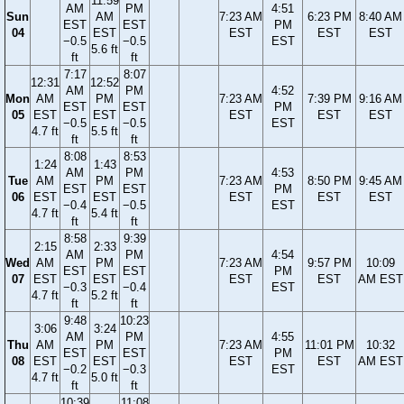
11:59
AM
PM
4:51
Sun
AM
7:23 AM
6:23 PM
8:40 AM
EST
EST
PM
04
EST
EST
EST
EST
−0.5
−0.5
EST
5.6 ft
ft
ft
7:17
8:07
12:31
12:52
AM
PM
4:52
Mon
AM
PM
7:23 AM
7:39 PM
9:16 AM
EST
EST
PM
05
EST
EST
EST
EST
EST
−0.5
−0.5
EST
4.7 ft
5.5 ft
ft
ft
8:08
8:53
1:24
1:43
AM
PM
4:53
Tue
AM
PM
7:23 AM
8:50 PM
9:45 AM
EST
EST
PM
06
EST
EST
EST
EST
EST
−0.4
−0.5
EST
4.7 ft
5.4 ft
ft
ft
8:58
9:39
2:15
2:33
AM
PM
4:54
Wed
AM
PM
7:23 AM
9:57 PM
10:09
EST
EST
PM
07
EST
EST
EST
EST
AM EST
−0.3
−0.4
EST
4.7 ft
5.2 ft
ft
ft
9:48
10:23
3:06
3:24
AM
PM
4:55
Thu
AM
PM
7:23 AM
11:01 PM
10:32
EST
EST
PM
08
EST
EST
EST
EST
AM EST
−0.2
−0.3
EST
4.7 ft
5.0 ft
ft
ft
10:39
11:08