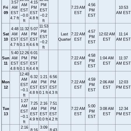
3:57
4:15
AM
PM
4:56
Fri
AM
PM
7:23 AM
10:53
EST
EST
PM
09
EST
EST
EST
AM EST
−0.0
−0.2
EST
4.7 ft
4.8 ft
ft
ft
11:53
4:48
11:32
5:07
PM
4:57
Sat
AM
AM
PM
Last
7:22 AM
12:02 AM
11:14
EST
PM
10
EST
EST
EST
Quarter
EST
EST
AM EST
−0.2
EST
4.7 ft
0.1 ft
4.6 ft
ft
5:40
12:26
6:01
4:58
Sun
AM
PM
PM
7:22 AM
1:04 AM
11:37
PM
11
EST
EST
EST
EST
EST
AM EST
EST
4.8 ft
0.1 ft
4.4 ft
12:40
6:32
1:21
6:56
AM
4:59
Mon
AM
PM
PM
7:22 AM
2:06 AM
12:03
EST
PM
12
EST
EST
EST
EST
EST
PM EST
−0.1
EST
4.8 ft
0.1 ft
4.3 ft
ft
1:27
7:25
2:16
7:51
AM
5:00
Tue
AM
PM
PM
7:22 AM
3:08 AM
12:34
EST
PM
13
EST
EST
EST
EST
EST
PM EST
−0.1
EST
4.9 ft
0.0 ft
4.2 ft
ft
2:16
3:09
8:16
8:43