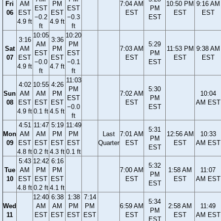
Fri
AM
PM
7:04 AM
10:50 PM
9:16 AM
EST
EST
PM
06
EST
EST
EST
EST
EST
−0.2
−0.3
EST
4.9 ft
4.9 ft
ft
ft
10:05
10:20
3:16
3:36
AM
PM
5:29
Sat
AM
PM
7:03 AM
11:53 PM
9:38 AM
EST
EST
PM
07
EST
EST
EST
EST
EST
−0.0
−0.1
EST
4.9 ft
4.7 ft
ft
ft
11:03
4:02
10:55
4:26
PM
5:30
Sun
AM
AM
PM
7:02 AM
10:04
EST
PM
08
EST
EST
EST
EST
AM EST
−0.0
EST
4.9 ft
0.1 ft
4.5 ft
ft
4:51
11:47
5:19
11:49
5:31
Mon
AM
AM
PM
PM
Last
7:01 AM
12:56 AM
10:33
PM
09
EST
EST
EST
EST
Quarter
EST
EST
AM EST
EST
4.8 ft
0.2 ft
4.3 ft
0.1 ft
5:43
12:42
6:16
5:32
Tue
AM
PM
PM
7:00 AM
1:58 AM
11:07
PM
10
EST
EST
EST
EST
EST
AM EST
EST
4.8 ft
0.2 ft
4.1 ft
12:40
6:38
1:38
7:14
5:34
Wed
AM
AM
PM
PM
6:59 AM
2:58 AM
11:49
PM
11
EST
EST
EST
EST
EST
EST
AM EST
EST