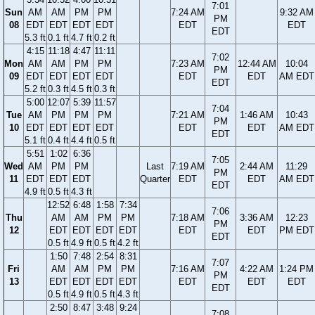
7:01
Sun
AM
AM
PM
PM
7:24 AM
9:32 AM
PM
08
EDT
EDT
EDT
EDT
EDT
EDT
EDT
5.3 ft
0.1 ft
4.7 ft
0.2 ft
4:15
11:18
4:47
11:11
7:02
Mon
AM
AM
PM
PM
7:23 AM
12:44 AM
10:04
PM
09
EDT
EDT
EDT
EDT
EDT
EDT
AM EDT
EDT
5.2 ft
0.3 ft
4.5 ft
0.3 ft
5:00
12:07
5:39
11:57
7:04
Tue
AM
PM
PM
PM
7:21 AM
1:46 AM
10:43
PM
10
EDT
EDT
EDT
EDT
EDT
EDT
AM EDT
EDT
5.1 ft
0.4 ft
4.4 ft
0.5 ft
5:51
1:02
6:36
7:05
Wed
AM
PM
PM
Last
7:19 AM
2:44 AM
11:29
PM
11
EDT
EDT
EDT
Quarter
EDT
EDT
AM EDT
EDT
4.9 ft
0.5 ft
4.3 ft
12:52
6:48
1:58
7:34
7:06
Thu
AM
AM
PM
PM
7:18 AM
3:36 AM
12:23
PM
12
EDT
EDT
EDT
EDT
EDT
EDT
PM EDT
EDT
0.5 ft
4.9 ft
0.5 ft
4.2 ft
1:50
7:48
2:54
8:31
7:07
Fri
AM
AM
PM
PM
7:16 AM
4:22 AM
1:24 PM
PM
13
EDT
EDT
EDT
EDT
EDT
EDT
EDT
EDT
0.5 ft
4.9 ft
0.5 ft
4.3 ft
2:50
8:47
3:48
9:24
7:08