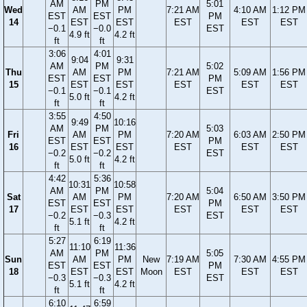
AM
PM
5:01
Wed
AM
PM
7:21 AM
4:10 AM
1:12 PM
EST
EST
PM
14
EST
EST
EST
EST
EST
−0.1
−0.0
EST
4.9 ft
4.2 ft
ft
ft
3:06
4:01
9:04
9:31
AM
PM
5:02
Thu
AM
PM
7:21 AM
5:09 AM
1:56 PM
EST
EST
PM
15
EST
EST
EST
EST
EST
−0.1
−0.1
EST
5.0 ft
4.2 ft
ft
ft
3:55
4:50
9:49
10:16
AM
PM
5:03
Fri
AM
PM
7:20 AM
6:03 AM
2:50 PM
EST
EST
PM
16
EST
EST
EST
EST
EST
−0.2
−0.2
EST
5.0 ft
4.2 ft
ft
ft
4:42
5:36
10:31
10:58
AM
PM
5:04
Sat
AM
PM
7:20 AM
6:50 AM
3:50 PM
EST
EST
PM
17
EST
EST
EST
EST
EST
−0.2
−0.3
EST
5.1 ft
4.2 ft
ft
ft
5:27
6:19
11:10
11:36
AM
PM
5:05
Sun
AM
PM
New
7:19 AM
7:30 AM
4:55 PM
EST
EST
PM
18
EST
EST
Moon
EST
EST
EST
−0.3
−0.3
EST
5.1 ft
4.2 ft
ft
ft
6:10
6:59