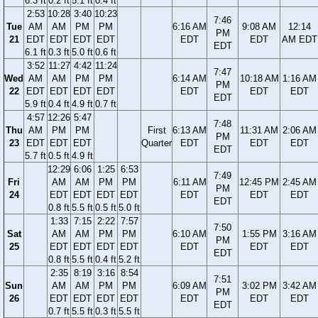
6.3 ft
0.2 ft
5.1 ft
0.4 ft
2:53
10:28
3:40
10:23
7:46
Tue
AM
AM
PM
PM
6:16 AM
9:08 AM
12:14
PM
21
EDT
EDT
EDT
EDT
EDT
EDT
AM EDT
EDT
6.1 ft
0.3 ft
5.0 ft
0.6 ft
3:52
11:27
4:42
11:24
7:47
Wed
AM
AM
PM
PM
6:14 AM
10:18 AM
1:16 AM
PM
22
EDT
EDT
EDT
EDT
EDT
EDT
EDT
EDT
5.9 ft
0.4 ft
4.9 ft
0.7 ft
4:57
12:26
5:47
7:48
Thu
AM
PM
PM
First
6:13 AM
11:31 AM
2:06 AM
PM
23
EDT
EDT
EDT
Quarter
EDT
EDT
EDT
EDT
5.7 ft
0.5 ft
4.9 ft
12:29
6:06
1:25
6:53
7:49
Fri
AM
AM
PM
PM
6:11 AM
12:45 PM
2:45 AM
PM
24
EDT
EDT
EDT
EDT
EDT
EDT
EDT
EDT
0.8 ft
5.5 ft
0.5 ft
5.0 ft
1:33
7:15
2:22
7:57
7:50
Sat
AM
AM
PM
PM
6:10 AM
1:55 PM
3:16 AM
PM
25
EDT
EDT
EDT
EDT
EDT
EDT
EDT
EDT
0.8 ft
5.5 ft
0.4 ft
5.2 ft
2:35
8:19
3:16
8:54
7:51
Sun
AM
AM
PM
PM
6:09 AM
3:02 PM
3:42 AM
PM
26
EDT
EDT
EDT
EDT
EDT
EDT
EDT
EDT
0.7 ft
5.5 ft
0.3 ft
5.5 ft