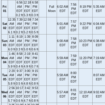
6:56
12:18
6:58
7:56
Fri
AM
PM
PM
Full
6:02 AM
8:19 PM
5:35 AM
PM
01
EDT
EDT
EDT
Moon
EDT
EDT
EDT
EDT
0.2 ft
5.3 ft
0.3 ft
12:35
7:39
12:59
7:34
7:57
Sat
AM
AM
PM
PM
6:01 AM
9:22 PM
6:04 AM
PM
02
EDT
EDT
EDT
EDT
EDT
EDT
EDT
EDT
6.1 ft
0.2 ft
5.2 ft
0.5 ft
1:11
8:19
1:39
8:09
7:58
Sun
AM
AM
PM
PM
6:00 AM
10:23 PM
6:38 AM
PM
03
EDT
EDT
EDT
EDT
EDT
EDT
EDT
EDT
6.0 ft
0.3 ft
5.0 ft
0.6 ft
1:46
8:58
2:19
8:41
7:59
Mon
AM
AM
PM
PM
5:59 AM
11:20 PM
7:19 AM
PM
04
EDT
EDT
EDT
EDT
EDT
EDT
EDT
EDT
5.9 ft
0.4 ft
4.9 ft
0.7 ft
2:20
9:37
3:00
9:15
8:00
Tue
AM
AM
PM
PM
5:58 AM
8:07 AM
PM
05
EDT
EDT
EDT
EDT
EDT
EDT
EDT
5.8 ft
0.5 ft
4.8 ft
0.8 ft
2:56
10:17
3:42
9:53
8:01
Wed
AM
AM
PM
PM
5:57 AM
12:10 AM
9:02 AM
PM
06
EDT
EDT
EDT
EDT
EDT
EDT
EDT
EDT
5.7 ft
0.6 ft
4.7 ft
0.8 ft