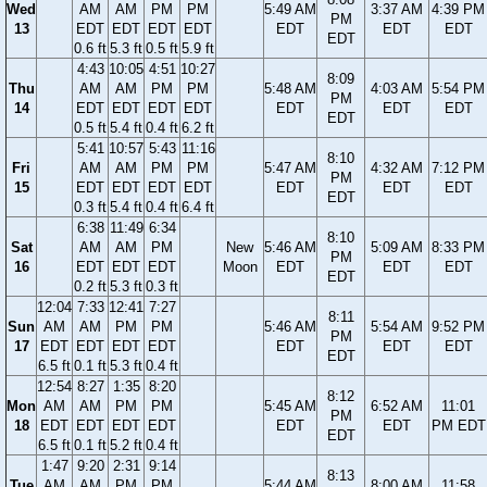
Wed
AM
AM
PM
PM
5:49 AM
3:37 AM
4:39 PM
PM
13
EDT
EDT
EDT
EDT
EDT
EDT
EDT
EDT
0.6 ft
5.3 ft
0.5 ft
5.9 ft
4:43
10:05
4:51
10:27
8:09
Thu
AM
AM
PM
PM
5:48 AM
4:03 AM
5:54 PM
PM
14
EDT
EDT
EDT
EDT
EDT
EDT
EDT
EDT
0.5 ft
5.4 ft
0.4 ft
6.2 ft
5:41
10:57
5:43
11:16
8:10
Fri
AM
AM
PM
PM
5:47 AM
4:32 AM
7:12 PM
PM
15
EDT
EDT
EDT
EDT
EDT
EDT
EDT
EDT
0.3 ft
5.4 ft
0.4 ft
6.4 ft
6:38
11:49
6:34
8:10
Sat
AM
AM
PM
New
5:46 AM
5:09 AM
8:33 PM
PM
16
EDT
EDT
EDT
Moon
EDT
EDT
EDT
EDT
0.2 ft
5.3 ft
0.3 ft
12:04
7:33
12:41
7:27
8:11
Sun
AM
AM
PM
PM
5:46 AM
5:54 AM
9:52 PM
PM
17
EDT
EDT
EDT
EDT
EDT
EDT
EDT
EDT
6.5 ft
0.1 ft
5.3 ft
0.4 ft
12:54
8:27
1:35
8:20
8:12
Mon
AM
AM
PM
PM
5:45 AM
6:52 AM
11:01
PM
18
EDT
EDT
EDT
EDT
EDT
EDT
PM EDT
EDT
6.5 ft
0.1 ft
5.2 ft
0.4 ft
1:47
9:20
2:31
9:14
8:13
Tue
AM
AM
PM
PM
5:44 AM
8:00 AM
11:58