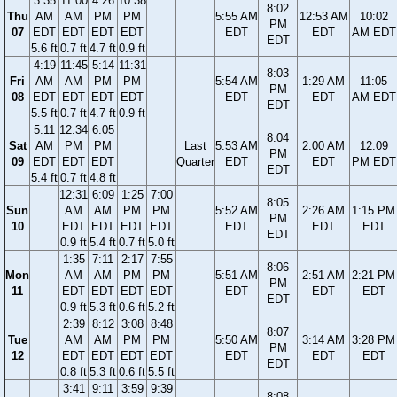
3:35
11:00
4:26
10:38
8:02
Thu
AM
AM
PM
PM
5:55 AM
12:53 AM
10:02
PM
07
EDT
EDT
EDT
EDT
EDT
EDT
AM EDT
EDT
5.6 ft
0.7 ft
4.7 ft
0.9 ft
4:19
11:45
5:14
11:31
8:03
Fri
AM
AM
PM
PM
5:54 AM
1:29 AM
11:05
PM
08
EDT
EDT
EDT
EDT
EDT
EDT
AM EDT
EDT
5.5 ft
0.7 ft
4.7 ft
0.9 ft
5:11
12:34
6:05
8:04
Sat
AM
PM
PM
Last
5:53 AM
2:00 AM
12:09
PM
09
EDT
EDT
EDT
Quarter
EDT
EDT
PM EDT
EDT
5.4 ft
0.7 ft
4.8 ft
12:31
6:09
1:25
7:00
8:05
Sun
AM
AM
PM
PM
5:52 AM
2:26 AM
1:15 PM
PM
10
EDT
EDT
EDT
EDT
EDT
EDT
EDT
EDT
0.9 ft
5.4 ft
0.7 ft
5.0 ft
1:35
7:11
2:17
7:55
8:06
Mon
AM
AM
PM
PM
5:51 AM
2:51 AM
2:21 PM
PM
11
EDT
EDT
EDT
EDT
EDT
EDT
EDT
EDT
0.9 ft
5.3 ft
0.6 ft
5.2 ft
2:39
8:12
3:08
8:48
8:07
Tue
AM
AM
PM
PM
5:50 AM
3:14 AM
3:28 PM
PM
12
EDT
EDT
EDT
EDT
EDT
EDT
EDT
EDT
0.8 ft
5.3 ft
0.6 ft
5.5 ft
3:41
9:11
3:59
9:39
8:08