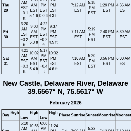
AM
5:18
Thu
AM
PM
PM
7:12 AM
1:29 PM
4:36 AM
EST
PM
29
EST
EST
EST
EST
EST
EST
−0.1
EST
5.1 ft
0.0 ft
4.3 ft
ft
3:20
4:22
9:03
9:37
AM
PM
5:19
Fri
AM
PM
7:11 AM
2:40 PM
5:39 AM
EST
EST
PM
30
EST
EST
EST
EST
EST
−0.2
−0.2
EST
5.3 ft
4.5 ft
ft
ft
4:21
5:17
10:02
10:32
AM
PM
5:20
Sat
AM
PM
7:10 AM
3:56 PM
6:30 AM
EST
EST
PM
31
EST
EST
EST
EST
EST
−0.3
−0.4
EST
5.4 ft
4.6 ft
ft
ft
New Castle, Delaware River, Delaware
39.6567° N, 75.5617° W
February 2026
High
High
High
Day
Phase
Sunrise
Sunset
Moonrise
Moonset
Low
Low
5:18
6:08
10:56
11:24
AM
PM
5:22