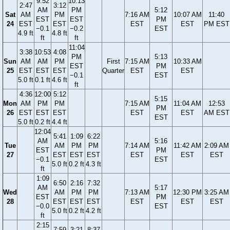
9:52
10:13
2:47
3:12
AM
PM
5:12
Sat
AM
PM
7:16 AM
10:07 AM
11:40
EST
EST
PM
24
EST
EST
EST
EST
PM EST
−0.1
−0.2
EST
4.9 ft
4.8 ft
ft
ft
11:04
3:38
10:53
4:08
PM
5:13
Sun
AM
AM
PM
First
7:15 AM
10:33 AM
EST
PM
25
EST
EST
EST
Quarter
EST
EST
−0.1
EST
5.0 ft
0.1 ft
4.6 ft
ft
4:36
12:00
5:12
5:15
Mon
AM
PM
PM
7:15 AM
11:04 AM
12:53
PM
26
EST
EST
EST
EST
EST
AM EST
EST
5.0 ft
0.2 ft
4.4 ft
12:04
5:41
1:09
6:22
AM
5:16
Tue
AM
PM
PM
7:14 AM
11:42 AM
2:09 AM
EST
PM
27
EST
EST
EST
EST
EST
EST
−0.1
EST
5.0 ft
0.2 ft
4.3 ft
ft
1:09
6:50
2:16
7:32
AM
5:17
Wed
AM
PM
PM
7:13 AM
12:30 PM
3:25 AM
EST
PM
28
EST
EST
EST
EST
EST
EST
−0.0
EST
5.0 ft
0.2 ft
4.2 ft
ft
2:15
7:59
3:21
8:37