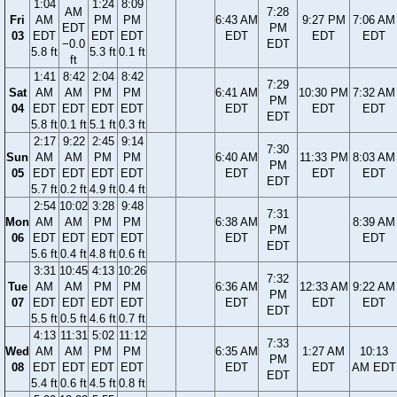
1:04
1:24
8:09
AM
7:28
Fri
AM
PM
PM
6:43 AM
9:27 PM
7:06 AM
EDT
PM
03
EDT
EDT
EDT
EDT
EDT
EDT
−0.0
EDT
5.8 ft
5.3 ft
0.1 ft
ft
1:41
8:42
2:04
8:42
7:29
Sat
AM
AM
PM
PM
6:41 AM
10:30 PM
7:32 AM
PM
04
EDT
EDT
EDT
EDT
EDT
EDT
EDT
EDT
5.8 ft
0.1 ft
5.1 ft
0.3 ft
2:17
9:22
2:45
9:14
7:30
Sun
AM
AM
PM
PM
6:40 AM
11:33 PM
8:03 AM
PM
05
EDT
EDT
EDT
EDT
EDT
EDT
EDT
EDT
5.7 ft
0.2 ft
4.9 ft
0.4 ft
2:54
10:02
3:28
9:48
7:31
Mon
AM
AM
PM
PM
6:38 AM
8:39 AM
PM
06
EDT
EDT
EDT
EDT
EDT
EDT
EDT
5.6 ft
0.4 ft
4.8 ft
0.6 ft
3:31
10:45
4:13
10:26
7:32
Tue
AM
AM
PM
PM
6:36 AM
12:33 AM
9:22 AM
PM
07
EDT
EDT
EDT
EDT
EDT
EDT
EDT
EDT
5.5 ft
0.5 ft
4.6 ft
0.7 ft
4:13
11:31
5:02
11:12
7:33
Wed
AM
AM
PM
PM
6:35 AM
1:27 AM
10:13
PM
08
EDT
EDT
EDT
EDT
EDT
EDT
AM EDT
EDT
5.4 ft
0.6 ft
4.5 ft
0.8 ft