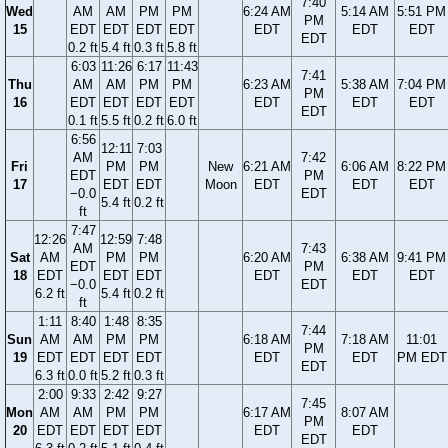
7:40
Wed
AM
AM
PM
PM
6:24 AM
5:14 AM
5:51 PM
PM
15
EDT
EDT
EDT
EDT
EDT
EDT
EDT
EDT
0.2 ft
5.4 ft
0.3 ft
5.8 ft
6:03
11:26
6:17
11:43
7:41
Thu
AM
AM
PM
PM
6:23 AM
5:38 AM
7:04 PM
PM
16
EDT
EDT
EDT
EDT
EDT
EDT
EDT
EDT
0.1 ft
5.5 ft
0.2 ft
6.0 ft
6:56
12:11
7:03
AM
7:42
Fri
PM
PM
New
6:21 AM
6:06 AM
8:22 PM
EDT
PM
17
EDT
EDT
Moon
EDT
EDT
EDT
−0.0
EDT
5.4 ft
0.2 ft
ft
7:47
12:26
12:59
7:48
AM
7:43
Sat
AM
PM
PM
6:20 AM
6:38 AM
9:41 PM
EDT
PM
18
EDT
EDT
EDT
EDT
EDT
EDT
−0.0
EDT
6.2 ft
5.4 ft
0.2 ft
ft
1:11
8:40
1:48
8:35
7:44
Sun
AM
AM
PM
PM
6:18 AM
7:18 AM
11:01
PM
19
EDT
EDT
EDT
EDT
EDT
EDT
PM EDT
EDT
6.3 ft
0.0 ft
5.2 ft
0.3 ft
2:00
9:33
2:42
9:27
7:45
Mon
AM
AM
PM
PM
6:17 AM
8:07 AM
PM
20
EDT
EDT
EDT
EDT
EDT
EDT
EDT