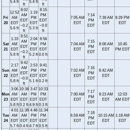
5.4 ft
5.4 ft
ft
ft
8:02
8:15
12:52
1:19
AM
PM
7:14
Fri
AM
PM
7:05 AM
7:39 AM
9:29 PM
EDT
EDT
PM
20
EDT
EDT
EDT
EDT
EDT
−0.2
−0.0
EDT
5.6 ft
5.3 ft
ft
ft
8:51
1:33
2:04
8:56
AM
7:15
Sat
AM
PM
PM
7:04 AM
8:08 AM
10:45
EDT
PM
21
EDT
EDT
EDT
EDT
EDT
PM EDT
−0.2
EDT
5.8 ft
5.2 ft
0.0 ft
ft
9:42
2:17
2:53
9:41
AM
7:16
Sun
AM
PM
PM
7:02 AM
8:42 AM
EDT
PM
22
EDT
EDT
EDT
EDT
EDT
−0.0
EDT
5.8 ft
5.1 ft
0.2 ft
ft
3:06
10:38
3:47
10:33
7:17
Mon
AM
AM
PM
PM
7:00 AM
9:23 AM
12:03
PM
23
EDT
EDT
EDT
EDT
EDT
EDT
AM EDT
EDT
5.8 ft
0.2 ft
4.9 ft
0.3 ft
4:01
11:38
4:48
11:34
7:18
Tue
AM
AM
PM
PM
6:59 AM
10:15 AM
1:18 AM
PM
24
EDT
EDT
EDT
EDT
EDT
EDT
EDT
EDT
5.7 ft
0.4 ft
4.7 ft
0.5 ft