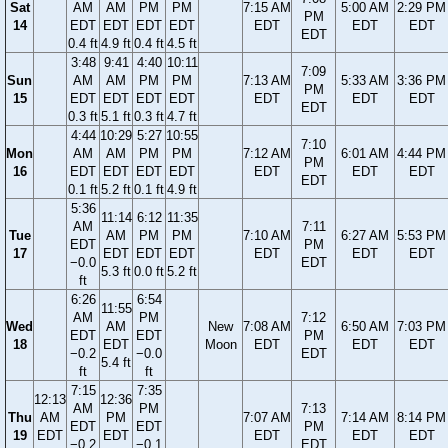
Sat
AM
AM
PM
PM
7:15 AM
5:00 AM
2:29 PM
PM
14
EDT
EDT
EDT
EDT
EDT
EDT
EDT
EDT
0.4 ft
4.9 ft
0.4 ft
4.5 ft
3:48
9:41
4:40
10:11
7:09
Sun
AM
AM
PM
PM
7:13 AM
5:33 AM
3:36 PM
PM
15
EDT
EDT
EDT
EDT
EDT
EDT
EDT
EDT
0.3 ft
5.1 ft
0.3 ft
4.7 ft
4:44
10:29
5:27
10:55
7:10
Mon
AM
AM
PM
PM
7:12 AM
6:01 AM
4:44 PM
PM
16
EDT
EDT
EDT
EDT
EDT
EDT
EDT
EDT
0.1 ft
5.2 ft
0.1 ft
4.9 ft
5:36
11:14
6:12
11:35
AM
7:11
Tue
AM
PM
PM
7:10 AM
6:27 AM
5:53 PM
EDT
PM
17
EDT
EDT
EDT
EDT
EDT
EDT
−0.0
EDT
5.3 ft
0.0 ft
5.2 ft
ft
6:26
6:54
11:55
AM
PM
7:12
Wed
AM
New
7:08 AM
6:50 AM
7:03 PM
EDT
EDT
PM
18
EDT
Moon
EDT
EDT
EDT
−0.2
−0.0
EDT
5.4 ft
ft
ft
7:15
7:35
12:13
12:36
AM
PM
7:13
Thu
AM
PM
7:07 AM
7:14 AM
8:14 PM
EDT
EDT
PM
19
EDT
EDT
EDT
EDT
EDT
−0.2
−0.1
EDT