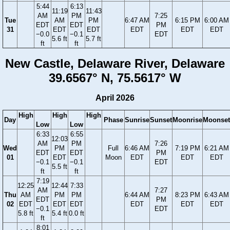
5:44
6:13
11:19
11:43
AM
PM
7:25
Tue
AM
PM
6:47 AM
6:15 PM
6:00 AM
EDT
EDT
PM
31
EDT
EDT
EDT
EDT
EDT
−0.0
−0.1
EDT
5.6 ft
5.7 ft
ft
ft
New Castle, Delaware River, Delaware
39.6567° N, 75.5617° W
April 2026
High
High
High
Day
Phase
Sunrise
Sunset
Moonrise
Moonset
Low
Low
6:33
6:55
12:03
AM
PM
7:26
Wed
PM
Full
6:46 AM
7:19 PM
6:21 AM
EDT
EDT
PM
01
EDT
Moon
EDT
EDT
EDT
−0.1
−0.1
EDT
5.5 ft
ft
ft
7:19
12:25
12:44
7:33
AM
7:27
Thu
AM
PM
PM
6:44 AM
8:23 PM
6:43 AM
EDT
PM
02
EDT
EDT
EDT
EDT
EDT
EDT
−0.1
EDT
5.8 ft
5.4 ft
0.0 ft
ft
8:01