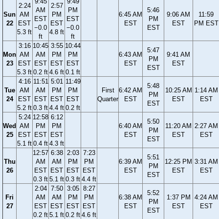
9:45
9:49
2:24
2:57
AM
PM
5:46
Sun
AM
PM
6:45 AM
9:06 AM
11:59
EST
EST
PM
22
EST
EST
EST
EST
PM EST
−0.0
−0.0
EST
5.3 ft
4.8 ft
ft
ft
3:16
10:45
3:55
10:44
5:47
Mon
AM
AM
PM
PM
6:43 AM
9:41 AM
PM
23
EST
EST
EST
EST
EST
EST
EST
5.3 ft
0.2 ft
4.6 ft
0.1 ft
4:16
11:51
5:01
11:49
5:48
Tue
AM
AM
PM
PM
First
6:42 AM
10:25 AM
1:14 AM
PM
24
EST
EST
EST
EST
Quarter
EST
EST
EST
EST
5.2 ft
0.3 ft
4.4 ft
0.2 ft
5:24
12:58
6:12
5:50
Wed
AM
PM
PM
6:40 AM
11:20 AM
2:27 AM
PM
25
EST
EST
EST
EST
EST
EST
EST
5.1 ft
0.4 ft
4.3 ft
12:57
6:38
2:03
7:23
5:51
Thu
AM
AM
PM
PM
6:39 AM
12:25 PM
3:31 AM
PM
26
EST
EST
EST
EST
EST
EST
EST
EST
0.3 ft
5.1 ft
0.3 ft
4.4 ft
2:04
7:50
3:05
8:27
5:52
Fri
AM
AM
PM
PM
6:38 AM
1:37 PM
4:24 AM
PM
27
EST
EST
EST
EST
EST
EST
EST
EST
0.2 ft
5.1 ft
0.2 ft
4.6 ft