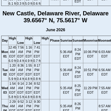
EDT
6.1 ft
0.3 ft
5.0 ft
0.6 ft
New Castle, Delaware River, Delaware
39.6567° N, 75.5617° W
June 2026
High
High
High
Day
Phase
Sunrise
Sunset
Moonrise
Moonset
Low
Low
12:45
7:56
1:16
7:41
8:24
Mon
AM
AM
PM
PM
5:36 AM
10:06 PM
6:03 AM
PM
01
EDT
EDT
EDT
EDT
EDT
EDT
EDT
EDT
6.0 ft
0.4 ft
4.9 ft
0.7 ft
1:20
8:36
1:55
8:17
8:24
Tue
AM
AM
PM
PM
5:36 AM
10:51 PM
6:56 AM
PM
02
EDT
EDT
EDT
EDT
EDT
EDT
EDT
EDT
5.9 ft
0.4 ft
4.8 ft
0.8 ft
1:54
9:14
2:34
8:52
8:25
Wed
AM
AM
PM
PM
5:35 AM
11:29 PM
7:55 AM
PM
03
EDT
EDT
EDT
EDT
EDT
EDT
EDT
EDT
5.8 ft
0.5 ft
4.8 ft
0.8 ft
2:29
9:52
3:12
9:30
8:26
Thu
AM
AM
PM
PM
5:35 AM
8:57 AM
PM
04
EDT
EDT
EDT
EDT
EDT
EDT