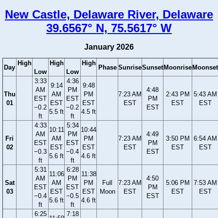
New Castle, Delaware River, Delaware
39.6567° N, 75.5617° W
January 2026
High
High
High
Day
Phase
Sunrise
Sunset
Moonrise
Moonset
Low
Low
3:33
4:36
9:14
9:48
AM
PM
4:48
Thu
AM
PM
7:23 AM
2:43 PM
5:43 AM
EST
EST
PM
01
EST
EST
EST
EST
EST
−0.2
−0.2
EST
5.5 ft
4.5 ft
ft
ft
4:33
5:34
10:11
10:44
AM
PM
4:49
Fri
AM
PM
7:23 AM
3:50 PM
6:54 AM
EST
EST
PM
02
EST
EST
EST
EST
EST
−0.3
−0.4
EST
5.6 ft
4.6 ft
ft
ft
5:31
6:28
11:06
11:38
AM
PM
4:50
Sat
AM
PM
Full
7:23 AM
5:06 PM
7:53 AM
EST
EST
PM
03
EST
EST
Moon
EST
EST
EST
−0.4
−0.5
EST
5.6 ft
4.6 ft
ft
ft
6:25
7:18