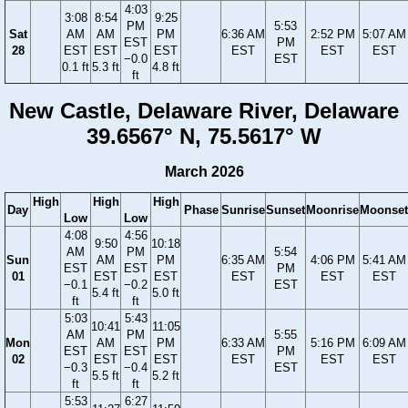
4:03
3:08
8:54
9:25
PM
5:53
Sat
AM
AM
PM
6:36 AM
2:52 PM
5:07 AM
EST
PM
28
EST
EST
EST
EST
EST
EST
−0.0
EST
0.1 ft
5.3 ft
4.8 ft
ft
New Castle, Delaware River, Delaware
39.6567° N, 75.5617° W
March 2026
High
High
High
Day
Phase
Sunrise
Sunset
Moonrise
Moonset
Low
Low
4:08
4:56
9:50
10:18
AM
PM
5:54
Sun
AM
PM
6:35 AM
4:06 PM
5:41 AM
EST
EST
PM
01
EST
EST
EST
EST
EST
−0.1
−0.2
EST
5.4 ft
5.0 ft
ft
ft
5:03
5:43
10:41
11:05
AM
PM
5:55
Mon
AM
PM
6:33 AM
5:16 PM
6:09 AM
EST
EST
PM
02
EST
EST
EST
EST
EST
−0.3
−0.4
EST
5.5 ft
5.2 ft
ft
ft
5:53
6:27