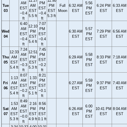
11:27
11:50
AM
PM
5:56
Tue
AM
PM
Full
6:32 AM
6:24 PM
6:33 AM
EST
EST
PM
03
EST
EST
Moon
EST
EST
EST
−0.4
−0.4
EST
5.5 ft
5.3 ft
ft
ft
6:40
7:07
12:10
AM
PM
5:57
Wed
PM
6:30 AM
7:29 PM
6:56 AM
EST
EST
PM
04
EST
EST
EST
EST
−0.4
−0.4
EST
5.4 ft
ft
ft
7:24
7:45
12:33
12:51
AM
PM
5:58
Thu
AM
PM
6:29 AM
8:33 PM
7:18 AM
EST
EST
PM
05
EST
EST
EST
EST
EST
−0.3
−0.2
EST
5.4 ft
5.3 ft
ft
ft
8:07
8:21
1:13
1:33
AM
PM
5:59
Fri
AM
PM
6:27 AM
9:37 PM
7:40 AM
EST
EST
PM
06
EST
EST
EST
EST
EST
−0.2
−0.1
EST
5.4 ft
5.1 ft
ft
ft
8:49
1:53
2:16
8:56
AM
6:00
Sat
AM
PM
PM
6:26 AM
10:41 PM
8:04 AM
EST
PM
07
EST
EST
EST
EST
EST
EST
−0.0
EST
5.3 ft
4.9 ft
0.1 ft
ft
3:34
10:32
4:00
10:31