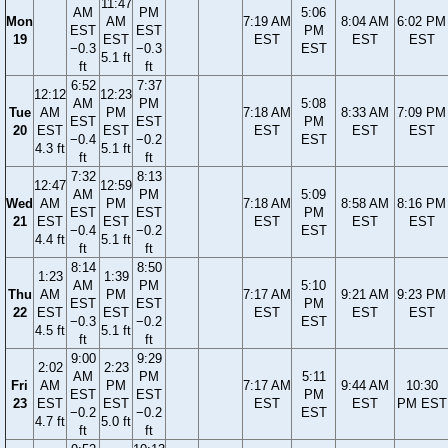
11:47
AM
PM
5:06
Mon
AM
7:19 AM
8:04 AM
6:02 PM
EST
EST
PM
19
EST
EST
EST
EST
−0.3
−0.3
EST
5.1 ft
ft
ft
6:52
7:37
12:12
12:23
AM
PM
5:08
Tue
AM
PM
7:18 AM
8:33 AM
7:09 PM
EST
EST
PM
20
EST
EST
EST
EST
EST
−0.4
−0.2
EST
4.3 ft
5.1 ft
ft
ft
7:32
8:13
12:47
12:59
AM
PM
5:09
Wed
AM
PM
7:18 AM
8:58 AM
8:16 PM
EST
EST
PM
21
EST
EST
EST
EST
EST
−0.4
−0.2
EST
4.4 ft
5.1 ft
ft
ft
8:14
8:50
1:23
1:39
AM
PM
5:10
Thu
AM
PM
7:17 AM
9:21 AM
9:23 PM
EST
EST
PM
22
EST
EST
EST
EST
EST
−0.3
−0.2
EST
4.5 ft
5.1 ft
ft
ft
9:00
9:29
2:02
2:23
AM
PM
5:11
Fri
AM
PM
7:17 AM
9:44 AM
10:30
EST
EST
PM
23
EST
EST
EST
EST
PM EST
−0.2
−0.2
EST
4.7 ft
5.0 ft
ft
ft