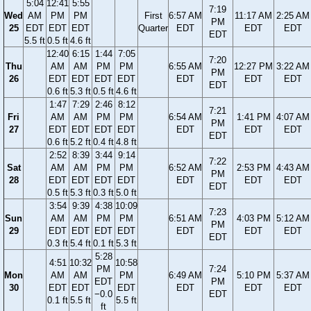
5:04
12:41
5:55
7:19
Wed
AM
PM
PM
First
6:57 AM
11:17 AM
2:25 AM
PM
25
EDT
EDT
EDT
Quarter
EDT
EDT
EDT
EDT
5.5 ft
0.5 ft
4.6 ft
12:40
6:15
1:44
7:05
7:20
Thu
AM
AM
PM
PM
6:55 AM
12:27 PM
3:22 AM
PM
26
EDT
EDT
EDT
EDT
EDT
EDT
EDT
EDT
0.6 ft
5.3 ft
0.5 ft
4.6 ft
1:47
7:29
2:46
8:12
7:21
Fri
AM
AM
PM
PM
6:54 AM
1:41 PM
4:07 AM
PM
27
EDT
EDT
EDT
EDT
EDT
EDT
EDT
EDT
0.6 ft
5.2 ft
0.4 ft
4.8 ft
2:52
8:39
3:44
9:14
7:22
Sat
AM
AM
PM
PM
6:52 AM
2:53 PM
4:43 AM
PM
28
EDT
EDT
EDT
EDT
EDT
EDT
EDT
EDT
0.5 ft
5.3 ft
0.3 ft
5.0 ft
3:54
9:39
4:38
10:09
7:23
Sun
AM
AM
PM
PM
6:51 AM
4:03 PM
5:12 AM
PM
29
EDT
EDT
EDT
EDT
EDT
EDT
EDT
EDT
0.3 ft
5.4 ft
0.1 ft
5.3 ft
5:28
4:51
10:32
10:58
PM
7:24
Mon
AM
AM
PM
6:49 AM
5:10 PM
5:37 AM
EDT
PM
30
EDT
EDT
EDT
EDT
EDT
EDT
−0.0
EDT
0.1 ft
5.5 ft
5.5 ft
ft