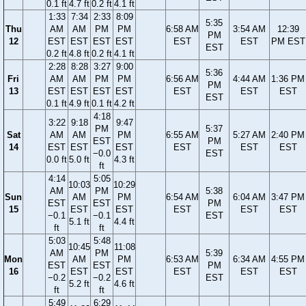
0.1 ft
4.7 ft
0.2 ft
4.1 ft
1:33
7:34
2:33
8:09
5:35
Thu
AM
AM
PM
PM
6:58 AM
3:54 AM
12:39
PM
12
EST
EST
EST
EST
EST
EST
PM EST
EST
0.2 ft
4.8 ft
0.2 ft
4.1 ft
2:28
8:28
3:27
9:00
5:36
Fri
AM
AM
PM
PM
6:56 AM
4:44 AM
1:36 PM
PM
13
EST
EST
EST
EST
EST
EST
EST
EST
0.1 ft
4.9 ft
0.1 ft
4.2 ft
4:18
3:22
9:18
9:47
PM
5:37
Sat
AM
AM
PM
6:55 AM
5:27 AM
2:40 PM
EST
PM
14
EST
EST
EST
EST
EST
EST
−0.0
EST
0.0 ft
5.0 ft
4.3 ft
ft
4:14
5:05
10:03
10:29
AM
PM
5:38
Sun
AM
PM
6:54 AM
6:04 AM
3:47 PM
EST
EST
PM
15
EST
EST
EST
EST
EST
−0.1
−0.1
EST
5.1 ft
4.4 ft
ft
ft
5:03
5:48
10:45
11:08
AM
PM
5:39
Mon
AM
PM
6:53 AM
6:34 AM
4:55 PM
EST
EST
PM
16
EST
EST
EST
EST
EST
−0.2
−0.2
EST
5.2 ft
4.6 ft
ft
ft
5:49
6:29