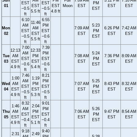
Sun
AM
PM
Full
7:09 AM
5:12 PM
7:10 AM
EST
EST
PM
01
EST
EST
Moon
EST
EST
EST
−0.5
−0.5
EST
5.5 ft
4.8 ft
ft
ft
6:10
6:55
11:46
AM
PM
5:23
Mon
AM
7:09 AM
6:26 PM
7:42 AM
EST
EST
PM
02
EST
EST
EST
EST
−0.5
−0.6
EST
5.5 ft
ft
ft
7:00
7:39
12:13
12:33
AM
PM
5:24
Tue
AM
PM
7:08 AM
7:36 PM
8:09 AM
EST
EST
PM
03
EST
EST
EST
EST
EST
−0.6
−0.6
EST
4.9 ft
5.4 ft
ft
ft
7:46
8:21
1:00
1:19
AM
PM
5:25
Wed
AM
PM
7:07 AM
8:43 PM
8:32 AM
EST
EST
PM
04
EST
EST
EST
EST
EST
−0.5
−0.5
EST
4.9 ft
5.3 ft
ft
ft
8:32
9:01
1:46
2:04
AM
PM
5:26
Thu
AM
PM
7:06 AM
9:47 PM
8:54 AM
EST
EST
PM
05
EST
EST
EST
EST
EST
−0.4
−0.4
EST
4.9 ft
5.1 ft
ft
ft
9:18
9:40
2:31
2:49
AM
PM
5:28