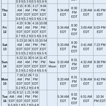
0.9 ft
5.3 ft
0.5 ft
5.8 ft
3:15
8:35
3:17
9:04
8:30
Thu
AM
AM
PM
PM
5:34 AM
2:28 AM
4:45 PM
PM
11
EDT
EDT
EDT
EDT
EDT
EDT
EDT
EDT
0.8 ft
5.2 ft
0.5 ft
6.1 ft
4:20
9:36
4:16
10:00
8:30
Fri
AM
AM
PM
PM
5:34 AM
3:00 AM
6:03 PM
PM
12
EDT
EDT
EDT
EDT
EDT
EDT
EDT
EDT
0.7 ft
5.2 ft
0.5 ft
6.3 ft
5:23
10:34
5:15
10:54
8:30
Sat
AM
AM
PM
PM
5:33 AM
3:41 AM
7:23 PM
PM
13
EDT
EDT
EDT
EDT
EDT
EDT
EDT
EDT
0.5 ft
5.2 ft
0.5 ft
6.5 ft
6:22
11:30
6:14
11:47
8:31
Sun
AM
AM
PM
PM
New
5:33 AM
4:32 AM
8:38 PM
PM
14
EDT
EDT
EDT
EDT
Moon
EDT
EDT
EDT
EDT
0.3 ft
5.2 ft
0.4 ft
6.5 ft
7:18
12:26
7:11
8:31
Mon
AM
PM
PM
5:33 AM
5:36 AM
9:42 PM
PM
15
EDT
EDT
EDT
EDT
EDT
EDT
EDT
0.2 ft
5.2 ft
0.4 ft
12:41
8:12
1:21
8:06
8:32
Tue
AM
AM
PM
PM
5:34 AM
6:51 AM
10:34
PM
16
EDT
EDT
EDT
EDT
EDT
EDT
PM EDT
EDT
6.5 ft
0.1 ft
5.2 ft
0.4 ft