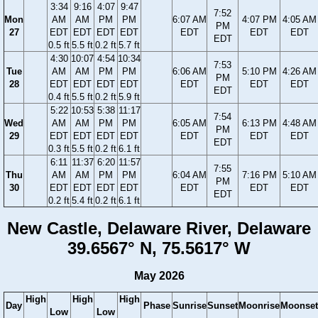
3:34
9:16
4:07
9:47
7:52
Mon
AM
AM
PM
PM
6:07 AM
4:07 PM
4:05 AM
PM
27
EDT
EDT
EDT
EDT
EDT
EDT
EDT
EDT
0.5 ft
5.5 ft
0.2 ft
5.7 ft
4:30
10:07
4:54
10:34
7:53
Tue
AM
AM
PM
PM
6:06 AM
5:10 PM
4:26 AM
PM
28
EDT
EDT
EDT
EDT
EDT
EDT
EDT
EDT
0.4 ft
5.5 ft
0.2 ft
5.9 ft
5:22
10:53
5:38
11:17
7:54
Wed
AM
AM
PM
PM
6:05 AM
6:13 PM
4:48 AM
PM
29
EDT
EDT
EDT
EDT
EDT
EDT
EDT
EDT
0.3 ft
5.5 ft
0.2 ft
6.1 ft
6:11
11:37
6:20
11:57
7:55
Thu
AM
AM
PM
PM
6:04 AM
7:16 PM
5:10 AM
PM
30
EDT
EDT
EDT
EDT
EDT
EDT
EDT
EDT
0.2 ft
5.4 ft
0.2 ft
6.1 ft
New Castle, Delaware River, Delaware
39.6567° N, 75.5617° W
May 2026
High
High
High
Day
Phase
Sunrise
Sunset
Moonrise
Moonset
Low
Low