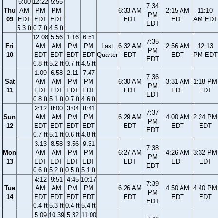
5:00
12:22
5:55
7:34
Thu
AM
PM
PM
6:33 AM
2:15 AM
11:10
PM
09
EDT
EDT
EDT
EDT
EDT
AM EDT
EDT
5.3 ft
0.7 ft
4.5 ft
12:08
5:56
1:16
6:51
7:35
Fri
AM
AM
PM
PM
Last
6:32 AM
2:56 AM
12:13
PM
10
EDT
EDT
EDT
EDT
Quarter
EDT
EDT
PM EDT
EDT
0.8 ft
5.2 ft
0.7 ft
4.5 ft
1:09
6:58
2:11
7:47
7:36
Sat
AM
AM
PM
PM
6:30 AM
3:31 AM
1:18 PM
PM
11
EDT
EDT
EDT
EDT
EDT
EDT
EDT
EDT
0.8 ft
5.1 ft
0.7 ft
4.6 ft
2:12
8:00
3:04
8:41
7:37
Sun
AM
AM
PM
PM
6:29 AM
4:00 AM
2:24 PM
PM
12
EDT
EDT
EDT
EDT
EDT
EDT
EDT
EDT
0.7 ft
5.1 ft
0.6 ft
4.8 ft
3:13
8:58
3:56
9:31
7:38
Mon
AM
AM
PM
PM
6:27 AM
4:26 AM
3:32 PM
PM
13
EDT
EDT
EDT
EDT
EDT
EDT
EDT
EDT
0.6 ft
5.2 ft
0.5 ft
5.1 ft
4:12
9:51
4:45
10:17
7:39
Tue
AM
AM
PM
PM
6:26 AM
4:50 AM
4:40 PM
PM
14
EDT
EDT
EDT
EDT
EDT
EDT
EDT
EDT
0.4 ft
5.3 ft
0.4 ft
5.4 ft
5:09
10:39
5:32
11:00