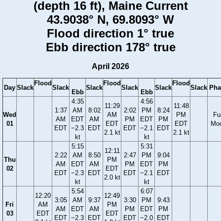
(depth 16 ft), Maine Current
43.9038° N, 69.8093° W
Flood direction 1° true
Ebb direction 178° true
April 2026
Flood
Flood
Flood
Day
Slack
Slack
Slack
Slack
Slack
Slack
Pha
Ebb
Ebb
4:35
4:56
11:29
11:48
1:37
AM
8:02
2:02
PM
8:24
Wed
AM
PM
Ful
AM
EDT
AM
PM
EDT
PM
01
EDT
EDT
Mo
EDT
−2.3
EDT
EDT
−2.1
EDT
2.1 kt
2.1 kt
kt
kt
5:15
5:31
12:11
2:22
AM
8:50
2:47
PM
9:04
Thu
PM
AM
EDT
AM
PM
EDT
PM
02
EDT
EDT
−2.3
EDT
EDT
−2.1
EDT
2.0 kt
kt
kt
5:54
6:07
12:20
12:49
3:05
AM
9:37
3:30
PM
9:43
Fri
AM
PM
AM
EDT
AM
PM
EDT
PM
03
EDT
EDT
EDT
−2.3
EDT
EDT
−2.0
EDT