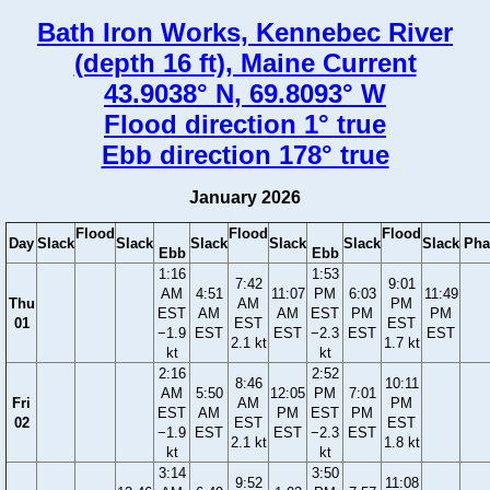
Bath Iron Works, Kennebec River
(depth 16 ft), Maine Current
43.9038° N, 69.8093° W
Flood direction 1° true
Ebb direction 178° true
January 2026
Flood
Flood
Flood
Day
Slack
Slack
Slack
Slack
Slack
Slack
Pha
Ebb
Ebb
1:16
1:53
7:42
9:01
AM
4:51
11:07
PM
6:03
11:49
Thu
AM
PM
EST
AM
AM
EST
PM
PM
01
EST
EST
−1.9
EST
EST
−2.3
EST
EST
2.1 kt
1.7 kt
kt
kt
2:16
2:52
8:46
10:11
AM
5:50
12:05
PM
7:01
Fri
AM
PM
EST
AM
PM
EST
PM
02
EST
EST
−1.9
EST
EST
−2.3
EST
2.1 kt
1.8 kt
kt
kt
3:14
3:50
9:52
11:08