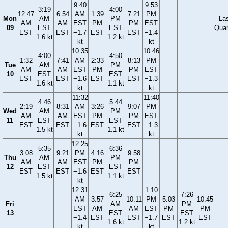
9:40
9:53
3:19
4:00
12:47
6:54
AM
1:39
7:21
PM
Mon
AM
PM
La
AM
AM
EST
PM
PM
EST
09
EST
EST
Quar
EST
EST
−1.7
EST
EST
−1.4
1.6 kt
1.2 kt
kt
kt
10:35
10:46
4:00
4:50
1:32
7:41
AM
2:33
8:13
PM
Tue
AM
PM
AM
AM
EST
PM
PM
EST
10
EST
EST
EST
EST
−1.6
EST
EST
−1.3
1.6 kt
1.1 kt
kt
kt
11:32
11:40
4:46
5:44
2:19
8:31
AM
3:26
9:07
PM
Wed
AM
PM
AM
AM
EST
PM
PM
EST
11
EST
EST
EST
EST
−1.6
EST
EST
−1.3
1.5 kt
1.1 kt
kt
kt
12:25
5:35
6:36
3:08
9:21
PM
4:16
9:58
Thu
AM
PM
AM
AM
EST
PM
PM
12
EST
EST
EST
EST
−1.6
EST
EST
1.5 kt
1.1 kt
kt
12:31
1:10
6:25
7:26
AM
3:57
10:11
PM
5:03
10:45
Fri
AM
PM
EST
AM
AM
EST
PM
PM
13
EST
EST
−1.4
EST
EST
−1.7
EST
EST
1.6 kt
1.2 kt
kt
kt