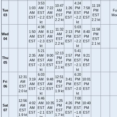
3:53
4:24
10:47
11:19
1:03
AM
7:22
1:26
PM
7:58
Tue
AM
PM
Ful
AM
EST
AM
PM
EST
PM
03
EST
EST
Mo
EST
−2.2
EST
EST
−2.2
EST
2.2 kt
2.2 kt
kt
kt
4:38
5:03
11:32
11:58
1:50
AM
8:12
2:13
PM
8:40
Wed
AM
PM
AM
EST
AM
PM
EST
PM
04
EST
EST
EST
−2.3
EST
EST
−2.2
EST
2.2 kt
2.1 kt
kt
kt
5:21
5:41
12:13
2:35
AM
9:00
2:57
PM
9:21
Thu
PM
AM
EST
AM
PM
EST
PM
05
EST
EST
−2.3
EST
EST
−2.1
EST
2.1 kt
kt
kt
6:03
6:20
12:31
12:51
3:19
AM
9:48
3:41
PM
10:01
Fri
AM
PM
AM
EST
AM
PM
EST
PM
06
EST
EST
EST
−2.2
EST
EST
−2.0
EST
2.0 kt
1.9 kt
kt
kt
6:46
7:00
12:56
1:25
4:02
AM
10:35
4:26
PM
10:40
Sat
AM
PM
AM
EST
AM
PM
EST
PM
07
EST
EST
EST
−2.1
EST
EST
−1.8
EST
1.9 kt
1.7 kt