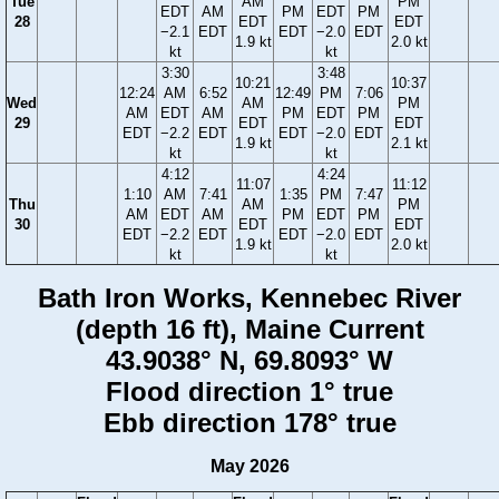
Tue
AM
PM
EDT
AM
PM
EDT
PM
28
EDT
EDT
−2.1
EDT
EDT
−2.0
EDT
1.9 kt
2.0 kt
kt
kt
3:30
3:48
10:21
10:37
12:24
AM
6:52
12:49
PM
7:06
Wed
AM
PM
AM
EDT
AM
PM
EDT
PM
29
EDT
EDT
EDT
−2.2
EDT
EDT
−2.0
EDT
1.9 kt
2.1 kt
kt
kt
4:12
4:24
11:07
11:12
1:10
AM
7:41
1:35
PM
7:47
Thu
AM
PM
AM
EDT
AM
PM
EDT
PM
30
EDT
EDT
EDT
−2.2
EDT
EDT
−2.0
EDT
1.9 kt
2.0 kt
kt
kt
Bath Iron Works, Kennebec River
(depth 16 ft), Maine Current
43.9038° N, 69.8093° W
Flood direction 1° true
Ebb direction 178° true
May 2026