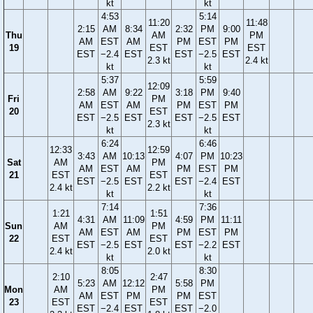
kt
kt
4:53
5:14
11:20
11:48
2:15
AM
8:34
2:32
PM
9:00
Thu
AM
PM
AM
EST
AM
PM
EST
PM
19
EST
EST
EST
−2.4
EST
EST
−2.5
EST
2.3 kt
2.4 kt
kt
kt
5:37
5:59
12:09
2:58
AM
9:22
3:18
PM
9:40
Fri
PM
AM
EST
AM
PM
EST
PM
20
EST
EST
−2.5
EST
EST
−2.5
EST
2.3 kt
kt
kt
6:24
6:46
12:33
12:59
3:43
AM
10:13
4:07
PM
10:23
Sat
AM
PM
AM
EST
AM
PM
EST
PM
21
EST
EST
EST
−2.5
EST
EST
−2.4
EST
2.4 kt
2.2 kt
kt
kt
7:14
7:36
1:21
1:51
4:31
AM
11:09
4:59
PM
11:11
Sun
AM
PM
AM
EST
AM
PM
EST
PM
22
EST
EST
EST
−2.5
EST
EST
−2.2
EST
2.4 kt
2.0 kt
kt
kt
8:05
8:30
2:10
2:47
5:23
AM
12:12
5:58
PM
Mon
AM
PM
AM
EST
PM
PM
EST
23
EST
EST
EST
−2.4
EST
EST
−2.0