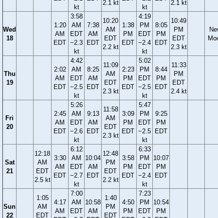
2.1 kt
2.1 kt
kt
kt
3:58
4:19
10:20
10:49
1:20
AM
7:38
1:38
PM
8:05
Wed
AM
PM
Ne
AM
EDT
AM
PM
EDT
PM
18
EDT
EDT
Mo
EDT
−2.3
EDT
EDT
−2.4
EDT
2.2 kt
2.3 kt
kt
kt
4:42
5:02
11:09
11:33
2:02
AM
8:25
2:23
PM
8:44
Thu
AM
PM
AM
EDT
AM
PM
EDT
PM
19
EDT
EDT
EDT
−2.5
EDT
EDT
−2.5
EDT
2.3 kt
2.4 kt
kt
kt
5:26
5:47
11:58
2:45
AM
9:13
3:09
PM
9:25
Fri
AM
AM
EDT
AM
PM
EDT
PM
20
EDT
EDT
−2.6
EDT
EDT
−2.5
EDT
2.3 kt
kt
kt
6:12
6:33
12:18
12:48
3:30
AM
10:04
3:58
PM
10:07
Sat
AM
PM
AM
EDT
AM
PM
EDT
PM
21
EDT
EDT
EDT
−2.7
EDT
EDT
−2.4
EDT
2.5 kt
2.2 kt
kt
kt
7:00
7:23
1:05
1:40
4:17
AM
10:58
4:50
PM
10:54
Sun
AM
PM
AM
EDT
AM
PM
EDT
PM
22
EDT
EDT