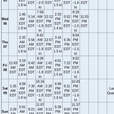
05
EDT
EDT
EDT
−2.0
EDT
EDT
−1.6
EDT
1.8 kt
1.5 kt
kt
kt
7:59
8:18
1:46
2:33
5:14
AM
12:12
5:52
PM
11:53
Wed
AM
PM
AM
EDT
PM
PM
EDT
PM
06
EDT
EDT
EDT
−1.9
EDT
EDT
−1.5
EDT
1.8 kt
1.4 kt
kt
kt
8:42
9:04
2:32
3:16
5:56
AM
12:57
6:36
PM
Thu
AM
PM
AM
EDT
PM
PM
EDT
07
EDT
EDT
EDT
−1.8
EDT
EDT
−1.5
1.8 kt
1.5 kt
kt
kt
9:28
9:52
3:19
4:01
12:43
6:42
AM
1:42
7:22
PM
Fri
AM
PM
AM
AM
EDT
PM
PM
EDT
08
EDT
EDT
EDT
EDT
−1.8
EDT
EDT
−1.6
1.8 kt
1.5 kt
kt
kt
10:16
10:43
4:09
4:49
1:35
7:30
AM
2:28
8:11
PM
Sat
AM
PM
La
AM
AM
EDT
PM
PM
EDT
09
EDT
EDT
Quar
EDT
EDT
−1.8
EDT
EDT
−1.6
1.8 kt
1.6 kt
kt
kt
11:07
11:37
5:01
5:39
2:29
8:21
AM
3:12
9:00
PM
Sun
AM
PM
AM
AM
EDT
PM
PM
EDT