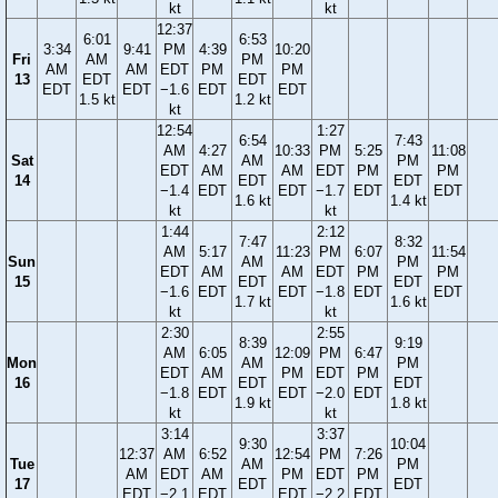
kt
kt
12:37
6:01
6:53
3:34
9:41
PM
4:39
10:20
Fri
AM
PM
AM
AM
EDT
PM
PM
13
EDT
EDT
EDT
EDT
−1.6
EDT
EDT
1.5 kt
1.2 kt
kt
12:54
1:27
6:54
7:43
AM
4:27
10:33
PM
5:25
11:08
Sat
AM
PM
EDT
AM
AM
EDT
PM
PM
14
EDT
EDT
−1.4
EDT
EDT
−1.7
EDT
EDT
1.6 kt
1.4 kt
kt
kt
1:44
2:12
7:47
8:32
AM
5:17
11:23
PM
6:07
11:54
Sun
AM
PM
EDT
AM
AM
EDT
PM
PM
15
EDT
EDT
−1.6
EDT
EDT
−1.8
EDT
EDT
1.7 kt
1.6 kt
kt
kt
2:30
2:55
8:39
9:19
AM
6:05
12:09
PM
6:47
Mon
AM
PM
EDT
AM
PM
EDT
PM
16
EDT
EDT
−1.8
EDT
EDT
−2.0
EDT
1.9 kt
1.8 kt
kt
kt
3:14
3:37
9:30
10:04
12:37
AM
6:52
12:54
PM
7:26
Tue
AM
PM
AM
EDT
AM
PM
EDT
PM
17
EDT
EDT
EDT
−2.1
EDT
EDT
−2.2
EDT