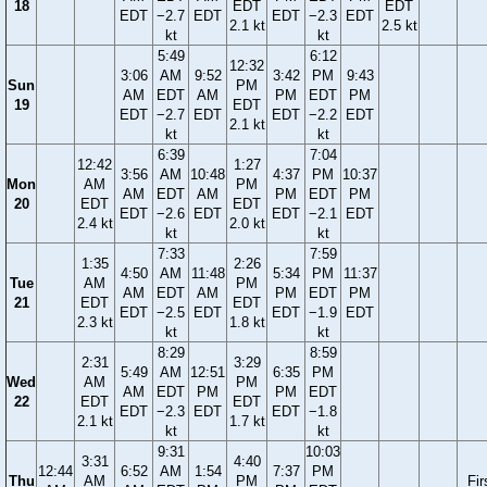
18
EDT
EDT
EDT
−2.7
EDT
EDT
−2.3
EDT
2.1 kt
2.5 kt
kt
kt
5:49
6:12
12:32
3:06
AM
9:52
3:42
PM
9:43
Sun
PM
AM
EDT
AM
PM
EDT
PM
19
EDT
EDT
−2.7
EDT
EDT
−2.2
EDT
2.1 kt
kt
kt
6:39
7:04
12:42
1:27
3:56
AM
10:48
4:37
PM
10:37
Mon
AM
PM
AM
EDT
AM
PM
EDT
PM
20
EDT
EDT
EDT
−2.6
EDT
EDT
−2.1
EDT
2.4 kt
2.0 kt
kt
kt
7:33
7:59
1:35
2:26
4:50
AM
11:48
5:34
PM
11:37
Tue
AM
PM
AM
EDT
AM
PM
EDT
PM
21
EDT
EDT
EDT
−2.5
EDT
EDT
−1.9
EDT
2.3 kt
1.8 kt
kt
kt
8:29
8:59
2:31
3:29
5:49
AM
12:51
6:35
PM
Wed
AM
PM
AM
EDT
PM
PM
EDT
22
EDT
EDT
EDT
−2.3
EDT
EDT
−1.8
2.1 kt
1.7 kt
kt
kt
9:31
10:03
3:31
4:40
12:44
6:52
AM
1:54
7:37
PM
Thu
AM
PM
Fir