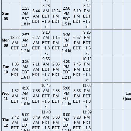
kt
kt
8:28
8:42
1:23
2:58
5:44
AM
12:24
6:10
PM
Sun
AM
PM
AM
EDT
PM
PM
EDT
08
EST
EDT
EDT
−1.9
EDT
EDT
−1.7
1.8 kt
1.5 kt
kt
kt
9:10
9:25
2:57
3:36
12:22
6:27
AM
1:15
6:57
PM
Mon
AM
PM
AM
AM
EDT
PM
PM
EDT
09
EDT
EDT
EDT
EDT
−1.8
EDT
EDT
−1.5
1.7 kt
1.4 kt
kt
kt
9:55
10:12
3:36
4:20
1:05
7:11
AM
2:06
7:45
PM
Tue
AM
PM
AM
AM
EDT
PM
PM
EDT
10
EDT
EDT
EDT
EDT
−1.7
EDT
EDT
−1.4
1.6 kt
1.2 kt
kt
kt
10:45
11:03
4:20
5:08
1:52
7:58
AM
2:58
8:36
PM
Wed
AM
PM
La
AM
AM
EDT
PM
PM
EDT
11
EDT
EDT
Quar
EDT
EDT
−1.6
EDT
EDT
−1.3
1.6 kt
1.1 kt
kt
kt
11:40
11:59
5:09
6:00
2:42
8:49
AM
3:50
9:28
PM
Thu
AM
PM
AM
AM
EDT
PM
PM
EDT
12
EDT
EDT
EDT
EDT
−1.5
EDT
EDT
−1.3
1.5 kt
1.1 kt