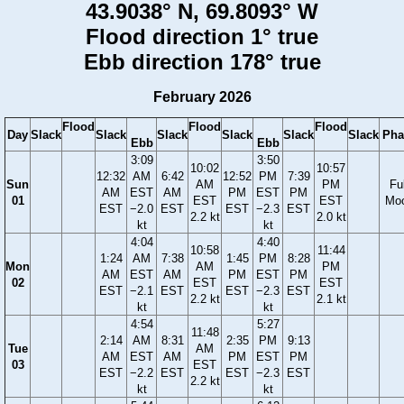
43.9038° N, 69.8093° W
Flood direction 1° true
Ebb direction 178° true
February 2026
Flood
Flood
Flood
Day
Slack
Slack
Slack
Slack
Slack
Slack
Pha
Ebb
Ebb
3:09
3:50
10:02
10:57
12:32
AM
6:42
12:52
PM
7:39
Sun
AM
PM
Ful
AM
EST
AM
PM
EST
PM
01
EST
EST
Mo
EST
−2.0
EST
EST
−2.3
EST
2.2 kt
2.0 kt
kt
kt
4:04
4:40
10:58
11:44
1:24
AM
7:38
1:45
PM
8:28
Mon
AM
PM
AM
EST
AM
PM
EST
PM
02
EST
EST
EST
−2.1
EST
EST
−2.3
EST
2.2 kt
2.1 kt
kt
kt
4:54
5:27
11:48
2:14
AM
8:31
2:35
PM
9:13
Tue
AM
AM
EST
AM
PM
EST
PM
03
EST
EST
−2.2
EST
EST
−2.3
EST
2.2 kt
kt
kt