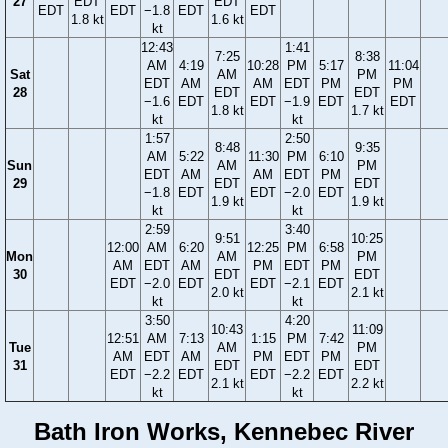
27
EDT
EDT
EDT
EDT
−1.8
EDT
EDT
1.8 kt
1.6 kt
kt
12:43
1:41
7:25
8:38
AM
4:19
10:28
PM
5:17
11:04
Sat
AM
PM
EDT
AM
AM
EDT
PM
PM
28
EDT
EDT
−1.6
EDT
EDT
−1.9
EDT
EDT
1.8 kt
1.7 kt
kt
kt
1:57
2:50
8:48
9:35
AM
5:22
11:30
PM
6:10
Sun
AM
PM
EDT
AM
AM
EDT
PM
29
EDT
EDT
−1.8
EDT
EDT
−2.0
EDT
1.9 kt
1.9 kt
kt
kt
2:59
3:40
9:51
10:25
12:00
AM
6:20
12:25
PM
6:58
Mon
AM
PM
AM
EDT
AM
PM
EDT
PM
30
EDT
EDT
EDT
−2.0
EDT
EDT
−2.1
EDT
2.0 kt
2.1 kt
kt
kt
3:50
4:20
10:43
11:09
12:51
AM
7:13
1:15
PM
7:42
Tue
AM
PM
AM
EDT
AM
PM
EDT
PM
31
EDT
EDT
EDT
−2.2
EDT
EDT
−2.2
EDT
2.1 kt
2.2 kt
kt
kt
Bath Iron Works, Kennebec River