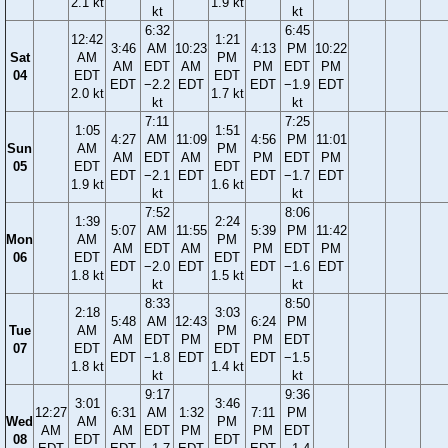
2.1 kt
1.9 kt
kt
kt
6:32
6:45
12:42
1:21
3:46
AM
10:23
4:13
PM
10:22
Sat
AM
PM
AM
EDT
AM
PM
EDT
PM
04
EDT
EDT
EDT
−2.2
EDT
EDT
−1.9
EDT
2.0 kt
1.7 kt
kt
kt
7:11
7:25
1:05
1:51
4:27
AM
11:09
4:56
PM
11:01
Sun
AM
PM
AM
EDT
AM
PM
EDT
PM
05
EDT
EDT
EDT
−2.1
EDT
EDT
−1.7
EDT
1.9 kt
1.6 kt
kt
kt
7:52
8:06
1:39
2:24
5:07
AM
11:55
5:39
PM
11:42
Mon
AM
PM
AM
EDT
AM
PM
EDT
PM
06
EDT
EDT
EDT
−2.0
EDT
EDT
−1.6
EDT
1.8 kt
1.5 kt
kt
kt
8:33
8:50
2:18
3:03
5:48
AM
12:43
6:24
PM
Tue
AM
PM
AM
EDT
PM
PM
EDT
07
EDT
EDT
EDT
−1.8
EDT
EDT
−1.5
1.8 kt
1.4 kt
kt
kt
9:17
9:36
3:01
3:46
12:27
6:31
AM
1:32
7:11
PM
Wed
AM
PM
AM
AM
EDT
PM
PM
EDT
08
EDT
EDT