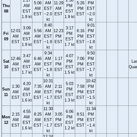
2:27
2:30
5:06
AM
11:29
5:26
PM
Thu
AM
PM
AM
EST
AM
PM
EST
08
EST
EST
EST
−2.0
EST
EST
−2.0
1.9 kt
1.9 kt
kt
kt
8:40
9:01
3:09
3:17
12:01
5:56
AM
12:23
6:16
PM
Fri
AM
PM
AM
AM
EST
PM
PM
EST
09
EST
EST
EST
EST
−1.9
EST
EST
−1.8
1.9 kt
1.7 kt
kt
kt
9:34
9:50
3:47
4:07
12:46
6:46
AM
1:17
7:06
PM
Sat
AM
PM
La
AM
AM
EST
PM
PM
EST
10
EST
EST
Quar
EST
EST
−1.8
EST
EST
−1.7
1.7 kt
1.5 kt
kt
kt
10:31
10:42
4:20
5:03
1:30
7:35
AM
2:11
7:58
PM
Sun
AM
PM
AM
AM
EST
PM
PM
EST
11
EST
EST
EST
EST
−1.7
EST
EST
−1.5
1.6 kt
1.3 kt
kt
kt
11:30
11:34
4:55
6:06
2:15
8:25
AM
3:05
8:51
PM
Mon
AM
PM
AM
AM
EST
PM
PM
EST
12
EST
EST
EST
EST
−1.7
EST
EST
−1.4
1.6 kt
1.2 kt
kt
kt
12:24