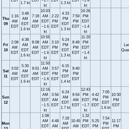
EDT
EDT
−1.7
EDT
EDT
−1.4
1.7 kt
1.3 kt
kt
kt
10:03
10:26
3:48
4:33
1:16
7:18
AM
2:22
7:59
PM
Thu
AM
PM
AM
AM
EDT
PM
PM
EDT
09
EDT
EDT
EDT
EDT
−1.6
EDT
EDT
−1.4
1.6 kt
1.3 kt
kt
kt
10:55
11:20
4:38
5:24
2:08
8:08
AM
3:10
8:49
PM
Fri
AM
PM
La
AM
AM
EDT
PM
PM
EDT
10
EDT
EDT
Quar
EDT
EDT
−1.6
EDT
EDT
−1.4
1.6 kt
1.3 kt
kt
kt
11:50
5:30
6:15
3:02
9:01
AM
3:57
9:40
Sat
AM
PM
AM
AM
EDT
PM
PM
11
EDT
EDT
EDT
EDT
−1.6
EDT
EDT
1.6 kt
1.4 kt
kt
12:16
12:43
6:24
7:05
AM
3:56
9:54
PM
4:42
10:30
Sun
AM
PM
EDT
AM
AM
EDT
PM
PM
12
EDT
EDT
−1.5
EDT
EDT
−1.7
EDT
EDT
1.7 kt
1.6 kt
kt
kt
1:08
1:32
7:18
7:54
AM
4:48
10:45
PM
5:25
11:17
Mon
AM
PM
EDT
AM
AM
EDT
PM
PM
13
EDT
EDT