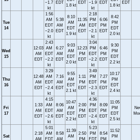
−1.7
EDT
EDT
−1.9
EDT
EDT
1.8 kt
1.8 kt
kt
kt
1:56
2:18
8:10
8:42
AM
5:38
11:35
PM
6:06
Tue
AM
PM
EDT
AM
AM
EDT
PM
14
EDT
EDT
−2.0
EDT
EDT
−2.1
EDT
1.9 kt
2.0 kt
kt
kt
2:43
3:04
9:03
9:30
12:03
AM
6:27
12:23
PM
6:46
Wed
AM
PM
AM
EDT
AM
PM
EDT
PM
15
EDT
EDT
EDT
−2.2
EDT
EDT
−2.2
EDT
2.0 kt
2.2 kt
kt
kt
3:29
3:49
9:55
10:17
12:48
AM
7:16
1:11
PM
7:27
Thu
AM
PM
AM
EDT
AM
PM
EDT
PM
16
EDT
EDT
EDT
−2.4
EDT
EDT
−2.3
EDT
2.1 kt
2.4 kt
kt
kt
4:15
4:36
10:47
11:05
1:33
AM
8:06
2:00
PM
8:09
Fri
AM
PM
Ne
AM
EDT
AM
PM
EDT
PM
17
EDT
EDT
Mo
EDT
−2.6
EDT
EDT
−2.4
EDT
2.2 kt
2.5 kt
kt
kt
5:01
5:23
11:39
11:52
2:18
AM
8:58
2:50
PM
8:54
Sat
AM
PM
AM
EDT
AM
PM
EDT
PM