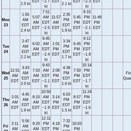
EDT
−2.7
EDT
EDT
−2.3
EDT
2.5 kt
2.1 kt
kt
kt
7:51
8:15
1:55
2:35
5:07
AM
11:57
5:45
PM
11:48
Mon
AM
PM
AM
EDT
AM
PM
EDT
PM
23
EDT
EDT
EDT
−2.5
EDT
EDT
−2.1
EDT
2.4 kt
1.9 kt
kt
kt
8:45
9:12
2:47
3:34
6:02
AM
1:01
6:45
PM
Tue
AM
PM
AM
EDT
PM
PM
EDT
24
EDT
EDT
EDT
−2.4
EDT
EDT
−1.9
2.2 kt
1.7 kt
kt
kt
9:43
10:14
3:43
4:39
12:51
7:03
AM
2:08
7:50
PM
Wed
AM
PM
Fir
AM
AM
EDT
PM
PM
EDT
25
EDT
EDT
Quar
EDT
EDT
−2.1
EDT
EDT
−1.7
2.0 kt
1.6 kt
kt
kt
10:50
11:24
4:45
6:03
2:01
8:10
AM
3:14
8:57
PM
Thu
AM
PM
AM
AM
EDT
PM
PM
EDT
26
EDT
EDT
EDT
EDT
−1.9
EDT
EDT
−1.6
1.9 kt
1.5 kt
kt
kt
12:11
5:56
7:32
3:11
9:20
PM
4:18
10:03
Fri
AM
PM
AM
AM
EDT
PM
PM