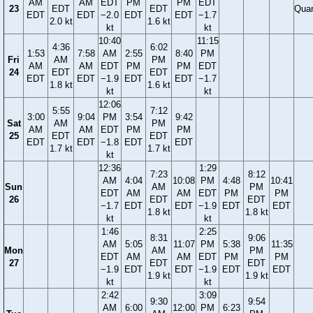
AM
AM
EDT
PM
PM
EDT
23
EDT
EDT
Quar
EDT
EDT
−2.0
EDT
EDT
−1.7
2.0 kt
1.6 kt
kt
kt
10:40
11:15
4:36
6:02
1:53
7:58
AM
2:55
8:40
PM
Fri
AM
PM
AM
AM
EDT
PM
PM
EDT
24
EDT
EDT
EDT
EDT
−1.9
EDT
EDT
−1.7
1.8 kt
1.6 kt
kt
kt
12:06
5:55
7:12
3:00
9:04
PM
3:54
9:42
Sat
AM
PM
AM
AM
EDT
PM
PM
25
EDT
EDT
EDT
EDT
−1.8
EDT
EDT
1.7 kt
1.7 kt
kt
12:36
1:29
7:23
8:12
AM
4:04
10:08
PM
4:48
10:41
Sun
AM
PM
EDT
AM
AM
EDT
PM
PM
26
EDT
EDT
−1.7
EDT
EDT
−1.9
EDT
EDT
1.8 kt
1.8 kt
kt
kt
1:46
2:25
8:31
9:06
AM
5:05
11:07
PM
5:38
11:35
Mon
AM
PM
EDT
AM
AM
EDT
PM
PM
27
EDT
EDT
−1.9
EDT
EDT
−1.9
EDT
EDT
1.9 kt
1.9 kt
kt
kt
2:42
3:09
9:30
9:54
AM
6:00
12:00
PM
6:23