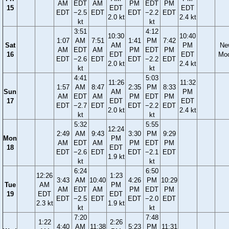
AM
EDT
AM
PM
EDT
PM
15
EDT
EDT
EDT
−2.5
EDT
EDT
−2.2
EDT
2.0 kt
2.4 kt
kt
kt
3:51
4:12
10:30
10:40
1:07
AM
7:51
1:41
PM
7:42
Sat
AM
PM
Ne
AM
EDT
AM
PM
EDT
PM
16
EDT
EDT
Mo
EDT
−2.6
EDT
EDT
−2.2
EDT
2.0 kt
2.4 kt
kt
kt
4:41
5:03
11:26
11:32
1:57
AM
8:47
2:35
PM
8:33
Sun
AM
PM
AM
EDT
AM
PM
EDT
PM
17
EDT
EDT
EDT
−2.7
EDT
EDT
−2.2
EDT
2.0 kt
2.4 kt
kt
kt
5:32
5:55
12:24
2:49
AM
9:43
3:30
PM
9:29
Mon
PM
AM
EDT
AM
PM
EDT
PM
18
EDT
EDT
−2.6
EDT
EDT
−2.1
EDT
1.9 kt
kt
kt
6:24
6:50
12:26
1:23
3:43
AM
10:40
4:26
PM
10:29
Tue
AM
PM
AM
EDT
AM
PM
EDT
PM
19
EDT
EDT
EDT
−2.5
EDT
EDT
−2.0
EDT
2.3 kt
1.9 kt
kt
kt
7:20
7:48
1:22
2:26
4:40
AM
11:38
5:23
PM
11:31