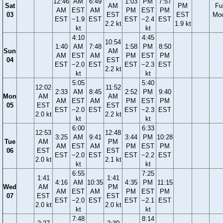
12:46
AM
6:49
1:03
PM
7:57
Sat
AM
PM
Ful
AM
EST
AM
PM
EST
PM
03
EST
EST
Mo
EST
−1.9
EST
EST
−2.4
EST
2.2 kt
1.9 kt
kt
kt
4:10
4:45
10:54
1:40
AM
7:48
1:58
PM
8:50
Sun
AM
AM
EST
AM
PM
EST
PM
04
EST
EST
−2.0
EST
EST
−2.3
EST
2.2 kt
kt
kt
5:05
5:40
12:02
11:52
2:33
AM
8:45
2:52
PM
9:40
Mon
AM
AM
AM
EST
AM
PM
EST
PM
05
EST
EST
EST
−2.0
EST
EST
−2.3
EST
2.0 kt
2.2 kt
kt
kt
6:00
6:33
12:53
12:48
3:25
AM
9:41
3:44
PM
10:28
Tue
AM
PM
AM
EST
AM
PM
EST
PM
06
EST
EST
EST
−2.0
EST
EST
−2.2
EST
2.0 kt
2.1 kt
kt
kt
6:55
7:25
1:41
1:41
4:16
AM
10:35
4:35
PM
11:15
Wed
AM
PM
AM
EST
AM
PM
EST
PM
07
EST
EST
EST
−2.0
EST
EST
−2.1
EST
2.0 kt
2.0 kt
kt
kt
7:48
8:14