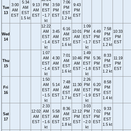
5:34
7:06
3:00
9:13
PM
3:59
9:43
Tue
AM
PM
AM
AM
EST
PM
PM
13
EST
EST
EST
EST
−1.7
EST
EST
1.5 kt
1.2 kt
kt
12:22
1:09
6:16
7:58
AM
3:45
10:01
PM
4:49
10:33
Wed
AM
PM
EST
AM
AM
EST
PM
PM
14
EST
EST
−1.4
EST
EST
−1.7
EST
EST
1.6 kt
1.2 kt
kt
kt
1:07
1:49
7:01
8:33
AM
4:30
10:46
PM
5:36
11:19
Thu
AM
PM
EST
AM
AM
EST
PM
PM
15
EST
EST
−1.4
EST
EST
−1.8
EST
EST
1.6 kt
1.2 kt
kt
kt
1:50
2:26
7:48
8:58
AM
5:14
11:30
PM
6:20
Fri
AM
PM
EST
AM
AM
EST
PM
16
EST
EST
−1.5
EST
EST
−1.9
EST
1.7 kt
1.4 kt
kt
kt
2:33
3:03
8:36
9:33
12:02
AM
5:58
12:12
PM
7:02
Sat
AM
PM
AM
EST
AM
PM
EST
PM
17
EST
EST
EST
−1.6
EST
EST
−2.0
EST
1.8 kt
1.5 kt
kt
kt