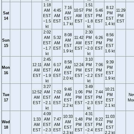
1:18
1:51
7:16
8:12
AM
4:45
10:57
PM
5:46
11:29
Sat
AM
PM
EST
AM
AM
EST
PM
PM
14
EST
EST
−1.5
EST
EST
−1.8
EST
EST
1.7 kt
1.4 kt
kt
kt
2:02
2:30
8:08
8:56
AM
5:32
11:42
PM
6:26
Sun
AM
PM
EST
AM
AM
EST
PM
15
EST
EST
−1.7
EST
EST
−2.0
EST
1.9 kt
1.6 kt
kt
kt
2:45
3:10
8:58
9:39
12:11
AM
6:17
12:24
PM
7:06
Mon
AM
PM
AM
EST
AM
PM
EST
PM
16
EST
EST
EST
−1.9
EST
EST
−2.2
EST
2.0 kt
1.9 kt
kt
kt
3:27
3:49
9:46
10:21
12:52
AM
7:02
1:06
PM
7:44
Tue
AM
PM
Ne
AM
EST
AM
PM
EST
PM
17
EST
EST
Mo
EST
−2.1
EST
EST
−2.3
EST
2.2 kt
2.1 kt
kt
kt
4:09
4:31
10:33
11:03
1:33
AM
7:47
1:48
PM
8:22
Wed
AM
PM
AM
EST
AM
PM
EST
PM
18
EST
EST
EST
−2.3
EST
EST
−2.4
EST
2.3 kt
2.2 kt