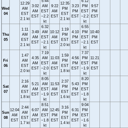
5:44
6:12
12:29
12:35
3:02
AM
9:22
3:23
PM
9:57
Wed
AM
PM
AM
EST
AM
PM
EST
PM
04
EST
EST
EST
−2.2
EST
EST
−2.2
EST
2.1 kt
2.1 kt
kt
kt
6:32
6:55
1:11
1:19
3:49
AM
10:12
4:10
PM
10:40
Thu
AM
PM
AM
EST
AM
PM
EST
PM
05
EST
EST
EST
−2.1
EST
EST
−2.1
EST
2.1 kt
2.0 kt
kt
kt
7:19
7:37
1:47
1:59
4:35
AM
11:03
4:56
PM
11:21
Fri
AM
PM
AM
EST
AM
PM
EST
PM
06
EST
EST
EST
−2.0
EST
EST
−1.9
EST
2.0 kt
1.8 kt
kt
kt
8:05
8:20
2:16
2:37
5:21
AM
11:53
5:43
PM
Sat
AM
PM
AM
EST
AM
PM
EST
07
EST
EST
EST
−1.9
EST
EST
−1.8
1.8 kt
1.6 kt
kt
kt
8:51
9:04
2:44
3:16
12:04
6:07
AM
12:45
6:31
PM
Sun
AM
PM
AM
AM
EST
PM
PM
EST
08
EST
EST
EST
EST
−1.8
EST
EST
−1.6
1.7 kt
1.4 kt
kt
kt