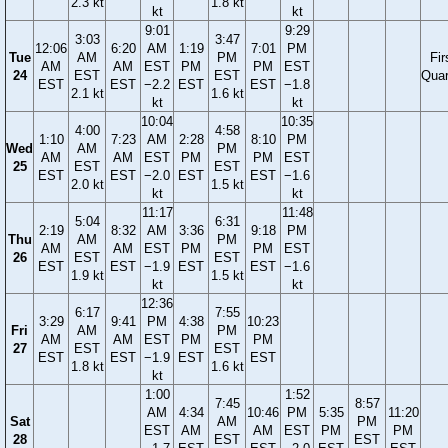
2.3 kt
1.8 kt
kt
kt
9:01
9:29
3:03
3:47
12:06
6:20
AM
1:19
7:01
PM
Tue
AM
PM
Fir
AM
AM
EST
PM
PM
EST
24
EST
EST
Quar
EST
EST
−2.2
EST
EST
−1.8
2.1 kt
1.6 kt
kt
kt
10:04
10:35
4:00
4:58
1:10
7:23
AM
2:28
8:10
PM
Wed
AM
PM
AM
AM
EST
PM
PM
EST
25
EST
EST
EST
EST
−2.0
EST
EST
−1.6
2.0 kt
1.5 kt
kt
kt
11:17
11:48
5:04
6:31
2:19
8:32
AM
3:36
9:18
PM
Thu
AM
PM
AM
AM
EST
PM
PM
EST
26
EST
EST
EST
EST
−1.9
EST
EST
−1.6
1.9 kt
1.5 kt
kt
kt
12:36
6:17
7:55
3:29
9:41
PM
4:38
10:23
Fri
AM
PM
AM
AM
EST
PM
PM
27
EST
EST
EST
EST
−1.9
EST
EST
1.8 kt
1.6 kt
kt
1:00
1:52
7:45
8:57
AM
4:34
10:46
PM
5:35
11:20
Sat
AM
PM
EST
AM
AM
EST
PM
PM
28
EST
EST