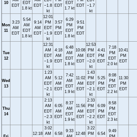
10
EDT
EDT
EDT
EDT
−1.8
EDT
EDT
−1.7
1.8 kt
1.7 kt
kt
kt
12:01
5:54
6:29
3:23
9:14
PM
3:57
9:51
Mon
AM
PM
AM
AM
EDT
PM
PM
11
EDT
EDT
EDT
EDT
−1.9
EDT
EDT
1.8 kt
1.8 kt
kt
12:31
12:53
6:48
7:18
AM
4:18
10:08
PM
4:41
10:41
Tue
AM
PM
EDT
AM
AM
EDT
PM
PM
12
EDT
EDT
−1.9
EDT
EDT
−2.0
EDT
EDT
1.8 kt
2.0 kt
kt
kt
1:23
1:43
7:42
8:08
AM
5:12
11:02
PM
5:25
11:30
Wed
AM
PM
EDT
AM
AM
EDT
PM
PM
13
EDT
EDT
−2.1
EDT
EDT
−2.1
EDT
EDT
1.9 kt
2.2 kt
kt
kt
2:13
2:33
8:37
8:58
AM
6:05
11:56
PM
6:09
Thu
AM
PM
EDT
AM
AM
EDT
PM
14
EDT
EDT
−2.3
EDT
EDT
−2.2
EDT
1.9 kt
2.3 kt
kt
kt
3:02
3:22
9:33
9:49
12:18
AM
6:58
12:48
PM
6:54
Fri
AM
PM