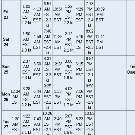
6:51
7:13
1:03
1:22
4:13
AM
10:34
4:29
PM
10:59
Fri
AM
PM
AM
EST
AM
PM
EST
PM
23
EST
EST
EST
−2.3
EST
EST
−2.4
EST
2.2 kt
2.2 kt
kt
kt
7:40
8:02
1:50
2:12
4:59
AM
11:28
5:19
PM
11:44
Sat
AM
PM
AM
EST
AM
PM
EST
PM
24
EST
EST
EST
−2.4
EST
EST
−2.3
EST
2.3 kt
2.1 kt
kt
kt
8:31
8:54
2:37
3:06
5:50
AM
12:28
6:15
PM
Sun
AM
PM
Fir
AM
EST
PM
PM
EST
25
EST
EST
Quar
EST
−2.3
EST
EST
−2.1
2.3 kt
1.9 kt
kt
kt
9:25
9:50
3:28
4:03
12:34
6:44
AM
1:33
7:16
PM
Mon
AM
PM
AM
AM
EST
PM
PM
EST
26
EST
EST
EST
EST
−2.2
EST
EST
−1.9
2.2 kt
1.7 kt
kt
kt
10:26
10:53
4:22
5:07
1:30
7:43
AM
2:40
8:23
PM
Tue
AM
PM
AM
AM
EST
PM
PM
EST
27
EST
EST
EST
EST
−2.1
EST
EST
−1.8
2.1 kt
1.6 kt