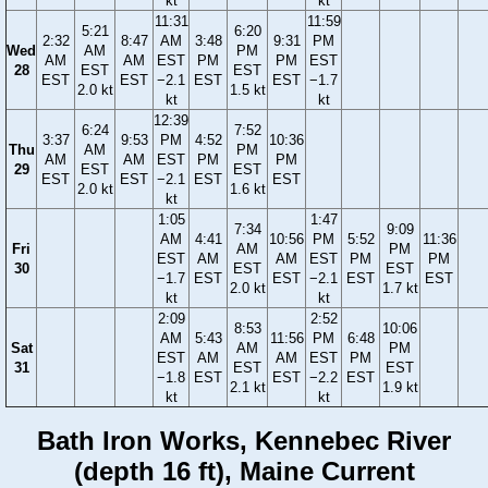
kt
kt
11:31
11:59
5:21
6:20
2:32
8:47
AM
3:48
9:31
PM
Wed
AM
PM
AM
AM
EST
PM
PM
EST
28
EST
EST
EST
EST
−2.1
EST
EST
−1.7
2.0 kt
1.5 kt
kt
kt
12:39
6:24
7:52
3:37
9:53
PM
4:52
10:36
Thu
AM
PM
AM
AM
EST
PM
PM
29
EST
EST
EST
EST
−2.1
EST
EST
2.0 kt
1.6 kt
kt
1:05
1:47
7:34
9:09
AM
4:41
10:56
PM
5:52
11:36
Fri
AM
PM
EST
AM
AM
EST
PM
PM
30
EST
EST
−1.7
EST
EST
−2.1
EST
EST
2.0 kt
1.7 kt
kt
kt
2:09
2:52
8:53
10:06
AM
5:43
11:56
PM
6:48
Sat
AM
PM
EST
AM
AM
EST
PM
31
EST
EST
−1.8
EST
EST
−2.2
EST
2.1 kt
1.9 kt
kt
kt
Bath Iron Works, Kennebec River
(depth 16 ft), Maine Current