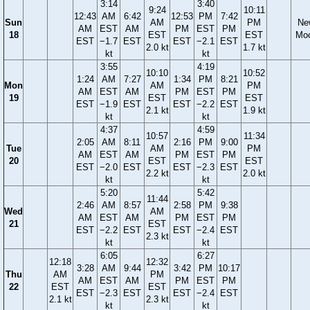
3:14
3:40
9:24
10:11
12:43
AM
6:42
12:53
PM
7:42
Sun
AM
PM
Ne
AM
EST
AM
PM
EST
PM
18
EST
EST
Mo
EST
−1.7
EST
EST
−2.1
EST
2.0 kt
1.7 kt
kt
kt
3:55
4:19
10:10
10:52
1:24
AM
7:27
1:34
PM
8:21
Mon
AM
PM
AM
EST
AM
PM
EST
PM
19
EST
EST
EST
−1.9
EST
EST
−2.2
EST
2.1 kt
1.9 kt
kt
kt
4:37
4:59
10:57
11:34
2:05
AM
8:11
2:16
PM
9:00
Tue
AM
PM
AM
EST
AM
PM
EST
PM
20
EST
EST
EST
−2.0
EST
EST
−2.3
EST
2.2 kt
2.0 kt
kt
kt
5:20
5:42
11:44
2:46
AM
8:57
2:58
PM
9:38
Wed
AM
AM
EST
AM
PM
EST
PM
21
EST
EST
−2.2
EST
EST
−2.4
EST
2.3 kt
kt
kt
6:05
6:27
12:18
12:32
3:28
AM
9:44
3:42
PM
10:17
Thu
AM
PM
AM
EST
AM
PM
EST
PM
22
EST
EST
EST
−2.3
EST
EST
−2.4
EST
2.1 kt
2.3 kt
kt
kt