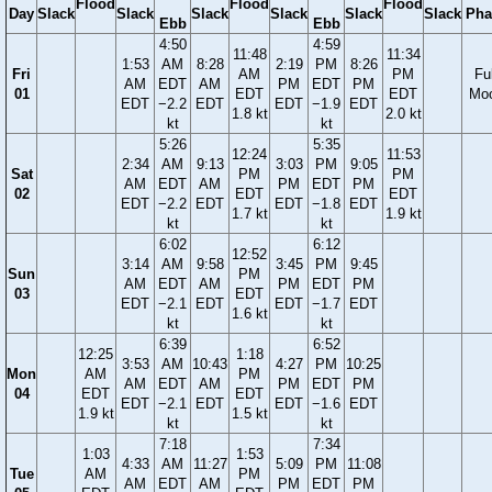
Flood
Flood
Flood
Day
Slack
Slack
Slack
Slack
Slack
Slack
Pha
Ebb
Ebb
4:50
4:59
11:48
11:34
1:53
AM
8:28
2:19
PM
8:26
Fri
AM
PM
Ful
AM
EDT
AM
PM
EDT
PM
01
EDT
EDT
Mo
EDT
−2.2
EDT
EDT
−1.9
EDT
1.8 kt
2.0 kt
kt
kt
5:26
5:35
12:24
11:53
2:34
AM
9:13
3:03
PM
9:05
Sat
PM
PM
AM
EDT
AM
PM
EDT
PM
02
EDT
EDT
EDT
−2.2
EDT
EDT
−1.8
EDT
1.7 kt
1.9 kt
kt
kt
6:02
6:12
12:52
3:14
AM
9:58
3:45
PM
9:45
Sun
PM
AM
EDT
AM
PM
EDT
PM
03
EDT
EDT
−2.1
EDT
EDT
−1.7
EDT
1.6 kt
kt
kt
6:39
6:52
12:25
1:18
3:53
AM
10:43
4:27
PM
10:25
Mon
AM
PM
AM
EDT
AM
PM
EDT
PM
04
EDT
EDT
EDT
−2.1
EDT
EDT
−1.6
EDT
1.9 kt
1.5 kt
kt
kt
7:18
7:34
1:03
1:53
4:33
AM
11:27
5:09
PM
11:08
Tue
AM
PM
AM
EDT
AM
PM
EDT
PM