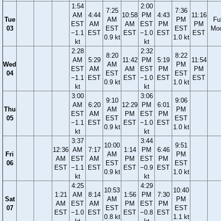
1:54
2:00
7:25
7:36
AM
4:44
10:58
PM
4:43
11:16
Tue
AM
PM
Ful
EST
AM
AM
EST
PM
PM
03
EST
EST
Mo
−1.1
EST
EST
−1.0
EST
EST
0.9 kt
1.0 kt
kt
kt
2:28
2:32
8:20
8:22
AM
5:29
11:42
PM
5:19
11:54
Wed
AM
PM
EST
AM
AM
EST
PM
PM
04
EST
EST
−1.1
EST
EST
−1.0
EST
EST
0.9 kt
1.0 kt
kt
kt
3:00
3:06
9:10
9:06
AM
6:20
12:29
PM
6:01
Thu
AM
PM
EST
AM
PM
EST
PM
05
EST
EST
−1.1
EST
EST
−1.0
EST
0.9 kt
1.0 kt
kt
kt
3:37
3:44
10:00
9:51
12:36
AM
7:17
1:14
PM
6:46
Fri
AM
PM
AM
EST
AM
PM
EST
PM
06
EST
EST
EST
−1.1
EST
EST
−0.9
EST
0.9 kt
1.0 kt
kt
kt
4:25
4:29
10:53
10:40
1:21
AM
8:14
1:56
PM
7:30
Sat
AM
PM
AM
EST
AM
PM
EST
PM
07
EST
EST
EST
−1.0
EST
EST
−0.8
EST
0.8 kt
1.1 kt