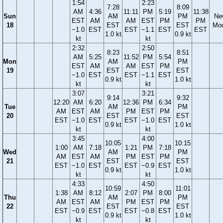
1:54
2:23
7:28
8:09
AM
4:36
11:11
PM
5:19
11:38
Sun
AM
PM
Ne
EST
AM
AM
EST
PM
PM
18
EST
EST
Mo
−1.0
EST
EST
−1.1
EST
EST
1.0 kt
0.9 kt
kt
kt
2:32
2:50
8:23
8:51
AM
5:25
11:52
PM
5:54
Mon
AM
PM
EST
AM
AM
EST
PM
19
EST
EST
−1.0
EST
EST
−1.1
EST
0.9 kt
1.0 kt
kt
kt
3:07
3:21
9:14
9:32
12:20
AM
6:20
12:36
PM
6:34
Tue
AM
PM
AM
EST
AM
PM
EST
PM
20
EST
EST
EST
−1.0
EST
EST
−1.0
EST
0.9 kt
1.0 kt
kt
kt
3:45
4:00
10:05
10:15
1:00
AM
7:18
1:21
PM
7:18
Wed
AM
PM
AM
EST
AM
PM
EST
PM
21
EST
EST
EST
−1.0
EST
EST
−0.9
EST
0.9 kt
1.0 kt
kt
kt
4:33
4:50
10:59
11:01
1:38
AM
8:12
2:07
PM
8:00
Thu
AM
PM
AM
EST
AM
PM
EST
PM
22
EST
EST
EST
−0.9
EST
EST
−0.8
EST
0.9 kt
1.0 kt
kt
kt