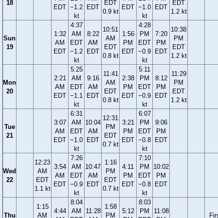
18
EDT
EDT
EDT
−1.2
EDT
EDT
−1.0
EDT
0.9 kt
1.2 kt
kt
kt
4:37
4:28
10:51
10:38
1:32
AM
8:22
1:56
PM
7:20
Sun
AM
PM
AM
EDT
AM
PM
EDT
PM
19
EDT
EDT
EDT
−1.2
EDT
EDT
−0.9
EDT
0.8 kt
1.2 kt
kt
kt
5:25
5:11
11:41
11:29
2:21
AM
9:16
2:38
PM
8:12
Mon
AM
PM
AM
EDT
AM
PM
EDT
PM
20
EDT
EDT
EDT
−1.1
EDT
EDT
−0.9
EDT
0.8 kt
1.2 kt
kt
kt
6:31
6:07
12:31
3:07
AM
10:04
3:21
PM
9:06
Tue
PM
AM
EDT
AM
PM
EDT
PM
21
EDT
EDT
−1.0
EDT
EDT
−0.8
EDT
0.7 kt
kt
kt
7:26
7:10
12:23
1:16
3:54
AM
10:47
4:11
PM
10:02
Wed
AM
PM
AM
EDT
AM
PM
EDT
PM
22
EDT
EDT
EDT
−0.9
EDT
EDT
−0.8
EDT
1.1 kt
0.7 kt
kt
kt
8:04
8:03
1:15
1:58
4:44
AM
11:28
5:12
PM
11:08
Thu
AM
PM
Fir