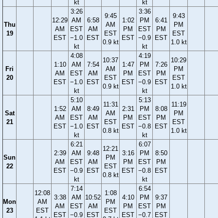
kt
kt
3:26
3:36
9:45
9:43
12:29
AM
6:58
1:02
PM
6:41
Thu
AM
PM
AM
EST
AM
PM
EST
PM
19
EST
EST
EST
−1.0
EST
EST
−0.9
EST
0.9 kt
1.0 kt
kt
kt
4:08
4:19
10:37
10:29
1:10
AM
7:54
1:47
PM
7:26
Fri
AM
PM
AM
EST
AM
PM
EST
PM
20
EST
EST
EST
−1.0
EST
EST
−0.9
EST
0.9 kt
1.0 kt
kt
kt
5:10
5:13
11:31
11:19
1:52
AM
8:49
2:31
PM
8:08
Sat
AM
PM
AM
EST
AM
PM
EST
PM
21
EST
EST
EST
−1.0
EST
EST
−0.8
EST
0.8 kt
1.0 kt
kt
kt
6:21
6:07
12:21
2:39
AM
9:48
3:16
PM
8:50
Sun
PM
AM
EST
AM
PM
EST
PM
22
EST
EST
−0.9
EST
EST
−0.8
EST
0.8 kt
kt
kt
7:14
6:54
12:08
1:08
3:38
AM
10:52
4:10
PM
9:37
Mon
AM
PM
AM
EST
AM
PM
EST
PM
23
EST
EST
EST
−0.9
EST
EST
−0.7
EST