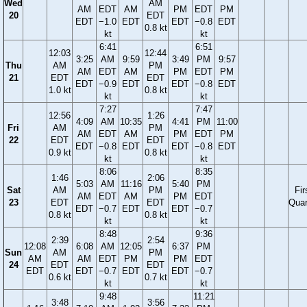
Wed
AM
AM
EDT
AM
PM
EDT
PM
20
EDT
EDT
−1.0
EDT
EDT
−0.8
EDT
0.8 kt
kt
kt
6:41
6:51
12:03
12:44
3:25
AM
9:59
3:49
PM
9:57
Thu
AM
PM
AM
EDT
AM
PM
EDT
PM
21
EDT
EDT
EDT
−0.9
EDT
EDT
−0.8
EDT
1.0 kt
0.8 kt
kt
kt
7:27
7:47
12:56
1:26
4:09
AM
10:35
4:41
PM
11:00
Fri
AM
PM
AM
EDT
AM
PM
EDT
PM
22
EDT
EDT
EDT
−0.8
EDT
EDT
−0.8
EDT
0.9 kt
0.8 kt
kt
kt
8:06
8:35
1:46
2:06
5:03
AM
11:16
5:40
PM
Sat
AM
PM
Fir
AM
EDT
AM
PM
EDT
23
EDT
EDT
Quar
EDT
−0.7
EDT
EDT
−0.7
0.8 kt
0.8 kt
kt
kt
8:48
9:36
2:39
2:54
12:08
6:08
AM
12:05
6:37
PM
Sun
AM
PM
AM
AM
EDT
PM
PM
EDT
24
EDT
EDT
EDT
EDT
−0.7
EDT
EDT
−0.7
0.6 kt
0.7 kt
kt
kt
9:48
11:21
3:48
3:56