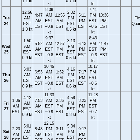
1.1 kt
0.7 kt
kt
kt
8:09
7:41
12:56
2:02
4:47
AM
11:55
5:11
PM
10:36
Tue
AM
PM
Fir
AM
EST
AM
PM
EST
PM
24
EST
EST
Quar
EST
−0.9
EST
EST
−0.6
EST
1.0 kt
0.5 kt
kt
kt
9:37
8:43
1:50
3:13
5:52
AM
12:57
6:13
PM
11:47
Wed
AM
PM
AM
EST
PM
PM
EST
PM
25
EST
EST
EST
−0.8
EST
EST
−0.6
EST
0.9 kt
0.5 kt
kt
kt
10:45
10:17
3:03
4:16
6:53
AM
1:52
7:17
PM
Thu
AM
PM
AM
EST
PM
PM
EST
26
EST
EST
EST
−0.8
EST
EST
−0.6
0.9 kt
0.6 kt
kt
kt
11:33
11:28
4:12
4:58
1:06
7:53
AM
2:36
8:23
PM
Fri
AM
PM
AM
AM
EST
PM
PM
EST
27
EST
EST
EST
EST
−0.9
EST
EST
−0.7
0.9 kt
0.8 kt
kt
kt
12:15
5:01
5:34
2:20
8:48
PM
3:11
9:17
Sat
AM
PM
AM
AM
EST
PM
PM
28
EST
EST