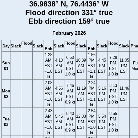
36.9838° N, 76.4436° W
Flood direction 331° true
Ebb direction 159° true
February 2026
Flood
Flood
Flood
Day
Slack
Slack
Slack
Slack
Slack
Slack
Pha
Ebb
Ebb
1:28
1:56
6:50
7:28
AM
4:10
10:39
PM
4:45
11:05
Sun
AM
PM
Ful
EST
AM
AM
EST
PM
PM
01
EST
EST
Mo
−1.0
EST
EST
−1.1
EST
EST
1.0 kt
1.0 kt
kt
kt
2:08
2:24
7:46
8:13
AM
4:56
11:19
PM
5:16
11:46
Mon
AM
PM
EST
AM
AM
EST
PM
PM
02
EST
EST
−1.0
EST
EST
−1.1
EST
EST
0.9 kt
1.0 kt
kt
kt
2:43
2:54
8:40
8:55
AM
5:45
12:03
PM
5:54
Tue
AM
PM
EST
AM
PM
EST
PM
03
EST
EST
−1.0
EST
EST
−1.0
EST
0.9 kt
1.0 kt
kt
kt