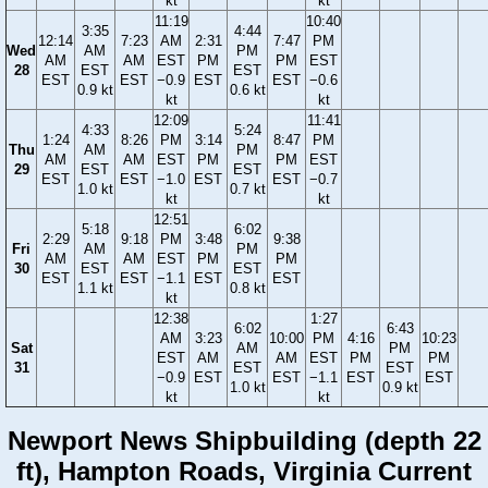
kt
kt
11:19
10:40
3:35
4:44
12:14
7:23
AM
2:31
7:47
PM
Wed
AM
PM
AM
AM
EST
PM
PM
EST
28
EST
EST
EST
EST
−0.9
EST
EST
−0.6
0.9 kt
0.6 kt
kt
kt
12:09
11:41
4:33
5:24
1:24
8:26
PM
3:14
8:47
PM
Thu
AM
PM
AM
AM
EST
PM
PM
EST
29
EST
EST
EST
EST
−1.0
EST
EST
−0.7
1.0 kt
0.7 kt
kt
kt
12:51
5:18
6:02
2:29
9:18
PM
3:48
9:38
Fri
AM
PM
AM
AM
EST
PM
PM
30
EST
EST
EST
EST
−1.1
EST
EST
1.1 kt
0.8 kt
kt
12:38
1:27
6:02
6:43
AM
3:23
10:00
PM
4:16
10:23
Sat
AM
PM
EST
AM
AM
EST
PM
PM
31
EST
EST
−0.9
EST
EST
−1.1
EST
EST
1.0 kt
0.9 kt
kt
kt
Newport News Shipbuilding (depth 22
ft), Hampton Roads, Virginia Current