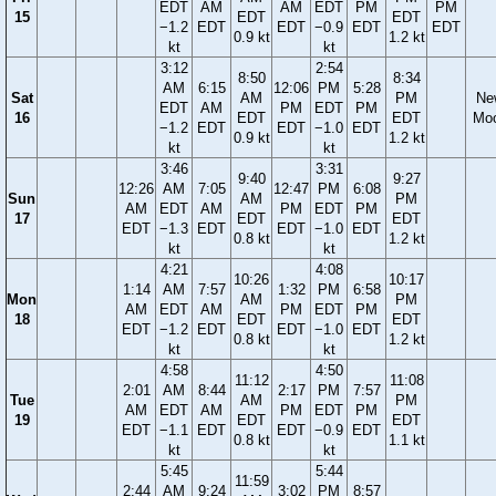
EDT
AM
AM
EDT
PM
PM
15
EDT
EDT
−1.2
EDT
EDT
−0.9
EDT
EDT
0.9 kt
1.2 kt
kt
kt
3:12
2:54
8:50
8:34
AM
6:15
12:06
PM
5:28
Sat
AM
PM
Ne
EDT
AM
PM
EDT
PM
16
EDT
EDT
Mo
−1.2
EDT
EDT
−1.0
EDT
0.9 kt
1.2 kt
kt
kt
3:46
3:31
9:40
9:27
12:26
AM
7:05
12:47
PM
6:08
Sun
AM
PM
AM
EDT
AM
PM
EDT
PM
17
EDT
EDT
EDT
−1.3
EDT
EDT
−1.0
EDT
0.8 kt
1.2 kt
kt
kt
4:21
4:08
10:26
10:17
1:14
AM
7:57
1:32
PM
6:58
Mon
AM
PM
AM
EDT
AM
PM
EDT
PM
18
EDT
EDT
EDT
−1.2
EDT
EDT
−1.0
EDT
0.8 kt
1.2 kt
kt
kt
4:58
4:50
11:12
11:08
2:01
AM
8:44
2:17
PM
7:57
Tue
AM
PM
AM
EDT
AM
PM
EDT
PM
19
EDT
EDT
EDT
−1.1
EDT
EDT
−0.9
EDT
0.8 kt
1.1 kt
kt
kt
5:45
5:44
11:59
2:44
AM
9:24
3:02
PM
8:57