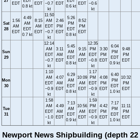
27
EDT
EDT
EDT
EDT
−0.7
EDT
EDT
−0.6
0.8 kt
0.6 kt
kt
kt
11:50
4:49
5:26
1:56
8:15
AM
2:46
8:52
Sat
AM
PM
AM
AM
EDT
PM
PM
28
EDT
EDT
EDT
EDT
−0.7
EDT
EDT
0.7 kt
0.8 kt
kt
12:14
12:35
5:45
6:04
AM
3:11
9:15
PM
3:30
9:48
Sun
AM
PM
EDT
AM
AM
EDT
PM
PM
29
EDT
EDT
−0.7
EDT
EDT
−0.8
EDT
EDT
0.8 kt
0.9 kt
kt
kt
1:10
1:17
6:29
6:40
AM
4:07
10:09
PM
4:08
10:32
Mon
AM
PM
EDT
AM
AM
EDT
PM
PM
30
EDT
EDT
−0.9
EDT
EDT
−0.9
EDT
EDT
0.8 kt
1.0 kt
kt
kt
1:58
1:59
7:13
7:17
AM
4:49
10:56
PM
4:42
11:11
Tue
AM
PM
EDT
AM
AM
EDT
PM
PM
31
EDT
EDT
−1.0
EDT
EDT
−0.9
EDT
EDT
0.9 kt
1.0 kt
kt
kt
Newport News Shipbuilding (depth 22