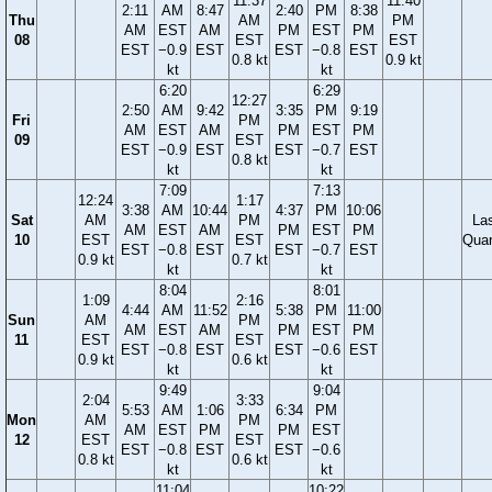
11:37
11:40
2:11
AM
8:47
2:40
PM
8:38
Thu
AM
PM
AM
EST
AM
PM
EST
PM
08
EST
EST
EST
−0.9
EST
EST
−0.8
EST
0.8 kt
0.9 kt
kt
kt
6:20
6:29
12:27
2:50
AM
9:42
3:35
PM
9:19
Fri
PM
AM
EST
AM
PM
EST
PM
09
EST
EST
−0.9
EST
EST
−0.7
EST
0.8 kt
kt
kt
7:09
7:13
12:24
1:17
3:38
AM
10:44
4:37
PM
10:06
Sat
AM
PM
La
AM
EST
AM
PM
EST
PM
10
EST
EST
Quar
EST
−0.8
EST
EST
−0.7
EST
0.9 kt
0.7 kt
kt
kt
8:04
8:01
1:09
2:16
4:44
AM
11:52
5:38
PM
11:00
Sun
AM
PM
AM
EST
AM
PM
EST
PM
11
EST
EST
EST
−0.8
EST
EST
−0.6
EST
0.9 kt
0.6 kt
kt
kt
9:49
9:04
2:04
3:33
5:53
AM
1:06
6:34
PM
Mon
AM
PM
AM
EST
PM
PM
EST
12
EST
EST
EST
−0.8
EST
EST
−0.6
0.8 kt
0.6 kt
kt
kt
11:04
10:22