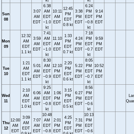
kt
kt
6:38
6:24
12:45
3:07
AM
10:11
3:38
PM
9:14
Sun
PM
AM
EDT
AM
PM
EDT
PM
08
EDT
EDT
−1.0
EDT
EDT
−0.8
EDT
0.8 kt
kt
kt
7:41
7:18
12:32
1:33
3:59
AM
11:10
4:24
PM
9:59
Mon
AM
PM
AM
EDT
AM
PM
EDT
PM
09
EDT
EDT
EDT
−1.0
EDT
EDT
−0.7
EDT
1.1 kt
0.7 kt
kt
kt
8:30
8:05
1:21
2:20
5:01
AM
12:10
5:22
PM
10:52
Tue
AM
PM
AM
EDT
PM
PM
EDT
PM
10
EDT
EDT
EDT
−0.9
EDT
EDT
−0.7
EDT
1.1 kt
0.6 kt
kt
kt
9:25
8:56
2:10
3:15
6:06
AM
1:06
6:27
PM
Wed
AM
PM
La
AM
EDT
PM
PM
EDT
11
EDT
EDT
Quar
EDT
−0.8
EDT
EDT
−0.6
1.0 kt
0.5 kt
kt
kt
10:48
10:13
3:09
4:25
12:00
7:07
AM
2:01
7:31
PM
Thu
AM
PM
AM
AM
EDT
PM
PM
EDT
12
EDT
EDT
EDT
EDT
−0.8
EDT
EDT
−0.6
0.9 kt
0.6 kt