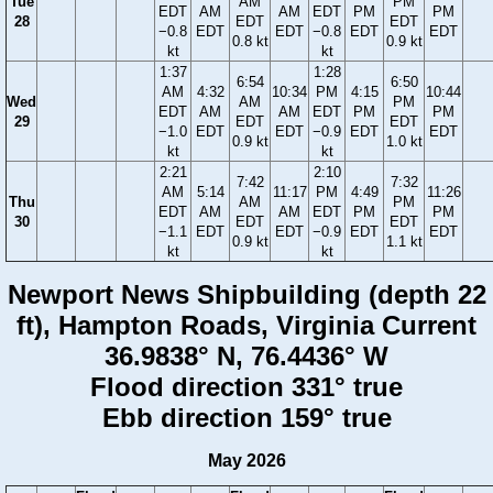
Tue
AM
PM
EDT
AM
AM
EDT
PM
PM
28
EDT
EDT
−0.8
EDT
EDT
−0.8
EDT
EDT
0.8 kt
0.9 kt
kt
kt
1:37
1:28
6:54
6:50
AM
4:32
10:34
PM
4:15
10:44
Wed
AM
PM
EDT
AM
AM
EDT
PM
PM
29
EDT
EDT
−1.0
EDT
EDT
−0.9
EDT
EDT
0.9 kt
1.0 kt
kt
kt
2:21
2:10
7:42
7:32
AM
5:14
11:17
PM
4:49
11:26
Thu
AM
PM
EDT
AM
AM
EDT
PM
PM
30
EDT
EDT
−1.1
EDT
EDT
−0.9
EDT
EDT
0.9 kt
1.1 kt
kt
kt
Newport News Shipbuilding (depth 22
ft), Hampton Roads, Virginia Current
36.9838° N, 76.4436° W
Flood direction 331° true
Ebb direction 159° true
May 2026