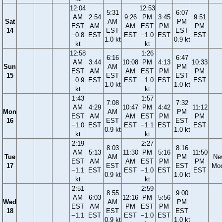
12:04
12:53
5:31
6:07
AM
2:54
9:26
PM
3:45
9:51
Sat
AM
PM
EST
AM
AM
EST
PM
PM
14
EST
EST
−0.8
EST
EST
−1.0
EST
EST
1.0 kt
0.9 kt
kt
kt
12:58
1:26
6:16
6:47
AM
3:44
10:08
PM
4:13
10:33
Sun
AM
PM
EST
AM
AM
EST
PM
PM
15
EST
EST
−0.9
EST
EST
−1.0
EST
EST
1.0 kt
1.0 kt
kt
kt
1:43
1:57
7:08
7:32
AM
4:29
10:47
PM
4:42
11:12
Mon
AM
PM
EST
AM
AM
EST
PM
PM
16
EST
EST
−1.0
EST
EST
−1.1
EST
EST
0.9 kt
1.0 kt
kt
kt
2:19
2:27
8:03
8:16
AM
5:13
11:30
PM
5:16
11:50
Tue
AM
PM
Ne
EST
AM
AM
EST
PM
PM
17
EST
EST
Mo
−1.1
EST
EST
−1.0
EST
EST
0.9 kt
1.0 kt
kt
kt
2:51
2:59
8:55
9:00
AM
6:03
12:16
PM
5:56
Wed
AM
PM
EST
AM
PM
EST
PM
18
EST
EST
−1.1
EST
EST
−1.0
EST
0.9 kt
1.0 kt