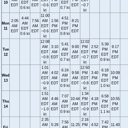
10
EDT
EDT
EDT
EDT
−0.6
EDT
EDT
−0.7
0.6 kt
0.7 kt
kt
kt
11:00
4:44
4:51
2:05
7:56
AM
1:56
8:21
Mon
AM
PM
AM
AM
EDT
PM
PM
11
EDT
EDT
EDT
EDT
−0.6
EDT
EDT
0.6 kt
0.8 kt
kt
12:08
12:02
5:41
5:39
AM
3:10
9:00
PM
2:52
9:17
Tue
AM
PM
EDT
AM
AM
EDT
PM
PM
12
EDT
EDT
−0.8
EDT
EDT
−0.7
EDT
EDT
0.7 kt
0.9 kt
kt
kt
1:01
12:50
6:24
6:18
AM
4:02
9:58
PM
3:40
10:09
Wed
AM
PM
EDT
AM
AM
EDT
PM
PM
13
EDT
EDT
−0.9
EDT
EDT
−0.8
EDT
EDT
0.9 kt
1.0 kt
kt
kt
1:51
1:34
7:07
6:58
AM
4:46
10:44
PM
4:18
10:55
Thu
AM
PM
EDT
AM
AM
EDT
PM
PM
14
EDT
EDT
−1.0
EDT
EDT
−0.9
EDT
EDT
0.9 kt
1.1 kt
kt
kt
2:35
2:16
7:56
7:42
AM
5:29
11:25
PM
4:52
11:40
Fri
AM
PM