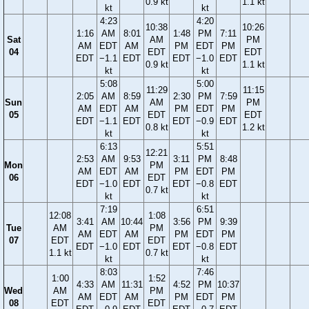
0.9 kt
1.1 kt
kt
kt
4:23
4:20
10:38
10:26
1:16
AM
8:01
1:48
PM
7:11
Sat
AM
PM
AM
EDT
AM
PM
EDT
PM
04
EDT
EDT
EDT
−1.1
EDT
EDT
−1.0
EDT
0.9 kt
1.1 kt
kt
kt
5:08
5:00
11:29
11:15
2:05
AM
8:59
2:30
PM
7:59
Sun
AM
PM
AM
EDT
AM
PM
EDT
PM
05
EDT
EDT
EDT
−1.1
EDT
EDT
−0.9
EDT
0.8 kt
1.2 kt
kt
kt
6:13
5:51
12:21
2:53
AM
9:53
3:11
PM
8:48
Mon
PM
AM
EDT
AM
PM
EDT
PM
06
EDT
EDT
−1.0
EDT
EDT
−0.8
EDT
0.7 kt
kt
kt
7:19
6:51
12:08
1:08
3:41
AM
10:44
3:56
PM
9:39
Tue
AM
PM
AM
EDT
AM
PM
EDT
PM
07
EDT
EDT
EDT
−1.0
EDT
EDT
−0.8
EDT
1.1 kt
0.7 kt
kt
kt
8:03
7:46
1:00
1:52
4:33
AM
11:31
4:52
PM
10:37
Wed
AM
PM
AM
EDT
AM
PM
EDT
PM
08
EDT
EDT