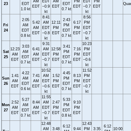
AM
EDT
AM
PM
EDT
PM
23
EDT
EDT
Quar
EDT
−0.9
EDT
EDT
−0.7
EDT
1.0 kt
0.7 kt
kt
kt
8:41
8:56
2:05
2:43
5:42
AM
12:11
6:17
PM
Fri
AM
PM
AM
EDT
PM
PM
EDT
24
EDT
EDT
EDT
−0.8
EDT
EDT
−0.7
0.8 kt
0.7 kt
kt
kt
9:31
10:23
3:03
3:41
12:23
6:41
AM
12:58
7:16
PM
Sat
AM
PM
AM
AM
EDT
PM
PM
EDT
25
EDT
EDT
EDT
EDT
−0.7
EDT
EDT
−0.6
0.7 kt
0.7 kt
kt
kt
10:52
11:52
4:22
4:45
1:41
7:41
AM
1:52
8:13
PM
Sun
AM
PM
AM
AM
EDT
PM
PM
EDT
26
EDT
EDT
EDT
EDT
−0.6
EDT
EDT
−0.7
0.6 kt
0.7 kt
kt
kt
11:55
5:27
5:33
2:52
8:44
AM
2:47
9:10
Mon
AM
PM
AM
AM
EDT
PM
PM
27
EDT
EDT
EDT
EDT
−0.7
EDT
EDT
0.7 kt
0.8 kt
kt
12:48
12:43
6:12
6:12
AM
3:48
9:44
PM
3:35
10:00