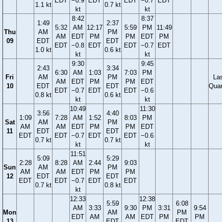
EDT
−0.9
EDT
EDT
−0.7
EDT
1.1 kt
0.7 kt
kt
kt
8:42
8:37
1:49
2:37
5:32
AM
12:17
5:59
PM
11:49
Thu
AM
PM
AM
EDT
PM
PM
EDT
PM
09
EDT
EDT
EDT
−0.8
EDT
EDT
−0.7
EDT
1.0 kt
0.6 kt
kt
kt
9:30
9:45
2:43
3:34
6:30
AM
1:03
7:03
PM
Fri
AM
PM
La
AM
EDT
PM
PM
EDT
10
EDT
EDT
Quar
EDT
−0.7
EDT
EDT
−0.6
0.8 kt
0.6 kt
kt
kt
10:49
11:30
3:56
4:40
1:09
7:28
AM
1:52
8:03
PM
Sat
AM
PM
AM
AM
EDT
PM
PM
EDT
11
EDT
EDT
EDT
EDT
−0.7
EDT
EDT
−0.6
0.7 kt
0.7 kt
kt
kt
11:51
5:09
5:29
2:28
8:28
AM
2:44
9:03
Sun
AM
PM
AM
AM
EDT
PM
PM
12
EDT
EDT
EDT
EDT
−0.7
EDT
EDT
0.7 kt
0.8 kt
kt
12:33
12:38
5:59
6:08
AM
3:33
9:30
PM
3:31
9:54
Mon
AM
PM
EDT
AM
AM
EDT
PM
PM
13
EDT
EDT