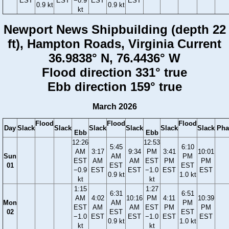
EST
EST
−0.9
EST
EST
0.9 kt
0.9 kt
kt
Newport News Shipbuilding (depth 22
ft), Hampton Roads, Virginia Current
36.9838° N, 76.4436° W
Flood direction 331° true
Ebb direction 159° true
March 2026
Flood
Flood
Flood
Day
Slack
Slack
Slack
Slack
Slack
Slack
Pha
Ebb
Ebb
12:26
12:53
5:45
6:10
AM
3:17
9:34
PM
3:41
10:01
Sun
AM
PM
EST
AM
AM
EST
PM
PM
01
EST
EST
−0.9
EST
EST
−1.0
EST
EST
0.9 kt
1.0 kt
kt
kt
1:15
1:27
6:31
6:51
AM
4:02
10:16
PM
4:11
10:39
Mon
AM
PM
EST
AM
AM
EST
PM
PM
02
EST
EST
−1.0
EST
EST
−1.0
EST
EST
0.9 kt
1.0 kt
kt
kt