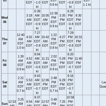
05
EDT
EDT
EDT
−1.0
EDT
EDT
−0.8
EDT
0.8 kt
1.1 kt
kt
kt
6:39
6:28
12:39
3:18
AM
10:05
3:35
PM
9:30
Wed
PM
AM
EDT
AM
PM
EDT
PM
06
EDT
EDT
−0.9
EDT
EDT
−0.8
EDT
0.8 kt
kt
kt
7:27
7:29
12:40
1:22
4:02
AM
10:42
4:27
PM
10:31
Thu
AM
PM
AM
EDT
AM
PM
EDT
PM
07
EDT
EDT
EDT
−0.9
EDT
EDT
−0.8
EDT
1.0 kt
0.8 kt
kt
kt
8:04
8:20
1:30
2:02
4:52
AM
11:21
5:28
PM
11:40
Fri
AM
PM
AM
EDT
AM
PM
EDT
PM
08
EDT
EDT
EDT
−0.8
EDT
EDT
−0.7
EDT
0.9 kt
0.8 kt
kt
kt
8:43
9:16
2:21
2:48
5:53
AM
12:06
6:29
PM
Sat
AM
PM
La
AM
EDT
PM
PM
EDT
09
EDT
EDT
Quar
EDT
−0.7
EDT
EDT
−0.7
0.7 kt
0.7 kt
kt
kt
9:37
10:58
3:25
3:48
12:53
6:54
AM
12:57
7:25
PM
Sun
AM
PM
AM
AM
EDT
PM
PM
EDT