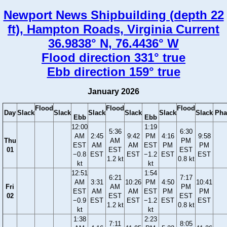
Newport News Shipbuilding (depth 22
ft), Hampton Roads, Virginia Current
36.9838° N, 76.4436° W
Flood direction 331° true
Ebb direction 159° true
January 2026
Flood
Flood
Flood
Day
Slack
Slack
Slack
Slack
Slack
Slack
Pha
Ebb
Ebb
12:00
1:19
5:36
6:30
AM
2:45
9:42
PM
4:16
9:58
Thu
AM
PM
EST
AM
AM
EST
PM
PM
01
EST
EST
−0.8
EST
EST
−1.2
EST
EST
1.2 kt
0.8 kt
kt
kt
12:51
1:54
6:21
7:17
AM
3:31
10:26
PM
4:50
10:41
Fri
AM
PM
EST
AM
AM
EST
PM
PM
02
EST
EST
−0.9
EST
EST
−1.2
EST
EST
1.2 kt
0.8 kt
kt
kt
1:38
2:23
7:11
8:05