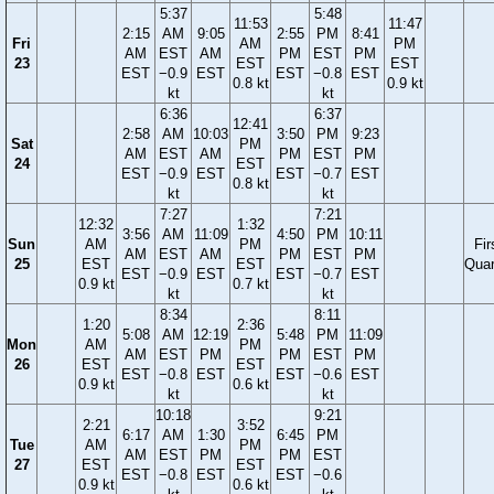
5:37
5:48
11:53
11:47
2:15
AM
9:05
2:55
PM
8:41
Fri
AM
PM
AM
EST
AM
PM
EST
PM
23
EST
EST
EST
−0.9
EST
EST
−0.8
EST
0.8 kt
0.9 kt
kt
kt
6:36
6:37
12:41
2:58
AM
10:03
3:50
PM
9:23
Sat
PM
AM
EST
AM
PM
EST
PM
24
EST
EST
−0.9
EST
EST
−0.7
EST
0.8 kt
kt
kt
7:27
7:21
12:32
1:32
3:56
AM
11:09
4:50
PM
10:11
Sun
AM
PM
Fir
AM
EST
AM
PM
EST
PM
25
EST
EST
Quar
EST
−0.9
EST
EST
−0.7
EST
0.9 kt
0.7 kt
kt
kt
8:34
8:11
1:20
2:36
5:08
AM
12:19
5:48
PM
11:09
Mon
AM
PM
AM
EST
PM
PM
EST
PM
26
EST
EST
EST
−0.8
EST
EST
−0.6
EST
0.9 kt
0.6 kt
kt
kt
10:18
9:21
2:21
3:52
6:17
AM
1:30
6:45
PM
Tue
AM
PM
AM
EST
PM
PM
EST
27
EST
EST
EST
−0.8
EST
EST
−0.6
0.9 kt
0.6 kt