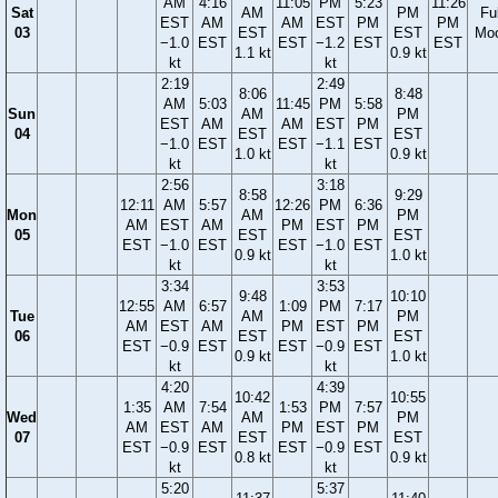
AM
4:16
11:05
PM
5:23
11:26
Sat
AM
PM
Ful
EST
AM
AM
EST
PM
PM
03
EST
EST
Mo
−1.0
EST
EST
−1.2
EST
EST
1.1 kt
0.9 kt
kt
kt
2:19
2:49
8:06
8:48
AM
5:03
11:45
PM
5:58
Sun
AM
PM
EST
AM
AM
EST
PM
04
EST
EST
−1.0
EST
EST
−1.1
EST
1.0 kt
0.9 kt
kt
kt
2:56
3:18
8:58
9:29
12:11
AM
5:57
12:26
PM
6:36
Mon
AM
PM
AM
EST
AM
PM
EST
PM
05
EST
EST
EST
−1.0
EST
EST
−1.0
EST
0.9 kt
1.0 kt
kt
kt
3:34
3:53
9:48
10:10
12:55
AM
6:57
1:09
PM
7:17
Tue
AM
PM
AM
EST
AM
PM
EST
PM
06
EST
EST
EST
−0.9
EST
EST
−0.9
EST
0.9 kt
1.0 kt
kt
kt
4:20
4:39
10:42
10:55
1:35
AM
7:54
1:53
PM
7:57
Wed
AM
PM
AM
EST
AM
PM
EST
PM
07
EST
EST
EST
−0.9
EST
EST
−0.9
EST
0.8 kt
0.9 kt
kt
kt
5:20
5:37