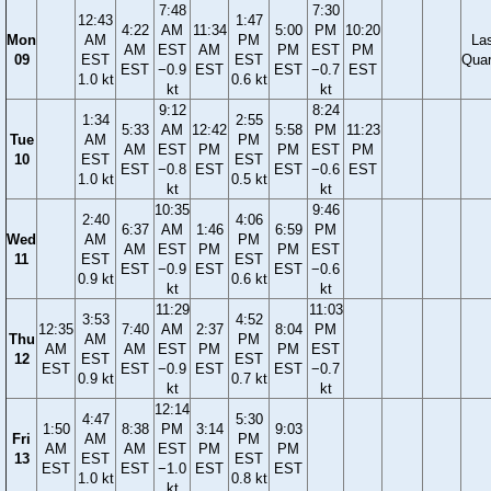
7:48
7:30
12:43
1:47
4:22
AM
11:34
5:00
PM
10:20
Mon
AM
PM
La
AM
EST
AM
PM
EST
PM
09
EST
EST
Quar
EST
−0.9
EST
EST
−0.7
EST
1.0 kt
0.6 kt
kt
kt
9:12
8:24
1:34
2:55
5:33
AM
12:42
5:58
PM
11:23
Tue
AM
PM
AM
EST
PM
PM
EST
PM
10
EST
EST
EST
−0.8
EST
EST
−0.6
EST
1.0 kt
0.5 kt
kt
kt
10:35
9:46
2:40
4:06
6:37
AM
1:46
6:59
PM
Wed
AM
PM
AM
EST
PM
PM
EST
11
EST
EST
EST
−0.9
EST
EST
−0.6
0.9 kt
0.6 kt
kt
kt
11:29
11:03
3:53
4:52
12:35
7:40
AM
2:37
8:04
PM
Thu
AM
PM
AM
AM
EST
PM
PM
EST
12
EST
EST
EST
EST
−0.9
EST
EST
−0.7
0.9 kt
0.7 kt
kt
kt
12:14
4:47
5:30
1:50
8:38
PM
3:14
9:03
Fri
AM
PM
AM
AM
EST
PM
PM
13
EST
EST
EST
EST
−1.0
EST
EST
1.0 kt
0.8 kt
kt