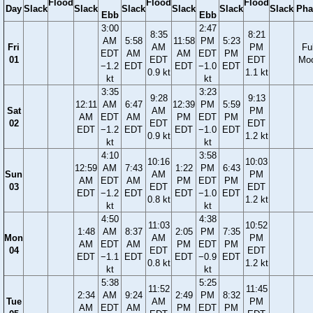
Flood
Flood
Flood
Day
Slack
Slack
Slack
Slack
Slack
Slack
Pha
Ebb
Ebb
3:00
2:47
8:35
8:21
AM
5:58
11:58
PM
5:23
Fri
AM
PM
Ful
EDT
AM
AM
EDT
PM
01
EDT
EDT
Mo
−1.2
EDT
EDT
−1.0
EDT
0.9 kt
1.1 kt
kt
kt
3:35
3:23
9:28
9:13
12:11
AM
6:47
12:39
PM
5:59
Sat
AM
PM
AM
EDT
AM
PM
EDT
PM
02
EDT
EDT
EDT
−1.2
EDT
EDT
−1.0
EDT
0.9 kt
1.2 kt
kt
kt
4:10
3:58
10:16
10:03
12:59
AM
7:43
1:22
PM
6:43
Sun
AM
PM
AM
EDT
AM
PM
EDT
PM
03
EDT
EDT
EDT
−1.2
EDT
EDT
−1.0
EDT
0.8 kt
1.2 kt
kt
kt
4:50
4:38
11:03
10:52
1:48
AM
8:37
2:05
PM
7:35
Mon
AM
PM
AM
EDT
AM
PM
EDT
PM
04
EDT
EDT
EDT
−1.1
EDT
EDT
−0.9
EDT
0.8 kt
1.2 kt
kt
kt
5:38
5:25
11:52
11:45
2:34
AM
9:24
2:49
PM
8:32
Tue
AM
PM
AM
EDT
AM
PM
EDT
PM