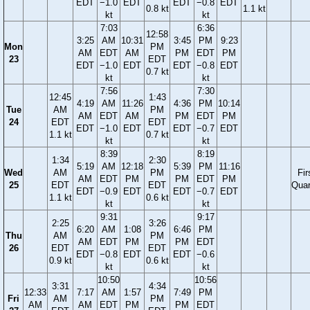
EDT
−1.0
EDT
EDT
−0.8
EDT
0.8 kt
1.1 kt
kt
kt
7:03
6:36
12:58
3:25
AM
10:31
3:45
PM
9:23
Mon
PM
AM
EDT
AM
PM
EDT
PM
23
EDT
EDT
−1.0
EDT
EDT
−0.8
EDT
0.7 kt
kt
kt
7:56
7:30
12:45
1:43
4:19
AM
11:26
4:36
PM
10:14
Tue
AM
PM
AM
EDT
AM
PM
EDT
PM
24
EDT
EDT
EDT
−1.0
EDT
EDT
−0.7
EDT
1.1 kt
0.7 kt
kt
kt
8:39
8:19
1:34
2:30
5:19
AM
12:18
5:39
PM
11:16
Wed
AM
PM
Fir
AM
EDT
PM
PM
EDT
PM
25
EDT
EDT
Quar
EDT
−0.9
EDT
EDT
−0.7
EDT
1.1 kt
0.6 kt
kt
kt
9:31
9:17
2:25
3:26
6:20
AM
1:08
6:46
PM
Thu
AM
PM
AM
EDT
PM
PM
EDT
26
EDT
EDT
EDT
−0.8
EDT
EDT
−0.6
0.9 kt
0.6 kt
kt
kt
10:50
10:56
3:31
4:34
12:33
7:17
AM
1:57
7:49
PM
Fri
AM
PM
AM
AM
EDT
PM
PM
EDT