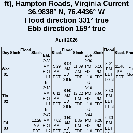
ft), Hampton Roads, Virginia Current
36.9838° N, 76.4436° W
Flood direction 331° true
Ebb direction 159° true
April 2026
Flood
Flood
Flood
Day
Slack
Slack
Slack
Slack
Slack
Slack
Pha
Ebb
Ebb
2:38
2:36
8:04
8:01
AM
5:29
11:39
PM
5:16
11:48
Wed
AM
PM
Ful
EDT
AM
AM
EDT
PM
PM
01
EDT
EDT
Mo
−1.1
EDT
EDT
−1.0
EDT
EDT
0.9 kt
1.0 kt
kt
kt
3:13
3:10
8:59
8:50
AM
6:11
12:22
PM
5:50
Thu
AM
PM
EDT
AM
PM
EDT
PM
02
EDT
EDT
−1.1
EDT
EDT
−1.0
EDT
0.9 kt
1.1 kt
kt
kt
3:47
3:44
9:50
9:39
12:29
AM
7:02
1:05
PM
6:28
Fri
AM
PM
AM
EDT
AM
PM
EDT
PM
03
EDT
EDT
EDT
−1.2
EDT
EDT
−1.0
EDT