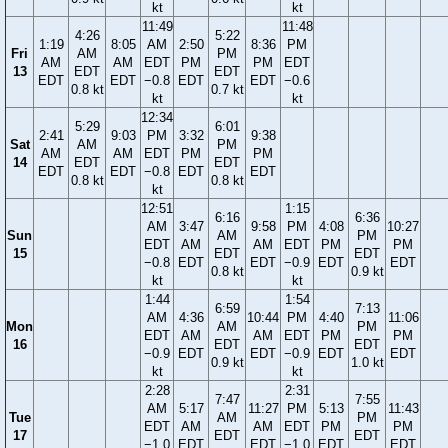
kt
kt
11:49
11:48
4:26
5:22
1:19
8:05
AM
2:50
8:36
PM
Fri
AM
PM
AM
AM
EDT
PM
PM
EDT
13
EDT
EDT
EDT
EDT
−0.8
EDT
EDT
−0.6
0.8 kt
0.7 kt
kt
kt
12:34
5:29
6:01
2:41
9:03
PM
3:32
9:38
Sat
AM
PM
AM
AM
EDT
PM
PM
14
EDT
EDT
EDT
EDT
−0.8
EDT
EDT
0.8 kt
0.8 kt
kt
12:51
1:15
6:16
6:36
AM
3:47
9:58
PM
4:08
10:27
Sun
AM
PM
EDT
AM
AM
EDT
PM
PM
15
EDT
EDT
−0.8
EDT
EDT
−0.9
EDT
EDT
0.8 kt
0.9 kt
kt
kt
1:44
1:54
6:59
7:13
AM
4:36
10:44
PM
4:40
11:06
Mon
AM
PM
EDT
AM
AM
EDT
PM
PM
16
EDT
EDT
−0.9
EDT
EDT
−0.9
EDT
EDT
0.9 kt
1.0 kt
kt
kt
2:28
2:31
7:47
7:55
AM
5:17
11:27
PM
5:13
11:43
Tue
AM
PM
EDT
AM
AM
EDT
PM
PM
17
EDT
EDT
−1.0
EDT
EDT
−1.0
EDT
EDT