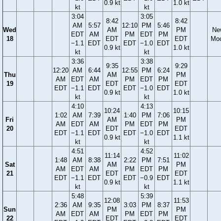
0.9 kt
1.0 kt
kt
kt
3:04
3:05
8:42
8:42
AM
5:57
12:10
PM
5:46
Wed
AM
PM
Ne
EDT
AM
PM
EDT
PM
18
EDT
EDT
Mo
−1.1
EDT
EDT
−1.0
EDT
0.9 kt
1.0 kt
kt
kt
3:36
3:38
9:35
9:29
12:20
AM
6:44
12:55
PM
6:24
Thu
AM
PM
AM
EDT
AM
PM
EDT
PM
19
EDT
EDT
EDT
−1.1
EDT
EDT
−1.0
EDT
0.9 kt
1.0 kt
kt
kt
4:10
4:13
10:24
10:15
1:02
AM
7:39
1:40
PM
7:06
Fri
AM
PM
AM
EDT
AM
PM
EDT
PM
20
EDT
EDT
EDT
−1.1
EDT
EDT
−1.0
EDT
0.9 kt
1.1 kt
kt
kt
4:51
4:52
11:14
11:02
1:48
AM
8:38
2:22
PM
7:51
Sat
AM
PM
AM
EDT
AM
PM
EDT
PM
21
EDT
EDT
EDT
−1.1
EDT
EDT
−0.9
EDT
0.9 kt
1.1 kt
kt
kt
5:48
5:39
12:08
11:53
2:36
AM
9:35
3:03
PM
8:37
Sun
PM
PM
AM
EDT
AM
PM
EDT
PM
22
EDT
EDT