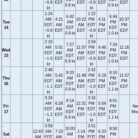
−0.8
EDT
EDT
−0.8
EDT
EDT
0.8 kt
0.9 kt
kt
kt
1:24
1:22
6:42
6:44
AM
4:21
10:22
PM
4:11
10:37
Tue
AM
PM
EDT
AM
AM
EDT
PM
PM
14
EDT
EDT
−0.9
EDT
EDT
−0.8
EDT
EDT
0.9 kt
1.0 kt
kt
kt
2:10
2:04
7:27
7:24
AM
5:01
11:07
PM
4:46
11:16
Wed
AM
PM
EDT
AM
AM
EDT
PM
PM
15
EDT
EDT
−1.0
EDT
EDT
−0.9
EDT
EDT
0.9 kt
1.0 kt
kt
kt
2:48
2:42
8:20
8:10
AM
5:42
11:49
PM
5:19
11:57
Thu
AM
PM
EDT
AM
AM
EDT
PM
PM
16
EDT
EDT
−1.1
EDT
EDT
−1.0
EDT
EDT
0.9 kt
1.1 kt
kt
kt
3:24
3:16
9:14
9:01
AM
6:28
12:31
PM
5:54
Fri
AM
PM
Ne
EDT
AM
PM
EDT
PM
17
EDT
EDT
Mo
−1.2
EDT
EDT
−1.0
EDT
0.9 kt
1.1 kt
kt
kt
3:59
3:51
10:03
9:50
12:43
AM
7:23
1:14
PM
6:33
Sat
AM
PM
AM
EDT
AM
PM
EDT
PM