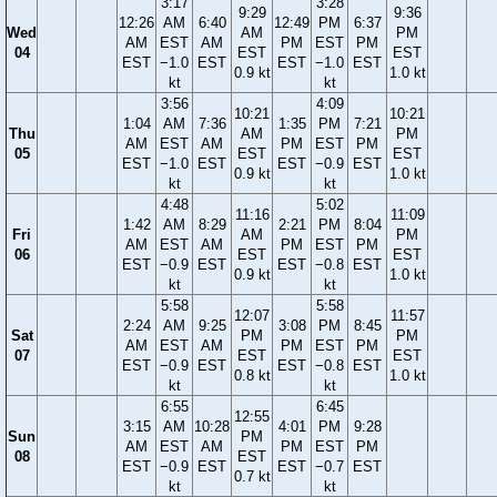
3:17
3:28
9:29
9:36
12:26
AM
6:40
12:49
PM
6:37
Wed
AM
PM
AM
EST
AM
PM
EST
PM
04
EST
EST
EST
−1.0
EST
EST
−1.0
EST
0.9 kt
1.0 kt
kt
kt
3:56
4:09
10:21
10:21
1:04
AM
7:36
1:35
PM
7:21
Thu
AM
PM
AM
EST
AM
PM
EST
PM
05
EST
EST
EST
−1.0
EST
EST
−0.9
EST
0.9 kt
1.0 kt
kt
kt
4:48
5:02
11:16
11:09
1:42
AM
8:29
2:21
PM
8:04
Fri
AM
PM
AM
EST
AM
PM
EST
PM
06
EST
EST
EST
−0.9
EST
EST
−0.8
EST
0.9 kt
1.0 kt
kt
kt
5:58
5:58
12:07
11:57
2:24
AM
9:25
3:08
PM
8:45
Sat
PM
PM
AM
EST
AM
PM
EST
PM
07
EST
EST
EST
−0.9
EST
EST
−0.8
EST
0.8 kt
1.0 kt
kt
kt
6:55
6:45
12:55
3:15
AM
10:28
4:01
PM
9:28
Sun
PM
AM
EST
AM
PM
EST
PM
08
EST
EST
−0.9
EST
EST
−0.7
EST
0.7 kt
kt
kt