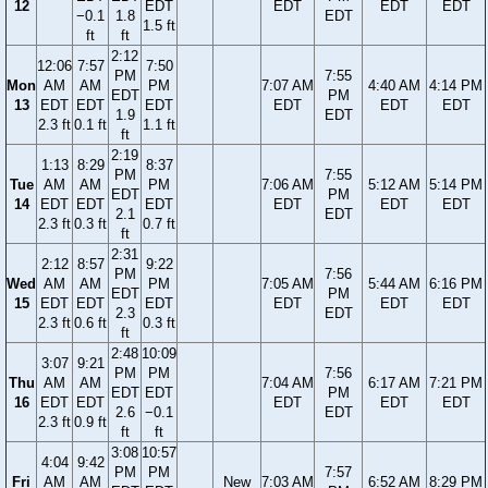
12
EDT
EDT
EDT
EDT
−0.1
1.8
EDT
1.5 ft
ft
ft
2:12
12:06
7:57
7:50
PM
7:55
Mon
AM
AM
PM
7:07 AM
4:40 AM
4:14 PM
EDT
PM
13
EDT
EDT
EDT
EDT
EDT
EDT
1.9
EDT
2.3 ft
0.1 ft
1.1 ft
ft
2:19
1:13
8:29
8:37
PM
7:55
Tue
AM
AM
PM
7:06 AM
5:12 AM
5:14 PM
EDT
PM
14
EDT
EDT
EDT
EDT
EDT
EDT
2.1
EDT
2.3 ft
0.3 ft
0.7 ft
ft
2:31
2:12
8:57
9:22
PM
7:56
Wed
AM
AM
PM
7:05 AM
5:44 AM
6:16 PM
EDT
PM
15
EDT
EDT
EDT
EDT
EDT
EDT
2.3
EDT
2.3 ft
0.6 ft
0.3 ft
ft
2:48
10:09
3:07
9:21
PM
PM
7:56
Thu
AM
AM
7:04 AM
6:17 AM
7:21 PM
EDT
EDT
PM
16
EDT
EDT
EDT
EDT
EDT
2.6
−0.1
EDT
2.3 ft
0.9 ft
ft
ft
3:08
10:57
4:04
9:42
PM
PM
7:57
Fri
AM
AM
New
7:03 AM
6:52 AM
8:29 PM