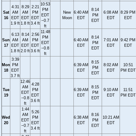
10:53
4:31
8:29
2:21
PM
8:14
Sat
AM
AM
PM
New
6:40 AM
6:08 AM
8:29 PM
EDT
PM
16
EDT
EDT
EDT
Moon
EDT
EDT
EDT
−0.7
EDT
1.9 ft
1.8 ft
3.4 ft
ft
11:48
6:13
8:14
2:56
PM
8:14
Sun
AM
AM
PM
6:40 AM
7:01 AM
9:42 PM
EDT
PM
17
EDT
EDT
EDT
EDT
EDT
EDT
−0.8
EDT
1.8 ft
2.0 ft
3.6 ft
ft
3:39
8:15
Mon
PM
6:39 AM
8:02 AM
10:51
PM
18
EDT
EDT
EDT
PM EDT
EDT
3.7 ft
12:46
4:28
AM
8:15
Tue
PM
6:39 AM
9:10 AM
11:51
EDT
PM
19
EDT
EDT
EDT
PM EDT
−0.8
EDT
3.6 ft
ft
1:44
5:26
AM
8:16
Wed
PM
6:38 AM
10:21 AM
EDT
PM
20
EDT
EDT
EDT
−0.7
EDT
3.4 ft
ft