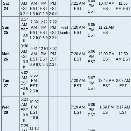
6:04
Sat
AM
AM
PM
PM
7:21 AM
10:47 AM
11:55
PM
24
EST
EST
EST
EST
EST
EST
PM EST
EST
0.2 ft
1.6 ft
0.2 ft
2.0 ft
2:17
7:39
1:12
7:22
AM
6:05
Sun
AM
PM
PM
First
7:20 AM
11:21 AM
EST
PM
25
EST
EST
EST
Quarter
EST
EST
−0.0
EST
1.2 ft
0.6 ft
2.2 ft
ft
3:36
9:31
12:51
8:02
AM
6:06
Mon
AM
PM
PM
7:20 AM
12:00 PM
12:59
EST
PM
26
EST
EST
EST
EST
EST
AM EST
−0.3
EST
0.9 ft
0.9 ft
2.3 ft
ft
5:02
8:56
AM
6:07
Tue
PM
7:20 AM
12:45 PM
2:07 AM
EST
PM
27
EST
EST
EST
EST
−0.6
EST
2.5 ft
ft
6:23
10:02
AM
6:08
Wed
PM
7:19 AM
1:39 PM
3:17 AM
EST
PM
28
EST
EST
EST
EST
−0.9
EST
2.6 ft
ft
7:29
11:13