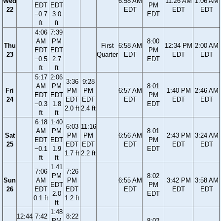
Wed
6:58 AM
11:26 AM
1:06 AM
EDT
EDT
PM
22
EDT
EDT
EDT
−0.7
3.0
EDT
ft
ft
4:06
7:39
AM
PM
8:00
Thu
First
6:58 AM
12:34 PM
2:00 AM
EDT
EDT
PM
23
Quarter
EDT
EDT
EDT
−0.5
2.7
EDT
ft
ft
5:17
2:06
3:36
9:28
AM
PM
8:01
Fri
PM
PM
6:57 AM
1:40 PM
2:46 AM
EDT
EDT
PM
24
EDT
EDT
EDT
EDT
EDT
−0.3
1.8
EDT
2.0 ft
2.4 ft
ft
ft
6:18
1:40
6:03
11:16
AM
PM
8:01
Sat
PM
PM
6:56 AM
2:43 PM
3:24 AM
EDT
EDT
PM
25
EDT
EDT
EDT
EDT
EDT
−0.1
1.9
EDT
1.7 ft
2.2 ft
ft
ft
1:41
7:06
7:26
PM
8:02
Sun
AM
PM
6:55 AM
3:42 PM
3:58 AM
EDT
PM
26
EDT
EDT
EDT
EDT
EDT
2.0
EDT
0.1 ft
1.2 ft
ft
1:48
12:44
7:42
8:22
PM
8:02