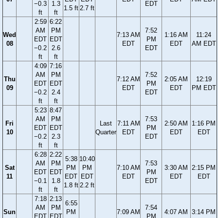
−0.3
1.3
EDT
1.5 ft
2.7 ft
ft
ft
2:59
6:22
AM
PM
7:52
Wed
7:13 AM
1:16 AM
11:24
EDT
EDT
PM
08
EDT
EDT
AM EDT
−0.2
2.6
EDT
ft
ft
4:09
7:16
AM
PM
7:52
Thu
7:12 AM
2:05 AM
12:19
EDT
EDT
PM
09
EDT
EDT
PM EDT
−0.2
2.4
EDT
ft
ft
5:23
8:47
AM
PM
7:53
Fri
Last
7:11 AM
2:50 AM
1:16 PM
EDT
EDT
PM
10
Quarter
EDT
EDT
EDT
−0.2
2.3
EDT
ft
ft
6:28
2:22
5:38
10:40
AM
PM
7:53
Sat
PM
PM
7:10 AM
3:30 AM
2:15 PM
EDT
EDT
PM
11
EDT
EDT
EDT
EDT
EDT
−0.1
1.8
EDT
1.8 ft
2.2 ft
ft
ft
7:18
2:13
6:55
AM
PM
7:54
Sun
PM
7:09 AM
4:07 AM
3:14 PM
EDT
EDT
PM