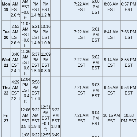
AM
6:00
Mon
AM
PM
PM
7:22 AM
8:06 AM
6:57 PM
EST
PM
19
EST
EST
EST
EST
EST
EST
−0.8
EST
2.6 ft
1.4 ft
1.2 ft
ft
11:07
2:53
5:21
10:16
AM
6:01
Tue
AM
PM
PM
7:22 AM
8:41 AM
7:56 PM
EST
PM
20
EST
EST
EST
EST
EST
EST
−0.8
EST
2.6 ft
1.4 ft
1.0 ft
ft
11:36
3:40
5:37
11:09
AM
6:02
Wed
AM
PM
PM
7:22 AM
9:14 AM
8:55 PM
EST
PM
21
EST
EST
EST
EST
EST
EST
−0.6
EST
2.4 ft
1.5 ft
0.8 ft
ft
12:04
4:29
5:58
PM
6:03
Thu
AM
PM
7:21 AM
9:45 AM
9:54 PM
EST
PM
22
EST
EST
EST
EST
EST
−0.4
EST
2.2 ft
1.7 ft
ft
12:31
12:06
5:22
6:22
PM
6:04
Fri
AM
AM
PM
7:21 AM
10:15 AM
10:53
EST
PM
23
EST
EST
EST
EST
EST
PM EST
−0.1
EST
0.5 ft
1.9 ft
1.8 ft
ft
1:08
6:22
12:55
6:49