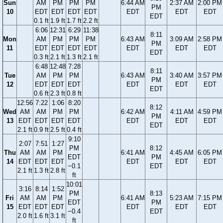
Sun
AM
PM
PM
PM
6:44 AM
2:37 AM
2:00 PM
PM
10
EDT
EDT
EDT
EDT
EDT
EDT
EDT
EDT
0.1 ft
1.9 ft
1.7 ft
2.2 ft
6:06
12:31
6:29
11:38
8:11
Mon
AM
PM
PM
PM
6:43 AM
3:09 AM
2:58 PM
PM
11
EDT
EDT
EDT
EDT
EDT
EDT
EDT
EDT
0.3 ft
2.1 ft
1.3 ft
2.1 ft
6:48
12:48
7:28
8:11
Tue
AM
PM
PM
6:43 AM
3:40 AM
3:57 PM
PM
12
EDT
EDT
EDT
EDT
EDT
EDT
EDT
0.6 ft
2.3 ft
0.8 ft
12:56
7:22
1:06
8:20
8:12
Wed
AM
AM
PM
PM
6:42 AM
4:11 AM
4:59 PM
PM
13
EDT
EDT
EDT
EDT
EDT
EDT
EDT
EDT
2.1 ft
0.9 ft
2.5 ft
0.4 ft
9:10
2:07
7:51
1:27
PM
8:12
Thu
AM
AM
PM
6:41 AM
4:45 AM
6:05 PM
EDT
PM
14
EDT
EDT
EDT
EDT
EDT
EDT
−0.1
EDT
2.1 ft
1.3 ft
2.8 ft
ft
10:01
3:16
8:14
1:52
PM
8:13
Fri
AM
AM
PM
6:41 AM
5:23 AM
7:15 PM
EDT
PM
15
EDT
EDT
EDT
EDT
EDT
EDT
−0.4
EDT
2.0 ft
1.6 ft
3.1 ft
ft