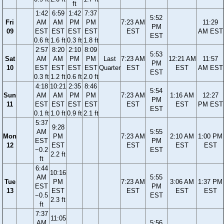
ft
1:42
6:59
1:42
7:37
5:52
Fri
AM
AM
PM
PM
7:23 AM
11:29
PM
09
EST
EST
EST
EST
EST
AM EST
EST
0.6 ft
1.6 ft
0.3 ft
1.8 ft
2:57
8:20
2:10
8:09
5:53
Sat
AM
AM
PM
PM
Last
7:23 AM
12:21 AM
11:57
PM
10
EST
EST
EST
EST
Quarter
EST
EST
AM EST
EST
0.3 ft
1.2 ft
0.6 ft
2.0 ft
4:18
10:21
2:35
8:46
5:54
Sun
AM
AM
PM
PM
7:23 AM
1:16 AM
12:27
PM
11
EST
EST
EST
EST
EST
EST
PM EST
EST
0.1 ft
1.0 ft
0.9 ft
2.1 ft
5:37
9:28
AM
5:55
Mon
PM
7:23 AM
2:10 AM
1:00 PM
EST
PM
12
EST
EST
EST
EST
−0.2
EST
2.2 ft
ft
6:44
10:16
AM
5:55
Tue
PM
7:23 AM
3:06 AM
1:37 PM
EST
PM
13
EST
EST
EST
EST
−0.5
EST
2.3 ft
ft
7:37
11:05
AM
5:56