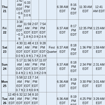
2:42
6:33
AM
8:16
Thu
PM
6:38 AM
11:30 AM
12:41
EDT
PM
21
EDT
EDT
EDT
AM EDT
−0.6
EDT
3.0 ft
ft
3:38
11:59
2:07
7:54
AM
8:17
Fri
AM
PM
PM
6:37 AM
12:35 PM
1:23 AM
EDT
PM
22
EDT
EDT
EDT
EDT
EDT
EDT
−0.3
EDT
1.8 ft
2.0 ft
2.6 ft
ft
4:30
11:48
4:13
9:28
8:18
Sat
AM
AM
PM
PM
First
6:37 AM
1:36 PM
1:59 AM
PM
23
EDT
EDT
EDT
EDT
Quarter
EDT
EDT
EDT
EDT
0.0 ft
1.9 ft
1.7 ft
2.3 ft
5:17
11:56
5:57
11:07
8:18
Sun
AM
AM
PM
PM
6:37 AM
2:34 PM
2:31 AM
PM
24
EDT
EDT
EDT
EDT
EDT
EDT
EDT
EDT
0.4 ft
2.1 ft
1.3 ft
2.0 ft
5:58
12:13
7:14
8:19
Mon
AM
PM
PM
6:36 AM
3:30 PM
3:01 AM
PM
25
EDT
EDT
EDT
EDT
EDT
EDT
EDT
0.7 ft
2.3 ft
0.9 ft
12:40
6:32
12:34
8:10
8:19
Tue
AM
AM
PM
PM
6:36 AM
4:25 PM
3:29 AM
PM
26
EDT
EDT
EDT
EDT
EDT
EDT
EDT