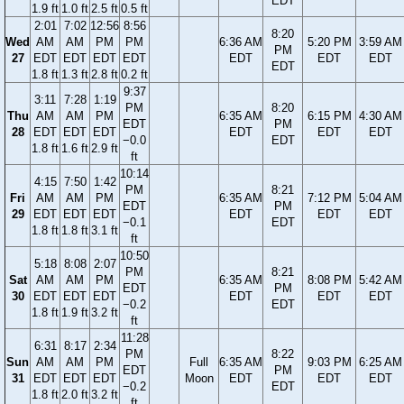
EDT
1.9 ft
1.0 ft
2.5 ft
0.5 ft
2:01
7:02
12:56
8:56
8:20
Wed
AM
AM
PM
PM
6:36 AM
5:20 PM
3:59 AM
PM
27
EDT
EDT
EDT
EDT
EDT
EDT
EDT
EDT
1.8 ft
1.3 ft
2.8 ft
0.2 ft
9:37
3:11
7:28
1:19
PM
8:20
Thu
AM
AM
PM
6:35 AM
6:15 PM
4:30 AM
EDT
PM
28
EDT
EDT
EDT
EDT
EDT
EDT
−0.0
EDT
1.8 ft
1.6 ft
2.9 ft
ft
10:14
4:15
7:50
1:42
PM
8:21
Fri
AM
AM
PM
6:35 AM
7:12 PM
5:04 AM
EDT
PM
29
EDT
EDT
EDT
EDT
EDT
EDT
−0.1
EDT
1.8 ft
1.8 ft
3.1 ft
ft
10:50
5:18
8:08
2:07
PM
8:21
Sat
AM
AM
PM
6:35 AM
8:08 PM
5:42 AM
EDT
PM
30
EDT
EDT
EDT
EDT
EDT
EDT
−0.2
EDT
1.8 ft
1.9 ft
3.2 ft
ft
11:28
6:31
8:17
2:34
PM
8:22
Sun
AM
AM
PM
Full
6:35 AM
9:03 PM
6:25 AM
EDT
PM
31
EDT
EDT
EDT
Moon
EDT
EDT
EDT
−0.2
EDT
1.8 ft
2.0 ft
3.2 ft
ft