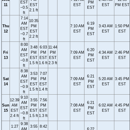
EST
PM
11
EST
EST
EST
PM EST
−0.5
EST
2.1 ft
ft
7:14
10:35
AM
6:19
Thu
PM
7:10 AM
3:43 AM
1:50 PM
EST
PM
12
EST
EST
EST
EST
−0.7
EST
2.2 ft
ft
8:00
3:48
6:03
11:44
AM
6:20
Fri
PM
PM
PM
7:09 AM
4:34 AM
2:46 PM
EST
PM
13
EST
EST
EST
EST
EST
EST
−0.8
EST
1.5 ft
1.6 ft
2.3 ft
ft
8:38
3:53
7:07
AM
6:21
Sat
PM
PM
7:09 AM
5:20 AM
3:45 PM
EST
PM
14
EST
EST
EST
EST
EST
−0.9
EST
1.5 ft
1.4 ft
ft
9:10
12:39
3:55
7:56
AM
6:21
Sun
AM
PM
PM
7:08 AM
6:02 AM
4:45 PM
EST
PM
15
EST
EST
EST
EST
EST
EST
−0.8
EST
2.4 ft
1.5 ft
1.3 ft
ft
9:38
1:27
3:55
8:42
AM
6:22