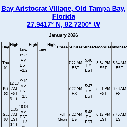
Bay Aristocrat Village, Old Tampa Bay,
Florida
27.9417° N, 82.7200° W
January 2026
High
High
High
Day
Phase
Sunrise
Sunset
Moonrise
Moonset
Low
Low
8:23
AM
5:46
Thu
7:22 AM
3:54 PM
5:34 AM
EST
PM
01
EST
EST
EST
−1.2
EST
ft
9:15
12:13
AM
5:47
Fri
AM
7:22 AM
5:01 PM
6:43 AM
EST
PM
02
EST
EST
EST
EST
−1.3
EST
3.1 ft
ft
10:04
1:06
AM
5:48
Sat
AM
Full
7:22 AM
6:12 PM
7:45 AM
EST
PM
03
EST
Moon
EST
EST
EST
−1.3
EST
3.1 ft