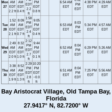
Mon
AM
AM
PM
6:54 AM
4:38 PM
4:29 AM
EDT
PM
27
EDT
EDT
EDT
EDT
EDT
EDT
2.2
EDT
2.2 ft
0.4 ft
0.8 ft
ft
1:58
1:52
8:09
9:05
PM
8:03
Tue
AM
AM
PM
6:53 AM
5:34 PM
4:57 AM
EDT
PM
28
EDT
EDT
EDT
EDT
EDT
EDT
2.4
EDT
2.1 ft
0.7 ft
0.4 ft
ft
2:12
2:49
8:32
9:44
PM
8:04
Wed
AM
AM
PM
6:52 AM
6:29 PM
5:26 AM
EDT
PM
29
EDT
EDT
EDT
EDT
EDT
EDT
2.7
EDT
2.0 ft
1.0 ft
0.1 ft
ft
2:29
10:20
3:38
8:52
PM
PM
8:04
Thu
AM
AM
6:51 AM
7:25 PM
5:56 AM
EDT
EDT
PM
30
EDT
EDT
EDT
EDT
EDT
2.8
−0.0
EDT
1.9 ft
1.3 ft
ft
ft
Bay Aristocrat Village, Old Tampa Bay,
Florida
27.9417° N, 82.7200° W