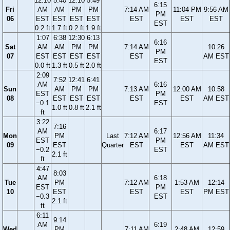
12:10
5:40
12:10
5:49
6:15
Fri
AM
AM
PM
PM
7:14 AM
11:04 PM
9:56 AM
PM
06
EST
EST
EST
EST
EST
EST
EST
EST
0.2 ft
1.7 ft
0.2 ft
1.9 ft
1:07
6:38
12:30
6:13
6:16
Sat
AM
AM
PM
PM
7:14 AM
10:26
PM
07
EST
EST
EST
EST
EST
AM EST
EST
0.0 ft
1.3 ft
0.5 ft
2.0 ft
2:09
7:52
12:41
6:41
AM
6:16
Sun
AM
PM
PM
7:13 AM
12:00 AM
10:58
EST
PM
08
EST
EST
EST
EST
EST
AM EST
−0.1
EST
1.0 ft
0.8 ft
2.1 ft
ft
3:22
7:16
AM
6:17
Mon
PM
Last
7:12 AM
12:56 AM
11:34
EST
PM
09
EST
Quarter
EST
EST
AM EST
−0.2
EST
2.1 ft
ft
4:47
8:03
AM
6:18
Tue
PM
7:12 AM
1:53 AM
12:14
EST
PM
10
EST
EST
EST
PM EST
−0.3
EST
2.1 ft
ft
6:11
9:14
AM
6:19
Wed
PM
7:11 AM
2:48 AM
12:59