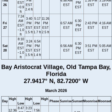
Thu
PM
6:58 AM
1:35 PM
3:19 AM
EST
PM
26
EST
EST
EST
EST
−0.9
EST
2.4 ft
ft
7:24
3:40
5:17
11:26
AM
6:30
Fri
PM
PM
PM
6:57 AM
2:43 PM
4:16 AM
EST
PM
27
EST
EST
EST
EST
EST
EST
−1.0
EST
1.5 ft
1.7 ft
2.5 ft
ft
8:10
3:24
6:54
AM
6:30
Sat
PM
PM
6:56 AM
3:51 PM
5:05 AM
EST
PM
28
EST
EST
EST
EST
EST
−1.0
EST
1.5 ft
1.4 ft
ft
Bay Aristocrat Village, Old Tampa Bay,
Florida
27.9417° N, 82.7200° W
March 2026
High
High
High
Day
Phase
Sunrise
Sunset
Moonrise
Moonset
Low
Low
8:47
3:23
12:36
7:56