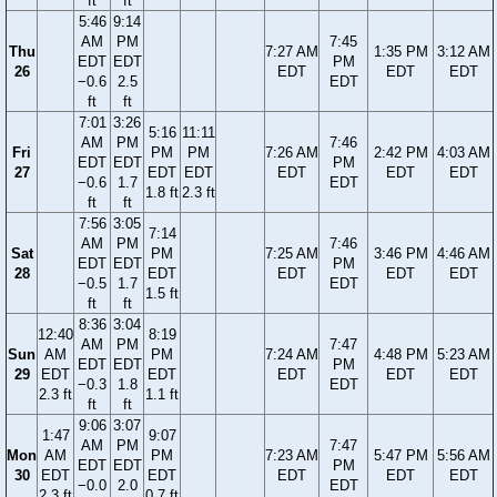
ft
ft
5:46
9:14
AM
PM
7:45
Thu
7:27 AM
1:35 PM
3:12 AM
EDT
EDT
PM
26
EDT
EDT
EDT
−0.6
2.5
EDT
ft
ft
7:01
3:26
5:16
11:11
AM
PM
7:46
Fri
PM
PM
7:26 AM
2:42 PM
4:03 AM
EDT
EDT
PM
27
EDT
EDT
EDT
EDT
EDT
−0.6
1.7
EDT
1.8 ft
2.3 ft
ft
ft
7:56
3:05
7:14
AM
PM
7:46
Sat
PM
7:25 AM
3:46 PM
4:46 AM
EDT
EDT
PM
28
EDT
EDT
EDT
EDT
−0.5
1.7
EDT
1.5 ft
ft
ft
8:36
3:04
12:40
8:19
AM
PM
7:47
Sun
AM
PM
7:24 AM
4:48 PM
5:23 AM
EDT
EDT
PM
29
EDT
EDT
EDT
EDT
EDT
−0.3
1.8
EDT
2.3 ft
1.1 ft
ft
ft
9:06
3:07
1:47
9:07
AM
PM
7:47
Mon
AM
PM
7:23 AM
5:47 PM
5:56 AM
EDT
EDT
PM
30
EDT
EDT
EDT
EDT
EDT
−0.0
2.0
EDT
2.3 ft
0.7 ft