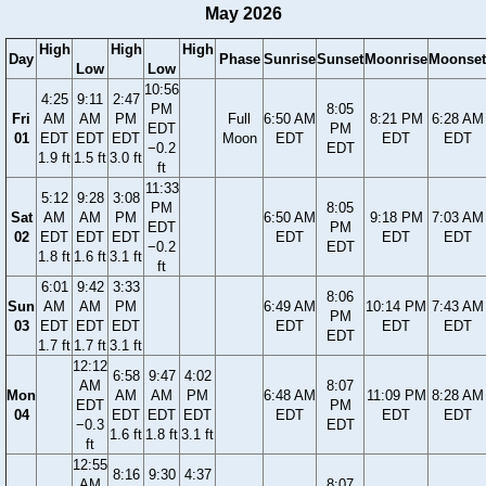
May 2026
High
High
High
Day
Phase
Sunrise
Sunset
Moonrise
Moonset
Low
Low
10:56
4:25
9:11
2:47
PM
8:05
Fri
AM
AM
PM
Full
6:50 AM
8:21 PM
6:28 AM
EDT
PM
01
EDT
EDT
EDT
Moon
EDT
EDT
EDT
−0.2
EDT
1.9 ft
1.5 ft
3.0 ft
ft
11:33
5:12
9:28
3:08
PM
8:05
Sat
AM
AM
PM
6:50 AM
9:18 PM
7:03 AM
EDT
PM
02
EDT
EDT
EDT
EDT
EDT
EDT
−0.2
EDT
1.8 ft
1.6 ft
3.1 ft
ft
6:01
9:42
3:33
8:06
Sun
AM
AM
PM
6:49 AM
10:14 PM
7:43 AM
PM
03
EDT
EDT
EDT
EDT
EDT
EDT
EDT
1.7 ft
1.7 ft
3.1 ft
12:12
6:58
9:47
4:02
AM
8:07
Mon
AM
AM
PM
6:48 AM
11:09 PM
8:28 AM
EDT
PM
04
EDT
EDT
EDT
EDT
EDT
EDT
−0.3
EDT
1.6 ft
1.8 ft
3.1 ft
ft
12:55
8:16
9:30
4:37
AM
8:07