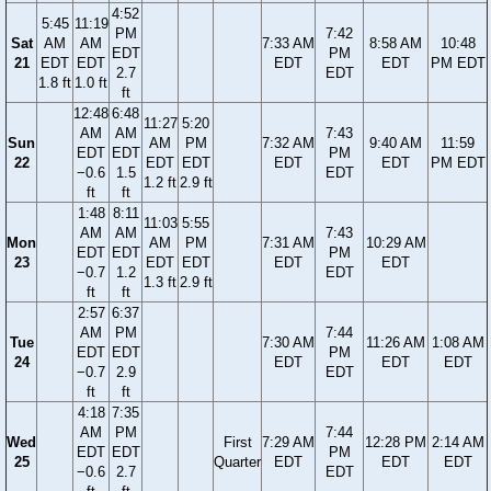
4:52
5:45
11:19
PM
7:42
Sat
AM
AM
7:33 AM
8:58 AM
10:48
EDT
PM
21
EDT
EDT
EDT
EDT
PM EDT
2.7
EDT
1.8 ft
1.0 ft
ft
12:48
6:48
11:27
5:20
AM
AM
7:43
Sun
AM
PM
7:32 AM
9:40 AM
11:59
EDT
EDT
PM
22
EDT
EDT
EDT
EDT
PM EDT
−0.6
1.5
EDT
1.2 ft
2.9 ft
ft
ft
1:48
8:11
11:03
5:55
AM
AM
7:43
Mon
AM
PM
7:31 AM
10:29 AM
EDT
EDT
PM
23
EDT
EDT
EDT
EDT
−0.7
1.2
EDT
1.3 ft
2.9 ft
ft
ft
2:57
6:37
AM
PM
7:44
Tue
7:30 AM
11:26 AM
1:08 AM
EDT
EDT
PM
24
EDT
EDT
EDT
−0.7
2.9
EDT
ft
ft
4:18
7:35
AM
PM
7:44
Wed
First
7:29 AM
12:28 PM
2:14 AM
EDT
EDT
PM
25
Quarter
EDT
EDT
EDT
−0.6
2.7
EDT