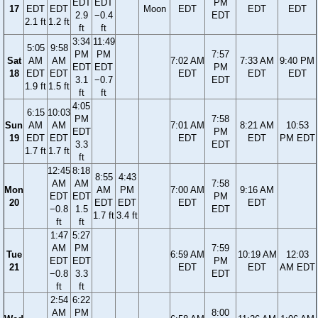
EDT
EDT
PM
17
EDT
EDT
Moon
EDT
EDT
EDT
2.9
−0.4
EDT
2.1 ft
1.2 ft
ft
ft
3:34
11:49
5:05
9:58
PM
PM
7:57
Sat
AM
AM
7:02 AM
7:33 AM
9:40 PM
EDT
EDT
PM
18
EDT
EDT
EDT
EDT
EDT
3.1
−0.7
EDT
1.9 ft
1.5 ft
ft
ft
4:05
6:15
10:03
PM
7:58
Sun
AM
AM
7:01 AM
8:21 AM
10:53
EDT
PM
19
EDT
EDT
EDT
EDT
PM EDT
3.3
EDT
1.7 ft
1.7 ft
ft
12:45
8:18
8:55
4:43
AM
AM
7:58
Mon
AM
PM
7:00 AM
9:16 AM
EDT
EDT
PM
20
EDT
EDT
EDT
EDT
−0.8
1.5
EDT
1.7 ft
3.4 ft
ft
ft
1:47
5:27
AM
PM
7:59
Tue
6:59 AM
10:19 AM
12:03
EDT
EDT
PM
21
EDT
EDT
AM EDT
−0.8
3.3
EDT
ft
ft
2:54
6:22
AM
PM
8:00