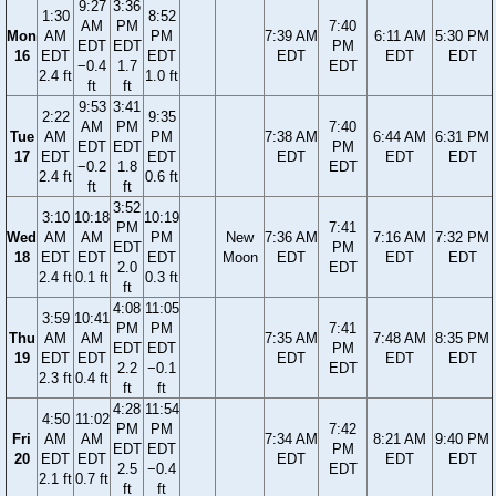
9:27
3:36
1:30
8:52
AM
PM
7:40
Mon
AM
PM
7:39 AM
6:11 AM
5:30 PM
EDT
EDT
PM
16
EDT
EDT
EDT
EDT
EDT
−0.4
1.7
EDT
2.4 ft
1.0 ft
ft
ft
9:53
3:41
2:22
9:35
AM
PM
7:40
Tue
AM
PM
7:38 AM
6:44 AM
6:31 PM
EDT
EDT
PM
17
EDT
EDT
EDT
EDT
EDT
−0.2
1.8
EDT
2.4 ft
0.6 ft
ft
ft
3:52
3:10
10:18
10:19
PM
7:41
Wed
AM
AM
PM
New
7:36 AM
7:16 AM
7:32 PM
EDT
PM
18
EDT
EDT
EDT
Moon
EDT
EDT
EDT
2.0
EDT
2.4 ft
0.1 ft
0.3 ft
ft
4:08
11:05
3:59
10:41
PM
PM
7:41
Thu
AM
AM
7:35 AM
7:48 AM
8:35 PM
EDT
EDT
PM
19
EDT
EDT
EDT
EDT
EDT
2.2
−0.1
EDT
2.3 ft
0.4 ft
ft
ft
4:28
11:54
4:50
11:02
PM
PM
7:42
Fri
AM
AM
7:34 AM
8:21 AM
9:40 PM
EDT
EDT
PM
20
EDT
EDT
EDT
EDT
EDT
2.5
−0.4
EDT
2.1 ft
0.7 ft
ft
ft