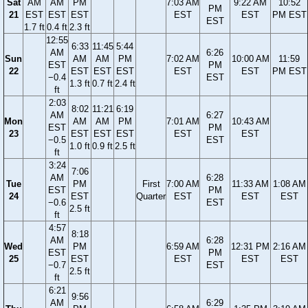
Sat
AM
AM
PM
7:03 AM
9:22 AM
10:52
PM
21
EST
EST
EST
EST
EST
PM EST
EST
1.7 ft
0.4 ft
2.3 ft
12:55
6:33
11:45
5:44
AM
6:26
Sun
AM
AM
PM
7:02 AM
10:00 AM
11:59
EST
PM
22
EST
EST
EST
EST
EST
PM EST
−0.4
EST
1.3 ft
0.7 ft
2.4 ft
ft
2:03
8:02
11:21
6:19
AM
6:27
Mon
AM
AM
PM
7:01 AM
10:43 AM
EST
PM
23
EST
EST
EST
EST
EST
−0.5
EST
1.0 ft
0.9 ft
2.5 ft
ft
3:24
7:06
AM
6:28
Tue
PM
First
7:00 AM
11:33 AM
1:08 AM
EST
PM
24
EST
Quarter
EST
EST
EST
−0.6
EST
2.5 ft
ft
4:57
8:18
AM
6:28
Wed
PM
6:59 AM
12:31 PM
2:16 AM
EST
PM
25
EST
EST
EST
EST
−0.7
EST
2.5 ft
ft
6:21
9:56
AM
6:29