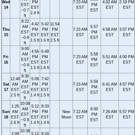
Wed
PM
7:23 AM
4:02 AM
2:19 PM
EST
PM
14
EST
EST
EST
EST
−0.7
EST
2.4 ft
ft
8:22
4:42
5:42
11:54
AM
5:57
Thu
PM
PM
PM
7:23 AM
4:58 AM
3:07 PM
EST
PM
15
EST
EST
EST
EST
EST
EST
−0.8
EST
1.5 ft
1.6 ft
2.5 ft
ft
9:00
4:56
6:49
AM
5:58
Fri
PM
PM
7:23 AM
5:51 AM
4:00 PM
EST
PM
16
EST
EST
EST
EST
EST
−0.9
EST
1.5 ft
1.6 ft
ft
9:36
12:40
5:09
7:42
AM
5:59
Sat
AM
PM
PM
7:23 AM
6:41 AM
4:57 PM
EST
PM
17
EST
EST
EST
EST
EST
EST
−0.9
EST
2.5 ft
1.4 ft
1.5 ft
ft
10:08
1:25
5:12
8:33
AM
6:00
Sun
AM
PM
PM
New
7:22 AM
7:26 AM
5:57 PM
EST
PM
18
EST
EST
EST
Moon
EST
EST
EST
−0.9
EST
2.6 ft
1.4 ft
1.4 ft
ft
10:38
2:09
5:12
9:24