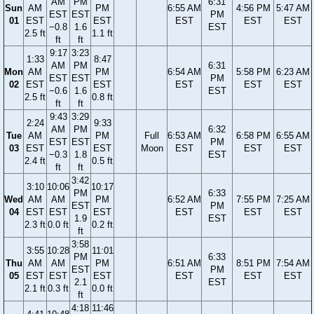
AM
PM
6:31
Sun
AM
PM
6:55 AM
4:56 PM
5:47 AM
EST
EST
PM
01
EST
EST
EST
EST
EST
−0.8
1.6
EST
2.5 ft
1.1 ft
ft
ft
9:17
3:23
1:33
8:47
AM
PM
6:31
Mon
AM
PM
6:54 AM
5:58 PM
6:23 AM
EST
EST
PM
02
EST
EST
EST
EST
EST
−0.6
1.6
EST
2.5 ft
0.8 ft
ft
ft
9:43
3:29
2:24
9:33
AM
PM
6:32
Tue
AM
PM
Full
6:53 AM
6:58 PM
6:55 AM
EST
EST
PM
03
EST
EST
Moon
EST
EST
EST
−0.3
1.8
EST
2.4 ft
0.5 ft
ft
ft
3:42
3:10
10:06
10:17
PM
6:33
Wed
AM
AM
PM
6:52 AM
7:55 PM
7:25 AM
EST
PM
04
EST
EST
EST
EST
EST
EST
1.9
EST
2.3 ft
0.0 ft
0.2 ft
ft
3:58
3:55
10:28
11:01
PM
6:33
Thu
AM
AM
PM
6:51 AM
8:51 PM
7:54 AM
EST
PM
05
EST
EST
EST
EST
EST
EST
2.1
EST
2.1 ft
0.3 ft
0.0 ft
ft
4:18
11:46