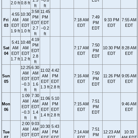
2.5
−0.0
EDT
2.0 ft
0.8 ft
ft
ft
3:58
11:45
4:55
10:30
PM
PM
7:49
Fri
AM
AM
7:18 AM
9:33 PM
7:55 AM
EDT
EDT
PM
03
EDT
EDT
EDT
EDT
EDT
2.7
−0.2
EDT
1.9 ft
1.0 ft
ft
ft
4:19
5:41
10:48
PM
7:50
Sat
AM
AM
7:17 AM
10:30 PM
8:28 AM
EDT
PM
04
EDT
EDT
EDT
EDT
EDT
2.8
EDT
1.7 ft
1.2 ft
ft
12:25
6:30
11:02
4:42
AM
AM
7:50
Sun
AM
PM
7:16 AM
11:26 PM
9:05 AM
EDT
EDT
PM
05
EDT
EDT
EDT
EDT
EDT
−0.3
1.6
EDT
1.3 ft
2.8 ft
ft
ft
1:09
7:30
11:06
5:10
AM
AM
7:51
Mon
AM
PM
7:15 AM
9:46 AM
EDT
EDT
PM
06
EDT
EDT
EDT
EDT
−0.3
1.4
EDT
1.4 ft
2.8 ft
ft
ft
2:00
9:03
10:30
5:43
AM
AM
7:51
Tue
AM
PM
7:14 AM
12:23 AM
10:33
EDT
EDT
PM
07
EDT
EDT
EDT
EDT
AM EDT