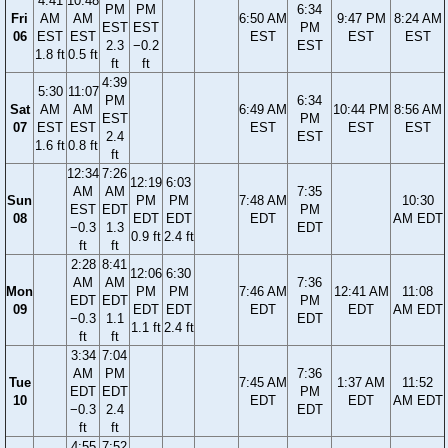
4:41
10:48
PM
PM
6:34
Fri
AM
AM
6:50 AM
9:47 PM
8:24 AM
EST
EST
PM
06
EST
EST
EST
EST
EST
2.3
−0.2
EST
1.8 ft
0.5 ft
ft
ft
4:39
5:30
11:07
PM
6:34
Sat
AM
AM
6:49 AM
10:44 PM
8:56 AM
EST
PM
07
EST
EST
EST
EST
EST
2.4
EST
1.6 ft
0.8 ft
ft
12:34
7:26
12:19
6:03
AM
AM
7:35
Sun
PM
PM
7:48 AM
10:30
EST
EDT
PM
08
EDT
EDT
EDT
AM EDT
−0.3
1.3
EDT
0.9 ft
2.4 ft
ft
ft
2:28
8:41
12:06
6:30
AM
AM
7:36
Mon
PM
PM
7:46 AM
12:41 AM
11:08
EDT
EDT
PM
09
EDT
EDT
EDT
EDT
AM EDT
−0.3
1.1
EDT
1.1 ft
2.4 ft
ft
ft
3:34
7:04
AM
PM
7:36
Tue
7:45 AM
1:37 AM
11:52
EDT
EDT
PM
10
EDT
EDT
AM EDT
−0.3
2.4
EDT
ft
ft
4:55
7:52