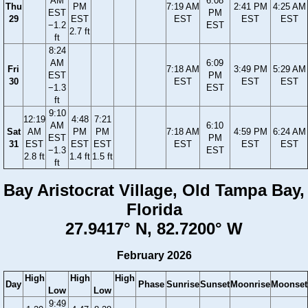
AM
6:08
Thu
PM
7:19 AM
2:41 PM
4:25 AM
EST
PM
29
EST
EST
EST
EST
−1.2
EST
2.7 ft
ft
8:24
AM
6:09
Fri
7:18 AM
3:49 PM
5:29 AM
EST
PM
30
EST
EST
EST
−1.3
EST
ft
9:10
12:19
4:48
7:21
AM
6:10
Sat
AM
PM
PM
7:18 AM
4:59 PM
6:24 AM
EST
PM
31
EST
EST
EST
EST
EST
EST
−1.3
EST
2.8 ft
1.4 ft
1.5 ft
ft
Bay Aristocrat Village, Old Tampa Bay,
Florida
27.9417° N, 82.7200° W
February 2026
High
High
High
Day
Phase
Sunrise
Sunset
Moonrise
Moonset
Low
Low
9:49