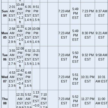
ft
10:49
2:01
6:35
8:51
AM
5:49
Sun
AM
PM
PM
7:23 AM
7:23 PM
8:37 AM
EST
PM
04
EST
EST
EST
EST
EST
EST
−1.2
EST
3.1 ft
1.4 ft
1.5 ft
ft
11:31
2:58
6:28
10:09
AM
5:49
Mon
AM
PM
PM
7:23 AM
8:30 PM
9:21 AM
EST
PM
05
EST
EST
EST
EST
EST
EST
−1.0
EST
2.9 ft
1.4 ft
1.4 ft
ft
12:08
3:55
6:32
11:21
PM
5:50
Tue
AM
PM
PM
7:23 AM
9:32 PM
9:58 AM
EST
PM
06
EST
EST
EST
EST
EST
EST
−0.7
EST
2.7 ft
1.5 ft
1.1 ft
ft
12:42
4:53
6:48
PM
5:51
Wed
AM
PM
7:23 AM
10:31 PM
10:31
EST
PM
07
EST
EST
EST
EST
AM EST
−0.4
EST
2.3 ft
1.6 ft
ft
1:13
12:31
5:52
7:10
PM
5:52
Thu
AM
AM
PM
7:23 AM
11:27 PM
11:00
EST
PM
08
EST
EST
EST
EST
EST
AM EST
−0.0
EST
0.9 ft
2.0 ft
1.7 ft