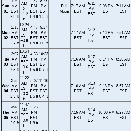
1:20
4:47
8:28
AM
6:11
Sun
AM
PM
PM
Full
7:17 AM
6:08 PM
7:11 AM
EST
PM
01
EST
EST
EST
Moon
EST
EST
EST
−1.2
EST
2.8 ft
1.4 ft
1.3 ft
ft
10:24
2:15
4:47
9:27
AM
6:12
Mon
AM
PM
PM
7:17 AM
7:13 PM
7:51 AM
EST
PM
02
EST
EST
EST
EST
EST
EST
−0.9
EST
2.7 ft
1.4 ft
1.0 ft
ft
10:54
3:07
4:53
10:23
AM
6:12
Tue
AM
PM
PM
7:16 AM
8:14 PM
8:26 AM
EST
PM
03
EST
EST
EST
EST
EST
EST
−0.6
EST
2.5 ft
1.5 ft
0.7 ft
ft
11:22
3:58
5:07
11:16
AM
6:13
Wed
AM
PM
PM
7:16 AM
9:13 PM
8:57 AM
EST
PM
04
EST
EST
EST
EST
EST
EST
−0.3
EST
2.3 ft
1.6 ft
0.4 ft
ft
11:47
4:48
5:26
AM
6:14
Thu
AM
PM
7:15 AM
10:09 PM
9:27 AM
EST
PM
05
EST
EST
EST
EST
EST
−0.0
EST
2.0 ft
1.8 ft
ft