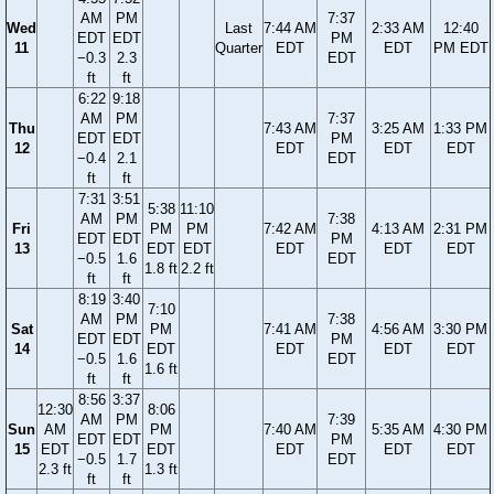
AM
PM
7:37
Wed
Last
7:44 AM
2:33 AM
12:40
EDT
EDT
PM
11
Quarter
EDT
EDT
PM EDT
−0.3
2.3
EDT
ft
ft
6:22
9:18
AM
PM
7:37
Thu
7:43 AM
3:25 AM
1:33 PM
EDT
EDT
PM
12
EDT
EDT
EDT
−0.4
2.1
EDT
ft
ft
7:31
3:51
5:38
11:10
AM
PM
7:38
Fri
PM
PM
7:42 AM
4:13 AM
2:31 PM
EDT
EDT
PM
13
EDT
EDT
EDT
EDT
EDT
−0.5
1.6
EDT
1.8 ft
2.2 ft
ft
ft
8:19
3:40
7:10
AM
PM
7:38
Sat
PM
7:41 AM
4:56 AM
3:30 PM
EDT
EDT
PM
14
EDT
EDT
EDT
EDT
−0.5
1.6
EDT
1.6 ft
ft
ft
8:56
3:37
12:30
8:06
AM
PM
7:39
Sun
AM
PM
7:40 AM
5:35 AM
4:30 PM
EDT
EDT
PM
15
EDT
EDT
EDT
EDT
EDT
−0.5
1.7
EDT
2.3 ft
1.3 ft
ft
ft