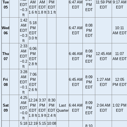
Tue
AM
AM
PM
6:47 AM
11:59 PM
9:17 AM
EDT
PM
05
EDT
EDT
EDT
EDT
EDT
EDT
−0.3
EDT
1.6 ft
1.8 ft
3.1 ft
ft
1:42
5:18
AM
8:08
Wed
PM
6:47 AM
10:11
EDT
PM
06
EDT
EDT
AM EDT
−0.3
EDT
3.0 ft
ft
2:33
6:06
AM
8:08
Thu
PM
6:46 AM
12:45 AM
11:07
EDT
PM
07
EDT
EDT
EDT
AM EDT
−0.2
EDT
2.8 ft
ft
3:28
7:06
AM
8:09
Fri
PM
6:45 AM
1:27 AM
12:05
EDT
PM
08
EDT
EDT
EDT
PM EDT
−0.1
EDT
2.6 ft
ft
4:25
12:24
3:37
8:30
AM
8:09
Sat
PM
PM
PM
Last
6:44 AM
2:04 AM
1:02 PM
EDT
PM
09
EDT
EDT
EDT
Quarter
EDT
EDT
EDT
−0.0
EDT
1.8 ft
1.9 ft
2.4 ft
ft
5:18
12:19
5:15
10:08
8:10