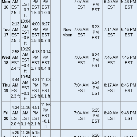
Mon
AM
PM
PM
7:07 AM
6:40 AM
5:46 PM
EST
PM
16
EST
EST
EST
EST
EST
EST
−0.7
EST
2.5 ft
1.5 ft
1.0 ft
ft
10:04
2:13
4:00
9:27
AM
6:23
Tue
AM
PM
PM
New
7:06 AM
7:14 AM
6:46 PM
EST
PM
17
EST
EST
EST
Moon
EST
EST
EST
−0.6
EST
2.5 ft
1.5 ft
0.7 ft
ft
10:29
2:58
4:13
10:14
AM
6:24
Wed
AM
PM
PM
7:05 AM
7:46 AM
7:46 PM
EST
PM
18
EST
EST
EST
EST
EST
EST
−0.4
EST
2.4 ft
1.7 ft
0.4 ft
ft
10:54
3:44
4:31
11:03
AM
6:24
Thu
AM
PM
PM
7:04 AM
8:17 AM
8:46 PM
EST
PM
19
EST
EST
EST
EST
EST
EST
−0.1
EST
2.3 ft
1.9 ft
0.1 ft
ft
11:56
4:34
11:16
4:51
PM
6:25
Fri
AM
AM
PM
7:04 AM
8:49 AM
9:48 PM
EST
PM
20
EST
EST
EST
EST
EST
EST
−0.1
EST
2.0 ft
0.1 ft
2.1 ft
ft
5:29
11:36
5:15
6:26