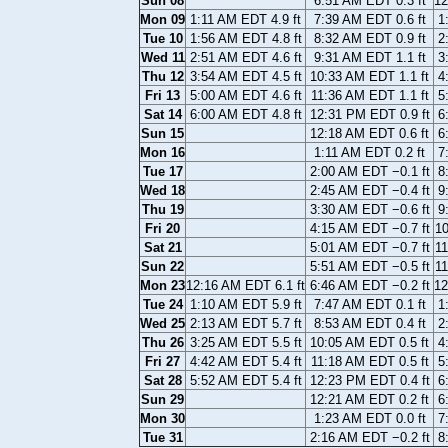
Sun 08
6:51 AM EDT 0.3 ft
12
Mon 09
1:11 AM EDT 4.9 ft
7:39 AM EDT 0.6 ft
1
Tue 10
1:56 AM EDT 4.8 ft
8:32 AM EDT 0.9 ft
2
Wed 11
2:51 AM EDT 4.6 ft
9:31 AM EDT 1.1 ft
3
Thu 12
3:54 AM EDT 4.5 ft
10:33 AM EDT 1.1 ft
4
Fri 13
5:00 AM EDT 4.6 ft
11:36 AM EDT 1.1 ft
5
Sat 14
6:00 AM EDT 4.8 ft
12:31 PM EDT 0.9 ft
6
Sun 15
12:18 AM EDT 0.6 ft
6
Mon 16
1:11 AM EDT 0.2 ft
7
Tue 17
2:00 AM EDT −0.1 ft
8
Wed 18
2:45 AM EDT −0.4 ft
9
Thu 19
3:30 AM EDT −0.6 ft
9
Fri 20
4:15 AM EDT −0.7 ft
10
Sat 21
5:01 AM EDT −0.7 ft
11
Sun 22
5:51 AM EDT −0.5 ft
11
Mon 23
12:16 AM EDT 6.1 ft
6:46 AM EDT −0.2 ft
12
Tue 24
1:10 AM EDT 5.9 ft
7:47 AM EDT 0.1 ft
1
Wed 25
2:13 AM EDT 5.7 ft
8:53 AM EDT 0.4 ft
2
Thu 26
3:25 AM EDT 5.5 ft
10:05 AM EDT 0.5 ft
4
Fri 27
4:42 AM EDT 5.4 ft
11:18 AM EDT 0.5 ft
5
Sat 28
5:52 AM EDT 5.4 ft
12:23 PM EDT 0.4 ft
6
Sun 29
12:21 AM EDT 0.2 ft
6
Mon 30
1:23 AM EDT 0.0 ft
7
Tue 31
2:16 AM EDT −0.2 ft
8