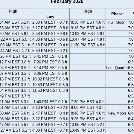
February 2026
High
High
Phase
Low
04 AM EST 6.1 ft
2:33 PM EST −0.7 ft
8:30 PM EST 4.6 ft
Full Moon
7:
53 AM EST 6.1 ft
3:17 PM EST −0.8 ft
9:18 PM EST 4.8 ft
7:
39 AM EST 5.9 ft
3:58 PM EST −0.8 ft
10:03 PM EST 4.9 ft
7:
:22 AM EST 5.5 ft
4:38 PM EST −0.6 ft
10:47 PM EST 4.9 ft
7:
:03 AM EST 5.1 ft
5:18 PM EST −0.4 ft
11:30 PM EST 4.8 ft
7:
:44 AM EST 4.7 ft
5:59 PM EST −0.2 ft
7:
:26 PM EST 4.2 ft
6:41 PM EST 0.1 ft
7:
12 PM EST 3.8 ft
7:26 PM EST 0.3 ft
6:
04 PM EST 3.5 ft
8:14 PM EST 0.5 ft
Last Quarter
6:
07 PM EST 3.2 ft
9:06 PM EST 0.6 ft
6:
13 PM EST 3.2 ft
10:02 PM EST 0.6 ft
6:
12 PM EST 3.3 ft
10:59 PM EST 0.5 ft
6:
04 PM EST 3.5 ft
11:53 PM EST 0.3 ft
6:
49 PM EST 3.7 ft
6:
11 AM EST 5.3 ft
1:40 PM EST 0.1 ft
7:30 PM EST 4.0 ft
6:
51 AM EST 5.5 ft
2:13 PM EST −0.2 ft
8:09 PM EST 4.3 ft
6:
30 AM EST 5.6 ft
2:47 PM EST −0.4 ft
8:48 PM EST 4.6 ft
New Moon
6:
08 AM EST 5.6 ft
3:22 PM EST −0.6 ft
9:26 PM EST 4.9 ft
6:
47 AM EST 5.5 ft
3:59 PM EST −0.7 ft
10:06 PM EST 5.2 ft
6:
:27 AM EST 5.2 ft
4:38 PM EST −0.7 ft
10:49 PM EST 5.3 ft
6: