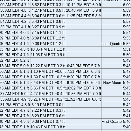
:00 AM EDT 4.7 ft
3:52 PM EDT 0.3 ft
10:12 PM EDT 6.0 ft
6:0
:38 AM EDT 4.5 ft
4:27 PM EDT 0.5 ft
10:48 PM EDT 5.9 ft
5:5
:15 AM EDT 4.4 ft
5:04 PM EDT 0.6 ft
11:25 PM EDT 5.8 ft
5:5
:54 AM EDT 4.2 ft
5:43 PM EDT 0.8 ft
5:5
:35 PM EDT 4.1 ft
6:27 PM EDT 0.9 ft
5:5
20 PM EDT 4.0 ft
7:15 PM EDT 1.1 ft
5:5
09 PM EDT 4.0 ft
8:09 PM EDT 1.2 ft
5:5
05 PM EDT 4.1 ft
9:06 PM EDT 1.2 ft
Last Quarter
5:5
03 PM EDT 4.3 ft
10:05 PM EDT 1.1 ft
5:5
59 PM EDT 4.7 ft
11:05 PM EDT 0.9 ft
5:5
52 PM EDT 5.2 ft
5:4
13 AM EDT 5.0 ft
12:22 PM EDT 0.2 ft
6:42 PM EDT 5.7 ft
5:4
06 AM EDT 5.1 ft
1:10 PM EDT −0.0 ft
7:31 PM EDT 6.3 ft
5:4
58 AM EDT 5.1 ft
1:59 PM EDT −0.3 ft
8:20 PM EDT 6.7 ft
5:4
50 AM EDT 5.1 ft
2:48 PM EDT −0.4 ft
9:10 PM EDT 6.9 ft
New Moon
5:4
43 AM EDT 5.1 ft
3:36 PM EDT −0.5 ft
10:02 PM EDT 7.0 ft
5:4
:37 AM EDT 5.0 ft
4:27 PM EDT −0.4 ft
10:56 PM EDT 7.0 ft
5:4
:33 AM EDT 4.9 ft
5:21 PM EDT −0.2 ft
11:52 PM EDT 6.8 ft
5:4
:31 PM EDT 4.8 ft
6:19 PM EDT 0.0 ft
5:4
32 PM EDT 4.7 ft
7:22 PM EDT 0.3 ft
5:4
35 PM EDT 4.7 ft
8:29 PM EDT 0.6 ft
5:4
40 PM EDT 4.9 ft
9:38 PM EDT 0.7 ft
First Quarter
5:4
43 PM EDT 5.1 ft
10:46 PM EDT 0.8 ft
5:4