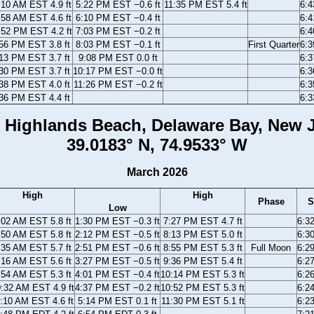
:10 AM EST 4.9 ft
5:22 PM EST −0.6 ft
11:35 PM EST 5.4 ft
6:
:58 AM EST 4.6 ft
6:10 PM EST −0.4 ft
6:
:52 PM EST 4.2 ft
7:03 PM EST −0.2 ft
6:
56 PM EST 3.8 ft
8:03 PM EST −0.1 ft
First Quarter
6:
13 PM EST 3.7 ft
9:08 PM EST 0.0 ft
6:
30 PM EST 3.7 ft
10:17 PM EST −0.0 ft
6:
38 PM EST 4.0 ft
11:26 PM EST −0.2 ft
6:
36 PM EST 4.4 ft
6:
 Highlands Beach, Delaware Bay, New 
39.0183° N, 74.9533° W
March 2026
High
High
Phase
S
Low
:02 AM EST 5.8 ft
1:30 PM EST −0.3 ft
7:27 PM EST 4.7 ft
6:3
:50 AM EST 5.8 ft
2:12 PM EST −0.5 ft
8:13 PM EST 5.0 ft
6:3
:35 AM EST 5.7 ft
2:51 PM EST −0.6 ft
8:55 PM EST 5.3 ft
Full Moon
6:2
:16 AM EST 5.6 ft
3:27 PM EST −0.5 ft
9:36 PM EST 5.4 ft
6:2
:54 AM EST 5.3 ft
4:01 PM EST −0.4 ft
10:14 PM EST 5.3 ft
6:2
:32 AM EST 4.9 ft
4:37 PM EST −0.2 ft
10:52 PM EST 5.3 ft
6:2
:10 AM EST 4.6 ft
5:14 PM EST 0.1 ft
11:30 PM EST 5.1 ft
6:2