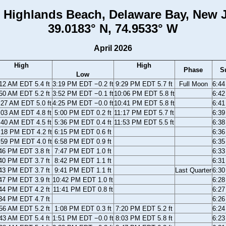
 Highlands Beach, Delaware Bay, New 
39.0183° N, 74.9533° W
April 2026
High
High
Phase
S
Low
12 AM EDT 5.4 ft
3:19 PM EDT −0.2 ft
9:29 PM EDT 5.7 ft
Full Moon
6:4
50 AM EDT 5.2 ft
3:52 PM EDT −0.1 ft
10:06 PM EDT 5.8 ft
6:4
:27 AM EDT 5.0 ft
4:25 PM EDT −0.0 ft
10:41 PM EDT 5.8 ft
6:4
:03 AM EDT 4.8 ft
5:00 PM EDT 0.2 ft
11:17 PM EDT 5.7 ft
6:3
:40 AM EDT 4.5 ft
5:36 PM EDT 0.4 ft
11:53 PM EDT 5.5 ft
6:3
:18 PM EDT 4.2 ft
6:15 PM EDT 0.6 ft
6:3
:59 PM EDT 4.0 ft
6:58 PM EDT 0.9 ft
6:3
46 PM EDT 3.8 ft
7:47 PM EDT 1.0 ft
6:3
40 PM EDT 3.7 ft
8:42 PM EDT 1.1 ft
6:3
43 PM EDT 3.7 ft
9:41 PM EDT 1.1 ft
Last Quarter
6:3
47 PM EDT 3.9 ft
10:42 PM EDT 1.0 ft
6:2
44 PM EDT 4.2 ft
11:41 PM EDT 0.8 ft
6:2
34 PM EDT 4.7 ft
6:2
56 AM EDT 5.2 ft
1:08 PM EDT 0.3 ft
7:20 PM EDT 5.2 ft
6:2
43 AM EDT 5.4 ft
1:51 PM EDT −0.0 ft
8:03 PM EDT 5.8 ft
6:2