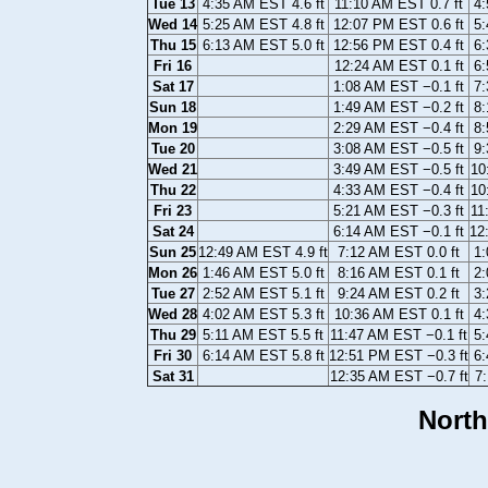
Tue 13
4:35 AM EST 4.6 ft
11:10 AM EST 0.7 ft
4:
Wed 14
5:25 AM EST 4.8 ft
12:07 PM EST 0.6 ft
5:
Thu 15
6:13 AM EST 5.0 ft
12:56 PM EST 0.4 ft
6:
Fri 16
12:24 AM EST 0.1 ft
6:
Sat 17
1:08 AM EST −0.1 ft
7:
Sun 18
1:49 AM EST −0.2 ft
8:
Mon 19
2:29 AM EST −0.4 ft
8:
Tue 20
3:08 AM EST −0.5 ft
9:
Wed 21
3:49 AM EST −0.5 ft
10
Thu 22
4:33 AM EST −0.4 ft
10
Fri 23
5:21 AM EST −0.3 ft
11
Sat 24
6:14 AM EST −0.1 ft
12
Sun 25
12:49 AM EST 4.9 ft
7:12 AM EST 0.0 ft
1:
Mon 26
1:46 AM EST 5.0 ft
8:16 AM EST 0.1 ft
2:
Tue 27
2:52 AM EST 5.1 ft
9:24 AM EST 0.2 ft
3:
Wed 28
4:02 AM EST 5.3 ft
10:36 AM EST 0.1 ft
4:
Thu 29
5:11 AM EST 5.5 ft
11:47 AM EST −0.1 ft
5:
Fri 30
6:14 AM EST 5.8 ft
12:51 PM EST −0.3 ft
6:
Sat 31
12:35 AM EST −0.7 ft
7:
North