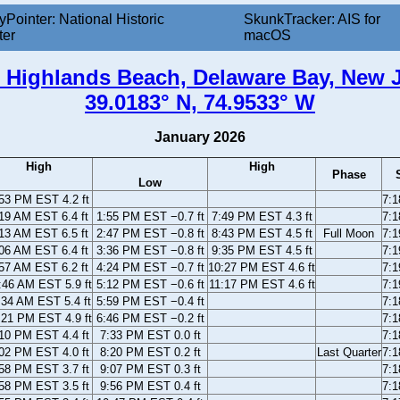
yPointer: National Historic
SkunkTracker: AIS for
ter
macOS
 Highlands Beach, Delaware Bay, New 
39.0183° N, 74.9533° W
January 2026
High
High
Phase
Low
53 PM EST 4.2 ft
7:
19 AM EST 6.4 ft
1:55 PM EST −0.7 ft
7:49 PM EST 4.3 ft
7:
13 AM EST 6.5 ft
2:47 PM EST −0.8 ft
8:43 PM EST 4.5 ft
Full Moon
7:
06 AM EST 6.4 ft
3:36 PM EST −0.8 ft
9:35 PM EST 4.5 ft
7:
57 AM EST 6.2 ft
4:24 PM EST −0.7 ft
10:27 PM EST 4.6 ft
7:
:46 AM EST 5.9 ft
5:12 PM EST −0.6 ft
11:17 PM EST 4.6 ft
7:
:34 AM EST 5.4 ft
5:59 PM EST −0.4 ft
7:
:21 PM EST 4.9 ft
6:46 PM EST −0.2 ft
7:
10 PM EST 4.4 ft
7:33 PM EST 0.0 ft
7:
02 PM EST 4.0 ft
8:20 PM EST 0.2 ft
Last Quarter
7:
58 PM EST 3.7 ft
9:07 PM EST 0.3 ft
7:
58 PM EST 3.5 ft
9:56 PM EST 0.4 ft
7: