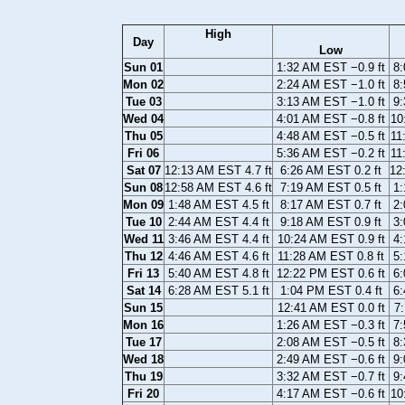
High
Day
Low
Sun 01
1:32 AM EST −0.9 ft
8:
Mon 02
2:24 AM EST −1.0 ft
8:
Tue 03
3:13 AM EST −1.0 ft
9:
Wed 04
4:01 AM EST −0.8 ft
10
Thu 05
4:48 AM EST −0.5 ft
11
Fri 06
5:36 AM EST −0.2 ft
11
Sat 07
12:13 AM EST 4.7 ft
6:26 AM EST 0.2 ft
12
Sun 08
12:58 AM EST 4.6 ft
7:19 AM EST 0.5 ft
1:
Mon 09
1:48 AM EST 4.5 ft
8:17 AM EST 0.7 ft
2:
Tue 10
2:44 AM EST 4.4 ft
9:18 AM EST 0.9 ft
3:
Wed 11
3:46 AM EST 4.4 ft
10:24 AM EST 0.9 ft
4:
Thu 12
4:46 AM EST 4.6 ft
11:28 AM EST 0.8 ft
5:
Fri 13
5:40 AM EST 4.8 ft
12:22 PM EST 0.6 ft
6:
Sat 14
6:28 AM EST 5.1 ft
1:04 PM EST 0.4 ft
6:
Sun 15
12:41 AM EST 0.0 ft
7:
Mon 16
1:26 AM EST −0.3 ft
7:
Tue 17
2:08 AM EST −0.5 ft
8:
Wed 18
2:49 AM EST −0.6 ft
9:
Thu 19
3:32 AM EST −0.7 ft
9:
Fri 20
4:17 AM EST −0.6 ft
10