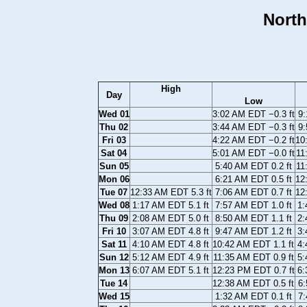
North
High
Day
Low
Wed 01
3:02 AM EDT −0.3 ft
9:
Thu 02
3:44 AM EDT −0.3 ft
9:
Fri 03
4:22 AM EDT −0.2 ft
10
Sat 04
5:01 AM EDT −0.0 ft
11
Sun 05
5:40 AM EDT 0.2 ft
11
Mon 06
6:21 AM EDT 0.5 ft
12
Tue 07
12:33 AM EDT 5.3 ft
7:06 AM EDT 0.7 ft
12
Wed 08
1:17 AM EDT 5.1 ft
7:57 AM EDT 1.0 ft
1:
Thu 09
2:08 AM EDT 5.0 ft
8:50 AM EDT 1.1 ft
2:
Fri 10
3:07 AM EDT 4.8 ft
9:47 AM EDT 1.2 ft
3:
Sat 11
4:10 AM EDT 4.8 ft
10:42 AM EDT 1.1 ft
4:
Sun 12
5:12 AM EDT 4.9 ft
11:35 AM EDT 0.9 ft
5:
Mon 13
6:07 AM EDT 5.1 ft
12:23 PM EDT 0.7 ft
6:
Tue 14
12:38 AM EDT 0.5 ft
6:
Wed 15
1:32 AM EDT 0.1 ft
7: