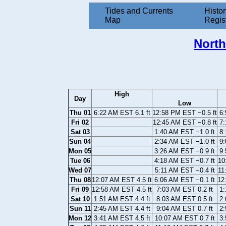
Tides and Currents
Histor
Map
Regis
North
High
Day
Low
Thu 01
6:22 AM EST 6.1 ft
12:58 PM EST −0.5 ft
6:
Fri 02
12:45 AM EST −0.8 ft
7:
Sat 03
1:40 AM EST −1.0 ft
8:
Sun 04
2:34 AM EST −1.0 ft
9:
Mon 05
3:26 AM EST −0.9 ft
9:
Tue 06
4:18 AM EST −0.7 ft
10
Wed 07
5:11 AM EST −0.4 ft
11
Thu 08
12:07 AM EST 4.5 ft
6:06 AM EST −0.1 ft
12
Fri 09
12:58 AM EST 4.5 ft
7:03 AM EST 0.2 ft
1:
Sat 10
1:51 AM EST 4.4 ft
8:03 AM EST 0.5 ft
2:
Sun 11
2:45 AM EST 4.4 ft
9:04 AM EST 0.7 ft
2:
Mon 12
3:41 AM EST 4.5 ft
10:07 AM EST 0.7 ft
3: