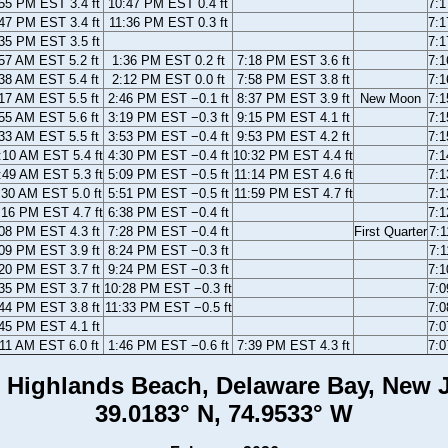
55 PM EST 3.4 ft
10:47 PM EST 0.4 ft
7:
47 PM EST 3.4 ft
11:36 PM EST 0.3 ft
7:
35 PM EST 3.5 ft
7:
57 AM EST 5.2 ft
1:36 PM EST 0.2 ft
7:18 PM EST 3.6 ft
7:
38 AM EST 5.4 ft
2:12 PM EST 0.0 ft
7:58 PM EST 3.8 ft
7:
17 AM EST 5.5 ft
2:46 PM EST −0.1 ft
8:37 PM EST 3.9 ft
New Moon
7:
55 AM EST 5.6 ft
3:19 PM EST −0.3 ft
9:15 PM EST 4.1 ft
7:
33 AM EST 5.5 ft
3:53 PM EST −0.4 ft
9:53 PM EST 4.2 ft
7:
:10 AM EST 5.4 ft
4:30 PM EST −0.4 ft
10:32 PM EST 4.4 ft
7:
:49 AM EST 5.3 ft
5:09 PM EST −0.5 ft
11:14 PM EST 4.6 ft
7:
:30 AM EST 5.0 ft
5:51 PM EST −0.5 ft
11:59 PM EST 4.7 ft
7:
:16 PM EST 4.7 ft
6:38 PM EST −0.4 ft
7:
08 PM EST 4.3 ft
7:28 PM EST −0.4 ft
First Quarter
7:
09 PM EST 3.9 ft
8:24 PM EST −0.3 ft
7:
20 PM EST 3.7 ft
9:24 PM EST −0.3 ft
7:
35 PM EST 3.7 ft
10:28 PM EST −0.3 ft
7:
44 PM EST 3.8 ft
11:33 PM EST −0.5 ft
7:
45 PM EST 4.1 ft
7:
11 AM EST 6.0 ft
1:46 PM EST −0.6 ft
7:39 PM EST 4.3 ft
7:
 Highlands Beach, Delaware Bay, New 
39.0183° N, 74.9533° W