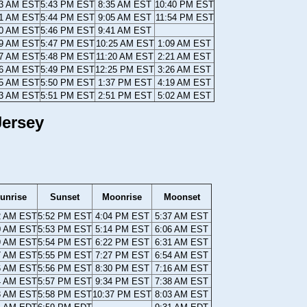
43 AM EST
5:43 PM EST
8:35 AM EST
10:40 PM EST
41 AM EST
5:44 PM EST
9:05 AM EST
11:54 PM EST
40 AM EST
5:46 PM EST
9:41 AM EST
39 AM EST
5:47 PM EST
10:25 AM EST
1:09 AM EST
37 AM EST
5:48 PM EST
11:20 AM EST
2:21 AM EST
36 AM EST
5:49 PM EST
12:25 PM EST
3:26 AM EST
35 AM EST
5:50 PM EST
1:37 PM EST
4:19 AM EST
33 AM EST
5:51 PM EST
2:51 PM EST
5:02 AM EST
Jersey
unrise
Sunset
Moonrise
Moonset
2 AM EST
5:52 PM EST
4:04 PM EST
5:37 AM EST
0 AM EST
5:53 PM EST
5:14 PM EST
6:06 AM EST
9 AM EST
5:54 PM EST
6:22 PM EST
6:31 AM EST
7 AM EST
5:55 PM EST
7:27 PM EST
6:54 AM EST
6 AM EST
5:56 PM EST
8:30 PM EST
7:16 AM EST
4 AM EST
5:57 PM EST
9:34 PM EST
7:38 AM EST
3 AM EST
5:58 PM EST
10:37 PM EST
8:03 AM EST