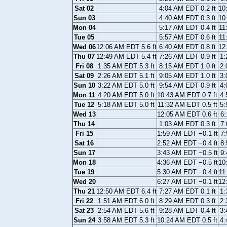
Sat 02
4:04 AM EDT 0.2 ft
10
Sun 03
4:40 AM EDT 0.3 ft
10
Mon 04
5:17 AM EDT 0.4 ft
11
Tue 05
5:57 AM EDT 0.6 ft
11
Wed 06
12:06 AM EDT 5.6 ft
6:40 AM EDT 0.8 ft
12
Thu 07
12:49 AM EDT 5.4 ft
7:26 AM EDT 0.9 ft
1:
Fri 08
1:35 AM EDT 5.3 ft
8:15 AM EDT 1.0 ft
2:
Sat 09
2:26 AM EDT 5.1 ft
9:05 AM EDT 1.0 ft
3:
Sun 10
3:22 AM EDT 5.0 ft
9:54 AM EDT 0.9 ft
4:
Mon 11
4:20 AM EDT 5.0 ft
10:43 AM EDT 0.7 ft
4:
Tue 12
5:18 AM EDT 5.0 ft
11:32 AM EDT 0.5 ft
5:
Wed 13
12:05 AM EDT 0.6 ft
6:
Thu 14
1:03 AM EDT 0.3 ft
7:
Fri 15
1:59 AM EDT −0.1 ft
7:
Sat 16
2:52 AM EDT −0.4 ft
8:
Sun 17
3:43 AM EDT −0.5 ft
9:
Mon 18
4:36 AM EDT −0.5 ft
10
Tue 19
5:30 AM EDT −0.4 ft
11
Wed 20
6:27 AM EDT −0.1 ft
12
Thu 21
12:50 AM EDT 6.4 ft
7:27 AM EDT 0.1 ft
1:
Fri 22
1:51 AM EDT 6.0 ft
8:29 AM EDT 0.3 ft
2:
Sat 23
2:54 AM EDT 5.6 ft
9:28 AM EDT 0.4 ft
3:
Sun 24
3:58 AM EDT 5.3 ft
10:24 AM EDT 0.5 ft
4: