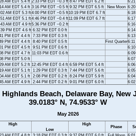
28 AM EDT 5.4 ft
2:33 PM EDT −0.3 ft
8:47 PM EDT 6.2 ft
6:2
14 AM EDT 5.4 ft
3:16 PM EDT −0.5 ft
9:32 PM EDT 6.5 ft
New Moon
6:2
:02 AM EDT 5.3 ft
4:00 PM EDT −0.5 ft
10:19 PM EDT 6.7 ft
6:1
:51 AM EDT 5.1 ft
4:46 PM EDT −0.4 ft
11:09 PM EDT 6.7 ft
6:1
:43 AM EDT 4.9 ft
5:36 PM EDT −0.2 ft
6:1
:39 PM EDT 4.6 ft
6:32 PM EDT 0.0 ft
6:1
41 PM EDT 4.4 ft
7:33 PM EDT 0.3 ft
6:1
49 PM EDT 4.4 ft
8:40 PM EDT 0.5 ft
First Quarter
6:1
01 PM EDT 4.5 ft
9:51 PM EDT 0.6 ft
6:1
08 PM EDT 4.7 ft
11:03 PM EDT 0.6 ft
6:0
08 PM EDT 5.0 ft
6:0
29 AM EDT 5.2 ft
12:45 PM EDT 0.4 ft
6:59 PM EDT 5.4 ft
6:0
19 AM EDT 5.1 ft
1:29 PM EDT 0.3 ft
7:44 PM EDT 5.6 ft
6:0
04 AM EDT 5.1 ft
2:08 PM EDT 0.2 ft
8:24 PM EDT 5.9 ft
6:0
45 AM EDT 4.9 ft
2:44 PM EDT 0.2 ft
9:01 PM EDT 6.0 ft
6:0
 Highlands Beach, Delaware Bay, New 
39.0183° N, 74.9533° W
May 2026
High
High
Phase
S
Low
23 AM EDT 4.8 ft
3:18 PM EDT 0.3 ft
9:37 PM EDT 6.0 ft
Full Moon
6:0