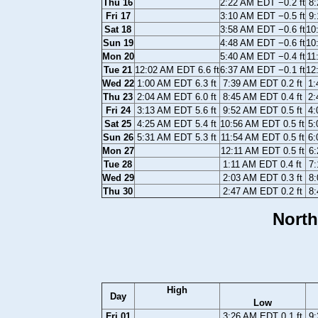
Thu 16
2:22 AM EDT −0.2 ft
8:
Fri 17
3:10 AM EDT −0.5 ft
9:
Sat 18
3:58 AM EDT −0.6 ft
10
Sun 19
4:48 AM EDT −0.6 ft
10
Mon 20
5:40 AM EDT −0.4 ft
11
Tue 21
12:02 AM EDT 6.6 ft
6:37 AM EDT −0.1 ft
12
Wed 22
1:00 AM EDT 6.3 ft
7:39 AM EDT 0.2 ft
1:
Thu 23
2:04 AM EDT 6.0 ft
8:45 AM EDT 0.4 ft
2:
Fri 24
3:13 AM EDT 5.6 ft
9:52 AM EDT 0.5 ft
4:
Sat 25
4:25 AM EDT 5.4 ft
10:56 AM EDT 0.5 ft
5:
Sun 26
5:31 AM EDT 5.3 ft
11:54 AM EDT 0.5 ft
6:
Mon 27
12:11 AM EDT 0.5 ft
6:
Tue 28
1:11 AM EDT 0.4 ft
7:
Wed 29
2:03 AM EDT 0.3 ft
8:
Thu 30
2:47 AM EDT 0.2 ft
8:
North
High
Day
Low
Fri 01
3:26 AM EDT 0.1 ft
9: