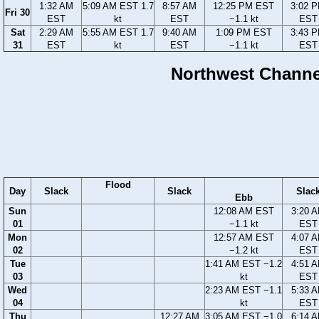
1:32 AM
5:09 AM EST 1.7
8:57 AM
12:25 PM EST
3:02 
Fri 30
EST
kt
EST
−1.1 kt
EST
Sat
2:29 AM
5:55 AM EST 1.7
9:40 AM
1:09 PM EST
3:43 
31
EST
kt
EST
−1.1 kt
EST
Northwest Channel
Flood
Day
Slack
Slack
Slac
Ebb
Sun
12:08 AM EST
3:20 
01
−1.1 kt
EST
Mon
12:57 AM EST
4:07 
02
−1.2 kt
EST
Tue
1:41 AM EST −1.2
4:51 
03
kt
EST
Wed
2:23 AM EST −1.1
5:33 
04
kt
EST
Thu
12:27 AM
3:05 AM EST −1.0
6:14 