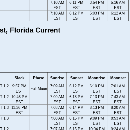
7:10 AM
6:11 PM
3:54 PM
5:16 AM
EST
EST
EST
EST
7:10 AM
6:12 PM
5:03 PM
6:12 AM
EST
EST
EST
EST
t, Florida Current
Slack
Phase
Sunrise
Sunset
Moonrise
Moonset
T 1.2
9:57 PM
7:09 AM
6:12 PM
6:10 PM
7:01 AM
Full Moon
EST
EST
EST
EST
EST
T 1.2
10:46 PM
7:09 AM
6:13 PM
7:13 PM
7:43 AM
EST
EST
EST
EST
EST
T 1.3
11:36 PM
7:08 AM
6:14 PM
8:13 PM
8:20 AM
EST
EST
EST
EST
EST
T 1.3
7:08 AM
6:15 PM
9:09 PM
8:53 AM
EST
EST
EST
EST
T 1.2
7:07 AM
6:15 PM
10:04 PM
9:24 AM