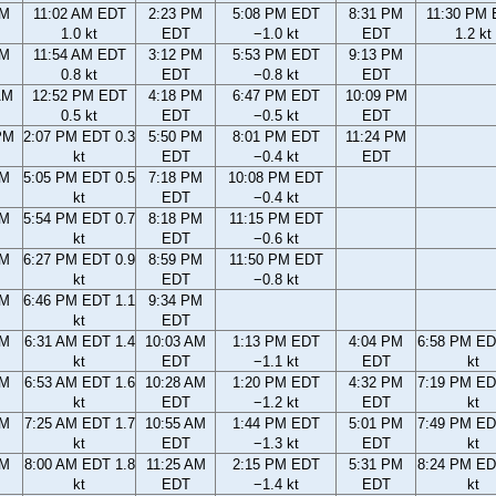
AM
11:02 AM EDT
2:23 PM
5:08 PM EDT
8:31 PM
11:30 PM
1.0 kt
EDT
−1.0 kt
EDT
1.2 kt
AM
11:54 AM EDT
3:12 PM
5:53 PM EDT
9:13 PM
0.8 kt
EDT
−0.8 kt
EDT
AM
12:52 PM EDT
4:18 PM
6:47 PM EDT
10:09 PM
0.5 kt
EDT
−0.5 kt
EDT
PM
2:07 PM EDT 0.3
5:50 PM
8:01 PM EDT
11:24 PM
kt
EDT
−0.4 kt
EDT
PM
5:05 PM EDT 0.5
7:18 PM
10:08 PM EDT
kt
EDT
−0.4 kt
PM
5:54 PM EDT 0.7
8:18 PM
11:15 PM EDT
kt
EDT
−0.6 kt
PM
6:27 PM EDT 0.9
8:59 PM
11:50 PM EDT
kt
EDT
−0.8 kt
PM
6:46 PM EDT 1.1
9:34 PM
kt
EDT
AM
6:31 AM EDT 1.4
10:03 AM
1:13 PM EDT
4:04 PM
6:58 PM ED
kt
EDT
−1.1 kt
EDT
kt
AM
6:53 AM EDT 1.6
10:28 AM
1:20 PM EDT
4:32 PM
7:19 PM ED
kt
EDT
−1.2 kt
EDT
kt
AM
7:25 AM EDT 1.7
10:55 AM
1:44 PM EDT
5:01 PM
7:49 PM ED
kt
EDT
−1.3 kt
EDT
kt
AM
8:00 AM EDT 1.8
11:25 AM
2:15 PM EDT
5:31 PM
8:24 PM ED
kt
EDT
−1.4 kt
EDT
kt