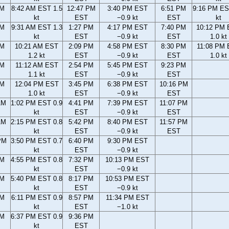
AM
8:42 AM EST 1.5
12:47 PM
3:40 PM EST
6:51 PM
9:16 PM ES
kt
EST
−0.9 kt
EST
kt
AM
9:31 AM EST 1.3
1:27 PM
4:17 PM EST
7:40 PM
10:12 PM
kt
EST
−0.9 kt
EST
1.0 kt
AM
10:21 AM EST
2:09 PM
4:58 PM EST
8:30 PM
11:08 PM
1.2 kt
EST
−0.9 kt
EST
1.0 kt
AM
11:12 AM EST
2:54 PM
5:45 PM EST
9:23 PM
1.1 kt
EST
−0.9 kt
EST
AM
12:04 PM EST
3:45 PM
6:38 PM EST
10:16 PM
1.0 kt
EST
−0.9 kt
EST
AM
1:02 PM EST 0.9
4:41 PM
7:39 PM EST
11:07 PM
kt
EST
−0.9 kt
EST
AM
2:15 PM EST 0.8
5:42 PM
8:40 PM EST
11:57 PM
kt
EST
−0.9 kt
EST
PM
3:50 PM EST 0.7
6:40 PM
9:30 PM EST
kt
EST
−0.9 kt
PM
4:55 PM EST 0.8
7:32 PM
10:13 PM EST
kt
EST
−0.9 kt
PM
5:40 PM EST 0.8
8:17 PM
10:53 PM EST
kt
EST
−0.9 kt
PM
6:11 PM EST 0.9
8:57 PM
11:34 PM EST
kt
EST
−1.0 kt
PM
6:37 PM EST 0.9
9:36 PM
kt
EST