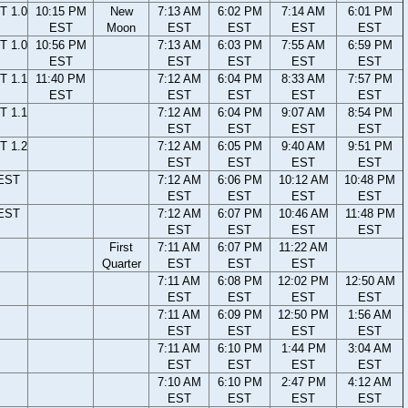
T 1.0
10:15 PM
New
7:13 AM
6:02 PM
7:14 AM
6:01 PM
EST
Moon
EST
EST
EST
EST
T 1.0
10:56 PM
7:13 AM
6:03 PM
7:55 AM
6:59 PM
EST
EST
EST
EST
EST
T 1.1
11:40 PM
7:12 AM
6:04 PM
8:33 AM
7:57 PM
EST
EST
EST
EST
EST
T 1.1
7:12 AM
6:04 PM
9:07 AM
8:54 PM
EST
EST
EST
EST
T 1.2
7:12 AM
6:05 PM
9:40 AM
9:51 PM
EST
EST
EST
EST
 EST
7:12 AM
6:06 PM
10:12 AM
10:48 PM
EST
EST
EST
EST
 EST
7:12 AM
6:07 PM
10:46 AM
11:48 PM
EST
EST
EST
EST
First
7:11 AM
6:07 PM
11:22 AM
Quarter
EST
EST
EST
7:11 AM
6:08 PM
12:02 PM
12:50 AM
EST
EST
EST
EST
7:11 AM
6:09 PM
12:50 PM
1:56 AM
EST
EST
EST
EST
7:11 AM
6:10 PM
1:44 PM
3:04 AM
EST
EST
EST
EST
7:10 AM
6:10 PM
2:47 PM
4:12 AM
EST
EST
EST
EST