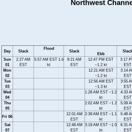
Northwest Channel
Flood
Day
Slack
Slack
Slac
Ebb
Sun
2:27 AM
5:57 AM EST 1.6
9:21 AM
12:47 PM EST
3:17 
01
EST
kt
EST
−1.2 kt
EST
Mon
12:21 AM EST
3:14 
02
−1.2 kt
EST
Tue
12:56 AM EST
3:55 
03
−1.3 kt
EST
Wed
1:28 AM EST −1.2
4:33 
04
kt
EST
Thu
2:02 AM EST −1.2
5:09 
05
kt
EST
12:01 AM
2:39 AM EST −1.1
5:48 
Fri 06
EST
kt
EST
Sat
12:48 AM
3:19 AM EST −1.0
6:31 
07
EST
kt
EST