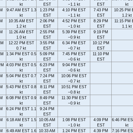
kt
EST
−1.1 kt
EST
kt
AM
9:47 AM EST 1.3
1:23 PM
4:10 PM EST
7:43 PM
10:25 PM
kt
EST
−1.1 kt
EST
1.2 kt
AM
10:35 AM EST
2:06 PM
4:52 PM EST
8:29 PM
11:15 PM
1.2 kt
EST
−1.0 kt
EST
1.1 kt
AM
11:26 AM EST
2:55 PM
5:39 PM EST
9:19 PM
1.0 kt
EST
−0.9 kt
EST
AM
12:22 PM EST
3:55 PM
6:34 PM EST
10:12 PM
0.7 kt
EST
−0.7 kt
EST
AM
1:34 PM EST 0.5
5:09 PM
7:45 PM EST
11:10 PM
kt
EST
−0.6 kt
EST
PM
4:03 PM EST 0.5
6:23 PM
9:04 PM EST
kt
EST
−0.6 kt
PM
5:04 PM EST 0.7
7:24 PM
10:06 PM EST
kt
EST
−0.7 kt
PM
5:43 PM EST 0.8
8:11 PM
10:51 PM EST
kt
EST
−0.8 kt
PM
6:08 PM EST 0.9
8:49 PM
11:30 PM EST
kt
EST
−0.9 kt
PM
6:24 PM EST 1.1
9:24 PM
kt
EST
AM
6:18 AM EST 1.5
10:05 AM
1:08 PM EST
4:09 PM
6:46 PM ES
kt
EST
−1.0 kt
EST
kt
AM
6:49 AM EST 1.6
10:33 AM
1:24 PM EST
4:39 PM
7:16 PM ES