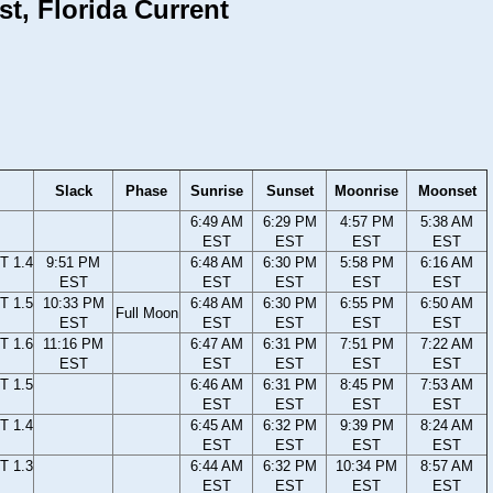
t, Florida Current
Slack
Phase
Sunrise
Sunset
Moonrise
Moonset
6:49 AM
6:29 PM
4:57 PM
5:38 AM
EST
EST
EST
EST
T 1.4
9:51 PM
6:48 AM
6:30 PM
5:58 PM
6:16 AM
EST
EST
EST
EST
EST
T 1.5
10:33 PM
6:48 AM
6:30 PM
6:55 PM
6:50 AM
Full Moon
EST
EST
EST
EST
EST
T 1.6
11:16 PM
6:47 AM
6:31 PM
7:51 PM
7:22 AM
EST
EST
EST
EST
EST
T 1.5
6:46 AM
6:31 PM
8:45 PM
7:53 AM
EST
EST
EST
EST
T 1.4
6:45 AM
6:32 PM
9:39 PM
8:24 AM
EST
EST
EST
EST
T 1.3
6:44 AM
6:32 PM
10:34 PM
8:57 AM
EST
EST
EST
EST