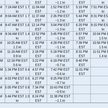
kt
EST
−1.1 kt
EST
kt
AM
7:24 AM EST 1.7
11:04 AM
1:52 PM EST
5:10 PM
7:51 PM ES
kt
EST
−1.2 kt
EST
kt
AM
8:04 AM EST 1.7
11:37 AM
2:26 PM EST
5:44 PM
8:31 PM ES
kt
EST
−1.3 kt
EST
kt
AM
8:47 AM EST 1.6
12:14 PM
3:04 PM EST
6:20 PM
9:15 PM ES
kt
EST
−1.3 kt
EST
kt
AM
9:34 AM EST 1.4
12:52 PM
3:45 PM EST
6:57 PM
10:04 PM
kt
EST
−1.2 kt
EST
1.5 kt
AM
10:25 AM EST
1:32 PM
4:29 PM EST
7:39 PM
10:56 PM
1.2 kt
EST
−1.1 kt
EST
1.5 kt
AM
11:19 AM EST
2:18 PM
5:18 PM EST
8:31 PM
11:51 PM
0.9 kt
EST
−0.9 kt
EST
1.4 kt
AM
12:19 PM EST
3:22 PM
6:19 PM EST
9:40 PM
0.6 kt
EST
−0.7 kt
EST
AM
1:34 PM EST 0.4
4:57 PM
7:42 PM EST
11:01 PM
kt
EST
−0.6 kt
EST
PM
4:03 PM EST 0.5
6:27 PM
9:25 PM EST
kt
EST
−0.7 kt
PM
5:05 PM EST 0.8
7:34 PM
10:43 PM EST
kt
EST
−0.9 kt
PM
5:44 PM EST 1.0
8:24 PM
11:38 PM EST
kt
EST
−1.1 kt