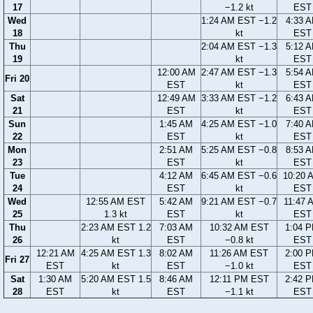
17
−1.2 kt
EST
Wed
1:24 AM EST −1.2
4:33 
18
kt
EST
Thu
2:04 AM EST −1.3
5:12 
19
kt
EST
12:00 AM
2:47 AM EST −1.3
5:54 
Fri 20
EST
kt
EST
Sat
12:49 AM
3:33 AM EST −1.2
6:43 
21
EST
kt
EST
Sun
1:45 AM
4:25 AM EST −1.0
7:40 
22
EST
kt
EST
Mon
2:51 AM
5:25 AM EST −0.8
8:53 
23
EST
kt
EST
Tue
4:12 AM
6:45 AM EST −0.6
10:20 
24
EST
kt
EST
Wed
12:55 AM EST
5:42 AM
9:21 AM EST −0.7
11:47 
25
1.3 kt
EST
kt
EST
Thu
2:23 AM EST 1.2
7:03 AM
10:32 AM EST
1:04 
26
kt
EST
−0.8 kt
EST
12:21 AM
4:25 AM EST 1.3
8:02 AM
11:26 AM EST
2:00 
Fri 27
EST
kt
EST
−1.0 kt
EST
Sat
1:30 AM
5:20 AM EST 1.5
8:46 AM
12:11 PM EST
2:42 
28
EST
kt
EST
−1.1 kt
EST