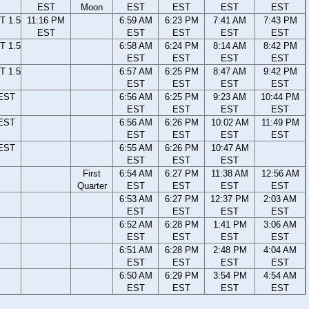
EST
Moon
EST
EST
EST
EST
T 1.5
11:16 PM
6:59 AM
6:23 PM
7:41 AM
7:43 PM
EST
EST
EST
EST
EST
T 1.5
6:58 AM
6:24 PM
8:14 AM
8:42 PM
EST
EST
EST
EST
T 1.5
6:57 AM
6:25 PM
8:47 AM
9:42 PM
EST
EST
EST
EST
 EST
6:56 AM
6:25 PM
9:23 AM
10:44 PM
EST
EST
EST
EST
 EST
6:56 AM
6:26 PM
10:02 AM
11:49 PM
EST
EST
EST
EST
 EST
6:55 AM
6:26 PM
10:47 AM
EST
EST
EST
First
6:54 AM
6:27 PM
11:38 AM
12:56 AM
Quarter
EST
EST
EST
EST
6:53 AM
6:27 PM
12:37 PM
2:03 AM
EST
EST
EST
EST
6:52 AM
6:28 PM
1:41 PM
3:06 AM
EST
EST
EST
EST
6:51 AM
6:28 PM
2:48 PM
4:04 AM
EST
EST
EST
EST
6:50 AM
6:29 PM
3:54 PM
4:54 AM
EST
EST
EST
EST