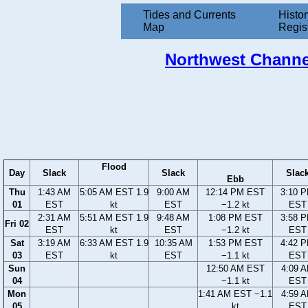
Tides and Currents
Histor
Map
Regis
Northwest Channel
Flood
Day
Slack
Slack
Slac
Ebb
Thu
1:43 AM
5:05 AM EST 1.9
9:00 AM
12:14 PM EST
3:10 
01
EST
kt
EST
−1.2 kt
EST
2:31 AM
5:51 AM EST 1.9
9:48 AM
1:08 PM EST
3:58 
Fri 02
EST
kt
EST
−1.2 kt
EST
Sat
3:19 AM
6:33 AM EST 1.9
10:35 AM
1:53 PM EST
4:42 
03
EST
kt
EST
−1.1 kt
EST
Sun
12:50 AM EST
4:09 
04
−1.1 kt
EST
Mon
1:41 AM EST −1.1
4:59 
05
kt
EST