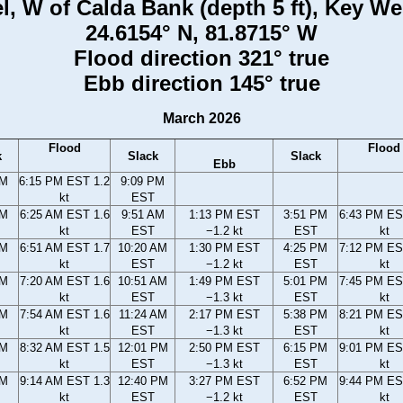
, W of Calda Bank (depth 5 ft), Key Wes
24.6154° N, 81.8715° W
Flood direction 321° true
Ebb direction 145° true
March 2026
Flood
Flood
k
Slack
Slack
Ebb
PM
6:15 PM EST 1.2
9:09 PM
kt
EST
AM
6:25 AM EST 1.6
9:51 AM
1:13 PM EST
3:51 PM
6:43 PM ES
kt
EST
−1.2 kt
EST
kt
AM
6:51 AM EST 1.7
10:20 AM
1:30 PM EST
4:25 PM
7:12 PM ES
kt
EST
−1.2 kt
EST
kt
AM
7:20 AM EST 1.6
10:51 AM
1:49 PM EST
5:01 PM
7:45 PM ES
kt
EST
−1.3 kt
EST
kt
AM
7:54 AM EST 1.6
11:24 AM
2:17 PM EST
5:38 PM
8:21 PM ES
kt
EST
−1.3 kt
EST
kt
AM
8:32 AM EST 1.5
12:01 PM
2:50 PM EST
6:15 PM
9:01 PM ES
kt
EST
−1.3 kt
EST
kt
AM
9:14 AM EST 1.3
12:40 PM
3:27 PM EST
6:52 PM
9:44 PM ES
kt
EST
−1.2 kt
EST
kt