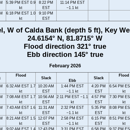
PM
5:39 PM EST 0.9
8:22 PM
11:14 PM EST
kt
EST
−1.1 kt
PM
6:18 PM EST 1.0
9:10 PM
kt
EST
, W of Calda Bank (depth 5 ft), Key Wes
24.6154° N, 81.8715° W
Flood direction 321° true
Ebb direction 145° true
February 2026
Flood
Flood
k
Slack
Slack
Ebb
AM
6:32 AM EST 1.7
10:20 AM
1:44 PM EST
4:20 PM
6:54 PM ES
kt
EST
−1.1 kt
EST
kt
AM
7:08 AM EST 1.7
10:56 AM
2:11 PM EST −1.1
4:57 PM
7:30 PM ES
kt
EST
kt
EST
kt
AM
7:43 AM EST 1.6
11:31 AM
2:32 PM EST
5:35 PM
8:08 PM ES
kt
EST
−1.1 kt
EST
kt
AM
8:21 AM EST 1.5
12:07 PM
2:58 PM EST
6:15 PM
8:51 PM ES
kt
EST
−1.1 kt
EST
kt
AM
9:02 AM EST 1.4
12:43 PM
3:31 PM EST
6:58 PM
9:37 PM ES