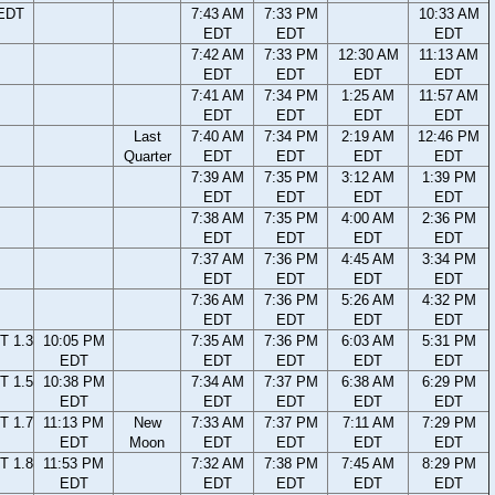
 EDT
7:43 AM
7:33 PM
10:33 AM
EDT
EDT
EDT
7:42 AM
7:33 PM
12:30 AM
11:13 AM
EDT
EDT
EDT
EDT
7:41 AM
7:34 PM
1:25 AM
11:57 AM
EDT
EDT
EDT
EDT
Last
7:40 AM
7:34 PM
2:19 AM
12:46 PM
Quarter
EDT
EDT
EDT
EDT
7:39 AM
7:35 PM
3:12 AM
1:39 PM
EDT
EDT
EDT
EDT
7:38 AM
7:35 PM
4:00 AM
2:36 PM
EDT
EDT
EDT
EDT
7:37 AM
7:36 PM
4:45 AM
3:34 PM
EDT
EDT
EDT
EDT
7:36 AM
7:36 PM
5:26 AM
4:32 PM
EDT
EDT
EDT
EDT
T 1.3
10:05 PM
7:35 AM
7:36 PM
6:03 AM
5:31 PM
EDT
EDT
EDT
EDT
EDT
T 1.5
10:38 PM
7:34 AM
7:37 PM
6:38 AM
6:29 PM
EDT
EDT
EDT
EDT
EDT
T 1.7
11:13 PM
New
7:33 AM
7:37 PM
7:11 AM
7:29 PM
EDT
Moon
EDT
EDT
EDT
EDT
T 1.8
11:53 PM
7:32 AM
7:38 PM
7:45 AM
8:29 PM
EDT
EDT
EDT
EDT
EDT