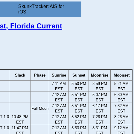
SkunkTracker: AIS for
iOS
t, Florida Current
Slack
Phase
Sunrise
Sunset
Moonrise
Moonset
7:11 AM
5:50 PM
3:59 PM
5:21 AM
EST
EST
EST
EST
7:12 AM
5:51 PM
5:07 PM
6:30 AM
EST
EST
EST
EST
7:12 AM
5:51 PM
6:17 PM
7:32 AM
Full Moon
EST
EST
EST
EST
T 1.0
10:48 PM
7:12 AM
5:52 PM
7:26 PM
8:26 AM
EST
EST
EST
EST
EST
T 1.0
11:47 PM
7:12 AM
5:53 PM
8:31 PM
9:12 AM
EST
EST
EST
EST
EST