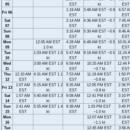
05
EST
kt
EST
1:19 AM
3:48 AM EST −0.9
6:57 
Fri 06
EST
kt
EST
Sat
2:14 AM
4:36 AM EST −0.7
7:45 
07
EST
kt
EST
Sun
3:16 AM
5:30 AM EST −0.6
8:46 
08
EST
kt
EST
Mon
12:05 AM EST
4:28 AM
6:48 AM EST −0.5
10:01 
09
1.0 kt
EST
kt
EST
Tue
1:03 AM EST 1.0
5:47 AM
9:18 AM EST −0.5
11:24 
10
kt
EST
kt
EST
Wed
3:00 AM EST 1.0
6:59 AM
10:25 AM EST
12:44 
11
kt
EST
−0.7 kt
EST
Thu
12:10 AM
4:31 AM EST 1.1
7:53 AM
11:19 AM EST
1:50 
12
EST
kt
EST
−0.8 kt
EST
1:07 AM
5:15 AM EST 1.2
8:35 AM
12:05 PM EST
2:36 
Fri 13
EST
kt
EST
−0.9 kt
EST
Sat
1:57 AM
5:40 AM EST 1.3
9:08 AM
12:41 PM EST
3:10 
14
EST
kt
EST
−1.0 kt
EST
Sun
2:41 AM
5:55 AM EST 1.4
9:38 AM
1:03 PM EST
3:40 
15
EST
kt
EST
−1.0 kt
EST
Mon
12:07 AM EST
3:19 
16
−1.1 kt
EST
Tue
12:45 AM EST
3:56 