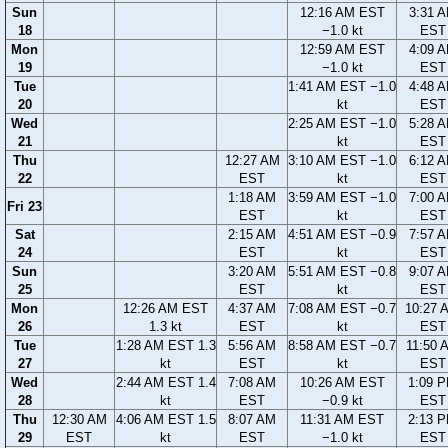
Sun
12:16 AM EST
3:31 
18
−1.0 kt
EST
Mon
12:59 AM EST
4:09 
19
−1.0 kt
EST
Tue
1:41 AM EST −1.0
4:48 
20
kt
EST
Wed
2:25 AM EST −1.0
5:28 
21
kt
EST
Thu
12:27 AM
3:10 AM EST −1.0
6:12 
22
EST
kt
EST
1:18 AM
3:59 AM EST −1.0
7:00 
Fri 23
EST
kt
EST
Sat
2:15 AM
4:51 AM EST −0.9
7:57 
24
EST
kt
EST
Sun
3:20 AM
5:51 AM EST −0.8
9:07 
25
EST
kt
EST
Mon
12:26 AM EST
4:37 AM
7:08 AM EST −0.7
10:27 
26
1.3 kt
EST
kt
EST
Tue
1:28 AM EST 1.3
5:56 AM
8:58 AM EST −0.7
11:50 
27
kt
EST
kt
EST
Wed
2:44 AM EST 1.4
7:08 AM
10:26 AM EST
1:09 
28
kt
EST
−0.9 kt
EST
Thu
12:30 AM
4:06 AM EST 1.5
8:07 AM
11:31 AM EST
2:13 
29
EST
kt
EST
−1.0 kt
EST