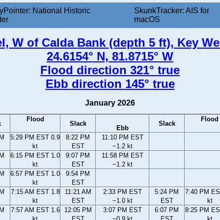
yPointer: National Historic
SkunkTracker: AIS for
ter
macOS
, W of Calda Bank (depth 5 ft), Key Wes
24.6154° N, 81.8715° W
Flood direction 321° true
Ebb direction 145° true
January 2026
Flood
Flood
k
Slack
Slack
Ebb
PM
5:29 PM EST 0.9
8:22 PM
11:10 PM EST
kt
EST
−1.2 kt
PM
6:15 PM EST 1.0
9:07 PM
11:58 PM EST
kt
EST
−1.2 kt
PM
6:57 PM EST 1.0
9:54 PM
kt
EST
AM
7:15 AM EST 1.8
11:21 AM
2:33 PM EST
5:24 PM
7:40 PM ES
kt
EST
−1.0 kt
EST
kt
AM
7:57 AM EST 1.6
12:05 PM
3:07 PM EST
6:07 PM
8:25 PM ES
kt
EST
−0.9 kt
EST
kt