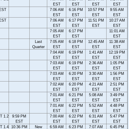
EST
EST
EST
EST
 EST
7:06 AM
6:16 PM
10:57 PM
9:55 AM
EST
EST
EST
EST
 EST
7:06 AM
6:17 PM
11:51 PM
10:27 AM
EST
EST
EST
EST
7:05 AM
6:17 PM
11:01 AM
EST
EST
EST
Last
7:05 AM
6:18 PM
12:45 AM
11:38 AM
Quarter
EST
EST
EST
EST
7:04 AM
6:19 PM
1:41 AM
12:19 PM
EST
EST
EST
EST
7:03 AM
6:19 PM
2:36 AM
1:05 PM
EST
EST
EST
EST
7:03 AM
6:20 PM
3:30 AM
1:56 PM
EST
EST
EST
EST
7:02 AM
6:20 PM
4:21 AM
2:51 PM
EST
EST
EST
EST
7:01 AM
6:21 PM
5:08 AM
3:49 PM
EST
EST
EST
EST
7:01 AM
6:22 PM
5:52 AM
4:48 PM
EST
EST
EST
EST
T 1.2
9:59 PM
7:00 AM
6:22 PM
6:31 AM
5:47 PM
EST
EST
EST
EST
EST
T 1.4
10:36 PM
New
6:59 AM
6:23 PM
7:07 AM
6:45 PM