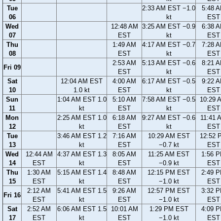
Tue
2:33 AM EST −1.0
5:48 
06
kt
EST
Wed
12:48 AM
3:25 AM EST −0.9
6:38 
07
EST
kt
EST
Thu
1:49 AM
4:17 AM EST −0.7
7:28 
08
EST
kt
EST
2:53 AM
5:13 AM EST −0.6
8:21 
Fri 09
EST
kt
EST
Sat
12:04 AM EST
4:00 AM
6:17 AM EST −0.5
9:22 
10
1.0 kt
EST
kt
EST
Sun
1:04 AM EST 1.0
5:10 AM
7:58 AM EST −0.5
10:29 
11
kt
EST
kt
EST
Mon
2:25 AM EST 1.0
6:18 AM
9:27 AM EST −0.6
11:41 
12
kt
EST
kt
EST
Tue
3:46 AM EST 1.2
7:16 AM
10:29 AM EST
12:52 
13
kt
EST
−0.7 kt
EST
Wed
12:44 AM
4:37 AM EST 1.3
8:05 AM
11:25 AM EST
1:56 
14
EST
kt
EST
−0.9 kt
EST
Thu
1:30 AM
5:15 AM EST 1.4
8:48 AM
12:15 PM EST
2:49 
15
EST
kt
EST
−1.0 kt
EST
2:12 AM
5:41 AM EST 1.5
9:26 AM
12:57 PM EST
3:32 
Fri 16
EST
kt
EST
−1.0 kt
EST
Sat
2:52 AM
6:06 AM EST 1.5
10:01 AM
1:29 PM EST
4:09 
17
EST
kt
EST
−1.0 kt
EST