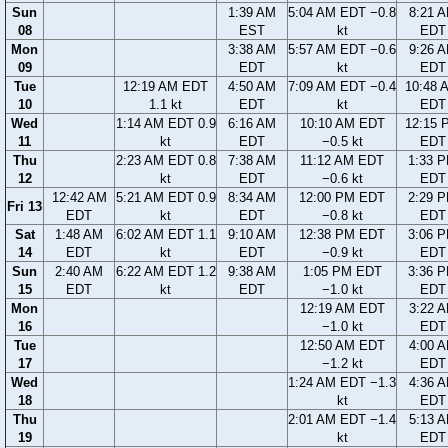
Sun
1:39 AM
5:04 AM EDT −0.8
8:21 
08
EST
kt
EDT
Mon
3:38 AM
5:57 AM EDT −0.6
9:26 
09
EDT
kt
EDT
Tue
12:19 AM EDT
4:50 AM
7:09 AM EDT −0.4
10:48 
10
1.1 kt
EDT
kt
EDT
Wed
1:14 AM EDT 0.9
6:16 AM
10:10 AM EDT
12:15 
11
kt
EDT
−0.5 kt
EDT
Thu
2:23 AM EDT 0.8
7:38 AM
11:12 AM EDT
1:33 
12
kt
EDT
−0.6 kt
EDT
12:42 AM
5:21 AM EDT 0.9
8:34 AM
12:00 PM EDT
2:29 
Fri 13
EDT
kt
EDT
−0.8 kt
EDT
Sat
1:48 AM
6:02 AM EDT 1.1
9:10 AM
12:38 PM EDT
3:06 
14
EDT
kt
EDT
−0.9 kt
EDT
Sun
2:40 AM
6:22 AM EDT 1.2
9:38 AM
1:05 PM EDT
3:36 
15
EDT
kt
EDT
−1.0 kt
EDT
Mon
12:19 AM EDT
3:22 
16
−1.0 kt
EDT
Tue
12:50 AM EDT
4:00 
17
−1.2 kt
EDT
Wed
1:24 AM EDT −1.3
4:36 
18
kt
EDT
Thu
2:01 AM EDT −1.4
5:13 
19
kt
EDT