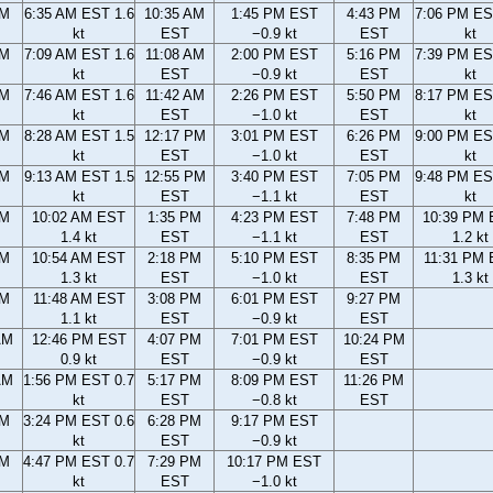
AM
6:35 AM EST 1.6
10:35 AM
1:45 PM EST
4:43 PM
7:06 PM ES
kt
EST
−0.9 kt
EST
kt
AM
7:09 AM EST 1.6
11:08 AM
2:00 PM EST
5:16 PM
7:39 PM ES
kt
EST
−0.9 kt
EST
kt
AM
7:46 AM EST 1.6
11:42 AM
2:26 PM EST
5:50 PM
8:17 PM ES
kt
EST
−1.0 kt
EST
kt
AM
8:28 AM EST 1.5
12:17 PM
3:01 PM EST
6:26 PM
9:00 PM ES
kt
EST
−1.0 kt
EST
kt
AM
9:13 AM EST 1.5
12:55 PM
3:40 PM EST
7:05 PM
9:48 PM ES
kt
EST
−1.1 kt
EST
kt
AM
10:02 AM EST
1:35 PM
4:23 PM EST
7:48 PM
10:39 PM
1.4 kt
EST
−1.1 kt
EST
1.2 kt
AM
10:54 AM EST
2:18 PM
5:10 PM EST
8:35 PM
11:31 PM
1.3 kt
EST
−1.0 kt
EST
1.3 kt
AM
11:48 AM EST
3:08 PM
6:01 PM EST
9:27 PM
1.1 kt
EST
−0.9 kt
EST
AM
12:46 PM EST
4:07 PM
7:01 PM EST
10:24 PM
0.9 kt
EST
−0.9 kt
EST
AM
1:56 PM EST 0.7
5:17 PM
8:09 PM EST
11:26 PM
kt
EST
−0.8 kt
EST
PM
3:24 PM EST 0.6
6:28 PM
9:17 PM EST
kt
EST
−0.9 kt
PM
4:47 PM EST 0.7
7:29 PM
10:17 PM EST
kt
EST
−1.0 kt