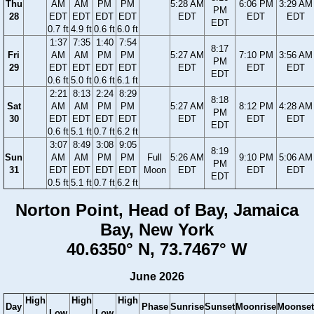
Thu
AM
AM
PM
PM
5:28 AM
6:06 PM
3:29 AM
PM
28
EDT
EDT
EDT
EDT
EDT
EDT
EDT
EDT
0.7 ft
4.9 ft
0.6 ft
6.0 ft
1:37
7:35
1:40
7:54
8:17
Fri
AM
AM
PM
PM
5:27 AM
7:10 PM
3:56 AM
PM
29
EDT
EDT
EDT
EDT
EDT
EDT
EDT
EDT
0.6 ft
5.0 ft
0.6 ft
6.1 ft
2:21
8:13
2:24
8:29
8:18
Sat
AM
AM
PM
PM
5:27 AM
8:12 PM
4:28 AM
PM
30
EDT
EDT
EDT
EDT
EDT
EDT
EDT
EDT
0.6 ft
5.1 ft
0.7 ft
6.2 ft
3:07
8:49
3:08
9:05
8:19
Sun
AM
AM
PM
PM
Full
5:26 AM
9:10 PM
5:06 AM
PM
31
EDT
EDT
EDT
EDT
Moon
EDT
EDT
EDT
EDT
0.5 ft
5.1 ft
0.7 ft
6.2 ft
Norton Point, Head of Bay, Jamaica
Bay, New York
40.6350° N, 73.7467° W
June 2026
High
High
High
Day
Phase
Sunrise
Sunset
Moonrise
Moonset
Low
Low