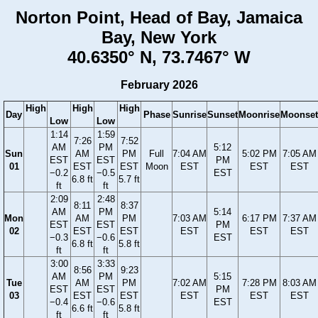
Norton Point, Head of Bay, Jamaica
Bay, New York
40.6350° N, 73.7467° W
February 2026
High
High
High
Day
Phase
Sunrise
Sunset
Moonrise
Moonset
Low
Low
1:14
1:59
7:26
7:52
AM
PM
5:12
Sun
AM
PM
Full
7:04 AM
5:02 PM
7:05 AM
EST
EST
PM
01
EST
EST
Moon
EST
EST
EST
−0.2
−0.5
EST
6.8 ft
5.7 ft
ft
ft
2:09
2:48
8:11
8:37
AM
PM
5:14
Mon
AM
PM
7:03 AM
6:17 PM
7:37 AM
EST
EST
PM
02
EST
EST
EST
EST
EST
−0.3
−0.6
EST
6.8 ft
5.8 ft
ft
ft
3:00
3:33
8:56
9:23
AM
PM
5:15
Tue
AM
PM
7:02 AM
7:28 PM
8:03 AM
EST
EST
PM
03
EST
EST
EST
EST
EST
−0.4
−0.6
EST
6.6 ft
5.8 ft
ft
ft