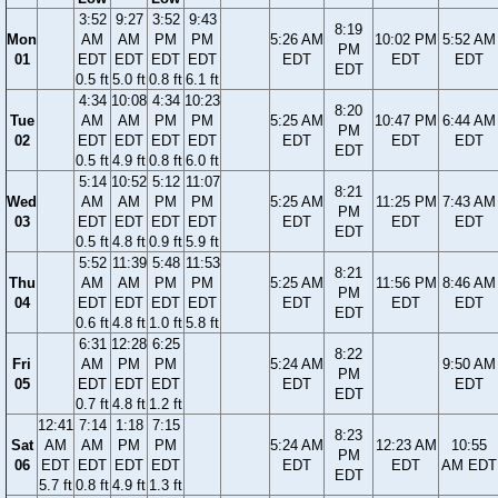
3:52
9:27
3:52
9:43
8:19
Mon
AM
AM
PM
PM
5:26 AM
10:02 PM
5:52 AM
PM
01
EDT
EDT
EDT
EDT
EDT
EDT
EDT
EDT
0.5 ft
5.0 ft
0.8 ft
6.1 ft
4:34
10:08
4:34
10:23
8:20
Tue
AM
AM
PM
PM
5:25 AM
10:47 PM
6:44 AM
PM
02
EDT
EDT
EDT
EDT
EDT
EDT
EDT
EDT
0.5 ft
4.9 ft
0.8 ft
6.0 ft
5:14
10:52
5:12
11:07
8:21
Wed
AM
AM
PM
PM
5:25 AM
11:25 PM
7:43 AM
PM
03
EDT
EDT
EDT
EDT
EDT
EDT
EDT
EDT
0.5 ft
4.8 ft
0.9 ft
5.9 ft
5:52
11:39
5:48
11:53
8:21
Thu
AM
AM
PM
PM
5:25 AM
11:56 PM
8:46 AM
PM
04
EDT
EDT
EDT
EDT
EDT
EDT
EDT
EDT
0.6 ft
4.8 ft
1.0 ft
5.8 ft
6:31
12:28
6:25
8:22
Fri
AM
PM
PM
5:24 AM
9:50 AM
PM
05
EDT
EDT
EDT
EDT
EDT
EDT
0.7 ft
4.8 ft
1.2 ft
12:41
7:14
1:18
7:15
8:23
Sat
AM
AM
PM
PM
5:24 AM
12:23 AM
10:55
PM
06
EDT
EDT
EDT
EDT
EDT
EDT
AM EDT
EDT
5.7 ft
0.8 ft
4.9 ft
1.3 ft