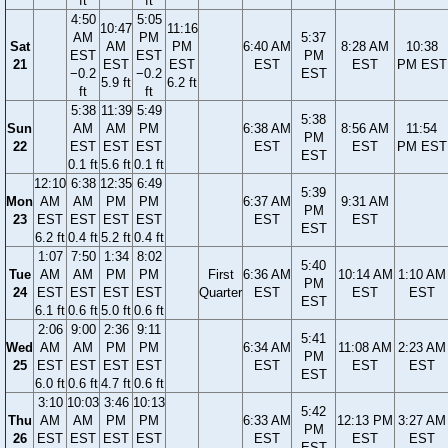
ft
ft
4:50
5:05
10:47
11:16
AM
PM
5:37
Sat
AM
PM
6:40 AM
8:28 AM
10:38
EST
EST
PM
21
EST
EST
EST
EST
PM EST
−0.2
−0.2
EST
5.9 ft
6.2 ft
ft
ft
5:38
11:39
5:49
5:38
Sun
AM
AM
PM
6:38 AM
8:56 AM
11:54
PM
22
EST
EST
EST
EST
EST
PM EST
EST
0.1 ft
5.6 ft
0.1 ft
12:10
6:38
12:35
6:49
5:39
Mon
AM
AM
PM
PM
6:37 AM
9:31 AM
PM
23
EST
EST
EST
EST
EST
EST
EST
6.2 ft
0.4 ft
5.2 ft
0.4 ft
1:07
7:50
1:34
8:02
5:40
Tue
AM
AM
PM
PM
First
6:36 AM
10:14 AM
1:10 AM
PM
24
EST
EST
EST
EST
Quarter
EST
EST
EST
EST
6.1 ft
0.6 ft
5.0 ft
0.6 ft
2:06
9:00
2:36
9:11
5:41
Wed
AM
AM
PM
PM
6:34 AM
11:08 AM
2:23 AM
PM
25
EST
EST
EST
EST
EST
EST
EST
EST
6.0 ft
0.6 ft
4.7 ft
0.6 ft
3:10
10:03
3:46
10:13
5:42
Thu
AM
AM
PM
PM
6:33 AM
12:13 PM
3:27 AM
PM
26
EST
EST
EST
EST
EST
EST
EST
EST