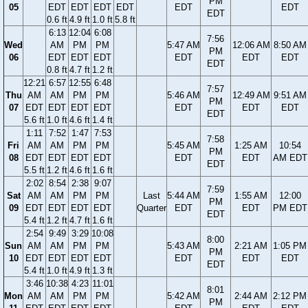
PM
05
EDT
EDT
EDT
EDT
EDT
EDT
EDT
0.6 ft
4.9 ft
1.0 ft
5.8 ft
6:13
12:04
6:08
7:56
Wed
AM
PM
PM
5:47 AM
12:06 AM
8:50 AM
PM
06
EDT
EDT
EDT
EDT
EDT
EDT
EDT
0.8 ft
4.7 ft
1.2 ft
12:21
6:57
12:55
6:48
7:57
Thu
AM
AM
PM
PM
5:46 AM
12:49 AM
9:51 AM
PM
07
EDT
EDT
EDT
EDT
EDT
EDT
EDT
EDT
5.6 ft
1.0 ft
4.6 ft
1.4 ft
1:11
7:52
1:47
7:53
7:58
Fri
AM
AM
PM
PM
5:45 AM
1:25 AM
10:54
PM
08
EDT
EDT
EDT
EDT
EDT
EDT
AM EDT
EDT
5.5 ft
1.2 ft
4.6 ft
1.6 ft
2:02
8:54
2:38
9:07
7:59
Sat
AM
AM
PM
PM
Last
5:44 AM
1:55 AM
12:00
PM
09
EDT
EDT
EDT
EDT
Quarter
EDT
EDT
PM EDT
EDT
5.4 ft
1.2 ft
4.7 ft
1.6 ft
2:54
9:49
3:29
10:08
8:00
Sun
AM
AM
PM
PM
5:43 AM
2:21 AM
1:05 PM
PM
10
EDT
EDT
EDT
EDT
EDT
EDT
EDT
EDT
5.4 ft
1.0 ft
4.9 ft
1.3 ft
3:46
10:38
4:23
11:01
8:01
Mon
AM
AM
PM
PM
5:42 AM
2:44 AM
2:12 PM
PM