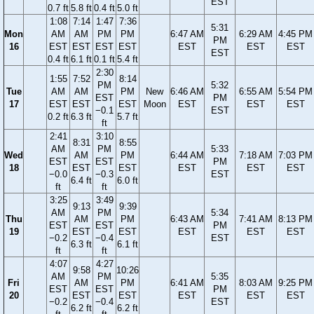
EST
0.7 ft
5.8 ft
0.4 ft
5.0 ft
1:08
7:14
1:47
7:36
5:31
Mon
AM
AM
PM
PM
6:47 AM
6:29 AM
4:45 PM
PM
16
EST
EST
EST
EST
EST
EST
EST
EST
0.4 ft
6.1 ft
0.1 ft
5.4 ft
2:30
1:55
7:52
8:14
PM
5:32
Tue
AM
AM
PM
New
6:46 AM
6:55 AM
5:54 PM
EST
PM
17
EST
EST
EST
Moon
EST
EST
EST
−0.1
EST
0.2 ft
6.3 ft
5.7 ft
ft
2:41
3:10
8:31
8:55
AM
PM
5:33
Wed
AM
PM
6:44 AM
7:18 AM
7:03 PM
EST
EST
PM
18
EST
EST
EST
EST
EST
−0.0
−0.3
EST
6.4 ft
6.0 ft
ft
ft
3:25
3:49
9:13
9:39
AM
PM
5:34
Thu
AM
PM
6:43 AM
7:41 AM
8:13 PM
EST
EST
PM
19
EST
EST
EST
EST
EST
−0.2
−0.4
EST
6.3 ft
6.1 ft
ft
ft
4:07
4:27
9:58
10:26
AM
PM
5:35
Fri
AM
PM
6:41 AM
8:03 AM
9:25 PM
EST
EST
PM
20
EST
EST
EST
EST
EST
−0.2
−0.4
EST
6.2 ft
6.2 ft