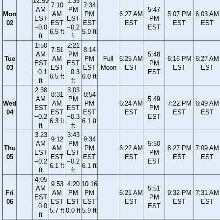
12:59
1:35
7:10
7:34
AM
PM
5:47
Mon
AM
PM
6:27 AM
5:07 PM
6:03 AM
EST
EST
PM
02
EST
EST
EST
EST
EST
−0.0
−0.2
EST
6.5 ft
5.9 ft
ft
ft
1:50
2:21
7:51
8:14
AM
PM
5:48
Tue
AM
PM
Full
6:25 AM
6:16 PM
6:27 AM
EST
EST
PM
03
EST
EST
Moon
EST
EST
EST
−0.1
−0.3
EST
6.5 ft
6.0 ft
ft
ft
2:38
3:03
8:31
8:54
AM
PM
5:49
Wed
AM
PM
6:24 AM
7:22 PM
6:49 AM
EST
EST
PM
04
EST
EST
EST
EST
EST
−0.2
−0.3
EST
6.3 ft
6.1 ft
ft
ft
3:23
3:43
9:12
9:34
AM
PM
5:50
Thu
AM
PM
6:22 AM
8:27 PM
7:09 AM
EST
EST
PM
05
EST
EST
EST
EST
EST
−0.2
−0.2
EST
6.1 ft
6.1 ft
ft
ft
4:05
9:53
4:20
10:16
AM
5:51
Fri
AM
PM
PM
6:21 AM
9:32 PM
7:31 AM
EST
PM
06
EST
EST
EST
EST
EST
EST
−0.0
EST
5.7 ft
0.0 ft
5.9 ft
ft