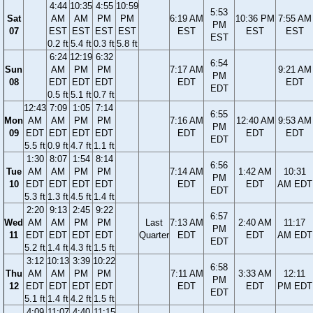
4:44
10:35
4:55
10:59
5:53
Sat
AM
AM
PM
PM
6:19 AM
10:36 PM
7:55 AM
PM
07
EST
EST
EST
EST
EST
EST
EST
EST
0.2 ft
5.4 ft
0.3 ft
5.8 ft
6:24
12:19
6:32
6:54
Sun
AM
PM
PM
7:17 AM
9:21 AM
PM
08
EDT
EDT
EDT
EDT
EDT
EDT
0.5 ft
5.1 ft
0.7 ft
12:43
7:09
1:05
7:14
6:55
Mon
AM
AM
PM
PM
7:16 AM
12:40 AM
9:53 AM
PM
09
EDT
EDT
EDT
EDT
EDT
EDT
EDT
EDT
5.5 ft
0.9 ft
4.7 ft
1.1 ft
1:30
8:07
1:54
8:14
6:56
Tue
AM
AM
PM
PM
7:14 AM
1:42 AM
10:31
PM
10
EDT
EDT
EDT
EDT
EDT
EDT
AM EDT
EDT
5.3 ft
1.3 ft
4.5 ft
1.4 ft
2:20
9:13
2:45
9:22
6:57
Wed
AM
AM
PM
PM
Last
7:13 AM
2:40 AM
11:17
PM
11
EDT
EDT
EDT
EDT
Quarter
EDT
EDT
AM EDT
EDT
5.2 ft
1.4 ft
4.3 ft
1.5 ft
3:12
10:13
3:39
10:22
6:58
Thu
AM
AM
PM
PM
7:11 AM
3:33 AM
12:11
PM
12
EDT
EDT
EDT
EDT
EDT
EDT
PM EDT
EDT
5.1 ft
1.4 ft
4.2 ft
1.5 ft
4:09
11:07
4:40
11:15