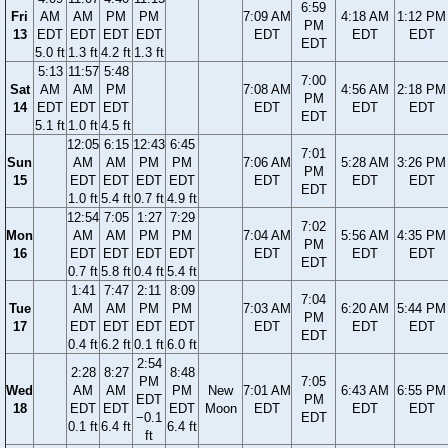
6:59
Fri
AM
AM
PM
PM
7:09 AM
4:18 AM
1:12 PM
PM
13
EDT
EDT
EDT
EDT
EDT
EDT
EDT
EDT
5.0 ft
1.3 ft
4.2 ft
1.3 ft
5:13
11:57
5:48
7:00
Sat
AM
AM
PM
7:08 AM
4:56 AM
2:18 PM
PM
14
EDT
EDT
EDT
EDT
EDT
EDT
EDT
5.1 ft
1.0 ft
4.5 ft
12:05
6:15
12:43
6:45
7:01
Sun
AM
AM
PM
PM
7:06 AM
5:28 AM
3:26 PM
PM
15
EDT
EDT
EDT
EDT
EDT
EDT
EDT
EDT
1.0 ft
5.4 ft
0.7 ft
4.9 ft
12:54
7:05
1:27
7:29
7:02
Mon
AM
AM
PM
PM
7:04 AM
5:56 AM
4:35 PM
PM
16
EDT
EDT
EDT
EDT
EDT
EDT
EDT
EDT
0.7 ft
5.8 ft
0.4 ft
5.4 ft
1:41
7:47
2:11
8:09
7:04
Tue
AM
AM
PM
PM
7:03 AM
6:20 AM
5:44 PM
PM
17
EDT
EDT
EDT
EDT
EDT
EDT
EDT
EDT
0.4 ft
6.2 ft
0.1 ft
6.0 ft
2:54
2:28
8:27
8:48
PM
7:05
Wed
AM
AM
PM
New
7:01 AM
6:43 AM
6:55 PM
EDT
PM
18
EDT
EDT
EDT
Moon
EDT
EDT
EDT
−0.1
EDT
0.1 ft
6.4 ft
6.4 ft
ft