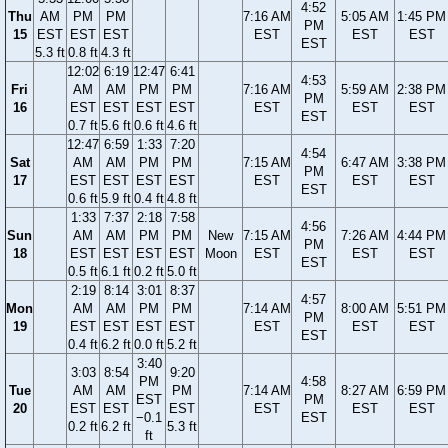
4:52
Thu
AM
PM
PM
7:16 AM
5:05 AM
1:45 PM
PM
15
EST
EST
EST
EST
EST
EST
EST
5.3 ft
0.8 ft
4.3 ft
12:02
6:19
12:47
6:41
4:53
Fri
AM
AM
PM
PM
7:16 AM
5:59 AM
2:38 PM
PM
16
EST
EST
EST
EST
EST
EST
EST
EST
0.7 ft
5.6 ft
0.6 ft
4.6 ft
12:47
6:59
1:33
7:20
4:54
Sat
AM
AM
PM
PM
7:15 AM
6:47 AM
3:38 PM
PM
17
EST
EST
EST
EST
EST
EST
EST
EST
0.6 ft
5.9 ft
0.4 ft
4.8 ft
1:33
7:37
2:18
7:58
4:56
Sun
AM
AM
PM
PM
New
7:15 AM
7:26 AM
4:44 PM
PM
18
EST
EST
EST
EST
Moon
EST
EST
EST
EST
0.5 ft
6.1 ft
0.2 ft
5.0 ft
2:19
8:14
3:01
8:37
4:57
Mon
AM
AM
PM
PM
7:14 AM
8:00 AM
5:51 PM
PM
19
EST
EST
EST
EST
EST
EST
EST
EST
0.4 ft
6.2 ft
0.0 ft
5.2 ft
3:40
3:03
8:54
9:20
PM
4:58
Tue
AM
AM
PM
7:14 AM
8:27 AM
6:59 PM
EST
PM
20
EST
EST
EST
EST
EST
EST
−0.1
EST
0.2 ft
6.2 ft
5.3 ft
ft