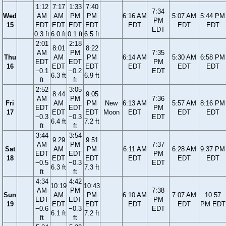
1:12
7:17
1:33
7:40
7:34
Wed
AM
AM
PM
PM
6:16 AM
5:07 AM
5:44 PM
PM
15
EDT
EDT
EDT
EDT
EDT
EDT
EDT
EDT
0.3 ft
6.0 ft
0.1 ft
6.5 ft
2:01
2:18
8:01
8:22
AM
PM
7:35
Thu
AM
PM
6:14 AM
5:30 AM
6:58 PM
EDT
EDT
PM
16
EDT
EDT
EDT
EDT
EDT
−0.1
−0.2
EDT
6.3 ft
6.9 ft
ft
ft
2:52
3:05
8:44
9:05
AM
PM
7:36
Fri
AM
PM
New
6:13 AM
5:57 AM
8:16 PM
EDT
EDT
PM
17
EDT
EDT
Moon
EDT
EDT
EDT
−0.3
−0.3
EDT
6.4 ft
7.2 ft
ft
ft
3:44
3:54
9:29
9:51
AM
PM
7:37
Sat
AM
PM
6:11 AM
6:28 AM
9:37 PM
EDT
EDT
PM
18
EDT
EDT
EDT
EDT
EDT
−0.5
−0.3
EDT
6.3 ft
7.3 ft
ft
ft
4:34
4:42
10:19
10:43
AM
PM
7:38
Sun
AM
PM
6:10 AM
7:07 AM
10:57
EDT
EDT
PM
19
EDT
EDT
EDT
EDT
PM EDT
−0.6
−0.3
EDT
6.1 ft
7.2 ft
ft
ft