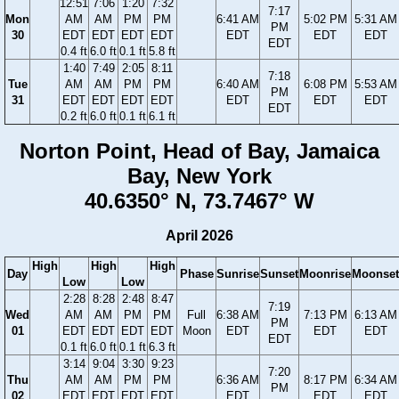
12:51
7:06
1:20
7:32
7:17
Mon
AM
AM
PM
PM
6:41 AM
5:02 PM
5:31 AM
PM
30
EDT
EDT
EDT
EDT
EDT
EDT
EDT
EDT
0.4 ft
6.0 ft
0.1 ft
5.8 ft
1:40
7:49
2:05
8:11
7:18
Tue
AM
AM
PM
PM
6:40 AM
6:08 PM
5:53 AM
PM
31
EDT
EDT
EDT
EDT
EDT
EDT
EDT
EDT
0.2 ft
6.0 ft
0.1 ft
6.1 ft
Norton Point, Head of Bay, Jamaica
Bay, New York
40.6350° N, 73.7467° W
April 2026
High
High
High
Day
Phase
Sunrise
Sunset
Moonrise
Moonset
Low
Low
2:28
8:28
2:48
8:47
7:19
Wed
AM
AM
PM
PM
Full
6:38 AM
7:13 PM
6:13 AM
PM
01
EDT
EDT
EDT
EDT
Moon
EDT
EDT
EDT
EDT
0.1 ft
6.0 ft
0.1 ft
6.3 ft
3:14
9:04
3:30
9:23
7:20
Thu
AM
AM
PM
PM
6:36 AM
8:17 PM
6:34 AM
PM
02
EDT
EDT
EDT
EDT
EDT
EDT
EDT