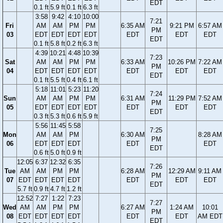
EDT
0.1 ft
5.9 ft
0.1 ft
6.3 ft
3:58
9:42
4:10
10:00
7:21
Fri
AM
AM
PM
PM
6:35 AM
9:21 PM
6:57 AM
PM
03
EDT
EDT
EDT
EDT
EDT
EDT
EDT
EDT
0.1 ft
5.8 ft
0.2 ft
6.3 ft
4:39
10:21
4:48
10:39
7:23
Sat
AM
AM
PM
PM
6:33 AM
10:26 PM
7:22 AM
PM
04
EDT
EDT
EDT
EDT
EDT
EDT
EDT
EDT
0.1 ft
5.5 ft
0.4 ft
6.1 ft
5:18
11:01
5:23
11:20
7:24
Sun
AM
AM
PM
PM
6:31 AM
11:29 PM
7:52 AM
PM
05
EDT
EDT
EDT
EDT
EDT
EDT
EDT
EDT
0.3 ft
5.3 ft
0.6 ft
5.9 ft
5:56
11:45
5:58
7:25
Mon
AM
AM
PM
6:30 AM
8:28 AM
PM
06
EDT
EDT
EDT
EDT
EDT
EDT
0.6 ft
5.0 ft
0.9 ft
12:05
6:37
12:32
6:35
7:26
Tue
AM
AM
PM
PM
6:28 AM
12:29 AM
9:11 AM
PM
07
EDT
EDT
EDT
EDT
EDT
EDT
EDT
EDT
5.7 ft
0.9 ft
4.7 ft
1.2 ft
12:52
7:27
1:22
7:23
7:27
Wed
AM
AM
PM
PM
6:27 AM
1:24 AM
10:01
PM
08
EDT
EDT
EDT
EDT
EDT
EDT
AM EDT
EDT