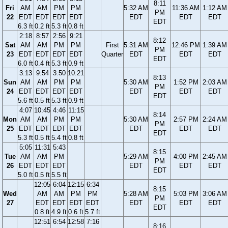
8:11
Fri
AM
AM
PM
PM
5:32 AM
11:36 AM
1:12 AM
PM
22
EDT
EDT
EDT
EDT
EDT
EDT
EDT
EDT
6.3 ft
0.2 ft
5.3 ft
0.8 ft
2:18
8:57
2:56
9:21
8:12
Sat
AM
AM
PM
PM
First
5:31 AM
12:46 PM
1:39 AM
PM
23
EDT
EDT
EDT
EDT
Quarter
EDT
EDT
EDT
EDT
6.0 ft
0.4 ft
5.3 ft
0.9 ft
3:13
9:54
3:50
10:21
8:13
Sun
AM
AM
PM
PM
5:30 AM
1:52 PM
2:03 AM
PM
24
EDT
EDT
EDT
EDT
EDT
EDT
EDT
EDT
5.6 ft
0.5 ft
5.3 ft
0.9 ft
4:07
10:45
4:46
11:15
8:14
Mon
AM
AM
PM
PM
5:30 AM
2:57 PM
2:24 AM
PM
25
EDT
EDT
EDT
EDT
EDT
EDT
EDT
EDT
5.3 ft
0.5 ft
5.4 ft
0.8 ft
5:05
11:31
5:43
8:15
Tue
AM
AM
PM
5:29 AM
4:00 PM
2:45 AM
PM
26
EDT
EDT
EDT
EDT
EDT
EDT
EDT
5.0 ft
0.5 ft
5.5 ft
12:05
6:04
12:15
6:34
8:15
Wed
AM
AM
PM
PM
5:28 AM
5:03 PM
3:06 AM
PM
27
EDT
EDT
EDT
EDT
EDT
EDT
EDT
EDT
0.8 ft
4.9 ft
0.6 ft
5.7 ft
12:51
6:54
12:58
7:16
8:16