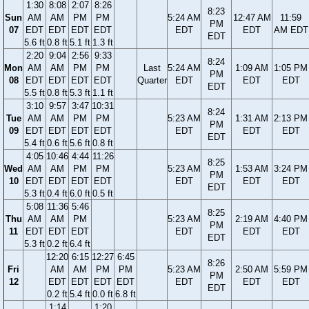
1:30
8:08
2:07
8:26
8:23
Sun
AM
AM
PM
PM
5:24 AM
12:47 AM
11:59
PM
07
EDT
EDT
EDT
EDT
EDT
EDT
AM EDT
EDT
5.6 ft
0.8 ft
5.1 ft
1.3 ft
2:20
9:04
2:56
9:33
8:24
Mon
AM
AM
PM
PM
Last
5:24 AM
1:09 AM
1:05 PM
PM
08
EDT
EDT
EDT
EDT
Quarter
EDT
EDT
EDT
EDT
5.5 ft
0.8 ft
5.3 ft
1.1 ft
3:10
9:57
3:47
10:31
8:24
Tue
AM
AM
PM
PM
5:23 AM
1:31 AM
2:13 PM
PM
09
EDT
EDT
EDT
EDT
EDT
EDT
EDT
EDT
5.4 ft
0.6 ft
5.6 ft
0.8 ft
4:05
10:46
4:44
11:26
8:25
Wed
AM
AM
PM
PM
5:23 AM
1:53 AM
3:24 PM
PM
10
EDT
EDT
EDT
EDT
EDT
EDT
EDT
EDT
5.3 ft
0.4 ft
6.0 ft
0.5 ft
5:08
11:36
5:46
8:25
Thu
AM
AM
PM
5:23 AM
2:19 AM
4:40 PM
PM
11
EDT
EDT
EDT
EDT
EDT
EDT
EDT
5.3 ft
0.2 ft
6.4 ft
12:20
6:15
12:27
6:45
8:26
Fri
AM
AM
PM
PM
5:23 AM
2:50 AM
5:59 PM
PM
12
EDT
EDT
EDT
EDT
EDT
EDT
EDT
EDT
0.2 ft
5.4 ft
0.0 ft
6.8 ft
1:14
1:20