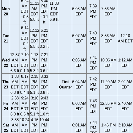
5:24
5:30
11:13
11:38
AM
PM
7:39
Mon
AM
PM
6:08 AM
7:56 AM
EDT
EDT
PM
20
EDT
EDT
EDT
EDT
−0.5
−0.1
EDT
5.8 ft
6.9 ft
ft
ft
6:14
12:12
6:21
AM
7:40
Tue
PM
PM
6:07 AM
8:56 AM
12:10
EDT
PM
21
EDT
EDT
EDT
EDT
AM EDT
−0.2
EDT
5.5 ft
0.2 ft
ft
12:37
7:10
1:13
7:21
7:41
Wed
AM
AM
PM
PM
6:05 AM
10:06 AM
1:12 AM
PM
22
EDT
EDT
EDT
EDT
EDT
EDT
EDT
EDT
6.6 ft
0.1 ft
5.3 ft
0.6 ft
1:38
8:17
2:15
8:33
7:42
Thu
AM
AM
PM
PM
First
6:04 AM
11:20 AM
2:02 AM
PM
23
EDT
EDT
EDT
EDT
Quarter
EDT
EDT
EDT
EDT
6.3 ft
0.4 ft
5.1 ft
0.9 ft
2:38
9:24
3:16
9:43
7:43
Fri
AM
AM
PM
PM
6:03 AM
12:35 PM
2:40 AM
PM
24
EDT
EDT
EDT
EDT
EDT
EDT
EDT
EDT
6.0 ft
0.5 ft
5.1 ft
1.0 ft
3:38
10:24
4:16
10:44
7:44
Sat
AM
AM
PM
PM
6:01 AM
1:46 PM
3:10 AM
PM
25
EDT
EDT
EDT
EDT
EDT
EDT
EDT