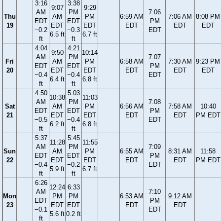
3:16
3:38
9:07
9:29
AM
PM
7:06
Thu
AM
PM
6:59 AM
7:06 AM
8:08 PM
EDT
EDT
PM
19
EDT
EDT
EDT
EDT
EDT
−0.2
−0.3
EDT
6.5 ft
6.7 ft
ft
ft
4:04
4:21
9:50
10:14
AM
PM
7:07
Fri
AM
PM
6:58 AM
7:30 AM
9:23 PM
EDT
EDT
PM
20
EDT
EDT
EDT
EDT
EDT
−0.4
−0.4
EDT
6.4 ft
6.8 ft
ft
ft
4:50
5:03
10:38
11:03
AM
PM
7:08
Sat
AM
PM
6:56 AM
7:58 AM
10:40
EDT
EDT
PM
21
EDT
EDT
EDT
EDT
PM EDT
−0.5
−0.4
EDT
6.2 ft
6.8 ft
ft
ft
5:37
5:45
11:28
11:55
AM
PM
7:09
Sun
AM
PM
6:55 AM
8:31 AM
11:58
EDT
EDT
PM
22
EDT
EDT
EDT
EDT
PM EDT
−0.4
−0.2
EDT
5.9 ft
6.7 ft
ft
ft
6:26
12:24
6:33
AM
7:10
Mon
PM
PM
6:53 AM
9:12 AM
EDT
PM
23
EDT
EDT
EDT
EDT
−0.1
EDT
5.6 ft
0.2 ft
ft