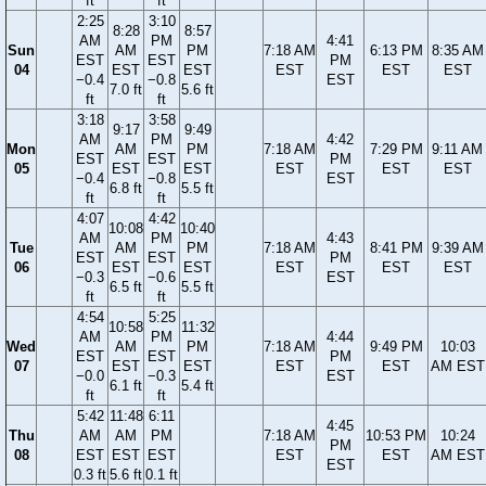
ft
ft
2:25
3:10
8:28
8:57
AM
PM
4:41
Sun
AM
PM
7:18 AM
6:13 PM
8:35 AM
EST
EST
PM
04
EST
EST
EST
EST
EST
−0.4
−0.8
EST
7.0 ft
5.6 ft
ft
ft
3:18
3:58
9:17
9:49
AM
PM
4:42
Mon
AM
PM
7:18 AM
7:29 PM
9:11 AM
EST
EST
PM
05
EST
EST
EST
EST
EST
−0.4
−0.8
EST
6.8 ft
5.5 ft
ft
ft
4:07
4:42
10:08
10:40
AM
PM
4:43
Tue
AM
PM
7:18 AM
8:41 PM
9:39 AM
EST
EST
PM
06
EST
EST
EST
EST
EST
−0.3
−0.6
EST
6.5 ft
5.5 ft
ft
ft
4:54
5:25
10:58
11:32
AM
PM
4:44
Wed
AM
PM
7:18 AM
9:49 PM
10:03
EST
EST
PM
07
EST
EST
EST
EST
AM EST
−0.0
−0.3
EST
6.1 ft
5.4 ft
ft
ft
5:42
11:48
6:11
4:45
Thu
AM
AM
PM
7:18 AM
10:53 PM
10:24
PM
08
EST
EST
EST
EST
EST
AM EST
EST
0.3 ft
5.6 ft
0.1 ft