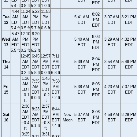
11
EDT
EDT
EDT
EDT
EDT
EDT
EDT
EDT
5.4 ft
0.8 ft
5.2 ft
1.0 ft
4:44
11:24
5:22
11:53
8:02
Tue
AM
AM
PM
PM
5:41 AM
3:07 AM
3:21 PM
PM
12
EDT
EDT
EDT
EDT
EDT
EDT
EDT
EDT
5.4 ft
0.5 ft
5.7 ft
0.6 ft
5:47
12:10
6:20
8:03
Wed
AM
PM
PM
5:40 AM
3:29 AM
4:32 PM
PM
13
EDT
EDT
EDT
EDT
EDT
EDT
EDT
5.5 ft
0.2 ft
6.2 ft
12:45
6:45
12:57
7:11
8:04
Thu
AM
AM
PM
PM
5:39 AM
3:54 AM
5:48 PM
PM
14
EDT
EDT
EDT
EDT
EDT
EDT
EDT
EDT
0.2 ft
5.8 ft
0.0 ft
6.8 ft
1:36
1:45
7:35
7:58
AM
PM
8:05
Fri
AM
PM
5:38 AM
4:23 AM
7:07 PM
EDT
EDT
PM
15
EDT
EDT
EDT
EDT
EDT
−0.1
−0.2
EDT
6.0 ft
7.2 ft
ft
ft
2:30
2:37
8:23
8:44
AM
PM
8:06
Sat
AM
PM
New
5:37 AM
4:58 AM
8:29 PM
EDT
EDT
PM
16
EDT
EDT
Moon
EDT
EDT
EDT
−0.4
−0.3
EDT
6.1 ft
7.4 ft
ft
ft
3:25
3:31
9:11
9:33