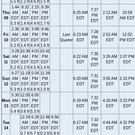
5.5 ft
1.2 ft
4.6 ft
1.5 ft
1:44
8:32
2:15
8:39
7:27
Thu
AM
AM
PM
PM
6:25 AM
2:12 AM
10:59
PM
09
EDT
EDT
EDT
EDT
EDT
EDT
AM EDT
EDT
5.3 ft
1.4 ft
4.4 ft
1.7 ft
2:36
9:36
3:08
9:46
7:28
Fri
AM
AM
PM
PM
Last
6:23 AM
2:52 AM
12:02
PM
10
EDT
EDT
EDT
EDT
Quarter
EDT
EDT
PM EDT
EDT
5.2 ft
1.4 ft
4.4 ft
1.6 ft
3:29
10:30
4:03
10:42
7:30
Sat
AM
AM
PM
PM
6:22 AM
3:26 AM
1:07 PM
PM
11
EDT
EDT
EDT
EDT
EDT
EDT
EDT
EDT
5.2 ft
1.2 ft
4.5 ft
1.4 ft
4:27
11:19
5:04
11:34
7:31
Sun
AM
AM
PM
PM
6:20 AM
3:55 AM
2:15 PM
PM
12
EDT
EDT
EDT
EDT
EDT
EDT
EDT
EDT
5.3 ft
1.0 ft
4.8 ft
1.0 ft
5:30
12:05
6:05
7:32
Mon
AM
PM
PM
6:19 AM
4:20 AM
3:23 PM
PM
13
EDT
EDT
EDT
EDT
EDT
EDT
EDT
5.4 ft
0.6 ft
5.3 ft
12:24
6:28
12:49
6:56
7:33
Tue
AM
AM
PM
PM
6:17 AM
4:44 AM
4:32 PM
PM
14
EDT
EDT
EDT
EDT
EDT
EDT
EDT
EDT
0.7 ft
5.7 ft
0.3 ft
5.9 ft