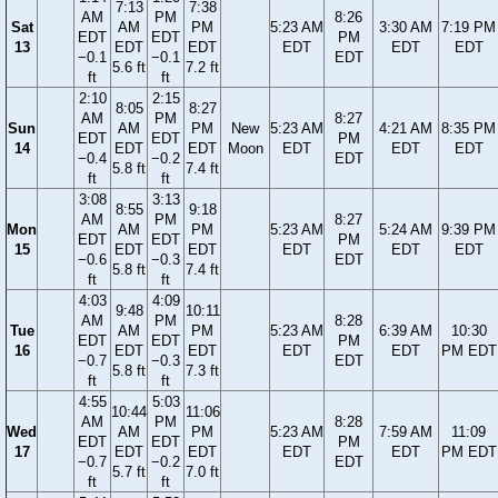
7:13
7:38
AM
PM
8:26
Sat
AM
PM
5:23 AM
3:30 AM
7:19 PM
EDT
EDT
PM
13
EDT
EDT
EDT
EDT
EDT
−0.1
−0.1
EDT
5.6 ft
7.2 ft
ft
ft
2:10
2:15
8:05
8:27
AM
PM
8:27
Sun
AM
PM
New
5:23 AM
4:21 AM
8:35 PM
EDT
EDT
PM
14
EDT
EDT
Moon
EDT
EDT
EDT
−0.4
−0.2
EDT
5.8 ft
7.4 ft
ft
ft
3:08
3:13
8:55
9:18
AM
PM
8:27
Mon
AM
PM
5:23 AM
5:24 AM
9:39 PM
EDT
EDT
PM
15
EDT
EDT
EDT
EDT
EDT
−0.6
−0.3
EDT
5.8 ft
7.4 ft
ft
ft
4:03
4:09
9:48
10:11
AM
PM
8:28
Tue
AM
PM
5:23 AM
6:39 AM
10:30
EDT
EDT
PM
16
EDT
EDT
EDT
EDT
PM EDT
−0.7
−0.3
EDT
5.8 ft
7.3 ft
ft
ft
4:55
5:03
10:44
11:06
AM
PM
8:28
Wed
AM
PM
5:23 AM
7:59 AM
11:09
EDT
EDT
PM
17
EDT
EDT
EDT
EDT
PM EDT
−0.7
−0.2
EDT
5.7 ft
7.0 ft
ft
ft