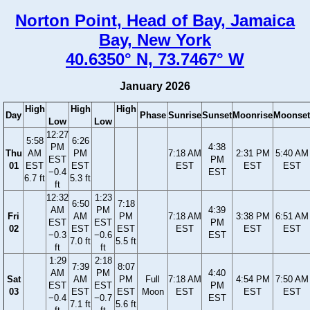
Norton Point, Head of Bay, Jamaica
Bay, New York
40.6350° N, 73.7467° W
January 2026
High
High
High
Day
Phase
Sunrise
Sunset
Moonrise
Moonset
Low
Low
12:27
5:58
6:26
PM
4:38
Thu
AM
PM
7:18 AM
2:31 PM
5:40 AM
EST
PM
01
EST
EST
EST
EST
EST
−0.4
EST
6.7 ft
5.3 ft
ft
12:32
1:23
6:50
7:18
AM
PM
4:39
Fri
AM
PM
7:18 AM
3:38 PM
6:51 AM
EST
EST
PM
02
EST
EST
EST
EST
EST
−0.3
−0.6
EST
7.0 ft
5.5 ft
ft
ft
1:29
2:18
7:39
8:07
AM
PM
4:40
Sat
AM
PM
Full
7:18 AM
4:54 PM
7:50 AM
EST
EST
PM
03
EST
EST
Moon
EST
EST
EST
−0.4
−0.7
EST
7.1 ft
5.6 ft