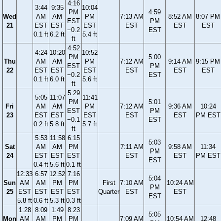
4:16
3:44
9:35
10:04
PM
4:59
Wed
AM
AM
PM
7:13 AM
8:52 AM
8:07 PM
EST
PM
21
EST
EST
EST
EST
EST
EST
−0.2
EST
0.1 ft
6.2 ft
5.4 ft
ft
4:52
4:24
10:20
10:52
PM
5:00
Thu
AM
AM
PM
7:12 AM
9:14 AM
9:15 PM
EST
PM
22
EST
EST
EST
EST
EST
EST
−0.2
EST
0.1 ft
6.0 ft
5.6 ft
ft
5:29
5:05
11:07
11:41
PM
5:01
Fri
AM
AM
PM
7:12 AM
9:36 AM
10:24
EST
PM
23
EST
EST
EST
EST
EST
PM EST
−0.1
EST
0.2 ft
5.8 ft
5.7 ft
ft
5:53
11:58
6:15
5:03
Sat
AM
AM
PM
7:11 AM
9:58 AM
11:34
PM
24
EST
EST
EST
EST
EST
PM EST
EST
0.4 ft
5.6 ft
0.1 ft
12:33
6:57
12:52
7:16
5:04
Sun
AM
AM
PM
PM
First
7:10 AM
10:24 AM
PM
25
EST
EST
EST
EST
Quarter
EST
EST
EST
5.8 ft
0.6 ft
5.3 ft
0.3 ft
1:28
8:09
1:49
8:23
5:05
Mon
AM
AM
PM
PM
7:09 AM
10:54 AM
12:48