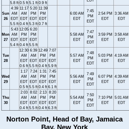
EDT
5.8 ft
0.5 ft
5.1 ft
0.9 ft
4:39
11:17
5:20
11:39
7:45
Sun
AM
AM
PM
PM
6:00 AM
2:54 PM
3:36 AM
PM
26
EDT
EDT
EDT
EDT
EDT
EDT
EDT
EDT
5.5 ft
0.4 ft
5.3 ft
0.7 ft
5:43
12:05
6:20
7:47
Mon
AM
PM
PM
5:58 AM
3:59 PM
3:58 AM
PM
27
EDT
EDT
EDT
EDT
EDT
EDT
EDT
5.4 ft
0.4 ft
5.5 ft
12:30
6:39
12:49
7:07
7:48
Tue
AM
AM
PM
PM
5:57 AM
5:03 PM
4:19 AM
PM
28
EDT
EDT
EDT
EDT
EDT
EDT
EDT
EDT
0.6 ft
5.5 ft
0.4 ft
5.9 ft
1:17
7:24
1:31
7:45
7:49
Wed
AM
AM
PM
PM
5:56 AM
6:07 PM
4:39 AM
PM
29
EDT
EDT
EDT
EDT
EDT
EDT
EDT
EDT
0.5 ft
5.5 ft
0.4 ft
6.1 ft
2:03
8:02
2:13
8:20
7:50
Thu
AM
AM
PM
PM
5:54 AM
7:10 PM
5:01 AM
PM
30
EDT
EDT
EDT
EDT
EDT
EDT
EDT
EDT
0.4 ft
5.5 ft
0.4 ft
6.3 ft
Norton Point, Head of Bay, Jamaica
Bay, New York