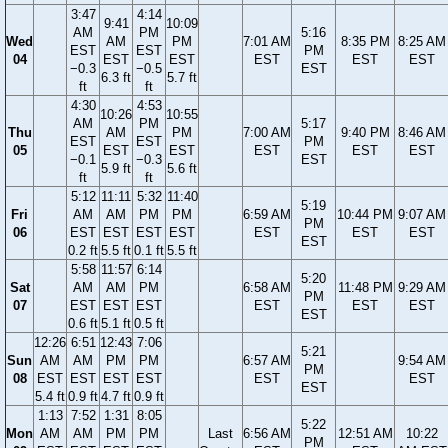
3:47
4:14
9:41
10:09
AM
PM
5:16
Wed
AM
PM
7:01 AM
8:35 PM
8:25 AM
EST
EST
PM
04
EST
EST
EST
EST
EST
−0.3
−0.5
EST
6.3 ft
5.7 ft
ft
ft
4:30
4:53
10:26
10:55
AM
PM
5:17
Thu
AM
PM
7:00 AM
9:40 PM
8:46 AM
EST
EST
PM
05
EST
EST
EST
EST
EST
−0.1
−0.3
EST
5.9 ft
5.6 ft
ft
ft
5:12
11:11
5:32
11:40
5:19
Fri
AM
AM
PM
PM
6:59 AM
10:44 PM
9:07 AM
PM
06
EST
EST
EST
EST
EST
EST
EST
EST
0.2 ft
5.5 ft
0.1 ft
5.5 ft
5:58
11:57
6:14
5:20
Sat
AM
AM
PM
6:58 AM
11:48 PM
9:29 AM
PM
07
EST
EST
EST
EST
EST
EST
EST
0.6 ft
5.1 ft
0.5 ft
12:26
6:51
12:43
7:06
5:21
Sun
AM
AM
PM
PM
6:57 AM
9:54 AM
PM
08
EST
EST
EST
EST
EST
EST
EST
5.4 ft
0.9 ft
4.7 ft
0.9 ft
1:13
7:52
1:31
8:05
5:22
Mon
AM
AM
PM
PM
Last
6:56 AM
12:51 AM
10:22
PM