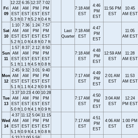
12:22
6:35
12:37
7:02
4:46
Fri
AM
AM
PM
PM
7:18 AM
11:56 PM
10:45
PM
09
EST
EST
EST
EST
EST
EST
AM EST
EST
5.3 ft
0.7 ft
5.2 ft
0.4 ft
1:10
7:36
1:24
7:57
4:47
Sat
AM
AM
PM
PM
Last
7:18 AM
11:05
PM
10
EST
EST
EST
EST
Quarter
EST
AM EST
EST
5.2 ft
1.0 ft
4.8 ft
0.7 ft
1:57
8:37
2:12
8:50
4:48
Sun
AM
AM
PM
PM
7:18 AM
12:59 AM
11:28
PM
11
EST
EST
EST
EST
EST
EST
AM EST
EST
5.1 ft
1.1 ft
4.5 ft
0.8 ft
2:45
9:32
3:01
9:40
4:49
Mon
AM
AM
PM
PM
7:17 AM
2:01 AM
11:53
PM
12
EST
EST
EST
EST
EST
EST
AM EST
EST
5.1 ft
1.1 ft
4.2 ft
0.9 ft
3:37
10:23
4:00
10:28
4:50
Tue
AM
AM
PM
PM
7:17 AM
3:04 AM
12:24
PM
13
EST
EST
EST
EST
EST
EST
PM EST
EST
5.0 ft
1.0 ft
4.1 ft
0.9 ft
4:37
11:12
5:04
11:15
4:51
Wed
AM
AM
PM
PM
7:17 AM
4:06 AM
1:00 PM
PM
14
EST
EST
EST
EST
EST
EST
EST
EST
5.1 ft
0.9 ft
4.1 ft
0.8 ft
5:33
12:00
5:58