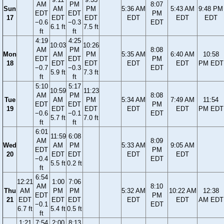
AM
PM
8:07
Sun
AM
PM
5:36 AM
5:43 AM
9:48 PM
EDT
EDT
PM
17
EDT
EDT
EDT
EDT
EDT
−0.6
−0.3
EDT
6.1 ft
7.5 ft
ft
ft
4:19
4:25
10:03
10:26
AM
PM
8:08
Mon
AM
PM
5:35 AM
6:40 AM
10:58
EDT
EDT
PM
18
EDT
EDT
EDT
EDT
PM EDT
−0.7
−0.3
EDT
5.9 ft
7.3 ft
ft
ft
5:10
5:17
10:59
11:23
AM
PM
8:08
Tue
AM
PM
5:34 AM
7:49 AM
11:54
EDT
EDT
PM
19
EDT
EDT
EDT
EDT
PM EDT
−0.6
−0.1
EDT
5.7 ft
7.0 ft
ft
ft
6:01
11:59
6:08
AM
8:09
Wed
AM
PM
5:33 AM
9:05 AM
EDT
PM
20
EDT
EDT
EDT
EDT
−0.4
EDT
5.5 ft
0.2 ft
ft
6:54
12:21
1:00
7:06
AM
8:10
Thu
AM
PM
PM
5:32 AM
10:22 AM
12:38
EDT
PM
21
EDT
EDT
EDT
EDT
EDT
AM EDT
−0.1
EDT
6.7 ft
5.4 ft
0.5 ft
ft
1:21
7:54
2:00
8:13