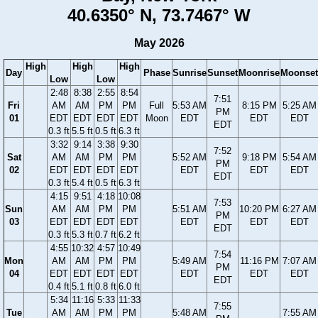
40.6350° N, 73.7467° W
May 2026
High
High
High
Day
Phase
Sunrise
Sunset
Moonrise
Moonset
Low
Low
2:48
8:38
2:55
8:54
7:51
Fri
AM
AM
PM
PM
Full
5:53 AM
8:15 PM
5:25 AM
PM
01
EDT
EDT
EDT
EDT
Moon
EDT
EDT
EDT
EDT
0.3 ft
5.5 ft
0.5 ft
6.3 ft
3:32
9:14
3:38
9:30
7:52
Sat
AM
AM
PM
PM
5:52 AM
9:18 PM
5:54 AM
PM
02
EDT
EDT
EDT
EDT
EDT
EDT
EDT
EDT
0.3 ft
5.4 ft
0.5 ft
6.3 ft
4:15
9:51
4:18
10:08
7:53
Sun
AM
AM
PM
PM
5:51 AM
10:20 PM
6:27 AM
PM
03
EDT
EDT
EDT
EDT
EDT
EDT
EDT
EDT
0.3 ft
5.3 ft
0.7 ft
6.2 ft
4:55
10:32
4:57
10:49
7:54
Mon
AM
AM
PM
PM
5:49 AM
11:16 PM
7:07 AM
PM
04
EDT
EDT
EDT
EDT
EDT
EDT
EDT
EDT
0.4 ft
5.1 ft
0.8 ft
6.0 ft
5:34
11:16
5:33
11:33
7:55
Tue
AM
AM
PM
PM
5:48 AM
7:55 AM