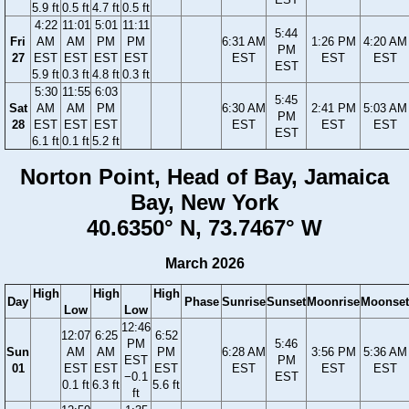
5.9 ft
0.5 ft
4.7 ft
0.5 ft
4:22
11:01
5:01
11:11
5:44
Fri
AM
AM
PM
PM
6:31 AM
1:26 PM
4:20 AM
PM
27
EST
EST
EST
EST
EST
EST
EST
EST
5.9 ft
0.3 ft
4.8 ft
0.3 ft
5:30
11:55
6:03
5:45
Sat
AM
AM
PM
6:30 AM
2:41 PM
5:03 AM
PM
28
EST
EST
EST
EST
EST
EST
EST
6.1 ft
0.1 ft
5.2 ft
Norton Point, Head of Bay, Jamaica
Bay, New York
40.6350° N, 73.7467° W
March 2026
High
High
High
Day
Phase
Sunrise
Sunset
Moonrise
Moonset
Low
Low
12:46
12:07
6:25
6:52
PM
5:46
Sun
AM
AM
PM
6:28 AM
3:56 PM
5:36 AM
EST
PM
01
EST
EST
EST
EST
EST
EST
−0.1
EST
0.1 ft
6.3 ft
5.6 ft
ft