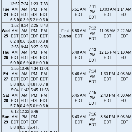
12:52
7:24
1:23
7:33
7:11
Tue
AM
AM
PM
PM
6:51 AM
10:03 AM
1:14 AM
PM
24
EDT
EDT
EDT
EDT
EDT
EDT
EDT
EDT
6.5 ft
0.3 ft
5.2 ft
0.6 ft
1:52
8:34
2:25
8:48
7:12
Wed
AM
AM
PM
PM
First
6:50 AM
11:06 AM
2:22 AM
PM
25
EDT
EDT
EDT
EDT
Quarter
EDT
EDT
EDT
EDT
6.2 ft
0.6 ft
5.0 ft
0.8 ft
2:53
9:44
3:27
9:58
7:13
Thu
AM
AM
PM
PM
6:48 AM
12:16 PM
3:18 AM
PM
26
EDT
EDT
EDT
EDT
EDT
EDT
EDT
EDT
6.0 ft
0.6 ft
4.8 ft
0.9 ft
3:55
10:46
4:34
11:01
7:14
Fri
AM
AM
PM
PM
6:46 AM
1:30 PM
4:03 AM
PM
27
EDT
EDT
EDT
EDT
EDT
EDT
EDT
EDT
5.8 ft
0.6 ft
4.8 ft
0.7 ft
5:04
11:42
5:45
11:58
7:15
Sat
AM
AM
PM
PM
6:45 AM
2:43 PM
4:38 AM
PM
28
EDT
EDT
EDT
EDT
EDT
EDT
EDT
EDT
5.7 ft
0.4 ft
5.0 ft
0.6 ft
6:12
12:33
6:46
7:16
Sun
AM
PM
PM
6:43 AM
3:54 PM
5:06 AM
PM
29
EDT
EDT
EDT
EDT
EDT
EDT
EDT
5.8 ft
0.3 ft
5.4 ft