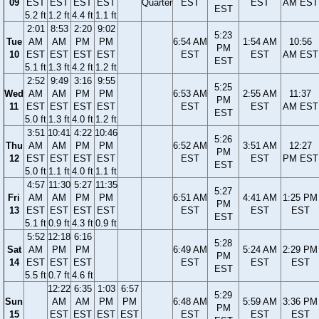
09
EST
EST
EST
EST
Quarter
EST
EST
AM EST
EST
5.2 ft
1.2 ft
4.4 ft
1.1 ft
2:01
8:53
2:20
9:02
5:23
Tue
AM
AM
PM
PM
6:54 AM
1:54 AM
10:56
PM
10
EST
EST
EST
EST
EST
EST
AM EST
EST
5.1 ft
1.3 ft
4.2 ft
1.2 ft
2:52
9:49
3:16
9:55
5:25
Wed
AM
AM
PM
PM
6:53 AM
2:55 AM
11:37
PM
11
EST
EST
EST
EST
EST
EST
AM EST
EST
5.0 ft
1.3 ft
4.0 ft
1.2 ft
3:51
10:41
4:22
10:46
5:26
Thu
AM
AM
PM
PM
6:52 AM
3:51 AM
12:27
PM
12
EST
EST
EST
EST
EST
EST
PM EST
EST
5.0 ft
1.1 ft
4.0 ft
1.1 ft
4:57
11:30
5:27
11:35
5:27
Fri
AM
AM
PM
PM
6:51 AM
4:41 AM
1:25 PM
PM
13
EST
EST
EST
EST
EST
EST
EST
EST
5.1 ft
0.9 ft
4.3 ft
0.9 ft
5:52
12:18
6:16
5:28
Sat
AM
PM
PM
6:49 AM
5:24 AM
2:29 PM
PM
14
EST
EST
EST
EST
EST
EST
EST
5.5 ft
0.7 ft
4.6 ft
12:22
6:35
1:03
6:57
5:29
Sun
AM
AM
PM
PM
6:48 AM
5:59 AM
3:36 PM
PM
15
EST
EST
EST
EST
EST
EST
EST