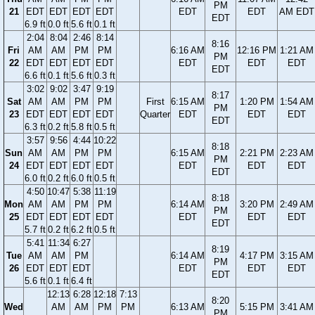
PM
21
EDT
EDT
EDT
EDT
EDT
EDT
AM EDT
EDT
6.9 ft
0.0 ft
5.6 ft
0.1 ft
2:04
8:04
2:46
8:14
8:16
Fri
AM
AM
PM
PM
6:16 AM
12:16 PM
1:21 AM
PM
22
EDT
EDT
EDT
EDT
EDT
EDT
EDT
EDT
6.6 ft
0.1 ft
5.6 ft
0.3 ft
3:02
9:02
3:47
9:19
8:17
Sat
AM
AM
PM
PM
First
6:15 AM
1:20 PM
1:54 AM
PM
23
EDT
EDT
EDT
EDT
Quarter
EDT
EDT
EDT
EDT
6.3 ft
0.2 ft
5.8 ft
0.5 ft
3:57
9:56
4:44
10:22
8:18
Sun
AM
AM
PM
PM
6:15 AM
2:21 PM
2:23 AM
PM
24
EDT
EDT
EDT
EDT
EDT
EDT
EDT
EDT
6.0 ft
0.2 ft
6.0 ft
0.5 ft
4:50
10:47
5:38
11:19
8:18
Mon
AM
AM
PM
PM
6:14 AM
3:20 PM
2:49 AM
PM
25
EDT
EDT
EDT
EDT
EDT
EDT
EDT
EDT
5.7 ft
0.2 ft
6.2 ft
0.5 ft
5:41
11:34
6:27
8:19
Tue
AM
AM
PM
6:14 AM
4:17 PM
3:15 AM
PM
26
EDT
EDT
EDT
EDT
EDT
EDT
EDT
5.6 ft
0.1 ft
6.4 ft
12:13
6:28
12:18
7:13
8:20
Wed
AM
AM
PM
PM
6:13 AM
5:15 PM
3:41 AM
PM