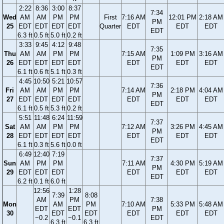
2:22
8:36
3:00
8:37
7:34
Wed
AM
AM
PM
PM
First
7:16 AM
12:01 PM
2:18 AM
PM
25
EDT
EDT
EDT
EDT
Quarter
EDT
EDT
EDT
EDT
6.3 ft
0.5 ft
5.0 ft
0.2 ft
3:33
9:45
4:12
9:48
7:35
Thu
AM
AM
PM
PM
7:15 AM
1:09 PM
3:16 AM
PM
26
EDT
EDT
EDT
EDT
EDT
EDT
EDT
EDT
6.1 ft
0.6 ft
5.1 ft
0.3 ft
4:45
10:50
5:21
10:57
7:36
Fri
AM
AM
PM
PM
7:14 AM
2:18 PM
4:04 AM
PM
27
EDT
EDT
EDT
EDT
EDT
EDT
EDT
EDT
6.1 ft
0.5 ft
5.3 ft
0.2 ft
5:51
11:48
6:24
11:59
7:37
Sat
AM
AM
PM
PM
7:12 AM
3:26 PM
4:45 AM
PM
28
EDT
EDT
EDT
EDT
EDT
EDT
EDT
EDT
6.1 ft
0.3 ft
5.6 ft
0.0 ft
6:49
12:40
7:19
7:37
Sun
AM
PM
PM
7:11 AM
4:30 PM
5:19 AM
PM
29
EDT
EDT
EDT
EDT
EDT
EDT
EDT
6.2 ft
0.1 ft
6.0 ft
12:56
1:28
7:39
8:08
AM
PM
7:38
Mon
AM
PM
7:10 AM
5:33 PM
5:48 AM
EDT
EDT
PM
30
EDT
EDT
EDT
EDT
EDT
−0.2
−0.1
EDT
6.3 ft
6.3 ft