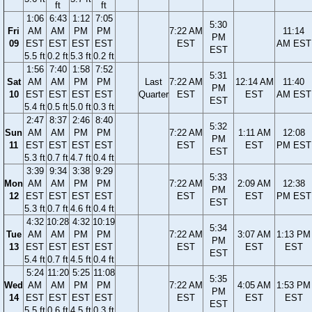
ft
ft
1:06
6:43
1:12
7:05
5:30
Fri
AM
AM
PM
PM
7:22 AM
11:14
PM
09
EST
EST
EST
EST
EST
AM EST
EST
5.5 ft
0.2 ft
5.3 ft
0.2 ft
1:56
7:40
1:58
7:52
5:31
Sat
AM
AM
PM
PM
Last
7:22 AM
12:14 AM
11:40
PM
10
EST
EST
EST
EST
Quarter
EST
EST
AM EST
EST
5.4 ft
0.5 ft
5.0 ft
0.3 ft
2:47
8:37
2:46
8:40
5:32
Sun
AM
AM
PM
PM
7:22 AM
1:11 AM
12:08
PM
11
EST
EST
EST
EST
EST
EST
PM EST
EST
5.3 ft
0.7 ft
4.7 ft
0.4 ft
3:39
9:34
3:38
9:29
5:33
Mon
AM
AM
PM
PM
7:22 AM
2:09 AM
12:38
PM
12
EST
EST
EST
EST
EST
EST
PM EST
EST
5.3 ft
0.7 ft
4.6 ft
0.4 ft
4:32
10:28
4:32
10:19
5:34
Tue
AM
AM
PM
PM
7:22 AM
3:07 AM
1:13 PM
PM
13
EST
EST
EST
EST
EST
EST
EST
EST
5.4 ft
0.7 ft
4.5 ft
0.4 ft
5:24
11:20
5:25
11:08
5:35
Wed
AM
AM
PM
PM
7:22 AM
4:05 AM
1:53 PM
PM
14
EST
EST
EST
EST
EST
EST
EST
EST
5.5 ft
0.6 ft
4.5 ft
0.3 ft