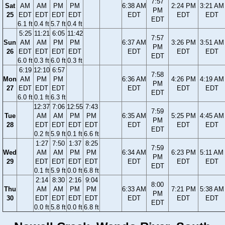
7:57
Sat
AM
AM
PM
PM
6:38 AM
2:24 PM
3:21 AM
PM
25
EDT
EDT
EDT
EDT
EDT
EDT
EDT
EDT
6.1 ft
0.4 ft
5.7 ft
0.4 ft
5:25
11:21
6:05
11:42
7:57
Sun
AM
AM
PM
PM
6:37 AM
3:26 PM
3:51 AM
PM
26
EDT
EDT
EDT
EDT
EDT
EDT
EDT
EDT
6.0 ft
0.3 ft
6.0 ft
0.3 ft
6:19
12:10
6:57
7:58
Mon
AM
PM
PM
6:36 AM
4:26 PM
4:19 AM
PM
27
EDT
EDT
EDT
EDT
EDT
EDT
EDT
6.0 ft
0.1 ft
6.3 ft
12:37
7:06
12:55
7:43
7:59
Tue
AM
AM
PM
PM
6:35 AM
5:25 PM
4:45 AM
PM
28
EDT
EDT
EDT
EDT
EDT
EDT
EDT
EDT
0.2 ft
5.9 ft
0.1 ft
6.6 ft
1:27
7:50
1:37
8:25
7:59
Wed
AM
AM
PM
PM
6:34 AM
6:23 PM
5:11 AM
PM
29
EDT
EDT
EDT
EDT
EDT
EDT
EDT
EDT
0.1 ft
5.9 ft
0.0 ft
6.8 ft
2:14
8:30
2:16
9:04
8:00
Thu
AM
AM
PM
PM
6:33 AM
7:21 PM
5:38 AM
PM
30
EDT
EDT
EDT
EDT
EDT
EDT
EDT
EDT
0.0 ft
5.8 ft
0.0 ft
6.8 ft