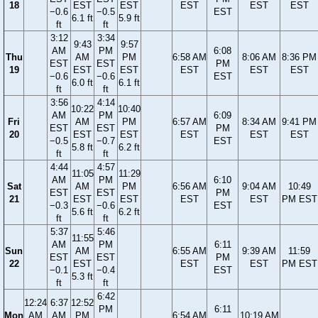
18
EST
EST
EST
EST
EST
−0.6
−0.5
EST
6.1 ft
5.9 ft
ft
ft
3:12
3:34
9:43
9:57
AM
PM
6:08
Thu
AM
PM
6:58 AM
8:06 AM
8:36 PM
EST
EST
PM
19
EST
EST
EST
EST
EST
−0.6
−0.6
EST
6.0 ft
6.1 ft
ft
ft
3:56
4:14
10:22
10:40
AM
PM
6:09
Fri
AM
PM
6:57 AM
8:34 AM
9:41 PM
EST
EST
PM
20
EST
EST
EST
EST
EST
−0.5
−0.7
EST
5.8 ft
6.2 ft
ft
ft
4:44
4:57
11:05
11:29
AM
PM
6:10
Sat
AM
PM
6:56 AM
9:04 AM
10:49
EST
EST
PM
21
EST
EST
EST
EST
PM EST
−0.3
−0.6
EST
5.6 ft
6.2 ft
ft
ft
5:37
5:46
11:55
AM
PM
6:11
Sun
AM
6:55 AM
9:39 AM
11:59
EST
EST
PM
22
EST
EST
EST
PM EST
−0.1
−0.4
EST
5.3 ft
ft
ft
6:42
12:24
6:37
12:52
PM
6:11
Mon
AM
AM
PM
6:54 AM
10:19 AM