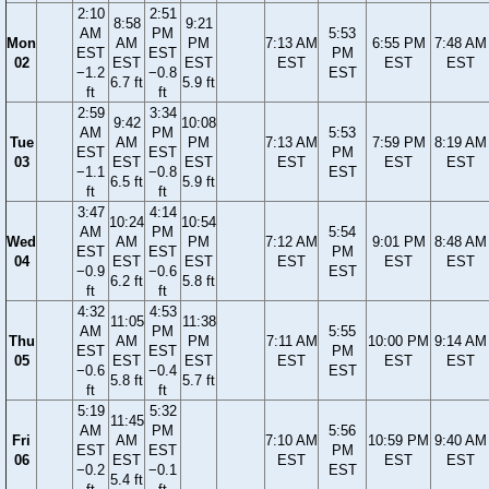
2:10
2:51
8:58
9:21
AM
PM
5:53
Mon
AM
PM
7:13 AM
6:55 PM
7:48 AM
EST
EST
PM
02
EST
EST
EST
EST
EST
−1.2
−0.8
EST
6.7 ft
5.9 ft
ft
ft
2:59
3:34
9:42
10:08
AM
PM
5:53
Tue
AM
PM
7:13 AM
7:59 PM
8:19 AM
EST
EST
PM
03
EST
EST
EST
EST
EST
−1.1
−0.8
EST
6.5 ft
5.9 ft
ft
ft
3:47
4:14
10:24
10:54
AM
PM
5:54
Wed
AM
PM
7:12 AM
9:01 PM
8:48 AM
EST
EST
PM
04
EST
EST
EST
EST
EST
−0.9
−0.6
EST
6.2 ft
5.8 ft
ft
ft
4:32
4:53
11:05
11:38
AM
PM
5:55
Thu
AM
PM
7:11 AM
10:00 PM
9:14 AM
EST
EST
PM
05
EST
EST
EST
EST
EST
−0.6
−0.4
EST
5.8 ft
5.7 ft
ft
ft
5:19
5:32
11:45
AM
PM
5:56
Fri
AM
7:10 AM
10:59 PM
9:40 AM
EST
EST
PM
06
EST
EST
EST
EST
−0.2
−0.1
EST
5.4 ft