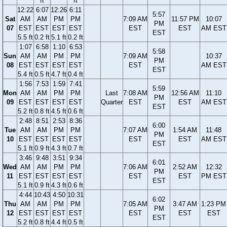
ft
ft
12:22
6:07
12:26
6:11
5:57
Sat
AM
AM
PM
PM
7:09 AM
11:57 PM
10:07
PM
07
EST
EST
EST
EST
EST
EST
AM EST
EST
5.5 ft
0.2 ft
5.1 ft
0.2 ft
1:07
6:58
1:10
6:53
5:58
Sun
AM
AM
PM
PM
7:09 AM
10:37
PM
08
EST
EST
EST
EST
EST
AM EST
EST
5.4 ft
0.5 ft
4.7 ft
0.4 ft
1:56
7:53
1:59
7:41
5:59
Mon
AM
AM
PM
PM
Last
7:08 AM
12:56 AM
11:10
PM
09
EST
EST
EST
EST
Quarter
EST
EST
AM EST
EST
5.2 ft
0.8 ft
4.5 ft
0.6 ft
2:48
8:51
2:53
8:36
6:00
Tue
AM
AM
PM
PM
7:07 AM
1:54 AM
11:48
PM
10
EST
EST
EST
EST
EST
EST
AM EST
EST
5.1 ft
0.9 ft
4.3 ft
0.7 ft
3:46
9:48
3:51
9:34
6:01
Wed
AM
AM
PM
PM
7:06 AM
2:52 AM
12:32
PM
11
EST
EST
EST
EST
EST
EST
PM EST
EST
5.1 ft
0.9 ft
4.3 ft
0.6 ft
4:44
10:43
4:50
10:31
6:02
Thu
AM
AM
PM
PM
7:05 AM
3:47 AM
1:23 PM
PM
12
EST
EST
EST
EST
EST
EST
EST
EST
5.2 ft
0.8 ft
4.4 ft
0.5 ft