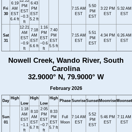
12:22
6:19
6:43
PM
5:50
Fri
AM
PM
7:15 AM
3:22 PM
5:32 AM
EST
PM
30
EST
EST
EST
EST
EST
−0.3
EST
6.4 ft
5.2 ft
ft
12:21
1:16
7:18
7:40
AM
PM
5:51
Sat
AM
PM
7:15 AM
4:34 PM
6:26 AM
EST
EST
PM
31
EST
EST
EST
EST
EST
−0.9
−0.6
EST
6.6 ft
5.5 ft
ft
ft
Nowell Creek, Wando River, South
Carolina
32.9000° N, 79.9000° W
February 2026
High
High
High
Day
Phase
Sunrise
Sunset
Moonrise
Moonset
Low
Low
1:18
2:05
8:10
8:33
AM
PM
5:52
Sun
AM
PM
Full
7:14 AM
5:46 PM
7:11 AM
EST
EST
PM
01
EST
EST
Moon
EST
EST
EST
−1.1
−0.7
EST
6.7 ft
5.7 ft
ft
ft