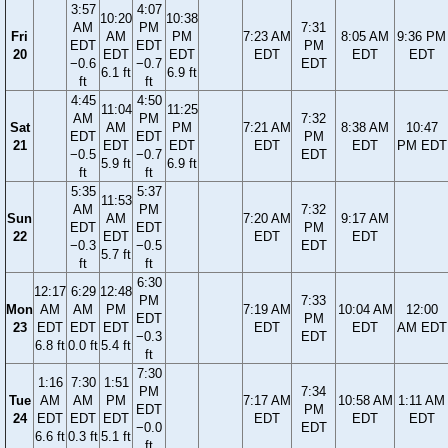
3:57
4:07
10:20
10:38
AM
PM
7:31
Fri
AM
PM
7:23 AM
8:05 AM
9:36 PM
EDT
EDT
PM
20
EDT
EDT
EDT
EDT
EDT
−0.6
−0.7
EDT
6.1 ft
6.9 ft
ft
ft
4:45
4:50
11:04
11:25
AM
PM
7:32
Sat
AM
PM
7:21 AM
8:38 AM
10:47
EDT
EDT
PM
21
EDT
EDT
EDT
EDT
PM EDT
−0.5
−0.7
EDT
5.9 ft
6.9 ft
ft
ft
5:35
5:37
11:53
AM
PM
7:32
Sun
AM
7:20 AM
9:17 AM
EDT
EDT
PM
22
EDT
EDT
EDT
−0.3
−0.5
EDT
5.7 ft
ft
ft
6:30
12:17
6:29
12:48
PM
7:33
Mon
AM
AM
PM
7:19 AM
10:04 AM
12:00
EDT
PM
23
EDT
EDT
EDT
EDT
EDT
AM EDT
−0.3
EDT
6.8 ft
0.0 ft
5.4 ft
ft
7:30
1:16
7:30
1:51
PM
7:34
Tue
AM
AM
PM
7:17 AM
10:58 AM
1:11 AM
EDT
PM
24
EDT
EDT
EDT
EDT
EDT
EDT
−0.0
EDT
6.6 ft
0.3 ft
5.1 ft
ft