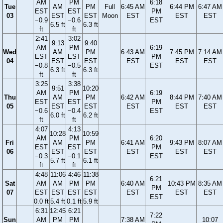
AM
PM
6:18
Tue
AM
PM
Full
6:45 AM
6:44 PM
6:47 AM
EST
EST
PM
03
EST
EST
Moon
EST
EST
EST
−0.9
−0.6
EST
6.5 ft
6.3 ft
ft
ft
2:41
3:02
9:13
9:40
AM
PM
6:19
Wed
AM
PM
6:43 AM
7:45 PM
7:14 AM
EST
EST
PM
04
EST
EST
EST
EST
EST
−0.8
−0.5
EST
6.3 ft
6.3 ft
ft
ft
3:25
3:38
9:51
10:20
AM
PM
6:19
Thu
AM
PM
6:42 AM
8:44 PM
7:40 AM
EST
EST
PM
05
EST
EST
EST
EST
EST
−0.6
−0.4
EST
6.0 ft
6.2 ft
ft
ft
4:07
4:13
10:28
10:59
AM
PM
6:20
Fri
AM
PM
6:41 AM
9:43 PM
8:07 AM
EST
EST
PM
06
EST
EST
EST
EST
EST
−0.3
−0.1
EST
5.7 ft
6.1 ft
ft
ft
4:48
11:06
4:46
11:38
6:21
Sat
AM
AM
PM
PM
6:40 AM
10:43 PM
8:35 AM
PM
07
EST
EST
EST
EST
EST
EST
EST
EST
0.0 ft
5.4 ft
0.1 ft
5.9 ft
6:31
12:45
6:21
7:22
Sun
AM
PM
PM
7:38 AM
10:07