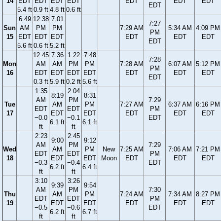
14
EDT
EDT
EDT
EDT
EDT
EDT
EDT
EDT
5.4 ft
0.9 ft
4.8 ft
0.6 ft
6:49
12:38
7:01
7:27
Sun
AM
PM
PM
7:29 AM
5:34 AM
4:09 PM
PM
15
EDT
EDT
EDT
EDT
EDT
EDT
EDT
5.6 ft
0.6 ft
5.2 ft
12:45
7:36
1:22
7:48
7:28
Mon
AM
AM
PM
PM
7:28 AM
6:07 AM
5:12 PM
PM
16
EDT
EDT
EDT
EDT
EDT
EDT
EDT
EDT
0.3 ft
5.9 ft
0.2 ft
5.6 ft
1:35
2:04
8:19
8:31
AM
PM
7:29
Tue
AM
PM
7:27 AM
6:37 AM
6:16 PM
EDT
EDT
PM
17
EDT
EDT
EDT
EDT
EDT
−0.0
−0.1
EDT
6.1 ft
6.1 ft
ft
ft
2:23
2:45
9:00
9:12
AM
PM
7:29
Wed
AM
PM
New
7:25 AM
7:06 AM
7:21 PM
EDT
EDT
PM
18
EDT
EDT
Moon
EDT
EDT
EDT
−0.3
−0.4
EDT
6.2 ft
6.4 ft
ft
ft
3:10
3:26
9:39
9:54
AM
PM
7:30
Thu
AM
PM
7:24 AM
7:34 AM
8:27 PM
EDT
EDT
PM
19
EDT
EDT
EDT
EDT
EDT
−0.5
−0.6
EDT
6.2 ft
6.7 ft
ft
ft