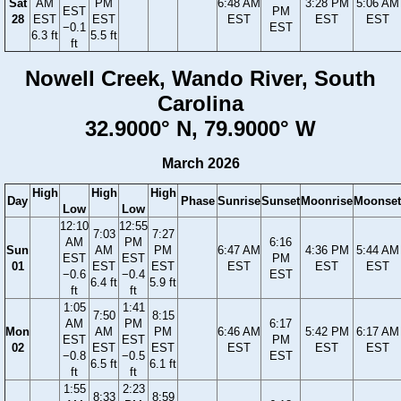
Sat
AM
PM
6:48 AM
3:28 PM
5:06 AM
EST
PM
28
EST
EST
EST
EST
EST
−0.1
EST
6.3 ft
5.5 ft
ft
Nowell Creek, Wando River, South
Carolina
32.9000° N, 79.9000° W
March 2026
High
High
High
Day
Phase
Sunrise
Sunset
Moonrise
Moonset
Low
Low
12:10
12:55
7:03
7:27
AM
PM
6:16
Sun
AM
PM
6:47 AM
4:36 PM
5:44 AM
EST
EST
PM
01
EST
EST
EST
EST
EST
−0.6
−0.4
EST
6.4 ft
5.9 ft
ft
ft
1:05
1:41
7:50
8:15
AM
PM
6:17
Mon
AM
PM
6:46 AM
5:42 PM
6:17 AM
EST
EST
PM
02
EST
EST
EST
EST
EST
−0.8
−0.5
EST
6.5 ft
6.1 ft
ft
ft
1:55
2:23
8:33
8:59