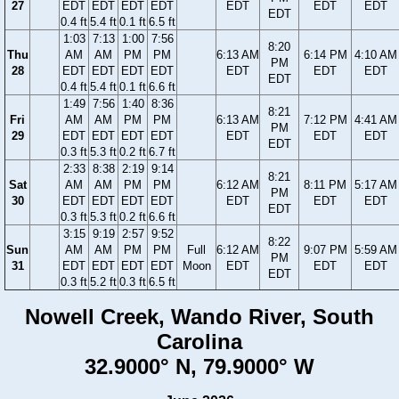
27
EDT
EDT
EDT
EDT
EDT
EDT
EDT
EDT
0.4 ft
5.4 ft
0.1 ft
6.5 ft
1:03
7:13
1:00
7:56
8:20
Thu
AM
AM
PM
PM
6:13 AM
6:14 PM
4:10 AM
PM
28
EDT
EDT
EDT
EDT
EDT
EDT
EDT
EDT
0.4 ft
5.4 ft
0.1 ft
6.6 ft
1:49
7:56
1:40
8:36
8:21
Fri
AM
AM
PM
PM
6:13 AM
7:12 PM
4:41 AM
PM
29
EDT
EDT
EDT
EDT
EDT
EDT
EDT
EDT
0.3 ft
5.3 ft
0.2 ft
6.7 ft
2:33
8:38
2:19
9:14
8:21
Sat
AM
AM
PM
PM
6:12 AM
8:11 PM
5:17 AM
PM
30
EDT
EDT
EDT
EDT
EDT
EDT
EDT
EDT
0.3 ft
5.3 ft
0.2 ft
6.6 ft
3:15
9:19
2:57
9:52
8:22
Sun
AM
AM
PM
PM
Full
6:12 AM
9:07 PM
5:59 AM
PM
31
EDT
EDT
EDT
EDT
Moon
EDT
EDT
EDT
EDT
0.3 ft
5.2 ft
0.3 ft
6.5 ft
Nowell Creek, Wando River, South
Carolina
32.9000° N, 79.9000° W