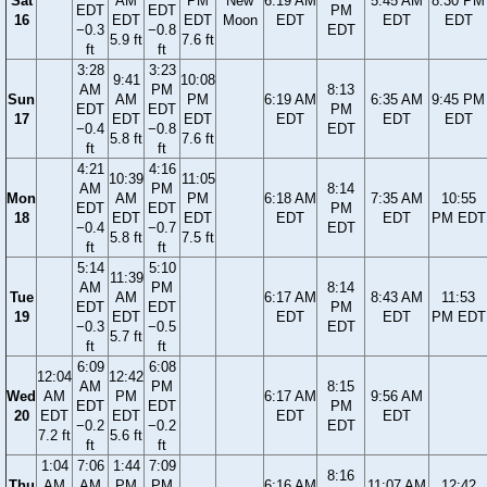
Sat
AM
PM
New
6:19 AM
5:45 AM
8:30 PM
EDT
EDT
PM
16
EDT
EDT
Moon
EDT
EDT
EDT
−0.3
−0.8
EDT
5.9 ft
7.6 ft
ft
ft
3:28
3:23
9:41
10:08
AM
PM
8:13
Sun
AM
PM
6:19 AM
6:35 AM
9:45 PM
EDT
EDT
PM
17
EDT
EDT
EDT
EDT
EDT
−0.4
−0.8
EDT
5.8 ft
7.6 ft
ft
ft
4:21
4:16
10:39
11:05
AM
PM
8:14
Mon
AM
PM
6:18 AM
7:35 AM
10:55
EDT
EDT
PM
18
EDT
EDT
EDT
EDT
PM EDT
−0.4
−0.7
EDT
5.8 ft
7.5 ft
ft
ft
5:14
5:10
11:39
AM
PM
8:14
Tue
AM
6:17 AM
8:43 AM
11:53
EDT
EDT
PM
19
EDT
EDT
EDT
PM EDT
−0.3
−0.5
EDT
5.7 ft
ft
ft
6:09
6:08
12:04
12:42
AM
PM
8:15
Wed
AM
PM
6:17 AM
9:56 AM
EDT
EDT
PM
20
EDT
EDT
EDT
EDT
−0.2
−0.2
EDT
7.2 ft
5.6 ft
ft
ft
1:04
7:06
1:44
7:09
8:16
Thu
AM
AM
PM
PM
6:16 AM
11:07 AM
12:42