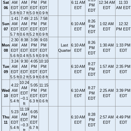
Sat
AM
AM
PM
PM
6:11 AM
12:34 AM
11:33
PM
06
EDT
EDT
EDT
EDT
EDT
EDT
AM EDT
EDT
5.8 ft
0.7 ft
5.0 ft
0.9 ft
1:41
7:49
2:15
7:58
8:26
Sun
AM
AM
PM
PM
6:10 AM
1:02 AM
12:32
PM
07
EDT
EDT
EDT
EDT
EDT
EDT
PM EDT
EDT
5.7 ft
0.6 ft
5.2 ft
0.9 ft
2:30
8:38
3:08
9:03
8:26
Mon
AM
AM
PM
PM
Last
6:10 AM
1:30 AM
1:33 PM
PM
08
EDT
EDT
EDT
EDT
Quarter
EDT
EDT
EDT
EDT
5.6 ft
0.4 ft
5.5 ft
0.9 ft
3:24
9:30
4:05
10:10
8:27
Tue
AM
AM
PM
PM
6:10 AM
1:57 AM
2:35 PM
PM
09
EDT
EDT
EDT
EDT
EDT
EDT
EDT
EDT
5.5 ft
0.2 ft
5.9 ft
0.8 ft
10:24
4:22
5:05
11:15
AM
8:27
Wed
AM
PM
PM
6:10 AM
2:25 AM
3:39 PM
EDT
PM
10
EDT
EDT
EDT
EDT
EDT
EDT
−0.1
EDT
5.4 ft
6.3 ft
0.6 ft
ft
11:19
5:23
6:05
AM
8:28
Thu
AM
PM
6:10 AM
2:57 AM
4:49 PM
EDT
PM
11
EDT
EDT
EDT
EDT
EDT
−0.3
EDT
5.4 ft
6.7 ft
ft