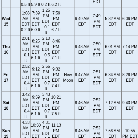
EDT
0.5 ft
5.9 ft
0.2 ft
6.2 ft
1:25
1:08
7:39
7:59
PM
7:49
Wed
AM
AM
PM
6:49 AM
5:32 AM
6:06 PM
EDT
PM
15
EDT
EDT
EDT
EDT
EDT
EDT
−0.1
EDT
0.2 ft
6.0 ft
6.7 ft
ft
2:01
2:10
8:25
8:46
AM
PM
7:50
Thu
AM
PM
6:48 AM
6:01 AM
7:14 PM
EDT
EDT
PM
16
EDT
EDT
EDT
EDT
EDT
−0.1
−0.5
EDT
6.1 ft
7.1 ft
ft
ft
2:52
2:56
9:12
9:32
AM
PM
7:51
Fri
AM
PM
New
6:47 AM
6:34 AM
8:26 PM
EDT
EDT
PM
17
EDT
EDT
Moon
EDT
EDT
EDT
−0.4
−0.7
EDT
6.1 ft
7.4 ft
ft
ft
3:42
3:43
9:59
10:21
AM
PM
7:52
Sat
AM
PM
6:46 AM
7:12 AM
9:40 PM
EDT
EDT
PM
18
EDT
EDT
EDT
EDT
EDT
−0.4
−0.7
EDT
6.1 ft
7.5 ft
ft
ft
4:33
4:31
10:50
11:13
AM
PM
7:52
Sun
AM
PM
6:45 AM
7:56 AM
10:55
EDT
EDT
PM
19
EDT
EDT
EDT
EDT
PM EDT