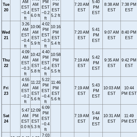
AM
PM
5:40
Tue
AM
PM
7:20 AM
8:38 AM
7:38 PM
EST
EST
PM
20
EST
EST
EST
EST
EST
−0.4
−0.2
EST
6.0 ft
5.2 ft
ft
ft
3:26
4:02
10:06
10:16
AM
PM
5:41
Wed
AM
PM
7:20 AM
9:07 AM
8:40 PM
EST
EST
PM
21
EST
EST
EST
EST
EST
−0.4
−0.3
EST
5.9 ft
5.4 ft
ft
ft
4:09
4:40
10:42
10:58
AM
PM
5:42
Thu
AM
PM
7:19 AM
9:35 AM
9:42 PM
EST
EST
PM
22
EST
EST
EST
EST
EST
−0.3
−0.4
EST
5.8 ft
5.5 ft
ft
ft
4:55
5:22
11:22
11:46
AM
PM
5:43
Fri
AM
PM
7:19 AM
10:03 AM
10:44
EST
EST
PM
23
EST
EST
EST
EST
PM EST
−0.2
−0.4
EST
5.6 ft
5.6 ft
ft
ft
6:09
5:47
12:09
PM
5:44
Sat
AM
PM
7:19 AM
10:31 AM
11:49
EST
PM
24
EST
EST
EST
EST
PM EST
−0.4
EST
0.0 ft
5.3 ft
ft
7:03