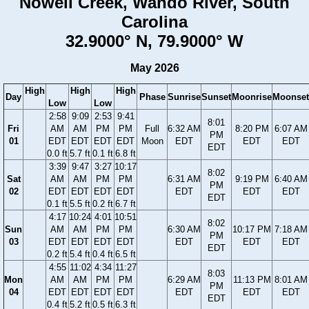
Nowell Creek, Wando River, South
Carolina
32.9000° N, 79.9000° W
May 2026
High
High
High
Day
Phase
Sunrise
Sunset
Moonrise
Moonset
Low
Low
2:58
9:09
2:53
9:41
8:01
Fri
AM
AM
PM
PM
Full
6:32 AM
8:20 PM
6:07 AM
PM
01
EDT
EDT
EDT
EDT
Moon
EDT
EDT
EDT
EDT
0.0 ft
5.7 ft
0.1 ft
6.8 ft
3:39
9:47
3:27
10:17
8:02
Sat
AM
AM
PM
PM
6:31 AM
9:19 PM
6:40 AM
PM
02
EDT
EDT
EDT
EDT
EDT
EDT
EDT
EDT
0.1 ft
5.5 ft
0.2 ft
6.7 ft
4:17
10:24
4:01
10:51
8:02
Sun
AM
AM
PM
PM
6:30 AM
10:17 PM
7:18 AM
PM
03
EDT
EDT
EDT
EDT
EDT
EDT
EDT
EDT
0.2 ft
5.4 ft
0.4 ft
6.5 ft
4:55
11:02
4:34
11:27
8:03
Mon
AM
AM
PM
PM
6:29 AM
11:13 PM
8:01 AM
PM
04
EDT
EDT
EDT
EDT
EDT
EDT
EDT
EDT
0.4 ft
5.2 ft
0.5 ft
6.3 ft