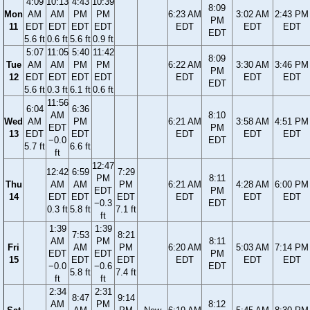
4:09
10:13
4:43
10:39
8:09
Mon
AM
AM
PM
PM
6:23 AM
3:02 AM
2:43 PM
PM
11
EDT
EDT
EDT
EDT
EDT
EDT
EDT
EDT
5.6 ft
0.6 ft
5.6 ft
0.9 ft
5:07
11:05
5:40
11:42
8:09
Tue
AM
AM
PM
PM
6:22 AM
3:30 AM
3:46 PM
PM
12
EDT
EDT
EDT
EDT
EDT
EDT
EDT
EDT
5.6 ft
0.3 ft
6.1 ft
0.6 ft
11:56
6:04
6:36
AM
8:10
Wed
AM
PM
6:21 AM
3:58 AM
4:51 PM
EDT
PM
13
EDT
EDT
EDT
EDT
EDT
−0.0
EDT
5.7 ft
6.6 ft
ft
12:47
12:42
6:59
7:29
PM
8:11
Thu
AM
AM
PM
6:21 AM
4:28 AM
6:00 PM
EDT
PM
14
EDT
EDT
EDT
EDT
EDT
EDT
−0.3
EDT
0.3 ft
5.8 ft
7.1 ft
ft
1:39
1:39
7:53
8:21
AM
PM
8:11
Fri
AM
PM
6:20 AM
5:03 AM
7:14 PM
EDT
EDT
PM
15
EDT
EDT
EDT
EDT
EDT
−0.0
−0.6
EDT
5.8 ft
7.4 ft
ft
ft
2:34
2:31
8:47
9:14
AM
PM
8:12