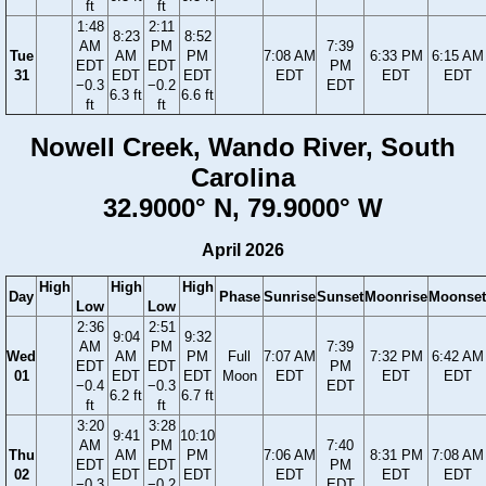
ft
ft
1:48
2:11
8:23
8:52
AM
PM
7:39
Tue
AM
PM
7:08 AM
6:33 PM
6:15 AM
EDT
EDT
PM
31
EDT
EDT
EDT
EDT
EDT
−0.3
−0.2
EDT
6.3 ft
6.6 ft
ft
ft
Nowell Creek, Wando River, South
Carolina
32.9000° N, 79.9000° W
April 2026
High
High
High
Day
Phase
Sunrise
Sunset
Moonrise
Moonset
Low
Low
2:36
2:51
9:04
9:32
AM
PM
7:39
Wed
AM
PM
Full
7:07 AM
7:32 PM
6:42 AM
EDT
EDT
PM
01
EDT
EDT
Moon
EDT
EDT
EDT
−0.4
−0.3
EDT
6.2 ft
6.7 ft
ft
ft
3:20
3:28
9:41
10:10
AM
PM
7:40
Thu
AM
PM
7:06 AM
8:31 PM
7:08 AM
EDT
EDT
PM
02
EDT
EDT
EDT
EDT
EDT
−0.3
−0.2
EDT