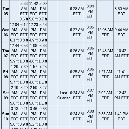
5:33
11:42
5:09
8:04
Tue
AM
AM
PM
6:28 AM
8:50 AM
PM
05
EDT
EDT
EDT
EDT
EDT
EDT
0.6 ft
5.0 ft
0.7 ft
12:04
6:12
12:23
5:48
8:05
Wed
AM
AM
PM
PM
6:27 AM
12:03 AM
9:44 AM
PM
06
EDT
EDT
EDT
EDT
EDT
EDT
EDT
EDT
6.1 ft
0.8 ft
4.9 ft
0.9 ft
12:44
6:53
1:08
6:33
8:06
Thu
AM
AM
PM
PM
6:26 AM
12:48 AM
10:42
PM
07
EDT
EDT
EDT
EDT
EDT
EDT
AM EDT
EDT
5.9 ft
1.0 ft
4.8 ft
1.0 ft
1:29
7:39
1:57
7:25
8:06
Fri
AM
AM
PM
PM
6:25 AM
1:27 AM
11:41
PM
08
EDT
EDT
EDT
EDT
EDT
EDT
AM EDT
EDT
5.7 ft
1.0 ft
4.8 ft
1.1 ft
2:19
8:29
2:50
8:27
8:07
Sat
AM
AM
PM
PM
Last
6:24 AM
2:02 AM
12:42
PM
09
EDT
EDT
EDT
EDT
Quarter
EDT
EDT
PM EDT
EDT
5.6 ft
1.0 ft
5.0 ft
1.1 ft
3:13
9:21
3:46
9:33
8:08
Sun
AM
AM
PM
PM
6:24 AM
2:33 AM
1:42 PM
PM
10
EDT
EDT
EDT
EDT
EDT
EDT
EDT
EDT
5.6 ft
0.9 ft
5.2 ft
1.0 ft