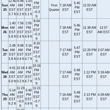
12:40
6:48
1:03
PM
5:45
Sun
AM
AM
PM
First
7:18 AM
11:02 AM
EST
PM
25
EST
EST
EST
Quarter
EST
EST
−0.3
EST
5.7 ft
0.2 ft
5.1 ft
ft
8:04
1:40
7:56
2:05
PM
5:46
Mon
AM
AM
PM
7:18 AM
11:38 AM
12:57
EST
PM
26
EST
EST
EST
EST
EST
AM EST
−0.3
EST
5.8 ft
0.4 ft
4.9 ft
ft
9:10
2:48
9:08
3:16
PM
5:47
Tue
AM
AM
PM
7:17 AM
12:20 PM
2:07 AM
EST
PM
27
EST
EST
EST
EST
EST
EST
−0.4
EST
5.8 ft
0.4 ft
4.7 ft
ft
10:16
4:01
10:18
4:30
PM
5:48
Wed
AM
AM
PM
7:17 AM
1:12 PM
3:19 AM
EST
PM
28
EST
EST
EST
EST
EST
EST
−0.5
EST
6.0 ft
0.2 ft
4.7 ft
ft
11:23
11:21
5:14
5:40
AM
PM
5:49
Thu
AM
PM
7:16 AM
2:13 PM
4:29 AM
EST
EST
PM
29
EST
EST
EST
EST
EST
−0.0
−0.7
EST
6.2 ft
4.9 ft
ft
ft