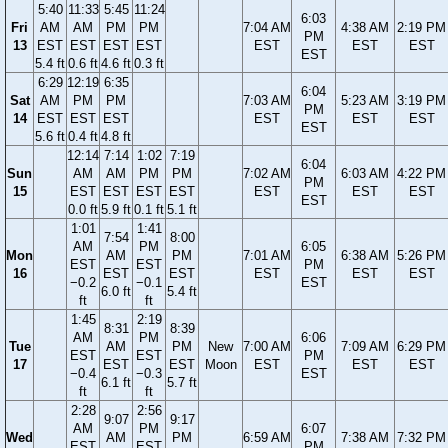
5:40
11:33
5:45
11:24
6:03
Fri
AM
AM
PM
PM
7:04 AM
4:38 AM
2:19 PM
PM
13
EST
EST
EST
EST
EST
EST
EST
EST
5.4 ft
0.6 ft
4.6 ft
0.3 ft
6:29
12:19
6:35
6:04
Sat
AM
PM
PM
7:03 AM
5:23 AM
3:19 PM
PM
14
EST
EST
EST
EST
EST
EST
EST
5.6 ft
0.4 ft
4.8 ft
12:14
7:14
1:02
7:19
6:04
Sun
AM
AM
PM
PM
7:02 AM
6:03 AM
4:22 PM
PM
15
EST
EST
EST
EST
EST
EST
EST
EST
0.0 ft
5.9 ft
0.1 ft
5.1 ft
1:01
1:41
7:54
8:00
AM
PM
6:05
Mon
AM
PM
7:01 AM
6:38 AM
5:26 PM
EST
EST
PM
16
EST
EST
EST
EST
EST
−0.2
−0.1
EST
6.0 ft
5.4 ft
ft
ft
1:45
2:19
8:31
8:39
AM
PM
6:06
Tue
AM
PM
New
7:00 AM
7:09 AM
6:29 PM
EST
EST
PM
17
EST
EST
Moon
EST
EST
EST
−0.4
−0.3
EST
6.1 ft
5.7 ft
ft
ft
2:28
2:56
9:07
9:17
AM
PM
6:07
Wed
AM
PM
6:59 AM
7:38 AM
7:32 PM
EST
EST
PM