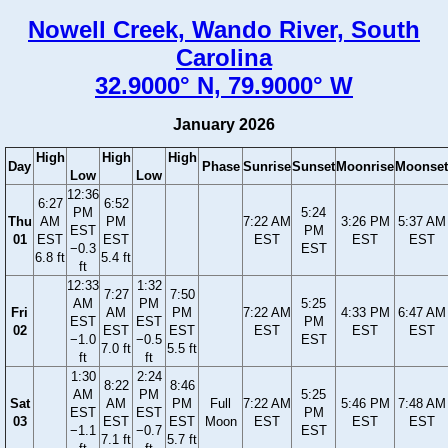
Nowell Creek, Wando River, South
Carolina
32.9000° N, 79.9000° W
January 2026
High
High
High
Day
Phase
Sunrise
Sunset
Moonrise
Moonset
Low
Low
12:36
6:27
6:52
PM
5:24
Thu
AM
PM
7:22 AM
3:26 PM
5:37 AM
EST
PM
01
EST
EST
EST
EST
EST
−0.3
EST
6.8 ft
5.4 ft
ft
12:33
1:32
7:27
7:50
AM
PM
5:25
Fri
AM
PM
7:22 AM
4:33 PM
6:47 AM
EST
EST
PM
02
EST
EST
EST
EST
EST
−1.0
−0.5
EST
7.0 ft
5.5 ft
ft
ft
1:30
2:24
8:22
8:46
AM
PM
5:25
Sat
AM
PM
Full
7:22 AM
5:46 PM
7:48 AM
EST
EST
PM
03
EST
EST
Moon
EST
EST
EST
−1.1
−0.7
EST
7.1 ft
5.7 ft