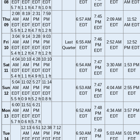
08
EDT
EDT
EDT
EDT
EDT
EDT
AM EDT
EDT
5.7 ft
1.1 ft
4.7 ft
1.0 ft
2:08
8:19
2:31
7:59
7:45
Thu
AM
AM
PM
PM
6:57 AM
2:09 AM
11:52
PM
09
EDT
EDT
EDT
EDT
EDT
EDT
AM EDT
EDT
5.5 ft
1.2 ft
4.7 ft
1.2 ft
3:04
9:14
3:28
9:03
7:46
Fri
AM
AM
PM
PM
Last
6:55 AM
2:52 AM
12:52
PM
10
EDT
EDT
EDT
EDT
Quarter
EDT
EDT
PM EDT
EDT
5.4 ft
1.2 ft
4.7 ft
1.2 ft
4:04
10:10
4:28
10:10
7:47
Sat
AM
AM
PM
PM
6:54 AM
3:30 AM
1:53 PM
PM
11
EDT
EDT
EDT
EDT
EDT
EDT
EDT
EDT
5.4 ft
1.1 ft
4.9 ft
1.1 ft
5:04
11:02
5:27
11:14
7:47
Sun
AM
AM
PM
PM
6:53 AM
4:04 AM
2:55 PM
PM
12
EDT
EDT
EDT
EDT
EDT
EDT
EDT
EDT
5.5 ft
0.9 ft
5.2 ft
0.8 ft
6:00
11:51
6:21
7:48
Mon
AM
AM
PM
6:52 AM
4:34 AM
3:57 PM
PM
13
EDT
EDT
EDT
EDT
EDT
EDT
EDT
5.7 ft
0.6 ft
5.7 ft
12:13
6:51
12:38
7:12
7:49
Tue
AM
AM
PM
PM
6:50 AM
5:03 AM
5:01 PM
PM
14
EDT
EDT
EDT
EDT
EDT
EDT
EDT