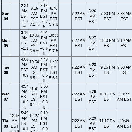
ft
ft
2:24
3:14
9:15
9:40
AM
PM
5:26
Sun
AM
PM
7:22 AM
7:00 PM
8:38 AM
EST
EST
PM
04
EST
EST
EST
EST
EST
−1.2
−0.7
EST
7.1 ft
5.7 ft
ft
ft
3:16
4:01
10:06
10:33
AM
PM
5:27
Mon
AM
PM
7:22 AM
8:10 PM
9:19 AM
EST
EST
PM
05
EST
EST
EST
EST
EST
−1.1
−0.6
EST
6.9 ft
5.7 ft
ft
ft
4:06
4:48
10:54
11:25
AM
PM
5:28
Tue
AM
PM
7:22 AM
9:16 PM
9:53 AM
EST
EST
PM
06
EST
EST
EST
EST
EST
−0.9
−0.5
EST
6.5 ft
5.6 ft
ft
ft
4:57
5:33
11:41
AM
PM
5:28
Wed
AM
7:22 AM
10:17 PM
10:22
EST
EST
PM
07
EST
EST
EST
AM EST
−0.5
−0.3
EST
6.1 ft
ft
ft
5:49
6:19
12:15
12:27
AM
PM
5:29
Thu
AM
PM
7:22 AM
11:17 PM
10:49
EST
EST
PM
08
EST
EST
EST
EST
AM EST
−0.1
−0.0
EST
5.6 ft
5.7 ft