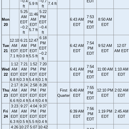
−0.4
−0.7
EDT
5.9 ft
7.4 ft
ft
ft
5:25
5:22
11:46
AM
PM
7:53
Mon
AM
6:43 AM
8:50 AM
EDT
EDT
PM
20
EDT
EDT
EDT
−0.2
−0.4
EDT
5.7 ft
ft
ft
6:18
12:10
6:21
12:47
PM
7:54
Tue
AM
AM
PM
6:42 AM
9:52 AM
12:07
EDT
PM
21
EDT
EDT
EDT
EDT
EDT
AM EDT
−0.2
EDT
7.1 ft
0.0 ft
5.5 ft
ft
1:12
7:21
1:52
7:20
7:54
Wed
AM
AM
PM
PM
6:41 AM
11:00 AM
1:10 AM
PM
22
EDT
EDT
EDT
EDT
EDT
EDT
EDT
EDT
6.8 ft
0.3 ft
5.4 ft
0.1 ft
2:17
8:24
2:58
8:28
7:55
Thu
AM
AM
PM
PM
First
6:40 AM
12:10 PM
2:02 AM
PM
23
EDT
EDT
EDT
EDT
Quarter
EDT
EDT
EDT
EDT
6.6 ft
0.4 ft
5.4 ft
0.4 ft
3:23
9:27
4:04
9:37
7:56
Fri
AM
AM
PM
PM
6:39 AM
1:19 PM
2:45 AM
PM
24
EDT
EDT
EDT
EDT
EDT
EDT
EDT
EDT
6.3 ft
0.5 ft
5.5 ft
0.4 ft
4:26
10:27
5:07
10:42