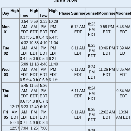
June 2026
High
High
High
Day
Phase
Sunrise
Sunset
Moonrise
Moonset
Low
Low
3:54
9:59
3:33
10:28
8:23
Mon
AM
AM
PM
PM
6:12 AM
9:59 PM
6:46 AM
PM
01
EDT
EDT
EDT
EDT
EDT
EDT
EDT
EDT
0.3 ft
5.1 ft
0.4 ft
6.4 ft
4:32
10:38
4:10
11:04
8:23
Tue
AM
AM
PM
PM
6:11 AM
10:46 PM
7:39 AM
PM
02
EDT
EDT
EDT
EDT
EDT
EDT
EDT
EDT
0.4 ft
5.0 ft
0.5 ft
6.2 ft
5:09
11:18
4:46
11:40
8:24
Wed
AM
AM
PM
PM
6:11 AM
11:26 PM
8:35 AM
PM
03
EDT
EDT
EDT
EDT
EDT
EDT
EDT
EDT
0.5 ft
4.9 ft
0.6 ft
6.1 ft
5:45
11:58
5:26
8:24
Thu
AM
AM
PM
6:11 AM
9:34 AM
PM
04
EDT
EDT
EDT
EDT
EDT
EDT
0.6 ft
4.8 ft
0.7 ft
12:17
6:23
12:40
6:10
8:25
Fri
AM
AM
PM
PM
6:11 AM
12:02 AM
10:34
PM
05
EDT
EDT
EDT
EDT
EDT
EDT
AM EDT
EDT
5.9 ft
0.7 ft
4.9 ft
0.8 ft
12:57
7:04
1:25
7:00
8:25