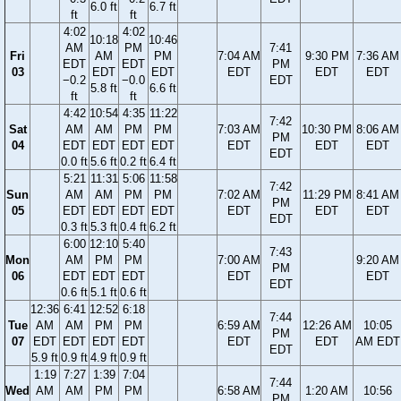
6.0 ft
6.7 ft
ft
ft
4:02
4:02
10:18
10:46
AM
PM
7:41
Fri
AM
PM
7:04 AM
9:30 PM
7:36 AM
EDT
EDT
PM
03
EDT
EDT
EDT
EDT
EDT
−0.2
−0.0
EDT
5.8 ft
6.6 ft
ft
ft
4:42
10:54
4:35
11:22
7:42
Sat
AM
AM
PM
PM
7:03 AM
10:30 PM
8:06 AM
PM
04
EDT
EDT
EDT
EDT
EDT
EDT
EDT
EDT
0.0 ft
5.6 ft
0.2 ft
6.4 ft
5:21
11:31
5:06
11:58
7:42
Sun
AM
AM
PM
PM
7:02 AM
11:29 PM
8:41 AM
PM
05
EDT
EDT
EDT
EDT
EDT
EDT
EDT
EDT
0.3 ft
5.3 ft
0.4 ft
6.2 ft
6:00
12:10
5:40
7:43
Mon
AM
PM
PM
7:00 AM
9:20 AM
PM
06
EDT
EDT
EDT
EDT
EDT
EDT
0.6 ft
5.1 ft
0.6 ft
12:36
6:41
12:52
6:18
7:44
Tue
AM
AM
PM
PM
6:59 AM
12:26 AM
10:05
PM
07
EDT
EDT
EDT
EDT
EDT
EDT
AM EDT
EDT
5.9 ft
0.9 ft
4.9 ft
0.9 ft
1:19
7:27
1:39
7:04
7:44
Wed
AM
AM
PM
PM
6:58 AM
1:20 AM
10:56
PM