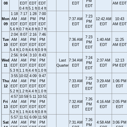
PM
08
EDT
EDT
EDT
EDT
AM EDT
EDT
0.4 ft
5.1 ft
0.4 ft
1:18
7:17
1:28
7:00
7:23
Mon
AM
AM
PM
PM
7:37 AM
12:42 AM
10:43
PM
09
EDT
EDT
EDT
EDT
EDT
EDT
AM EDT
EDT
5.6 ft
0.7 ft
4.8 ft
0.7 ft
2:04
8:07
2:16
7:46
7:23
Tue
AM
AM
PM
PM
7:36 AM
1:40 AM
11:25
PM
10
EDT
EDT
EDT
EDT
EDT
EDT
AM EDT
EDT
5.4 ft
1.0 ft
4.6 ft
0.9 ft
2:56
9:04
3:10
8:43
7:24
Wed
AM
AM
PM
PM
Last
7:34 AM
2:37 AM
12:13
PM
11
EDT
EDT
EDT
EDT
Quarter
EDT
EDT
PM EDT
EDT
5.3 ft
1.1 ft
4.4 ft
1.0 ft
3:55
10:02
4:09
9:47
7:25
Thu
AM
AM
PM
PM
7:33 AM
3:29 AM
1:06 PM
PM
12
EDT
EDT
EDT
EDT
EDT
EDT
EDT
EDT
5.2 ft
1.2 ft
4.4 ft
1.0 ft
4:57
10:59
5:11
10:51
7:26
Fri
AM
AM
PM
PM
7:32 AM
4:16 AM
2:05 PM
PM
13
EDT
EDT
EDT
EDT
EDT
EDT
EDT
EDT
5.2 ft
1.1 ft
4.6 ft
0.8 ft
5:57
11:51
6:09
11:50
7:26
Sat
AM
AM
PM
PM
7:31 AM
4:58 AM
3:06 PM
PM