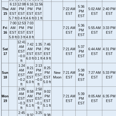
6:13
12:08
6:16
11:56
5:36
Thu
AM
PM
PM
PM
7:22 AM
5:02 AM
2:40 PM
PM
15
EST
EST
EST
EST
EST
EST
EST
EST
5.7 ft
0.4 ft
4.6 ft
0.1 ft
7:00
12:53
7:03
5:36
Fri
AM
PM
PM
7:21 AM
5:55 AM
3:33 PM
PM
16
EST
EST
EST
EST
EST
EST
EST
5.8 ft
0.3 ft
4.8 ft
12:41
7:42
1:35
7:46
AM
5:37
Sat
AM
PM
PM
7:21 AM
6:44 AM
4:31 PM
EST
PM
17
EST
EST
EST
EST
EST
EST
−0.0
EST
6.0 ft
0.1 ft
4.9 ft
ft
1:24
2:13
8:21
8:25
AM
PM
5:38
Sun
AM
PM
New
7:21 AM
7:27 AM
5:33 PM
EST
EST
PM
18
EST
EST
Moon
EST
EST
EST
−0.2
−0.0
EST
6.0 ft
5.0 ft
ft
ft
2:05
2:50
8:58
9:02
AM
PM
5:39
Mon
AM
PM
7:21 AM
8:05 AM
6:35 PM
EST
EST
PM
19
EST
EST
EST
EST
EST
−0.3
−0.1
EST
6.1 ft
5.1 ft
ft
ft
2:45
3:25
9:32
9:38