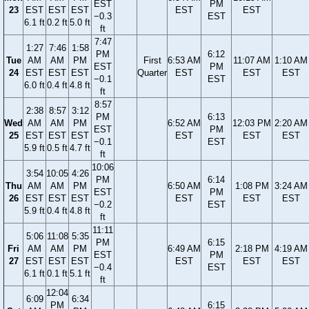
EST
PM
23
EST
EST
EST
EST
EST
−0.3
EST
6.1 ft
0.2 ft
5.0 ft
ft
7:47
1:27
7:46
1:58
PM
6:12
Tue
AM
AM
PM
First
6:53 AM
11:07 AM
1:10 AM
EST
PM
24
EST
EST
EST
Quarter
EST
EST
EST
−0.1
EST
6.0 ft
0.4 ft
4.8 ft
ft
8:57
2:38
8:57
3:12
PM
6:13
Wed
AM
AM
PM
6:52 AM
12:03 PM
2:20 AM
EST
PM
25
EST
EST
EST
EST
EST
EST
−0.1
EST
5.9 ft
0.5 ft
4.7 ft
ft
10:06
3:54
10:05
4:26
PM
6:14
Thu
AM
AM
PM
6:50 AM
1:08 PM
3:24 AM
EST
PM
26
EST
EST
EST
EST
EST
EST
−0.2
EST
5.9 ft
0.4 ft
4.8 ft
ft
11:11
5:06
11:08
5:35
PM
6:15
Fri
AM
AM
PM
6:49 AM
2:18 PM
4:19 AM
EST
PM
27
EST
EST
EST
EST
EST
EST
−0.4
EST
6.1 ft
0.1 ft
5.1 ft
ft
12:04
6:09
6:34
PM
6:15