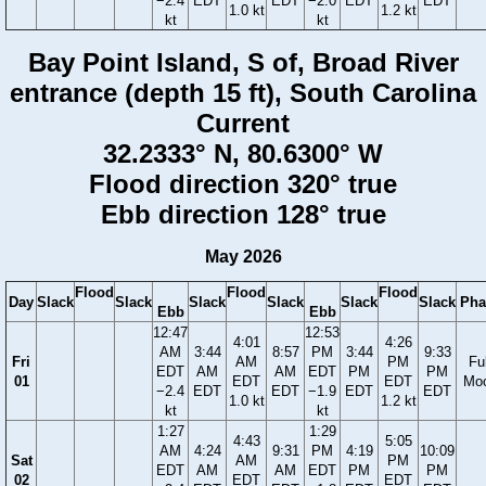
−2.4
EDT
EDT
−2.0
EDT
EDT
1.0 kt
1.2 kt
kt
kt
Bay Point Island, S of, Broad River
entrance (depth 15 ft), South Carolina
Current
32.2333° N, 80.6300° W
Flood direction 320° true
Ebb direction 128° true
May 2026
Flood
Flood
Flood
Day
Slack
Slack
Slack
Slack
Slack
Slack
Pha
Ebb
Ebb
12:47
12:53
4:01
4:26
AM
3:44
8:57
PM
3:44
9:33
Fri
AM
PM
Ful
EDT
AM
AM
EDT
PM
PM
01
EDT
EDT
Mo
−2.4
EDT
EDT
−1.9
EDT
EDT
1.0 kt
1.2 kt
kt
kt
1:27
1:29
4:43
5:05
AM
4:24
9:31
PM
4:19
10:09
Sat
AM
PM
EDT
AM
AM
EDT
PM
PM
02
EDT
EDT