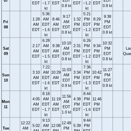
07
EDT
EDT
EDT
−1.7
EDT
EDT
−1.2
EDT
0.8 kt
0.8 kt
kt
kt
5:36
5:21
9:17
9:38
1:28
AM
8:46
1:32
PM
8:29
Fri
AM
PM
AM
EDT
AM
PM
EDT
PM
08
EDT
EDT
EDT
−1.6
EDT
EDT
−1.2
EDT
0.8 kt
0.8 kt
kt
kt
6:28
6:26
10:10
10:32
2:17
AM
9:38
2:31
PM
9:34
Sat
AM
PM
La
AM
EDT
AM
PM
EDT
PM
09
EDT
EDT
Quar
EDT
−1.5
EDT
EDT
−1.2
EDT
0.8 kt
0.8 kt
kt
kt
7:22
7:36
11:03
11:27
3:10
AM
10:29
3:34
PM
10:42
Sun
AM
PM
AM
EDT
AM
PM
EDT
PM
10
EDT
EDT
EDT
−1.6
EDT
EDT
−1.3
EDT
0.9 kt
0.8 kt
kt
kt
8:18
8:44
11:56
4:05
AM
11:19
4:38
PM
11:46
Mon
AM
AM
EDT
AM
PM
EDT
PM
11
EDT
EDT
−1.7
EDT
EDT
−1.6
EDT
1.0 kt
kt
kt
9:13
9:44
12:22
12:49
5:02
AM
12:08
5:39
PM
Tue
AM
PM
AM
EDT
PM
PM
EDT