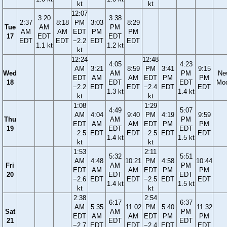
kt
kt
12:07
3:20
3:38
2:37
8:18
PM
3:03
8:29
Tue
AM
PM
AM
AM
EDT
PM
PM
17
EDT
EDT
EDT
EDT
−2.2
EDT
EDT
1.1 kt
1.2 kt
kt
12:24
12:48
4:05
4:23
AM
3:21
8:59
PM
3:41
9:15
Wed
AM
PM
Ne
EDT
AM
AM
EDT
PM
PM
18
EDT
EDT
Mo
−2.2
EDT
EDT
−2.4
EDT
EDT
1.3 kt
1.4 kt
kt
kt
1:08
1:29
4:49
5:07
AM
4:04
9:40
PM
4:19
9:59
Thu
AM
PM
EDT
AM
AM
EDT
PM
PM
19
EDT
EDT
−2.5
EDT
EDT
−2.5
EDT
EDT
1.4 kt
1.5 kt
kt
kt
1:53
2:11
5:32
5:51
AM
4:48
10:21
PM
4:58
10:44
Fri
AM
PM
EDT
AM
AM
EDT
PM
PM
20
EDT
EDT
−2.6
EDT
EDT
−2.5
EDT
EDT
1.4 kt
1.5 kt
kt
kt
2:38
2:54
6:17
6:37
AM
5:35
11:02
PM
5:40
11:32
Sat
AM
PM
EDT
AM
AM
EDT
PM
PM
21
EDT
EDT
−2.7
EDT
EDT
−2.4
EDT
EDT