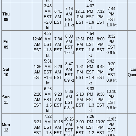
kt
kt
3:45
4:07
7:14
7:44
AM
6:41
12:11
PM
7:12
Thu
AM
PM
EST
AM
PM
EST
PM
08
EST
EST
−2.0
EST
EST
−1.9
EST
1.1 kt
1.0 kt
kt
kt
4:37
4:54
8:00
8:32
12:46
AM
7:34
12:51
PM
8:00
Fri
AM
PM
AM
EST
AM
PM
EST
PM
09
EST
EST
EST
−1.8
EST
EST
−1.6
EST
1.0 kt
0.9 kt
kt
kt
5:31
5:42
8:47
9:20
1:36
AM
8:29
1:31
PM
8:48
Sat
AM
PM
La
AM
EST
AM
PM
EST
PM
10
EST
EST
Quar
EST
−1.6
EST
EST
−1.4
EST
0.9 kt
0.9 kt
kt
kt
6:26
6:33
9:36
10:10
2:28
AM
9:23
2:13
PM
9:38
Sun
AM
PM
AM
EST
AM
PM
EST
PM
11
EST
EST
EST
−1.5
EST
EST
−1.3
EST
0.8 kt
0.8 kt
kt
kt
7:22
7:26
10:26
11:03
3:21
AM
10:18
3:00
PM
10:30
Mon
AM
PM
AM
EST
AM
PM
EST
PM
12
EST
EST
EST
−1.5
EST
EST
−1.2
EST
0.8 kt
0.8 kt