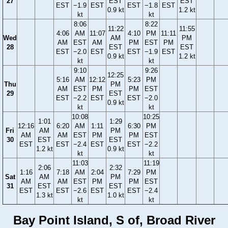
27
EST
EST
EST
−1.9
EST
EST
−1.8
EST
0.9 kt
1.2 kt
kt
kt
8:06
8:22
11:22
11:55
4:06
AM
11:07
4:10
PM
11:11
Wed
AM
PM
AM
EST
AM
PM
EST
PM
28
EST
EST
EST
−2.0
EST
EST
−1.9
EST
0.9 kt
1.2 kt
kt
kt
9:10
9:26
12:25
5:16
AM
12:12
5:23
PM
Thu
PM
AM
EST
PM
PM
EST
29
EST
EST
−2.2
EST
EST
−2.0
0.9 kt
kt
kt
10:08
10:25
1:01
1:29
12:16
6:20
AM
1:11
6:30
PM
Fri
AM
PM
AM
AM
EST
PM
PM
EST
30
EST
EST
EST
EST
−2.4
EST
EST
−2.2
1.2 kt
0.9 kt
kt
kt
11:03
11:19
2:06
2:32
1:16
7:18
AM
2:04
7:29
PM
Sat
AM
PM
AM
AM
EST
PM
PM
EST
31
EST
EST
EST
EST
−2.6
EST
EST
−2.4
1.3 kt
1.0 kt
kt
kt
Bay Point Island, S of, Broad River