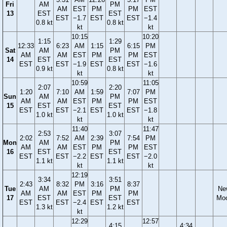
Fri
AM
PM
AM
EST
PM
PM
EST
13
EST
EST
EST
−1.7
EST
EST
−1.4
0.8 kt
0.8 kt
kt
kt
10:15
10:20
1:15
1:29
12:33
6:23
AM
1:15
6:15
PM
Sat
AM
PM
AM
AM
EST
PM
PM
EST
14
EST
EST
EST
EST
−1.9
EST
EST
−1.6
0.9 kt
0.8 kt
kt
kt
10:59
11:05
2:07
2:20
1:20
7:10
AM
1:59
7:07
PM
Sun
AM
PM
AM
AM
EST
PM
PM
EST
15
EST
EST
EST
EST
−2.1
EST
EST
−1.8
1.0 kt
1.0 kt
kt
kt
11:40
11:47
2:53
3:07
2:02
7:52
AM
2:39
7:54
PM
Mon
AM
PM
AM
AM
EST
PM
PM
EST
16
EST
EST
EST
EST
−2.2
EST
EST
−2.0
1.1 kt
1.1 kt
kt
kt
12:19
3:34
3:51
2:43
8:32
PM
3:16
8:37
Tue
AM
PM
Ne
AM
AM
EST
PM
PM
17
EST
EST
Mo
EST
EST
−2.4
EST
EST
1.3 kt
1.2 kt
kt
12:29
12:57
4:15
4:34