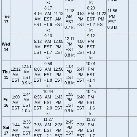
kt
kt
8:17
8:20
11:18
11:56
4:16
AM
11:13
3:53
PM
11:22
Tue
AM
PM
AM
EST
AM
PM
EST
PM
13
EST
EST
EST
−1.6
EST
EST
−1.2
EST
0.7 kt
0.8 kt
kt
kt
9:10
9:12
12:11
5:12
AM
12:05
4:50
PM
Wed
PM
AM
EST
PM
PM
EST
14
EST
EST
−1.7
EST
EST
−1.3
0.8 kt
kt
kt
9:58
10:01
12:51
1:04
12:12
6:05
AM
12:56
5:47
PM
Thu
AM
PM
AM
AM
EST
PM
PM
EST
15
EST
EST
EST
EST
−1.8
EST
EST
−1.4
0.9 kt
0.8 kt
kt
kt
10:44
10:45
1:44
1:55
1:00
6:53
AM
1:43
6:40
PM
Fri
AM
PM
AM
AM
EST
PM
PM
EST
16
EST
EST
EST
EST
−2.0
EST
EST
−1.6
1.0 kt
0.9 kt
kt
kt
11:27
11:27
2:33
2:45
1:44
7:38
AM
2:28
7:28
PM
Sat
AM
PM
AM
AM
EST
PM
PM
EST
17
EST
EST
EST
EST
−2.1
EST
EST
−1.7