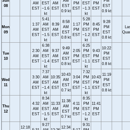
Sun
AM
PM
AM
EST
AM
PM
EST
PM
08
EST
EST
EST
−1.6
EST
EST
−1.3
EST
0.9 kt
0.9 kt
kt
kt
5:41
5:28
8:58
9:28
1:37
AM
8:39
1:17
PM
8:45
Mon
AM
PM
La
AM
EST
AM
PM
EST
PM
09
EST
EST
Quar
EST
−1.5
EST
EST
−1.2
EST
0.8 kt
0.8 kt
kt
kt
6:38
6:25
9:49
10:22
2:30
AM
9:37
2:05
PM
9:43
Tue
AM
PM
AM
EST
AM
PM
EST
PM
10
EST
EST
EST
−1.4
EST
EST
−1.1
EST
0.8 kt
0.8 kt
kt
kt
7:37
7:32
10:43
11:19
3:30
AM
10:35
3:04
PM
10:43
Wed
AM
PM
AM
EST
AM
PM
EST
PM
11
EST
EST
EST
−1.4
EST
EST
−1.1
EST
0.7 kt
0.8 kt
kt
kt
8:34
8:35
11:38
4:32
AM
11:33
4:11
PM
11:41
Thu
AM
AM
EST
AM
PM
EST
PM
12
EST
EST
−1.5
EST
EST
−1.2
EST
0.7 kt
kt
kt
9:27
9:31
12:18
12:34
5:31
AM
12:26
5:17
PM