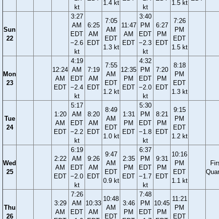
1.4 kt
1.5 kt
kt
kt
3:27
3:40
7:05
7:26
AM
6:25
11:47
PM
6:27
Sun
AM
PM
EDT
AM
AM
EDT
PM
22
EDT
EDT
−2.6
EDT
EDT
−2.3
EDT
1.3 kt
1.5 kt
kt
kt
4:19
4:32
7:55
8:18
12:24
AM
7:19
12:35
PM
7:20
Mon
AM
PM
AM
EDT
AM
PM
EDT
PM
23
EDT
EDT
EDT
−2.4
EDT
EDT
−2.0
EDT
1.2 kt
1.3 kt
kt
kt
5:17
5:30
8:49
9:15
1:20
AM
8:20
1:31
PM
8:21
Tue
AM
PM
AM
EDT
AM
PM
EDT
PM
24
EDT
EDT
EDT
−2.2
EDT
EDT
−1.8
EDT
1.0 kt
1.2 kt
kt
kt
6:19
6:37
9:47
10:16
2:22
AM
9:26
2:35
PM
9:31
Wed
AM
PM
Fir
AM
EDT
AM
PM
EDT
PM
25
EDT
EDT
Quar
EDT
−2.0
EDT
EDT
−1.7
EDT
0.9 kt
1.1 kt
kt
kt
7:26
7:48
10:48
11:21
3:29
AM
10:33
3:46
PM
10:45
Thu
AM
PM
AM
EDT
AM
PM
EDT
PM
26
EDT
EDT