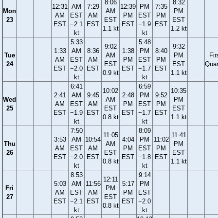
8:06
8:32
12:31
AM
7:29
12:39
PM
7:35
Mon
AM
PM
AM
EST
AM
PM
EST
PM
23
EST
EST
EST
−2.1
EST
EST
−1.9
EST
1.1 kt
1.2 kt
kt
kt
5:33
5:48
9:02
9:32
1:33
AM
8:36
1:38
PM
8:40
Tue
AM
PM
Fir
AM
EST
AM
PM
EST
PM
24
EST
EST
Quar
EST
−2.0
EST
EST
−1.7
EST
0.9 kt
1.1 kt
kt
kt
6:41
6:59
10:02
10:35
2:41
AM
9:45
2:48
PM
9:52
Wed
AM
PM
AM
EST
AM
PM
EST
PM
25
EST
EST
EST
−1.9
EST
EST
−1.7
EST
0.8 kt
1.1 kt
kt
kt
7:50
8:09
11:05
11:41
3:53
AM
10:54
4:04
PM
11:02
Thu
AM
PM
AM
EST
AM
PM
EST
PM
26
EST
EST
EST
−2.0
EST
EST
−1.8
EST
0.8 kt
1.1 kt
kt
kt
8:53
9:14
12:11
5:03
AM
11:56
5:17
PM
Fri
PM
AM
EST
AM
PM
EST
27
EST
EST
−2.1
EST
EST
−2.0
0.8 kt
kt
kt