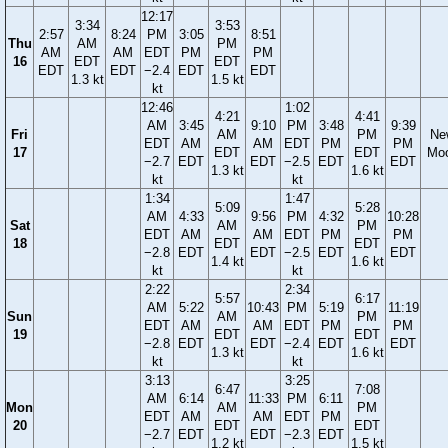
12:17
3:34
3:53
2:57
8:24
PM
3:05
8:51
Thu
AM
PM
AM
AM
EDT
PM
PM
16
EDT
EDT
EDT
EDT
−2.4
EDT
EDT
1.3 kt
1.5 kt
kt
12:46
1:02
4:21
4:41
AM
3:45
9:10
PM
3:48
9:39
Fri
AM
PM
Ne
EDT
AM
AM
EDT
PM
PM
17
EDT
EDT
Mo
−2.7
EDT
EDT
−2.5
EDT
EDT
1.3 kt
1.6 kt
kt
kt
1:34
1:47
5:09
5:28
AM
4:33
9:56
PM
4:32
10:28
Sat
AM
PM
EDT
AM
AM
EDT
PM
PM
18
EDT
EDT
−2.8
EDT
EDT
−2.5
EDT
EDT
1.4 kt
1.6 kt
kt
kt
2:22
2:34
5:57
6:17
AM
5:22
10:43
PM
5:19
11:19
Sun
AM
PM
EDT
AM
AM
EDT
PM
PM
19
EDT
EDT
−2.8
EDT
EDT
−2.4
EDT
EDT
1.3 kt
1.6 kt
kt
kt
3:13
3:25
6:47
7:08
AM
6:14
11:33
PM
6:11
Mon
AM
PM
EDT
AM
AM
EDT
PM
20
EDT
EDT
−2.7
EDT
EDT
−2.3
EDT
1.2 kt
1.5 kt