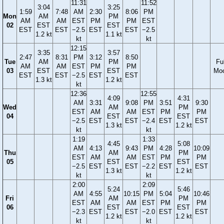
11:31
11:52
3:04
3:25
1:59
7:48
AM
2:30
8:06
PM
Mon
AM
PM
AM
AM
EST
PM
PM
EST
02
EST
EST
EST
EST
−2.5
EST
EST
−2.5
1.2 kt
1.1 kt
kt
kt
12:15
3:35
3:57
2:47
8:31
PM
3:12
8:50
Tue
AM
PM
Ful
AM
AM
EST
PM
PM
03
EST
EST
Mo
EST
EST
−2.5
EST
EST
1.3 kt
1.2 kt
kt
12:36
12:55
4:09
4:31
AM
3:31
9:08
PM
3:51
9:30
Wed
AM
PM
EST
AM
AM
EST
PM
PM
04
EST
EST
−2.5
EST
EST
−2.4
EST
EST
1.3 kt
1.2 kt
kt
kt
1:19
1:33
4:45
5:08
AM
4:13
9:43
PM
4:28
10:09
Thu
AM
PM
EST
AM
AM
EST
PM
PM
05
EST
EST
−2.5
EST
EST
−2.2
EST
EST
1.3 kt
1.2 kt
kt
kt
2:00
2:09
5:24
5:46
AM
4:55
10:15
PM
5:04
10:46
Fri
AM
PM
EST
AM
AM
EST
PM
PM
06
EST
EST
−2.3
EST
EST
−2.0
EST
EST
1.2 kt
1.2 kt
kt
kt