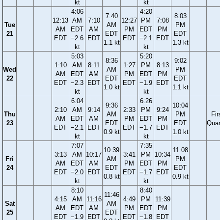
kt
kt
4:06
4:20
7:40
8:03
12:13
AM
7:10
12:27
PM
7:08
Tue
AM
PM
AM
EDT
AM
PM
EDT
PM
21
EDT
EDT
EDT
−2.6
EDT
EDT
−2.1
EDT
1.1 kt
1.3 kt
kt
kt
5:03
5:20
8:36
9:02
1:10
AM
8:11
1:27
PM
8:13
Wed
AM
PM
AM
EDT
AM
PM
EDT
PM
22
EDT
EDT
EDT
−2.3
EDT
EDT
−1.9
EDT
1.0 kt
1.1 kt
kt
kt
6:04
6:26
9:36
10:04
2:10
AM
9:14
2:33
PM
9:24
Thu
AM
PM
Fir
AM
EDT
AM
PM
EDT
PM
23
EDT
EDT
Quar
EDT
−2.1
EDT
EDT
−1.7
EDT
0.9 kt
1.0 kt
kt
kt
7:07
7:35
10:39
11:08
3:13
AM
10:17
3:41
PM
10:34
Fri
AM
PM
AM
EDT
AM
PM
EDT
PM
24
EDT
EDT
EDT
−2.0
EDT
EDT
−1.7
EDT
0.8 kt
0.9 kt
kt
kt
8:10
8:40
11:46
4:15
AM
11:16
4:49
PM
11:39
Sat
AM
AM
EDT
AM
PM
EDT
PM
25
EDT
EDT
−1.9
EDT
EDT
−1.8
EDT