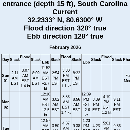
entrance (depth 15 ft), South Carolina
Current
32.2333° N, 80.6300° W
Flood direction 320° true
Ebb direction 128° true
February 2026
Flood
Flood
Flood
Day
Slack
Slack
Slack
Slack
Slack
Slack
Pha
Ebb
Ebb
11:52
3:07
3:30
2:11
8:09
AM
2:54
8:22
Sun
AM
PM
Ful
AM
AM
EST
PM
PM
01
EST
EST
Mo
EST
EST
−2.7
EST
EST
1.4 kt
1.1 kt
kt
12:10
12:39
3:56
4:19
AM
3:02
8:56
PM
3:39
9:11
Mon
AM
PM
EST
AM
AM
EST
PM
PM
02
EST
EST
−2.5
EST
EST
−2.6
EST
EST
1.4 kt
1.2 kt
kt
kt
12:57
1:23
4:37
5:01
AM
3:50
9:38
PM
4:23
9:56
Tue
AM
PM