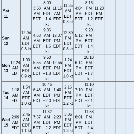
8:09
8:13
11:35
3:58
AM
11:15
4:04
PM
11:23
Sat
AM
AM
EDT
AM
PM
EDT
PM
11
EDT
EDT
−1.4
EDT
EDT
−1.2
EDT
0.8 kt
kt
kt
9:06
9:20
12:04
12:30
4:58
AM
12:07
5:12
PM
Sun
AM
PM
AM
EDT
PM
PM
EDT
12
EDT
EDT
EDT
−1.6
EDT
EDT
−1.4
0.8 kt
0.8 kt
kt
kt
9:58
10:18
1:00
1:24
12:24
5:55
AM
12:55
6:14
PM
Mon
AM
PM
AM
AM
EDT
PM
PM
EDT
13
EDT
EDT
EDT
EDT
−1.8
EDT
EDT
−1.7
0.9 kt
1.0 kt
kt
kt
10:46
11:10
1:54
2:16
1:18
6:48
AM
1:40
7:10
PM
Tue
AM
PM
AM
AM
EDT
PM
PM
EDT
14
EDT
EDT
EDT
EDT
−2.0
EDT
EDT
−2.1
1.0 kt
1.2 kt
kt
kt
11:32
11:58
2:45
3:06
2:09
7:37
AM
2:23
8:01
PM
Wed
AM
PM
AM
AM
EDT
PM
PM
EDT
15
EDT
EDT
EDT
EDT
−2.2
EDT
EDT
−2.4
1.1 kt
1.3 kt
kt
kt