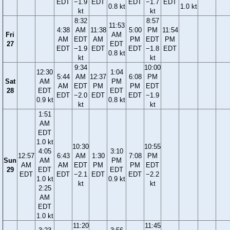
EDT
−1.9
EDT
EDT
−1.7
EDT
0.8 kt
1.0 kt
kt
kt
8:32
8:57
11:53
4:38
AM
11:38
5:00
PM
11:54
Fri
AM
AM
EDT
AM
PM
EDT
PM
27
EDT
EDT
−1.9
EDT
EDT
−1.8
EDT
0.8 kt
kt
kt
9:34
10:00
12:30
1:04
5:44
AM
12:37
6:08
PM
Sat
AM
PM
AM
EDT
PM
PM
EDT
28
EDT
EDT
EDT
−2.0
EDT
EDT
−1.9
0.9 kt
0.8 kt
kt
kt
1:51
AM
EDT
1.0 kt
10:30
10:55
4:05
3:10
12:57
6:43
AM
1:30
7:08
PM
Sun
AM
PM
AM
AM
EDT
PM
PM
EDT
29
EDT
EDT
EDT
EDT
−2.1
EDT
EDT
−2.2
1.0 kt
0.9 kt
kt
kt
2:25
AM
EDT
1.0 kt
11:20
11:45