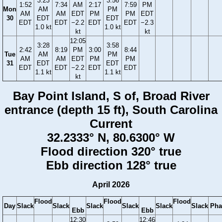
3:23
3:56
1:52
7:34
AM
2:17
7:59
PM
Mon
AM
PM
AM
AM
EDT
PM
PM
EDT
30
EDT
EDT
EDT
EDT
−2.2
EDT
EDT
−2.3
1.0 kt
1.0 kt
kt
kt
12:05
3:28
3:58
2:42
8:19
PM
3:00
8:44
Tue
AM
PM
AM
AM
EDT
PM
PM
31
EDT
EDT
EDT
EDT
−2.2
EDT
EDT
1.1 kt
1.1 kt
kt
Bay Point Island, S of, Broad River
entrance (depth 15 ft), South Carolina
Current
32.2333° N, 80.6300° W
Flood direction 320° true
Ebb direction 128° true
April 2026
Flood
Flood
Flood
Day
Slack
Slack
Slack
Slack
Slack
Slack
Pha
Ebb
Ebb
12:30
12:46