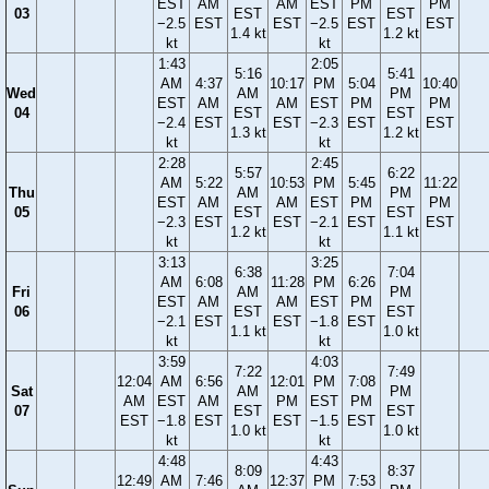
EST
AM
AM
EST
PM
PM
03
EST
EST
−2.5
EST
EST
−2.5
EST
EST
1.4 kt
1.2 kt
kt
kt
1:43
2:05
5:16
5:41
AM
4:37
10:17
PM
5:04
10:40
Wed
AM
PM
EST
AM
AM
EST
PM
PM
04
EST
EST
−2.4
EST
EST
−2.3
EST
EST
1.3 kt
1.2 kt
kt
kt
2:28
2:45
5:57
6:22
AM
5:22
10:53
PM
5:45
11:22
Thu
AM
PM
EST
AM
AM
EST
PM
PM
05
EST
EST
−2.3
EST
EST
−2.1
EST
EST
1.2 kt
1.1 kt
kt
kt
3:13
3:25
6:38
7:04
AM
6:08
11:28
PM
6:26
Fri
AM
PM
EST
AM
AM
EST
PM
06
EST
EST
−2.1
EST
EST
−1.8
EST
1.1 kt
1.0 kt
kt
kt
3:59
4:03
7:22
7:49
12:04
AM
6:56
12:01
PM
7:08
Sat
AM
PM
AM
EST
AM
PM
EST
PM
07
EST
EST
EST
−1.8
EST
EST
−1.5
EST
1.0 kt
1.0 kt
kt
kt
4:48
4:43
8:09
8:37
12:49
AM
7:46
12:37
PM
7:53