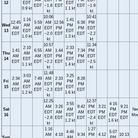
12
EDT
EDT
EDT
−1.8
EDT
EDT
−1.9
0.9 kt
1.1 kt
kt
kt
10:06
10:41
1:16
1:41
12:45
5:59
AM
12:56
6:38
PM
Wed
AM
PM
AM
AM
EDT
PM
PM
EDT
13
EDT
EDT
EDT
EDT
−2.0
EDT
EDT
−2.2
1.0 kt
1.3 kt
kt
kt
10:57
11:34
2:10
2:33
1:41
6:55
AM
1:44
7:34
PM
Thu
AM
PM
AM
AM
EDT
PM
PM
EDT
14
EDT
EDT
EDT
EDT
−2.2
EDT
EDT
−2.5
1.1 kt
1.4 kt
kt
kt
11:48
3:03
3:25
2:34
7:49
AM
2:33
8:28
Fri
AM
PM
AM
AM
EDT
PM
PM
15
EDT
EDT
EDT
EDT
−2.3
EDT
EDT
1.2 kt
1.6 kt
kt
12:25
12:37
3:55
4:16
AM
3:26
8:42
PM
3:21
9:21
Sat
AM
PM
Ne
EDT
AM
AM
EDT
PM
PM
16
EDT
EDT
Mo
−2.8
EDT
EDT
−2.4
EDT
EDT
1.2 kt
1.6 kt
kt
kt
1:16
1:27
4:46
5:07
AM
4:18
9:34
PM
4:12
10:13
Sun
AM
PM