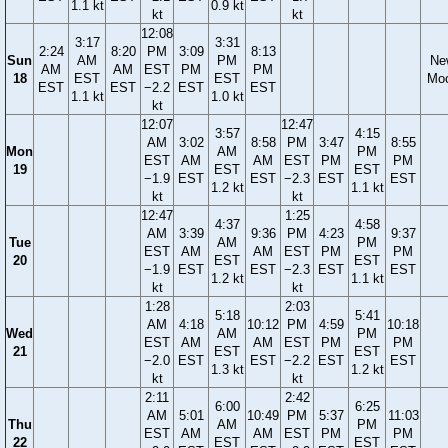
1.1 kt
0.9 kt
kt
kt
12:08
3:17
3:31
2:24
8:20
PM
3:09
8:13
Sun
AM
PM
Ne
AM
AM
EST
PM
PM
18
EST
EST
Mo
EST
EST
−2.2
EST
EST
1.1 kt
1.0 kt
kt
12:07
12:47
3:57
4:15
AM
3:02
8:58
PM
3:47
8:55
Mon
AM
PM
EST
AM
AM
EST
PM
PM
19
EST
EST
−1.9
EST
EST
−2.3
EST
EST
1.2 kt
1.1 kt
kt
kt
12:47
1:25
4:37
4:58
AM
3:39
9:36
PM
4:23
9:37
Tue
AM
PM
EST
AM
AM
EST
PM
PM
20
EST
EST
−1.9
EST
EST
−2.3
EST
EST
1.2 kt
1.1 kt
kt
kt
1:28
2:03
5:18
5:41
AM
4:18
10:12
PM
4:59
10:18
Wed
AM
PM
EST
AM
AM
EST
PM
PM
21
EST
EST
−2.0
EST
EST
−2.2
EST
EST
1.3 kt
1.2 kt
kt
kt
2:11
2:42
6:00
6:25
AM
5:01
10:49
PM
5:37
11:03
Thu
AM
PM
EST
AM
AM
EST
PM
PM
22
EST
EST