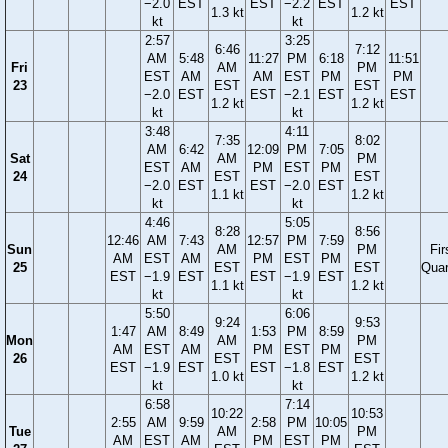
−2.0
EST
EST
−2.2
EST
EST
1.3 kt
1.2 kt
kt
kt
2:57
3:25
6:46
7:12
AM
5:48
11:27
PM
6:18
11:51
Fri
AM
PM
EST
AM
AM
EST
PM
PM
23
EST
EST
−2.0
EST
EST
−2.1
EST
EST
1.2 kt
1.2 kt
kt
kt
3:48
4:11
7:35
8:02
AM
6:42
12:09
PM
7:05
Sat
AM
PM
EST
AM
PM
EST
PM
24
EST
EST
−2.0
EST
EST
−2.0
EST
1.1 kt
1.2 kt
kt
kt
4:46
5:05
8:28
8:56
12:46
AM
7:43
12:57
PM
7:59
Sun
AM
PM
Fir
AM
EST
AM
PM
EST
PM
25
EST
EST
Quar
EST
−1.9
EST
EST
−1.9
EST
1.1 kt
1.2 kt
kt
kt
5:50
6:06
9:24
9:53
1:47
AM
8:49
1:53
PM
8:59
Mon
AM
PM
AM
EST
AM
PM
EST
PM
26
EST
EST
EST
−1.9
EST
EST
−1.8
EST
1.0 kt
1.2 kt
kt
kt
6:58
7:14
10:22
10:53
2:55
AM
9:59
2:58
PM
10:05
Tue
AM
PM
AM
EST
AM
PM
EST
PM