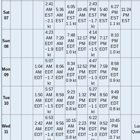
2:41
2:43
6:05
6:27
AM
5:36
10:45
PM
5:40
11:24
Sat
AM
PM
EST
AM
AM
EST
PM
PM
07
EST
EST
−2.1
EST
EST
−1.7
EST
EST
1.1 kt
1.1 kt
kt
kt
4:23
4:14
7:48
8:10
AM
7:20
12:17
PM
7:17
Sun
AM
PM
EDT
AM
PM
EDT
PM
08
EDT
EDT
−1.9
EDT
EDT
−1.5
EDT
1.0 kt
1.0 kt
kt
kt
5:07
4:47
8:34
8:58
1:04
AM
8:06
12:52
PM
7:59
Mon
AM
PM
AM
EDT
AM
PM
EDT
PM
09
EDT
EDT
EDT
−1.7
EDT
EDT
−1.3
EDT
0.9 kt
0.9 kt
kt
kt
5:57
5:27
9:23
9:49
1:50
AM
8:59
1:32
PM
8:50
Tue
AM
PM
AM
EDT
AM
PM
EDT
PM
10
EDT
EDT
EDT
−1.5
EDT
EDT
−1.1
EDT
0.8 kt
0.8 kt
kt
kt
6:53
6:22
10:15
10:45
2:42
AM
9:56
2:23
PM
9:52
Wed
AM
PM
La
AM
EDT
AM
PM
EDT
PM
11
EDT
EDT
Quar
EDT
−1.4
EDT
EDT
−1.0
EDT
0.8 kt
0.7 kt