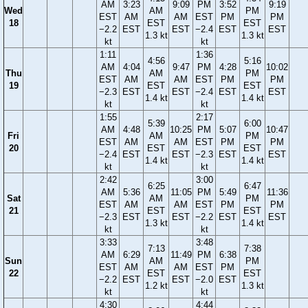
AM
3:23
9:09
PM
3:52
9:19
Wed
AM
PM
EST
AM
AM
EST
PM
PM
18
EST
EST
−2.2
EST
EST
−2.4
EST
EST
1.3 kt
1.3 kt
kt
kt
1:11
1:36
4:56
5:16
AM
4:04
9:47
PM
4:28
10:02
Thu
AM
PM
EST
AM
AM
EST
PM
PM
19
EST
EST
−2.3
EST
EST
−2.4
EST
EST
1.4 kt
1.4 kt
kt
kt
1:55
2:17
5:39
6:00
AM
4:48
10:25
PM
5:07
10:47
Fri
AM
PM
EST
AM
AM
EST
PM
PM
20
EST
EST
−2.4
EST
EST
−2.3
EST
EST
1.4 kt
1.4 kt
kt
kt
2:42
3:00
6:25
6:47
AM
5:36
11:05
PM
5:49
11:36
Sat
AM
PM
EST
AM
AM
EST
PM
PM
21
EST
EST
−2.3
EST
EST
−2.2
EST
EST
1.3 kt
1.4 kt
kt
kt
3:33
3:48
7:13
7:38
AM
6:29
11:49
PM
6:38
Sun
AM
PM
EST
AM
AM
EST
PM
22
EST
EST
−2.2
EST
EST
−2.0
EST
1.2 kt
1.3 kt
kt
kt
4:30
4:44