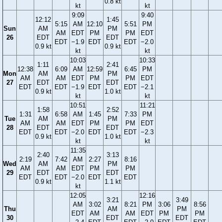
0.8 kt
kt
kt
9:09
9:40
12:12
1:45
5:15
AM
12:10
5:51
PM
Sun
AM
PM
AM
EDT
PM
PM
EDT
26
EDT
EDT
EDT
−1.9
EDT
EDT
−2.0
0.9 kt
0.9 kt
kt
kt
10:03
10:33
1:11
2:41
12:38
6:09
AM
12:59
6:45
PM
Mon
AM
PM
AM
AM
EDT
PM
PM
EDT
27
EDT
EDT
EDT
EDT
−1.9
EDT
EDT
−2.1
0.9 kt
1.0 kt
kt
kt
10:51
11:21
1:58
2:52
1:31
6:58
AM
1:45
7:33
PM
Tue
AM
PM
AM
AM
EDT
PM
PM
EDT
28
EDT
EDT
EDT
EDT
−2.0
EDT
EDT
−2.3
0.9 kt
1.0 kt
kt
kt
11:35
2:40
3:13
2:19
7:42
AM
2:27
8:16
Wed
AM
PM
AM
AM
EDT
PM
PM
29
EDT
EDT
EDT
EDT
−2.0
EDT
EDT
0.9 kt
1.1 kt
kt
12:05
12:16
3:21
3:49
AM
3:02
8:21
PM
3:06
8:56
Thu
AM
PM
EDT
AM
AM
EDT
PM
PM
30
EDT
EDT