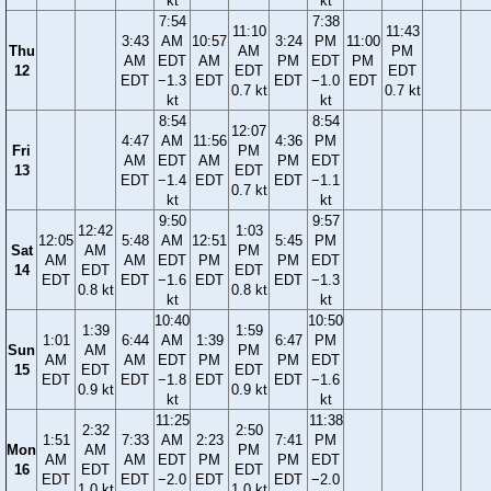
kt
kt
7:54
7:38
11:10
11:43
3:43
AM
10:57
3:24
PM
11:00
Thu
AM
PM
AM
EDT
AM
PM
EDT
PM
12
EDT
EDT
EDT
−1.3
EDT
EDT
−1.0
EDT
0.7 kt
0.7 kt
kt
kt
8:54
8:54
12:07
4:47
AM
11:56
4:36
PM
Fri
PM
AM
EDT
AM
PM
EDT
13
EDT
EDT
−1.4
EDT
EDT
−1.1
0.7 kt
kt
kt
9:50
9:57
12:42
1:03
12:05
5:48
AM
12:51
5:45
PM
Sat
AM
PM
AM
AM
EDT
PM
PM
EDT
14
EDT
EDT
EDT
EDT
−1.6
EDT
EDT
−1.3
0.8 kt
0.8 kt
kt
kt
10:40
10:50
1:39
1:59
1:01
6:44
AM
1:39
6:47
PM
Sun
AM
PM
AM
AM
EDT
PM
PM
EDT
15
EDT
EDT
EDT
EDT
−1.8
EDT
EDT
−1.6
0.9 kt
0.9 kt
kt
kt
11:25
11:38
2:32
2:50
1:51
7:33
AM
2:23
7:41
PM
Mon
AM
PM
AM
AM
EDT
PM
PM
EDT
16
EDT
EDT
EDT
EDT
−2.0
EDT
EDT
−2.0
1.0 kt
1.0 kt