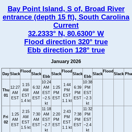
Bay Point Island, S of, Broad River
entrance (depth 15 ft), South Carolina
Current
32.2333° N, 80.6300° W
Flood direction 320° true
Ebb direction 128° true
January 2026
Flood
Flood
Flood
Day
Slack
Slack
Slack
Slack
Slack
Slack
Pha
Ebb
Ebb
10:24
10:38
1:15
1:44
12:27
6:32
AM
1:25
6:39
PM
Thu
AM
PM
AM
AM
EST
PM
PM
EST
01
EST
EST
EST
EST
−2.5
EST
EST
−2.3
1.4 kt
1.1 kt
kt
kt
11:18
11:32
2:15
2:43
1:25
7:30
AM
2:20
7:38
PM
Fri
AM
PM
AM
AM
EST
PM
PM
EST
02
EST
EST
EST
EST
−2.7
EST
EST
−2.4
1.5 kt
1.1 kt
kt
kt