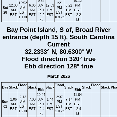
9:52
10:12
12:52
1:21
12:08
6:06
AM
12:53
6:22
PM
Sat
AM
PM
AM
AM
EST
PM
PM
EST
28
EST
EST
EST
EST
−2.2
EST
EST
−2.2
1.1 kt
0.9 kt
kt
kt
Bay Point Island, S of, Broad River
entrance (depth 15 ft), South Carolina
Current
32.2333° N, 80.6300° W
Flood direction 320° true
Ebb direction 128° true
March 2026
Flood
Flood
Flood
Day
Slack
Slack
Slack
Slack
Slack
Slack
Pha
Ebb
Ebb
10:44
11:04
2:13
2:37
1:06
7:00
AM
1:44
7:17
PM
Sun
AM
PM
AM
AM
EST
PM
PM
EST
01
EST
EST
EST
EST
−2.4
EST
EST
−2.4
1.2 kt
1.0 kt
kt
kt