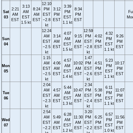
12:10
3:13
3:39
2:21
8:24
PM
3:12
8:34
Sat
AM
PM
Ful
AM
AM
EST
PM
PM
03
EST
EST
Mo
EST
EST
−2.8
EST
EST
1.5 kt
1.1 kt
kt
12:24
12:59
4:07
4:32
AM
3:14
9:15
PM
4:02
9:26
Sun
AM
PM
EST
AM
AM
EST
PM
PM
04
EST
EST
−2.5
EST
EST
−2.8
EST
EST
1.5 kt
1.1 kt
kt
kt
1:15
1:47
4:57
5:23
AM
4:06
10:02
PM
4:51
10:17
Mon
AM
PM
EST
AM
AM
EST
PM
PM
05
EST
EST
−2.5
EST
EST
−2.6
EST
EST
1.4 kt
1.1 kt
kt
kt
2:04
2:34
5:44
6:11
AM
4:57
10:47
PM
5:38
11:07
Tue
AM
PM
EST
AM
AM
EST
PM
PM
06
EST
EST
−2.3
EST
EST
−2.4
EST
EST
1.3 kt
1.1 kt
kt
kt
2:54
3:20
6:28
6:57
AM
5:49
11:30
PM
6:25
11:56
Wed
AM
PM
EST
AM
AM
EST
PM
PM
07
EST
EST
−2.2
EST
EST
−2.2
EST
EST
1.2 kt
1.0 kt