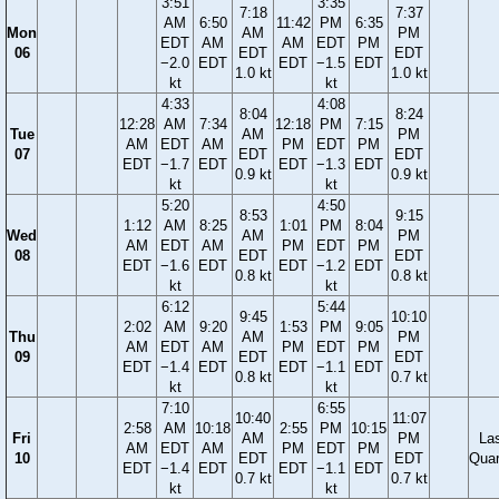
3:51
3:35
7:18
7:37
AM
6:50
11:42
PM
6:35
Mon
AM
PM
EDT
AM
AM
EDT
PM
06
EDT
EDT
−2.0
EDT
EDT
−1.5
EDT
1.0 kt
1.0 kt
kt
kt
4:33
4:08
8:04
8:24
12:28
AM
7:34
12:18
PM
7:15
Tue
AM
PM
AM
EDT
AM
PM
EDT
PM
07
EDT
EDT
EDT
−1.7
EDT
EDT
−1.3
EDT
0.9 kt
0.9 kt
kt
kt
5:20
4:50
8:53
9:15
1:12
AM
8:25
1:01
PM
8:04
Wed
AM
PM
AM
EDT
AM
PM
EDT
PM
08
EDT
EDT
EDT
−1.6
EDT
EDT
−1.2
EDT
0.8 kt
0.8 kt
kt
kt
6:12
5:44
9:45
10:10
2:02
AM
9:20
1:53
PM
9:05
Thu
AM
PM
AM
EDT
AM
PM
EDT
PM
09
EDT
EDT
EDT
−1.4
EDT
EDT
−1.1
EDT
0.8 kt
0.7 kt
kt
kt
7:10
6:55
10:40
11:07
2:58
AM
10:18
2:55
PM
10:15
Fri
AM
PM
La
AM
EDT
AM
PM
EDT
PM
10
EDT
EDT
Quar
EDT
−1.4
EDT
EDT
−1.1
EDT
0.7 kt
0.7 kt
kt
kt