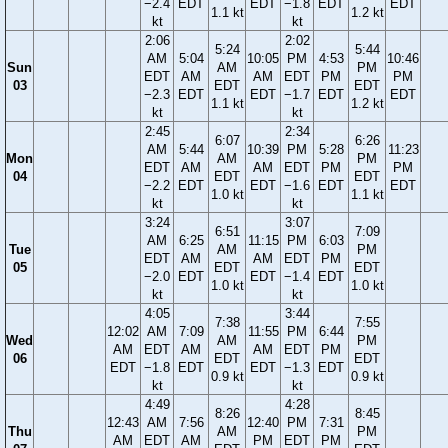
−2.4
EDT
EDT
−1.8
EDT
EDT
1.1 kt
1.2 kt
kt
kt
2:06
2:02
5:24
5:44
AM
5:04
10:05
PM
4:53
10:46
Sun
AM
PM
EDT
AM
AM
EDT
PM
PM
03
EDT
EDT
−2.3
EDT
EDT
−1.7
EDT
EDT
1.1 kt
1.2 kt
kt
kt
2:45
2:34
6:07
6:26
AM
5:44
10:39
PM
5:28
11:23
Mon
AM
PM
EDT
AM
AM
EDT
PM
PM
04
EDT
EDT
−2.2
EDT
EDT
−1.6
EDT
EDT
1.0 kt
1.1 kt
kt
kt
3:24
3:07
6:51
7:09
AM
6:25
11:15
PM
6:03
Tue
AM
PM
EDT
AM
AM
EDT
PM
05
EDT
EDT
−2.0
EDT
EDT
−1.4
EDT
1.0 kt
1.0 kt
kt
kt
4:05
3:44
7:38
7:55
12:02
AM
7:09
11:55
PM
6:44
Wed
AM
PM
AM
EDT
AM
AM
EDT
PM
06
EDT
EDT
EDT
−1.8
EDT
EDT
−1.3
EDT
0.9 kt
0.9 kt
kt
kt
4:49
4:28
8:26
8:45
12:43
AM
7:56
12:40
PM
7:31
Thu
AM
PM
AM
EDT
AM
PM
EDT
PM