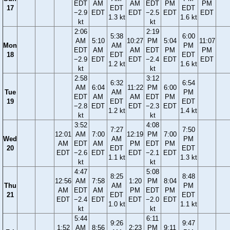
EDT
AM
AM
EDT
PM
PM
17
EDT
EDT
−2.9
EDT
EDT
−2.5
EDT
EDT
1.3 kt
1.6 kt
kt
kt
2:06
2:19
5:38
6:00
AM
5:10
10:27
PM
5:04
11:07
Mon
AM
PM
EDT
AM
AM
EDT
PM
PM
18
EDT
EDT
−2.9
EDT
EDT
−2.4
EDT
EDT
1.2 kt
1.6 kt
kt
kt
2:58
3:12
6:32
6:54
AM
6:04
11:22
PM
6:00
Tue
AM
PM
EDT
AM
AM
EDT
PM
19
EDT
EDT
−2.8
EDT
EDT
−2.3
EDT
1.2 kt
1.4 kt
kt
kt
3:52
4:08
7:27
7:50
12:01
AM
7:00
12:19
PM
7:00
Wed
AM
PM
AM
EDT
AM
PM
EDT
PM
20
EDT
EDT
EDT
−2.6
EDT
EDT
−2.1
EDT
1.1 kt
1.3 kt
kt
kt
4:47
5:08
8:25
8:48
12:56
AM
7:58
1:20
PM
8:04
Thu
AM
PM
AM
EDT
AM
PM
EDT
PM
21
EDT
EDT
EDT
−2.4
EDT
EDT
−2.0
EDT
1.0 kt
1.1 kt
kt
kt
5:44
6:11
9:26
9:47
1:52
AM
8:56
2:23
PM
9:11