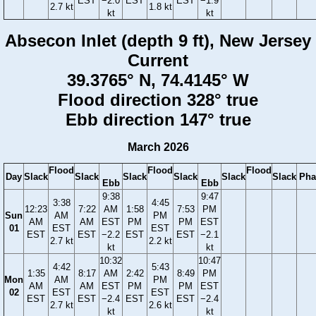
EST
−2.0
EST
EST
−1.9
2.7 kt
1.8 kt
kt
kt
Absecon Inlet (depth 9 ft), New Jersey
Current
39.3765° N, 74.4145° W
Flood direction 328° true
Ebb direction 147° true
March 2026
Flood
Flood
Flood
Day
Slack
Slack
Slack
Slack
Slack
Slack
Pha
Ebb
Ebb
9:38
9:47
3:38
4:45
12:23
7:22
AM
1:58
7:53
PM
Sun
AM
PM
AM
AM
EST
PM
PM
EST
01
EST
EST
EST
EST
−2.2
EST
EST
−2.1
2.7 kt
2.2 kt
kt
kt
10:32
10:47
4:42
5:43
1:35
8:17
AM
2:42
8:49
PM
Mon
AM
PM
AM
AM
EST
PM
PM
EST
02
EST
EST
EST
EST
−2.4
EST
EST
−2.4
2.7 kt
2.6 kt
kt
kt