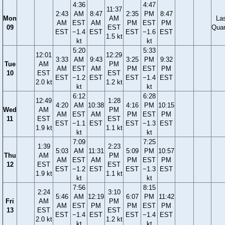
4:36
4:47
11:37
2:43
AM
8:47
2:35
PM
8:47
Mon
AM
La
AM
EST
AM
PM
EST
PM
09
EST
Quar
EST
−1.4
EST
EST
−1.6
EST
1.5 kt
kt
kt
5:20
5:33
12:01
12:29
3:33
AM
9:43
3:25
PM
9:32
Tue
AM
PM
AM
EST
AM
PM
EST
PM
10
EST
EST
EST
−1.2
EST
EST
−1.4
EST
2.0 kt
1.2 kt
kt
kt
6:12
6:28
12:49
1:28
4:20
AM
10:38
4:16
PM
10:15
Wed
AM
PM
AM
EST
AM
PM
EST
PM
11
EST
EST
EST
−1.1
EST
EST
−1.3
EST
1.9 kt
1.1 kt
kt
kt
7:09
7:25
1:39
2:23
5:03
AM
11:31
5:09
PM
10:57
Thu
AM
PM
AM
EST
AM
PM
EST
PM
12
EST
EST
EST
−1.2
EST
EST
−1.3
EST
1.9 kt
1.1 kt
kt
kt
7:56
8:15
2:24
3:10
5:46
AM
12:19
6:07
PM
11:42
Fri
AM
PM
AM
EST
PM
PM
EST
PM
13
EST
EST
EST
−1.4
EST
EST
−1.4
EST
2.0 kt
1.2 kt
kt
kt