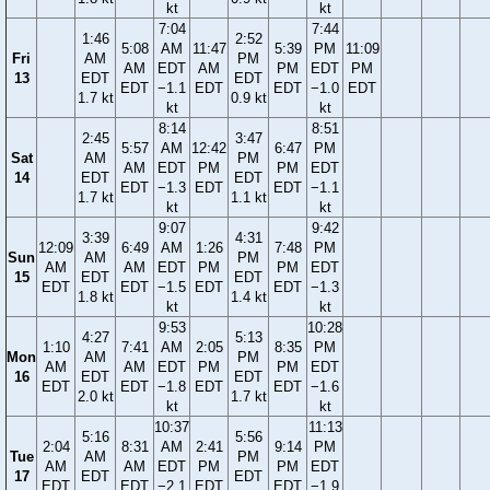
kt
kt
7:04
7:44
1:46
2:52
5:08
AM
11:47
5:39
PM
11:09
Fri
AM
PM
AM
EDT
AM
PM
EDT
PM
13
EDT
EDT
EDT
−1.1
EDT
EDT
−1.0
EDT
1.7 kt
0.9 kt
kt
kt
8:14
8:51
2:45
3:47
5:57
AM
12:42
6:47
PM
Sat
AM
PM
AM
EDT
PM
PM
EDT
14
EDT
EDT
EDT
−1.3
EDT
EDT
−1.1
1.7 kt
1.1 kt
kt
kt
9:07
9:42
3:39
4:31
12:09
6:49
AM
1:26
7:48
PM
Sun
AM
PM
AM
AM
EDT
PM
PM
EDT
15
EDT
EDT
EDT
EDT
−1.5
EDT
EDT
−1.3
1.8 kt
1.4 kt
kt
kt
9:53
10:28
4:27
5:13
1:10
7:41
AM
2:05
8:35
PM
Mon
AM
PM
AM
AM
EDT
PM
PM
EDT
16
EDT
EDT
EDT
EDT
−1.8
EDT
EDT
−1.6
2.0 kt
1.7 kt
kt
kt
10:37
11:13
5:16
5:56
2:04
8:31
AM
2:41
9:14
PM
Tue
AM
PM
AM
AM
EDT
PM
PM
EDT
17
EDT
EDT
EDT
EDT
−2.1
EDT
EDT
−1.9