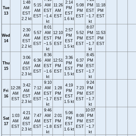
1:48
2:14
5:15
AM
11:26
5:08
PM
11:18
Tue
AM
PM
AM
EST
AM
PM
EST
PM
13
EST
EST
EST
−1.4
EST
EST
−1.7
EST
2.2 kt
1.6 kt
kt
kt
8:01
8:07
2:30
2:57
5:57
AM
12:10
5:52
PM
11:53
Wed
AM
PM
AM
EST
PM
PM
EST
PM
14
EST
EST
EST
−1.5
EST
EST
−1.7
EST
2.2 kt
1.5 kt
kt
kt
8:36
8:45
3:06
3:36
6:36
AM
12:51
6:37
PM
Thu
AM
PM
AM
EST
PM
PM
EST
15
EST
EST
EST
−1.6
EST
EST
−1.7
2.3 kt
1.5 kt
kt
kt
9:10
9:24
3:42
4:19
12:28
7:12
AM
1:28
7:23
PM
Fri
AM
PM
AM
AM
EST
PM
PM
EST
16
EST
EST
EST
EST
−1.7
EST
EST
−1.7
2.3 kt
1.5 kt
kt
kt
9:46
10:07
4:21
5:06
1:03
7:47
AM
2:01
8:08
PM
Sat
AM
PM
AM
AM
EST
PM
PM
EST
17
EST
EST
EST
EST
−1.8
EST
EST
−1.7
2.3 kt
1.6 kt
kt
kt