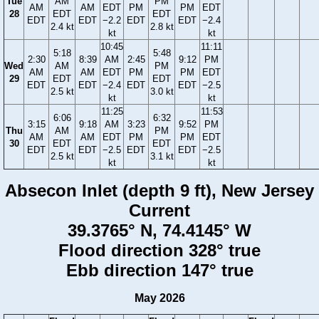
Tue
AM
PM
AM
AM
EDT
PM
PM
EDT
28
EDT
EDT
EDT
EDT
−2.2
EDT
EDT
−2.4
2.4 kt
2.8 kt
kt
kt
10:45
11:11
5:18
5:48
2:30
8:39
AM
2:45
9:12
PM
Wed
AM
PM
AM
AM
EDT
PM
PM
EDT
29
EDT
EDT
EDT
EDT
−2.4
EDT
EDT
−2.5
2.5 kt
3.0 kt
kt
kt
11:25
11:53
6:06
6:32
3:15
9:18
AM
3:23
9:52
PM
Thu
AM
PM
AM
AM
EDT
PM
PM
EDT
30
EDT
EDT
EDT
EDT
−2.5
EDT
EDT
−2.5
2.5 kt
3.1 kt
kt
kt
Absecon Inlet (depth 9 ft), New Jersey
Current
39.3765° N, 74.4145° W
Flood direction 328° true
Ebb direction 147° true
May 2026