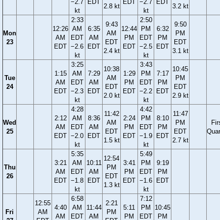
−2.7
EDT
EDT
−2.7
EDT
2.8 kt
3.2 kt
kt
kt
2:33
2:50
9:43
9:50
12:26
AM
6:35
12:44
PM
6:32
Mon
AM
PM
AM
EDT
AM
PM
EDT
PM
23
EDT
EDT
EDT
−2.6
EDT
EDT
−2.5
EDT
2.4 kt
3.1 kt
kt
kt
3:25
3:43
10:38
10:45
1:15
AM
7:29
1:29
PM
7:17
Tue
AM
PM
AM
EDT
AM
PM
EDT
PM
24
EDT
EDT
EDT
−2.3
EDT
EDT
−2.2
EDT
2.0 kt
2.9 kt
kt
kt
4:28
4:42
11:42
11:47
2:12
AM
8:36
2:24
PM
8:10
Wed
AM
PM
Fir
AM
EDT
AM
PM
EDT
PM
25
EDT
EDT
Quar
EDT
−2.0
EDT
EDT
−1.9
EDT
1.5 kt
2.7 kt
kt
kt
5:35
5:49
12:54
3:21
AM
10:11
3:41
PM
9:19
Thu
PM
AM
EDT
AM
PM
EDT
PM
26
EDT
EDT
−1.8
EDT
EDT
−1.6
EDT
1.3 kt
kt
kt
6:58
7:12
12:55
2:21
4:40
AM
11:44
5:11
PM
10:45
Fri
AM
PM
AM
EDT
AM
PM
EDT
PM