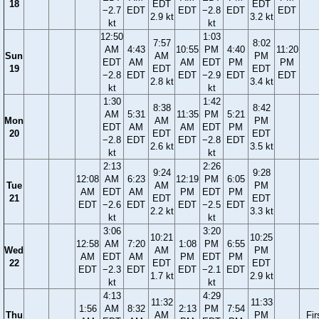
18
EDT
EDT
−2.7
EDT
EDT
−2.8
EDT
EDT
2.9 kt
3.2 kt
kt
kt
12:50
1:03
7:57
8:02
AM
4:43
10:55
PM
4:40
11:20
Sun
AM
PM
EDT
AM
AM
EDT
PM
PM
19
EDT
EDT
−2.8
EDT
EDT
−2.9
EDT
EDT
2.8 kt
3.4 kt
kt
kt
1:30
1:42
8:38
8:42
AM
5:31
11:35
PM
5:21
Mon
AM
PM
EDT
AM
AM
EDT
PM
20
EDT
EDT
−2.8
EDT
EDT
−2.8
EDT
2.6 kt
3.5 kt
kt
kt
2:13
2:26
9:24
9:28
12:08
AM
6:23
12:19
PM
6:05
Tue
AM
PM
AM
EDT
AM
PM
EDT
PM
21
EDT
EDT
EDT
−2.6
EDT
EDT
−2.5
EDT
2.2 kt
3.3 kt
kt
kt
3:06
3:20
10:21
10:25
12:58
AM
7:20
1:08
PM
6:55
Wed
AM
PM
AM
EDT
AM
PM
EDT
PM
22
EDT
EDT
EDT
−2.3
EDT
EDT
−2.1
EDT
1.7 kt
2.9 kt
kt
kt
4:13
4:29
11:32
11:33
1:56
AM
8:32
2:13
PM
7:54
Thu
AM
PM
Fir