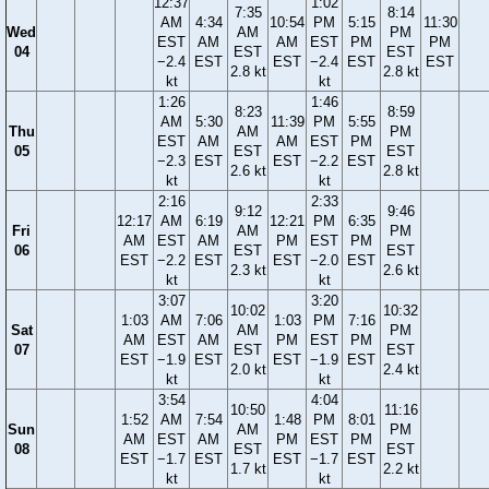
12:37
1:02
7:35
8:14
AM
4:34
10:54
PM
5:15
11:30
Wed
AM
PM
EST
AM
AM
EST
PM
PM
04
EST
EST
−2.4
EST
EST
−2.4
EST
EST
2.8 kt
2.8 kt
kt
kt
1:26
1:46
8:23
8:59
AM
5:30
11:39
PM
5:55
Thu
AM
PM
EST
AM
AM
EST
PM
05
EST
EST
−2.3
EST
EST
−2.2
EST
2.6 kt
2.8 kt
kt
kt
2:16
2:33
9:12
9:46
12:17
AM
6:19
12:21
PM
6:35
Fri
AM
PM
AM
EST
AM
PM
EST
PM
06
EST
EST
EST
−2.2
EST
EST
−2.0
EST
2.3 kt
2.6 kt
kt
kt
3:07
3:20
10:02
10:32
1:03
AM
7:06
1:03
PM
7:16
Sat
AM
PM
AM
EST
AM
PM
EST
PM
07
EST
EST
EST
−1.9
EST
EST
−1.9
EST
2.0 kt
2.4 kt
kt
kt
3:54
4:04
10:50
11:16
1:52
AM
7:54
1:48
PM
8:01
Sun
AM
PM
AM
EST
AM
PM
EST
PM
08
EST
EST
EST
−1.7
EST
EST
−1.7
EST
1.7 kt
2.2 kt
kt
kt