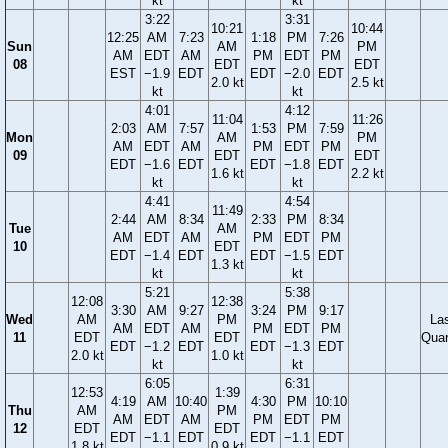
kt
kt
3:22
3:31
10:21
10:44
12:25
AM
7:23
1:18
PM
7:26
Sun
AM
PM
AM
EDT
AM
PM
EDT
PM
08
EDT
EDT
EST
−1.9
EDT
EDT
−2.0
EDT
2.0 kt
2.5 kt
kt
kt
4:01
4:12
11:04
11:26
2:03
AM
7:57
1:53
PM
7:59
Mon
AM
PM
AM
EDT
AM
PM
EDT
PM
09
EDT
EDT
EDT
−1.6
EDT
EDT
−1.8
EDT
1.6 kt
2.2 kt
kt
kt
4:41
4:54
11:49
2:44
AM
8:34
2:33
PM
8:34
Tue
AM
AM
EDT
AM
PM
EDT
PM
10
EDT
EDT
−1.4
EDT
EDT
−1.5
EDT
1.3 kt
kt
kt
5:21
5:38
12:08
12:38
3:30
AM
9:27
3:24
PM
9:17
Wed
AM
PM
La
AM
EDT
AM
PM
EDT
PM
11
EDT
EDT
Quar
EDT
−1.2
EDT
EDT
−1.3
EDT
2.0 kt
1.0 kt
kt
kt
6:05
6:31
12:53
1:39
4:19
AM
10:40
4:30
PM
10:10
Thu
AM
PM
AM
EDT
AM
PM
EDT
PM
12
EDT
EDT
EDT
−1.1
EDT
EDT
−1.1
EDT
1.8 kt
0.9 kt