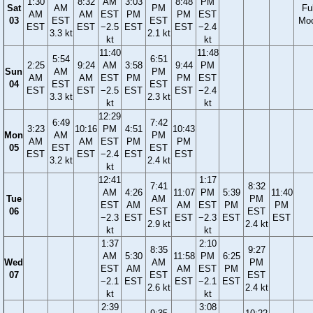
1:30
8:32
AM
3:03
8:48
PM
Sat
AM
PM
Ful
AM
AM
EST
PM
PM
EST
03
EST
EST
Mo
EST
EST
−2.5
EST
EST
−2.4
3.3 kt
2.1 kt
kt
kt
11:40
11:48
5:54
6:51
2:25
9:24
AM
3:58
9:44
PM
Sun
AM
PM
AM
AM
EST
PM
PM
EST
04
EST
EST
EST
EST
−2.5
EST
EST
−2.4
3.3 kt
2.3 kt
kt
kt
12:29
6:49
7:42
3:23
10:16
PM
4:51
10:43
Mon
AM
PM
AM
AM
EST
PM
PM
05
EST
EST
EST
EST
−2.4
EST
EST
3.2 kt
2.4 kt
kt
12:41
1:17
7:41
8:32
AM
4:26
11:07
PM
5:39
11:40
Tue
AM
PM
EST
AM
AM
EST
PM
PM
06
EST
EST
−2.3
EST
EST
−2.3
EST
EST
2.9 kt
2.4 kt
kt
kt
1:37
2:10
8:35
9:27
AM
5:30
11:58
PM
6:25
Wed
AM
PM
EST
AM
AM
EST
PM
07
EST
EST
−2.1
EST
EST
−2.1
EST
2.6 kt
2.4 kt
kt
kt
2:39
3:08