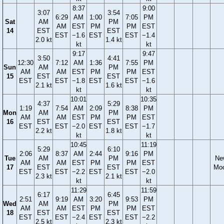
8:37
9:00
3:07
3:54
6:29
AM
1:00
7:05
PM
Sat
AM
PM
AM
EST
PM
PM
EST
14
EST
EST
EST
−1.6
EST
EST
−1.4
2.0 kt
1.4 kt
kt
kt
9:17
9:47
3:50
4:41
12:30
7:12
AM
1:36
7:55
PM
Sun
AM
PM
AM
AM
EST
PM
PM
EST
15
EST
EST
EST
EST
−1.8
EST
EST
−1.6
2.1 kt
1.6 kt
kt
kt
10:01
10:35
4:37
5:29
1:19
7:54
AM
2:09
8:38
PM
Mon
AM
PM
AM
AM
EST
PM
PM
EST
16
EST
EST
EST
EST
−2.0
EST
EST
−1.7
2.2 kt
1.8 kt
kt
kt
10:45
11:19
5:29
6:10
2:06
8:37
AM
2:44
9:16
PM
Tue
AM
PM
Ne
AM
AM
EST
PM
PM
EST
17
EST
EST
Mo
EST
EST
−2.2
EST
EST
−2.0
2.3 kt
2.1 kt
kt
kt
11:29
11:59
6:17
6:45
2:51
9:19
AM
3:20
9:53
PM
Wed
AM
PM
AM
AM
EST
PM
PM
EST
18
EST
EST
EST
EST
−2.4
EST
EST
−2.2
2.5 kt
2.3 kt