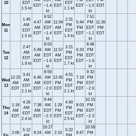
10
EDT
EDT
EDT
−1.4
EDT
EDT
−1.0
EDT
1.5 kt
1.1 kt
kt
kt
6:52
7:51
1:40
2:31
4:47
AM
11:04
5:44
PM
11:26
Mon
AM
PM
AM
EDT
AM
PM
EDT
PM
11
EDT
EDT
EDT
−1.4
EDT
EDT
−1.2
EDT
1.5 kt
1.4 kt
kt
kt
8:03
8:48
2:47
3:21
5:49
AM
11:57
6:33
PM
Tue
AM
PM
AM
EDT
AM
PM
EDT
12
EDT
EDT
EDT
−1.6
EDT
EDT
−1.6
1.8 kt
1.7 kt
kt
kt
8:59
9:32
3:41
4:01
12:25
6:46
AM
12:45
7:19
PM
Wed
AM
PM
AM
AM
EDT
PM
PM
EDT
13
EDT
EDT
EDT
EDT
−2.0
EDT
EDT
−2.0
2.1 kt
2.1 kt
kt
kt
9:44
10:15
4:26
4:40
1:18
7:38
AM
1:29
8:03
PM
Thu
AM
PM
AM
AM
EDT
PM
PM
EDT
14
EDT
EDT
EDT
EDT
−2.3
EDT
EDT
−2.3
2.4 kt
2.5 kt
kt
kt
10:27
10:58
5:12
5:22
2:06
8:24
AM
2:10
8:47
PM
Fri
AM
PM