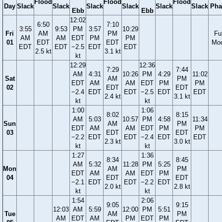
Flood
Flood
Flood
Day
Slack
Slack
Slack
Slack
Slack
Slack
Pha
Ebb
Ebb
12:02
6:50
7:10
3:55
9:53
PM
3:57
10:29
Fri
AM
PM
Ful
AM
AM
EDT
PM
PM
01
EDT
EDT
Mo
EDT
EDT
−2.5
EDT
EDT
2.5 kt
3.1 kt
kt
12:29
12:36
7:29
7:44
AM
4:31
10:26
PM
4:29
11:02
Sat
AM
PM
EDT
AM
AM
EDT
PM
PM
02
EDT
EDT
−2.4
EDT
EDT
−2.5
EDT
EDT
2.4 kt
3.1 kt
kt
kt
1:00
1:06
8:02
8:15
AM
5:03
10:57
PM
4:58
11:34
Sun
AM
PM
EDT
AM
AM
EDT
PM
PM
03
EDT
EDT
−2.2
EDT
EDT
−2.4
EDT
EDT
2.3 kt
3.0 kt
kt
kt
1:27
1:36
8:34
8:45
AM
5:32
11:28
PM
5:25
Mon
AM
PM
EDT
AM
AM
EDT
PM
04
EDT
EDT
−2.1
EDT
EDT
−2.2
EDT
2.0 kt
2.8 kt
kt
kt
1:54
2:06
9:05
9:15
12:03
AM
5:59
12:00
PM
5:51
Tue
AM
PM
AM
EDT
AM
PM
EDT
PM