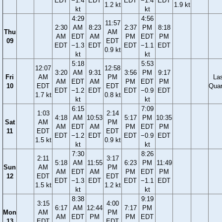
EDT
−1.4
EDT
EDT
−1.4
EDT
1.2 kt
1.9 kt
kt
kt
4:29
4:56
11:57
2:30
AM
8:23
2:37
PM
8:18
Thu
AM
AM
EDT
AM
PM
EDT
PM
09
EDT
EDT
−1.3
EDT
EDT
−1.1
EDT
0.9 kt
kt
kt
5:18
5:53
12:07
12:58
3:20
AM
9:31
3:56
PM
9:17
Fri
AM
PM
La
AM
EDT
AM
PM
EDT
PM
10
EDT
EDT
Quar
EDT
−1.2
EDT
EDT
−0.9
EDT
1.7 kt
0.8 kt
kt
kt
6:15
7:09
1:03
2:14
4:18
AM
10:53
5:17
PM
10:35
Sat
AM
PM
AM
EDT
AM
PM
EDT
PM
11
EDT
EDT
EDT
−1.2
EDT
EDT
−0.9
EDT
1.5 kt
0.9 kt
kt
kt
7:30
8:26
2:11
3:17
5:18
AM
11:55
6:23
PM
11:49
Sun
AM
PM
AM
EDT
AM
PM
EDT
PM
12
EDT
EDT
EDT
−1.3
EDT
EDT
−1.1
EDT
1.5 kt
1.2 kt
kt
kt
8:38
9:19
3:15
4:00
6:17
AM
12:44
7:17
PM
Mon
AM
PM
AM
EDT
PM
PM
EDT
13
EDT
EDT