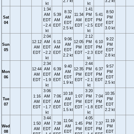
2.7 kt
3.2 kt
kt
kt
1:34
1:41
8:32
8:50
AM
5:39
11:34
PM
5:41
Sat
AM
PM
EDT
AM
AM
EDT
PM
04
EDT
EDT
−2.4
EDT
EDT
−2.5
EDT
2.5 kt
3.0 kt
kt
kt
2:04
2:12
9:06
9:22
12:12
AM
6:11
12:05
PM
6:10
Sun
AM
PM
AM
EDT
AM
PM
EDT
PM
05
EDT
EDT
EDT
−2.2
EDT
EDT
−2.3
EDT
2.2 kt
2.8 kt
kt
kt
2:34
2:44
9:40
9:57
12:44
AM
6:39
12:35
PM
6:37
Mon
AM
PM
AM
EDT
AM
PM
EDT
PM
06
EDT
EDT
EDT
−1.9
EDT
EDT
−2.1
EDT
1.9 kt
2.5 kt
kt
kt
3:06
3:20
10:18
10:35
1:16
AM
7:06
1:07
PM
7:04
Tue
AM
PM
AM
EDT
AM
PM
EDT
PM
07
EDT
EDT
EDT
−1.7
EDT
EDT
−1.8
EDT
1.5 kt
2.2 kt
kt
kt
3:44
4:05
11:04
11:19
1:50
AM
7:38
1:45
PM
7:37
Wed
AM
PM
AM
EDT
AM
PM
EDT
PM
08
EDT
EDT