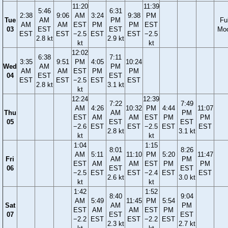
11:20
11:39
5:46
6:31
2:38
9:06
AM
3:24
9:38
PM
Tue
AM
PM
Ful
AM
AM
EST
PM
PM
EST
03
EST
EST
Mo
EST
EST
−2.5
EST
EST
−2.5
2.8 kt
2.9 kt
kt
kt
12:02
6:38
7:11
3:35
9:51
PM
4:05
10:24
Wed
AM
PM
AM
AM
EST
PM
PM
04
EST
EST
EST
EST
−2.5
EST
EST
2.8 kt
3.1 kt
kt
12:24
12:39
7:22
7:49
AM
4:26
10:32
PM
4:44
11:07
Thu
AM
PM
EST
AM
AM
EST
PM
PM
05
EST
EST
−2.6
EST
EST
−2.5
EST
EST
2.8 kt
3.1 kt
kt
kt
1:04
1:15
8:01
8:26
AM
5:11
11:10
PM
5:20
11:47
Fri
AM
PM
EST
AM
AM
EST
PM
PM
06
EST
EST
−2.5
EST
EST
−2.4
EST
EST
2.6 kt
3.0 kt
kt
kt
1:42
1:52
8:40
9:04
AM
5:49
11:45
PM
5:54
Sat
AM
PM
EST
AM
AM
EST
PM
07
EST
EST
−2.2
EST
EST
−2.2
EST
2.3 kt
2.7 kt