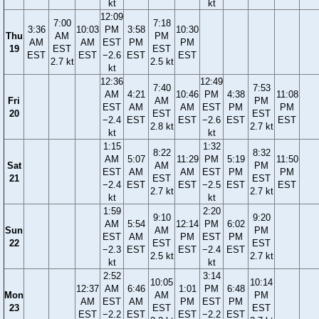
kt
kt
12:09
7:00
7:18
3:36
10:03
PM
3:58
10:30
Thu
AM
PM
AM
AM
EST
PM
PM
19
EST
EST
EST
EST
−2.6
EST
EST
2.7 kt
2.5 kt
kt
12:36
12:49
7:40
7:53
AM
4:21
10:46
PM
4:38
11:08
Fri
AM
PM
EST
AM
AM
EST
PM
PM
20
EST
EST
−2.4
EST
EST
−2.6
EST
EST
2.8 kt
2.7 kt
kt
kt
1:15
1:32
8:22
8:32
AM
5:07
11:29
PM
5:19
11:50
Sat
AM
PM
EST
AM
AM
EST
PM
PM
21
EST
EST
−2.4
EST
EST
−2.5
EST
EST
2.7 kt
2.7 kt
kt
kt
1:59
2:20
9:10
9:20
AM
5:54
12:14
PM
6:02
Sun
AM
PM
EST
AM
PM
EST
PM
22
EST
EST
−2.3
EST
EST
−2.4
EST
2.5 kt
2.7 kt
kt
kt
2:52
3:14
10:05
10:14
12:37
AM
6:46
1:01
PM
6:48
Mon
AM
PM
AM
EST
AM
PM
EST
PM
23
EST
EST
EST
−2.2
EST
EST
−2.2
EST