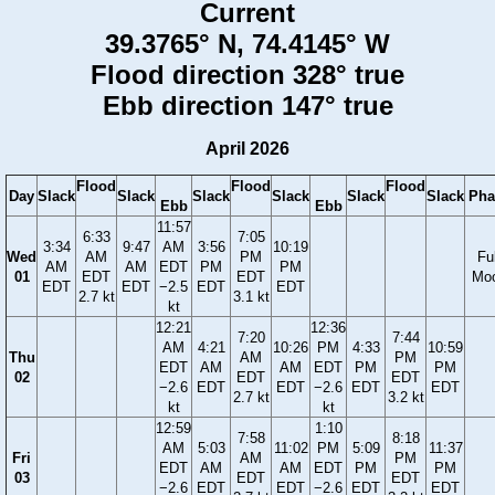
Current
39.3765° N, 74.4145° W
Flood direction 328° true
Ebb direction 147° true
April 2026
Flood
Flood
Flood
Day
Slack
Slack
Slack
Slack
Slack
Slack
Pha
Ebb
Ebb
11:57
6:33
7:05
3:34
9:47
AM
3:56
10:19
Wed
AM
PM
Ful
AM
AM
EDT
PM
PM
01
EDT
EDT
Mo
EDT
EDT
−2.5
EDT
EDT
2.7 kt
3.1 kt
kt
12:21
12:36
7:20
7:44
AM
4:21
10:26
PM
4:33
10:59
Thu
AM
PM
EDT
AM
AM
EDT
PM
PM
02
EDT
EDT
−2.6
EDT
EDT
−2.6
EDT
EDT
2.7 kt
3.2 kt
kt
kt
12:59
1:10
7:58
8:18
AM
5:03
11:02
PM
5:09
11:37
Fri
AM
PM
EDT
AM
AM
EDT
PM
PM
03
EDT
EDT
−2.6
EDT
EDT
−2.6
EDT
EDT