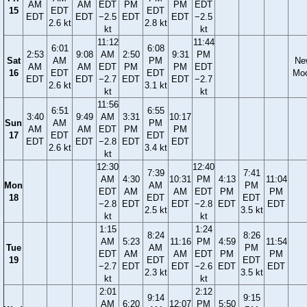
AM
AM
EDT
PM
PM
EDT
15
EDT
EDT
EDT
EDT
−2.5
EDT
EDT
−2.5
2.6 kt
2.8 kt
kt
kt
11:12
11:44
6:01
6:08
2:53
9:08
AM
2:50
9:31
PM
Sat
AM
PM
Ne
AM
AM
EDT
PM
PM
EDT
16
EDT
EDT
Mo
EDT
EDT
−2.7
EDT
EDT
−2.7
2.6 kt
3.1 kt
kt
kt
11:56
6:51
6:55
3:40
9:49
AM
3:31
10:17
Sun
AM
PM
AM
AM
EDT
PM
PM
17
EDT
EDT
EDT
EDT
−2.8
EDT
EDT
2.6 kt
3.4 kt
kt
12:30
12:40
7:39
7:41
AM
4:30
10:31
PM
4:13
11:04
Mon
AM
PM
EDT
AM
AM
EDT
PM
PM
18
EDT
EDT
−2.8
EDT
EDT
−2.8
EDT
EDT
2.5 kt
3.5 kt
kt
kt
1:15
1:24
8:24
8:26
AM
5:23
11:16
PM
4:59
11:54
Tue
AM
PM
EDT
AM
AM
EDT
PM
PM
19
EDT
EDT
−2.7
EDT
EDT
−2.6
EDT
EDT
2.3 kt
3.5 kt
kt
kt
2:01
2:12
9:14
9:15
AM
6:20
12:07
PM
5:50