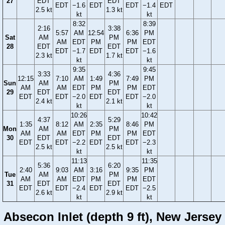
27
EDT
EDT
EDT
−1.6
EDT
EDT
−1.4
EDT
2.5 kt
1.3 kt
kt
kt
8:32
8:39
2:16
3:38
5:57
AM
12:54
6:36
PM
Sat
AM
PM
AM
EDT
PM
PM
EDT
28
EDT
EDT
EDT
−1.7
EDT
EDT
−1.6
2.3 kt
1.7 kt
kt
kt
9:35
9:45
3:33
4:36
12:15
7:10
AM
1:49
7:49
PM
Sun
AM
PM
AM
AM
EDT
PM
PM
EDT
29
EDT
EDT
EDT
EDT
−2.0
EDT
EDT
−2.0
2.4 kt
2.1 kt
kt
kt
10:26
10:42
4:37
5:29
1:35
8:12
AM
2:35
8:46
PM
Mon
AM
PM
AM
AM
EDT
PM
PM
EDT
30
EDT
EDT
EDT
EDT
−2.2
EDT
EDT
−2.3
2.5 kt
2.5 kt
kt
kt
11:13
11:35
5:36
6:20
2:40
9:03
AM
3:16
9:35
PM
Tue
AM
PM
AM
AM
EDT
PM
PM
EDT
31
EDT
EDT
EDT
EDT
−2.4
EDT
EDT
−2.5
2.6 kt
2.9 kt
kt
kt
Absecon Inlet (depth 9 ft), New Jersey