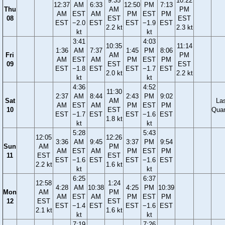
9:35
10:22
12:37
AM
6:33
12:50
PM
7:13
Thu
AM
PM
AM
EST
AM
PM
EST
PM
08
EST
EST
EST
−2.0
EST
EST
−1.9
EST
2.2 kt
2.3 kt
kt
kt
3:41
4:03
10:35
11:14
1:36
AM
7:37
1:45
PM
8:06
Fri
AM
PM
AM
EST
AM
PM
EST
PM
09
EST
EST
EST
−1.8
EST
EST
−1.7
EST
2.0 kt
2.2 kt
kt
kt
4:36
4:52
11:30
2:37
AM
8:44
2:43
PM
9:02
Sat
AM
La
AM
EST
AM
PM
EST
PM
10
EST
Quar
EST
−1.7
EST
EST
−1.6
EST
1.8 kt
kt
kt
5:28
5:43
12:05
12:26
3:36
AM
9:45
3:37
PM
9:54
Sun
AM
PM
AM
EST
AM
PM
EST
PM
11
EST
EST
EST
−1.6
EST
EST
−1.6
EST
2.2 kt
1.6 kt
kt
kt
6:25
6:37
12:58
1:24
4:28
AM
10:38
4:25
PM
10:39
Mon
AM
PM
AM
EST
AM
PM
EST
PM
12
EST
EST
EST
−1.4
EST
EST
−1.6
EST
2.1 kt
1.6 kt
kt
kt
7:19
7:26