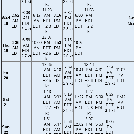
2.1 kt
2.0 kt
kt
kt
11:23
11:56
6:08
6:37
2:52
9:17
AM
3:16
9:50
PM
Wed
AM
PM
Ne
AM
AM
EDT
PM
PM
EDT
18
EDT
EDT
Mo
EDT
EDT
−2.3
EDT
EDT
−2.2
2.4 kt
2.3 kt
kt
kt
12:07
6:56
7:15
3:36
10:00
PM
3:53
10:25
Thu
AM
PM
AM
AM
EDT
PM
PM
19
EDT
EDT
EDT
EDT
−2.6
EDT
EDT
2.7 kt
2.6 kt
kt
12:36
12:48
7:39
7:51
AM
4:18
10:41
PM
4:31
11:02
Fri
AM
PM
EDT
AM
AM
EDT
PM
PM
20
EDT
EDT
−2.5
EDT
EDT
−2.8
EDT
EDT
2.9 kt
2.9 kt
kt
kt
1:13
1:27
8:19
8:27
AM
5:02
11:22
PM
5:09
11:42
Sat
AM
PM
EDT
AM
AM
EDT
PM
PM
21
EDT
EDT
−2.7
EDT
EDT
−2.8
EDT
EDT
2.9 kt
3.1 kt
kt
kt
1:51
2:07
8:58
9:05
AM
5:47
12:02
PM
5:50
Sun
AM
PM
EDT
AM
PM
EDT
PM
22
EDT
EDT