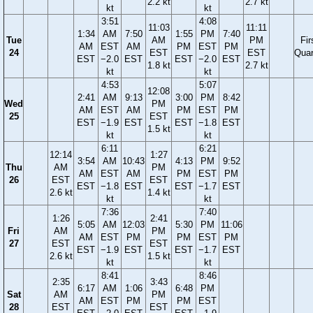
2.2 kt
2.7 kt
kt
kt
3:51
4:08
11:03
11:11
1:34
AM
7:50
1:55
PM
7:40
Tue
AM
PM
Fir
AM
EST
AM
PM
EST
PM
24
EST
EST
Quar
EST
−2.0
EST
EST
−2.0
EST
1.8 kt
2.7 kt
kt
kt
4:53
5:07
12:08
2:41
AM
9:13
3:00
PM
8:42
Wed
PM
AM
EST
AM
PM
EST
PM
25
EST
EST
−1.9
EST
EST
−1.8
EST
1.5 kt
kt
kt
6:11
6:21
12:14
1:27
3:54
AM
10:43
4:13
PM
9:52
Thu
AM
PM
AM
EST
AM
PM
EST
PM
26
EST
EST
EST
−1.8
EST
EST
−1.7
EST
2.6 kt
1.4 kt
kt
kt
7:36
7:40
1:26
2:41
5:05
AM
12:03
5:30
PM
11:06
Fri
AM
PM
AM
EST
PM
PM
EST
PM
27
EST
EST
EST
−1.9
EST
EST
−1.7
EST
2.6 kt
1.5 kt
kt
kt
8:41
8:46
2:35
3:43
6:17
AM
1:06
6:48
PM
Sat
AM
PM
AM
EST
PM
PM
EST
28
EST
EST