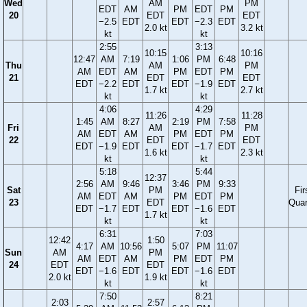
Wed
AM
PM
EDT
AM
PM
EDT
PM
20
EDT
EDT
−2.5
EDT
EDT
−2.3
EDT
2.0 kt
3.2 kt
kt
kt
2:55
3:13
10:15
10:16
12:47
AM
7:19
1:06
PM
6:48
Thu
AM
PM
AM
EDT
AM
PM
EDT
PM
21
EDT
EDT
EDT
−2.2
EDT
EDT
−1.9
EDT
1.7 kt
2.7 kt
kt
kt
4:06
4:29
11:26
11:28
1:45
AM
8:27
2:19
PM
7:58
Fri
AM
PM
AM
EDT
AM
PM
EDT
PM
22
EDT
EDT
EDT
−1.9
EDT
EDT
−1.7
EDT
1.6 kt
2.3 kt
kt
kt
5:18
5:44
12:37
2:56
AM
9:46
3:46
PM
9:33
Sat
PM
Fir
AM
EDT
AM
PM
EDT
PM
23
EDT
Quar
EDT
−1.7
EDT
EDT
−1.6
EDT
1.7 kt
kt
kt
6:31
7:03
12:42
1:50
4:17
AM
10:56
5:07
PM
11:07
Sun
AM
PM
AM
EDT
AM
PM
EDT
PM
24
EDT
EDT
EDT
−1.6
EDT
EDT
−1.6
EDT
2.0 kt
1.9 kt
kt
kt
7:50
8:21
2:03
2:57