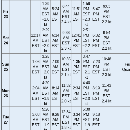
1:39
1:56
8:44
9:03
AM
5:24
11:51
PM
5:47
Fri
AM
PM
EST
AM
AM
EST
PM
23
EST
EST
−2.0
EST
EST
−2.3
EST
2.4 kt
2.2 kt
kt
kt
2:29
2:51
9:38
9:54
12:17
AM
6:14
12:41
PM
6:32
Sat
AM
PM
AM
EST
AM
PM
EST
PM
24
EST
EST
EST
−2.0
EST
EST
−2.2
EST
2.3 kt
2.2 kt
kt
kt
3:25
3:47
10:35
10:48
1:06
AM
7:09
1:35
PM
7:23
Sun
AM
PM
Fir
AM
EST
AM
PM
EST
PM
25
EST
EST
Quar
EST
−2.0
EST
EST
−2.1
EST
2.1 kt
2.3 kt
kt
kt
4:20
4:40
11:32
11:43
2:04
AM
8:14
2:34
PM
8:19
Mon
AM
PM
AM
EST
AM
PM
EST
PM
26
EST
EST
EST
−1.9
EST
EST
−2.0
EST
2.0 kt
2.4 kt
kt
kt
5:20
5:38
12:34
3:08
AM
9:29
3:34
PM
9:18
Tue
PM
AM
EST
AM
PM
EST
PM
27
EST
EST
−1.9
EST
EST
−1.9
EST
1.8 kt