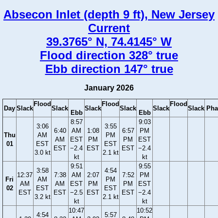
Absecon Inlet (depth 9 ft), New Jersey
Current
39.3765° N, 74.4145° W
Flood direction 328° true
Ebb direction 147° true
January 2026
Flood
Flood
Flood
Day
Slack
Slack
Slack
Slack
Slack
Slack
Pha
Ebb
Ebb
8:57
9:03
3:06
3:55
6:40
AM
1:08
6:57
PM
Thu
AM
PM
AM
EST
PM
PM
EST
01
EST
EST
EST
−2.4
EST
EST
−2.4
3.0 kt
2.1 kt
kt
kt
9:51
9:55
3:58
4:54
12:37
7:38
AM
2:07
7:52
PM
Fri
AM
PM
AM
AM
EST
PM
PM
EST
02
EST
EST
EST
EST
−2.5
EST
EST
−2.4
3.2 kt
2.1 kt
kt
kt
10:47
10:52
4:54
5:57