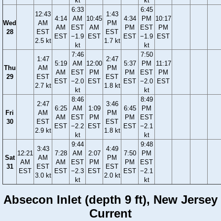
kt
kt
6:33
6:45
12:43
1:43
4:14
AM
10:45
4:34
PM
10:17
Wed
AM
PM
AM
EST
AM
PM
EST
PM
28
EST
EST
EST
−1.9
EST
EST
−1.9
EST
2.5 kt
1.7 kt
kt
kt
7:46
7:50
1:47
2:47
5:19
AM
12:00
5:37
PM
11:17
Thu
AM
PM
AM
EST
PM
PM
EST
PM
29
EST
EST
EST
−2.0
EST
EST
−2.0
EST
2.7 kt
1.8 kt
kt
kt
8:46
8:49
2:47
3:46
6:25
AM
1:09
6:45
PM
Fri
AM
PM
AM
EST
PM
PM
EST
30
EST
EST
EST
−2.2
EST
EST
−2.1
2.9 kt
1.8 kt
kt
kt
9:44
9:48
3:43
4:49
12:21
7:28
AM
2:07
7:50
PM
Sat
AM
PM
AM
AM
EST
PM
PM
EST
31
EST
EST
EST
EST
−2.3
EST
EST
−2.1
3.0 kt
2.0 kt
kt
kt
Absecon Inlet (depth 9 ft), New Jersey
Current