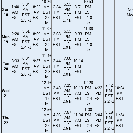
10:26
10:53
5:04
5:53
1:40
8:22
AM
2:34
8:51
PM
Sun
AM
PM
Ne
AM
AM
EST
PM
PM
EST
18
EST
EST
Mo
EST
EST
−2.0
EST
EST
−1.8
2.3 kt
1.7 kt
kt
kt
11:07
11:36
5:51
6:33
2:20
8:59
AM
3:08
9:33
PM
Mon
AM
PM
AM
AM
EST
PM
PM
EST
19
EST
EST
EST
EST
−2.2
EST
EST
−1.8
2.4 kt
1.9 kt
kt
kt
11:46
6:34
7:08
3:03
9:37
AM
3:44
10:14
Tue
AM
PM
AM
AM
EST
PM
PM
20
EST
EST
EST
EST
−2.3
EST
EST
2.5 kt
2.0 kt
kt
12:16
12:26
7:15
7:42
AM
3:48
10:19
PM
4:23
10:54
Wed
AM
PM
EST
AM
AM
EST
PM
PM
21
EST
EST
−1.9
EST
EST
−2.4
EST
EST
2.5 kt
2.2 kt
kt
kt
12:56
1:08
7:57
8:19
AM
4:36
11:04
PM
5:04
11:34
Thu
AM
PM
EST
AM
AM
EST
PM
PM
22
EST
EST
−2.0
EST
EST
−2.4
EST
EST
2.5 kt
2.2 kt
kt
kt