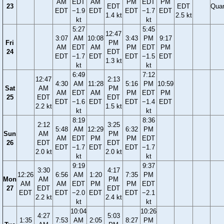
AM
EDT
AM
PM
EDT
PM
23
EDT
EDT
Quar
EDT
−1.9
EDT
EDT
−1.7
EDT
1.4 kt
2.5 kt
kt
kt
5:27
5:45
12:47
3:07
AM
10:08
3:43
PM
9:17
Fri
PM
AM
EDT
AM
PM
EDT
PM
24
EDT
EDT
−1.7
EDT
EDT
−1.5
EDT
1.3 kt
kt
kt
6:49
7:12
12:47
2:13
4:30
AM
11:28
5:16
PM
10:59
Sat
AM
PM
AM
EDT
AM
PM
EDT
PM
25
EDT
EDT
EDT
−1.6
EDT
EDT
−1.4
EDT
2.2 kt
1.5 kt
kt
kt
8:19
8:36
2:12
3:25
5:48
AM
12:29
6:32
PM
Sun
AM
PM
AM
EDT
PM
PM
EDT
26
EDT
EDT
EDT
−1.7
EDT
EDT
−1.7
2.0 kt
2.0 kt
kt
kt
9:19
9:37
3:30
4:17
12:26
6:56
AM
1:20
7:35
PM
Mon
AM
PM
AM
AM
EDT
PM
PM
EDT
27
EDT
EDT
EDT
EDT
−2.0
EDT
EDT
−2.1
2.2 kt
2.4 kt
kt
kt
10:04
10:26
4:27
5:03
1:35
7:53
AM
2:05
8:27
PM