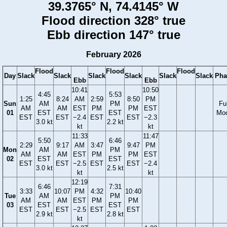
39.3765° N, 74.4145° W
Flood direction 328° true
Ebb direction 147° true
February 2026
Flood
Flood
Flood
Day
Slack
Slack
Slack
Slack
Slack
Slack
Pha
Ebb
Ebb
10:41
10:50
4:45
5:53
1:25
8:24
AM
2:59
8:50
PM
Sun
AM
PM
Ful
AM
AM
EST
PM
PM
EST
01
EST
EST
Mo
EST
EST
−2.4
EST
EST
−2.3
3.0 kt
2.2 kt
kt
kt
11:33
11:47
5:50
6:46
2:29
9:17
AM
3:47
9:47
PM
Mon
AM
PM
AM
AM
EST
PM
PM
EST
02
EST
EST
EST
EST
−2.5
EST
EST
−2.4
3.0 kt
2.5 kt
kt
kt
12:19
6:46
7:31
3:33
10:07
PM
4:32
10:40
Tue
AM
PM
AM
AM
EST
PM
PM
03
EST
EST
EST
EST
−2.5
EST
EST
2.9 kt
2.8 kt
kt