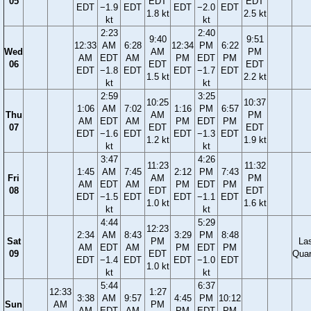
05
EDT
EDT
EDT
−1.9
EDT
EDT
−2.0
EDT
1.8 kt
2.5 kt
kt
kt
2:23
2:40
9:40
9:51
12:33
AM
6:28
12:34
PM
6:22
Wed
AM
PM
AM
EDT
AM
PM
EDT
PM
06
EDT
EDT
EDT
−1.8
EDT
EDT
−1.7
EDT
1.5 kt
2.2 kt
kt
kt
2:59
3:25
10:25
10:37
1:06
AM
7:02
1:16
PM
6:57
Thu
AM
PM
AM
EDT
AM
PM
EDT
PM
07
EDT
EDT
EDT
−1.6
EDT
EDT
−1.3
EDT
1.2 kt
1.9 kt
kt
kt
3:47
4:26
11:23
11:32
1:45
AM
7:45
2:12
PM
7:43
Fri
AM
PM
AM
EDT
AM
PM
EDT
PM
08
EDT
EDT
EDT
−1.5
EDT
EDT
−1.1
EDT
1.0 kt
1.6 kt
kt
kt
4:44
5:29
12:23
2:34
AM
8:43
3:29
PM
8:48
Sat
PM
La
AM
EDT
AM
PM
EDT
PM
09
EDT
Quar
EDT
−1.4
EDT
EDT
−1.0
EDT
1.0 kt
kt
kt
5:44
6:37
12:33
1:27
3:38
AM
9:57
4:45
PM
10:12
Sun
AM
PM
AM
EDT
AM
PM
EDT
PM