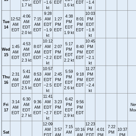
EDT
−1.6
EDT
EDT
−1.4
1.7 kt
1.6 kt
kt
kt
9:28
10:03
4:06
4:38
12:52
7:15
AM
1:27
8:01
PM
Tue
AM
PM
AM
AM
EDT
PM
PM
EDT
14
EDT
EDT
EDT
EDT
−1.9
EDT
EDT
−1.8
2.0 kt
1.9 kt
kt
kt
10:12
10:45
4:53
5:17
1:45
8:07
AM
2:07
8:40
PM
Wed
AM
PM
AM
AM
EDT
PM
PM
EDT
15
EDT
EDT
EDT
EDT
−2.2
EDT
EDT
−2.1
2.3 kt
2.2 kt
kt
kt
10:57
11:27
5:41
5:59
2:31
8:53
AM
2:45
9:18
PM
Thu
AM
PM
AM
AM
EDT
PM
PM
EDT
16
EDT
EDT
EDT
EDT
−2.5
EDT
EDT
−2.4
2.5 kt
2.6 kt
kt
kt
11:41
6:30
6:42
3:14
9:36
AM
3:23
9:56
Fri
AM
PM
Ne
AM
AM
EDT
PM
PM
17
EDT
EDT
Mo
EDT
EDT
−2.7
EDT
EDT
2.7 kt
2.9 kt
kt
12:09
12:23
7:15
7:22
AM
3:57
10:16
PM
4:01
10:37
Sat
AM
PM
EDT
AM
AM
EDT
PM
PM