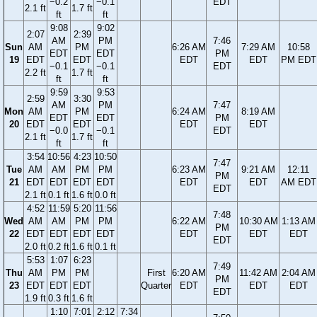
−0.2
−0.1
EDT
2.1 ft
1.7 ft
ft
ft
9:08
9:02
2:07
2:39
AM
PM
7:46
Sun
AM
PM
6:26 AM
7:29 AM
10:58
EDT
EDT
PM
19
EDT
EDT
EDT
EDT
PM EDT
−0.1
−0.1
EDT
2.2 ft
1.7 ft
ft
ft
9:59
9:53
2:59
3:30
AM
PM
7:47
Mon
AM
PM
6:24 AM
8:19 AM
EDT
EDT
PM
20
EDT
EDT
EDT
EDT
−0.0
−0.1
EDT
2.1 ft
1.7 ft
ft
ft
3:54
10:56
4:23
10:50
7:47
Tue
AM
AM
PM
PM
6:23 AM
9:21 AM
12:11
PM
21
EDT
EDT
EDT
EDT
EDT
EDT
AM EDT
EDT
2.1 ft
0.1 ft
1.6 ft
0.0 ft
4:52
11:59
5:20
11:56
7:48
Wed
AM
AM
PM
PM
6:22 AM
10:30 AM
1:13 AM
PM
22
EDT
EDT
EDT
EDT
EDT
EDT
EDT
EDT
2.0 ft
0.2 ft
1.6 ft
0.1 ft
5:53
1:07
6:23
7:49
Thu
AM
PM
PM
First
6:20 AM
11:42 AM
2:04 AM
PM
23
EDT
EDT
EDT
Quarter
EDT
EDT
EDT
EDT
1.9 ft
0.3 ft
1.6 ft
1:10
7:01
2:12
7:34