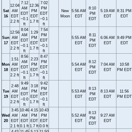
7:12
7:02
12:04
12:36
AM
PM
8:10
Sat
AM
PM
New
5:56 AM
5:19 AM
8:31 PM
EDT
EDT
PM
16
EDT
EDT
Moon
EDT
EDT
EDT
−0.1
−0.1
EDT
2.2 ft
1.7 ft
ft
ft
8:04
7:54
12:56
1:29
AM
PM
8:11
Sun
AM
PM
5:55 AM
6:06 AM
9:49 PM
EDT
EDT
PM
17
EDT
EDT
EDT
EDT
EDT
−0.1
−0.1
EDT
2.2 ft
1.7 ft
ft
ft
8:56
8:47
1:51
2:23
AM
PM
8:12
Mon
AM
PM
5:54 AM
7:04 AM
10:58
EDT
EDT
PM
18
EDT
EDT
EDT
EDT
PM EDT
−0.1
−0.1
EDT
2.2 ft
1.7 ft
ft
ft
9:49
9:42
2:48
3:18
AM
PM
8:13
Tue
AM
PM
5:53 AM
8:13 AM
11:56
EDT
EDT
PM
19
EDT
EDT
EDT
EDT
PM EDT
−0.0
−0.1
EDT
2.2 ft
1.7 ft
ft
ft
3:45
10:46
4:15
10:43
8:13
Wed
AM
AM
PM
PM
5:52 AM
9:27 AM
PM
20
EDT
EDT
EDT
EDT
EDT
EDT
EDT
2.1 ft
0.1 ft
1.7 ft
0.0 ft
4:43
11:45
5:13
11:50