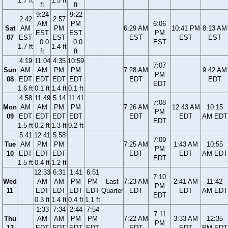
1.7 ft
1.5 ft
ft
ft
9:24
9:22
2:42
2:57
AM
PM
6:06
Sat
AM
PM
6:29 AM
10:41 PM
8:13 AM
EST
EST
PM
07
EST
EST
EST
EST
EST
−0.0
−0.0
EST
1.7 ft
1.4 ft
ft
ft
4:19
11:04
4:35
10:59
7:07
Sun
AM
AM
PM
PM
7:28 AM
9:42 AM
PM
08
EDT
EDT
EDT
EDT
EDT
EDT
EDT
1.6 ft
0.1 ft
1.4 ft
0.1 ft
4:58
11:49
5:14
11:41
7:08
Mon
AM
AM
PM
PM
7:26 AM
12:43 AM
10:15
PM
09
EDT
EDT
EDT
EDT
EDT
EDT
AM EDT
EDT
1.5 ft
0.2 ft
1.3 ft
0.2 ft
5:41
12:41
5:58
7:09
Tue
AM
PM
PM
7:25 AM
1:43 AM
10:55
PM
10
EDT
EDT
EDT
EDT
EDT
AM EDT
EDT
1.5 ft
0.4 ft
1.2 ft
12:33
6:31
1:41
6:51
7:10
Wed
AM
AM
PM
PM
Last
7:23 AM
2:41 AM
11:42
PM
11
EDT
EDT
EDT
EDT
Quarter
EDT
EDT
AM EDT
EDT
0.3 ft
1.4 ft
0.4 ft
1.1 ft
1:33
7:34
2:44
7:54
7:11
Thu
AM
AM
PM
PM
7:22 AM
3:33 AM
12:35
PM
12
EDT
EDT
EDT
EDT
EDT
EDT
PM EDT