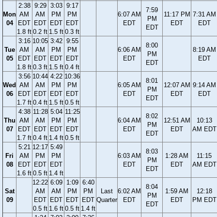
2:38
9:29
3:03
9:17
7:59
Mon
AM
AM
PM
PM
6:07 AM
11:17 PM
7:31 AM
PM
04
EDT
EDT
EDT
EDT
EDT
EDT
EDT
EDT
1.8 ft
0.2 ft
1.5 ft
0.3 ft
3:16
10:05
3:42
9:55
8:00
Tue
AM
AM
PM
PM
6:06 AM
8:19 AM
PM
05
EDT
EDT
EDT
EDT
EDT
EDT
EDT
1.8 ft
0.3 ft
1.5 ft
0.4 ft
3:56
10:44
4:22
10:36
8:01
Wed
AM
AM
PM
PM
6:05 AM
12:07 AM
9:14 AM
PM
06
EDT
EDT
EDT
EDT
EDT
EDT
EDT
EDT
1.7 ft
0.4 ft
1.5 ft
0.5 ft
4:38
11:28
5:04
11:25
8:02
Thu
AM
AM
PM
PM
6:04 AM
12:51 AM
10:13
PM
07
EDT
EDT
EDT
EDT
EDT
EDT
AM EDT
EDT
1.7 ft
0.4 ft
1.4 ft
0.5 ft
5:21
12:17
5:49
8:03
Fri
AM
PM
PM
6:03 AM
1:28 AM
11:15
PM
08
EDT
EDT
EDT
EDT
EDT
AM EDT
EDT
1.6 ft
0.5 ft
1.4 ft
12:22
6:09
1:09
6:40
8:04
Sat
AM
AM
PM
PM
Last
6:02 AM
1:59 AM
12:18
PM
09
EDT
EDT
EDT
EDT
Quarter
EDT
EDT
PM EDT
EDT
0.5 ft
1.6 ft
0.5 ft
1.4 ft