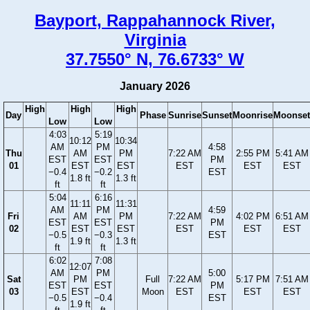
Bayport, Rappahannock River,
Virginia
37.7550° N, 76.6733° W
January 2026
High
High
High
Day
Phase
Sunrise
Sunset
Moonrise
Moonset
Low
Low
4:03
5:19
10:12
10:34
AM
PM
4:58
Thu
AM
PM
7:22 AM
2:55 PM
5:41 AM
EST
EST
PM
01
EST
EST
EST
EST
EST
−0.4
−0.2
EST
1.8 ft
1.3 ft
ft
ft
5:04
6:16
11:11
11:31
AM
PM
4:59
Fri
AM
PM
7:22 AM
4:02 PM
6:51 AM
EST
EST
PM
02
EST
EST
EST
EST
EST
−0.5
−0.3
EST
1.9 ft
1.3 ft
ft
ft
6:02
7:08
12:07
AM
PM
5:00
Sat
PM
Full
7:22 AM
5:17 PM
7:51 AM
EST
EST
PM
03
EST
Moon
EST
EST
EST
−0.5
−0.4
EST
1.9 ft