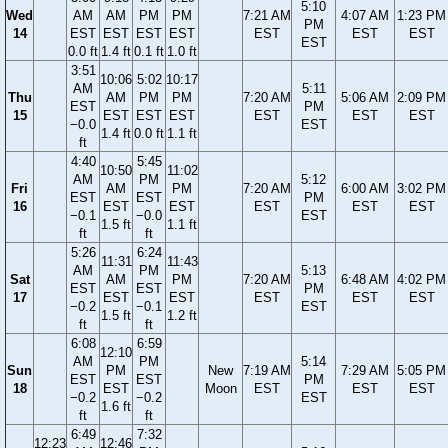
5:10
Wed
AM
AM
PM
PM
7:21 AM
4:07 AM
1:23 PM
PM
14
EST
EST
EST
EST
EST
EST
EST
EST
0.0 ft
1.4 ft
0.1 ft
1.0 ft
3:51
10:06
5:02
10:17
AM
5:11
Thu
AM
PM
PM
7:20 AM
5:06 AM
2:09 PM
EST
PM
15
EST
EST
EST
EST
EST
EST
−0.0
EST
1.4 ft
0.0 ft
1.1 ft
ft
4:40
5:45
10:50
11:02
AM
PM
5:12
Fri
AM
PM
7:20 AM
6:00 AM
3:02 PM
EST
EST
PM
16
EST
EST
EST
EST
EST
−0.1
−0.0
EST
1.5 ft
1.1 ft
ft
ft
5:26
6:24
11:31
11:43
AM
PM
5:13
Sat
AM
PM
7:20 AM
6:48 AM
4:02 PM
EST
EST
PM
17
EST
EST
EST
EST
EST
−0.2
−0.1
EST
1.5 ft
1.2 ft
ft
ft
6:08
6:59
12:10
AM
PM
5:14
Sun
PM
New
7:19 AM
7:29 AM
5:05 PM
EST
EST
PM
18
EST
Moon
EST
EST
EST
−0.2
−0.2
EST
1.6 ft
ft
ft
6:49
7:32
12:23
12:46