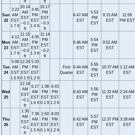
ft
ft
10:14
10:17
3:22
3:45
AM
PM
5:53
Sun
AM
PM
6:47 AM
9:15 AM
11:58
EST
EST
PM
22
EST
EST
EST
EST
PM EST
−0.1
−0.3
EST
1.7 ft
1.4 ft
ft
ft
11:15
11:14
4:12
4:35
AM
PM
5:54
Mon
AM
PM
6:46 AM
9:52 AM
EST
EST
PM
23
EST
EST
EST
EST
−0.0
−0.2
EST
1.7 ft
1.3 ft
ft
ft
5:09
12:24
5:33
5:55
Tue
AM
PM
PM
First
6:44 AM
10:37 AM
1:12 AM
PM
24
EST
EST
EST
Quarter
EST
EST
EST
EST
1.6 ft
0.1 ft
1.2 ft
12:18
6:17
1:38
6:43
AM
5:56
Wed
AM
PM
PM
6:43 AM
11:32 AM
2:24 AM
EST
PM
25
EST
EST
EST
EST
EST
EST
−0.1
EST
1.6 ft
0.1 ft
1.2 ft
ft
1:30
7:38
2:50
8:03
AM
5:57
Thu
AM
PM
PM
6:42 AM
12:37 PM
3:28 AM
EST
PM
26
EST
EST
EST
EST
EST
EST
−0.1
EST
1.5 ft
0.1 ft
1.2 ft
ft