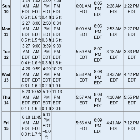
1:24
7:02
2:00
7:36
8:05
Sun
AM
AM
PM
PM
6:01 AM
2:28 AM
1:22 PM
PM
10
EDT
EDT
EDT
EDT
EDT
EDT
EDT
EDT
0.5 ft
1.6 ft
0.4 ft
1.5 ft
2:27
8:00
2:50
8:34
8:06
Mon
AM
AM
PM
PM
6:00 AM
2:53 AM
2:27 PM
PM
11
EDT
EDT
EDT
EDT
EDT
EDT
EDT
EDT
0.5 ft
1.5 ft
0.3 ft
1.6 ft
3:27
9:00
3:39
9:30
8:07
Tue
AM
AM
PM
PM
5:59 AM
3:18 AM
3:33 PM
PM
12
EDT
EDT
EDT
EDT
EDT
EDT
EDT
EDT
0.4 ft
1.6 ft
0.3 ft
1.8 ft
4:26
9:59
4:29
10:23
8:08
Wed
AM
AM
PM
PM
5:58 AM
3:43 AM
4:42 PM
PM
13
EDT
EDT
EDT
EDT
EDT
EDT
EDT
EDT
0.3 ft
1.6 ft
0.2 ft
1.9 ft
5:23
10:53
5:19
11:13
8:08
Thu
AM
AM
PM
PM
5:57 AM
4:10 AM
5:55 PM
PM
14
EDT
EDT
EDT
EDT
EDT
EDT
EDT
EDT
0.1 ft
1.6 ft
0.1 ft
2.0 ft
6:11
6:18
11:45
PM
8:09
Fri
AM
AM
5:56 AM
4:41 AM
7:12 PM
EDT
PM
15
EDT
EDT
EDT
EDT
EDT
−0.0
EDT
0.0 ft
1.7 ft
ft