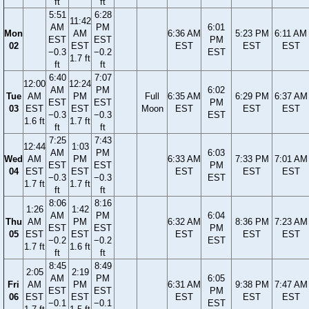
ft
ft
5:51
6:28
11:42
AM
PM
6:01
Mon
AM
6:36 AM
5:23 PM
6:11 AM
EST
EST
PM
02
EST
EST
EST
EST
−0.3
−0.2
EST
1.7 ft
ft
ft
6:40
7:07
12:00
12:24
AM
PM
6:02
Tue
AM
PM
Full
6:35 AM
6:29 PM
6:37 AM
EST
EST
PM
03
EST
EST
Moon
EST
EST
EST
−0.3
−0.3
EST
1.6 ft
1.7 ft
ft
ft
7:25
7:43
12:44
1:03
AM
PM
6:03
Wed
AM
PM
6:33 AM
7:33 PM
7:01 AM
EST
EST
PM
04
EST
EST
EST
EST
EST
−0.3
−0.3
EST
1.7 ft
1.7 ft
ft
ft
8:06
8:16
1:26
1:42
AM
PM
6:04
Thu
AM
PM
6:32 AM
8:36 PM
7:23 AM
EST
EST
PM
05
EST
EST
EST
EST
EST
−0.2
−0.2
EST
1.7 ft
1.6 ft
ft
ft
8:45
8:49
2:05
2:19
AM
PM
6:05
Fri
AM
PM
6:31 AM
9:38 PM
7:47 AM
EST
EST
PM
06
EST
EST
EST
EST
EST
−0.1
−0.1
EST