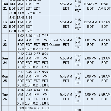
8:14
Thu
AM
AM
PM
PM
5:52 AM
10:42 AM
12:41
PM
21
EDT
EDT
EDT
EDT
EDT
EDT
AM EDT
EDT
2.0 ft
0.1 ft
1.7 ft
0.1 ft
5:41
12:46
6:14
8:15
Fri
AM
PM
PM
5:51 AM
11:54 AM
1:17 AM
PM
22
EDT
EDT
EDT
EDT
EDT
EDT
EDT
1.8 ft
0.2 ft
1.7 ft
1:02
6:40
1:44
7:18
8:16
Sat
AM
AM
PM
PM
First
5:50 AM
1:01 PM
1:47 AM
PM
23
EDT
EDT
EDT
EDT
Quarter
EDT
EDT
EDT
EDT
0.2 ft
1.7 ft
0.2 ft
1.7 ft
2:12
7:43
2:37
8:24
8:17
Sun
AM
AM
PM
PM
5:50 AM
2:06 PM
2:13 AM
PM
24
EDT
EDT
EDT
EDT
EDT
EDT
EDT
EDT
0.3 ft
1.6 ft
0.2 ft
1.7 ft
3:17
8:45
3:27
9:24
8:17
Mon
AM
AM
PM
PM
5:49 AM
3:08 PM
2:36 AM
PM
25
EDT
EDT
EDT
EDT
EDT
EDT
EDT
EDT
0.3 ft
1.5 ft
0.2 ft
1.8 ft
4:16
9:43
4:14
10:16
8:18
Tue
AM
AM
PM
PM
5:49 AM
4:09 PM
2:59 AM
PM
26
EDT
EDT
EDT
EDT
EDT
EDT
EDT
EDT
0.3 ft
1.5 ft
0.2 ft
1.8 ft
5:09
10:34
4:58
11:01
8:19