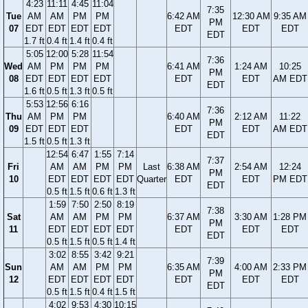
4:23
11:11
4:45
11:04
7:35
Tue
AM
AM
PM
PM
6:42 AM
12:30 AM
9:35 AM
PM
07
EDT
EDT
EDT
EDT
EDT
EDT
EDT
EDT
1.7 ft
0.4 ft
1.4 ft
0.4 ft
5:05
12:00
5:28
11:54
7:36
Wed
AM
PM
PM
PM
6:41 AM
1:24 AM
10:25
PM
08
EDT
EDT
EDT
EDT
EDT
EDT
AM EDT
EDT
1.6 ft
0.5 ft
1.3 ft
0.5 ft
5:53
12:56
6:16
7:36
Thu
AM
PM
PM
6:40 AM
2:12 AM
11:22
PM
09
EDT
EDT
EDT
EDT
EDT
AM EDT
EDT
1.5 ft
0.5 ft
1.3 ft
12:54
6:47
1:55
7:14
7:37
Fri
AM
AM
PM
PM
Last
6:38 AM
2:54 AM
12:24
PM
10
EDT
EDT
EDT
EDT
Quarter
EDT
EDT
PM EDT
EDT
0.5 ft
1.5 ft
0.6 ft
1.3 ft
1:59
7:50
2:50
8:19
7:38
Sat
AM
AM
PM
PM
6:37 AM
3:30 AM
1:28 PM
PM
11
EDT
EDT
EDT
EDT
EDT
EDT
EDT
EDT
0.5 ft
1.5 ft
0.5 ft
1.4 ft
3:02
8:55
3:42
9:21
7:39
Sun
AM
AM
PM
PM
6:35 AM
4:00 AM
2:33 PM
PM
12
EDT
EDT
EDT
EDT
EDT
EDT
EDT
EDT
0.5 ft
1.5 ft
0.4 ft
1.5 ft
4:02
9:53
4:30
10:15