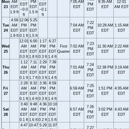
Mon
AM
PM
7:05 AM
9:35 AM
12:01
EDT
EDT
PM
23
EDT
EDT
EDT
EDT
AM EDT
−0.0
−0.1
EDT
1.9 ft
1.5 ft
ft
ft
4:59
12:06
5:25
7:22
Tue
AM
PM
PM
7:04 AM
10:28 AM
1:15 AM
PM
24
EDT
EDT
EDT
EDT
EDT
EDT
EDT
1.9 ft
0.1 ft
1.5 ft
12:01
6:00
1:17
6:27
7:23
Wed
AM
AM
PM
PM
First
7:02 AM
11:30 AM
2:22 AM
PM
25
EDT
EDT
EDT
EDT
Quarter
EDT
EDT
EDT
EDT
0.0 ft
1.8 ft
0.3 ft
1.4 ft
1:12
7:11
2:29
7:39
7:24
Thu
AM
AM
PM
PM
7:01 AM
12:39 PM
3:19 AM
PM
26
EDT
EDT
EDT
EDT
EDT
EDT
EDT
EDT
0.1 ft
1.7 ft
0.3 ft
1.4 ft
2:28
8:32
3:36
8:59
7:25
Fri
AM
AM
PM
PM
6:59 AM
1:51 PM
4:05 AM
PM
27
EDT
EDT
EDT
EDT
EDT
EDT
EDT
EDT
0.1 ft
1.6 ft
0.3 ft
1.4 ft
3:40
9:48
4:36
10:10
7:26
Sat
AM
AM
PM
PM
6:57 AM
3:02 PM
4:43 AM
PM
28
EDT
EDT
EDT
EDT
EDT
EDT
EDT
EDT
0.1 ft
1.6 ft
0.2 ft
1.5 ft
4:47
10:47
5:29
11:07
7:27