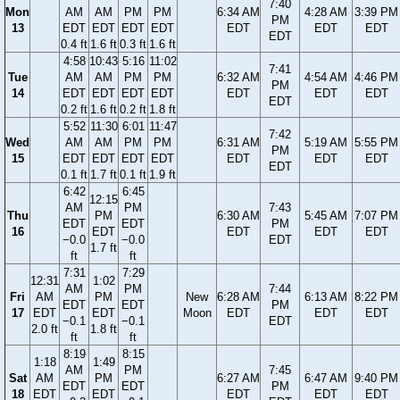
7:40
Mon
AM
AM
PM
PM
6:34 AM
4:28 AM
3:39 PM
PM
13
EDT
EDT
EDT
EDT
EDT
EDT
EDT
EDT
0.4 ft
1.6 ft
0.3 ft
1.6 ft
4:58
10:43
5:16
11:02
7:41
Tue
AM
AM
PM
PM
6:32 AM
4:54 AM
4:46 PM
PM
14
EDT
EDT
EDT
EDT
EDT
EDT
EDT
EDT
0.2 ft
1.6 ft
0.2 ft
1.8 ft
5:52
11:30
6:01
11:47
7:42
Wed
AM
AM
PM
PM
6:31 AM
5:19 AM
5:55 PM
PM
15
EDT
EDT
EDT
EDT
EDT
EDT
EDT
EDT
0.1 ft
1.7 ft
0.1 ft
1.9 ft
6:42
6:45
12:15
AM
PM
7:43
Thu
PM
6:30 AM
5:45 AM
7:07 PM
EDT
EDT
PM
16
EDT
EDT
EDT
EDT
−0.0
−0.0
EDT
1.7 ft
ft
ft
7:31
7:29
12:31
1:02
AM
PM
7:44
Fri
AM
PM
New
6:28 AM
6:13 AM
8:22 PM
EDT
EDT
PM
17
EDT
EDT
Moon
EDT
EDT
EDT
−0.1
−0.1
EDT
2.0 ft
1.8 ft
ft
ft
8:19
8:15
1:18
1:49
AM
PM
7:45
Sat
AM
PM
6:27 AM
6:47 AM
9:40 PM
EDT
EDT
PM
18
EDT
EDT
EDT
EDT
EDT