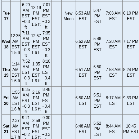
6:29
7:01
12:19
AM
PM
5:47
Tue
PM
New
6:53 AM
7:03 AM
6:10 PM
EST
EST
PM
17
EST
Moon
EST
EST
EST
−0.3
−0.3
EST
1.6 ft
ft
ft
7:11
7:35
12:35
12:57
AM
PM
5:48
Wed
AM
PM
6:52 AM
7:28 AM
7:17 PM
EST
EST
PM
18
EST
EST
EST
EST
EST
−0.3
−0.3
EST
1.5 ft
1.6 ft
ft
ft
7:52
8:10
1:14
1:35
AM
PM
5:50
Thu
AM
PM
6:51 AM
7:53 AM
8:24 PM
EST
EST
PM
19
EST
EST
EST
EST
EST
−0.3
−0.4
EST
1.6 ft
1.6 ft
ft
ft
8:35
8:48
1:55
2:16
AM
PM
5:51
Fri
AM
PM
6:50 AM
8:17 AM
9:33 PM
EST
EST
PM
20
EST
EST
EST
EST
EST
−0.3
−0.4
EST
1.6 ft
1.6 ft
ft
ft
9:21
9:30
2:37
2:59
AM
PM
5:52
Sat
AM
PM
6:48 AM
8:44 AM
10:45
EST
EST
PM
21
EST
EST
EST
EST
PM EST
−0.2
−0.3
EST
1.7 ft
1.5 ft