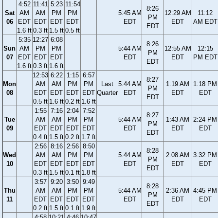
4:52
11:41
5:23
11:54
8:26
Sat
AM
AM
PM
PM
5:45 AM
12:29 AM
11:12
PM
06
EDT
EDT
EDT
EDT
EDT
EDT
AM EDT
EDT
1.6 ft
0.3 ft
1.5 ft
0.5 ft
5:35
12:27
6:08
8:26
Sun
AM
PM
PM
5:44 AM
12:55 AM
12:15
PM
07
EDT
EDT
EDT
EDT
EDT
PM EDT
EDT
1.6 ft
0.3 ft
1.6 ft
12:53
6:22
1:15
6:57
8:27
Mon
AM
AM
PM
PM
Last
5:44 AM
1:19 AM
1:18 PM
PM
08
EDT
EDT
EDT
EDT
Quarter
EDT
EDT
EDT
EDT
0.5 ft
1.6 ft
0.2 ft
1.6 ft
1:55
7:16
2:04
7:52
8:27
Tue
AM
AM
PM
PM
5:44 AM
1:43 AM
2:24 PM
PM
09
EDT
EDT
EDT
EDT
EDT
EDT
EDT
EDT
0.4 ft
1.5 ft
0.2 ft
1.7 ft
2:56
8:16
2:56
8:50
8:28
Wed
AM
AM
PM
PM
5:44 AM
2:08 AM
3:32 PM
PM
10
EDT
EDT
EDT
EDT
EDT
EDT
EDT
EDT
0.3 ft
1.5 ft
0.1 ft
1.8 ft
3:57
9:20
3:50
9:49
8:28
Thu
AM
AM
PM
PM
5:44 AM
2:36 AM
4:45 PM
PM
11
EDT
EDT
EDT
EDT
EDT
EDT
EDT
EDT
0.2 ft
1.5 ft
0.1 ft
1.9 ft
4:58
10:21
4:46
10:47