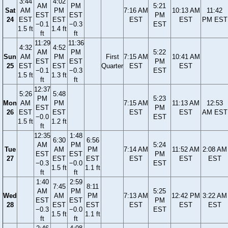
3:44
4:02
AM
PM
5:21
Sat
AM
PM
7:16 AM
10:13 AM
11:42
EST
EST
PM
24
EST
EST
EST
EST
PM EST
−0.1
−0.3
EST
1.5 ft
1.4 ft
ft
ft
11:29
11:36
4:32
4:52
AM
PM
5:22
Sun
AM
PM
First
7:15 AM
10:41 AM
EST
EST
PM
25
EST
EST
Quarter
EST
EST
−0.1
−0.3
EST
1.5 ft
1.3 ft
ft
ft
12:37
5:26
5:48
PM
5:23
Mon
AM
PM
7:15 AM
11:13 AM
12:53
EST
PM
26
EST
EST
EST
EST
AM EST
−0.0
EST
1.5 ft
1.2 ft
ft
12:35
1:48
6:30
6:56
AM
PM
5:24
Tue
AM
PM
7:14 AM
11:52 AM
2:08 AM
EST
EST
PM
27
EST
EST
EST
EST
EST
−0.3
−0.0
EST
1.5 ft
1.1 ft
ft
ft
1:40
2:59
7:45
8:11
AM
PM
5:25
Wed
AM
PM
7:13 AM
12:42 PM
3:22 AM
EST
EST
PM
28
EST
EST
EST
EST
EST
−0.3
−0.0
EST
1.5 ft
1.1 ft
ft
ft