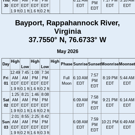
Thu
AM
AM
PM
PM
6:12 AM
7:17 PM
5:18 AM
PM
30
EDT
EDT
EDT
EDT
EDT
EDT
EDT
EDT
1.9 ft
0.1 ft
1.6 ft
0.2 ft
Bayport, Rappahannock River,
Virginia
37.7550° N, 76.6733° W
May 2026
High
High
High
Day
Phase
Sunrise
Sunset
Moonrise
Moonset
Low
Low
12:49
7:45
1:08
7:34
7:57
Fri
AM
AM
PM
PM
Full
6:10 AM
8:19 PM
5:44 AM
PM
01
EDT
EDT
EDT
EDT
Moon
EDT
EDT
EDT
EDT
1.9 ft
0.1 ft
1.6 ft
0.2 ft
1:25
8:21
1:46
8:08
7:58
Sat
AM
AM
PM
PM
6:09 AM
9:21 PM
6:14 AM
PM
02
EDT
EDT
EDT
EDT
EDT
EDT
EDT
EDT
1.9 ft
0.1 ft
1.6 ft
0.2 ft
2:01
8:55
2:25
8:42
7:59
Sun
AM
AM
PM
PM
6:08 AM
10:21 PM
6:49 AM
PM
03
EDT
EDT
EDT
EDT
EDT
EDT
EDT
EDT
1.9 ft
0.2 ft
1.6 ft
0.3 ft