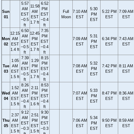
5:57
6:52
11:58
AM
PM
5:30
Sun
AM
Full
7:10 AM
5:22 PM
7:09 AM
EST
EST
PM
01
EST
Moon
EST
EST
EST
−0.5
−0.4
EST
1.7 ft
ft
ft
6:50
7:35
12:15
12:45
AM
PM
5:31
Mon
AM
PM
7:09 AM
6:34 PM
7:43 AM
EST
EST
PM
02
EST
EST
EST
EST
EST
−0.5
−0.4
EST
1.4 ft
1.7 ft
ft
ft
7:39
8:15
1:05
1:29
AM
PM
5:32
Tue
AM
PM
7:08 AM
7:42 PM
8:11 AM
EST
EST
PM
03
EST
EST
EST
EST
EST
−0.5
−0.4
EST
1.5 ft
1.7 ft
ft
ft
8:26
8:53
1:52
2:11
AM
PM
5:33
Wed
AM
PM
7:07 AM
8:47 PM
8:36 AM
EST
EST
PM
04
EST
EST
EST
EST
EST
−0.4
−0.4
EST
1.5 ft
1.6 ft
ft
ft
9:12
9:30
2:37
2:51
AM
PM
5:34
Thu
AM
PM
7:06 AM
9:50 PM
8:59 AM
EST
EST
PM
05
EST
EST
EST
EST
EST
−0.3
−0.3
EST
1.5 ft
1.5 ft
ft
ft