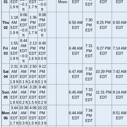
01
EDT
EDT
Moon
EDT
EDT
EDT
−0.1
−0.0
EDT
1.9 ft
1.7 ft
ft
ft
8:06
8:08
1:18
1:36
AM
PM
7:30
Thu
AM
PM
6:50 AM
8:25 PM
6:50 AM
EDT
EDT
PM
02
EDT
EDT
EDT
EDT
EDT
−0.0
−0.0
EDT
1.9 ft
1.7 ft
ft
ft
8:44
1:55
2:13
8:40
AM
7:31
Fri
AM
PM
PM
6:48 AM
9:27 PM
7:14 AM
EDT
PM
03
EDT
EDT
EDT
EDT
EDT
EDT
−0.0
EDT
1.9 ft
1.6 ft
0.0 ft
ft
2:31
9:19
2:50
9:12
7:32
Sat
AM
AM
PM
PM
6:47 AM
10:29 PM
7:42 AM
PM
04
EDT
EDT
EDT
EDT
EDT
EDT
EDT
EDT
1.9 ft
0.1 ft
1.6 ft
0.1 ft
3:07
9:54
3:28
9:46
7:33
Sun
AM
AM
PM
PM
6:45 AM
11:31 PM
8:14 AM
PM
05
EDT
EDT
EDT
EDT
EDT
EDT
EDT
EDT
1.8 ft
0.2 ft
1.5 ft
0.2 ft
3:44
10:30
4:06
10:22
7:34
Mon
AM
AM
PM
PM
6:44 AM
8:51 AM
PM
06
EDT
EDT
EDT
EDT
EDT
EDT
EDT
1.7 ft
0.3 ft
1.5 ft
0.3 ft