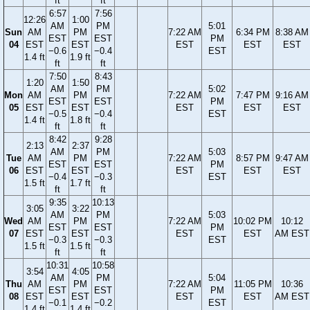
ft
ft
6:57
7:56
12:26
1:00
AM
PM
5:01
Sun
AM
PM
7:22 AM
6:34 PM
8:38 AM
EST
EST
PM
04
EST
EST
EST
EST
EST
−0.6
−0.4
EST
1.4 ft
1.9 ft
ft
ft
7:50
8:43
1:20
1:50
AM
PM
5:02
Mon
AM
PM
7:22 AM
7:47 PM
9:16 AM
EST
EST
PM
05
EST
EST
EST
EST
EST
−0.5
−0.4
EST
1.4 ft
1.8 ft
ft
ft
8:42
9:28
2:13
2:37
AM
PM
5:03
Tue
AM
PM
7:22 AM
8:57 PM
9:47 AM
EST
EST
PM
06
EST
EST
EST
EST
EST
−0.4
−0.3
EST
1.5 ft
1.7 ft
ft
ft
9:35
10:13
3:05
3:22
AM
PM
5:03
Wed
AM
PM
7:22 AM
10:02 PM
10:12
EST
EST
PM
07
EST
EST
EST
EST
AM EST
−0.3
−0.3
EST
1.5 ft
1.5 ft
ft
ft
10:31
10:58
3:54
4:05
AM
PM
5:04
Thu
AM
PM
7:22 AM
11:05 PM
10:36
EST
EST
PM
08
EST
EST
EST
EST
AM EST
−0.1
−0.2
EST
1.4 ft
1.4 ft