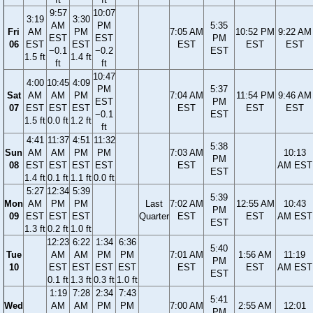
9:57
10:07
3:19
3:30
AM
PM
5:35
Fri
AM
PM
7:05 AM
10:52 PM
9:22 AM
EST
EST
PM
06
EST
EST
EST
EST
EST
−0.1
−0.2
EST
1.5 ft
1.4 ft
ft
ft
10:47
4:00
10:45
4:09
PM
5:37
Sat
AM
AM
PM
7:04 AM
11:54 PM
9:46 AM
EST
PM
07
EST
EST
EST
EST
EST
EST
−0.1
EST
1.5 ft
0.0 ft
1.2 ft
ft
4:41
11:37
4:51
11:32
5:38
Sun
AM
AM
PM
PM
7:03 AM
10:13
PM
08
EST
EST
EST
EST
EST
AM EST
EST
1.4 ft
0.1 ft
1.1 ft
0.0 ft
5:27
12:34
5:39
5:39
Mon
AM
PM
PM
Last
7:02 AM
12:55 AM
10:43
PM
09
EST
EST
EST
Quarter
EST
EST
AM EST
EST
1.3 ft
0.2 ft
1.0 ft
12:23
6:22
1:34
6:36
5:40
Tue
AM
AM
PM
PM
7:01 AM
1:56 AM
11:19
PM
10
EST
EST
EST
EST
EST
EST
AM EST
EST
0.1 ft
1.3 ft
0.3 ft
1.0 ft
1:19
7:28
2:34
7:43
5:41
Wed
AM
AM
PM
PM
7:00 AM
2:55 AM
12:01
PM