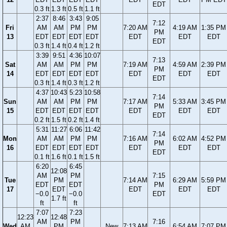
EDT
0.3 ft
1.3 ft
0.5 ft
1.1 ft
2:37
8:46
3:43
9:05
7:12
Fri
AM
AM
PM
PM
7:20 AM
4:19 AM
1:35 PM
PM
13
EDT
EDT
EDT
EDT
EDT
EDT
EDT
EDT
0.3 ft
1.4 ft
0.4 ft
1.2 ft
3:39
9:51
4:36
10:07
7:13
Sat
AM
AM
PM
PM
7:19 AM
4:59 AM
2:39 PM
PM
14
EDT
EDT
EDT
EDT
EDT
EDT
EDT
EDT
0.3 ft
1.4 ft
0.3 ft
1.2 ft
4:37
10:43
5:23
10:58
7:14
Sun
AM
AM
PM
PM
7:17 AM
5:33 AM
3:45 PM
PM
15
EDT
EDT
EDT
EDT
EDT
EDT
EDT
EDT
0.2 ft
1.5 ft
0.2 ft
1.4 ft
5:31
11:27
6:06
11:42
7:14
Mon
AM
AM
PM
PM
7:16 AM
6:02 AM
4:52 PM
PM
16
EDT
EDT
EDT
EDT
EDT
EDT
EDT
EDT
0.1 ft
1.6 ft
0.1 ft
1.5 ft
6:20
6:45
12:08
AM
PM
7:15
Tue
PM
7:14 AM
6:29 AM
5:59 PM
EDT
EDT
PM
17
EDT
EDT
EDT
EDT
−0.0
−0.0
EDT
1.7 ft
ft
ft
7:07
7:23
12:23
12:48
AM
PM
7:16
Wed
AM
PM
New
7:13 AM
6:54 AM
7:07 PM