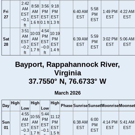
2:42
8:58
3:56
9:18
AM
5:58
Fri
AM
PM
PM
6:40 AM
1:49 PM
4:22 AM
EST
PM
27
EST
EST
EST
EST
EST
EST
−0.1
EST
1.6 ft
0.1 ft
1.3 ft
ft
3:51
4:54
10:03
10:19
AM
PM
5:59
Sat
AM
PM
6:39 AM
3:02 PM
5:06 AM
EST
EST
PM
28
EST
EST
EST
EST
EST
−0.2
−0.0
EST
1.7 ft
1.4 ft
ft
ft
Bayport, Rappahannock River,
Virginia
37.7550° N, 76.6733° W
March 2026
High
High
High
Day
Phase
Sunrise
Sunset
Moonrise
Moonset
Low
Low
4:55
5:44
10:55
11:12
AM
PM
6:00
Sun
AM
PM
6:38 AM
4:14 PM
5:41 AM
EST
EST
PM
01
EST
EST
EST
EST
EST
−0.3
−0.1
EST
1.7 ft
1.5 ft