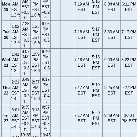
AM
PM
5:16
Mon
AM
PM
7:19 AM
8:04 AM
6:11 PM
EST
EST
PM
19
EST
EST
EST
EST
EST
−0.3
−0.2
EST
1.2 ft
1.6 ft
ft
ft
7:28
8:06
1:02
1:23
AM
PM
5:17
Tue
AM
PM
7:18 AM
8:33 AM
7:17 PM
EST
EST
PM
20
EST
EST
EST
EST
EST
−0.3
−0.3
EST
1.3 ft
1.6 ft
ft
ft
8:07
8:40
1:41
1:59
AM
PM
5:18
Wed
AM
PM
7:18 AM
9:00 AM
8:22 PM
EST
EST
PM
21
EST
EST
EST
EST
EST
−0.3
−0.3
EST
1.3 ft
1.6 ft
ft
ft
8:49
9:17
2:21
2:37
AM
PM
5:19
Thu
AM
PM
7:17 AM
9:25 AM
9:27 PM
EST
EST
PM
22
EST
EST
EST
EST
EST
−0.2
−0.4
EST
1.4 ft
1.5 ft
ft
ft
9:35
9:57
3:01
3:18
AM
PM
5:20
Fri
AM
PM
7:17 AM
9:49 AM
10:34
EST
EST
PM
23
EST
EST
EST
EST
PM EST
−0.2
−0.3
EST
1.4 ft
1.4 ft
ft
ft
10:28
10:43