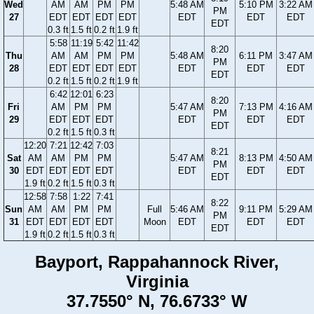
Wed
AM
AM
PM
PM
5:48 AM
5:10 PM
3:22 AM
PM
27
EDT
EDT
EDT
EDT
EDT
EDT
EDT
EDT
0.3 ft
1.5 ft
0.2 ft
1.9 ft
5:58
11:19
5:42
11:42
8:20
Thu
AM
AM
PM
PM
5:48 AM
6:11 PM
3:47 AM
PM
28
EDT
EDT
EDT
EDT
EDT
EDT
EDT
EDT
0.2 ft
1.5 ft
0.2 ft
1.9 ft
6:42
12:01
6:23
8:20
Fri
AM
PM
PM
5:47 AM
7:13 PM
4:16 AM
PM
29
EDT
EDT
EDT
EDT
EDT
EDT
EDT
0.2 ft
1.5 ft
0.3 ft
12:20
7:21
12:42
7:03
8:21
Sat
AM
AM
PM
PM
5:47 AM
8:13 PM
4:50 AM
PM
30
EDT
EDT
EDT
EDT
EDT
EDT
EDT
EDT
1.9 ft
0.2 ft
1.5 ft
0.3 ft
12:58
7:58
1:22
7:41
8:22
Sun
AM
AM
PM
PM
Full
5:46 AM
9:11 PM
5:29 AM
PM
31
EDT
EDT
EDT
EDT
Moon
EDT
EDT
EDT
EDT
1.9 ft
0.2 ft
1.5 ft
0.3 ft
Bayport, Rappahannock River,
Virginia
37.7550° N, 76.6733° W