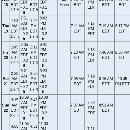
EDT
EDT
PM
18
EDT
EDT
Moon
EDT
EDT
EDT
−0.1
−0.1
EDT
1.7 ft
1.7 ft
ft
ft
7:51
8:02
1:03
1:29
AM
PM
7:17
Thu
AM
PM
7:11 AM
7:19 AM
8:17 PM
EDT
EDT
PM
19
EDT
EDT
EDT
EDT
EDT
−0.2
−0.2
EDT
1.8 ft
1.7 ft
ft
ft
8:35
8:41
1:45
2:12
AM
PM
7:18
Fri
AM
PM
7:10 AM
7:46 AM
9:30 PM
EDT
EDT
PM
20
EDT
EDT
EDT
EDT
EDT
−0.2
−0.2
EDT
1.9 ft
1.7 ft
ft
ft
9:21
9:23
2:29
2:56
AM
PM
7:19
Sat
AM
PM
7:08 AM
8:16 AM
10:45
EDT
EDT
PM
21
EDT
EDT
EDT
EDT
PM EDT
−0.2
−0.2
EDT
1.9 ft
1.7 ft
ft
ft
10:09
10:08
3:15
3:43
AM
PM
7:20
Sun
AM
PM
7:07 AM
8:51 AM
EDT
EDT
PM
22
EDT
EDT
EDT
EDT
−0.1
−0.2
EDT
2.0 ft
1.6 ft
ft
ft
11:04
11:00
4:05
4:32
AM
PM
7:21