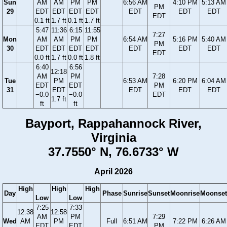
Sun
AM
AM
PM
PM
6:56 AM
4:10 PM
5:13 AM
PM
29
EDT
EDT
EDT
EDT
EDT
EDT
EDT
EDT
0.1 ft
1.7 ft
0.1 ft
1.7 ft
5:47
11:36
6:15
11:55
7:27
Mon
AM
AM
PM
PM
6:54 AM
5:16 PM
5:40 AM
PM
30
EDT
EDT
EDT
EDT
EDT
EDT
EDT
EDT
0.0 ft
1.7 ft
0.0 ft
1.8 ft
6:40
6:56
12:18
AM
PM
7:28
Tue
PM
6:53 AM
6:20 PM
6:04 AM
EDT
EDT
PM
31
EDT
EDT
EDT
EDT
−0.0
−0.0
EDT
1.7 ft
ft
ft
Bayport, Rappahannock River,
Virginia
37.7550° N, 76.6733° W
April 2026
High
High
High
Day
Phase
Sunrise
Sunset
Moonrise
Moonset
Low
Low
7:25
7:33
12:38
12:58
AM
PM
7:29
Wed
AM
PM
Full
6:51 AM
7:22 PM
6:26 AM
EDT
EDT
PM