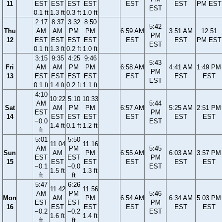
11
EST
EST
EST
EST
EST
EST
PM EST
EST
0.1 ft
1.3 ft
0.3 ft
1.0 ft
2:17
8:37
3:32
8:50
5:42
Thu
AM
AM
PM
PM
6:59 AM
3:51 AM
12:51
PM
12
EST
EST
EST
EST
EST
EST
PM EST
EST
0.1 ft
1.3 ft
0.2 ft
1.0 ft
3:15
9:35
4:25
9:46
5:43
Fri
AM
AM
PM
PM
6:58 AM
4:41 AM
1:49 PM
PM
13
EST
EST
EST
EST
EST
EST
EST
EST
0.1 ft
1.4 ft
0.2 ft
1.1 ft
4:10
10:22
5:10
10:33
AM
5:44
Sat
AM
PM
PM
6:57 AM
5:25 AM
2:51 PM
EST
PM
14
EST
EST
EST
EST
EST
EST
−0.0
EST
1.4 ft
0.1 ft
1.2 ft
ft
5:01
5:50
11:04
11:16
AM
PM
5:45
Sun
AM
PM
6:55 AM
6:03 AM
3:57 PM
EST
EST
PM
15
EST
EST
EST
EST
EST
−0.1
−0.0
EST
1.5 ft
1.3 ft
ft
ft
5:47
6:26
11:42
11:56
AM
PM
5:46
Mon
AM
PM
6:54 AM
6:34 AM
5:03 PM
EST
EST
PM
16
EST
EST
EST
EST
EST
−0.2
−0.2
EST
1.6 ft
1.4 ft
ft
ft