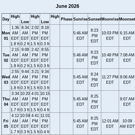
June 2026
High
High
High
Day
Phase
Sunrise
Sunset
Moonrise
Moonset
Low
Low
1:36
8:34
2:02
8:18
8:23
Mon
AM
AM
PM
PM
5:46 AM
10:03 PM
6:15 AM
PM
01
EDT
EDT
EDT
EDT
EDT
EDT
EDT
EDT
1.8 ft
0.2 ft
1.5 ft
0.3 ft
2:15
9:08
2:42
8:55
8:23
Tue
AM
AM
PM
PM
5:46 AM
10:48 PM
7:08 AM
PM
02
EDT
EDT
EDT
EDT
EDT
EDT
EDT
EDT
1.8 ft
0.2 ft
1.5 ft
0.3 ft
2:55
9:44
3:21
9:34
8:24
Wed
AM
AM
PM
PM
5:45 AM
11:27 PM
8:06 AM
PM
03
EDT
EDT
EDT
EDT
EDT
EDT
EDT
EDT
1.8 ft
0.3 ft
1.5 ft
0.3 ft
3:34
10:20
4:01
10:15
8:25
Thu
AM
AM
PM
PM
5:45 AM
9:07 AM
PM
04
EDT
EDT
EDT
EDT
EDT
EDT
EDT
1.7 ft
0.3 ft
1.5 ft
0.4 ft
4:12
10:59
4:41
11:01
8:25
Fri
AM
AM
PM
PM
5:45 AM
12:01 AM
10:09
PM
05
EDT
EDT
EDT
EDT
EDT
EDT
AM EDT
EDT
1.7 ft
0.3 ft
1.5 ft
0.4 ft