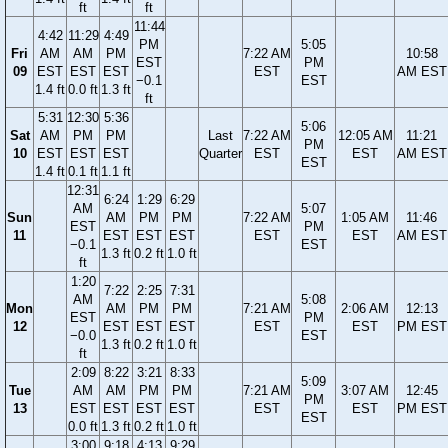
ft
ft
11:44
4:42
11:29
4:49
PM
5:05
Fri
AM
AM
PM
7:22 AM
10:58
EST
PM
09
EST
EST
EST
EST
AM EST
−0.1
EST
1.4 ft
0.0 ft
1.3 ft
ft
5:31
12:30
5:36
5:06
Sat
AM
PM
PM
Last
7:22 AM
12:05 AM
11:21
PM
10
EST
EST
EST
Quarter
EST
EST
AM EST
EST
1.4 ft
0.1 ft
1.1 ft
12:31
6:24
1:29
6:29
AM
5:07
Sun
AM
PM
PM
7:22 AM
1:05 AM
11:46
EST
PM
11
EST
EST
EST
EST
EST
AM EST
−0.1
EST
1.3 ft
0.2 ft
1.0 ft
ft
1:20
7:22
2:25
7:31
AM
5:08
Mon
AM
PM
PM
7:21 AM
2:06 AM
12:13
EST
PM
12
EST
EST
EST
EST
EST
PM EST
−0.0
EST
1.3 ft
0.2 ft
1.0 ft
ft
2:09
8:22
3:21
8:33
5:09
Tue
AM
AM
PM
PM
7:21 AM
3:07 AM
12:45
PM
13
EST
EST
EST
EST
EST
EST
PM EST
EST
0.0 ft
1.3 ft
0.2 ft
1.0 ft
3:00
9:18
4:13
9:29