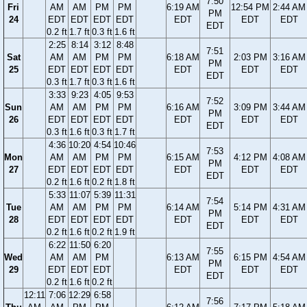
7:50
Fri
AM
AM
PM
PM
6:19 AM
12:54 PM
2:44 AM
PM
24
EDT
EDT
EDT
EDT
EDT
EDT
EDT
EDT
0.2 ft
1.7 ft
0.3 ft
1.6 ft
2:25
8:14
3:12
8:48
7:51
Sat
AM
AM
PM
PM
6:18 AM
2:03 PM
3:16 AM
PM
25
EDT
EDT
EDT
EDT
EDT
EDT
EDT
EDT
0.3 ft
1.7 ft
0.3 ft
1.6 ft
3:33
9:23
4:05
9:53
7:52
Sun
AM
AM
PM
PM
6:16 AM
3:09 PM
3:44 AM
PM
26
EDT
EDT
EDT
EDT
EDT
EDT
EDT
EDT
0.3 ft
1.6 ft
0.3 ft
1.7 ft
4:36
10:20
4:54
10:46
7:53
Mon
AM
AM
PM
PM
6:15 AM
4:12 PM
4:08 AM
PM
27
EDT
EDT
EDT
EDT
EDT
EDT
EDT
EDT
0.2 ft
1.6 ft
0.2 ft
1.8 ft
5:33
11:07
5:39
11:31
7:54
Tue
AM
AM
PM
PM
6:14 AM
5:14 PM
4:31 AM
PM
28
EDT
EDT
EDT
EDT
EDT
EDT
EDT
EDT
0.2 ft
1.6 ft
0.2 ft
1.9 ft
6:22
11:50
6:20
7:55
Wed
AM
AM
PM
6:13 AM
6:15 PM
4:54 AM
PM
29
EDT
EDT
EDT
EDT
EDT
EDT
EDT
0.2 ft
1.6 ft
0.2 ft
12:11
7:06
12:29
6:58
7:56