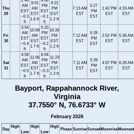
2:46
4:08
9:01
9:22
AM
PM
5:27
Thu
AM
PM
7:13 AM
1:42 PM
4:33 AM
EST
EST
PM
29
EST
EST
EST
EST
EST
−0.3
−0.1
EST
1.6 ft
1.2 ft
ft
ft
3:54
5:10
10:08
10:26
AM
PM
5:28
Fri
AM
PM
7:12 AM
2:52 PM
5:36 AM
EST
EST
PM
30
EST
EST
EST
EST
EST
−0.4
−0.2
EST
1.7 ft
1.2 ft
ft
ft
4:58
6:04
11:06
11:23
AM
PM
5:29
Sat
AM
PM
7:11 AM
4:07 PM
6:28 AM
EST
EST
PM
31
EST
EST
EST
EST
EST
−0.5
−0.3
EST
1.7 ft
1.3 ft
ft
ft
Bayport, Rappahannock River,
Virginia
37.7550° N, 76.6733° W
February 2026
High
High
High
Day
Phase
Sunrise
Sunset
Moonrise
Moonset
Low
Low