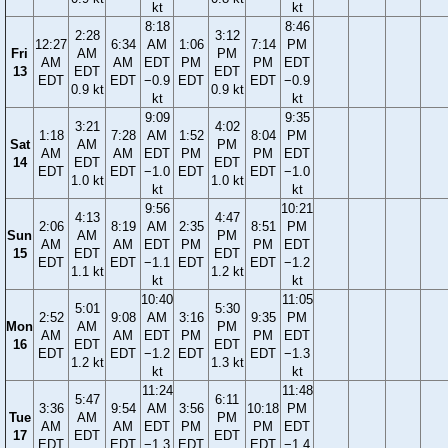
kt
kt
8:18
8:46
2:28
3:12
12:27
6:34
AM
1:06
7:14
PM
Fri
AM
PM
AM
AM
EDT
PM
PM
EDT
13
EDT
EDT
EDT
EDT
−0.9
EDT
EDT
−0.9
0.9 kt
0.9 kt
kt
kt
9:09
9:35
3:21
4:02
1:18
7:28
AM
1:52
8:04
PM
Sat
AM
PM
AM
AM
EDT
PM
PM
EDT
14
EDT
EDT
EDT
EDT
−1.0
EDT
EDT
−1.0
1.0 kt
1.0 kt
kt
kt
9:56
10:21
4:13
4:47
2:06
8:19
AM
2:35
8:51
PM
Sun
AM
PM
AM
AM
EDT
PM
PM
EDT
15
EDT
EDT
EDT
EDT
−1.1
EDT
EDT
−1.2
1.1 kt
1.2 kt
kt
kt
10:40
11:05
5:01
5:30
2:52
9:08
AM
3:16
9:35
PM
Mon
AM
PM
AM
AM
EDT
PM
PM
EDT
16
EDT
EDT
EDT
EDT
−1.2
EDT
EDT
−1.3
1.2 kt
1.3 kt
kt
kt
11:24
11:48
5:47
6:11
3:36
9:54
AM
3:56
10:18
PM
Tue
AM
PM
AM
AM
EDT
PM
PM
EDT
17
EDT
EDT
EDT
EDT
−1.3
EDT
EDT
−1.4