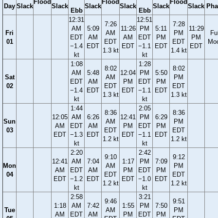
Flood
Flood
Flood
Day
Slack
Slack
Slack
Slack
Slack
Slack
Pha
Ebb
Ebb
12:31
12:51
7:26
7:28
AM
5:09
11:26
PM
5:11
11:29
Fri
AM
PM
Ful
EDT
AM
AM
EDT
PM
PM
01
EDT
EDT
Mo
−1.4
EDT
EDT
−1.1
EDT
EDT
1.3 kt
1.4 kt
kt
kt
1:08
1:28
8:02
8:02
AM
5:48
12:04
PM
5:50
Sat
AM
PM
EDT
AM
PM
EDT
PM
02
EDT
EDT
−1.4
EDT
EDT
−1.1
EDT
1.3 kt
1.3 kt
kt
kt
1:44
2:05
8:36
8:36
12:05
AM
6:26
12:41
PM
6:29
Sun
AM
PM
AM
EDT
AM
PM
EDT
PM
03
EDT
EDT
EDT
−1.3
EDT
EDT
−1.1
EDT
1.2 kt
1.2 kt
kt
kt
2:20
2:42
9:10
9:12
12:41
AM
7:04
1:17
PM
7:09
Mon
AM
PM
AM
EDT
AM
PM
EDT
PM
04
EDT
EDT
EDT
−1.2
EDT
EDT
−1.0
EDT
1.2 kt
1.2 kt
kt
kt
2:58
3:21
9:46
9:51
1:18
AM
7:42
1:55
PM
7:50
Tue
AM
PM
AM
EDT
AM
PM
EDT
PM