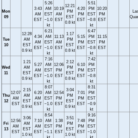
5:26
5:51
12:21
3:43
AM
10:19
4:20
PM
10:20
Mon
PM
La
AM
EST
AM
PM
EST
PM
09
EST
Quar
EST
−1.0
EST
EST
−0.8
EST
0.8 kt
kt
kt
6:21
6:47
12:28
1:17
4:34
AM
11:13
5:15
PM
11:15
Tue
AM
PM
AM
EST
AM
PM
EST
PM
10
EST
EST
EST
−1.0
EST
EST
−0.8
EST
0.9 kt
0.8 kt
kt
kt
7:16
7:42
1:21
2:12
5:27
AM
12:06
6:10
PM
Wed
AM
PM
AM
EST
PM
PM
EST
11
EST
EST
EST
−1.0
EST
EST
−0.8
0.9 kt
0.8 kt
kt
kt
8:07
8:31
2:15
3:04
12:07
6:20
AM
12:54
7:01
PM
Thu
AM
PM
AM
AM
EST
PM
PM
EST
12
EST
EST
EST
EST
−1.0
EST
EST
−0.9
0.9 kt
0.9 kt
kt
kt
8:54
9:16
3:06
3:51
12:56
7:10
AM
1:38
7:48
PM
Fri
AM
PM
AM
AM
EST
PM
PM
EST
13
EST
EST
EST
EST
−1.1
EST
EST
−1.0
1.0 kt
1.0 kt
kt
kt