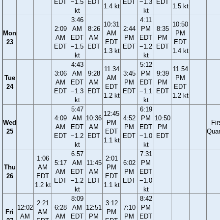
EDT
−1.5
EDT
EDT
−1.3
EDT
1.4 kt
1.5 kt
kt
kt
3:46
4:11
10:31
10:50
2:09
AM
8:26
2:44
PM
8:35
Mon
AM
PM
AM
EDT
AM
PM
EDT
PM
23
EDT
EDT
EDT
−1.5
EDT
EDT
−1.2
EDT
1.3 kt
1.4 kt
kt
kt
4:43
5:12
11:34
11:54
3:06
AM
9:28
3:45
PM
9:39
Tue
AM
PM
AM
EDT
AM
PM
EDT
PM
24
EDT
EDT
EDT
−1.3
EDT
EDT
−1.1
EDT
1.2 kt
1.2 kt
kt
kt
5:47
6:19
12:45
4:09
AM
10:36
4:52
PM
10:50
Wed
PM
Fir
AM
EDT
AM
PM
EDT
PM
25
EDT
Quar
EDT
−1.2
EDT
EDT
−1.0
EDT
1.1 kt
kt
kt
6:57
7:31
1:06
2:01
5:17
AM
11:45
6:02
PM
Thu
AM
PM
AM
EDT
AM
PM
EDT
26
EDT
EDT
EDT
−1.2
EDT
EDT
−1.0
1.2 kt
1.1 kt
kt
kt
8:09
8:42
2:21
3:12
12:02
6:28
AM
12:51
7:10
PM
Fri
AM
PM
AM
AM
EDT
PM
PM
EDT