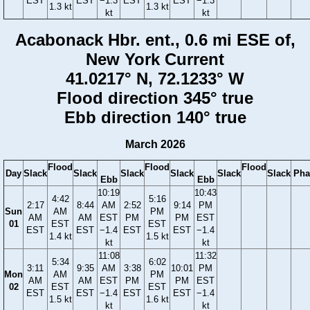
EST
EST
−1.3
EST
EST
−1.3
1.3 kt
1.3 kt
kt
kt
Acabonack Hbr. ent., 0.6 mi ESE of,
New York Current
41.0217° N, 72.1233° W
Flood direction 345° true
Ebb direction 140° true
March 2026
Flood
Flood
Flood
Day
Slack
Slack
Slack
Slack
Slack
Slack
Pha
Ebb
Ebb
10:19
10:43
4:42
5:16
2:17
8:44
AM
2:52
9:14
PM
Sun
AM
PM
AM
AM
EST
PM
PM
EST
01
EST
EST
EST
EST
−1.4
EST
EST
−1.4
1.4 kt
1.5 kt
kt
kt
11:08
11:32
5:34
6:02
3:11
9:35
AM
3:38
10:01
PM
Mon
AM
PM
AM
AM
EST
PM
PM
EST
02
EST
EST
EST
EST
−1.4
EST
EST
−1.4
1.5 kt
1.6 kt
kt
kt