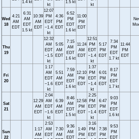
1.4 kt
1.5 kt
kt
kt
12:07
6:31
6:52
4:21
10:39
PM
4:36
11:00
Wed
AM
PM
Ne
AM
AM
EDT
PM
PM
18
EDT
EDT
Mo
EDT
EDT
−1.4
EDT
EDT
1.5 kt
1.6 kt
kt
12:32
12:51
7:15
7:34
AM
5:05
11:24
PM
5:17
11:44
Thu
AM
PM
EDT
AM
AM
EDT
PM
PM
19
EDT
EDT
−1.5
EDT
EDT
−1.4
EDT
EDT
1.6 kt
1.7 kt
kt
kt
1:17
1:37
7:59
8:17
AM
5:51
12:10
PM
6:01
Fri
AM
PM
EDT
AM
PM
EDT
PM
20
EDT
EDT
−1.6
EDT
EDT
−1.4
EDT
1.6 kt
1.7 kt
kt
kt
2:04
2:25
8:46
9:03
12:29
AM
6:39
12:58
PM
6:47
Sat
AM
PM
AM
EDT
AM
PM
EDT
PM
21
EDT
EDT
EDT
−1.6
EDT
EDT
−1.4
EDT
1.5 kt
1.6 kt
kt
kt
2:53
3:16
9:36
9:53
1:17
AM
7:30
1:49
PM
7:38
Sun
AM
PM
AM
EDT
AM
PM
EDT
PM
22
EDT
EDT