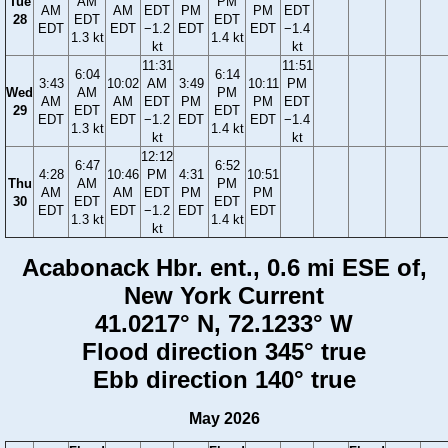
Tue
AM
PM
AM
AM
EDT
PM
PM
EDT
28
EDT
EDT
EDT
EDT
−1.2
EDT
EDT
−1.4
1.3 kt
1.4 kt
kt
kt
11:31
11:51
6:04
6:14
3:43
10:02
AM
3:49
10:11
PM
Wed
AM
PM
AM
AM
EDT
PM
PM
EDT
29
EDT
EDT
EDT
EDT
−1.2
EDT
EDT
−1.4
1.3 kt
1.4 kt
kt
kt
12:12
6:47
6:52
4:28
10:46
PM
4:31
10:51
Thu
AM
PM
AM
AM
EDT
PM
PM
30
EDT
EDT
EDT
EDT
−1.2
EDT
EDT
1.3 kt
1.4 kt
kt
Acabonack Hbr. ent., 0.6 mi ESE of,
New York Current
41.0217° N, 72.1233° W
Flood direction 345° true
Ebb direction 140° true
May 2026