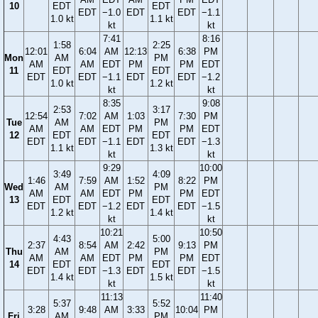
10
EDT
EDT
EDT
−1.0
EDT
EDT
−1.1
1.0 kt
1.1 kt
kt
kt
7:41
8:16
1:58
2:25
12:01
6:04
AM
12:13
6:38
PM
Mon
AM
PM
AM
AM
EDT
PM
PM
EDT
11
EDT
EDT
EDT
EDT
−1.1
EDT
EDT
−1.2
1.0 kt
1.2 kt
kt
kt
8:35
9:08
2:53
3:17
12:54
7:02
AM
1:03
7:30
PM
Tue
AM
PM
AM
AM
EDT
PM
PM
EDT
12
EDT
EDT
EDT
EDT
−1.1
EDT
EDT
−1.3
1.1 kt
1.3 kt
kt
kt
9:29
10:00
3:49
4:09
1:46
7:59
AM
1:52
8:22
PM
Wed
AM
PM
AM
AM
EDT
PM
PM
EDT
13
EDT
EDT
EDT
EDT
−1.2
EDT
EDT
−1.5
1.2 kt
1.4 kt
kt
kt
10:21
10:50
4:43
5:00
2:37
8:54
AM
2:42
9:13
PM
Thu
AM
PM
AM
AM
EDT
PM
PM
EDT
14
EDT
EDT
EDT
EDT
−1.3
EDT
EDT
−1.5
1.4 kt
1.5 kt
kt
kt
11:13
11:40
5:37
5:52
3:28
9:48
AM
3:33
10:04
PM
Fri
AM
PM