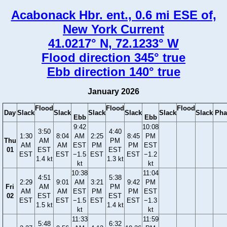
Acabonack Hbr. ent., 0.6 mi ESE of,
New York Current
41.0217° N, 72.1233° W
Flood direction 345° true
Ebb direction 140° true
January 2026
Flood
Flood
Flood
Day
Slack
Slack
Slack
Slack
Slack
Slack
Pha
Ebb
Ebb
9:42
10:08
3:50
4:40
1:30
8:04
AM
2:25
8:45
PM
Thu
AM
PM
AM
AM
EST
PM
PM
EST
01
EST
EST
EST
EST
−1.5
EST
EST
−1.2
1.4 kt
1.3 kt
kt
kt
10:38
11:04
4:51
5:38
2:29
9:01
AM
3:21
9:42
PM
Fri
AM
PM
AM
AM
EST
PM
PM
EST
02
EST
EST
EST
EST
−1.5
EST
EST
−1.3
1.5 kt
1.4 kt
kt
kt
11:33
11:59
5:48
6:32