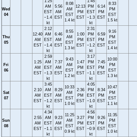
1:25
1:45
8:08
8:33
AM
5:56
12:13
PM
6:14
Wed
AM
PM
EST
AM
PM
EST
PM
04
EST
EST
−1.4
EST
EST
−1.3
EST
1.4 kt
1.5 kt
kt
kt
2:12
2:31
8:55
9:16
12:40
AM
6:46
1:00
PM
6:59
Thu
AM
PM
AM
EST
AM
PM
EST
PM
05
EST
EST
EST
−1.4
EST
EST
−1.2
EST
1.3 kt
1.4 kt
kt
kt
2:59
3:17
9:43
10:00
1:25
AM
7:37
1:47
PM
7:45
Fri
AM
PM
AM
EST
AM
PM
EST
PM
06
EST
EST
EST
−1.3
EST
EST
−1.1
EST
1.2 kt
1.3 kt
kt
kt
3:45
4:05
10:33
10:47
2:10
AM
8:29
2:36
PM
8:34
Sat
AM
PM
AM
EST
AM
PM
EST
PM
07
EST
EST
EST
−1.2
EST
EST
−1.0
EST
1.0 kt
1.1 kt
kt
kt
4:34
4:56
11:25
11:35
2:55
AM
9:23
3:27
PM
9:26
Sun
AM
PM
AM
EST
AM
PM
EST
PM
08
EST
EST
EST
−1.1
EST
EST
−0.9
EST
0.9 kt
1.0 kt
kt
kt