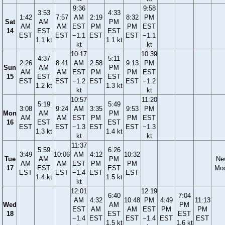
9:36
9:58
3:53
4:33
1:42
7:57
AM
2:19
8:32
PM
Sat
AM
PM
AM
AM
EST
PM
PM
EST
14
EST
EST
EST
EST
−1.1
EST
EST
−1.1
1.1 kt
1.1 kt
kt
kt
10:17
10:39
4:37
5:11
2:26
8:41
AM
2:58
9:13
PM
Sun
AM
PM
AM
AM
EST
PM
PM
EST
15
EST
EST
EST
EST
−1.2
EST
EST
−1.2
1.2 kt
1.3 kt
kt
kt
10:57
11:20
5:19
5:49
3:08
9:24
AM
3:35
9:53
PM
Mon
AM
PM
AM
AM
EST
PM
PM
EST
16
EST
EST
EST
EST
−1.3
EST
EST
−1.3
1.3 kt
1.4 kt
kt
kt
11:37
5:59
6:26
3:49
10:06
AM
4:12
10:32
Tue
AM
PM
Ne
AM
AM
EST
PM
PM
17
EST
EST
Mo
EST
EST
−1.4
EST
EST
1.4 kt
1.5 kt
kt
12:01
12:19
6:40
7:04
AM
4:32
10:48
PM
4:49
11:13
Wed
AM
PM
EST
AM
AM
EST
PM
PM
18
EST
EST
−1.4
EST
EST
−1.4
EST
EST
1.5 kt
1.6 kt