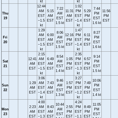
kt
kt
12:44
1:02
7:22
7:44
AM
5:15
11:31
PM
5:29
11:56
Thu
AM
PM
EST
AM
AM
EST
PM
PM
19
EST
EST
−1.5
EST
EST
−1.4
EST
EST
1.5 kt
1.6 kt
kt
kt
1:29
1:47
8:06
8:27
AM
6:00
12:16
PM
6:11
Fri
AM
PM
EST
AM
PM
EST
PM
20
EST
EST
−1.5
EST
EST
−1.4
EST
1.5 kt
1.6 kt
kt
kt
2:15
2:35
8:54
9:14
12:41
AM
6:49
1:05
PM
6:57
Sat
AM
PM
AM
EST
AM
PM
EST
PM
21
EST
EST
EST
−1.5
EST
EST
−1.3
EST
1.4 kt
1.5 kt
kt
kt
3:06
3:27
9:46
10:06
1:29
AM
7:43
1:57
PM
7:49
Sun
AM
PM
AM
EST
AM
PM
EST
PM
22
EST
EST
EST
−1.4
EST
EST
−1.2
EST
1.3 kt
1.4 kt
kt
kt
4:00
4:24
10:44
11:05
2:23
AM
8:43
2:55
PM
8:49
Mon
AM
PM
AM
EST
AM
PM
EST
PM
23
EST
EST
EST
−1.3
EST
EST
−1.1
EST