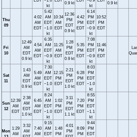
EDT
−1.0
EDT
EDT
−0.9
EDT
0.9 kt
0.9 kt
kt
kt
5:42
6:14
12:36
4:02
AM
10:34
4:42
PM
10:52
Thu
PM
AM
EDT
AM
PM
EDT
PM
09
EDT
EDT
−1.0
EDT
EDT
−0.9
EDT
0.9 kt
kt
kt
6:35
7:08
12:49
1:28
4:54
AM
11:25
5:35
PM
11:46
Fri
AM
PM
La
AM
EDT
AM
PM
EDT
PM
10
EDT
EDT
Quar
EDT
−0.9
EDT
EDT
−0.9
EDT
0.9 kt
0.9 kt
kt
kt
7:30
8:03
1:43
2:21
5:49
AM
12:15
6:28
PM
Sat
AM
PM
AM
EDT
PM
PM
EDT
11
EDT
EDT
EDT
−1.0
EDT
EDT
−1.0
0.9 kt
1.0 kt
kt
kt
8:24
8:55
2:38
3:11
12:39
6:45
AM
1:02
7:20
PM
Sun
AM
PM
AM
AM
EDT
PM
PM
EDT
12
EDT
EDT
EDT
EDT
−1.0
EDT
EDT
−1.1
1.0 kt
1.1 kt
kt
kt
9:15
9:44
3:32
4:01
1:29
7:40
AM
1:48
8:09
PM
Mon
AM
PM
AM
AM
EDT
PM
PM
EDT
13
EDT
EDT