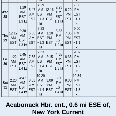
kt
kt
7:29
7:56
1:29
2:23
5:47
AM
12:16
6:29
PM
Wed
AM
PM
AM
EST
PM
PM
EST
28
EST
EST
EST
−1.3
EST
EST
−1.1
1.3 kt
1.1 kt
kt
kt
8:33
9:00
2:38
3:33
12:19
6:53
AM
1:18
7:35
PM
Thu
AM
PM
AM
AM
EST
PM
PM
EST
29
EST
EST
EST
EST
−1.3
EST
EST
−1.1
1.3 kt
1.2 kt
kt
kt
9:33
9:59
3:45
4:35
1:22
7:55
AM
2:15
8:35
PM
Fri
AM
PM
AM
AM
EST
PM
PM
EST
30
EST
EST
EST
EST
−1.4
EST
EST
−1.2
1.4 kt
1.3 kt
kt
kt
10:29
10:54
4:47
5:30
2:23
8:53
AM
3:09
9:30
PM
Sat
AM
PM
AM
AM
EST
PM
PM
EST
31
EST
EST
EST
EST
−1.4
EST
EST
−1.3
1.4 kt
1.4 kt
kt
kt
Acabonack Hbr. ent., 0.6 mi ESE of,
New York Current