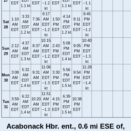
27
EDT
EDT
EDT
EDT
−1.2
EDT
EDT
−1.1
1.1 kt
1.1 kt
kt
kt
9:17
9:45
3:33
4:14
1:10
7:36
AM
1:50
8:11
PM
Sat
AM
PM
AM
AM
EDT
PM
PM
EDT
28
EDT
EDT
EDT
EDT
−1.2
EDT
EDT
−1.2
1.2 kt
1.2 kt
kt
kt
10:15
10:40
4:37
5:08
2:12
8:37
AM
2:43
9:05
PM
Sun
AM
PM
AM
AM
EDT
PM
PM
EDT
29
EDT
EDT
EDT
EDT
−1.2
EDT
EDT
−1.3
1.3 kt
1.4 kt
kt
kt
11:06
11:28
5:32
5:56
3:08
9:31
AM
3:30
9:54
PM
Mon
AM
PM
AM
AM
EDT
PM
PM
EDT
30
EDT
EDT
EDT
EDT
−1.3
EDT
EDT
−1.4
1.4 kt
1.5 kt
kt
kt
11:51
6:22
6:39
3:59
10:20
AM
4:15
10:38
Tue
AM
PM
AM
AM
EDT
PM
PM
31
EDT
EDT
EDT
EDT
−1.3
EDT
EDT
1.4 kt
1.5 kt
kt
Acabonack Hbr. ent., 0.6 mi ESE of,