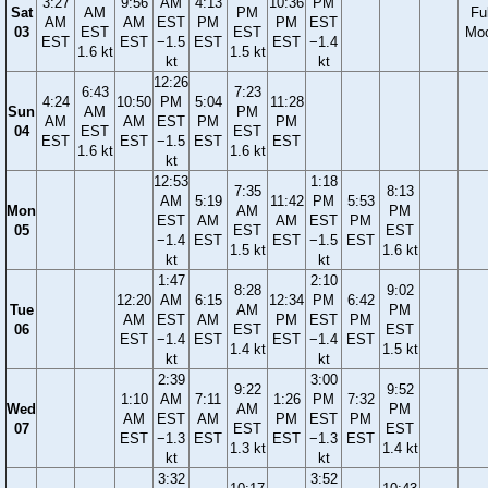
3:27
9:56
AM
4:13
10:36
PM
Sat
AM
PM
Ful
AM
AM
EST
PM
PM
EST
03
EST
EST
Mo
EST
EST
−1.5
EST
EST
−1.4
1.6 kt
1.5 kt
kt
kt
12:26
6:43
7:23
4:24
10:50
PM
5:04
11:28
Sun
AM
PM
AM
AM
EST
PM
PM
04
EST
EST
EST
EST
−1.5
EST
EST
1.6 kt
1.6 kt
kt
12:53
1:18
7:35
8:13
AM
5:19
11:42
PM
5:53
Mon
AM
PM
EST
AM
AM
EST
PM
05
EST
EST
−1.4
EST
EST
−1.5
EST
1.5 kt
1.6 kt
kt
kt
1:47
2:10
8:28
9:02
12:20
AM
6:15
12:34
PM
6:42
Tue
AM
PM
AM
EST
AM
PM
EST
PM
06
EST
EST
EST
−1.4
EST
EST
−1.4
EST
1.4 kt
1.5 kt
kt
kt
2:39
3:00
9:22
9:52
1:10
AM
7:11
1:26
PM
7:32
Wed
AM
PM
AM
EST
AM
PM
EST
PM
07
EST
EST
EST
−1.3
EST
EST
−1.3
EST
1.3 kt
1.4 kt
kt
kt
3:32
3:52