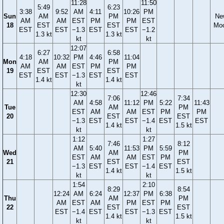
11:28
11:50
5:49
6:23
3:38
9:52
AM
4:11
10:26
PM
Sun
AM
PM
Ne
AM
AM
EST
PM
PM
EST
18
EST
EST
Mo
EST
EST
−1.3
EST
EST
−1.2
1.3 kt
1.3 kt
kt
kt
12:07
6:27
6:58
4:18
10:32
PM
4:46
11:04
Mon
AM
PM
AM
AM
EST
PM
PM
19
EST
EST
EST
EST
−1.3
EST
EST
1.4 kt
1.4 kt
kt
12:30
12:46
7:06
7:34
AM
4:58
11:12
PM
5:22
11:43
Tue
AM
PM
EST
AM
AM
EST
PM
PM
20
EST
EST
−1.3
EST
EST
−1.4
EST
EST
1.4 kt
1.5 kt
kt
kt
1:12
1:27
7:46
8:12
AM
5:40
11:53
PM
5:59
Wed
AM
PM
EST
AM
AM
EST
PM
21
EST
EST
−1.3
EST
EST
−1.4
EST
1.4 kt
1.5 kt
kt
kt
1:54
2:10
8:29
8:54
12:24
AM
6:24
12:37
PM
6:38
Thu
AM
PM
AM
EST
AM
PM
EST
PM
22
EST
EST
EST
−1.4
EST
EST
−1.3
EST
1.4 kt
1.5 kt
kt
kt