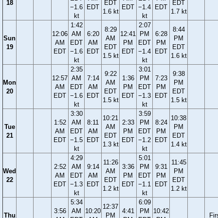
18
EDT
EDT
−1.6
EDT
EDT
−1.4
EDT
1.6 kt
1.7 kt
kt
kt
1:42
2:07
8:29
8:44
12:06
AM
6:20
12:41
PM
6:28
Sun
AM
PM
AM
EDT
AM
PM
EDT
PM
19
EDT
EDT
EDT
−1.6
EDT
EDT
−1.4
EDT
1.5 kt
1.6 kt
kt
kt
2:35
3:01
9:22
9:38
12:57
AM
7:14
1:36
PM
7:23
Mon
AM
PM
AM
EDT
AM
PM
EDT
PM
20
EDT
EDT
EDT
−1.6
EDT
EDT
−1.3
EDT
1.5 kt
1.5 kt
kt
kt
3:30
3:59
10:21
10:38
1:52
AM
8:11
2:33
PM
8:24
Tue
AM
PM
AM
EDT
AM
PM
EDT
PM
21
EDT
EDT
EDT
−1.5
EDT
EDT
−1.2
EDT
1.3 kt
1.4 kt
kt
kt
4:29
5:01
11:26
11:45
2:52
AM
9:14
3:36
PM
9:31
Wed
AM
PM
AM
EDT
AM
PM
EDT
PM
22
EDT
EDT
EDT
−1.3
EDT
EDT
−1.1
EDT
1.2 kt
1.2 kt
kt
kt
5:34
6:09
12:37
3:56
AM
10:20
4:41
PM
10:42
Thu
PM
Fir