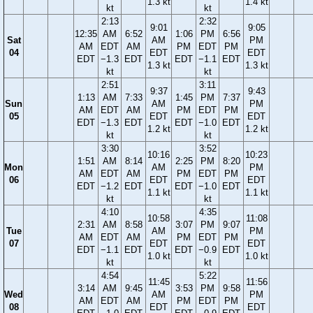
1.3 kt
1.4 kt
kt
kt
2:13
2:32
9:01
9:05
12:35
AM
6:52
1:06
PM
6:56
Sat
AM
PM
AM
EDT
AM
PM
EDT
PM
04
EDT
EDT
EDT
−1.3
EDT
EDT
−1.1
EDT
1.3 kt
1.3 kt
kt
kt
2:51
3:11
9:37
9:43
1:13
AM
7:33
1:45
PM
7:37
Sun
AM
PM
AM
EDT
AM
PM
EDT
PM
05
EDT
EDT
EDT
−1.3
EDT
EDT
−1.0
EDT
1.2 kt
1.2 kt
kt
kt
3:30
3:52
10:16
10:23
1:51
AM
8:14
2:25
PM
8:20
Mon
AM
PM
AM
EDT
AM
PM
EDT
PM
06
EDT
EDT
EDT
−1.2
EDT
EDT
−1.0
EDT
1.1 kt
1.1 kt
kt
kt
4:10
4:35
10:58
11:08
2:31
AM
8:58
3:07
PM
9:07
Tue
AM
PM
AM
EDT
AM
PM
EDT
PM
07
EDT
EDT
EDT
−1.1
EDT
EDT
−0.9
EDT
1.0 kt
1.0 kt
kt
kt
4:54
5:22
11:45
11:56
3:14
AM
9:45
3:53
PM
9:58
Wed
AM
PM
AM
EDT
AM
PM
EDT
PM
08
EDT
EDT