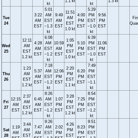
1.1 kt
1.3 kt
kt
kt
5:01
5:29
11:51
3:22
AM
9:49
4:00
PM
9:56
Tue
AM
Fir
AM
EST
AM
PM
EST
PM
24
EST
Quar
EST
−1.3
EST
EST
−1.0
EST
1.0 kt
kt
kt
6:08
6:39
12:11
1:05
4:28
AM
10:59
5:10
PM
11:06
Wed
AM
PM
AM
EST
AM
PM
EST
PM
25
EST
EST
EST
−1.2
EST
EST
−1.0
EST
1.2 kt
1.0 kt
kt
kt
7:18
7:49
1:23
2:20
5:37
AM
12:06
6:20
PM
Thu
AM
PM
AM
EST
PM
PM
EST
26
EST
EST
EST
−1.2
EST
EST
−1.1
1.2 kt
1.1 kt
kt
kt
8:26
8:54
2:37
3:28
12:15
6:45
AM
1:07
7:25
PM
Fri
AM
PM
AM
AM
EST
PM
PM
EST
27
EST
EST
EST
EST
−1.2
EST
EST
−1.2
1.2 kt
1.2 kt
kt
kt
9:26
9:51
3:44
4:26
1:19
7:47
AM
2:02
8:23
PM
Sat
AM
PM
AM
AM
EST
PM
PM
EST
28
EST
EST