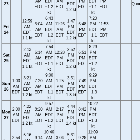
AM
EDT
AM
PM
EDT
PM
23
EDT
Quar
EDT
−1.2
EDT
EDT
−1.1
EDT
1.2 kt
kt
kt
6:43
7:20
12:59
1:47
5:04
AM
11:26
5:48
PM
11:53
Fri
AM
PM
AM
EDT
AM
PM
EDT
PM
24
EDT
EDT
EDT
−1.2
EDT
EDT
−1.1
EDT
1.1 kt
1.2 kt
kt
kt
7:54
8:29
2:13
2:52
6:14
AM
12:28
6:51
PM
Sat
AM
PM
AM
EDT
PM
PM
EDT
25
EDT
EDT
EDT
−1.1
EDT
EDT
−1.2
1.1 kt
1.2 kt
kt
kt
9:00
9:29
3:21
3:51
1:00
7:20
AM
1:25
7:49
PM
Sun
AM
PM
AM
AM
EDT
PM
PM
EDT
26
EDT
EDT
EDT
EDT
−1.1
EDT
EDT
−1.3
1.2 kt
1.3 kt
kt
kt
9:57
10:22
4:22
4:44
2:00
8:20
AM
2:17
8:42
PM
Mon
AM
PM
AM
AM
EDT
PM
PM
EDT
27
EDT
EDT
EDT
EDT
−1.2
EDT
EDT
−1.3
1.2 kt
1.4 kt
kt
kt
10:46
11:09
5:16
5:31
2:54
9:14
AM
3:04
9:28
PM