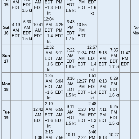
AM
AM
EDT
PM
PM
EDT
15
EDT
EDT
EDT
EDT
−1.3
EDT
EDT
−1.6
1.5 kt
1.6 kt
kt
kt
12:04
6:30
6:43
4:19
10:41
PM
4:25
10:55
Sat
AM
PM
Ne
AM
AM
EDT
PM
PM
16
EDT
EDT
Mo
EDT
EDT
−1.4
EDT
EDT
1.5 kt
1.7 kt
kt
12:32
12:57
7:22
7:35
AM
5:11
11:34
PM
5:18
11:47
Sun
AM
PM
EDT
AM
AM
EDT
PM
PM
17
EDT
EDT
−1.6
EDT
EDT
−1.4
EDT
EDT
1.6 kt
1.7 kt
kt
kt
1:25
1:51
8:16
8:29
AM
6:04
12:27
PM
6:13
Mon
AM
PM
EDT
AM
PM
EDT
PM
18
EDT
EDT
−1.6
EDT
EDT
−1.4
EDT
1.5 kt
1.6 kt
kt
kt
2:19
2:48
9:11
9:25
12:42
AM
6:59
1:23
PM
7:11
Tue
AM
PM
AM
EDT
AM
PM
EDT
PM
19
EDT
EDT
EDT
−1.6
EDT
EDT
−1.3
EDT
1.5 kt
1.5 kt
kt
kt
3:15
3:46
10:11
10:27
1:38
AM
7:56
2:22
PM
8:13