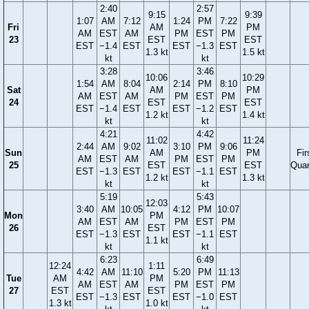
2:40
2:57
9:15
9:39
1:07
AM
7:12
1:24
PM
7:22
Fri
AM
PM
AM
EST
AM
PM
EST
PM
23
EST
EST
EST
−1.4
EST
EST
−1.3
EST
1.3 kt
1.5 kt
kt
kt
3:28
3:46
10:06
10:29
1:54
AM
8:04
2:14
PM
8:10
Sat
AM
PM
AM
EST
AM
PM
EST
PM
24
EST
EST
EST
−1.4
EST
EST
−1.2
EST
1.2 kt
1.4 kt
kt
kt
4:21
4:42
11:02
11:24
2:44
AM
9:02
3:10
PM
9:06
Sun
AM
PM
Fir
AM
EST
AM
PM
EST
PM
25
EST
EST
Quar
EST
−1.3
EST
EST
−1.1
EST
1.2 kt
1.3 kt
kt
kt
5:19
5:43
12:03
3:40
AM
10:05
4:12
PM
10:07
Mon
PM
AM
EST
AM
PM
EST
PM
26
EST
EST
−1.3
EST
EST
−1.1
EST
1.1 kt
kt
kt
6:23
6:49
12:24
1:11
4:42
AM
11:10
5:20
PM
11:13
Tue
AM
PM
AM
EST
AM
PM
EST
PM
27
EST
EST
EST
−1.3
EST
EST
−1.0
EST
1.3 kt
1.0 kt