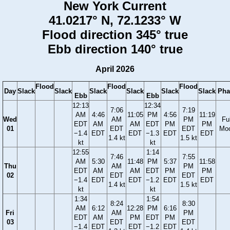
New York Current
41.0217° N, 72.1233° W
Flood direction 345° true
Ebb direction 140° true
April 2026
Flood
Flood
Flood
Day
Slack
Slack
Slack
Slack
Slack
Slack
Pha
Ebb
Ebb
12:13
12:34
7:06
7:19
AM
4:46
11:05
PM
4:56
11:19
Wed
AM
PM
Ful
EDT
AM
AM
EDT
PM
PM
01
EDT
EDT
Mo
−1.4
EDT
EDT
−1.3
EDT
EDT
1.4 kt
1.5 kt
kt
kt
12:55
1:14
7:46
7:55
AM
5:30
11:48
PM
5:37
11:58
Thu
AM
PM
EDT
AM
AM
EDT
PM
PM
02
EDT
EDT
−1.4
EDT
EDT
−1.2
EDT
EDT
1.4 kt
1.5 kt
kt
kt
1:34
1:54
8:24
8:30
AM
6:12
12:28
PM
6:16
Fri
AM
PM
EDT
AM
PM
EDT
PM
03
EDT
EDT
−1.4
EDT
EDT
−1.2
EDT