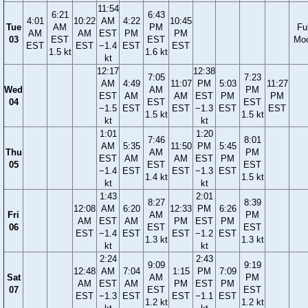
11:54
6:21
6:43
4:01
10:22
AM
4:22
10:45
Tue
AM
PM
Ful
AM
AM
EST
PM
PM
03
EST
EST
Mo
EST
EST
−1.4
EST
EST
1.5 kt
1.6 kt
kt
12:17
12:38
7:05
7:23
AM
4:49
11:07
PM
5:03
11:27
Wed
AM
PM
EST
AM
AM
EST
PM
PM
04
EST
EST
−1.5
EST
EST
−1.3
EST
EST
1.5 kt
1.5 kt
kt
kt
1:01
1:20
7:46
8:01
AM
5:35
11:50
PM
5:45
Thu
AM
PM
EST
AM
AM
EST
PM
05
EST
EST
−1.4
EST
EST
−1.3
EST
1.4 kt
1.5 kt
kt
kt
1:43
2:01
8:27
8:39
12:08
AM
6:20
12:33
PM
6:26
Fri
AM
PM
AM
EST
AM
PM
EST
PM
06
EST
EST
EST
−1.4
EST
EST
−1.2
EST
1.3 kt
1.3 kt
kt
kt
2:24
2:43
9:09
9:19
12:48
AM
7:04
1:15
PM
7:09
Sat
AM
PM
AM
EST
AM
PM
EST
PM
07
EST
EST
EST
−1.3
EST
EST
−1.1
EST
1.2 kt
1.2 kt