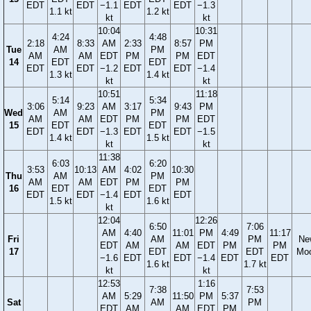
EDT
EDT
−1.1
EDT
EDT
−1.3
1.1 kt
1.2 kt
kt
kt
10:04
10:31
4:24
4:48
2:18
8:33
AM
2:33
8:57
PM
Tue
AM
PM
AM
AM
EDT
PM
PM
EDT
14
EDT
EDT
EDT
EDT
−1.2
EDT
EDT
−1.4
1.3 kt
1.4 kt
kt
kt
10:51
11:18
5:14
5:34
3:06
9:23
AM
3:17
9:43
PM
Wed
AM
PM
AM
AM
EDT
PM
PM
EDT
15
EDT
EDT
EDT
EDT
−1.3
EDT
EDT
−1.5
1.4 kt
1.5 kt
kt
kt
11:38
6:03
6:20
3:53
10:13
AM
4:02
10:30
Thu
AM
PM
AM
AM
EDT
PM
PM
16
EDT
EDT
EDT
EDT
−1.4
EDT
EDT
1.5 kt
1.6 kt
kt
12:04
12:26
6:50
7:06
AM
4:40
11:01
PM
4:49
11:17
Fri
AM
PM
Ne
EDT
AM
AM
EDT
PM
PM
17
EDT
EDT
Mo
−1.6
EDT
EDT
−1.4
EDT
EDT
1.6 kt
1.7 kt
kt
kt
12:53
1:16
7:38
7:53
AM
5:29
11:50
PM
5:37
Sat
AM
PM
EDT
AM
AM
EDT
PM