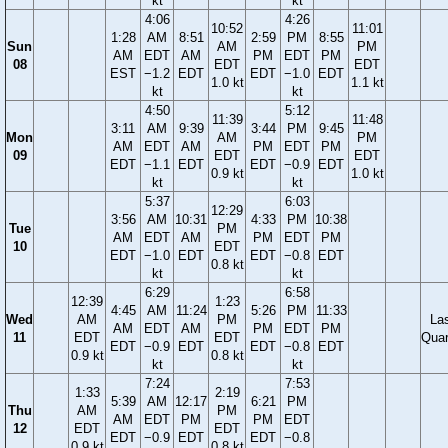
kt
kt
4:06
4:26
10:52
11:01
1:28
AM
8:51
2:59
PM
8:55
Sun
AM
PM
AM
EDT
AM
PM
EDT
PM
08
EDT
EDT
EST
−1.2
EDT
EDT
−1.0
EDT
1.0 kt
1.1 kt
kt
kt
4:50
5:12
11:39
11:48
3:11
AM
9:39
3:44
PM
9:45
Mon
AM
PM
AM
EDT
AM
PM
EDT
PM
09
EDT
EDT
EDT
−1.1
EDT
EDT
−0.9
EDT
0.9 kt
1.0 kt
kt
kt
5:37
6:03
12:29
3:56
AM
10:31
4:33
PM
10:38
Tue
PM
AM
EDT
AM
PM
EDT
PM
10
EDT
EDT
−1.0
EDT
EDT
−0.8
EDT
0.8 kt
kt
kt
6:29
6:58
12:39
1:23
4:45
AM
11:24
5:26
PM
11:33
Wed
AM
PM
La
AM
EDT
AM
PM
EDT
PM
11
EDT
EDT
Quar
EDT
−0.9
EDT
EDT
−0.8
EDT
0.9 kt
0.8 kt
kt
kt
7:24
7:53
1:33
2:19
5:39
AM
12:17
6:21
PM
Thu
AM
PM
AM
EDT
PM
PM
EDT
12
EDT
EDT
EDT
−0.9
EDT
EDT
−0.8
0.9 kt
0.8 kt