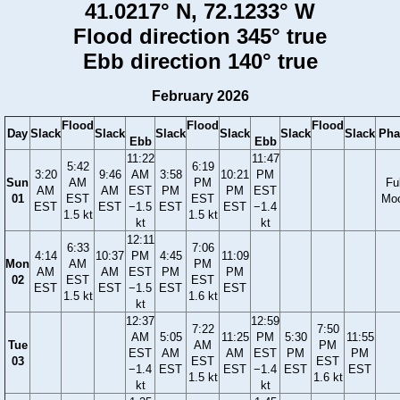
41.0217° N, 72.1233° W
Flood direction 345° true
Ebb direction 140° true
February 2026
Flood
Flood
Flood
Day
Slack
Slack
Slack
Slack
Slack
Slack
Pha
Ebb
Ebb
11:22
11:47
5:42
6:19
3:20
9:46
AM
3:58
10:21
PM
Sun
AM
PM
Ful
AM
AM
EST
PM
PM
EST
01
EST
EST
Mo
EST
EST
−1.5
EST
EST
−1.4
1.5 kt
1.5 kt
kt
kt
12:11
6:33
7:06
4:14
10:37
PM
4:45
11:09
Mon
AM
PM
AM
AM
EST
PM
PM
02
EST
EST
EST
EST
−1.5
EST
EST
1.5 kt
1.6 kt
kt
12:37
12:59
7:22
7:50
AM
5:05
11:25
PM
5:30
11:55
Tue
AM
PM
EST
AM
AM
EST
PM
PM
03
EST
EST
−1.4
EST
EST
−1.4
EST
EST
1.5 kt
1.6 kt
kt
kt