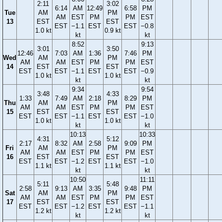
2:11
3:02
6:14
AM
12:49
6:58
PM
Tue
AM
PM
AM
EST
PM
PM
EST
13
EST
EST
EST
−1.1
EST
EST
−0.8
1.0 kt
0.9 kt
kt
kt
8:52
9:13
3:01
3:50
12:46
7:03
AM
1:36
7:46
PM
Wed
AM
PM
AM
AM
EST
PM
PM
EST
14
EST
EST
EST
EST
−1.1
EST
EST
−0.9
1.0 kt
1.0 kt
kt
kt
9:34
9:54
3:48
4:33
1:33
7:49
AM
2:18
8:29
PM
Thu
AM
PM
AM
AM
EST
PM
PM
EST
15
EST
EST
EST
EST
−1.1
EST
EST
−1.0
1.0 kt
1.0 kt
kt
kt
10:13
10:33
4:31
5:12
2:17
8:32
AM
2:58
9:09
PM
Fri
AM
PM
AM
AM
EST
PM
PM
EST
16
EST
EST
EST
EST
−1.2
EST
EST
−1.0
1.1 kt
1.1 kt
kt
kt
10:50
11:11
5:11
5:48
2:58
9:13
AM
3:35
9:48
PM
Sat
AM
PM
AM
AM
EST
PM
PM
EST
17
EST
EST
EST
EST
−1.2
EST
EST
−1.1
1.2 kt
1.2 kt
kt
kt