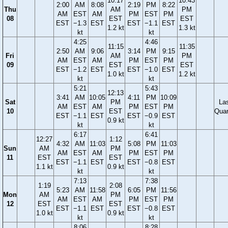
10:17
10:43
2:00
AM
8:08
2:19
PM
8:22
Thu
AM
PM
AM
EST
AM
PM
EST
PM
08
EST
EST
EST
−1.3
EST
EST
−1.1
EST
1.2 kt
1.3 kt
kt
kt
4:25
4:46
11:15
11:35
2:50
AM
9:06
3:14
PM
9:15
Fri
AM
PM
AM
EST
AM
PM
EST
PM
09
EST
EST
EST
−1.2
EST
EST
−1.0
EST
1.0 kt
1.2 kt
kt
kt
5:21
5:43
12:13
3:41
AM
10:05
4:11
PM
10:09
Sat
PM
La
AM
EST
AM
PM
EST
PM
10
EST
Quar
EST
−1.1
EST
EST
−0.9
EST
0.9 kt
kt
kt
6:17
6:41
12:27
1:12
4:32
AM
11:03
5:08
PM
11:03
Sun
AM
PM
AM
EST
AM
PM
EST
PM
11
EST
EST
EST
−1.1
EST
EST
−0.8
EST
1.1 kt
0.9 kt
kt
kt
7:13
7:38
1:19
2:08
5:23
AM
11:58
6:05
PM
11:56
Mon
AM
PM
AM
EST
AM
PM
EST
PM
12
EST
EST
EST
−1.1
EST
EST
−0.8
EST
1.0 kt
0.9 kt
kt
kt
8:06
8:28