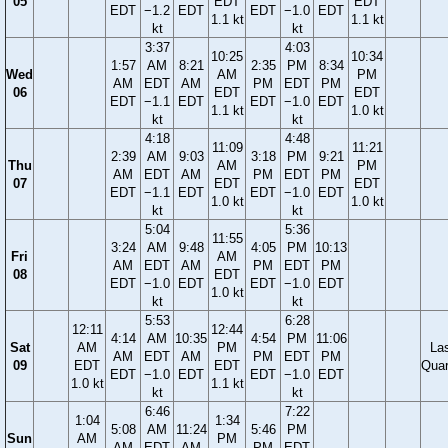
05
EDT
EDT
EDT
−1.2
EDT
EDT
−1.0
EDT
1.1 kt
1.1 kt
kt
kt
3:37
4:03
10:25
10:34
1:57
AM
8:21
2:35
PM
8:34
Wed
AM
PM
AM
EDT
AM
PM
EDT
PM
06
EDT
EDT
EDT
−1.1
EDT
EDT
−1.0
EDT
1.1 kt
1.0 kt
kt
kt
4:18
4:48
11:09
11:21
2:39
AM
9:03
3:18
PM
9:21
Thu
AM
PM
AM
EDT
AM
PM
EDT
PM
07
EDT
EDT
EDT
−1.1
EDT
EDT
−1.0
EDT
1.0 kt
1.0 kt
kt
kt
5:04
5:36
11:55
3:24
AM
9:48
4:05
PM
10:13
Fri
AM
AM
EDT
AM
PM
EDT
PM
08
EDT
EDT
−1.0
EDT
EDT
−1.0
EDT
1.0 kt
kt
kt
5:53
6:28
12:11
12:44
4:14
AM
10:35
4:54
PM
11:06
Sat
AM
PM
La
AM
EDT
AM
PM
EDT
PM
09
EDT
EDT
Quar
EDT
−1.0
EDT
EDT
−1.0
EDT
1.0 kt
1.1 kt
kt
kt
6:46
7:22
1:04
1:34
5:08
AM
11:24
5:46
PM
Sun
AM
PM
AM
EDT
AM
PM
EDT