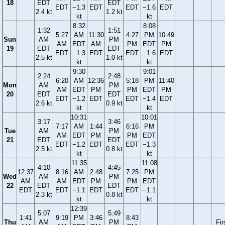
18
EDT
EDT
EDT
−1.3
EDT
EDT
−1.6
EDT
2.4 kt
1.2 kt
kt
kt
8:32
8:08
1:32
1:51
5:27
AM
11:30
4:27
PM
10:49
Sun
AM
PM
AM
EDT
AM
PM
EDT
PM
19
EDT
EDT
EDT
−1.3
EDT
EDT
−1.6
EDT
2.5 kt
1.0 kt
kt
kt
9:30
9:01
2:24
2:48
6:20
AM
12:36
5:18
PM
11:40
Mon
AM
PM
AM
EDT
PM
PM
EDT
PM
20
EDT
EDT
EDT
−1.2
EDT
EDT
−1.4
EDT
2.6 kt
0.9 kt
kt
kt
10:31
10:01
3:17
3:46
7:17
AM
1:44
6:16
PM
Tue
AM
PM
AM
EDT
PM
PM
EDT
21
EDT
EDT
EDT
−1.2
EDT
EDT
−1.3
2.5 kt
0.8 kt
kt
kt
11:35
11:08
4:10
4:45
12:37
8:16
AM
2:48
7:25
PM
Wed
AM
PM
AM
AM
EDT
PM
PM
EDT
22
EDT
EDT
EDT
EDT
−1.1
EDT
EDT
−1.1
2.3 kt
0.8 kt
kt
kt
12:39
5:07
5:49
1:41
9:19
PM
3:46
8:43
Thu
AM
PM
Fir