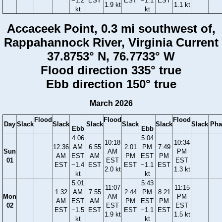
−1.2
EST
EST
−1.1
EST
1.9 kt
1.1 kt
kt
kt
Accaceek Point, 0.3 mi southwest of,
Rappahannock River, Virginia Current
37.8753° N, 76.7733° W
Flood direction 335° true
Ebb direction 150° true
March 2026
Flood
Flood
Flood
Day
Slack
Slack
Slack
Slack
Slack
Slack
Pha
Ebb
Ebb
4:06
5:04
10:18
10:34
12:36
AM
6:55
2:01
PM
7:49
Sun
AM
PM
AM
EST
AM
PM
EST
PM
01
EST
EST
EST
−1.4
EST
EST
−1.1
EST
2.0 kt
1.3 kt
kt
kt
5:01
5:43
11:07
11:15
1:32
AM
7:55
2:44
PM
8:21
Mon
AM
PM
AM
EST
AM
PM
EST
PM
02
EST
EST
EST
−1.5
EST
EST
−1.1
EST
1.9 kt
1.5 kt
kt
kt