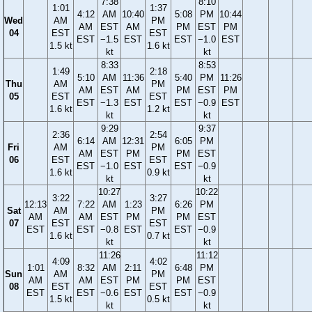
7:38
8:10
1:01
1:37
4:12
AM
10:40
5:08
PM
10:44
Wed
AM
PM
AM
EST
AM
PM
EST
PM
04
EST
EST
EST
−1.5
EST
EST
−1.0
EST
1.5 kt
1.6 kt
kt
kt
8:33
8:53
1:49
2:18
5:10
AM
11:36
5:40
PM
11:26
Thu
AM
PM
AM
EST
AM
PM
EST
PM
05
EST
EST
EST
−1.3
EST
EST
−0.9
EST
1.6 kt
1.2 kt
kt
kt
9:29
9:37
2:36
2:54
6:14
AM
12:31
6:05
PM
Fri
AM
PM
AM
EST
PM
PM
EST
06
EST
EST
EST
−1.0
EST
EST
−0.9
1.6 kt
0.9 kt
kt
kt
10:27
10:22
3:22
3:27
12:13
7:22
AM
1:23
6:26
PM
Sat
AM
PM
AM
AM
EST
PM
PM
EST
07
EST
EST
EST
EST
−0.8
EST
EST
−0.9
1.6 kt
0.7 kt
kt
kt
11:26
11:12
4:09
4:02
1:01
8:32
AM
2:11
6:48
PM
Sun
AM
PM
AM
AM
EST
PM
PM
EST
08
EST
EST
EST
EST
−0.6
EST
EST
−0.9
1.5 kt
0.5 kt
kt
kt