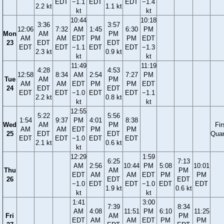
EDT
−1.1
EDT
EDT
−1.4
2.2 kt
1.1 kt
kt
kt
10:44
10:18
3:36
3:57
12:06
7:32
AM
1:45
6:30
PM
Mon
AM
PM
AM
AM
EDT
PM
PM
EDT
23
EDT
EDT
EDT
EDT
−1.1
EDT
EDT
−1.3
2.3 kt
0.9 kt
kt
kt
11:49
11:19
4:28
4:53
12:58
8:34
AM
2:54
7:27
PM
Tue
AM
PM
AM
AM
EDT
PM
PM
EDT
24
EDT
EDT
EDT
EDT
−1.0
EDT
EDT
−1.1
2.2 kt
0.8 kt
kt
kt
12:55
5:22
5:56
1:54
9:37
PM
4:01
8:38
Wed
AM
PM
Fir
AM
AM
EDT
PM
PM
25
EDT
EDT
Quar
EDT
EDT
−1.0
EDT
EDT
2.1 kt
0.6 kt
kt
12:29
1:59
6:25
7:13
AM
2:56
10:44
PM
5:08
10:01
Thu
AM
PM
EDT
AM
AM
EDT
PM
PM
26
EDT
EDT
−1.0
EDT
EDT
−1.0
EDT
EDT
1.9 kt
0.6 kt
kt
kt
1:41
3:00
7:39
8:34
AM
4:08
11:51
PM
6:10
11:25
Fri
AM
PM
EDT
AM
AM
EDT
PM
PM