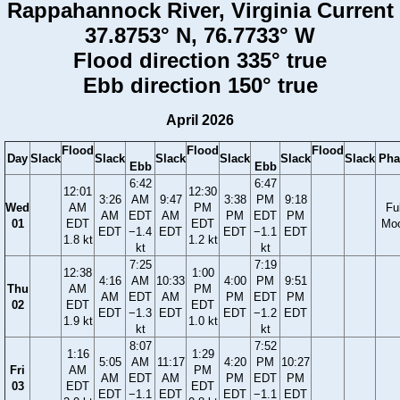
Rappahannock River, Virginia Current
37.8753° N, 76.7733° W
Flood direction 335° true
Ebb direction 150° true
April 2026
Flood
Flood
Flood
Day
Slack
Slack
Slack
Slack
Slack
Slack
Pha
Ebb
Ebb
6:42
6:47
12:01
12:30
3:26
AM
9:47
3:38
PM
9:18
Wed
AM
PM
Ful
AM
EDT
AM
PM
EDT
PM
01
EDT
EDT
Mo
EDT
−1.4
EDT
EDT
−1.1
EDT
1.8 kt
1.2 kt
kt
kt
7:25
7:19
12:38
1:00
4:16
AM
10:33
4:00
PM
9:51
Thu
AM
PM
AM
EDT
AM
PM
EDT
PM
02
EDT
EDT
EDT
−1.3
EDT
EDT
−1.2
EDT
1.9 kt
1.0 kt
kt
kt
8:07
7:52
1:16
1:29
5:05
AM
11:17
4:20
PM
10:27
Fri
AM
PM
AM
EDT
AM
PM
EDT
PM
03
EDT
EDT
EDT
−1.1
EDT
EDT
−1.1
EDT