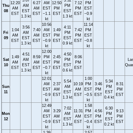
3:07
3:32
12:20
6:27
AM
12:50
7:12
PM
Thu
AM
PM
AM
AM
EST
PM
PM
EST
08
EST
EST
EST
EST
−1.1
EST
EST
−0.9
1.3 kt
1.3 kt
kt
kt
10:56
11:14
3:56
4:11
1:04
7:40
AM
1:49
7:42
PM
Fri
AM
PM
AM
AM
EST
PM
PM
EST
09
EST
EST
EST
EST
−0.9
EST
EST
−0.8
1.3 kt
0.9 kt
kt
kt
12:00
4:51
4:50
1:49
8:59
PM
2:45
8:06
Sat
AM
PM
La
AM
AM
EST
PM
PM
10
EST
EST
Quar
EST
EST
−0.7
EST
EST
1.3 kt
0.6 kt
kt
12:01
1:00
5:54
5:34
AM
2:37
10:19
PM
3:46
8:31
Sun
AM
PM
EST
AM
AM
EST
PM
PM
11
EST
EST
−0.9
EST
EST
−0.5
EST
EST
1.3 kt
0.4 kt
kt
kt
12:49
1:58
7:02
6:30
AM
3:29
11:31
PM
4:56
9:13
Mon
AM
PM
EST
AM
AM
EST
PM
PM
12
EST
EST
−0.9
EST
EST
−0.4
EST
EST
1.3 kt
0.2 kt
kt
kt
1:39
2:57