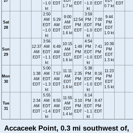
27
EDT
EDT
−1.0
EDT
EDT
−1.0
EDT
EDT
1.7 kt
0.7 kt
kt
kt
2:50
3:59
9:00
9:44
AM
5:29
12:54
PM
7:00
Sat
AM
PM
EDT
AM
PM
EDT
PM
28
EDT
EDT
−1.0
EDT
EDT
−1.0
EDT
1.6 kt
1.0 kt
kt
kt
3:56
4:54
10:15
10:39
12:37
AM
6:49
1:49
PM
7:41
Sun
AM
PM
AM
EDT
AM
PM
EDT
PM
29
EDT
EDT
EDT
−1.1
EDT
EDT
−1.0
EDT
1.6 kt
1.3 kt
kt
kt
5:00
5:38
11:11
11:23
1:38
AM
7:57
2:35
PM
8:16
Mon
AM
PM
AM
EDT
AM
PM
EDT
PM
30
EDT
EDT
EDT
−1.3
EDT
EDT
−1.0
EDT
1.6 kt
1.5 kt
kt
kt
5:55
6:14
11:55
2:34
AM
8:55
3:10
PM
8:47
Tue
AM
AM
EDT
AM
PM
EDT
PM
31
EDT
EDT
−1.4
EDT
EDT
−1.1
EDT
1.4 kt
kt
kt
Accaceek Point, 0.3 mi southwest of,