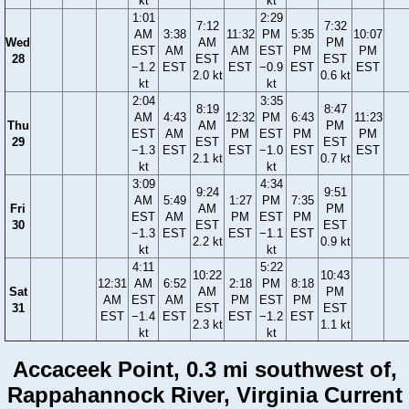
kt
kt
1:01
2:29
7:12
7:32
AM
3:38
11:32
PM
5:35
10:07
Wed
AM
PM
EST
AM
AM
EST
PM
PM
28
EST
EST
−1.2
EST
EST
−0.9
EST
EST
2.0 kt
0.6 kt
kt
kt
2:04
3:35
8:19
8:47
AM
4:43
12:32
PM
6:43
11:23
Thu
AM
PM
EST
AM
PM
EST
PM
PM
29
EST
EST
−1.3
EST
EST
−1.0
EST
EST
2.1 kt
0.7 kt
kt
kt
3:09
4:34
9:24
9:51
AM
5:49
1:27
PM
7:35
Fri
AM
PM
EST
AM
PM
EST
PM
30
EST
EST
−1.3
EST
EST
−1.1
EST
2.2 kt
0.9 kt
kt
kt
4:11
5:22
10:22
10:43
12:31
AM
6:52
2:18
PM
8:18
Sat
AM
PM
AM
EST
AM
PM
EST
PM
31
EST
EST
EST
−1.4
EST
EST
−1.2
EST
2.3 kt
1.1 kt
kt
kt
Accaceek Point, 0.3 mi southwest of,
Rappahannock River, Virginia Current