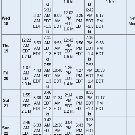
1.6 kt
1.5 kt
kt
kt
6:31
6:42
12:02
3:07
AM
9:09
3:25
PM
9:17
Wed
PM
Ne
AM
EDT
AM
PM
EDT
PM
18
EDT
Mo
EDT
−1.3
EDT
EDT
−1.3
EDT
1.6 kt
kt
kt
7:11
7:16
12:22
12:42
3:53
AM
9:53
3:56
PM
9:53
Thu
AM
PM
AM
EDT
AM
PM
EDT
PM
19
EDT
EDT
EDT
−1.3
EDT
EDT
−1.4
EDT
1.7 kt
1.6 kt
kt
kt
7:55
7:53
1:07
1:26
4:43
AM
10:40
4:27
PM
10:33
Fri
AM
PM
AM
EDT
AM
PM
EDT
PM
20
EDT
EDT
EDT
−1.3
EDT
EDT
−1.4
EDT
2.0 kt
1.4 kt
kt
kt
8:46
8:35
1:55
2:14
5:36
AM
11:34
5:03
PM
11:17
Sat
AM
PM
AM
EDT
AM
PM
EDT
PM
21
EDT
EDT
EDT
−1.2
EDT
EDT
−1.4
EDT
2.1 kt
1.2 kt
kt
kt
9:42
9:23
2:46
3:04
6:33
AM
12:36
5:43
PM
Sun
AM
PM
AM
EDT
PM
PM
EDT
22
EDT
EDT