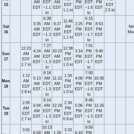
AM
EDT
AM
PM
EDT
PM
15
EDT
EDT
EDT
−1.1
EDT
EDT
−1.6
EDT
1.1 kt
2.5 kt
kt
kt
6:38
6:15
11:46
3:35
AM
9:27
2:25
PM
8:53
Sat
AM
Ne
AM
EDT
AM
PM
EDT
PM
16
EDT
Mo
EDT
−1.3
EDT
EDT
−1.7
EDT
1.1 kt
kt
kt
7:27
7:01
12:23
12:38
4:24
AM
10:23
3:14
PM
9:40
Sun
AM
PM
AM
EDT
AM
PM
EDT
PM
17
EDT
EDT
EDT
−1.3
EDT
EDT
−1.7
EDT
2.7 kt
1.0 kt
kt
kt
8:18
7:50
1:12
1:34
5:13
AM
11:22
4:08
PM
10:30
Mon
AM
PM
AM
EDT
AM
PM
EDT
PM
18
EDT
EDT
EDT
−1.3
EDT
EDT
−1.6
EDT
2.8 kt
1.0 kt
kt
kt
9:14
8:46
2:05
2:34
6:04
AM
12:24
5:06
PM
11:26
Tue
AM
PM
AM
EDT
PM
PM
EDT
PM
19
EDT
EDT
EDT
−1.3
EDT
EDT
−1.5
EDT
2.7 kt
0.9 kt
kt
kt
10:13
9:50
3:01
3:33
6:59
AM
1:26
6:10
PM