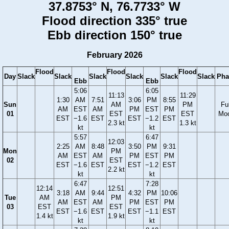
37.8753° N, 76.7733° W
Flood direction 335° true
Ebb direction 150° true
February 2026
Flood
Flood
Flood
Day
Slack
Slack
Slack
Slack
Slack
Slack
Pha
Ebb
Ebb
5:06
6:05
11:13
11:29
1:30
AM
7:51
3:06
PM
8:55
Sun
AM
PM
Ful
AM
EST
AM
PM
EST
PM
01
EST
EST
Mo
EST
−1.6
EST
EST
−1.2
EST
2.3 kt
1.3 kt
kt
kt
5:57
6:47
12:03
2:25
AM
8:48
3:50
PM
9:31
Mon
PM
AM
EST
AM
PM
EST
PM
02
EST
EST
−1.6
EST
EST
−1.2
EST
2.2 kt
kt
kt
6:47
7:28
12:14
12:51
3:18
AM
9:44
4:32
PM
10:06
Tue
AM
PM
AM
EST
AM
PM
EST
PM
03
EST
EST
EST
−1.6
EST
EST
−1.1
EST
1.4 kt
1.9 kt
kt
kt