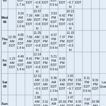
05
EDT
EDT
EDT
−0.8
EDT
EDT
−0.7
EDT
1.7 kt
0.5 kt
kt
kt
10:37
10:21
3:24
3:53
7:16
AM
1:55
6:42
PM
Wed
AM
PM
AM
EDT
PM
PM
EDT
06
EDT
EDT
EDT
−0.8
EDT
EDT
−0.6
1.5 kt
0.6 kt
kt
kt
11:25
11:15
4:05
4:37
12:35
7:56
AM
2:39
7:37
PM
Thu
AM
PM
AM
AM
EDT
PM
PM
EDT
07
EDT
EDT
EDT
EDT
−0.8
EDT
EDT
−0.5
1.4 kt
0.6 kt
kt
kt
12:14
4:49
5:21
1:23
8:41
PM
3:18
8:32
Fri
AM
PM
AM
AM
EDT
PM
PM
08
EDT
EDT
EDT
EDT
−0.8
EDT
EDT
1.4 kt
0.6 kt
kt
12:11
1:02
5:36
6:11
AM
2:15
9:28
PM
3:55
9:31
Sat
AM
PM
La
EDT
AM
AM
EDT
PM
PM
09
EDT
EDT
Quar
−0.5
EDT
EDT
−0.7
EDT
EDT
1.3 kt
0.6 kt
kt
kt
1:08
1:47
6:29
7:07
AM
3:11
10:16
PM
4:33
10:38
Sun
AM
PM
EDT
AM
AM
EDT
PM
PM