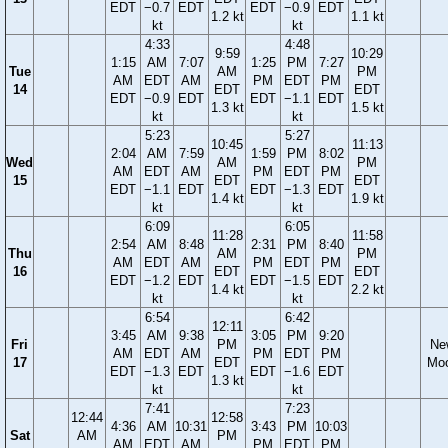
EDT
−0.7
EDT
EDT
−0.9
EDT
1.2 kt
1.1 kt
kt
kt
4:33
4:48
9:59
10:29
1:15
AM
7:07
1:25
PM
7:27
Tue
AM
PM
AM
EDT
AM
PM
EDT
PM
14
EDT
EDT
EDT
−0.9
EDT
EDT
−1.1
EDT
1.3 kt
1.5 kt
kt
kt
5:23
5:27
10:45
11:13
2:04
AM
7:59
1:59
PM
8:02
Wed
AM
PM
AM
EDT
AM
PM
EDT
PM
15
EDT
EDT
EDT
−1.1
EDT
EDT
−1.3
EDT
1.4 kt
1.9 kt
kt
kt
6:09
6:05
11:28
11:58
2:54
AM
8:48
2:31
PM
8:40
Thu
AM
PM
AM
EDT
AM
PM
EDT
PM
16
EDT
EDT
EDT
−1.2
EDT
EDT
−1.5
EDT
1.4 kt
2.2 kt
kt
kt
6:54
6:42
12:11
3:45
AM
9:38
3:05
PM
9:20
Fri
PM
Ne
AM
EDT
AM
PM
EDT
PM
17
EDT
Mo
EDT
−1.3
EDT
EDT
−1.6
EDT
1.3 kt
kt
kt
7:41
7:23
12:44
12:58
4:36
AM
10:31
3:43
PM
10:03
Sat
AM
PM
AM
EDT
AM
PM
EDT
PM