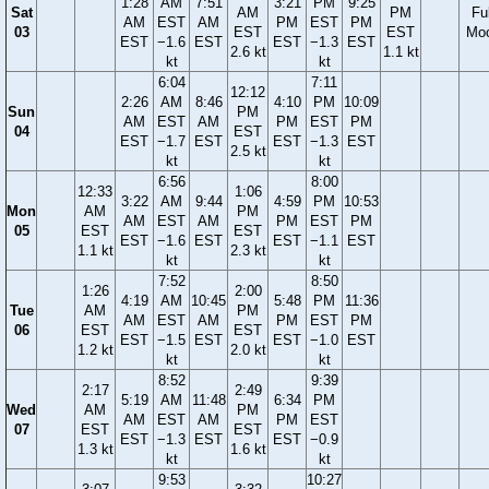
1:28
AM
7:51
3:21
PM
9:25
Sat
AM
PM
Ful
AM
EST
AM
PM
EST
PM
03
EST
EST
Mo
EST
−1.6
EST
EST
−1.3
EST
2.6 kt
1.1 kt
kt
kt
6:04
7:11
12:12
2:26
AM
8:46
4:10
PM
10:09
Sun
PM
AM
EST
AM
PM
EST
PM
04
EST
EST
−1.7
EST
EST
−1.3
EST
2.5 kt
kt
kt
6:56
8:00
12:33
1:06
3:22
AM
9:44
4:59
PM
10:53
Mon
AM
PM
AM
EST
AM
PM
EST
PM
05
EST
EST
EST
−1.6
EST
EST
−1.1
EST
1.1 kt
2.3 kt
kt
kt
7:52
8:50
1:26
2:00
4:19
AM
10:45
5:48
PM
11:36
Tue
AM
PM
AM
EST
AM
PM
EST
PM
06
EST
EST
EST
−1.5
EST
EST
−1.0
EST
1.2 kt
2.0 kt
kt
kt
8:52
9:39
2:17
2:49
5:19
AM
11:48
6:34
PM
Wed
AM
PM
AM
EST
AM
PM
EST
07
EST
EST
EST
−1.3
EST
EST
−0.9
1.3 kt
1.6 kt
kt
kt
9:53
10:27