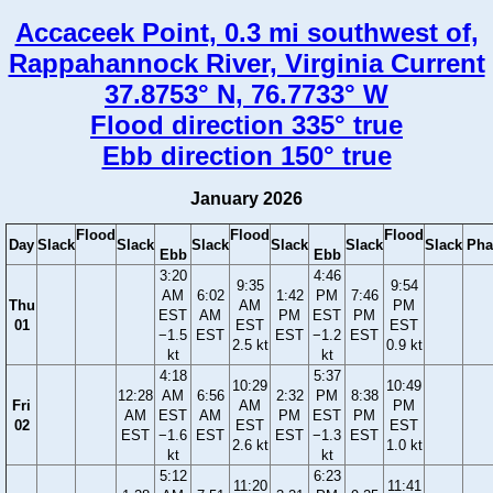
Accaceek Point, 0.3 mi southwest of,
Rappahannock River, Virginia Current
37.8753° N, 76.7733° W
Flood direction 335° true
Ebb direction 150° true
January 2026
Flood
Flood
Flood
Day
Slack
Slack
Slack
Slack
Slack
Slack
Pha
Ebb
Ebb
3:20
4:46
9:35
9:54
AM
6:02
1:42
PM
7:46
Thu
AM
PM
EST
AM
PM
EST
PM
01
EST
EST
−1.5
EST
EST
−1.2
EST
2.5 kt
0.9 kt
kt
kt
4:18
5:37
10:29
10:49
12:28
AM
6:56
2:32
PM
8:38
Fri
AM
PM
AM
EST
AM
PM
EST
PM
02
EST
EST
EST
−1.6
EST
EST
−1.3
EST
2.6 kt
1.0 kt
kt
kt
5:12
6:23
11:20
11:41