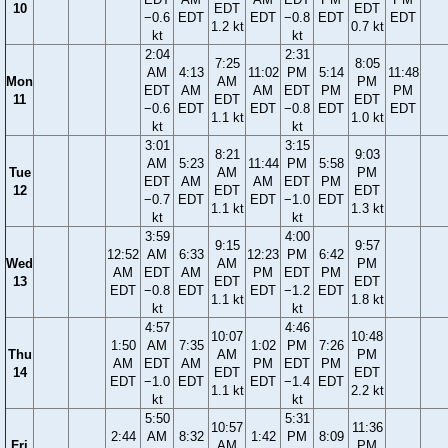
10
EDT
EDT
−0.6
EDT
EDT
−0.8
EDT
EDT
1.2 kt
0.7 kt
kt
kt
2:04
2:31
7:25
8:05
AM
4:13
11:02
PM
5:14
11:48
Mon
AM
PM
EDT
AM
AM
EDT
PM
PM
11
EDT
EDT
−0.6
EDT
EDT
−0.8
EDT
EDT
1.1 kt
1.0 kt
kt
kt
3:01
3:15
8:21
9:03
AM
5:23
11:44
PM
5:58
Tue
AM
PM
EDT
AM
AM
EDT
PM
12
EDT
EDT
−0.7
EDT
EDT
−1.0
EDT
1.1 kt
1.3 kt
kt
kt
3:59
4:00
9:15
9:57
12:52
AM
6:33
12:23
PM
6:42
Wed
AM
PM
AM
EDT
AM
PM
EDT
PM
13
EDT
EDT
EDT
−0.8
EDT
EDT
−1.2
EDT
1.1 kt
1.8 kt
kt
kt
4:57
4:46
10:07
10:48
1:50
AM
7:35
1:02
PM
7:26
Thu
AM
PM
AM
EDT
AM
PM
EDT
PM
14
EDT
EDT
EDT
−1.0
EDT
EDT
−1.4
EDT
1.1 kt
2.2 kt
kt
kt
5:50
5:31
10:57
11:36
2:44
AM
8:32
1:42
PM
8:09
Fri
AM
PM