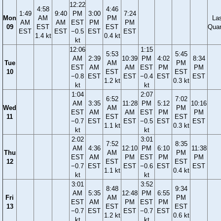
12:22
4:58
4:46
1:49
9:40
PM
3:00
7:24
Mon
AM
PM
La
AM
AM
EST
PM
PM
09
EST
EST
Quar
EST
EST
−0.5
EST
EST
1.4 kt
0.4 kt
kt
12:06
1:15
5:53
5:45
AM
2:39
10:39
PM
4:02
8:34
Tue
AM
PM
EST
AM
AM
EST
PM
PM
10
EST
EST
−0.8
EST
EST
−0.4
EST
EST
1.2 kt
0.3 kt
kt
kt
1:04
2:07
6:52
7:02
AM
3:35
11:28
PM
5:12
10:16
Wed
AM
PM
EST
AM
AM
EST
PM
PM
11
EST
EST
−0.7
EST
EST
−0.5
EST
EST
1.1 kt
0.3 kt
kt
kt
2:02
3:01
7:52
8:35
AM
4:36
12:10
PM
6:10
11:38
Thu
AM
PM
EST
AM
PM
EST
PM
PM
12
EST
EST
−0.7
EST
EST
−0.6
EST
EST
1.1 kt
0.4 kt
kt
kt
3:01
3:52
8:48
9:34
AM
5:35
12:48
PM
6:55
Fri
AM
PM
EST
AM
PM
EST
PM
13
EST
EST
−0.7
EST
EST
−0.7
EST
1.2 kt
0.6 kt
kt
kt