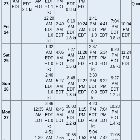
AM
AM
EDT
PM
PM
23
EDT
EDT
Quar
EDT
EDT
−1.1
EDT
EDT
2.1 kt
0.8 kt
kt
12:20
1:41
6:10
7:04
AM
2:49
10:24
PM
4:41
10:04
Fri
AM
PM
EDT
AM
AM
EDT
PM
PM
24
EDT
EDT
−1.0
EDT
EDT
−1.0
EDT
EDT
1.8 kt
0.8 kt
kt
kt
1:32
2:37
7:27
8:20
AM
4:05
11:28
PM
5:34
11:24
Sat
AM
PM
EDT
AM
AM
EDT
PM
PM
25
EDT
EDT
−1.0
EDT
EDT
−1.0
EDT
EDT
1.5 kt
0.9 kt
kt
kt
2:40
3:30
8:48
9:27
AM
5:27
12:27
PM
6:22
Sun
AM
PM
EDT
AM
PM
EDT
PM
26
EDT
EDT
−1.0
EDT
EDT
−0.9
EDT
1.3 kt
1.2 kt
kt
kt
3:46
4:20
10:00
10:23
12:35
AM
6:46
1:15
PM
7:04
Mon
AM
PM
AM
EDT
AM
PM
EDT
PM
27
EDT
EDT
EDT
−1.0
EDT
EDT
−0.9
EDT
1.2 kt
1.4 kt
kt
kt
4:51
5:04
10:55
11:08
1:39
AM
7:55
1:53
PM
7:42