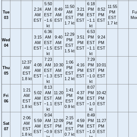
5:50
6:18
11:50
11:55
2:24
AM
8:49
3:21
PM
8:52
Tue
AM
PM
Ful
AM
EST
AM
PM
EST
PM
03
EST
EST
Mo
EST
−1.6
EST
EST
−1.1
EST
1.7 kt
1.7 kt
kt
kt
6:36
6:53
12:29
3:15
AM
9:40
3:51
PM
9:24
Wed
PM
AM
EST
AM
PM
EST
PM
04
EST
EST
−1.5
EST
EST
−1.1
EST
1.5 kt
kt
kt
7:23
7:29
12:37
1:06
4:08
AM
10:30
4:16
PM
10:01
Thu
AM
PM
AM
EST
AM
PM
EST
PM
05
EST
EST
EST
−1.3
EST
EST
−1.0
EST
1.8 kt
1.2 kt
kt
kt
8:13
8:07
1:21
1:41
5:02
AM
11:20
4:37
PM
10:42
Fri
AM
PM
AM
EST
AM
PM
EST
PM
06
EST
EST
EST
−1.1
EST
EST
−1.0
EST
1.8 kt
0.9 kt
kt
kt
9:04
8:49
2:06
2:15
5:59
AM
12:09
4:59
PM
11:27
Sat
AM
PM
AM
EST
PM
PM
EST
PM
07
EST
EST
EST
−0.9
EST
EST
−1.0
EST
1.8 kt
0.7 kt