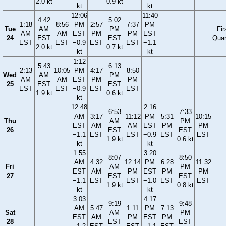
2.0 kt
0.9 kt
kt
kt
12:06
11:40
4:42
5:02
1:18
8:56
PM
2:57
7:37
PM
Tue
AM
PM
Fir
AM
AM
EST
PM
PM
EST
24
EST
EST
Quar
EST
EST
−0.9
EST
EST
−1.1
2.0 kt
0.7 kt
kt
kt
1:12
5:43
6:13
2:13
10:05
PM
4:17
8:50
Wed
AM
PM
AM
AM
EST
PM
PM
25
EST
EST
EST
EST
−0.9
EST
EST
1.9 kt
0.6 kt
kt
12:48
2:16
6:53
7:33
AM
3:17
11:12
PM
5:31
10:15
Thu
AM
PM
EST
AM
AM
EST
PM
PM
26
EST
EST
−1.1
EST
EST
−0.9
EST
EST
1.9 kt
0.6 kt
kt
kt
1:55
3:20
8:07
8:50
AM
4:32
12:14
PM
6:28
11:32
Fri
AM
PM
EST
AM
PM
EST
PM
PM
27
EST
EST
−1.1
EST
EST
−1.0
EST
EST
1.9 kt
0.8 kt
kt
kt
3:03
4:17
9:19
9:48
AM
5:47
1:11
PM
7:13
Sat
AM
PM
EST
AM
PM
EST
PM
28
EST
EST