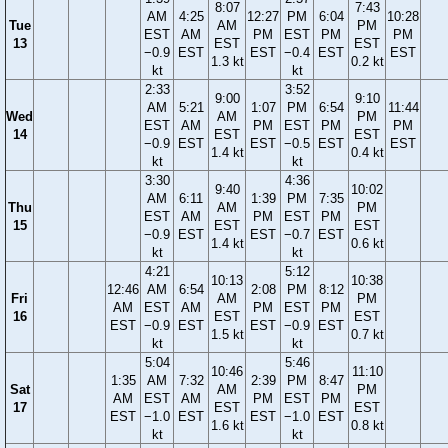
8:07
7:43
AM
4:25
12:27
PM
6:04
10:28
Tue
AM
PM
EST
AM
PM
EST
PM
PM
13
EST
EST
−0.9
EST
EST
−0.4
EST
EST
1.3 kt
0.2 kt
kt
kt
2:33
3:52
9:00
9:10
AM
5:21
1:07
PM
6:54
11:44
Wed
AM
PM
EST
AM
PM
EST
PM
PM
14
EST
EST
−0.9
EST
EST
−0.5
EST
EST
1.4 kt
0.4 kt
kt
kt
3:30
4:36
9:40
10:02
AM
6:11
1:39
PM
7:35
Thu
AM
PM
EST
AM
PM
EST
PM
15
EST
EST
−0.9
EST
EST
−0.7
EST
1.4 kt
0.6 kt
kt
kt
4:21
5:12
10:13
10:38
12:46
AM
6:54
2:08
PM
8:12
Fri
AM
PM
AM
EST
AM
PM
EST
PM
16
EST
EST
EST
−0.9
EST
EST
−0.9
EST
1.5 kt
0.7 kt
kt
kt
5:04
5:46
10:46
11:10
1:35
AM
7:32
2:39
PM
8:47
Sat
AM
PM
AM
EST
AM
PM
EST
PM
17
EST
EST
EST
−1.0
EST
EST
−1.0
EST
1.6 kt
0.8 kt
kt
kt