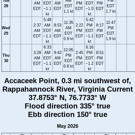
Tue
AM
PM
AM
EDT
AM
PM
EDT
PM
28
EDT
EDT
EDT
−1.1
EDT
EDT
−1.0
EDT
1.1 kt
1.7 kt
kt
kt
5:48
5:42
11:35
11:47
2:37
AM
8:53
2:22
PM
8:17
Wed
AM
PM
AM
EDT
AM
PM
EDT
PM
29
EDT
EDT
EDT
−1.1
EDT
EDT
−1.1
EDT
0.9 kt
1.9 kt
kt
kt
6:33
6:16
12:05
3:29
AM
9:42
2:45
PM
8:51
Thu
PM
AM
EDT
AM
PM
EDT
PM
30
EDT
EDT
−1.1
EDT
EDT
−1.2
EDT
0.8 kt
kt
kt
Accaceek Point, 0.3 mi southwest of,
Rappahannock River, Virginia Current
37.8753° N, 76.7733° W
Flood direction 335° true
Ebb direction 150° true
May 2026