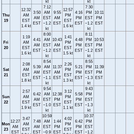
kt
kt
7:12
7:30
12:32
12:57
3:50
AM
9:55
4:16
PM
10:11
Thu
AM
PM
AM
EST
AM
PM
EST
PM
19
EST
EST
EST
−1.2
EST
EST
−1.2
EST
1.4 kt
1.6 kt
kt
kt
8:00
8:11
1:19
1:41
4:41
AM
10:43
4:48
PM
10:53
Fri
AM
PM
AM
EST
AM
PM
EST
PM
20
EST
EST
EST
−1.2
EST
EST
−1.2
EST
1.6 kt
1.5 kt
kt
kt
8:54
8:55
2:08
2:26
5:39
AM
11:37
5:21
PM
11:39
Sat
AM
PM
AM
EST
AM
PM
EST
PM
21
EST
EST
EST
−1.1
EST
EST
−1.3
EST
1.8 kt
1.3 kt
kt
kt
9:54
9:43
2:57
3:12
6:42
AM
12:38
5:58
PM
Sun
AM
PM
AM
EST
PM
PM
EST
22
EST
EST
EST
−1.0
EST
EST
−1.3
1.9 kt
1.1 kt
kt
kt
10:59
10:37
3:47
4:02
12:27
7:48
AM
1:44
6:42
PM
Mon
AM
PM
AM
AM
EST
PM
PM
EST
23
EST
EST
EST
EST
−0.9
EST
EST
−1.2