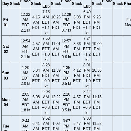
Flood
Flood
Flood
Day
Slack
Slack
Slack
Slack
Slack
Slack
Pha
Ebb
Ebb
7:13
6:49
12:22
12:29
4:15
AM
10:23
3:08
PM
9:25
Fri
AM
PM
Ful
AM
EDT
AM
PM
EDT
PM
01
EDT
EDT
Mo
EDT
−1.1
EDT
EDT
−1.2
EDT
2.1 kt
0.7 kt
kt
kt
7:50
7:24
12:54
12:57
4:57
AM
11:01
3:36
PM
10:00
Sat
AM
PM
AM
EDT
AM
PM
EDT
PM
02
EDT
EDT
EDT
−1.0
EDT
EDT
−1.2
EDT
2.1 kt
0.6 kt
kt
kt
8:28
8:01
1:29
1:35
5:34
AM
11:39
4:12
PM
10:36
Sun
AM
PM
AM
EDT
AM
PM
EDT
PM
03
EDT
EDT
EDT
−0.9
EDT
EDT
−1.0
EDT
2.0 kt
0.5 kt
kt
kt
9:08
8:42
2:05
2:20
6:08
AM
12:22
4:57
PM
11:13
Mon
AM
PM
AM
EDT
PM
PM
EDT
PM
04
EDT
EDT
EDT
−0.8
EDT
EDT
−0.9
EDT
1.8 kt
0.5 kt
kt
kt
9:52
9:30
2:44
3:07
6:41
AM
1:08
5:47
PM
11:52
Tue
AM
PM
AM
EDT
PM
PM
EDT
PM