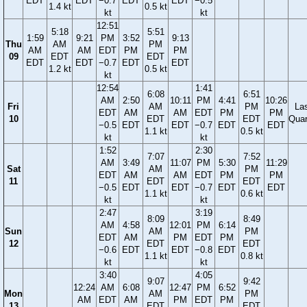
EDT
EDT
−0.7
EDT
EDT
−0.5
1.4 kt
0.5 kt
kt
kt
12:51
5:18
5:51
1:59
9:21
PM
3:52
9:13
Thu
AM
PM
AM
AM
EDT
PM
PM
09
EDT
EDT
EDT
EDT
−0.7
EDT
EDT
1.2 kt
0.5 kt
kt
12:54
1:41
6:08
6:51
AM
2:50
10:11
PM
4:41
10:26
Fri
AM
PM
La
EDT
AM
AM
EDT
PM
PM
10
EDT
EDT
Quar
−0.5
EDT
EDT
−0.7
EDT
EDT
1.1 kt
0.5 kt
kt
kt
1:52
2:30
7:07
7:52
AM
3:49
11:07
PM
5:30
11:29
Sat
AM
PM
EDT
AM
AM
EDT
PM
PM
11
EDT
EDT
−0.5
EDT
EDT
−0.7
EDT
EDT
1.1 kt
0.6 kt
kt
kt
2:47
3:19
8:09
8:49
AM
4:58
12:01
PM
6:14
Sun
AM
PM
EDT
AM
PM
EDT
PM
12
EDT
EDT
−0.6
EDT
EDT
−0.8
EDT
1.1 kt
0.8 kt
kt
kt
3:40
4:05
9:07
9:42
12:24
AM
6:08
12:47
PM
6:52
Mon
AM
PM
AM
EDT
AM
PM
EDT
PM
13
EDT
EDT