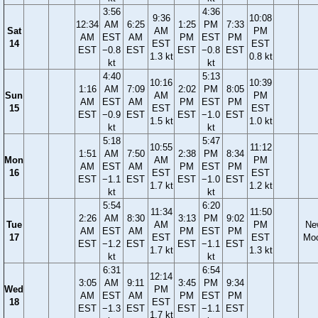
3:56
4:36
9:36
10:08
12:34
AM
6:25
1:25
PM
7:33
Sat
AM
PM
AM
EST
AM
PM
EST
PM
14
EST
EST
EST
−0.8
EST
EST
−0.8
EST
1.3 kt
0.8 kt
kt
kt
4:40
5:13
10:16
10:39
1:16
AM
7:09
2:02
PM
8:05
Sun
AM
PM
AM
EST
AM
PM
EST
PM
15
EST
EST
EST
−0.9
EST
EST
−1.0
EST
1.5 kt
1.0 kt
kt
kt
5:18
5:47
10:55
11:12
1:51
AM
7:50
2:38
PM
8:34
Mon
AM
PM
AM
EST
AM
PM
EST
PM
16
EST
EST
EST
−1.1
EST
EST
−1.0
EST
1.7 kt
1.2 kt
kt
kt
5:54
6:20
11:34
11:50
2:26
AM
8:30
3:13
PM
9:02
Tue
AM
PM
Ne
AM
EST
AM
PM
EST
PM
17
EST
EST
Mo
EST
−1.2
EST
EST
−1.1
EST
1.7 kt
1.3 kt
kt
kt
6:31
6:54
12:14
3:05
AM
9:11
3:45
PM
9:34
Wed
PM
AM
EST
AM
PM
EST
PM
18
EST
EST
−1.3
EST
EST
−1.1
EST
1.7 kt