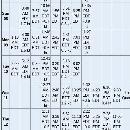
kt
kt
10:56
10:35
3:49
3:51
7:57
AM
1:56
6:25
PM
Sun
AM
PM
AM
EDT
PM
PM
EDT
08
EDT
EDT
EDT
−0.7
EDT
EDT
−0.9
1.7 kt
0.5 kt
kt
kt
11:48
11:27
4:30
4:31
1:13
8:51
AM
2:42
7:03
PM
Mon
AM
PM
AM
AM
EDT
PM
PM
EDT
09
EDT
EDT
EDT
EDT
−0.6
EDT
EDT
−0.8
1.6 kt
0.5 kt
kt
kt
12:41
5:12
5:18
2:00
9:39
PM
3:29
8:02
Tue
AM
PM
AM
AM
EDT
PM
PM
10
EDT
EDT
EDT
EDT
−0.5
EDT
EDT
1.4 kt
0.4 kt
kt
12:27
1:32
5:58
6:16
AM
2:48
10:25
PM
4:23
9:30
Wed
AM
PM
La
EDT
AM
AM
EDT
PM
PM
11
EDT
EDT
Quar
−0.6
EDT
EDT
−0.5
EDT
EDT
1.2 kt
0.4 kt
kt
kt
1:31
2:22
6:52
7:28
AM
3:39
11:13
PM
5:25
11:05
Thu
AM
PM
EDT
AM
AM
EDT
PM
PM
12
EDT
EDT
−0.5
EDT
EDT
−0.6
EDT
EDT
1.1 kt
0.4 kt