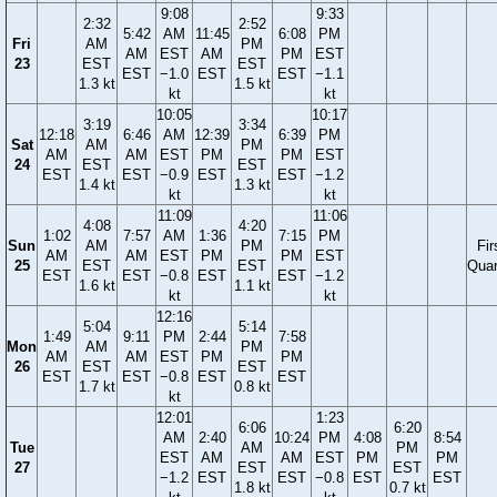
9:08
9:33
2:32
2:52
5:42
AM
11:45
6:08
PM
Fri
AM
PM
AM
EST
AM
PM
EST
23
EST
EST
EST
−1.0
EST
EST
−1.1
1.3 kt
1.5 kt
kt
kt
10:05
10:17
3:19
3:34
12:18
6:46
AM
12:39
6:39
PM
Sat
AM
PM
AM
AM
EST
PM
PM
EST
24
EST
EST
EST
EST
−0.9
EST
EST
−1.2
1.4 kt
1.3 kt
kt
kt
11:09
11:06
4:08
4:20
1:02
7:57
AM
1:36
7:15
PM
Sun
AM
PM
Fir
AM
AM
EST
PM
PM
EST
25
EST
EST
Quar
EST
EST
−0.8
EST
EST
−1.2
1.6 kt
1.1 kt
kt
kt
12:16
5:04
5:14
1:49
9:11
PM
2:44
7:58
Mon
AM
PM
AM
AM
EST
PM
PM
26
EST
EST
EST
EST
−0.8
EST
EST
1.7 kt
0.8 kt
kt
12:01
1:23
6:06
6:20
AM
2:40
10:24
PM
4:08
8:54
Tue
AM
PM
EST
AM
AM
EST
PM
PM
27
EST
EST
−1.2
EST
EST
−0.8
EST
EST
1.8 kt
0.7 kt