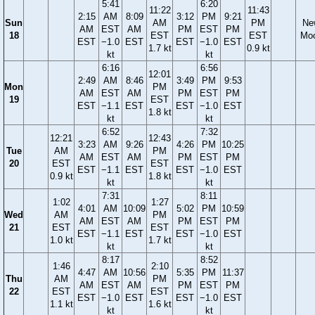
5:41
6:20
11:22
11:43
2:15
AM
8:09
3:12
PM
9:21
Sun
AM
PM
Ne
AM
EST
AM
PM
EST
PM
18
EST
EST
Mo
EST
−1.0
EST
EST
−1.0
EST
1.7 kt
0.9 kt
kt
kt
6:16
6:56
12:01
2:49
AM
8:46
3:49
PM
9:53
Mon
PM
AM
EST
AM
PM
EST
PM
19
EST
EST
−1.1
EST
EST
−1.0
EST
1.8 kt
kt
kt
6:52
7:32
12:21
12:43
3:23
AM
9:26
4:26
PM
10:25
Tue
AM
PM
AM
EST
AM
PM
EST
PM
20
EST
EST
EST
−1.1
EST
EST
−1.0
EST
0.9 kt
1.8 kt
kt
kt
7:31
8:11
1:02
1:27
4:01
AM
10:09
5:02
PM
10:59
Wed
AM
PM
AM
EST
AM
PM
EST
PM
21
EST
EST
EST
−1.1
EST
EST
−1.0
EST
1.0 kt
1.7 kt
kt
kt
8:17
8:52
1:46
2:10
4:47
AM
10:56
5:35
PM
11:37
Thu
AM
PM
AM
EST
AM
PM
EST
PM
22
EST
EST
EST
−1.0
EST
EST
−1.0
EST
1.1 kt
1.6 kt
kt
kt