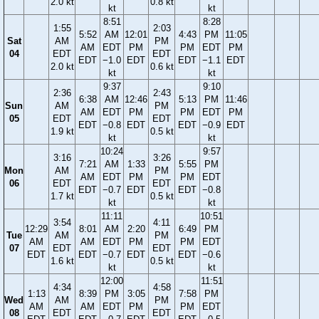
2.0 kt
0.8 kt
kt
kt
8:51
8:28
1:55
2:03
5:52
AM
12:01
4:43
PM
11:05
Sat
AM
PM
AM
EDT
PM
PM
EDT
PM
04
EDT
EDT
EDT
−1.0
EDT
EDT
−1.1
EDT
2.0 kt
0.6 kt
kt
kt
9:37
9:10
2:36
2:43
6:38
AM
12:46
5:13
PM
11:46
Sun
AM
PM
AM
EDT
PM
PM
EDT
PM
05
EDT
EDT
EDT
−0.8
EDT
EDT
−0.9
EDT
1.9 kt
0.5 kt
kt
kt
10:24
9:57
3:16
3:26
7:21
AM
1:33
5:55
PM
Mon
AM
PM
AM
EDT
PM
PM
EDT
06
EDT
EDT
EDT
−0.7
EDT
EDT
−0.8
1.7 kt
0.5 kt
kt
kt
11:11
10:51
3:54
4:11
12:29
8:01
AM
2:20
6:49
PM
Tue
AM
PM
AM
AM
EDT
PM
PM
EDT
07
EDT
EDT
EDT
EDT
−0.7
EDT
EDT
−0.6
1.6 kt
0.5 kt
kt
kt
12:00
11:51
4:34
4:58
1:13
8:39
PM
3:05
7:58
PM
Wed
AM
PM
AM
AM
EDT
PM
PM
EDT
08
EDT
EDT