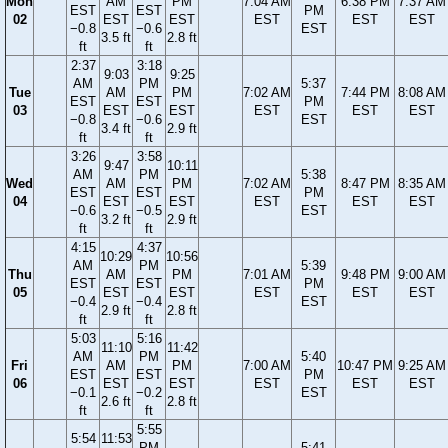
Mon
AM
PM
7:04 AM
6:38 PM
7:37 AM
EST
EST
PM
02
EST
EST
EST
EST
EST
−0.8
−0.6
EST
3.5 ft
2.8 ft
ft
ft
2:37
3:18
9:03
9:25
AM
PM
5:37
Tue
AM
PM
7:02 AM
7:44 PM
8:08 AM
EST
EST
PM
03
EST
EST
EST
EST
EST
−0.8
−0.6
EST
3.4 ft
2.9 ft
ft
ft
3:26
3:58
9:47
10:11
AM
PM
5:38
Wed
AM
PM
7:02 AM
8:47 PM
8:35 AM
EST
EST
PM
04
EST
EST
EST
EST
EST
−0.6
−0.5
EST
3.2 ft
2.9 ft
ft
ft
4:15
4:37
10:29
10:56
AM
PM
5:39
Thu
AM
PM
7:01 AM
9:48 PM
9:00 AM
EST
EST
PM
05
EST
EST
EST
EST
EST
−0.4
−0.4
EST
2.9 ft
2.8 ft
ft
ft
5:03
5:16
11:10
11:42
AM
PM
5:40
Fri
AM
PM
7:00 AM
10:47 PM
9:25 AM
EST
EST
PM
06
EST
EST
EST
EST
EST
−0.1
−0.2
EST
2.6 ft
2.8 ft
ft
ft
5:55
5:54
11:53
PM
5:41