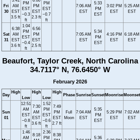
5:41
6:00
PM
PM
5:33
Fri
AM
PM
7:06 AM
3:02 PM
5:25 AM
EST
EST
PM
30
EST
EST
EST
EST
EST
−0.3
−0.7
EST
3.5 ft
2.3 ft
ft
ft
1:04
6:38
6:56
PM
5:34
Sat
AM
PM
7:05 AM
4:16 PM
6:18 AM
EST
PM
31
EST
EST
EST
EST
EST
−0.4
EST
3.6 ft
2.5 ft
ft
Beaufort, Taylor Creek, North Carolina
34.7117° N, 76.6450° W
February 2026
High
High
High
Day
Phase
Sunrise
Sunset
Moonrise
Moonset
Low
Low
12:51
1:52
7:30
7:49
AM
PM
5:35
Sun
AM
PM
Full
7:04 AM
5:29 PM
7:02 AM
EST
EST
PM
01
EST
EST
Moon
EST
EST
EST
−0.8
−0.6
EST
3.6 ft
2.7 ft
ft
ft
1:46
2:36
8:18
8:38
AM
PM
5:36