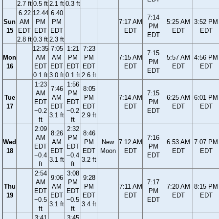
2.7 ft
0.5 ft
2.1 ft
0.3 ft
6:22
12:44
6:40
7:14
Sun
AM
PM
PM
7:17 AM
5:25 AM
3:52 PM
PM
15
EDT
EDT
EDT
EDT
EDT
EDT
EDT
2.8 ft
0.3 ft
2.3 ft
12:35
7:05
1:21
7:23
7:15
Mon
AM
AM
PM
PM
7:15 AM
5:57 AM
4:56 PM
PM
16
EDT
EDT
EDT
EDT
EDT
EDT
EDT
EDT
0.1 ft
3.0 ft
0.1 ft
2.6 ft
1:23
1:56
7:46
8:05
AM
PM
7:15
Tue
AM
PM
7:14 AM
6:25 AM
6:01 PM
EDT
EDT
PM
17
EDT
EDT
EDT
EDT
EDT
−0.2
−0.2
EDT
3.1 ft
2.9 ft
ft
ft
2:09
2:32
8:26
8:46
AM
PM
7:16
Wed
AM
PM
New
7:12 AM
6:53 AM
7:07 PM
EDT
EDT
PM
18
EDT
EDT
Moon
EDT
EDT
EDT
−0.4
−0.4
EDT
3.1 ft
3.2 ft
ft
ft
2:54
3:08
9:06
9:28
AM
PM
7:17
Thu
AM
PM
7:11 AM
7:20 AM
8:15 PM
EDT
EDT
PM
19
EDT
EDT
EDT
EDT
EDT
−0.5
−0.5
EDT
3.1 ft
3.4 ft
ft
ft
3:41
3:45