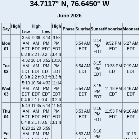
34.7117° N, 76.6450° W
June 2026
High
High
High
Day
Phase
Sunrise
Sunset
Moonrise
Moonset
Low
Low
3:54
9:36
3:14
9:58
8:14
Mon
AM
AM
PM
PM
5:54 AM
9:52 PM
6:27 AM
PM
01
EDT
EDT
EDT
EDT
EDT
EDT
EDT
EDT
0.3 ft
2.2 ft
0.2 ft
3.4 ft
4:32
10:14
3:52
10:36
8:15
Tue
AM
AM
PM
PM
5:54 AM
10:38 PM
7:19 AM
PM
02
EDT
EDT
EDT
EDT
EDT
EDT
EDT
EDT
0.3 ft
2.2 ft
0.3 ft
3.3 ft
5:10
10:54
4:32
11:14
8:15
Wed
AM
AM
PM
PM
5:54 AM
11:18 PM
8:16 AM
PM
03
EDT
EDT
EDT
EDT
EDT
EDT
EDT
EDT
0.4 ft
2.1 ft
0.4 ft
3.2 ft
5:49
11:35
5:14
11:54
8:16
Thu
AM
AM
PM
PM
5:53 AM
11:53 PM
9:16 AM
PM
04
EDT
EDT
EDT
EDT
EDT
EDT
EDT
EDT
0.4 ft
2.1 ft
0.5 ft
3.1 ft
6:28
12:20
5:59
8:16
Fri
AM
PM
PM
5:53 AM
10:16
PM