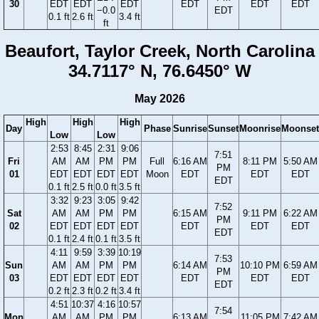
30
EDT
EDT
EDT
EDT
EDT
EDT
−0.0
EDT
0.1 ft
2.6 ft
3.4 ft
ft
Beaufort, Taylor Creek, North Carolina
34.7117° N, 76.6450° W
May 2026
High
High
High
Day
Phase
Sunrise
Sunset
Moonrise
Moonset
Low
Low
2:53
8:45
2:31
9:06
7:51
Fri
AM
AM
PM
PM
Full
6:16 AM
8:11 PM
5:50 AM
PM
01
EDT
EDT
EDT
EDT
Moon
EDT
EDT
EDT
EDT
0.1 ft
2.5 ft
0.0 ft
3.5 ft
3:32
9:23
3:05
9:42
7:52
Sat
AM
AM
PM
PM
6:15 AM
9:11 PM
6:22 AM
PM
02
EDT
EDT
EDT
EDT
EDT
EDT
EDT
EDT
0.1 ft
2.4 ft
0.1 ft
3.5 ft
4:11
9:59
3:39
10:19
7:53
Sun
AM
AM
PM
PM
6:14 AM
10:10 PM
6:59 AM
PM
03
EDT
EDT
EDT
EDT
EDT
EDT
EDT
EDT
0.2 ft
2.3 ft
0.2 ft
3.4 ft
4:51
10:37
4:16
10:57
7:54
Mon
AM
AM
PM
PM
6:13 AM
11:05 PM
7:42 AM