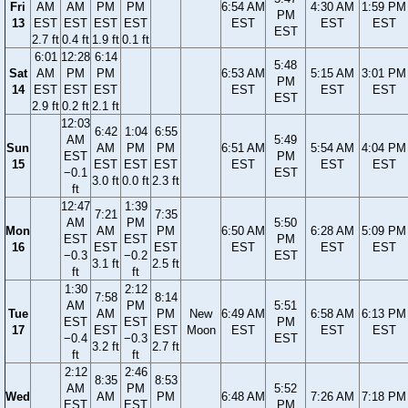
Fri
AM
AM
PM
PM
6:54 AM
4:30 AM
1:59 PM
PM
13
EST
EST
EST
EST
EST
EST
EST
EST
2.7 ft
0.4 ft
1.9 ft
0.1 ft
6:01
12:28
6:14
5:48
Sat
AM
PM
PM
6:53 AM
5:15 AM
3:01 PM
PM
14
EST
EST
EST
EST
EST
EST
EST
2.9 ft
0.2 ft
2.1 ft
12:03
6:42
1:04
6:55
AM
5:49
Sun
AM
PM
PM
6:51 AM
5:54 AM
4:04 PM
EST
PM
15
EST
EST
EST
EST
EST
EST
−0.1
EST
3.0 ft
0.0 ft
2.3 ft
ft
12:47
1:39
7:21
7:35
AM
PM
5:50
Mon
AM
PM
6:50 AM
6:28 AM
5:09 PM
EST
EST
PM
16
EST
EST
EST
EST
EST
−0.3
−0.2
EST
3.1 ft
2.5 ft
ft
ft
1:30
2:12
7:58
8:14
AM
PM
5:51
Tue
AM
PM
New
6:49 AM
6:58 AM
6:13 PM
EST
EST
PM
17
EST
EST
Moon
EST
EST
EST
−0.4
−0.3
EST
3.2 ft
2.7 ft
ft
ft
2:12
2:46
8:35
8:53
AM
PM
5:52
Wed
AM
PM
6:48 AM
7:26 AM
7:18 PM
EST
EST
PM