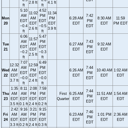
2.8 ft
4.1 ft
ft
ft
5:10
4:52
11:02
11:34
AM
PM
7:42
Mon
AM
PM
6:28 AM
8:30 AM
11:59
EDT
EDT
PM
20
EDT
EDT
EDT
EDT
PM EDT
−0.4
−0.5
EDT
2.6 ft
3.9 ft
ft
ft
6:06
5:47
11:57
AM
PM
7:43
Tue
AM
6:27 AM
9:32 AM
EDT
EDT
PM
21
EDT
EDT
EDT
−0.2
−0.3
EDT
2.5 ft
ft
ft
7:07
6:49
12:32
12:59
AM
PM
7:44
Wed
AM
PM
6:26 AM
10:40 AM
1:02 AM
EDT
EDT
PM
22
EDT
EDT
EDT
EDT
EDT
−0.0
−0.0
EDT
3.7 ft
2.4 ft
ft
ft
1:35
8:11
2:08
7:59
7:44
Thu
AM
AM
PM
PM
First
6:25 AM
11:51 AM
1:54 AM
PM
23
EDT
EDT
EDT
EDT
Quarter
EDT
EDT
EDT
EDT
3.5 ft
0.1 ft
2.4 ft
0.2 ft
2:42
9:16
3:21
9:15
7:46
Fri
AM
AM
PM
PM
6:23 AM
1:01 PM
2:36 AM
PM
24
EDT
EDT
EDT
EDT
EDT
EDT
EDT
EDT
3.3 ft
0.2 ft
2.4 ft
0.3 ft