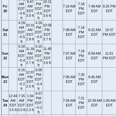
9:47
10:11
AM
PM
7:18
Fri
AM
PM
7:10 AM
7:49 AM
9:25 PM
EDT
EDT
PM
20
EDT
EDT
EDT
EDT
EDT
−0.6
−0.6
EDT
3.0 ft
3.6 ft
ft
ft
4:29
4:26
10:31
10:58
AM
PM
7:19
Sat
AM
PM
7:08 AM
8:22 AM
10:37
EDT
EDT
PM
21
EDT
EDT
EDT
EDT
PM EDT
−0.5
−0.6
EDT
2.9 ft
3.7 ft
ft
ft
5:20
5:10
11:16
11:48
AM
PM
7:19
Sun
AM
PM
7:07 AM
8:59 AM
11:51
EDT
EDT
PM
22
EDT
EDT
EDT
EDT
PM EDT
−0.4
−0.5
EDT
2.7 ft
3.6 ft
ft
ft
6:15
6:00
12:07
AM
PM
7:20
Mon
PM
7:06 AM
9:45 AM
EDT
EDT
PM
23
EDT
EDT
EDT
−0.2
−0.4
EDT
2.5 ft
ft
ft
6:57
12:44
7:15
1:04
PM
7:21
Tue
AM
AM
PM
7:04 AM
10:39 AM
1:04 AM
EDT
PM
24
EDT
EDT
EDT
EDT
EDT
EDT
−0.2
EDT
3.5 ft
0.0 ft
2.3 ft
ft