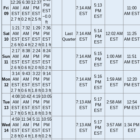
12:26
6:30
12:37
PM
5:13
Fri
AM
AM
PM
7:14 AM
11:00
EST
PM
09
EST
EST
EST
EST
AM EST
−0.0
EST
2.7 ft
0.2 ft
2.5 ft
ft
1:21
7:32
1:29
7:36
5:14
Sat
AM
AM
PM
PM
Last
7:14 AM
12:02 AM
11:25
PM
10
EST
EST
EST
EST
Quarter
EST
EST
AM EST
EST
2.6 ft
0.4 ft
2.2 ft
0.1 ft
2:17
8:38
2:24
8:24
5:15
Sun
AM
AM
PM
PM
7:14 AM
1:00 AM
11:51
PM
11
EST
EST
EST
EST
EST
EST
AM EST
EST
2.6 ft
0.6 ft
2.0 ft
0.2 ft
3:14
9:43
3:22
9:14
5:16
Mon
AM
AM
PM
PM
7:14 AM
1:59 AM
12:20
PM
12
EST
EST
EST
EST
EST
EST
PM EST
EST
2.7 ft
0.6 ft
1.8 ft
0.3 ft
4:08
10:42
4:19
10:05
5:17
Tue
AM
AM
PM
PM
7:13 AM
2:58 AM
12:54
PM
13
EST
EST
EST
EST
EST
EST
PM EST
EST
2.7 ft
0.5 ft
1.8 ft
0.3 ft
4:59
11:34
5:11
10:55
5:17
Wed
AM
AM
PM
PM
7:13 AM
3:57 AM
1:34 PM
PM
14
EST
EST
EST
EST
EST
EST
EST
EST
2.8 ft
0.4 ft
1.8 ft
0.2 ft