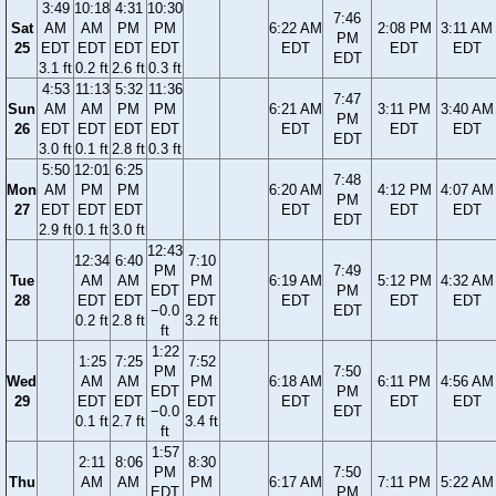
3:49
10:18
4:31
10:30
7:46
Sat
AM
AM
PM
PM
6:22 AM
2:08 PM
3:11 AM
PM
25
EDT
EDT
EDT
EDT
EDT
EDT
EDT
EDT
3.1 ft
0.2 ft
2.6 ft
0.3 ft
4:53
11:13
5:32
11:36
7:47
Sun
AM
AM
PM
PM
6:21 AM
3:11 PM
3:40 AM
PM
26
EDT
EDT
EDT
EDT
EDT
EDT
EDT
EDT
3.0 ft
0.1 ft
2.8 ft
0.3 ft
5:50
12:01
6:25
7:48
Mon
AM
PM
PM
6:20 AM
4:12 PM
4:07 AM
PM
27
EDT
EDT
EDT
EDT
EDT
EDT
EDT
2.9 ft
0.1 ft
3.0 ft
12:43
12:34
6:40
7:10
PM
7:49
Tue
AM
AM
PM
6:19 AM
5:12 PM
4:32 AM
EDT
PM
28
EDT
EDT
EDT
EDT
EDT
EDT
−0.0
EDT
0.2 ft
2.8 ft
3.2 ft
ft
1:22
1:25
7:25
7:52
PM
7:50
Wed
AM
AM
PM
6:18 AM
6:11 PM
4:56 AM
EDT
PM
29
EDT
EDT
EDT
EDT
EDT
EDT
−0.0
EDT
0.1 ft
2.7 ft
3.4 ft
ft
1:57
2:11
8:06
8:30
PM
7:50
Thu
AM
AM
PM
6:17 AM
7:11 PM
5:22 AM
EDT
PM