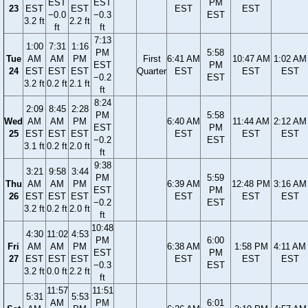
EST
EST
PM
23
EST
EST
EST
EST
−0.0
−0.3
EST
3.2 ft
2.2 ft
ft
ft
7:13
1:00
7:31
1:16
PM
5:58
Tue
AM
AM
PM
First
6:41 AM
10:47 AM
1:02 AM
EST
PM
24
EST
EST
EST
Quarter
EST
EST
EST
−0.2
EST
3.2 ft
0.2 ft
2.1 ft
ft
8:24
2:09
8:45
2:28
PM
5:58
Wed
AM
AM
PM
6:40 AM
11:44 AM
2:12 AM
EST
PM
25
EST
EST
EST
EST
EST
EST
−0.2
EST
3.1 ft
0.2 ft
2.0 ft
ft
9:38
3:21
9:58
3:44
PM
5:59
Thu
AM
AM
PM
6:39 AM
12:48 PM
3:16 AM
EST
PM
26
EST
EST
EST
EST
EST
EST
−0.2
EST
3.2 ft
0.2 ft
2.0 ft
ft
10:48
4:30
11:02
4:53
PM
6:00
Fri
AM
AM
PM
6:38 AM
1:58 PM
4:11 AM
EST
PM
27
EST
EST
EST
EST
EST
EST
−0.3
EST
3.2 ft
0.0 ft
2.2 ft
ft
11:57
11:51
5:31
5:53
AM
PM
6:01