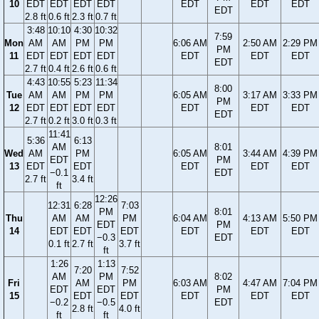
10
EDT
EDT
EDT
EDT
EDT
EDT
EDT
EDT
2.8 ft
0.6 ft
2.3 ft
0.7 ft
3:48
10:10
4:30
10:32
7:59
Mon
AM
AM
PM
PM
6:06 AM
2:50 AM
2:29 PM
PM
11
EDT
EDT
EDT
EDT
EDT
EDT
EDT
EDT
2.7 ft
0.4 ft
2.6 ft
0.6 ft
4:43
10:55
5:23
11:34
8:00
Tue
AM
AM
PM
PM
6:05 AM
3:17 AM
3:33 PM
PM
12
EDT
EDT
EDT
EDT
EDT
EDT
EDT
EDT
2.7 ft
0.2 ft
3.0 ft
0.3 ft
11:41
5:36
6:13
AM
8:01
Wed
AM
PM
6:05 AM
3:44 AM
4:39 PM
EDT
PM
13
EDT
EDT
EDT
EDT
EDT
−0.1
EDT
2.7 ft
3.4 ft
ft
12:26
12:31
6:28
7:03
PM
8:01
Thu
AM
AM
PM
6:04 AM
4:13 AM
5:50 PM
EDT
PM
14
EDT
EDT
EDT
EDT
EDT
EDT
−0.3
EDT
0.1 ft
2.7 ft
3.7 ft
ft
1:26
1:13
7:20
7:52
AM
PM
8:02
Fri
AM
PM
6:03 AM
4:47 AM
7:04 PM
EDT
EDT
PM
15
EDT
EDT
EDT
EDT
EDT
−0.2
−0.5
EDT
2.8 ft
4.0 ft
ft
ft