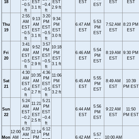
18
EST
EST
EST
EST
EST
−0.5
−0.4
EST
3.1 ft
2.9 ft
ft
ft
2:55
3:20
9:13
9:34
AM
PM
5:53
Thu
AM
PM
6:47 AM
7:52 AM
8:23 PM
EST
EST
PM
19
EST
EST
EST
EST
EST
−0.5
−0.5
EST
3.1 ft
3.0 ft
ft
ft
3:41
3:57
9:52
10:18
AM
PM
5:54
Fri
AM
PM
6:46 AM
8:19 AM
9:30 PM
EST
EST
PM
20
EST
EST
EST
EST
EST
−0.5
−0.5
EST
2.9 ft
3.1 ft
ft
ft
4:30
4:36
10:35
11:06
AM
PM
5:55
Sat
AM
PM
6:45 AM
8:49 AM
10:39
EST
EST
PM
21
EST
EST
EST
EST
PM EST
−0.4
−0.5
EST
2.7 ft
3.2 ft
ft
ft
5:24
5:21
11:21
AM
PM
5:56
Sun
AM
6:44 AM
9:22 AM
11:50
EST
EST
PM
22
EST
EST
EST
PM EST
−0.2
−0.4
EST
2.5 ft
ft
ft
6:23
6:12
12:00
12:14
AM
PM
5:57
Mon
AM
PM
6:42 AM
10:00 AM