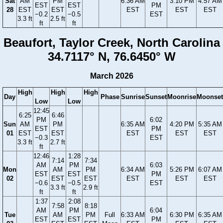
Sat
AM
PM
6:36 AM
3:10 PM
4:57 AM
EST
EST
PM
28
EST
EST
EST
EST
EST
−0.2
−0.5
EST
3.3 ft
2.5 ft
ft
ft
Beaufort, Taylor Creek, North Carolina
34.7117° N, 76.6450° W
March 2026
High
High
High
Day
Phase
Sunrise
Sunset
Moonrise
Moonset
Low
Low
12:45
6:25
6:46
PM
6:02
Sun
AM
PM
6:35 AM
4:20 PM
5:35 AM
EST
PM
01
EST
EST
EST
EST
EST
−0.3
EST
3.3 ft
2.7 ft
ft
12:46
1:28
7:14
7:34
AM
PM
6:03
Mon
AM
PM
6:34 AM
5:26 PM
6:07 AM
EST
EST
PM
02
EST
EST
EST
EST
EST
−0.6
−0.5
EST
3.3 ft
2.9 ft
ft
ft
1:37
2:08
7:58
8:18
AM
PM
6:04
Tue
AM
PM
Full
6:33 AM
6:30 PM
6:35 AM
EST
EST
PM