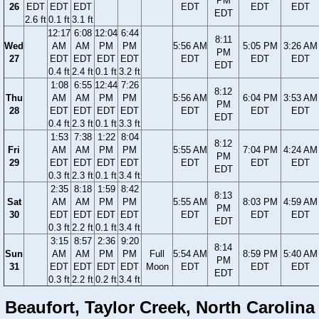
PM
26
EDT
EDT
EDT
EDT
EDT
EDT
EDT
2.6 ft
0.1 ft
3.1 ft
12:17
6:08
12:04
6:44
8:11
Wed
AM
AM
PM
PM
5:56 AM
5:05 PM
3:26 AM
PM
27
EDT
EDT
EDT
EDT
EDT
EDT
EDT
EDT
0.4 ft
2.4 ft
0.1 ft
3.2 ft
1:08
6:55
12:44
7:26
8:12
Thu
AM
AM
PM
PM
5:56 AM
6:04 PM
3:53 AM
PM
28
EDT
EDT
EDT
EDT
EDT
EDT
EDT
EDT
0.4 ft
2.3 ft
0.1 ft
3.3 ft
1:53
7:38
1:22
8:04
8:12
Fri
AM
AM
PM
PM
5:55 AM
7:04 PM
4:24 AM
PM
29
EDT
EDT
EDT
EDT
EDT
EDT
EDT
EDT
0.3 ft
2.3 ft
0.1 ft
3.4 ft
2:35
8:18
1:59
8:42
8:13
Sat
AM
AM
PM
PM
5:55 AM
8:03 PM
4:59 AM
PM
30
EDT
EDT
EDT
EDT
EDT
EDT
EDT
EDT
0.3 ft
2.2 ft
0.1 ft
3.4 ft
3:15
8:57
2:36
9:20
8:14
Sun
AM
AM
PM
PM
Full
5:54 AM
8:59 PM
5:40 AM
PM
31
EDT
EDT
EDT
EDT
Moon
EDT
EDT
EDT
EDT
0.3 ft
2.2 ft
0.2 ft
3.4 ft
Beaufort, Taylor Creek, North Carolina