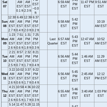
Sat
AM
AM
6:59 AM
11:47 PM
9:51 AM
EST
PM
07
EST
EST
EST
EST
EST
−0.0
EST
0.1 ft
2.3 ft
ft
12:30
6:49
12:39
6:37
5:42
Sun
AM
AM
PM
PM
6:58 AM
10:19
PM
08
EST
EST
EST
EST
EST
AM EST
EST
2.7 ft
0.4 ft
2.0 ft
0.2 ft
1:23
7:51
1:31
7:25
5:43
Mon
AM
AM
PM
PM
Last
6:57 AM
12:47 AM
10:52
PM
09
EST
EST
EST
EST
Quarter
EST
EST
AM EST
EST
2.6 ft
0.6 ft
1.8 ft
0.3 ft
2:21
8:57
2:32
8:21
5:44
Tue
AM
AM
PM
PM
6:56 AM
1:46 AM
11:29
PM
10
EST
EST
EST
EST
EST
EST
AM EST
EST
2.5 ft
0.7 ft
1.7 ft
0.4 ft
3:22
10:02
3:37
9:22
5:45
Wed
AM
AM
PM
PM
6:56 AM
2:45 AM
12:12
PM
11
EST
EST
EST
EST
EST
EST
PM EST
EST
2.6 ft
0.6 ft
1.7 ft
0.4 ft
4:21
10:59
4:36
10:22
5:46
Thu
AM
AM
PM
PM
6:55 AM
3:40 AM
1:03 PM
PM
12
EST
EST
EST
EST
EST
EST
EST
EST
2.6 ft
0.5 ft
1.7 ft
0.3 ft
5:14
11:47
5:28
11:15
5:47