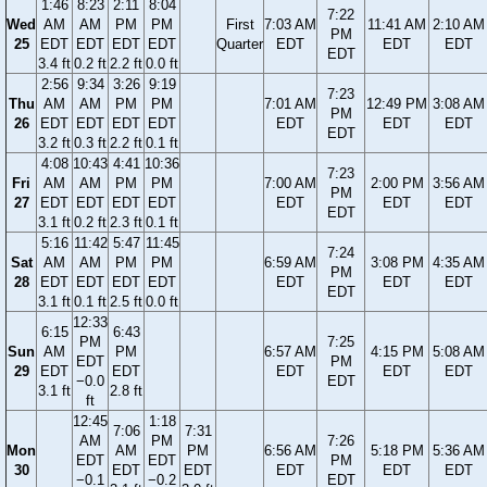
1:46
8:23
2:11
8:04
7:22
Wed
AM
AM
PM
PM
First
7:03 AM
11:41 AM
2:10 AM
PM
25
EDT
EDT
EDT
EDT
Quarter
EDT
EDT
EDT
EDT
3.4 ft
0.2 ft
2.2 ft
0.0 ft
2:56
9:34
3:26
9:19
7:23
Thu
AM
AM
PM
PM
7:01 AM
12:49 PM
3:08 AM
PM
26
EDT
EDT
EDT
EDT
EDT
EDT
EDT
EDT
3.2 ft
0.3 ft
2.2 ft
0.1 ft
4:08
10:43
4:41
10:36
7:23
Fri
AM
AM
PM
PM
7:00 AM
2:00 PM
3:56 AM
PM
27
EDT
EDT
EDT
EDT
EDT
EDT
EDT
EDT
3.1 ft
0.2 ft
2.3 ft
0.1 ft
5:16
11:42
5:47
11:45
7:24
Sat
AM
AM
PM
PM
6:59 AM
3:08 PM
4:35 AM
PM
28
EDT
EDT
EDT
EDT
EDT
EDT
EDT
EDT
3.1 ft
0.1 ft
2.5 ft
0.0 ft
12:33
6:15
6:43
PM
7:25
Sun
AM
PM
6:57 AM
4:15 PM
5:08 AM
EDT
PM
29
EDT
EDT
EDT
EDT
EDT
−0.0
EDT
3.1 ft
2.8 ft
ft
12:45
1:18
7:06
7:31
AM
PM
7:26
Mon
AM
PM
6:56 AM
5:18 PM
5:36 AM
EDT
EDT
PM
30
EDT
EDT
EDT
EDT
EDT
−0.1
−0.2
EDT