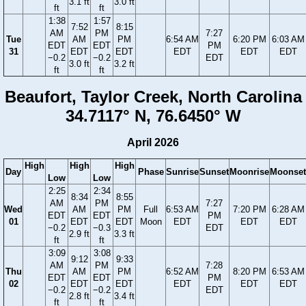
3.1 ft
3.0 ft
ft
ft
1:38
1:57
7:52
8:15
AM
PM
7:27
Tue
AM
PM
6:54 AM
6:20 PM
6:03 AM
EDT
EDT
PM
31
EDT
EDT
EDT
EDT
EDT
−0.2
−0.2
EDT
3.0 ft
3.2 ft
ft
ft
Beaufort, Taylor Creek, North Carolina
34.7117° N, 76.6450° W
April 2026
High
High
High
Day
Phase
Sunrise
Sunset
Moonrise
Moonset
Low
Low
2:25
2:34
8:34
8:55
AM
PM
7:27
Wed
AM
PM
Full
6:53 AM
7:20 PM
6:28 AM
EDT
EDT
PM
01
EDT
EDT
Moon
EDT
EDT
EDT
−0.2
−0.3
EDT
2.9 ft
3.3 ft
ft
ft
3:09
3:08
9:12
9:33
AM
PM
7:28
Thu
AM
PM
6:52 AM
8:20 PM
6:53 AM
EDT
EDT
PM
02
EDT
EDT
EDT
EDT
EDT
−0.2
−0.2
EDT
2.8 ft
3.4 ft
ft
ft