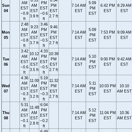
8:33
8:54
AM
PM
5:09
Sun
AM
PM
7:14 AM
6:42 PM
8:29 AM
EST
EST
PM
04
EST
EST
EST
EST
EST
−0.9
−0.6
EST
3.9 ft
2.7 ft
ft
ft
2:48
3:46
9:23
9:46
AM
PM
5:09
Mon
AM
PM
7:14 AM
7:53 PM
9:09 AM
EST
EST
PM
05
EST
EST
EST
EST
EST
−0.8
−0.5
EST
3.7 ft
2.7 ft
ft
ft
3:42
4:33
10:12
10:39
AM
PM
5:10
Tue
AM
PM
7:14 AM
9:00 PM
9:42 AM
EST
EST
PM
06
EST
EST
EST
EST
EST
−0.6
−0.5
EST
3.5 ft
2.7 ft
ft
ft
4:36
5:19
11:00
11:32
AM
PM
5:11
Wed
AM
PM
7:14 AM
10:03 PM
10:10
EST
EST
PM
07
EST
EST
EST
EST
AM EST
−0.3
−0.3
EST
3.2 ft
2.7 ft
ft
ft
5:31
6:04
11:48
AM
PM
5:12
Thu
AM
7:14 AM
11:04 PM
10:36
EST
EST
PM
08
EST
EST
EST
AM EST
−0.1
−0.2
EST
2.8 ft
ft
ft
6:49