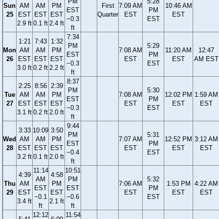
PM
5:28
Sun
AM
AM
PM
First
7:09 AM
10:46 AM
EST
PM
25
EST
EST
EST
Quarter
EST
EST
−0.3
EST
2.9 ft
0.1 ft
2.4 ft
ft
7:34
1:21
7:43
1:32
PM
5:29
Mon
AM
AM
PM
7:08 AM
11:20 AM
12:47
EST
PM
26
EST
EST
EST
EST
EST
AM EST
−0.3
EST
3.0 ft
0.2 ft
2.2 ft
ft
8:37
2:25
8:56
2:39
PM
5:30
Tue
AM
AM
PM
7:08 AM
12:02 PM
1:59 AM
EST
PM
27
EST
EST
EST
EST
EST
EST
−0.3
EST
3.1 ft
0.2 ft
2.0 ft
ft
9:44
3:33
10:09
3:50
PM
5:31
Wed
AM
AM
PM
7:07 AM
12:52 PM
3:12 AM
EST
PM
28
EST
EST
EST
EST
EST
EST
−0.4
EST
3.2 ft
0.1 ft
2.0 ft
ft
11:14
10:51
4:39
4:58
AM
PM
5:32
Thu
AM
PM
7:06 AM
1:53 PM
4:22 AM
EST
EST
PM
29
EST
EST
EST
EST
EST
−0.1
−0.6
EST
3.4 ft
2.1 ft
ft
ft
12:12
11:54