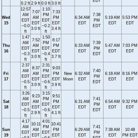
EDT
0.2 ft
2.9 ft
0.0 ft
3.0 ft
12:57
1:10
7:07
7:33
AM
PM
7:38
Wed
AM
PM
6:34 AM
5:19 AM
5:53 PM
EDT
EDT
PM
15
EDT
EDT
EDT
EDT
EDT
−0.0
−0.2
EDT
3.0 ft
3.4 ft
ft
ft
1:47
1:50
7:52
8:17
AM
PM
7:39
Thu
AM
PM
6:33 AM
5:47 AM
7:03 PM
EDT
EDT
PM
16
EDT
EDT
EDT
EDT
EDT
−0.3
−0.4
EDT
3.0 ft
3.7 ft
ft
ft
2:37
2:31
8:37
9:03
AM
PM
7:40
Fri
AM
PM
New
6:32 AM
6:18 AM
8:16 PM
EDT
EDT
PM
17
EDT
EDT
Moon
EDT
EDT
EDT
−0.5
−0.6
EDT
3.0 ft
3.9 ft
ft
ft
3:26
3:15
9:23
9:51
AM
PM
7:41
Sat
AM
PM
6:31 AM
6:54 AM
9:32 PM
EDT
EDT
PM
18
EDT
EDT
EDT
EDT
EDT
−0.5
−0.6
EDT
2.9 ft
4.1 ft
ft
ft
4:17
4:01
10:11
10:41
AM
PM
7:41
Sun
AM
PM
6:29 AM
7:38 AM
10:48
EDT
EDT
PM
19
EDT
EDT
EDT
EDT
PM EDT
−0.5
−0.6
EDT