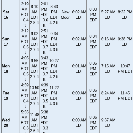
2:19
2:01
8:10
8:43
AM
PM
8:03
Sat
AM
PM
New
6:02 AM
5:27 AM
8:22 PM
EDT
EDT
PM
16
EDT
EDT
Moon
EDT
EDT
EDT
−0.4
−0.6
EDT
2.8 ft
4.2 ft
ft
ft
3:12
2:51
9:02
9:34
AM
PM
8:04
Sun
AM
PM
6:02 AM
6:16 AM
9:38 PM
EDT
EDT
PM
17
EDT
EDT
EDT
EDT
EDT
−0.5
−0.7
EDT
2.7 ft
4.3 ft
ft
ft
4:05
3:43
9:55
10:27
AM
PM
8:05
Mon
AM
PM
6:01 AM
7:15 AM
10:47
EDT
EDT
PM
18
EDT
EDT
EDT
EDT
PM EDT
−0.5
−0.7
EDT
2.7 ft
4.2 ft
ft
ft
4:59
4:39
10:50
11:22
AM
PM
8:05
Tue
AM
PM
6:00 AM
8:24 AM
11:45
EDT
EDT
PM
19
EDT
EDT
EDT
EDT
PM EDT
−0.4
−0.5
EDT
2.7 ft
4.0 ft
ft
ft
5:55
5:38
11:48
AM
PM
8:06
Wed
AM
6:00 AM
9:37 AM
EDT
EDT
PM
20
EDT
EDT
EDT
−0.3
−0.3
EDT
2.6 ft