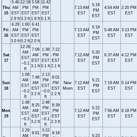
5:46
12:19
5:58
11:42
5:18
Thu
AM
PM
PM
PM
7:13 AM
4:54 AM
2:20 PM
PM
15
EST
EST
EST
EST
EST
EST
EST
EST
2.9 ft
0.3 ft
1.9 ft
0.1 ft
6:29
1:00
6:41
5:19
Fri
AM
PM
PM
7:13 AM
5:48 AM
3:13 PM
PM
16
EST
EST
EST
EST
EST
EST
EST
3.0 ft
0.2 ft
2.0 ft
12:26
7:09
1:38
7:22
AM
5:20
Sat
AM
PM
PM
7:12 AM
6:37 AM
4:12 PM
EST
PM
17
EST
EST
EST
EST
EST
EST
−0.1
EST
3.1 ft
0.1 ft
2.1 ft
ft
1:08
2:13
7:48
8:01
AM
PM
5:21
Sun
AM
PM
New
7:12 AM
7:19 AM
5:14 PM
EST
EST
PM
18
EST
EST
Moon
EST
EST
EST
−0.2
−0.0
EST
3.2 ft
2.2 ft
ft
ft
1:48
2:48
8:25
8:39
AM
PM
5:22
Mon
AM
PM
7:12 AM
7:56 AM
6:18 PM
EST
EST
PM
19
EST
EST
EST
EST
EST
−0.3
−0.1
EST
3.2 ft
2.3 ft
ft
ft
2:29
3:22
9:01
9:18
AM
PM
5:23