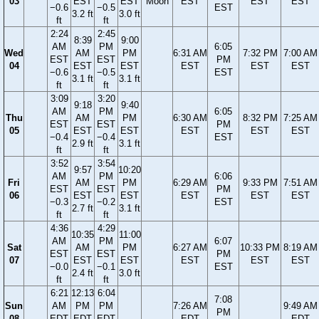
03
EST
EST
Moon
EST
EST
EST
−0.6
−0.5
EST
3.2 ft
3.0 ft
ft
ft
2:24
2:45
8:39
9:00
AM
PM
6:05
Wed
AM
PM
6:31 AM
7:32 PM
7:00 AM
EST
EST
PM
04
EST
EST
EST
EST
EST
−0.6
−0.5
EST
3.1 ft
3.1 ft
ft
ft
3:09
3:20
9:18
9:40
AM
PM
6:05
Thu
AM
PM
6:30 AM
8:32 PM
7:25 AM
EST
EST
PM
05
EST
EST
EST
EST
EST
−0.4
−0.4
EST
2.9 ft
3.1 ft
ft
ft
3:52
3:54
9:57
10:20
AM
PM
6:06
Fri
AM
PM
6:29 AM
9:33 PM
7:51 AM
EST
EST
PM
06
EST
EST
EST
EST
EST
−0.3
−0.2
EST
2.7 ft
3.1 ft
ft
ft
4:36
4:29
10:35
11:00
AM
PM
6:07
Sat
AM
PM
6:27 AM
10:33 PM
8:19 AM
EST
EST
PM
07
EST
EST
EST
EST
EST
−0.0
−0.1
EST
2.4 ft
3.0 ft
ft
ft
6:21
12:13
6:04
7:08
Sun
AM
PM
PM
7:26 AM
9:49 AM
PM
08
EDT
EDT
EDT
EDT
EDT