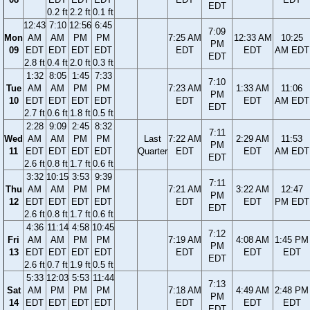
EDT
0.2 ft
2.2 ft
0.1 ft
12:43
7:10
12:56
6:45
7:09
Mon
AM
AM
PM
PM
7:25 AM
12:33 AM
10:25
PM
09
EDT
EDT
EDT
EDT
EDT
EDT
AM EDT
EDT
2.8 ft
0.4 ft
2.0 ft
0.3 ft
1:32
8:05
1:45
7:33
7:10
Tue
AM
AM
PM
PM
7:23 AM
1:33 AM
11:06
PM
10
EDT
EDT
EDT
EDT
EDT
EDT
AM EDT
EDT
2.7 ft
0.6 ft
1.8 ft
0.5 ft
2:28
9:09
2:45
8:32
7:11
Wed
AM
AM
PM
PM
Last
7:22 AM
2:29 AM
11:53
PM
11
EDT
EDT
EDT
EDT
Quarter
EDT
EDT
AM EDT
EDT
2.6 ft
0.8 ft
1.7 ft
0.6 ft
3:32
10:15
3:53
9:39
7:11
Thu
AM
AM
PM
PM
7:21 AM
3:22 AM
12:47
PM
12
EDT
EDT
EDT
EDT
EDT
EDT
PM EDT
EDT
2.6 ft
0.8 ft
1.7 ft
0.6 ft
4:36
11:14
4:58
10:45
7:12
Fri
AM
AM
PM
PM
7:19 AM
4:08 AM
1:45 PM
PM
13
EDT
EDT
EDT
EDT
EDT
EDT
EDT
EDT
2.6 ft
0.7 ft
1.9 ft
0.5 ft
5:33
12:03
5:53
11:44
7:13
Sat
AM
PM
PM
PM
7:18 AM
4:49 AM
2:48 PM
PM
14
EDT
EDT
EDT
EDT
EDT
EDT
EDT
EDT