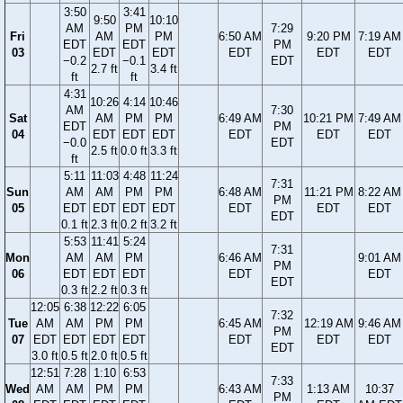
3:50
3:41
9:50
10:10
AM
PM
7:29
Fri
AM
PM
6:50 AM
9:20 PM
7:19 AM
EDT
EDT
PM
03
EDT
EDT
EDT
EDT
EDT
−0.2
−0.1
EDT
2.7 ft
3.4 ft
ft
ft
4:31
10:26
4:14
10:46
AM
7:30
Sat
AM
PM
PM
6:49 AM
10:21 PM
7:49 AM
EDT
PM
04
EDT
EDT
EDT
EDT
EDT
EDT
−0.0
EDT
2.5 ft
0.0 ft
3.3 ft
ft
5:11
11:03
4:48
11:24
7:31
Sun
AM
AM
PM
PM
6:48 AM
11:21 PM
8:22 AM
PM
05
EDT
EDT
EDT
EDT
EDT
EDT
EDT
EDT
0.1 ft
2.3 ft
0.2 ft
3.2 ft
5:53
11:41
5:24
7:31
Mon
AM
AM
PM
6:46 AM
9:01 AM
PM
06
EDT
EDT
EDT
EDT
EDT
EDT
0.3 ft
2.2 ft
0.3 ft
12:05
6:38
12:22
6:05
7:32
Tue
AM
AM
PM
PM
6:45 AM
12:19 AM
9:46 AM
PM
07
EDT
EDT
EDT
EDT
EDT
EDT
EDT
EDT
3.0 ft
0.5 ft
2.0 ft
0.5 ft
12:51
7:28
1:10
6:53
7:33
Wed
AM
AM
PM
PM
6:43 AM
1:13 AM
10:37
PM