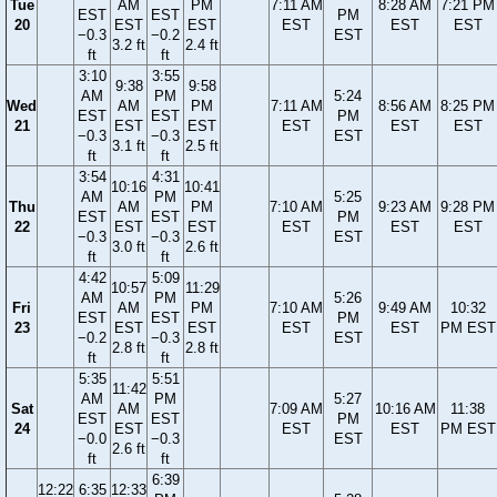
Tue
AM
PM
7:11 AM
8:28 AM
7:21 PM
EST
EST
PM
20
EST
EST
EST
EST
EST
−0.3
−0.2
EST
3.2 ft
2.4 ft
ft
ft
3:10
3:55
9:38
9:58
AM
PM
5:24
Wed
AM
PM
7:11 AM
8:56 AM
8:25 PM
EST
EST
PM
21
EST
EST
EST
EST
EST
−0.3
−0.3
EST
3.1 ft
2.5 ft
ft
ft
3:54
4:31
10:16
10:41
AM
PM
5:25
Thu
AM
PM
7:10 AM
9:23 AM
9:28 PM
EST
EST
PM
22
EST
EST
EST
EST
EST
−0.3
−0.3
EST
3.0 ft
2.6 ft
ft
ft
4:42
5:09
10:57
11:29
AM
PM
5:26
Fri
AM
PM
7:10 AM
9:49 AM
10:32
EST
EST
PM
23
EST
EST
EST
EST
PM EST
−0.2
−0.3
EST
2.8 ft
2.8 ft
ft
ft
5:35
5:51
11:42
AM
PM
5:27
Sat
AM
7:09 AM
10:16 AM
11:38
EST
EST
PM
24
EST
EST
EST
PM EST
−0.0
−0.3
EST
2.6 ft
ft
ft
6:39
12:22
6:35
12:33