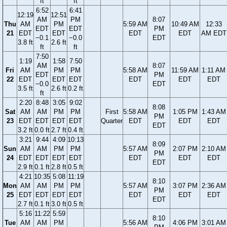
ft
ft
6:52
6:41
12:19
12:51
AM
PM
8:07
Thu
AM
PM
5:59 AM
10:49 AM
12:33
EDT
EDT
PM
21
EDT
EDT
EDT
EDT
AM EDT
−0.1
−0.0
EDT
3.8 ft
2.6 ft
ft
ft
7:50
1:19
1:58
7:50
AM
8:07
Fri
AM
PM
PM
5:58 AM
11:59 AM
1:11 AM
EDT
PM
22
EDT
EDT
EDT
EDT
EDT
EDT
−0.0
EDT
3.5 ft
2.6 ft
0.2 ft
ft
2:20
8:48
3:05
9:02
8:08
Sat
AM
AM
PM
PM
First
5:58 AM
1:05 PM
1:43 AM
PM
23
EDT
EDT
EDT
EDT
Quarter
EDT
EDT
EDT
EDT
3.2 ft
0.0 ft
2.7 ft
0.4 ft
3:21
9:44
4:09
10:13
8:09
Sun
AM
AM
PM
PM
5:57 AM
2:07 PM
2:10 AM
PM
24
EDT
EDT
EDT
EDT
EDT
EDT
EDT
EDT
2.9 ft
0.1 ft
2.8 ft
0.5 ft
4:21
10:35
5:08
11:19
8:10
Mon
AM
AM
PM
PM
5:57 AM
3:07 PM
2:36 AM
PM
25
EDT
EDT
EDT
EDT
EDT
EDT
EDT
EDT
2.7 ft
0.1 ft
3.0 ft
0.5 ft
5:16
11:22
5:59
8:10
Tue
AM
AM
PM
5:56 AM
4:06 PM
3:01 AM