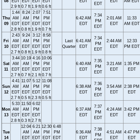
08
EDT
EDT
EDT
EDT
EDT
EDT
AM EDT
EDT
2.9 ft
0.7 ft
1.9 ft
0.6 ft
1:44
8:24
2:07
7:51
7:34
Thu
AM
AM
PM
PM
6:42 AM
2:01 AM
11:33
PM
09
EDT
EDT
EDT
EDT
EDT
EDT
AM EDT
EDT
2.8 ft
0.8 ft
1.9 ft
0.7 ft
2:43
9:24
3:12
8:58
7:34
Fri
AM
AM
PM
PM
Last
6:41 AM
2:44 AM
12:33
PM
10
EDT
EDT
EDT
EDT
Quarter
EDT
EDT
PM EDT
EDT
2.7 ft
0.8 ft
1.9 ft
0.8 ft
3:44
10:19
4:16
10:06
7:35
Sat
AM
AM
PM
PM
6:40 AM
3:21 AM
1:35 PM
PM
11
EDT
EDT
EDT
EDT
EDT
EDT
EDT
EDT
2.7 ft
0.7 ft
2.1 ft
0.7 ft
4:41
11:07
5:12
11:08
7:36
Sun
AM
AM
PM
PM
6:38 AM
3:54 AM
2:38 PM
PM
12
EDT
EDT
EDT
EDT
EDT
EDT
EDT
EDT
2.7 ft
0.5 ft
2.3 ft
0.5 ft
5:33
11:50
6:02
7:37
Mon
AM
AM
PM
6:37 AM
4:24 AM
3:42 PM
PM
13
EDT
EDT
EDT
EDT
EDT
EDT
EDT
2.8 ft
0.3 ft
2.7 ft
12:04
6:21
12:30
6:48
7:38
Tue
AM
AM
PM
PM
6:36 AM
4:51 AM
4:47 PM
PM
14
EDT
EDT
EDT
EDT
EDT
EDT
EDT