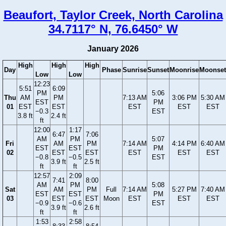
Beaufort, Taylor Creek, North Carolina
34.7117° N, 76.6450° W
January 2026
High
High
High
Day
Phase
Sunrise
Sunset
Moonrise
Moonset
Low
Low
12:23
5:51
6:09
PM
5:06
Thu
AM
PM
7:13 AM
3:06 PM
5:30 AM
EST
PM
01
EST
EST
EST
EST
EST
−0.3
EST
3.8 ft
2.4 ft
ft
12:00
1:17
6:47
7:06
AM
PM
5:07
Fri
AM
PM
7:14 AM
4:14 PM
6:40 AM
EST
EST
PM
02
EST
EST
EST
EST
EST
−0.8
−0.5
EST
3.9 ft
2.5 ft
ft
ft
12:57
2:09
7:41
8:00
AM
PM
5:08
Sat
AM
PM
Full
7:14 AM
5:27 PM
7:40 AM
EST
EST
PM
03
EST
EST
Moon
EST
EST
EST
−0.9
−0.6
EST
3.9 ft
2.6 ft
ft
ft
1:53
2:58