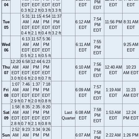
PM
04
EDT
EDT
EDT
EDT
EDT
EDT
EDT
EDT
0.3 ft
2.2 ft
0.3 ft
3.3 ft
5:31
11:15
4:54
11:37
7:54
Tue
AM
AM
PM
PM
6:12 AM
11:56 PM
8:31 AM
PM
05
EDT
EDT
EDT
EDT
EDT
EDT
EDT
EDT
0.4 ft
2.1 ft
0.4 ft
3.2 ft
6:13
11:57
5:36
7:55
Wed
AM
AM
PM
6:11 AM
9:25 AM
PM
06
EDT
EDT
EDT
EDT
EDT
EDT
0.5 ft
2.1 ft
0.5 ft
12:20
6:58
12:44
6:23
7:56
Thu
AM
AM
PM
PM
6:10 AM
12:40 AM
10:23
PM
07
EDT
EDT
EDT
EDT
EDT
EDT
AM EDT
EDT
3.0 ft
0.6 ft
2.0 ft
0.7 ft
1:07
7:46
1:37
7:18
7:57
Fri
AM
AM
PM
PM
6:09 AM
1:19 AM
11:23
PM
08
EDT
EDT
EDT
EDT
EDT
EDT
AM EDT
EDT
2.9 ft
0.7 ft
2.0 ft
0.8 ft
1:58
8:35
2:35
8:20
7:58
Sat
AM
AM
PM
PM
Last
6:08 AM
1:53 AM
12:24
PM
09
EDT
EDT
EDT
EDT
Quarter
EDT
EDT
PM EDT
EDT
2.8 ft
0.7 ft
2.1 ft
0.8 ft
2:52
9:23
3:34
9:26
7:58
Sun
AM
AM
PM
PM
6:07 AM
2:22 AM
1:26 PM
PM