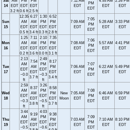
Sat
AM
PM
PM
7:11 AM
4:55 AM
2:26 PM
PM
14
EDT
EDT
EDT
EDT
EDT
EDT
EDT
3.2 ft
0.6 ft
2.5 ft
12:35
6:27
1:30
6:52
7:05
Sun
AM
AM
PM
PM
7:09 AM
5:28 AM
3:33 PM
PM
15
EDT
EDT
EDT
EDT
EDT
EDT
EDT
EDT
0.5 ft
3.4 ft
0.3 ft
2.8 ft
1:25
7:11
2:10
7:35
7:06
Mon
AM
AM
PM
PM
7:08 AM
5:57 AM
4:41 PM
PM
16
EDT
EDT
EDT
EDT
EDT
EDT
EDT
EDT
0.2 ft
3.6 ft
0.0 ft
3.1 ft
2:13
2:49
7:54
8:17
AM
PM
7:07
Tue
AM
PM
7:06 AM
6:22 AM
5:49 PM
EDT
EDT
PM
17
EDT
EDT
EDT
EDT
EDT
−0.0
−0.3
EDT
3.7 ft
3.4 ft
ft
ft
2:59
3:26
8:37
8:58
AM
PM
7:08
Wed
AM
PM
New
7:05 AM
6:46 AM
6:59 PM
EDT
EDT
PM
18
EDT
EDT
Moon
EDT
EDT
EDT
−0.3
−0.5
EDT
3.8 ft
3.7 ft
ft
ft
3:44
4:03
9:19
9:38
AM
PM
7:09
Thu
AM
PM
7:03 AM
7:10 AM
8:10 PM
EDT
EDT
PM
19
EDT
EDT
EDT
EDT
EDT
−0.5
−0.6
EDT
3.8 ft
4.0 ft