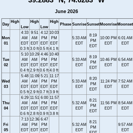
June 2026
High
High
High
Day
Phase
Sunrise
Sunset
Moonrise
Moonset
Low
Low
4:33
9:51
4:12
10:03
8:19
Mon
AM
AM
PM
PM
5:33 AM
10:00 PM
6:01 AM
PM
01
EDT
EDT
EDT
EDT
EDT
EDT
EDT
EDT
0.3 ft
3.0 ft
0.5 ft
4.1 ft
5:10
10:29
4:46
10:40
8:19
Tue
AM
AM
PM
PM
5:33 AM
10:46 PM
6:54 AM
PM
02
EDT
EDT
EDT
EDT
EDT
EDT
EDT
EDT
0.4 ft
2.9 ft
0.6 ft
4.0 ft
5:48
11:09
5:21
11:17
8:20
Wed
AM
AM
PM
PM
5:33 AM
11:24 PM
7:52 AM
PM
03
EDT
EDT
EDT
EDT
EDT
EDT
EDT
EDT
0.5 ft
2.9 ft
0.7 ft
3.9 ft
6:29
11:51
6:00
11:57
8:21
Thu
AM
AM
PM
PM
5:32 AM
11:56 PM
8:54 AM
PM
04
EDT
EDT
EDT
EDT
EDT
EDT
EDT
EDT
0.6 ft
2.8 ft
0.9 ft
3.8 ft
7:13
12:36
6:47
8:21
Fri
AM
PM
PM
5:32 AM
9:57 AM
PM
05
EDT
EDT
EDT
EDT
EDT
EDT