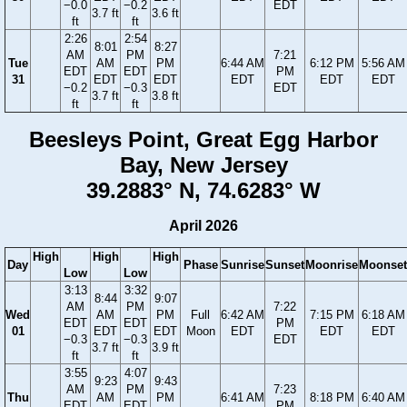
−0.0
−0.2
EDT
3.7 ft
3.6 ft
ft
ft
2:26
2:54
8:01
8:27
AM
PM
7:21
Tue
AM
PM
6:44 AM
6:12 PM
5:56 AM
EDT
EDT
PM
31
EDT
EDT
EDT
EDT
EDT
−0.2
−0.3
EDT
3.7 ft
3.8 ft
ft
ft
Beesleys Point, Great Egg Harbor
Bay, New Jersey
39.2883° N, 74.6283° W
April 2026
High
High
High
Day
Phase
Sunrise
Sunset
Moonrise
Moonset
Low
Low
3:13
3:32
8:44
9:07
AM
PM
7:22
Wed
AM
PM
Full
6:42 AM
7:15 PM
6:18 AM
EDT
EDT
PM
01
EDT
EDT
Moon
EDT
EDT
EDT
−0.3
−0.3
EDT
3.7 ft
3.9 ft
ft
ft
3:55
4:07
9:23
9:43
AM
PM
7:23
Thu
AM
PM
6:41 AM
8:18 PM
6:40 AM
EDT
EDT
PM