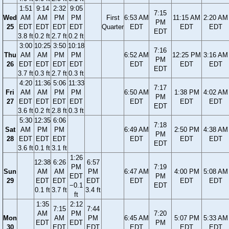
1:51
9:14
2:32
9:05
7:15
Wed
AM
AM
PM
PM
First
6:53 AM
11:15 AM
2:20 AM
PM
25
EDT
EDT
EDT
EDT
Quarter
EDT
EDT
EDT
EDT
3.8 ft
0.2 ft
2.7 ft
0.2 ft
3:00
10:25
3:50
10:18
7:16
Thu
AM
AM
PM
PM
6:52 AM
12:25 PM
3:16 AM
PM
26
EDT
EDT
EDT
EDT
EDT
EDT
EDT
EDT
3.7 ft
0.3 ft
2.7 ft
0.3 ft
4:20
11:36
5:06
11:33
7:17
Fri
AM
AM
PM
PM
6:50 AM
1:38 PM
4:02 AM
PM
27
EDT
EDT
EDT
EDT
EDT
EDT
EDT
EDT
3.6 ft
0.2 ft
2.8 ft
0.3 ft
5:30
12:35
6:06
7:18
Sat
AM
PM
PM
6:49 AM
2:50 PM
4:38 AM
PM
28
EDT
EDT
EDT
EDT
EDT
EDT
EDT
3.6 ft
0.1 ft
3.1 ft
1:26
12:38
6:26
6:57
PM
7:19
Sun
AM
AM
PM
6:47 AM
4:00 PM
5:08 AM
EDT
PM
29
EDT
EDT
EDT
EDT
EDT
EDT
−0.1
EDT
0.1 ft
3.7 ft
3.4 ft
ft
1:35
2:12
7:15
7:44
AM
PM
7:20
Mon
AM
PM
6:45 AM
5:07 PM
5:33 AM
EDT
EDT
PM
30
EDT
EDT
EDT
EDT
EDT