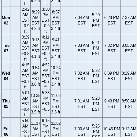
4.2 ft
3.2 ft
ft
ft
2:42
3:30
8:29
8:57
AM
PM
5:20
Mon
AM
PM
7:04 AM
6:23 PM
7:37 AM
EST
EST
PM
02
EST
EST
EST
EST
EST
−0.9
−0.9
EST
4.2 ft
3.4 ft
ft
ft
3:29
4:11
9:13
9:41
AM
PM
5:21
Tue
AM
PM
7:03 AM
7:32 PM
8:05 AM
EST
EST
PM
03
EST
EST
EST
EST
EST
−0.8
−0.9
EST
4.1 ft
3.4 ft
ft
ft
4:15
4:52
9:54
10:24
AM
PM
5:22
Wed
AM
PM
7:02 AM
8:39 PM
8:29 AM
EST
EST
PM
04
EST
EST
EST
EST
EST
−0.7
−0.7
EST
3.8 ft
3.4 ft
ft
ft
5:01
5:33
10:35
11:08
AM
PM
5:23
Thu
AM
PM
7:01 AM
9:43 PM
8:50 AM
EST
EST
PM
05
EST
EST
EST
EST
EST
−0.4
−0.5
EST
3.5 ft
3.3 ft
ft
ft
5:50
6:15
11:17
11:52
AM
PM
5:25
Fri
AM
PM
7:00 AM
10:46 PM
9:12 AM
EST
EST
PM
06
EST
EST
EST
EST
EST