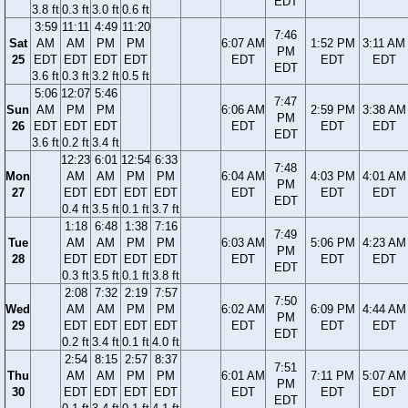
EDT
3.8 ft
0.3 ft
3.0 ft
0.6 ft
3:59
11:11
4:49
11:20
7:46
Sat
AM
AM
PM
PM
6:07 AM
1:52 PM
3:11 AM
PM
25
EDT
EDT
EDT
EDT
EDT
EDT
EDT
EDT
3.6 ft
0.3 ft
3.2 ft
0.5 ft
5:06
12:07
5:46
7:47
Sun
AM
PM
PM
6:06 AM
2:59 PM
3:38 AM
PM
26
EDT
EDT
EDT
EDT
EDT
EDT
EDT
3.6 ft
0.2 ft
3.4 ft
12:23
6:01
12:54
6:33
7:48
Mon
AM
AM
PM
PM
6:04 AM
4:03 PM
4:01 AM
PM
27
EDT
EDT
EDT
EDT
EDT
EDT
EDT
EDT
0.4 ft
3.5 ft
0.1 ft
3.7 ft
1:18
6:48
1:38
7:16
7:49
Tue
AM
AM
PM
PM
6:03 AM
5:06 PM
4:23 AM
PM
28
EDT
EDT
EDT
EDT
EDT
EDT
EDT
EDT
0.3 ft
3.5 ft
0.1 ft
3.8 ft
2:08
7:32
2:19
7:57
7:50
Wed
AM
AM
PM
PM
6:02 AM
6:09 PM
4:44 AM
PM
29
EDT
EDT
EDT
EDT
EDT
EDT
EDT
EDT
0.2 ft
3.4 ft
0.1 ft
4.0 ft
2:54
8:15
2:57
8:37
7:51
Thu
AM
AM
PM
PM
6:01 AM
7:11 PM
5:07 AM
PM
30
EDT
EDT
EDT
EDT
EDT
EDT
EDT
EDT