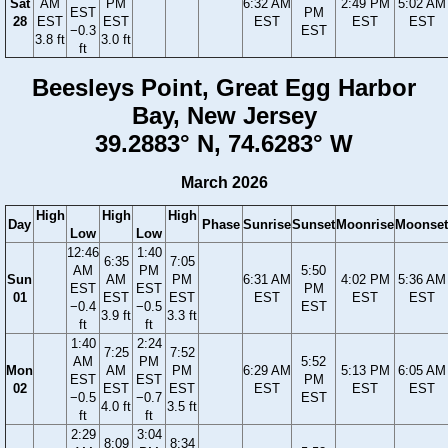
Sat
AM
PM
6:32 AM
2:49 PM
5:02 AM
EST
PM
28
EST
EST
EST
EST
EST
−0.3
EST
3.8 ft
3.0 ft
ft
Beesleys Point, Great Egg Harbor
Bay, New Jersey
39.2883° N, 74.6283° W
March 2026
High
High
High
Day
Phase
Sunrise
Sunset
Moonrise
Moonset
Low
Low
12:46
1:40
6:35
7:05
AM
PM
5:50
Sun
AM
PM
6:31 AM
4:02 PM
5:36 AM
EST
EST
PM
01
EST
EST
EST
EST
EST
−0.4
−0.5
EST
3.9 ft
3.3 ft
ft
ft
1:40
2:24
7:25
7:52
AM
PM
5:52
Mon
AM
PM
6:29 AM
5:13 PM
6:05 AM
EST
EST
PM
02
EST
EST
EST
EST
EST
−0.5
−0.7
EST
4.0 ft
3.5 ft
ft
ft
2:29
3:04
8:09
8:34