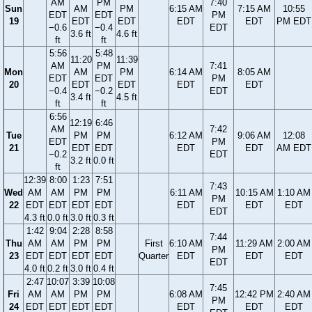
AM
PM
7:40
Sun
AM
PM
6:15 AM
7:15 AM
10:55
EDT
EDT
PM
19
EDT
EDT
EDT
EDT
PM EDT
−0.6
−0.4
EDT
3.6 ft
4.6 ft
ft
ft
5:56
5:48
11:20
11:39
AM
PM
7:41
Mon
AM
PM
6:14 AM
8:05 AM
EDT
EDT
PM
20
EDT
EDT
EDT
EDT
−0.4
−0.2
EDT
3.4 ft
4.5 ft
ft
ft
6:56
12:19
6:46
AM
7:42
Tue
PM
PM
6:12 AM
9:06 AM
12:08
EDT
PM
21
EDT
EDT
EDT
EDT
AM EDT
−0.2
EDT
3.2 ft
0.0 ft
ft
12:39
8:00
1:23
7:51
7:43
Wed
AM
AM
PM
PM
6:11 AM
10:15 AM
1:10 AM
PM
22
EDT
EDT
EDT
EDT
EDT
EDT
EDT
EDT
4.3 ft
0.0 ft
3.0 ft
0.3 ft
1:42
9:04
2:28
8:58
7:44
Thu
AM
AM
PM
PM
First
6:10 AM
11:29 AM
2:00 AM
PM
23
EDT
EDT
EDT
EDT
Quarter
EDT
EDT
EDT
EDT
4.0 ft
0.2 ft
3.0 ft
0.4 ft
2:47
10:07
3:39
10:08
7:45
Fri
AM
AM
PM
PM
6:08 AM
12:42 PM
2:40 AM
PM
24
EDT
EDT
EDT
EDT
EDT
EDT
EDT