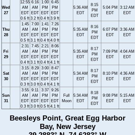
12:55
6:16
1:00
6:45
8:15
Wed
AM
AM
PM
PM
5:36 AM
5:04 PM
3:12 AM
PM
27
EDT
EDT
EDT
EDT
EDT
EDT
EDT
EDT
0.6 ft
3.2 ft
0.4 ft
3.9 ft
1:45
7:00
1:41
7:26
8:16
Thu
AM
AM
PM
PM
5:35 AM
6:07 PM
3:36 AM
PM
28
EDT
EDT
EDT
EDT
EDT
EDT
EDT
EDT
0.5 ft
3.1 ft
0.4 ft
4.0 ft
2:31
7:45
2:21
8:06
8:17
Fri
AM
AM
PM
PM
5:35 AM
7:09 PM
4:04 AM
PM
29
EDT
EDT
EDT
EDT
EDT
EDT
EDT
EDT
0.4 ft
3.1 ft
0.4 ft
4.1 ft
3:15
8:29
3:00
8:47
8:17
Sat
AM
AM
PM
PM
5:34 AM
8:10 PM
4:36 AM
PM
30
EDT
EDT
EDT
EDT
EDT
EDT
EDT
EDT
0.3 ft
3.0 ft
0.4 ft
4.1 ft
3:55
9:11
3:37
9:26
8:18
Sun
AM
AM
PM
PM
Full
5:34 AM
9:08 PM
5:15 AM
PM
31
EDT
EDT
EDT
EDT
Moon
EDT
EDT
EDT
EDT
0.3 ft
3.0 ft
0.5 ft
4.1 ft
Beesleys Point, Great Egg Harbor
Bay, New Jersey
39.2883° N, 74.6283° W