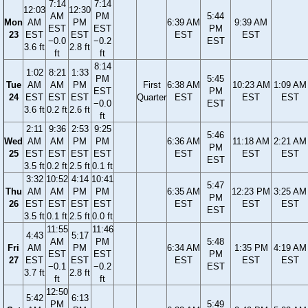
7:14
7:14
12:03
12:30
AM
PM
5:44
Mon
AM
PM
6:39 AM
9:39 AM
EST
EST
PM
23
EST
EST
EST
EST
−0.0
−0.2
EST
3.6 ft
2.8 ft
ft
ft
8:14
1:02
8:21
1:33
PM
5:45
Tue
AM
AM
PM
First
6:38 AM
10:23 AM
1:09 AM
EST
PM
24
EST
EST
EST
Quarter
EST
EST
EST
−0.0
EST
3.6 ft
0.2 ft
2.6 ft
ft
2:11
9:36
2:53
9:25
5:46
Wed
AM
AM
PM
PM
6:36 AM
11:18 AM
2:21 AM
PM
25
EST
EST
EST
EST
EST
EST
EST
EST
3.5 ft
0.2 ft
2.5 ft
0.1 ft
3:32
10:52
4:14
10:41
5:47
Thu
AM
AM
PM
PM
6:35 AM
12:23 PM
3:25 AM
PM
26
EST
EST
EST
EST
EST
EST
EST
EST
3.5 ft
0.1 ft
2.5 ft
0.0 ft
11:55
11:46
4:43
5:17
AM
PM
5:48
Fri
AM
PM
6:34 AM
1:35 PM
4:19 AM
EST
EST
PM
27
EST
EST
EST
EST
EST
−0.1
−0.2
EST
3.7 ft
2.8 ft
ft
ft
12:50
5:42
6:13
PM
5:49