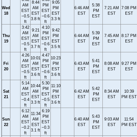
8:44
9:05
AM
PM
5:38
Wed
AM
PM
6:46 AM
7:21 AM
7:08 PM
EST
EST
PM
18
EST
EST
EST
EST
EST
−0.5
−0.6
EST
3.8 ft
3.3 ft
ft
ft
3:42
4:10
9:21
9:42
AM
PM
5:39
Thu
AM
PM
6:44 AM
7:45 AM
8:17 PM
EST
EST
PM
19
EST
EST
EST
EST
EST
−0.5
−0.6
EST
3.7 ft
3.5 ft
ft
ft
4:26
4:47
10:01
10:23
AM
PM
5:41
Fri
AM
PM
6:43 AM
8:08 AM
9:27 PM
EST
EST
PM
20
EST
EST
EST
EST
EST
−0.5
−0.6
EST
3.6 ft
3.6 ft
ft
ft
5:14
5:30
10:44
11:10
AM
PM
5:42
Sat
AM
PM
6:42 AM
8:34 AM
10:39
EST
EST
PM
21
EST
EST
EST
EST
PM EST
−0.4
−0.5
EST
3.3 ft
3.6 ft
ft
ft
6:12
6:19
11:34
AM
PM
5:43
Sun
AM
6:40 AM
9:03 AM
11:54
EST
EST
PM
22
EST
EST
EST
PM EST
−0.2
−0.3
EST
3.1 ft
ft
ft