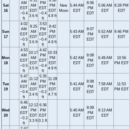
8:31
8:50
AM
PM
8:06
Sat
AM
PM
New
5:44 AM
5:06 AM
8:28 PM
EDT
EDT
PM
16
EDT
EDT
Moon
EDT
EDT
EDT
−0.4
−0.4
EDT
3.6 ft
4.8 ft
ft
ft
4:02
3:53
9:25
9:42
AM
PM
8:07
Sun
AM
PM
5:43 AM
5:52 AM
9:46 PM
EDT
EDT
PM
17
EDT
EDT
EDT
EDT
EDT
−0.5
−0.4
EDT
3.6 ft
4.9 ft
ft
ft
4:53
4:42
10:17
10:33
AM
PM
8:08
Mon
AM
PM
5:42 AM
6:49 AM
10:56
EDT
EDT
PM
18
EDT
EDT
EDT
EDT
PM EDT
−0.5
−0.4
EDT
3.5 ft
4.9 ft
ft
ft
5:47
5:35
11:12
11:28
AM
PM
8:08
Tue
AM
PM
5:41 AM
7:58 AM
11:53
EDT
EDT
PM
19
EDT
EDT
EDT
EDT
PM EDT
−0.4
−0.2
EDT
3.4 ft
4.7 ft
ft
ft
6:46
12:12
6:36
AM
8:09
Wed
PM
PM
5:40 AM
9:13 AM
EDT
PM
20
EDT
EDT
EDT
EDT
−0.2
EDT
3.3 ft
0.1 ft
ft
7:47