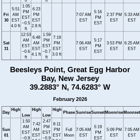
ft
ft
1:05
5:51
6:23
PM
5:16
Fri
AM
PM
7:07 AM
2:37 PM
5:33 AM
EST
PM
30
EST
EST
EST
EST
EST
−0.5
EST
4.0 ft
2.8 ft
ft
12:53
1:59
6:48
7:19
AM
PM
5:17
Sat
AM
PM
7:06 AM
3:53 PM
6:25 AM
EST
EST
PM
31
EST
EST
EST
EST
EST
−0.6
−0.7
EST
4.1 ft
3.0 ft
ft
ft
Beesleys Point, Great Egg Harbor
Bay, New Jersey
39.2883° N, 74.6283° W
February 2026
High
High
High
Day
Phase
Sunrise
Sunset
Moonrise
Moonset
Low
Low
1:50
2:47
7:42
8:11
AM
PM
5:19
Sun
AM
PM
Full
7:05 AM
5:09 PM
7:05 AM
EST
EST
PM
01
EST
EST
Moon
EST
EST
EST
−0.8
−0.9
EST