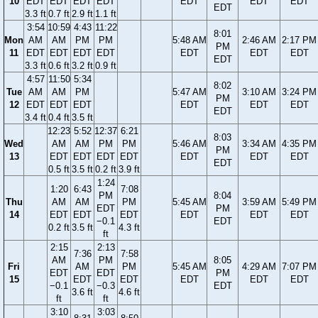
10
EDT
EDT
EDT
EDT
EDT
EDT
EDT
EDT
3.3 ft
0.7 ft
2.9 ft
1.1 ft
3:54
10:59
4:43
11:22
8:01
Mon
AM
AM
PM
PM
5:48 AM
2:46 AM
2:17 PM
PM
11
EDT
EDT
EDT
EDT
EDT
EDT
EDT
EDT
3.3 ft
0.6 ft
3.2 ft
0.9 ft
4:57
11:50
5:34
8:02
Tue
AM
AM
PM
5:47 AM
3:10 AM
3:24 PM
PM
12
EDT
EDT
EDT
EDT
EDT
EDT
EDT
3.4 ft
0.4 ft
3.5 ft
12:23
5:52
12:37
6:21
8:03
Wed
AM
AM
PM
PM
5:46 AM
3:34 AM
4:35 PM
PM
13
EDT
EDT
EDT
EDT
EDT
EDT
EDT
EDT
0.5 ft
3.5 ft
0.2 ft
3.9 ft
1:24
1:20
6:43
7:08
PM
8:04
Thu
AM
AM
PM
5:45 AM
3:59 AM
5:49 PM
EDT
PM
14
EDT
EDT
EDT
EDT
EDT
EDT
−0.1
EDT
0.2 ft
3.5 ft
4.3 ft
ft
2:15
2:13
7:36
7:58
AM
PM
8:05
Fri
AM
PM
5:45 AM
4:29 AM
7:07 PM
EDT
EDT
PM
15
EDT
EDT
EDT
EDT
EDT
−0.1
−0.3
EDT
3.6 ft
4.6 ft
ft
ft
3:10
3:03