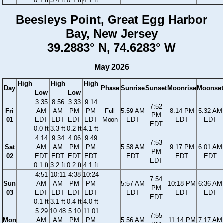
0.1 ft
3.4 ft
0.1 ft
4.1 ft
Beesleys Point, Great Egg Harbor
Bay, New Jersey
39.2883° N, 74.6283° W
May 2026
High
High
High
Day
Phase
Sunrise
Sunset
Moonrise
Moonset
Low
Low
3:35
8:56
3:33
9:14
7:52
Fri
AM
AM
PM
PM
Full
5:59 AM
8:14 PM
5:32 AM
PM
01
EDT
EDT
EDT
EDT
Moon
EDT
EDT
EDT
EDT
0.0 ft
3.3 ft
0.2 ft
4.1 ft
4:14
9:34
4:06
9:49
7:53
Sat
AM
AM
PM
PM
5:58 AM
9:17 PM
6:01 AM
PM
02
EDT
EDT
EDT
EDT
EDT
EDT
EDT
EDT
0.1 ft
3.2 ft
0.2 ft
4.1 ft
4:51
10:11
4:38
10:24
7:54
Sun
AM
AM
PM
PM
5:57 AM
10:18 PM
6:36 AM
PM
03
EDT
EDT
EDT
EDT
EDT
EDT
EDT
EDT
0.1 ft
3.1 ft
0.4 ft
4.0 ft
5:29
10:48
5:10
11:01
7:55
Mon
AM
AM
PM
PM
5:56 AM
11:14 PM
7:17 AM