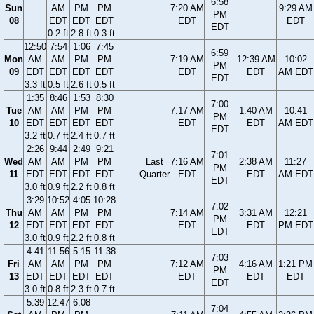
6:58
Sun
AM
PM
PM
7:20 AM
9:29 AM
PM
08
EDT
EDT
EDT
EDT
EDT
EDT
0.2 ft
2.8 ft
0.3 ft
12:50
7:54
1:06
7:45
6:59
Mon
AM
AM
PM
PM
7:19 AM
12:39 AM
10:02
PM
09
EDT
EDT
EDT
EDT
EDT
EDT
AM EDT
EDT
3.3 ft
0.5 ft
2.6 ft
0.5 ft
1:35
8:46
1:53
8:30
7:00
Tue
AM
AM
PM
PM
7:17 AM
1:40 AM
10:41
PM
10
EDT
EDT
EDT
EDT
EDT
EDT
AM EDT
EDT
3.2 ft
0.7 ft
2.4 ft
0.7 ft
2:26
9:44
2:49
9:21
7:01
Wed
AM
AM
PM
PM
Last
7:16 AM
2:38 AM
11:27
PM
11
EDT
EDT
EDT
EDT
Quarter
EDT
EDT
AM EDT
EDT
3.0 ft
0.9 ft
2.2 ft
0.8 ft
3:29
10:52
4:05
10:28
7:02
Thu
AM
AM
PM
PM
7:14 AM
3:31 AM
12:21
PM
12
EDT
EDT
EDT
EDT
EDT
EDT
PM EDT
EDT
3.0 ft
0.9 ft
2.2 ft
0.8 ft
4:41
11:56
5:15
11:38
7:03
Fri
AM
AM
PM
PM
7:12 AM
4:16 AM
1:21 PM
PM
13
EDT
EDT
EDT
EDT
EDT
EDT
EDT
EDT
3.0 ft
0.8 ft
2.3 ft
0.7 ft
5:39
12:47
6:08
7:04