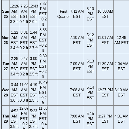
7:37
12:26
7:25
12:43
PM
5:10
Sun
AM
AM
PM
First
7:11 AM
10:30 AM
EST
PM
25
EST
EST
EST
Quarter
EST
EST
−0.2
EST
3.3 ft
0.1 ft
2.9 ft
ft
8:33
1:22
8:31
1:44
PM
5:12
Mon
AM
AM
PM
7:10 AM
11:01 AM
12:48
EST
PM
26
EST
EST
EST
EST
EST
AM EST
−0.2
EST
3.4 ft
0.2 ft
2.7 ft
ft
9:39
2:28
9:47
3:00
PM
5:13
Tue
AM
AM
PM
7:09 AM
11:39 AM
2:04 AM
EST
PM
27
EST
EST
EST
EST
EST
EST
−0.2
EST
3.4 ft
0.2 ft
2.5 ft
ft
10:49
3:44
11:02
4:19
PM
5:14
Wed
AM
AM
PM
7:08 AM
12:27 PM
3:19 AM
EST
PM
28
EST
EST
EST
EST
EST
EST
−0.2
EST
3.6 ft
0.0 ft
2.5 ft
ft
12:07
11:53
4:52
5:23
PM
PM
5:15
Thu
AM
PM
7:08 AM
1:27 PM
4:31 AM
EST
EST
PM
29
EST
EST
EST
EST
EST
−0.2
−0.4
EST
3.8 ft
2.7 ft