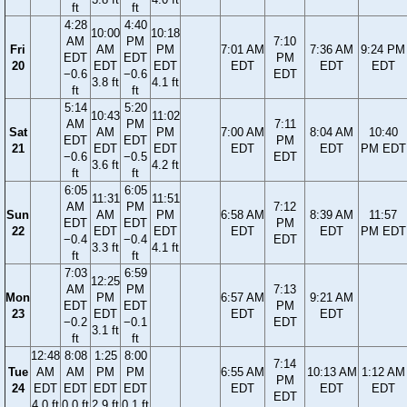
ft
ft
4:28
4:40
10:00
10:18
AM
PM
7:10
Fri
AM
PM
7:01 AM
7:36 AM
9:24 PM
EDT
EDT
PM
20
EDT
EDT
EDT
EDT
EDT
−0.6
−0.6
EDT
3.8 ft
4.1 ft
ft
ft
5:14
5:20
10:43
11:02
AM
PM
7:11
Sat
AM
PM
7:00 AM
8:04 AM
10:40
EDT
EDT
PM
21
EDT
EDT
EDT
EDT
PM EDT
−0.6
−0.5
EDT
3.6 ft
4.2 ft
ft
ft
6:05
6:05
11:31
11:51
AM
PM
7:12
Sun
AM
PM
6:58 AM
8:39 AM
11:57
EDT
EDT
PM
22
EDT
EDT
EDT
EDT
PM EDT
−0.4
−0.4
EDT
3.3 ft
4.1 ft
ft
ft
7:03
6:59
12:25
AM
PM
7:13
Mon
PM
6:57 AM
9:21 AM
EDT
EDT
PM
23
EDT
EDT
EDT
−0.2
−0.1
EDT
3.1 ft
ft
ft
12:48
8:08
1:25
8:00
7:14
Tue
AM
AM
PM
PM
6:55 AM
10:13 AM
1:12 AM
PM
24
EDT
EDT
EDT
EDT
EDT
EDT
EDT
EDT
4.0 ft
0.0 ft
2.9 ft
0.1 ft