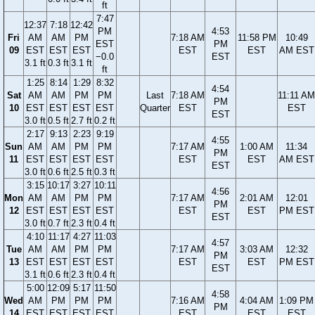
ft
7:47
12:37
7:18
12:42
PM
4:53
Fri
AM
AM
PM
7:18 AM
11:58 PM
10:49
EST
PM
09
EST
EST
EST
EST
EST
AM EST
−0.0
EST
3.1 ft
0.3 ft
3.1 ft
ft
1:25
8:14
1:29
8:32
4:54
Sat
AM
AM
PM
PM
Last
7:18 AM
11:11 AM
PM
10
EST
EST
EST
EST
Quarter
EST
EST
EST
3.0 ft
0.5 ft
2.7 ft
0.2 ft
2:17
9:13
2:23
9:19
4:55
Sun
AM
AM
PM
PM
7:17 AM
1:00 AM
11:34
PM
11
EST
EST
EST
EST
EST
EST
AM EST
EST
3.0 ft
0.6 ft
2.5 ft
0.3 ft
3:15
10:17
3:27
10:11
4:56
Mon
AM
AM
PM
PM
7:17 AM
2:01 AM
12:01
PM
12
EST
EST
EST
EST
EST
EST
PM EST
EST
3.0 ft
0.7 ft
2.3 ft
0.4 ft
4:10
11:17
4:27
11:03
4:57
Tue
AM
AM
PM
PM
7:17 AM
3:03 AM
12:32
PM
13
EST
EST
EST
EST
EST
EST
PM EST
EST
3.1 ft
0.6 ft
2.3 ft
0.4 ft
5:00
12:09
5:17
11:50
4:58
Wed
AM
PM
PM
PM
7:16 AM
4:04 AM
1:09 PM
PM
14
EST
EST
EST
EST
EST
EST
EST