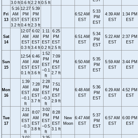
3.0 ft
0.6 ft
2.2 ft
0.5 ft
5:16
12:27
5:39
5:33
Fri
AM
PM
PM
6:52 AM
4:39 AM
1:34 PM
PM
13
EST
EST
EST
EST
EST
EST
EST
3.2 ft
0.4 ft
2.3 ft
12:07
6:02
1:11
6:25
5:34
Sat
AM
AM
PM
PM
6:51 AM
5:22 AM
2:37 PM
PM
14
EST
EST
EST
EST
EST
EST
EST
EST
0.3 ft
3.4 ft
0.2 ft
2.5 ft
1:52
12:54
6:46
7:09
PM
5:35
Sun
AM
AM
PM
6:50 AM
5:59 AM
3:44 PM
EST
PM
15
EST
EST
EST
EST
EST
EST
−0.1
EST
0.1 ft
3.6 ft
2.7 ft
ft
1:39
2:28
7:28
7:51
AM
PM
5:36
Mon
AM
PM
6:48 AM
6:29 AM
4:52 PM
EST
EST
PM
16
EST
EST
EST
EST
EST
−0.1
−0.3
EST
3.7 ft
2.9 ft
ft
ft
2:21
3:02
8:07
8:28
AM
PM
5:37
Tue
AM
PM
New
6:47 AM
6:57 AM
6:00 PM
EST
EST
PM
17
EST
EST
Moon
EST
EST
EST
−0.3
−0.5
EST
3.8 ft
3.1 ft
ft
ft
3:02
3:35