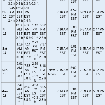
EST
3.2 ft
0.5 ft
2.3 ft
0.3 ft
5:45
12:57
6:05
4:59
Thu
AM
PM
PM
7:16 AM
5:03 AM
1:54 PM
PM
15
EST
EST
EST
EST
EST
EST
EST
3.4 ft
0.3 ft
2.4 ft
12:35
6:30
1:42
6:52
5:00
Fri
AM
AM
PM
PM
7:16 AM
5:57 AM
2:47 PM
PM
16
EST
EST
EST
EST
EST
EST
EST
EST
0.2 ft
3.5 ft
0.1 ft
2.5 ft
2:23
1:19
7:14
7:37
PM
5:01
Sat
AM
AM
PM
7:15 AM
6:45 AM
3:47 PM
EST
PM
17
EST
EST
EST
EST
EST
EST
−0.1
EST
0.0 ft
3.7 ft
2.6 ft
ft
2:01
2:59
7:55
8:18
AM
PM
5:02
Sun
AM
PM
New
7:15 AM
7:25 AM
4:52 PM
EST
EST
PM
18
EST
EST
Moon
EST
EST
EST
−0.1
−0.2
EST
3.8 ft
2.7 ft
ft
ft
2:41
3:33
8:32
8:55
AM
PM
5:04
Mon
AM
PM
7:14 AM
7:59 AM
5:59 PM
EST
EST
PM
19
EST
EST
EST
EST
EST
−0.2
−0.3
EST
3.8 ft
2.8 ft
ft
ft