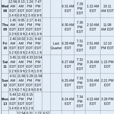
12:56
8:13
1:24
7:47
7:29
Wed
AM
AM
PM
PM
6:31 AM
1:22 AM
10:11
PM
08
EDT
EDT
EDT
EDT
EDT
EDT
AM EDT
EDT
3.4 ft
0.8 ft
2.5 ft
0.9 ft
1:45
9:05
2:17
8:41
7:30
Thu
AM
AM
PM
PM
6:30 AM
2:10 AM
11:08
PM
09
EDT
EDT
EDT
EDT
EDT
EDT
AM EDT
EDT
3.3 ft
0.9 ft
2.4 ft
1.0 ft
2:40
10:02
3:21
9:42
7:31
Fri
AM
AM
PM
PM
Last
6:28 AM
2:51 AM
12:10
PM
10
EDT
EDT
EDT
EDT
Quarter
EDT
EDT
PM EDT
EDT
3.2 ft
0.9 ft
2.4 ft
1.1 ft
3:45
11:03
4:33
10:54
7:32
Sat
AM
AM
PM
PM
6:27 AM
3:26 AM
1:15 PM
PM
11
EDT
EDT
EDT
EDT
EDT
EDT
EDT
EDT
3.2 ft
0.9 ft
2.5 ft
1.0 ft
4:51
11:56
5:29
11:59
7:33
Sun
AM
AM
PM
PM
6:25 AM
3:55 AM
2:21 PM
PM
12
EDT
EDT
EDT
EDT
EDT
EDT
EDT
EDT
3.3 ft
0.7 ft
2.8 ft
0.8 ft
5:44
12:41
6:15
7:34
Mon
AM
PM
PM
6:24 AM
4:22 AM
3:28 PM
PM
13
EDT
EDT
EDT
EDT
EDT
EDT
EDT
3.4 ft
0.4 ft
3.2 ft
12:54
6:31
1:23
6:57