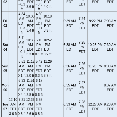
02
EDT
EDT
EDT
EDT
EDT
−0.3
−0.3
EDT
3.6 ft
4.0 ft
ft
ft
4:34
4:39
10:00
10:18
AM
PM
7:24
Fri
AM
PM
6:39 AM
9:22 PM
7:03 AM
EDT
EDT
PM
03
EDT
EDT
EDT
EDT
EDT
−0.3
−0.1
EDT
3.4 ft
3.9 ft
ft
ft
5:11
10:35
5:10
10:52
AM
7:25
Sat
AM
PM
PM
6:38 AM
10:25 PM
7:30 AM
EDT
PM
04
EDT
EDT
EDT
EDT
EDT
EDT
−0.1
EDT
3.3 ft
0.1 ft
3.9 ft
ft
5:51
11:12
5:42
11:29
7:26
Sun
AM
AM
PM
PM
6:36 AM
11:28 PM
8:00 AM
PM
05
EDT
EDT
EDT
EDT
EDT
EDT
EDT
EDT
0.1 ft
3.0 ft
0.3 ft
3.7 ft
6:33
11:51
6:17
7:27
Mon
AM
AM
PM
6:35 AM
8:37 AM
PM
06
EDT
EDT
EDT
EDT
EDT
EDT
0.4 ft
2.8 ft
0.6 ft
12:10
7:21
12:36
6:58
7:28
Tue
AM
AM
PM
PM
6:33 AM
12:27 AM
9:20 AM
PM
07
EDT
EDT
EDT
EDT
EDT
EDT
EDT
EDT
3.6 ft
0.6 ft
2.6 ft
0.8 ft