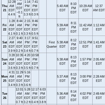
12:28
1:14
7:41
AM
8:10
Thu
AM
PM
PM
5:40 AM
10:29 AM
12:37
EDT
PM
21
EDT
EDT
EDT
EDT
EDT
AM EDT
−0.1
EDT
4.4 ft
3.3 ft
0.3 ft
ft
1:28
8:44
2:15
8:46
8:11
Fri
AM
AM
PM
PM
5:39 AM
11:42 AM
1:12 AM
PM
22
EDT
EDT
EDT
EDT
EDT
EDT
EDT
EDT
4.1 ft
0.1 ft
3.3 ft
0.5 ft
2:27
9:40
3:17
9:51
8:12
Sat
AM
AM
PM
PM
First
5:38 AM
12:51 PM
1:41 AM
PM
23
EDT
EDT
EDT
EDT
Quarter
EDT
EDT
EDT
EDT
3.9 ft
0.2 ft
3.4 ft
0.7 ft
3:28
10:35
4:20
10:58
8:13
Sun
AM
AM
PM
PM
5:38 AM
1:57 PM
2:05 AM
PM
24
EDT
EDT
EDT
EDT
EDT
EDT
EDT
EDT
3.6 ft
0.3 ft
3.5 ft
0.7 ft
4:31
11:29
5:16
8:13
Mon
AM
AM
PM
5:37 AM
3:00 PM
2:28 AM
PM
25
EDT
EDT
EDT
EDT
EDT
EDT
EDT
3.4 ft
0.3 ft
3.6 ft
12:01
5:28
12:17
6:03
8:14
Tue
AM
AM
PM
PM
5:36 AM
4:02 PM
2:49 AM
PM
26
EDT
EDT
EDT
EDT
EDT
EDT
EDT
EDT
0.7 ft
3.2 ft
0.4 ft
3.8 ft