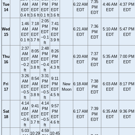
7:35
Tue
AM
AM
PM
PM
6:22 AM
4:46 AM
4:37 PM
PM
14
EDT
EDT
EDT
EDT
EDT
EDT
EDT
EDT
0.4 ft
3.6 ft
0.1 ft
3.6 ft
2:05
1:46
7:18
7:41
PM
7:36
Wed
AM
AM
PM
6:21 AM
5:10 AM
5:47 PM
EDT
PM
15
EDT
EDT
EDT
EDT
EDT
EDT
−0.1
EDT
0.1 ft
3.7 ft
3.9 ft
ft
2:37
2:48
8:05
8:26
AM
PM
7:37
Thu
AM
PM
6:20 AM
5:35 AM
7:00 PM
EDT
EDT
PM
16
EDT
EDT
EDT
EDT
EDT
−0.2
−0.4
EDT
3.8 ft
4.3 ft
ft
ft
3:26
3:31
8:54
9:11
AM
PM
7:38
Fri
AM
PM
New
6:18 AM
6:03 AM
8:17 PM
EDT
EDT
PM
17
EDT
EDT
Moon
EDT
EDT
EDT
−0.5
−0.5
EDT
3.8 ft
4.5 ft
ft
ft
4:14
4:14
9:41
9:57
AM
PM
7:39
Sat
AM
PM
6:17 AM
6:35 AM
9:36 PM
EDT
EDT
PM
18
EDT
EDT
EDT
EDT
EDT
−0.6
−0.5
EDT
3.7 ft
4.6 ft
ft
ft
5:03
4:59
10:29
10:45