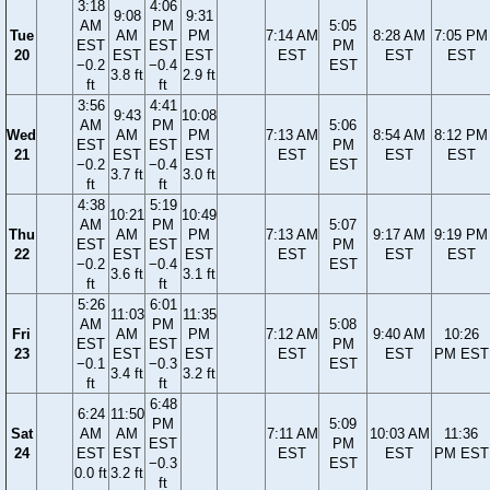
3:18
4:06
9:08
9:31
AM
PM
5:05
Tue
AM
PM
7:14 AM
8:28 AM
7:05 PM
EST
EST
PM
20
EST
EST
EST
EST
EST
−0.2
−0.4
EST
3.8 ft
2.9 ft
ft
ft
3:56
4:41
9:43
10:08
AM
PM
5:06
Wed
AM
PM
7:13 AM
8:54 AM
8:12 PM
EST
EST
PM
21
EST
EST
EST
EST
EST
−0.2
−0.4
EST
3.7 ft
3.0 ft
ft
ft
4:38
5:19
10:21
10:49
AM
PM
5:07
Thu
AM
PM
7:13 AM
9:17 AM
9:19 PM
EST
EST
PM
22
EST
EST
EST
EST
EST
−0.2
−0.4
EST
3.6 ft
3.1 ft
ft
ft
5:26
6:01
11:03
11:35
AM
PM
5:08
Fri
AM
PM
7:12 AM
9:40 AM
10:26
EST
EST
PM
23
EST
EST
EST
EST
PM EST
−0.1
−0.3
EST
3.4 ft
3.2 ft
ft
ft
6:48
6:24
11:50
PM
5:09
Sat
AM
AM
7:11 AM
10:03 AM
11:36
EST
PM
24
EST
EST
EST
EST
PM EST
−0.3
EST
0.0 ft
3.2 ft
ft