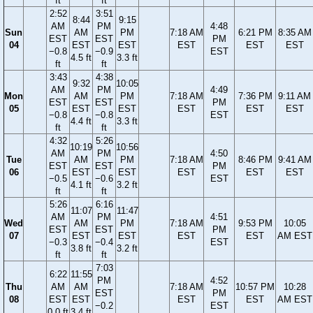
ft
ft
2:52
3:51
8:44
9:15
AM
PM
4:48
Sun
AM
PM
7:18 AM
6:21 PM
8:35 AM
EST
EST
PM
04
EST
EST
EST
EST
EST
−0.8
−0.9
EST
4.5 ft
3.3 ft
ft
ft
3:43
4:38
9:32
10:05
AM
PM
4:49
Mon
AM
PM
7:18 AM
7:36 PM
9:11 AM
EST
EST
PM
05
EST
EST
EST
EST
EST
−0.8
−0.8
EST
4.4 ft
3.3 ft
ft
ft
4:32
5:26
10:19
10:56
AM
PM
4:50
Tue
AM
PM
7:18 AM
8:46 PM
9:41 AM
EST
EST
PM
06
EST
EST
EST
EST
EST
−0.5
−0.6
EST
4.1 ft
3.2 ft
ft
ft
5:26
6:16
11:07
11:47
AM
PM
4:51
Wed
AM
PM
7:18 AM
9:53 PM
10:05
EST
EST
PM
07
EST
EST
EST
EST
AM EST
−0.3
−0.4
EST
3.8 ft
3.2 ft
ft
ft
7:03
6:22
11:55
PM
4:52
Thu
AM
AM
7:18 AM
10:57 PM
10:28
EST
PM
08
EST
EST
EST
EST
AM EST
−0.2
EST
0.0 ft
3.4 ft