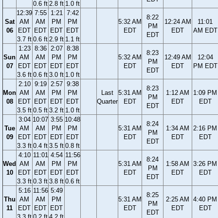
0.6 ft
2.8 ft
1.0 ft
12:39
7:55
1:21
7:42
8:22
Sat
AM
AM
PM
PM
5:32 AM
12:24 AM
11:01
PM
06
EDT
EDT
EDT
EDT
EDT
EDT
AM EDT
EDT
3.7 ft
0.6 ft
2.9 ft
1.1 ft
1:23
8:36
2:07
8:38
8:23
Sun
AM
AM
PM
PM
5:32 AM
12:49 AM
12:04
PM
07
EDT
EDT
EDT
EDT
EDT
EDT
PM EDT
EDT
3.6 ft
0.6 ft
3.0 ft
1.0 ft
2:10
9:19
2:57
9:38
8:23
Mon
AM
AM
PM
PM
Last
5:31 AM
1:12 AM
1:09 PM
PM
08
EDT
EDT
EDT
EDT
Quarter
EDT
EDT
EDT
EDT
3.5 ft
0.5 ft
3.2 ft
1.0 ft
3:04
10:07
3:55
10:48
8:24
Tue
AM
AM
PM
PM
5:31 AM
1:34 AM
2:16 PM
PM
09
EDT
EDT
EDT
EDT
EDT
EDT
EDT
EDT
3.3 ft
0.4 ft
3.5 ft
0.8 ft
4:10
11:01
4:54
11:56
8:24
Wed
AM
AM
PM
PM
5:31 AM
1:58 AM
3:26 PM
PM
10
EDT
EDT
EDT
EDT
EDT
EDT
EDT
EDT
3.3 ft
0.3 ft
3.8 ft
0.6 ft
5:16
11:56
5:49
8:25
Thu
AM
AM
PM
5:31 AM
2:25 AM
4:40 PM
PM
11
EDT
EDT
EDT
EDT
EDT
EDT
EDT
3.3 ft
0.2 ft
4.2 ft