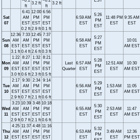
−0.1
−0.2
EST
3.2 ft
3.2 ft
ft
ft
6:41
12:00
6:56
5:26
Sat
AM
PM
PM
6:59 AM
11:48 PM
9:35 AM
PM
07
EST
EST
EST
EST
EST
EST
EST
0.2 ft
2.9 ft
0.1 ft
12:36
7:33
12:45
7:37
5:27
Sun
AM
AM
PM
PM
6:58 AM
10:01
PM
08
EST
EST
EST
EST
EST
AM EST
EST
3.1 ft
0.4 ft
2.6 ft
0.3 ft
1:22
8:27
1:32
8:21
5:28
Mon
AM
AM
PM
PM
Last
6:57 AM
12:51 AM
10:30
PM
09
EST
EST
EST
EST
Quarter
EST
EST
AM EST
EST
3.0 ft
0.6 ft
2.3 ft
0.5 ft
2:17
9:30
2:34
9:14
5:29
Tue
AM
AM
PM
PM
6:56 AM
1:53 AM
11:05
PM
10
EST
EST
EST
EST
EST
EST
AM EST
EST
2.9 ft
0.7 ft
2.1 ft
0.6 ft
3:23
10:39
3:48
10:18
5:30
Wed
AM
AM
PM
PM
6:55 AM
2:53 AM
11:47
PM
11
EST
EST
EST
EST
EST
EST
AM EST
EST
2.9 ft
0.7 ft
2.1 ft
0.6 ft
4:25
11:37
4:48
11:16
5:32
Thu
AM
AM
PM
PM
6:53 AM
3:49 AM
12:36
PM
12
EST
EST
EST
EST
EST
EST
PM EST
EST