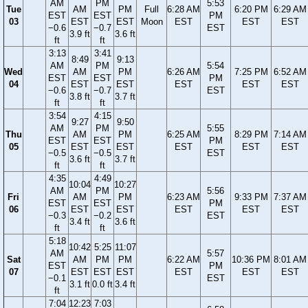
AM
PM
5:53
Tue
AM
PM
Full
6:28 AM
6:20 PM
6:29 AM
EST
EST
PM
03
EST
EST
Moon
EST
EST
EST
−0.6
−0.7
EST
3.9 ft
3.6 ft
ft
ft
3:13
3:41
8:49
9:13
AM
PM
5:54
Wed
AM
PM
6:26 AM
7:25 PM
6:52 AM
EST
EST
PM
04
EST
EST
EST
EST
EST
−0.6
−0.7
EST
3.8 ft
3.7 ft
ft
ft
3:54
4:15
9:27
9:50
AM
PM
5:55
Thu
AM
PM
6:25 AM
8:29 PM
7:14 AM
EST
EST
PM
05
EST
EST
EST
EST
EST
−0.5
−0.5
EST
3.6 ft
3.7 ft
ft
ft
4:35
4:49
10:04
10:27
AM
PM
5:56
Fri
AM
PM
6:23 AM
9:33 PM
7:37 AM
EST
EST
PM
06
EST
EST
EST
EST
EST
−0.3
−0.2
EST
3.4 ft
3.6 ft
ft
ft
5:18
10:42
5:25
11:07
AM
5:57
Sat
AM
PM
PM
6:22 AM
10:36 PM
8:01 AM
EST
PM
07
EST
EST
EST
EST
EST
EST
−0.1
EST
3.1 ft
0.0 ft
3.4 ft
ft
7:04
12:23
7:03