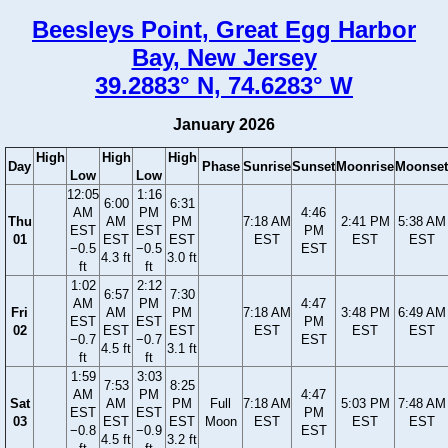
Beesleys Point, Great Egg Harbor
Bay, New Jersey
39.2883° N, 74.6283° W
January 2026
High
High
High
Day
Phase
Sunrise
Sunset
Moonrise
Moonset
Low
Low
12:05
1:16
6:00
6:31
AM
PM
4:46
Thu
AM
PM
7:18 AM
2:41 PM
5:38 AM
EST
EST
PM
01
EST
EST
EST
EST
EST
−0.5
−0.5
EST
4.3 ft
3.0 ft
ft
ft
1:02
2:12
6:57
7:30
AM
PM
4:47
Fri
AM
PM
7:18 AM
3:48 PM
6:49 AM
EST
EST
PM
02
EST
EST
EST
EST
EST
−0.7
−0.7
EST
4.5 ft
3.1 ft
ft
ft
1:59
3:03
7:53
8:25
AM
PM
4:47
Sat
AM
PM
Full
7:18 AM
5:03 PM
7:48 AM
EST
EST
PM
03
EST
EST
Moon
EST
EST
EST
−0.8
−0.9
EST
4.5 ft
3.2 ft