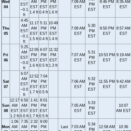
Wed
AM
PM
PM
7:09 AM
8:46 PM
8:35 AM
EST
PM
04
EST
EST
EST
EST
EST
EST
−0.1
EST
1.4 ft
0.4 ft
1.6 ft
ft
4:45
11:17
5:11
10:49
AM
5:30
Thu
AM
PM
PM
7:08 AM
9:50 PM
8:57 AM
EST
PM
05
EST
EST
EST
EST
EST
EST
−0.1
EST
1.5 ft
0.4 ft
1.4 ft
ft
5:25
12:05
6:07
11:32
AM
5:31
Fri
PM
PM
PM
7:07 AM
10:53 PM
9:19 AM
EST
PM
06
EST
EST
EST
EST
EST
EST
−0.0
EST
1.6 ft
0.5 ft
1.3 ft
ft
6:07
12:52
7:04
AM
5:32
Sat
PM
PM
7:06 AM
11:55 PM
9:42 AM
EST
PM
07
EST
EST
EST
EST
EST
−0.0
EST
1.7 ft
0.5 ft
ft
12:17
6:50
1:41
8:01
5:33
Sun
AM
AM
PM
PM
7:05 AM
10:07
PM
08
EST
EST
EST
EST
EST
AM EST
EST
1.2 ft
0.0 ft
1.7 ft
0.5 ft
1:06
7:35
2:32
9:00
5:34
Mon
AM
AM
PM
PM
Last
7:03 AM
12:58 AM
10:36
PM