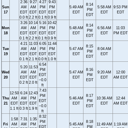
2:36
9:27
4:27
9:43
8:14
Sun
AM
AM
PM
PM
5:49 AM
5:58 AM
9:53 PM
PM
17
EDT
EDT
EDT
EDT
EDT
EDT
EDT
EDT
0.0 ft
2.2 ft
0.1 ft
0.9 ft
3:26
10:14
5:16
10:42
8:14
Mon
AM
AM
PM
PM
5:48 AM
6:56 AM
11:03
PM
18
EDT
EDT
EDT
EDT
EDT
EDT
PM EDT
EDT
0.1 ft
2.2 ft
0.1 ft
0.9 ft
4:21
11:03
6:05
11:44
8:15
Tue
AM
AM
PM
PM
5:47 AM
8:04 AM
PM
19
EDT
EDT
EDT
EDT
EDT
EDT
EDT
0.1 ft
2.1 ft
0.0 ft
1.0 ft
6:54
5:20
11:53
PM
8:16
Wed
AM
AM
5:47 AM
9:20 AM
12:00
EDT
PM
20
EDT
EDT
EDT
EDT
AM EDT
−0.0
EDT
0.2 ft
2.0 ft
ft
7:43
12:50
6:24
12:43
PM
8:17
Thu
AM
AM
PM
5:46 AM
10:36 AM
12:44
EDT
PM
21
EDT
EDT
EDT
EDT
EDT
AM EDT
−0.0
EDT
1.1 ft
0.3 ft
1.9 ft
ft
8:32
1:58
7:31
1:35
PM
8:18
Fri
AM
AM
PM
5:45 AM
11:49 AM
1:19 AM
EDT
PM