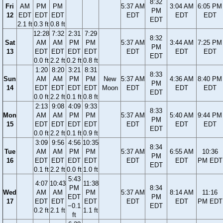
8:32
Fri
AM
PM
PM
5:37 AM
3:04 AM
6:05 PM
PM
12
EDT
EDT
EDT
EDT
EDT
EDT
EDT
2.1 ft
0.3 ft
0.8 ft
12:28
7:32
2:31
7:29
8:32
Sat
AM
AM
PM
PM
5:37 AM
3:44 AM
7:25 PM
PM
13
EDT
EDT
EDT
EDT
EDT
EDT
EDT
EDT
0.0 ft
2.2 ft
0.2 ft
0.8 ft
1:20
8:20
3:21
8:31
8:33
Sun
AM
AM
PM
PM
New
5:37 AM
4:36 AM
8:40 PM
PM
14
EDT
EDT
EDT
EDT
Moon
EDT
EDT
EDT
EDT
0.0 ft
2.2 ft
0.1 ft
0.8 ft
2:13
9:08
4:09
9:33
8:33
Mon
AM
AM
PM
PM
5:37 AM
5:40 AM
9:44 PM
PM
15
EDT
EDT
EDT
EDT
EDT
EDT
EDT
EDT
0.0 ft
2.2 ft
0.1 ft
0.9 ft
3:09
9:56
4:56
10:35
8:34
Tue
AM
AM
PM
PM
5:37 AM
6:55 AM
10:36
PM
16
EDT
EDT
EDT
EDT
EDT
EDT
PM EDT
EDT
0.1 ft
2.2 ft
0.0 ft
1.0 ft
5:43
4:07
10:43
11:38
PM
8:34
Wed
AM
AM
PM
5:37 AM
8:14 AM
11:16
EDT
PM
17
EDT
EDT
EDT
EDT
EDT
PM EDT
−0.1
EDT
0.2 ft
2.1 ft
1.1 ft
ft