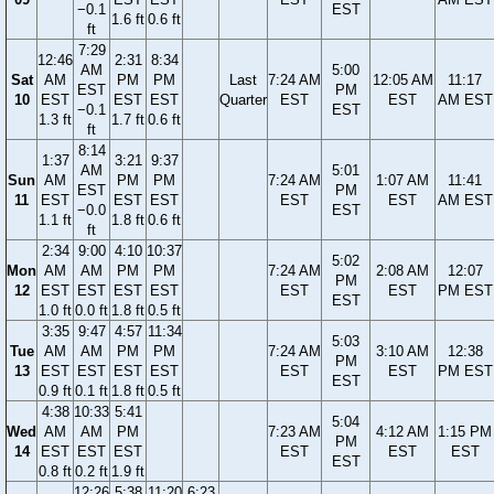
−0.1
EST
1.6 ft
0.6 ft
ft
7:29
12:46
2:31
8:34
AM
5:00
Sat
AM
PM
PM
Last
7:24 AM
12:05 AM
11:17
EST
PM
10
EST
EST
EST
Quarter
EST
EST
AM EST
−0.1
EST
1.3 ft
1.7 ft
0.6 ft
ft
8:14
1:37
3:21
9:37
AM
5:01
Sun
AM
PM
PM
7:24 AM
1:07 AM
11:41
EST
PM
11
EST
EST
EST
EST
EST
AM EST
−0.0
EST
1.1 ft
1.8 ft
0.6 ft
ft
2:34
9:00
4:10
10:37
5:02
Mon
AM
AM
PM
PM
7:24 AM
2:08 AM
12:07
PM
12
EST
EST
EST
EST
EST
EST
PM EST
EST
1.0 ft
0.0 ft
1.8 ft
0.5 ft
3:35
9:47
4:57
11:34
5:03
Tue
AM
AM
PM
PM
7:24 AM
3:10 AM
12:38
PM
13
EST
EST
EST
EST
EST
EST
PM EST
EST
0.9 ft
0.1 ft
1.8 ft
0.5 ft
4:38
10:33
5:41
5:04
Wed
AM
AM
PM
7:23 AM
4:12 AM
1:15 PM
PM
14
EST
EST
EST
EST
EST
EST
EST
0.8 ft
0.2 ft
1.9 ft
12:26
5:38
11:20
6:23