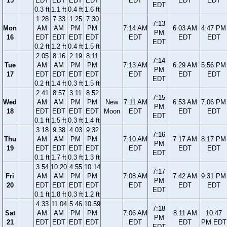
15
EDT
EDT
EDT
EDT
EDT
EDT
EDT
EDT
0.3 ft
1.1 ft
0.4 ft
1.6 ft
1:28
7:33
1:25
7:30
7:13
Mon
AM
AM
PM
PM
7:14 AM
6:03 AM
4:47 PM
PM
16
EDT
EDT
EDT
EDT
EDT
EDT
EDT
EDT
0.2 ft
1.2 ft
0.4 ft
1.5 ft
2:05
8:16
2:19
8:11
7:14
Tue
AM
AM
PM
PM
7:13 AM
6:29 AM
5:56 PM
PM
17
EDT
EDT
EDT
EDT
EDT
EDT
EDT
EDT
0.2 ft
1.4 ft
0.3 ft
1.5 ft
2:41
8:57
3:11
8:52
7:15
Wed
AM
AM
PM
PM
New
7:11 AM
6:53 AM
7:06 PM
PM
18
EDT
EDT
EDT
EDT
Moon
EDT
EDT
EDT
EDT
0.1 ft
1.5 ft
0.3 ft
1.4 ft
3:18
9:38
4:03
9:32
7:16
Thu
AM
AM
PM
PM
7:10 AM
7:17 AM
8:17 PM
PM
19
EDT
EDT
EDT
EDT
EDT
EDT
EDT
EDT
0.1 ft
1.7 ft
0.3 ft
1.3 ft
3:54
10:20
4:55
10:14
7:17
Fri
AM
AM
PM
PM
7:08 AM
7:42 AM
9:31 PM
PM
20
EDT
EDT
EDT
EDT
EDT
EDT
EDT
EDT
0.1 ft
1.8 ft
0.3 ft
1.2 ft
4:33
11:04
5:46
10:59
7:18
Sat
AM
AM
PM
PM
7:06 AM
8:11 AM
10:47
PM
21
EDT
EDT
EDT
EDT
EDT
EDT
PM EDT
EDT