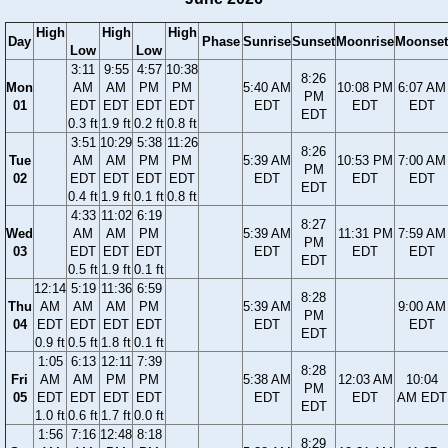
High
High
High
Day
Phase
Sunrise
Sunset
Moonrise
Moonset
Low
Low
3:11
9:55
4:57
10:38
8:26
Mon
AM
AM
PM
PM
5:40 AM
10:08 PM
6:07 AM
PM
01
EDT
EDT
EDT
EDT
EDT
EDT
EDT
EDT
0.3 ft
1.9 ft
0.2 ft
0.8 ft
3:51
10:29
5:38
11:26
8:26
Tue
AM
AM
PM
PM
5:39 AM
10:53 PM
7:00 AM
PM
02
EDT
EDT
EDT
EDT
EDT
EDT
EDT
EDT
0.4 ft
1.9 ft
0.1 ft
0.8 ft
4:33
11:02
6:19
8:27
Wed
AM
AM
PM
5:39 AM
11:31 PM
7:59 AM
PM
03
EDT
EDT
EDT
EDT
EDT
EDT
EDT
0.5 ft
1.9 ft
0.1 ft
12:14
5:19
11:36
6:59
8:28
Thu
AM
AM
AM
PM
5:39 AM
9:00 AM
PM
04
EDT
EDT
EDT
EDT
EDT
EDT
EDT
0.9 ft
0.5 ft
1.8 ft
0.1 ft
1:05
6:13
12:11
7:39
8:28
Fri
AM
AM
PM
PM
5:38 AM
12:03 AM
10:04
PM
05
EDT
EDT
EDT
EDT
EDT
EDT
AM EDT
EDT
1.0 ft
0.6 ft
1.7 ft
0.0 ft
1:56
7:16
12:48
8:18
8:29