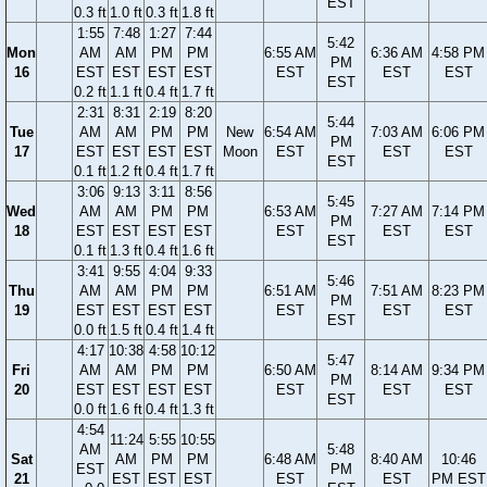
EST
0.3 ft
1.0 ft
0.3 ft
1.8 ft
1:55
7:48
1:27
7:44
5:42
Mon
AM
AM
PM
PM
6:55 AM
6:36 AM
4:58 PM
PM
16
EST
EST
EST
EST
EST
EST
EST
EST
0.2 ft
1.1 ft
0.4 ft
1.7 ft
2:31
8:31
2:19
8:20
5:44
Tue
AM
AM
PM
PM
New
6:54 AM
7:03 AM
6:06 PM
PM
17
EST
EST
EST
EST
Moon
EST
EST
EST
EST
0.1 ft
1.2 ft
0.4 ft
1.7 ft
3:06
9:13
3:11
8:56
5:45
Wed
AM
AM
PM
PM
6:53 AM
7:27 AM
7:14 PM
PM
18
EST
EST
EST
EST
EST
EST
EST
EST
0.1 ft
1.3 ft
0.4 ft
1.6 ft
3:41
9:55
4:04
9:33
5:46
Thu
AM
AM
PM
PM
6:51 AM
7:51 AM
8:23 PM
PM
19
EST
EST
EST
EST
EST
EST
EST
EST
0.0 ft
1.5 ft
0.4 ft
1.4 ft
4:17
10:38
4:58
10:12
5:47
Fri
AM
AM
PM
PM
6:50 AM
8:14 AM
9:34 PM
PM
20
EST
EST
EST
EST
EST
EST
EST
EST
0.0 ft
1.6 ft
0.4 ft
1.3 ft
4:54
11:24
5:55
10:55
AM
5:48
Sat
AM
PM
PM
6:48 AM
8:40 AM
10:46
EST
PM
21
EST
EST
EST
EST
EST
PM EST