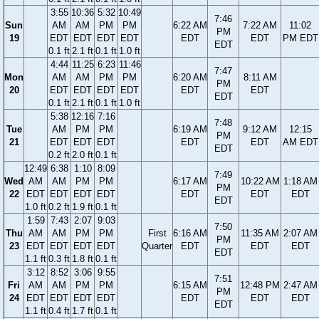
3:55
10:36
5:32
10:49
7:46
Sun
AM
AM
PM
PM
6:22 AM
7:22 AM
11:02
PM
19
EDT
EDT
EDT
EDT
EDT
EDT
PM EDT
EDT
0.1 ft
2.1 ft
0.1 ft
1.0 ft
4:44
11:25
6:23
11:46
7:47
Mon
AM
AM
PM
PM
6:20 AM
8:11 AM
PM
20
EDT
EDT
EDT
EDT
EDT
EDT
EDT
0.1 ft
2.1 ft
0.1 ft
1.0 ft
5:38
12:16
7:16
7:48
Tue
AM
PM
PM
6:19 AM
9:12 AM
12:15
PM
21
EDT
EDT
EDT
EDT
EDT
AM EDT
EDT
0.2 ft
2.0 ft
0.1 ft
12:49
6:38
1:10
8:09
7:49
Wed
AM
AM
PM
PM
6:17 AM
10:22 AM
1:18 AM
PM
22
EDT
EDT
EDT
EDT
EDT
EDT
EDT
EDT
1.0 ft
0.2 ft
1.9 ft
0.1 ft
1:59
7:43
2:07
9:03
7:50
Thu
AM
AM
PM
PM
First
6:16 AM
11:35 AM
2:07 AM
PM
23
EDT
EDT
EDT
EDT
Quarter
EDT
EDT
EDT
EDT
1.1 ft
0.3 ft
1.8 ft
0.1 ft
3:12
8:52
3:06
9:55
7:51
Fri
AM
AM
PM
PM
6:15 AM
12:48 PM
2:47 AM
PM
24
EDT
EDT
EDT
EDT
EDT
EDT
EDT
EDT
1.1 ft
0.4 ft
1.7 ft
0.1 ft