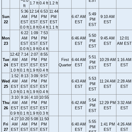
−0.0
EST
1.7 ft
0.4 ft
1.2 ft
ft
5:36
12:14
6:53
11:44
5:49
Sun
AM
PM
PM
PM
6:47 AM
9:10 AM
PM
22
EST
EST
EST
EST
EST
EST
EST
0.0 ft
1.8 ft
0.4 ft
1.1 ft
6:22
1:09
7:53
5:50
Mon
AM
PM
PM
6:46 AM
9:45 AM
12:01
PM
23
EST
EST
EST
EST
EST
AM EST
EST
0.0 ft
1.9 ft
0.4 ft
12:42
7:14
2:07
8:55
5:51
Tue
AM
AM
PM
PM
First
6:44 AM
10:29 AM
1:16 AM
PM
24
EST
EST
EST
EST
Quarter
EST
EST
EST
EST
1.0 ft
0.1 ft
1.9 ft
0.4 ft
1:52
8:13
3:09
9:57
5:53
Wed
AM
AM
PM
PM
6:43 AM
11:24 AM
2:28 AM
PM
25
EST
EST
EST
EST
EST
EST
EST
EST
1.0 ft
0.1 ft
1.9 ft
0.4 ft
3:10
9:16
4:10
10:55
5:54
Thu
AM
AM
PM
PM
6:42 AM
12:29 PM
3:32 AM
PM
26
EST
EST
EST
EST
EST
EST
EST
EST
0.9 ft
0.1 ft
1.9 ft
0.3 ft
4:27
10:20
5:08
11:50
5:55
Fri
AM
AM
PM
PM
6:40 AM
1:41 PM
4:26 AM
PM
27
EST
EST
EST
EST
EST
EST
EST