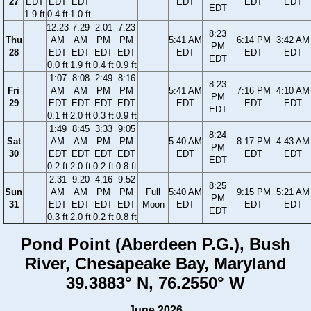
27
EDT
EDT
EDT
EDT
EDT
EDT
EDT
1.9 ft
0.4 ft
1.0 ft
12:23
7:29
2:01
7:23
8:23
Thu
AM
AM
PM
PM
5:41 AM
6:14 PM
3:42 AM
PM
28
EDT
EDT
EDT
EDT
EDT
EDT
EDT
EDT
0.0 ft
1.9 ft
0.4 ft
0.9 ft
1:07
8:08
2:49
8:16
8:23
Fri
AM
AM
PM
PM
5:41 AM
7:16 PM
4:10 AM
PM
29
EDT
EDT
EDT
EDT
EDT
EDT
EDT
EDT
0.1 ft
2.0 ft
0.3 ft
0.9 ft
1:49
8:45
3:33
9:05
8:24
Sat
AM
AM
PM
PM
5:40 AM
8:17 PM
4:43 AM
PM
30
EDT
EDT
EDT
EDT
EDT
EDT
EDT
EDT
0.2 ft
2.0 ft
0.2 ft
0.8 ft
2:31
9:20
4:16
9:52
8:25
Sun
AM
AM
PM
PM
Full
5:40 AM
9:15 PM
5:21 AM
PM
31
EDT
EDT
EDT
EDT
Moon
EDT
EDT
EDT
EDT
0.3 ft
2.0 ft
0.2 ft
0.8 ft
Pond Point (Aberdeen P.G.), Bush
River, Chesapeake Bay, Maryland
39.3883° N, 76.2550° W
June 2026