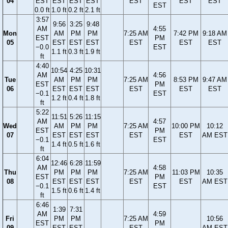
04
EST
EST
EST
EST
EST
EST
EST
EST
0.0 ft
1.0 ft
0.2 ft
2.1 ft
3:57
9:56
3:25
9:48
AM
4:55
Mon
AM
PM
PM
7:25 AM
7:42 PM
9:18 AM
EST
PM
05
EST
EST
EST
EST
EST
EST
−0.0
EST
1.1 ft
0.3 ft
1.9 ft
ft
4:40
10:54
4:25
10:31
AM
4:56
Tue
AM
PM
PM
7:25 AM
8:53 PM
9:47 AM
EST
PM
06
EST
EST
EST
EST
EST
EST
−0.1
EST
1.2 ft
0.4 ft
1.8 ft
ft
5:22
11:51
5:26
11:15
AM
4:57
Wed
AM
PM
PM
7:25 AM
10:00 PM
10:12
EST
PM
07
EST
EST
EST
EST
EST
AM EST
−0.1
EST
1.4 ft
0.5 ft
1.6 ft
ft
6:04
12:46
6:28
11:59
AM
4:58
Thu
PM
PM
PM
7:25 AM
11:03 PM
10:35
EST
PM
08
EST
EST
EST
EST
EST
AM EST
−0.1
EST
1.5 ft
0.6 ft
1.4 ft
ft
6:46
1:39
7:31
AM
4:59
Fri
PM
PM
7:25 AM
10:56
EST
PM
09
EST
EST
EST
AM EST