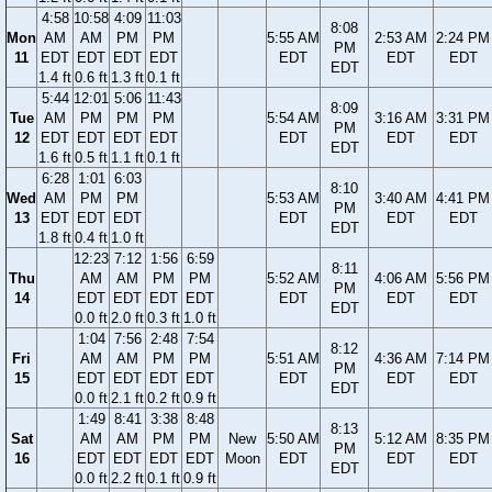
4:58
10:58
4:09
11:03
8:08
Mon
AM
AM
PM
PM
5:55 AM
2:53 AM
2:24 PM
PM
11
EDT
EDT
EDT
EDT
EDT
EDT
EDT
EDT
1.4 ft
0.6 ft
1.3 ft
0.1 ft
5:44
12:01
5:06
11:43
8:09
Tue
AM
PM
PM
PM
5:54 AM
3:16 AM
3:31 PM
PM
12
EDT
EDT
EDT
EDT
EDT
EDT
EDT
EDT
1.6 ft
0.5 ft
1.1 ft
0.1 ft
6:28
1:01
6:03
8:10
Wed
AM
PM
PM
5:53 AM
3:40 AM
4:41 PM
PM
13
EDT
EDT
EDT
EDT
EDT
EDT
EDT
1.8 ft
0.4 ft
1.0 ft
12:23
7:12
1:56
6:59
8:11
Thu
AM
AM
PM
PM
5:52 AM
4:06 AM
5:56 PM
PM
14
EDT
EDT
EDT
EDT
EDT
EDT
EDT
EDT
0.0 ft
2.0 ft
0.3 ft
1.0 ft
1:04
7:56
2:48
7:54
8:12
Fri
AM
AM
PM
PM
5:51 AM
4:36 AM
7:14 PM
PM
15
EDT
EDT
EDT
EDT
EDT
EDT
EDT
EDT
0.0 ft
2.1 ft
0.2 ft
0.9 ft
1:49
8:41
3:38
8:48
8:13
Sat
AM
AM
PM
PM
New
5:50 AM
5:12 AM
8:35 PM
PM
16
EDT
EDT
EDT
EDT
Moon
EDT
EDT
EDT
EDT
0.0 ft
2.2 ft
0.1 ft
0.9 ft