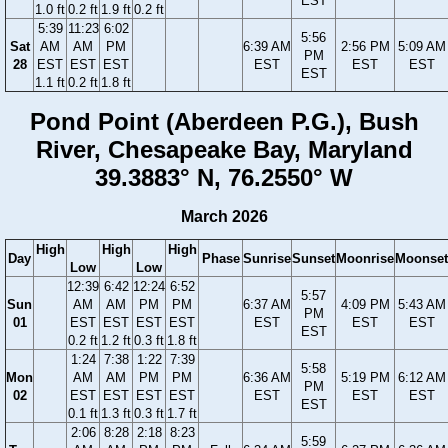
EST
1.0 ft
0.2 ft
1.9 ft
0.2 ft
5:39
11:23
6:02
5:56
Sat
AM
AM
PM
6:39 AM
2:56 PM
5:09 AM
PM
28
EST
EST
EST
EST
EST
EST
EST
1.1 ft
0.2 ft
1.8 ft
Pond Point (Aberdeen P.G.), Bush
River, Chesapeake Bay, Maryland
39.3883° N, 76.2550° W
March 2026
High
High
High
Day
Phase
Sunrise
Sunset
Moonrise
Moonset
Low
Low
12:39
6:42
12:24
6:52
5:57
Sun
AM
AM
PM
PM
6:37 AM
4:09 PM
5:43 AM
PM
01
EST
EST
EST
EST
EST
EST
EST
EST
0.2 ft
1.2 ft
0.3 ft
1.8 ft
1:24
7:38
1:22
7:39
5:58
Mon
AM
AM
PM
PM
6:36 AM
5:19 PM
6:12 AM
PM
02
EST
EST
EST
EST
EST
EST
EST
EST
0.1 ft
1.3 ft
0.3 ft
1.7 ft
2:06
8:28
2:18
8:23
5:59