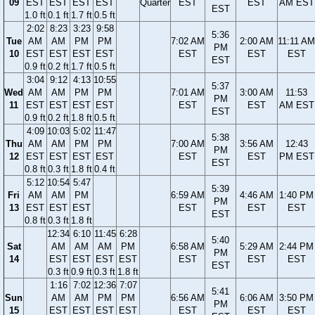
09
EST
EST
EST
EST
Quarter
EST
EST
AM EST
EST
1.0 ft
0.1 ft
1.7 ft
0.5 ft
2:02
8:23
3:23
9:58
5:36
Tue
AM
AM
PM
PM
7:02 AM
2:00 AM
11:11 AM
PM
10
EST
EST
EST
EST
EST
EST
EST
EST
0.9 ft
0.2 ft
1.7 ft
0.5 ft
3:04
9:12
4:13
10:55
5:37
Wed
AM
AM
PM
PM
7:01 AM
3:00 AM
11:53
PM
11
EST
EST
EST
EST
EST
EST
AM EST
EST
0.9 ft
0.2 ft
1.8 ft
0.5 ft
4:09
10:03
5:02
11:47
5:38
Thu
AM
AM
PM
PM
7:00 AM
3:56 AM
12:43
PM
12
EST
EST
EST
EST
EST
EST
PM EST
EST
0.8 ft
0.3 ft
1.8 ft
0.4 ft
5:12
10:54
5:47
5:39
Fri
AM
AM
PM
6:59 AM
4:46 AM
1:40 PM
PM
13
EST
EST
EST
EST
EST
EST
EST
0.8 ft
0.3 ft
1.8 ft
12:34
6:10
11:45
6:28
5:40
Sat
AM
AM
AM
PM
6:58 AM
5:29 AM
2:44 PM
PM
14
EST
EST
EST
EST
EST
EST
EST
EST
0.3 ft
0.9 ft
0.3 ft
1.8 ft
1:16
7:02
12:36
7:07
5:41
Sun
AM
AM
PM
PM
6:56 AM
6:06 AM
3:50 PM
PM
15
EST
EST
EST
EST
EST
EST
EST