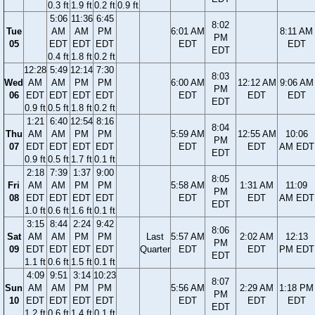
0.3 ft
1.9 ft
0.2 ft
0.9 ft
5:06
11:36
6:45
8:02
Tue
AM
AM
PM
6:01 AM
8:11 AM
PM
05
EDT
EDT
EDT
EDT
EDT
EDT
0.4 ft
1.8 ft
0.2 ft
12:28
5:49
12:14
7:30
8:03
Wed
AM
AM
PM
PM
6:00 AM
12:12 AM
9:06 AM
PM
06
EDT
EDT
EDT
EDT
EDT
EDT
EDT
EDT
0.9 ft
0.5 ft
1.8 ft
0.2 ft
1:21
6:40
12:54
8:16
8:04
Thu
AM
AM
PM
PM
5:59 AM
12:55 AM
10:06
PM
07
EDT
EDT
EDT
EDT
EDT
EDT
AM EDT
EDT
0.9 ft
0.5 ft
1.7 ft
0.1 ft
2:18
7:39
1:37
9:00
8:05
Fri
AM
AM
PM
PM
5:58 AM
1:31 AM
11:09
PM
08
EDT
EDT
EDT
EDT
EDT
EDT
AM EDT
EDT
1.0 ft
0.6 ft
1.6 ft
0.1 ft
3:15
8:44
2:24
9:42
8:06
Sat
AM
AM
PM
PM
Last
5:57 AM
2:02 AM
12:13
PM
09
EDT
EDT
EDT
EDT
Quarter
EDT
EDT
PM EDT
EDT
1.1 ft
0.6 ft
1.5 ft
0.1 ft
4:09
9:51
3:14
10:23
8:07
Sun
AM
AM
PM
PM
5:56 AM
2:29 AM
1:18 PM
PM
10
EDT
EDT
EDT
EDT
EDT
EDT
EDT
EDT
1.2 ft
0.6 ft
1.4 ft
0.1 ft