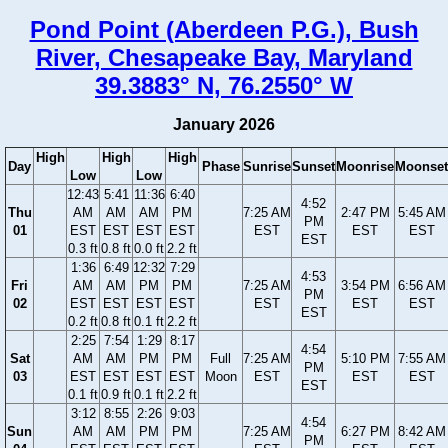
Pond Point (Aberdeen P.G.), Bush
River, Chesapeake Bay, Maryland
39.3883° N, 76.2550° W
January 2026
High
High
High
Day
Phase
Sunrise
Sunset
Moonrise
Moonset
Low
Low
12:43
5:41
11:36
6:40
4:52
Thu
AM
AM
AM
PM
7:25 AM
2:47 PM
5:45 AM
PM
01
EST
EST
EST
EST
EST
EST
EST
EST
0.3 ft
0.8 ft
0.0 ft
2.2 ft
1:36
6:49
12:32
7:29
4:53
Fri
AM
AM
PM
PM
7:25 AM
3:54 PM
6:56 AM
PM
02
EST
EST
EST
EST
EST
EST
EST
EST
0.2 ft
0.8 ft
0.1 ft
2.2 ft
2:25
7:54
1:29
8:17
4:54
Sat
AM
AM
PM
PM
Full
7:25 AM
5:10 PM
7:55 AM
PM
03
EST
EST
EST
EST
Moon
EST
EST
EST
EST
0.1 ft
0.9 ft
0.1 ft
2.2 ft
3:12
8:55
2:26
9:03
4:54
Sun
AM
AM
PM
PM
7:25 AM
6:27 PM
8:42 AM
PM