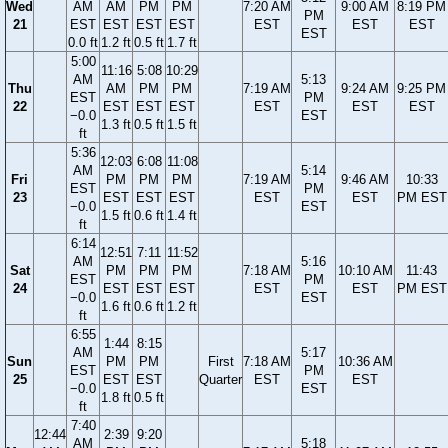
Wed
AM
AM
PM
PM
7:20 AM
9:00 AM
8:19 PM
PM
21
EST
EST
EST
EST
EST
EST
EST
EST
0.0 ft
1.2 ft
0.5 ft
1.7 ft
5:00
11:16
5:08
10:29
AM
5:13
Thu
AM
PM
PM
7:19 AM
9:24 AM
9:25 PM
EST
PM
22
EST
EST
EST
EST
EST
EST
−0.0
EST
1.3 ft
0.5 ft
1.5 ft
ft
5:36
12:03
6:08
11:08
AM
5:14
Fri
PM
PM
PM
7:19 AM
9:46 AM
10:33
EST
PM
23
EST
EST
EST
EST
EST
PM EST
−0.0
EST
1.5 ft
0.6 ft
1.4 ft
ft
6:14
12:51
7:11
11:52
AM
5:16
Sat
PM
PM
PM
7:18 AM
10:10 AM
11:43
EST
PM
24
EST
EST
EST
EST
EST
PM EST
−0.0
EST
1.6 ft
0.6 ft
1.2 ft
ft
6:55
1:44
8:15
AM
5:17
Sun
PM
PM
First
7:18 AM
10:36 AM
EST
PM
25
EST
EST
Quarter
EST
EST
−0.0
EST
1.8 ft
0.5 ft
ft
7:40
12:44
2:39
9:20
AM
5:18