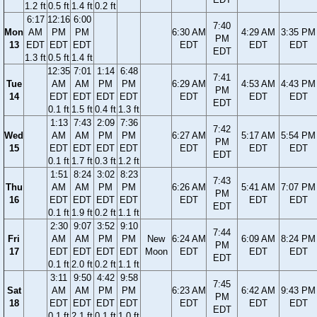
1.2 ft
0.5 ft
1.4 ft
0.2 ft
6:17
12:16
6:00
7:40
Mon
AM
PM
PM
6:30 AM
4:29 AM
3:35 PM
PM
13
EDT
EDT
EDT
EDT
EDT
EDT
EDT
1.3 ft
0.5 ft
1.4 ft
12:35
7:01
1:14
6:48
7:41
Tue
AM
AM
PM
PM
6:29 AM
4:53 AM
4:43 PM
PM
14
EDT
EDT
EDT
EDT
EDT
EDT
EDT
EDT
0.1 ft
1.5 ft
0.4 ft
1.3 ft
1:13
7:43
2:09
7:36
7:42
Wed
AM
AM
PM
PM
6:27 AM
5:17 AM
5:54 PM
PM
15
EDT
EDT
EDT
EDT
EDT
EDT
EDT
EDT
0.1 ft
1.7 ft
0.3 ft
1.2 ft
1:51
8:24
3:02
8:23
7:43
Thu
AM
AM
PM
PM
6:26 AM
5:41 AM
7:07 PM
PM
16
EDT
EDT
EDT
EDT
EDT
EDT
EDT
EDT
0.1 ft
1.9 ft
0.2 ft
1.1 ft
2:30
9:07
3:52
9:10
7:44
Fri
AM
AM
PM
PM
New
6:24 AM
6:09 AM
8:24 PM
PM
17
EDT
EDT
EDT
EDT
Moon
EDT
EDT
EDT
EDT
0.1 ft
2.0 ft
0.2 ft
1.1 ft
3:11
9:50
4:42
9:58
7:45
Sat
AM
AM
PM
PM
6:23 AM
6:42 AM
9:43 PM
PM
18
EDT
EDT
EDT
EDT
EDT
EDT
EDT
EDT
0.1 ft
2.1 ft
0.1 ft
1.0 ft