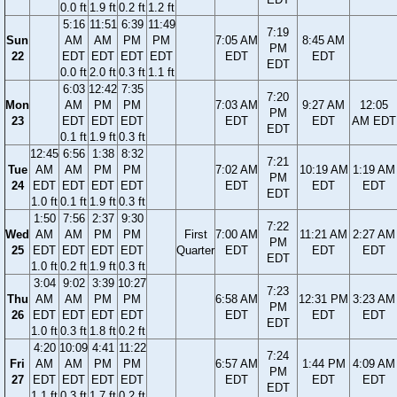
0.0 ft
1.9 ft
0.2 ft
1.2 ft
5:16
11:51
6:39
11:49
7:19
Sun
AM
AM
PM
PM
7:05 AM
8:45 AM
PM
22
EDT
EDT
EDT
EDT
EDT
EDT
EDT
0.0 ft
2.0 ft
0.3 ft
1.1 ft
6:03
12:42
7:35
7:20
Mon
AM
PM
PM
7:03 AM
9:27 AM
12:05
PM
23
EDT
EDT
EDT
EDT
EDT
AM EDT
EDT
0.1 ft
1.9 ft
0.3 ft
12:45
6:56
1:38
8:32
7:21
Tue
AM
AM
PM
PM
7:02 AM
10:19 AM
1:19 AM
PM
24
EDT
EDT
EDT
EDT
EDT
EDT
EDT
EDT
1.0 ft
0.1 ft
1.9 ft
0.3 ft
1:50
7:56
2:37
9:30
7:22
Wed
AM
AM
PM
PM
First
7:00 AM
11:21 AM
2:27 AM
PM
25
EDT
EDT
EDT
EDT
Quarter
EDT
EDT
EDT
EDT
1.0 ft
0.2 ft
1.9 ft
0.3 ft
3:04
9:02
3:39
10:27
7:23
Thu
AM
AM
PM
PM
6:58 AM
12:31 PM
3:23 AM
PM
26
EDT
EDT
EDT
EDT
EDT
EDT
EDT
EDT
1.0 ft
0.3 ft
1.8 ft
0.2 ft
4:20
10:09
4:41
11:22
7:24
Fri
AM
AM
PM
PM
6:57 AM
1:44 PM
4:09 AM
PM
27
EDT
EDT
EDT
EDT
EDT
EDT
EDT
EDT
1.1 ft
0.3 ft
1.7 ft
0.2 ft