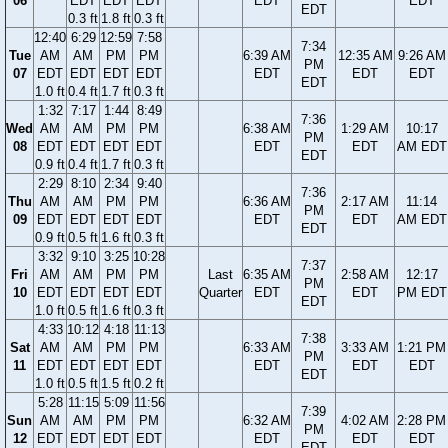
06
EDT
EDT
EDT
EDT
EDT
EDT
0.3 ft
1.8 ft
0.3 ft
12:40
6:29
12:59
7:58
7:34
Tue
AM
AM
PM
PM
6:39 AM
12:35 AM
9:26 AM
PM
07
EDT
EDT
EDT
EDT
EDT
EDT
EDT
EDT
1.0 ft
0.4 ft
1.7 ft
0.3 ft
1:32
7:17
1:44
8:49
7:36
Wed
AM
AM
PM
PM
6:38 AM
1:29 AM
10:17
PM
08
EDT
EDT
EDT
EDT
EDT
EDT
AM EDT
EDT
0.9 ft
0.4 ft
1.7 ft
0.3 ft
2:29
8:10
2:34
9:40
7:36
Thu
AM
AM
PM
PM
6:36 AM
2:17 AM
11:14
PM
09
EDT
EDT
EDT
EDT
EDT
EDT
AM EDT
EDT
0.9 ft
0.5 ft
1.6 ft
0.3 ft
3:32
9:10
3:25
10:28
7:37
Fri
AM
AM
PM
PM
Last
6:35 AM
2:58 AM
12:17
PM
10
EDT
EDT
EDT
EDT
Quarter
EDT
EDT
PM EDT
EDT
1.0 ft
0.5 ft
1.6 ft
0.3 ft
4:33
10:12
4:18
11:13
7:38
Sat
AM
AM
PM
PM
6:33 AM
3:33 AM
1:21 PM
PM
11
EDT
EDT
EDT
EDT
EDT
EDT
EDT
EDT
1.0 ft
0.5 ft
1.5 ft
0.2 ft
5:28
11:15
5:09
11:56
7:39
Sun
AM
AM
PM
PM
6:32 AM
4:02 AM
2:28 PM
PM
12
EDT
EDT
EDT
EDT
EDT
EDT
EDT
EDT