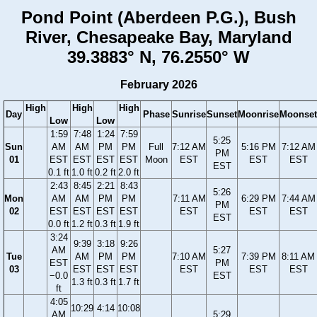
Pond Point (Aberdeen P.G.), Bush
River, Chesapeake Bay, Maryland
39.3883° N, 76.2550° W
February 2026
High
High
High
Day
Phase
Sunrise
Sunset
Moonrise
Moonset
Low
Low
1:59
7:48
1:24
7:59
5:25
Sun
AM
AM
PM
PM
Full
7:12 AM
5:16 PM
7:12 AM
PM
01
EST
EST
EST
EST
Moon
EST
EST
EST
EST
0.1 ft
1.0 ft
0.2 ft
2.0 ft
2:43
8:45
2:21
8:43
5:26
Mon
AM
AM
PM
PM
7:11 AM
6:29 PM
7:44 AM
PM
02
EST
EST
EST
EST
EST
EST
EST
EST
0.0 ft
1.2 ft
0.3 ft
1.9 ft
3:24
9:39
3:18
9:26
AM
5:27
Tue
AM
PM
PM
7:10 AM
7:39 PM
8:11 AM
EST
PM
03
EST
EST
EST
EST
EST
EST
−0.0
EST
1.3 ft
0.3 ft
1.7 ft
ft
4:05
10:29
4:14
10:08
AM
5:29