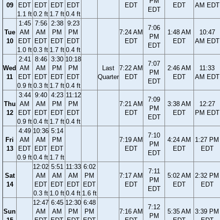
PM
09
EDT
EDT
EDT
EDT
EDT
EDT
AM EDT
EDT
1.1 ft
0.2 ft
1.7 ft
0.4 ft
1:45
7:56
2:38
9:23
7:06
Tue
AM
AM
PM
PM
7:24 AM
1:48 AM
10:47
PM
10
EDT
EDT
EDT
EDT
EDT
EDT
AM EDT
EDT
1.0 ft
0.3 ft
1.7 ft
0.4 ft
2:41
8:46
3:30
10:18
7:07
Wed
AM
AM
PM
PM
Last
7:22 AM
2:46 AM
11:33
PM
11
EDT
EDT
EDT
EDT
Quarter
EDT
EDT
AM EDT
EDT
0.9 ft
0.3 ft
1.7 ft
0.4 ft
3:44
9:40
4:23
11:12
7:09
Thu
AM
AM
PM
PM
7:21 AM
3:38 AM
12:27
PM
12
EDT
EDT
EDT
EDT
EDT
EDT
PM EDT
EDT
0.9 ft
0.4 ft
1.7 ft
0.4 ft
4:49
10:36
5:14
7:10
Fri
AM
AM
PM
7:19 AM
4:24 AM
1:27 PM
PM
13
EDT
EDT
EDT
EDT
EDT
EDT
EDT
0.9 ft
0.4 ft
1.7 ft
12:02
5:51
11:33
6:02
7:11
Sat
AM
AM
AM
PM
7:17 AM
5:02 AM
2:32 PM
PM
14
EDT
EDT
EDT
EDT
EDT
EDT
EDT
EDT
0.3 ft
1.0 ft
0.4 ft
1.6 ft
12:47
6:45
12:30
6:48
7:12
Sun
AM
AM
PM
PM
7:16 AM
5:35 AM
3:39 PM
PM