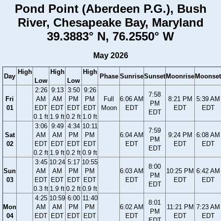
Pond Point (Aberdeen P.G.), Bush
River, Chesapeake Bay, Maryland
39.3883° N, 76.2550° W
May 2026
High
High
High
Day
Phase
Sunrise
Sunset
Moonrise
Moonset
Low
Low
2:26
9:13
3:50
9:26
7:58
Fri
AM
AM
PM
PM
Full
6:06 AM
8:21 PM
5:39 AM
PM
01
EDT
EDT
EDT
EDT
Moon
EDT
EDT
EDT
EDT
0.1 ft
1.9 ft
0.2 ft
1.0 ft
3:06
9:49
4:34
10:11
7:59
Sat
AM
AM
PM
PM
6:04 AM
9:24 PM
6:08 AM
PM
02
EDT
EDT
EDT
EDT
EDT
EDT
EDT
EDT
0.2 ft
1.9 ft
0.2 ft
0.9 ft
3:45
10:24
5:17
10:55
8:00
Sun
AM
AM
PM
PM
6:03 AM
10:25 PM
6:42 AM
PM
03
EDT
EDT
EDT
EDT
EDT
EDT
EDT
EDT
0.3 ft
1.9 ft
0.2 ft
0.9 ft
4:25
10:59
6:00
11:40
8:01
Mon
AM
AM
PM
PM
6:02 AM
11:21 PM
7:23 AM
PM
04
EDT
EDT
EDT
EDT
EDT
EDT
EDT
EDT