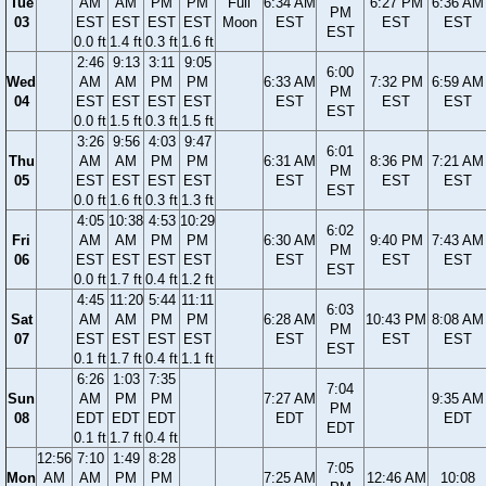
Tue
AM
AM
PM
PM
Full
6:34 AM
6:27 PM
6:36 AM
PM
03
EST
EST
EST
EST
Moon
EST
EST
EST
EST
0.0 ft
1.4 ft
0.3 ft
1.6 ft
2:46
9:13
3:11
9:05
6:00
Wed
AM
AM
PM
PM
6:33 AM
7:32 PM
6:59 AM
PM
04
EST
EST
EST
EST
EST
EST
EST
EST
0.0 ft
1.5 ft
0.3 ft
1.5 ft
3:26
9:56
4:03
9:47
6:01
Thu
AM
AM
PM
PM
6:31 AM
8:36 PM
7:21 AM
PM
05
EST
EST
EST
EST
EST
EST
EST
EST
0.0 ft
1.6 ft
0.3 ft
1.3 ft
4:05
10:38
4:53
10:29
6:02
Fri
AM
AM
PM
PM
6:30 AM
9:40 PM
7:43 AM
PM
06
EST
EST
EST
EST
EST
EST
EST
EST
0.0 ft
1.7 ft
0.4 ft
1.2 ft
4:45
11:20
5:44
11:11
6:03
Sat
AM
AM
PM
PM
6:28 AM
10:43 PM
8:08 AM
PM
07
EST
EST
EST
EST
EST
EST
EST
EST
0.1 ft
1.7 ft
0.4 ft
1.1 ft
6:26
1:03
7:35
7:04
Sun
AM
PM
PM
7:27 AM
9:35 AM
PM
08
EDT
EDT
EDT
EDT
EDT
EDT
0.1 ft
1.7 ft
0.4 ft
12:56
7:10
1:49
8:28
7:05
Mon
AM
AM
PM
PM
7:25 AM
12:46 AM
10:08