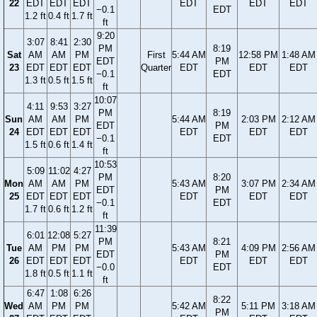
22
EDT
EDT
EDT
EDT
EDT
EDT
−0.1
EDT
1.2 ft
0.4 ft
1.7 ft
ft
9:20
3:07
8:41
2:30
PM
8:19
Sat
AM
AM
PM
First
5:44 AM
12:58 PM
1:48 AM
EDT
PM
23
EDT
EDT
EDT
Quarter
EDT
EDT
EDT
−0.1
EDT
1.3 ft
0.5 ft
1.5 ft
ft
10:07
4:11
9:53
3:27
PM
8:19
Sun
AM
AM
PM
5:44 AM
2:03 PM
2:12 AM
EDT
PM
24
EDT
EDT
EDT
EDT
EDT
EDT
−0.1
EDT
1.5 ft
0.6 ft
1.4 ft
ft
10:53
5:09
11:02
4:27
PM
8:20
Mon
AM
AM
PM
5:43 AM
3:07 PM
2:34 AM
EDT
PM
25
EDT
EDT
EDT
EDT
EDT
EDT
−0.1
EDT
1.7 ft
0.6 ft
1.2 ft
ft
11:39
6:01
12:08
5:27
PM
8:21
Tue
AM
PM
PM
5:43 AM
4:09 PM
2:56 AM
EDT
PM
26
EDT
EDT
EDT
EDT
EDT
EDT
−0.0
EDT
1.8 ft
0.5 ft
1.1 ft
ft
6:47
1:08
6:26
8:22
Wed
AM
PM
PM
5:42 AM
5:11 PM
3:18 AM
PM