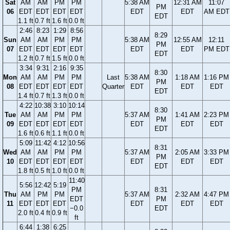
Sat
AM
AM
PM
PM
5:38 AM
12:31 AM
11:07
PM
06
EDT
EDT
EDT
EDT
EDT
EDT
AM EDT
EDT
1.1 ft
0.7 ft
1.6 ft
0.0 ft
2:46
8:23
1:29
8:56
8:29
Sun
AM
AM
PM
PM
5:38 AM
12:55 AM
12:11
PM
07
EDT
EDT
EDT
EDT
EDT
EDT
PM EDT
EDT
1.2 ft
0.7 ft
1.5 ft
0.0 ft
3:34
9:31
2:16
9:35
8:30
Mon
AM
AM
PM
PM
Last
5:38 AM
1:18 AM
1:16 PM
PM
08
EDT
EDT
EDT
EDT
Quarter
EDT
EDT
EDT
EDT
1.4 ft
0.7 ft
1.3 ft
0.0 ft
4:22
10:38
3:10
10:14
8:30
Tue
AM
AM
PM
PM
5:37 AM
1:41 AM
2:23 PM
PM
09
EDT
EDT
EDT
EDT
EDT
EDT
EDT
EDT
1.6 ft
0.6 ft
1.1 ft
0.0 ft
5:09
11:42
4:12
10:56
8:31
Wed
AM
AM
PM
PM
5:37 AM
2:05 AM
3:33 PM
PM
10
EDT
EDT
EDT
EDT
EDT
EDT
EDT
EDT
1.8 ft
0.5 ft
1.0 ft
0.0 ft
11:40
5:56
12:42
5:19
PM
8:31
Thu
AM
PM
PM
5:37 AM
2:32 AM
4:47 PM
EDT
PM
11
EDT
EDT
EDT
EDT
EDT
EDT
−0.0
EDT
2.0 ft
0.4 ft
0.9 ft
ft
6:44
1:38
6:25