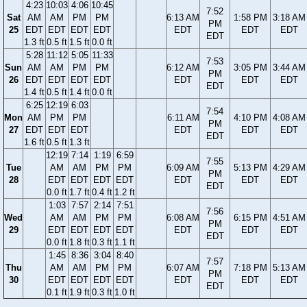
4:23
10:03
4:06
10:45
7:52
Sat
AM
AM
PM
PM
6:13 AM
1:58 PM
3:18 AM
PM
25
EDT
EDT
EDT
EDT
EDT
EDT
EDT
EDT
1.3 ft
0.5 ft
1.5 ft
0.0 ft
5:28
11:12
5:05
11:33
7:53
Sun
AM
AM
PM
PM
6:12 AM
3:05 PM
3:44 AM
PM
26
EDT
EDT
EDT
EDT
EDT
EDT
EDT
EDT
1.4 ft
0.5 ft
1.4 ft
0.0 ft
6:25
12:19
6:03
7:54
Mon
AM
PM
PM
6:11 AM
4:10 PM
4:08 AM
PM
27
EDT
EDT
EDT
EDT
EDT
EDT
EDT
1.6 ft
0.5 ft
1.3 ft
12:19
7:14
1:19
6:59
7:55
Tue
AM
AM
PM
PM
6:09 AM
5:13 PM
4:29 AM
PM
28
EDT
EDT
EDT
EDT
EDT
EDT
EDT
EDT
0.0 ft
1.7 ft
0.4 ft
1.2 ft
1:03
7:57
2:14
7:51
7:56
Wed
AM
AM
PM
PM
6:08 AM
6:15 PM
4:51 AM
PM
29
EDT
EDT
EDT
EDT
EDT
EDT
EDT
EDT
0.0 ft
1.8 ft
0.3 ft
1.1 ft
1:45
8:36
3:04
8:40
7:57
Thu
AM
AM
PM
PM
6:07 AM
7:18 PM
5:13 AM
PM
30
EDT
EDT
EDT
EDT
EDT
EDT
EDT
EDT
0.1 ft
1.9 ft
0.3 ft
1.0 ft