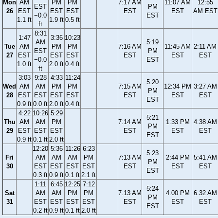
Mon
AM
PM
PM
7:17 AM
11:07 AM
12:55
EST
PM
26
EST
EST
EST
EST
EST
AM EST
−0.0
EST
1.1 ft
1.9 ft
0.5 ft
ft
8:31
1:47
3:36
10:23
AM
5:19
Tue
AM
PM
PM
7:16 AM
11:45 AM
2:11 AM
EST
PM
27
EST
EST
EST
EST
EST
EST
−0.0
EST
1.0 ft
2.0 ft
0.4 ft
ft
3:03
9:28
4:33
11:24
5:20
Wed
AM
AM
PM
PM
7:15 AM
12:34 PM
3:27 AM
PM
28
EST
EST
EST
EST
EST
EST
EST
EST
0.9 ft
0.0 ft
2.0 ft
0.4 ft
4:22
10:26
5:29
5:21
Thu
AM
AM
PM
7:14 AM
1:33 PM
4:38 AM
PM
29
EST
EST
EST
EST
EST
EST
EST
0.9 ft
0.1 ft
2.0 ft
12:20
5:36
11:26
6:23
5:23
Fri
AM
AM
AM
PM
7:13 AM
2:44 PM
5:41 AM
PM
30
EST
EST
EST
EST
EST
EST
EST
EST
0.3 ft
0.9 ft
0.1 ft
2.1 ft
1:11
6:45
12:25
7:12
5:24
Sat
AM
AM
PM
PM
7:13 AM
4:00 PM
6:32 AM
PM
31
EST
EST
EST
EST
EST
EST
EST
EST
0.2 ft
0.9 ft
0.1 ft
2.0 ft