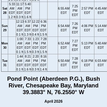
5:33
11:17
5:40
7:25
Sat
AM
AM
PM
6:55 AM
2:57 PM
4:45 AM
PM
28
EDT
EDT
EDT
EDT
EDT
EDT
EDT
1.2 ft
0.3 ft
1.6 ft
12:13
6:37
12:22
6:36
7:26
Sun
AM
AM
PM
PM
6:54 AM
4:06 PM
5:14 AM
PM
29
EDT
EDT
EDT
EDT
EDT
EDT
EDT
EDT
0.1 ft
1.3 ft
0.4 ft
1.5 ft
1:00
7:33
1:23
7:28
7:27
Mon
AM
AM
PM
PM
6:52 AM
5:13 PM
5:40 AM
PM
30
EDT
EDT
EDT
EDT
EDT
EDT
EDT
EDT
0.1 ft
1.5 ft
0.3 ft
1.5 ft
1:44
8:21
2:20
8:16
7:28
Tue
AM
AM
PM
PM
6:50 AM
6:18 PM
6:03 AM
PM
31
EDT
EDT
EDT
EDT
EDT
EDT
EDT
EDT
0.1 ft
1.6 ft
0.3 ft
1.4 ft
Pond Point (Aberdeen P.G.), Bush
River, Chesapeake Bay, Maryland
39.3883° N, 76.2550° W
April 2026