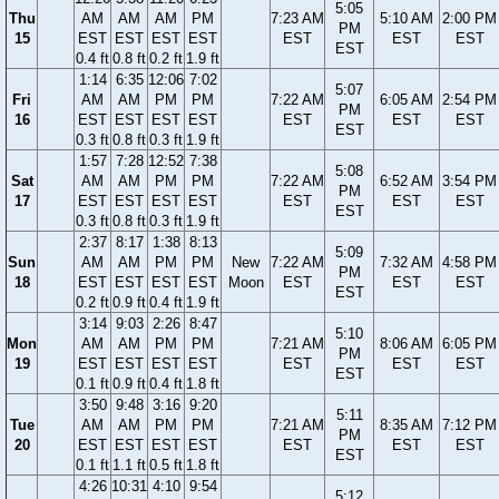
5:05
Thu
AM
AM
AM
PM
7:23 AM
5:10 AM
2:00 PM
PM
15
EST
EST
EST
EST
EST
EST
EST
EST
0.4 ft
0.8 ft
0.2 ft
1.9 ft
1:14
6:35
12:06
7:02
5:07
Fri
AM
AM
PM
PM
7:22 AM
6:05 AM
2:54 PM
PM
16
EST
EST
EST
EST
EST
EST
EST
EST
0.3 ft
0.8 ft
0.3 ft
1.9 ft
1:57
7:28
12:52
7:38
5:08
Sat
AM
AM
PM
PM
7:22 AM
6:52 AM
3:54 PM
PM
17
EST
EST
EST
EST
EST
EST
EST
EST
0.3 ft
0.8 ft
0.3 ft
1.9 ft
2:37
8:17
1:38
8:13
5:09
Sun
AM
AM
PM
PM
New
7:22 AM
7:32 AM
4:58 PM
PM
18
EST
EST
EST
EST
Moon
EST
EST
EST
EST
0.2 ft
0.9 ft
0.4 ft
1.9 ft
3:14
9:03
2:26
8:47
5:10
Mon
AM
AM
PM
PM
7:21 AM
8:06 AM
6:05 PM
PM
19
EST
EST
EST
EST
EST
EST
EST
EST
0.1 ft
0.9 ft
0.4 ft
1.8 ft
3:50
9:48
3:16
9:20
5:11
Tue
AM
AM
PM
PM
7:21 AM
8:35 AM
7:12 PM
PM
20
EST
EST
EST
EST
EST
EST
EST
EST
0.1 ft
1.1 ft
0.5 ft
1.8 ft
4:26
10:31
4:10
9:54
5:12