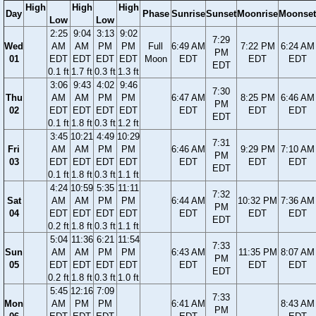
High
High
High
Day
Phase
Sunrise
Sunset
Moonrise
Moonset
Low
Low
2:25
9:04
3:13
9:02
7:29
Wed
AM
AM
PM
PM
Full
6:49 AM
7:22 PM
6:24 AM
PM
01
EDT
EDT
EDT
EDT
Moon
EDT
EDT
EDT
EDT
0.1 ft
1.7 ft
0.3 ft
1.3 ft
3:06
9:43
4:02
9:46
7:30
Thu
AM
AM
PM
PM
6:47 AM
8:25 PM
6:46 AM
PM
02
EDT
EDT
EDT
EDT
EDT
EDT
EDT
EDT
0.1 ft
1.8 ft
0.3 ft
1.2 ft
3:45
10:21
4:49
10:29
7:31
Fri
AM
AM
PM
PM
6:46 AM
9:29 PM
7:10 AM
PM
03
EDT
EDT
EDT
EDT
EDT
EDT
EDT
EDT
0.1 ft
1.8 ft
0.3 ft
1.1 ft
4:24
10:59
5:35
11:11
7:32
Sat
AM
AM
PM
PM
6:44 AM
10:32 PM
7:36 AM
PM
04
EDT
EDT
EDT
EDT
EDT
EDT
EDT
EDT
0.2 ft
1.8 ft
0.3 ft
1.1 ft
5:04
11:36
6:21
11:54
7:33
Sun
AM
AM
PM
PM
6:43 AM
11:35 PM
8:07 AM
PM
05
EDT
EDT
EDT
EDT
EDT
EDT
EDT
EDT
0.2 ft
1.8 ft
0.3 ft
1.0 ft
5:45
12:16
7:09
7:33
Mon
AM
PM
PM
6:41 AM
8:43 AM
PM