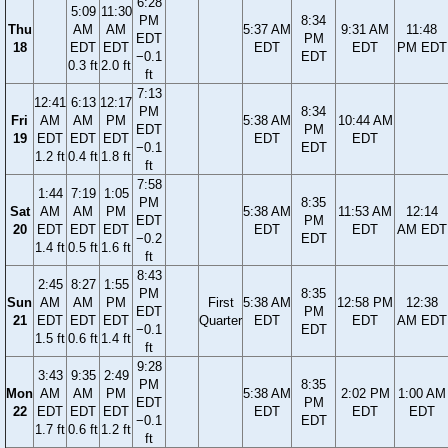
6:28
5:09
11:30
PM
8:34
Thu
AM
AM
5:37 AM
9:31 AM
11:48
EDT
PM
18
EDT
EDT
EDT
EDT
PM EDT
−0.1
EDT
0.3 ft
2.0 ft
ft
7:13
12:41
6:13
12:17
PM
8:34
Fri
AM
AM
PM
5:38 AM
10:44 AM
EDT
PM
19
EDT
EDT
EDT
EDT
EDT
−0.1
EDT
1.2 ft
0.4 ft
1.8 ft
ft
7:58
1:44
7:19
1:05
PM
8:35
Sat
AM
AM
PM
5:38 AM
11:53 AM
12:14
EDT
PM
20
EDT
EDT
EDT
EDT
EDT
AM EDT
−0.2
EDT
1.4 ft
0.5 ft
1.6 ft
ft
8:43
2:45
8:27
1:55
PM
8:35
Sun
AM
AM
PM
First
5:38 AM
12:58 PM
12:38
EDT
PM
21
EDT
EDT
EDT
Quarter
EDT
EDT
AM EDT
−0.1
EDT
1.5 ft
0.6 ft
1.4 ft
ft
9:28
3:43
9:35
2:49
PM
8:35
Mon
AM
AM
PM
5:38 AM
2:02 PM
1:00 AM
EDT
PM
22
EDT
EDT
EDT
EDT
EDT
EDT
−0.1
EDT
1.7 ft
0.6 ft
1.2 ft
ft