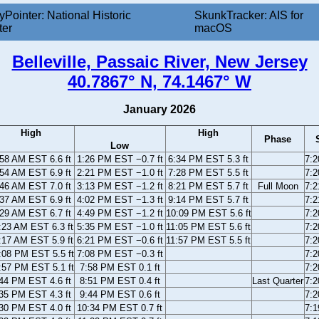
yPointer: National Historic
SkunkTracker: AIS for
ter
macOS
Belleville, Passaic River, New Jersey
40.7867° N, 74.1467° W
January 2026
High
High
Phase
Low
58 AM EST 6.6 ft
1:26 PM EST −0.7 ft
6:34 PM EST 5.3 ft
7:
54 AM EST 6.9 ft
2:21 PM EST −1.0 ft
7:28 PM EST 5.5 ft
7:
46 AM EST 7.0 ft
3:13 PM EST −1.2 ft
8:21 PM EST 5.7 ft
Full Moon
7:
37 AM EST 6.9 ft
4:02 PM EST −1.3 ft
9:14 PM EST 5.7 ft
7:
29 AM EST 6.7 ft
4:49 PM EST −1.2 ft
10:09 PM EST 5.6 ft
7:
:23 AM EST 6.3 ft
5:35 PM EST −1.0 ft
11:05 PM EST 5.6 ft
7:
:17 AM EST 5.9 ft
6:21 PM EST −0.6 ft
11:57 PM EST 5.5 ft
7:
:08 PM EST 5.5 ft
7:08 PM EST −0.3 ft
7:
:57 PM EST 5.1 ft
7:58 PM EST 0.1 ft
7:
44 PM EST 4.6 ft
8:51 PM EST 0.4 ft
Last Quarter
7:
35 PM EST 4.3 ft
9:44 PM EST 0.6 ft
7:
30 PM EST 4.0 ft
10:34 PM EST 0.7 ft
7: