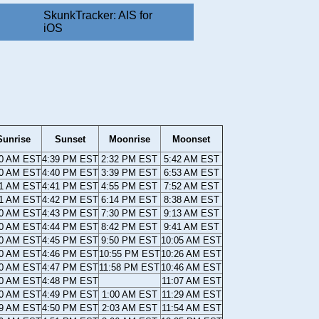
SkunkTracker: AIS for
iOS
Sunrise
Sunset
Moonrise
Moonset
20 AM EST
4:39 PM EST
2:32 PM EST
5:42 AM EST
20 AM EST
4:40 PM EST
3:39 PM EST
6:53 AM EST
21 AM EST
4:41 PM EST
4:55 PM EST
7:52 AM EST
21 AM EST
4:42 PM EST
6:14 PM EST
8:38 AM EST
20 AM EST
4:43 PM EST
7:30 PM EST
9:13 AM EST
20 AM EST
4:44 PM EST
8:42 PM EST
9:41 AM EST
20 AM EST
4:45 PM EST
9:50 PM EST
10:05 AM EST
20 AM EST
4:46 PM EST
10:55 PM EST
10:26 AM EST
20 AM EST
4:47 PM EST
11:58 PM EST
10:46 AM EST
20 AM EST
4:48 PM EST
11:07 AM EST
20 AM EST
4:49 PM EST
1:00 AM EST
11:29 AM EST
19 AM EST
4:50 PM EST
2:03 AM EST
11:54 AM EST