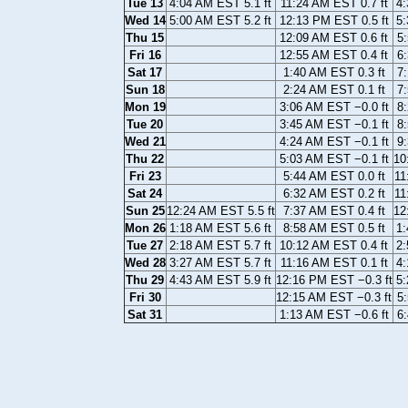
Tue 13
4:04 AM EST 5.1 ft
11:24 AM EST 0.7 ft
4:
Wed 14
5:00 AM EST 5.2 ft
12:13 PM EST 0.5 ft
5:
Thu 15
12:09 AM EST 0.6 ft
5:
Fri 16
12:55 AM EST 0.4 ft
6:
Sat 17
1:40 AM EST 0.3 ft
7:
Sun 18
2:24 AM EST 0.1 ft
7:
Mon 19
3:06 AM EST −0.0 ft
8:
Tue 20
3:45 AM EST −0.1 ft
8:
Wed 21
4:24 AM EST −0.1 ft
9:
Thu 22
5:03 AM EST −0.1 ft
10
Fri 23
5:44 AM EST 0.0 ft
11
Sat 24
6:32 AM EST 0.2 ft
11
Sun 25
12:24 AM EST 5.5 ft
7:37 AM EST 0.4 ft
12
Mon 26
1:18 AM EST 5.6 ft
8:58 AM EST 0.5 ft
1:
Tue 27
2:18 AM EST 5.7 ft
10:12 AM EST 0.4 ft
2:
Wed 28
3:27 AM EST 5.7 ft
11:16 AM EST 0.1 ft
4:
Thu 29
4:43 AM EST 5.9 ft
12:16 PM EST −0.3 ft
5:
Fri 30
12:15 AM EST −0.3 ft
5:
Sat 31
1:13 AM EST −0.6 ft
6: