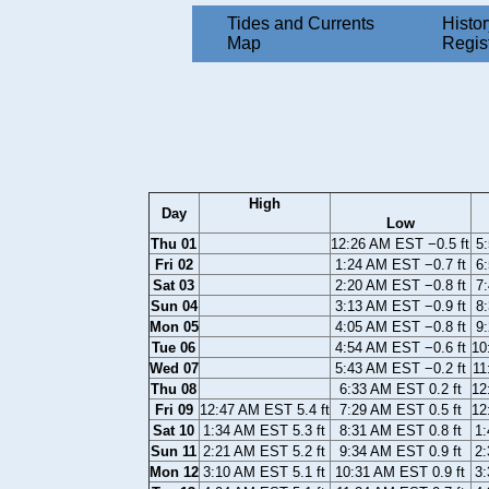
Tides and Currents
Histor
Map
Regis
High
Day
Low
Thu 01
12:26 AM EST −0.5 ft
5:
Fri 02
1:24 AM EST −0.7 ft
6:
Sat 03
2:20 AM EST −0.8 ft
7:
Sun 04
3:13 AM EST −0.9 ft
8:
Mon 05
4:05 AM EST −0.8 ft
9:
Tue 06
4:54 AM EST −0.6 ft
10
Wed 07
5:43 AM EST −0.2 ft
11
Thu 08
6:33 AM EST 0.2 ft
12
Fri 09
12:47 AM EST 5.4 ft
7:29 AM EST 0.5 ft
12
Sat 10
1:34 AM EST 5.3 ft
8:31 AM EST 0.8 ft
1:
Sun 11
2:21 AM EST 5.2 ft
9:34 AM EST 0.9 ft
2:
Mon 12
3:10 AM EST 5.1 ft
10:31 AM EST 0.9 ft
3: