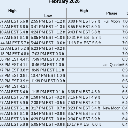
February 2026
High
High
Phase
Low
37 AM EST 6.6 ft
2:55 PM EST −1.2 ft
8:08 PM EST 5.7 ft
Full Moon
7:
24 AM EST 6.6 ft
3:41 PM EST −1.3 ft
8:55 PM EST 5.9 ft
7:
10 AM EST 6.4 ft
4:24 PM EST −1.2 ft
9:43 PM EST 5.8 ft
7:
57 AM EST 6.1 ft
5:05 PM EST −1.0 ft
10:31 PM EST 5.7 ft
7:
:44 AM EST 5.7 ft
5:44 PM EST −0.6 ft
11:18 PM EST 5.6 ft
7:
:32 AM EST 5.2 ft
6:23 PM EST −0.2 ft
7:
:18 PM EST 4.8 ft
7:03 PM EST 0.3 ft
7:
05 PM EST 4.4 ft
7:49 PM EST 0.7 ft
6:
53 PM EST 4.1 ft
8:46 PM EST 1.0 ft
Last Quarter
6:
47 PM EST 3.8 ft
9:49 PM EST 1.1 ft
6:
52 PM EST 3.8 ft
10:47 PM EST 1.0 ft
6:
58 PM EST 3.9 ft
11:39 PM EST 0.9 ft
6:
53 PM EST 4.2 ft
6:
09 AM EST 5.4 ft
1:15 PM EST 0.1 ft
6:38 PM EST 4.5 ft
6:
51 AM EST 5.7 ft
1:58 PM EST −0.2 ft
7:16 PM EST 4.9 ft
6:
27 AM EST 5.9 ft
2:38 PM EST −0.5 ft
7:50 PM EST 5.2 ft
6:
01 AM EST 6.1 ft
3:17 PM EST −0.7 ft
8:23 PM EST 5.4 ft
New Moon
6:
36 AM EST 6.1 ft
3:54 PM EST −0.8 ft
8:57 PM EST 5.7 ft
6:
13 AM EST 6.0 ft
4:29 PM EST −0.8 ft
9:34 PM EST 5.9 ft
6:
55 AM EST 5.8 ft
5:05 PM EST −0.8 ft
10:17 PM EST 6.0 ft
6: