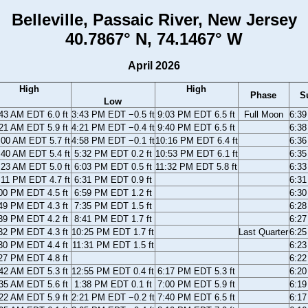
Belleville, Passaic River, New Jersey
40.7867° N, 74.1467° W
April 2026
High
High
Phase
S
Low
43 AM EDT 6.0 ft
3:43 PM EDT −0.5 ft
9:03 PM EDT 6.5 ft
Full Moon
6:3
21 AM EDT 5.9 ft
4:21 PM EDT −0.4 ft
9:40 PM EDT 6.5 ft
6:3
:00 AM EDT 5.7 ft
4:58 PM EDT −0.1 ft
10:16 PM EDT 6.4 ft
6:3
:40 AM EDT 5.4 ft
5:32 PM EDT 0.2 ft
10:53 PM EDT 6.1 ft
6:3
:23 AM EDT 5.0 ft
6:03 PM EDT 0.5 ft
11:32 PM EDT 5.8 ft
6:3
:11 PM EDT 4.7 ft
6:31 PM EDT 0.9 ft
6:3
00 PM EDT 4.5 ft
6:59 PM EDT 1.2 ft
6:3
49 PM EDT 4.3 ft
7:35 PM EDT 1.5 ft
6:2
39 PM EDT 4.2 ft
8:41 PM EDT 1.7 ft
6:2
32 PM EDT 4.3 ft
10:25 PM EDT 1.7 ft
Last Quarter
6:2
30 PM EDT 4.4 ft
11:31 PM EDT 1.5 ft
6:2
27 PM EDT 4.8 ft
6:2
42 AM EDT 5.3 ft
12:55 PM EDT 0.4 ft
6:17 PM EDT 5.3 ft
6:2
35 AM EDT 5.6 ft
1:38 PM EDT 0.1 ft
7:00 PM EDT 5.9 ft
6:1
22 AM EDT 5.9 ft
2:21 PM EDT −0.2 ft
7:40 PM EDT 6.5 ft
6:1