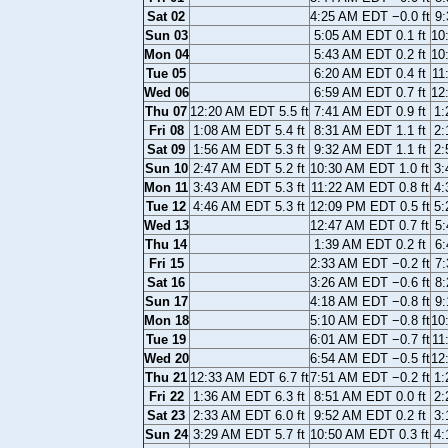
Sat 02
4:25 AM EDT −0.0 ft
9:
Sun 03
5:05 AM EDT 0.1 ft
10
Mon 04
5:43 AM EDT 0.2 ft
10
Tue 05
6:20 AM EDT 0.4 ft
11
Wed 06
6:59 AM EDT 0.7 ft
12
Thu 07
12:20 AM EDT 5.5 ft
7:41 AM EDT 0.9 ft
1:
Fri 08
1:08 AM EDT 5.4 ft
8:31 AM EDT 1.1 ft
2:
Sat 09
1:56 AM EDT 5.3 ft
9:32 AM EDT 1.1 ft
2:
Sun 10
2:47 AM EDT 5.2 ft
10:30 AM EDT 1.0 ft
3:
Mon 11
3:43 AM EDT 5.3 ft
11:22 AM EDT 0.8 ft
4:
Tue 12
4:46 AM EDT 5.3 ft
12:09 PM EDT 0.5 ft
5:
Wed 13
12:47 AM EDT 0.7 ft
5:
Thu 14
1:39 AM EDT 0.2 ft
6:
Fri 15
2:33 AM EDT −0.2 ft
7:
Sat 16
3:26 AM EDT −0.6 ft
8:
Sun 17
4:18 AM EDT −0.8 ft
9:
Mon 18
5:10 AM EDT −0.8 ft
10
Tue 19
6:01 AM EDT −0.7 ft
11
Wed 20
6:54 AM EDT −0.5 ft
12
Thu 21
12:33 AM EDT 6.7 ft
7:51 AM EDT −0.2 ft
1:
Fri 22
1:36 AM EDT 6.3 ft
8:51 AM EDT 0.0 ft
2:
Sat 23
2:33 AM EDT 6.0 ft
9:52 AM EDT 0.2 ft
3:
Sun 24
3:29 AM EDT 5.7 ft
10:50 AM EDT 0.3 ft
4: