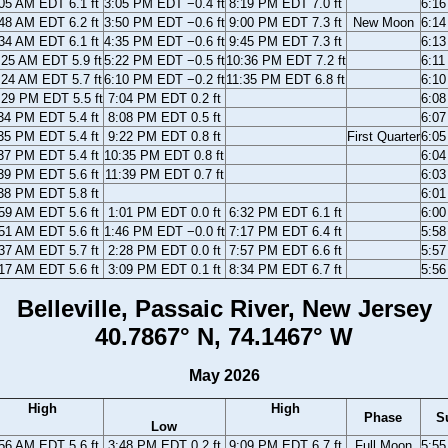
05 AM EDT 6.1 ft
3:05 PM EDT −0.4 ft
8:19 PM EDT 7.0 ft
6:1
48 AM EDT 6.2 ft
3:50 PM EDT −0.6 ft
9:00 PM EDT 7.3 ft
New Moon
6:1
34 AM EDT 6.1 ft
4:35 PM EDT −0.6 ft
9:45 PM EDT 7.3 ft
6:1
:25 AM EDT 5.9 ft
5:22 PM EDT −0.5 ft
10:36 PM EDT 7.2 ft
6:1
:24 AM EDT 5.7 ft
6:10 PM EDT −0.2 ft
11:35 PM EDT 6.8 ft
6:1
:29 PM EDT 5.5 ft
7:04 PM EDT 0.2 ft
6:0
34 PM EDT 5.4 ft
8:08 PM EDT 0.5 ft
6:0
35 PM EDT 5.4 ft
9:22 PM EDT 0.8 ft
First Quarter
6:0
37 PM EDT 5.4 ft
10:35 PM EDT 0.8 ft
6:0
39 PM EDT 5.6 ft
11:39 PM EDT 0.7 ft
6:0
38 PM EDT 5.8 ft
6:0
59 AM EDT 5.6 ft
1:01 PM EDT 0.0 ft
6:32 PM EDT 6.1 ft
6:0
51 AM EDT 5.6 ft
1:46 PM EDT −0.0 ft
7:17 PM EDT 6.4 ft
5:5
37 AM EDT 5.7 ft
2:28 PM EDT 0.0 ft
7:57 PM EDT 6.6 ft
5:5
17 AM EDT 5.6 ft
3:09 PM EDT 0.1 ft
8:34 PM EDT 6.7 ft
5:5
Belleville, Passaic River, New Jersey
40.7867° N, 74.1467° W
May 2026
High
High
Phase
S
Low
56 AM EDT 5.6 ft
3:48 PM EDT 0.2 ft
9:09 PM EDT 6.7 ft
Full Moon
5:5