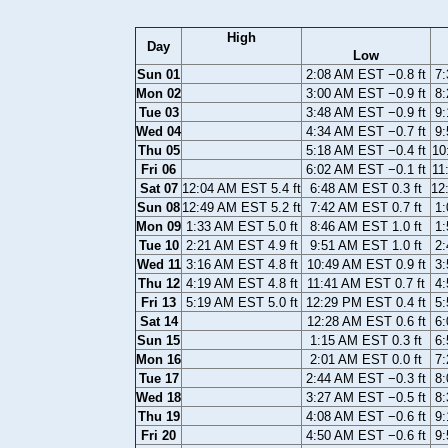
High
Day
Low
Sun 01
2:08 AM EST −0.8 ft
7:
Mon 02
3:00 AM EST −0.9 ft
8:
Tue 03
3:48 AM EST −0.9 ft
9:
Wed 04
4:34 AM EST −0.7 ft
9:
Thu 05
5:18 AM EST −0.4 ft
10
Fri 06
6:02 AM EST −0.1 ft
11
Sat 07
12:04 AM EST 5.4 ft
6:48 AM EST 0.3 ft
12
Sun 08
12:49 AM EST 5.2 ft
7:42 AM EST 0.7 ft
1:
Mon 09
1:33 AM EST 5.0 ft
8:46 AM EST 1.0 ft
1:
Tue 10
2:21 AM EST 4.9 ft
9:51 AM EST 1.0 ft
2:
Wed 11
3:16 AM EST 4.8 ft
10:49 AM EST 0.9 ft
3:
Thu 12
4:19 AM EST 4.8 ft
11:41 AM EST 0.7 ft
4:
Fri 13
5:19 AM EST 5.0 ft
12:29 PM EST 0.4 ft
5:
Sat 14
12:28 AM EST 0.6 ft
6:
Sun 15
1:15 AM EST 0.3 ft
6:
Mon 16
2:01 AM EST 0.0 ft
7:
Tue 17
2:44 AM EST −0.3 ft
8:
Wed 18
3:27 AM EST −0.5 ft
8:
Thu 19
4:08 AM EST −0.6 ft
9:
Fri 20
4:50 AM EST −0.6 ft
9: