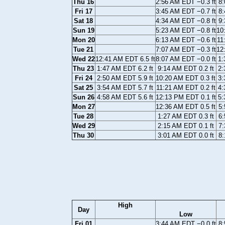
Thu 16
2:56 AM EDT −0.3 ft
8:
Fri 17
3:45 AM EDT −0.7 ft
8:
Sat 18
4:34 AM EDT −0.8 ft
9:
Sun 19
5:23 AM EDT −0.8 ft
10
Mon 20
6:13 AM EDT −0.6 ft
11
Tue 21
7:07 AM EDT −0.3 ft
12
Wed 22
12:41 AM EDT 6.5 ft
8:07 AM EDT −0.0 ft
1:
Thu 23
1:47 AM EDT 6.2 ft
9:14 AM EDT 0.2 ft
2:
Fri 24
2:50 AM EDT 5.9 ft
10:20 AM EDT 0.3 ft
3:
Sat 25
3:54 AM EDT 5.7 ft
11:21 AM EDT 0.2 ft
4:
Sun 26
4:58 AM EDT 5.6 ft
12:13 PM EDT 0.1 ft
5:
Mon 27
12:36 AM EDT 0.5 ft
5:
Tue 28
1:27 AM EDT 0.3 ft
6:
Wed 29
2:15 AM EDT 0.1 ft
7:
Thu 30
3:01 AM EDT 0.0 ft
8:
High
Day
Low
Fri 01
3:44 AM EDT −0.0 ft
8: