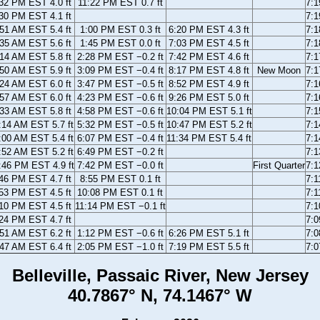
32 PM EST 4.0 ft
11:22 PM EST 0.7 ft
7:
30 PM EST 4.1 ft
7:
51 AM EST 5.4 ft
1:00 PM EST 0.3 ft
6:20 PM EST 4.3 ft
7:
35 AM EST 5.6 ft
1:45 PM EST 0.0 ft
7:03 PM EST 4.5 ft
7:
14 AM EST 5.8 ft
2:28 PM EST −0.2 ft
7:42 PM EST 4.6 ft
7:
50 AM EST 5.9 ft
3:09 PM EST −0.4 ft
8:17 PM EST 4.8 ft
New Moon
7:
24 AM EST 6.0 ft
3:47 PM EST −0.5 ft
8:52 PM EST 4.9 ft
7:
57 AM EST 6.0 ft
4:23 PM EST −0.6 ft
9:26 PM EST 5.0 ft
7:
33 AM EST 5.8 ft
4:58 PM EST −0.6 ft
10:04 PM EST 5.1 ft
7:
:14 AM EST 5.7 ft
5:32 PM EST −0.5 ft
10:47 PM EST 5.2 ft
7:
:00 AM EST 5.4 ft
6:07 PM EST −0.4 ft
11:34 PM EST 5.4 ft
7:
:52 AM EST 5.2 ft
6:49 PM EST −0.2 ft
7:
:46 PM EST 4.9 ft
7:42 PM EST −0.0 ft
First Quarter
7:
46 PM EST 4.7 ft
8:55 PM EST 0.1 ft
7:
53 PM EST 4.5 ft
10:08 PM EST 0.1 ft
7:
10 PM EST 4.5 ft
11:14 PM EST −0.1 ft
7:
24 PM EST 4.7 ft
7:
51 AM EST 6.2 ft
1:12 PM EST −0.6 ft
6:26 PM EST 5.1 ft
7:
47 AM EST 6.4 ft
2:05 PM EST −1.0 ft
7:19 PM EST 5.5 ft
7:
Belleville, Passaic River, New Jersey
40.7867° N, 74.1467° W