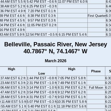
:44 AM EST 5.5 ft
5:42 PM EST −0.6 ft
11:07 PM EST 6.0 ft
6:
:38 AM EST 5.2 ft
6:25 PM EST −0.3 ft
6:
:36 PM EST 4.9 ft
7:20 PM EST 0.1 ft
6:
39 PM EST 4.6 ft
8:38 PM EST 0.3 ft
First Quarter
6:
48 PM EST 4.5 ft
9:57 PM EST 0.3 ft
6:
04 PM EST 4.6 ft
11:05 PM EST 0.2 ft
6:
16 PM EST 4.9 ft
6:
43 AM EST 5.9 ft
12:54 PM EST −0.5 ft
6:15 PM EST 5.4 ft
6:
Belleville, Passaic River, New Jersey
40.7867° N, 74.1467° W
March 2026
High
High
Phase
S
Low
:37 AM EST 6.2 ft
1:44 PM EST −0.8 ft
7:05 PM EST 5.8 ft
6:3
:23 AM EST 6.3 ft
2:31 PM EST −1.0 ft
7:49 PM EST 6.1 ft
6:2
:06 AM EST 6.3 ft
3:14 PM EST −1.0 ft
8:31 PM EST 6.2 ft
Full Moon
6:2
:47 AM EST 6.2 ft
3:54 PM EST −0.9 ft
9:12 PM EST 6.2 ft
6:2
:28 AM EST 5.9 ft
4:31 PM EST −0.7 ft
9:53 PM EST 6.1 ft
6:2
:11 AM EST 5.5 ft
5:07 PM EST −0.3 ft
10:35 PM EST 5.8 ft
6:2
:55 AM EST 5.1 ft
5:40 PM EST 0.1 ft
11:18 PM EST 5.6 ft
6:2