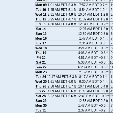
Sun 08
7:12 AM EDT 0.3 ft
12
Mon 09
1:01 AM EDT 5.3 ft
7:57 AM EDT 0.7 ft
1
Tue 10
1:45 AM EDT 5.1 ft
8:54 AM EDT 1.0 ft
2
Wed 11
2:31 AM EDT 4.9 ft
10:04 AM EDT 1.2 ft
3
Thu 12
3:25 AM EDT 4.7 ft
11:09 AM EDT 1.2 ft
4
Fri 13
4:30 AM EDT 4.8 ft
12:04 PM EDT 0.9 ft
5
Sat 14
12:07 AM EDT 1.2 ft
5
Sun 15
12:59 AM EDT 0.8 ft
6
Mon 16
1:47 AM EDT 0.4 ft
7
Tue 17
2:34 AM EDT 0.0 ft
7
Wed 18
3:21 AM EDT −0.3 ft
8
Thu 19
4:06 AM EDT −0.6 ft
9
Fri 20
4:51 AM EDT −0.8 ft
9
Sat 21
5:36 AM EDT −0.8 ft
10
Sun 22
6:23 AM EDT −0.6 ft
11
Mon 23
7:15 AM EDT −0.3 ft
12
Tue 24
12:47 AM EDT 6.3 ft
8:17 AM EDT 0.1 ft
1
Wed 25
1:51 AM EDT 6.0 ft
9:30 AM EDT 0.4 ft
2
Thu 26
2:58 AM EDT 5.7 ft
10:41 AM EDT 0.4 ft
3
Fri 27
4:09 AM EDT 5.6 ft
11:45 AM EDT 0.2 ft
4
Sat 28
5:22 AM EDT 5.6 ft
12:40 PM EDT −0.0 ft
6
Sun 29
12:53 AM EDT 0.2 ft
6
Mon 30
1:47 AM EDT −0.0 ft
7
Tue 31
2:37 AM EDT −0.2 ft
8