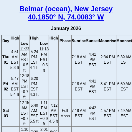
Belmar (ocean), New Jersey
40.1850° N, 74.0083° W
January 2026
High
High
High
Day
Phase
Sunrise
Sunset
Moonrise
Moonset
Low
Low
11:23
11:18
4:51
5:24
AM
PM
4:41
Thu
AM
PM
7:18 AM
2:34 PM
5:39 AM
EST
EST
PM
01
EST
EST
EST
EST
EST
−0.5
−0.6
EST
5.3 ft
4.1 ft
ft
ft
12:18
5:47
6:20
PM
4:41
Fri
AM
PM
7:18 AM
3:41 PM
6:50 AM
EST
PM
02
EST
EST
EST
EST
EST
−0.7
EST
5.4 ft
4.3 ft
ft
12:15
1:11
6:40
7:12
AM
PM
4:42
Sat
AM
PM
Full
7:18 AM
4:57 PM
7:49 AM
EST
EST
PM
03
EST
EST
Moon
EST
EST
EST
−0.7
−0.9
EST
5.5 ft
4.5 ft
ft
ft
1:10
2:01