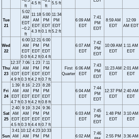
−0.5
−0.2
EDT
4.5 ft
5.5 ft
ft
ft
5:02
11:18
5:00
11:34
AM
7:41
Tue
AM
PM
PM
6:09 AM
8:59 AM
12:09
EDT
PM
21
EDT
EDT
EDT
EDT
EDT
AM EDT
−0.2
EDT
4.3 ft
0.1 ft
5.2 ft
ft
6:00
12:21
6:00
7:42
Wed
AM
PM
PM
6:07 AM
10:09 AM
1:11 AM
PM
22
EDT
EDT
EDT
EDT
EDT
EDT
EDT
0.0 ft
4.2 ft
0.4 ft
12:37
7:06
1:23
7:11
7:43
Thu
AM
AM
PM
PM
First
6:06 AM
11:23 AM
2:01 AM
PM
23
EDT
EDT
EDT
EDT
Quarter
EDT
EDT
EDT
EDT
4.9 ft
0.3 ft
4.2 ft
0.7 ft
1:39
8:16
2:23
8:28
7:44
Fri
AM
AM
PM
PM
6:04 AM
12:37 PM
2:40 AM
PM
24
EDT
EDT
EDT
EDT
EDT
EDT
EDT
EDT
4.7 ft
0.3 ft
4.2 ft
0.8 ft
2:40
9:19
3:24
9:36
7:45
Sat
AM
AM
PM
PM
6:03 AM
1:48 PM
3:10 AM
PM
25
EDT
EDT
EDT
EDT
EDT
EDT
EDT
EDT
4.5 ft
0.3 ft
4.4 ft
0.7 ft
3:41
10:12
4:23
10:33
7:46
Sun
AM
AM
PM
PM
6:02 AM
2:55 PM
3:36 AM
PM