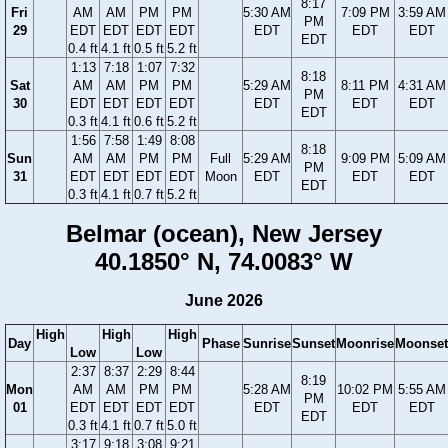
8:17
Fri
AM
AM
PM
PM
5:30 AM
7:09 PM
3:59 AM
PM
29
EDT
EDT
EDT
EDT
EDT
EDT
EDT
EDT
0.4 ft
4.1 ft
0.5 ft
5.2 ft
1:13
7:18
1:07
7:32
8:18
Sat
AM
AM
PM
PM
5:29 AM
8:11 PM
4:31 AM
PM
30
EDT
EDT
EDT
EDT
EDT
EDT
EDT
EDT
0.3 ft
4.1 ft
0.6 ft
5.2 ft
1:56
7:58
1:49
8:08
8:18
Sun
AM
AM
PM
PM
Full
5:29 AM
9:09 PM
5:09 AM
PM
31
EDT
EDT
EDT
EDT
Moon
EDT
EDT
EDT
EDT
0.3 ft
4.1 ft
0.7 ft
5.2 ft
Belmar (ocean), New Jersey
40.1850° N, 74.0083° W
June 2026
High
High
High
Day
Phase
Sunrise
Sunset
Moonrise
Moonset
Low
Low
2:37
8:37
2:29
8:44
8:19
Mon
AM
AM
PM
PM
5:28 AM
10:02 PM
5:55 AM
PM
01
EDT
EDT
EDT
EDT
EDT
EDT
EDT
EDT
0.3 ft
4.1 ft
0.7 ft
5.0 ft
3:17
9:18
3:08
9:21