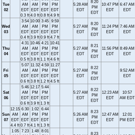
8:20
Tue
AM
AM
PM
PM
5:28 AM
10:47 PM
6:47 AM
PM
02
EDT
EDT
EDT
EDT
EDT
EDT
EDT
EDT
0.3 ft
4.0 ft
0.8 ft
4.9 ft
3:54
10:00
3:45
9:59
8:20
Wed
AM
AM
PM
PM
5:27 AM
11:24 PM
7:46 AM
PM
03
EDT
EDT
EDT
EDT
EDT
EDT
EDT
EDT
0.4 ft
3.9 ft
0.9 ft
4.7 ft
4:31
10:46
4:21
10:41
8:21
Thu
AM
AM
PM
PM
5:27 AM
11:56 PM
8:49 AM
PM
04
EDT
EDT
EDT
EDT
EDT
EDT
EDT
EDT
0.5 ft
3.8 ft
1.1 ft
4.6 ft
5:07
11:32
4:59
11:27
8:22
Fri
AM
AM
PM
PM
5:27 AM
9:52 AM
PM
05
EDT
EDT
EDT
EDT
EDT
EDT
EDT
0.6 ft
3.8 ft
1.2 ft
4.5 ft
5:46
12:17
5:44
8:22
Sat
AM
PM
PM
5:27 AM
12:23 AM
10:57
PM
06
EDT
EDT
EDT
EDT
EDT
AM EDT
EDT
0.6 ft
3.9 ft
1.3 ft
12:15
6:30
1:02
6:44
8:23
Sun
AM
AM
PM
PM
5:26 AM
12:47 AM
12:01
PM
07
EDT
EDT
EDT
EDT
EDT
EDT
PM EDT
EDT
4.4 ft
0.7 ft
4.1 ft
1.3 ft
1:05
7:23
1:48
8:01
8:23