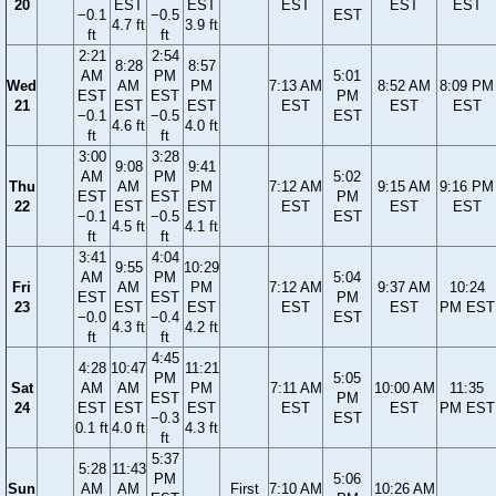
20
EST
EST
EST
EST
EST
−0.1
−0.5
EST
4.7 ft
3.9 ft
ft
ft
2:21
2:54
8:28
8:57
AM
PM
5:01
Wed
AM
PM
7:13 AM
8:52 AM
8:09 PM
EST
EST
PM
21
EST
EST
EST
EST
EST
−0.1
−0.5
EST
4.6 ft
4.0 ft
ft
ft
3:00
3:28
9:08
9:41
AM
PM
5:02
Thu
AM
PM
7:12 AM
9:15 AM
9:16 PM
EST
EST
PM
22
EST
EST
EST
EST
EST
−0.1
−0.5
EST
4.5 ft
4.1 ft
ft
ft
3:41
4:04
9:55
10:29
AM
PM
5:04
Fri
AM
PM
7:12 AM
9:37 AM
10:24
EST
EST
PM
23
EST
EST
EST
EST
PM EST
−0.0
−0.4
EST
4.3 ft
4.2 ft
ft
ft
4:45
4:28
10:47
11:21
PM
5:05
Sat
AM
AM
PM
7:11 AM
10:00 AM
11:35
EST
PM
24
EST
EST
EST
EST
EST
PM EST
−0.3
EST
0.1 ft
4.0 ft
4.3 ft
ft
5:37
5:28
11:43
PM
5:06
Sun
AM
AM
First
7:10 AM
10:26 AM