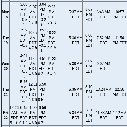
3:08
3:04
9:07
9:23
AM
PM
8:07
Mon
AM
PM
5:37 AM
6:43 AM
10:57
EDT
EDT
PM
18
EDT
EDT
EDT
EDT
PM EDT
−0.5
−0.2
EDT
4.7 ft
5.9 ft
ft
ft
3:59
3:57
10:07
10:22
AM
PM
8:08
Tue
AM
PM
5:36 AM
7:52 AM
11:54
EDT
EDT
PM
19
EDT
EDT
EDT
EDT
PM EDT
−0.5
−0.1
EDT
4.7 ft
5.6 ft
ft
ft
4:51
11:09
4:51
11:23
AM
8:09
Wed
AM
PM
PM
5:36 AM
9:07 AM
EDT
PM
20
EDT
EDT
EDT
EDT
EDT
−0.3
EDT
4.6 ft
0.2 ft
5.4 ft
ft
5:46
12:11
5:50
AM
8:10
Thu
PM
PM
5:35 AM
10:24 AM
12:38
EDT
PM
21
EDT
EDT
EDT
EDT
AM EDT
−0.1
EDT
4.6 ft
0.5 ft
ft
12:23
6:45
1:09
6:56
8:11
Fri
AM
AM
PM
PM
5:34 AM
11:38 AM
1:12 AM
PM
22
EDT
EDT
EDT
EDT
EDT
EDT
EDT
EDT
5.1 ft
0.1 ft
4.6 ft
0.7 ft