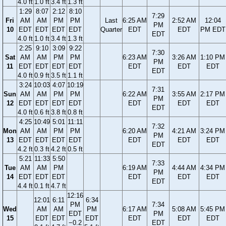
4.0 ft
1.0 ft
3.4 ft
1.3 ft
1:29
8:07
2:12
8:10
7:29
Fri
AM
AM
PM
PM
Last
6:25 AM
2:52 AM
12:04
PM
10
EDT
EDT
EDT
EDT
Quarter
EDT
EDT
PM EDT
EDT
4.0 ft
1.0 ft
3.4 ft
1.3 ft
2:25
9:10
3:09
9:22
7:30
Sat
AM
AM
PM
PM
6:23 AM
3:26 AM
1:10 PM
PM
11
EDT
EDT
EDT
EDT
EDT
EDT
EDT
EDT
4.0 ft
0.9 ft
3.5 ft
1.1 ft
3:24
10:03
4:07
10:19
7:31
Sun
AM
AM
PM
PM
6:22 AM
3:55 AM
2:17 PM
PM
12
EDT
EDT
EDT
EDT
EDT
EDT
EDT
EDT
4.0 ft
0.6 ft
3.8 ft
0.8 ft
4:25
10:49
5:01
11:11
7:32
Mon
AM
AM
PM
PM
6:20 AM
4:21 AM
3:24 PM
PM
13
EDT
EDT
EDT
EDT
EDT
EDT
EDT
EDT
4.2 ft
0.3 ft
4.2 ft
0.5 ft
5:21
11:33
5:50
7:33
Tue
AM
AM
PM
6:19 AM
4:44 AM
4:34 PM
PM
14
EDT
EDT
EDT
EDT
EDT
EDT
EDT
4.4 ft
0.1 ft
4.7 ft
12:16
12:01
6:11
6:34
PM
7:34
Wed
AM
AM
PM
6:17 AM
5:08 AM
5:45 PM
EDT
PM
15
EDT
EDT
EDT
EDT
EDT
EDT
−0.2
EDT