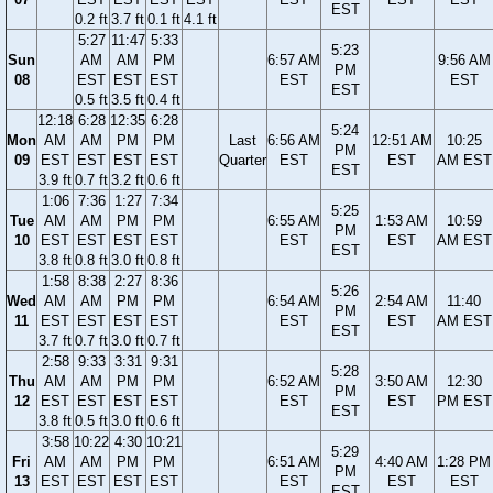
EST
0.2 ft
3.7 ft
0.1 ft
4.1 ft
5:27
11:47
5:33
5:23
Sun
AM
AM
PM
6:57 AM
9:56 AM
PM
08
EST
EST
EST
EST
EST
EST
0.5 ft
3.5 ft
0.4 ft
12:18
6:28
12:35
6:28
5:24
Mon
AM
AM
PM
PM
Last
6:56 AM
12:51 AM
10:25
PM
09
EST
EST
EST
EST
Quarter
EST
EST
AM EST
EST
3.9 ft
0.7 ft
3.2 ft
0.6 ft
1:06
7:36
1:27
7:34
5:25
Tue
AM
AM
PM
PM
6:55 AM
1:53 AM
10:59
PM
10
EST
EST
EST
EST
EST
EST
AM EST
EST
3.8 ft
0.8 ft
3.0 ft
0.8 ft
1:58
8:38
2:27
8:36
5:26
Wed
AM
AM
PM
PM
6:54 AM
2:54 AM
11:40
PM
11
EST
EST
EST
EST
EST
EST
AM EST
EST
3.7 ft
0.7 ft
3.0 ft
0.7 ft
2:58
9:33
3:31
9:31
5:28
Thu
AM
AM
PM
PM
6:52 AM
3:50 AM
12:30
PM
12
EST
EST
EST
EST
EST
EST
PM EST
EST
3.8 ft
0.5 ft
3.0 ft
0.6 ft
3:58
10:22
4:30
10:21
5:29
Fri
AM
AM
PM
PM
6:51 AM
4:40 AM
1:28 PM
PM
13
EST
EST
EST
EST
EST
EST
EST
EST