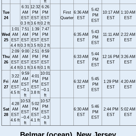
ft
6:31
12:32
6:26
5:42
Tue
AM
PM
PM
First
6:36 AM
10:17 AM
1:10 AM
PM
24
EST
EST
EST
Quarter
EST
EST
EST
EST
0.3 ft
3.6 ft
0.2 ft
1:01
7:51
1:39
7:47
5:43
Wed
AM
AM
PM
PM
6:35 AM
11:11 AM
2:22 AM
PM
25
EST
EST
EST
EST
EST
EST
EST
EST
4.4 ft
0.3 ft
3.5 ft
0.2 ft
2:09
9:00
2:51
8:59
5:44
Thu
AM
AM
PM
PM
6:33 AM
12:16 PM
3:26 AM
PM
26
EST
EST
EST
EST
EST
EST
EST
EST
4.4 ft
0.1 ft
3.6 ft
0.1 ft
9:59
10:01
3:22
4:01
AM
PM
5:45
Fri
AM
PM
6:32 AM
1:29 PM
4:20 AM
EST
EST
PM
27
EST
EST
EST
EST
EST
−0.1
−0.1
EST
4.5 ft
3.8 ft
ft
ft
10:53
10:57
4:28
5:02
AM
PM
5:46
Sat
AM
PM
6:30 AM
2:44 PM
5:02 AM
EST
EST
PM
28
EST
EST
EST
EST
EST
−0.4
−0.3
EST
4.6 ft
4.1 ft
ft
ft
Belmar (ocean), New Jersey