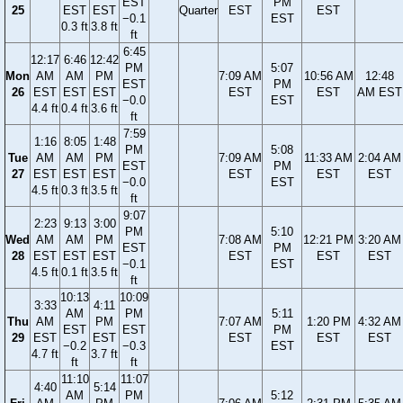
EST
PM
25
EST
EST
Quarter
EST
EST
−0.1
EST
0.3 ft
3.8 ft
ft
6:45
12:17
6:46
12:42
PM
5:07
Mon
AM
AM
PM
7:09 AM
10:56 AM
12:48
EST
PM
26
EST
EST
EST
EST
EST
AM EST
−0.0
EST
4.4 ft
0.4 ft
3.6 ft
ft
7:59
1:16
8:05
1:48
PM
5:08
Tue
AM
AM
PM
7:09 AM
11:33 AM
2:04 AM
EST
PM
27
EST
EST
EST
EST
EST
EST
−0.0
EST
4.5 ft
0.3 ft
3.5 ft
ft
9:07
2:23
9:13
3:00
PM
5:10
Wed
AM
AM
PM
7:08 AM
12:21 PM
3:20 AM
EST
PM
28
EST
EST
EST
EST
EST
EST
−0.1
EST
4.5 ft
0.1 ft
3.5 ft
ft
10:13
10:09
3:33
4:11
AM
PM
5:11
Thu
AM
PM
7:07 AM
1:20 PM
4:32 AM
EST
EST
PM
29
EST
EST
EST
EST
EST
−0.2
−0.3
EST
4.7 ft
3.7 ft
ft
ft
11:10
11:07
4:40
5:14
AM
PM
5:12