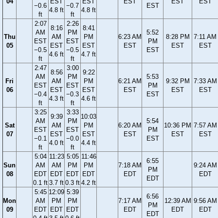
04
EST
EST
EST
EST
EST
−0.6
−0.7
EST
4.8 ft
4.8 ft
ft
ft
2:07
2:26
8:16
8:41
AM
PM
5:52
Thu
AM
PM
6:23 AM
8:28 PM
7:11 AM
EST
EST
PM
05
EST
EST
EST
EST
EST
−0.5
−0.5
EST
4.6 ft
4.7 ft
ft
ft
2:47
3:00
8:56
9:22
AM
PM
5:53
Fri
AM
PM
6:21 AM
9:32 PM
7:33 AM
EST
EST
PM
06
EST
EST
EST
EST
EST
−0.4
−0.3
EST
4.3 ft
4.6 ft
ft
ft
3:25
3:33
9:39
10:03
AM
PM
5:54
Sat
AM
PM
6:20 AM
10:36 PM
7:57 AM
EST
EST
PM
07
EST
EST
EST
EST
EST
−0.1
−0.0
EST
4.0 ft
4.4 ft
ft
ft
5:04
11:23
5:05
11:46
6:55
Sun
AM
AM
PM
PM
7:18 AM
9:24 AM
PM
08
EDT
EDT
EDT
EDT
EDT
EDT
EDT
0.1 ft
3.7 ft
0.3 ft
4.2 ft
5:45
12:09
5:39
6:56
Mon
AM
PM
PM
7:17 AM
12:39 AM
9:56 AM
PM
09
EDT
EDT
EDT
EDT
EDT
EDT
EDT