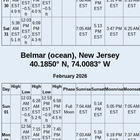
Fri
AM
PM
7:06 AM
2:31 PM
5:35 AM
EST
EST
PM
30
EST
EST
EST
EST
EST
−0.5
−0.5
EST
4.9 ft
4.0 ft
ft
ft
12:03
5:38
6:09
PM
5:13
Sat
AM
PM
7:05 AM
3:47 PM
6:25 AM
EST
PM
31
EST
EST
EST
EST
EST
−0.7
EST
5.1 ft
4.3 ft
ft
Belmar (ocean), New Jersey
40.1850° N, 74.0083° W
February 2026
High
High
High
Day
Phase
Sunrise
Sunset
Moonrise
Moonset
Low
Low
12:03
12:53
6:28
6:58
AM
PM
5:14
Sun
AM
PM
Full
7:04 AM
5:05 PM
7:05 AM
EST
EST
PM
01
EST
EST
Moon
EST
EST
EST
−0.6
−0.9
EST
5.2 ft
4.5 ft
ft
ft
12:56
1:39
7:15
7:45
AM
PM
5:16
Mon
AM
PM
7:03 AM
6:19 PM
7:37 AM
EST
EST
PM