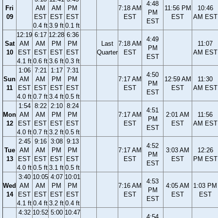
4:48
Fri
AM
AM
PM
7:18 AM
11:56 PM
10:46
PM
09
EST
EST
EST
EST
EST
AM EST
EST
0.4 ft
3.9 ft
0.1 ft
12:19
6:17
12:28
6:36
4:49
Sat
AM
AM
PM
PM
Last
7:18 AM
11:07
PM
10
EST
EST
EST
EST
Quarter
EST
AM EST
EST
4.1 ft
0.6 ft
3.6 ft
0.3 ft
1:06
7:21
1:17
7:31
4:50
Sun
AM
AM
PM
PM
7:17 AM
12:59 AM
11:30
PM
11
EST
EST
EST
EST
EST
EST
AM EST
EST
4.0 ft
0.7 ft
3.4 ft
0.5 ft
1:54
8:22
2:10
8:24
4:51
Mon
AM
AM
PM
PM
7:17 AM
2:01 AM
11:56
PM
12
EST
EST
EST
EST
EST
EST
AM EST
EST
4.0 ft
0.7 ft
3.2 ft
0.5 ft
2:45
9:16
3:08
9:13
4:52
Tue
AM
AM
PM
PM
7:17 AM
3:03 AM
12:26
PM
13
EST
EST
EST
EST
EST
EST
PM EST
EST
4.0 ft
0.5 ft
3.1 ft
0.5 ft
3:40
10:05
4:07
10:01
4:53
Wed
AM
AM
PM
PM
7:16 AM
4:05 AM
1:03 PM
PM
14
EST
EST
EST
EST
EST
EST
EST
EST
4.1 ft
0.4 ft
3.2 ft
0.4 ft
4:32
10:52
5:00
10:47
4:54