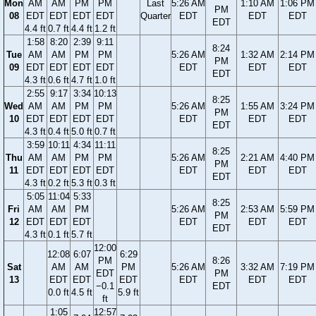
Mon
AM
AM
PM
PM
Last
5:26 AM
1:10 AM
1:06 PM
PM
08
EDT
EDT
EDT
EDT
Quarter
EDT
EDT
EDT
EDT
4.4 ft
0.7 ft
4.4 ft
1.2 ft
1:58
8:20
2:39
9:11
8:24
Tue
AM
AM
PM
PM
5:26 AM
1:32 AM
2:14 PM
PM
09
EDT
EDT
EDT
EDT
EDT
EDT
EDT
EDT
4.3 ft
0.6 ft
4.7 ft
1.0 ft
2:55
9:17
3:34
10:13
8:25
Wed
AM
AM
PM
PM
5:26 AM
1:55 AM
3:24 PM
PM
10
EDT
EDT
EDT
EDT
EDT
EDT
EDT
EDT
4.3 ft
0.4 ft
5.0 ft
0.7 ft
3:59
10:11
4:34
11:11
8:25
Thu
AM
AM
PM
PM
5:26 AM
2:21 AM
4:40 PM
PM
11
EDT
EDT
EDT
EDT
EDT
EDT
EDT
EDT
4.3 ft
0.2 ft
5.3 ft
0.3 ft
5:05
11:04
5:33
8:25
Fri
AM
AM
PM
5:26 AM
2:53 AM
5:59 PM
PM
12
EDT
EDT
EDT
EDT
EDT
EDT
EDT
4.3 ft
0.1 ft
5.7 ft
12:00
12:08
6:07
6:29
PM
8:26
Sat
AM
AM
PM
5:26 AM
3:32 AM
7:19 PM
EDT
PM
13
EDT
EDT
EDT
EDT
EDT
EDT
−0.1
EDT
0.0 ft
4.5 ft
5.9 ft
ft
1:05
12:57