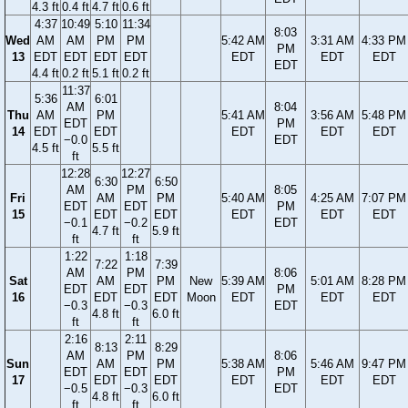
4.3 ft
0.4 ft
4.7 ft
0.6 ft
4:37
10:49
5:10
11:34
8:03
Wed
AM
AM
PM
PM
5:42 AM
3:31 AM
4:33 PM
PM
13
EDT
EDT
EDT
EDT
EDT
EDT
EDT
EDT
4.4 ft
0.2 ft
5.1 ft
0.2 ft
11:37
5:36
6:01
AM
8:04
Thu
AM
PM
5:41 AM
3:56 AM
5:48 PM
EDT
PM
14
EDT
EDT
EDT
EDT
EDT
−0.0
EDT
4.5 ft
5.5 ft
ft
12:28
12:27
6:30
6:50
AM
PM
8:05
Fri
AM
PM
5:40 AM
4:25 AM
7:07 PM
EDT
EDT
PM
15
EDT
EDT
EDT
EDT
EDT
−0.1
−0.2
EDT
4.7 ft
5.9 ft
ft
ft
1:22
1:18
7:22
7:39
AM
PM
8:06
Sat
AM
PM
New
5:39 AM
5:01 AM
8:28 PM
EDT
EDT
PM
16
EDT
EDT
Moon
EDT
EDT
EDT
−0.3
−0.3
EDT
4.8 ft
6.0 ft
ft
ft
2:16
2:11
8:13
8:29
AM
PM
8:06
Sun
AM
PM
5:38 AM
5:46 AM
9:47 PM
EDT
EDT
PM
17
EDT
EDT
EDT
EDT
EDT
−0.5
−0.3
EDT
4.8 ft
6.0 ft
ft
ft