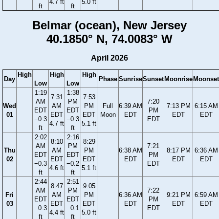
4.7 ft
5.0 ft
ft
ft
Belmar (ocean), New Jersey
40.1850° N, 74.0083° W
April 2026
High
High
High
Day
Phase
Sunrise
Sunset
Moonrise
Moonset
Low
Low
1:19
1:38
7:31
7:53
AM
PM
7:20
Wed
AM
PM
Full
6:39 AM
7:13 PM
6:15 AM
EDT
EDT
PM
01
EDT
EDT
Moon
EDT
EDT
EDT
−0.3
−0.3
EDT
4.7 ft
5.1 ft
ft
ft
2:02
2:16
8:10
8:29
AM
PM
7:21
Thu
AM
PM
6:38 AM
8:17 PM
6:36 AM
EDT
EDT
PM
02
EDT
EDT
EDT
EDT
EDT
−0.3
−0.2
EDT
4.6 ft
5.1 ft
ft
ft
2:44
2:51
8:47
9:05
AM
PM
7:22
Fri
AM
PM
6:36 AM
9:21 PM
6:59 AM
EDT
EDT
PM
03
EDT
EDT
EDT
EDT
EDT
−0.3
−0.1
EDT
4.4 ft
5.0 ft
ft
ft