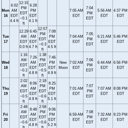
12:15
6:02
6:28
PM
7:04
Mon
AM
PM
7:05 AM
5:56 AM
4:37 PM
EDT
PM
16
EDT
EDT
EDT
EDT
EDT
−0.1
EDT
4.4 ft
4.1 ft
ft
12:57
12:29
6:45
7:08
PM
7:05
Tue
AM
AM
PM
7:04 AM
6:21 AM
5:46 PM
EDT
PM
17
EDT
EDT
EDT
EDT
EDT
EDT
−0.3
EDT
0.0 ft
4.7 ft
4.5 ft
ft
1:16
1:38
7:26
7:46
AM
PM
7:06
Wed
AM
PM
New
7:02 AM
6:44 AM
6:56 PM
EDT
EDT
PM
18
EDT
EDT
Moon
EDT
EDT
EDT
−0.2
−0.5
EDT
4.8 ft
4.9 ft
ft
ft
2:02
2:18
8:06
8:25
AM
PM
7:07
Thu
AM
PM
7:01 AM
7:07 AM
8:08 PM
EDT
EDT
PM
19
EDT
EDT
EDT
EDT
EDT
−0.5
−0.6
EDT
4.9 ft
5.1 ft
ft
ft
2:48
2:58
8:48
9:06
AM
PM
7:08
Fri
AM
PM
6:59 AM
7:32 AM
9:23 PM
EDT
EDT
PM
20
EDT
EDT
EDT
EDT
EDT
−0.6
−0.6
EDT
4.8 ft
5.2 ft
ft
ft