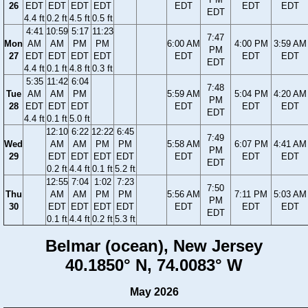
26
EDT
EDT
EDT
EDT
EDT
EDT
EDT
EDT
4.4 ft
0.2 ft
4.5 ft
0.5 ft
4:41
10:59
5:17
11:23
7:47
Mon
AM
AM
PM
PM
6:00 AM
4:00 PM
3:59 AM
PM
27
EDT
EDT
EDT
EDT
EDT
EDT
EDT
EDT
4.4 ft
0.1 ft
4.8 ft
0.3 ft
5:35
11:42
6:04
7:48
Tue
AM
AM
PM
5:59 AM
5:04 PM
4:20 AM
PM
28
EDT
EDT
EDT
EDT
EDT
EDT
EDT
4.4 ft
0.1 ft
5.0 ft
12:10
6:22
12:22
6:45
7:49
Wed
AM
AM
PM
PM
5:58 AM
6:07 PM
4:41 AM
PM
29
EDT
EDT
EDT
EDT
EDT
EDT
EDT
EDT
0.2 ft
4.4 ft
0.1 ft
5.2 ft
12:55
7:04
1:02
7:23
7:50
Thu
AM
AM
PM
PM
5:56 AM
7:11 PM
5:03 AM
PM
30
EDT
EDT
EDT
EDT
EDT
EDT
EDT
EDT
0.1 ft
4.4 ft
0.2 ft
5.3 ft
Belmar (ocean), New Jersey
40.1850° N, 74.0083° W
May 2026