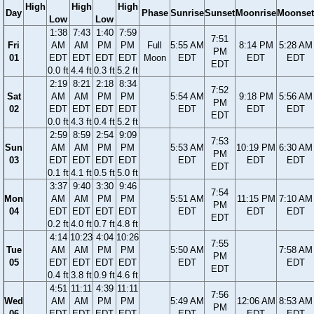
High
High
High
Day
Phase
Sunrise
Sunset
Moonrise
Moonset
Low
Low
1:38
7:43
1:40
7:59
7:51
Fri
AM
AM
PM
PM
Full
5:55 AM
8:14 PM
5:28 AM
PM
01
EDT
EDT
EDT
EDT
Moon
EDT
EDT
EDT
EDT
0.0 ft
4.4 ft
0.3 ft
5.2 ft
2:19
8:21
2:18
8:34
7:52
Sat
AM
AM
PM
PM
5:54 AM
9:18 PM
5:56 AM
PM
02
EDT
EDT
EDT
EDT
EDT
EDT
EDT
EDT
0.0 ft
4.3 ft
0.4 ft
5.2 ft
2:59
8:59
2:54
9:09
7:53
Sun
AM
AM
PM
PM
5:53 AM
10:19 PM
6:30 AM
PM
03
EDT
EDT
EDT
EDT
EDT
EDT
EDT
EDT
0.1 ft
4.1 ft
0.5 ft
5.0 ft
3:37
9:40
3:30
9:46
7:54
Mon
AM
AM
PM
PM
5:51 AM
11:15 PM
7:10 AM
PM
04
EDT
EDT
EDT
EDT
EDT
EDT
EDT
EDT
0.2 ft
4.0 ft
0.7 ft
4.8 ft
4:14
10:23
4:04
10:26
7:55
Tue
AM
AM
PM
PM
5:50 AM
7:58 AM
PM
05
EDT
EDT
EDT
EDT
EDT
EDT
EDT
0.4 ft
3.8 ft
0.9 ft
4.6 ft
4:51
11:11
4:39
11:11
7:56
Wed
AM
AM
PM
PM
5:49 AM
12:06 AM
8:53 AM
PM
06
EDT
EDT
EDT
EDT
EDT
EDT
EDT