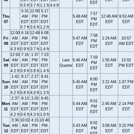
EDT
0.5 ft
3.7 ft
1.1 ft
4.4 ft
5:31
12:00
5:17
7:57
Thu
AM
PM
PM
5:48 AM
12:48 AM
9:53 AM
PM
07
EDT
EDT
EDT
EDT
EDT
EDT
EDT
0.7 ft
3.6 ft
1.2 ft
12:00
6:18
12:49
6:08
7:58
Fri
AM
AM
PM
PM
5:47 AM
1:24 AM
10:57
PM
08
EDT
EDT
EDT
EDT
EDT
EDT
AM EDT
EDT
4.3 ft
0.9 ft
3.7 ft
1.4 ft
12:50
7:16
1:37
7:23
7:59
Sat
AM
AM
PM
PM
Last
5:46 AM
1:55 AM
12:02
PM
09
EDT
EDT
EDT
EDT
Quarter
EDT
EDT
PM EDT
EDT
4.2 ft
0.9 ft
3.8 ft
1.4 ft
1:42
8:17
2:27
8:41
8:00
Sun
AM
AM
PM
PM
5:45 AM
2:21 AM
1:07 PM
PM
10
EDT
EDT
EDT
EDT
EDT
EDT
EDT
EDT
4.2 ft
0.8 ft
4.0 ft
1.3 ft
2:37
9:13
3:20
9:45
8:01
Mon
AM
AM
PM
PM
5:44 AM
2:45 AM
2:14 PM
PM
11
EDT
EDT
EDT
EDT
EDT
EDT
EDT
EDT
4.2 ft
0.6 ft
4.3 ft
1.0 ft
3:36
10:02
4:15
10:40
8:02
Tue
AM
AM
PM
PM
5:43 AM
3:08 AM
3:22 PM
PM
12
EDT
EDT
EDT
EDT
EDT
EDT
EDT
EDT