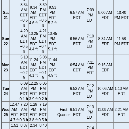
3:34
3:39
9:34
9:53
AM
PM
7:09
Sat
AM
PM
6:57 AM
8:00 AM
10:40
EDT
EDT
PM
21
EDT
EDT
EDT
EDT
PM EDT
−0.6
−0.6
EDT
4.6 ft
5.2 ft
ft
ft
4:20
4:21
10:25
10:45
AM
PM
7:10
Sun
AM
PM
6:56 AM
8:34 AM
11:58
EDT
EDT
PM
22
EDT
EDT
EDT
EDT
PM EDT
−0.5
−0.4
EDT
4.4 ft
5.1 ft
ft
ft
5:10
5:08
11:24
11:44
AM
PM
7:11
Mon
AM
PM
6:54 AM
9:15 AM
EDT
EDT
PM
23
EDT
EDT
EDT
EDT
−0.2
−0.1
EDT
4.1 ft
4.9 ft
ft
ft
6:09
12:25
6:05
7:12
Tue
AM
PM
PM
6:52 AM
10:06 AM
1:13 AM
PM
24
EDT
EDT
EDT
EDT
EDT
EDT
EDT
0.1 ft
3.9 ft
0.2 ft
12:47
7:20
1:29
7:19
7:13
Wed
AM
AM
PM
PM
First
6:51 AM
11:09 AM
2:21 AM
PM
25
EDT
EDT
EDT
EDT
Quarter
EDT
EDT
EDT
EDT
4.7 ft
0.3 ft
3.8 ft
0.5 ft
1:51
8:37
2:34
8:40
7:14