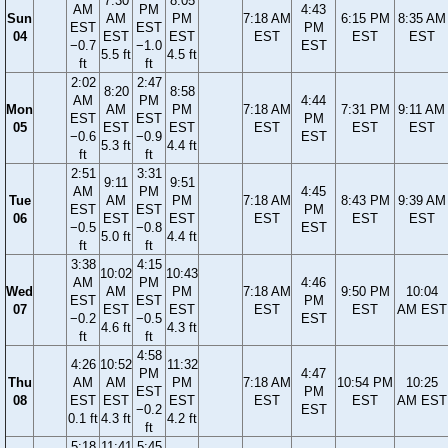
7:30
8:05
AM
PM
4:43
Sun
AM
PM
7:18 AM
6:15 PM
8:35 AM
EST
EST
PM
04
EST
EST
EST
EST
EST
−0.7
−1.0
EST
5.5 ft
4.5 ft
ft
ft
2:02
2:47
8:20
8:58
AM
PM
4:44
Mon
AM
PM
7:18 AM
7:31 PM
9:11 AM
EST
EST
PM
05
EST
EST
EST
EST
EST
−0.6
−0.9
EST
5.3 ft
4.4 ft
ft
ft
2:51
3:31
9:11
9:51
AM
PM
4:45
Tue
AM
PM
7:18 AM
8:43 PM
9:39 AM
EST
EST
PM
06
EST
EST
EST
EST
EST
−0.5
−0.8
EST
5.0 ft
4.4 ft
ft
ft
3:38
4:15
10:02
10:43
AM
PM
4:46
Wed
AM
PM
7:18 AM
9:50 PM
10:04
EST
EST
PM
07
EST
EST
EST
EST
AM EST
−0.2
−0.5
EST
4.6 ft
4.3 ft
ft
ft
4:58
4:26
10:52
11:32
PM
4:47
Thu
AM
AM
PM
7:18 AM
10:54 PM
10:25
EST
PM
08
EST
EST
EST
EST
EST
AM EST
−0.2
EST
0.1 ft
4.3 ft
4.2 ft
ft
5:18
11:41
5:45