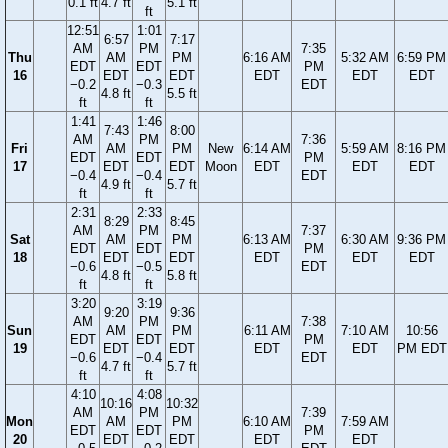
0.1 ft
4.7 ft
5.1 ft
ft
12:51
1:01
6:57
7:17
AM
PM
7:35
Thu
AM
PM
6:16 AM
5:32 AM
6:59 PM
EDT
EDT
PM
16
EDT
EDT
EDT
EDT
EDT
−0.2
−0.3
EDT
4.8 ft
5.5 ft
ft
ft
1:41
1:46
7:43
8:00
AM
PM
7:36
Fri
AM
PM
New
6:14 AM
5:59 AM
8:16 PM
EDT
EDT
PM
17
EDT
EDT
Moon
EDT
EDT
EDT
−0.4
−0.4
EDT
4.9 ft
5.7 ft
ft
ft
2:31
2:33
8:29
8:45
AM
PM
7:37
Sat
AM
PM
6:13 AM
6:30 AM
9:36 PM
EDT
EDT
PM
18
EDT
EDT
EDT
EDT
EDT
−0.6
−0.5
EDT
4.8 ft
5.8 ft
ft
ft
3:20
3:19
9:20
9:36
AM
PM
7:38
Sun
AM
PM
6:11 AM
7:10 AM
10:56
EDT
EDT
PM
19
EDT
EDT
EDT
EDT
PM EDT
−0.6
−0.4
EDT
4.7 ft
5.7 ft
ft
ft
4:10
4:08
10:16
10:32
AM
PM
7:39
Mon
AM
PM
6:10 AM
7:59 AM
EDT
EDT
PM
20
EDT
EDT
EDT
EDT