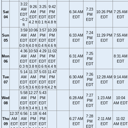
3:22
9:26
3:25
9:42
AM
7:23
Sat
AM
PM
PM
6:34 AM
10:26 PM
7:25 AM
EDT
PM
04
EDT
EDT
EDT
EDT
EDT
EDT
−0.2
EDT
4.2 ft
0.1 ft
4.8 ft
ft
3:59
10:06
3:57
10:20
7:24
Sun
AM
AM
PM
PM
6:33 AM
11:29 PM
7:55 AM
PM
05
EDT
EDT
EDT
EDT
EDT
EDT
EDT
EDT
0.0 ft
4.0 ft
0.4 ft
4.6 ft
4:36
10:50
4:29
11:02
7:25
Mon
AM
AM
PM
PM
6:31 AM
8:31 AM
PM
06
EDT
EDT
EDT
EDT
EDT
EDT
EDT
0.3 ft
3.8 ft
0.6 ft
4.4 ft
5:14
11:37
5:03
11:47
7:26
Tue
AM
AM
PM
PM
6:30 AM
12:28 AM
9:14 AM
PM
07
EDT
EDT
EDT
EDT
EDT
EDT
EDT
EDT
0.5 ft
3.6 ft
0.9 ft
4.2 ft
5:58
12:27
5:43
7:27
Wed
AM
PM
PM
6:28 AM
1:23 AM
10:04
PM
08
EDT
EDT
EDT
EDT
EDT
AM EDT
EDT
0.8 ft
3.4 ft
1.1 ft
12:37
6:56
1:18
6:44
7:28
Thu
AM
AM
PM
PM
6:27 AM
2:11 AM
11:02
PM
09
EDT
EDT
EDT
EDT
EDT
EDT
AM EDT
EDT