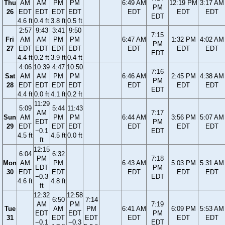
Thu
AM
AM
PM
PM
6:49 AM
12:19 PM
3:17 AM
PM
26
EDT
EDT
EDT
EDT
EDT
EDT
EDT
EDT
4.6 ft
0.4 ft
3.8 ft
0.5 ft
2:57
9:43
3:41
9:50
7:15
Fri
AM
AM
PM
PM
6:47 AM
1:32 PM
4:02 AM
PM
27
EDT
EDT
EDT
EDT
EDT
EDT
EDT
EDT
4.4 ft
0.2 ft
3.9 ft
0.4 ft
4:06
10:39
4:47
10:50
7:16
Sat
AM
AM
PM
PM
6:46 AM
2:45 PM
4:38 AM
PM
28
EDT
EDT
EDT
EDT
EDT
EDT
EDT
EDT
4.4 ft
0.0 ft
4.1 ft
0.2 ft
11:29
5:09
5:44
11:43
AM
7:17
Sun
AM
PM
PM
6:44 AM
3:56 PM
5:07 AM
EDT
PM
29
EDT
EDT
EDT
EDT
EDT
EDT
−0.1
EDT
4.5 ft
4.5 ft
0.0 ft
ft
12:15
6:04
6:32
PM
7:18
Mon
AM
PM
6:43 AM
5:03 PM
5:31 AM
EDT
PM
30
EDT
EDT
EDT
EDT
EDT
−0.3
EDT
4.6 ft
4.8 ft
ft
12:32
12:58
6:50
7:14
AM
PM
7:19
Tue
AM
PM
6:41 AM
6:09 PM
5:53 AM
EDT
EDT
PM
31
EDT
EDT
EDT
EDT
EDT
−0.1
−0.3
EDT