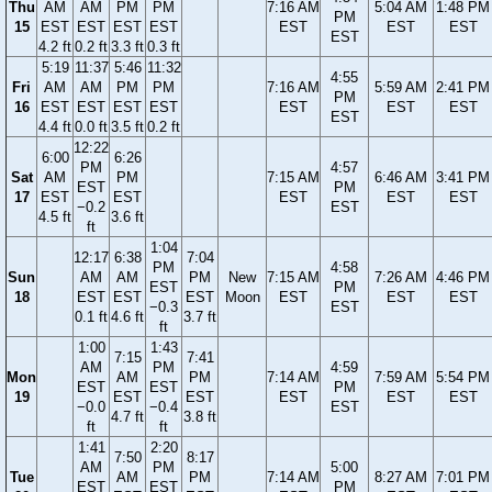
Thu
AM
AM
PM
PM
7:16 AM
5:04 AM
1:48 PM
PM
15
EST
EST
EST
EST
EST
EST
EST
EST
4.2 ft
0.2 ft
3.3 ft
0.3 ft
5:19
11:37
5:46
11:32
4:55
Fri
AM
AM
PM
PM
7:16 AM
5:59 AM
2:41 PM
PM
16
EST
EST
EST
EST
EST
EST
EST
EST
4.4 ft
0.0 ft
3.5 ft
0.2 ft
12:22
6:00
6:26
PM
4:57
Sat
AM
PM
7:15 AM
6:46 AM
3:41 PM
EST
PM
17
EST
EST
EST
EST
EST
−0.2
EST
4.5 ft
3.6 ft
ft
1:04
12:17
6:38
7:04
PM
4:58
Sun
AM
AM
PM
New
7:15 AM
7:26 AM
4:46 PM
EST
PM
18
EST
EST
EST
Moon
EST
EST
EST
−0.3
EST
0.1 ft
4.6 ft
3.7 ft
ft
1:00
1:43
7:15
7:41
AM
PM
4:59
Mon
AM
PM
7:14 AM
7:59 AM
5:54 PM
EST
EST
PM
19
EST
EST
EST
EST
EST
−0.0
−0.4
EST
4.7 ft
3.8 ft
ft
ft
1:41
2:20
7:50
8:17
AM
PM
5:00
Tue
AM
PM
7:14 AM
8:27 AM
7:01 PM
EST
EST
PM