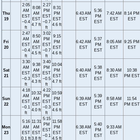
2:05
2:27
8:08
8:31
AM
PM
5:36
Thu
AM
PM
6:43 AM
7:42 AM
8:14 PM
EST
EST
PM
19
EST
EST
EST
EST
EST
−0.4
−0.7
EST
4.7 ft
4.6 ft
ft
ft
2:47
3:02
8:50
9:15
AM
PM
5:37
Fri
AM
PM
6:42 AM
8:05 AM
9:25 PM
EST
EST
PM
20
EST
EST
EST
EST
EST
−0.4
−0.7
EST
4.5 ft
4.6 ft
ft
ft
3:30
3:40
9:38
10:04
AM
PM
5:38
Sat
AM
PM
6:40 AM
8:30 AM
10:38
EST
EST
PM
21
EST
EST
EST
EST
PM EST
−0.3
−0.5
EST
4.3 ft
4.7 ft
ft
ft
4:18
4:22
10:32
10:59
AM
PM
5:39
Sun
AM
PM
6:39 AM
8:58 AM
11:54
EST
EST
PM
22
EST
EST
EST
EST
PM EST
−0.1
−0.3
EST
4.0 ft
4.6 ft
ft
ft
5:15
5:16
11:31
11:58
PM
5:40
Mon
AM
AM
PM
6:38 AM
9:33 AM
EST
PM
23
EST
EST
EST
EST
EST
−0.1
EST
0.1 ft
3.8 ft
4.5 ft