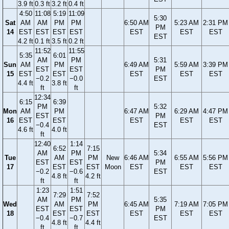
3.9 ft
0.3 ft
3.2 ft
0.4 ft
4:50
11:08
5:19
11:09
5:30
Sat
AM
AM
PM
PM
6:50 AM
5:23 AM
2:31 PM
PM
14
EST
EST
EST
EST
EST
EST
EST
EST
4.2 ft
0.1 ft
3.5 ft
0.2 ft
11:52
11:55
5:35
6:01
AM
PM
5:31
Sun
AM
PM
6:49 AM
5:59 AM
3:39 PM
EST
EST
PM
15
EST
EST
EST
EST
EST
−0.2
−0.0
EST
4.4 ft
3.8 ft
ft
ft
12:34
6:15
6:39
PM
5:32
Mon
AM
PM
6:47 AM
6:29 AM
4:47 PM
EST
PM
16
EST
EST
EST
EST
EST
−0.4
EST
4.6 ft
4.0 ft
ft
12:40
1:14
6:52
7:15
AM
PM
5:34
Tue
AM
PM
New
6:46 AM
6:55 AM
5:56 PM
EST
EST
PM
17
EST
EST
Moon
EST
EST
EST
−0.2
−0.6
EST
4.8 ft
4.2 ft
ft
ft
1:23
1:51
7:29
7:52
AM
PM
5:35
Wed
AM
PM
6:45 AM
7:19 AM
7:05 PM
EST
EST
PM
18
EST
EST
EST
EST
EST
−0.4
−0.7
EST
4.8 ft
4.4 ft
ft
ft