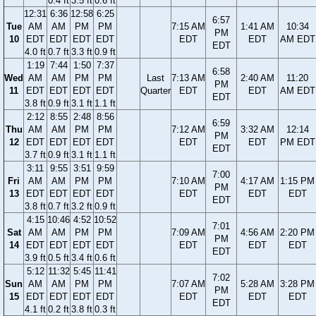
0.4 ft
3.5 ft
0.6 ft
12:31
6:36
12:58
6:25
6:57
Tue
AM
AM
PM
PM
7:15 AM
1:41 AM
10:34
PM
10
EDT
EDT
EDT
EDT
EDT
EDT
AM EDT
EDT
4.0 ft
0.7 ft
3.3 ft
0.9 ft
1:19
7:44
1:50
7:37
6:58
Wed
AM
AM
PM
PM
Last
7:13 AM
2:40 AM
11:20
PM
11
EDT
EDT
EDT
EDT
Quarter
EDT
EDT
AM EDT
EDT
3.8 ft
0.9 ft
3.1 ft
1.1 ft
2:12
8:55
2:48
8:56
6:59
Thu
AM
AM
PM
PM
7:12 AM
3:32 AM
12:14
PM
12
EDT
EDT
EDT
EDT
EDT
EDT
PM EDT
EDT
3.7 ft
0.9 ft
3.1 ft
1.1 ft
3:11
9:55
3:51
9:59
7:00
Fri
AM
AM
PM
PM
7:10 AM
4:17 AM
1:15 PM
PM
13
EDT
EDT
EDT
EDT
EDT
EDT
EDT
EDT
3.8 ft
0.7 ft
3.2 ft
0.9 ft
4:15
10:46
4:52
10:52
7:01
Sat
AM
AM
PM
PM
7:09 AM
4:56 AM
2:20 PM
PM
14
EDT
EDT
EDT
EDT
EDT
EDT
EDT
EDT
3.9 ft
0.5 ft
3.4 ft
0.6 ft
5:12
11:32
5:45
11:41
7:02
Sun
AM
AM
PM
PM
7:07 AM
5:28 AM
3:28 PM
PM
15
EDT
EDT
EDT
EDT
EDT
EDT
EDT
EDT
4.1 ft
0.2 ft
3.8 ft
0.3 ft