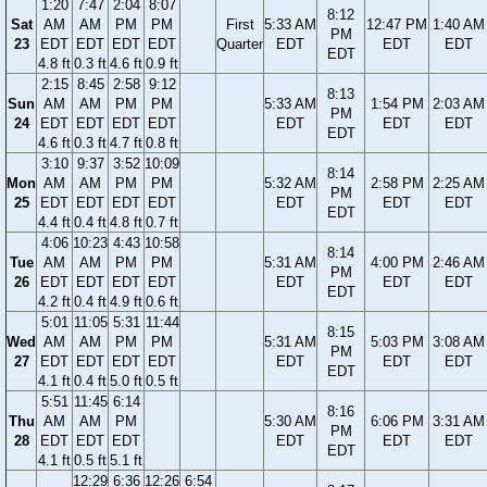
1:20
7:47
2:04
8:07
8:12
Sat
AM
AM
PM
PM
First
5:33 AM
12:47 PM
1:40 AM
PM
23
EDT
EDT
EDT
EDT
Quarter
EDT
EDT
EDT
EDT
4.8 ft
0.3 ft
4.6 ft
0.9 ft
2:15
8:45
2:58
9:12
8:13
Sun
AM
AM
PM
PM
5:33 AM
1:54 PM
2:03 AM
PM
24
EDT
EDT
EDT
EDT
EDT
EDT
EDT
EDT
4.6 ft
0.3 ft
4.7 ft
0.8 ft
3:10
9:37
3:52
10:09
8:14
Mon
AM
AM
PM
PM
5:32 AM
2:58 PM
2:25 AM
PM
25
EDT
EDT
EDT
EDT
EDT
EDT
EDT
EDT
4.4 ft
0.4 ft
4.8 ft
0.7 ft
4:06
10:23
4:43
10:58
8:14
Tue
AM
AM
PM
PM
5:31 AM
4:00 PM
2:46 AM
PM
26
EDT
EDT
EDT
EDT
EDT
EDT
EDT
EDT
4.2 ft
0.4 ft
4.9 ft
0.6 ft
5:01
11:05
5:31
11:44
8:15
Wed
AM
AM
PM
PM
5:31 AM
5:03 PM
3:08 AM
PM
27
EDT
EDT
EDT
EDT
EDT
EDT
EDT
EDT
4.1 ft
0.4 ft
5.0 ft
0.5 ft
5:51
11:45
6:14
8:16
Thu
AM
AM
PM
5:30 AM
6:06 PM
3:31 AM
PM
28
EDT
EDT
EDT
EDT
EDT
EDT
EDT
4.1 ft
0.5 ft
5.1 ft
12:29
6:36
12:26
6:54