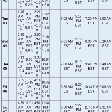
02
EST
EST
EST
EST
EST
−0.7
−1.0
EST
5.2 ft
4.6 ft
ft
ft
1:45
2:21
8:00
8:32
AM
PM
5:17
Tue
AM
PM
7:02 AM
7:29 PM
8:03 AM
EST
EST
PM
03
EST
EST
EST
EST
EST
−0.7
−1.0
EST
5.0 ft
4.6 ft
ft
ft
2:30
3:00
8:45
9:18
AM
PM
5:18
Wed
AM
PM
7:01 AM
8:36 PM
8:26 AM
EST
EST
PM
04
EST
EST
EST
EST
EST
−0.6
−0.8
EST
4.8 ft
4.5 ft
ft
ft
3:13
3:38
9:30
10:04
AM
PM
5:19
Thu
AM
PM
7:00 AM
9:41 PM
8:48 AM
EST
EST
PM
05
EST
EST
EST
EST
EST
−0.4
−0.6
EST
4.4 ft
4.4 ft
ft
ft
3:55
4:14
10:15
10:49
AM
PM
5:20
Fri
AM
PM
6:59 AM
10:44 PM
9:09 AM
EST
EST
PM
06
EST
EST
EST
EST
EST
−0.1
−0.2
EST
4.1 ft
4.2 ft
ft
ft
4:39
11:01
4:51
11:34
5:22
Sat
AM
AM
PM
PM
6:58 AM
11:48 PM
9:31 AM
PM
07
EST
EST
EST
EST
EST
EST
EST