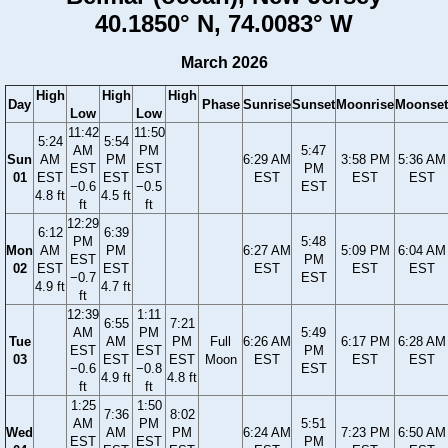
40.1850° N, 74.0083° W
March 2026
High
High
High
Day
Phase
Sunrise
Sunset
Moonrise
Moonset
Low
Low
11:42
11:50
5:24
5:54
AM
PM
5:47
Sun
AM
PM
6:29 AM
3:58 PM
5:36 AM
EST
EST
PM
01
EST
EST
EST
EST
EST
−0.6
−0.5
EST
4.8 ft
4.5 ft
ft
ft
12:29
6:12
6:39
PM
5:48
Mon
AM
PM
6:27 AM
5:09 PM
6:04 AM
EST
PM
02
EST
EST
EST
EST
EST
−0.7
EST
4.9 ft
4.7 ft
ft
12:39
1:11
6:55
7:21
AM
PM
5:49
Tue
AM
PM
Full
6:26 AM
6:17 PM
6:28 AM
EST
EST
PM
03
EST
EST
Moon
EST
EST
EST
−0.6
−0.8
EST
4.9 ft
4.8 ft
ft
ft
1:25
1:50
7:36
8:02
AM
PM
5:51
Wed
AM
PM
6:24 AM
7:23 PM
6:50 AM
EST
EST
PM