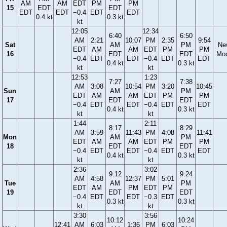
AM
AM
EDT
PM
PM
15
EDT
EDT
EDT
EDT
−0.4
EDT
EDT
0.4 kt
0.3 kt
kt
12:05
12:34
6:40
6:50
AM
2:21
10:07
PM
2:35
9:54
Sat
AM
PM
Ne
EDT
AM
AM
EDT
PM
PM
16
EDT
EDT
Mo
−0.4
EDT
EDT
−0.4
EDT
EDT
0.4 kt
0.3 kt
kt
kt
12:53
1:23
7:27
7:38
AM
3:08
10:54
PM
3:20
10:45
Sun
AM
PM
EDT
AM
AM
EDT
PM
PM
17
EDT
EDT
−0.4
EDT
EDT
−0.4
EDT
EDT
0.4 kt
0.3 kt
kt
kt
1:44
2:11
8:17
8:29
AM
3:59
11:43
PM
4:08
11:41
Mon
AM
PM
EDT
AM
AM
EDT
PM
PM
18
EDT
EDT
−0.4
EDT
EDT
−0.4
EDT
EDT
0.4 kt
0.3 kt
kt
kt
2:36
3:02
9:12
9:24
AM
4:58
12:37
PM
5:01
Tue
AM
PM
EDT
AM
PM
EDT
PM
19
EDT
EDT
−0.4
EDT
EDT
−0.3
EDT
0.3 kt
0.3 kt
kt
kt
3:30
3:56
10:12
10:24
12:41
AM
6:03
1:36
PM
6:03