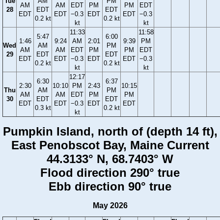
Tue
AM
PM
AM
AM
EDT
PM
PM
EDT
28
EDT
EDT
EDT
EDT
−0.3
EDT
EDT
−0.3
0.2 kt
0.2 kt
kt
kt
11:33
11:58
5:47
6:00
1:46
9:24
AM
2:01
9:39
PM
Wed
AM
PM
AM
AM
EDT
PM
PM
EDT
29
EDT
EDT
EDT
EDT
−0.3
EDT
EDT
−0.3
0.2 kt
0.2 kt
kt
kt
12:17
6:30
6:37
2:30
10:10
PM
2:43
10:15
Thu
AM
PM
AM
AM
EDT
PM
PM
30
EDT
EDT
EDT
EDT
−0.3
EDT
EDT
0.3 kt
0.2 kt
kt
Pumpkin Island, north of (depth 14 ft),
East Penobscot Bay, Maine Current
44.3133° N, 68.7403° W
Flood direction 290° true
Ebb direction 90° true
May 2026