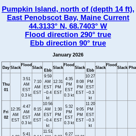
Pumpkin Island, north of (depth 14 ft),
East Penobscot Bay, Maine Current
44.3133° N, 68.7403° W
Flood direction 290° true
Ebb direction 90° true
January 2026
Flood
Flood
Flood
Day
Slack
Slack
Slack
Slack
Slack
Slack
Pha
Ebb
Ebb
9:59
10:27
3:51
4:35
7:10
AM
12:31
8:08
PM
Thu
AM
PM
AM
EST
PM
PM
EST
01
EST
EST
EST
−0.4
EST
EST
−0.3
0.3 kt
0.3 kt
kt
kt
10:56
11:20
4:47
5:32
12:35
8:15
AM
1:30
9:05
PM
Fri
AM
PM
AM
AM
EST
PM
PM
EST
02
EST
EST
EST
EST
−0.4
EST
EST
−0.3
0.3 kt
0.3 kt
kt
kt
11:51
5:41
6:27