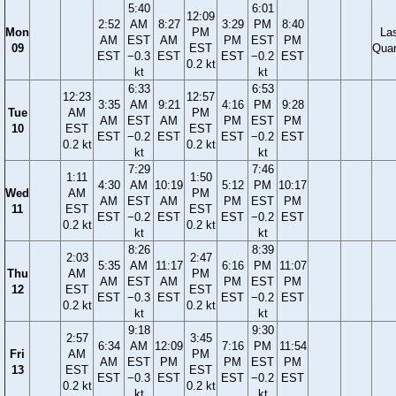
5:40
6:01
12:09
2:52
AM
8:27
3:29
PM
8:40
Mon
PM
La
AM
EST
AM
PM
EST
PM
09
EST
Quar
EST
−0.3
EST
EST
−0.2
EST
0.2 kt
kt
kt
6:33
6:53
12:23
12:57
3:35
AM
9:21
4:16
PM
9:28
Tue
AM
PM
AM
EST
AM
PM
EST
PM
10
EST
EST
EST
−0.2
EST
EST
−0.2
EST
0.2 kt
0.2 kt
kt
kt
7:29
7:46
1:11
1:50
4:30
AM
10:19
5:12
PM
10:17
Wed
AM
PM
AM
EST
AM
PM
EST
PM
11
EST
EST
EST
−0.2
EST
EST
−0.2
EST
0.2 kt
0.2 kt
kt
kt
8:26
8:39
2:03
2:47
5:35
AM
11:17
6:16
PM
11:07
Thu
AM
PM
AM
EST
AM
PM
EST
PM
12
EST
EST
EST
−0.3
EST
EST
−0.2
EST
0.2 kt
0.2 kt
kt
kt
9:18
9:30
2:57
3:45
6:34
AM
12:09
7:16
PM
11:54
Fri
AM
PM
AM
EST
PM
PM
EST
PM
13
EST
EST
EST
−0.3
EST
EST
−0.2
EST
0.2 kt
0.2 kt
kt
kt