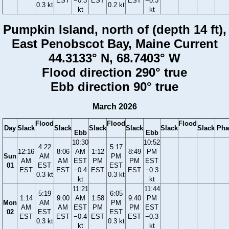
EST
−0.3
EST
EST
−0.3
0.3 kt
0.2 kt
kt
kt
Pumpkin Island, north of (depth 14 ft),
East Penobscot Bay, Maine Current
44.3133° N, 68.7403° W
Flood direction 290° true
Ebb direction 90° true
March 2026
Flood
Flood
Flood
Day
Slack
Slack
Slack
Slack
Slack
Slack
Pha
Ebb
Ebb
10:30
10:52
4:22
5:17
12:16
8:06
AM
1:12
8:49
PM
Sun
AM
PM
AM
AM
EST
PM
PM
EST
01
EST
EST
EST
EST
−0.4
EST
EST
−0.3
0.3 kt
0.3 kt
kt
kt
11:21
11:44
5:19
6:05
1:14
9:00
AM
1:58
9:40
PM
Mon
AM
PM
AM
AM
EST
PM
PM
EST
02
EST
EST
EST
EST
−0.4
EST
EST
−0.3
0.3 kt
0.3 kt
kt
kt