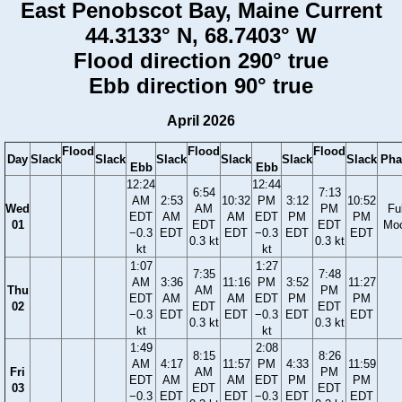
East Penobscot Bay, Maine Current
44.3133° N, 68.7403° W
Flood direction 290° true
Ebb direction 90° true
April 2026
Flood
Flood
Flood
Day
Slack
Slack
Slack
Slack
Slack
Slack
Pha
Ebb
Ebb
12:24
12:44
6:54
7:13
AM
2:53
10:32
PM
3:12
10:52
Wed
AM
PM
Ful
EDT
AM
AM
EDT
PM
PM
01
EDT
EDT
Mo
−0.3
EDT
EDT
−0.3
EDT
EDT
0.3 kt
0.3 kt
kt
kt
1:07
1:27
7:35
7:48
AM
3:36
11:16
PM
3:52
11:27
Thu
AM
PM
EDT
AM
AM
EDT
PM
PM
02
EDT
EDT
−0.3
EDT
EDT
−0.3
EDT
EDT
0.3 kt
0.3 kt
kt
kt
1:49
2:08
8:15
8:26
AM
4:17
11:57
PM
4:33
11:59
Fri
AM
PM
EDT
AM
AM
EDT
PM
PM
03
EDT
EDT
−0.3
EDT
EDT
−0.3
EDT
EDT