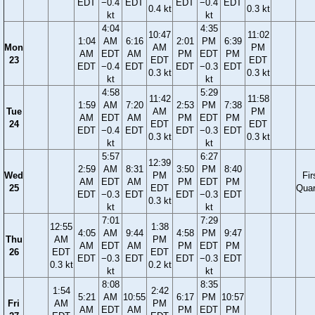
EDT
−0.4
EDT
EDT
−0.4
EDT
0.4 kt
0.3 kt
kt
kt
4:04
4:35
10:47
11:02
1:04
AM
6:16
2:01
PM
6:39
Mon
AM
PM
AM
EDT
AM
PM
EDT
PM
23
EDT
EDT
EDT
−0.4
EDT
EDT
−0.3
EDT
0.3 kt
0.3 kt
kt
kt
4:58
5:29
11:42
11:58
1:59
AM
7:20
2:53
PM
7:38
Tue
AM
PM
AM
EDT
AM
PM
EDT
PM
24
EDT
EDT
EDT
−0.4
EDT
EDT
−0.3
EDT
0.3 kt
0.3 kt
kt
kt
5:57
6:27
12:39
2:59
AM
8:31
3:50
PM
8:40
Wed
PM
Fir
AM
EDT
AM
PM
EDT
PM
25
EDT
Quar
EDT
−0.3
EDT
EDT
−0.3
EDT
0.3 kt
kt
kt
7:01
7:29
12:55
1:38
4:05
AM
9:44
4:58
PM
9:47
Thu
AM
PM
AM
EDT
AM
PM
EDT
PM
26
EDT
EDT
EDT
−0.3
EDT
EDT
−0.3
EDT
0.3 kt
0.2 kt
kt
kt
8:08
8:35
1:54
2:42
5:21
AM
10:55
6:17
PM
10:57
Fri
AM
PM
AM
EDT
AM
PM
EDT
PM