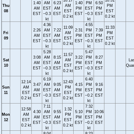
10:17
10:51
1:40
AM
6:23
1:40
PM
6:50
Thu
AM
PM
AM
EST
AM
PM
EST
PM
08
EST
EST
EST
−0.3
EST
EST
−0.3
EST
0.2 kt
0.2 kt
kt
kt
4:36
4:55
11:09
11:33
2:26
AM
7:22
2:31
PM
7:39
Fri
AM
PM
AM
EST
AM
PM
EST
PM
09
EST
EST
EST
−0.3
EST
EST
−0.3
EST
0.2 kt
0.2 kt
kt
kt
5:28
5:47
11:57
3:08
AM
8:15
3:22
PM
8:27
Sat
AM
La
AM
EST
AM
PM
EST
PM
10
EST
Quar
EST
−0.3
EST
EST
−0.3
EST
0.2 kt
kt
kt
6:19
6:40
12:14
12:43
3:47
AM
9:05
4:15
PM
9:16
Sun
AM
PM
AM
EST
AM
PM
EST
PM
11
EST
EST
EST
−0.3
EST
EST
−0.2
EST
0.2 kt
0.2 kt
kt
kt
7:11
7:32
12:58
1:32
4:30
AM
9:55
5:10
PM
10:06
Mon
AM
PM
AM
EST
AM
PM
EST
PM
12
EST
EST
EST
−0.3
EST
EST
−0.2
EST
0.2 kt
0.2 kt
kt
kt
8:04
8:23