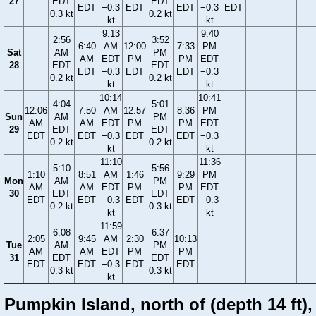
27
EDT
EDT
EDT
−0.3
EDT
EDT
−0.3
EDT
0.3 kt
0.2 kt
kt
kt
9:13
9:40
2:56
3:52
6:40
AM
12:00
7:33
PM
Sat
AM
PM
AM
EDT
PM
PM
EDT
28
EDT
EDT
EDT
−0.3
EDT
EDT
−0.3
0.2 kt
0.2 kt
kt
kt
10:14
10:41
4:04
5:01
12:06
7:50
AM
12:57
8:36
PM
Sun
AM
PM
AM
AM
EDT
PM
PM
EDT
29
EDT
EDT
EDT
EDT
−0.3
EDT
EDT
−0.3
0.2 kt
0.2 kt
kt
kt
11:10
11:36
5:10
5:56
1:10
8:51
AM
1:46
9:29
PM
Mon
AM
PM
AM
AM
EDT
PM
PM
EDT
30
EDT
EDT
EDT
EDT
−0.3
EDT
EDT
−0.3
0.2 kt
0.3 kt
kt
kt
11:59
6:08
6:37
2:05
9:45
AM
2:30
10:13
Tue
AM
PM
AM
AM
EDT
PM
PM
31
EDT
EDT
EDT
EDT
−0.3
EDT
EDT
0.3 kt
0.3 kt
kt
Pumpkin Island, north of (depth 14 ft),