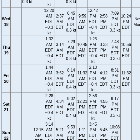
0.3 kt
0.3 kt
kt
12:20
12:42
6:45
7:09
AM
2:37
9:59
PM
2:58
10:24
Wed
AM
PM
Ne
EDT
AM
AM
EDT
PM
PM
18
EDT
EDT
Mo
−0.3
EDT
EDT
−0.4
EDT
EDT
0.3 kt
0.3 kt
kt
kt
1:02
1:25
7:29
7:48
AM
3:14
10:45
PM
3:33
10:56
Thu
AM
PM
EDT
AM
AM
EDT
PM
PM
19
EDT
EDT
−0.4
EDT
EDT
−0.4
EDT
EDT
0.3 kt
0.3 kt
kt
kt
1:44
2:10
8:14
8:31
AM
3:52
11:32
PM
4:12
11:32
Fri
AM
PM
EDT
AM
AM
EDT
PM
PM
20
EDT
EDT
−0.4
EDT
EDT
−0.4
EDT
EDT
0.4 kt
0.3 kt
kt
kt
2:28
2:56
9:02
9:17
AM
4:34
12:21
PM
4:55
Sat
AM
PM
EDT
AM
PM
EDT
PM
21
EDT
EDT
−0.4
EDT
EDT
−0.4
EDT
0.4 kt
0.3 kt
kt
kt
3:14
3:45
9:53
10:08
12:15
AM
5:21
1:11
PM
5:45
Sun
AM
PM
AM
EDT
AM
PM
EDT
PM
22
EDT
EDT