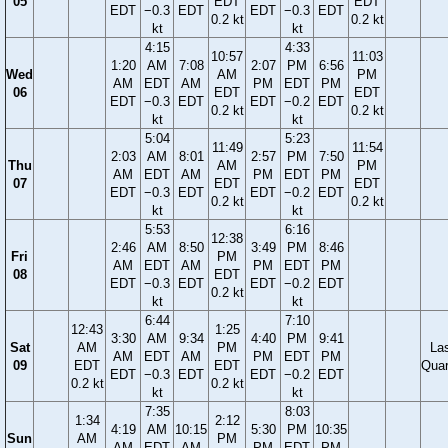
05
EDT
EDT
EDT
−0.3
EDT
EDT
−0.3
EDT
0.2 kt
0.2 kt
kt
kt
4:15
4:33
10:57
11:03
1:20
AM
7:08
2:07
PM
6:56
Wed
AM
PM
AM
EDT
AM
PM
EDT
PM
06
EDT
EDT
EDT
−0.3
EDT
EDT
−0.2
EDT
0.2 kt
0.2 kt
kt
kt
5:04
5:23
11:49
11:54
2:03
AM
8:01
2:57
PM
7:50
Thu
AM
PM
AM
EDT
AM
PM
EDT
PM
07
EDT
EDT
EDT
−0.3
EDT
EDT
−0.2
EDT
0.2 kt
0.2 kt
kt
kt
5:53
6:16
12:38
2:46
AM
8:50
3:49
PM
8:46
Fri
PM
AM
EDT
AM
PM
EDT
PM
08
EDT
EDT
−0.3
EDT
EDT
−0.2
EDT
0.2 kt
kt
kt
6:44
7:10
12:43
1:25
3:30
AM
9:34
4:40
PM
9:41
Sat
AM
PM
La
AM
EDT
AM
PM
EDT
PM
09
EDT
EDT
Quar
EDT
−0.3
EDT
EDT
−0.2
EDT
0.2 kt
0.2 kt
kt
kt
7:35
8:03
1:34
2:12
4:19
AM
10:15
5:30
PM
10:35
Sun
AM
PM
AM
EDT
AM
PM
EDT
PM