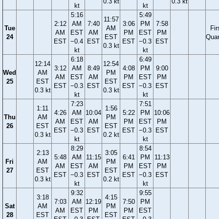
0.3 kt
0.3 kt
kt
kt
5:16
5:49
11:57
2:12
AM
7:40
3:06
PM
7:58
Tue
AM
Fir
AM
EST
AM
PM
EST
PM
24
EST
Quar
EST
−0.4
EST
EST
−0.3
EST
0.3 kt
kt
kt
6:18
6:49
12:14
12:54
3:12
AM
8:49
4:08
PM
9:00
Wed
AM
PM
AM
EST
AM
PM
EST
PM
25
EST
EST
EST
−0.3
EST
EST
−0.3
EST
0.3 kt
0.3 kt
kt
kt
7:23
7:51
1:11
1:56
4:26
AM
10:04
5:22
PM
10:06
Thu
AM
PM
AM
EST
AM
PM
EST
PM
26
EST
EST
EST
−0.3
EST
EST
−0.3
EST
0.3 kt
0.2 kt
kt
kt
8:29
8:54
2:13
3:05
5:48
AM
11:15
6:41
PM
11:13
Fri
AM
PM
AM
EST
AM
PM
EST
PM
27
EST
EST
EST
−0.3
EST
EST
−0.3
EST
0.3 kt
0.2 kt
kt
kt
9:32
9:55
3:18
4:15
7:03
AM
12:19
7:50
PM
Sat
AM
PM
AM
EST
PM
PM
EST
28
EST
EST