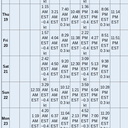
kt
kt
1:15
1:36
7:40
8:06
AM
3:21
10:48
PM
3:46
11:14
Thu
AM
PM
EST
AM
AM
EST
PM
PM
19
EST
EST
−0.4
EST
EST
−0.4
EST
EST
0.3 kt
0.3 kt
kt
kt
1:57
2:22
8:29
8:51
AM
4:04
11:38
PM
4:27
11:51
Fri
AM
PM
EST
AM
AM
EST
PM
PM
20
EST
EST
−0.4
EST
EST
−0.4
EST
EST
0.3 kt
0.3 kt
kt
kt
2:42
3:09
9:20
9:38
AM
4:50
12:30
PM
5:13
Sat
AM
PM
EST
AM
PM
EST
PM
21
EST
EST
−0.4
EST
EST
−0.4
EST
0.3 kt
0.3 kt
kt
kt
3:29
3:59
10:12
10:28
12:33
AM
5:41
1:21
PM
6:04
Sun
AM
PM
AM
EST
AM
PM
EST
PM
22
EST
EST
EST
−0.4
EST
EST
−0.3
EST
0.3 kt
0.3 kt
kt
kt
4:20
4:52
11:04
11:20
1:19
AM
6:37
2:13
PM
7:00
Mon
AM
PM
AM
EST
AM
PM
EST
PM
23
EST
EST
EST
−0.4
EST
EST
−0.3
EST