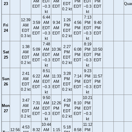
AM
EDT
AM
PM
EDT
PM
23
EDT
Quar
EDT
−0.3
EDT
EDT
−0.3
EDT
0.2 kt
kt
kt
6:44
7:13
12:39
1:26
3:59
AM
9:34
4:56
PM
9:40
Fri
AM
PM
AM
EDT
AM
PM
EDT
PM
24
EDT
EDT
EDT
−0.3
EDT
EDT
−0.3
EDT
0.3 kt
0.2 kt
kt
kt
7:48
8:19
1:38
2:27
5:09
AM
10:36
6:08
PM
10:50
Sat
AM
PM
AM
EDT
AM
PM
EDT
PM
25
EDT
EDT
EDT
−0.3
EDT
EDT
−0.3
EDT
0.2 kt
0.2 kt
kt
kt
8:51
9:23
2:41
3:28
6:22
AM
11:33
7:14
PM
11:57
Sun
AM
PM
AM
EDT
AM
PM
EDT
PM
26
EDT
EDT
EDT
−0.3
EDT
EDT
−0.3
EDT
0.2 kt
0.2 kt
kt
kt
9:50
10:21
3:47
4:28
7:31
AM
12:26
8:10
PM
Mon
AM
PM
AM
EDT
PM
PM
EDT
27
EDT
EDT
EDT
−0.3
EDT
EDT
−0.3
0.2 kt
0.2 kt
kt
kt
10:44
11:12
4:53
5:18
12:56
8:32
AM
1:15
8:58
PM