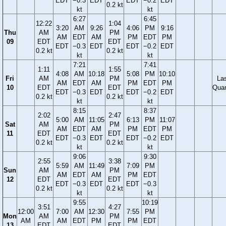
EDT
−0.3
EDT
EDT
−0.2
EDT
0.2 kt
kt
kt
6:27
6:45
12:22
1:04
3:20
AM
9:26
4:06
PM
9:16
Thu
AM
PM
AM
EDT
AM
PM
EDT
PM
09
EDT
EDT
EDT
−0.3
EDT
EDT
−0.2
EDT
0.2 kt
0.2 kt
kt
kt
7:21
7:41
1:11
1:55
4:08
AM
10:18
5:08
PM
10:10
Fri
AM
PM
La
AM
EDT
AM
PM
EDT
PM
10
EDT
EDT
Quar
EDT
−0.3
EDT
EDT
−0.2
EDT
0.2 kt
0.2 kt
kt
kt
8:15
8:37
2:02
2:47
5:00
AM
11:05
6:13
PM
11:07
Sat
AM
PM
AM
EDT
AM
PM
EDT
PM
11
EDT
EDT
EDT
−0.3
EDT
EDT
−0.2
EDT
0.2 kt
0.2 kt
kt
kt
9:06
9:30
2:55
3:38
5:59
AM
11:49
7:09
PM
Sun
AM
PM
AM
EDT
AM
PM
EDT
12
EDT
EDT
EDT
−0.3
EDT
EDT
−0.3
0.2 kt
0.2 kt
kt
kt
9:55
10:19
3:51
4:27
12:00
7:00
AM
12:30
7:55
PM
Mon
AM
PM
AM
AM
EDT
PM
PM
EDT
13
EDT
EDT