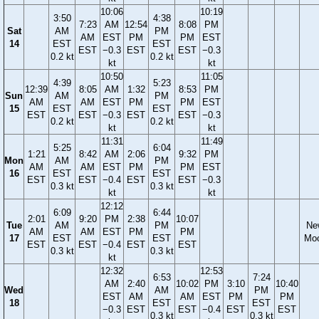
10:06
10:19
3:50
4:38
7:23
AM
12:54
8:08
PM
Sat
AM
PM
AM
EST
PM
PM
EST
14
EST
EST
EST
−0.3
EST
EST
−0.3
0.2 kt
0.2 kt
kt
kt
10:50
11:05
4:39
5:23
12:39
8:05
AM
1:32
8:53
PM
Sun
AM
PM
AM
AM
EST
PM
PM
EST
15
EST
EST
EST
EST
−0.3
EST
EST
−0.3
0.2 kt
0.2 kt
kt
kt
11:31
11:49
5:25
6:04
1:21
8:42
AM
2:06
9:32
PM
Mon
AM
PM
AM
AM
EST
PM
PM
EST
16
EST
EST
EST
EST
−0.4
EST
EST
−0.3
0.3 kt
0.3 kt
kt
kt
12:12
6:09
6:44
2:01
9:20
PM
2:38
10:07
Tue
AM
PM
Ne
AM
AM
EST
PM
PM
17
EST
EST
Mo
EST
EST
−0.4
EST
EST
0.3 kt
0.3 kt
kt
12:32
12:53
6:53
7:24
AM
2:40
10:02
PM
3:10
10:40
Wed
AM
PM
EST
AM
AM
EST
PM
PM
18
EST
EST
−0.3
EST
EST
−0.4
EST
EST
0.3 kt
0.3 kt