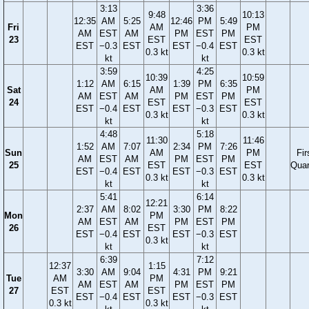
3:13
3:36
9:48
10:13
12:35
AM
5:25
12:46
PM
5:49
Fri
AM
PM
AM
EST
AM
PM
EST
PM
23
EST
EST
EST
−0.3
EST
EST
−0.4
EST
0.3 kt
0.3 kt
kt
kt
3:59
4:25
10:39
10:59
1:12
AM
6:15
1:39
PM
6:35
Sat
AM
PM
AM
EST
AM
PM
EST
PM
24
EST
EST
EST
−0.4
EST
EST
−0.3
EST
0.3 kt
0.3 kt
kt
kt
4:48
5:18
11:30
11:46
1:52
AM
7:07
2:34
PM
7:26
Sun
AM
PM
Fir
AM
EST
AM
PM
EST
PM
25
EST
EST
Quar
EST
−0.4
EST
EST
−0.3
EST
0.3 kt
0.3 kt
kt
kt
5:41
6:14
12:21
2:37
AM
8:02
3:30
PM
8:22
Mon
PM
AM
EST
AM
PM
EST
PM
26
EST
EST
−0.4
EST
EST
−0.3
EST
0.3 kt
kt
kt
6:39
7:12
12:37
1:15
3:30
AM
9:04
4:31
PM
9:21
Tue
AM
PM
AM
EST
AM
PM
EST
PM
27
EST
EST
EST
−0.4
EST
EST
−0.3
EST
0.3 kt
0.3 kt