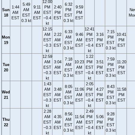
12:00
5:49
6:32
1:44
9:11
PM
2:40
9:59
Sun
AM
PM
Ne
AM
AM
EST
PM
PM
18
EST
EST
Mo
EST
EST
−0.4
EST
EST
0.3 kt
0.3 kt
kt
12:15
12:41
6:33
7:15
AM
2:22
9:46
PM
3:16
10:41
Mon
AM
PM
EST
AM
AM
EST
PM
PM
19
EST
EST
−0.3
EST
EST
−0.4
EST
EST
0.3 kt
0.3 kt
kt
kt
12:59
1:22
7:18
7:59
AM
3:04
10:23
PM
3:51
11:20
Tue
AM
PM
EST
AM
AM
EST
PM
PM
20
EST
EST
−0.3
EST
EST
−0.4
EST
EST
0.3 kt
0.3 kt
kt
kt
1:43
2:05
8:05
8:43
AM
3:48
11:06
PM
4:27
11:58
Wed
AM
PM
EST
AM
AM
EST
PM
PM
21
EST
EST
−0.3
EST
EST
−0.4
EST
EST
0.3 kt
0.3 kt
kt
kt
2:28
2:49
8:56
9:28
AM
4:35
11:54
PM
5:06
Thu
AM
PM
EST
AM
AM
EST
PM
22
EST
EST
−0.3
EST
EST
−0.4
EST
0.3 kt
0.3 kt
kt
kt