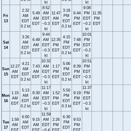
kt
kt
8:52
9:08
2:32
3:18
5:49
AM
11:47
6:44
PM
11:35
Fri
AM
PM
AM
EDT
AM
PM
EDT
PM
13
EDT
EDT
EDT
−0.3
EDT
EDT
−0.2
EDT
0.2 kt
0.2 kt
kt
kt
9:44
10:01
3:26
4:15
6:49
AM
12:35
7:48
PM
Sat
AM
PM
AM
EDT
PM
PM
EDT
14
EDT
EDT
EDT
−0.3
EDT
EDT
−0.2
0.2 kt
0.2 kt
kt
kt
10:32
10:51
4:21
5:06
12:27
7:43
AM
1:17
8:39
PM
Sun
AM
PM
AM
AM
EDT
PM
PM
EDT
15
EDT
EDT
EDT
EDT
−0.3
EDT
EDT
−0.3
0.2 kt
0.2 kt
kt
kt
11:17
11:37
5:13
5:50
1:15
8:30
AM
1:52
9:19
PM
Mon
AM
PM
AM
AM
EDT
PM
PM
EDT
16
EDT
EDT
EDT
EDT
−0.3
EDT
EDT
−0.3
0.2 kt
0.3 kt
kt
kt
11:59
6:00
6:30
1:58
9:15
AM
2:26
9:53
Tue
AM
PM
AM
AM
EDT
PM
PM
17
EDT
EDT
EDT
EDT
−0.4
EDT
EDT