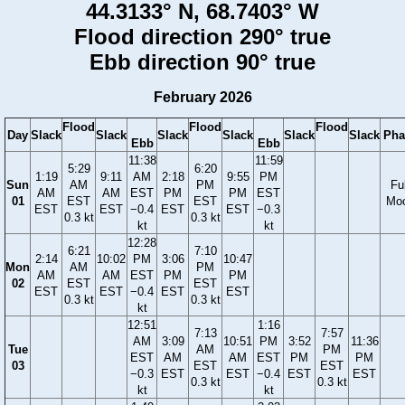
44.3133° N, 68.7403° W
Flood direction 290° true
Ebb direction 90° true
February 2026
Flood
Flood
Flood
Day
Slack
Slack
Slack
Slack
Slack
Slack
Pha
Ebb
Ebb
11:38
11:59
5:29
6:20
1:19
9:11
AM
2:18
9:55
PM
Sun
AM
PM
Ful
AM
AM
EST
PM
PM
EST
01
EST
EST
Mo
EST
EST
−0.4
EST
EST
−0.3
0.3 kt
0.3 kt
kt
kt
12:28
6:21
7:10
2:14
10:02
PM
3:06
10:47
Mon
AM
PM
AM
AM
EST
PM
PM
02
EST
EST
EST
EST
−0.4
EST
EST
0.3 kt
0.3 kt
kt
12:51
1:16
7:13
7:57
AM
3:09
10:51
PM
3:52
11:36
Tue
AM
PM
EST
AM
AM
EST
PM
PM
03
EST
EST
−0.3
EST
EST
−0.4
EST
EST
0.3 kt
0.3 kt
kt
kt