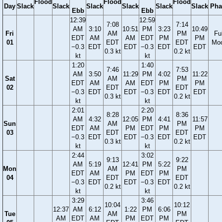
Flood
Flood
Flood
Day
Slack
Slack
Slack
Slack
Slack
Slack
Pha
Ebb
Ebb
12:39
12:59
7:08
7:14
AM
3:10
10:51
PM
3:23
10:49
Fri
AM
PM
Ful
EDT
AM
AM
EDT
PM
PM
01
EDT
EDT
Mo
−0.3
EDT
EDT
−0.3
EDT
EDT
0.3 kt
0.2 kt
kt
kt
1:20
1:40
7:46
7:53
AM
3:50
11:29
PM
4:02
11:22
Sat
AM
PM
EDT
AM
AM
EDT
PM
PM
02
EDT
EDT
−0.3
EDT
EDT
−0.3
EDT
EDT
0.3 kt
0.2 kt
kt
kt
2:01
2:20
8:28
8:36
AM
4:32
12:05
PM
4:41
11:57
Sun
AM
PM
EDT
AM
PM
EDT
PM
PM
03
EDT
EDT
−0.3
EDT
EDT
−0.3
EDT
EDT
0.3 kt
0.2 kt
kt
kt
2:44
3:02
9:13
9:22
AM
5:19
12:41
PM
5:22
Mon
AM
PM
EDT
AM
PM
EDT
PM
04
EDT
EDT
−0.3
EDT
EDT
−0.3
EDT
0.2 kt
0.2 kt
kt
kt
3:29
3:46
10:04
10:12
12:37
AM
6:12
1:22
PM
6:06
Tue
AM
PM
AM
EDT
AM
PM
EDT
PM