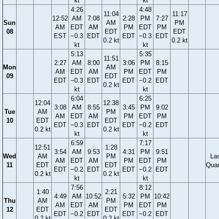
kt
kt
4:26
4:48
11:04
11:17
12:52
AM
7:08
2:28
PM
7:27
Sun
AM
PM
AM
EDT
AM
PM
EDT
PM
08
EDT
EDT
EST
−0.3
EDT
EDT
−0.3
EDT
0.2 kt
0.2 kt
kt
kt
5:13
5:35
11:51
2:27
AM
8:00
3:06
PM
8:15
Mon
AM
AM
EDT
AM
PM
EDT
PM
09
EDT
EDT
−0.3
EDT
EDT
−0.2
EDT
0.2 kt
kt
kt
6:04
6:25
12:04
12:38
3:08
AM
8:55
3:45
PM
9:02
Tue
AM
PM
AM
EDT
AM
PM
EDT
PM
10
EDT
EDT
EDT
−0.3
EDT
EDT
−0.2
EDT
0.2 kt
0.2 kt
kt
kt
6:59
7:17
12:51
1:28
3:54
AM
9:53
4:31
PM
9:51
Wed
AM
PM
La
AM
EDT
AM
PM
EDT
PM
11
EDT
EDT
Quar
EDT
−0.2
EDT
EDT
−0.2
EDT
0.2 kt
0.2 kt
kt
kt
7:56
8:12
1:40
2:21
4:49
AM
10:52
5:32
PM
10:42
Thu
AM
PM
AM
EDT
AM
PM
EDT
PM
12
EDT
EDT
EDT
−0.2
EDT
EDT
−0.2
EDT
0.2 kt
0.2 kt