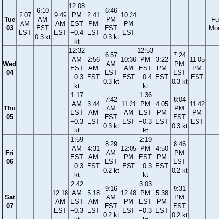
12:08
6:10
6:46
2:07
9:49
PM
2:41
10:24
Tue
AM
PM
Ful
AM
AM
EST
PM
PM
03
EST
EST
Mo
EST
EST
−0.4
EST
EST
0.3 kt
0.3 kt
kt
12:32
12:53
6:57
7:24
AM
2:56
10:36
PM
3:22
11:05
Wed
AM
PM
EST
AM
AM
EST
PM
PM
04
EST
EST
−0.3
EST
EST
−0.4
EST
EST
0.3 kt
0.3 kt
kt
kt
1:17
1:36
7:42
8:04
AM
3:44
11:21
PM
4:05
11:42
Thu
AM
PM
EST
AM
AM
EST
PM
PM
05
EST
EST
−0.3
EST
EST
−0.3
EST
EST
0.3 kt
0.3 kt
kt
kt
1:59
2:19
8:29
8:46
AM
4:31
12:05
PM
4:50
Fri
AM
PM
EST
AM
PM
EST
PM
06
EST
EST
−0.3
EST
EST
−0.3
EST
0.2 kt
0.2 kt
kt
kt
2:42
3:03
9:16
9:31
12:18
AM
5:18
12:48
PM
5:38
Sat
AM
PM
AM
EST
AM
PM
EST
PM
07
EST
EST
EST
−0.3
EST
EST
−0.3
EST
0.2 kt
0.2 kt