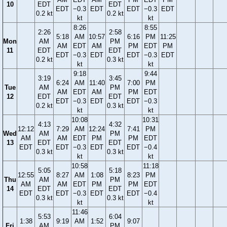
10
EDT
EDT
EDT
−0.3
EDT
EDT
−0.3
EDT
0.2 kt
0.2 kt
kt
kt
8:26
8:55
2:26
2:58
5:18
AM
10:57
6:16
PM
11:25
Mon
AM
PM
AM
EDT
AM
PM
EDT
PM
11
EDT
EDT
EDT
−0.3
EDT
EDT
−0.3
EDT
0.2 kt
0.3 kt
kt
kt
9:18
9:44
3:19
3:45
6:24
AM
11:40
7:00
PM
Tue
AM
PM
AM
EDT
AM
PM
EDT
12
EDT
EDT
EDT
−0.3
EDT
EDT
−0.3
0.2 kt
0.3 kt
kt
kt
10:08
10:31
4:13
4:32
12:12
7:29
AM
12:24
7:41
PM
Wed
AM
PM
AM
AM
EDT
PM
PM
EDT
13
EDT
EDT
EDT
EDT
−0.3
EDT
EDT
−0.4
0.3 kt
0.3 kt
kt
kt
10:58
11:18
5:05
5:18
12:55
8:27
AM
1:08
8:23
PM
Thu
AM
PM
AM
AM
EDT
PM
PM
EDT
14
EDT
EDT
EDT
EDT
−0.3
EDT
EDT
−0.4
0.3 kt
0.3 kt
kt
kt
11:46
5:53
6:04
1:38
9:19
AM
1:52
9:07
Fri
AM
PM