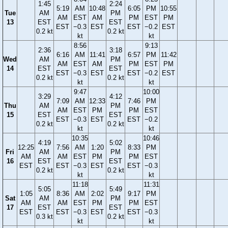
1:45
2:24
5:19
AM
10:48
6:05
PM
10:55
Tue
AM
PM
AM
EST
AM
PM
EST
PM
13
EST
EST
EST
−0.3
EST
EST
−0.2
EST
0.2 kt
0.2 kt
kt
kt
8:56
9:13
2:36
3:18
6:16
AM
11:41
6:57
PM
11:42
Wed
AM
PM
AM
EST
AM
PM
EST
PM
14
EST
EST
EST
−0.3
EST
EST
−0.2
EST
0.2 kt
0.2 kt
kt
kt
9:47
10:00
3:29
4:12
7:09
AM
12:33
7:46
PM
Thu
AM
PM
AM
EST
PM
PM
EST
15
EST
EST
EST
−0.3
EST
EST
−0.2
0.2 kt
0.2 kt
kt
kt
10:35
10:46
4:19
5:02
12:25
7:56
AM
1:20
8:33
PM
Fri
AM
PM
AM
AM
EST
PM
PM
EST
16
EST
EST
EST
EST
−0.3
EST
EST
−0.3
0.2 kt
0.2 kt
kt
kt
11:18
11:31
5:05
5:49
1:05
8:36
AM
2:02
9:17
PM
Sat
AM
PM
AM
AM
EST
PM
PM
EST
17
EST
EST
EST
EST
−0.3
EST
EST
−0.3
0.3 kt
0.2 kt
kt
kt