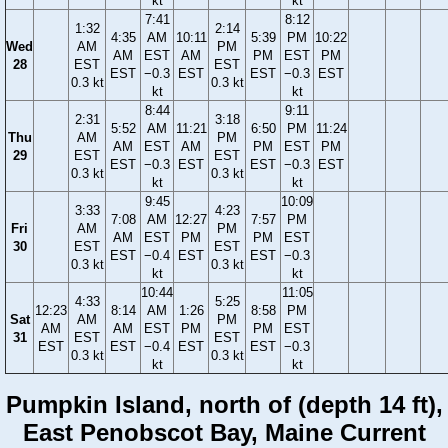
kt
kt
7:41
8:12
1:32
2:14
4:35
AM
10:11
5:39
PM
10:22
Wed
AM
PM
AM
EST
AM
PM
EST
PM
28
EST
EST
EST
−0.3
EST
EST
−0.3
EST
0.3 kt
0.3 kt
kt
kt
8:44
9:11
2:31
3:18
5:52
AM
11:21
6:50
PM
11:24
Thu
AM
PM
AM
EST
AM
PM
EST
PM
29
EST
EST
EST
−0.3
EST
EST
−0.3
EST
0.3 kt
0.3 kt
kt
kt
9:45
10:09
3:33
4:23
7:08
AM
12:27
7:57
PM
Fri
AM
PM
AM
EST
PM
PM
EST
30
EST
EST
EST
−0.4
EST
EST
−0.3
0.3 kt
0.3 kt
kt
kt
10:44
11:05
4:33
5:25
12:23
8:14
AM
1:26
8:58
PM
Sat
AM
PM
AM
AM
EST
PM
PM
EST
31
EST
EST
EST
EST
−0.4
EST
EST
−0.3
0.3 kt
0.3 kt
kt
kt
Pumpkin Island, north of (depth 14 ft),
East Penobscot Bay, Maine Current