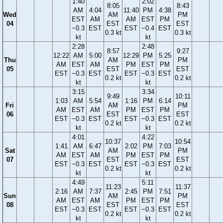
1:40
2:02
8:05
8:43
AM
4:04
11:40
PM
4:38
Wed
AM
PM
EST
AM
AM
EST
PM
04
EST
EST
−0.3
EST
EST
−0.4
EST
0.3 kt
0.3 kt
kt
kt
2:28
2:48
8:57
9:27
12:22
AM
5:00
12:29
PM
5:25
Thu
AM
PM
AM
EST
AM
PM
EST
PM
05
EST
EST
EST
−0.3
EST
EST
−0.3
EST
0.2 kt
0.2 kt
kt
kt
3:15
3:34
9:49
10:11
1:03
AM
5:54
1:16
PM
6:14
Fri
AM
PM
AM
EST
AM
PM
EST
PM
06
EST
EST
EST
−0.3
EST
EST
−0.3
EST
0.2 kt
0.2 kt
kt
kt
4:01
4:22
10:37
10:54
1:41
AM
6:47
2:02
PM
7:03
Sat
AM
PM
AM
EST
AM
PM
EST
PM
07
EST
EST
EST
−0.3
EST
EST
−0.3
EST
0.2 kt
0.2 kt
kt
kt
4:49
5:11
11:23
11:37
2:16
AM
7:37
2:45
PM
7:51
Sun
AM
PM
AM
EST
AM
PM
EST
PM
08
EST
EST
EST
−0.3
EST
EST
−0.3
EST
0.2 kt
0.2 kt
kt
kt