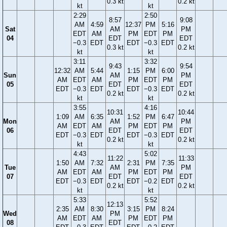
0.3 kt
0.2 kt
kt
kt
2:29
2:50
8:57
9:08
AM
4:59
12:37
PM
5:16
Sat
AM
PM
EDT
AM
PM
EDT
PM
04
EDT
EDT
−0.3
EDT
EDT
−0.3
EDT
0.3 kt
0.2 kt
kt
kt
3:11
3:32
9:43
9:54
12:32
AM
5:44
1:15
PM
6:00
Sun
AM
PM
AM
EDT
AM
PM
EDT
PM
05
EDT
EDT
EDT
−0.3
EDT
EDT
−0.3
EDT
0.2 kt
0.2 kt
kt
kt
3:55
4:16
10:31
10:44
1:09
AM
6:35
1:52
PM
6:47
Mon
AM
PM
AM
EDT
AM
PM
EDT
PM
06
EDT
EDT
EDT
−0.3
EDT
EDT
−0.3
EDT
0.2 kt
0.2 kt
kt
kt
4:43
5:02
11:22
11:33
1:50
AM
7:32
2:31
PM
7:35
Tue
AM
PM
AM
EDT
AM
PM
EDT
PM
07
EDT
EDT
EDT
−0.3
EDT
EDT
−0.2
EDT
0.2 kt
0.2 kt
kt
kt
5:33
5:52
12:13
2:35
AM
8:30
3:15
PM
8:24
Wed
PM
AM
EDT
AM
PM
EDT
PM
08
EDT