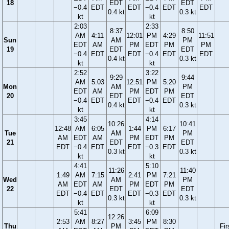
18
EDT
EDT
−0.4
EDT
EDT
−0.4
EDT
EDT
0.4 kt
0.3 kt
kt
kt
2:03
2:33
8:37
8:50
AM
4:11
12:01
PM
4:29
11:51
Sun
AM
PM
EDT
AM
PM
EDT
PM
PM
19
EDT
EDT
−0.4
EDT
EDT
−0.4
EDT
EDT
0.4 kt
0.3 kt
kt
kt
2:52
3:22
9:29
9:44
AM
5:03
12:51
PM
5:20
Mon
AM
PM
EDT
AM
PM
EDT
PM
20
EDT
EDT
−0.4
EDT
EDT
−0.4
EDT
0.4 kt
0.3 kt
kt
kt
3:45
4:14
10:26
10:41
12:48
AM
6:05
1:44
PM
6:17
Tue
AM
PM
AM
EDT
AM
PM
EDT
PM
21
EDT
EDT
EDT
−0.4
EDT
EDT
−0.3
EDT
0.3 kt
0.3 kt
kt
kt
4:41
5:10
11:26
11:40
1:49
AM
7:15
2:41
PM
7:21
Wed
AM
PM
AM
EDT
AM
PM
EDT
PM
22
EDT
EDT
EDT
−0.4
EDT
EDT
−0.3
EDT
0.3 kt
0.3 kt
kt
kt
5:41
6:09
12:26
2:53
AM
8:27
3:45
PM
8:30
Thu
PM
Fir