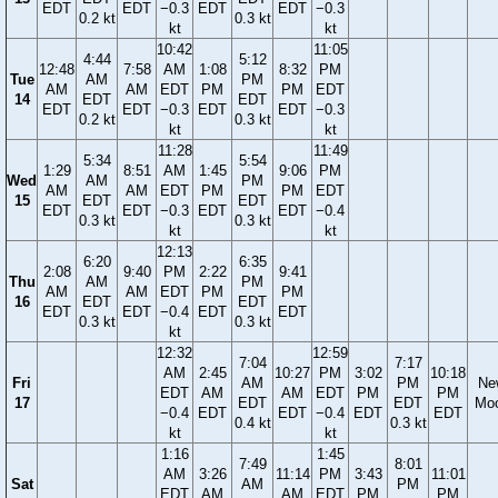
EDT
EDT
−0.3
EDT
EDT
−0.3
0.2 kt
0.3 kt
kt
kt
10:42
11:05
4:44
5:12
12:48
7:58
AM
1:08
8:32
PM
Tue
AM
PM
AM
AM
EDT
PM
PM
EDT
14
EDT
EDT
EDT
EDT
−0.3
EDT
EDT
−0.3
0.2 kt
0.3 kt
kt
kt
11:28
11:49
5:34
5:54
1:29
8:51
AM
1:45
9:06
PM
Wed
AM
PM
AM
AM
EDT
PM
PM
EDT
15
EDT
EDT
EDT
EDT
−0.3
EDT
EDT
−0.4
0.3 kt
0.3 kt
kt
kt
12:13
6:20
6:35
2:08
9:40
PM
2:22
9:41
Thu
AM
PM
AM
AM
EDT
PM
PM
16
EDT
EDT
EDT
EDT
−0.4
EDT
EDT
0.3 kt
0.3 kt
kt
12:32
12:59
7:04
7:17
AM
2:45
10:27
PM
3:02
10:18
Fri
AM
PM
Ne
EDT
AM
AM
EDT
PM
PM
17
EDT
EDT
Mo
−0.4
EDT
EDT
−0.4
EDT
EDT
0.4 kt
0.3 kt
kt
kt
1:16
1:45
7:49
8:01
AM
3:26
11:14
PM
3:43
11:01
Sat
AM
PM
EDT
AM
AM
EDT
PM
PM