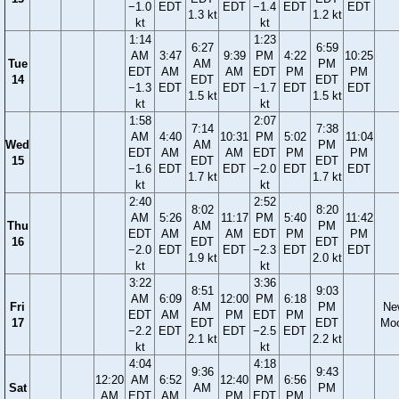
−1.0
EDT
EDT
−1.4
EDT
EDT
1.3 kt
1.2 kt
kt
kt
1:14
1:23
6:27
6:59
AM
3:47
9:39
PM
4:22
10:25
Tue
AM
PM
EDT
AM
AM
EDT
PM
PM
14
EDT
EDT
−1.3
EDT
EDT
−1.7
EDT
EDT
1.5 kt
1.5 kt
kt
kt
1:58
2:07
7:14
7:38
AM
4:40
10:31
PM
5:02
11:04
Wed
AM
PM
EDT
AM
AM
EDT
PM
PM
15
EDT
EDT
−1.6
EDT
EDT
−2.0
EDT
EDT
1.7 kt
1.7 kt
kt
kt
2:40
2:52
8:02
8:20
AM
5:26
11:17
PM
5:40
11:42
Thu
AM
PM
EDT
AM
AM
EDT
PM
PM
16
EDT
EDT
−2.0
EDT
EDT
−2.3
EDT
EDT
1.9 kt
2.0 kt
kt
kt
3:22
3:36
8:51
9:03
AM
6:09
12:00
PM
6:18
Fri
AM
PM
Ne
EDT
AM
PM
EDT
PM
17
EDT
EDT
Mo
−2.2
EDT
EDT
−2.5
EDT
2.1 kt
2.2 kt
kt
kt
4:04
4:18
9:36
9:43
12:20
AM
6:52
12:40
PM
6:56
Sat
AM
PM
AM
EDT
AM
PM
EDT
PM