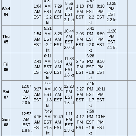
4:32
4:57
9:56
10:35
1:04
AM
7:29
1:18
PM
8:10
Wed
AM
PM
AM
EST
AM
PM
EST
PM
04
EST
EST
EST
−2.2
EST
EST
−2.2
EST
2.1 kt
2.2 kt
kt
kt
5:21
5:41
10:44
11:20
1:54
AM
8:25
2:03
PM
8:50
Thu
AM
PM
AM
EST
AM
PM
EST
PM
05
EST
EST
EST
−2.2
EST
EST
−2.0
EST
2.0 kt
2.1 kt
kt
kt
6:11
6:28
11:33
2:41
AM
9:14
2:45
PM
9:30
Fri
AM
AM
EST
AM
PM
EST
PM
06
EST
EST
−2.0
EST
EST
−1.9
EST
1.8 kt
kt
kt
7:02
7:15
12:07
12:23
3:27
AM
10:01
3:27
PM
10:11
Sat
AM
PM
AM
EST
AM
PM
EST
PM
07
EST
EST
EST
−1.8
EST
EST
−1.7
EST
2.0 kt
1.5 kt
kt
kt
7:49
7:59
12:53
1:11
4:16
AM
10:49
4:12
PM
10:56
Sun
AM
PM
AM
EST
AM
PM
EST
PM
08
EST
EST
EST
−1.5
EST
EST
−1.6
EST
1.8 kt
1.3 kt
kt
kt