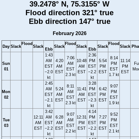
39.2478° N, 75.3155° W
Flood direction 321° true
Ebb direction 147° true
February 2026
Flood
Flood
Flood
Day
Slack
Slack
Slack
Slack
Slack
Slack
Pha
Ebb
Ebb
1:43
2:36
7:06
8:14
AM
4:20
10:48
PM
5:54
11:14
Sun
AM
PM
Ful
EST
AM
AM
EST
PM
PM
01
EST
EST
Mo
−2.0
EST
EST
−2.2
EST
EST
2.3 kt
1.7 kt
kt
kt
2:45
3:28
8:11
9:07
AM
5:24
11:41
PM
6:42
Mon
AM
PM
EST
AM
AM
EST
PM
02
EST
EST
−2.1
EST
EST
−2.3
EST
2.3 kt
1.9 kt
kt
kt
3:42
4:14
9:07
9:52
12:11
AM
6:28
12:31
PM
7:27
Tue
AM
PM
AM
EST
AM
PM
EST
PM
03
EST
EST
EST
−2.2
EST
EST
−2.2
EST
2.2 kt
2.1 kt
kt
kt