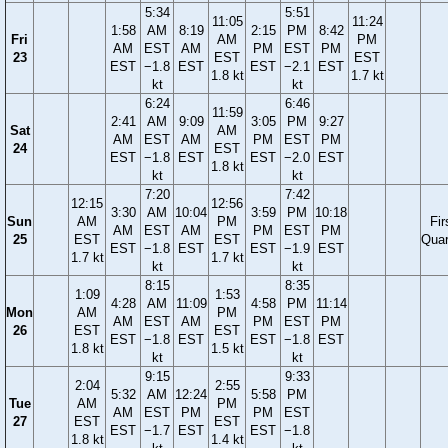
5:34
5:51
11:05
11:24
1:58
AM
8:19
2:15
PM
8:42
Fri
AM
PM
AM
EST
AM
PM
EST
PM
23
EST
EST
EST
−1.8
EST
EST
−2.1
EST
1.8 kt
1.7 kt
kt
kt
6:24
6:46
11:59
2:41
AM
9:09
3:05
PM
9:27
Sat
AM
AM
EST
AM
PM
EST
PM
24
EST
EST
−1.8
EST
EST
−2.0
EST
1.8 kt
kt
kt
7:20
7:42
12:15
12:56
3:30
AM
10:04
3:59
PM
10:18
Sun
AM
PM
Fir
AM
EST
AM
PM
EST
PM
25
EST
EST
Quar
EST
−1.8
EST
EST
−1.9
EST
1.7 kt
1.7 kt
kt
kt
8:15
8:35
1:09
1:53
4:28
AM
11:09
4:58
PM
11:14
Mon
AM
PM
AM
EST
AM
PM
EST
PM
26
EST
EST
EST
−1.8
EST
EST
−1.8
EST
1.8 kt
1.5 kt
kt
kt
9:15
9:33
2:04
2:55
5:32
AM
12:24
5:58
PM
Tue
AM
PM
AM
EST
PM
PM
EST
27
EST
EST
EST
−1.7
EST
EST
−1.8
1.8 kt
1.4 kt