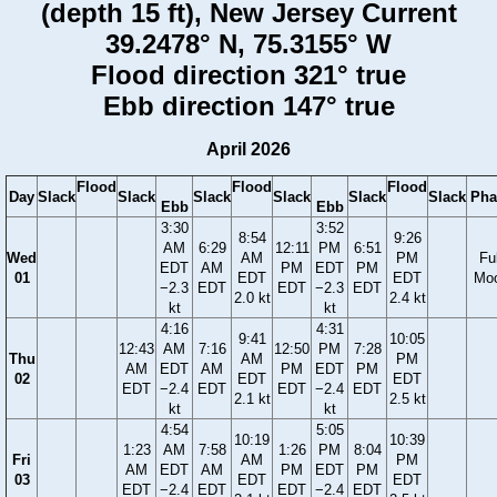
(depth 15 ft), New Jersey Current
39.2478° N, 75.3155° W
Flood direction 321° true
Ebb direction 147° true
April 2026
Flood
Flood
Flood
Day
Slack
Slack
Slack
Slack
Slack
Slack
Pha
Ebb
Ebb
3:30
3:52
8:54
9:26
AM
6:29
12:11
PM
6:51
Wed
AM
PM
Ful
EDT
AM
PM
EDT
PM
01
EDT
EDT
Mo
−2.3
EDT
EDT
−2.3
EDT
2.0 kt
2.4 kt
kt
kt
4:16
4:31
9:41
10:05
12:43
AM
7:16
12:50
PM
7:28
Thu
AM
PM
AM
EDT
AM
PM
EDT
PM
02
EDT
EDT
EDT
−2.4
EDT
EDT
−2.4
EDT
2.1 kt
2.5 kt
kt
kt
4:54
5:05
10:19
10:39
1:23
AM
7:58
1:26
PM
8:04
Fri
AM
PM
AM
EDT
AM
PM
EDT
PM
03
EDT
EDT
EDT
−2.4
EDT
EDT
−2.4
EDT