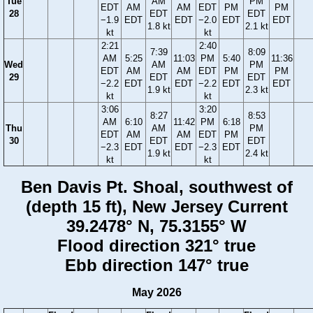
Tue
AM
PM
EDT
AM
AM
EDT
PM
PM
28
EDT
EDT
−1.9
EDT
EDT
−2.0
EDT
EDT
1.8 kt
2.1 kt
kt
kt
2:21
2:40
7:39
8:09
AM
5:25
11:03
PM
5:40
11:36
Wed
AM
PM
EDT
AM
AM
EDT
PM
PM
29
EDT
EDT
−2.2
EDT
EDT
−2.2
EDT
EDT
1.9 kt
2.3 kt
kt
kt
3:06
3:20
8:27
8:53
AM
6:10
11:42
PM
6:18
Thu
AM
PM
EDT
AM
AM
EDT
PM
30
EDT
EDT
−2.3
EDT
EDT
−2.3
EDT
1.9 kt
2.4 kt
kt
kt
Ben Davis Pt. Shoal, southwest of
(depth 15 ft), New Jersey Current
39.2478° N, 75.3155° W
Flood direction 321° true
Ebb direction 147° true
May 2026