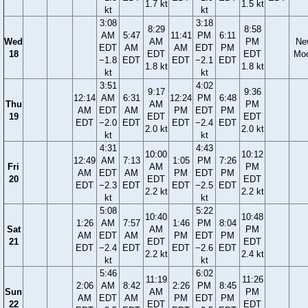
1.7 kt
1.5 kt
kt
kt
3:08
3:18
8:29
8:58
AM
5:47
11:41
PM
6:11
Wed
AM
PM
Ne
EDT
AM
AM
EDT
PM
18
EDT
EDT
Mo
−1.8
EDT
EDT
−2.1
EDT
1.8 kt
1.8 kt
kt
kt
3:51
4:02
9:17
9:36
12:14
AM
6:31
12:24
PM
6:48
Thu
AM
PM
AM
EDT
AM
PM
EDT
PM
19
EDT
EDT
EDT
−2.0
EDT
EDT
−2.4
EDT
2.0 kt
2.0 kt
kt
kt
4:31
4:43
10:00
10:12
12:49
AM
7:13
1:05
PM
7:26
Fri
AM
PM
AM
EDT
AM
PM
EDT
PM
20
EDT
EDT
EDT
−2.3
EDT
EDT
−2.5
EDT
2.2 kt
2.2 kt
kt
kt
5:08
5:22
10:40
10:48
1:26
AM
7:57
1:46
PM
8:04
Sat
AM
PM
AM
EDT
AM
PM
EDT
PM
21
EDT
EDT
EDT
−2.4
EDT
EDT
−2.6
EDT
2.2 kt
2.4 kt
kt
kt
5:46
6:02
11:19
11:26
2:06
AM
8:42
2:26
PM
8:45
Sun
AM
PM
AM
EDT
AM
PM
EDT
PM
22
EDT
EDT