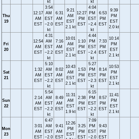
kt
kt
3:54
4:04
9:21
9:39
12:17
AM
6:31
12:27
PM
6:53
Thu
AM
PM
AM
EST
AM
PM
EST
PM
19
EST
EST
EST
−2.0
EST
EST
−2.4
EST
2.1 kt
2.0 kt
kt
kt
4:31
4:44
10:01
10:14
12:54
AM
7:16
1:10
PM
7:33
Fri
AM
PM
AM
EST
AM
PM
EST
PM
20
EST
EST
EST
−2.2
EST
EST
−2.4
EST
2.1 kt
2.1 kt
kt
kt
5:10
5:27
10:43
10:53
1:32
AM
8:02
1:53
PM
8:14
Sat
AM
PM
AM
EST
AM
PM
EST
PM
21
EST
EST
EST
−2.2
EST
EST
−2.3
EST
2.1 kt
2.1 kt
kt
kt
5:54
6:15
11:31
11:41
2:14
AM
8:49
2:38
PM
8:57
Sun
AM
PM
AM
EST
AM
PM
EST
PM
22
EST
EST
EST
−2.2
EST
EST
−2.2
EST
1.9 kt
2.1 kt
kt
kt
6:47
7:09
12:26
3:01
AM
9:41
3:25
PM
9:43
Mon
PM
AM
EST
AM
PM
EST
PM
23
EST
EST
−2.0
EST
EST
−2.0
EST