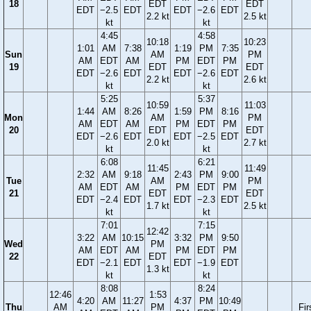
18
EDT
EDT
EDT
−2.5
EDT
EDT
−2.6
EDT
2.2 kt
2.5 kt
kt
kt
4:45
4:58
10:18
10:23
1:01
AM
7:38
1:19
PM
7:35
Sun
AM
PM
AM
EDT
AM
PM
EDT
PM
19
EDT
EDT
EDT
−2.6
EDT
EDT
−2.6
EDT
2.2 kt
2.6 kt
kt
kt
5:25
5:37
10:59
11:03
1:44
AM
8:26
1:59
PM
8:16
Mon
AM
PM
AM
EDT
AM
PM
EDT
PM
20
EDT
EDT
EDT
−2.6
EDT
EDT
−2.5
EDT
2.0 kt
2.7 kt
kt
kt
6:08
6:21
11:45
11:49
2:32
AM
9:18
2:43
PM
9:00
Tue
AM
PM
AM
EDT
AM
PM
EDT
PM
21
EDT
EDT
EDT
−2.4
EDT
EDT
−2.3
EDT
1.7 kt
2.5 kt
kt
kt
7:01
7:15
12:42
3:22
AM
10:15
3:32
PM
9:50
Wed
PM
AM
EDT
AM
PM
EDT
PM
22
EDT
EDT
−2.1
EDT
EDT
−1.9
EDT
1.3 kt
kt
kt
8:08
8:24
12:46
1:53
4:20
AM
11:27
4:37
PM
10:49
Thu
AM
PM
Fir