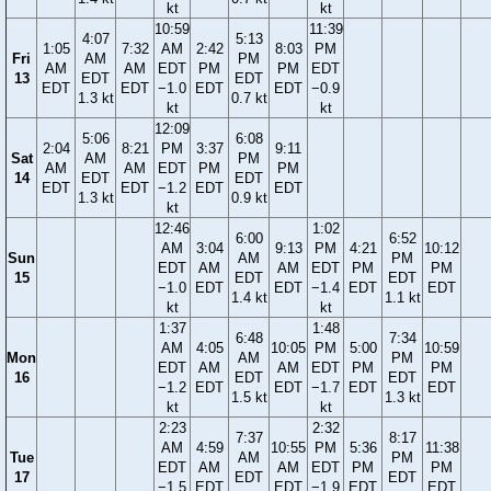
kt
kt
10:59
11:39
4:07
5:13
1:05
7:32
AM
2:42
8:03
PM
Fri
AM
PM
AM
AM
EDT
PM
PM
EDT
13
EDT
EDT
EDT
EDT
−1.0
EDT
EDT
−0.9
1.3 kt
0.7 kt
kt
kt
12:09
5:06
6:08
2:04
8:21
PM
3:37
9:11
Sat
AM
PM
AM
AM
EDT
PM
PM
14
EDT
EDT
EDT
EDT
−1.2
EDT
EDT
1.3 kt
0.9 kt
kt
12:46
1:02
6:00
6:52
AM
3:04
9:13
PM
4:21
10:12
Sun
AM
PM
EDT
AM
AM
EDT
PM
PM
15
EDT
EDT
−1.0
EDT
EDT
−1.4
EDT
EDT
1.4 kt
1.1 kt
kt
kt
1:37
1:48
6:48
7:34
AM
4:05
10:05
PM
5:00
10:59
Mon
AM
PM
EDT
AM
AM
EDT
PM
PM
16
EDT
EDT
−1.2
EDT
EDT
−1.7
EDT
EDT
1.5 kt
1.3 kt
kt
kt
2:23
2:32
7:37
8:17
AM
4:59
10:55
PM
5:36
11:38
Tue
AM
PM
EDT
AM
AM
EDT
PM
PM
17
EDT
EDT
−1.5
EDT
EDT
−1.9
EDT
EDT