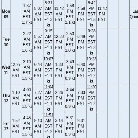
8:31
8:42
1:37
1:58
5:07
AM
11:42
4:59
PM
11:42
Mon
AM
PM
La
AM
EST
AM
PM
EST
PM
09
EST
EST
Quar
EST
−1.3
EST
EST
−1.5
EST
1.7 kt
1.1 kt
kt
kt
9:15
9:28
2:22
2:50
5:57
AM
12:38
5:49
PM
Tue
AM
PM
AM
EST
PM
PM
EST
10
EST
EST
EST
−1.1
EST
EST
−1.3
1.6 kt
1.0 kt
kt
kt
10:07
10:23
3:10
3:49
12:27
6:44
AM
1:33
6:40
PM
Wed
AM
PM
AM
AM
EST
PM
PM
EST
11
EST
EST
EST
EST
−1.1
EST
EST
−1.2
1.5 kt
0.9 kt
kt
kt
11:04
11:20
4:00
4:44
1:10
7:27
AM
2:26
7:33
PM
Thu
AM
PM
AM
AM
EST
PM
PM
EST
12
EST
EST
EST
EST
−1.1
EST
EST
−1.2
1.5 kt
0.9 kt
kt
kt
11:51
4:45
5:31
1:52
8:10
AM
3:14
8:31
Fri
AM
PM
AM
AM
EST
PM
PM
13
EST
EST
EST
EST
−1.2
EST
EST
1.5 kt
0.9 kt
kt