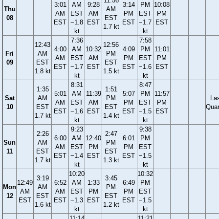
11:56
3:01
AM
9:28
3:14
PM
10:08
Thu
AM
AM
EST
AM
PM
EST
PM
08
EST
EST
−1.8
EST
EST
−1.7
EST
1.7 kt
kt
kt
7:36
7:58
12:43
12:56
4:00
AM
10:32
4:09
PM
11:01
Fri
AM
PM
AM
EST
AM
PM
EST
PM
09
EST
EST
EST
−1.7
EST
EST
−1.6
EST
1.8 kt
1.5 kt
kt
kt
8:31
8:47
1:35
1:51
5:01
AM
11:39
5:07
PM
11:57
Sat
AM
PM
La
AM
EST
AM
PM
EST
PM
10
EST
EST
Quar
EST
−1.6
EST
EST
−1.5
EST
1.7 kt
1.4 kt
kt
kt
9:23
9:38
2:26
2:47
6:00
AM
12:40
6:01
PM
Sun
AM
PM
AM
EST
PM
PM
EST
11
EST
EST
EST
−1.4
EST
EST
−1.5
1.7 kt
1.3 kt
kt
kt
10:20
10:32
3:19
3:45
12:49
6:52
AM
1:33
6:49
PM
Mon
AM
PM
AM
AM
EST
PM
PM
EST
12
EST
EST
EST
EST
−1.3
EST
EST
−1.5
1.6 kt
1.2 kt
kt
kt
11:14
11:21