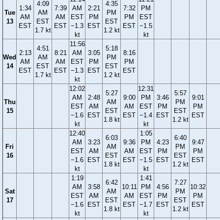
4:09
4:35
1:34
7:39
AM
2:21
7:32
PM
Tue
AM
PM
AM
AM
EST
PM
PM
EST
13
EST
EST
EST
EST
−1.3
EST
EST
−1.5
1.7 kt
1.2 kt
kt
kt
11:56
4:51
5:18
2:13
8:21
AM
3:05
8:16
Wed
AM
PM
AM
AM
EST
PM
PM
14
EST
EST
EST
EST
−1.3
EST
EST
1.7 kt
1.2 kt
kt
12:02
12:31
5:27
5:57
AM
2:48
9:00
PM
3:46
9:01
Thu
AM
PM
EST
AM
AM
EST
PM
PM
15
EST
EST
−1.6
EST
EST
−1.4
EST
EST
1.8 kt
1.2 kt
kt
kt
12:40
1:05
6:03
6:40
AM
3:23
9:36
PM
4:23
9:47
Fri
AM
PM
EST
AM
AM
EST
PM
PM
16
EST
EST
−1.6
EST
EST
−1.5
EST
EST
1.8 kt
1.2 kt
kt
kt
1:19
1:41
6:42
7:27
AM
3:58
10:11
PM
4:56
10:32
Sat
AM
PM
EST
AM
AM
EST
PM
PM
17
EST
EST
−1.6
EST
EST
−1.7
EST
EST
1.8 kt
1.2 kt
kt
kt