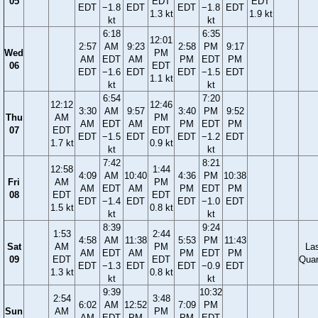
05
EDT
EDT
EDT
−1.8
EDT
EDT
−1.8
EDT
1.3 kt
1.9 kt
kt
kt
6:18
6:35
12:01
2:57
AM
9:23
2:58
PM
9:17
Wed
PM
AM
EDT
AM
PM
EDT
PM
06
EDT
EDT
−1.6
EDT
EDT
−1.5
EDT
1.1 kt
kt
kt
6:54
7:20
12:12
12:46
3:30
AM
9:57
3:40
PM
9:52
Thu
AM
PM
AM
EDT
AM
PM
EDT
PM
07
EDT
EDT
EDT
−1.5
EDT
EDT
−1.2
EDT
1.7 kt
0.9 kt
kt
kt
7:42
8:21
12:58
1:44
4:09
AM
10:40
4:36
PM
10:38
Fri
AM
PM
AM
EDT
AM
PM
EDT
PM
08
EDT
EDT
EDT
−1.4
EDT
EDT
−1.0
EDT
1.5 kt
0.8 kt
kt
kt
8:39
9:24
1:53
2:44
4:58
AM
11:38
5:53
PM
11:43
Sat
AM
PM
La
AM
EDT
AM
PM
EDT
PM
09
EDT
EDT
Quar
EDT
−1.3
EDT
EDT
−0.9
EDT
1.3 kt
0.8 kt
kt
kt
9:39
10:32
2:54
3:48
6:02
AM
12:52
7:09
PM
Sun
AM
PM
AM
EDT
PM
PM
EDT