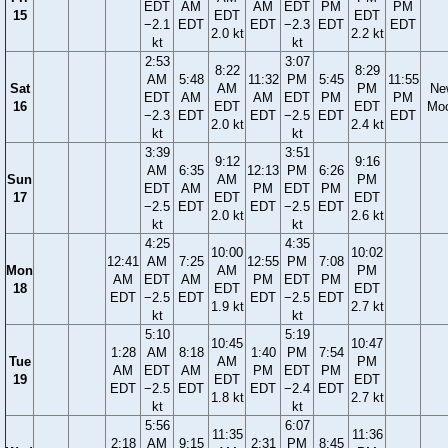
EDT
AM
AM
EDT
PM
PM
15
EDT
EDT
−2.1
EDT
EDT
−2.3
EDT
EDT
2.0 kt
2.2 kt
kt
kt
2:53
3:07
8:22
8:29
AM
5:48
11:32
PM
5:45
11:55
Sat
AM
PM
Ne
EDT
AM
AM
EDT
PM
PM
16
EDT
EDT
Mo
−2.3
EDT
EDT
−2.5
EDT
EDT
2.0 kt
2.4 kt
kt
kt
3:39
3:51
9:12
9:16
AM
6:35
12:13
PM
6:26
Sun
AM
PM
EDT
AM
PM
EDT
PM
17
EDT
EDT
−2.5
EDT
EDT
−2.5
EDT
2.0 kt
2.6 kt
kt
kt
4:25
4:35
10:00
10:02
12:41
AM
7:25
12:55
PM
7:08
Mon
AM
PM
AM
EDT
AM
PM
EDT
PM
18
EDT
EDT
EDT
−2.5
EDT
EDT
−2.5
EDT
1.9 kt
2.7 kt
kt
kt
5:10
5:19
10:45
10:47
1:28
AM
8:18
1:40
PM
7:54
Tue
AM
PM
AM
EDT
AM
PM
EDT
PM
19
EDT
EDT
EDT
−2.5
EDT
EDT
−2.4
EDT
1.8 kt
2.7 kt
kt
kt
5:56
6:07
11:35
11:36
2:18
AM
9:15
2:31
PM
8:45