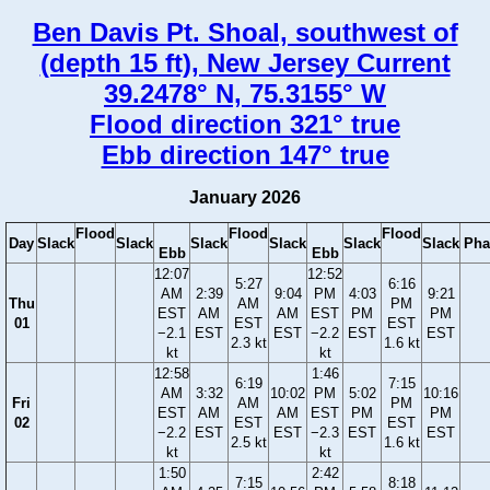
Ben Davis Pt. Shoal, southwest of
(depth 15 ft), New Jersey Current
39.2478° N, 75.3155° W
Flood direction 321° true
Ebb direction 147° true
January 2026
Flood
Flood
Flood
Day
Slack
Slack
Slack
Slack
Slack
Slack
Pha
Ebb
Ebb
12:07
12:52
5:27
6:16
AM
2:39
9:04
PM
4:03
9:21
Thu
AM
PM
EST
AM
AM
EST
PM
PM
01
EST
EST
−2.1
EST
EST
−2.2
EST
EST
2.3 kt
1.6 kt
kt
kt
12:58
1:46
6:19
7:15
AM
3:32
10:02
PM
5:02
10:16
Fri
AM
PM
EST
AM
AM
EST
PM
PM
02
EST
EST
−2.2
EST
EST
−2.3
EST
EST
2.5 kt
1.6 kt
kt
kt
1:50
2:42
7:15
8:18