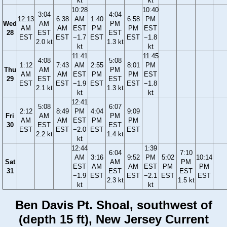
kt
kt
10:28
10:40
3:04
4:04
12:13
6:38
AM
1:40
6:58
PM
Wed
AM
PM
AM
AM
EST
PM
PM
EST
28
EST
EST
EST
EST
−1.7
EST
EST
−1.8
2.0 kt
1.3 kt
kt
kt
11:41
11:45
4:08
5:08
1:12
7:43
AM
2:55
8:01
PM
Thu
AM
PM
AM
AM
EST
PM
PM
EST
29
EST
EST
EST
EST
−1.9
EST
EST
−1.8
2.1 kt
1.3 kt
kt
kt
12:41
5:08
6:07
2:12
8:49
PM
4:04
9:09
Fri
AM
PM
AM
AM
EST
PM
PM
30
EST
EST
EST
EST
−2.0
EST
EST
2.2 kt
1.4 kt
kt
12:44
1:39
6:04
7:10
AM
3:16
9:52
PM
5:02
10:14
Sat
AM
PM
EST
AM
AM
EST
PM
PM
31
EST
EST
−1.9
EST
EST
−2.1
EST
EST
2.3 kt
1.5 kt
kt
kt
Ben Davis Pt. Shoal, southwest of
(depth 15 ft), New Jersey Current