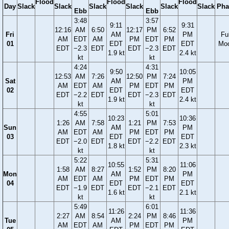
Flood
Flood
Flood
Day
Slack
Slack
Slack
Slack
Slack
Slack
Pha
Ebb
Ebb
3:48
3:57
9:11
9:31
12:16
AM
6:50
12:17
PM
6:52
Fri
AM
PM
Ful
AM
EDT
AM
PM
EDT
PM
01
EDT
EDT
Mo
EDT
−2.3
EDT
EDT
−2.3
EDT
1.9 kt
2.4 kt
kt
kt
4:24
4:31
9:50
10:05
12:53
AM
7:26
12:50
PM
7:24
Sat
AM
PM
AM
EDT
AM
PM
EDT
PM
02
EDT
EDT
EDT
−2.2
EDT
EDT
−2.3
EDT
1.9 kt
2.4 kt
kt
kt
4:55
5:01
10:23
10:36
1:26
AM
7:58
1:21
PM
7:53
Sun
AM
PM
AM
EDT
AM
PM
EDT
PM
03
EDT
EDT
EDT
−2.0
EDT
EDT
−2.2
EDT
1.8 kt
2.3 kt
kt
kt
5:22
5:31
10:55
11:06
1:58
AM
8:27
1:52
PM
8:20
Mon
AM
PM
AM
EDT
AM
PM
EDT
PM
04
EDT
EDT
EDT
−1.9
EDT
EDT
−2.1
EDT
1.6 kt
2.1 kt
kt
kt
5:49
6:01
11:26
11:36
2:27
AM
8:54
2:24
PM
8:46
Tue
AM
PM
AM
EDT
AM
PM
EDT
PM