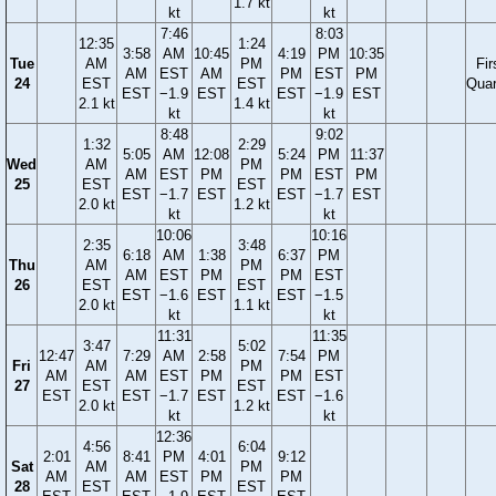
1.7 kt
kt
kt
7:46
8:03
12:35
1:24
3:58
AM
10:45
4:19
PM
10:35
Tue
AM
PM
Fir
AM
EST
AM
PM
EST
PM
24
EST
EST
Quar
EST
−1.9
EST
EST
−1.9
EST
2.1 kt
1.4 kt
kt
kt
8:48
9:02
1:32
2:29
5:05
AM
12:08
5:24
PM
11:37
Wed
AM
PM
AM
EST
PM
PM
EST
PM
25
EST
EST
EST
−1.7
EST
EST
−1.7
EST
2.0 kt
1.2 kt
kt
kt
10:06
10:16
2:35
3:48
6:18
AM
1:38
6:37
PM
Thu
AM
PM
AM
EST
PM
PM
EST
26
EST
EST
EST
−1.6
EST
EST
−1.5
2.0 kt
1.1 kt
kt
kt
11:31
11:35
3:47
5:02
12:47
7:29
AM
2:58
7:54
PM
Fri
AM
PM
AM
AM
EST
PM
PM
EST
27
EST
EST
EST
EST
−1.7
EST
EST
−1.6
2.0 kt
1.2 kt
kt
kt
12:36
4:56
6:04
2:01
8:41
PM
4:01
9:12
Sat
AM
PM
AM
AM
EST
PM
PM
28
EST
EST