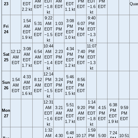
AM
EDT
AM
PM
EDT
PM
23
EDT
EDT
Quar
EDT
−1.8
EDT
EDT
−1.6
EDT
2.2 kt
1.1 kt
kt
kt
9:22
9:40
1:54
3:08
5:31
AM
1:03
6:07
PM
Fri
AM
PM
AM
EDT
PM
PM
EDT
24
EDT
EDT
EDT
−1.5
EDT
EDT
−1.3
1.9 kt
1.0 kt
kt
kt
10:44
11:07
3:08
4:34
12:12
6:54
AM
2:23
7:40
PM
Sat
AM
PM
AM
AM
EDT
PM
PM
EDT
25
EDT
EDT
EDT
EDT
−1.4
EDT
EDT
−1.3
1.7 kt
1.2 kt
kt
kt
12:14
4:33
5:46
1:54
8:12
PM
3:24
8:56
Sun
AM
PM
AM
AM
EDT
PM
PM
26
EDT
EDT
EDT
EDT
−1.5
EDT
EDT
1.6 kt
1.5 kt
kt
12:31
1:14
5:51
6:38
AM
3:21
9:20
PM
4:15
9:59
Mon
AM
PM
EDT
AM
AM
EDT
PM
PM
27
EDT
EDT
−1.6
EDT
EDT
−1.8
EDT
EDT
1.7 kt
1.9 kt
kt
kt
1:32
1:59
6:48
7:24
AM
4:30
10:17
PM
5:00
10:51