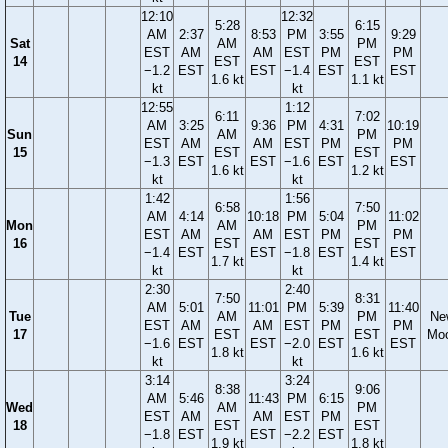
12:10
12:32
5:28
6:15
AM
2:37
8:53
PM
3:55
9:29
Sat
AM
PM
EST
AM
AM
EST
PM
PM
14
EST
EST
−1.2
EST
EST
−1.4
EST
EST
1.6 kt
1.1 kt
kt
kt
12:55
1:12
6:11
7:02
AM
3:25
9:36
PM
4:31
10:19
Sun
AM
PM
EST
AM
AM
EST
PM
PM
15
EST
EST
−1.3
EST
EST
−1.6
EST
EST
1.6 kt
1.2 kt
kt
kt
1:42
1:56
6:58
7:50
AM
4:14
10:18
PM
5:04
11:02
Mon
AM
PM
EST
AM
AM
EST
PM
PM
16
EST
EST
−1.4
EST
EST
−1.8
EST
EST
1.7 kt
1.4 kt
kt
kt
2:30
2:40
7:50
8:31
AM
5:01
11:01
PM
5:39
11:40
Tue
AM
PM
Ne
EST
AM
AM
EST
PM
PM
17
EST
EST
Mo
−1.6
EST
EST
−2.0
EST
EST
1.8 kt
1.6 kt
kt
kt
3:14
3:24
8:38
9:06
AM
5:46
11:43
PM
6:15
Wed
AM
PM
EST
AM
AM
EST
PM
18
EST
EST
−1.8
EST
EST
−2.2
EST
1.9 kt
1.8 kt