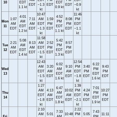
10
EDT
EDT
EDT
−1.3
EDT
EDT
−0.9
1.1 kt
0.9 kt
kt
kt
10:47
11:46
4:01
4:52
1:07
7:11
AM
1:59
8:08
PM
Mon
AM
PM
AM
AM
EDT
PM
PM
EDT
11
EDT
EDT
EDT
EDT
−1.3
EDT
EDT
−1.1
1.2 kt
1.1 kt
kt
kt
11:58
5:08
5:42
2:21
8:13
AM
2:52
8:57
Tue
AM
PM
AM
AM
EDT
PM
PM
12
EDT
EDT
EDT
EDT
−1.5
EDT
EDT
1.4 kt
1.3 kt
kt
12:43
12:54
6:02
6:22
AM
3:20
9:10
PM
3:40
9:43
Wed
AM
PM
EDT
AM
AM
EDT
PM
PM
13
EDT
EDT
−1.5
EDT
EDT
−1.8
EDT
EDT
1.6 kt
1.6 kt
kt
kt
1:27
1:39
6:47
7:01
AM
4:13
10:02
PM
4:24
10:27
Thu
AM
PM
EDT
AM
AM
EDT
PM
PM
14
EDT
EDT
−1.8
EDT
EDT
−2.1
EDT
EDT
1.8 kt
1.9 kt
kt
kt
2:10
2:22
7:33
7:43
AM
5:01
10:48
PM
5:05
11:11
Fri
AM
PM