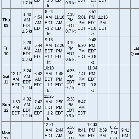
EDT
−1.3
EDT
EDT
−1.3
EDT
1.7 kt
0.9 kt
kt
kt
8:24
8:51
1:40
2:18
4:54
AM
11:18
5:01
PM
11:13
Thu
AM
PM
AM
EDT
AM
PM
EDT
PM
09
EDT
EDT
EDT
−1.2
EDT
EDT
−1.0
EDT
1.5 kt
0.7 kt
kt
kt
9:13
9:48
2:28
3:19
5:44
AM
12:26
6:20
PM
Fri
AM
PM
La
AM
EDT
PM
PM
EDT
10
EDT
EDT
Quar
EDT
−1.1
EDT
EDT
−0.8
1.3 kt
0.6 kt
kt
kt
10:10
11:04
3:24
4:35
12:12
6:42
AM
1:48
7:41
PM
Sat
AM
PM
AM
AM
EDT
PM
PM
EDT
11
EDT
EDT
EDT
EDT
−1.1
EDT
EDT
−0.8
1.2 kt
0.7 kt
kt
kt
11:25
4:32
5:38
1:30
7:42
AM
2:50
8:47
Sun
AM
PM
AM
AM
EDT
PM
PM
12
EDT
EDT
EDT
EDT
−1.2
EDT
EDT
1.2 kt
0.9 kt
kt
12:21
12:33
5:36
6:21
AM
2:44
8:41
PM
3:39
9:41
Mon
AM
PM
EDT
AM
AM
EDT
PM
PM
13
EDT
EDT