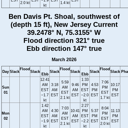
EST
EST
−1.9
EST
EST
2.0 kt
1.4 kt
kt
Ben Davis Pt. Shoal, southwest of
(depth 15 ft), New Jersey Current
39.2478° N, 75.3155° W
Flood direction 321° true
Ebb direction 147° true
March 2026
Flood
Flood
Flood
Day
Slack
Slack
Slack
Slack
Slack
Slack
Pha
Ebb
Ebb
12:41
1:33
5:59
7:06
AM
3:18
9:46
PM
4:53
10:17
Sun
AM
PM
EST
AM
AM
EST
PM
PM
01
EST
EST
−1.7
EST
EST
−2.0
EST
EST
2.1 kt
1.7 kt
kt
kt
1:42
2:27
7:03
8:04
AM
4:30
10:41
PM
5:37
11:13
Mon
AM
PM
EST
AM
AM
EST
PM
PM
02
EST
EST
−1.9
EST
EST
−2.2
EST
EST
2.1 kt
2.0 kt
kt
kt