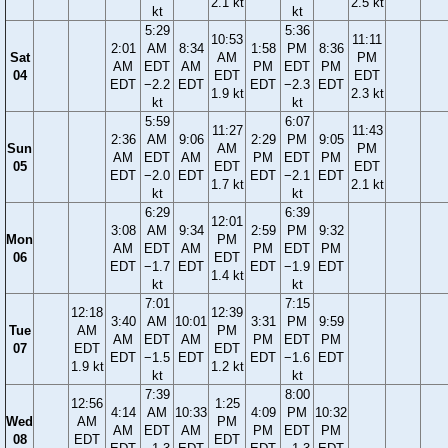
2.1 kt
2.5 kt
kt
kt
5:29
5:36
10:53
11:11
2:01
AM
8:34
1:58
PM
8:36
Sat
AM
PM
AM
EDT
AM
PM
EDT
PM
04
EDT
EDT
EDT
−2.2
EDT
EDT
−2.3
EDT
1.9 kt
2.3 kt
kt
kt
5:59
6:07
11:27
11:43
2:36
AM
9:06
2:29
PM
9:05
Sun
AM
PM
AM
EDT
AM
PM
EDT
PM
05
EDT
EDT
EDT
−2.0
EDT
EDT
−2.1
EDT
1.7 kt
2.1 kt
kt
kt
6:29
6:39
12:01
3:08
AM
9:34
2:59
PM
9:32
Mon
PM
AM
EDT
AM
PM
EDT
PM
06
EDT
EDT
−1.7
EDT
EDT
−1.9
EDT
1.4 kt
kt
kt
7:01
7:15
12:18
12:39
3:40
AM
10:01
3:31
PM
9:59
Tue
AM
PM
AM
EDT
AM
PM
EDT
PM
07
EDT
EDT
EDT
−1.5
EDT
EDT
−1.6
EDT
1.9 kt
1.2 kt
kt
kt
7:39
8:00
12:56
1:25
4:14
AM
10:33
4:09
PM
10:32
Wed
AM
PM
AM
EDT
AM
PM
EDT
PM
08
EDT
EDT