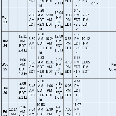
EDT
−2.5
EDT
EDT
−2.5
EDT
2.1 kt
2.4 kt
kt
kt
6:28
6:45
12:04
2:50
AM
9:30
3:08
PM
9:27
Mon
PM
AM
EDT
AM
PM
EDT
PM
23
EDT
EDT
−2.3
EDT
EDT
−2.3
EDT
1.9 kt
kt
kt
7:20
7:38
12:11
12:59
3:39
AM
10:24
3:53
PM
10:12
Tue
AM
PM
AM
EDT
AM
PM
EDT
PM
24
EDT
EDT
EDT
−2.1
EDT
EDT
−2.0
EDT
2.4 kt
1.5 kt
kt
kt
8:23
8:37
1:06
2:03
4:36
AM
11:31
4:48
PM
11:05
Wed
AM
PM
Fir
AM
EDT
AM
PM
EDT
PM
25
EDT
EDT
Quar
EDT
−1.9
EDT
EDT
−1.7
EDT
2.3 kt
1.2 kt
kt
kt
9:30
9:44
2:08
3:15
5:45
AM
1:06
6:05
PM
Thu
AM
PM
AM
EDT
PM
PM
EDT
26
EDT
EDT
EDT
−1.6
EDT
EDT
−1.5
2.1 kt
1.0 kt
kt
kt
10:53
11:07
3:16
4:42
12:14
7:04
AM
2:39
7:35
PM
Fri
AM
PM
AM
AM
EDT
PM
PM
EDT