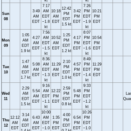
kt
kt
7:17
7:26
12:42
3:49
AM
10:18
3:42
PM
10:21
Sun
PM
AM
EDT
AM
PM
EDT
PM
08
EDT
EDT
−1.8
EDT
EDT
−1.9
EDT
1.5 kt
kt
kt
7:56
8:07
1:05
1:25
4:27
AM
10:52
4:17
PM
10:54
Mon
AM
PM
AM
EDT
AM
PM
EDT
PM
09
EDT
EDT
EDT
−1.5
EDT
EDT
−1.6
EDT
1.9 kt
1.2 kt
kt
kt
8:36
8:49
1:47
2:10
5:08
AM
11:29
4:57
PM
11:29
Tue
AM
PM
AM
EDT
AM
PM
EDT
PM
10
EDT
EDT
EDT
−1.3
EDT
EDT
−1.4
EDT
1.7 kt
1.0 kt
kt
kt
9:16
9:33
2:29
2:59
5:54
AM
12:22
5:48
PM
Wed
AM
PM
La
AM
EDT
PM
PM
EDT
11
EDT
EDT
Quar
EDT
−1.1
EDT
EDT
−1.2
1.5 kt
0.8 kt
kt
kt
10:00
10:26
3:14
4:00
12:12
6:43
AM
1:35
6:54
PM
Thu
AM
PM
AM
AM
EDT
PM
PM
EDT
12
EDT
EDT
EDT
EDT
−1.0
EDT
EDT
−1.0
1.4 kt
0.7 kt