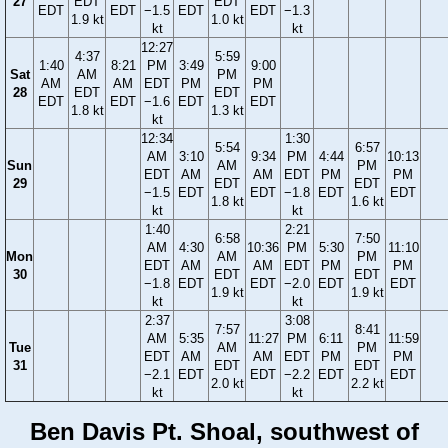
27
EDT
EDT
EDT
EDT
−1.5
EDT
EDT
−1.3
1.9 kt
1.0 kt
kt
kt
12:27
4:37
5:59
1:40
8:21
PM
3:49
9:00
Sat
AM
PM
AM
AM
EDT
PM
PM
28
EDT
EDT
EDT
EDT
−1.6
EDT
EDT
1.8 kt
1.3 kt
kt
12:34
1:30
5:54
6:57
AM
3:10
9:34
PM
4:44
10:13
Sun
AM
PM
EDT
AM
AM
EDT
PM
PM
29
EDT
EDT
−1.5
EDT
EDT
−1.8
EDT
EDT
1.8 kt
1.6 kt
kt
kt
1:40
2:21
6:58
7:50
AM
4:30
10:36
PM
5:30
11:10
Mon
AM
PM
EDT
AM
AM
EDT
PM
PM
30
EDT
EDT
−1.8
EDT
EDT
−2.0
EDT
EDT
1.9 kt
1.9 kt
kt
kt
2:37
3:08
7:57
8:41
AM
5:35
11:27
PM
6:11
11:59
Tue
AM
PM
EDT
AM
AM
EDT
PM
PM
31
EDT
EDT
−2.1
EDT
EDT
−2.2
EDT
EDT
2.0 kt
2.2 kt
kt
kt
Ben Davis Pt. Shoal, southwest of