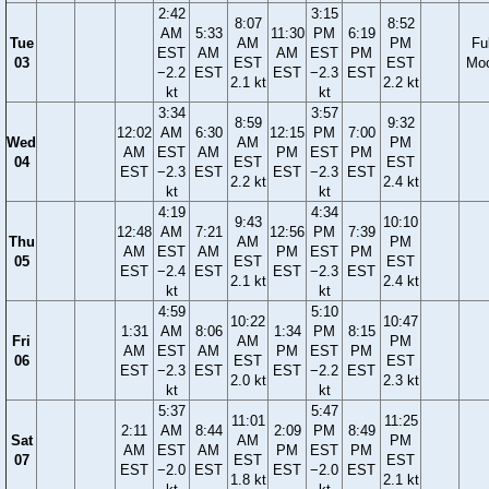
2:42
3:15
8:07
8:52
AM
5:33
11:30
PM
6:19
Tue
AM
PM
Ful
EST
AM
AM
EST
PM
03
EST
EST
Mo
−2.2
EST
EST
−2.3
EST
2.1 kt
2.2 kt
kt
kt
3:34
3:57
8:59
9:32
12:02
AM
6:30
12:15
PM
7:00
Wed
AM
PM
AM
EST
AM
PM
EST
PM
04
EST
EST
EST
−2.3
EST
EST
−2.3
EST
2.2 kt
2.4 kt
kt
kt
4:19
4:34
9:43
10:10
12:48
AM
7:21
12:56
PM
7:39
Thu
AM
PM
AM
EST
AM
PM
EST
PM
05
EST
EST
EST
−2.4
EST
EST
−2.3
EST
2.1 kt
2.4 kt
kt
kt
4:59
5:10
10:22
10:47
1:31
AM
8:06
1:34
PM
8:15
Fri
AM
PM
AM
EST
AM
PM
EST
PM
06
EST
EST
EST
−2.3
EST
EST
−2.2
EST
2.0 kt
2.3 kt
kt
kt
5:37
5:47
11:01
11:25
2:11
AM
8:44
2:09
PM
8:49
Sat
AM
PM
AM
EST
AM
PM
EST
PM
07
EST
EST
EST
−2.0
EST
EST
−2.0
EST
1.8 kt
2.1 kt