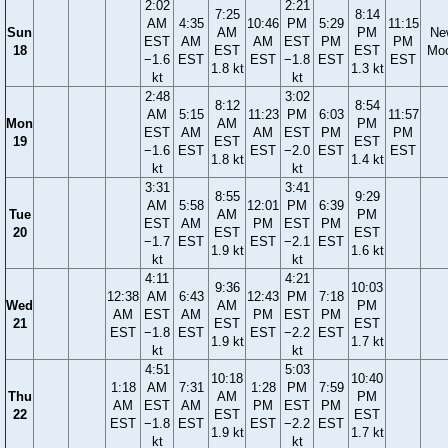
2:02
2:21
7:25
8:14
AM
4:35
10:46
PM
5:29
11:15
Sun
AM
PM
Ne
EST
AM
AM
EST
PM
PM
18
EST
EST
Mo
−1.6
EST
EST
−1.8
EST
EST
1.8 kt
1.3 kt
kt
kt
2:48
3:02
8:12
8:54
AM
5:15
11:23
PM
6:03
11:57
Mon
AM
PM
EST
AM
AM
EST
PM
PM
19
EST
EST
−1.6
EST
EST
−2.0
EST
EST
1.8 kt
1.4 kt
kt
kt
3:31
3:41
8:55
9:29
AM
5:58
12:01
PM
6:39
Tue
AM
PM
EST
AM
PM
EST
PM
20
EST
EST
−1.7
EST
EST
−2.1
EST
1.9 kt
1.6 kt
kt
kt
4:11
4:21
9:36
10:03
12:38
AM
6:43
12:43
PM
7:18
Wed
AM
PM
AM
EST
AM
PM
EST
PM
21
EST
EST
EST
−1.8
EST
EST
−2.2
EST
1.9 kt
1.7 kt
kt
kt
4:51
5:03
10:18
10:40
1:18
AM
7:31
1:28
PM
7:59
Thu
AM
PM
AM
EST
AM
PM
EST
PM
22
EST
EST
EST
−1.8
EST
EST
−2.2
EST
1.9 kt
1.7 kt
kt
kt