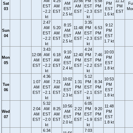
AM
4:25
10:56
PM
5:58
11:12
Sat
AM
PM
Ful
EST
AM
AM
EST
PM
PM
03
EST
EST
Mo
−2.2
EST
EST
−2.3
EST
EST
2.5 kt
1.6 kt
kt
kt
2:47
3:35
8:15
9:12
AM
5:20
11:48
PM
6:53
Sun
AM
PM
EST
AM
AM
EST
PM
04
EST
EST
−2.2
EST
EST
−2.3
EST
2.5 kt
1.7 kt
kt
kt
3:43
4:24
9:10
10:03
12:08
AM
6:18
12:40
PM
7:46
Mon
AM
PM
AM
EST
AM
PM
EST
PM
05
EST
EST
EST
−2.2
EST
EST
−2.2
EST
2.4 kt
1.8 kt
kt
kt
4:36
5:12
10:02
10:53
1:07
AM
7:21
1:31
PM
8:34
Tue
AM
PM
AM
EST
AM
PM
EST
PM
06
EST
EST
EST
−2.1
EST
EST
−2.1
EST
2.3 kt
1.8 kt
kt
kt
5:32
6:05
10:56
11:48
2:04
AM
8:25
2:22
PM
9:20
Wed
AM
PM
AM
EST
AM
PM
EST
PM
07
EST
EST
EST
−2.0
EST
EST
−1.9
EST
2.0 kt
1.8 kt
kt
kt
6:34
7:03