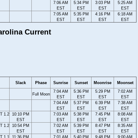
7:06 AM
5:34 PM
3:03 PM
5:25 AM
EST
EST
EST
EST
7:05 AM
5:35 PM
4:16 PM
6:18 AM
EST
EST
EST
EST
Carolina Current
Slack
Phase
Sunrise
Sunset
Moonrise
Moonset
7:04 AM
5:36 PM
5:29 PM
7:02 AM
Full Moon
EST
EST
EST
EST
7:04 AM
5:37 PM
6:39 PM
7:38 AM
EST
EST
EST
EST
T 1.2
10:10 PM
7:03 AM
5:38 PM
7:45 PM
8:08 AM
EST
EST
EST
EST
EST
T 1.2
10:54 PM
7:02 AM
5:39 PM
8:47 PM
8:35 AM
EST
EST
EST
EST
EST
T 1.1
11:36 PM
7:01 AM
5:40 PM
9:48 PM
9:00 AM