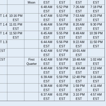
Moon
EST
EST
EST
EST
6:48 AM
5:52 PM
7:26 AM
7:18 PM
EST
EST
EST
EST
T 1.4
10:16 PM
6:47 AM
5:53 PM
7:53 AM
8:23 PM
EST
EST
EST
EST
EST
T 1.4
11:01 PM
6:46 AM
5:54 PM
8:20 AM
9:30 PM
EST
EST
EST
EST
EST
T 1.4
11:50 PM
6:45 AM
5:55 PM
8:49 AM
10:39 PM
EST
EST
EST
EST
EST
T 1.3
6:44 AM
5:56 PM
9:22 AM
11:50 PM
EST
EST
EST
EST
 EST
6:42 AM
5:57 PM
10:01 AM
EST
EST
EST
 EST
First
6:42 AM
5:58 PM
10:48 AM
1:02 AM
Quarter
EST
EST
EST
EST
6:40 AM
5:59 PM
11:44 AM
2:12 AM
EST
EST
EST
EST
6:39 AM
5:59 PM
12:48 PM
3:16 AM
EST
EST
EST
EST
6:38 AM
6:00 PM
1:59 PM
4:11 AM
EST
EST
EST
EST
6:37 AM
6:01 PM
3:10 PM
4:57 AM
EST
EST
EST
EST