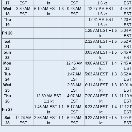
17
EST
kt
EST
−1.6 kt
EST
Wed
3:39 AM
6:19 AM EST 1.3
9:23 AM
12:27 PM EST
4:08 
18
EST
kt
EST
−1.6 kt
EST
Thu
12:41 AM EST
4:20 
19
−1.6 kt
EST
1:25 AM EST −1.6
5:04 
Fri 20
kt
EST
Sat
2:12 AM EST −1.6
5:52 
21
kt
EST
Sun
3:03 AM EST −1.5
6:45 
22
kt
EST
Mon
12:45 AM
4:00 AM EST −1.4
7:45 
23
EST
kt
EST
Tue
1:47 AM
5:03 AM EST −1.3
8:52 
24
EST
kt
EST
Wed
2:55 AM
6:11 AM EST −1.3
10:01 
25
EST
kt
EST
Thu
12:39 AM EST
4:07 AM
7:20 AM EST −1.3
11:10 
26
1.1 kt
EST
kt
EST
1:45 AM EST 1.1
5:17 AM
8:23 AM EST −1.4
12:12 
Fri 27
kt
EST
kt
EST
Sat
12:24 AM
2:56 AM EST 1.1
6:20 AM
9:22 AM EST −1.5
1:09 
28
EST
kt
EST
kt
EST