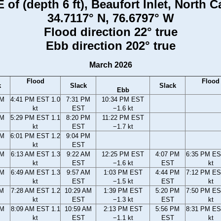
 of (depth 6 ft), Beaufort Inlet, North 
34.7117° N, 76.6797° W
Flood direction 22° true
Ebb direction 202° true
March 2026
Flood
Flood
k
Slack
Slack
Ebb
PM
4:41 PM EST 1.0
7:31 PM
10:34 PM EST
kt
EST
−1.6 kt
PM
5:29 PM EST 1.1
8:20 PM
11:22 PM EST
kt
EST
−1.7 kt
PM
6:01 PM EST 1.2
9:04 PM
kt
EST
AM
6:13 AM EST 1.3
9:22 AM
12:25 PM EST
4:07 PM
6:35 PM ES
kt
EST
−1.6 kt
EST
kt
AM
6:49 AM EST 1.3
9:57 AM
1:03 PM EST
4:44 PM
7:12 PM ES
kt
EST
−1.5 kt
EST
kt
AM
7:28 AM EST 1.2
10:29 AM
1:39 PM EST
5:20 PM
7:50 PM ES
kt
EST
−1.3 kt
EST
kt
AM
8:09 AM EST 1.1
10:59 AM
2:13 PM EST
5:56 PM
8:31 PM ES
kt
EST
−1.1 kt
EST
kt