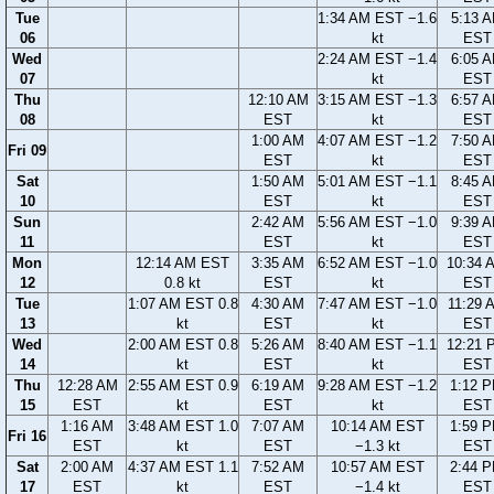
Tue
1:34 AM EST −1.6
5:13 
06
kt
EST
Wed
2:24 AM EST −1.4
6:05 
07
kt
EST
Thu
12:10 AM
3:15 AM EST −1.3
6:57 
08
EST
kt
EST
1:00 AM
4:07 AM EST −1.2
7:50 
Fri 09
EST
kt
EST
Sat
1:50 AM
5:01 AM EST −1.1
8:45 
10
EST
kt
EST
Sun
2:42 AM
5:56 AM EST −1.0
9:39 
11
EST
kt
EST
Mon
12:14 AM EST
3:35 AM
6:52 AM EST −1.0
10:34 
12
0.8 kt
EST
kt
EST
Tue
1:07 AM EST 0.8
4:30 AM
7:47 AM EST −1.0
11:29 
13
kt
EST
kt
EST
Wed
2:00 AM EST 0.8
5:26 AM
8:40 AM EST −1.1
12:21 
14
kt
EST
kt
EST
Thu
12:28 AM
2:55 AM EST 0.9
6:19 AM
9:28 AM EST −1.2
1:12 
15
EST
kt
EST
kt
EST
1:16 AM
3:48 AM EST 1.0
7:07 AM
10:14 AM EST
1:59 
Fri 16
EST
kt
EST
−1.3 kt
EST
Sat
2:00 AM
4:37 AM EST 1.1
7:52 AM
10:57 AM EST
2:44 
17
EST
kt
EST
−1.4 kt
EST