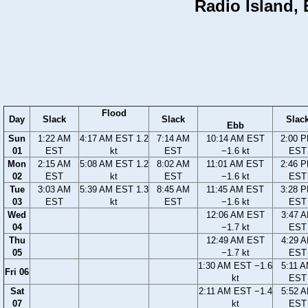
Radio Island, E
Flood
Day
Slack
Slack
Slac
Ebb
Sun
1:22 AM
4:17 AM EST 1.2
7:14 AM
10:14 AM EST
2:00 
01
EST
kt
EST
−1.6 kt
EST
Mon
2:15 AM
5:08 AM EST 1.2
8:02 AM
11:01 AM EST
2:46 
02
EST
kt
EST
−1.6 kt
EST
Tue
3:03 AM
5:39 AM EST 1.3
8:45 AM
11:45 AM EST
3:28 
03
EST
kt
EST
−1.6 kt
EST
Wed
12:06 AM EST
3:47 
04
−1.7 kt
EST
Thu
12:49 AM EST
4:29 
05
−1.7 kt
EST
1:30 AM EST −1.6
5:11 
Fri 06
kt
EST
Sat
2:11 AM EST −1.4
5:52 
07
kt
EST