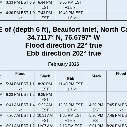
PM
3:33 PM EST 0.9
6:44 PM
9:55 PM EST
kt
EST
−1.5 kt
PM
4:36 PM EST 1.0
7:43 PM
10:49 PM EST
kt
EST
−1.6 kt
 of (depth 6 ft), Beaufort Inlet, North 
34.7117° N, 76.6797° W
Flood direction 22° true
Ebb direction 202° true
February 2026
Flood
Flood
k
Slack
Slack
Ebb
PM
5:34 PM EST 1.1
8:36 PM
11:40 PM EST
kt
EST
−1.7 kt
PM
6:23 PM EST 1.2
9:25 PM
kt
EST
AM
6:41 AM EST 1.4
9:52 AM
12:53 PM EST
4:39 PM
7:05 PM ES
kt
EST
−1.7 kt
EST
kt
AM
7:20 AM EST 1.3
10:31 AM
1:35 PM EST
5:20 PM
7:45 PM ES
kt
EST
−1.6 kt
EST
kt
AM
8:01 AM EST 1.2
11:07 AM
2:15 PM EST
6:01 PM
8:26 PM ES