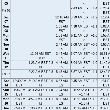
05
kt
EST
2:43 AM EST −1.4
6:24 
Fri 06
kt
EST
Sat
12:18 AM
3:29 AM EST −1.2
7:12 
07
EST
kt
EST
Sun
1:03 AM
4:18 AM EST −1.1
8:02 
08
EST
kt
EST
Mon
1:51 AM
5:11 AM EST −1.0
8:55 
09
EST
kt
EST
Tue
2:44 AM
6:08 AM EST −0.9
9:53 
10
EST
kt
EST
Wed
12:26 AM EST
3:44 AM
7:07 AM EST −0.9
10:51 
11
0.8 kt
EST
kt
EST
Thu
1:23 AM EST 0.8
4:46 AM
8:04 AM EST −1.0
11:49 
12
kt
EST
kt
EST
2:22 AM EST 0.8
5:45 AM
8:57 AM EST −1.1
12:42 
Fri 13
kt
EST
kt
EST
Sat
12:49 AM
3:19 AM EST 0.9
6:37 AM
9:45 AM EST −1.2
1:31 
14
EST
kt
EST
kt
EST
Sun
1:36 AM
4:11 AM EST 1.0
7:24 AM
10:29 AM EST
2:15 
15
EST
kt
EST
−1.4 kt
EST
Mon
2:18 AM
4:57 AM EST 1.1
8:06 AM
11:10 AM EST
2:55 
16
EST
kt
EST
−1.5 kt
EST
Tue
2:59 AM
5:38 AM EST 1.3
8:46 AM
11:49 AM EST
3:32 