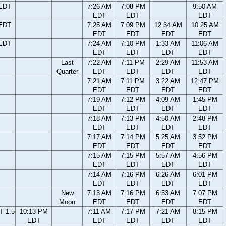
 EDT
7:26 AM
7:08 PM
9:50 AM
EDT
EDT
EDT
 EDT
7:25 AM
7:09 PM
12:34 AM
10:25 AM
EDT
EDT
EDT
EDT
 EDT
7:24 AM
7:10 PM
1:33 AM
11:06 AM
EDT
EDT
EDT
EDT
Last
7:22 AM
7:11 PM
2:29 AM
11:53 AM
Quarter
EDT
EDT
EDT
EDT
7:21 AM
7:11 PM
3:22 AM
12:47 PM
EDT
EDT
EDT
EDT
7:19 AM
7:12 PM
4:09 AM
1:45 PM
EDT
EDT
EDT
EDT
7:18 AM
7:13 PM
4:50 AM
2:48 PM
EDT
EDT
EDT
EDT
7:17 AM
7:14 PM
5:25 AM
3:52 PM
EDT
EDT
EDT
EDT
7:15 AM
7:15 PM
5:57 AM
4:56 PM
EDT
EDT
EDT
EDT
7:14 AM
7:16 PM
6:26 AM
6:01 PM
EDT
EDT
EDT
EDT
New
7:13 AM
7:16 PM
6:53 AM
7:07 PM
Moon
EDT
EDT
EDT
EDT
T 1.5
10:13 PM
7:11 AM
7:17 PM
7:21 AM
8:15 PM
EDT
EDT
EDT
EDT
EDT