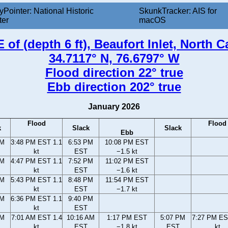
yPointer: National Historic
SkunkTracker: AIS for
ter
macOS
 of (depth 6 ft), Beaufort Inlet, North 
34.7117° N, 76.6797° W
Flood direction 22° true
Ebb direction 202° true
January 2026
Flood
Flood
k
Slack
Slack
Ebb
PM
3:48 PM EST 1.1
6:53 PM
10:08 PM EST
kt
EST
−1.5 kt
PM
4:47 PM EST 1.1
7:52 PM
11:02 PM EST
kt
EST
−1.6 kt
PM
5:43 PM EST 1.1
8:48 PM
11:54 PM EST
kt
EST
−1.7 kt
PM
6:36 PM EST 1.1
9:40 PM
kt
EST
AM
7:01 AM EST 1.4
10:16 AM
1:17 PM EST
5:07 PM
7:27 PM ES
kt
EST
−1.8 kt
EST
kt