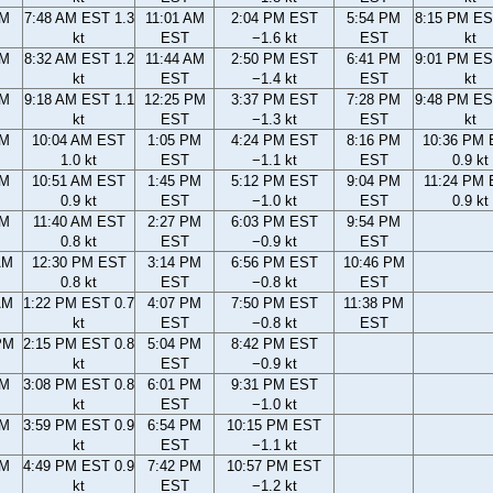
AM
7:48 AM EST 1.3
11:01 AM
2:04 PM EST
5:54 PM
8:15 PM ES
kt
EST
−1.6 kt
EST
kt
AM
8:32 AM EST 1.2
11:44 AM
2:50 PM EST
6:41 PM
9:01 PM ES
kt
EST
−1.4 kt
EST
kt
AM
9:18 AM EST 1.1
12:25 PM
3:37 PM EST
7:28 PM
9:48 PM ES
kt
EST
−1.3 kt
EST
kt
AM
10:04 AM EST
1:05 PM
4:24 PM EST
8:16 PM
10:36 PM
1.0 kt
EST
−1.1 kt
EST
0.9 kt
AM
10:51 AM EST
1:45 PM
5:12 PM EST
9:04 PM
11:24 PM
0.9 kt
EST
−1.0 kt
EST
0.9 kt
AM
11:40 AM EST
2:27 PM
6:03 PM EST
9:54 PM
0.8 kt
EST
−0.9 kt
EST
AM
12:30 PM EST
3:14 PM
6:56 PM EST
10:46 PM
0.8 kt
EST
−0.8 kt
EST
AM
1:22 PM EST 0.7
4:07 PM
7:50 PM EST
11:38 PM
kt
EST
−0.8 kt
EST
PM
2:15 PM EST 0.8
5:04 PM
8:42 PM EST
kt
EST
−0.9 kt
PM
3:08 PM EST 0.8
6:01 PM
9:31 PM EST
kt
EST
−1.0 kt
PM
3:59 PM EST 0.9
6:54 PM
10:15 PM EST
kt
EST
−1.1 kt
PM
4:49 PM EST 0.9
7:42 PM
10:57 PM EST
kt
EST
−1.2 kt