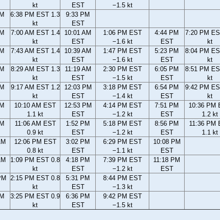
kt
EST
−1.5 kt
PM
6:38 PM EST 1.3
9:33 PM
kt
EST
AM
7:00 AM EST 1.4
10:01 AM
1:06 PM EST
4:44 PM
7:20 PM ES
kt
EST
−1.6 kt
EST
kt
AM
7:43 AM EST 1.4
10:39 AM
1:47 PM EST
5:23 PM
8:04 PM ES
kt
EST
−1.6 kt
EST
kt
AM
8:29 AM EST 1.3
11:19 AM
2:30 PM EST
6:05 PM
8:51 PM ES
kt
EST
−1.5 kt
EST
kt
AM
9:17 AM EST 1.2
12:03 PM
3:18 PM EST
6:54 PM
9:42 PM ES
kt
EST
−1.4 kt
EST
kt
AM
10:10 AM EST
12:53 PM
4:14 PM EST
7:51 PM
10:36 PM
1.1 kt
EST
−1.2 kt
EST
1.2 kt
AM
11:06 AM EST
1:52 PM
5:18 PM EST
8:56 PM
11:36 PM
0.9 kt
EST
−1.2 kt
EST
1.1 kt
AM
12:06 PM EST
3:02 PM
6:29 PM EST
10:08 PM
0.8 kt
EST
−1.1 kt
EST
AM
1:09 PM EST 0.8
4:18 PM
7:39 PM EST
11:18 PM
kt
EST
−1.2 kt
EST
PM
2:15 PM EST 0.8
5:31 PM
8:44 PM EST
kt
EST
−1.3 kt
PM
3:25 PM EST 0.9
6:36 PM
9:42 PM EST
kt
EST
−1.5 kt