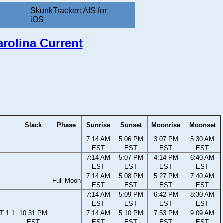
SkunkTracker: AIS for
iOS
Carolina Current
Slack
Phase
Sunrise
Sunset
Moonrise
Moonset
7:14 AM
5:06 PM
3:07 PM
5:30 AM
EST
EST
EST
EST
7:14 AM
5:07 PM
4:14 PM
6:40 AM
EST
EST
EST
EST
7:14 AM
5:08 PM
5:27 PM
7:40 AM
Full Moon
EST
EST
EST
EST
7:14 AM
5:09 PM
6:42 PM
8:30 AM
EST
EST
EST
EST
T 1.1
10:31 PM
7:14 AM
5:10 PM
7:53 PM
9:09 AM
EST
EST
EST
EST
EST