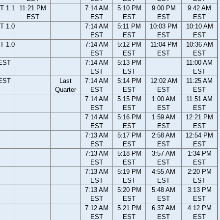
T 1.1
11:21 PM
7:14 AM
5:10 PM
9:00 PM
9:42 AM
EST
EST
EST
EST
EST
T 1.0
7:14 AM
5:11 PM
10:03 PM
10:10 AM
EST
EST
EST
EST
T 1.0
7:14 AM
5:12 PM
11:04 PM
10:36 AM
EST
EST
EST
EST
 EST
7:14 AM
5:13 PM
11:00 AM
EST
EST
EST
 EST
Last
7:14 AM
5:14 PM
12:02 AM
11:25 AM
Quarter
EST
EST
EST
EST
7:14 AM
5:15 PM
1:00 AM
11:51 AM
EST
EST
EST
EST
7:14 AM
5:16 PM
1:59 AM
12:21 PM
EST
EST
EST
EST
7:13 AM
5:17 PM
2:58 AM
12:54 PM
EST
EST
EST
EST
7:13 AM
5:18 PM
3:57 AM
1:34 PM
EST
EST
EST
EST
7:13 AM
5:19 PM
4:55 AM
2:20 PM
EST
EST
EST
EST
7:13 AM
5:20 PM
5:48 AM
3:13 PM
EST
EST
EST
EST
7:12 AM
5:21 PM
6:37 AM
4:12 PM
EST
EST
EST
EST