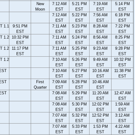
New
7:12 AM
5:21 PM
7:19 AM
5:14 PM
Moon
EST
EST
EST
EST
7:12 AM
5:22 PM
7:56 AM
6:18 PM
EST
EST
EST
EST
T 1.1
9:51 PM
7:11 AM
5:23 PM
8:28 AM
7:22 PM
EST
EST
EST
EST
EST
T 1.2
10:32 PM
7:11 AM
5:24 PM
8:56 AM
8:25 PM
EST
EST
EST
EST
EST
T 1.2
11:17 PM
7:11 AM
5:25 PM
9:23 AM
9:28 PM
EST
EST
EST
EST
EST
T 1.2
7:10 AM
5:26 PM
9:49 AM
10:32 PM
EST
EST
EST
EST
 EST
7:10 AM
5:27 PM
10:16 AM
11:38 PM
EST
EST
EST
EST
 EST
First
7:09 AM
5:28 PM
10:46 AM
Quarter
EST
EST
EST
 EST
7:08 AM
5:29 PM
11:20 AM
12:47 AM
EST
EST
EST
EST
7:08 AM
5:30 PM
12:02 PM
1:59 AM
EST
EST
EST
EST
7:07 AM
5:32 PM
12:52 PM
3:12 AM
EST
EST
EST
EST
7:07 AM
5:33 PM
1:53 PM
4:22 AM
EST
EST
EST
EST