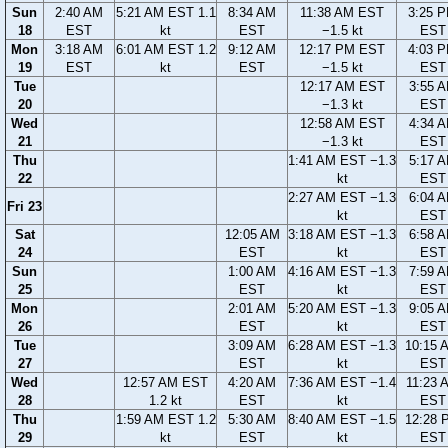
Sun
2:40 AM
5:21 AM EST 1.1
8:34 AM
11:38 AM EST
3:25 
18
EST
kt
EST
−1.5 kt
EST
Mon
3:18 AM
6:01 AM EST 1.2
9:12 AM
12:17 PM EST
4:03 
19
EST
kt
EST
−1.5 kt
EST
Tue
12:17 AM EST
3:55 
20
−1.3 kt
EST
Wed
12:58 AM EST
4:34 
21
−1.3 kt
EST
Thu
1:41 AM EST −1.3
5:17 
22
kt
EST
2:27 AM EST −1.3
6:04 
Fri 23
kt
EST
Sat
12:05 AM
3:18 AM EST −1.3
6:58 
24
EST
kt
EST
Sun
1:00 AM
4:16 AM EST −1.3
7:59 
25
EST
kt
EST
Mon
2:01 AM
5:20 AM EST −1.3
9:05 
26
EST
kt
EST
Tue
3:09 AM
6:28 AM EST −1.3
10:15 
27
EST
kt
EST
Wed
12:57 AM EST
4:20 AM
7:36 AM EST −1.4
11:23 
28
1.2 kt
EST
kt
EST
Thu
1:59 AM EST 1.2
5:30 AM
8:40 AM EST −1.5
12:28 
29
kt
EST
kt
EST