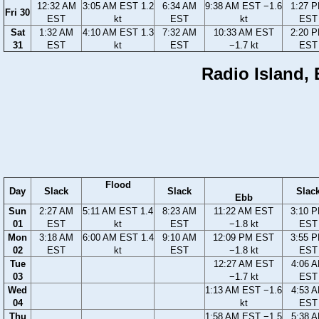
12:32 AM
3:05 AM EST 1.2
6:34 AM
9:38 AM EST −1.6
1:27 
Fri 30
EST
kt
EST
kt
EST
Sat
1:32 AM
4:10 AM EST 1.3
7:32 AM
10:33 AM EST
2:20 
31
EST
kt
EST
−1.7 kt
EST
Radio Island, E
Flood
Day
Slack
Slack
Slac
Ebb
Sun
2:27 AM
5:11 AM EST 1.4
8:23 AM
11:22 AM EST
3:10 
01
EST
kt
EST
−1.8 kt
EST
Mon
3:18 AM
6:00 AM EST 1.4
9:10 AM
12:09 PM EST
3:55 
02
EST
kt
EST
−1.8 kt
EST
Tue
12:27 AM EST
4:06 
03
−1.7 kt
EST
Wed
1:13 AM EST −1.6
4:53 
04
kt
EST
Thu
1:58 AM EST −1.5
5:38 