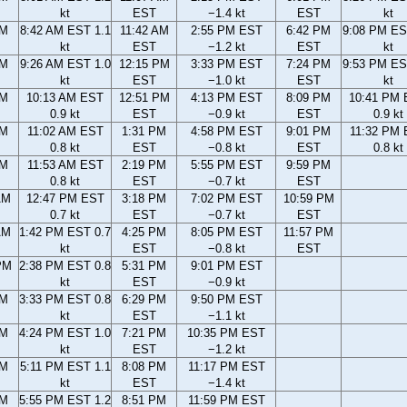
kt
EST
−1.4 kt
EST
kt
AM
8:42 AM EST 1.1
11:42 AM
2:55 PM EST
6:42 PM
9:08 PM ES
kt
EST
−1.2 kt
EST
kt
AM
9:26 AM EST 1.0
12:15 PM
3:33 PM EST
7:24 PM
9:53 PM ES
kt
EST
−1.0 kt
EST
kt
AM
10:13 AM EST
12:51 PM
4:13 PM EST
8:09 PM
10:41 PM
0.9 kt
EST
−0.9 kt
EST
0.9 kt
AM
11:02 AM EST
1:31 PM
4:58 PM EST
9:01 PM
11:32 PM
0.8 kt
EST
−0.8 kt
EST
0.8 kt
AM
11:53 AM EST
2:19 PM
5:55 PM EST
9:59 PM
0.8 kt
EST
−0.7 kt
EST
AM
12:47 PM EST
3:18 PM
7:02 PM EST
10:59 PM
0.7 kt
EST
−0.7 kt
EST
AM
1:42 PM EST 0.7
4:25 PM
8:05 PM EST
11:57 PM
kt
EST
−0.8 kt
EST
PM
2:38 PM EST 0.8
5:31 PM
9:01 PM EST
kt
EST
−0.9 kt
PM
3:33 PM EST 0.8
6:29 PM
9:50 PM EST
kt
EST
−1.1 kt
PM
4:24 PM EST 1.0
7:21 PM
10:35 PM EST
kt
EST
−1.2 kt
PM
5:11 PM EST 1.1
8:08 PM
11:17 PM EST
kt
EST
−1.4 kt
PM
5:55 PM EST 1.2
8:51 PM
11:59 PM EST