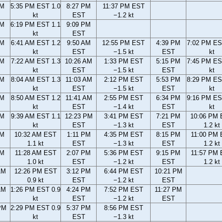
PM
5:35 PM EST 1.0
8:27 PM
11:37 PM EST
kt
EST
−1.2 kt
PM
6:19 PM EST 1.1
9:09 PM
kt
EST
AM
6:41 AM EST 1.2
9:50 AM
12:55 PM EST
4:39 PM
7:02 PM ES
kt
EST
−1.5 kt
EST
kt
AM
7:22 AM EST 1.3
10:26 AM
1:33 PM EST
5:15 PM
7:45 PM ES
kt
EST
−1.5 kt
EST
kt
AM
8:04 AM EST 1.3
11:03 AM
2:12 PM EST
5:53 PM
8:29 PM ES
kt
EST
−1.5 kt
EST
kt
AM
8:50 AM EST 1.2
11:41 AM
2:55 PM EST
6:34 PM
9:16 PM ES
kt
EST
−1.4 kt
EST
kt
AM
9:39 AM EST 1.1
12:23 PM
3:41 PM EST
7:21 PM
10:06 PM
kt
EST
−1.3 kt
EST
1.2 kt
AM
10:32 AM EST
1:11 PM
4:35 PM EST
8:15 PM
11:00 PM
1.1 kt
EST
−1.3 kt
EST
1.2 kt
AM
11:28 AM EST
2:07 PM
5:36 PM EST
9:15 PM
11:57 PM
1.0 kt
EST
−1.2 kt
EST
1.2 kt
AM
12:26 PM EST
3:12 PM
6:44 PM EST
10:21 PM
0.9 kt
EST
−1.2 kt
EST
AM
1:26 PM EST 0.9
4:24 PM
7:52 PM EST
11:27 PM
kt
EST
−1.2 kt
EST
PM
2:29 PM EST 0.9
5:37 PM
8:56 PM EST
kt
EST
−1.3 kt