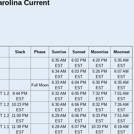
Carolina Current
Slack
Phase
Sunrise
Sunset
Moonrise
Moonset
6:35 AM
6:02 PM
4:20 PM
5:35 AM
EST
EST
EST
EST
6:34 AM
6:03 PM
5:26 PM
6:07 AM
EST
EST
EST
EST
6:33 AM
6:04 PM
6:30 PM
6:35 AM
Full Moon
EST
EST
EST
EST
T 1.2
9:44 PM
6:32 AM
6:05 PM
7:32 PM
7:01 AM
EST
EST
EST
EST
EST
T 1.2
10:23 PM
6:30 AM
6:06 PM
8:32 PM
7:26 AM
EST
EST
EST
EST
EST
T 1.2
11:00 PM
6:29 AM
6:06 PM
9:33 PM
7:51 AM
EST
EST
EST
EST
EST
T 1.1
11:38 PM
6:28 AM
6:07 PM
10:33 PM
8:19 AM
EST
EST
EST
EST
EST