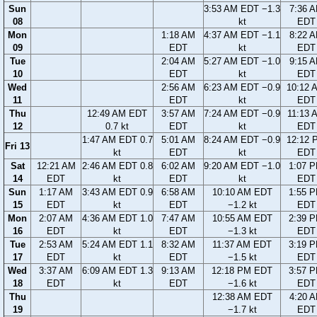
Sun
3:53 AM EDT −1.3
7:36 
08
kt
EDT
Mon
1:18 AM
4:37 AM EDT −1.1
8:22 
09
EDT
kt
EDT
Tue
2:04 AM
5:27 AM EDT −1.0
9:15 
10
EDT
kt
EDT
Wed
2:56 AM
6:23 AM EDT −0.9
10:12 
11
EDT
kt
EDT
Thu
12:49 AM EDT
3:57 AM
7:24 AM EDT −0.9
11:13 
12
0.7 kt
EDT
kt
EDT
1:47 AM EDT 0.7
5:01 AM
8:24 AM EDT −0.9
12:12 
Fri 13
kt
EDT
kt
EDT
Sat
12:21 AM
2:46 AM EDT 0.8
6:02 AM
9:20 AM EDT −1.0
1:07 
14
EDT
kt
EDT
kt
EDT
Sun
1:17 AM
3:43 AM EDT 0.9
6:58 AM
10:10 AM EDT
1:55 
15
EDT
kt
EDT
−1.2 kt
EDT
Mon
2:07 AM
4:36 AM EDT 1.0
7:47 AM
10:55 AM EDT
2:39 
16
EDT
kt
EDT
−1.3 kt
EDT
Tue
2:53 AM
5:24 AM EDT 1.1
8:32 AM
11:37 AM EDT
3:19 
17
EDT
kt
EDT
−1.5 kt
EDT
Wed
3:37 AM
6:09 AM EDT 1.3
9:13 AM
12:18 PM EDT
3:57 
18
EDT
kt
EDT
−1.6 kt
EDT
Thu
12:38 AM EDT
4:20 
19
−1.7 kt
EDT