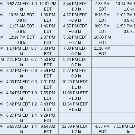
AM
9:52 AM EDT 1.0
12:31 PM
3:44 PM EDT
7:33 PM
10:14 PM
kt
EDT
−1.0 kt
EDT
1.0 kt
AM
10:38 AM EDT
1:06 PM
4:17 PM EDT
8:15 PM
11:02 PM
0.9 kt
EDT
−0.9 kt
EDT
0.9 kt
AM
11:27 AM EDT
1:46 PM
4:57 PM EDT
9:06 PM
11:53 PM
0.8 kt
EDT
−0.8 kt
EDT
0.8 kt
AM
12:19 PM EDT
2:37 PM
5:52 PM EDT
10:08 PM
0.8 kt
EDT
−0.7 kt
EDT
AM
1:14 PM EDT 0.7
3:38 PM
7:08 PM EDT
11:16 PM
kt
EDT
−0.7 kt
EDT
PM
2:11 PM EDT 0.7
4:50 PM
8:24 PM EDT
kt
EDT
−0.7 kt
PM
3:07 PM EDT 0.8
5:59 PM
9:27 PM EDT
kt
EDT
−0.9 kt
PM
4:03 PM EDT 0.9
7:01 PM
10:20 PM EDT
kt
EDT
−1.1 kt
PM
4:54 PM EDT 1.0
7:55 PM
11:08 PM EDT
kt
EDT
−1.3 kt
PM
5:42 PM EDT 1.2
8:43 PM
11:54 PM EDT
kt
EDT
−1.5 kt
PM
6:27 PM EDT 1.4
9:29 PM
kt
EDT
AM
6:53 AM EDT 1.4
9:54 AM
12:59 PM EDT
4:35 PM
7:11 PM ED
kt
EDT
−1.7 kt
EDT
kt