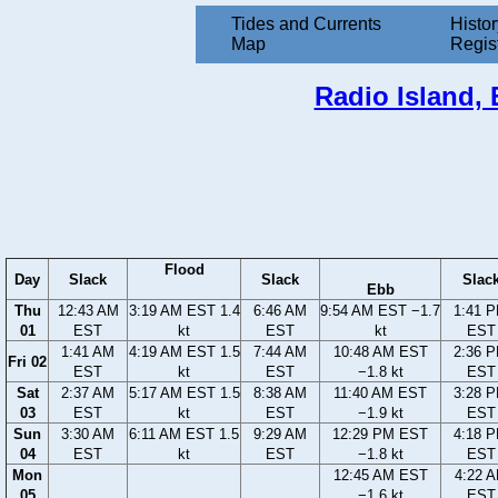
Tides and Currents
Histor
Map
Regis
Radio Island, E
Flood
Day
Slack
Slack
Slac
Ebb
Thu
12:43 AM
3:19 AM EST 1.4
6:46 AM
9:54 AM EST −1.7
1:41 
01
EST
kt
EST
kt
EST
1:41 AM
4:19 AM EST 1.5
7:44 AM
10:48 AM EST
2:36 
Fri 02
EST
kt
EST
−1.8 kt
EST
Sat
2:37 AM
5:17 AM EST 1.5
8:38 AM
11:40 AM EST
3:28 
03
EST
kt
EST
−1.9 kt
EST
Sun
3:30 AM
6:11 AM EST 1.5
9:29 AM
12:29 PM EST
4:18 
04
EST
kt
EST
−1.8 kt
EST
Mon
12:45 AM EST
4:22 
05
−1.6 kt
EST