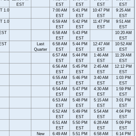
EST
EST
EST
EST
EST
T 1.0
7:00 AM
5:41 PM
10:47 PM
9:25 AM
EST
EST
EST
EST
T 1.0
6:59 AM
5:42 PM
11:47 PM
9:51 AM
EST
EST
EST
EST
 EST
6:58 AM
5:43 PM
10:20 AM
EST
EST
EST
 EST
Last
6:58 AM
5:44 PM
12:47 AM
10:52 AM
Quarter
EST
EST
EST
EST
6:57 AM
5:44 PM
1:46 AM
11:29 AM
EST
EST
EST
EST
6:56 AM
5:45 PM
2:45 AM
12:12 PM
EST
EST
EST
EST
6:55 AM
5:46 PM
3:40 AM
1:03 PM
EST
EST
EST
EST
6:54 AM
5:47 PM
4:30 AM
1:59 PM
EST
EST
EST
EST
6:53 AM
5:48 PM
5:15 AM
3:01 PM
EST
EST
EST
EST
6:52 AM
5:49 PM
5:54 AM
4:04 PM
EST
EST
EST
EST
6:51 AM
5:50 PM
6:28 AM
5:09 PM
EST
EST
EST
EST
New
6:49 AM
5:51 PM
6:58 AM
6:14 PM