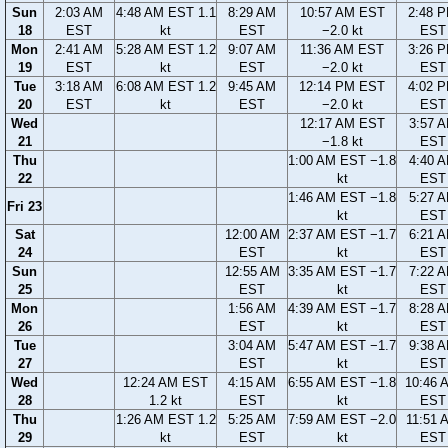
Sun
2:03 AM
4:48 AM EST 1.1
8:29 AM
10:57 AM EST
2:48 
18
EST
kt
EST
−2.0 kt
EST
Mon
2:41 AM
5:28 AM EST 1.2
9:07 AM
11:36 AM EST
3:26 
19
EST
kt
EST
−2.0 kt
EST
Tue
3:18 AM
6:08 AM EST 1.2
9:45 AM
12:14 PM EST
4:02 
20
EST
kt
EST
−2.0 kt
EST
Wed
12:17 AM EST
3:57 
21
−1.8 kt
EST
Thu
1:00 AM EST −1.8
4:40 
22
kt
EST
1:46 AM EST −1.8
5:27 
Fri 23
kt
EST
Sat
12:00 AM
2:37 AM EST −1.7
6:21 
24
EST
kt
EST
Sun
12:55 AM
3:35 AM EST −1.7
7:22 
25
EST
kt
EST
Mon
1:56 AM
4:39 AM EST −1.7
8:28 
26
EST
kt
EST
Tue
3:04 AM
5:47 AM EST −1.7
9:38 
27
EST
kt
EST
Wed
12:24 AM EST
4:15 AM
6:55 AM EST −1.8
10:46 
28
1.2 kt
EST
kt
EST
Thu
1:26 AM EST 1.2
5:25 AM
7:59 AM EST −2.0
11:51 
29
kt
EST
kt
EST