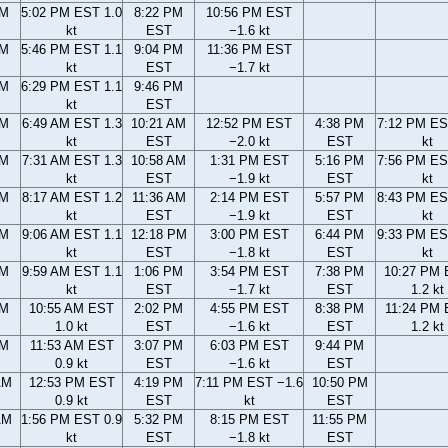
PM
5:02 PM EST 1.0
8:22 PM
10:56 PM EST
kt
EST
−1.6 kt
PM
5:46 PM EST 1.1
9:04 PM
11:36 PM EST
kt
EST
−1.7 kt
PM
6:29 PM EST 1.1
9:46 PM
kt
EST
AM
6:49 AM EST 1.3
10:21 AM
12:52 PM EST
4:38 PM
7:12 PM ES
kt
EST
−2.0 kt
EST
kt
AM
7:31 AM EST 1.3
10:58 AM
1:31 PM EST
5:16 PM
7:56 PM ES
kt
EST
−1.9 kt
EST
kt
AM
8:17 AM EST 1.2
11:36 AM
2:14 PM EST
5:57 PM
8:43 PM ES
kt
EST
−1.9 kt
EST
kt
AM
9:06 AM EST 1.1
12:18 PM
3:00 PM EST
6:44 PM
9:33 PM ES
kt
EST
−1.8 kt
EST
kt
AM
9:59 AM EST 1.1
1:06 PM
3:54 PM EST
7:38 PM
10:27 PM
kt
EST
−1.7 kt
EST
1.2 kt
AM
10:55 AM EST
2:02 PM
4:55 PM EST
8:38 PM
11:24 PM
1.0 kt
EST
−1.6 kt
EST
1.2 kt
AM
11:53 AM EST
3:07 PM
6:03 PM EST
9:44 PM
0.9 kt
EST
−1.6 kt
EST
AM
12:53 PM EST
4:19 PM
7:11 PM EST −1.6
10:50 PM
0.9 kt
EST
kt
EST
AM
1:56 PM EST 0.9
5:32 PM
8:15 PM EST
11:55 PM
kt
EST
−1.8 kt
EST