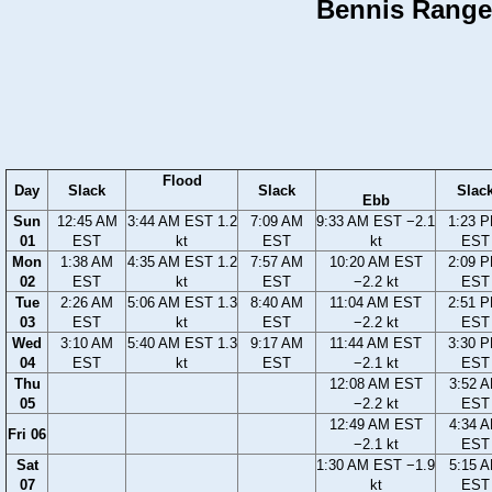
Bennis Range,
Flood
Day
Slack
Slack
Slac
Ebb
Sun
12:45 AM
3:44 AM EST 1.2
7:09 AM
9:33 AM EST −2.1
1:23 
01
EST
kt
EST
kt
EST
Mon
1:38 AM
4:35 AM EST 1.2
7:57 AM
10:20 AM EST
2:09 
02
EST
kt
EST
−2.2 kt
EST
Tue
2:26 AM
5:06 AM EST 1.3
8:40 AM
11:04 AM EST
2:51 
03
EST
kt
EST
−2.2 kt
EST
Wed
3:10 AM
5:40 AM EST 1.3
9:17 AM
11:44 AM EST
3:30 
04
EST
kt
EST
−2.1 kt
EST
Thu
12:08 AM EST
3:52 
05
−2.2 kt
EST
12:49 AM EST
4:34 
Fri 06
−2.1 kt
EST
Sat
1:30 AM EST −1.9
5:15 
07
kt
EST