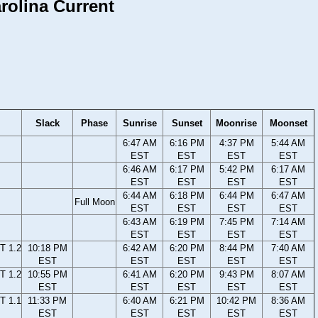
rolina Current
Slack
Phase
Sunrise
Sunset
Moonrise
Moonset
6:47 AM
6:16 PM
4:37 PM
5:44 AM
EST
EST
EST
EST
6:46 AM
6:17 PM
5:42 PM
6:17 AM
EST
EST
EST
EST
6:44 AM
6:18 PM
6:44 PM
6:47 AM
Full Moon
EST
EST
EST
EST
6:43 AM
6:19 PM
7:45 PM
7:14 AM
EST
EST
EST
EST
T 1.2
10:18 PM
6:42 AM
6:20 PM
8:44 PM
7:40 AM
EST
EST
EST
EST
EST
T 1.2
10:55 PM
6:41 AM
6:20 PM
9:43 PM
8:07 AM
EST
EST
EST
EST
EST
T 1.1
11:33 PM
6:40 AM
6:21 PM
10:42 PM
8:36 AM
EST
EST
EST
EST
EST