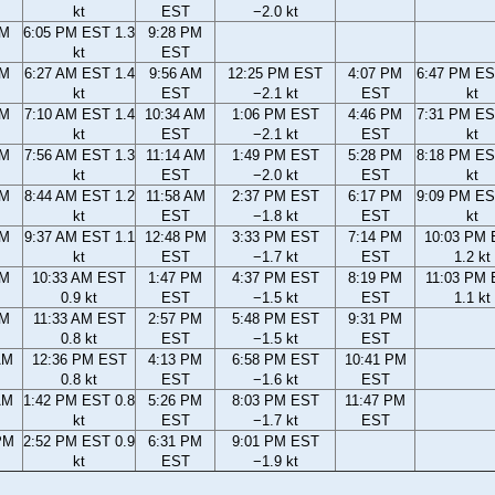
kt
EST
−2.0 kt
PM
6:05 PM EST 1.3
9:28 PM
kt
EST
AM
6:27 AM EST 1.4
9:56 AM
12:25 PM EST
4:07 PM
6:47 PM ES
kt
EST
−2.1 kt
EST
kt
AM
7:10 AM EST 1.4
10:34 AM
1:06 PM EST
4:46 PM
7:31 PM ES
kt
EST
−2.1 kt
EST
kt
AM
7:56 AM EST 1.3
11:14 AM
1:49 PM EST
5:28 PM
8:18 PM ES
kt
EST
−2.0 kt
EST
kt
AM
8:44 AM EST 1.2
11:58 AM
2:37 PM EST
6:17 PM
9:09 PM ES
kt
EST
−1.8 kt
EST
kt
AM
9:37 AM EST 1.1
12:48 PM
3:33 PM EST
7:14 PM
10:03 PM
kt
EST
−1.7 kt
EST
1.2 kt
AM
10:33 AM EST
1:47 PM
4:37 PM EST
8:19 PM
11:03 PM
0.9 kt
EST
−1.5 kt
EST
1.1 kt
AM
11:33 AM EST
2:57 PM
5:48 PM EST
9:31 PM
0.8 kt
EST
−1.5 kt
EST
AM
12:36 PM EST
4:13 PM
6:58 PM EST
10:41 PM
0.8 kt
EST
−1.6 kt
EST
AM
1:42 PM EST 0.8
5:26 PM
8:03 PM EST
11:47 PM
kt
EST
−1.7 kt
EST
PM
2:52 PM EST 0.9
6:31 PM
9:01 PM EST
kt
EST
−1.9 kt