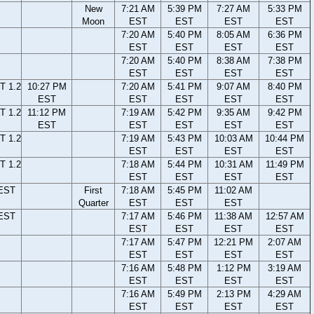
New
7:21 AM
5:39 PM
7:27 AM
5:33 PM
Moon
EST
EST
EST
EST
7:20 AM
5:40 PM
8:05 AM
6:36 PM
EST
EST
EST
EST
7:20 AM
5:40 PM
8:38 AM
7:38 PM
EST
EST
EST
EST
T 1.2
10:27 PM
7:20 AM
5:41 PM
9:07 AM
8:40 PM
EST
EST
EST
EST
EST
T 1.2
11:12 PM
7:19 AM
5:42 PM
9:35 AM
9:42 PM
EST
EST
EST
EST
EST
T 1.2
7:19 AM
5:43 PM
10:03 AM
10:44 PM
EST
EST
EST
EST
T 1.2
7:18 AM
5:44 PM
10:31 AM
11:49 PM
EST
EST
EST
EST
 EST
First
7:18 AM
5:45 PM
11:02 AM
Quarter
EST
EST
EST
 EST
7:17 AM
5:46 PM
11:38 AM
12:57 AM
EST
EST
EST
EST
7:17 AM
5:47 PM
12:21 PM
2:07 AM
EST
EST
EST
EST
7:16 AM
5:48 PM
1:12 PM
3:19 AM
EST
EST
EST
EST
7:16 AM
5:49 PM
2:13 PM
4:29 AM
EST
EST
EST
EST