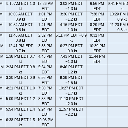
AM
9:19 AM EDT 1.0
12:26 PM
3:03 PM EDT
6:56 PM
9:41 PM ED
kt
EDT
−1.3 kt
EDT
kt
AM
10:05 AM EDT
1:01 PM
3:36 PM EDT
7:38 PM
10:29 PM
0.9 kt
EDT
−1.2 kt
EDT
0.9 kt
AM
10:54 AM EDT
1:41 PM
4:16 PM EDT
8:29 PM
11:20 PM
0.8 kt
EDT
−1.0 kt
EDT
0.8 kt
AM
11:46 AM EDT
2:32 PM
5:11 PM EDT −0.9
9:31 PM
0.8 kt
EDT
kt
EDT
AM
12:41 PM EDT
3:33 PM
6:27 PM EDT
10:39 PM
0.7 kt
EDT
−0.9 kt
EDT
AM
1:38 PM EDT 0.7
4:45 PM
7:43 PM EDT
11:44 PM
kt
EDT
−1.0 kt
EDT
PM
2:34 PM EDT 0.8
5:54 PM
8:46 PM EDT
kt
EDT
−1.2 kt
PM
3:30 PM EDT 0.9
6:56 PM
9:39 PM EDT
kt
EDT
−1.5 kt
PM
4:21 PM EDT 1.0
7:50 PM
10:27 PM EDT
kt
EDT
−1.7 kt
PM
5:09 PM EDT 1.2
8:38 PM
11:13 PM EDT
kt
EDT
−2.0 kt
PM
5:54 PM EDT 1.4
9:24 PM
11:57 PM EDT
kt
EDT
−2.2 kt
PM
6:38 PM EDT 1.5
10:08 PM
kt
EDT