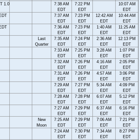
T 1.0
7:38 AM
7:22 PM
10:07 AM
EDT
EDT
EDT
 EDT
7:37 AM
7:23 PM
12:42 AM
10:44 AM
EDT
EDT
EDT
EDT
 EDT
7:36 AM
7:23 PM
1:40 AM
11:25 AM
EDT
EDT
EDT
EDT
Last
7:35 AM
7:24 PM
2:36 AM
12:13 PM
Quarter
EDT
EDT
EDT
EDT
7:33 AM
7:25 PM
3:28 AM
1:07 PM
EDT
EDT
EDT
EDT
7:32 AM
7:26 PM
4:16 AM
2:05 PM
EDT
EDT
EDT
EDT
7:31 AM
7:26 PM
4:57 AM
3:06 PM
EDT
EDT
EDT
EDT
7:29 AM
7:27 PM
5:34 AM
4:09 PM
EDT
EDT
EDT
EDT
7:28 AM
7:28 PM
6:07 AM
5:12 PM
EDT
EDT
EDT
EDT
7:27 AM
7:29 PM
6:37 AM
6:16 PM
EDT
EDT
EDT
EDT
New
7:25 AM
7:29 PM
7:06 AM
7:21 PM
Moon
EDT
EDT
EDT
EDT
7:24 AM
7:30 PM
7:34 AM
8:27 PM
EDT
EDT
EDT
EDT