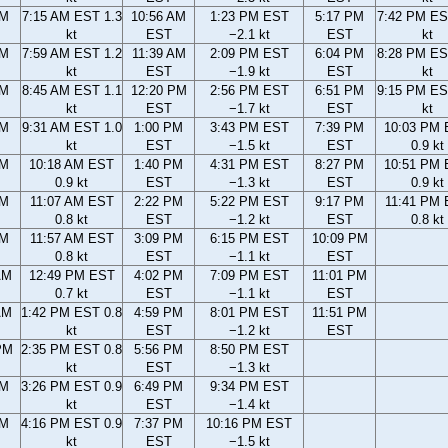
AM
7:15 AM EST 1.3
10:56 AM
1:23 PM EST
5:17 PM
7:42 PM ES
kt
EST
−2.1 kt
EST
kt
AM
7:59 AM EST 1.2
11:39 AM
2:09 PM EST
6:04 PM
8:28 PM ES
kt
EST
−1.9 kt
EST
kt
AM
8:45 AM EST 1.1
12:20 PM
2:56 PM EST
6:51 PM
9:15 PM ES
kt
EST
−1.7 kt
EST
kt
AM
9:31 AM EST 1.0
1:00 PM
3:43 PM EST
7:39 PM
10:03 PM
kt
EST
−1.5 kt
EST
0.9 kt
AM
10:18 AM EST
1:40 PM
4:31 PM EST
8:27 PM
10:51 PM
0.9 kt
EST
−1.3 kt
EST
0.9 kt
AM
11:07 AM EST
2:22 PM
5:22 PM EST
9:17 PM
11:41 PM
0.8 kt
EST
−1.2 kt
EST
0.8 kt
AM
11:57 AM EST
3:09 PM
6:15 PM EST
10:09 PM
0.8 kt
EST
−1.1 kt
EST
AM
12:49 PM EST
4:02 PM
7:09 PM EST
11:01 PM
0.7 kt
EST
−1.1 kt
EST
AM
1:42 PM EST 0.8
4:59 PM
8:01 PM EST
11:51 PM
kt
EST
−1.2 kt
EST
PM
2:35 PM EST 0.8
5:56 PM
8:50 PM EST
kt
EST
−1.3 kt
PM
3:26 PM EST 0.9
6:49 PM
9:34 PM EST
kt
EST
−1.4 kt
PM
4:16 PM EST 0.9
7:37 PM
10:16 PM EST
kt
EST
−1.5 kt