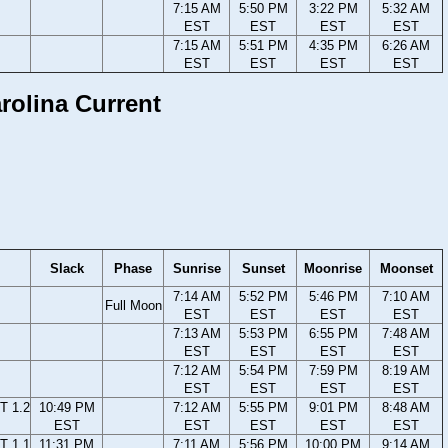
7:15 AM
5:50 PM
3:22 PM
5:32 AM
EST
EST
EST
EST
7:15 AM
5:51 PM
4:35 PM
6:26 AM
EST
EST
EST
EST
rolina Current
Slack
Phase
Sunrise
Sunset
Moonrise
Moonset
7:14 AM
5:52 PM
5:46 PM
7:10 AM
Full Moon
EST
EST
EST
EST
7:13 AM
5:53 PM
6:55 PM
7:48 AM
EST
EST
EST
EST
7:12 AM
5:54 PM
7:59 PM
8:19 AM
EST
EST
EST
EST
T 1.2
10:49 PM
7:12 AM
5:55 PM
9:01 PM
8:48 AM
EST
EST
EST
EST
EST
T 1.1
11:31 PM
7:11 AM
5:56 PM
10:00 PM
9:14 AM