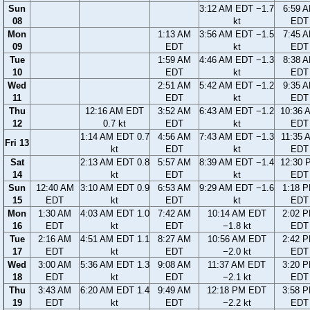
Sun
3:12 AM EDT −1.7
6:59 
08
kt
EDT
Mon
1:13 AM
3:56 AM EDT −1.5
7:45 
09
EDT
kt
EDT
Tue
1:59 AM
4:46 AM EDT −1.3
8:38 
10
EDT
kt
EDT
Wed
2:51 AM
5:42 AM EDT −1.2
9:35 
11
EDT
kt
EDT
Thu
12:16 AM EDT
3:52 AM
6:43 AM EDT −1.2
10:36 
12
0.7 kt
EDT
kt
EDT
1:14 AM EDT 0.7
4:56 AM
7:43 AM EDT −1.3
11:35 
Fri 13
kt
EDT
kt
EDT
Sat
2:13 AM EDT 0.8
5:57 AM
8:39 AM EDT −1.4
12:30 
14
kt
EDT
kt
EDT
Sun
12:40 AM
3:10 AM EDT 0.9
6:53 AM
9:29 AM EDT −1.6
1:18 
15
EDT
kt
EDT
kt
EDT
Mon
1:30 AM
4:03 AM EDT 1.0
7:42 AM
10:14 AM EDT
2:02 
16
EDT
kt
EDT
−1.8 kt
EDT
Tue
2:16 AM
4:51 AM EDT 1.1
8:27 AM
10:56 AM EDT
2:42 
17
EDT
kt
EDT
−2.0 kt
EDT
Wed
3:00 AM
5:36 AM EDT 1.3
9:08 AM
11:37 AM EDT
3:20 
18
EDT
kt
EDT
−2.1 kt
EDT
Thu
3:43 AM
6:20 AM EDT 1.4
9:49 AM
12:18 PM EDT
3:58 
19
EDT
kt
EDT
−2.2 kt
EDT