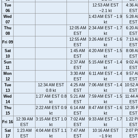
Tue
12:53 AM EST
4:36 
06
−2.1 kt
EST
Wed
1:43 AM EST −1.9
5:28 
07
kt
EST
Thu
12:05 AM
2:34 AM EST −1.7
6:20 
08
EST
kt
EST
12:55 AM
3:26 AM EST −1.6
7:13 
Fri 09
EST
kt
EST
Sat
1:45 AM
4:20 AM EST −1.5
8:08 
10
EST
kt
EST
Sun
2:37 AM
5:15 AM EST −1.4
9:02 
11
EST
kt
EST
Mon
3:30 AM
6:11 AM EST −1.4
9:57 
12
EST
kt
EST
Tue
12:34 AM EST
4:25 AM
7:06 AM EST −1.4
10:52 
13
0.8 kt
EST
kt
EST
Wed
1:27 AM EST 0.8
5:21 AM
7:59 AM EST −1.5
11:44 
14
kt
EST
kt
EST
Thu
2:22 AM EST 0.9
6:14 AM
8:47 AM EST −1.6
12:35 
15
kt
EST
kt
EST
12:39 AM
3:15 AM EST 1.0
7:02 AM
9:33 AM EST −1.7
1:22 
Fri 16
EST
kt
EST
kt
EST
Sat
1:23 AM
4:04 AM EST 1.1
7:47 AM
10:16 AM EST
2:07 
17
EST
kt
EST
−1.9 kt
EST