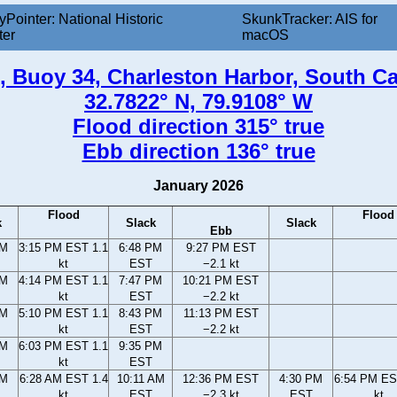
yPointer: National Historic
SkunkTracker: AIS for
ter
macOS
 Buoy 34, Charleston Harbor, South Ca
32.7822° N, 79.9108° W
Flood direction 315° true
Ebb direction 136° true
January 2026
Flood
Flood
k
Slack
Slack
Ebb
PM
3:15 PM EST 1.1
6:48 PM
9:27 PM EST
kt
EST
−2.1 kt
PM
4:14 PM EST 1.1
7:47 PM
10:21 PM EST
kt
EST
−2.2 kt
PM
5:10 PM EST 1.1
8:43 PM
11:13 PM EST
kt
EST
−2.2 kt
PM
6:03 PM EST 1.1
9:35 PM
kt
EST
AM
6:28 AM EST 1.4
10:11 AM
12:36 PM EST
4:30 PM
6:54 PM ES
kt
EST
−2.3 kt
EST
kt