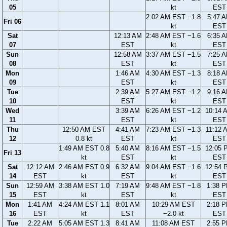
05
kt
EST
2:02 AM EST −1.8
5:47 
Fri 06
kt
EST
Sat
12:13 AM
2:48 AM EST −1.6
6:35 
07
EST
kt
EST
Sun
12:58 AM
3:37 AM EST −1.5
7:25 
08
EST
kt
EST
Mon
1:46 AM
4:30 AM EST −1.3
8:18 
09
EST
kt
EST
Tue
2:39 AM
5:27 AM EST −1.2
9:16 
10
EST
kt
EST
Wed
3:39 AM
6:26 AM EST −1.2
10:14 
11
EST
kt
EST
Thu
12:50 AM EST
4:41 AM
7:23 AM EST −1.3
11:12 
12
0.8 kt
EST
kt
EST
1:49 AM EST 0.8
5:40 AM
8:16 AM EST −1.5
12:05 
Fri 13
kt
EST
kt
EST
Sat
12:12 AM
2:46 AM EST 0.9
6:32 AM
9:04 AM EST −1.6
12:54 
14
EST
kt
EST
kt
EST
Sun
12:59 AM
3:38 AM EST 1.0
7:19 AM
9:48 AM EST −1.8
1:38 
15
EST
kt
EST
kt
EST
Mon
1:41 AM
4:24 AM EST 1.1
8:01 AM
10:29 AM EST
2:18 
16
EST
kt
EST
−2.0 kt
EST
Tue
2:22 AM
5:05 AM EST 1.3
8:41 AM
11:08 AM EST
2:55 