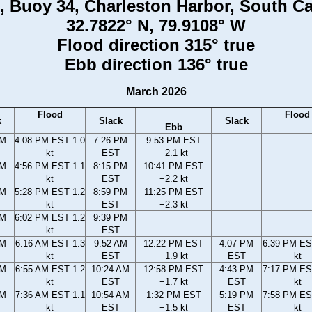
 Buoy 34, Charleston Harbor, South Ca
32.7822° N, 79.9108° W
Flood direction 315° true
Ebb direction 136° true
March 2026
Flood
Flood
k
Slack
Slack
Ebb
PM
4:08 PM EST 1.0
7:26 PM
9:53 PM EST
kt
EST
−2.1 kt
PM
4:56 PM EST 1.1
8:15 PM
10:41 PM EST
kt
EST
−2.2 kt
PM
5:28 PM EST 1.2
8:59 PM
11:25 PM EST
kt
EST
−2.3 kt
PM
6:02 PM EST 1.2
9:39 PM
kt
EST
AM
6:16 AM EST 1.3
9:52 AM
12:22 PM EST
4:07 PM
6:39 PM ES
kt
EST
−1.9 kt
EST
kt
AM
6:55 AM EST 1.2
10:24 AM
12:58 PM EST
4:43 PM
7:17 PM ES
kt
EST
−1.7 kt
EST
kt
AM
7:36 AM EST 1.1
10:54 AM
1:32 PM EST
5:19 PM
7:58 PM ES
kt
EST
−1.5 kt
EST
kt