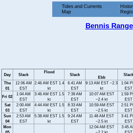
Tides and Currents
Histor
Map
Regis
Bennis Range,
Flood
Day
Slack
Slack
Slac
Ebb
Thu
12:06 AM
2:46 AM EST 1.4
6:41 AM
9:13 AM EST −2.3
1:04 
01
EST
kt
EST
kt
EST
1:04 AM
3:46 AM EST 1.5
7:39 AM
10:07 AM EST
1:59 
Fri 02
EST
kt
EST
−2.4 kt
EST
Sat
2:00 AM
4:44 AM EST 1.5
8:33 AM
10:59 AM EST
2:51 
03
EST
kt
EST
−2.5 kt
EST
Sun
2:53 AM
5:38 AM EST 1.5
9:24 AM
11:48 AM EST
3:41 
04
EST
kt
EST
−2.5 kt
EST
Mon
12:04 AM EST
3:45 
05
−2.2 kt
EST