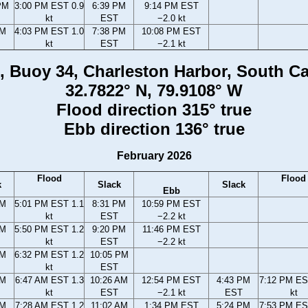
PM
3:00 PM EST 0.9
6:39 PM
9:14 PM EST
kt
EST
−2.0 kt
PM
4:03 PM EST 1.0
7:38 PM
10:08 PM EST
kt
EST
−2.1 kt
 Buoy 34, Charleston Harbor, South Ca
32.7822° N, 79.9108° W
Flood direction 315° true
Ebb direction 136° true
February 2026
Flood
Flood
k
Slack
Slack
Ebb
PM
5:01 PM EST 1.1
8:31 PM
10:59 PM EST
kt
EST
−2.2 kt
PM
5:50 PM EST 1.2
9:20 PM
11:46 PM EST
kt
EST
−2.2 kt
PM
6:32 PM EST 1.2
10:05 PM
kt
EST
AM
6:47 AM EST 1.3
10:26 AM
12:54 PM EST
4:43 PM
7:12 PM ES
kt
EST
−2.1 kt
EST
kt
AM
7:28 AM EST 1.2
11:02 AM
1:34 PM EST
5:24 PM
7:53 PM ES