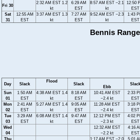
2:32 AM EST 1.2
6:29 AM
8:57 AM EST −2.1
12:50 
Fri 30
kt
EST
kt
EST
Sat
12:55 AM
3:37 AM EST 1.3
7:27 AM
9:52 AM EST −2.3
1:43 
31
EST
kt
EST
kt
EST
Bennis Range,
Flood
Day
Slack
Slack
Slac
Ebb
Sun
1:50 AM
4:38 AM EST 1.4
8:18 AM
10:41 AM EST
2:33 
01
EST
kt
EST
−2.4 kt
EST
Mon
2:41 AM
5:27 AM EST 1.4
9:05 AM
11:28 AM EST
3:18 
02
EST
kt
EST
−2.4 kt
EST
Tue
3:29 AM
6:08 AM EST 1.4
9:47 AM
12:12 PM EST
4:02 
03
EST
kt
EST
−2.3 kt
EST
Wed
12:32 AM EST
4:16 
04
−2.2 kt
EST
Thu
1:17 AM EST −2.0
5:01 