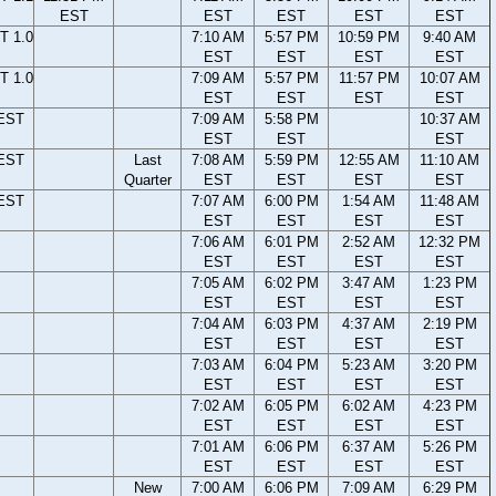
EST
EST
EST
EST
EST
T 1.0
7:10 AM
5:57 PM
10:59 PM
9:40 AM
EST
EST
EST
EST
T 1.0
7:09 AM
5:57 PM
11:57 PM
10:07 AM
EST
EST
EST
EST
 EST
7:09 AM
5:58 PM
10:37 AM
EST
EST
EST
 EST
Last
7:08 AM
5:59 PM
12:55 AM
11:10 AM
Quarter
EST
EST
EST
EST
 EST
7:07 AM
6:00 PM
1:54 AM
11:48 AM
EST
EST
EST
EST
7:06 AM
6:01 PM
2:52 AM
12:32 PM
EST
EST
EST
EST
7:05 AM
6:02 PM
3:47 AM
1:23 PM
EST
EST
EST
EST
7:04 AM
6:03 PM
4:37 AM
2:19 PM
EST
EST
EST
EST
7:03 AM
6:04 PM
5:23 AM
3:20 PM
EST
EST
EST
EST
7:02 AM
6:05 PM
6:02 AM
4:23 PM
EST
EST
EST
EST
7:01 AM
6:06 PM
6:37 AM
5:26 PM
EST
EST
EST
EST
New
7:00 AM
6:06 PM
7:09 AM
6:29 PM