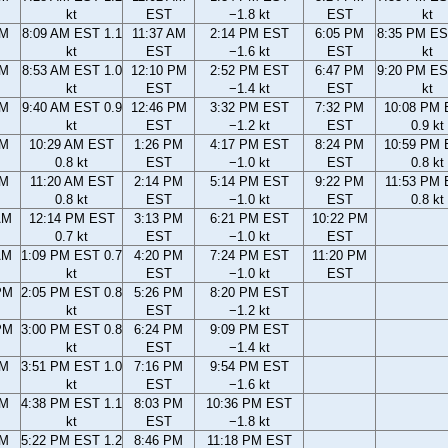
kt
EST
−1.8 kt
EST
kt
AM
8:09 AM EST 1.1
11:37 AM
2:14 PM EST
6:05 PM
8:35 PM ES
kt
EST
−1.6 kt
EST
kt
AM
8:53 AM EST 1.0
12:10 PM
2:52 PM EST
6:47 PM
9:20 PM ES
kt
EST
−1.4 kt
EST
kt
AM
9:40 AM EST 0.9
12:46 PM
3:32 PM EST
7:32 PM
10:08 PM
kt
EST
−1.2 kt
EST
0.9 kt
AM
10:29 AM EST
1:26 PM
4:17 PM EST
8:24 PM
10:59 PM
0.8 kt
EST
−1.0 kt
EST
0.8 kt
AM
11:20 AM EST
2:14 PM
5:14 PM EST
9:22 PM
11:53 PM
0.8 kt
EST
−1.0 kt
EST
0.8 kt
AM
12:14 PM EST
3:13 PM
6:21 PM EST
10:22 PM
0.7 kt
EST
−1.0 kt
EST
AM
1:09 PM EST 0.7
4:20 PM
7:24 PM EST
11:20 PM
kt
EST
−1.0 kt
EST
PM
2:05 PM EST 0.8
5:26 PM
8:20 PM EST
kt
EST
−1.2 kt
PM
3:00 PM EST 0.8
6:24 PM
9:09 PM EST
kt
EST
−1.4 kt
PM
3:51 PM EST 1.0
7:16 PM
9:54 PM EST
kt
EST
−1.6 kt
PM
4:38 PM EST 1.1
8:03 PM
10:36 PM EST
kt
EST
−1.8 kt
PM
5:22 PM EST 1.2
8:46 PM
11:18 PM EST