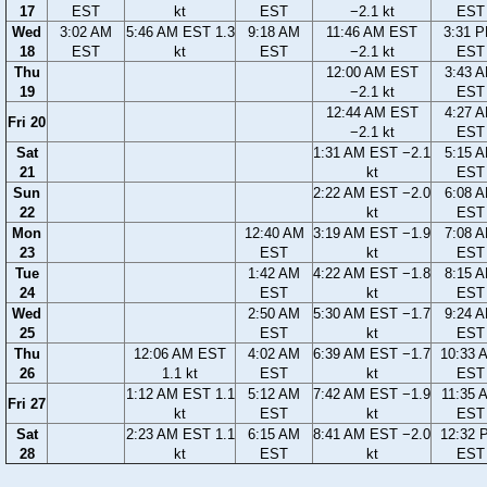
17
EST
kt
EST
−2.1 kt
EST
Wed
3:02 AM
5:46 AM EST 1.3
9:18 AM
11:46 AM EST
3:31 
18
EST
kt
EST
−2.1 kt
EST
Thu
12:00 AM EST
3:43 
19
−2.1 kt
EST
12:44 AM EST
4:27 
Fri 20
−2.1 kt
EST
Sat
1:31 AM EST −2.1
5:15 
21
kt
EST
Sun
2:22 AM EST −2.0
6:08 
22
kt
EST
Mon
12:40 AM
3:19 AM EST −1.9
7:08 
23
EST
kt
EST
Tue
1:42 AM
4:22 AM EST −1.8
8:15 
24
EST
kt
EST
Wed
2:50 AM
5:30 AM EST −1.7
9:24 
25
EST
kt
EST
Thu
12:06 AM EST
4:02 AM
6:39 AM EST −1.7
10:33 
26
1.1 kt
EST
kt
EST
1:12 AM EST 1.1
5:12 AM
7:42 AM EST −1.9
11:35 
Fri 27
kt
EST
kt
EST
Sat
2:23 AM EST 1.1
6:15 AM
8:41 AM EST −2.0
12:32 
28
kt
EST
kt
EST