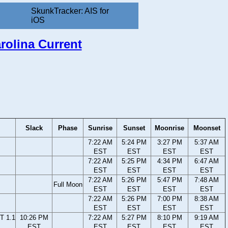
SkunkTracker: AIS for
iOS
rolina Current
Slack
Phase
Sunrise
Sunset
Moonrise
Moonset
7:22 AM
5:24 PM
3:27 PM
5:37 AM
EST
EST
EST
EST
7:22 AM
5:25 PM
4:34 PM
6:47 AM
EST
EST
EST
EST
7:22 AM
5:26 PM
5:47 PM
7:48 AM
Full Moon
EST
EST
EST
EST
7:22 AM
5:26 PM
7:00 PM
8:38 AM
EST
EST
EST
EST
T 1.1
10:26 PM
7:22 AM
5:27 PM
8:10 PM
9:19 AM
EST
EST
EST
EST
EST