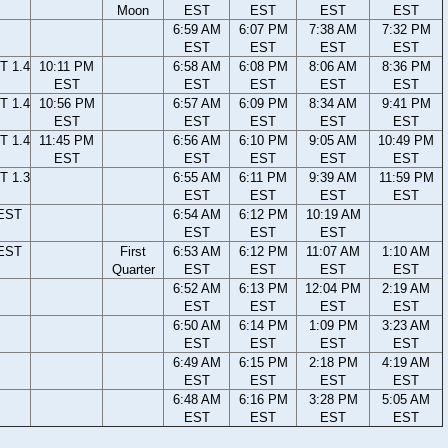
Moon
EST
EST
EST
EST
6:59 AM
6:07 PM
7:38 AM
7:32 PM
EST
EST
EST
EST
T 1.4
10:11 PM
6:58 AM
6:08 PM
8:06 AM
8:36 PM
EST
EST
EST
EST
EST
T 1.4
10:56 PM
6:57 AM
6:09 PM
8:34 AM
9:41 PM
EST
EST
EST
EST
EST
T 1.4
11:45 PM
6:56 AM
6:10 PM
9:05 AM
10:49 PM
EST
EST
EST
EST
EST
T 1.3
6:55 AM
6:11 PM
9:39 AM
11:59 PM
EST
EST
EST
EST
 EST
6:54 AM
6:12 PM
10:19 AM
EST
EST
EST
 EST
First
6:53 AM
6:12 PM
11:07 AM
1:10 AM
Quarter
EST
EST
EST
EST
6:52 AM
6:13 PM
12:04 PM
2:19 AM
EST
EST
EST
EST
6:50 AM
6:14 PM
1:09 PM
3:23 AM
EST
EST
EST
EST
6:49 AM
6:15 PM
2:18 PM
4:19 AM
EST
EST
EST
EST
6:48 AM
6:16 PM
3:28 PM
5:05 AM
EST
EST
EST
EST