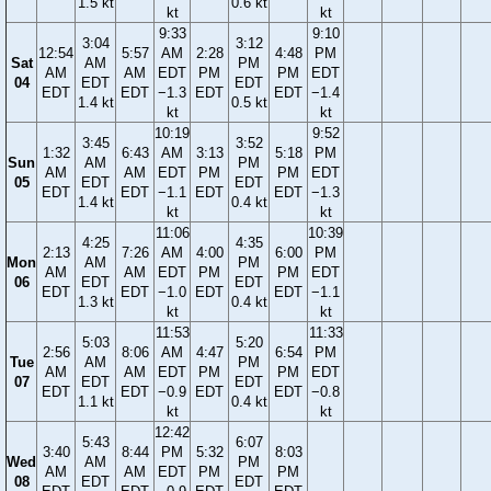
1.5 kt
0.6 kt
kt
kt
9:33
9:10
3:04
3:12
12:54
5:57
AM
2:28
4:48
PM
Sat
AM
PM
AM
AM
EDT
PM
PM
EDT
04
EDT
EDT
EDT
EDT
−1.3
EDT
EDT
−1.4
1.4 kt
0.5 kt
kt
kt
10:19
9:52
3:45
3:52
1:32
6:43
AM
3:13
5:18
PM
Sun
AM
PM
AM
AM
EDT
PM
PM
EDT
05
EDT
EDT
EDT
EDT
−1.1
EDT
EDT
−1.3
1.4 kt
0.4 kt
kt
kt
11:06
10:39
4:25
4:35
2:13
7:26
AM
4:00
6:00
PM
Mon
AM
PM
AM
AM
EDT
PM
PM
EDT
06
EDT
EDT
EDT
EDT
−1.0
EDT
EDT
−1.1
1.3 kt
0.4 kt
kt
kt
11:53
11:33
5:03
5:20
2:56
8:06
AM
4:47
6:54
PM
Tue
AM
PM
AM
AM
EDT
PM
PM
EDT
07
EDT
EDT
EDT
EDT
−0.9
EDT
EDT
−0.8
1.1 kt
0.4 kt
kt
kt
12:42
5:43
6:07
3:40
8:44
PM
5:32
8:03
Wed
AM
PM
AM
AM
EDT
PM
PM
08
EDT
EDT