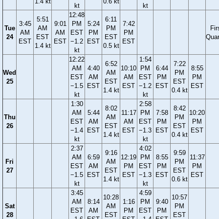
1.4 kt
0.6 kt
kt
kt
12:48
5:51
6:11
3:45
9:01
PM
5:24
7:42
Tue
AM
PM
Fir
AM
AM
EST
PM
PM
24
EST
EST
Quar
EST
EST
−1.2
EST
EST
1.4 kt
0.5 kt
kt
12:22
1:54
6:52
7:22
AM
4:40
10:10
PM
6:44
8:55
Wed
AM
PM
EST
AM
AM
EST
PM
PM
25
EST
EST
−1.5
EST
EST
−1.2
EST
EST
1.4 kt
0.4 kt
kt
kt
1:30
2:58
8:02
8:42
AM
5:44
11:17
PM
7:58
10:20
Thu
AM
PM
EST
AM
AM
EST
PM
PM
26
EST
EST
−1.4
EST
EST
−1.3
EST
EST
1.4 kt
0.4 kt
kt
kt
2:37
4:02
9:16
9:59
AM
6:59
12:19
PM
8:55
11:37
Fri
AM
PM
EST
AM
PM
EST
PM
PM
27
EST
EST
−1.5
EST
EST
−1.3
EST
EST
1.4 kt
0.6 kt
kt
kt
3:45
4:59
10:28
10:57
AM
8:14
1:16
PM
9:40
Sat
AM
PM
EST
AM
PM
EST
PM
28
EST
EST