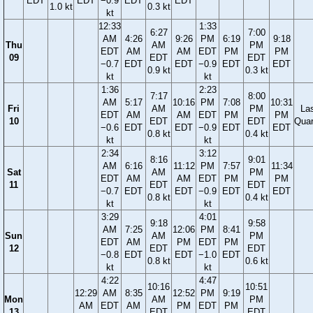
EDT
EDT
−0.9
EDT
EDT
1.0 kt
0.3 kt
kt
12:33
1:33
6:27
7:00
AM
4:26
9:26
PM
6:19
9:18
Thu
AM
PM
EDT
AM
AM
EDT
PM
PM
09
EDT
EDT
−0.7
EDT
EDT
−0.9
EDT
EDT
0.9 kt
0.3 kt
kt
kt
1:36
2:23
7:17
8:00
AM
5:17
10:16
PM
7:08
10:31
Fri
AM
PM
La
EDT
AM
AM
EDT
PM
PM
10
EDT
EDT
Quar
−0.6
EDT
EDT
−0.9
EDT
EDT
0.8 kt
0.4 kt
kt
kt
2:34
3:12
8:16
9:01
AM
6:16
11:12
PM
7:57
11:34
Sat
AM
PM
EDT
AM
AM
EDT
PM
PM
11
EDT
EDT
−0.7
EDT
EDT
−0.9
EDT
EDT
0.8 kt
0.4 kt
kt
kt
3:29
4:01
9:18
9:58
AM
7:25
12:06
PM
8:41
Sun
AM
PM
EDT
AM
PM
EDT
PM
12
EDT
EDT
−0.8
EDT
EDT
−1.0
EDT
0.8 kt
0.6 kt
kt
kt
4:22
4:47
10:16
10:51
12:29
AM
8:35
12:52
PM
9:19
Mon
AM
PM
AM
EDT
AM
PM
EDT
PM
13
EDT
EDT