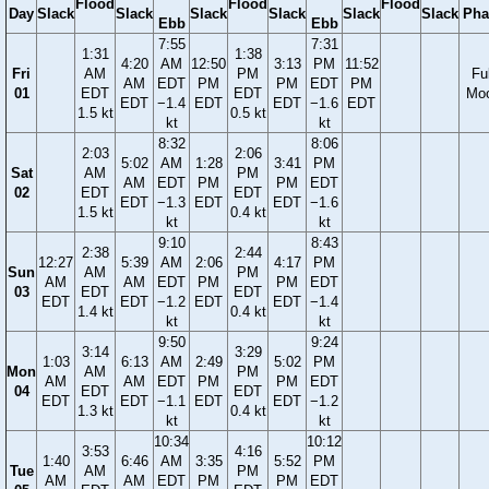
Flood
Flood
Flood
Day
Slack
Slack
Slack
Slack
Slack
Slack
Pha
Ebb
Ebb
7:55
7:31
1:31
1:38
4:20
AM
12:50
3:13
PM
11:52
Fri
AM
PM
Ful
AM
EDT
PM
PM
EDT
PM
01
EDT
EDT
Mo
EDT
−1.4
EDT
EDT
−1.6
EDT
1.5 kt
0.5 kt
kt
kt
8:32
8:06
2:03
2:06
5:02
AM
1:28
3:41
PM
Sat
AM
PM
AM
EDT
PM
PM
EDT
02
EDT
EDT
EDT
−1.3
EDT
EDT
−1.6
1.5 kt
0.4 kt
kt
kt
9:10
8:43
2:38
2:44
12:27
5:39
AM
2:06
4:17
PM
Sun
AM
PM
AM
AM
EDT
PM
PM
EDT
03
EDT
EDT
EDT
EDT
−1.2
EDT
EDT
−1.4
1.4 kt
0.4 kt
kt
kt
9:50
9:24
3:14
3:29
1:03
6:13
AM
2:49
5:02
PM
Mon
AM
PM
AM
AM
EDT
PM
PM
EDT
04
EDT
EDT
EDT
EDT
−1.1
EDT
EDT
−1.2
1.3 kt
0.4 kt
kt
kt
10:34
10:12
3:53
4:16
1:40
6:46
AM
3:35
5:52
PM
Tue
AM
PM
AM
AM
EDT
PM
PM
EDT