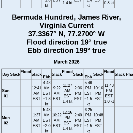
−1.6
EST
EST
−1.4
EST
1.4 kt
0.8 kt
kt
kt
Bermuda Hundred, James River,
Virginia Current
37.3367° N, 77.2700° W
Flood direction 19° true
Ebb direction 199° true
March 2026
Flood
Flood
Flood
Day
Slack
Slack
Slack
Slack
Slack
Slack
Pha
Ebb
Ebb
4:48
5:46
11:27
11:43
12:41
AM
9:22
2:06
PM
10:16
Sun
AM
PM
AM
EST
AM
PM
EST
PM
01
EST
EST
EST
−1.8
EST
EST
−1.5
EST
1.4 kt
1.0 kt
kt
kt
5:43
6:25
12:16
1:37
AM
10:22
2:49
PM
10:48
Mon
PM
AM
EST
AM
PM
EST
PM
02
EST
EST
−2.0
EST
EST
−1.5
EST
1.4 kt
kt
kt