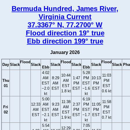
Bermuda Hundred, James River,
Virginia Current
37.3367° N, 77.2700° W
Flood direction 19° true
Ebb direction 199° true
January 2026
Flood
Flood
Flood
Day
Slack
Slack
Slack
Slack
Slack
Slack
Pha
Ebb
Ebb
4:02
5:28
10:44
11:03
AM
8:29
1:47
PM
10:13
Thu
AM
PM
EST
AM
PM
EST
PM
01
EST
EST
−2.0
EST
EST
−1.6
EST
1.8 kt
0.6 kt
kt
kt
5:00
6:19
11:38
11:58
12:33
AM
9:23
2:37
PM
11:05
Fri
AM
PM
AM
EST
AM
PM
EST
PM
02
EST
EST
EST
−2.1
EST
EST
−1.7
EST
1.9 kt
0.7 kt
kt
kt
5:54
7:05
12:29