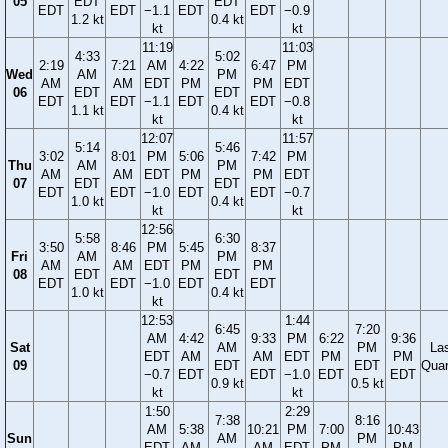
05
EDT
EDT
EDT
EDT
−1.1
EDT
EDT
−0.9
1.2 kt
0.4 kt
kt
kt
11:19
11:03
4:33
5:02
2:19
7:21
AM
4:22
6:47
PM
Wed
AM
PM
AM
AM
EDT
PM
PM
EDT
06
EDT
EDT
EDT
EDT
−1.1
EDT
EDT
−0.8
1.1 kt
0.4 kt
kt
kt
12:07
11:57
5:14
5:46
3:02
8:01
PM
5:06
7:42
PM
Thu
AM
PM
AM
AM
EDT
PM
PM
EDT
07
EDT
EDT
EDT
EDT
−1.0
EDT
EDT
−0.7
1.0 kt
0.4 kt
kt
kt
12:56
5:58
6:30
3:50
8:46
PM
5:45
8:37
Fri
AM
PM
AM
AM
EDT
PM
PM
08
EDT
EDT
EDT
EDT
−1.0
EDT
EDT
1.0 kt
0.4 kt
kt
12:53
1:44
6:45
7:20
AM
4:42
9:33
PM
6:22
9:36
Sat
AM
PM
La
EDT
AM
AM
EDT
PM
PM
09
EDT
EDT
Quar
−0.7
EDT
EDT
−1.0
EDT
EDT
0.9 kt
0.5 kt
kt
kt
1:50
2:29
7:38
8:16
AM
5:38
10:21
PM
7:00
10:43
Sun
AM
PM
EDT
AM
AM
EDT
PM
PM