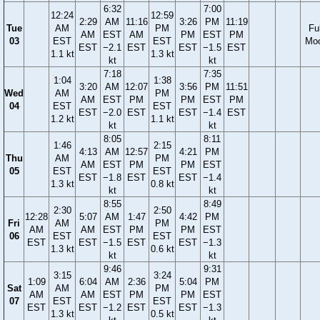
6:32
7:00
12:24
12:59
2:29
AM
11:16
3:26
PM
11:19
Tue
AM
PM
Ful
AM
EST
AM
PM
EST
PM
03
EST
EST
Mo
EST
−2.1
EST
EST
−1.5
EST
1.1 kt
1.3 kt
kt
kt
7:18
7:35
1:04
1:38
3:20
AM
12:07
3:56
PM
11:51
Wed
AM
PM
AM
EST
PM
PM
EST
PM
04
EST
EST
EST
−2.0
EST
EST
−1.4
EST
1.2 kt
1.1 kt
kt
kt
8:05
8:11
1:46
2:15
4:13
AM
12:57
4:21
PM
Thu
AM
PM
AM
EST
PM
PM
EST
05
EST
EST
EST
−1.8
EST
EST
−1.4
1.3 kt
0.8 kt
kt
kt
8:55
8:49
2:30
2:50
12:28
5:07
AM
1:47
4:42
PM
Fri
AM
PM
AM
AM
EST
PM
PM
EST
06
EST
EST
EST
EST
−1.5
EST
EST
−1.3
1.3 kt
0.6 kt
kt
kt
9:46
9:31
3:15
3:24
1:09
6:04
AM
2:36
5:04
PM
Sat
AM
PM
AM
AM
EST
PM
PM
EST
07
EST
EST
EST
EST
−1.2
EST
EST
−1.3
1.3 kt
0.5 kt