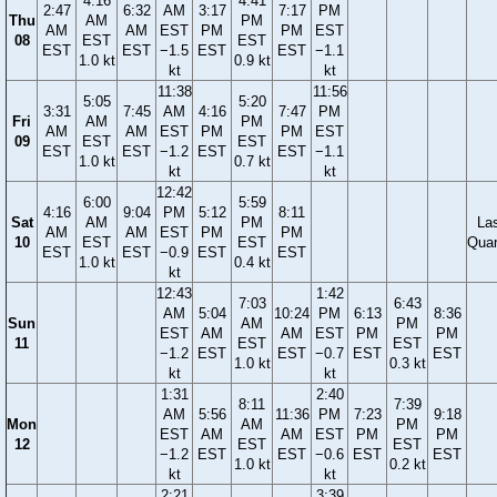
4:16
4:41
2:47
6:32
AM
3:17
7:17
PM
Thu
AM
PM
AM
AM
EST
PM
PM
EST
08
EST
EST
EST
EST
−1.5
EST
EST
−1.1
1.0 kt
0.9 kt
kt
kt
11:38
11:56
5:05
5:20
3:31
7:45
AM
4:16
7:47
PM
Fri
AM
PM
AM
AM
EST
PM
PM
EST
09
EST
EST
EST
EST
−1.2
EST
EST
−1.1
1.0 kt
0.7 kt
kt
kt
12:42
6:00
5:59
4:16
9:04
PM
5:12
8:11
Sat
AM
PM
La
AM
AM
EST
PM
PM
10
EST
EST
Quar
EST
EST
−0.9
EST
EST
1.0 kt
0.4 kt
kt
12:43
1:42
7:03
6:43
AM
5:04
10:24
PM
6:13
8:36
Sun
AM
PM
EST
AM
AM
EST
PM
PM
11
EST
EST
−1.2
EST
EST
−0.7
EST
EST
1.0 kt
0.3 kt
kt
kt
1:31
2:40
8:11
7:39
AM
5:56
11:36
PM
7:23
9:18
Mon
AM
PM
EST
AM
AM
EST
PM
PM
12
EST
EST
−1.2
EST
EST
−0.6
EST
EST
1.0 kt
0.2 kt
kt
kt
2:21
3:39