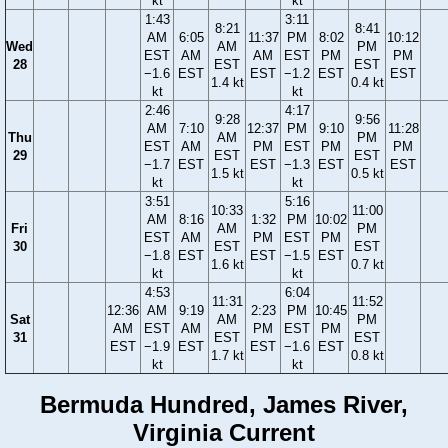
kt
kt
1:43
3:11
8:21
8:41
AM
6:05
11:37
PM
8:02
10:12
Wed
AM
PM
EST
AM
AM
EST
PM
PM
28
EST
EST
−1.6
EST
EST
−1.2
EST
EST
1.4 kt
0.4 kt
kt
kt
2:46
4:17
9:28
9:56
AM
7:10
12:37
PM
9:10
11:28
Thu
AM
PM
EST
AM
PM
EST
PM
PM
29
EST
EST
−1.7
EST
EST
−1.3
EST
EST
1.5 kt
0.5 kt
kt
kt
3:51
5:16
10:33
11:00
AM
8:16
1:32
PM
10:02
Fri
AM
PM
EST
AM
PM
EST
PM
30
EST
EST
−1.8
EST
EST
−1.5
EST
1.6 kt
0.7 kt
kt
kt
4:53
6:04
11:31
11:52
12:36
AM
9:19
2:23
PM
10:45
Sat
AM
PM
AM
EST
AM
PM
EST
PM
31
EST
EST
EST
−1.9
EST
EST
−1.6
EST
1.7 kt
0.8 kt
kt
kt
Bermuda Hundred, James River,
Virginia Current