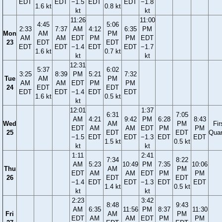
EDT
EDT
−1.5
EDT
EDT
−1.8
1.6 kt
0.8 kt
kt
kt
11:26
11:00
4:45
5:06
2:33
7:37
AM
4:12
6:35
PM
Mon
AM
PM
AM
AM
EDT
PM
PM
EDT
23
EDT
EDT
EDT
EDT
−1.4
EDT
EDT
−1.7
1.6 kt
0.7 kt
kt
kt
12:31
5:37
6:02
3:25
8:39
PM
5:21
7:32
Tue
AM
PM
AM
AM
EDT
PM
PM
24
EDT
EDT
EDT
EDT
−1.4
EDT
EDT
1.6 kt
0.5 kt
kt
12:01
1:37
6:31
7:05
AM
4:21
9:42
PM
6:28
8:43
Wed
AM
PM
Fir
EDT
AM
AM
EDT
PM
PM
25
EDT
EDT
Quar
−1.5
EDT
EDT
−1.3
EDT
EDT
1.5 kt
0.5 kt
kt
kt
1:11
2:41
7:34
8:22
AM
5:23
10:49
PM
7:35
10:06
Thu
AM
PM
EDT
AM
AM
EDT
PM
PM
26
EDT
EDT
−1.4
EDT
EDT
−1.3
EDT
EDT
1.4 kt
0.5 kt
kt
kt
2:23
3:42
8:48
9:43
AM
6:35
11:56
PM
8:37
11:30
Fri
AM
PM
EDT
AM
AM
EDT
PM
PM