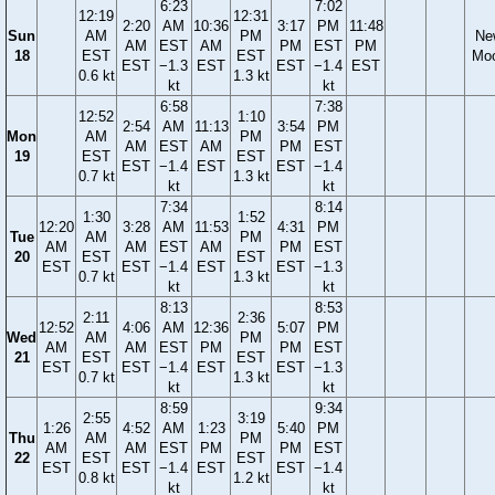
6:23
7:02
12:19
12:31
2:20
AM
10:36
3:17
PM
11:48
Sun
AM
PM
Ne
AM
EST
AM
PM
EST
PM
18
EST
EST
Mo
EST
−1.3
EST
EST
−1.4
EST
0.6 kt
1.3 kt
kt
kt
6:58
7:38
12:52
1:10
2:54
AM
11:13
3:54
PM
Mon
AM
PM
AM
EST
AM
PM
EST
19
EST
EST
EST
−1.4
EST
EST
−1.4
0.7 kt
1.3 kt
kt
kt
7:34
8:14
1:30
1:52
12:20
3:28
AM
11:53
4:31
PM
Tue
AM
PM
AM
AM
EST
AM
PM
EST
20
EST
EST
EST
EST
−1.4
EST
EST
−1.3
0.7 kt
1.3 kt
kt
kt
8:13
8:53
2:11
2:36
12:52
4:06
AM
12:36
5:07
PM
Wed
AM
PM
AM
AM
EST
PM
PM
EST
21
EST
EST
EST
EST
−1.4
EST
EST
−1.3
0.7 kt
1.3 kt
kt
kt
8:59
9:34
2:55
3:19
1:26
4:52
AM
1:23
5:40
PM
Thu
AM
PM
AM
AM
EST
PM
PM
EST
22
EST
EST
EST
EST
−1.4
EST
EST
−1.4
0.8 kt
1.2 kt
kt
kt