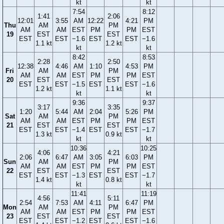
kt
kt
7:54
8:12
1:41
2:06
12:01
3:55
AM
12:22
4:21
PM
Thu
AM
PM
AM
AM
EST
PM
PM
EST
19
EST
EST
EST
EST
−1.6
EST
EST
−1.6
1.1 kt
1.2 kt
kt
kt
8:42
8:53
2:28
2:50
12:38
4:46
AM
1:10
4:53
PM
Fri
AM
PM
AM
AM
EST
PM
PM
EST
20
EST
EST
EST
EST
−1.5
EST
EST
−1.6
1.2 kt
1.1 kt
kt
kt
9:36
9:37
3:17
3:35
1:20
5:44
AM
2:04
5:26
PM
Sat
AM
PM
AM
AM
EST
PM
PM
EST
21
EST
EST
EST
EST
−1.4
EST
EST
−1.7
1.3 kt
0.9 kt
kt
kt
10:36
10:25
4:06
4:21
2:06
6:47
AM
3:05
6:03
PM
Sun
AM
PM
AM
AM
EST
PM
PM
EST
22
EST
EST
EST
EST
−1.3
EST
EST
−1.7
1.4 kt
0.8 kt
kt
kt
11:41
11:19
4:56
5:11
2:54
7:53
AM
4:11
6:47
PM
Mon
AM
PM
AM
AM
EST
PM
PM
EST
23
EST
EST
EST
EST
−1.2
EST
EST
−1.6