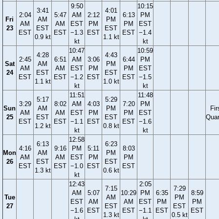
9:50
10:15
3:41
4:01
2:04
5:47
AM
2:12
6:13
PM
Fri
AM
PM
AM
AM
EST
PM
PM
EST
23
EST
EST
EST
EST
−1.3
EST
EST
−1.4
0.9 kt
1.1 kt
kt
kt
10:47
10:59
4:28
4:43
2:45
6:51
AM
3:06
6:44
PM
Sat
AM
PM
AM
AM
EST
PM
PM
EST
24
EST
EST
EST
EST
−1.2
EST
EST
−1.5
1.1 kt
1.0 kt
kt
kt
11:51
11:48
5:17
5:29
3:29
8:02
AM
4:03
7:20
PM
Sun
AM
PM
Fir
AM
AM
EST
PM
PM
EST
25
EST
EST
Quar
EST
EST
−1.1
EST
EST
−1.6
1.2 kt
0.8 kt
kt
kt
12:58
6:13
6:23
4:16
9:16
PM
5:11
8:03
Mon
AM
PM
AM
AM
EST
PM
PM
26
EST
EST
EST
EST
−1.0
EST
EST
1.3 kt
0.6 kt
kt
12:43
2:05
7:15
7:29
AM
5:07
10:29
PM
6:35
8:59
Tue
AM
PM
EST
AM
AM
EST
PM
PM
27
EST
EST
−1.6
EST
EST
−1.1
EST
EST
1.3 kt
0.5 kt