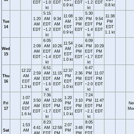
EDT
−1.0
EDT
EDT
−1.2
EDT
0.9 kt
0.8 kt
kt
kt
5:15
5:30
11:08
11:38
1:20
AM
9:34
1:30
PM
9:54
Tue
AM
PM
AM
EDT
AM
PM
EDT
PM
14
EDT
EDT
EDT
−1.2
EDT
EDT
−1.4
EDT
0.9 kt
1.1 kt
kt
kt
6:05
6:09
11:54
2:09
AM
10:26
2:04
PM
10:29
Wed
AM
AM
EDT
AM
PM
EDT
PM
15
EDT
EDT
−1.4
EDT
EDT
−1.7
EDT
1.0 kt
kt
kt
6:51
6:47
12:22
12:37
2:59
AM
11:15
2:36
PM
11:07
Thu
AM
PM
AM
EDT
AM
PM
EDT
PM
16
EDT
EDT
EDT
−1.6
EDT
EDT
−2.0
EDT
1.3 kt
1.0 kt
kt
kt
7:36
7:24
1:07
1:20
3:50
AM
12:05
3:10
PM
11:47
Fri
AM
PM
Ne
AM
EDT
PM
PM
EDT
PM
17
EDT
EDT
Mo
EDT
−1.7
EDT
EDT
−2.1
EDT
1.6 kt
1.0 kt
kt
kt
8:23
8:05
1:53
2:07
4:41
AM
12:58
3:48
PM
Sat
AM
PM
AM
EDT
PM
PM
EDT