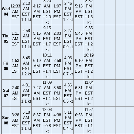
8:20
8:52
2:10
2:46
12:33
4:17
AM
1:07
5:13
PM
Wed
AM
PM
AM
AM
EST
PM
PM
EST
04
EST
EST
EST
EST
−2.0
EST
EST
−1.3
1.1 kt
1.2 kt
kt
kt
9:15
9:35
2:58
3:27
1:11
5:15
AM
2:03
5:45
PM
Thu
AM
PM
AM
AM
EST
PM
PM
EST
05
EST
EST
EST
EST
−1.7
EST
EST
−1.2
1.1 kt
0.9 kt
kt
kt
10:11
10:19
3:45
4:03
1:53
6:19
AM
2:58
6:10
PM
Fri
AM
PM
AM
AM
EST
PM
PM
EST
06
EST
EST
EST
EST
−1.4
EST
EST
−1.2
1.2 kt
0.7 kt
kt
kt
11:09
11:04
4:31
4:36
2:40
7:27
AM
3:50
6:31
PM
Sat
AM
PM
AM
AM
EST
PM
PM
EST
07
EST
EST
EST
EST
−1.1
EST
EST
−1.2
1.1 kt
0.5 kt
kt
kt
12:08
11:54
5:18
5:11
3:28
8:37
PM
4:38
6:53
PM
Sun
AM
PM
AM
AM
EST
PM
PM
EST
08
EST
EST
EST
EST
−0.8
EST
EST
−1.1
1.1 kt
0.4 kt
kt
kt