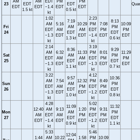
AM
AM
EDT
PM
PM
23
EDT
EDT
Quar
EDT
EDT
−1.4
EDT
EDT
1.5 kt
0.5 kt
kt
1:02
2:23
7:19
8:13
AM
5:16
10:29
PM
7:08
10:09
Fri
AM
PM
EDT
AM
AM
EDT
PM
PM
24
EDT
EDT
−1.3
EDT
EDT
−1.4
EDT
EDT
1.3 kt
0.6 kt
kt
kt
2:14
3:19
8:36
9:29
AM
6:32
11:33
PM
8:01
11:29
Sat
AM
PM
EDT
AM
AM
EDT
PM
PM
25
EDT
EDT
−1.3
EDT
EDT
−1.3
EDT
EDT
1.1 kt
0.7 kt
kt
kt
3:22
4:12
9:57
10:36
AM
7:54
12:32
PM
8:49
Sun
AM
PM
EDT
AM
PM
EDT
PM
26
EDT
EDT
−1.3
EDT
EDT
−1.2
EDT
1.0 kt
0.8 kt
kt
kt
4:28
5:02
11:09
11:32
12:40
AM
9:13
1:20
PM
9:31
Mon
AM
PM
AM
EDT
AM
PM
EDT
PM
27
EDT
EDT
EDT
−1.4
EDT
EDT
−1.2
EDT
0.9 kt
1.1 kt
kt
kt
5:33
5:46
12:04
1:44
AM
10:22
1:58
PM
10:09