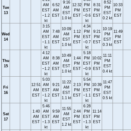
9:16
8:52
AM
6:52
12:32
PM
8:31
10:33
Tue
AM
PM
EST
AM
PM
EST
PM
PM
13
EST
EST
−1.2
EST
EST
−0.6
EST
EST
1.0 kt
0.2 kt
kt
kt
3:15
4:34
10:09
10:19
AM
7:48
1:12
PM
9:21
11:49
Wed
AM
PM
EST
AM
PM
EST
PM
PM
14
EST
EST
−1.1
EST
EST
−0.7
EST
EST
1.0 kt
0.3 kt
kt
kt
4:12
5:18
10:49
11:11
AM
8:38
1:44
PM
10:02
Thu
AM
PM
EST
AM
PM
EST
PM
15
EST
EST
−1.2
EST
EST
−0.9
EST
1.0 kt
0.4 kt
kt
kt
5:03
5:54
11:22
11:47
12:51
AM
9:21
2:13
PM
10:39
Fri
AM
PM
AM
EST
AM
PM
EST
PM
16
EST
EST
EST
−1.2
EST
EST
−1.1
EST
1.1 kt
0.5 kt
kt
kt
5:46
6:28
11:55
1:40
AM
9:59
2:44
PM
11:14
Sat
AM
AM
EST
AM
PM
EST
PM
17
EST
EST
−1.3
EST
EST
−1.3
EST
1.2 kt
kt
kt