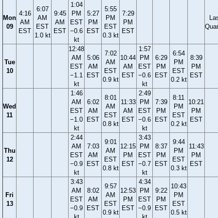
1:04
6:07
5:55
4:16
9:45
PM
5:27
7:29
Mon
AM
PM
La
AM
AM
EST
PM
PM
09
EST
EST
Quar
EST
EST
−0.6
EST
EST
1.0 kt
0.3 kt
kt
12:48
1:57
7:02
6:54
AM
5:06
10:44
PM
6:29
8:39
Tue
AM
PM
EST
AM
AM
EST
PM
PM
10
EST
EST
−1.1
EST
EST
−0.6
EST
EST
0.9 kt
0.2 kt
kt
kt
1:46
2:49
8:01
8:11
AM
6:02
11:33
PM
7:39
10:21
Wed
AM
PM
EST
AM
AM
EST
PM
PM
11
EST
EST
−1.0
EST
EST
−0.6
EST
EST
0.8 kt
0.2 kt
kt
kt
2:44
3:43
9:01
9:44
AM
7:03
12:15
PM
8:37
11:43
Thu
AM
PM
EST
AM
PM
EST
PM
PM
12
EST
EST
−0.9
EST
EST
−0.7
EST
EST
0.8 kt
0.3 kt
kt
kt
3:43
4:34
9:57
10:43
AM
8:02
12:53
PM
9:22
Fri
AM
PM
EST
AM
PM
EST
PM
13
EST
EST
−0.9
EST
EST
−0.9
EST
0.9 kt
0.5 kt
kt
kt