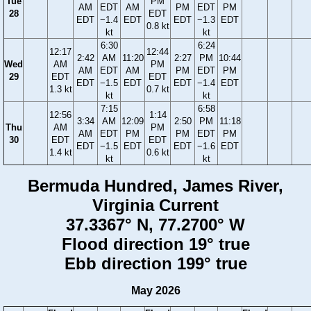
Tue
PM
AM
EDT
AM
PM
EDT
PM
28
EDT
EDT
−1.4
EDT
EDT
−1.3
EDT
0.8 kt
kt
kt
6:30
6:24
12:17
12:44
2:42
AM
11:20
2:27
PM
10:44
Wed
AM
PM
AM
EDT
AM
PM
EDT
PM
29
EDT
EDT
EDT
−1.5
EDT
EDT
−1.4
EDT
1.3 kt
0.7 kt
kt
kt
7:15
6:58
12:56
1:14
3:34
AM
12:09
2:50
PM
11:18
Thu
AM
PM
AM
EDT
PM
PM
EDT
PM
30
EDT
EDT
EDT
−1.5
EDT
EDT
−1.6
EDT
1.4 kt
0.6 kt
kt
kt
Bermuda Hundred, James River,
Virginia Current
37.3367° N, 77.2700° W
Flood direction 19° true
Ebb direction 199° true
May 2026