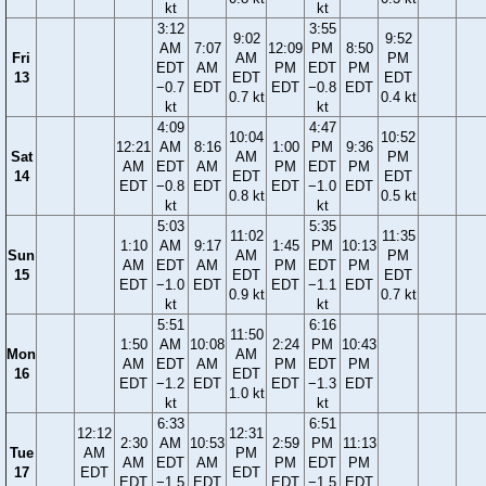
kt
kt
3:12
3:55
9:02
9:52
AM
7:07
12:09
PM
8:50
Fri
AM
PM
EDT
AM
PM
EDT
PM
13
EDT
EDT
−0.7
EDT
EDT
−0.8
EDT
0.7 kt
0.4 kt
kt
kt
4:09
4:47
10:04
10:52
12:21
AM
8:16
1:00
PM
9:36
Sat
AM
PM
AM
EDT
AM
PM
EDT
PM
14
EDT
EDT
EDT
−0.8
EDT
EDT
−1.0
EDT
0.8 kt
0.5 kt
kt
kt
5:03
5:35
11:02
11:35
1:10
AM
9:17
1:45
PM
10:13
Sun
AM
PM
AM
EDT
AM
PM
EDT
PM
15
EDT
EDT
EDT
−1.0
EDT
EDT
−1.1
EDT
0.9 kt
0.7 kt
kt
kt
5:51
6:16
11:50
1:50
AM
10:08
2:24
PM
10:43
Mon
AM
AM
EDT
AM
PM
EDT
PM
16
EDT
EDT
−1.2
EDT
EDT
−1.3
EDT
1.0 kt
kt
kt
6:33
6:51
12:12
12:31
2:30
AM
10:53
2:59
PM
11:13
Tue
AM
PM
AM
EDT
AM
PM
EDT
PM
17
EDT
EDT
EDT
−1.5
EDT
EDT
−1.5
EDT