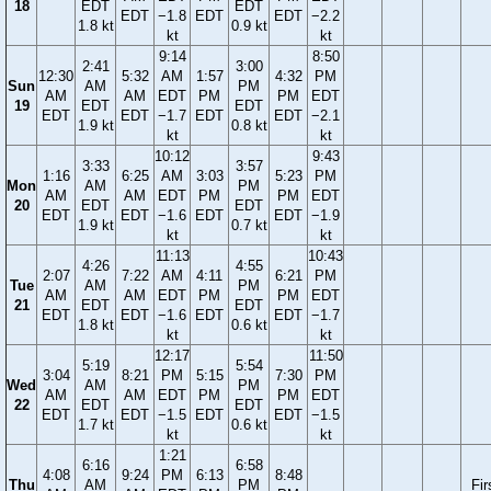
18
EDT
EDT
EDT
−1.8
EDT
EDT
−2.2
1.8 kt
0.9 kt
kt
kt
9:14
8:50
2:41
3:00
12:30
5:32
AM
1:57
4:32
PM
Sun
AM
PM
AM
AM
EDT
PM
PM
EDT
19
EDT
EDT
EDT
EDT
−1.7
EDT
EDT
−2.1
1.9 kt
0.8 kt
kt
kt
10:12
9:43
3:33
3:57
1:16
6:25
AM
3:03
5:23
PM
Mon
AM
PM
AM
AM
EDT
PM
PM
EDT
20
EDT
EDT
EDT
EDT
−1.6
EDT
EDT
−1.9
1.9 kt
0.7 kt
kt
kt
11:13
10:43
4:26
4:55
2:07
7:22
AM
4:11
6:21
PM
Tue
AM
PM
AM
AM
EDT
PM
PM
EDT
21
EDT
EDT
EDT
EDT
−1.6
EDT
EDT
−1.7
1.8 kt
0.6 kt
kt
kt
12:17
11:50
5:19
5:54
3:04
8:21
PM
5:15
7:30
PM
Wed
AM
PM
AM
AM
EDT
PM
PM
EDT
22
EDT
EDT
EDT
EDT
−1.5
EDT
EDT
−1.5
1.7 kt
0.6 kt
kt
kt
1:21
6:16
6:58
4:08
9:24
PM
6:13
8:48
Thu
AM
PM
Fir