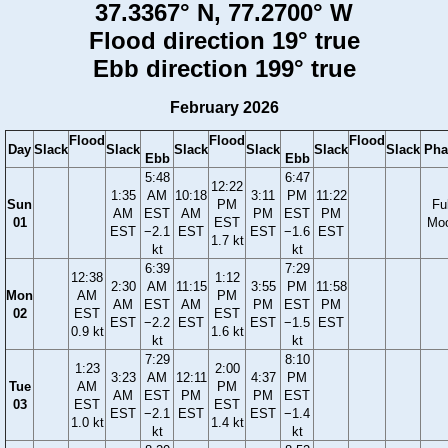
37.3367° N, 77.2700° W
Flood direction 19° true
Ebb direction 199° true
February 2026
Flood
Flood
Flood
Day
Slack
Slack
Slack
Slack
Slack
Slack
Pha
Ebb
Ebb
5:48
6:47
12:22
1:35
AM
10:18
3:11
PM
11:22
Sun
PM
Ful
AM
EST
AM
PM
EST
PM
01
EST
Mo
EST
−2.1
EST
EST
−1.6
EST
1.7 kt
kt
kt
6:39
7:29
12:38
1:12
2:30
AM
11:15
3:55
PM
11:58
Mon
AM
PM
AM
EST
AM
PM
EST
PM
02
EST
EST
EST
−2.2
EST
EST
−1.5
EST
0.9 kt
1.6 kt
kt
kt
7:29
8:10
1:23
2:00
3:23
AM
12:11
4:37
PM
Tue
AM
PM
AM
EST
PM
PM
EST
03
EST
EST
EST
−2.1
EST
EST
−1.4
1.0 kt
1.4 kt
kt
kt