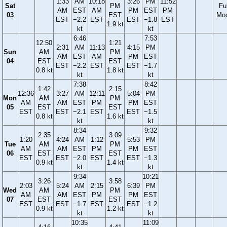
1:33
AM
10:18
3:26
PM
11:52
Sat
PM
Ful
AM
EST
AM
PM
EST
PM
03
EST
Mo
EST
−2.2
EST
EST
−1.8
EST
1.9 kt
kt
kt
6:46
7:53
12:50
1:21
2:31
AM
11:13
4:15
PM
Sun
AM
PM
AM
EST
AM
PM
EST
04
EST
EST
EST
−2.2
EST
EST
−1.7
0.8 kt
1.8 kt
kt
kt
7:38
8:42
1:42
2:15
12:36
3:27
AM
12:11
5:04
PM
Mon
AM
PM
AM
AM
EST
PM
PM
EST
05
EST
EST
EST
EST
−2.1
EST
EST
−1.5
0.8 kt
1.6 kt
kt
kt
8:34
9:32
2:35
3:09
1:20
4:24
AM
1:12
5:53
PM
Tue
AM
PM
AM
AM
EST
PM
PM
EST
06
EST
EST
EST
EST
−2.0
EST
EST
−1.3
0.9 kt
1.4 kt
kt
kt
9:34
10:21
3:26
3:58
2:03
5:24
AM
2:15
6:39
PM
Wed
AM
PM
AM
AM
EST
PM
PM
EST
07
EST
EST
EST
EST
−1.7
EST
EST
−1.2
0.9 kt
1.2 kt
kt
kt
10:35
11:09