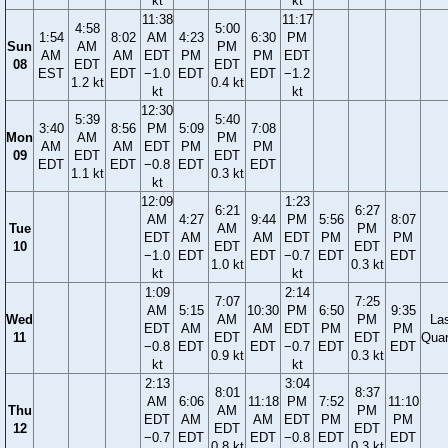
kt
kt
11:38
11:17
4:58
5:00
1:54
8:02
AM
4:23
6:30
PM
Sun
AM
PM
AM
AM
EDT
PM
PM
EDT
08
EDT
EDT
EST
EDT
−1.0
EDT
EDT
−1.2
1.2 kt
0.4 kt
kt
kt
12:30
5:39
5:40
3:40
8:56
PM
5:09
7:08
Mon
AM
PM
AM
AM
EDT
PM
PM
09
EDT
EDT
EDT
EDT
−0.8
EDT
EDT
1.1 kt
0.3 kt
kt
12:09
1:23
6:21
6:27
AM
4:27
9:44
PM
5:56
8:07
Tue
AM
PM
EDT
AM
AM
EDT
PM
PM
10
EDT
EDT
−1.0
EDT
EDT
−0.7
EDT
EDT
1.0 kt
0.3 kt
kt
kt
1:09
2:14
7:07
7:25
AM
5:15
10:30
PM
6:50
9:35
Wed
AM
PM
La
EDT
AM
AM
EDT
PM
PM
11
EDT
EDT
Quar
−0.8
EDT
EDT
−0.7
EDT
EDT
0.9 kt
0.3 kt
kt
kt
2:13
3:04
8:01
8:37
AM
6:06
11:18
PM
7:52
11:10
Thu
AM
PM
EDT
AM
AM
EDT
PM
PM
12
EDT
EDT
−0.7
EDT
EDT
−0.8
EDT
EDT
0.8 kt
0.3 kt