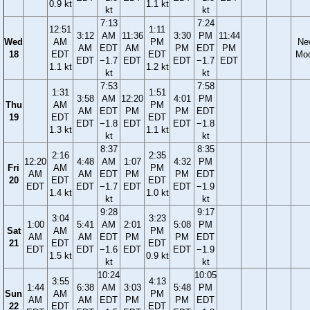
0.9 kt
1.1 kt
kt
kt
7:13
7:24
12:51
1:11
3:12
AM
11:36
3:30
PM
11:44
Wed
AM
PM
Ne
AM
EDT
AM
PM
EDT
PM
18
EDT
EDT
Mo
EDT
−1.7
EDT
EDT
−1.7
EDT
1.1 kt
1.2 kt
kt
kt
7:53
7:58
1:31
1:51
3:58
AM
12:20
4:01
PM
Thu
AM
PM
AM
EDT
PM
PM
EDT
19
EDT
EDT
EDT
−1.8
EDT
EDT
−1.8
1.3 kt
1.1 kt
kt
kt
8:37
8:35
2:16
2:35
12:20
4:48
AM
1:07
4:32
PM
Fri
AM
PM
AM
AM
EDT
PM
PM
EDT
20
EDT
EDT
EDT
EDT
−1.7
EDT
EDT
−1.9
1.4 kt
1.0 kt
kt
kt
9:28
9:17
3:04
3:23
1:00
5:41
AM
2:01
5:08
PM
Sat
AM
PM
AM
AM
EDT
PM
PM
EDT
21
EDT
EDT
EDT
EDT
−1.6
EDT
EDT
−1.9
1.5 kt
0.9 kt
kt
kt
10:24
10:05
3:55
4:13
1:44
6:38
AM
3:03
5:48
PM
Sun
AM
PM
AM
AM
EDT
PM
PM
EDT
22
EDT
EDT