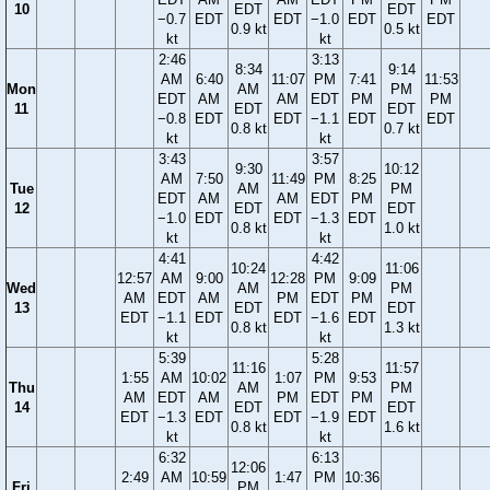
10
EDT
EDT
−0.7
EDT
EDT
−1.0
EDT
EDT
0.9 kt
0.5 kt
kt
kt
2:46
3:13
8:34
9:14
AM
6:40
11:07
PM
7:41
11:53
Mon
AM
PM
EDT
AM
AM
EDT
PM
PM
11
EDT
EDT
−0.8
EDT
EDT
−1.1
EDT
EDT
0.8 kt
0.7 kt
kt
kt
3:43
3:57
9:30
10:12
AM
7:50
11:49
PM
8:25
Tue
AM
PM
EDT
AM
AM
EDT
PM
12
EDT
EDT
−1.0
EDT
EDT
−1.3
EDT
0.8 kt
1.0 kt
kt
kt
4:41
4:42
10:24
11:06
12:57
AM
9:00
12:28
PM
9:09
Wed
AM
PM
AM
EDT
AM
PM
EDT
PM
13
EDT
EDT
EDT
−1.1
EDT
EDT
−1.6
EDT
0.8 kt
1.3 kt
kt
kt
5:39
5:28
11:16
11:57
1:55
AM
10:02
1:07
PM
9:53
Thu
AM
PM
AM
EDT
AM
PM
EDT
PM
14
EDT
EDT
EDT
−1.3
EDT
EDT
−1.9
EDT
0.8 kt
1.6 kt
kt
kt
6:32
6:13
12:06
2:49
AM
10:59
1:47
PM
10:36
Fri
PM