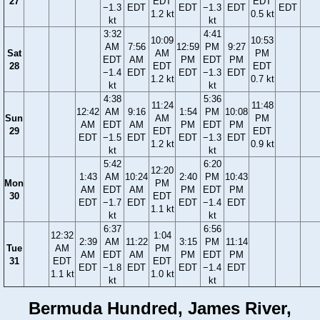
27
EDT
EDT
−1.3
EDT
EDT
−1.3
EDT
EDT
1.2 kt
0.5 kt
kt
kt
3:32
4:41
10:09
10:53
AM
7:56
12:59
PM
9:27
Sat
AM
PM
EDT
AM
PM
EDT
PM
28
EDT
EDT
−1.4
EDT
EDT
−1.3
EDT
1.2 kt
0.7 kt
kt
kt
4:38
5:36
11:24
11:48
12:42
AM
9:16
1:54
PM
10:08
Sun
AM
PM
AM
EDT
AM
PM
EDT
PM
29
EDT
EDT
EDT
−1.5
EDT
EDT
−1.3
EDT
1.2 kt
0.9 kt
kt
kt
5:42
6:20
12:20
1:43
AM
10:24
2:40
PM
10:43
Mon
PM
AM
EDT
AM
PM
EDT
PM
30
EDT
EDT
−1.7
EDT
EDT
−1.4
EDT
1.1 kt
kt
kt
6:37
6:56
12:32
1:04
2:39
AM
11:22
3:15
PM
11:14
Tue
AM
PM
AM
EDT
AM
PM
EDT
PM
31
EDT
EDT
EDT
−1.8
EDT
EDT
−1.4
EDT
1.1 kt
1.0 kt
kt
kt
Bermuda Hundred, James River,