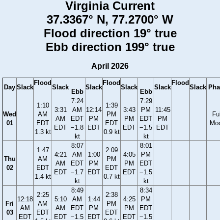
Virginia Current
37.3367° N, 77.2700° W
Flood direction 19° true
Ebb direction 199° true
April 2026
Flood
Flood
Flood
Day
Slack
Slack
Slack
Slack
Slack
Slack
Pha
Ebb
Ebb
7:24
7:29
1:10
1:39
3:31
AM
12:14
3:43
PM
11:45
Wed
AM
PM
Ful
AM
EDT
PM
PM
EDT
PM
01
EDT
EDT
Mo
EDT
−1.8
EDT
EDT
−1.5
EDT
1.3 kt
0.9 kt
kt
kt
8:07
8:01
1:47
2:09
4:21
AM
1:00
4:05
PM
Thu
AM
PM
AM
EDT
PM
PM
EDT
02
EDT
EDT
EDT
−1.7
EDT
EDT
−1.5
1.4 kt
0.7 kt
kt
kt
8:49
8:34
2:25
2:38
12:18
5:10
AM
1:44
4:25
PM
Fri
AM
PM
AM
AM
EDT
PM
PM
EDT
03
EDT
EDT
EDT
EDT
−1.5
EDT
EDT
−1.5