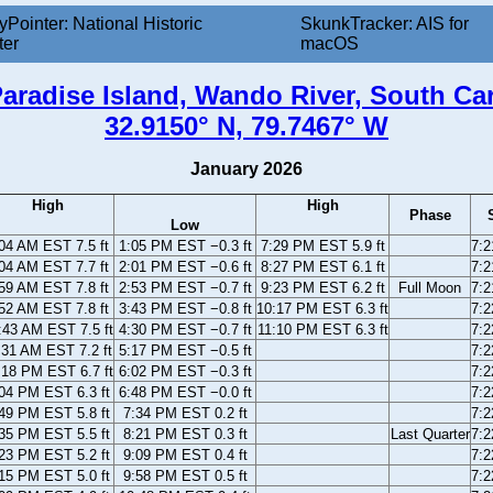
yPointer: National Historic
SkunkTracker: AIS for
ter
macOS
aradise Island, Wando River, South Ca
32.9150° N, 79.7467° W
January 2026
High
High
Phase
Low
04 AM EST 7.5 ft
1:05 PM EST −0.3 ft
7:29 PM EST 5.9 ft
7:
04 AM EST 7.7 ft
2:01 PM EST −0.6 ft
8:27 PM EST 6.1 ft
7:
59 AM EST 7.8 ft
2:53 PM EST −0.7 ft
9:23 PM EST 6.2 ft
Full Moon
7:
52 AM EST 7.8 ft
3:43 PM EST −0.8 ft
10:17 PM EST 6.3 ft
7:
:43 AM EST 7.5 ft
4:30 PM EST −0.7 ft
11:10 PM EST 6.3 ft
7:
:31 AM EST 7.2 ft
5:17 PM EST −0.5 ft
7:
:18 PM EST 6.7 ft
6:02 PM EST −0.3 ft
7:
04 PM EST 6.3 ft
6:48 PM EST −0.0 ft
7:
49 PM EST 5.8 ft
7:34 PM EST 0.2 ft
7:
35 PM EST 5.5 ft
8:21 PM EST 0.3 ft
Last Quarter
7:
23 PM EST 5.2 ft
9:09 PM EST 0.4 ft
7:
15 PM EST 5.0 ft
9:58 PM EST 0.5 ft
7: