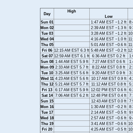
High
Day
Low
Sun 01
1:47 AM EST −1.2 ft
8:
Mon 02
2:39 AM EST −1.3 ft
9:
Tue 03
3:28 AM EST −1.2 ft
10
Wed 04
4:16 AM EST −1.0 ft
11
Thu 05
5:01 AM EST −0.6 ft
11
Fri 06
12:15 AM EST 6.3 ft
5:48 AM EST −0.2 ft
12
Sat 07
12:59 AM EST 6.1 ft
6:36 AM EST 0.2 ft
1:
Sun 08
1:44 AM EST 5.9 ft
7:27 AM EST 0.6 ft
1:
Mon 09
2:33 AM EST 5.7 ft
8:22 AM EST 0.8 ft
2:
Tue 10
3:25 AM EST 5.6 ft
9:20 AM EST 0.9 ft
3:
Wed 11
4:23 AM EST 5.6 ft
10:17 AM EST 0.9 ft
4:
Thu 12
5:21 AM EST 5.7 ft
11:12 AM EST 0.8 ft
5:
Fri 13
6:17 AM EST 5.9 ft
12:02 PM EST 0.6 ft
6:
Sat 14
7:06 AM EST 6.2 ft
12:48 PM EST 0.4 ft
7:
Sun 15
12:43 AM EST 0.0 ft
7:
Mon 16
1:30 AM EST −0.2 ft
8:
Tue 17
2:14 AM EST −0.5 ft
9:
Wed 18
2:57 AM EST −0.6 ft
9:
Thu 19
3:41 AM EST −0.6 ft
10
Fri 20
4:25 AM EST −0.5 ft
10