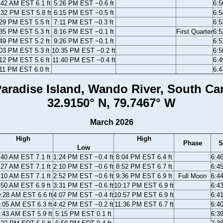
:42 AM EST 6.1 ft
5:26 PM EST −0.6 ft
6:
:32 PM EST 5.8 ft
6:15 PM EST −0.5 ft
6:
29 PM EST 5.5 ft
7:11 PM EST −0.3 ft
6:
35 PM EST 5.3 ft
8:16 PM EST −0.1 ft
First Quarter
6:
49 PM EST 5.2 ft
9:26 PM EST −0.1 ft
6:
03 PM EST 5.3 ft
10:35 PM EST −0.2 ft
6:
12 PM EST 5.6 ft
11:40 PM EST −0.4 ft
6:
11 PM EST 6.0 ft
6:
aradise Island, Wando River, South Ca
32.9150° N, 79.7467° W
March 2026
High
High
Phase
S
Low
:40 AM EST 7.1 ft
1:24 PM EST −0.4 ft
8:04 PM EST 6.4 ft
6:4
:27 AM EST 7.1 ft
2:10 PM EST −0.6 ft
8:52 PM EST 6.7 ft
6:4
:10 AM EST 7.1 ft
2:52 PM EST −0.6 ft
9:36 PM EST 6.9 ft
Full Moon
6:4
:50 AM EST 6.9 ft
3:31 PM EST −0.6 ft
10:17 PM EST 6.9 ft
6:4
:28 AM EST 6.6 ft
4:07 PM EST −0.4 ft
10:57 PM EST 6.9 ft
6:4
:05 AM EST 6.3 ft
4:42 PM EST −0.2 ft
11:36 PM EST 6.7 ft
6:4
:43 AM EST 5.9 ft
5:15 PM EST 0.1 ft
6:3