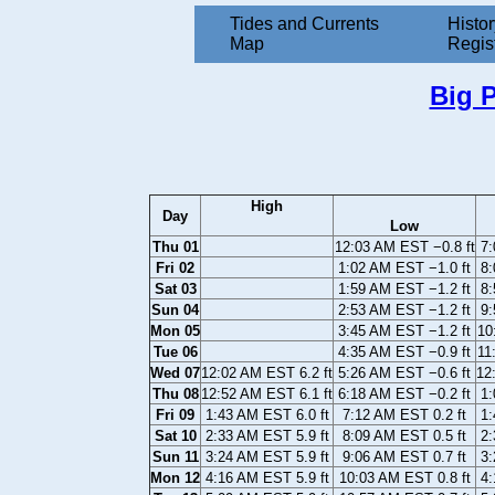
Tides and Currents
Histor
Map
Regis
Big P
High
Day
Low
Thu 01
12:03 AM EST −0.8 ft
7:
Fri 02
1:02 AM EST −1.0 ft
8:
Sat 03
1:59 AM EST −1.2 ft
8:
Sun 04
2:53 AM EST −1.2 ft
9:
Mon 05
3:45 AM EST −1.2 ft
10
Tue 06
4:35 AM EST −0.9 ft
11
Wed 07
12:02 AM EST 6.2 ft
5:26 AM EST −0.6 ft
12
Thu 08
12:52 AM EST 6.1 ft
6:18 AM EST −0.2 ft
1:
Fri 09
1:43 AM EST 6.0 ft
7:12 AM EST 0.2 ft
1:
Sat 10
2:33 AM EST 5.9 ft
8:09 AM EST 0.5 ft
2:
Sun 11
3:24 AM EST 5.9 ft
9:06 AM EST 0.7 ft
3:
Mon 12
4:16 AM EST 5.9 ft
10:03 AM EST 0.8 ft
4: