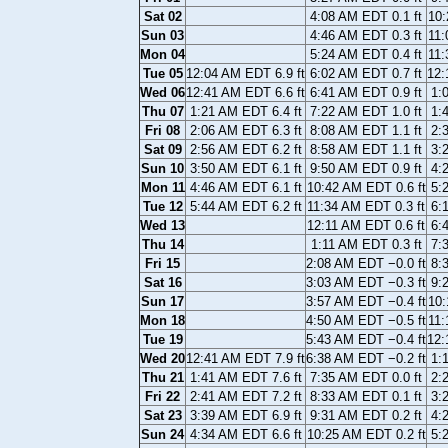
Sat 02
4:08 AM EDT 0.1 ft
10:
Sun 03
4:46 AM EDT 0.3 ft
11:
Mon 04
5:24 AM EDT 0.4 ft
11:
Tue 05
12:04 AM EDT 6.9 ft
6:02 AM EDT 0.7 ft
12:
Wed 06
12:41 AM EDT 6.6 ft
6:41 AM EDT 0.9 ft
1:
Thu 07
1:21 AM EDT 6.4 ft
7:22 AM EDT 1.0 ft
1:
Fri 08
2:06 AM EDT 6.3 ft
8:08 AM EDT 1.1 ft
2:
Sat 09
2:56 AM EDT 6.2 ft
8:58 AM EDT 1.1 ft
3:
Sun 10
3:50 AM EDT 6.1 ft
9:50 AM EDT 0.9 ft
4:
Mon 11
4:46 AM EDT 6.1 ft
10:42 AM EDT 0.6 ft
5:
Tue 12
5:44 AM EDT 6.2 ft
11:34 AM EDT 0.3 ft
6:
Wed 13
12:11 AM EDT 0.6 ft
6:
Thu 14
1:11 AM EDT 0.3 ft
7:
Fri 15
2:08 AM EDT −0.0 ft
8:
Sat 16
3:03 AM EDT −0.3 ft
9:
Sun 17
3:57 AM EDT −0.4 ft
10:
Mon 18
4:50 AM EDT −0.5 ft
11:
Tue 19
5:43 AM EDT −0.4 ft
12:
Wed 20
12:41 AM EDT 7.9 ft
6:38 AM EDT −0.2 ft
1:
Thu 21
1:41 AM EDT 7.6 ft
7:35 AM EDT 0.0 ft
2:
Fri 22
2:41 AM EDT 7.2 ft
8:33 AM EDT 0.1 ft
3:
Sat 23
3:39 AM EDT 6.9 ft
9:31 AM EDT 0.2 ft
4:
Sun 24
4:34 AM EDT 6.6 ft
10:25 AM EDT 0.2 ft
5: