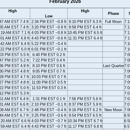
February 2026
High
High
Phase
Low
47 AM EST 7.4 ft
2:34 PM EST −0.8 ft
9:10 PM EST 6.3 ft
Full Moon
7:
35 AM EST 7.4 ft
3:20 PM EST −0.9 ft
9:58 PM EST 6.4 ft
7:
:19 AM EST 7.1 ft
4:03 PM EST −0.8 ft
10:45 PM EST 6.5 ft
7:
:01 AM EST 6.8 ft
4:43 PM EST −0.6 ft
11:31 PM EST 6.4 ft
7:
:42 AM EST 6.4 ft
5:22 PM EST −0.4 ft
7:
:22 PM EST 6.0 ft
6:01 PM EST −0.1 ft
7:
03 PM EST 5.5 ft
6:40 PM EST 0.2 ft
7:
47 PM EST 5.2 ft
7:22 PM EST 0.4 ft
7:
36 PM EST 4.9 ft
8:10 PM EST 0.6 ft
Last Quarter
7:
30 PM EST 4.8 ft
9:05 PM EST 0.7 ft
7:
28 PM EST 4.7 ft
10:03 PM EST 0.7 ft
7:
27 PM EST 4.8 ft
11:00 PM EST 0.5 ft
7:
22 PM EST 5.0 ft
11:53 PM EST 0.3 ft
7:
12 PM EST 5.3 ft
7:
51 AM EST 6.4 ft
1:31 PM EST 0.1 ft
7:56 PM EST 5.6 ft
7:
31 AM EST 6.6 ft
2:10 PM EST −0.1 ft
8:37 PM EST 5.9 ft
7:
08 AM EST 6.7 ft
2:48 PM EST −0.4 ft
9:16 PM EST 6.2 ft
New Moon
7:
44 AM EST 6.7 ft
3:25 PM EST −0.6 ft
9:54 PM EST 6.5 ft
6:
:20 AM EST 6.6 ft
4:03 PM EST −0.7 ft
10:34 PM EST 6.7 ft
6:
:59 AM EST 6.4 ft
4:43 PM EST −0.7 ft
11:17 PM EST 6.8 ft
6: