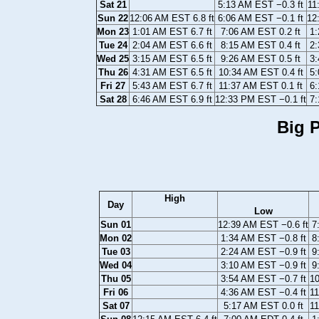
Sat 21
5:13 AM EST −0.3 ft
11
Sun 22
12:06 AM EST 6.8 ft
6:06 AM EST −0.1 ft
12
Mon 23
1:01 AM EST 6.7 ft
7:06 AM EST 0.2 ft
1:
Tue 24
2:04 AM EST 6.6 ft
8:15 AM EST 0.4 ft
2:
Wed 25
3:15 AM EST 6.5 ft
9:26 AM EST 0.5 ft
3:
Thu 26
4:31 AM EST 6.5 ft
10:34 AM EST 0.4 ft
5:
Fri 27
5:43 AM EST 6.7 ft
11:37 AM EST 0.1 ft
6:
Sat 28
6:46 AM EST 6.9 ft
12:33 PM EST −0.1 ft
7:
Big P
High
Day
Low
Sun 01
12:39 AM EST −0.6 ft
7
Mon 02
1:34 AM EST −0.8 ft
8
Tue 03
2:24 AM EST −0.9 ft
9
Wed 04
3:10 AM EST −0.9 ft
9
Thu 05
3:54 AM EST −0.7 ft
10
Fri 06
4:36 AM EST −0.4 ft
11
Sat 07
5:17 AM EST 0.0 ft
11