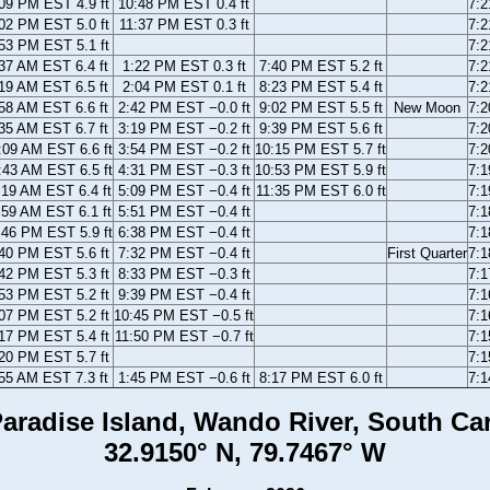
09 PM EST 4.9 ft
10:48 PM EST 0.4 ft
7:
02 PM EST 5.0 ft
11:37 PM EST 0.3 ft
7:
53 PM EST 5.1 ft
7:
37 AM EST 6.4 ft
1:22 PM EST 0.3 ft
7:40 PM EST 5.2 ft
7:
19 AM EST 6.5 ft
2:04 PM EST 0.1 ft
8:23 PM EST 5.4 ft
7:
58 AM EST 6.6 ft
2:42 PM EST −0.0 ft
9:02 PM EST 5.5 ft
New Moon
7:
35 AM EST 6.7 ft
3:19 PM EST −0.2 ft
9:39 PM EST 5.6 ft
7:
:09 AM EST 6.6 ft
3:54 PM EST −0.2 ft
10:15 PM EST 5.7 ft
7:
:43 AM EST 6.5 ft
4:31 PM EST −0.3 ft
10:53 PM EST 5.9 ft
7:
:19 AM EST 6.4 ft
5:09 PM EST −0.4 ft
11:35 PM EST 6.0 ft
7:
:59 AM EST 6.1 ft
5:51 PM EST −0.4 ft
7:
:46 PM EST 5.9 ft
6:38 PM EST −0.4 ft
7:
40 PM EST 5.6 ft
7:32 PM EST −0.4 ft
First Quarter
7:
42 PM EST 5.3 ft
8:33 PM EST −0.3 ft
7:
53 PM EST 5.2 ft
9:39 PM EST −0.4 ft
7:
07 PM EST 5.2 ft
10:45 PM EST −0.5 ft
7:
17 PM EST 5.4 ft
11:50 PM EST −0.7 ft
7:
20 PM EST 5.7 ft
7:
55 AM EST 7.3 ft
1:45 PM EST −0.6 ft
8:17 PM EST 6.0 ft
7:
aradise Island, Wando River, South Ca
32.9150° N, 79.7467° W