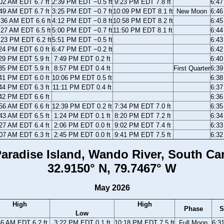
02 AM EDT 6.7 ft
2:39 PM EDT −0.5 ft
9:23 PM EDT 7.8 ft
6:4
49 AM EDT 6.7 ft
3:25 PM EDT −0.7 ft
10:09 PM EDT 8.1 ft
New Moon
6:4
:36 AM EDT 6.6 ft
4:12 PM EDT −0.8 ft
10:58 PM EDT 8.2 ft
6:4
:27 AM EDT 6.5 ft
5:00 PM EDT −0.7 ft
11:50 PM EDT 8.1 ft
6:4
:23 PM EDT 6.2 ft
5:51 PM EDT −0.5 ft
6:4
24 PM EDT 6.0 ft
6:47 PM EDT −0.2 ft
6:4
29 PM EDT 5.9 ft
7:49 PM EDT 0.2 ft
6:4
35 PM EDT 5.9 ft
8:57 PM EDT 0.4 ft
First Quarter
6:3
41 PM EDT 6.0 ft
10:06 PM EDT 0.5 ft
6:3
44 PM EDT 6.3 ft
11:11 PM EDT 0.4 ft
6:3
42 PM EDT 6.6 ft
6:3
56 AM EDT 6.6 ft
12:39 PM EDT 0.2 ft
7:34 PM EDT 7.0 ft
6:3
43 AM EDT 6.5 ft
1:24 PM EDT 0.1 ft
8:20 PM EDT 7.2 ft
6:3
27 AM EDT 6.4 ft
2:06 PM EDT 0.0 ft
9:02 PM EDT 7.4 ft
6:3
07 AM EDT 6.3 ft
2:45 PM EDT 0.0 ft
9:41 PM EDT 7.5 ft
6:3
aradise Island, Wando River, South Ca
32.9150° N, 79.7467° W
May 2026
High
High
Phase
S
Low
46 AM EDT 6.2 ft
3:22 PM EDT 0.1 ft
10:18 PM EDT 7.5 ft
Full Moon
6:3