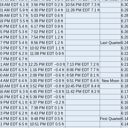
24 AM EDT 6.1 ft
3:56 PM EDT 0.2 ft
10:54 PM EDT 7.3 ft
6:3
01 AM EDT 5.9 ft
4:30 PM EDT 0.4 ft
11:28 PM EDT 7.1 ft
6:2
39 AM EDT 5.7 ft
5:03 PM EDT 0.6 ft
6:2
19 PM EDT 5.5 ft
5:38 PM EDT 0.8 ft
6:2
00 PM EDT 5.4 ft
6:17 PM EDT 0.9 ft
6:2
45 PM EDT 5.3 ft
7:02 PM EDT 1.1 ft
6:2
34 PM EDT 5.3 ft
7:54 PM EDT 1.2 ft
6:2
27 PM EDT 5.4 ft
8:56 PM EDT 1.2 ft
Last Quarter
6:2
23 PM EDT 5.7 ft
10:02 PM EDT 1.1 ft
6:2
20 PM EDT 6.2 ft
11:08 PM EDT 0.9 ft
6:2
17 PM EDT 6.7 ft
6:2
41 AM EDT 6.2 ft
12:25 PM EDT −0.0 ft
7:13 PM EDT 7.2 ft
6:2
36 AM EDT 6.3 ft
1:16 PM EDT −0.4 ft
8:06 PM EDT 7.7 ft
6:2
30 AM EDT 6.4 ft
2:08 PM EDT −0.6 ft
8:58 PM EDT 8.1 ft
6:1
24 AM EDT 6.4 ft
3:00 PM EDT −0.8 ft
9:51 PM EDT 8.4 ft
New Moon
6:1
18 AM EDT 6.4 ft
3:52 PM EDT −0.8 ft
10:45 PM EDT 8.4 ft
6:1
16 AM EDT 6.3 ft
4:45 PM EDT −0.8 ft
11:42 PM EDT 8.2 ft
6:1
16 PM EDT 6.2 ft
5:39 PM EDT −0.5 ft
6:1
19 PM EDT 6.1 ft
6:37 PM EDT −0.2 ft
6:1
21 PM EDT 6.1 ft
7:38 PM EDT 0.1 ft
6:1
23 PM EDT 6.2 ft
8:43 PM EDT 0.3 ft
6:1
24 PM EDT 6.3 ft
9:48 PM EDT 0.5 ft
First Quarter
6:1
21 PM EDT 6.5 ft
10:51 PM EDT 0.5 ft
6:1