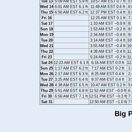
Tue 13
5:09 AM EST 5.9 ft
10:57 AM EST 0.7 ft
5:
Wed 14
6:01 AM EST 6.1 ft
11:49 AM EST 0.6 ft
6:
Thu 15
6:50 AM EST 6.2 ft
12:37 PM EST 0.4 ft
6:
Fri 16
12:25 AM EST 0.1 ft
7:
Sat 17
1:10 AM EST −0.0 ft
8:
Sun 18
1:53 AM EST −0.2 ft
8:
Mon 19
2:34 AM EST −0.4 ft
9:
Tue 20
3:14 AM EST −0.4 ft
10
Wed 21
3:55 AM EST −0.4 ft
10
Thu 22
4:38 AM EST −0.4 ft
11
Fri 23
5:24 AM EST −0.2 ft
11
Sat 24
12:23 AM EST 6.1 ft
6:16 AM EST 0.0 ft
12
Sun 25
1:17 AM EST 6.2 ft
7:17 AM EST 0.2 ft
1:
Mon 26
2:17 AM EST 6.3 ft
8:25 AM EST 0.4 ft
2:
Tue 27
3:25 AM EST 6.4 ft
9:37 AM EST 0.4 ft
3:
Wed 28
4:38 AM EST 6.5 ft
10:47 AM EST 0.2 ft
5:
Thu 29
5:51 AM EST 6.8 ft
11:52 AM EST −0.0 ft
6:
Fri 30
6:56 AM EST 7.1 ft
12:51 PM EST −0.3 ft
7:
Sat 31
12:50 AM EST −1.0 ft
7:
Big P