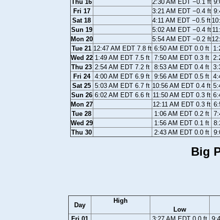
Thu 16
2:30 AM EDT −0.1 ft
9:
Fri 17
3:21 AM EDT −0.4 ft
9:
Sat 18
4:11 AM EDT −0.5 ft
10
Sun 19
5:02 AM EDT −0.4 ft
11
Mon 20
5:54 AM EDT −0.2 ft
12
Tue 21
12:47 AM EDT 7.8 ft
6:50 AM EDT 0.0 ft
1:
Wed 22
1:49 AM EDT 7.5 ft
7:50 AM EDT 0.3 ft
2:
Thu 23
2:54 AM EDT 7.2 ft
8:53 AM EDT 0.4 ft
3:
Fri 24
4:00 AM EDT 6.9 ft
9:56 AM EDT 0.5 ft
4:
Sat 25
5:03 AM EDT 6.7 ft
10:56 AM EDT 0.4 ft
5:
Sun 26
6:02 AM EDT 6.6 ft
11:50 AM EDT 0.3 ft
6:
Mon 27
12:11 AM EDT 0.3 ft
6:
Tue 28
1:06 AM EDT 0.2 ft
7:
Wed 29
1:56 AM EDT 0.1 ft
8:
Thu 30
2:43 AM EDT 0.0 ft
9:
Big P
High
Day
Low
Fri 01
3:27 AM EDT 0.0 ft
9: