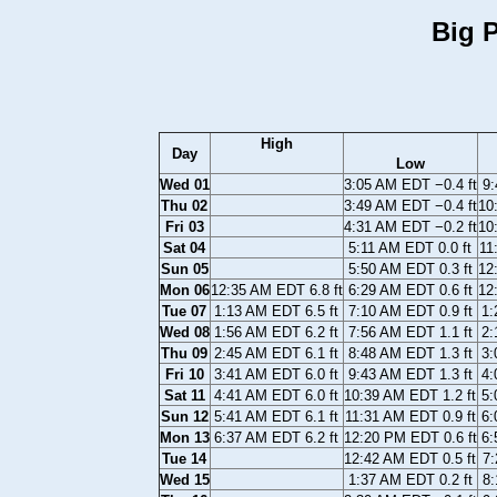
Big P
High
Day
Low
Wed 01
3:05 AM EDT −0.4 ft
9:
Thu 02
3:49 AM EDT −0.4 ft
10
Fri 03
4:31 AM EDT −0.2 ft
10
Sat 04
5:11 AM EDT 0.0 ft
11
Sun 05
5:50 AM EDT 0.3 ft
12
Mon 06
12:35 AM EDT 6.8 ft
6:29 AM EDT 0.6 ft
12
Tue 07
1:13 AM EDT 6.5 ft
7:10 AM EDT 0.9 ft
1:
Wed 08
1:56 AM EDT 6.2 ft
7:56 AM EDT 1.1 ft
2:
Thu 09
2:45 AM EDT 6.1 ft
8:48 AM EDT 1.3 ft
3:
Fri 10
3:41 AM EDT 6.0 ft
9:43 AM EDT 1.3 ft
4:
Sat 11
4:41 AM EDT 6.0 ft
10:39 AM EDT 1.2 ft
5:
Sun 12
5:41 AM EDT 6.1 ft
11:31 AM EDT 0.9 ft
6:
Mon 13
6:37 AM EDT 6.2 ft
12:20 PM EDT 0.6 ft
6:
Tue 14
12:42 AM EDT 0.5 ft
7:
Wed 15
1:37 AM EDT 0.2 ft
8: