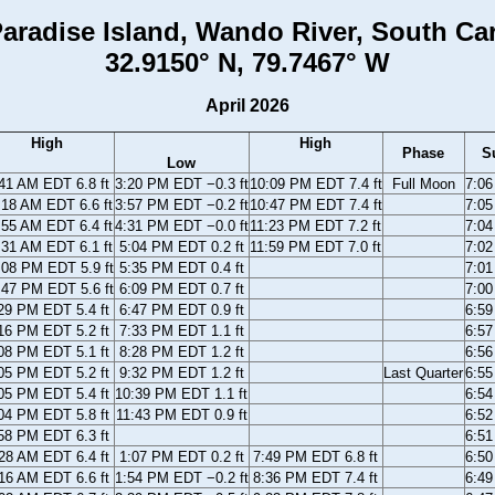
aradise Island, Wando River, South Ca
32.9150° N, 79.7467° W
April 2026
High
High
Phase
S
Low
41 AM EDT 6.8 ft
3:20 PM EDT −0.3 ft
10:09 PM EDT 7.4 ft
Full Moon
7:0
:18 AM EDT 6.6 ft
3:57 PM EDT −0.2 ft
10:47 PM EDT 7.4 ft
7:0
:55 AM EDT 6.4 ft
4:31 PM EDT −0.0 ft
11:23 PM EDT 7.2 ft
7:0
:31 AM EDT 6.1 ft
5:04 PM EDT 0.2 ft
11:59 PM EDT 7.0 ft
7:0
:08 PM EDT 5.9 ft
5:35 PM EDT 0.4 ft
7:0
:47 PM EDT 5.6 ft
6:09 PM EDT 0.7 ft
7:0
29 PM EDT 5.4 ft
6:47 PM EDT 0.9 ft
6:5
16 PM EDT 5.2 ft
7:33 PM EDT 1.1 ft
6:5
08 PM EDT 5.1 ft
8:28 PM EDT 1.2 ft
6:5
05 PM EDT 5.2 ft
9:32 PM EDT 1.2 ft
Last Quarter
6:5
05 PM EDT 5.4 ft
10:39 PM EDT 1.1 ft
6:5
04 PM EDT 5.8 ft
11:43 PM EDT 0.9 ft
6:5
58 PM EDT 6.3 ft
6:5
28 AM EDT 6.4 ft
1:07 PM EDT 0.2 ft
7:49 PM EDT 6.8 ft
6:5
16 AM EDT 6.6 ft
1:54 PM EDT −0.2 ft
8:36 PM EDT 7.4 ft
6:4