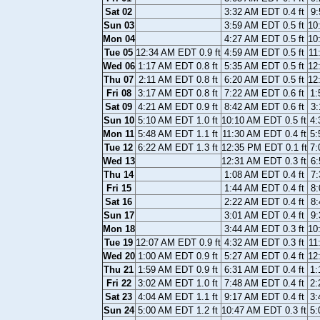
Sat 02
3:32 AM EDT 0.4 ft
9:
Sun 03
3:59 AM EDT 0.5 ft
10
Mon 04
4:27 AM EDT 0.5 ft
10
Tue 05
12:34 AM EDT 0.9 ft
4:59 AM EDT 0.5 ft
11
Wed 06
1:17 AM EDT 0.8 ft
5:35 AM EDT 0.5 ft
12
Thu 07
2:11 AM EDT 0.8 ft
6:20 AM EDT 0.5 ft
12
Fri 08
3:17 AM EDT 0.8 ft
7:22 AM EDT 0.6 ft
1:
Sat 09
4:21 AM EDT 0.9 ft
8:42 AM EDT 0.6 ft
3:
Sun 10
5:10 AM EDT 1.0 ft
10:10 AM EDT 0.5 ft
4:
Mon 11
5:48 AM EDT 1.1 ft
11:30 AM EDT 0.4 ft
5:
Tue 12
6:22 AM EDT 1.3 ft
12:35 PM EDT 0.1 ft
7:
Wed 13
12:31 AM EDT 0.3 ft
6:
Thu 14
1:08 AM EDT 0.4 ft
7:
Fri 15
1:44 AM EDT 0.4 ft
8:
Sat 16
2:22 AM EDT 0.4 ft
8:
Sun 17
3:01 AM EDT 0.4 ft
9:
Mon 18
3:44 AM EDT 0.3 ft
10
Tue 19
12:07 AM EDT 0.9 ft
4:32 AM EDT 0.3 ft
11
Wed 20
1:00 AM EDT 0.9 ft
5:27 AM EDT 0.4 ft
12
Thu 21
1:59 AM EDT 0.9 ft
6:31 AM EDT 0.4 ft
1:
Fri 22
3:02 AM EDT 1.0 ft
7:48 AM EDT 0.4 ft
2:
Sat 23
4:04 AM EDT 1.1 ft
9:17 AM EDT 0.4 ft
3:
Sun 24
5:00 AM EDT 1.2 ft
10:47 AM EDT 0.3 ft
5: