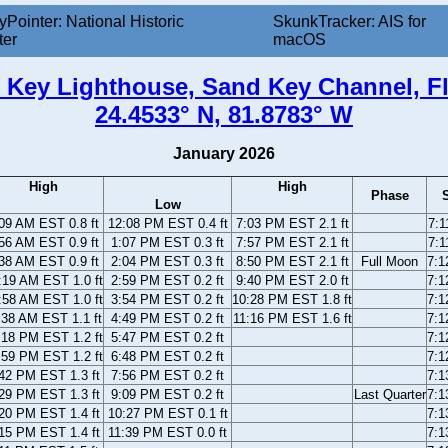
yPointer: National Historic
SkunkTracker: AIS for
ter
macOS
 Key Lighthouse, Sand Key Channel, Fl
24.4533° N, 81.8783° W
January 2026
High
High
Phase
Low
09 AM EST 0.8 ft
12:08 PM EST 0.4 ft
7:03 PM EST 2.1 ft
7:
56 AM EST 0.9 ft
1:07 PM EST 0.3 ft
7:57 PM EST 2.1 ft
7:
38 AM EST 0.9 ft
2:04 PM EST 0.3 ft
8:50 PM EST 2.1 ft
Full Moon
7:
:19 AM EST 1.0 ft
2:59 PM EST 0.2 ft
9:40 PM EST 2.0 ft
7:
:58 AM EST 1.0 ft
3:54 PM EST 0.2 ft
10:28 PM EST 1.8 ft
7:
:38 AM EST 1.1 ft
4:49 PM EST 0.2 ft
11:16 PM EST 1.6 ft
7:
:18 PM EST 1.2 ft
5:47 PM EST 0.2 ft
7:
:59 PM EST 1.2 ft
6:48 PM EST 0.2 ft
7:
42 PM EST 1.3 ft
7:56 PM EST 0.2 ft
7:
29 PM EST 1.3 ft
9:09 PM EST 0.2 ft
Last Quarter
7:
20 PM EST 1.4 ft
10:27 PM EST 0.1 ft
7:
15 PM EST 1.4 ft
11:39 PM EST 0.0 ft
7: