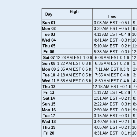
High
Day
Low
Sun 01
3:03 AM EST −0.5 ft
9:
Mon 02
3:39 AM EST −0.5 ft
9:
Tue 03
4:11 AM EST −0.4 ft
10
Wed 04
4:41 AM EST −0.3 ft
10
Thu 05
5:10 AM EST −0.2 ft
11
Fri 06
5:38 AM EST −0.0 ft
12
Sat 07
12:28 AM EST 1.0 ft
6:06 AM EST 0.1 ft
12
Sun 08
1:22 AM EST 0.8 ft
6:36 AM EST 0.2 ft
1:
Mon 09
2:35 AM EST 0.6 ft
7:11 AM EST 0.3 ft
2:
Tue 10
4:18 AM EST 0.5 ft
7:55 AM EST 0.4 ft
3:
Wed 11
5:58 AM EST 0.5 ft
8:59 AM EST 0.4 ft
4:
Thu 12
12:18 AM EST −0.1 ft
7:
Fri 13
1:11 AM EST −0.2 ft
7:
Sat 14
1:51 AM EST −0.2 ft
8:
Sun 15
2:22 AM EST −0.3 ft
8:
Mon 16
2:50 AM EST −0.3 ft
9:
Tue 17
3:15 AM EST −0.3 ft
9:
Wed 18
3:40 AM EST −0.2 ft
9:
Thu 19
4:05 AM EST −0.2 ft
10
Fri 20
4:31 AM EST −0.1 ft
10