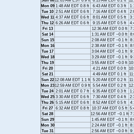
Sun 08
12:03 AM EST 0.9 ft
6:15 AM EDT 0.2 ft
12
Mon 09
1:48 AM EDT 0.8 ft
6:43 AM EDT 0.3 ft
1:
Tue 10
2:51 AM EDT 0.6 ft
7:16 AM EDT 0.4 ft
2:
Wed 11
4:37 AM EDT 0.6 ft
8:01 AM EDT 0.5 ft
3:
Thu 12
6:26 AM EDT 0.6 ft
9:15 AM EDT 0.5 ft
4:
Fri 13
12:36 AM EDT 0.0 ft
7:
Sat 14
1:31 AM EDT −0.0 ft
8:
Sun 15
2:08 AM EDT −0.1 ft
8:
Mon 16
2:38 AM EDT −0.1 ft
8:
Tue 17
3:04 AM EDT −0.1 ft
9:
Wed 18
3:29 AM EDT −0.1 ft
9:
Thu 19
3:55 AM EDT −0.0 ft
10
Fri 20
4:21 AM EDT 0.0 ft
10
Sat 21
4:49 AM EDT 0.1 ft
11
Sun 22
12:08 AM EDT 1.1 ft
5:20 AM EDT 0.2 ft
11
Mon 23
12:59 AM EDT 0.9 ft
5:54 AM EDT 0.2 ft
12
Tue 24
2:01 AM EDT 0.7 ft
6:35 AM EDT 0.3 ft
1:
Wed 25
3:30 AM EDT 0.6 ft
7:30 AM EDT 0.4 ft
2:
Thu 26
5:15 AM EDT 0.6 ft
8:52 AM EDT 0.5 ft
4:
Fri 27
6:32 AM EDT 0.8 ft
10:37 AM EDT 0.5 ft
5:
Sat 28
12:56 AM EDT −0.1 ft
7:
Sun 29
1:45 AM EDT −0.1 ft
8:
Mon 30
2:24 AM EDT −0.1 ft
8:
Tue 31
2:56 AM EDT −0.0 ft
9: