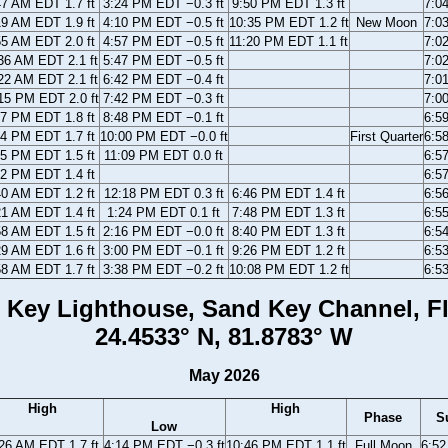
47 AM EDT 1.7 ft
3:24 PM EDT −0.3 ft
9:50 PM EDT 1.3 ft
7:0
19 AM EDT 1.9 ft
4:10 PM EDT −0.5 ft
10:35 PM EDT 1.2 ft
New Moon
7:0
55 AM EDT 2.0 ft
4:57 PM EDT −0.5 ft
11:20 PM EDT 1.1 ft
7:0
36 AM EDT 2.1 ft
5:47 PM EDT −0.5 ft
7:0
22 AM EDT 2.1 ft
6:42 PM EDT −0.4 ft
7:0
15 PM EDT 2.0 ft
7:42 PM EDT −0.3 ft
7:0
17 PM EDT 1.8 ft
8:48 PM EDT −0.1 ft
6:5
34 PM EDT 1.7 ft
10:00 PM EDT −0.0 ft
First Quarter
6:5
05 PM EDT 1.5 ft
11:09 PM EDT 0.0 ft
6:5
32 PM EDT 1.4 ft
6:5
40 AM EDT 1.2 ft
12:18 PM EDT 0.3 ft
6:46 PM EDT 1.4 ft
6:5
21 AM EDT 1.4 ft
1:24 PM EDT 0.1 ft
7:48 PM EDT 1.3 ft
6:5
58 AM EDT 1.5 ft
2:16 PM EDT −0.0 ft
8:40 PM EDT 1.3 ft
6:5
29 AM EDT 1.6 ft
3:00 PM EDT −0.1 ft
9:26 PM EDT 1.2 ft
6:5
58 AM EDT 1.7 ft
3:38 PM EDT −0.2 ft
10:08 PM EDT 1.2 ft
6:5
 Key Lighthouse, Sand Key Channel, Fl
24.4533° N, 81.8783° W
May 2026
High
High
Phase
S
Low
26 AM EDT 1.7 ft
4:14 PM EDT −0.3 ft
10:46 PM EDT 1.1 ft
Full Moon
6:5