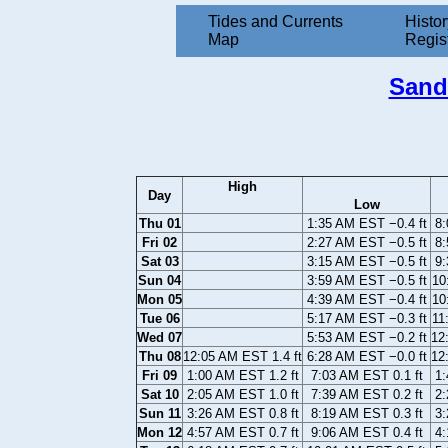
Tides and Currents
Histor
Map
Regis
Sand
High
Day
Low
Thu 01
1:35 AM EST −0.4 ft
8:
Fri 02
2:27 AM EST −0.5 ft
8:
Sat 03
3:15 AM EST −0.5 ft
9:
Sun 04
3:59 AM EST −0.5 ft
10
Mon 05
4:39 AM EST −0.4 ft
10
Tue 06
5:17 AM EST −0.3 ft
11
Wed 07
5:53 AM EST −0.2 ft
12
Thu 08
12:05 AM EST 1.4 ft
6:28 AM EST −0.0 ft
12
Fri 09
1:00 AM EST 1.2 ft
7:03 AM EST 0.1 ft
1:
Sat 10
2:05 AM EST 1.0 ft
7:39 AM EST 0.2 ft
2:
Sun 11
3:26 AM EST 0.8 ft
8:19 AM EST 0.3 ft
3:
Mon 12
4:57 AM EST 0.7 ft
9:06 AM EST 0.4 ft
4: