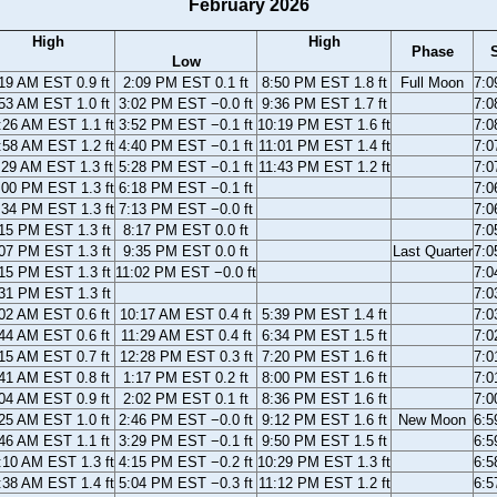
February 2026
High
High
Phase
Low
19 AM EST 0.9 ft
2:09 PM EST 0.1 ft
8:50 PM EST 1.8 ft
Full Moon
7:
53 AM EST 1.0 ft
3:02 PM EST −0.0 ft
9:36 PM EST 1.7 ft
7:
:26 AM EST 1.1 ft
3:52 PM EST −0.1 ft
10:19 PM EST 1.6 ft
7:
:58 AM EST 1.2 ft
4:40 PM EST −0.1 ft
11:01 PM EST 1.4 ft
7:
:29 AM EST 1.3 ft
5:28 PM EST −0.1 ft
11:43 PM EST 1.2 ft
7:
:00 PM EST 1.3 ft
6:18 PM EST −0.1 ft
7:
:34 PM EST 1.3 ft
7:13 PM EST −0.0 ft
7:
15 PM EST 1.3 ft
8:17 PM EST 0.0 ft
7:
07 PM EST 1.3 ft
9:35 PM EST 0.0 ft
Last Quarter
7:
15 PM EST 1.3 ft
11:02 PM EST −0.0 ft
7:
31 PM EST 1.3 ft
7:
02 AM EST 0.6 ft
10:17 AM EST 0.4 ft
5:39 PM EST 1.4 ft
7:
44 AM EST 0.6 ft
11:29 AM EST 0.4 ft
6:34 PM EST 1.5 ft
7:
15 AM EST 0.7 ft
12:28 PM EST 0.3 ft
7:20 PM EST 1.6 ft
7:
41 AM EST 0.8 ft
1:17 PM EST 0.2 ft
8:00 PM EST 1.6 ft
7:
04 AM EST 0.9 ft
2:02 PM EST 0.1 ft
8:36 PM EST 1.6 ft
7:
25 AM EST 1.0 ft
2:46 PM EST −0.0 ft
9:12 PM EST 1.6 ft
New Moon
6:
46 AM EST 1.1 ft
3:29 PM EST −0.1 ft
9:50 PM EST 1.5 ft
6:
:10 AM EST 1.3 ft
4:15 PM EST −0.2 ft
10:29 PM EST 1.3 ft
6:
:38 AM EST 1.4 ft
5:04 PM EST −0.3 ft
11:12 PM EST 1.2 ft
6: