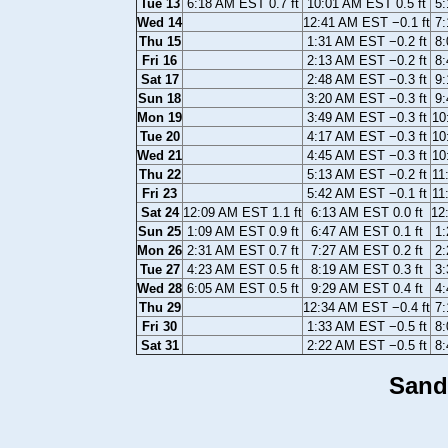
Tue 13
6:18 AM EST 0.7 ft
10:01 AM EST 0.5 ft
5:
Wed 14
12:41 AM EST −0.1 ft
7:
Thu 15
1:31 AM EST −0.2 ft
8:
Fri 16
2:13 AM EST −0.2 ft
8:
Sat 17
2:48 AM EST −0.3 ft
9:
Sun 18
3:20 AM EST −0.3 ft
9:
Mon 19
3:49 AM EST −0.3 ft
10
Tue 20
4:17 AM EST −0.3 ft
10
Wed 21
4:45 AM EST −0.3 ft
10
Thu 22
5:13 AM EST −0.2 ft
11
Fri 23
5:42 AM EST −0.1 ft
11
Sat 24
12:09 AM EST 1.1 ft
6:13 AM EST 0.0 ft
12
Sun 25
1:09 AM EST 0.9 ft
6:47 AM EST 0.1 ft
1:
Mon 26
2:31 AM EST 0.7 ft
7:27 AM EST 0.2 ft
2:
Tue 27
4:23 AM EST 0.5 ft
8:19 AM EST 0.3 ft
3:
Wed 28
6:05 AM EST 0.5 ft
9:29 AM EST 0.4 ft
4:
Thu 29
12:34 AM EST −0.4 ft
7:
Fri 30
1:33 AM EST −0.5 ft
8:
Sat 31
2:22 AM EST −0.5 ft
8:
Sand