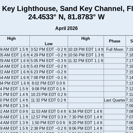
 Key Lighthouse, Sand Key Channel, Fl
24.4533° N, 81.8783° W
April 2026
High
High
Phase
S
Low
39 AM EDT 1.5 ft
3:52 PM EDT −0.2 ft
10:18 PM EDT 1.4 ft
Full Moon
7:1
05 AM EDT 1.6 ft
4:29 PM EDT −0.2 ft
10:56 PM EDT 1.3 ft
7:1
29 AM EDT 1.6 ft
5:05 PM EDT −0.3 ft
11:32 PM EDT 1.1 ft
7:1
54 AM EDT 1.6 ft
5:43 PM EDT −0.2 ft
7:1
22 AM EDT 1.6 ft
6:23 PM EDT −0.2 ft
7:1
54 AM EDT 1.6 ft
7:08 PM EDT −0.1 ft
7:1
34 PM EDT 1.6 ft
8:02 PM EDT 0.0 ft
7:1
24 PM EDT 1.5 ft
9:08 PM EDT 0.1 ft
7:1
31 PM EDT 1.4 ft
10:23 PM EDT 0.2 ft
7:1
00 PM EDT 1.4 ft
11:32 PM EDT 0.2 ft
Last Quarter
7:1
26 PM EDT 1.3 ft
7:0
02 AM EDT 0.9 ft
11:53 AM EDT 0.4 ft
6:34 PM EDT 1.4 ft
7:0
29 AM EDT 1.1 ft
12:57 PM EDT 0.3 ft
7:30 PM EDT 1.4 ft
7:0
54 AM EDT 1.3 ft
1:50 PM EDT 0.0 ft
8:20 PM EDT 1.4 ft
7:0
19 AM EDT 1.5 ft
2:38 PM EDT −0.2 ft
9:06 PM EDT 1.4 ft
7:0