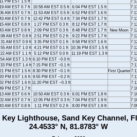
11 PM EST 1.5 ft
7:
19 AM EST 0.7 ft
10:58 AM EST 0.5 ft
6:04 PM EST 1.5 ft
7:
06 AM EST 0.7 ft
11:53 AM EST 0.5 ft
6:52 PM EST 1.6 ft
7:
43 AM EST 0.7 ft
12:42 PM EST 0.4 ft
7:34 PM EST 1.7 ft
7:
15 AM EST 0.8 ft
1:27 PM EST 0.3 ft
8:12 PM EST 1.7 ft
7:
43 AM EST 0.8 ft
2:09 PM EST 0.3 ft
8:48 PM EST 1.7 ft
New Moon
7:
:08 AM EST 0.8 ft
2:51 PM EST 0.2 ft
9:22 PM EST 1.7 ft
7:
:31 AM EST 0.9 ft
3:35 PM EST 0.1 ft
9:58 PM EST 1.6 ft
7:
:55 AM EST 1.0 ft
4:21 PM EST 0.1 ft
10:36 PM EST 1.5 ft
7:
:22 AM EST 1.1 ft
5:12 PM EST 0.0 ft
11:19 PM EST 1.3 ft
7:
:54 AM EST 1.3 ft
6:10 PM EST −0.0 ft
7:
:33 PM EST 1.4 ft
7:15 PM EST −0.1 ft
7:
21 PM EST 1.5 ft
8:30 PM EST −0.1 ft
First Quarter
7:
20 PM EST 1.6 ft
9:55 PM EST −0.2 ft
7:
32 PM EST 1.6 ft
11:20 PM EST −0.3 ft
7:
49 PM EST 1.7 ft
7:
13 AM EST 0.6 ft
10:50 AM EST 0.3 ft
6:01 PM EST 1.8 ft
7:
02 AM EST 0.7 ft
12:05 PM EST 0.3 ft
7:04 PM EST 1.9 ft
7:
43 AM EST 0.8 ft
1:11 PM EST 0.2 ft
8:00 PM EST 1.9 ft
7:
 Key Lighthouse, Sand Key Channel, Fl
24.4533° N, 81.8783° W