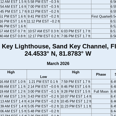
:12 AM EST 1.5 ft
5:58 PM EST −0.3 ft
6:
:54 AM EST 1.6 ft
7:00 PM EST −0.3 ft
6:
:45 PM EST 1.7 ft
8:13 PM EST −0.2 ft
6:
51 PM EST 1.6 ft
9:41 PM EST −0.2 ft
First Quarter
6:
16 PM EST 1.6 ft
11:12 PM EST −0.2 ft
6:
46 PM EST 1.6 ft
6:
57 AM EST 0.7 ft
10:57 AM EST 0.3 ft
6:03 PM EST 1.7 ft
6:
40 AM EST 0.8 ft
12:17 PM EST 0.2 ft
7:06 PM EST 1.7 ft
6:
 Key Lighthouse, Sand Key Channel, Fl
24.4533° N, 81.8783° W
March 2026
High
High
Phase
Low
16 AM EST 1.0 ft
1:21 PM EST 0.1 ft
7:59 PM EST 1.7 ft
6:
49 AM EST 1.1 ft
2:14 PM EST −0.0 ft
8:46 PM EST 1.6 ft
6:
19 AM EST 1.2 ft
3:00 PM EST −0.1 ft
9:28 PM EST 1.5 ft
Full Moon
6:
47 AM EST 1.3 ft
3:43 PM EST −0.2 ft
10:07 PM EST 1.4 ft
6:
:13 AM EST 1.4 ft
4:24 PM EST −0.2 ft
10:45 PM EST 1.2 ft
6:
:39 AM EST 1.4 ft
5:05 PM EST −0.2 ft
11:23 PM EST 1.1 ft
6:
:06 AM EST 1.5 ft
5:48 PM EST −0.2 ft
6: